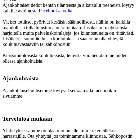
Ajankohtaiset tiedot kentän tilanteesta ja aikataulut treeneistä löytyy
kaikille avoimesta
Facebook-sivulta.
Yleiset tottikset pyörivät kesäisin säännöllisesti, näihin on kaikilla
mahdollista tulla tutustumaan toimintaan. Lisäksi on mahdollista
harjoitella muita palveluskoiralajeja, jos kiinnostuneita on riittävästi.
Lisätietoja suunnitelluista koulutuksista saat ottamalla yhteyttä
koulutusvastaaviin tai sähköpostiin.
Kurssimuotoisista koulutuksista, leireistä ym. tiedotamme niiden
ollessa ajankohtaisia.
Ajankohtaista
Ajankohtaiset uutisemme löytyvät seuraamalla facebookin
sivuamme:
Tervetuloa mukaan
Yhdistyksessämme on tilaa niin uusille kuin kokeneillekin
harrastajille. Ota yhteyttä jos toimintamme kiinnostaa. Sähköpostin