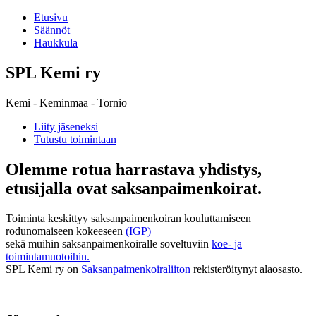
Etusivu
Säännöt
Haukkula
SPL Kemi ry
Kemi - Keminmaa - Tornio
Liity jäseneksi
Tutustu toimintaan
Olemme rotua harrastava yhdistys,
etusijalla ovat saksanpaimenkoirat.
Toiminta keskittyy saksanpaimenkoiran kouluttamiseen
rodunomaiseen kokeeseen
(IGP)
sekä muihin saksanpaimenkoiralle soveltuviin
koe- ja
toimintamuotoihin.
SPL Kemi ry on
Saksanpaimenkoiraliiton
rekisteröitynyt alaosasto.