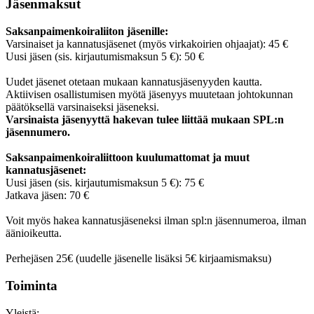
Jäsenmaksut
Saksanpaimenkoiraliiton jäsenille:
Varsinaiset ja kannatusjäsenet (myös virkakoirien ohjaajat): 45 €
Uusi jäsen (sis. kirjautumismaksun 5 €): 50 €
Uudet jäsenet otetaan mukaan kannatusjäsenyyden kautta.
Aktiivisen osallistumisen myötä jäsenyys muutetaan johtokunnan
päätöksellä varsinaiseksi jäseneksi.
Varsinaista jäsenyyttä hakevan tulee liittää mukaan SPL:n
jäsennumero.
Saksanpaimenkoiraliittoon kuulumattomat ja muut
kannatusjäsenet:
Uusi jäsen (sis. kirjautumismaksun 5 €): 75 €
Jatkava jäsen: 70 €
Voit myös hakea kannatusjäseneksi ilman spl:n jäsennumeroa, ilman
äänioikeutta.
Perhejäsen 25€ (uudelle jäsenelle lisäksi 5€ kirjaamismaksu)
Toiminta
Yleistä: