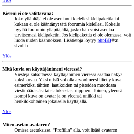
Ylös
Kieleni ei ole valittavana!
Joko ylläpitäjä ei ole asentanut kielellesi kielipakettia tai
kukaan ei ole kääntänyt tätä foorumia kielellesi. Kokeile
pyytää foorumin ylläpitäjältä, josko hän voisi asentaa
tarvitsemasi kielipaketin. Jos kielipakettia ei ole olemassa, voit
luoda uuden käännöksen. Lisätietoja löytyy
phpBB
®:n
sivuilta.
Ylös
Mitä kuvia on käyttäjänimeni vieressä?
Viestejä katsottaessa käyttäjänimen vieressä saattaa näkyä
kaksi kuvaa. Yksi niistä voi olla arvonimeesi liitetty kuva
esimerkiksi tähtien, laatikoiden tai pisteiden muodossa
viestimäärästäsi tai statuksestasi riippuen. Toinen, yleensä
isompi kuva on avatar ja on yleensä uniikki tai
henkilökohtainen jokaisella käyttäjällä.
Ylös
Miten asetan avataren?
Omissa asetuksissa, “Profiilin” alla, voit lisätä avataren