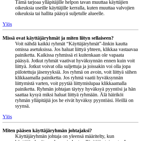
Tämä tarjoaa ylläpitäjille helpon tavan muuttaa käyttäjien
oikeuksia useille käyttäjille kerralla, kuten muuttaa valvojien
oikeuksia tai hallita pääsyä suljetulle alueelle.
Ylös
Missä ovat käyttäjäryhmät ja miten liityn sellaiseen?
Voit nähdä kaikki ryhmät “Käyttäjäryhmät”-linkin kautta
omissa asetuksissa. Jos haluat liittyä yhteen, klikkaa vastaavaa
painiketta. Kaikissa ryhmissä ei kuitenkaan ole vapaata
pääsyä. Jotkut ryhmät vaativat hyväksynnän ennen kuin voit
liittyä. Jotkut voivat olla suljettuja ja joissakin voi olla jopa
piilotettuja jäsenyyksiä. Jos ryhmä on avoin, voit liittyä siihen
klikkaamalla painiketta. Jos ryhmä vaatii hyväksynnän
liittymistä varten, voit pyytää liittymislupaa klikkaamalla
painiketta. Ryhmän johtajan täytyy hyväksyä pyyntösi ja hän
saattaa kysyä miksi haluat liittyä ryhmään. Älä häiriköi
ryhmän ylläpitäjiä jos he eivät hyväksy pyyntöäsi. Heillä on
syynsä.
Ylös
Miten pääsen käyttäjäryhmän johtajaksi?
Käyttäjäryhmän johtaja on yleensä määritelty, kun