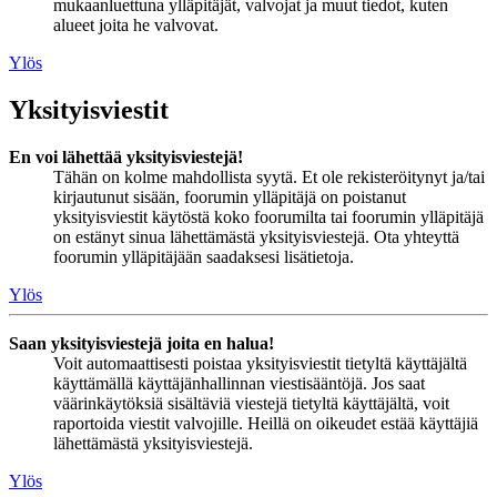
mukaanluettuna ylläpitäjät, valvojat ja muut tiedot, kuten
alueet joita he valvovat.
Ylös
Yksityisviestit
En voi lähettää yksityisviestejä!
Tähän on kolme mahdollista syytä. Et ole rekisteröitynyt ja/tai
kirjautunut sisään, foorumin ylläpitäjä on poistanut
yksityisviestit käytöstä koko foorumilta tai foorumin ylläpitäjä
on estänyt sinua lähettämästä yksityisviestejä. Ota yhteyttä
foorumin ylläpitäjään saadaksesi lisätietoja.
Ylös
Saan yksityisviestejä joita en halua!
Voit automaattisesti poistaa yksityisviestit tietyltä käyttäjältä
käyttämällä käyttäjänhallinnan viestisääntöjä. Jos saat
väärinkäytöksiä sisältäviä viestejä tietyltä käyttäjältä, voit
raportoida viestit valvojille. Heillä on oikeudet estää käyttäjiä
lähettämästä yksityisviestejä.
Ylös