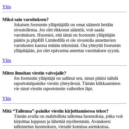
Ylös
Miksi sain varoituksen?
Jokaisen foorumin ylläpitäjällä on omat säännöt heidän
sivustollensa. Jos olet rikkonut sääntöä, voit saada
varoituksen. Huomioi, että tämä on foorumin ylläpitäjän
päätös ja phpBB Limitedillä ei ole sivustolla annettavien
varoitusten kanssa mitään tekemistä. Ota yhteyttä foorumin
ylläpitäjään, jos olet epävarma annetun varoituksen syystä.
Ylös
Miten ilmoitan viestin valvojalle?
Jos foorumin ylläpitäjä on sallinut sen, sinun pitäisi nähdä
raportointipainike viestin yhteydessä. Tämän klikkaaminen
vie sinut viestin raportoinnin vaiheiden läpi.
Ylös
Mitä “Tallenna”-painike viestin kirjoittamisessa tekee?
Tämän avulla on mahdollista tallentaa luonnoksia, jotka voit
kirjoittaa loppuun ja lähettää myöhemmin. Avataksesi
tallennetun luonnoksen, vieraile komissa asetuksissa.