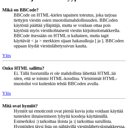
Mikä on BBCode?
BBCode on HTML-kielen tapainen toteutus, joka tarjoaa
tiettyjen viestin osien muotoilumahdollisuuden. BBCoden
käytöstä päättää ylläpitäjä, mutta se voidaan ottaa pois
käytöstä myös viestikohtaisesti viestin kirjoituslomakkeella.
BBCode itsessään on HTML:n kaltainen, mutta tagit
käyttävät < ja > merkkien sijaan hakasulkuja [ ja ]. BBCoden
oppaan löydät viestinlähetyssivun kautta.
Ylös
Onko HTML sallittu?
Ei. Tällä foorumilla ei ole mahdollista lähettää HTML:ää
siten, että se toimisi HTML-koodina. Yleisimmät HTML-
muotoilut voi kuitenkin tehdä BBCoden avulla.
Ylös
Mitä ovat hymiöt?
Hymiöt tai emoticonit ovat pieniä kuvia joita voidaan käyttää
tunteiden ilmaisemiseen lyhyitä koodeja käyttämällä.
Esimerkiksi :) tarkoittaa iloista ja :( tarkoittaa surullista.
Hymiöiden täysi lista on nähtävillä viestinlähetyslomakkeessa.