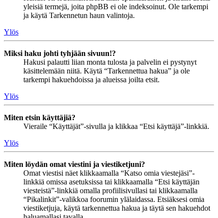
yleisiä termejä, joita phpBB ei ole indeksoinut. Ole tarkempi
ja käytä Tarkennetun haun valintoja.
Ylös
Miksi haku johti tyhjään sivuun!?
Hakusi palautti liian monta tulosta ja palvelin ei pystynyt
käsittelemään niitä. Käytä “Tarkennettua hakua” ja ole
tarkempi hakuehdoissa ja alueissa joilta etsit.
Ylös
Miten etsin käyttäjiä?
Vieraile “Käyttäjät”-sivulla ja klikkaa “Etsi käyttäjä”-linkkiä.
Ylös
Miten löydän omat viestini ja viestiketjuni?
Omat viestisi näet klikkaamalla “Katso omia viestejäsi”-
linkkiä omissa asetuksissa tai klikkaamalla “Etsi käyttäjän
viesteistä”-linkkiä omalla profiilisivullasi tai klikkaamalla
“Pikalinkit”-valikkoa foorumin ylälaidassa. Etsiäksesi omia
viestiketjuja, käytä tarkennettua hakua ja täytä sen hakuehdot
haluamallasi tavalla.