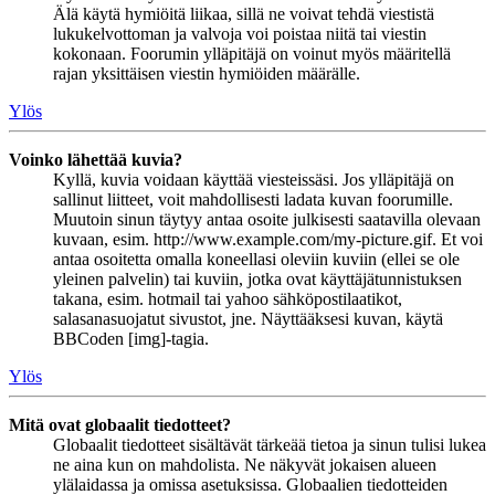
Älä käytä hymiöitä liikaa, sillä ne voivat tehdä viestistä
lukukelvottoman ja valvoja voi poistaa niitä tai viestin
kokonaan. Foorumin ylläpitäjä on voinut myös määritellä
rajan yksittäisen viestin hymiöiden määrälle.
Ylös
Voinko lähettää kuvia?
Kyllä, kuvia voidaan käyttää viesteissäsi. Jos ylläpitäjä on
sallinut liitteet, voit mahdollisesti ladata kuvan foorumille.
Muutoin sinun täytyy antaa osoite julkisesti saatavilla olevaan
kuvaan, esim. http://www.example.com/my-picture.gif. Et voi
antaa osoitetta omalla koneellasi oleviin kuviin (ellei se ole
yleinen palvelin) tai kuviin, jotka ovat käyttäjätunnistuksen
takana, esim. hotmail tai yahoo sähköpostilaatikot,
salasanasuojatut sivustot, jne. Näyttääksesi kuvan, käytä
BBCoden [img]-tagia.
Ylös
Mitä ovat globaalit tiedotteet?
Globaalit tiedotteet sisältävät tärkeää tietoa ja sinun tulisi lukea
ne aina kun on mahdolista. Ne näkyvät jokaisen alueen
ylälaidassa ja omissa asetuksissa. Globaalien tiedotteiden