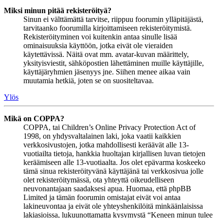
Miksi minun pitää rekisteröityä?
Sinun ei välttämättä tarvitse, riippuu foorumin ylläpitäjästä,
tarvitaanko foorumilla kirjoittamiseen rekisteröitymistä.
Rekisteröityminen voi kuitenkin antaa sinulle lisää
ominaisuuksia käyttöön, jotka eivät ole vieraiden
käytettävissä. Näitä ovat mm. avatar-kuvan määrittely,
yksityisviestit, sähköpostien lähettäminen muille käyttäjille,
käyttäjäryhmien jäsenyys jne. Siihen menee aikaa vain
muutamia hetkiä, joten se on suositeltavaa.
Ylös
Mikä on COPPA?
COPPA, tai Children’s Online Privacy Protection Act of
1998, on yhdysvaltalainen laki, joka vaatii kaikkien
verkkosivustojen, jotka mahdollisesti keräävät alle 13-
vuotiailta tietoja, hankkia huoltajan kirjallisen luvan tietojen
keräämiseen alle 13-vuotiaalta. Jos olet epävarma koskeeko
tämä sinua rekisteröityvänä käyttäjänä tai verkkosivua jolle
olet rekisteröitymässä, ota yhteyttä oikeudelliseen
neuvonantajaan saadaksesi apua. Huomaa, että phpBB
Limited ja tämän foorumin omistajat eivät voi antaa
lakineuvontaa ja eivät ole yhteyshenkilöitä minkäänlaisissa
lakiasioissa, lukuunottamatta kysymystä “Keneen minun tulee