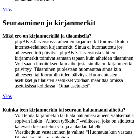
Ylös
Seuraaminen ja kirjanmerkit
Mikä ero on kirjanmerkillä ja tilaamisella?
phpBB 3.0 -versiossa aiheiden kirjanmerkit toimivat kuten
internet-selaimen kirjanmerkit. Sinua ei huomautettu jos
aiheeseen tuli päivitys. phpBB 3.1 -versiosta lähtien
kirjanmerkit toimivat samaan tapaan kuin aiheiden tilaaminen.
Voit saada ilmoituksen kun aihe josta sinulla on kirjanmerkki
päivittyy. Tilaaminen puolestaan huomauttaa sinua kun
aiheeseen tai foorumiin tulee päivitys. Huomautusten
asetukset ja tilausten asetukset voidaan määrittää omissa
asetuksissa kohdassa “Omat asetukset”.
Ylös
Kuinka teen kirjanmerkin tai seuraan haluamaani aihetta?
Voit tehdä kirjanmekin tai tilata haluamasi aiheen valitsemalla
sopivan linkin “Aiheen työkalut” -valikossa, joka on sijoitettu
kätevästi keskustelun ylä- ja alalaidan lähelle.
Viestiketjuun vastaaminen ja valinta “Huomauta kun vastaus
lähetetään” tilaa viestiketjun.