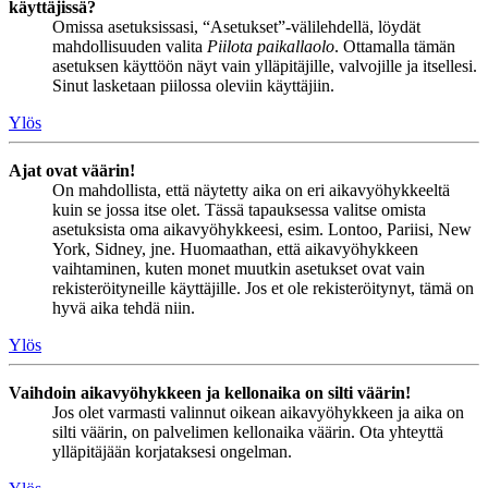
käyttäjissä?
Omissa asetuksissasi, “Asetukset”-välilehdellä, löydät
mahdollisuuden valita
Piilota paikallaolo
. Ottamalla tämän
asetuksen käyttöön näyt vain ylläpitäjille, valvojille ja itsellesi.
Sinut lasketaan piilossa oleviin käyttäjiin.
Ylös
Ajat ovat väärin!
On mahdollista, että näytetty aika on eri aikavyöhykkeeltä
kuin se jossa itse olet. Tässä tapauksessa valitse omista
asetuksista oma aikavyöhykkeesi, esim. Lontoo, Pariisi, New
York, Sidney, jne. Huomaathan, että aikavyöhykkeen
vaihtaminen, kuten monet muutkin asetukset ovat vain
rekisteröityneille käyttäjille. Jos et ole rekisteröitynyt, tämä on
hyvä aika tehdä niin.
Ylös
Vaihdoin aikavyöhykkeen ja kellonaika on silti väärin!
Jos olet varmasti valinnut oikean aikavyöhykkeen ja aika on
silti väärin, on palvelimen kellonaika väärin. Ota yhteyttä
ylläpitäjään korjataksesi ongelman.