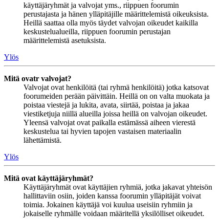
käyttäjäryhmät ja valvojat yms., riippuen foorumin
perustajasta ja hänen ylläpitäjille määrittelemistä oikeuksista.
Heillä saattaa olla myös täydet valvojan oikeudet kaikilla
keskustelualueilla, riippuen foorumin perustajan
määrittelemistä asetuksista.
Ylös
Mitä ovatr valvojat?
Valvojat ovat henkilöitä (tai ryhmä henkilöitä) jotka katsovat
foorumeiden perään päivittäin. Heillä on on valta muokata ja
poistaa viestejä ja lukita, avata, siirtää, poistaa ja jakaa
viestiketjuja niillä alueilla joissa heillä on valvojan oikeudet.
Yleensä valvojat ovat paikalla estämässä aiheen vierestä
keskustelua tai hyvien tapojen vastaisen materiaalin
lähettämistä.
Ylös
Mitä ovat käyttäjäryhmät?
Käyttäjäryhmät ovat käyttäjien ryhmiä, jotka jakavat yhteisön
hallittaviin osiin, joiden kanssa foorumin ylläpitäjät voivat
toimia. Jokainen käyttäjä voi kuulua useisiin ryhmiin ja
jokaiselle ryhmälle voidaan määritellä yksilölliset oikeudet.