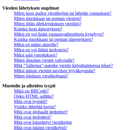
Viestien lähetyksen ongelmat
Miten luon uuden viestiketjun tai lähetän vastauksen?
Miten muokkaan tai poistan viestejä?
Miten liitän allekirjoituksen viestiini?
Kuinka luon äänestyksen?
Miksi en voi lisätä vastausvaihtoehtoja kyselyyn?
Kuinka muokkaan tai poistan äänestyksen?
Miksi en pääse alueelle?
Miksi en voi liittää tiedostoja?
Miksi sain varoituksen?
Miten ilmoitan viestin valvojalle?
Mitä “Tallenna”-painike viestin kirjoittamisessa tekee?
Miksi minun viestini tarvitsee hyväksynnän?
Miten tönäisen viestiketjuani?
Muotoilu ja aiheiden tyypit
Mikä on BBCode?
Onko HTML sallittu?
Mitä ovat hymiöt?
Voinko lähettää kuvia?
Mitä ovat globaalit tiedotteet?
Mitä ovat tiedotteet?
Mitä ovat kiinnitetyt viestiketjut
Mitä ovat lukitut viestiketjut?