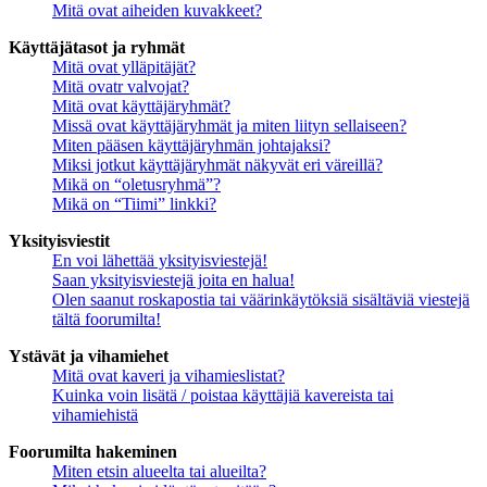
Mitä ovat aiheiden kuvakkeet?
Käyttäjätasot ja ryhmät
Mitä ovat ylläpitäjät?
Mitä ovatr valvojat?
Mitä ovat käyttäjäryhmät?
Missä ovat käyttäjäryhmät ja miten liityn sellaiseen?
Miten pääsen käyttäjäryhmän johtajaksi?
Miksi jotkut käyttäjäryhmät näkyvät eri väreillä?
Mikä on “oletusryhmä”?
Mikä on “Tiimi” linkki?
Yksityisviestit
En voi lähettää yksityisviestejä!
Saan yksityisviestejä joita en halua!
Olen saanut roskapostia tai väärinkäytöksiä sisältäviä viestejä
tältä foorumilta!
Ystävät ja vihamiehet
Mitä ovat kaveri ja vihamieslistat?
Kuinka voin lisätä / poistaa käyttäjiä kavereista tai
vihamiehistä
Foorumilta hakeminen
Miten etsin alueelta tai alueilta?