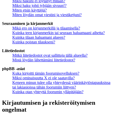
Miksi hakuni ei löytänyt mitään?
Miksi haku johti tyhjään sivuun!?
Miten etsin käyttäjiä?
Miten löydän omat viestini ja viestiketjuni?
Seuraaminen ja kirjanmerkit
Mikä ero on kirjanmerkillä ja tilaamisella?
Kuinka teen kirjanmerkin tai seuraan haluamaani aihetta?
Kuinka tilaan haluamani alueen?
Kuinka poistan tilaukseni?
Liitetiedostot
Mitkä liitetiedostot ovat sallittuja tällä alueella?
Mistä löydän lähettämäni liitetiedostot?
phpBB -asiat
Kuka kirjoitti tämän foorumisovelluksen?
Miksi ominaisuutta X ei ole saatavilla?
Keneen minun tulee olla yhteydessä väärinkäytöstapauksissa
tai lakiasioissa tähän foorumiin liittyen?
Kuinka otan yhteyttä foorumin ylläpitäjään?
Kirjautumisen ja rekisteröitymisen
ongelmat