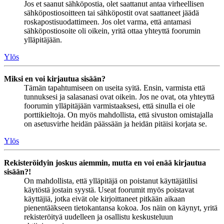
Jos et saanut sähköpostia, olet saattanut antaa virheellisen
sähköpostiosoitteen tai sähköpostit ovat saattaneet jäädä
roskapostisuodattimeen. Jos olet varma, että antamasi
sähköpostiosoite oli oikein, yritä ottaa yhteyttä foorumin
ylläpitäjään.
Ylös
Miksi en voi kirjautua sisään?
Tämän tapahtumiseen on useita syitä. Ensin, varmista että
tunnuksesi ja salasanasi ovat oikein. Jos ne ovat, ota yhteyttä
foorumin ylläpitäjään varmistaaksesi, että sinulla ei ole
porttikieltoja. On myös mahdollista, että sivuston omistajalla
on asetusvirhe heidän päässään ja heidän pitäisi korjata se.
Ylös
Rekisteröidyin joskus aiemmin, mutta en voi enää kirjautua
sisään?!
On mahdollista, että ylläpitäjä on poistanut käyttäjätilisi
käytöstä jostain syystä. Useat foorumit myös poistavat
käyttäjiä, jotka eivät ole kirjoittaneet pitkään aikaan
pienentääkseen tietokantansa kokoa. Jos näin on käynyt, yritä
rekisteröityä uudelleen ja osallistu keskusteluun