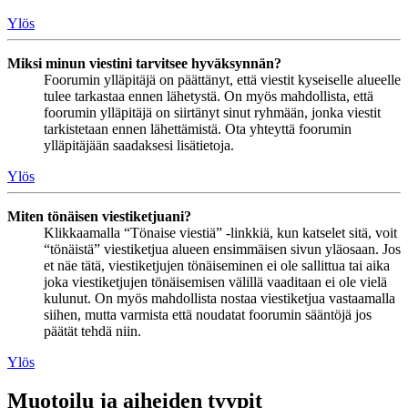
Ylös
Miksi minun viestini tarvitsee hyväksynnän?
Foorumin ylläpitäjä on päättänyt, että viestit kyseiselle alueelle
tulee tarkastaa ennen lähetystä. On myös mahdollista, että
foorumin ylläpitäjä on siirtänyt sinut ryhmään, jonka viestit
tarkistetaan ennen lähettämistä. Ota yhteyttä foorumin
ylläpitäjään saadaksesi lisätietoja.
Ylös
Miten tönäisen viestiketjuani?
Klikkaamalla “Tönaise viestiä” -linkkiä, kun katselet sitä, voit
“tönäistä” viestiketjua alueen ensimmäisen sivun yläosaan. Jos
et näe tätä, viestiketjujen tönäiseminen ei ole sallittua tai aika
joka viestiketjujen tönäisemisen välillä vaaditaan ei ole vielä
kulunut. On myös mahdollista nostaa viestiketjua vastaamalla
siihen, mutta varmista että noudatat foorumin sääntöjä jos
päätät tehdä niin.
Ylös
Muotoilu ja aiheiden tyypit