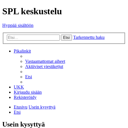
SPL keskustelu
Hyppää sisältöön
Tarkennettu haku
Etsi
Pikalinkit
Vastaamattomat aiheet
Aktiiviset viestiketjut
Etsi
UKK
Kirjaudu sisään
Rekisteröidy
Etusivu
Usein kysyttyä
Etsi
Usein kysyttyä