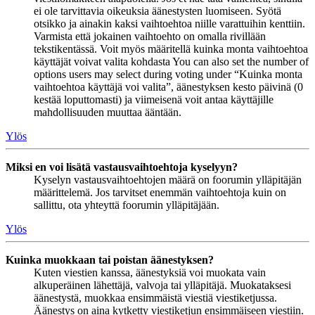
ei ole tarvittavia oikeuksia äänestysten luomiseen. Syötä
otsikko ja ainakin kaksi vaihtoehtoa niille varattuihin kenttiin.
Varmista että jokainen vaihtoehto on omalla rivillään
tekstikentässä. Voit myös määritellä kuinka monta vaihtoehtoa
käyttäjät voivat valita kohdasta You can also set the number of
options users may select during voting under “Kuinka monta
vaihtoehtoa käyttäjä voi valita”, äänestyksen kesto päivinä (0
kestää loputtomasti) ja viimeisenä voit antaa käyttäjille
mahdollisuuden muuttaa ääntään.
Ylös
Miksi en voi lisätä vastausvaihtoehtoja kyselyyn?
Kyselyn vastausvaihtoehtojen määrä on foorumin ylläpitäjän
määrittelemä. Jos tarvitset enemmän vaihtoehtoja kuin on
sallittu, ota yhteyttä foorumin ylläpitäjään.
Ylös
Kuinka muokkaan tai poistan äänestyksen?
Kuten viestien kanssa, äänestyksiä voi muokata vain
alkuperäinen lähettäjä, valvoja tai ylläpitäjä. Muokataksesi
äänestystä, muokkaa ensimmäistä viestiä viestiketjussa.
Äänestys on aina kytketty viestiketjun ensimmäiseen viestiin.