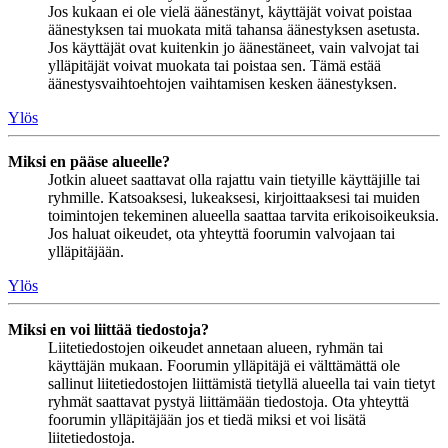
Jos kukaan ei ole vielä äänestänyt, käyttäjät voivat poistaa
äänestyksen tai muokata mitä tahansa äänestyksen asetusta.
Jos käyttäjät ovat kuitenkin jo äänestäneet, vain valvojat tai
ylläpitäjät voivat muokata tai poistaa sen. Tämä estää
äänestysvaihtoehtojen vaihtamisen kesken äänestyksen.
Ylös
Miksi en pääse alueelle?
Jotkin alueet saattavat olla rajattu vain tietyille käyttäjille tai
ryhmille. Katsoaksesi, lukeaksesi, kirjoittaaksesi tai muiden
toimintojen tekeminen alueella saattaa tarvita erikoisoikeuksia.
Jos haluat oikeudet, ota yhteyttä foorumin valvojaan tai
ylläpitäjään.
Ylös
Miksi en voi liittää tiedostoja?
Liitetiedostojen oikeudet annetaan alueen, ryhmän tai
käyttäjän mukaan. Foorumin ylläpitäjä ei välttämättä ole
sallinut liitetiedostojen liittämistä tietyllä alueella tai vain tietyt
ryhmät saattavat pystyä liittämään tiedostoja. Ota yhteyttä
foorumin ylläpitäjään jos et tiedä miksi et voi lisätä
liitetiedostoja.