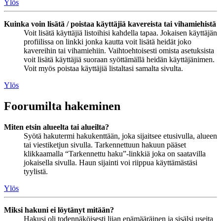
Ylös
Kuinka voin lisätä / poistaa käyttäjiä kavereista tai vihamiehistä
Voit lisätä käyttäjiä listoihisi kahdella tapaa. Jokaisen käyttäjän
profiilissa on linkki jonka kautta voit lisätä heidät joko
kavereihin tai vihamiehiin. Vaihtoehtoisesti omista asetuksista
voit lisätä käyttäjiä suoraan syöttämällä heidän käyttäjänimen.
Voit myös poistaa käyttäjiä listaltasi samalta sivulta.
Ylös
Foorumilta hakeminen
Miten etsin alueelta tai alueilta?
Syötä hakutermi hakukenttään, joka sijaitsee etusivulla, alueen
tai viestiketjun sivulla. Tarkennettuun hakuun pääset
klikkaamalla “Tarkennettu haku”-linkkiä joka on saatavilla
jokaisella sivulla. Haun sijainti voi riippua käyttämästäsi
tyylistä.
Ylös
Miksi hakuni ei löytänyt mitään?
Hakusi oli todennäköisesti liian epämääräinen ja sisälsi useita