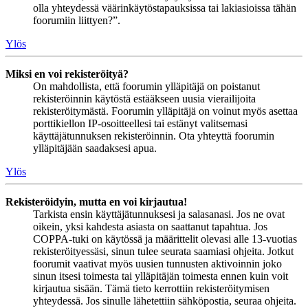
olla yhteydessä väärinkäytöstapauksissa tai lakiasioissa tähän
foorumiin liittyen?”.
Ylös
Miksi en voi rekisteröityä?
On mahdollista, että foorumin ylläpitäjä on poistanut
rekisteröinnin käytöstä estääkseen uusia vierailijoita
rekisteröitymästä. Foorumin ylläpitäjä on voinut myös asettaa
porttikiellon IP-osoitteellesi tai estänyt valitsemasi
käyttäjätunnuksen rekisteröinnin. Ota yhteyttä foorumin
ylläpitäjään saadaksesi apua.
Ylös
Rekisteröidyin, mutta en voi kirjautua!
Tarkista ensin käyttäjätunnuksesi ja salasanasi. Jos ne ovat
oikein, yksi kahdesta asiasta on saattanut tapahtua. Jos
COPPA-tuki on käytössä ja määrittelit olevasi alle 13-vuotias
rekisteröityessäsi, sinun tulee seurata saamiasi ohjeita. Jotkut
foorumit vaativat myös uusien tunnusten aktivoinnin joko
sinun itsesi toimesta tai ylläpitäjän toimesta ennen kuin voit
kirjautua sisään. Tämä tieto kerrottiin rekisteröitymisen
yhteydessä. Jos sinulle lähetettiin sähköpostia, seuraa ohjeita.