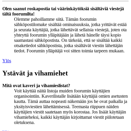
Olen saanut roskapostia tai väärinkäytöksiä sisältäviä viestejä
tältä foorumilta!
Olemme pahoillamme siitä. Tämän foorumin
sähköpostilomake sisältää ominaisuuksia, jotka yrittävät estää
ja seurata käyttäjiä, jotka lähettävät sellaisia viestejä, joten ota
yhteyttä foorumin ylläpitäjään ja lähetä hänelle täysi kopio
saamastasi sähköpostista. On tärkeää, että se sisältää kaikki
otsaketiedot sähköpostista, jotka sisältävät viestin lähettäjän
tiedot. Foorumin ylläpitäjä voi sitten toimia tarpeen mukaan.
Ylös
Ystävät ja vihamiehet
Mitä ovat kaveri ja vihamieslistat?
Voit käyttää näitä listoja muiden foorumin käyttäjien
organisointiin. Kaverilistalle lisätään käyttäjiä omien asetusten
kautta. Tämä auttaa nopeasti näkemään jos he ovat paikalla ja
yksityisviestien lähettämisessä. Teemasta riippuen näiden
käyttäjien viestit saatetaan myös korostaa. Jos lisäät käyttäjän
vihamieheksi, kaikki käyttäjän kirjoittamat viestit piilotetaan
oletuksena.