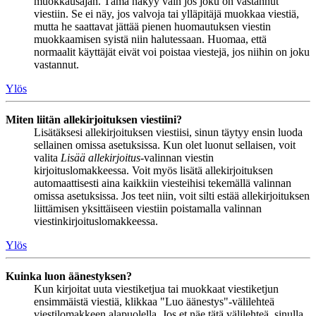
muokkausajan. Tämä näkyy vain jos joku on vastannut
viestiin. Se ei näy, jos valvoja tai ylläpitäjä muokkaa viestiä,
mutta he saattavat jättää pienen huomautuksen viestin
muokkaamisen syistä niin halutessaan. Huomaa, että
normaalit käyttäjät eivät voi poistaa viestejä, jos niihin on joku
vastannut.
Ylös
Miten liitän allekirjoituksen viestiini?
Lisätäksesi allekirjoituksen viestiisi, sinun täytyy ensin luoda
sellainen omissa asetuksissa. Kun olet luonut sellaisen, voit
valita
Lisää allekirjoitus
-valinnan viestin
kirjoituslomakkeessa. Voit myös lisätä allekirjoituksen
automaattisesti aina kaikkiin viesteihisi tekemällä valinnan
omissa asetuksissa. Jos teet niin, voit silti estää allekirjoituksen
liittämisen yksittäiseen viestiin poistamalla valinnan
viestinkirjoituslomakkeessa.
Ylös
Kuinka luon äänestyksen?
Kun kirjoitat uuta viestiketjua tai muokkaat viestiketjun
ensimmäistä viestiä, klikkaa "Luo äänestys"-välilehteä
viestilomakkeen alapuolella. Jos et näe tätä välilehteä, sinulla