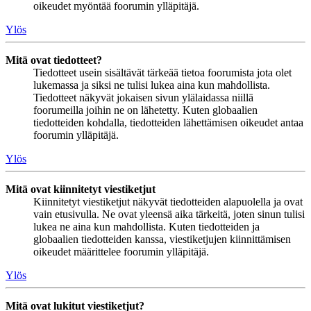
oikeudet myöntää foorumin ylläpitäjä.
Ylös
Mitä ovat tiedotteet?
Tiedotteet usein sisältävät tärkeää tietoa foorumista jota olet
lukemassa ja siksi ne tulisi lukea aina kun mahdollista.
Tiedotteet näkyvät jokaisen sivun ylälaidassa niillä
foorumeilla joihin ne on lähetetty. Kuten globaalien
tiedotteiden kohdalla, tiedotteiden lähettämisen oikeudet antaa
foorumin ylläpitäjä.
Ylös
Mitä ovat kiinnitetyt viestiketjut
Kiinnitetyt viestiketjut näkyvät tiedotteiden alapuolella ja ovat
vain etusivulla. Ne ovat yleensä aika tärkeitä, joten sinun tulisi
lukea ne aina kun mahdollista. Kuten tiedotteiden ja
globaalien tiedotteiden kanssa, viestiketjujen kiinnittämisen
oikeudet määrittelee foorumin ylläpitäjä.
Ylös
Mitä ovat lukitut viestiketjut?