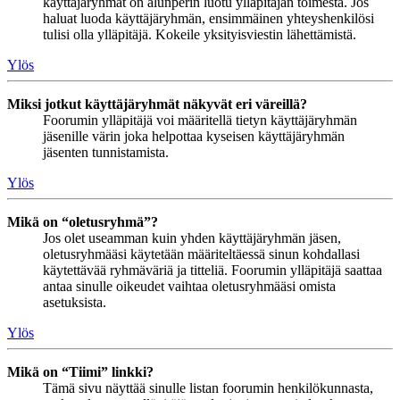
käyttäjäryhmät on alunperin luotu ylläpitäjän toimesta. Jos
haluat luoda käyttäjäryhmän, ensimmäinen yhteyshenkilösi
tulisi olla ylläpitäjä. Kokeile yksityisviestin lähettämistä.
Ylös
Miksi jotkut käyttäjäryhmät näkyvät eri väreillä?
Foorumin ylläpitäjä voi määritellä tietyn käyttäjäryhmän
jäsenille värin joka helpottaa kyseisen käyttäjäryhmän
jäsenten tunnistamista.
Ylös
Mikä on “oletusryhmä”?
Jos olet useamman kuin yhden käyttäjäryhmän jäsen,
oletusryhmääsi käytetään määriteltäessä sinun kohdallasi
käytettävää ryhmäväriä ja titteliä. Foorumin ylläpitäjä saattaa
antaa sinulle oikeudet vaihtaa oletusryhmääsi omista
asetuksista.
Ylös
Mikä on “Tiimi” linkki?
Tämä sivu näyttää sinulle listan foorumin henkilökunnasta,