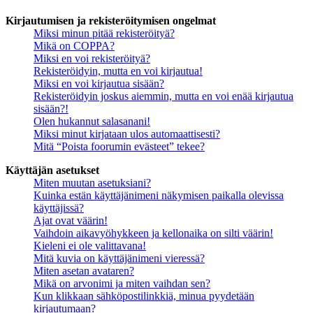
Kirjautumisen ja rekisteröitymisen ongelmat
Miksi minun pitää rekisteröityä?
Mikä on COPPA?
Miksi en voi rekisteröityä?
Rekisteröidyin, mutta en voi kirjautua!
Miksi en voi kirjautua sisään?
Rekisteröidyin joskus aiemmin, mutta en voi enää kirjautua
sisään?!
Olen hukannut salasanani!
Miksi minut kirjataan ulos automaattisesti?
Mitä “Poista foorumin evästeet” tekee?
Käyttäjän asetukset
Miten muutan asetuksiani?
Kuinka estän käyttäjänimeni näkymisen paikalla olevissa
käyttäjissä?
Ajat ovat väärin!
Vaihdoin aikavyöhykkeen ja kellonaika on silti väärin!
Kieleni ei ole valittavana!
Mitä kuvia on käyttäjänimeni vieressä?
Miten asetan avataren?
Mikä on arvonimi ja miten vaihdan sen?
Kun klikkaan sähköpostilinkkiä, minua pyydetään
kirjautumaan?