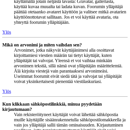
käyttämällä jotain neljästä tavasta: Gravatar, galleriasta,
käyttää kuvaa muualta tai ladata kuvan. Foorumin ylläpitäjä
päättää otetaanko avataret käyttöön ja valitsee mitkä avatarien
käyttöönottotavat sallitaan. Jos et voi käyttää avataria, ota
yhteyttä foorumin ylläpitäjään.
Ylös
Mikä on arvonimi ja miten vaihdan sen?
Arvonimet, jotka näkyvät käyttäjänimesi alla osoittavat
kirjoittamiesi viestien määrän tai tietyt käyttäjät, kuten
ylläpitäjät tai valvojat. Yleensä et voi vaihtaa minkään
arvonimen tekstiä, sillä nämä ovat ylläpitäjän määrittelemiä.
Älä kirjoita viestejä vain parantaaksesi arvonimeäsi.
Useimmat foorumit eivät siedä tätä ja valvojat tai ylläpitäjät
voivat yksinkertaisesti pienentää viestilaskuriasi.
Ylös
Kun klikkaan sähköpostilinkkiä, minua pyydetään
kirjautumaan?
Vain rekisteröityneet käyttäjät voivat lähettää sähköpostia
muille käyttäjille sisäänrakennetulla sähköpostilomakkeella ja
vain jos ylläpitäjä sallii tämän ominaisuuden. Kirjautuminen