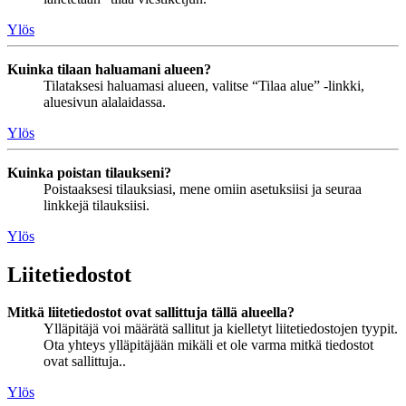
Ylös
Kuinka tilaan haluamani alueen?
Tilataksesi haluamasi alueen, valitse “Tilaa alue” -linkki,
aluesivun alalaidassa.
Ylös
Kuinka poistan tilaukseni?
Poistaaksesi tilauksiasi, mene omiin asetuksiisi ja seuraa
linkkejä tilauksiisi.
Ylös
Liitetiedostot
Mitkä liitetiedostot ovat sallittuja tällä alueella?
Ylläpitäjä voi määrätä sallitut ja kielletyt liitetiedostojen tyypit.
Ota yhteys ylläpitäjään mikäli et ole varma mitkä tiedostot
ovat sallittuja..
Ylös