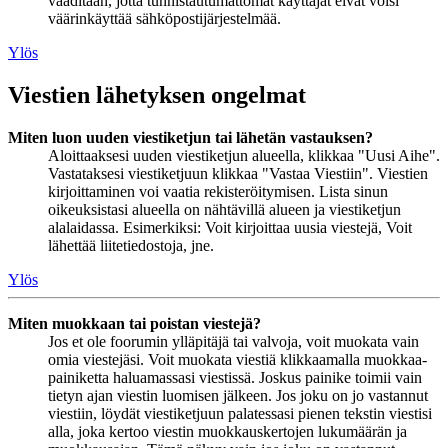
vaaditaan, jotta tunnistautumattomat käyttäjät eivät voisi
väärinkäyttää sähköpostijärjestelmää.
Ylös
Viestien lähetyksen ongelmat
Miten luon uuden viestiketjun tai lähetän vastauksen?
Aloittaaksesi uuden viestiketjun alueella, klikkaa "Uusi Aihe".
Vastataksesi viestiketjuun klikkaa "Vastaa Viestiin". Viestien
kirjoittaminen voi vaatia rekisteröitymisen. Lista sinun
oikeuksistasi alueella on nähtävillä alueen ja viestiketjun
alalaidassa. Esimerkiksi: Voit kirjoittaa uusia viestejä, Voit
lähettää liitetiedostoja, jne.
Ylös
Miten muokkaan tai poistan viestejä?
Jos et ole foorumin ylläpitäjä tai valvoja, voit muokata vain
omia viestejäsi. Voit muokata viestiä klikkaamalla muokkaa-
painiketta haluamassasi viestissä. Joskus painike toimii vain
tietyn ajan viestin luomisen jälkeen. Jos joku on jo vastannut
viestiin, löydät viestiketjuun palatessasi pienen tekstin viestisi
alla, joka kertoo viestin muokkauskertojen lukumäärän ja