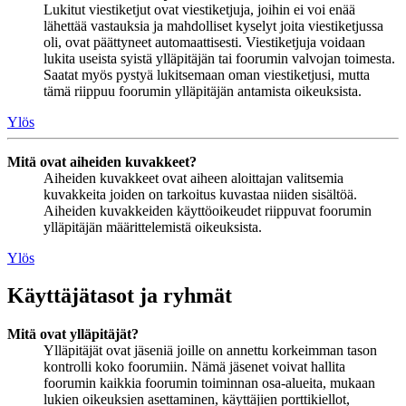
Lukitut viestiketjut ovat viestiketjuja, joihin ei voi enää
lähettää vastauksia ja mahdolliset kyselyt joita viestiketjussa
oli, ovat päättyneet automaattisesti. Viestiketjuja voidaan
lukita useista syistä ylläpitäjän tai foorumin valvojan toimesta.
Saatat myös pystyä lukitsemaan oman viestiketjusi, mutta
tämä riippuu foorumin ylläpitäjän antamista oikeuksista.
Ylös
Mitä ovat aiheiden kuvakkeet?
Aiheiden kuvakkeet ovat aiheen aloittajan valitsemia
kuvakkeita joiden on tarkoitus kuvastaa niiden sisältöä.
Aiheiden kuvakkeiden käyttöoikeudet riippuvat foorumin
ylläpitäjän määrittelemistä oikeuksista.
Ylös
Käyttäjätasot ja ryhmät
Mitä ovat ylläpitäjät?
Ylläpitäjät ovat jäseniä joille on annettu korkeimman tason
kontrolli koko foorumiin. Nämä jäsenet voivat hallita
foorumin kaikkia foorumin toiminnan osa-alueita, mukaan
lukien oikeuksien asettaminen, käyttäjien porttikiellot,