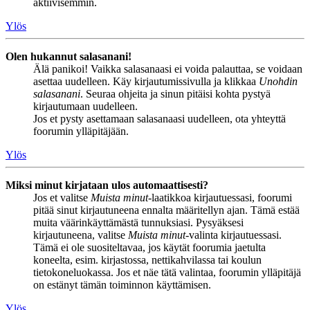
aktiivisemmin.
Ylös
Olen hukannut salasanani!
Älä panikoi! Vaikka salasanaasi ei voida palauttaa, se voidaan
asettaa uudelleen. Käy kirjautumissivulla ja klikkaa
Unohdin
salasanani
. Seuraa ohjeita ja sinun pitäisi kohta pystyä
kirjautumaan uudelleen.
Jos et pysty asettamaan salasanaasi uudelleen, ota yhteyttä
foorumin ylläpitäjään.
Ylös
Miksi minut kirjataan ulos automaattisesti?
Jos et valitse
Muista minut
-laatikkoa kirjautuessasi, foorumi
pitää sinut kirjautuneena ennalta määritellyn ajan. Tämä estää
muita väärinkäyttämästä tunnuksiasi. Pysyäksesi
kirjautuneena, valitse
Muista minut
-valinta kirjautuessasi.
Tämä ei ole suositeltavaa, jos käytät foorumia jaetulta
koneelta, esim. kirjastossa, nettikahvilassa tai koulun
tietokoneluokassa. Jos et näe tätä valintaa, foorumin ylläpitäjä
on estänyt tämän toiminnon käyttämisen.
Ylös