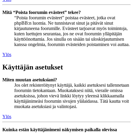
Mitä “Poista foorumin evästeet” tekee?
“Poista foorumin evästeet” poistaa evästeet, jotka ovat
phpBB:n luomia. Ne tunnistavat sinut ja pitävät sinut
kirjautuneena foorumille. Evästeet tarjoavat myös toimintoja,
kuten luettujen seurantaa, jos ne ovat foorumin ylläpitäjän
käyttöönottamia. Jos sinulla on sisään tai uloskirjautumisen
kanssa ongelmia, foorumin evästeiden poistaminen voi auttaa.
Ylös
Käyttäjän asetukset
Miten muutan asetuksiani?
Jos olet rekisteröitynyt käyttäjä, kaikki asetuksesi tallennetaan
foorumin tietokantaan. Muokataksesi niitä, vieraile omissa
asetuksissa, johon vievä linkki löytyy yleensä klikkaamalla
käyttäjänimeäsi foorumin sivujen ylälaidassa. Tätä kautta voit
muokata asetuksiasi ja valintojasi.
Ylös
Kuinka estän käyttäjänimeni näkymisen paikalla olevissa