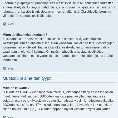
Foorumin ylläpitäjä on päättänyt, että viestit kyseiselle alueelle tulee tarkastaa
ennen lähetystä. On myös mahdollista, että foorumin ylläpitäjä on siirtänyt sinut
ryhmään, jonka viestit tarkistetaan ennen lähettämistä. Ota yhteyttä foorumin
ylläpitäjään saadaksesi lisätietoja.
Ylös
Miten tönäisen viestiketjuani?
Klikkaamalla “Tönaise viestiä” -linkkiä, kun katselet sitä, voit “tönäistä”
viestiketjua alueen ensimmäisen sivun yläosaan. Jos et näe tätä, viestiketjujen
tönäiseminen ei ole sallittua tai aika joka viestiketjujen tönäisemisen välillä
vaaditaan ei ole vielä kulunut. On myös mahdollista nostaa viestiketjua
vastaamalla siihen, mutta varmista että noudatat foorumin sääntöjä jos päätät
tehdä niin.
Ylös
Muotoilu ja aiheiden tyypit
Mikä on BBCode?
BBCode on HTML-kielen tapainen toteutus, joka tarjoaa tiettyjen viestin osien
muotoilumahdollisuuden. BBCoden käytöstä päättää ylläpitäjä, mutta se
voidaan ottaa pois käytöstä myös viestikohtaisesti viestin kirjoituslomakkeella.
BBCode itsessään on HTML:n kaltainen, mutta tagit käyttävät < ja > merkkien
sijaan hakasulkuja [ ja ]. BBCoden oppaan löydät viestinlähetyssivun kautta.
Ylös