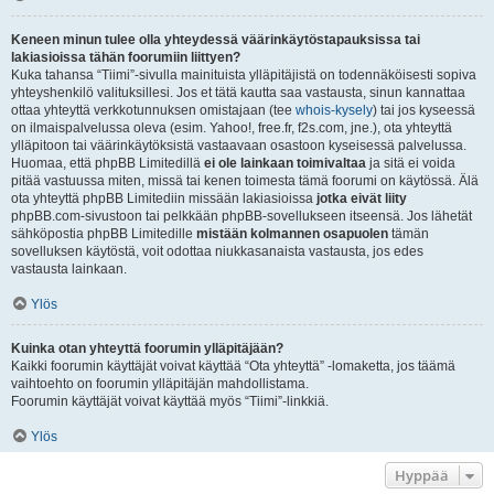
Keneen minun tulee olla yhteydessä väärinkäytöstapauksissa tai
lakiasioissa tähän foorumiin liittyen?
Kuka tahansa “Tiimi”-sivulla mainituista ylläpitäjistä on todennäköisesti sopiva
yhteyshenkilö valituksillesi. Jos et tätä kautta saa vastausta, sinun kannattaa
ottaa yhteyttä verkkotunnuksen omistajaan (tee
whois-kysely
) tai jos kyseessä
on ilmaispalvelussa oleva (esim. Yahoo!, free.fr, f2s.com, jne.), ota yhteyttä
ylläpitoon tai väärinkäytöksistä vastaavaan osastoon kyseisessä palvelussa.
Huomaa, että phpBB Limitedillä
ei ole lainkaan toimivaltaa
ja sitä ei voida
pitää vastuussa miten, missä tai kenen toimesta tämä foorumi on käytössä. Älä
ota yhteyttä phpBB Limitediin missään lakiasioissa
jotka eivät liity
phpBB.com-sivustoon tai pelkkään phpBB-sovellukseen itseensä. Jos lähetät
sähköpostia phpBB Limitedille
mistään kolmannen osapuolen
tämän
sovelluksen käytöstä, voit odottaa niukkasanaista vastausta, jos edes
vastausta lainkaan.
Ylös
Kuinka otan yhteyttä foorumin ylläpitäjään?
Kaikki foorumin käyttäjät voivat käyttää “Ota yhteyttä” -lomaketta, jos täämä
vaihtoehto on foorumin ylläpitäjän mahdollistama.
Foorumin käyttäjät voivat käyttää myös “Tiimi”-linkkiä.
Ylös
Hyppää