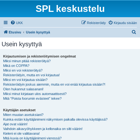
SPL keskustelu
UKK
Rekisteröidy
Kirjaudu sisään
E
Etusivu
Usein kysyttyä
t
Usein kysyttyä
s
i
Kirjautumisen ja rekisteröitymisen ongelmat
Miksi minun pitää rekisteröityä?
Mikä on COPPA?
Miksi en voi rekisteröityä?
Rekisteröidyin, mutta en voi kirjautua!
Miksi en voi kirjautua sisään?
Rekisteröidyin joskus aiemmin, mutta en voi enää kirjautua sisään?!
Olen hukannut salasanani!
Miksi minut kirjataan ulos automaattisesti?
Mitä “Poista foorumin evästeet” tekee?
Käyttäjän asetukset
Miten muutan asetuksiani?
Kuinka estän käyttäjänimeni näkymisen paikalla olevissa käyttäjissä?
Ajat ovat väärin!
Vaihdoin aikavyöhykkeen ja kellonaika on silti väärin!
Kieleni ei ole valittavana!
Mitä kuvia on käyttäjänimeni vieressä?