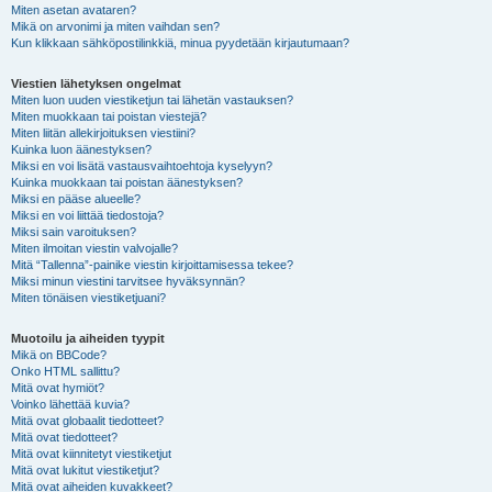
Miten asetan avataren?
Mikä on arvonimi ja miten vaihdan sen?
Kun klikkaan sähköpostilinkkiä, minua pyydetään kirjautumaan?
Viestien lähetyksen ongelmat
Miten luon uuden viestiketjun tai lähetän vastauksen?
Miten muokkaan tai poistan viestejä?
Miten liitän allekirjoituksen viestiini?
Kuinka luon äänestyksen?
Miksi en voi lisätä vastausvaihtoehtoja kyselyyn?
Kuinka muokkaan tai poistan äänestyksen?
Miksi en pääse alueelle?
Miksi en voi liittää tiedostoja?
Miksi sain varoituksen?
Miten ilmoitan viestin valvojalle?
Mitä “Tallenna”-painike viestin kirjoittamisessa tekee?
Miksi minun viestini tarvitsee hyväksynnän?
Miten tönäisen viestiketjuani?
Muotoilu ja aiheiden tyypit
Mikä on BBCode?
Onko HTML sallittu?
Mitä ovat hymiöt?
Voinko lähettää kuvia?
Mitä ovat globaalit tiedotteet?
Mitä ovat tiedotteet?
Mitä ovat kiinnitetyt viestiketjut
Mitä ovat lukitut viestiketjut?
Mitä ovat aiheiden kuvakkeet?