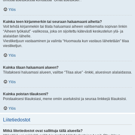
omissa asetuksissa kohdassa “Omat asetukset”.
Ylös
Kuinka teen kirjanmerkin tai seuraan haluamaani aihetta?
Voit tehdä kirjanmekin tai tilata haluamasi aiheen valitsemalla sopivan linkin
“Aiheen työkalut” -valikossa, joka on sijoitettu kätevästi keskustelun ylä- ja
alalaidan lähelle.
Viestiketjuun vastaaminen ja valinta “Huomauta kun vastaus lähetetään” tilaa
viestiketjun.
Ylös
Kuinka tilaan haluamani alueen?
Tilataksesi haluamasi alueen, valitse “Tilaa alue” -linkki, aluesivun alalaidassa.
Ylös
Kuinka poistan tilaukseni?
Poistaaksesi tilauksiasi, mene omiin asetuksiisi ja seuraa linkkejä tilauksiisi.
Ylös
Liitetiedostot
Mitkä liitetiedostot ovat sallittuja tällä alueella?