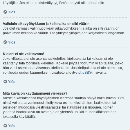
käyttäjille. Jos et ole rekisteröitynyt, tämä on hyvä aika tehdä niin.
Ylös
Vaihdoin aikavyöhykkeen ja kellonaika on silti väärin!
Jos olet varmasti valinnut oikean aikavyöhykkeen ja aika on silti väärin, on
palvelimen kellonaika väärin. Ota yhteyttä ylläpitäjään korjataksesi ongelman.
Ylös
Kieleni ei ole valittavana!
Joko ylläpitäjä ei ole asentanut kielellesi kielipakettia tai kukaan ei ole
kääntänyt tätä foorumia kielellesi. Kokeile pyytää foorumin ylläpitäjältä, josko
hän voisi asentaa tarvitsemasi kielipaketin. Jos kielipakettia ei ole olemassa,
voit luoda uuden käännöksen. Lisätietoja löytyy
phpBB
®:n sivuilta.
Ylös
Mitä kuvia on käyttäjänimeni vieressä?
Viestejä katsottaessa käyttäjänimen vieressä saattaa näkyä kaksi kuvaa. Yksi
niistä voi olla arvonimeesi liitetty kuva esimerkiksi tähtien, laatikoiden tai
pisteiden muodossa viestimäärästäsi tai statuksestasi riippuen. Toinen,
yleensä isompi kuva on avatar ja on yleensä uniikki tai henkilökohtainen
jokaisella käyttäjällä.
Ylös