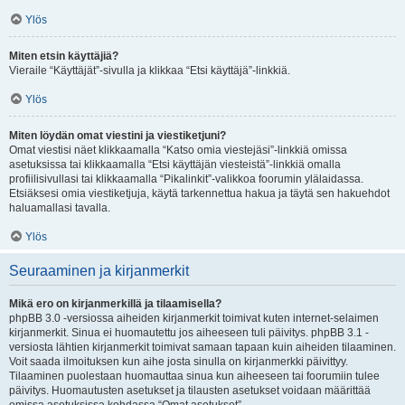
Ylös
Miten etsin käyttäjiä?
Vieraile “Käyttäjät”-sivulla ja klikkaa “Etsi käyttäjä”-linkkiä.
Ylös
Miten löydän omat viestini ja viestiketjuni?
Omat viestisi näet klikkaamalla “Katso omia viestejäsi”-linkkiä omissa
asetuksissa tai klikkaamalla “Etsi käyttäjän viesteistä”-linkkiä omalla
profiilisivullasi tai klikkaamalla “Pikalinkit”-valikkoa foorumin ylälaidassa.
Etsiäksesi omia viestiketjuja, käytä tarkennettua hakua ja täytä sen hakuehdot
haluamallasi tavalla.
Ylös
Seuraaminen ja kirjanmerkit
Mikä ero on kirjanmerkillä ja tilaamisella?
phpBB 3.0 -versiossa aiheiden kirjanmerkit toimivat kuten internet-selaimen
kirjanmerkit. Sinua ei huomautettu jos aiheeseen tuli päivitys. phpBB 3.1 -
versiosta lähtien kirjanmerkit toimivat samaan tapaan kuin aiheiden tilaaminen.
Voit saada ilmoituksen kun aihe josta sinulla on kirjanmerkki päivittyy.
Tilaaminen puolestaan huomauttaa sinua kun aiheeseen tai foorumiin tulee
päivitys. Huomautusten asetukset ja tilausten asetukset voidaan määrittää