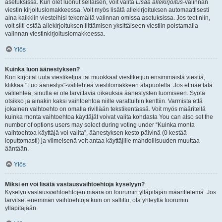
asetuksissa. Kun olet luonut sellaisen, voit valita
Lisää allekirjoitus
-valinnan
viestin kirjoituslomakkeessa. Voit myös lisätä allekirjoituksen automaattisesti
aina kaikkiin viesteihisi tekemällä valinnan omissa asetuksissa. Jos teet niin,
voit silti estää allekirjoituksen liittämisen yksittäiseen viestiin poistamalla
valinnan viestinkirjoituslomakkeessa.
Ylös
Kuinka luon äänestyksen?
Kun kirjoitat uuta viestiketjua tai muokkaat viestiketjun ensimmäistä viestiä,
klikkaa "Luo äänestys"-välilehteä viestilomakkeen alapuolella. Jos et näe tätä
välilehteä, sinulla ei ole tarvittavia oikeuksia äänestysten luomiseen. Syötä
otsikko ja ainakin kaksi vaihtoehtoa niille varattuihin kenttiin. Varmista että
jokainen vaihtoehto on omalla rivillään tekstikentässä. Voit myös määritellä
kuinka monta vaihtoehtoa käyttäjät voivat valita kohdasta You can also set the
number of options users may select during voting under “Kuinka monta
vaihtoehtoa käyttäjä voi valita”, äänestyksen kesto päivinä (0 kestää
loputtomasti) ja viimeisenä voit antaa käyttäjille mahdollisuuden muuttaa
ääntään.
Ylös
Miksi en voi lisätä vastausvaihtoehtoja kyselyyn?
Kyselyn vastausvaihtoehtojen määrä on foorumin ylläpitäjän määrittelemä. Jos
tarvitset enemmän vaihtoehtoja kuin on sallittu, ota yhteyttä foorumin
ylläpitäjään.