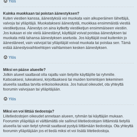
Ylös
Kuinka muokkaan tai poistan äänestyksen?
Kuten viestien kanssa, äänestyksiä voi muokata vain alkuperäinen lähettäjä,
valvoja tai ylläpitäjä. Muokataksesi äänestystä, muokkaa ensimmäistä viestiä
viestiketjussa. Äänestys on aina kytketty viestiketjun ensimmäiseen viestiin.
Jos kukaan ei ole vielä äänestänyt, käyttäjät voivat poistaa äänestyksen tai
muokata mitä tahansa äänestyksen asetusta. Jos käyttäjät ovat kuitenkin jo
äänestäneet, vain valvojat tai ylläpitäjät voivat muokata tai poistaa sen. Tämä
estää äänestysvaihtoehtojen vaihtamisen kesken äänestyksen.
Ylös
Miksi en pääse alueelle?
Jotkin alueet saattavat olla rajattu vain tietyille käyttäjille tai ryhmille.
Katsoaksesi, lukeaksesi, kirjoittaaksesi tai muiden toimintojen tekeminen
alueella saattaa tarvita erikoisoikeuksia. Jos haluat oikeudet, ota yhteyttä
foorumin valvojaan tai ylläpitäjään.
Ylös
Miksi en voi liittää tiedostoja?
Liitetiedostojen oikeudet annetaan alueen, ryhmän tai käyttäjän mukaan.
Foorumin ylläpitäjä ei välttämättä ole sallinut liitetiedostojen liittämistä tietyllä
alueella tai vain tietyt ryhmät saattavat pystyä liittämään tiedostoja. Ota yhteyttä
foorumin ylläpitäjään jos et tiedä miksi et voi lisätä liitetiedostoja.