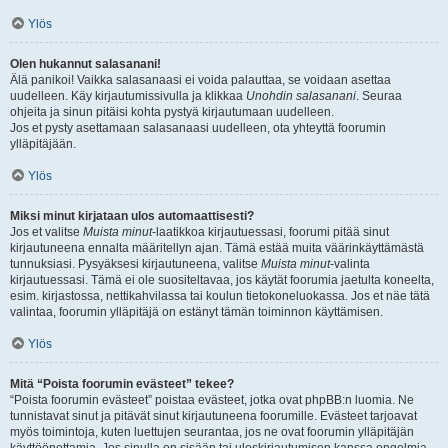
Ylös
Olen hukannut salasanani!
Älä panikoi! Vaikka salasanaasi ei voida palauttaa, se voidaan asettaa
uudelleen. Käy kirjautumissivulla ja klikkaa
Unohdin salasanani
. Seuraa
ohjeita ja sinun pitäisi kohta pystyä kirjautumaan uudelleen.
Jos et pysty asettamaan salasanaasi uudelleen, ota yhteyttä foorumin
ylläpitäjään.
Ylös
Miksi minut kirjataan ulos automaattisesti?
Jos et valitse
Muista minut
-laatikkoa kirjautuessasi, foorumi pitää sinut
kirjautuneena ennalta määritellyn ajan. Tämä estää muita väärinkäyttämästä
tunnuksiasi. Pysyäksesi kirjautuneena, valitse
Muista minut
-valinta
kirjautuessasi. Tämä ei ole suositeltavaa, jos käytät foorumia jaetulta koneelta,
esim. kirjastossa, nettikahvilassa tai koulun tietokoneluokassa. Jos et näe tätä
valintaa, foorumin ylläpitäjä on estänyt tämän toiminnon käyttämisen.
Ylös
Mitä “Poista foorumin evästeet” tekee?
“Poista foorumin evästeet” poistaa evästeet, jotka ovat phpBB:n luomia. Ne
tunnistavat sinut ja pitävät sinut kirjautuneena foorumille. Evästeet tarjoavat
myös toimintoja, kuten luettujen seurantaa, jos ne ovat foorumin ylläpitäjän