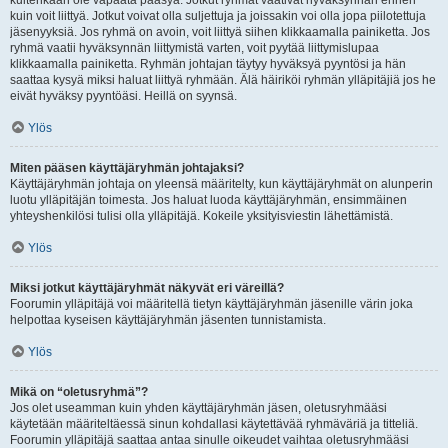
kuitenkaan ole vapaata pääsyä. Jotkut ryhmät vaativat hyväksynnän ennen
kuin voit liittyä. Jotkut voivat olla suljettuja ja joissakin voi olla jopa piilotettuja
jäsenyyksiä. Jos ryhmä on avoin, voit liittyä siihen klikkaamalla painiketta. Jos
ryhmä vaatii hyväksynnän liittymistä varten, voit pyytää liittymislupaa
klikkaamalla painiketta. Ryhmän johtajan täytyy hyväksyä pyyntösi ja hän
saattaa kysyä miksi haluat liittyä ryhmään. Älä häiriköi ryhmän ylläpitäjiä jos he
eivät hyväksy pyyntöäsi. Heillä on syynsä.
Ylös
Miten pääsen käyttäjäryhmän johtajaksi?
Käyttäjäryhmän johtaja on yleensä määritelty, kun käyttäjäryhmät on alunperin
luotu ylläpitäjän toimesta. Jos haluat luoda käyttäjäryhmän, ensimmäinen
yhteyshenkilösi tulisi olla ylläpitäjä. Kokeile yksityisviestin lähettämistä.
Ylös
Miksi jotkut käyttäjäryhmät näkyvät eri väreillä?
Foorumin ylläpitäjä voi määritellä tietyn käyttäjäryhmän jäsenille värin joka
helpottaa kyseisen käyttäjäryhmän jäsenten tunnistamista.
Ylös
Mikä on “oletusryhmä”?
Jos olet useamman kuin yhden käyttäjäryhmän jäsen, oletusryhmääsi
käytetään määriteltäessä sinun kohdallasi käytettävää ryhmäväriä ja titteliä.
Foorumin ylläpitäjä saattaa antaa sinulle oikeudet vaihtaa oletusryhmääsi