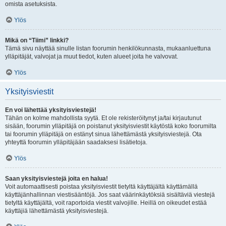
omista asetuksista.
Ylös
Mikä on “Tiimi” linkki?
Tämä sivu näyttää sinulle listan foorumin henkilökunnasta, mukaanluettuna
ylläpitäjät, valvojat ja muut tiedot, kuten alueet joita he valvovat.
Ylös
Yksityisviestit
En voi lähettää yksityisviestejä!
Tähän on kolme mahdollista syytä. Et ole rekisteröitynyt ja/tai kirjautunut
sisään, foorumin ylläpitäjä on poistanut yksityisviestit käytöstä koko foorumilta
tai foorumin ylläpitäjä on estänyt sinua lähettämästä yksityisviestejä. Ota
yhteyttä foorumin ylläpitäjään saadaksesi lisätietoja.
Ylös
Saan yksityisviestejä joita en halua!
Voit automaattisesti poistaa yksityisviestit tietyltä käyttäjältä käyttämällä
käyttäjänhallinnan viestisääntöjä. Jos saat väärinkäytöksiä sisältäviä viestejä
tietyltä käyttäjältä, voit raportoida viestit valvojille. Heillä on oikeudet estää
käyttäjiä lähettämästä yksityisviestejä.