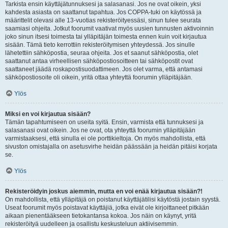
Tarkista ensin käyttäjätunnuksesi ja salasanasi. Jos ne ovat oikein, yksi
kahdesta asiasta on saattanut tapahtua. Jos COPPA-tuki on käytössä ja
määrittelit olevasi alle 13-vuotias rekisteröityessäsi, sinun tulee seurata
saamiasi ohjeita. Jotkut foorumit vaativat myös uusien tunnusten aktivoinnin
joko sinun itsesi toimesta tai ylläpitäjän toimesta ennen kuin voit kirjautua
sisään. Tämä tieto kerrottiin rekisteröitymisen yhteydessä. Jos sinulle
lähetettiin sähköpostia, seuraa ohjeita. Jos et saanut sähköpostia, olet
saattanut antaa virheellisen sähköpostiosoitteen tai sähköpostit ovat
saattaneet jäädä roskapostisuodattimeen. Jos olet varma, että antamasi
sähköpostiosoite oli oikein, yritä ottaa yhteyttä foorumin ylläpitäjään.
Ylös
Miksi en voi kirjautua sisään?
Tämän tapahtumiseen on useita syitä. Ensin, varmista että tunnuksesi ja
salasanasi ovat oikein. Jos ne ovat, ota yhteyttä foorumin ylläpitäjään
varmistaaksesi, että sinulla ei ole porttikieltoja. On myös mahdollista, että
sivuston omistajalla on asetusvirhe heidän päässään ja heidän pitäisi korjata
se.
Ylös
Rekisteröidyin joskus aiemmin, mutta en voi enää kirjautua sisään?!
On mahdollista, että ylläpitäjä on poistanut käyttäjätilisi käytöstä jostain syystä.
Useat foorumit myös poistavat käyttäjiä, jotka eivät ole kirjoittaneet pitkään
aikaan pienentääkseen tietokantansa kokoa. Jos näin on käynyt, yritä
rekisteröityä uudelleen ja osallistu keskusteluun aktiivisemmin.