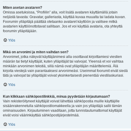
Miten asetan avataren?
Omissa asetuksissa, “Profiilin” alla, voit lisätä avataren käyttämällä jotain
neljästä tavasta: Gravatar, galleriasta, käyttää kuvaa muualta tai ladata kuvan.
Foorumin ylläpitäjä päättää otetaanko avataret käyttöön ja valitsee mitkä
avatarien käyttöönottotavat sallitaan. Jos et voi käyttää avataria, ota yhteyttä
foorumin ylläpitäjään.
Ylös
Mikä on arvonimi ja miten vaihdan sen?
Arvonimet, jotka näkyvät käyttäjänimesi alla osoittavat kirjoittamiesi viestien
määrän tai tietyt käyttäjät, kuten ylläpitäjät tai valvojat. Yleensä et voi vaihtaa
minkään arvonimen tekstiä, sillä nämä ovat ylläpitäjän määrittelemiä. Älä
kirjoita viestejä vain parantaaksesi arvonimeäsi. Useimmat foorumit eivät siedä
tätä ja valvojat tai ylläpitäjät voivat yksinkertaisesti pienentää viestilaskuriasi.
Ylös
Kun klikkaan sähköpostilinkkiä, minua pyydetään kirjautumaan?
Vain rekisteröityneet käyttäjät voivat lähettää sähköpostia muille käyttäjille
sisäänrakennetulla sähköpostilomakkeella ja vain jos ylläpitäjä sallii tämän
ominaisuuden. Kirjautuminen vaaditaan, jotta tunnistautumattomat käyttäjät
eivät voisi väärinkäyttää sähköpostijärjestelmää.
Ylös