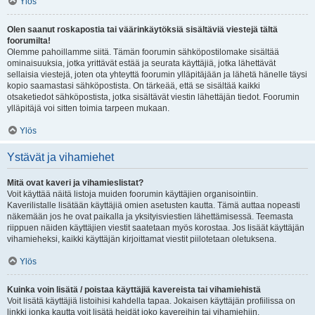
Ylös
Olen saanut roskapostia tai väärinkäytöksiä sisältäviä viestejä tältä
foorumilta!
Olemme pahoillamme siitä. Tämän foorumin sähköpostilomake sisältää
ominaisuuksia, jotka yrittävät estää ja seurata käyttäjiä, jotka lähettävät
sellaisia viestejä, joten ota yhteyttä foorumin ylläpitäjään ja lähetä hänelle täysi
kopio saamastasi sähköpostista. On tärkeää, että se sisältää kaikki
otsaketiedot sähköpostista, jotka sisältävät viestin lähettäjän tiedot. Foorumin
ylläpitäjä voi sitten toimia tarpeen mukaan.
Ylös
Ystävät ja vihamiehet
Mitä ovat kaveri ja vihamieslistat?
Voit käyttää näitä listoja muiden foorumin käyttäjien organisointiin.
Kaverilistalle lisätään käyttäjiä omien asetusten kautta. Tämä auttaa nopeasti
näkemään jos he ovat paikalla ja yksityisviestien lähettämisessä. Teemasta
riippuen näiden käyttäjien viestit saatetaan myös korostaa. Jos lisäät käyttäjän
vihamieheksi, kaikki käyttäjän kirjoittamat viestit piilotetaan oletuksena.
Ylös
Kuinka voin lisätä / poistaa käyttäjiä kavereista tai vihamiehistä
Voit lisätä käyttäjiä listoihisi kahdella tapaa. Jokaisen käyttäjän profiilissa on
linkki jonka kautta voit lisätä heidät joko kavereihin tai vihamiehiin.