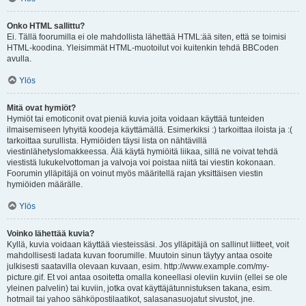
Onko HTML sallittu?
Ei. Tällä foorumilla ei ole mahdollista lähettää HTML:ää siten, että se toimisi
HTML-koodina. Yleisimmät HTML-muotoilut voi kuitenkin tehdä BBCoden
avulla.
Ylös
Mitä ovat hymiöt?
Hymiöt tai emoticonit ovat pieniä kuvia joita voidaan käyttää tunteiden
ilmaisemiseen lyhyitä koodeja käyttämällä. Esimerkiksi :) tarkoittaa iloista ja :(
tarkoittaa surullista. Hymiöiden täysi lista on nähtävillä
viestinlähetyslomakkeessa. Älä käytä hymiöitä liikaa, sillä ne voivat tehdä
viestistä lukukelvottoman ja valvoja voi poistaa niitä tai viestin kokonaan.
Foorumin ylläpitäjä on voinut myös määritellä rajan yksittäisen viestin
hymiöiden määrälle.
Ylös
Voinko lähettää kuvia?
Kyllä, kuvia voidaan käyttää viesteissäsi. Jos ylläpitäjä on sallinut liitteet, voit
mahdollisesti ladata kuvan foorumille. Muutoin sinun täytyy antaa osoite
julkisesti saatavilla olevaan kuvaan, esim. http://www.example.com/my-
picture.gif. Et voi antaa osoitetta omalla koneellasi oleviin kuviin (ellei se ole
yleinen palvelin) tai kuviin, jotka ovat käyttäjätunnistuksen takana, esim.
hotmail tai yahoo sähköpostilaatikot, salasanasuojatut sivustot, jne.