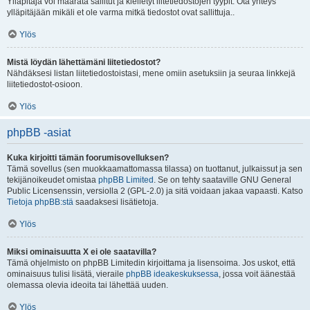
Ylläpitäjä voi määrätä sallitut ja kielletyt liitetiedostojen tyypit. Ota yhteys
ylläpitäjään mikäli et ole varma mitkä tiedostot ovat sallittuja..
Ylös
Mistä löydän lähettämäni liitetiedostot?
Nähdäksesi listan liitetiedostoistasi, mene omiin asetuksiin ja seuraa linkkejä
liitetiedostot-osioon.
Ylös
phpBB -asiat
Kuka kirjoitti tämän foorumisovelluksen?
Tämä sovellus (sen muokkaamattomassa tilassa) on tuottanut, julkaissut ja sen
tekijänoikeudet omistaa
phpBB Limited
. Se on tehty saataville GNU General
Public Licensenssin, versiolla 2 (GPL-2.0) ja sitä voidaan jakaa vapaasti. Katso
Tietoja phpBB:stä
saadaksesi lisätietoja.
Ylös
Miksi ominaisuutta X ei ole saatavilla?
Tämä ohjelmisto on phpBB Limitedin kirjoittama ja lisensoima. Jos uskot, että
ominaisuus tulisi lisätä, vieraile
phpBB ideakeskuksessa
, jossa voit äänestää
olemassa olevia ideoita tai lähettää uuden.
Ylös