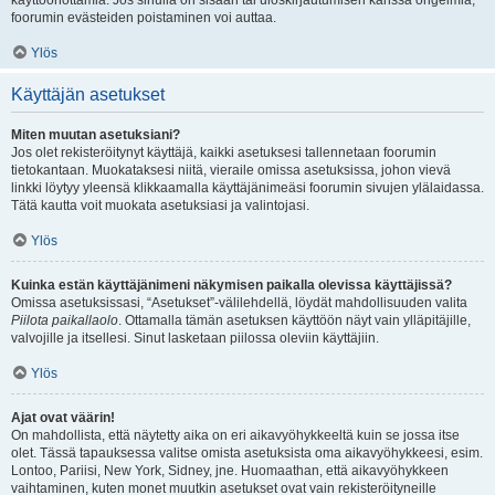
käyttöönottamia. Jos sinulla on sisään tai uloskirjautumisen kanssa ongelmia,
foorumin evästeiden poistaminen voi auttaa.
Ylös
Käyttäjän asetukset
Miten muutan asetuksiani?
Jos olet rekisteröitynyt käyttäjä, kaikki asetuksesi tallennetaan foorumin
tietokantaan. Muokataksesi niitä, vieraile omissa asetuksissa, johon vievä
linkki löytyy yleensä klikkaamalla käyttäjänimeäsi foorumin sivujen ylälaidassa.
Tätä kautta voit muokata asetuksiasi ja valintojasi.
Ylös
Kuinka estän käyttäjänimeni näkymisen paikalla olevissa käyttäjissä?
Omissa asetuksissasi, “Asetukset”-välilehdellä, löydät mahdollisuuden valita
Piilota paikallaolo
. Ottamalla tämän asetuksen käyttöön näyt vain ylläpitäjille,
valvojille ja itsellesi. Sinut lasketaan piilossa oleviin käyttäjiin.
Ylös
Ajat ovat väärin!
On mahdollista, että näytetty aika on eri aikavyöhykkeeltä kuin se jossa itse
olet. Tässä tapauksessa valitse omista asetuksista oma aikavyöhykkeesi, esim.
Lontoo, Pariisi, New York, Sidney, jne. Huomaathan, että aikavyöhykkeen
vaihtaminen, kuten monet muutkin asetukset ovat vain rekisteröityneille