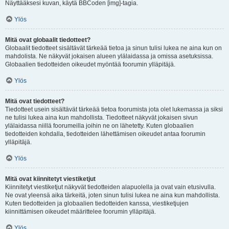
Näyttääksesi kuvan, käytä BBCoden [img]-tagia.
Ylös
Mitä ovat globaalit tiedotteet?
Globaalit tiedotteet sisältävät tärkeää tietoa ja sinun tulisi lukea ne aina kun on
mahdolista. Ne näkyvät jokaisen alueen ylälaidassa ja omissa asetuksissa.
Globaalien tiedotteiden oikeudet myöntää foorumin ylläpitäjä.
Ylös
Mitä ovat tiedotteet?
Tiedotteet usein sisältävät tärkeää tietoa foorumista jota olet lukemassa ja siksi
ne tulisi lukea aina kun mahdollista. Tiedotteet näkyvät jokaisen sivun
ylälaidassa niillä foorumeilla joihin ne on lähetetty. Kuten globaalien
tiedotteiden kohdalla, tiedotteiden lähettämisen oikeudet antaa foorumin
ylläpitäjä.
Ylös
Mitä ovat kiinnitetyt viestiketjut
Kiinnitetyt viestiketjut näkyvät tiedotteiden alapuolella ja ovat vain etusivulla.
Ne ovat yleensä aika tärkeitä, joten sinun tulisi lukea ne aina kun mahdollista.
Kuten tiedotteiden ja globaalien tiedotteiden kanssa, viestiketjujen
kiinnittämisen oikeudet määrittelee foorumin ylläpitäjä.
Ylös