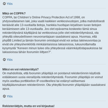
Ylös
Mikä on COPPA?
COPPA, tai Children’s Online Privacy Protection Act of 1998, on
yhdysvaltalainen laki, joka vaatii kaikkien verkkosivustojen, jotka mahdollisesti
keräävät alle 13-vuotiailta tietoja, hankkia huoltajan kirjallisen luvan tietojen
keräämiseen alle 13-vuotiaalta. Jos olet epävarma koskeeko tämä sinua
rekisteröityvänä käyttäjänä tai verkkosivua jolle olet rekisteröitymässä, ota
yhteyttä oikeudelliseen neuvonantajaan saadaksesi apua. Huomaa, että
phpBB Limited ja tämän foorumin omistajat eivät voi antaa lakineuvontaa ja
eivät ole yhteyshenkilöitä minkäänlaisissa lakiasioissa, lukuunottamatta
kysymystä “Keneen minun tulee olla yhteydessä väärinkäytöstapauksissa tai
lakiasioissa tähän foorumiin liittyen?”.
Ylös
Miksi en voi rekisteröityä?
On mahdollista, että foorumin ylläpitäjä on poistanut rekisteröinnin käytöstä
estääkseen uusia vierailijoita rekisteröitymästä. Foorumin ylläpitäjä on voinut
myös asettaa porttikiellon IP-osoitteellesi tai estänyt valitsemasi
käyttäjätunnuksen rekisteröinnin. Ota yhteyttä foorumin ylläpitäjään saadaksesi
apua.
Ylös
Rekisteröidyin, mutta en voi kirjautua!