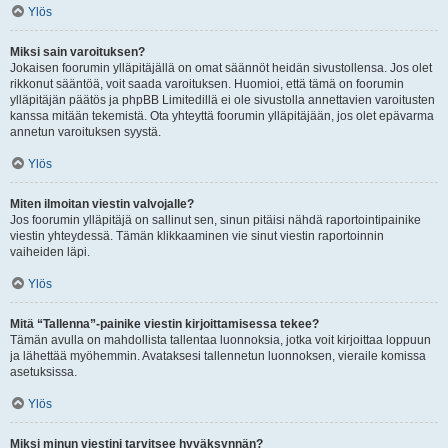
Ylös
Miksi sain varoituksen?
Jokaisen foorumin ylläpitäjällä on omat säännöt heidän sivustollensa. Jos olet
rikkonut sääntöä, voit saada varoituksen. Huomioi, että tämä on foorumin
ylläpitäjän päätös ja phpBB Limitedillä ei ole sivustolla annettavien varoitusten
kanssa mitään tekemistä. Ota yhteyttä foorumin ylläpitäjään, jos olet epävarma
annetun varoituksen syystä.
Ylös
Miten ilmoitan viestin valvojalle?
Jos foorumin ylläpitäjä on sallinut sen, sinun pitäisi nähdä raportointipainike
viestin yhteydessä. Tämän klikkaaminen vie sinut viestin raportoinnin
vaiheiden läpi.
Ylös
Mitä “Tallenna”-painike viestin kirjoittamisessa tekee?
Tämän avulla on mahdollista tallentaa luonnoksia, jotka voit kirjoittaa loppuun
ja lähettää myöhemmin. Avataksesi tallennetun luonnoksen, vieraile komissa
asetuksissa.
Ylös
Miksi minun viestini tarvitsee hyväksynnän?