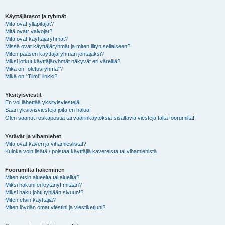
Käyttäjätasot ja ryhmät
Mitä ovat ylläpitäjät?
Mitä ovatr valvojat?
Mitä ovat käyttäjäryhmät?
Missä ovat käyttäjäryhmät ja miten liityn sellaiseen?
Miten pääsen käyttäjäryhmän johtajaksi?
Miksi jotkut käyttäjäryhmät näkyvät eri väreillä?
Mikä on “oletusryhmä”?
Mikä on “Tiimi” linkki?
Yksityisviestit
En voi lähettää yksityisviestejä!
Saan yksityisviestejä joita en halua!
Olen saanut roskapostia tai väärinkäytöksiä sisältäviä viestejä tältä foorumilta!
Ystävät ja vihamiehet
Mitä ovat kaveri ja vihamieslistat?
Kuinka voin lisätä / poistaa käyttäjiä kavereista tai vihamiehistä
Foorumilta hakeminen
Miten etsin alueelta tai alueilta?
Miksi hakuni ei löytänyt mitään?
Miksi haku johti tyhjään sivuun!?
Miten etsin käyttäjiä?
Miten löydän omat viestini ja viestiketjuni?