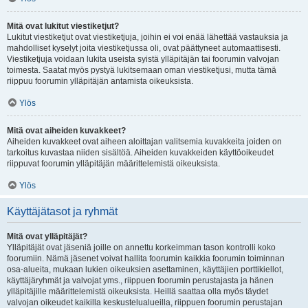
Mitä ovat lukitut viestiketjut?
Lukitut viestiketjut ovat viestiketjuja, joihin ei voi enää lähettää vastauksia ja
mahdolliset kyselyt joita viestiketjussa oli, ovat päättyneet automaattisesti.
Viestiketjuja voidaan lukita useista syistä ylläpitäjän tai foorumin valvojan
toimesta. Saatat myös pystyä lukitsemaan oman viestiketjusi, mutta tämä
riippuu foorumin ylläpitäjän antamista oikeuksista.
Ylös
Mitä ovat aiheiden kuvakkeet?
Aiheiden kuvakkeet ovat aiheen aloittajan valitsemia kuvakkeita joiden on
tarkoitus kuvastaa niiden sisältöä. Aiheiden kuvakkeiden käyttöoikeudet
riippuvat foorumin ylläpitäjän määrittelemistä oikeuksista.
Ylös
Käyttäjätasot ja ryhmät
Mitä ovat ylläpitäjät?
Ylläpitäjät ovat jäseniä joille on annettu korkeimman tason kontrolli koko
foorumiin. Nämä jäsenet voivat hallita foorumin kaikkia foorumin toiminnan
osa-alueita, mukaan lukien oikeuksien asettaminen, käyttäjien porttikiellot,
käyttäjäryhmät ja valvojat yms., riippuen foorumin perustajasta ja hänen
ylläpitäjille määrittelemistä oikeuksista. Heillä saattaa olla myös täydet
valvojan oikeudet kaikilla keskustelualueilla, riippuen foorumin perustajan