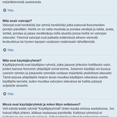
määrittelemistä asetuksista.
Ylös
Mitä ovatr valvojat?
Valvojat ovat henkilöitä (tai ryhmä henkilöitä) jotka katsovat foorumeiden
perään päivittäin. Heillä on on valta muokata ja poistaa viestejä ja lukita, avata,
siirtää, poistaa ja jakaa viestiketjuja niillä alueilla joissa heillä on valvojan
oikeudet. Yleensä valvojat ovat paikalla estämässä aiheen vierestä
keskustelua tai hyvien tapojen vastaisen materiaalin lähettämistä.
Ylös
Mitä ovat käyttäjäryhmät?
Käyttäjäryhmät ovat käyttäjien ryhmiä, jotka jakavat yhteisön hallittaviin osiin,
joiden kanssa foorumin ylläpitäjät voivat toimia. Jokainen käyttäjä voi kuulua
useisiin ryhmiin ja jokaiselle ryhmälle voidaan määritellä yksilölliset oikeudet.
Tämä tarjoaa ylläpitäjille helpon tavan muuttaa käyttäjien oikeuksia useille
käyttäjille kerralla, kuten muuttaa valvojien oikeuksia tai hallita pääsyä
suljetulle alueelle.
Ylös
Missä ovat käyttäjäryhmät ja miten liityn sellaiseen?
Voit nähdä kaikki ryhmät “Käyttäjäryhmät”-linkin kautta omissa asetuksissa. Jos
haluat liittyä yhteen, klikkaa vastaavaa painiketta. Kaikissa ryhmissä ei