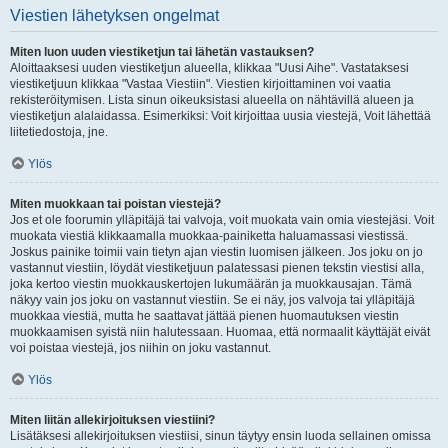
Viestien lähetyksen ongelmat
Miten luon uuden viestiketjun tai lähetän vastauksen?
Aloittaaksesi uuden viestiketjun alueella, klikkaa "Uusi Aihe". Vastataksesi
viestiketjuun klikkaa "Vastaa Viestiin". Viestien kirjoittaminen voi vaatia
rekisteröitymisen. Lista sinun oikeuksistasi alueella on nähtävillä alueen ja
viestiketjun alalaidassa. Esimerkiksi: Voit kirjoittaa uusia viestejä, Voit lähettää
liitetiedostoja, jne.
Ylös
Miten muokkaan tai poistan viestejä?
Jos et ole foorumin ylläpitäjä tai valvoja, voit muokata vain omia viestejäsi. Voit
muokata viestiä klikkaamalla muokkaa-painiketta haluamassasi viestissä.
Joskus painike toimii vain tietyn ajan viestin luomisen jälkeen. Jos joku on jo
vastannut viestiin, löydät viestiketjuun palatessasi pienen tekstin viestisi alla,
joka kertoo viestin muokkauskertojen lukumäärän ja muokkausajan. Tämä
näkyy vain jos joku on vastannut viestiin. Se ei näy, jos valvoja tai ylläpitäjä
muokkaa viestiä, mutta he saattavat jättää pienen huomautuksen viestin
muokkaamisen syistä niin halutessaan. Huomaa, että normaalit käyttäjät eivät
voi poistaa viestejä, jos niihin on joku vastannut.
Ylös
Miten liitän allekirjoituksen viestiini?
Lisätäksesi allekirjoituksen viestiisi, sinun täytyy ensin luoda sellainen omissa