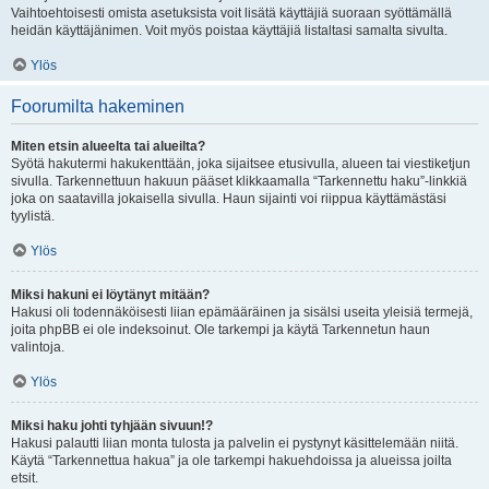
Vaihtoehtoisesti omista asetuksista voit lisätä käyttäjiä suoraan syöttämällä
heidän käyttäjänimen. Voit myös poistaa käyttäjiä listaltasi samalta sivulta.
Ylös
Foorumilta hakeminen
Miten etsin alueelta tai alueilta?
Syötä hakutermi hakukenttään, joka sijaitsee etusivulla, alueen tai viestiketjun
sivulla. Tarkennettuun hakuun pääset klikkaamalla “Tarkennettu haku”-linkkiä
joka on saatavilla jokaisella sivulla. Haun sijainti voi riippua käyttämästäsi
tyylistä.
Ylös
Miksi hakuni ei löytänyt mitään?
Hakusi oli todennäköisesti liian epämääräinen ja sisälsi useita yleisiä termejä,
joita phpBB ei ole indeksoinut. Ole tarkempi ja käytä Tarkennetun haun
valintoja.
Ylös
Miksi haku johti tyhjään sivuun!?
Hakusi palautti liian monta tulosta ja palvelin ei pystynyt käsittelemään niitä.
Käytä “Tarkennettua hakua” ja ole tarkempi hakuehdoissa ja alueissa joilta
etsit.