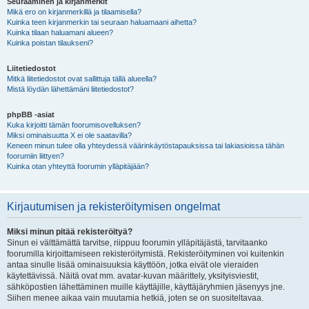
Seuraaminen ja kirjanmerkit
Mikä ero on kirjanmerkillä ja tilaamisella?
Kuinka teen kirjanmerkin tai seuraan haluamaani aihetta?
Kuinka tilaan haluamani alueen?
Kuinka poistan tilaukseni?
Liitetiedostot
Mitkä liitetiedostot ovat sallittuja tällä alueella?
Mistä löydän lähettämäni liitetiedostot?
phpBB -asiat
Kuka kirjoitti tämän foorumisovelluksen?
Miksi ominaisuutta X ei ole saatavilla?
Keneen minun tulee olla yhteydessä väärinkäytöstapauksissa tai lakiasioissa tähän
foorumiin liittyen?
Kuinka otan yhteyttä foorumin ylläpitäjään?
Kirjautumisen ja rekisteröitymisen ongelmat
Miksi minun pitää rekisteröityä?
Sinun ei välttämättä tarvitse, riippuu foorumin ylläpitäjästä, tarvitaanko
foorumilla kirjoittamiseen rekisteröitymistä. Rekisteröityminen voi kuitenkin
antaa sinulle lisää ominaisuuksia käyttöön, jotka eivät ole vieraiden
käytettävissä. Näitä ovat mm. avatar-kuvan määrittely, yksityisviestit,
sähköpostien lähettäminen muille käyttäjille, käyttäjäryhmien jäsenyys jne.
Siihen menee aikaa vain muutamia hetkiä, joten se on suositeltavaa.