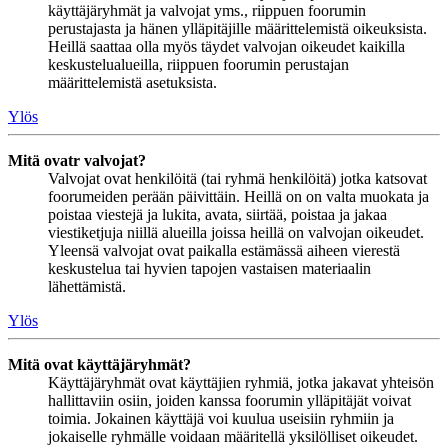
käyttäjäryhmät ja valvojat yms., riippuen foorumin
perustajasta ja hänen ylläpitäjille määrittelemistä oikeuksista.
Heillä saattaa olla myös täydet valvojan oikeudet kaikilla
keskustelualueilla, riippuen foorumin perustajan
määrittelemistä asetuksista.
Ylös
Mitä ovatr valvojat?
Valvojat ovat henkilöitä (tai ryhmä henkilöitä) jotka katsovat
foorumeiden perään päivittäin. Heillä on on valta muokata ja
poistaa viestejä ja lukita, avata, siirtää, poistaa ja jakaa
viestiketjuja niillä alueilla joissa heillä on valvojan oikeudet.
Yleensä valvojat ovat paikalla estämässä aiheen vierestä
keskustelua tai hyvien tapojen vastaisen materiaalin
lähettämistä.
Ylös
Mitä ovat käyttäjäryhmät?
Käyttäjäryhmät ovat käyttäjien ryhmiä, jotka jakavat yhteisön
hallittaviin osiin, joiden kanssa foorumin ylläpitäjät voivat
toimia. Jokainen käyttäjä voi kuulua useisiin ryhmiin ja
jokaiselle ryhmälle voidaan määritellä yksilölliset oikeudet.