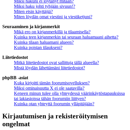
Miksi hakuni ei löytänyt mitään?
Miksi haku johti tyhjään sivuun!?
Miten etsin käyttäjiä?
Miten löydän omat viestini ja viestiketjuni?
Seuraaminen ja kirjanmerkit
Mikä ero on kirjanmerkillä ja tilaamisella?
Kuinka teen kirjanmerkin tai seuraan haluamaani aihetta?
Kuinka tilaan haluamani alueen?
Kuinka poistan tilaukseni?
Liitetiedostot
Mitkä liitetiedostot ovat sallittuja tällä alueella?
Mistä löydän lähettämäni liitetiedostot?
phpBB -asiat
Kuka kirjoitti tämän foorumisovelluksen?
Miksi ominaisuutta X ei ole saatavilla?
Keneen minun tulee olla yhteydessä väärinkäytöstapauksissa
tai lakiasioissa tähän foorumiin liittyen?
Kuinka otan yhteyttä foorumin ylläpitäjään?
Kirjautumisen ja rekisteröitymisen
ongelmat