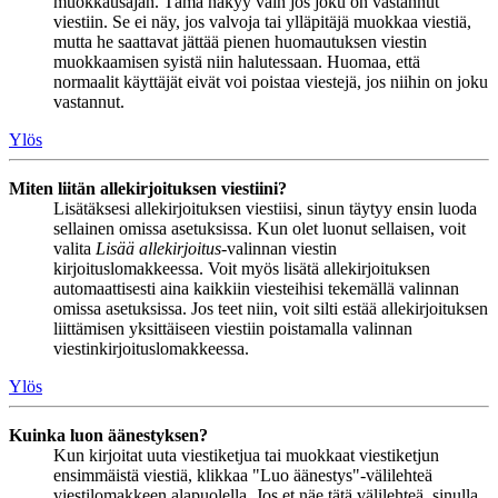
muokkausajan. Tämä näkyy vain jos joku on vastannut
viestiin. Se ei näy, jos valvoja tai ylläpitäjä muokkaa viestiä,
mutta he saattavat jättää pienen huomautuksen viestin
muokkaamisen syistä niin halutessaan. Huomaa, että
normaalit käyttäjät eivät voi poistaa viestejä, jos niihin on joku
vastannut.
Ylös
Miten liitän allekirjoituksen viestiini?
Lisätäksesi allekirjoituksen viestiisi, sinun täytyy ensin luoda
sellainen omissa asetuksissa. Kun olet luonut sellaisen, voit
valita
Lisää allekirjoitus
-valinnan viestin
kirjoituslomakkeessa. Voit myös lisätä allekirjoituksen
automaattisesti aina kaikkiin viesteihisi tekemällä valinnan
omissa asetuksissa. Jos teet niin, voit silti estää allekirjoituksen
liittämisen yksittäiseen viestiin poistamalla valinnan
viestinkirjoituslomakkeessa.
Ylös
Kuinka luon äänestyksen?
Kun kirjoitat uuta viestiketjua tai muokkaat viestiketjun
ensimmäistä viestiä, klikkaa "Luo äänestys"-välilehteä
viestilomakkeen alapuolella. Jos et näe tätä välilehteä, sinulla