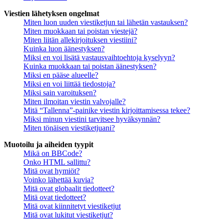
Viestien lähetyksen ongelmat
Miten luon uuden viestiketjun tai lähetän vastauksen?
Miten muokkaan tai poistan viestejä?
Miten liitän allekirjoituksen viestiini?
Kuinka luon äänestyksen?
Miksi en voi lisätä vastausvaihtoehtoja kyselyyn?
Kuinka muokkaan tai poistan äänestyksen?
Miksi en pääse alueelle?
Miksi en voi liittää tiedostoja?
Miksi sain varoituksen?
Miten ilmoitan viestin valvojalle?
Mitä “Tallenna”-painike viestin kirjoittamisessa tekee?
Miksi minun viestini tarvitsee hyväksynnän?
Miten tönäisen viestiketjuani?
Muotoilu ja aiheiden tyypit
Mikä on BBCode?
Onko HTML sallittu?
Mitä ovat hymiöt?
Voinko lähettää kuvia?
Mitä ovat globaalit tiedotteet?
Mitä ovat tiedotteet?
Mitä ovat kiinnitetyt viestiketjut
Mitä ovat lukitut viestiketjut?