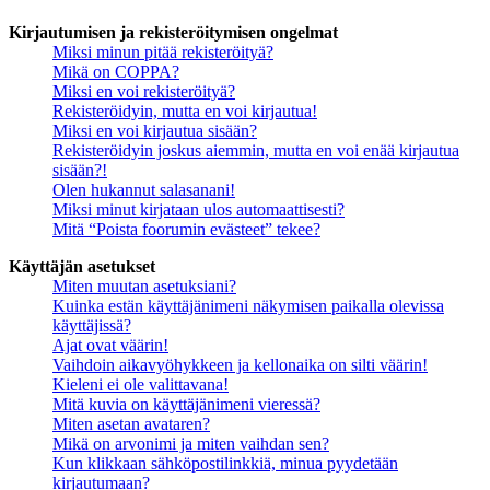
Kirjautumisen ja rekisteröitymisen ongelmat
Miksi minun pitää rekisteröityä?
Mikä on COPPA?
Miksi en voi rekisteröityä?
Rekisteröidyin, mutta en voi kirjautua!
Miksi en voi kirjautua sisään?
Rekisteröidyin joskus aiemmin, mutta en voi enää kirjautua
sisään?!
Olen hukannut salasanani!
Miksi minut kirjataan ulos automaattisesti?
Mitä “Poista foorumin evästeet” tekee?
Käyttäjän asetukset
Miten muutan asetuksiani?
Kuinka estän käyttäjänimeni näkymisen paikalla olevissa
käyttäjissä?
Ajat ovat väärin!
Vaihdoin aikavyöhykkeen ja kellonaika on silti väärin!
Kieleni ei ole valittavana!
Mitä kuvia on käyttäjänimeni vieressä?
Miten asetan avataren?
Mikä on arvonimi ja miten vaihdan sen?
Kun klikkaan sähköpostilinkkiä, minua pyydetään
kirjautumaan?