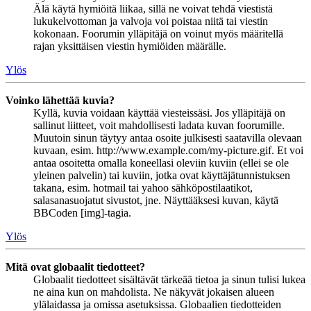
Älä käytä hymiöitä liikaa, sillä ne voivat tehdä viestistä
lukukelvottoman ja valvoja voi poistaa niitä tai viestin
kokonaan. Foorumin ylläpitäjä on voinut myös määritellä
rajan yksittäisen viestin hymiöiden määrälle.
Ylös
Voinko lähettää kuvia?
Kyllä, kuvia voidaan käyttää viesteissäsi. Jos ylläpitäjä on
sallinut liitteet, voit mahdollisesti ladata kuvan foorumille.
Muutoin sinun täytyy antaa osoite julkisesti saatavilla olevaan
kuvaan, esim. http://www.example.com/my-picture.gif. Et voi
antaa osoitetta omalla koneellasi oleviin kuviin (ellei se ole
yleinen palvelin) tai kuviin, jotka ovat käyttäjätunnistuksen
takana, esim. hotmail tai yahoo sähköpostilaatikot,
salasanasuojatut sivustot, jne. Näyttääksesi kuvan, käytä
BBCoden [img]-tagia.
Ylös
Mitä ovat globaalit tiedotteet?
Globaalit tiedotteet sisältävät tärkeää tietoa ja sinun tulisi lukea
ne aina kun on mahdolista. Ne näkyvät jokaisen alueen
ylälaidassa ja omissa asetuksissa. Globaalien tiedotteiden