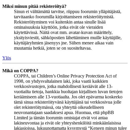
Miksi minun pitää rekisteröityä?
Sinun ei välttämättä tarvitse, riippuu foorumin ylläpitäjästä,
tarvitaanko foorumilla kirjoittamiseen rekisteröitymistä.
Rekisteröityminen voi kuitenkin antaa sinulle lisää
ominaisuuksia käyttöön, jotka eivät ole vieraiden
käytettävissä. Näitä ovat mm. avatar-kuvan määrittely,
yksityisviestit, sähköpostien lähettäminen muille käyttäjille,
käyttäjäryhmien jäsenyys jne. Siihen menee aikaa vain
muutamia hetkiä, joten se on suositeltavaa.
Ylös
Mikä on COPPA?
COPPA, tai Children’s Online Privacy Protection Act of
1998, on yhdysvaltalainen laki, joka vaatii kaikkien
verkkosivustojen, jotka mahdollisesti keräävät alle 13-
vuotiailta tietoja, hankkia huoltajan kirjallisen luvan tietojen
keräämiseen alle 13-vuotiaalta. Jos olet epävarma koskeeko
tämä sinua rekisteröityvänä käyttäjänä tai verkkosivua jolle
olet rekisteröitymässä, ota yhteyttä oikeudelliseen
neuvonantajaan saadaksesi apua. Huomaa, että phpBB
Limited ja tämän foorumin omistajat eivät voi antaa
lakineuvontaa ja eivät ole yhteyshenkilöitä minkäänlaisissa
lakiasioissa, lukuunottamatta kysymystä “Keneen minun tulee