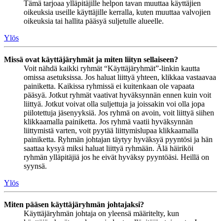
Tämä tarjoaa ylläpitäjille helpon tavan muuttaa käyttäjien
oikeuksia useille käyttäjille kerralla, kuten muuttaa valvojien
oikeuksia tai hallita pääsyä suljetulle alueelle.
Ylös
Missä ovat käyttäjäryhmät ja miten liityn sellaiseen?
Voit nähdä kaikki ryhmät “Käyttäjäryhmät”-linkin kautta
omissa asetuksissa. Jos haluat liittyä yhteen, klikkaa vastaavaa
painiketta. Kaikissa ryhmissä ei kuitenkaan ole vapaata
pääsyä. Jotkut ryhmät vaativat hyväksynnän ennen kuin voit
liittyä. Jotkut voivat olla suljettuja ja joissakin voi olla jopa
piilotettuja jäsenyyksiä. Jos ryhmä on avoin, voit liittyä siihen
klikkaamalla painiketta. Jos ryhmä vaatii hyväksynnän
liittymistä varten, voit pyytää liittymislupaa klikkaamalla
painiketta. Ryhmän johtajan täytyy hyväksyä pyyntösi ja hän
saattaa kysyä miksi haluat liittyä ryhmään. Älä häiriköi
ryhmän ylläpitäjiä jos he eivät hyväksy pyyntöäsi. Heillä on
syynsä.
Ylös
Miten pääsen käyttäjäryhmän johtajaksi?
Käyttäjäryhmän johtaja on yleensä määritelty, kun