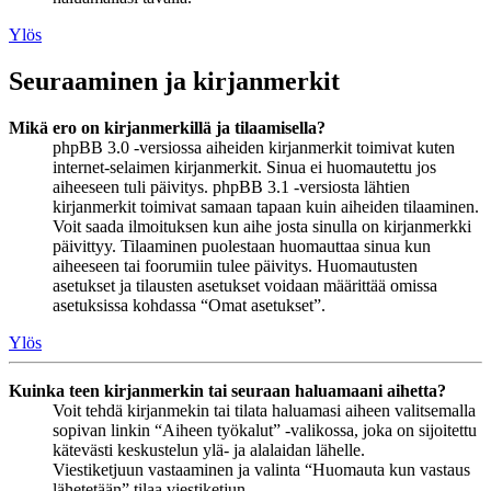
Ylös
Seuraaminen ja kirjanmerkit
Mikä ero on kirjanmerkillä ja tilaamisella?
phpBB 3.0 -versiossa aiheiden kirjanmerkit toimivat kuten
internet-selaimen kirjanmerkit. Sinua ei huomautettu jos
aiheeseen tuli päivitys. phpBB 3.1 -versiosta lähtien
kirjanmerkit toimivat samaan tapaan kuin aiheiden tilaaminen.
Voit saada ilmoituksen kun aihe josta sinulla on kirjanmerkki
päivittyy. Tilaaminen puolestaan huomauttaa sinua kun
aiheeseen tai foorumiin tulee päivitys. Huomautusten
asetukset ja tilausten asetukset voidaan määrittää omissa
asetuksissa kohdassa “Omat asetukset”.
Ylös
Kuinka teen kirjanmerkin tai seuraan haluamaani aihetta?
Voit tehdä kirjanmekin tai tilata haluamasi aiheen valitsemalla
sopivan linkin “Aiheen työkalut” -valikossa, joka on sijoitettu
kätevästi keskustelun ylä- ja alalaidan lähelle.
Viestiketjuun vastaaminen ja valinta “Huomauta kun vastaus
lähetetään” tilaa viestiketjun.