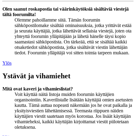
Olen saanut roskapostia tai väärinkäytöksiä sisältäviä viestejä
tältä foorumilta!
Olemme pahoillamme siitä. Tämän foorumin
sähköpostilomake sisältää ominaisuuksia, jotka yrittävät estää
ja seurata käyttäjiä, jotka lähettävät sellaisia viestejä, joten ota
yhteyttä foorumin ylläpitäjään ja lähetä hänelle täysi kopio
saamastasi sähköpostista. On tärkeää, että se sisältää kaikki
otsaketiedot sähköpostista, jotka sisältävät viestin lähettäjän
tiedot. Foorumin ylläpitäjä voi sitten toimia tarpeen mukaan.
Ylös
Ystävät ja vihamiehet
Mitä ovat kaveri ja vihamieslistat?
Voit käyttää näitä listoja muiden foorumin käyttäjien
organisointiin. Kaverilistalle lisätään käyttäjiä omien asetusten
kautta. Tämä auttaa nopeasti näkemään jos he ovat paikalla ja
yksityisviestien lähettämisessä. Teemasta riippuen näiden
käyttäjien viestit saatetaan myös korostaa. Jos lisäät käyttäjän
vihamieheksi, kaikki käyttäjän kirjoittamat viestit piilotetaan
oletuksena.