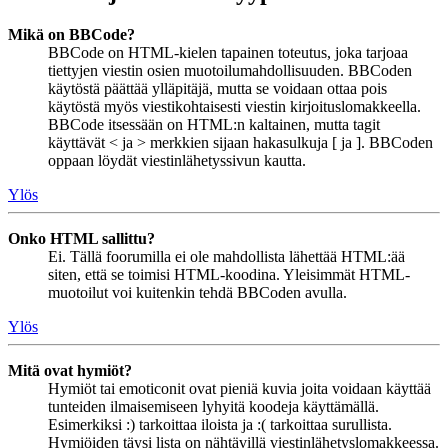
Mikä on BBCode?
BBCode on HTML-kielen tapainen toteutus, joka tarjoaa
tiettyjen viestin osien muotoilumahdollisuuden. BBCoden
käytöstä päättää ylläpitäjä, mutta se voidaan ottaa pois
käytöstä myös viestikohtaisesti viestin kirjoituslomakkeella.
BBCode itsessään on HTML:n kaltainen, mutta tagit
käyttävät < ja > merkkien sijaan hakasulkuja [ ja ]. BBCoden
oppaan löydät viestinlähetyssivun kautta.
Ylös
Onko HTML sallittu?
Ei. Tällä foorumilla ei ole mahdollista lähettää HTML:ää
siten, että se toimisi HTML-koodina. Yleisimmät HTML-
muotoilut voi kuitenkin tehdä BBCoden avulla.
Ylös
Mitä ovat hymiöt?
Hymiöt tai emoticonit ovat pieniä kuvia joita voidaan käyttää
tunteiden ilmaisemiseen lyhyitä koodeja käyttämällä.
Esimerkiksi :) tarkoittaa iloista ja :( tarkoittaa surullista.
Hymiöiden täysi lista on nähtävillä viestinlähetyslomakkeessa.