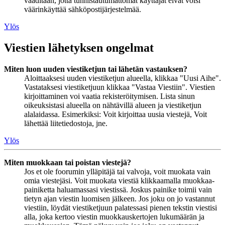
vaaditaan, jotta tunnistautumattomat käyttäjät eivät voisi
väärinkäyttää sähköpostijärjestelmää.
Ylös
Viestien lähetyksen ongelmat
Miten luon uuden viestiketjun tai lähetän vastauksen?
Aloittaaksesi uuden viestiketjun alueella, klikkaa "Uusi Aihe".
Vastataksesi viestiketjuun klikkaa "Vastaa Viestiin". Viestien
kirjoittaminen voi vaatia rekisteröitymisen. Lista sinun
oikeuksistasi alueella on nähtävillä alueen ja viestiketjun
alalaidassa. Esimerkiksi: Voit kirjoittaa uusia viestejä, Voit
lähettää liitetiedostoja, jne.
Ylös
Miten muokkaan tai poistan viestejä?
Jos et ole foorumin ylläpitäjä tai valvoja, voit muokata vain
omia viestejäsi. Voit muokata viestiä klikkaamalla muokkaa-
painiketta haluamassasi viestissä. Joskus painike toimii vain
tietyn ajan viestin luomisen jälkeen. Jos joku on jo vastannut
viestiin, löydät viestiketjuun palatessasi pienen tekstin viestisi
alla, joka kertoo viestin muokkauskertojen lukumäärän ja