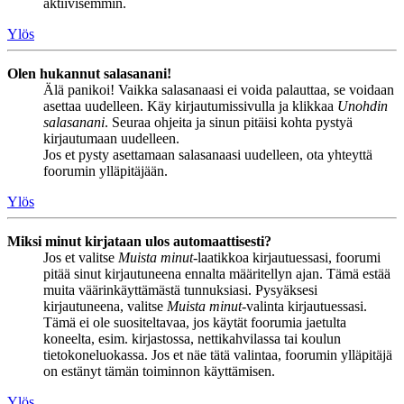
aktiivisemmin.
Ylös
Olen hukannut salasanani!
Älä panikoi! Vaikka salasanaasi ei voida palauttaa, se voidaan
asettaa uudelleen. Käy kirjautumissivulla ja klikkaa
Unohdin
salasanani
. Seuraa ohjeita ja sinun pitäisi kohta pystyä
kirjautumaan uudelleen.
Jos et pysty asettamaan salasanaasi uudelleen, ota yhteyttä
foorumin ylläpitäjään.
Ylös
Miksi minut kirjataan ulos automaattisesti?
Jos et valitse
Muista minut
-laatikkoa kirjautuessasi, foorumi
pitää sinut kirjautuneena ennalta määritellyn ajan. Tämä estää
muita väärinkäyttämästä tunnuksiasi. Pysyäksesi
kirjautuneena, valitse
Muista minut
-valinta kirjautuessasi.
Tämä ei ole suositeltavaa, jos käytät foorumia jaetulta
koneelta, esim. kirjastossa, nettikahvilassa tai koulun
tietokoneluokassa. Jos et näe tätä valintaa, foorumin ylläpitäjä
on estänyt tämän toiminnon käyttämisen.
Ylös