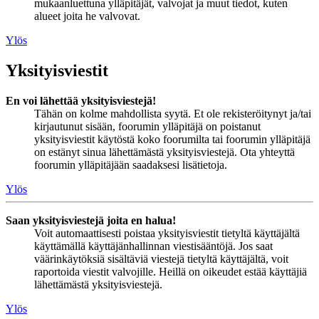
mukaanluettuna ylläpitäjät, valvojat ja muut tiedot, kuten
alueet joita he valvovat.
Ylös
Yksityisviestit
En voi lähettää yksityisviestejä!
Tähän on kolme mahdollista syytä. Et ole rekisteröitynyt ja/tai
kirjautunut sisään, foorumin ylläpitäjä on poistanut
yksityisviestit käytöstä koko foorumilta tai foorumin ylläpitäjä
on estänyt sinua lähettämästä yksityisviestejä. Ota yhteyttä
foorumin ylläpitäjään saadaksesi lisätietoja.
Ylös
Saan yksityisviestejä joita en halua!
Voit automaattisesti poistaa yksityisviestit tietyltä käyttäjältä
käyttämällä käyttäjänhallinnan viestisääntöjä. Jos saat
väärinkäytöksiä sisältäviä viestejä tietyltä käyttäjältä, voit
raportoida viestit valvojille. Heillä on oikeudet estää käyttäjiä
lähettämästä yksityisviestejä.
Ylös