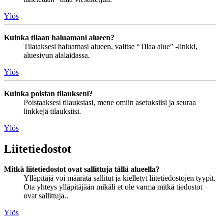
Ylös
Kuinka tilaan haluamani alueen?
Tilataksesi haluamasi alueen, valitse “Tilaa alue” -linkki,
aluesivun alalaidassa.
Ylös
Kuinka poistan tilaukseni?
Poistaaksesi tilauksiasi, mene omiin asetuksiisi ja seuraa
linkkejä tilauksiisi.
Ylös
Liitetiedostot
Mitkä liitetiedostot ovat sallittuja tällä alueella?
Ylläpitäjä voi määrätä sallitut ja kielletyt liitetiedostojen tyypit.
Ota yhteys ylläpitäjään mikäli et ole varma mitkä tiedostot
ovat sallittuja..
Ylös