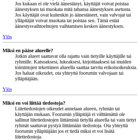
Jos kukaan ei ole vielä äänestänyt, käyttäjät voivat poistaa
äänestyksen tai muokata mitä tahansa äänestyksen asetusta.
Jos käyttäjät ovat kuitenkin jo äänestäneet, vain valvojat tai
ylläpitäjät voivat muokata tai poistaa sen. Tämä estää
äänestysvaihtoehtojen vaihtamisen kesken äänestyksen.
Ylös
Miksi en pääse alueelle?
Jotkin alueet saattavat olla rajattu vain tietyille käyttäjille tai
ryhmille. Katsoaksesi, lukeaksesi, kirjoittaaksesi tai muiden
toimintojen tekeminen alueella saattaa tarvita erikoisoikeuksia.
Jos haluat oikeudet, ota yhteyttä foorumin valvojaan tai
ylläpitäjään.
Ylös
Miksi en voi liittää tiedostoja?
Liitetiedostojen oikeudet annetaan alueen, ryhmän tai
käyttäjän mukaan. Foorumin ylläpitäjä ei välttämättä ole
sallinut liitetiedostojen liittämistä tietyllä alueella tai vain tietyt
ryhmät saattavat pystyä liittämään tiedostoja. Ota yhteyttä
foorumin ylläpitäjään jos et tiedä miksi et voi lisätä
liitetiedostoja.