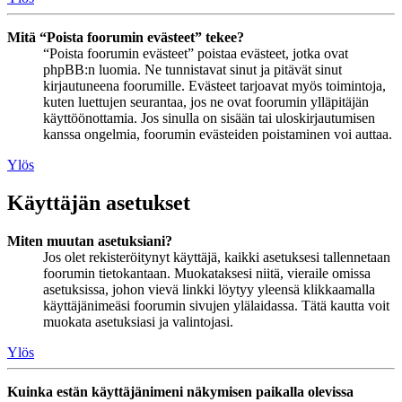
Mitä “Poista foorumin evästeet” tekee?
“Poista foorumin evästeet” poistaa evästeet, jotka ovat
phpBB:n luomia. Ne tunnistavat sinut ja pitävät sinut
kirjautuneena foorumille. Evästeet tarjoavat myös toimintoja,
kuten luettujen seurantaa, jos ne ovat foorumin ylläpitäjän
käyttöönottamia. Jos sinulla on sisään tai uloskirjautumisen
kanssa ongelmia, foorumin evästeiden poistaminen voi auttaa.
Ylös
Käyttäjän asetukset
Miten muutan asetuksiani?
Jos olet rekisteröitynyt käyttäjä, kaikki asetuksesi tallennetaan
foorumin tietokantaan. Muokataksesi niitä, vieraile omissa
asetuksissa, johon vievä linkki löytyy yleensä klikkaamalla
käyttäjänimeäsi foorumin sivujen ylälaidassa. Tätä kautta voit
muokata asetuksiasi ja valintojasi.
Ylös
Kuinka estän käyttäjänimeni näkymisen paikalla olevissa