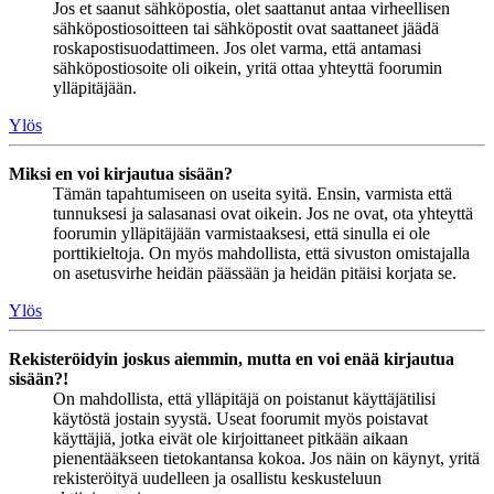
Jos et saanut sähköpostia, olet saattanut antaa virheellisen
sähköpostiosoitteen tai sähköpostit ovat saattaneet jäädä
roskapostisuodattimeen. Jos olet varma, että antamasi
sähköpostiosoite oli oikein, yritä ottaa yhteyttä foorumin
ylläpitäjään.
Ylös
Miksi en voi kirjautua sisään?
Tämän tapahtumiseen on useita syitä. Ensin, varmista että
tunnuksesi ja salasanasi ovat oikein. Jos ne ovat, ota yhteyttä
foorumin ylläpitäjään varmistaaksesi, että sinulla ei ole
porttikieltoja. On myös mahdollista, että sivuston omistajalla
on asetusvirhe heidän päässään ja heidän pitäisi korjata se.
Ylös
Rekisteröidyin joskus aiemmin, mutta en voi enää kirjautua
sisään?!
On mahdollista, että ylläpitäjä on poistanut käyttäjätilisi
käytöstä jostain syystä. Useat foorumit myös poistavat
käyttäjiä, jotka eivät ole kirjoittaneet pitkään aikaan
pienentääkseen tietokantansa kokoa. Jos näin on käynyt, yritä
rekisteröityä uudelleen ja osallistu keskusteluun