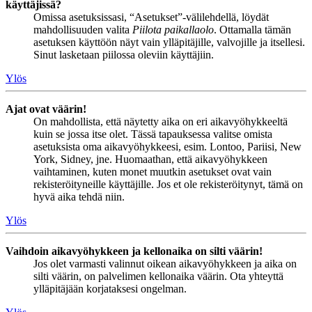
käyttäjissä?
Omissa asetuksissasi, “Asetukset”-välilehdellä, löydät
mahdollisuuden valita
Piilota paikallaolo
. Ottamalla tämän
asetuksen käyttöön näyt vain ylläpitäjille, valvojille ja itsellesi.
Sinut lasketaan piilossa oleviin käyttäjiin.
Ylös
Ajat ovat väärin!
On mahdollista, että näytetty aika on eri aikavyöhykkeeltä
kuin se jossa itse olet. Tässä tapauksessa valitse omista
asetuksista oma aikavyöhykkeesi, esim. Lontoo, Pariisi, New
York, Sidney, jne. Huomaathan, että aikavyöhykkeen
vaihtaminen, kuten monet muutkin asetukset ovat vain
rekisteröityneille käyttäjille. Jos et ole rekisteröitynyt, tämä on
hyvä aika tehdä niin.
Ylös
Vaihdoin aikavyöhykkeen ja kellonaika on silti väärin!
Jos olet varmasti valinnut oikean aikavyöhykkeen ja aika on
silti väärin, on palvelimen kellonaika väärin. Ota yhteyttä
ylläpitäjään korjataksesi ongelman.