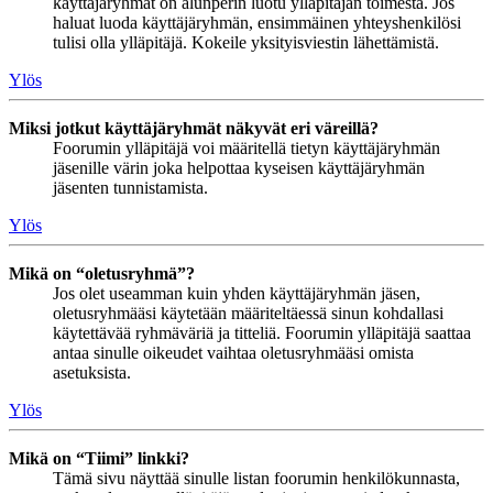
käyttäjäryhmät on alunperin luotu ylläpitäjän toimesta. Jos
haluat luoda käyttäjäryhmän, ensimmäinen yhteyshenkilösi
tulisi olla ylläpitäjä. Kokeile yksityisviestin lähettämistä.
Ylös
Miksi jotkut käyttäjäryhmät näkyvät eri väreillä?
Foorumin ylläpitäjä voi määritellä tietyn käyttäjäryhmän
jäsenille värin joka helpottaa kyseisen käyttäjäryhmän
jäsenten tunnistamista.
Ylös
Mikä on “oletusryhmä”?
Jos olet useamman kuin yhden käyttäjäryhmän jäsen,
oletusryhmääsi käytetään määriteltäessä sinun kohdallasi
käytettävää ryhmäväriä ja titteliä. Foorumin ylläpitäjä saattaa
antaa sinulle oikeudet vaihtaa oletusryhmääsi omista
asetuksista.
Ylös
Mikä on “Tiimi” linkki?
Tämä sivu näyttää sinulle listan foorumin henkilökunnasta,