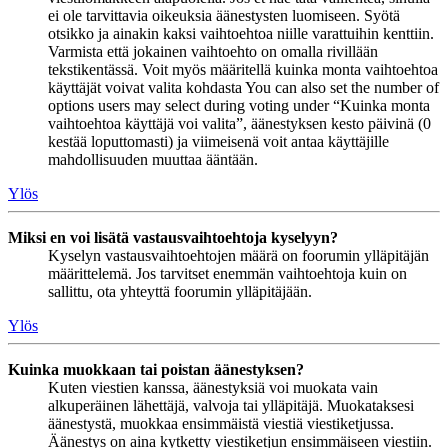
ei ole tarvittavia oikeuksia äänestysten luomiseen. Syötä
otsikko ja ainakin kaksi vaihtoehtoa niille varattuihin kenttiin.
Varmista että jokainen vaihtoehto on omalla rivillään
tekstikentässä. Voit myös määritellä kuinka monta vaihtoehtoa
käyttäjät voivat valita kohdasta You can also set the number of
options users may select during voting under “Kuinka monta
vaihtoehtoa käyttäjä voi valita”, äänestyksen kesto päivinä (0
kestää loputtomasti) ja viimeisenä voit antaa käyttäjille
mahdollisuuden muuttaa ääntään.
Ylös
Miksi en voi lisätä vastausvaihtoehtoja kyselyyn?
Kyselyn vastausvaihtoehtojen määrä on foorumin ylläpitäjän
määrittelemä. Jos tarvitset enemmän vaihtoehtoja kuin on
sallittu, ota yhteyttä foorumin ylläpitäjään.
Ylös
Kuinka muokkaan tai poistan äänestyksen?
Kuten viestien kanssa, äänestyksiä voi muokata vain
alkuperäinen lähettäjä, valvoja tai ylläpitäjä. Muokataksesi
äänestystä, muokkaa ensimmäistä viestiä viestiketjussa.
Äänestys on aina kytketty viestiketjun ensimmäiseen viestiin.