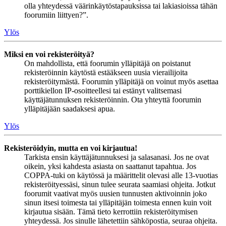
olla yhteydessä väärinkäytöstapauksissa tai lakiasioissa tähän
foorumiin liittyen?”.
Ylös
Miksi en voi rekisteröityä?
On mahdollista, että foorumin ylläpitäjä on poistanut
rekisteröinnin käytöstä estääkseen uusia vierailijoita
rekisteröitymästä. Foorumin ylläpitäjä on voinut myös asettaa
porttikiellon IP-osoitteellesi tai estänyt valitsemasi
käyttäjätunnuksen rekisteröinnin. Ota yhteyttä foorumin
ylläpitäjään saadaksesi apua.
Ylös
Rekisteröidyin, mutta en voi kirjautua!
Tarkista ensin käyttäjätunnuksesi ja salasanasi. Jos ne ovat
oikein, yksi kahdesta asiasta on saattanut tapahtua. Jos
COPPA-tuki on käytössä ja määrittelit olevasi alle 13-vuotias
rekisteröityessäsi, sinun tulee seurata saamiasi ohjeita. Jotkut
foorumit vaativat myös uusien tunnusten aktivoinnin joko
sinun itsesi toimesta tai ylläpitäjän toimesta ennen kuin voit
kirjautua sisään. Tämä tieto kerrottiin rekisteröitymisen
yhteydessä. Jos sinulle lähetettiin sähköpostia, seuraa ohjeita.