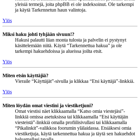
yleisiä termejä, joita phpBB ei ole indeksoinut. Ole tarkempi
ja käytä Tarkennetun haun valintoja.
Ylös
Miksi haku johti tyhjään sivuun!?
Hakusi palautti liian monta tulosta ja palvelin ei pystynyt
käsittelemään niitä. Käytä “Tarkennettua hakua” ja ole
tarkempi hakuehdoissa ja alueissa joilta etsit.
Ylös
Miten etsin käyttäjiä?
Vieraile “Käyttäjät”-sivulla ja klikkaa “Etsi käyttäjä”-linkkiä.
Ylös
Miten löydän omat viestini ja viestiketjuni?
Omat viestisi näet klikkaamalla “Katso omia viestejäsi”-
linkkiä omissa asetuksissa tai klikkaamalla “Etsi käyttäjän
viesteistä”-linkkiä omalla profiilisivullasi tai klikkaamalla
“Pikalinkit”-valikkoa foorumin ylälaidassa. Etsiäksesi omia
viestiketjuja, käytä tarkennettua hakua ja täytä sen hakuehdot
haluamallasi tavalla.