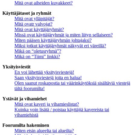
Mitä ovat aiheiden kuvakkeet?
Käyttäjätasot ja ryhmät
Mitä ovat ylläpitäjät?
Mitä ovatr valvojat?
Mitä ovat käyttäjäryhmät?
Missä ovat käyttäjäryhmät ja miten liityn sellaiseen?
Miten pääsen käyttäjäryhmän johtajaksi?
Miksi jotkut käyttäjäryhmät näkyvät eri väreillä?
Mikä on “oletusryhmä”?
Mikä on “Tiimi” linkki?
Yksityisviestit
En voi lähettää yksityisviestejä!
Saan yksityisviestejä joita en halua!
Olen saanut roskapostia tai väärinkäytöksiä sisältäviä viestejä
tältä foorumilta!
Ystävät ja vihamiehet
Mitä ovat kaveri ja vihamieslistat?
Kuinka voin lisätä / poistaa käyttäjiä kavereista tai
vihamiehistä
Foorumilta hakeminen
Miten etsin alueelta tai alueilta?