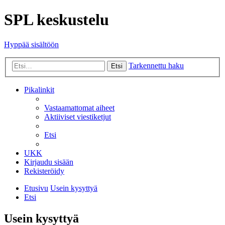
SPL keskustelu
Hyppää sisältöön
Tarkennettu haku
Etsi
Pikalinkit
Vastaamattomat aiheet
Aktiiviset viestiketjut
Etsi
UKK
Kirjaudu sisään
Rekisteröidy
Etusivu
Usein kysyttyä
Etsi
Usein kysyttyä