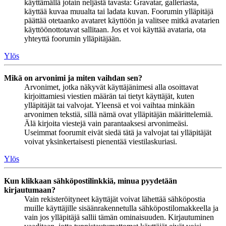
käyttämällä jotain neljästä tavasta: Gravatar, galleriasta,
käyttää kuvaa muualta tai ladata kuvan. Foorumin ylläpitäjä
päättää otetaanko avataret käyttöön ja valitsee mitkä avatarien
käyttöönottotavat sallitaan. Jos et voi käyttää avataria, ota
yhteyttä foorumin ylläpitäjään.
Ylös
Mikä on arvonimi ja miten vaihdan sen?
Arvonimet, jotka näkyvät käyttäjänimesi alla osoittavat
kirjoittamiesi viestien määrän tai tietyt käyttäjät, kuten
ylläpitäjät tai valvojat. Yleensä et voi vaihtaa minkään
arvonimen tekstiä, sillä nämä ovat ylläpitäjän määrittelemiä.
Älä kirjoita viestejä vain parantaaksesi arvonimeäsi.
Useimmat foorumit eivät siedä tätä ja valvojat tai ylläpitäjät
voivat yksinkertaisesti pienentää viestilaskuriasi.
Ylös
Kun klikkaan sähköpostilinkkiä, minua pyydetään
kirjautumaan?
Vain rekisteröityneet käyttäjät voivat lähettää sähköpostia
muille käyttäjille sisäänrakennetulla sähköpostilomakkeella ja
vain jos ylläpitäjä sallii tämän ominaisuuden. Kirjautuminen