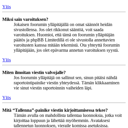
Ylös
Miksi sain varoituksen?
Jokaisen foorumin ylläpitäjällä on omat säännöt heidän
sivustollensa. Jos olet rikkonut sääntöä, voit saada
varoituksen. Huomioi, että tämä on foorumin ylläpitäjän
päätös ja phpBB Limitedillä ei ole sivustolla annettavien
varoitusten kanssa mitään tekemistä. Ota yhteyttä foorumin
ylläpitäjään, jos olet epävarma annetun varoituksen syystä.
Ylös
Miten ilmoitan viestin valvojalle?
Jos foorumin ylläpitäjä on sallinut sen, sinun pitäisi nähdä
raportointipainike viestin yhteydessä. Tämän klikkaaminen
vie sinut viestin raportoinnin vaiheiden läpi.
Ylös
Mitä “Tallenna”-painike viestin kirjoittamisessa tekee?
Tämän avulla on mahdollista tallentaa luonnoksia, jotka voit
kirjoittaa loppuun ja lähettää myöhemmin. Avataksesi
tallennetun luonnoksen, vieraile komissa asetuksissa.