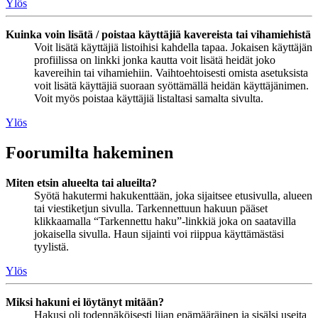
Ylös
Kuinka voin lisätä / poistaa käyttäjiä kavereista tai vihamiehistä
Voit lisätä käyttäjiä listoihisi kahdella tapaa. Jokaisen käyttäjän
profiilissa on linkki jonka kautta voit lisätä heidät joko
kavereihin tai vihamiehiin. Vaihtoehtoisesti omista asetuksista
voit lisätä käyttäjiä suoraan syöttämällä heidän käyttäjänimen.
Voit myös poistaa käyttäjiä listaltasi samalta sivulta.
Ylös
Foorumilta hakeminen
Miten etsin alueelta tai alueilta?
Syötä hakutermi hakukenttään, joka sijaitsee etusivulla, alueen
tai viestiketjun sivulla. Tarkennettuun hakuun pääset
klikkaamalla “Tarkennettu haku”-linkkiä joka on saatavilla
jokaisella sivulla. Haun sijainti voi riippua käyttämästäsi
tyylistä.
Ylös
Miksi hakuni ei löytänyt mitään?
Hakusi oli todennäköisesti liian epämääräinen ja sisälsi useita