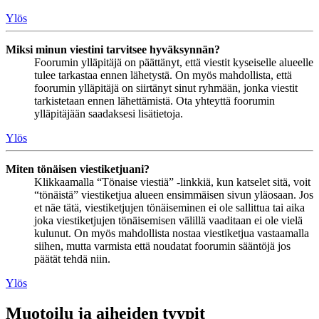
Ylös
Miksi minun viestini tarvitsee hyväksynnän?
Foorumin ylläpitäjä on päättänyt, että viestit kyseiselle alueelle
tulee tarkastaa ennen lähetystä. On myös mahdollista, että
foorumin ylläpitäjä on siirtänyt sinut ryhmään, jonka viestit
tarkistetaan ennen lähettämistä. Ota yhteyttä foorumin
ylläpitäjään saadaksesi lisätietoja.
Ylös
Miten tönäisen viestiketjuani?
Klikkaamalla “Tönaise viestiä” -linkkiä, kun katselet sitä, voit
“tönäistä” viestiketjua alueen ensimmäisen sivun yläosaan. Jos
et näe tätä, viestiketjujen tönäiseminen ei ole sallittua tai aika
joka viestiketjujen tönäisemisen välillä vaaditaan ei ole vielä
kulunut. On myös mahdollista nostaa viestiketjua vastaamalla
siihen, mutta varmista että noudatat foorumin sääntöjä jos
päätät tehdä niin.
Ylös
Muotoilu ja aiheiden tyypit