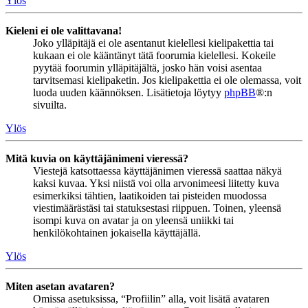
Ylös
Kieleni ei ole valittavana!
Joko ylläpitäjä ei ole asentanut kielellesi kielipakettia tai
kukaan ei ole kääntänyt tätä foorumia kielellesi. Kokeile
pyytää foorumin ylläpitäjältä, josko hän voisi asentaa
tarvitsemasi kielipaketin. Jos kielipakettia ei ole olemassa, voit
luoda uuden käännöksen. Lisätietoja löytyy
phpBB
®:n
sivuilta.
Ylös
Mitä kuvia on käyttäjänimeni vieressä?
Viestejä katsottaessa käyttäjänimen vieressä saattaa näkyä
kaksi kuvaa. Yksi niistä voi olla arvonimeesi liitetty kuva
esimerkiksi tähtien, laatikoiden tai pisteiden muodossa
viestimäärästäsi tai statuksestasi riippuen. Toinen, yleensä
isompi kuva on avatar ja on yleensä uniikki tai
henkilökohtainen jokaisella käyttäjällä.
Ylös
Miten asetan avataren?
Omissa asetuksissa, “Profiilin” alla, voit lisätä avataren