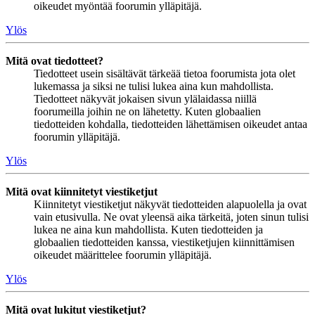
oikeudet myöntää foorumin ylläpitäjä.
Ylös
Mitä ovat tiedotteet?
Tiedotteet usein sisältävät tärkeää tietoa foorumista jota olet
lukemassa ja siksi ne tulisi lukea aina kun mahdollista.
Tiedotteet näkyvät jokaisen sivun ylälaidassa niillä
foorumeilla joihin ne on lähetetty. Kuten globaalien
tiedotteiden kohdalla, tiedotteiden lähettämisen oikeudet antaa
foorumin ylläpitäjä.
Ylös
Mitä ovat kiinnitetyt viestiketjut
Kiinnitetyt viestiketjut näkyvät tiedotteiden alapuolella ja ovat
vain etusivulla. Ne ovat yleensä aika tärkeitä, joten sinun tulisi
lukea ne aina kun mahdollista. Kuten tiedotteiden ja
globaalien tiedotteiden kanssa, viestiketjujen kiinnittämisen
oikeudet määrittelee foorumin ylläpitäjä.
Ylös
Mitä ovat lukitut viestiketjut?