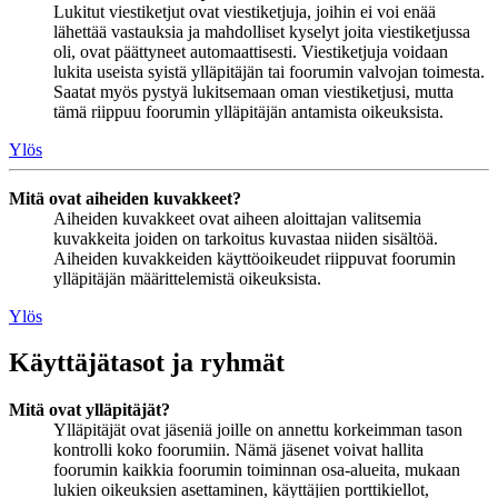
Lukitut viestiketjut ovat viestiketjuja, joihin ei voi enää
lähettää vastauksia ja mahdolliset kyselyt joita viestiketjussa
oli, ovat päättyneet automaattisesti. Viestiketjuja voidaan
lukita useista syistä ylläpitäjän tai foorumin valvojan toimesta.
Saatat myös pystyä lukitsemaan oman viestiketjusi, mutta
tämä riippuu foorumin ylläpitäjän antamista oikeuksista.
Ylös
Mitä ovat aiheiden kuvakkeet?
Aiheiden kuvakkeet ovat aiheen aloittajan valitsemia
kuvakkeita joiden on tarkoitus kuvastaa niiden sisältöä.
Aiheiden kuvakkeiden käyttöoikeudet riippuvat foorumin
ylläpitäjän määrittelemistä oikeuksista.
Ylös
Käyttäjätasot ja ryhmät
Mitä ovat ylläpitäjät?
Ylläpitäjät ovat jäseniä joille on annettu korkeimman tason
kontrolli koko foorumiin. Nämä jäsenet voivat hallita
foorumin kaikkia foorumin toiminnan osa-alueita, mukaan
lukien oikeuksien asettaminen, käyttäjien porttikiellot,