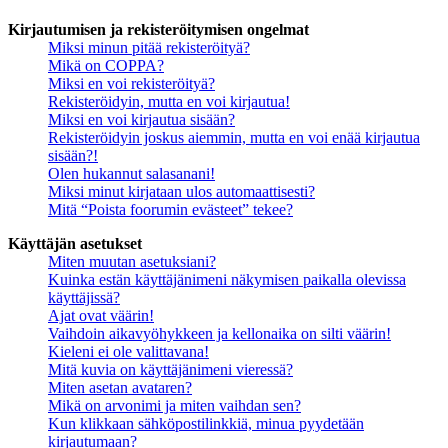
Kirjautumisen ja rekisteröitymisen ongelmat
Miksi minun pitää rekisteröityä?
Mikä on COPPA?
Miksi en voi rekisteröityä?
Rekisteröidyin, mutta en voi kirjautua!
Miksi en voi kirjautua sisään?
Rekisteröidyin joskus aiemmin, mutta en voi enää kirjautua
sisään?!
Olen hukannut salasanani!
Miksi minut kirjataan ulos automaattisesti?
Mitä “Poista foorumin evästeet” tekee?
Käyttäjän asetukset
Miten muutan asetuksiani?
Kuinka estän käyttäjänimeni näkymisen paikalla olevissa
käyttäjissä?
Ajat ovat väärin!
Vaihdoin aikavyöhykkeen ja kellonaika on silti väärin!
Kieleni ei ole valittavana!
Mitä kuvia on käyttäjänimeni vieressä?
Miten asetan avataren?
Mikä on arvonimi ja miten vaihdan sen?
Kun klikkaan sähköpostilinkkiä, minua pyydetään
kirjautumaan?