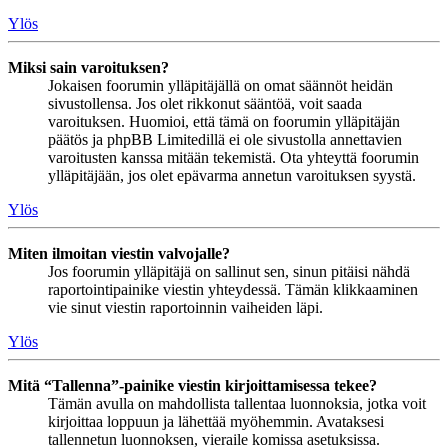
Ylös
Miksi sain varoituksen?
Jokaisen foorumin ylläpitäjällä on omat säännöt heidän
sivustollensa. Jos olet rikkonut sääntöä, voit saada
varoituksen. Huomioi, että tämä on foorumin ylläpitäjän
päätös ja phpBB Limitedillä ei ole sivustolla annettavien
varoitusten kanssa mitään tekemistä. Ota yhteyttä foorumin
ylläpitäjään, jos olet epävarma annetun varoituksen syystä.
Ylös
Miten ilmoitan viestin valvojalle?
Jos foorumin ylläpitäjä on sallinut sen, sinun pitäisi nähdä
raportointipainike viestin yhteydessä. Tämän klikkaaminen
vie sinut viestin raportoinnin vaiheiden läpi.
Ylös
Mitä “Tallenna”-painike viestin kirjoittamisessa tekee?
Tämän avulla on mahdollista tallentaa luonnoksia, jotka voit
kirjoittaa loppuun ja lähettää myöhemmin. Avataksesi
tallennetun luonnoksen, vieraile komissa asetuksissa.