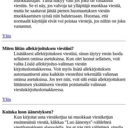
muokkausajan. Tämä näkyy vain jos joku on vastannut
viestiin. Se ei näy, jos valvoja tai ylläpitäjä muokkaa viestiä,
mutta he saattavat jättää pienen huomautuksen viestin
muokkaamisen syistä niin halutessaan. Huomaa, että
normaalit käyttäjät eivät voi poistaa viestejä, jos niihin on joku
vastannut.
Ylös
Miten liitän allekirjoituksen viestiini?
Lisätäksesi allekirjoituksen viestiisi, sinun täytyy ensin luoda
sellainen omissa asetuksissa. Kun olet luonut sellaisen, voit
valita
Lisää allekirjoitus
-valinnan viestin
kirjoituslomakkeessa. Voit myös lisätä allekirjoituksen
automaattisesti aina kaikkiin viesteihisi tekemällä valinnan
omissa asetuksissa. Jos teet niin, voit silti estää allekirjoituksen
liittämisen yksittäiseen viestiin poistamalla valinnan
viestinkirjoituslomakkeessa.
Ylös
Kuinka luon äänestyksen?
Kun kirjoitat uuta viestiketjua tai muokkaat viestiketjun
ensimmäistä viestiä, klikkaa "Luo äänestys"-välilehteä
viestilomakkeen alapuolella. Jos et näe tätä välilehteä, sinulla