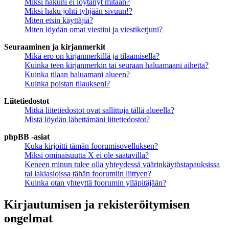
Miksi hakuni ei löytänyt mitään?
Miksi haku johti tyhjään sivuun!?
Miten etsin käyttäjiä?
Miten löydän omat viestini ja viestiketjuni?
Seuraaminen ja kirjanmerkit
Mikä ero on kirjanmerkillä ja tilaamisella?
Kuinka teen kirjanmerkin tai seuraan haluamaani aihetta?
Kuinka tilaan haluamani alueen?
Kuinka poistan tilaukseni?
Liitetiedostot
Mitkä liitetiedostot ovat sallittuja tällä alueella?
Mistä löydän lähettämäni liitetiedostot?
phpBB -asiat
Kuka kirjoitti tämän foorumisovelluksen?
Miksi ominaisuutta X ei ole saatavilla?
Keneen minun tulee olla yhteydessä väärinkäytöstapauksissa
tai lakiasioissa tähän foorumiin liittyen?
Kuinka otan yhteyttä foorumin ylläpitäjään?
Kirjautumisen ja rekisteröitymisen
ongelmat