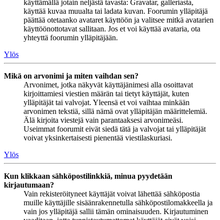
käyttämällä jotain neljästä tavasta: Gravatar, galleriasta,
käyttää kuvaa muualta tai ladata kuvan. Foorumin ylläpitäjä
päättää otetaanko avataret käyttöön ja valitsee mitkä avatarien
käyttöönottotavat sallitaan. Jos et voi käyttää avataria, ota
yhteyttä foorumin ylläpitäjään.
Ylös
Mikä on arvonimi ja miten vaihdan sen?
Arvonimet, jotka näkyvät käyttäjänimesi alla osoittavat
kirjoittamiesi viestien määrän tai tietyt käyttäjät, kuten
ylläpitäjät tai valvojat. Yleensä et voi vaihtaa minkään
arvonimen tekstiä, sillä nämä ovat ylläpitäjän määrittelemiä.
Älä kirjoita viestejä vain parantaaksesi arvonimeäsi.
Useimmat foorumit eivät siedä tätä ja valvojat tai ylläpitäjät
voivat yksinkertaisesti pienentää viestilaskuriasi.
Ylös
Kun klikkaan sähköpostilinkkiä, minua pyydetään
kirjautumaan?
Vain rekisteröityneet käyttäjät voivat lähettää sähköpostia
muille käyttäjille sisäänrakennetulla sähköpostilomakkeella ja
vain jos ylläpitäjä sallii tämän ominaisuuden. Kirjautuminen