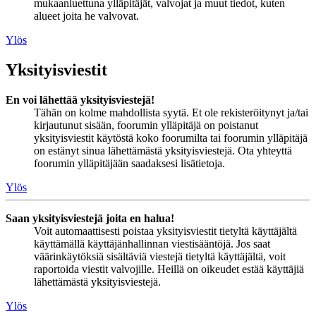
mukaanluettuna ylläpitäjät, valvojat ja muut tiedot, kuten
alueet joita he valvovat.
Ylös
Yksityisviestit
En voi lähettää yksityisviestejä!
Tähän on kolme mahdollista syytä. Et ole rekisteröitynyt ja/tai
kirjautunut sisään, foorumin ylläpitäjä on poistanut
yksityisviestit käytöstä koko foorumilta tai foorumin ylläpitäjä
on estänyt sinua lähettämästä yksityisviestejä. Ota yhteyttä
foorumin ylläpitäjään saadaksesi lisätietoja.
Ylös
Saan yksityisviestejä joita en halua!
Voit automaattisesti poistaa yksityisviestit tietyltä käyttäjältä
käyttämällä käyttäjänhallinnan viestisääntöjä. Jos saat
väärinkäytöksiä sisältäviä viestejä tietyltä käyttäjältä, voit
raportoida viestit valvojille. Heillä on oikeudet estää käyttäjiä
lähettämästä yksityisviestejä.
Ylös