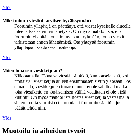
Ylös
Miksi minun viestini tarvitsee hyväksynnän?
Foorumin ylläpitäjä on päättänyt, että viestit kyseiselle alueelle
tulee tarkastaa ennen lähetystä. On myös mahdollista, että
foorumin ylläpitäjä on siirtänyt sinut ryhmään, jonka viestit
tarkistetaan ennen lähettämistä. Ota yhteyttä foorumin
ylläpitäjään saadaksesi lisätietoja.
Ylös
Miten tönäisen viestiketjuani?
Klikkaamalla “Tönaise viestiä” -linkkiä, kun katselet sitä, voit
“tönäistä” viestiketjua alueen ensimmäisen sivun yläosaan. Jos
et näe tätä, viestiketjujen tönäiseminen ei ole sallittua tai aika
joka viestiketjujen tönäisemisen välillä vaaditaan ei ole vielä
kulunut. On myös mahdollista nostaa viestiketjua vastaamalla
siihen, mutta varmista että noudatat foorumin sääntöjä jos
päätät tehdä niin.
Ylös
Muotoilu ja aiheiden tyypit