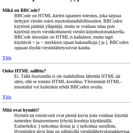
Mikä on BBCode?
BBCode on HTML-kielen tapainen toteutus, joka tarjoaa
tiettyjen viestin osien muotoilumahdollisuuden. BBCoden
käytöstä päättää ylläpitäjä, mutta se voidaan ottaa pois
käytöstä myös viestikohtaisesti viestin kirjoituslomakkeella.
BBCode itsessään on HTML:n kaltainen, mutta tagit
käyttävät < ja > merkkien sijaan hakasulkuja [ ja ]. BBCoden
oppaan löydät viestinlähetyssivun kautta.
Ylös
Onko HTML sallittu?
Ei. Tällä foorumilla ei ole mahdollista lähettää HTML:ää
siten, että se toimisi HTML-koodina. Yleisimmät HTML-
muotoilut voi kuitenkin tehdä BBCoden avulla.
Ylös
Mitä ovat hymiöt?
Hymiöt tai emoticonit ovat pieniä kuvia joita voidaan käyttää
tunteiden ilmaisemiseen lyhyitä koodeja käyttämällä.
Esimerkiksi :) tarkoittaa iloista ja :( tarkoittaa surullista.
Hymiöiden täysi lista on nähtävillä viestinlähetyslomakkeessa.