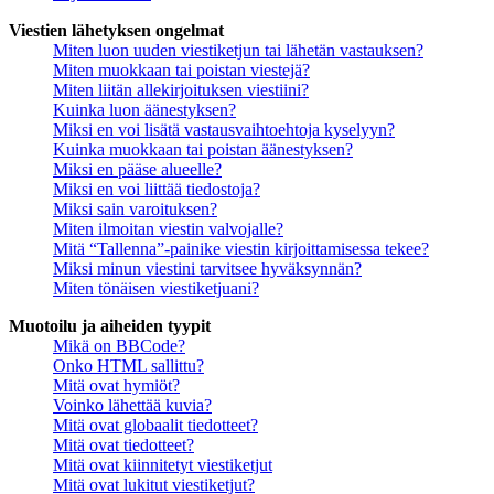
Viestien lähetyksen ongelmat
Miten luon uuden viestiketjun tai lähetän vastauksen?
Miten muokkaan tai poistan viestejä?
Miten liitän allekirjoituksen viestiini?
Kuinka luon äänestyksen?
Miksi en voi lisätä vastausvaihtoehtoja kyselyyn?
Kuinka muokkaan tai poistan äänestyksen?
Miksi en pääse alueelle?
Miksi en voi liittää tiedostoja?
Miksi sain varoituksen?
Miten ilmoitan viestin valvojalle?
Mitä “Tallenna”-painike viestin kirjoittamisessa tekee?
Miksi minun viestini tarvitsee hyväksynnän?
Miten tönäisen viestiketjuani?
Muotoilu ja aiheiden tyypit
Mikä on BBCode?
Onko HTML sallittu?
Mitä ovat hymiöt?
Voinko lähettää kuvia?
Mitä ovat globaalit tiedotteet?
Mitä ovat tiedotteet?
Mitä ovat kiinnitetyt viestiketjut
Mitä ovat lukitut viestiketjut?