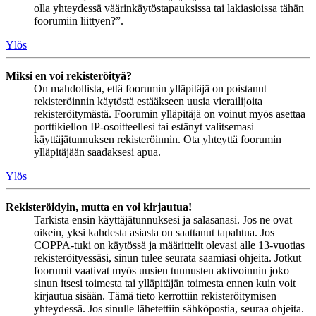
olla yhteydessä väärinkäytöstapauksissa tai lakiasioissa tähän
foorumiin liittyen?”.
Ylös
Miksi en voi rekisteröityä?
On mahdollista, että foorumin ylläpitäjä on poistanut
rekisteröinnin käytöstä estääkseen uusia vierailijoita
rekisteröitymästä. Foorumin ylläpitäjä on voinut myös asettaa
porttikiellon IP-osoitteellesi tai estänyt valitsemasi
käyttäjätunnuksen rekisteröinnin. Ota yhteyttä foorumin
ylläpitäjään saadaksesi apua.
Ylös
Rekisteröidyin, mutta en voi kirjautua!
Tarkista ensin käyttäjätunnuksesi ja salasanasi. Jos ne ovat
oikein, yksi kahdesta asiasta on saattanut tapahtua. Jos
COPPA-tuki on käytössä ja määrittelit olevasi alle 13-vuotias
rekisteröityessäsi, sinun tulee seurata saamiasi ohjeita. Jotkut
foorumit vaativat myös uusien tunnusten aktivoinnin joko
sinun itsesi toimesta tai ylläpitäjän toimesta ennen kuin voit
kirjautua sisään. Tämä tieto kerrottiin rekisteröitymisen
yhteydessä. Jos sinulle lähetettiin sähköpostia, seuraa ohjeita.