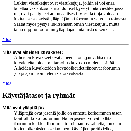
Lukitut viestiketjut ovat viestiketjuja, joihin ei voi enää
lähettää vastauksia ja mahdolliset kyselyt joita viestiketjussa
oli, ovat päättyneet automaattisesti. Viestiketjuja voidaan
lukita useista syistä ylläpitäjän tai foorumin valvojan toimesta.
Saatat myös pystyä lukitsemaan oman viestiketjusi, mutta
tämä riippuu foorumin ylläpitäjän antamista oikeuksista.
Ylös
Mitä ovat aiheiden kuvakkeet?
Aiheiden kuvakkeet ovat aiheen aloittajan valitsemia
kuvakkeita joiden on tarkoitus kuvastaa niiden sisältöä.
Aiheiden kuvakkeiden käyttöoikeudet riippuvat foorumin
ylläpitäjän määrittelemistä oikeuksista.
Ylös
Käyttäjätasot ja ryhmät
Mitä ovat ylläpitäjät?
Ylläpitäjät ovat jäseniä joille on annettu korkeimman tason
kontrolli koko foorumiin. Nämä jäsenet voivat hallita
foorumin kaikkia foorumin toiminnan osa-alueita, mukaan
lukien oikeuksien asettaminen, käyttäjien porttikiellot,