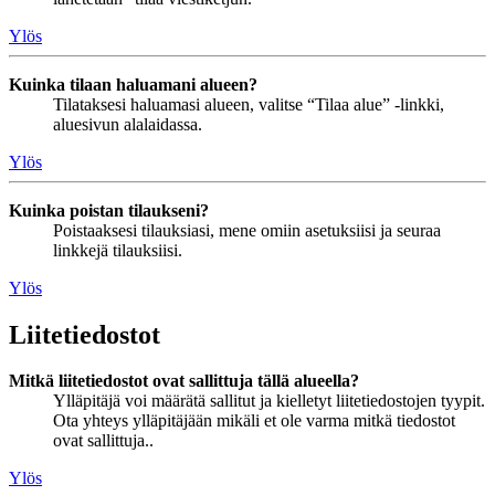
Ylös
Kuinka tilaan haluamani alueen?
Tilataksesi haluamasi alueen, valitse “Tilaa alue” -linkki,
aluesivun alalaidassa.
Ylös
Kuinka poistan tilaukseni?
Poistaaksesi tilauksiasi, mene omiin asetuksiisi ja seuraa
linkkejä tilauksiisi.
Ylös
Liitetiedostot
Mitkä liitetiedostot ovat sallittuja tällä alueella?
Ylläpitäjä voi määrätä sallitut ja kielletyt liitetiedostojen tyypit.
Ota yhteys ylläpitäjään mikäli et ole varma mitkä tiedostot
ovat sallittuja..
Ylös