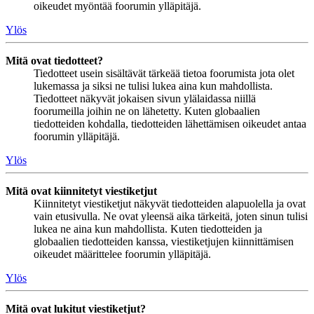
oikeudet myöntää foorumin ylläpitäjä.
Ylös
Mitä ovat tiedotteet?
Tiedotteet usein sisältävät tärkeää tietoa foorumista jota olet
lukemassa ja siksi ne tulisi lukea aina kun mahdollista.
Tiedotteet näkyvät jokaisen sivun ylälaidassa niillä
foorumeilla joihin ne on lähetetty. Kuten globaalien
tiedotteiden kohdalla, tiedotteiden lähettämisen oikeudet antaa
foorumin ylläpitäjä.
Ylös
Mitä ovat kiinnitetyt viestiketjut
Kiinnitetyt viestiketjut näkyvät tiedotteiden alapuolella ja ovat
vain etusivulla. Ne ovat yleensä aika tärkeitä, joten sinun tulisi
lukea ne aina kun mahdollista. Kuten tiedotteiden ja
globaalien tiedotteiden kanssa, viestiketjujen kiinnittämisen
oikeudet määrittelee foorumin ylläpitäjä.
Ylös
Mitä ovat lukitut viestiketjut?