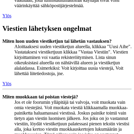
vaaditaan, jotta tunnistautumattomat käyttäjät eivät voisi
väärinkäyttää sähköpostijärjestelmää.
Ylös
Viestien lähetyksen ongelmat
Miten luon uuden viestiketjun tai lähetän vastauksen?
Aloittaaksesi uuden viestiketjun alueella, klikkaa "Uusi Aihe".
Vastataksesi viestiketjuun klikkaa "Vastaa Viestiin". Viestien
kirjoittaminen voi vaatia rekisteröitymisen. Lista sinun
oikeuksistasi alueella on nähtävillä alueen ja viestiketjun
alalaidassa. Esimerkiksi: Voit kirjoittaa uusia viestejä, Voit
lähettää liitetiedostoja, jne.
Ylös
Miten muokkaan tai poistan viestejä?
Jos et ole foorumin ylläpitäjä tai valvoja, voit muokata vain
omia viestejäsi. Voit muokata viestiä klikkaamalla muokkaa-
painiketta haluamassasi viestissä. Joskus painike toimii vain
tietyn ajan viestin luomisen jälkeen. Jos joku on jo vastannut
viestiin, löydät viestiketjuun palatessasi pienen tekstin viestisi
alla, joka kertoo viestin muokkauskertojen lukumäärän ja