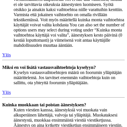
ei ole tarvittavia oikeuksia äänestysten luomiseen. Syötä
otsikko ja ainakin kaksi vaihtoehtoa niille varattuihin kenttiin.
Varmista että jokainen vaihtoehto on omalla rivillään
tekstikentässä. Voit myös määritellä kuinka monta vaihtoehtoa
käyttäjät voivat valita kohdasta You can also set the number of
options users may select during voting under “Kuinka monta
vaihtoehtoa käyttäjä voi valita”, äänestyksen kesto päivinä (0
kestää loputtomasti) ja viimeisenä voit antaa käyttäjille
mahdollisuuden muuttaa ääntään.
Ylös
Miksi en voi lisätä vastausvaihtoehtoja kyselyyn?
Kyselyn vastausvaihtoehtojen määrä on foorumin ylläpitäjän
määrittelemä. Jos tarvitset enemmän vaihtoehtoja kuin on
sallittu, ota yhteyttä foorumin ylläpitäjään.
Ylös
Kuinka muokkaan tai poistan äänestyksen?
Kuten viestien kanssa, äänestyksiä voi muokata vain
alkuperäinen lähettäjä, valvoja tai ylläpitäjä. Muokataksesi
äänestystä, muokkaa ensimmäistä viestiä viestiketjussa.
Äänestys on aina kytketty viestiketjun ensimmäiseen viestiin.