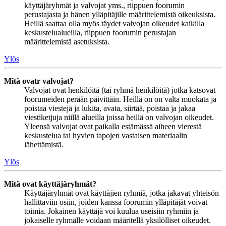
käyttäjäryhmät ja valvojat yms., riippuen foorumin
perustajasta ja hänen ylläpitäjille määrittelemistä oikeuksista.
Heillä saattaa olla myös täydet valvojan oikeudet kaikilla
keskustelualueilla, riippuen foorumin perustajan
määrittelemistä asetuksista.
Ylös
Mitä ovatr valvojat?
Valvojat ovat henkilöitä (tai ryhmä henkilöitä) jotka katsovat
foorumeiden perään päivittäin. Heillä on on valta muokata ja
poistaa viestejä ja lukita, avata, siirtää, poistaa ja jakaa
viestiketjuja niillä alueilla joissa heillä on valvojan oikeudet.
Yleensä valvojat ovat paikalla estämässä aiheen vierestä
keskustelua tai hyvien tapojen vastaisen materiaalin
lähettämistä.
Ylös
Mitä ovat käyttäjäryhmät?
Käyttäjäryhmät ovat käyttäjien ryhmiä, jotka jakavat yhteisön
hallittaviin osiin, joiden kanssa foorumin ylläpitäjät voivat
toimia. Jokainen käyttäjä voi kuulua useisiin ryhmiin ja
jokaiselle ryhmälle voidaan määritellä yksilölliset oikeudet.