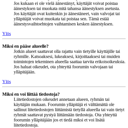
Jos kukaan ei ole vielä äänestänyt, käyttäjät voivat poistaa
äänestyksen tai muokata mitä tahansa äänestyksen asetusta.
Jos käyttäjät ovat kuitenkin jo äänestäneet, vain valvojat tai
ylläpitäjät voivat muokata tai poistaa sen. Tämä estää
äänestysvaihtoehtojen vaihtamisen kesken äänestyksen.
Ylös
Miksi en pääse alueelle?
Jotkin alueet saattavat olla rajattu vain tietyille käyttäjille tai
ryhmille. Katsoaksesi, lukeaksesi, kirjoittaaksesi tai muiden
toimintojen tekeminen alueella saattaa tarvita erikoisoikeuksia.
Jos haluat oikeudet, ota yhteyttä foorumin valvojaan tai
ylläpitäjään.
Ylös
Miksi en voi liittää tiedostoja?
Liitetiedostojen oikeudet annetaan alueen, ryhmän tai
käyttäjän mukaan. Foorumin ylläpitäjä ei välttämättä ole
sallinut liitetiedostojen liittämistä tietyllä alueella tai vain tietyt
ryhmät saattavat pystyä liittämään tiedostoja. Ota yhteyttä
foorumin ylläpitäjään jos et tiedä miksi et voi lisätä
liitetiedostoja.