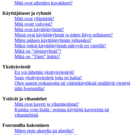
Mitä ovat aiheiden kuvakkeet?
Käyttäjätasot ja ryhmät
Mitä ovat ylläpitäjät?
Mitä ovatr valvojat?
Mitä ovat käyttäjäryhmät?
Missä ovat käyttäjäryhmät ja miten liityn sellaiseen?
Miten pääsen käyttäjäryhmän johtajaksi?
Miksi jotkut käyttäjäryhmät näkyvät eri väreillä?
Mikä on “oletusryhmä”?
Mikä on “Tiimi” linkki?
Yksityisviestit
En voi lähettää yksityisviestejä!
Saan yksityisviestejä joita en halua!
Olen saanut roskapostia tai väärinkäytöksiä sisältäviä viestejä
tältä foorumilta!
Ystävät ja vihamiehet
Mitä ovat kaveri ja vihamieslistat?
Kuinka voin lisätä / poistaa käyttäjiä kavereista tai
vihamiehistä
Foorumilta hakeminen
Miten etsin alueelta tai alueilta?