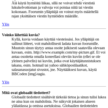
Älä käytä hymiöitä liikaa, sillä ne voivat tehdä viestistä
lukukelvottoman ja valvoja voi poistaa niitä tai viestin
kokonaan. Foorumin ylläpitäjä on voinut myös määritellä
rajan yksittäisen viestin hymiöiden määrälle.
Ylös
Voinko lähettää kuvia?
Kyllä, kuvia voidaan käyttää viesteissäsi. Jos ylläpitäjä on
sallinut liitteet, voit mahdollisesti ladata kuvan foorumille.
Muutoin sinun täytyy antaa osoite julkisesti saatavilla olevaan
kuvaan, esim. http://www.example.com/my-picture.gif. Et voi
antaa osoitetta omalla koneellasi oleviin kuviin (ellei se ole
yleinen palvelin) tai kuviin, jotka ovat käyttäjätunnistuksen
takana, esim. hotmail tai yahoo sähköpostilaatikot,
salasanasuojatut sivustot, jne. Näyttääksesi kuvan, käytä
BBCoden [img]-tagia.
Ylös
Mitä ovat globaalit tiedotteet?
Globaalit tiedotteet sisältävät tärkeää tietoa ja sinun tulisi lukea
ne aina kun on mahdolista. Ne näkyvät jokaisen alueen
ylälaidassa ja omissa asetuksissa. Globaalien tiedotteiden