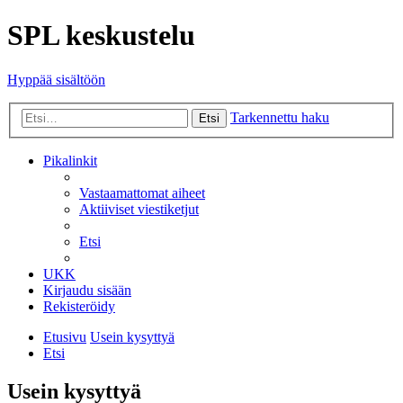
SPL keskustelu
Hyppää sisältöön
Tarkennettu haku
Etsi
Pikalinkit
Vastaamattomat aiheet
Aktiiviset viestiketjut
Etsi
UKK
Kirjaudu sisään
Rekisteröidy
Etusivu
Usein kysyttyä
Etsi
Usein kysyttyä