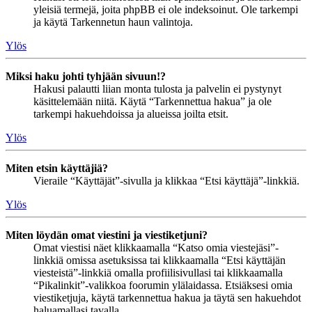
yleisiä termejä, joita phpBB ei ole indeksoinut. Ole tarkempi
ja käytä Tarkennetun haun valintoja.
Ylös
Miksi haku johti tyhjään sivuun!?
Hakusi palautti liian monta tulosta ja palvelin ei pystynyt
käsittelemään niitä. Käytä “Tarkennettua hakua” ja ole
tarkempi hakuehdoissa ja alueissa joilta etsit.
Ylös
Miten etsin käyttäjiä?
Vieraile “Käyttäjät”-sivulla ja klikkaa “Etsi käyttäjä”-linkkiä.
Ylös
Miten löydän omat viestini ja viestiketjuni?
Omat viestisi näet klikkaamalla “Katso omia viestejäsi”-
linkkiä omissa asetuksissa tai klikkaamalla “Etsi käyttäjän
viesteistä”-linkkiä omalla profiilisivullasi tai klikkaamalla
“Pikalinkit”-valikkoa foorumin ylälaidassa. Etsiäksesi omia
viestiketjuja, käytä tarkennettua hakua ja täytä sen hakuehdot
haluamallasi tavalla.