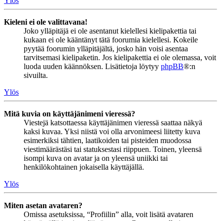
Ylös
Kieleni ei ole valittavana!
Joko ylläpitäjä ei ole asentanut kielellesi kielipakettia tai
kukaan ei ole kääntänyt tätä foorumia kielellesi. Kokeile
pyytää foorumin ylläpitäjältä, josko hän voisi asentaa
tarvitsemasi kielipaketin. Jos kielipakettia ei ole olemassa, voit
luoda uuden käännöksen. Lisätietoja löytyy
phpBB
®:n
sivuilta.
Ylös
Mitä kuvia on käyttäjänimeni vieressä?
Viestejä katsottaessa käyttäjänimen vieressä saattaa näkyä
kaksi kuvaa. Yksi niistä voi olla arvonimeesi liitetty kuva
esimerkiksi tähtien, laatikoiden tai pisteiden muodossa
viestimäärästäsi tai statuksestasi riippuen. Toinen, yleensä
isompi kuva on avatar ja on yleensä uniikki tai
henkilökohtainen jokaisella käyttäjällä.
Ylös
Miten asetan avataren?
Omissa asetuksissa, “Profiilin” alla, voit lisätä avataren