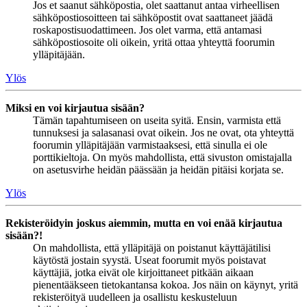
Jos et saanut sähköpostia, olet saattanut antaa virheellisen
sähköpostiosoitteen tai sähköpostit ovat saattaneet jäädä
roskapostisuodattimeen. Jos olet varma, että antamasi
sähköpostiosoite oli oikein, yritä ottaa yhteyttä foorumin
ylläpitäjään.
Ylös
Miksi en voi kirjautua sisään?
Tämän tapahtumiseen on useita syitä. Ensin, varmista että
tunnuksesi ja salasanasi ovat oikein. Jos ne ovat, ota yhteyttä
foorumin ylläpitäjään varmistaaksesi, että sinulla ei ole
porttikieltoja. On myös mahdollista, että sivuston omistajalla
on asetusvirhe heidän päässään ja heidän pitäisi korjata se.
Ylös
Rekisteröidyin joskus aiemmin, mutta en voi enää kirjautua
sisään?!
On mahdollista, että ylläpitäjä on poistanut käyttäjätilisi
käytöstä jostain syystä. Useat foorumit myös poistavat
käyttäjiä, jotka eivät ole kirjoittaneet pitkään aikaan
pienentääkseen tietokantansa kokoa. Jos näin on käynyt, yritä
rekisteröityä uudelleen ja osallistu keskusteluun