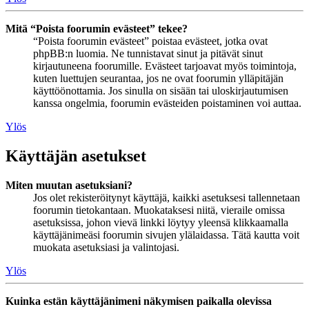
Mitä “Poista foorumin evästeet” tekee?
“Poista foorumin evästeet” poistaa evästeet, jotka ovat
phpBB:n luomia. Ne tunnistavat sinut ja pitävät sinut
kirjautuneena foorumille. Evästeet tarjoavat myös toimintoja,
kuten luettujen seurantaa, jos ne ovat foorumin ylläpitäjän
käyttöönottamia. Jos sinulla on sisään tai uloskirjautumisen
kanssa ongelmia, foorumin evästeiden poistaminen voi auttaa.
Ylös
Käyttäjän asetukset
Miten muutan asetuksiani?
Jos olet rekisteröitynyt käyttäjä, kaikki asetuksesi tallennetaan
foorumin tietokantaan. Muokataksesi niitä, vieraile omissa
asetuksissa, johon vievä linkki löytyy yleensä klikkaamalla
käyttäjänimeäsi foorumin sivujen ylälaidassa. Tätä kautta voit
muokata asetuksiasi ja valintojasi.
Ylös
Kuinka estän käyttäjänimeni näkymisen paikalla olevissa