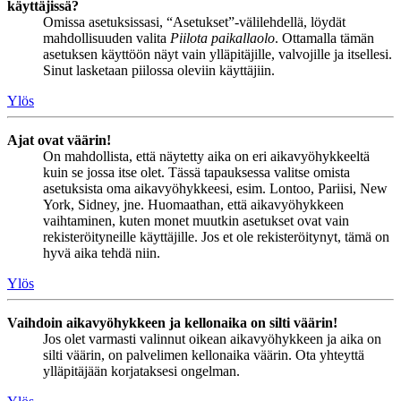
käyttäjissä?
Omissa asetuksissasi, “Asetukset”-välilehdellä, löydät
mahdollisuuden valita
Piilota paikallaolo
. Ottamalla tämän
asetuksen käyttöön näyt vain ylläpitäjille, valvojille ja itsellesi.
Sinut lasketaan piilossa oleviin käyttäjiin.
Ylös
Ajat ovat väärin!
On mahdollista, että näytetty aika on eri aikavyöhykkeeltä
kuin se jossa itse olet. Tässä tapauksessa valitse omista
asetuksista oma aikavyöhykkeesi, esim. Lontoo, Pariisi, New
York, Sidney, jne. Huomaathan, että aikavyöhykkeen
vaihtaminen, kuten monet muutkin asetukset ovat vain
rekisteröityneille käyttäjille. Jos et ole rekisteröitynyt, tämä on
hyvä aika tehdä niin.
Ylös
Vaihdoin aikavyöhykkeen ja kellonaika on silti väärin!
Jos olet varmasti valinnut oikean aikavyöhykkeen ja aika on
silti väärin, on palvelimen kellonaika väärin. Ota yhteyttä
ylläpitäjään korjataksesi ongelman.