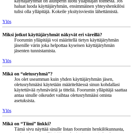
käyttäjäryhmät on alunperin luotu ylläpitäjän toimesta. Jos
haluat luoda käyttäjäryhmän, ensimmäinen yhteyshenkilösi
tulisi olla ylläpitäjä. Kokeile yksityisviestin lähettämistä.
Ylös
Miksi jotkut käyttäjäryhmät näkyvät eri väreillä?
Foorumin ylläpitäjä voi määritellä tietyn käyttäjäryhmän
jäsenille värin joka helpottaa kyseisen käyttäjäryhmän
jäsenten tunnistamista.
Ylös
Mikä on “oletusryhmä”?
Jos olet useamman kuin yhden käyttäjäryhmän jäsen,
oletusryhmääsi käytetään määriteltäessä sinun kohdallasi
käytettävää ryhmäväriä ja titteliä. Foorumin ylläpitäjä saattaa
antaa sinulle oikeudet vaihtaa oletusryhmääsi omista
asetuksista.
Ylös
Mikä on “Tiimi” linkki?
Tämä sivu näyttää sinulle listan foorumin henkilökunnasta,