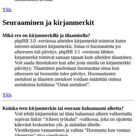
Ylös
Seuraaminen ja kirjanmerkit
Mikä ero on kirjanmerkillä ja tilaamisella?
phpBB 3.0 -versiossa aiheiden kirjanmerkit toimivat kuten
internet-selaimen kirjanmerkit. Sinua ei huomautettu jos
aiheeseen tuli päivitys. phpBB 3.1 -versiosta lähtien
kirjanmerkit toimivat samaan tapaan kuin aiheiden tilaaminen.
Voit saada ilmoituksen kun aihe josta sinulla on kirjanmerkki
päivittyy. Tilaaminen puolestaan huomauttaa sinua kun
aiheeseen tai foorumiin tulee päivitys. Huomautusten
asetukset ja tilausten asetukset voidaan määrittää omissa
asetuksissa kohdassa “Omat asetukset”.
Ylös
Kuinka teen kirjanmerkin tai seuraan haluamaani aihetta?
Voit tehdä kirjanmekin tai tilata haluamasi aiheen valitsemalla
sopivan linkin “Aiheen työkalut” -valikossa, joka on sijoitettu
kätevästi keskustelun ylä- ja alalaidan lähelle.
Viestiketjuun vastaaminen ja valinta “Huomauta kun vastaus
lähetetään” tilaa viestiketjun.