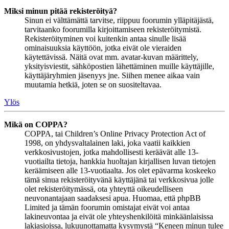
Miksi minun pitää rekisteröityä?
Sinun ei välttämättä tarvitse, riippuu foorumin ylläpitäjästä,
tarvitaanko foorumilla kirjoittamiseen rekisteröitymistä.
Rekisteröityminen voi kuitenkin antaa sinulle lisää
ominaisuuksia käyttöön, jotka eivät ole vieraiden
käytettävissä. Näitä ovat mm. avatar-kuvan määrittely,
yksityisviestit, sähköpostien lähettäminen muille käyttäjille,
käyttäjäryhmien jäsenyys jne. Siihen menee aikaa vain
muutamia hetkiä, joten se on suositeltavaa.
Ylös
Mikä on COPPA?
COPPA, tai Children’s Online Privacy Protection Act of
1998, on yhdysvaltalainen laki, joka vaatii kaikkien
verkkosivustojen, jotka mahdollisesti keräävät alle 13-
vuotiailta tietoja, hankkia huoltajan kirjallisen luvan tietojen
keräämiseen alle 13-vuotiaalta. Jos olet epävarma koskeeko
tämä sinua rekisteröityvänä käyttäjänä tai verkkosivua jolle
olet rekisteröitymässä, ota yhteyttä oikeudelliseen
neuvonantajaan saadaksesi apua. Huomaa, että phpBB
Limited ja tämän foorumin omistajat eivät voi antaa
lakineuvontaa ja eivät ole yhteyshenkilöitä minkäänlaisissa
lakiasioissa, lukuunottamatta kysymystä “Keneen minun tulee