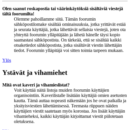
Olen saanut roskapostia tai väärinkäytöksiä sisältäviä viestejä
tältä foorumilta!
Olemme pahoillamme siitä. Tämän foorumin
sähköpostilomake sisältää ominaisuuksia, jotka yrittävät estää
ja seurata käyttäjiä, jotka lähettävät sellaisia viestejä, joten ota
yhteyttä foorumin ylläpitäjään ja lähetä hänelle täysi kopio
saamastasi sähköpostista. On tärkeää, että se sisältää kaikki
otsaketiedot sähköpostista, jotka sisältävät viestin lähettäjän
tiedot. Foorumin ylläpitäjä voi sitten toimia tarpeen mukaan.
Ylös
Ystävät ja vihamiehet
Mitä ovat kaveri ja vihamieslistat?
Voit käyttää näitä listoja muiden foorumin käyttäjien
organisointiin. Kaverilistalle lisätään käyttäjiä omien asetusten
kautta. Tämä auttaa nopeasti näkemään jos he ovat paikalla ja
yksityisviestien lähettämisessä. Teemasta riippuen näiden
käyttäjien viestit saatetaan myös korostaa. Jos lisäät käyttäjän
vihamieheksi, kaikki käyttäjän kirjoittamat viestit piilotetaan
oletuksena.