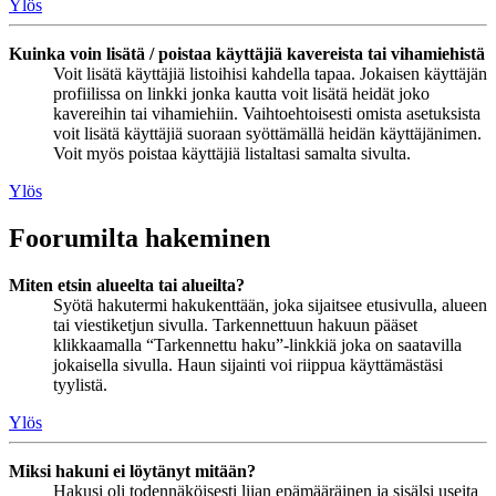
Ylös
Kuinka voin lisätä / poistaa käyttäjiä kavereista tai vihamiehistä
Voit lisätä käyttäjiä listoihisi kahdella tapaa. Jokaisen käyttäjän
profiilissa on linkki jonka kautta voit lisätä heidät joko
kavereihin tai vihamiehiin. Vaihtoehtoisesti omista asetuksista
voit lisätä käyttäjiä suoraan syöttämällä heidän käyttäjänimen.
Voit myös poistaa käyttäjiä listaltasi samalta sivulta.
Ylös
Foorumilta hakeminen
Miten etsin alueelta tai alueilta?
Syötä hakutermi hakukenttään, joka sijaitsee etusivulla, alueen
tai viestiketjun sivulla. Tarkennettuun hakuun pääset
klikkaamalla “Tarkennettu haku”-linkkiä joka on saatavilla
jokaisella sivulla. Haun sijainti voi riippua käyttämästäsi
tyylistä.
Ylös
Miksi hakuni ei löytänyt mitään?
Hakusi oli todennäköisesti liian epämääräinen ja sisälsi useita