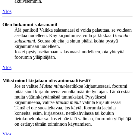
aktiivisemmin.
Ylös
Olen hukannut salasanani!
Älä panikoi! Vaikka salasanaasi ei voida palauttaa, se voidaan
asettaa uudelleen. Käy kirjautumissivulla ja klikkaa
Unohdin
salasanani
. Seuraa ohjeita ja sinun pitäisi kohta pystyä
kirjautumaan uudelleen.
Jos et pysty asettamaan salasanaasi uudelleen, ota yhteyttä
foorumin ylläpitäjään.
Ylös
Miksi minut kirjataan ulos automaattisesti?
Jos et valitse
Muista minut
-laatikkoa kirjautuessasi, foorumi
pitää sinut kirjautuneena ennalta määritellyn ajan. Tämä estää
muita väärinkäyttämästä tunnuksiasi. Pysyäksesi
kirjautuneena, valitse
Muista minut
-valinta kirjautuessasi.
Tämä ei ole suositeltavaa, jos käytät foorumia jaetulta
koneelta, esim. kirjastossa, nettikahvilassa tai koulun
tietokoneluokassa. Jos et näe tätä valintaa, foorumin ylläpitäjä
on estänyt tämän toiminnon käyttämisen.
Ylös