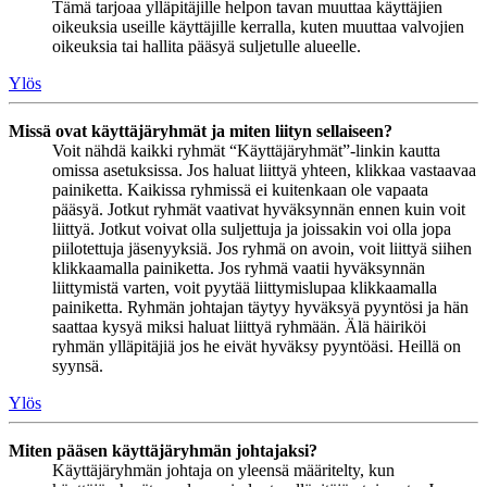
Tämä tarjoaa ylläpitäjille helpon tavan muuttaa käyttäjien
oikeuksia useille käyttäjille kerralla, kuten muuttaa valvojien
oikeuksia tai hallita pääsyä suljetulle alueelle.
Ylös
Missä ovat käyttäjäryhmät ja miten liityn sellaiseen?
Voit nähdä kaikki ryhmät “Käyttäjäryhmät”-linkin kautta
omissa asetuksissa. Jos haluat liittyä yhteen, klikkaa vastaavaa
painiketta. Kaikissa ryhmissä ei kuitenkaan ole vapaata
pääsyä. Jotkut ryhmät vaativat hyväksynnän ennen kuin voit
liittyä. Jotkut voivat olla suljettuja ja joissakin voi olla jopa
piilotettuja jäsenyyksiä. Jos ryhmä on avoin, voit liittyä siihen
klikkaamalla painiketta. Jos ryhmä vaatii hyväksynnän
liittymistä varten, voit pyytää liittymislupaa klikkaamalla
painiketta. Ryhmän johtajan täytyy hyväksyä pyyntösi ja hän
saattaa kysyä miksi haluat liittyä ryhmään. Älä häiriköi
ryhmän ylläpitäjiä jos he eivät hyväksy pyyntöäsi. Heillä on
syynsä.
Ylös
Miten pääsen käyttäjäryhmän johtajaksi?
Käyttäjäryhmän johtaja on yleensä määritelty, kun