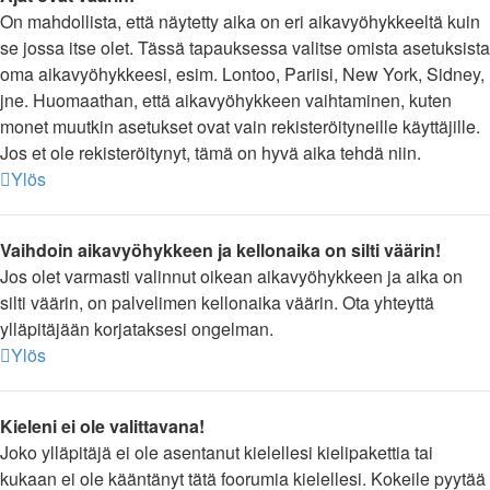
On mahdollista, että näytetty aika on eri aikavyöhykkeeltä kuin
se jossa itse olet. Tässä tapauksessa valitse omista asetuksista
oma aikavyöhykkeesi, esim. Lontoo, Pariisi, New York, Sidney,
jne. Huomaathan, että aikavyöhykkeen vaihtaminen, kuten
monet muutkin asetukset ovat vain rekisteröityneille käyttäjille.
Jos et ole rekisteröitynyt, tämä on hyvä aika tehdä niin.
Ylös
Vaihdoin aikavyöhykkeen ja kellonaika on silti väärin!
Jos olet varmasti valinnut oikean aikavyöhykkeen ja aika on
silti väärin, on palvelimen kellonaika väärin. Ota yhteyttä
ylläpitäjään korjataksesi ongelman.
Ylös
Kieleni ei ole valittavana!
Joko ylläpitäjä ei ole asentanut kielellesi kielipakettia tai
kukaan ei ole kääntänyt tätä foorumia kielellesi. Kokeile pyytää