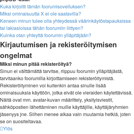
Kuka kirjoitti tämän foorumisovelluksen?
Miksi ominaisuutta X ei ole saatavilla?
Keneen minun tulee olla yhteydessä väärinkäytöstapauksissa
tai lakiasioissa tähän foorumiin liittyen?
Kuinka otan yhteyttä foorumin ylläpitäjään?
Kirjautumisen ja rekisteröitymisen
ongelmat
Miksi minun pitää rekisteröityä?
Sinun ei välttämättä tarvitse, riippuu foorumin ylläpitäjästä,
tarvitaanko foorumilla kirjoittamiseen rekisteröitymistä.
Rekisteröityminen voi kuitenkin antaa sinulle lisää
ominaisuuksia käyttöön, jotka eivät ole vieraiden käytettävissä.
Näitä ovat mm. avatar-kuvan määrittely, yksityisviestit,
sähköpostien lähettäminen muille käyttäjille, käyttäjäryhmien
jäsenyys jne. Siihen menee aikaa vain muutamia hetkiä, joten
se on suositeltavaa.
Ylös