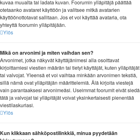
kuvaa muualta tai ladata kuvan. Foorumin ylläpitäjä päättää
otetaanko avataret käyttöön ja valitsee mitkä avatarien
käyttöönottotavat sallitaan. Jos et voi käyttää avataria, ota
yhteyttä foorumin ylläpitäjään.
Ylös
Mikä on arvonimi ja miten vaihdan sen?
Arvonimet, jotka näkyvät käyttäjänimesi alla osoittavat
kirjoittamiesi viestien määrän tai tietyt käyttäjät, kuten ylläpitäjät
tai valvojat. Yleensä et voi vaihtaa minkään arvonimen tekstiä,
sillä nämä ovat ylläpitäjän määrittelemiä. Älä kirjoita viestejä
vain parantaaksesi arvonimeäsi. Useimmat foorumit eivät siedä
tätä ja valvojat tai ylläpitäjät voivat yksinkertaisesti pienentää
viestilaskuriasi.
Ylös
Kun klikkaan sähköpostilinkkiä, minua pyydetään