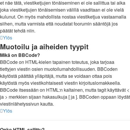
et näe tätä, viestiketjujen tönäiseminen ei ole sallittua tai aika
joka viestiketjujen tönäisemisen välillä vaaditaan ei ole vielä
kulunut. On myös mahdollista nostaa viestiketjua vastaamalla
siihen, mutta varmista että noudatat foorumin sääntöjä jos
päätät tehdä niin.
Ylös
Muotoilu ja aiheiden tyypit
Mikä on BBCode?
BBCode on HTML-kielen tapainen toteutus, joka tarjoaa
tiettyjen viestin osien muotoilumahdollisuuden. BBCoden
käytöstä päättää ylläpitäjä, mutta se voidaan ottaa pois
käytöstä myös viestikohtaisesti viestin kirjoituslomakkeella.
BBCode itsessään on HTML:n kaltainen, mutta tagit käyttävät <
ja > merkkien sijaan hakasulkuja [ ja ]. BBCoden oppaan löydät
viestinlähetyssivun kautta.
Ylös
Onko HTML sallittu?