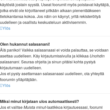
käytöstä jostain syystä. Useat foorumit myös poistavat käyttäjiä,
jotka eivät ole kirjoittaneet pitkään aikaan pienentääkseen
tietokantansa kokoa. Jos näin on käynyt, yritä rekisteröityä
uudelleen ja osallistu keskusteluun aktiivisemmin.
Ylös
Olen hukannut salasanani!
Älä panikoi! Vaikka salasanaasi ei voida palauttaa, se voidaan
asettaa uudelleen. Käy kirjautumissivulla ja klikkaa
Unohdin
salasanani
. Seuraa ohjeita ja sinun pitäisi kohta pystyä
kirjautumaan uudelleen.
Jos et pysty asettamaan salasanaasi uudelleen, ota yhteyttä
foorumin ylläpitäjään.
Ylös
Miksi minut kirjataan ulos automaattisesti?
Jos et valitse
Muista minut
-laatikkoa kirjautuessasi, foorumi