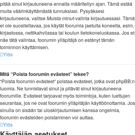
pitää sinut kirjautuneena ennalta määritellyn ajan. Tämä estää
muita väärinkäyttämästä tunnuksiasi. Pysyäksesi
kirjautuneena, valitse
Muista minut
-valinta kirjautuessasi. Tämä
ei ole suositeltavaa, jos käytät foorumia jaetulta koneelta, esim.
kirjastossa, nettikahvilassa tai koulun tietokoneluokassa. Jos et
näe tätä valintaa, foorumin ylläpitäjä on estänyt tämän
toiminnon käyttämisen.
Ylös
Mitä “Poista foorumin evästeet” tekee?
“Poista foorumin evästeet” poistaa evästeet, jotka ovat phpBB:n
luomia. Ne tunnistavat sinut ja pitävät sinut kirjautuneena
foorumille. Evästeet tarjoavat myös toimintoja, kuten luettujen
seurantaa, jos ne ovat foorumin ylläpitäjän käyttöönottamia. Jos
sinulla on sisään tai uloskirjautumisen kanssa ongelmia,
foorumin evästeiden poistaminen voi auttaa.
Ylös
Käyttäjän asetukset