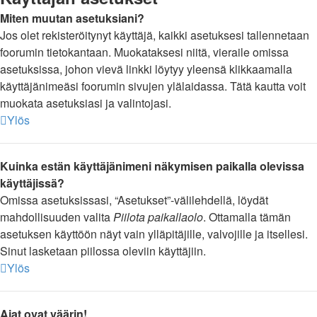
Miten muutan asetuksiani?
Jos olet rekisteröitynyt käyttäjä, kaikki asetuksesi tallennetaan
foorumin tietokantaan. Muokataksesi niitä, vieraile omissa
asetuksissa, johon vievä linkki löytyy yleensä klikkaamalla
käyttäjänimeäsi foorumin sivujen ylälaidassa. Tätä kautta voit
muokata asetuksiasi ja valintojasi.
Ylös
Kuinka estän käyttäjänimeni näkymisen paikalla olevissa
käyttäjissä?
Omissa asetuksissasi, “Asetukset”-välilehdellä, löydät
mahdollisuuden valita
Piilota paikallaolo
. Ottamalla tämän
asetuksen käyttöön näyt vain ylläpitäjille, valvojille ja itsellesi.
Sinut lasketaan piilossa oleviin käyttäjiin.
Ylös
Ajat ovat väärin!