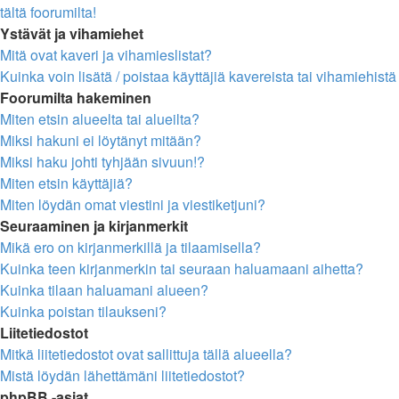
tältä foorumilta!
Ystävät ja vihamiehet
Mitä ovat kaveri ja vihamieslistat?
Kuinka voin lisätä / poistaa käyttäjiä kavereista tai vihamiehistä
Foorumilta hakeminen
Miten etsin alueelta tai alueilta?
Miksi hakuni ei löytänyt mitään?
Miksi haku johti tyhjään sivuun!?
Miten etsin käyttäjiä?
Miten löydän omat viestini ja viestiketjuni?
Seuraaminen ja kirjanmerkit
Mikä ero on kirjanmerkillä ja tilaamisella?
Kuinka teen kirjanmerkin tai seuraan haluamaani aihetta?
Kuinka tilaan haluamani alueen?
Kuinka poistan tilaukseni?
Liitetiedostot
Mitkä liitetiedostot ovat sallittuja tällä alueella?
Mistä löydän lähettämäni liitetiedostot?
phpBB -asiat