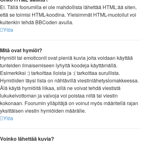
Ei. Tällä foorumilla ei ole mahdollista lähettää HTML:ää siten,
että se toimisi HTML-koodina. Yleisimmät HTML-muotoilut voi
kuitenkin tehdä BBCoden avulla.
Ylös
Mitä ovat hymiöt?
Hymiöt tai emoticonit ovat pieniä kuvia joita voidaan käyttää
tunteiden ilmaisemiseen lyhyitä koodeja käyttämällä.
Esimerkiksi :) tarkoittaa iloista ja :( tarkoittaa surullista.
Hymiöiden täysi lista on nähtävillä viestinlähetyslomakkeessa.
Älä käytä hymiöitä liikaa, sillä ne voivat tehdä viestistä
lukukelvottoman ja valvoja voi poistaa niitä tai viestin
kokonaan. Foorumin ylläpitäjä on voinut myös määritellä rajan
yksittäisen viestin hymiöiden määrälle.
Ylös
Voinko lähettää kuvia?