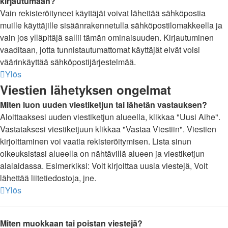
kirjautumaan?
Vain rekisteröityneet käyttäjät voivat lähettää sähköpostia
muille käyttäjille sisäänrakennetulla sähköpostilomakkeella ja
vain jos ylläpitäjä sallii tämän ominaisuuden. Kirjautuminen
vaaditaan, jotta tunnistautumattomat käyttäjät eivät voisi
väärinkäyttää sähköpostijärjestelmää.
Ylös
Viestien lähetyksen ongelmat
Miten luon uuden viestiketjun tai lähetän vastauksen?
Aloittaaksesi uuden viestiketjun alueella, klikkaa "Uusi Aihe".
Vastataksesi viestiketjuun klikkaa "Vastaa Viestiin". Viestien
kirjoittaminen voi vaatia rekisteröitymisen. Lista sinun
oikeuksistasi alueella on nähtävillä alueen ja viestiketjun
alalaidassa. Esimerkiksi: Voit kirjoittaa uusia viestejä, Voit
lähettää liitetiedostoja, jne.
Ylös
Miten muokkaan tai poistan viestejä?