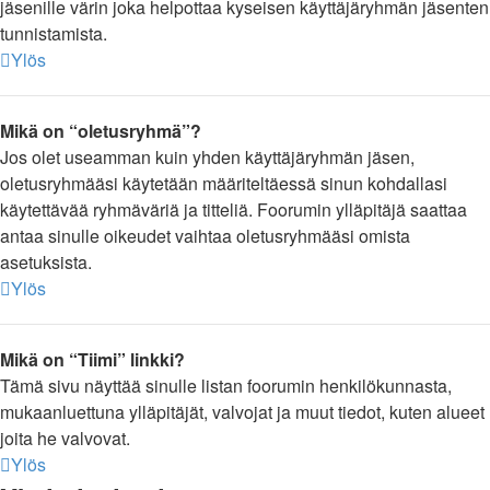
jäsenille värin joka helpottaa kyseisen käyttäjäryhmän jäsenten
tunnistamista.
Ylös
Mikä on “oletusryhmä”?
Jos olet useamman kuin yhden käyttäjäryhmän jäsen,
oletusryhmääsi käytetään määriteltäessä sinun kohdallasi
käytettävää ryhmäväriä ja titteliä. Foorumin ylläpitäjä saattaa
antaa sinulle oikeudet vaihtaa oletusryhmääsi omista
asetuksista.
Ylös
Mikä on “Tiimi” linkki?
Tämä sivu näyttää sinulle listan foorumin henkilökunnasta,
mukaanluettuna ylläpitäjät, valvojat ja muut tiedot, kuten alueet
joita he valvovat.
Ylös