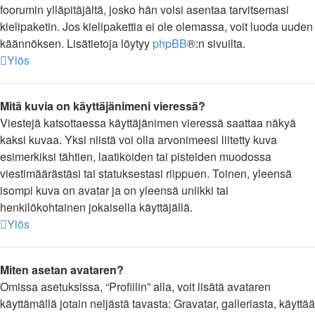
foorumin ylläpitäjältä, josko hän voisi asentaa tarvitsemasi
kielipaketin. Jos kielipakettia ei ole olemassa, voit luoda uuden
käännöksen. Lisätietoja löytyy
phpBB
®:n sivuilta.
Ylös
Mitä kuvia on käyttäjänimeni vieressä?
Viestejä katsottaessa käyttäjänimen vieressä saattaa näkyä
kaksi kuvaa. Yksi niistä voi olla arvonimeesi liitetty kuva
esimerkiksi tähtien, laatikoiden tai pisteiden muodossa
viestimäärästäsi tai statuksestasi riippuen. Toinen, yleensä
isompi kuva on avatar ja on yleensä uniikki tai
henkilökohtainen jokaisella käyttäjällä.
Ylös
Miten asetan avataren?
Omissa asetuksissa, “Profiilin” alla, voit lisätä avataren
käyttämällä jotain neljästä tavasta: Gravatar, galleriasta, käyttää