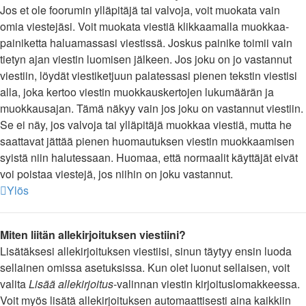
Jos et ole foorumin ylläpitäjä tai valvoja, voit muokata vain
omia viestejäsi. Voit muokata viestiä klikkaamalla muokkaa-
painiketta haluamassasi viestissä. Joskus painike toimii vain
tietyn ajan viestin luomisen jälkeen. Jos joku on jo vastannut
viestiin, löydät viestiketjuun palatessasi pienen tekstin viestisi
alla, joka kertoo viestin muokkauskertojen lukumäärän ja
muokkausajan. Tämä näkyy vain jos joku on vastannut viestiin.
Se ei näy, jos valvoja tai ylläpitäjä muokkaa viestiä, mutta he
saattavat jättää pienen huomautuksen viestin muokkaamisen
syistä niin halutessaan. Huomaa, että normaalit käyttäjät eivät
voi poistaa viestejä, jos niihin on joku vastannut.
Ylös
Miten liitän allekirjoituksen viestiini?
Lisätäksesi allekirjoituksen viestiisi, sinun täytyy ensin luoda
sellainen omissa asetuksissa. Kun olet luonut sellaisen, voit
valita
Lisää allekirjoitus
-valinnan viestin kirjoituslomakkeessa.
Voit myös lisätä allekirjoituksen automaattisesti aina kaikkiin