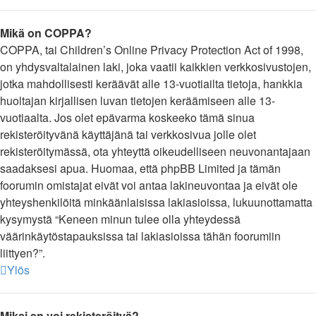
Mikä on COPPA?
COPPA, tai Children’s Online Privacy Protection Act of 1998,
on yhdysvaltalainen laki, joka vaatii kaikkien verkkosivustojen,
jotka mahdollisesti keräävät alle 13-vuotiailta tietoja, hankkia
huoltajan kirjallisen luvan tietojen keräämiseen alle 13-
vuotiaalta. Jos olet epävarma koskeeko tämä sinua
rekisteröityvänä käyttäjänä tai verkkosivua jolle olet
rekisteröitymässä, ota yhteyttä oikeudelliseen neuvonantajaan
saadaksesi apua. Huomaa, että phpBB Limited ja tämän
foorumin omistajat eivät voi antaa lakineuvontaa ja eivät ole
yhteyshenkilöitä minkäänlaisissa lakiasioissa, lukuunottamatta
kysymystä “Keneen minun tulee olla yhteydessä
väärinkäytöstapauksissa tai lakiasioissa tähän foorumiin
liittyen?”.
Ylös
Miksi en voi rekisteröityä?