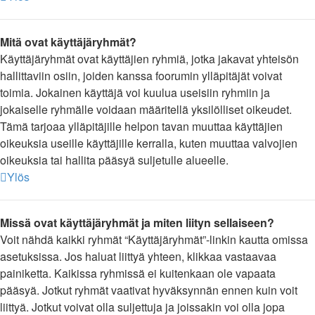
Mitä ovat käyttäjäryhmät?
Käyttäjäryhmät ovat käyttäjien ryhmiä, jotka jakavat yhteisön
hallittaviin osiin, joiden kanssa foorumin ylläpitäjät voivat
toimia. Jokainen käyttäjä voi kuulua useisiin ryhmiin ja
jokaiselle ryhmälle voidaan määritellä yksilölliset oikeudet.
Tämä tarjoaa ylläpitäjille helpon tavan muuttaa käyttäjien
oikeuksia useille käyttäjille kerralla, kuten muuttaa valvojien
oikeuksia tai hallita pääsyä suljetulle alueelle.
Ylös
Missä ovat käyttäjäryhmät ja miten liityn sellaiseen?
Voit nähdä kaikki ryhmät “Käyttäjäryhmät”-linkin kautta omissa
asetuksissa. Jos haluat liittyä yhteen, klikkaa vastaavaa
painiketta. Kaikissa ryhmissä ei kuitenkaan ole vapaata
pääsyä. Jotkut ryhmät vaativat hyväksynnän ennen kuin voit
liittyä. Jotkut voivat olla suljettuja ja joissakin voi olla jopa