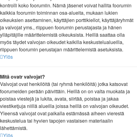
kontrolli koko foorumiin. Nämä jäsenet voivat hallita foorumin
kaikkia foorumin toiminnan osa-alueita, mukaan lukien
oikeuksien asettaminen, käyttäjien porttikiellot, käyttäjäryhmät
ja valvojat yms., riippuen foorumin perustajasta ja hänen
ylläpitäjille määrittelemistä oikeuksista. Heillä saattaa olla
myös täydet valvojan oikeudet kaikilla keskustelualueilla,
riippuen foorumin perustajan määrittelemistä asetuksista.
Ylös
Mitä ovatr valvojat?
Valvojat ovat henkilöitä (tai ryhmä henkilöitä) jotka katsovat
foorumeiden perään päivittäin. Heillä on on valta muokata ja
poistaa viestejä ja lukita, avata, siirtää, poistaa ja jakaa
viestiketjuja niillä alueilla joissa heillä on valvojan oikeudet.
Yleensä valvojat ovat paikalla estämässä aiheen vierestä
keskustelua tai hyvien tapojen vastaisen materiaalin
lähettämistä.
Ylös