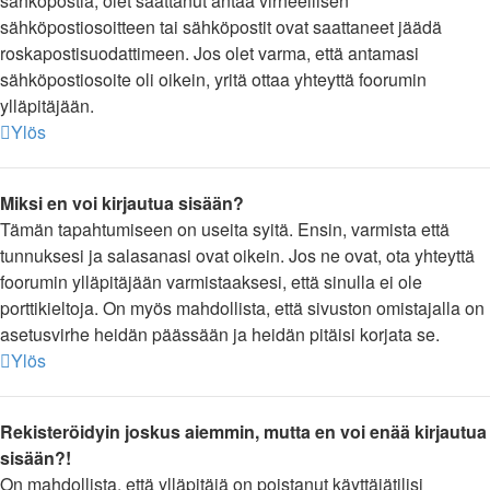
sähköpostia, olet saattanut antaa virheellisen
sähköpostiosoitteen tai sähköpostit ovat saattaneet jäädä
roskapostisuodattimeen. Jos olet varma, että antamasi
sähköpostiosoite oli oikein, yritä ottaa yhteyttä foorumin
ylläpitäjään.
Ylös
Miksi en voi kirjautua sisään?
Tämän tapahtumiseen on useita syitä. Ensin, varmista että
tunnuksesi ja salasanasi ovat oikein. Jos ne ovat, ota yhteyttä
foorumin ylläpitäjään varmistaaksesi, että sinulla ei ole
porttikieltoja. On myös mahdollista, että sivuston omistajalla on
asetusvirhe heidän päässään ja heidän pitäisi korjata se.
Ylös
Rekisteröidyin joskus aiemmin, mutta en voi enää kirjautua
sisään?!
On mahdollista, että ylläpitäjä on poistanut käyttäjätilisi