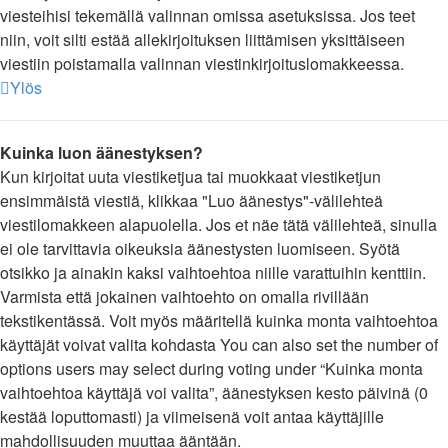
viesteihisi tekemällä valinnan omissa asetuksissa. Jos teet
niin, voit silti estää allekirjoituksen liittämisen yksittäiseen
viestiin poistamalla valinnan viestinkirjoituslomakkeessa.
Ylös
Kuinka luon äänestyksen?
Kun kirjoitat uuta viestiketjua tai muokkaat viestiketjun
ensimmäistä viestiä, klikkaa "Luo äänestys"-välilehteä
viestilomakkeen alapuolella. Jos et näe tätä välilehteä, sinulla
ei ole tarvittavia oikeuksia äänestysten luomiseen. Syötä
otsikko ja ainakin kaksi vaihtoehtoa niille varattuihin kenttiin.
Varmista että jokainen vaihtoehto on omalla rivillään
tekstikentässä. Voit myös määritellä kuinka monta vaihtoehtoa
käyttäjät voivat valita kohdasta You can also set the number of
options users may select during voting under “Kuinka monta
vaihtoehtoa käyttäjä voi valita”, äänestyksen kesto päivinä (0
kestää loputtomasti) ja viimeisenä voit antaa käyttäjille
mahdollisuuden muuttaa ääntään.