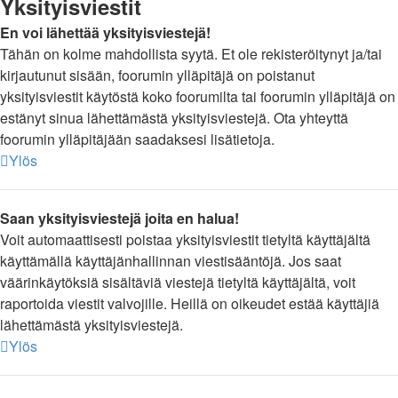
Yksityisviestit
En voi lähettää yksityisviestejä!
Tähän on kolme mahdollista syytä. Et ole rekisteröitynyt ja/tai
kirjautunut sisään, foorumin ylläpitäjä on poistanut
yksityisviestit käytöstä koko foorumilta tai foorumin ylläpitäjä on
estänyt sinua lähettämästä yksityisviestejä. Ota yhteyttä
foorumin ylläpitäjään saadaksesi lisätietoja.
Ylös
Saan yksityisviestejä joita en halua!
Voit automaattisesti poistaa yksityisviestit tietyltä käyttäjältä
käyttämällä käyttäjänhallinnan viestisääntöjä. Jos saat
väärinkäytöksiä sisältäviä viestejä tietyltä käyttäjältä, voit
raportoida viestit valvojille. Heillä on oikeudet estää käyttäjiä
lähettämästä yksityisviestejä.
Ylös