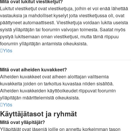
Mitä ovat lukitut viestiketjut?
Lukitut viestiketjut ovat viestiketjuja, joihin ei voi enää lähettää
vastauksia ja mahdolliset kyselyt joita viestiketjussa oli, ovat
päättyneet automaattisesti. Viestiketjuja voidaan lukita useista
syistä ylläpitäjän tai foorumin valvojan toimesta. Saatat myös
pystyä lukitsemaan oman viestiketjusi, mutta tämä riippuu
foorumin ylläpitäjän antamista oikeuksista.
Ylös
Mitä ovat aiheiden kuvakkeet?
Aiheiden kuvakkeet ovat aiheen aloittajan valitsemia
kuvakkeita joiden on tarkoitus kuvastaa niiden sisältöä.
Aiheiden kuvakkeiden käyttöoikeudet riippuvat foorumin
ylläpitäjän määrittelemistä oikeuksista.
Ylös
Käyttäjätasot ja ryhmät
Mitä ovat ylläpitäjät?
Ylläpitäjät ovat jäseniä joille on annettu korkeimman tason