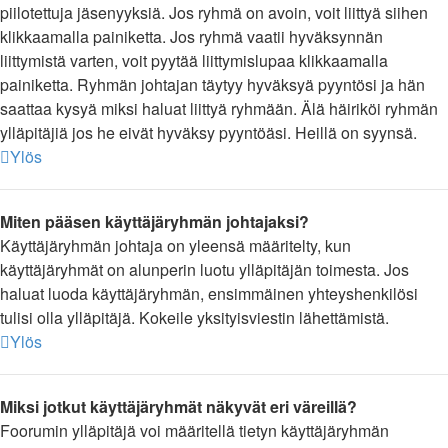
piilotettuja jäsenyyksiä. Jos ryhmä on avoin, voit liittyä siihen
klikkaamalla painiketta. Jos ryhmä vaatii hyväksynnän
liittymistä varten, voit pyytää liittymislupaa klikkaamalla
painiketta. Ryhmän johtajan täytyy hyväksyä pyyntösi ja hän
saattaa kysyä miksi haluat liittyä ryhmään. Älä häiriköi ryhmän
ylläpitäjiä jos he eivät hyväksy pyyntöäsi. Heillä on syynsä.
Ylös
Miten pääsen käyttäjäryhmän johtajaksi?
Käyttäjäryhmän johtaja on yleensä määritelty, kun
käyttäjäryhmät on alunperin luotu ylläpitäjän toimesta. Jos
haluat luoda käyttäjäryhmän, ensimmäinen yhteyshenkilösi
tulisi olla ylläpitäjä. Kokeile yksityisviestin lähettämistä.
Ylös
Miksi jotkut käyttäjäryhmät näkyvät eri väreillä?
Foorumin ylläpitäjä voi määritellä tietyn käyttäjäryhmän