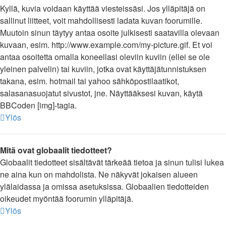
Kyllä, kuvia voidaan käyttää viesteissäsi. Jos ylläpitäjä on
sallinut liitteet, voit mahdollisesti ladata kuvan foorumille.
Muutoin sinun täytyy antaa osoite julkisesti saatavilla olevaan
kuvaan, esim. http://www.example.com/my-picture.gif. Et voi
antaa osoitetta omalla koneellasi oleviin kuviin (ellei se ole
yleinen palvelin) tai kuviin, jotka ovat käyttäjätunnistuksen
takana, esim. hotmail tai yahoo sähköpostilaatikot,
salasanasuojatut sivustot, jne. Näyttääksesi kuvan, käytä
BBCoden [img]-tagia.
Ylös
Mitä ovat globaalit tiedotteet?
Globaalit tiedotteet sisältävät tärkeää tietoa ja sinun tulisi lukea
ne aina kun on mahdolista. Ne näkyvät jokaisen alueen
ylälaidassa ja omissa asetuksissa. Globaalien tiedotteiden
oikeudet myöntää foorumin ylläpitäjä.
Ylös