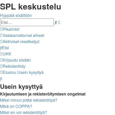
SPL keskustelu
Hyppää sisältöön
Tarkennettu
Etsi
haku
Pikalinkit
Vastaamattomat aiheet
Aktiiviset viestiketjut
Etsi
UKK
Kirjaudu sisään
Rekisteröidy
Etusivu
Usein kysyttyä
Etsi
Usein kysyttyä
Kirjautumisen ja rekisteröitymisen ongelmat
Miksi minun pitää rekisteröityä?
Mikä on COPPA?
Miksi en voi rekisteröityä?