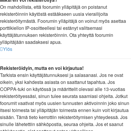
On mahdollista, että foorumin ylläpitäjä on poistanut
rekisteröinnin käytöstä estääkseen uusia vierailijoita
rekisteröitymästä. Foorumin ylläpitäjä on voinut myös asettaa
porttikiellon IP-osoitteellesi tai estänyt valitsemasi
käyttäjätunnuksen rekisteröinnin. Ota yhteyttä foorumin
ylläpitäjään saadaksesi apua.
Ylös
Rekisteröidyin, mutta en voi kirjautua!
Tarkista ensin käyttäjätunnuksesi ja salasanasi. Jos ne ovat
oikein, yksi kahdesta asiasta on saattanut tapahtua. Jos
COPPA-tuki on käytössä ja määrittelit olevasi alle 13-vuotias
rekisteröityessäsi, sinun tulee seurata saamiasi ohjeita. Jotkut
foorumit vaativat myös uusien tunnusten aktivoinnin joko sinun
itsesi toimesta tai ylläpitäjän toimesta ennen kuin voit kirjautua
sisään. Tämä tieto kerrottiin rekisteröitymisen yhteydessä. Jos
sinulle lähetettiin sähköpostia, seuraa ohjeita. Jos et saanut