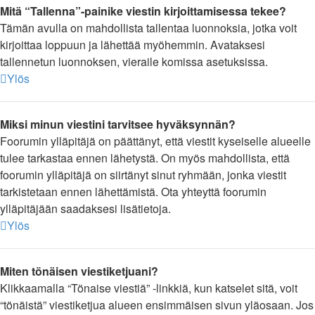
Mitä “Tallenna”-painike viestin kirjoittamisessa tekee?
Tämän avulla on mahdollista tallentaa luonnoksia, jotka voit
kirjoittaa loppuun ja lähettää myöhemmin. Avataksesi
tallennetun luonnoksen, vieraile komissa asetuksissa.
Ylös
Miksi minun viestini tarvitsee hyväksynnän?
Foorumin ylläpitäjä on päättänyt, että viestit kyseiselle alueelle
tulee tarkastaa ennen lähetystä. On myös mahdollista, että
foorumin ylläpitäjä on siirtänyt sinut ryhmään, jonka viestit
tarkistetaan ennen lähettämistä. Ota yhteyttä foorumin
ylläpitäjään saadaksesi lisätietoja.
Ylös
Miten tönäisen viestiketjuani?
Klikkaamalla “Tönaise viestiä” -linkkiä, kun katselet sitä, voit
“tönäistä” viestiketjua alueen ensimmäisen sivun yläosaan. Jos