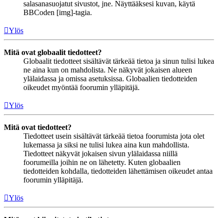
salasanasuojatut sivustot, jne. Näyttääksesi kuvan, käytä
BBCoden [img]-tagia.
Ylös
Mitä ovat globaalit tiedotteet?
Globaalit tiedotteet sisältävät tärkeää tietoa ja sinun tulisi lukea
ne aina kun on mahdolista. Ne näkyvät jokaisen alueen
ylälaidassa ja omissa asetuksissa. Globaalien tiedotteiden
oikeudet myöntää foorumin ylläpitäjä.
Ylös
Mitä ovat tiedotteet?
Tiedotteet usein sisältävät tärkeää tietoa foorumista jota olet
lukemassa ja siksi ne tulisi lukea aina kun mahdollista.
Tiedotteet näkyvät jokaisen sivun ylälaidassa niillä
foorumeilla joihin ne on lähetetty. Kuten globaalien
tiedotteiden kohdalla, tiedotteiden lähettämisen oikeudet antaa
foorumin ylläpitäjä.
Ylös