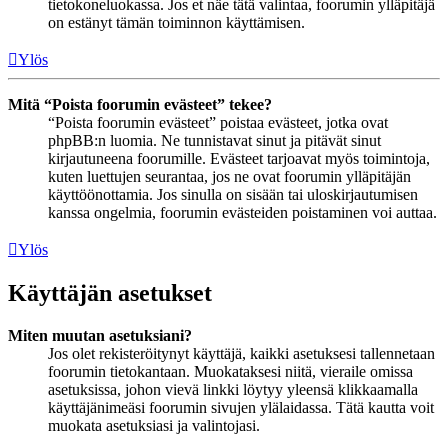
tietokoneluokassa. Jos et näe tätä valintaa, foorumin ylläpitäjä
on estänyt tämän toiminnon käyttämisen.
Ylös
Mitä “Poista foorumin evästeet” tekee?
“Poista foorumin evästeet” poistaa evästeet, jotka ovat
phpBB:n luomia. Ne tunnistavat sinut ja pitävät sinut
kirjautuneena foorumille. Evästeet tarjoavat myös toimintoja,
kuten luettujen seurantaa, jos ne ovat foorumin ylläpitäjän
käyttöönottamia. Jos sinulla on sisään tai uloskirjautumisen
kanssa ongelmia, foorumin evästeiden poistaminen voi auttaa.
Ylös
Käyttäjän asetukset
Miten muutan asetuksiani?
Jos olet rekisteröitynyt käyttäjä, kaikki asetuksesi tallennetaan
foorumin tietokantaan. Muokataksesi niitä, vieraile omissa
asetuksissa, johon vievä linkki löytyy yleensä klikkaamalla
käyttäjänimeäsi foorumin sivujen ylälaidassa. Tätä kautta voit
muokata asetuksiasi ja valintojasi.