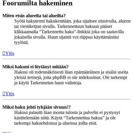
Foorumilta hakeminen
Miten etsin alueelta tai alueilta?
Syötä hakutermi hakukenttään, joka sijaitsee etusivulla, alueen
tai viestiketjun sivulla. Tarkennettuun hakuun pääset
klikkaamalla “Tarkennettu haku”-linkkiä joka on saatavilla
jokaisella sivulla. Haun sijainti voi riippua käyttämästäsi
tyylistä.
Ylös
Miksi hakuni ei löytänyt mitään?
Hakusi oli todennäköisesti liian epämääräinen ja sisälsi useita
yleisiä termejä, joita phpBB ei ole indeksoinut. Ole tarkempi
ja käytä Tarkennetun haun valintoja.
Ylös
Miksi haku johti tyhjään sivuun!?
Hakusi palautti liian monta tulosta ja palvelin ei pystynyt
käsittelemään niitä. Käytä “Tarkennettua hakua” ja ole
tarkempi hakuehdoissa ja alueissa joilta etsit.