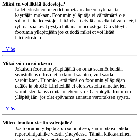
Miksi en voi liittää tiedostoja?
Liitetiedostojen oikeudet annetaan alueen, ryhmän tai
käyttäjän mukaan. Foorumin ylläpitäjä ei välttämättä ole
sallinut liitetiedostojen liittämistä tietyllä alueella tai vain tietyt
ryhmät saattavat pystyä liittämään tiedostoja. Ota yhteyttä
foorumin ylläpitäjään jos et tiedä miksi et voi lisätä
liitetiedostoja.
Ylös
Miksi sain varoituksen?
Jokaisen foorumin ylläpitäjällä on omat säännöt heidän
sivustollensa. Jos olet rikkonut sääntöä, voit saada
varoituksen. Huomioi, että tämä on foorumin ylläpitäjän
päätös ja phpBB Limitedillä ei ole sivustolla annettavien
varoitusten kanssa mitään tekemistä. Ota yhteyttä foorumin
ylläpitäjään, jos olet epävarma annetun varoituksen syystä.
Ylös
Miten ilmoitan viestin valvojalle?
Jos foorumin ylläpitäjä on sallinut sen, sinun pitäisi nähdä
raportointipainike viestin yhteydessä. Tämän klikkaaminen
vie sinut viestin raportoinnin vaiheiden läpi.