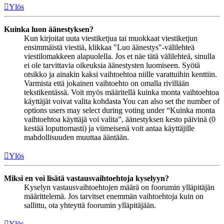
Ylös
Kuinka luon äänestyksen?
Kun kirjoitat uuta viestiketjua tai muokkaat viestiketjun
ensimmäistä viestiä, klikkaa "Luo äänestys"-välilehteä
viestilomakkeen alapuolella. Jos et näe tätä välilehteä, sinulla
ei ole tarvittavia oikeuksia äänestysten luomiseen. Syötä
otsikko ja ainakin kaksi vaihtoehtoa niille varattuihin kenttiin.
Varmista että jokainen vaihtoehto on omalla rivillään
tekstikentässä. Voit myös määritellä kuinka monta vaihtoehtoa
käyttäjät voivat valita kohdasta You can also set the number of
options users may select during voting under “Kuinka monta
vaihtoehtoa käyttäjä voi valita”, äänestyksen kesto päivinä (0
kestää loputtomasti) ja viimeisenä voit antaa käyttäjille
mahdollisuuden muuttaa ääntään.
Ylös
Miksi en voi lisätä vastausvaihtoehtoja kyselyyn?
Kyselyn vastausvaihtoehtojen määrä on foorumin ylläpitäjän
määrittelemä. Jos tarvitset enemmän vaihtoehtoja kuin on
sallittu, ota yhteyttä foorumin ylläpitäjään.
Ylös