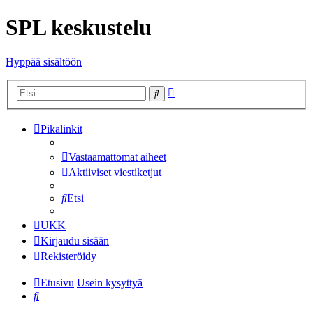
SPL keskustelu
Hyppää sisältöön
Tarkennettu
Etsi
haku
Pikalinkit
Vastaamattomat aiheet
Aktiiviset viestiketjut
Etsi
UKK
Kirjaudu sisään
Rekisteröidy
Etusivu
Usein kysyttyä
Etsi