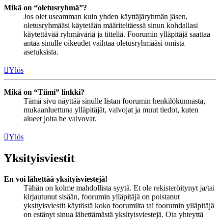
Mikä on “oletusryhmä”?
Jos olet useamman kuin yhden käyttäjäryhmän jäsen,
oletusryhmääsi käytetään määriteltäessä sinun kohdallasi
käytettävää ryhmäväriä ja titteliä. Foorumin ylläpitäjä saattaa
antaa sinulle oikeudet vaihtaa oletusryhmääsi omista
asetuksista.
Ylös
Mikä on “Tiimi” linkki?
Tämä sivu näyttää sinulle listan foorumin henkilökunnasta,
mukaanluettuna ylläpitäjät, valvojat ja muut tiedot, kuten
alueet joita he valvovat.
Ylös
Yksityisviestit
En voi lähettää yksityisviestejä!
Tähän on kolme mahdollista syytä. Et ole rekisteröitynyt ja/tai
kirjautunut sisään, foorumin ylläpitäjä on poistanut
yksityisviestit käytöstä koko foorumilta tai foorumin ylläpitäjä
on estänyt sinua lähettämästä yksityisviestejä. Ota yhteyttä