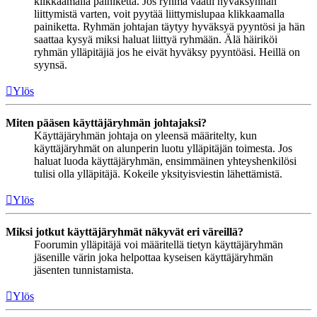
klikkaamalla painiketta. Jos ryhmä vaatii hyväksynnän
liittymistä varten, voit pyytää liittymislupaa klikkaamalla
painiketta. Ryhmän johtajan täytyy hyväksyä pyyntösi ja hän
saattaa kysyä miksi haluat liittyä ryhmään. Älä häiriköi
ryhmän ylläpitäjiä jos he eivät hyväksy pyyntöäsi. Heillä on
syynsä.
Ylös
Miten pääsen käyttäjäryhmän johtajaksi?
Käyttäjäryhmän johtaja on yleensä määritelty, kun
käyttäjäryhmät on alunperin luotu ylläpitäjän toimesta. Jos
haluat luoda käyttäjäryhmän, ensimmäinen yhteyshenkilösi
tulisi olla ylläpitäjä. Kokeile yksityisviestin lähettämistä.
Ylös
Miksi jotkut käyttäjäryhmät näkyvät eri väreillä?
Foorumin ylläpitäjä voi määritellä tietyn käyttäjäryhmän
jäsenille värin joka helpottaa kyseisen käyttäjäryhmän
jäsenten tunnistamista.
Ylös