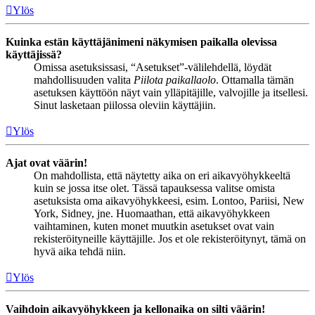
Ylös
Kuinka estän käyttäjänimeni näkymisen paikalla olevissa
käyttäjissä?
Omissa asetuksissasi, “Asetukset”-välilehdellä, löydät
mahdollisuuden valita
Piilota paikallaolo
. Ottamalla tämän
asetuksen käyttöön näyt vain ylläpitäjille, valvojille ja itsellesi.
Sinut lasketaan piilossa oleviin käyttäjiin.
Ylös
Ajat ovat väärin!
On mahdollista, että näytetty aika on eri aikavyöhykkeeltä
kuin se jossa itse olet. Tässä tapauksessa valitse omista
asetuksista oma aikavyöhykkeesi, esim. Lontoo, Pariisi, New
York, Sidney, jne. Huomaathan, että aikavyöhykkeen
vaihtaminen, kuten monet muutkin asetukset ovat vain
rekisteröityneille käyttäjille. Jos et ole rekisteröitynyt, tämä on
hyvä aika tehdä niin.
Ylös
Vaihdoin aikavyöhykkeen ja kellonaika on silti väärin!