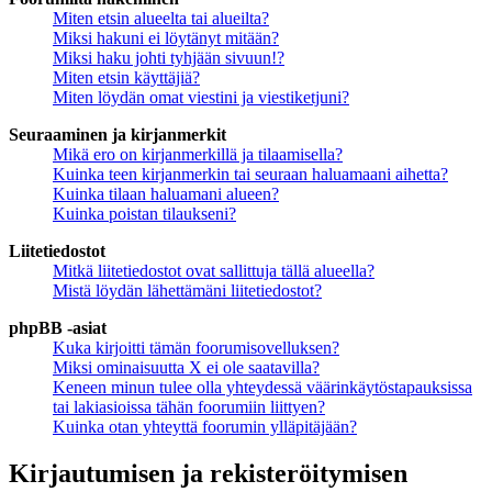
Miten etsin alueelta tai alueilta?
Miksi hakuni ei löytänyt mitään?
Miksi haku johti tyhjään sivuun!?
Miten etsin käyttäjiä?
Miten löydän omat viestini ja viestiketjuni?
Seuraaminen ja kirjanmerkit
Mikä ero on kirjanmerkillä ja tilaamisella?
Kuinka teen kirjanmerkin tai seuraan haluamaani aihetta?
Kuinka tilaan haluamani alueen?
Kuinka poistan tilaukseni?
Liitetiedostot
Mitkä liitetiedostot ovat sallittuja tällä alueella?
Mistä löydän lähettämäni liitetiedostot?
phpBB -asiat
Kuka kirjoitti tämän foorumisovelluksen?
Miksi ominaisuutta X ei ole saatavilla?
Keneen minun tulee olla yhteydessä väärinkäytöstapauksissa
tai lakiasioissa tähän foorumiin liittyen?
Kuinka otan yhteyttä foorumin ylläpitäjään?
Kirjautumisen ja rekisteröitymisen