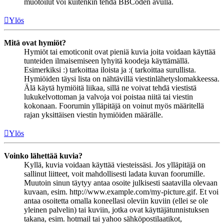
muotoilut voi kuitenkin tehdä BBCoden avulla.
Ylös
Mitä ovat hymiöt?
Hymiöt tai emoticonit ovat pieniä kuvia joita voidaan käyttää
tunteiden ilmaisemiseen lyhyitä koodeja käyttämällä.
Esimerkiksi :) tarkoittaa iloista ja :( tarkoittaa surullista.
Hymiöiden täysi lista on nähtävillä viestinlähetyslomakkeessa.
Älä käytä hymiöitä liikaa, sillä ne voivat tehdä viestistä
lukukelvottoman ja valvoja voi poistaa niitä tai viestin
kokonaan. Foorumin ylläpitäjä on voinut myös määritellä
rajan yksittäisen viestin hymiöiden määrälle.
Ylös
Voinko lähettää kuvia?
Kyllä, kuvia voidaan käyttää viesteissäsi. Jos ylläpitäjä on
sallinut liitteet, voit mahdollisesti ladata kuvan foorumille.
Muutoin sinun täytyy antaa osoite julkisesti saatavilla olevaan
kuvaan, esim. http://www.example.com/my-picture.gif. Et voi
antaa osoitetta omalla koneellasi oleviin kuviin (ellei se ole
yleinen palvelin) tai kuviin, jotka ovat käyttäjätunnistuksen
takana, esim. hotmail tai yahoo sähköpostilaatikot,