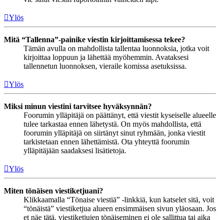
Ylös
Mitä “Tallenna”-painike viestin kirjoittamisessa tekee?
Tämän avulla on mahdollista tallentaa luonnoksia, jotka voit
kirjoittaa loppuun ja lähettää myöhemmin. Avataksesi
tallennetun luonnoksen, vieraile komissa asetuksissa.
Ylös
Miksi minun viestini tarvitsee hyväksynnän?
Foorumin ylläpitäjä on päättänyt, että viestit kyseiselle alueelle
tulee tarkastaa ennen lähetystä. On myös mahdollista, että
foorumin ylläpitäjä on siirtänyt sinut ryhmään, jonka viestit
tarkistetaan ennen lähettämistä. Ota yhteyttä foorumin
ylläpitäjään saadaksesi lisätietoja.
Ylös
Miten tönäisen viestiketjuani?
Klikkaamalla “Tönaise viestiä” -linkkiä, kun katselet sitä, voit
“tönäistä” viestiketjua alueen ensimmäisen sivun yläosaan. Jos
et näe tätä, viestiketjujen tönäiseminen ei ole sallittua tai aika