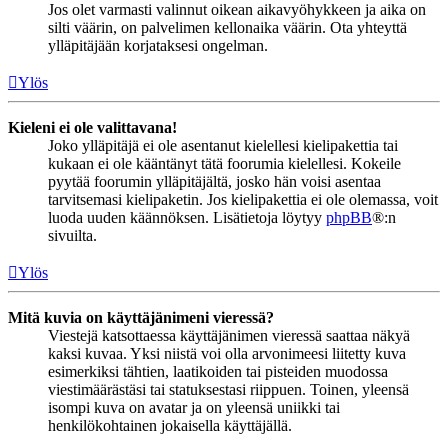
Jos olet varmasti valinnut oikean aikavyöhykkeen ja aika on
silti väärin, on palvelimen kellonaika väärin. Ota yhteyttä
ylläpitäjään korjataksesi ongelman.
Ylös
Kieleni ei ole valittavana!
Joko ylläpitäjä ei ole asentanut kielellesi kielipakettia tai
kukaan ei ole kääntänyt tätä foorumia kielellesi. Kokeile
pyytää foorumin ylläpitäjältä, josko hän voisi asentaa
tarvitsemasi kielipaketin. Jos kielipakettia ei ole olemassa, voit
luoda uuden käännöksen. Lisätietoja löytyy
phpBB
®:n
sivuilta.
Ylös
Mitä kuvia on käyttäjänimeni vieressä?
Viestejä katsottaessa käyttäjänimen vieressä saattaa näkyä
kaksi kuvaa. Yksi niistä voi olla arvonimeesi liitetty kuva
esimerkiksi tähtien, laatikoiden tai pisteiden muodossa
viestimäärästäsi tai statuksestasi riippuen. Toinen, yleensä
isompi kuva on avatar ja on yleensä uniikki tai
henkilökohtainen jokaisella käyttäjällä.