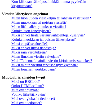
Kun klikkaan sähköpostilinkkiä, minua pyydetään
kirjautumaan?
Viestien lähetyksen ongelmat
Miten luon uuden viestiketjun tai lähetän vastauksen?
Miten muokkaan tai poistan viestejä?
Miten liitän allekirjoituksen viestiini?
Kuinka luon äänestyksen?
Miksi en voi lisätä vastausvaihtoehtoja kyselyyn?
Kuinka muokkaan tai poistan äänestyksen?
Miksi en pääse alueelle?
Miksi en voi liittää tiedostoja?
Miksi sain varoituksen?
Miten ilmoitan viestin valvojalle?
Mitä “Tallenna”-painike viestin kirjoittamisessa tekee?
Miksi minun viestini tarvitsee hyväksynnän?
Miten tönäisen viestiketjuani?
Muotoilu ja aiheiden tyypit
Mikä on BBCode?
Onko HTML sallittu?
Mitä ovat hymiöt?
Voinko lähettää kuvia?
Mitä ovat globaalit tiedotteet?
Mitä ovat tiedotteet?