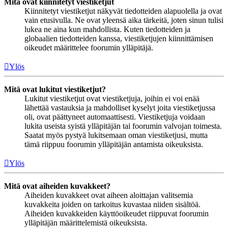
Mitä ovat kiinnitetyt viestiketjut
Kiinnitetyt viestiketjut näkyvät tiedotteiden alapuolella ja ovat
vain etusivulla. Ne ovat yleensä aika tärkeitä, joten sinun tulisi
lukea ne aina kun mahdollista. Kuten tiedotteiden ja
globaalien tiedotteiden kanssa, viestiketjujen kiinnittämisen
oikeudet määrittelee foorumin ylläpitäjä.
Ylös
Mitä ovat lukitut viestiketjut?
Lukitut viestiketjut ovat viestiketjuja, joihin ei voi enää
lähettää vastauksia ja mahdolliset kyselyt joita viestiketjussa
oli, ovat päättyneet automaattisesti. Viestiketjuja voidaan
lukita useista syistä ylläpitäjän tai foorumin valvojan toimesta.
Saatat myös pystyä lukitsemaan oman viestiketjusi, mutta
tämä riippuu foorumin ylläpitäjän antamista oikeuksista.
Ylös
Mitä ovat aiheiden kuvakkeet?
Aiheiden kuvakkeet ovat aiheen aloittajan valitsemia
kuvakkeita joiden on tarkoitus kuvastaa niiden sisältöä.
Aiheiden kuvakkeiden käyttöoikeudet riippuvat foorumin
ylläpitäjän määrittelemistä oikeuksista.