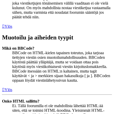
joka viestiketjujen tönäisemisen välillä vaaditaan ei ole vielä
kulunut. On myös mahdollista nostaa viestiketjua vastaamalla
siihen, mutta varmista että noudatat foorumin sääntöjä jos
päätät tehdä niin.
Ylös
Muotoilu ja aiheiden tyypit
Mikä on BBCode?
BBCode on HTML-kielen tapainen toteutus, joka tarjoaa
tiettyjen viestin osien muotoilumahdollisuuden. BBCoden
käytöstä päättää ylläpitäjä, mutta se voidaan ottaa pois
käytöstä myös viestikohtaisesti viestin kirjoituslomakkeella.
BBCode itsessään on HTML:n kaltainen, mutta tagit
käyttävät < ja > merkkien sijaan hakasulkuja [ ja ]. BBCoden
oppaan löydät viestinlähetyssivun kautta.
Ylös
Onko HTML sallittu?
Ei. Tällä foorumilla ei ole mahdollista lähettää HTML:ää
siten, että se toimisi HTML-koodina. Yleisimmät HTML-