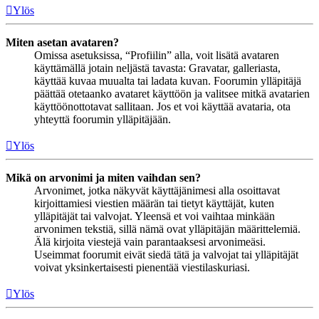
Ylös
Miten asetan avataren?
Omissa asetuksissa, “Profiilin” alla, voit lisätä avataren
käyttämällä jotain neljästä tavasta: Gravatar, galleriasta,
käyttää kuvaa muualta tai ladata kuvan. Foorumin ylläpitäjä
päättää otetaanko avataret käyttöön ja valitsee mitkä avatarien
käyttöönottotavat sallitaan. Jos et voi käyttää avataria, ota
yhteyttä foorumin ylläpitäjään.
Ylös
Mikä on arvonimi ja miten vaihdan sen?
Arvonimet, jotka näkyvät käyttäjänimesi alla osoittavat
kirjoittamiesi viestien määrän tai tietyt käyttäjät, kuten
ylläpitäjät tai valvojat. Yleensä et voi vaihtaa minkään
arvonimen tekstiä, sillä nämä ovat ylläpitäjän määrittelemiä.
Älä kirjoita viestejä vain parantaaksesi arvonimeäsi.
Useimmat foorumit eivät siedä tätä ja valvojat tai ylläpitäjät
voivat yksinkertaisesti pienentää viestilaskuriasi.
Ylös