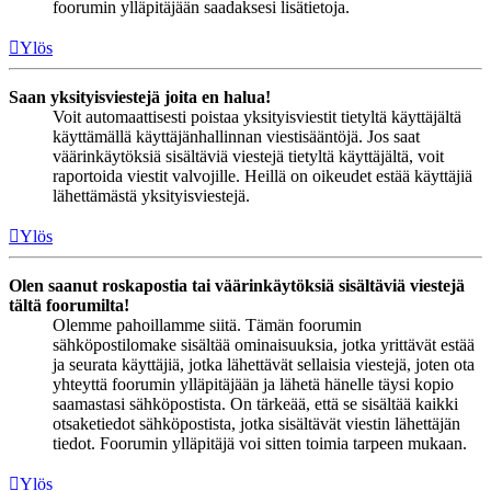
foorumin ylläpitäjään saadaksesi lisätietoja.
Ylös
Saan yksityisviestejä joita en halua!
Voit automaattisesti poistaa yksityisviestit tietyltä käyttäjältä
käyttämällä käyttäjänhallinnan viestisääntöjä. Jos saat
väärinkäytöksiä sisältäviä viestejä tietyltä käyttäjältä, voit
raportoida viestit valvojille. Heillä on oikeudet estää käyttäjiä
lähettämästä yksityisviestejä.
Ylös
Olen saanut roskapostia tai väärinkäytöksiä sisältäviä viestejä
tältä foorumilta!
Olemme pahoillamme siitä. Tämän foorumin
sähköpostilomake sisältää ominaisuuksia, jotka yrittävät estää
ja seurata käyttäjiä, jotka lähettävät sellaisia viestejä, joten ota
yhteyttä foorumin ylläpitäjään ja lähetä hänelle täysi kopio
saamastasi sähköpostista. On tärkeää, että se sisältää kaikki
otsaketiedot sähköpostista, jotka sisältävät viestin lähettäjän
tiedot. Foorumin ylläpitäjä voi sitten toimia tarpeen mukaan.
Ylös