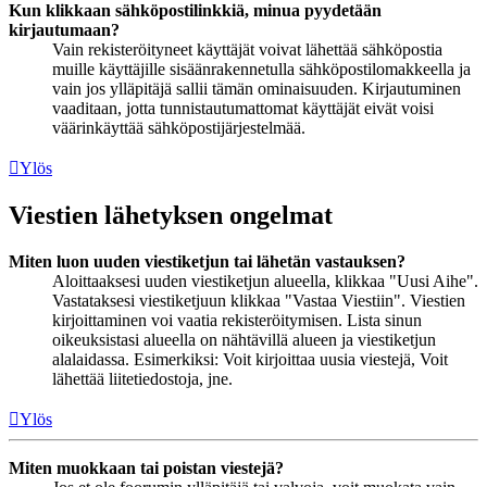
Kun klikkaan sähköpostilinkkiä, minua pyydetään
kirjautumaan?
Vain rekisteröityneet käyttäjät voivat lähettää sähköpostia
muille käyttäjille sisäänrakennetulla sähköpostilomakkeella ja
vain jos ylläpitäjä sallii tämän ominaisuuden. Kirjautuminen
vaaditaan, jotta tunnistautumattomat käyttäjät eivät voisi
väärinkäyttää sähköpostijärjestelmää.
Ylös
Viestien lähetyksen ongelmat
Miten luon uuden viestiketjun tai lähetän vastauksen?
Aloittaaksesi uuden viestiketjun alueella, klikkaa "Uusi Aihe".
Vastataksesi viestiketjuun klikkaa "Vastaa Viestiin". Viestien
kirjoittaminen voi vaatia rekisteröitymisen. Lista sinun
oikeuksistasi alueella on nähtävillä alueen ja viestiketjun
alalaidassa. Esimerkiksi: Voit kirjoittaa uusia viestejä, Voit
lähettää liitetiedostoja, jne.
Ylös
Miten muokkaan tai poistan viestejä?