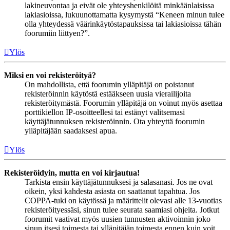
lakineuvontaa ja eivät ole yhteyshenkilöitä minkäänlaisissa
lakiasioissa, lukuunottamatta kysymystä “Keneen minun tulee
olla yhteydessä väärinkäytöstapauksissa tai lakiasioissa tähän
foorumiin liittyen?”.
Ylös
Miksi en voi rekisteröityä?
On mahdollista, että foorumin ylläpitäjä on poistanut
rekisteröinnin käytöstä estääkseen uusia vierailijoita
rekisteröitymästä. Foorumin ylläpitäjä on voinut myös asettaa
porttikiellon IP-osoitteellesi tai estänyt valitsemasi
käyttäjätunnuksen rekisteröinnin. Ota yhteyttä foorumin
ylläpitäjään saadaksesi apua.
Ylös
Rekisteröidyin, mutta en voi kirjautua!
Tarkista ensin käyttäjätunnuksesi ja salasanasi. Jos ne ovat
oikein, yksi kahdesta asiasta on saattanut tapahtua. Jos
COPPA-tuki on käytössä ja määrittelit olevasi alle 13-vuotias
rekisteröityessäsi, sinun tulee seurata saamiasi ohjeita. Jotkut
foorumit vaativat myös uusien tunnusten aktivoinnin joko
sinun itsesi toimesta tai ylläpitäjän toimesta ennen kuin voit