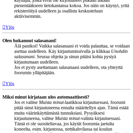
käyttäjiä, jotka eivät ole kirjoittaneet pitkään aikaan
pienentääkseen tietokantansa kokoa. Jos näin on käynyt, yritä
rekisteröityä uudelleen ja osallistu keskusteluun
aktiivisemmin.
Ylös
Olen hukannut salasanani!
Älä panikoi! Vaikka salasanaasi ei voida palauttaa, se voidaan
asettaa uudelleen. Käy kirjautumissivulla ja klikkaa
Unohdin
salasanani
. Seuraa ohjeita ja sinun pitäisi kohta pystyä
kirjautumaan uudelleen.
Jos et pysty asettamaan salasanaasi uudelleen, ota yhteyttä
foorumin ylläpitäjään.
Ylös
Miksi minut kirjataan ulos automaattisesti?
Jos et valitse
Muista minut
-laatikkoa kirjautuessasi, foorumi
pitää sinut kirjautuneena ennalta määritellyn ajan. Tämä estää
muita väärinkäyttämästä tunnuksiasi. Pysyäksesi
kirjautuneena, valitse
Muista minut
-valinta kirjautuessasi.
Tämä ei ole suositeltavaa, jos käytät foorumia jaetulta
koneelta, esim. kirjastossa, nettikahvilassa tai koulun