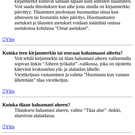
kirjanmerkit toimivat samaan tapaan kuin aiheiden tilaaminen.
Voit saada ilmoituksen kun aihe josta sinulla on kirjanmerkki
päivittyy. Tilaaminen puolestaan huomauttaa sinua kun
aiheeseen tai foorumiin tulee päivitys. Huomautusten
asetukset ja tilausten asetukset voidaan määrittää omissa
asetuksissa kohdassa “Omat asetukset”.
Ylös
Kuinka teen kirjanmerkin tai seuraan haluamaani aihetta?
Voit tehdä kirjanmekin tai tilata haluamasi aiheen valitsemalla
sopivan linkin “Aiheen työkalut” -valikossa, joka on sijoitettu
kätevästi keskustelun ylä- ja alalaidan lähelle.
Viestiketjuun vastaaminen ja valinta “Huomauta kun vastaus
lähetetään” tilaa viestiketjun.
Ylös
Kuinka tilaan haluamani alueen?
Tilataksesi haluamasi alueen, valitse “Tilaa alue” -linkki,
aluesivun alalaidassa.
Ylös