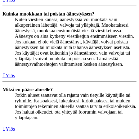
Kuinka muokkaan tai poistan äänestyksen?
Kuten viestien kanssa, äänestyksiä voi muokata vain
alkuperäinen lähettäjä, valvoja tai ylläpitäjä. Muokataksesi
äänestystä, muokkaa ensimmäistä viestiä viestiketjussa.
Äänestys on aina kytketty viestiketjun ensimmäiseen viestiin.
Jos kukaan ei ole vielä äänestänyt, käyttäjät voivat poistaa
äänestyksen tai muokata mitä tahansa äänestyksen asetusta.
Jos käyttäjät ovat kuitenkin jo äänestäneet, vain valvojat tai
ylläpitäjät voivat muokata tai poistaa sen. Tämä estää
äänestysvaihtoehtojen vaihtamisen kesken äänestyksen.
Ylös
Miksi en pääse alueelle?
Jotkin alueet saattavat olla rajattu vain tietyille käyttäjille tai
ryhmille. Katsoaksesi, lukeaksesi, kirjoittaaksesi tai muiden
toimintojen tekeminen alueella saattaa tarvita erikoisoikeuksia.
Jos haluat oikeudet, ota yhteyttä foorumin valvojaan tai
ylläpitäjään.
Ylös