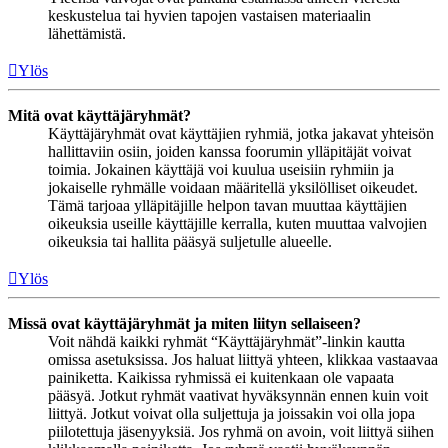
keskustelua tai hyvien tapojen vastaisen materiaalin
lähettämistä.
Ylös
Mitä ovat käyttäjäryhmät?
Käyttäjäryhmät ovat käyttäjien ryhmiä, jotka jakavat yhteisön
hallittaviin osiin, joiden kanssa foorumin ylläpitäjät voivat
toimia. Jokainen käyttäjä voi kuulua useisiin ryhmiin ja
jokaiselle ryhmälle voidaan määritellä yksilölliset oikeudet.
Tämä tarjoaa ylläpitäjille helpon tavan muuttaa käyttäjien
oikeuksia useille käyttäjille kerralla, kuten muuttaa valvojien
oikeuksia tai hallita pääsyä suljetulle alueelle.
Ylös
Missä ovat käyttäjäryhmät ja miten liityn sellaiseen?
Voit nähdä kaikki ryhmät “Käyttäjäryhmät”-linkin kautta
omissa asetuksissa. Jos haluat liittyä yhteen, klikkaa vastaavaa
painiketta. Kaikissa ryhmissä ei kuitenkaan ole vapaata
pääsyä. Jotkut ryhmät vaativat hyväksynnän ennen kuin voit
liittyä. Jotkut voivat olla suljettuja ja joissakin voi olla jopa
piilotettuja jäsenyyksiä. Jos ryhmä on avoin, voit liittyä siihen