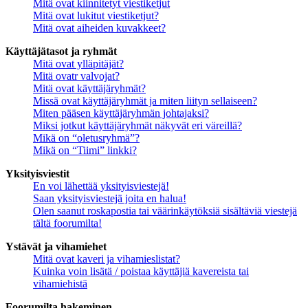
Mitä ovat kiinnitetyt viestiketjut
Mitä ovat lukitut viestiketjut?
Mitä ovat aiheiden kuvakkeet?
Käyttäjätasot ja ryhmät
Mitä ovat ylläpitäjät?
Mitä ovatr valvojat?
Mitä ovat käyttäjäryhmät?
Missä ovat käyttäjäryhmät ja miten liityn sellaiseen?
Miten pääsen käyttäjäryhmän johtajaksi?
Miksi jotkut käyttäjäryhmät näkyvät eri väreillä?
Mikä on “oletusryhmä”?
Mikä on “Tiimi” linkki?
Yksityisviestit
En voi lähettää yksityisviestejä!
Saan yksityisviestejä joita en halua!
Olen saanut roskapostia tai väärinkäytöksiä sisältäviä viestejä
tältä foorumilta!
Ystävät ja vihamiehet
Mitä ovat kaveri ja vihamieslistat?
Kuinka voin lisätä / poistaa käyttäjiä kavereista tai
vihamiehistä
Foorumilta hakeminen