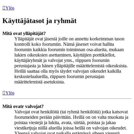
Ylös
Käyttäjätasot ja ryhmät
Mitä ovat ylläpitäjät?
Ylläpitäjät ovat jäseniä joille on annettu korkeimman tason
kontrolli koko foorumiin. Nämä jäsenet voivat hallita
foorumin kaikkia foorumin toiminnan osa-alueita, mukaan
lukien oikeuksien asettaminen, käyttäjien porttikiellot,
käyttäjäryhmät ja valvojat yms., riippuen foorumin
perustajasta ja hänen ylläpitäjille määrittelemistä oikeuksista.
Heillä saattaa olla myös täydet valvojan oikeudet kaikilla
keskustelualueilla, riippuen foorumin perustajan
määrittelemistä asetuksista.
Ylös
Mitä ovatr valvojat?
Valvojat ovat henkilöitä (tai ryhmä henkilöitä) jotka katsovat
foorumeiden perään päivittäin. Heillä on on valta muokata ja
poistaa viestejä ja lukita, avata, siirtää, poistaa ja jakaa
viestiketjuja niillä alueilla joissa heillä on valvojan oikeudet.
Yleensä valvojat ovat paikalla estämässä aiheen vierestä