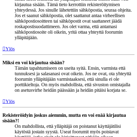
kirjautua sisään. Tämä tieto kerrottiin rekisteröitymisen
yhteydessä. Jos sinulle lähetettiin sähköpostia, seuraa ohjeita.
Jos et saanut sähköpostia, olet saattanut antaa virheellisen
sähköpostiosoitteen tai sähköpostit ovat saattaneet jäädä
roskapostisuodattimeen. Jos olet varma, että antamasi
sähköpostiosoite oli oikein, yritä ottaa yhteyttä foorumin
ylläpitäjään.
Ylös
Miksi en voi kirjautua sisään?
Tämän tapahtumiseen on useita syitä. Ensin, varmista että
tunnuksesi ja salasanasi ovat oikein. Jos ne ovat, ota yhteyttä
foorumin ylläpitäjään varmistaaksesi, että sinulla ei ole
porttikieltoja. On myös mahdollista, että sivuston omistajalla
on asetusvirhe heidän päässään ja heidän pitäisi korjata se.
Ylös
Rekisteröidyin joskus aiemmin, mutta en voi enää kirjautua
sisään?!
On mahdollista, että ylläpitäjä on poistanut käyttäjätilisi
käytöstä jostain syystä. Useat foorumit myös poistavat