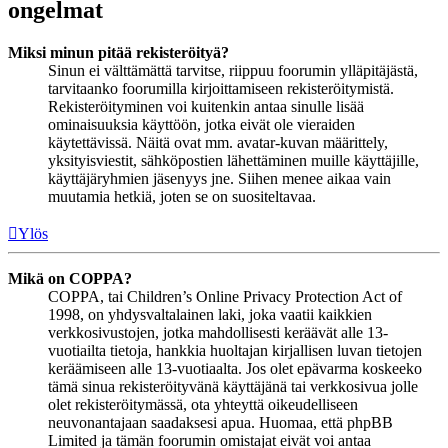
ongelmat
Miksi minun pitää rekisteröityä?
Sinun ei välttämättä tarvitse, riippuu foorumin ylläpitäjästä,
tarvitaanko foorumilla kirjoittamiseen rekisteröitymistä.
Rekisteröityminen voi kuitenkin antaa sinulle lisää
ominaisuuksia käyttöön, jotka eivät ole vieraiden
käytettävissä. Näitä ovat mm. avatar-kuvan määrittely,
yksityisviestit, sähköpostien lähettäminen muille käyttäjille,
käyttäjäryhmien jäsenyys jne. Siihen menee aikaa vain
muutamia hetkiä, joten se on suositeltavaa.
Ylös
Mikä on COPPA?
COPPA, tai Children’s Online Privacy Protection Act of
1998, on yhdysvaltalainen laki, joka vaatii kaikkien
verkkosivustojen, jotka mahdollisesti keräävät alle 13-
vuotiailta tietoja, hankkia huoltajan kirjallisen luvan tietojen
keräämiseen alle 13-vuotiaalta. Jos olet epävarma koskeeko
tämä sinua rekisteröityvänä käyttäjänä tai verkkosivua jolle
olet rekisteröitymässä, ota yhteyttä oikeudelliseen
neuvonantajaan saadaksesi apua. Huomaa, että phpBB
Limited ja tämän foorumin omistajat eivät voi antaa