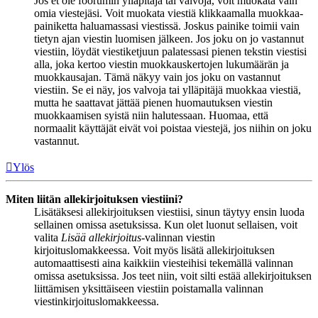
Jos et ole foorumin ylläpitäjä tai valvoja, voit muokata vain
omia viestejäsi. Voit muokata viestiä klikkaamalla muokkaa-
painiketta haluamassasi viestissä. Joskus painike toimii vain
tietyn ajan viestin luomisen jälkeen. Jos joku on jo vastannut
viestiin, löydät viestiketjuun palatessasi pienen tekstin viestisi
alla, joka kertoo viestin muokkauskertojen lukumäärän ja
muokkausajan. Tämä näkyy vain jos joku on vastannut
viestiin. Se ei näy, jos valvoja tai ylläpitäjä muokkaa viestiä,
mutta he saattavat jättää pienen huomautuksen viestin
muokkaamisen syistä niin halutessaan. Huomaa, että
normaalit käyttäjät eivät voi poistaa viestejä, jos niihin on joku
vastannut.
Ylös
Miten liitän allekirjoituksen viestiini?
Lisätäksesi allekirjoituksen viestiisi, sinun täytyy ensin luoda
sellainen omissa asetuksissa. Kun olet luonut sellaisen, voit
valita
Lisää allekirjoitus
-valinnan viestin
kirjoituslomakkeessa. Voit myös lisätä allekirjoituksen
automaattisesti aina kaikkiin viesteihisi tekemällä valinnan
omissa asetuksissa. Jos teet niin, voit silti estää allekirjoituksen
liittämisen yksittäiseen viestiin poistamalla valinnan
viestinkirjoituslomakkeessa.