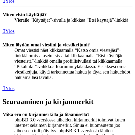
Ylös
Miten etsin käyttäjiä?
Vieraile “Käyttäjät”-sivulla ja klikkaa “Etsi käyttäjä”-linkkiä.
Ylös
Miten löydän omat viestini ja viestiketjuni?
Omat viestisi näet klikkaamalla “Katso omia viestejäsi”-
linkkiä omissa asetuksissa tai klikkaamalla “Etsi käyttäjän
viesteistä”-linkkiä omalla profiilisivullasi tai klikkaamalla
“Pikalinkit”-valikkoa foorumin ylälaidassa. Etsiäksesi omia
viestiketjuja, käytä tarkennettua hakua ja täytä sen hakuehdot
haluamallasi tavalla.
Ylös
Seuraaminen ja kirjanmerkit
Mikä ero on kirjanmerkillä ja tilaamisella?
phpBB 3.0 -versiossa aiheiden kirjanmerkit toimivat kuten
internet-selaimen kirjanmerkit. Sinua ei huomautettu jos
aiheeseen tuli päivitys. phpBB 3.1 -versiosta lähtien