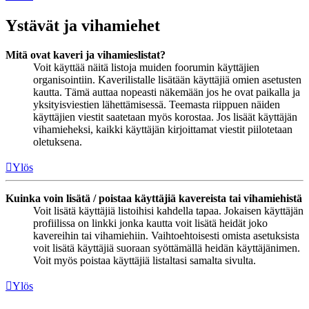
Ystävät ja vihamiehet
Mitä ovat kaveri ja vihamieslistat?
Voit käyttää näitä listoja muiden foorumin käyttäjien
organisointiin. Kaverilistalle lisätään käyttäjiä omien asetusten
kautta. Tämä auttaa nopeasti näkemään jos he ovat paikalla ja
yksityisviestien lähettämisessä. Teemasta riippuen näiden
käyttäjien viestit saatetaan myös korostaa. Jos lisäät käyttäjän
vihamieheksi, kaikki käyttäjän kirjoittamat viestit piilotetaan
oletuksena.
Ylös
Kuinka voin lisätä / poistaa käyttäjiä kavereista tai vihamiehistä
Voit lisätä käyttäjiä listoihisi kahdella tapaa. Jokaisen käyttäjän
profiilissa on linkki jonka kautta voit lisätä heidät joko
kavereihin tai vihamiehiin. Vaihtoehtoisesti omista asetuksista
voit lisätä käyttäjiä suoraan syöttämällä heidän käyttäjänimen.
Voit myös poistaa käyttäjiä listaltasi samalta sivulta.
Ylös