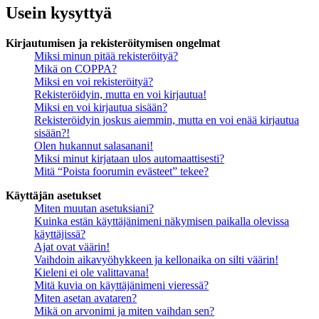
Usein kysyttyä
Kirjautumisen ja rekisteröitymisen ongelmat
Miksi minun pitää rekisteröityä?
Mikä on COPPA?
Miksi en voi rekisteröityä?
Rekisteröidyin, mutta en voi kirjautua!
Miksi en voi kirjautua sisään?
Rekisteröidyin joskus aiemmin, mutta en voi enää kirjautua
sisään?!
Olen hukannut salasanani!
Miksi minut kirjataan ulos automaattisesti?
Mitä “Poista foorumin evästeet” tekee?
Käyttäjän asetukset
Miten muutan asetuksiani?
Kuinka estän käyttäjänimeni näkymisen paikalla olevissa
käyttäjissä?
Ajat ovat väärin!
Vaihdoin aikavyöhykkeen ja kellonaika on silti väärin!
Kieleni ei ole valittavana!
Mitä kuvia on käyttäjänimeni vieressä?
Miten asetan avataren?
Mikä on arvonimi ja miten vaihdan sen?