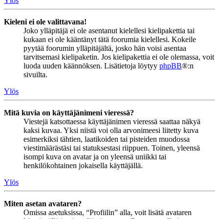
Ylös
Kieleni ei ole valittavana!
Joko ylläpitäjä ei ole asentanut kielellesi kielipakettia tai
kukaan ei ole kääntänyt tätä foorumia kielellesi. Kokeile
pyytää foorumin ylläpitäjältä, josko hän voisi asentaa
tarvitsemasi kielipaketin. Jos kielipakettia ei ole olemassa, voit
luoda uuden käännöksen. Lisätietoja löytyy
phpBB
®:n
sivuilta.
Ylös
Mitä kuvia on käyttäjänimeni vieressä?
Viestejä katsottaessa käyttäjänimen vieressä saattaa näkyä
kaksi kuvaa. Yksi niistä voi olla arvonimeesi liitetty kuva
esimerkiksi tähtien, laatikoiden tai pisteiden muodossa
viestimäärästäsi tai statuksestasi riippuen. Toinen, yleensä
isompi kuva on avatar ja on yleensä uniikki tai
henkilökohtainen jokaisella käyttäjällä.
Ylös
Miten asetan avataren?
Omissa asetuksissa, “Profiilin” alla, voit lisätä avataren