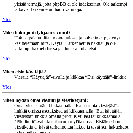
yleisiä termejä, joita phpBB ei ole indeksoinut. Ole tarkempi
ja käytä Tarkennetun haun valintoja.
Ylös
Miksi haku johti tyhjään sivuun!?
Hakusi palautti liian monta tulosta ja palvelin ei pystynyt
käsittelemään niitä. Käytä “Tarkennettua hakua” ja ole
tarkempi hakuehdoissa ja alueissa joilta etsit.
Ylös
Miten etsin käyttäjiä?
Vieraile “Käyttäjät”-sivulla ja klikkaa “Etsi käyttäjä”-linkkiä.
Ylös
Miten löydän omat viestini ja viestiketjuni?
Omat viestisi näet klikkaamalla “Katso omia viestejäsi”-
linkkiä omissa asetuksissa tai klikkaamalla “Etsi käyttäjän
viesteistä”-linkkiä omalla profiilisivullasi tai klikkaamalla
“Pikalinkit”-valikkoa foorumin ylälaidassa. Etsiäksesi omia
viestiketjuja, käytä tarkennettua hakua ja täytä sen hakuehdot
haluamallasi tavalla.