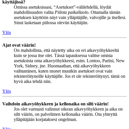
käyttäjissä?
Omissa asetuksissasi, “Asetukset”-välilehdellä, löydät
mahdollisuuden valita
Piilota paikallaolo
. Ottamalla tämän
asetuksen käyttöön näyt vain ylläpitäjille, valvojille ja itsellesi.
Sinut lasketaan piilossa oleviin käyttäjiin.
Ylös
Ajat ovat väärin!
On mahdollista, että näytetty aika on eri aikavyöhykkeeltä
kuin se jossa itse olet. Tässä tapauksessa valitse omista
asetuksista oma aikavyöhykkeesi, esim. Lontoo, Pariisi, New
York, Sidney, jne. Huomaathan, että aikavyöhykkeen
vaihtaminen, kuten monet muutkin asetukset ovat vain
rekisteröityneille käyttäjille. Jos et ole rekisteröitynyt, tämä on
hyvä aika tehdä niin.
Ylös
Vaihdoin aikavyöhykkeen ja kellonaika on silti väärin!
Jos olet varmasti valinnut oikean aikavyöhykkeen ja aika on
silti väärin, on palvelimen kellonaika väärin. Ota yhteyttä
ylläpitäjään korjataksesi ongelman.