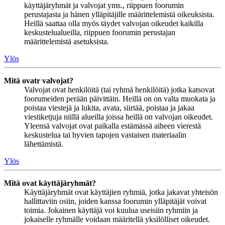
käyttäjäryhmät ja valvojat yms., riippuen foorumin
perustajasta ja hänen ylläpitäjille määrittelemistä oikeuksista.
Heillä saattaa olla myös täydet valvojan oikeudet kaikilla
keskustelualueilla, riippuen foorumin perustajan
määrittelemistä asetuksista.
Ylös
Mitä ovatr valvojat?
Valvojat ovat henkilöitä (tai ryhmä henkilöitä) jotka katsovat
foorumeiden perään päivittäin. Heillä on on valta muokata ja
poistaa viestejä ja lukita, avata, siirtää, poistaa ja jakaa
viestiketjuja niillä alueilla joissa heillä on valvojan oikeudet.
Yleensä valvojat ovat paikalla estämässä aiheen vierestä
keskustelua tai hyvien tapojen vastaisen materiaalin
lähettämistä.
Ylös
Mitä ovat käyttäjäryhmät?
Käyttäjäryhmät ovat käyttäjien ryhmiä, jotka jakavat yhteisön
hallittaviin osiin, joiden kanssa foorumin ylläpitäjät voivat
toimia. Jokainen käyttäjä voi kuulua useisiin ryhmiin ja
jokaiselle ryhmälle voidaan määritellä yksilölliset oikeudet.