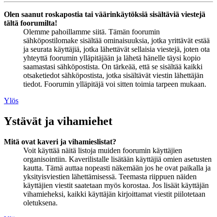
Olen saanut roskapostia tai väärinkäytöksiä sisältäviä viestejä
tältä foorumilta!
Olemme pahoillamme siitä. Tämän foorumin
sähköpostilomake sisältää ominaisuuksia, jotka yrittävät estää
ja seurata käyttäjiä, jotka lähettävät sellaisia viestejä, joten ota
yhteyttä foorumin ylläpitäjään ja lähetä hänelle täysi kopio
saamastasi sähköpostista. On tärkeää, että se sisältää kaikki
otsaketiedot sähköpostista, jotka sisältävät viestin lähettäjän
tiedot. Foorumin ylläpitäjä voi sitten toimia tarpeen mukaan.
Ylös
Ystävät ja vihamiehet
Mitä ovat kaveri ja vihamieslistat?
Voit käyttää näitä listoja muiden foorumin käyttäjien
organisointiin. Kaverilistalle lisätään käyttäjiä omien asetusten
kautta. Tämä auttaa nopeasti näkemään jos he ovat paikalla ja
yksityisviestien lähettämisessä. Teemasta riippuen näiden
käyttäjien viestit saatetaan myös korostaa. Jos lisäät käyttäjän
vihamieheksi, kaikki käyttäjän kirjoittamat viestit piilotetaan
oletuksena.