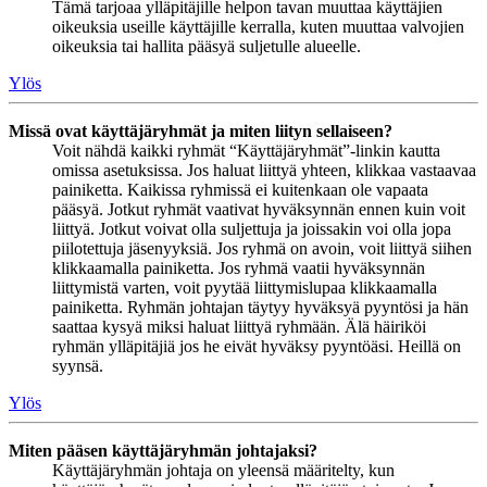
Tämä tarjoaa ylläpitäjille helpon tavan muuttaa käyttäjien
oikeuksia useille käyttäjille kerralla, kuten muuttaa valvojien
oikeuksia tai hallita pääsyä suljetulle alueelle.
Ylös
Missä ovat käyttäjäryhmät ja miten liityn sellaiseen?
Voit nähdä kaikki ryhmät “Käyttäjäryhmät”-linkin kautta
omissa asetuksissa. Jos haluat liittyä yhteen, klikkaa vastaavaa
painiketta. Kaikissa ryhmissä ei kuitenkaan ole vapaata
pääsyä. Jotkut ryhmät vaativat hyväksynnän ennen kuin voit
liittyä. Jotkut voivat olla suljettuja ja joissakin voi olla jopa
piilotettuja jäsenyyksiä. Jos ryhmä on avoin, voit liittyä siihen
klikkaamalla painiketta. Jos ryhmä vaatii hyväksynnän
liittymistä varten, voit pyytää liittymislupaa klikkaamalla
painiketta. Ryhmän johtajan täytyy hyväksyä pyyntösi ja hän
saattaa kysyä miksi haluat liittyä ryhmään. Älä häiriköi
ryhmän ylläpitäjiä jos he eivät hyväksy pyyntöäsi. Heillä on
syynsä.
Ylös
Miten pääsen käyttäjäryhmän johtajaksi?
Käyttäjäryhmän johtaja on yleensä määritelty, kun