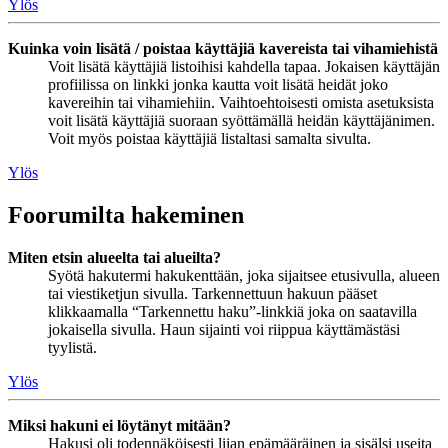
Ylös
Kuinka voin lisätä / poistaa käyttäjiä kavereista tai vihamiehistä
Voit lisätä käyttäjiä listoihisi kahdella tapaa. Jokaisen käyttäjän
profiilissa on linkki jonka kautta voit lisätä heidät joko
kavereihin tai vihamiehiin. Vaihtoehtoisesti omista asetuksista
voit lisätä käyttäjiä suoraan syöttämällä heidän käyttäjänimen.
Voit myös poistaa käyttäjiä listaltasi samalta sivulta.
Ylös
Foorumilta hakeminen
Miten etsin alueelta tai alueilta?
Syötä hakutermi hakukenttään, joka sijaitsee etusivulla, alueen
tai viestiketjun sivulla. Tarkennettuun hakuun pääset
klikkaamalla “Tarkennettu haku”-linkkiä joka on saatavilla
jokaisella sivulla. Haun sijainti voi riippua käyttämästäsi
tyylistä.
Ylös
Miksi hakuni ei löytänyt mitään?
Hakusi oli todennäköisesti liian epämääräinen ja sisälsi useita