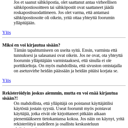
Jos et saanut sähköpostia, olet saattanut antaa virheellisen
sähköpostiosoitteen tai sähköpostit ovat saattaneet jäädä
roskapostisuodattimeen. Jos olet varma, että antamasi
sähköpostiosoite oli oikein, yritä ottaa yhteyttä foorumin
ylläpitäjään.
Ylös
Miksi en voi kirjautua sisään?
Tämän tapahtumiseen on useita syitä. Ensin, varmista että
tunnuksesi ja salasanasi ovat oikein. Jos ne ovat, ota yhteyttä
foorumin ylläpitäjään varmistaaksesi, että sinulla ei ole
porttikieltoja. On myös mahdollista, että sivuston omistajalla
on asetusvirhe heidän päässään ja heidän pitäisi korjata se.
Ylös
Rekisteröidyin joskus aiemmin, mutta en voi enää kirjautua
sisään?!
On mahdollista, että ylläpitäjä on poistanut käyttäjätilisi
käytöstä jostain syystä. Useat foorumit myös poistavat
käyttäjiä, jotka eivät ole kirjoittaneet pitkään aikaan
pienentääkseen tietokantansa kokoa. Jos näin on käynyt, yritä
rekisteröityä uudelleen ja osallistu keskusteluun