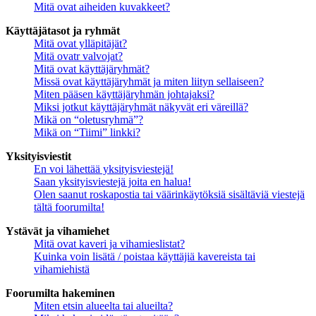
Mitä ovat aiheiden kuvakkeet?
Käyttäjätasot ja ryhmät
Mitä ovat ylläpitäjät?
Mitä ovatr valvojat?
Mitä ovat käyttäjäryhmät?
Missä ovat käyttäjäryhmät ja miten liityn sellaiseen?
Miten pääsen käyttäjäryhmän johtajaksi?
Miksi jotkut käyttäjäryhmät näkyvät eri väreillä?
Mikä on “oletusryhmä”?
Mikä on “Tiimi” linkki?
Yksityisviestit
En voi lähettää yksityisviestejä!
Saan yksityisviestejä joita en halua!
Olen saanut roskapostia tai väärinkäytöksiä sisältäviä viestejä
tältä foorumilta!
Ystävät ja vihamiehet
Mitä ovat kaveri ja vihamieslistat?
Kuinka voin lisätä / poistaa käyttäjiä kavereista tai
vihamiehistä
Foorumilta hakeminen
Miten etsin alueelta tai alueilta?