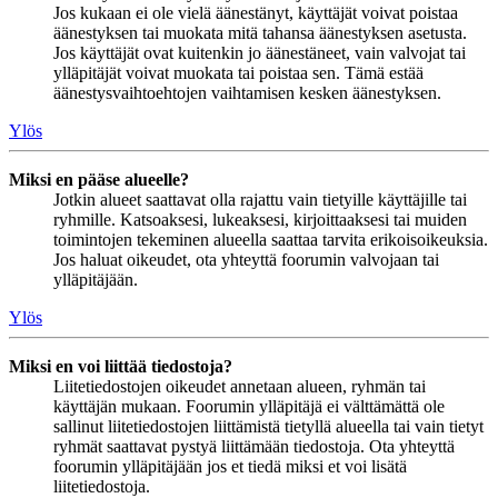
Jos kukaan ei ole vielä äänestänyt, käyttäjät voivat poistaa
äänestyksen tai muokata mitä tahansa äänestyksen asetusta.
Jos käyttäjät ovat kuitenkin jo äänestäneet, vain valvojat tai
ylläpitäjät voivat muokata tai poistaa sen. Tämä estää
äänestysvaihtoehtojen vaihtamisen kesken äänestyksen.
Ylös
Miksi en pääse alueelle?
Jotkin alueet saattavat olla rajattu vain tietyille käyttäjille tai
ryhmille. Katsoaksesi, lukeaksesi, kirjoittaaksesi tai muiden
toimintojen tekeminen alueella saattaa tarvita erikoisoikeuksia.
Jos haluat oikeudet, ota yhteyttä foorumin valvojaan tai
ylläpitäjään.
Ylös
Miksi en voi liittää tiedostoja?
Liitetiedostojen oikeudet annetaan alueen, ryhmän tai
käyttäjän mukaan. Foorumin ylläpitäjä ei välttämättä ole
sallinut liitetiedostojen liittämistä tietyllä alueella tai vain tietyt
ryhmät saattavat pystyä liittämään tiedostoja. Ota yhteyttä
foorumin ylläpitäjään jos et tiedä miksi et voi lisätä
liitetiedostoja.