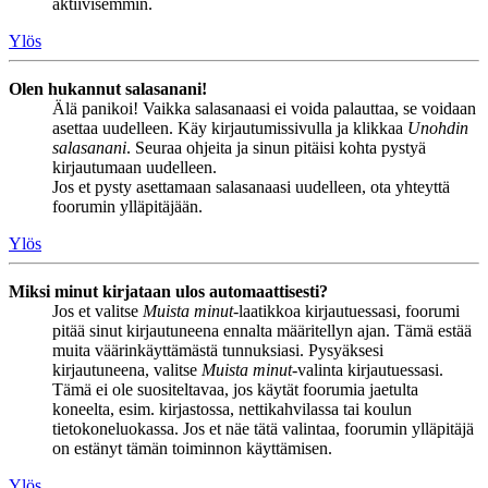
aktiivisemmin.
Ylös
Olen hukannut salasanani!
Älä panikoi! Vaikka salasanaasi ei voida palauttaa, se voidaan
asettaa uudelleen. Käy kirjautumissivulla ja klikkaa
Unohdin
salasanani
. Seuraa ohjeita ja sinun pitäisi kohta pystyä
kirjautumaan uudelleen.
Jos et pysty asettamaan salasanaasi uudelleen, ota yhteyttä
foorumin ylläpitäjään.
Ylös
Miksi minut kirjataan ulos automaattisesti?
Jos et valitse
Muista minut
-laatikkoa kirjautuessasi, foorumi
pitää sinut kirjautuneena ennalta määritellyn ajan. Tämä estää
muita väärinkäyttämästä tunnuksiasi. Pysyäksesi
kirjautuneena, valitse
Muista minut
-valinta kirjautuessasi.
Tämä ei ole suositeltavaa, jos käytät foorumia jaetulta
koneelta, esim. kirjastossa, nettikahvilassa tai koulun
tietokoneluokassa. Jos et näe tätä valintaa, foorumin ylläpitäjä
on estänyt tämän toiminnon käyttämisen.
Ylös