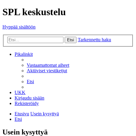
SPL keskustelu
Hyppää sisältöön
Tarkennettu haku
Etsi
Pikalinkit
Vastaamattomat aiheet
Aktiiviset viestiketjut
Etsi
UKK
Kirjaudu sisään
Rekisteröidy
Etusivu
Usein kysyttyä
Etsi
Usein kysyttyä