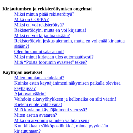
Kirjautumisen ja rekisteröitymisen ongelmat
Miksi minun pitää rekisteröityä?
Mikä on COPPA?
Miksi en voi rekisteröityä?
Rekisteröidyin, mutta en voi kirjautua!
Miksi en voi kirjautua sisään?
Rekisteröidyin joskus aiemmin, mutta en voi enää kirjautua
sisään?!
Olen hukannut salasanani!
Miksi minut kirjataan ulos automaattisesti?
Mitä “Poista foorumin evästeet” tekee?
Käyttäjän asetukset
Miten muutan asetuksiani?
Kuinka estän käyttäjänimeni näkymisen paikalla olevissa
käyttäjissä?
Ajat ovat väärin!
Vaihdoin aikavyöhykkeen ja kellonaika on silti väärin!
Kieleni ei ole valittavana!
Mitä kuvia on käyttäjänimeni vieressä?
Miten asetan avataren?
Mikä on arvonimi ja miten vaihdan sen?
Kun klikkaan sähköpostilinkkiä, minua pyydetään
kirjautumaan?