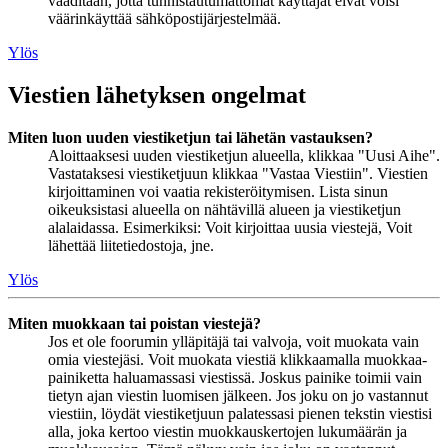
vaaditaan, jotta tunnistautumattomat käyttäjät eivät voisi
väärinkäyttää sähköpostijärjestelmää.
Ylös
Viestien lähetyksen ongelmat
Miten luon uuden viestiketjun tai lähetän vastauksen?
Aloittaaksesi uuden viestiketjun alueella, klikkaa "Uusi Aihe".
Vastataksesi viestiketjuun klikkaa "Vastaa Viestiin". Viestien
kirjoittaminen voi vaatia rekisteröitymisen. Lista sinun
oikeuksistasi alueella on nähtävillä alueen ja viestiketjun
alalaidassa. Esimerkiksi: Voit kirjoittaa uusia viestejä, Voit
lähettää liitetiedostoja, jne.
Ylös
Miten muokkaan tai poistan viestejä?
Jos et ole foorumin ylläpitäjä tai valvoja, voit muokata vain
omia viestejäsi. Voit muokata viestiä klikkaamalla muokkaa-
painiketta haluamassasi viestissä. Joskus painike toimii vain
tietyn ajan viestin luomisen jälkeen. Jos joku on jo vastannut
viestiin, löydät viestiketjuun palatessasi pienen tekstin viestisi
alla, joka kertoo viestin muokkauskertojen lukumäärän ja