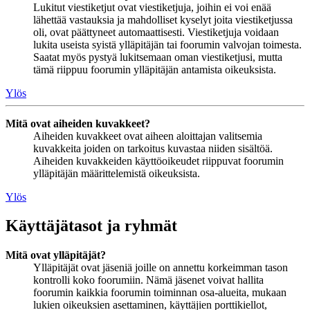
Lukitut viestiketjut ovat viestiketjuja, joihin ei voi enää
lähettää vastauksia ja mahdolliset kyselyt joita viestiketjussa
oli, ovat päättyneet automaattisesti. Viestiketjuja voidaan
lukita useista syistä ylläpitäjän tai foorumin valvojan toimesta.
Saatat myös pystyä lukitsemaan oman viestiketjusi, mutta
tämä riippuu foorumin ylläpitäjän antamista oikeuksista.
Ylös
Mitä ovat aiheiden kuvakkeet?
Aiheiden kuvakkeet ovat aiheen aloittajan valitsemia
kuvakkeita joiden on tarkoitus kuvastaa niiden sisältöä.
Aiheiden kuvakkeiden käyttöoikeudet riippuvat foorumin
ylläpitäjän määrittelemistä oikeuksista.
Ylös
Käyttäjätasot ja ryhmät
Mitä ovat ylläpitäjät?
Ylläpitäjät ovat jäseniä joille on annettu korkeimman tason
kontrolli koko foorumiin. Nämä jäsenet voivat hallita
foorumin kaikkia foorumin toiminnan osa-alueita, mukaan
lukien oikeuksien asettaminen, käyttäjien porttikiellot,