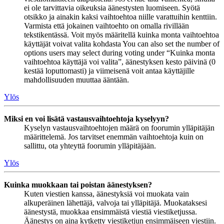
ei ole tarvittavia oikeuksia äänestysten luomiseen. Syötä
otsikko ja ainakin kaksi vaihtoehtoa niille varattuihin kenttiin.
Varmista että jokainen vaihtoehto on omalla rivillään
tekstikentässä. Voit myös määritellä kuinka monta vaihtoehtoa
käyttäjät voivat valita kohdasta You can also set the number of
options users may select during voting under “Kuinka monta
vaihtoehtoa käyttäjä voi valita”, äänestyksen kesto päivinä (0
kestää loputtomasti) ja viimeisenä voit antaa käyttäjille
mahdollisuuden muuttaa ääntään.
Ylös
Miksi en voi lisätä vastausvaihtoehtoja kyselyyn?
Kyselyn vastausvaihtoehtojen määrä on foorumin ylläpitäjän
määrittelemä. Jos tarvitset enemmän vaihtoehtoja kuin on
sallittu, ota yhteyttä foorumin ylläpitäjään.
Ylös
Kuinka muokkaan tai poistan äänestyksen?
Kuten viestien kanssa, äänestyksiä voi muokata vain
alkuperäinen lähettäjä, valvoja tai ylläpitäjä. Muokataksesi
äänestystä, muokkaa ensimmäistä viestiä viestiketjussa.
Äänestys on aina kytketty viestiketjun ensimmäiseen viestiin.