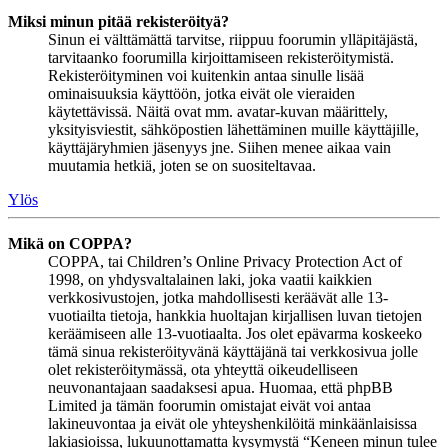
Miksi minun pitää rekisteröityä?
Sinun ei välttämättä tarvitse, riippuu foorumin ylläpitäjästä,
tarvitaanko foorumilla kirjoittamiseen rekisteröitymistä.
Rekisteröityminen voi kuitenkin antaa sinulle lisää
ominaisuuksia käyttöön, jotka eivät ole vieraiden
käytettävissä. Näitä ovat mm. avatar-kuvan määrittely,
yksityisviestit, sähköpostien lähettäminen muille käyttäjille,
käyttäjäryhmien jäsenyys jne. Siihen menee aikaa vain
muutamia hetkiä, joten se on suositeltavaa.
Ylös
Mikä on COPPA?
COPPA, tai Children’s Online Privacy Protection Act of
1998, on yhdysvaltalainen laki, joka vaatii kaikkien
verkkosivustojen, jotka mahdollisesti keräävät alle 13-
vuotiailta tietoja, hankkia huoltajan kirjallisen luvan tietojen
keräämiseen alle 13-vuotiaalta. Jos olet epävarma koskeeko
tämä sinua rekisteröityvänä käyttäjänä tai verkkosivua jolle
olet rekisteröitymässä, ota yhteyttä oikeudelliseen
neuvonantajaan saadaksesi apua. Huomaa, että phpBB
Limited ja tämän foorumin omistajat eivät voi antaa
lakineuvontaa ja eivät ole yhteyshenkilöitä minkäänlaisissa
lakiasioissa, lukuunottamatta kysymystä “Keneen minun tulee