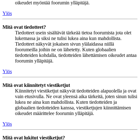
oikeudet myöntää foorumin ylläpitäjä.
Ylös
Mitä ovat tiedotteet?
Tiedotteet usein sisältävät tärkeää tietoa foorumista jota olet
lukemassa ja siksi ne tulisi lukea aina kun mahdollista.
Tiedotteet näkyvät jokaisen sivun ylälaidassa niillä
foorumeilla joihin ne on lähetetty. Kuten globaalien
tiedotteiden kohdalla, tiedotteiden lähettämisen oikeudet antaa
foorumin ylläpitäjä.
Ylös
Mitä ovat kiinnitetyt viestiketjut
Kiinnitetyt viestiketjut näkyvät tiedotteiden alapuolella ja ovat
vain etusivulla. Ne ovat yleensä aika tärkeitä, joten sinun tulisi
lukea ne aina kun mahdollista. Kuten tiedotteiden ja
globaalien tiedotteiden kanssa, viestiketjujen kiinnittämisen
oikeudet määrittelee foorumin ylläpitäjä.
Ylös
Mitä ovat lukitut viestiketjut?