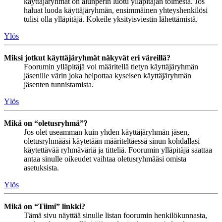
käyttäjäryhmät on alunperin luotu ylläpitäjän toimesta. Jos
haluat luoda käyttäjäryhmän, ensimmäinen yhteyshenkilösi
tulisi olla ylläpitäjä. Kokeile yksityisviestin lähettämistä.
Ylös
Miksi jotkut käyttäjäryhmät näkyvät eri väreillä?
Foorumin ylläpitäjä voi määritellä tietyn käyttäjäryhmän
jäsenille värin joka helpottaa kyseisen käyttäjäryhmän
jäsenten tunnistamista.
Ylös
Mikä on “oletusryhmä”?
Jos olet useamman kuin yhden käyttäjäryhmän jäsen,
oletusryhmääsi käytetään määriteltäessä sinun kohdallasi
käytettävää ryhmäväriä ja titteliä. Foorumin ylläpitäjä saattaa
antaa sinulle oikeudet vaihtaa oletusryhmääsi omista
asetuksista.
Ylös
Mikä on “Tiimi” linkki?
Tämä sivu näyttää sinulle listan foorumin henkilökunnasta,