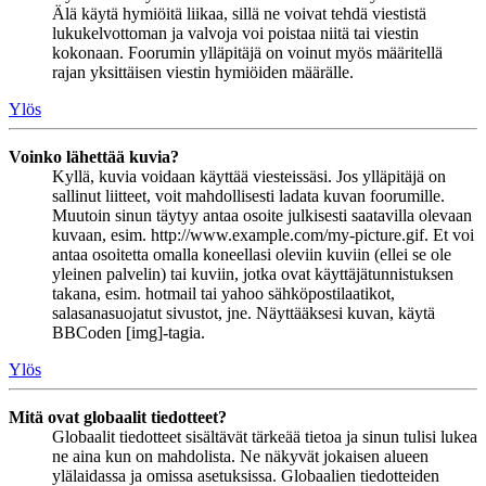
Älä käytä hymiöitä liikaa, sillä ne voivat tehdä viestistä
lukukelvottoman ja valvoja voi poistaa niitä tai viestin
kokonaan. Foorumin ylläpitäjä on voinut myös määritellä
rajan yksittäisen viestin hymiöiden määrälle.
Ylös
Voinko lähettää kuvia?
Kyllä, kuvia voidaan käyttää viesteissäsi. Jos ylläpitäjä on
sallinut liitteet, voit mahdollisesti ladata kuvan foorumille.
Muutoin sinun täytyy antaa osoite julkisesti saatavilla olevaan
kuvaan, esim. http://www.example.com/my-picture.gif. Et voi
antaa osoitetta omalla koneellasi oleviin kuviin (ellei se ole
yleinen palvelin) tai kuviin, jotka ovat käyttäjätunnistuksen
takana, esim. hotmail tai yahoo sähköpostilaatikot,
salasanasuojatut sivustot, jne. Näyttääksesi kuvan, käytä
BBCoden [img]-tagia.
Ylös
Mitä ovat globaalit tiedotteet?
Globaalit tiedotteet sisältävät tärkeää tietoa ja sinun tulisi lukea
ne aina kun on mahdolista. Ne näkyvät jokaisen alueen
ylälaidassa ja omissa asetuksissa. Globaalien tiedotteiden