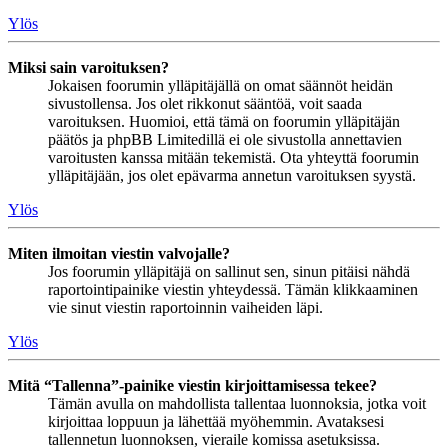
Ylös
Miksi sain varoituksen?
Jokaisen foorumin ylläpitäjällä on omat säännöt heidän
sivustollensa. Jos olet rikkonut sääntöä, voit saada
varoituksen. Huomioi, että tämä on foorumin ylläpitäjän
päätös ja phpBB Limitedillä ei ole sivustolla annettavien
varoitusten kanssa mitään tekemistä. Ota yhteyttä foorumin
ylläpitäjään, jos olet epävarma annetun varoituksen syystä.
Ylös
Miten ilmoitan viestin valvojalle?
Jos foorumin ylläpitäjä on sallinut sen, sinun pitäisi nähdä
raportointipainike viestin yhteydessä. Tämän klikkaaminen
vie sinut viestin raportoinnin vaiheiden läpi.
Ylös
Mitä “Tallenna”-painike viestin kirjoittamisessa tekee?
Tämän avulla on mahdollista tallentaa luonnoksia, jotka voit
kirjoittaa loppuun ja lähettää myöhemmin. Avataksesi
tallennetun luonnoksen, vieraile komissa asetuksissa.