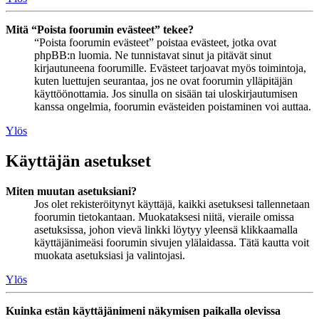
Mitä “Poista foorumin evästeet” tekee?
“Poista foorumin evästeet” poistaa evästeet, jotka ovat
phpBB:n luomia. Ne tunnistavat sinut ja pitävät sinut
kirjautuneena foorumille. Evästeet tarjoavat myös toimintoja,
kuten luettujen seurantaa, jos ne ovat foorumin ylläpitäjän
käyttöönottamia. Jos sinulla on sisään tai uloskirjautumisen
kanssa ongelmia, foorumin evästeiden poistaminen voi auttaa.
Ylös
Käyttäjän asetukset
Miten muutan asetuksiani?
Jos olet rekisteröitynyt käyttäjä, kaikki asetuksesi tallennetaan
foorumin tietokantaan. Muokataksesi niitä, vieraile omissa
asetuksissa, johon vievä linkki löytyy yleensä klikkaamalla
käyttäjänimeäsi foorumin sivujen ylälaidassa. Tätä kautta voit
muokata asetuksiasi ja valintojasi.
Ylös
Kuinka estän käyttäjänimeni näkymisen paikalla olevissa