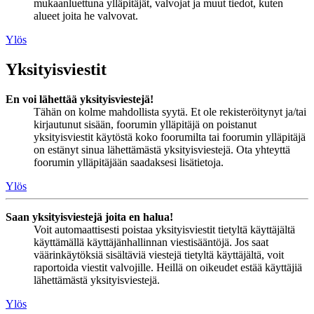
mukaanluettuna ylläpitäjät, valvojat ja muut tiedot, kuten
alueet joita he valvovat.
Ylös
Yksityisviestit
En voi lähettää yksityisviestejä!
Tähän on kolme mahdollista syytä. Et ole rekisteröitynyt ja/tai
kirjautunut sisään, foorumin ylläpitäjä on poistanut
yksityisviestit käytöstä koko foorumilta tai foorumin ylläpitäjä
on estänyt sinua lähettämästä yksityisviestejä. Ota yhteyttä
foorumin ylläpitäjään saadaksesi lisätietoja.
Ylös
Saan yksityisviestejä joita en halua!
Voit automaattisesti poistaa yksityisviestit tietyltä käyttäjältä
käyttämällä käyttäjänhallinnan viestisääntöjä. Jos saat
väärinkäytöksiä sisältäviä viestejä tietyltä käyttäjältä, voit
raportoida viestit valvojille. Heillä on oikeudet estää käyttäjiä
lähettämästä yksityisviestejä.
Ylös