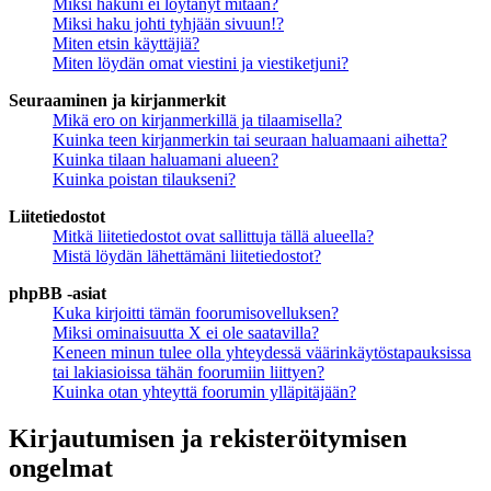
Miksi hakuni ei löytänyt mitään?
Miksi haku johti tyhjään sivuun!?
Miten etsin käyttäjiä?
Miten löydän omat viestini ja viestiketjuni?
Seuraaminen ja kirjanmerkit
Mikä ero on kirjanmerkillä ja tilaamisella?
Kuinka teen kirjanmerkin tai seuraan haluamaani aihetta?
Kuinka tilaan haluamani alueen?
Kuinka poistan tilaukseni?
Liitetiedostot
Mitkä liitetiedostot ovat sallittuja tällä alueella?
Mistä löydän lähettämäni liitetiedostot?
phpBB -asiat
Kuka kirjoitti tämän foorumisovelluksen?
Miksi ominaisuutta X ei ole saatavilla?
Keneen minun tulee olla yhteydessä väärinkäytöstapauksissa
tai lakiasioissa tähän foorumiin liittyen?
Kuinka otan yhteyttä foorumin ylläpitäjään?
Kirjautumisen ja rekisteröitymisen
ongelmat