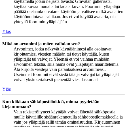
käyttämällä jotain neljästä tavasta: Gravatar, galleriasta,
käyttää kuvaa muualta tai ladata kuvan. Foorumin ylläpitäjä
päättää otetaanko avataret käyttöön ja valitsee mitkä avatarien
käyttöönottotavat sallitaan. Jos et voi käyttää avataria, ota
yhteyttä foorumin ylläpitäjään.
Ylös
Mikä on arvonimi ja miten vaihdan sen?
Arvonimet, jotka näkyvät käyttäjänimesi alla osoittavat
kirjoittamiesi viestien määrän tai tietyt käyttäjät, kuten
ylläpitäjät tai valvojat. Yleensä et voi vaihtaa minkään
arvonimen tekstiä, sillä nämä ovat ylläpitäjän määrittelemiä.
Älä kirjoita viestejä vain parantaaksesi arvonimeäsi.
Useimmat foorumit eivät siedä tätä ja valvojat tai ylläpitäjät
voivat yksinkertaisesti pienentää viestilaskuriasi.
Ylös
Kun klikkaan sähköpostilinkkiä, minua pyydetään
kirjautumaan?
Vain rekisteröityneet käyttäjät voivat lähettää sähköpostia
muille käyttäjille sisäänrakennetulla sähköpostilomakkeella ja
vain jos ylläpitäjä sallii tämän ominaisuuden. Kirjautuminen