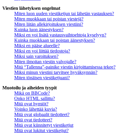
Viestien lähetyksen ongelmat
Miten luon uuden viestiketjun tai lähetän vastauksen?
Miten muokkaan tai poistan viestejä?
Miten liitän allekirjoituksen viestiini?
Kuinka luon äänestyksen?
Miksi en voi lisätä vastausvaihtoehtoja kyselyyn?
Kuinka muokkaan tai poistan äänestyksen?
Miksi en pääse alueelle?
Miksi en voi liittää tiedostoja?
Miksi sain varoituksen?
Miten ilmoitan viestin valvojalle?
Mitä “Tallenna”-painike viestin kirjoittamisessa tekee?
Miksi minun viestini tarvitsee hyväksynnän?
Miten tönäisen viestiketjuani?
Muotoilu ja aiheiden tyypit
Mikä on BBCode?
Onko HTML sallittu?
Mitä ovat hymiöt?
Voinko lähettää kuvia?
Mitä ovat globaalit tiedotteet?
Mitä ovat tiedotteet?
Mitä ovat kiinnitetyt viestiketjut
Mitä ovat lukitut viestiketjut?