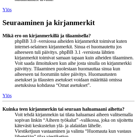
Ylös
Seuraaminen ja kirjanmerkit
Mikä ero on kirjanmerkillä ja tilaamisella?
phpBB 3.0 -versiossa aiheiden kirjanmerkit toimivat kuten
internet-selaimen kirjanmerkit. Sinua ei huomautettu jos
aiheeseen tuli päivitys. phpBB 3.1 -versiosta lähtien
kirjanmerkit toimivat samaan tapaan kuin aiheiden tilaaminen.
Voit saada ilmoituksen kun aihe josta sinulla on kirjanmerkki
päivittyy. Tilaaminen puolestaan huomauttaa sinua kun
aiheeseen tai foorumiin tulee päivitys. Huomautusten
asetukset ja tilausten asetukset voidaan määrittää omissa
asetuksissa kohdassa “Omat asetukset”.
Ylös
Kuinka teen kirjanmerkin tai seuraan haluamaani aihetta?
Voit tehdä kirjanmekin tai tilata haluamasi aiheen valitsemalla
sopivan linkin “Aiheen työkalut” -valikossa, joka on sijoitettu
kätevästi keskustelun ylä- ja alalaidan lähelle.
Viestiketjuun vastaaminen ja valinta “Huomauta kun vastaus
lähetetään” tilaa viestiketjun.