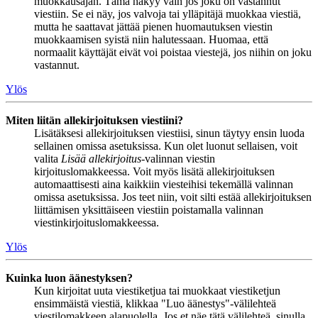
muokkausajan. Tämä näkyy vain jos joku on vastannut
viestiin. Se ei näy, jos valvoja tai ylläpitäjä muokkaa viestiä,
mutta he saattavat jättää pienen huomautuksen viestin
muokkaamisen syistä niin halutessaan. Huomaa, että
normaalit käyttäjät eivät voi poistaa viestejä, jos niihin on joku
vastannut.
Ylös
Miten liitän allekirjoituksen viestiini?
Lisätäksesi allekirjoituksen viestiisi, sinun täytyy ensin luoda
sellainen omissa asetuksissa. Kun olet luonut sellaisen, voit
valita
Lisää allekirjoitus
-valinnan viestin
kirjoituslomakkeessa. Voit myös lisätä allekirjoituksen
automaattisesti aina kaikkiin viesteihisi tekemällä valinnan
omissa asetuksissa. Jos teet niin, voit silti estää allekirjoituksen
liittämisen yksittäiseen viestiin poistamalla valinnan
viestinkirjoituslomakkeessa.
Ylös
Kuinka luon äänestyksen?
Kun kirjoitat uuta viestiketjua tai muokkaat viestiketjun
ensimmäistä viestiä, klikkaa "Luo äänestys"-välilehteä
viestilomakkeen alapuolella. Jos et näe tätä välilehteä, sinulla