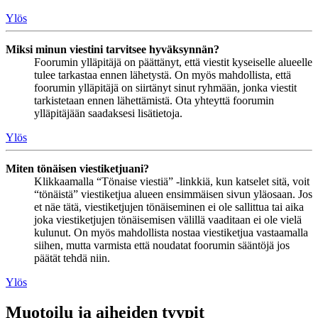
Ylös
Miksi minun viestini tarvitsee hyväksynnän?
Foorumin ylläpitäjä on päättänyt, että viestit kyseiselle alueelle
tulee tarkastaa ennen lähetystä. On myös mahdollista, että
foorumin ylläpitäjä on siirtänyt sinut ryhmään, jonka viestit
tarkistetaan ennen lähettämistä. Ota yhteyttä foorumin
ylläpitäjään saadaksesi lisätietoja.
Ylös
Miten tönäisen viestiketjuani?
Klikkaamalla “Tönaise viestiä” -linkkiä, kun katselet sitä, voit
“tönäistä” viestiketjua alueen ensimmäisen sivun yläosaan. Jos
et näe tätä, viestiketjujen tönäiseminen ei ole sallittua tai aika
joka viestiketjujen tönäisemisen välillä vaaditaan ei ole vielä
kulunut. On myös mahdollista nostaa viestiketjua vastaamalla
siihen, mutta varmista että noudatat foorumin sääntöjä jos
päätät tehdä niin.
Ylös
Muotoilu ja aiheiden tyypit