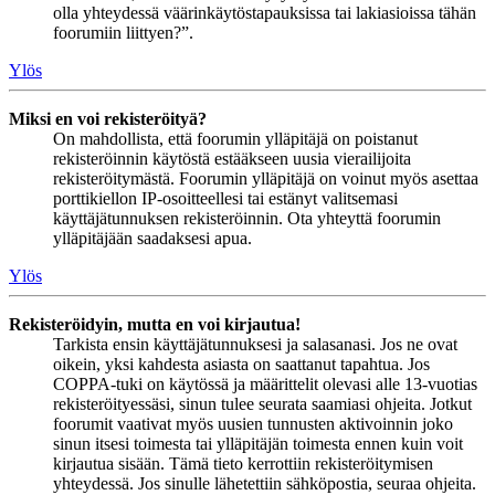
olla yhteydessä väärinkäytöstapauksissa tai lakiasioissa tähän
foorumiin liittyen?”.
Ylös
Miksi en voi rekisteröityä?
On mahdollista, että foorumin ylläpitäjä on poistanut
rekisteröinnin käytöstä estääkseen uusia vierailijoita
rekisteröitymästä. Foorumin ylläpitäjä on voinut myös asettaa
porttikiellon IP-osoitteellesi tai estänyt valitsemasi
käyttäjätunnuksen rekisteröinnin. Ota yhteyttä foorumin
ylläpitäjään saadaksesi apua.
Ylös
Rekisteröidyin, mutta en voi kirjautua!
Tarkista ensin käyttäjätunnuksesi ja salasanasi. Jos ne ovat
oikein, yksi kahdesta asiasta on saattanut tapahtua. Jos
COPPA-tuki on käytössä ja määrittelit olevasi alle 13-vuotias
rekisteröityessäsi, sinun tulee seurata saamiasi ohjeita. Jotkut
foorumit vaativat myös uusien tunnusten aktivoinnin joko
sinun itsesi toimesta tai ylläpitäjän toimesta ennen kuin voit
kirjautua sisään. Tämä tieto kerrottiin rekisteröitymisen
yhteydessä. Jos sinulle lähetettiin sähköpostia, seuraa ohjeita.