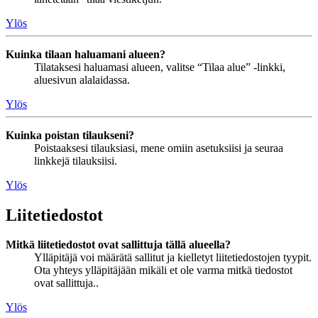
Ylös
Kuinka tilaan haluamani alueen?
Tilataksesi haluamasi alueen, valitse “Tilaa alue” -linkki,
aluesivun alalaidassa.
Ylös
Kuinka poistan tilaukseni?
Poistaaksesi tilauksiasi, mene omiin asetuksiisi ja seuraa
linkkejä tilauksiisi.
Ylös
Liitetiedostot
Mitkä liitetiedostot ovat sallittuja tällä alueella?
Ylläpitäjä voi määrätä sallitut ja kielletyt liitetiedostojen tyypit.
Ota yhteys ylläpitäjään mikäli et ole varma mitkä tiedostot
ovat sallittuja..
Ylös