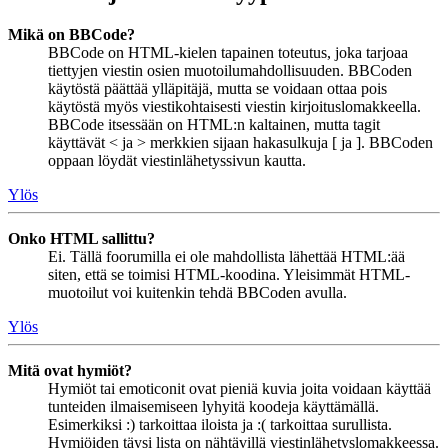
Mikä on BBCode?
BBCode on HTML-kielen tapainen toteutus, joka tarjoaa
tiettyjen viestin osien muotoilumahdollisuuden. BBCoden
käytöstä päättää ylläpitäjä, mutta se voidaan ottaa pois
käytöstä myös viestikohtaisesti viestin kirjoituslomakkeella.
BBCode itsessään on HTML:n kaltainen, mutta tagit
käyttävät < ja > merkkien sijaan hakasulkuja [ ja ]. BBCoden
oppaan löydät viestinlähetyssivun kautta.
Ylös
Onko HTML sallittu?
Ei. Tällä foorumilla ei ole mahdollista lähettää HTML:ää
siten, että se toimisi HTML-koodina. Yleisimmät HTML-
muotoilut voi kuitenkin tehdä BBCoden avulla.
Ylös
Mitä ovat hymiöt?
Hymiöt tai emoticonit ovat pieniä kuvia joita voidaan käyttää
tunteiden ilmaisemiseen lyhyitä koodeja käyttämällä.
Esimerkiksi :) tarkoittaa iloista ja :( tarkoittaa surullista.
Hymiöiden täysi lista on nähtävillä viestinlähetyslomakkeessa.