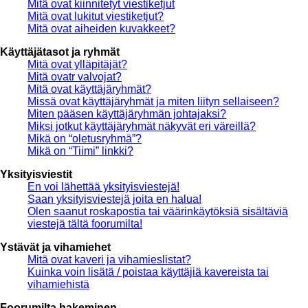
Mitä ovat kiinnitetyt viestiketjut
Mitä ovat lukitut viestiketjut?
Mitä ovat aiheiden kuvakkeet?
Käyttäjätasot ja ryhmät
Mitä ovat ylläpitäjät?
Mitä ovatr valvojat?
Mitä ovat käyttäjäryhmät?
Missä ovat käyttäjäryhmät ja miten liityn sellaiseen?
Miten pääsen käyttäjäryhmän johtajaksi?
Miksi jotkut käyttäjäryhmät näkyvät eri väreillä?
Mikä on “oletusryhmä”?
Mikä on “Tiimi” linkki?
Yksityisviestit
En voi lähettää yksityisviestejä!
Saan yksityisviestejä joita en halua!
Olen saanut roskapostia tai väärinkäytöksiä sisältäviä
viestejä tältä foorumilta!
Ystävät ja vihamiehet
Mitä ovat kaveri ja vihamieslistat?
Kuinka voin lisätä / poistaa käyttäjiä kavereista tai
vihamiehistä
Foorumilta hakeminen