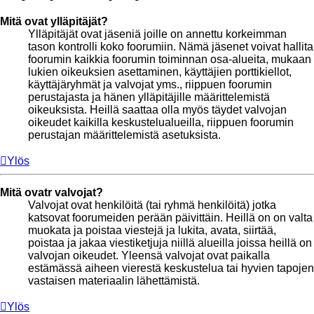
Mitä ovat ylläpitäjät?
Ylläpitäjät ovat jäseniä joille on annettu korkeimman
tason kontrolli koko foorumiin. Nämä jäsenet voivat hallita
foorumin kaikkia foorumin toiminnan osa-alueita, mukaan
lukien oikeuksien asettaminen, käyttäjien porttikiellot,
käyttäjäryhmät ja valvojat yms., riippuen foorumin
perustajasta ja hänen ylläpitäjille määrittelemistä
oikeuksista. Heillä saattaa olla myös täydet valvojan
oikeudet kaikilla keskustelualueilla, riippuen foorumin
perustajan määrittelemistä asetuksista.
Ylös
Mitä ovatr valvojat?
Valvojat ovat henkilöitä (tai ryhmä henkilöitä) jotka
katsovat foorumeiden perään päivittäin. Heillä on on valta
muokata ja poistaa viestejä ja lukita, avata, siirtää,
poistaa ja jakaa viestiketjuja niillä alueilla joissa heillä on
valvojan oikeudet. Yleensä valvojat ovat paikalla
estämässä aiheen vierestä keskustelua tai hyvien tapojen
vastaisen materiaalin lähettämistä.
Ylös