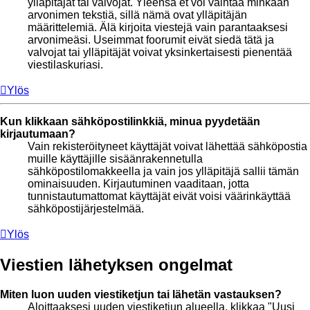
ylläpitäjät tai valvojat. Yleensä et voi vaihtaa minkään
arvonimen tekstiä, sillä nämä ovat ylläpitäjän
määrittelemiä. Älä kirjoita viestejä vain parantaaksesi
arvonimeäsi. Useimmat foorumit eivät siedä tätä ja
valvojat tai ylläpitäjät voivat yksinkertaisesti pienentää
viestilaskuriasi.
Ylös
Kun klikkaan sähköpostilinkkiä, minua pyydetään
kirjautumaan?
Vain rekisteröityneet käyttäjät voivat lähettää sähköpostia
muille käyttäjille sisäänrakennetulla
sähköpostilomakkeella ja vain jos ylläpitäjä sallii tämän
ominaisuuden. Kirjautuminen vaaditaan, jotta
tunnistautumattomat käyttäjät eivät voisi väärinkäyttää
sähköpostijärjestelmää.
Ylös
Viestien lähetyksen ongelmat
Miten luon uuden viestiketjun tai lähetän vastauksen?
Aloittaaksesi uuden viestiketjun alueella, klikkaa "Uusi