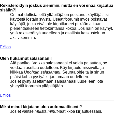
Rekisteröidyin joskus aiemmin, mutta en voi enää kirjautua
sisään?!
On mahdollista, että ylläpitäjä on poistanut käyttäjätilisi
käytöstä jostain syystä. Useat foorumit myös poistavat
käyttäjiä, jotka eivät ole kirjoittaneet pitkään aikaan
pienentääkseen tietokantansa kokoa. Jos näin on käynyt,
yritä rekisteröityä uudelleen ja osallistu keskusteluun
aktiivisemmin.
Ylös
Olen hukannut salasanani!
Älä panikoi! Vaikka salasanaasi ei voida palauttaa, se
voidaan asettaa uudelleen. Käy kirjautumissivulla ja
klikkaa
Unohdin salasanani
. Seuraa ohjeita ja sinun
pitäisi kohta pystyä kirjautumaan uudelleen.
Jos et pysty asettamaan salasanaasi uudelleen, ota
yhteyttä foorumin ylläpitäjään.
Ylös
Miksi minut kirjataan ulos automaattisesti?
Jos et valitse
Muista minut
-laatikkoa kirjautuessasi,