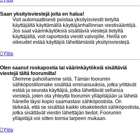
Saan yksityisviestejä joita en halua!
Voit automaattisesti poistaa yksityisviestit tietyltä
käyttäjältä käyttämällä käyttäjänhallinnan viestisääntöjä.
Jos saat väärinkäytöksiä sisältäviä viestejä tietyltä
käyttäjältä, voit raportoida viestit valvojille. Heillä on
oikeudet estää käyttäjiä lähettämästä yksityisviestejä.
Ylös
Olen saanut roskapostia tai väärinkäytöksiä sisältäviä
viestejä tältä foorumilta!
Olemme pahoillamme siitä. Tämän foorumin
sähköpostilomake sisältää ominaisuuksia, jotka yrittävät
estää ja seurata käyttäjiä, jotka lähettävät sellaisia
viestejä, joten ota yhteyttä foorumin ylläpitäjään ja lähetä
hänelle täysi kopio saamastasi sähköpostista. On
tärkeää, että se sisältää kaikki otsaketiedot sähköpostista,
jotka sisältävät viestin lähettäjän tiedot. Foorumin
ylläpitäjä voi sitten toimia tarpeen mukaan.
Ylös