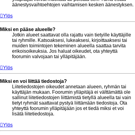
äänestysvaihtoehtojen vaihtamisen kesken äänestyksen.
Ylös
Miksi en pääse alueelle?
Jotkin alueet saattavat olla rajattu vain tietyille käyttäjille
tai ryhmille. Katsoaksesi, lukeaksesi, kirjoittaaksesi tai
muiden toimintojen tekeminen alueella saattaa tarvita
erikoisoikeuksia. Jos haluat oikeudet, ota yhteyttä
foorumin valvojaan tai ylläpitäjään.
Ylös
Miksi en voi liittää tiedostoja?
Liitetiedostojen oikeudet annetaan alueen, ryhmän tai
käyttäjän mukaan. Foorumin ylläpitäjä ei välttämättä ole
sallinut liitetiedostojen liittämistä tietyllä alueella tai vain
tietyt ryhmät saattavat pystyä liittämään tiedostoja. Ota
yhteyttä foorumin ylläpitäjään jos et tiedä miksi et voi
lisätä liitetiedostoja.
Ylös