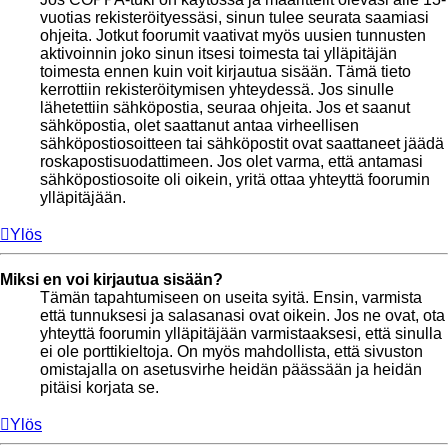
vuotias rekisteröityessäsi, sinun tulee seurata saamiasi
ohjeita. Jotkut foorumit vaativat myös uusien tunnusten
aktivoinnin joko sinun itsesi toimesta tai ylläpitäjän
toimesta ennen kuin voit kirjautua sisään. Tämä tieto
kerrottiin rekisteröitymisen yhteydessä. Jos sinulle
lähetettiin sähköpostia, seuraa ohjeita. Jos et saanut
sähköpostia, olet saattanut antaa virheellisen
sähköpostiosoitteen tai sähköpostit ovat saattaneet jäädä
roskapostisuodattimeen. Jos olet varma, että antamasi
sähköpostiosoite oli oikein, yritä ottaa yhteyttä foorumin
ylläpitäjään.
Ylös
Miksi en voi kirjautua sisään?
Tämän tapahtumiseen on useita syitä. Ensin, varmista
että tunnuksesi ja salasanasi ovat oikein. Jos ne ovat, ota
yhteyttä foorumin ylläpitäjään varmistaaksesi, että sinulla
ei ole porttikieltoja. On myös mahdollista, että sivuston
omistajalla on asetusvirhe heidän päässään ja heidän
pitäisi korjata se.
Ylös