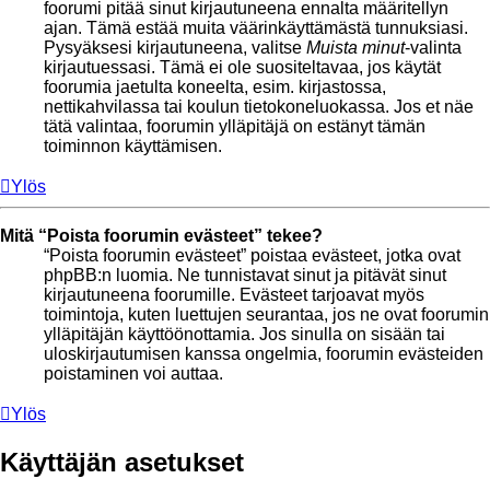
foorumi pitää sinut kirjautuneena ennalta määritellyn
ajan. Tämä estää muita väärinkäyttämästä tunnuksiasi.
Pysyäksesi kirjautuneena, valitse
Muista minut
-valinta
kirjautuessasi. Tämä ei ole suositeltavaa, jos käytät
foorumia jaetulta koneelta, esim. kirjastossa,
nettikahvilassa tai koulun tietokoneluokassa. Jos et näe
tätä valintaa, foorumin ylläpitäjä on estänyt tämän
toiminnon käyttämisen.
Ylös
Mitä “Poista foorumin evästeet” tekee?
“Poista foorumin evästeet” poistaa evästeet, jotka ovat
phpBB:n luomia. Ne tunnistavat sinut ja pitävät sinut
kirjautuneena foorumille. Evästeet tarjoavat myös
toimintoja, kuten luettujen seurantaa, jos ne ovat foorumin
ylläpitäjän käyttöönottamia. Jos sinulla on sisään tai
uloskirjautumisen kanssa ongelmia, foorumin evästeiden
poistaminen voi auttaa.
Ylös
Käyttäjän asetukset