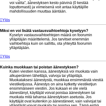
voi valita”, äänestyksen kesto päivinä (0 kestää
loputtomasti) ja viimeisenä voit antaa käyttäjille
mahdollisuuden muuttaa ääntään.
Ylös
Miksi en voi lisätä vastausvaihtoehtoja kyselyyn?
Kyselyn vastausvaihtoehtojen määrä on foorumin
ylläpitäjän määrittelemä. Jos tarvitset enemmän
vaihtoehtoja kuin on sallittu, ota yhteyttä foorumin
ylläpitäjään.
Ylös
Kuinka muokkaan tai poistan äänestyksen?
Kuten viestien kanssa, äänestyksiä voi muokata vain
alkuperäinen lähettäjä, valvoja tai ylläpitäjä.
Muokataksesi äänestystä, muokkaa ensimmäistä viestiä
viestiketjussa. Äänestys on aina kytketty viestiketjun
ensimmäiseen viestiin. Jos kukaan ei ole vielä
äänestänyt, käyttäjät voivat poistaa äänestyksen tai
muokata mitä tahansa äänestyksen asetusta. Jos
käyttäjät ovat kuitenkin jo äänestäneet, vain valvojat tai
ylläpitäjät voivat muokata tai poistaa sen. Tämä estää