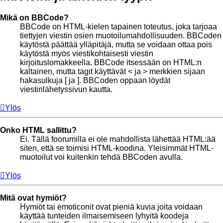
Mikä on BBCode?
BBCode on HTML-kielen tapainen toteutus, joka tarjoaa
tiettyjen viestin osien muotoilumahdollisuuden. BBCoden
käytöstä päättää ylläpitäjä, mutta se voidaan ottaa pois
käytöstä myös viestikohtaisesti viestin
kirjoituslomakkeella. BBCode itsessään on HTML:n
kaltainen, mutta tagit käyttävät < ja > merkkien sijaan
hakasulkuja [ ja ]. BBCoden oppaan löydät
viestinlähetyssivun kautta.
Ylös
Onko HTML sallittu?
Ei. Tällä foorumilla ei ole mahdollista lähettää HTML:ää
siten, että se toimisi HTML-koodina. Yleisimmät HTML-
muotoilut voi kuitenkin tehdä BBCoden avulla.
Ylös
Mitä ovat hymiöt?
Hymiöt tai emoticonit ovat pieniä kuvia joita voidaan
käyttää tunteiden ilmaisemiseen lyhyitä koodeja