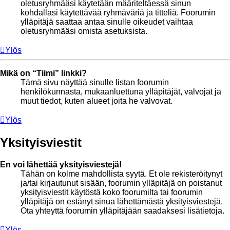
oletusryhmääsi käytetään määriteltäessä sinun
kohdallasi käytettävää ryhmäväriä ja titteliä. Foorumin
ylläpitäjä saattaa antaa sinulle oikeudet vaihtaa
oletusryhmääsi omista asetuksista.
Ylös
Mikä on “Tiimi” linkki?
Tämä sivu näyttää sinulle listan foorumin
henkilökunnasta, mukaanluettuna ylläpitäjät, valvojat ja
muut tiedot, kuten alueet joita he valvovat.
Ylös
Yksityisviestit
En voi lähettää yksityisviestejä!
Tähän on kolme mahdollista syytä. Et ole rekisteröitynyt
ja/tai kirjautunut sisään, foorumin ylläpitäjä on poistanut
yksityisviestit käytöstä koko foorumilta tai foorumin
ylläpitäjä on estänyt sinua lähettämästä yksityisviestejä.
Ota yhteyttä foorumin ylläpitäjään saadaksesi lisätietoja.
Ylös