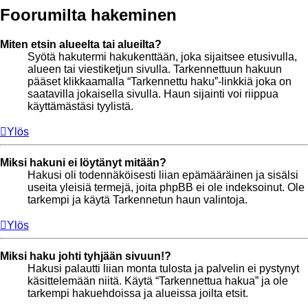
Foorumilta hakeminen
Miten etsin alueelta tai alueilta?
Syötä hakutermi hakukenttään, joka sijaitsee etusivulla,
alueen tai viestiketjun sivulla. Tarkennettuun hakuun
pääset klikkaamalla “Tarkennettu haku”-linkkiä joka on
saatavilla jokaisella sivulla. Haun sijainti voi riippua
käyttämästäsi tyylistä.
Ylös
Miksi hakuni ei löytänyt mitään?
Hakusi oli todennäköisesti liian epämääräinen ja sisälsi
useita yleisiä termejä, joita phpBB ei ole indeksoinut. Ole
tarkempi ja käytä Tarkennetun haun valintoja.
Ylös
Miksi haku johti tyhjään sivuun!?
Hakusi palautti liian monta tulosta ja palvelin ei pystynyt
käsittelemään niitä. Käytä “Tarkennettua hakua” ja ole
tarkempi hakuehdoissa ja alueissa joilta etsit.