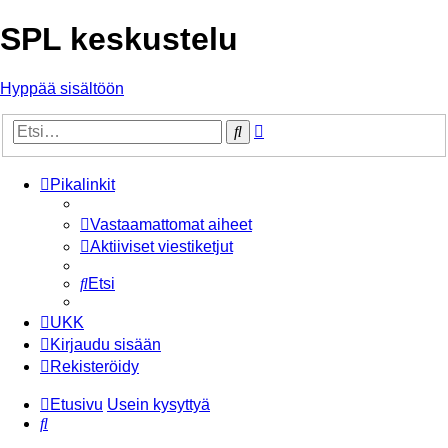
SPL keskustelu
Hyppää sisältöön
Tarkennettu
Etsi
haku
Pikalinkit
Vastaamattomat aiheet
Aktiiviset viestiketjut
Etsi
UKK
Kirjaudu sisään
Rekisteröidy
Etusivu
Usein kysyttyä
Etsi