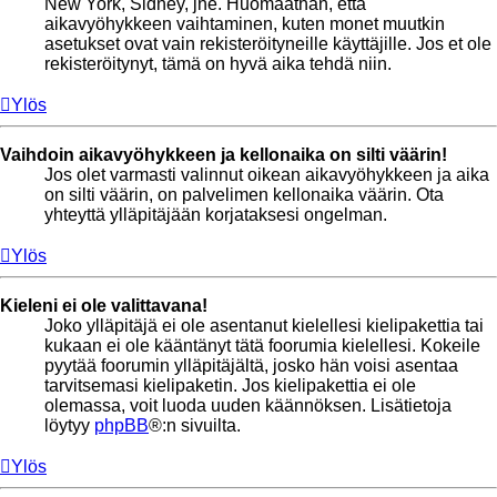
New York, Sidney, jne. Huomaathan, että
aikavyöhykkeen vaihtaminen, kuten monet muutkin
asetukset ovat vain rekisteröityneille käyttäjille. Jos et ole
rekisteröitynyt, tämä on hyvä aika tehdä niin.
Ylös
Vaihdoin aikavyöhykkeen ja kellonaika on silti väärin!
Jos olet varmasti valinnut oikean aikavyöhykkeen ja aika
on silti väärin, on palvelimen kellonaika väärin. Ota
yhteyttä ylläpitäjään korjataksesi ongelman.
Ylös
Kieleni ei ole valittavana!
Joko ylläpitäjä ei ole asentanut kielellesi kielipakettia tai
kukaan ei ole kääntänyt tätä foorumia kielellesi. Kokeile
pyytää foorumin ylläpitäjältä, josko hän voisi asentaa
tarvitsemasi kielipaketin. Jos kielipakettia ei ole
olemassa, voit luoda uuden käännöksen. Lisätietoja
löytyy
phpBB
®:n sivuilta.
Ylös