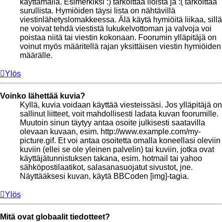
käyttämällä. Esimerkiksi :) tarkoittaa iloista ja :( tarkoittaa
surullista. Hymiöiden täysi lista on nähtävillä
viestinlähetyslomakkeessa. Älä käytä hymiöitä liikaa, sillä
ne voivat tehdä viestistä lukukelvottoman ja valvoja voi
poistaa niitä tai viestin kokonaan. Foorumin ylläpitäjä on
voinut myös määritellä rajan yksittäisen viestin hymiöiden
määrälle.
Ylös
Voinko lähettää kuvia?
Kyllä, kuvia voidaan käyttää viesteissäsi. Jos ylläpitäjä on
sallinut liitteet, voit mahdollisesti ladata kuvan foorumille.
Muutoin sinun täytyy antaa osoite julkisesti saatavilla
olevaan kuvaan, esim. http://www.example.com/my-
picture.gif. Et voi antaa osoitetta omalla koneellasi oleviin
kuviin (ellei se ole yleinen palvelin) tai kuviin, jotka ovat
käyttäjätunnistuksen takana, esim. hotmail tai yahoo
sähköpostilaatikot, salasanasuojatut sivustot, jne.
Näyttääksesi kuvan, käytä BBCoden [img]-tagia.
Ylös
Mitä ovat globaalit tiedotteet?