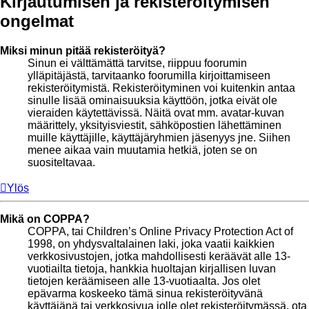
Kirjautumisen ja rekisteröitymisen
ongelmat
Miksi minun pitää rekisteröityä?
Sinun ei välttämättä tarvitse, riippuu foorumin
ylläpitäjästä, tarvitaanko foorumilla kirjoittamiseen
rekisteröitymistä. Rekisteröityminen voi kuitenkin antaa
sinulle lisää ominaisuuksia käyttöön, jotka eivät ole
vieraiden käytettävissä. Näitä ovat mm. avatar-kuvan
määrittely, yksityisviestit, sähköpostien lähettäminen
muille käyttäjille, käyttäjäryhmien jäsenyys jne. Siihen
menee aikaa vain muutamia hetkiä, joten se on
suositeltavaa.
Ylös
Mikä on COPPA?
COPPA, tai Children’s Online Privacy Protection Act of
1998, on yhdysvaltalainen laki, joka vaatii kaikkien
verkkosivustojen, jotka mahdollisesti keräävät alle 13-
vuotiailta tietoja, hankkia huoltajan kirjallisen luvan
tietojen keräämiseen alle 13-vuotiaalta. Jos olet
epävarma koskeeko tämä sinua rekisteröityvänä
käyttäjänä tai verkkosivua jolle olet rekisteröitymässä, ota