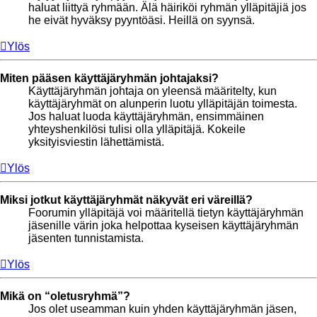
haluat liittyä ryhmään. Älä häiriköi ryhmän ylläpitäjiä jos
he eivät hyväksy pyyntöäsi. Heillä on syynsä.
Ylös
Miten pääsen käyttäjäryhmän johtajaksi?
Käyttäjäryhmän johtaja on yleensä määritelty, kun
käyttäjäryhmät on alunperin luotu ylläpitäjän toimesta.
Jos haluat luoda käyttäjäryhmän, ensimmäinen
yhteyshenkilösi tulisi olla ylläpitäjä. Kokeile
yksityisviestin lähettämistä.
Ylös
Miksi jotkut käyttäjäryhmät näkyvät eri väreillä?
Foorumin ylläpitäjä voi määritellä tietyn käyttäjäryhmän
jäsenille värin joka helpottaa kyseisen käyttäjäryhmän
jäsenten tunnistamista.
Ylös
Mikä on “oletusryhmä”?
Jos olet useamman kuin yhden käyttäjäryhmän jäsen,