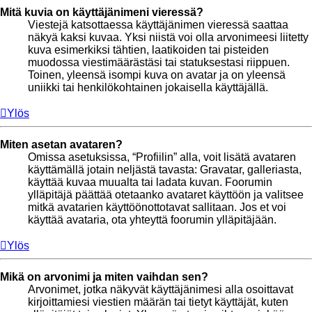
Mitä kuvia on käyttäjänimeni vieressä?
Viestejä katsottaessa käyttäjänimen vieressä saattaa
näkyä kaksi kuvaa. Yksi niistä voi olla arvonimeesi liitetty
kuva esimerkiksi tähtien, laatikoiden tai pisteiden
muodossa viestimäärästäsi tai statuksestasi riippuen.
Toinen, yleensä isompi kuva on avatar ja on yleensä
uniikki tai henkilökohtainen jokaisella käyttäjällä.
Ylös
Miten asetan avataren?
Omissa asetuksissa, “Profiilin” alla, voit lisätä avataren
käyttämällä jotain neljästä tavasta: Gravatar, galleriasta,
käyttää kuvaa muualta tai ladata kuvan. Foorumin
ylläpitäjä päättää otetaanko avataret käyttöön ja valitsee
mitkä avatarien käyttöönottotavat sallitaan. Jos et voi
käyttää avataria, ota yhteyttä foorumin ylläpitäjään.
Ylös
Mikä on arvonimi ja miten vaihdan sen?
Arvonimet, jotka näkyvät käyttäjänimesi alla osoittavat
kirjoittamiesi viestien määrän tai tietyt käyttäjät, kuten