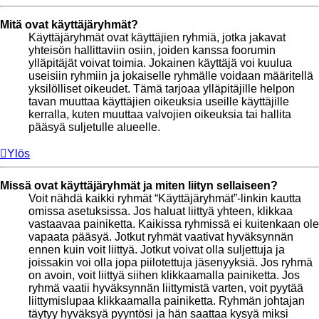
Mitä ovat käyttäjäryhmät?
Käyttäjäryhmät ovat käyttäjien ryhmiä, jotka jakavat
yhteisön hallittaviin osiin, joiden kanssa foorumin
ylläpitäjät voivat toimia. Jokainen käyttäjä voi kuulua
useisiin ryhmiin ja jokaiselle ryhmälle voidaan määritellä
yksilölliset oikeudet. Tämä tarjoaa ylläpitäjille helpon
tavan muuttaa käyttäjien oikeuksia useille käyttäjille
kerralla, kuten muuttaa valvojien oikeuksia tai hallita
pääsyä suljetulle alueelle.
Ylös
Missä ovat käyttäjäryhmät ja miten liityn sellaiseen?
Voit nähdä kaikki ryhmät “Käyttäjäryhmät”-linkin kautta
omissa asetuksissa. Jos haluat liittyä yhteen, klikkaa
vastaavaa painiketta. Kaikissa ryhmissä ei kuitenkaan ole
vapaata pääsyä. Jotkut ryhmät vaativat hyväksynnän
ennen kuin voit liittyä. Jotkut voivat olla suljettuja ja
joissakin voi olla jopa piilotettuja jäsenyyksiä. Jos ryhmä
on avoin, voit liittyä siihen klikkaamalla painiketta. Jos
ryhmä vaatii hyväksynnän liittymistä varten, voit pyytää
liittymislupaa klikkaamalla painiketta. Ryhmän johtajan
täytyy hyväksyä pyyntösi ja hän saattaa kysyä miksi