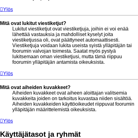
Ylös
Mitä ovat lukitut viestiketjut?
Lukitut viestiketjut ovat viestiketjuja, joihin ei voi enää
lähettää vastauksia ja mahdolliset kyselyt joita
viestiketjussa oli, ovat päättyneet automaattisesti.
Viestiketjuja voidaan lukita useista syistä ylläpitäjän tai
foorumin valvojan toimesta. Saatat myös pystyä
lukitsemaan oman viestiketjusi, mutta tämä riippuu
foorumin ylläpitäjän antamista oikeuksista.
Ylös
Mitä ovat aiheiden kuvakkeet?
Aiheiden kuvakkeet ovat aiheen aloittajan valitsemia
kuvakkeita joiden on tarkoitus kuvastaa niiden sisältöä.
Aiheiden kuvakkeiden käyttöoikeudet riippuvat foorumin
ylläpitäjän määrittelemistä oikeuksista.
Ylös
Käyttäjätasot ja ryhmät