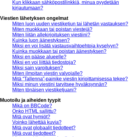
Kun klikkaan sähköpostilinkkiä, minua pyydetään
kirjautumaan?
Viestien lähetyksen ongelmat
Miten luon uuden viestiketjun tai lähetän vastauksen?
Miten muokkaan tai poistan viestejä?
Miten liitän allekirjoituksen viestiini?
Kuinka luon äänestyksen?
Miksi en voi lisätä vastausvaihtoehtoja kyselyyn?
Kuinka muokkaan tai poistan äänestyksen?
Miksi en pääse alueelle?
Miksi en voi liittää tiedostoja?
Miksi sain varoituksen?
Miten ilmoitan viestin valvojalle?
Mitä “Tallenna”-painike viestin kirjoittamisessa tekee?
Miksi minun viestini tarvitsee hyväksynnän?
Miten tönäisen viestiketjuani?
Muotoilu ja aiheiden tyypit
Mikä on BBCode?
Onko HTML sallittu?
Mitä ovat hymiöt?
Voinko lähettää kuvia?
Mitä ovat globaalit tiedotteet?
Mitä ovat tiedotteet?