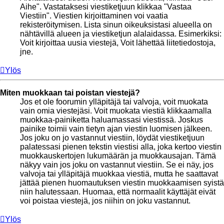
Aihe". Vastataksesi viestiketjuun klikkaa "Vastaa
Viestiin". Viestien kirjoittaminen voi vaatia
rekisteröitymisen. Lista sinun oikeuksistasi alueella on
nähtävillä alueen ja viestiketjun alalaidassa. Esimerkiksi:
Voit kirjoittaa uusia viestejä, Voit lähettää liitetiedostoja,
jne.
Ylös
Miten muokkaan tai poistan viestejä?
Jos et ole foorumin ylläpitäjä tai valvoja, voit muokata
vain omia viestejäsi. Voit muokata viestiä klikkaamalla
muokkaa-painiketta haluamassasi viestissä. Joskus
painike toimii vain tietyn ajan viestin luomisen jälkeen.
Jos joku on jo vastannut viestiin, löydät viestiketjuun
palatessasi pienen tekstin viestisi alla, joka kertoo viestin
muokkauskertojen lukumäärän ja muokkausajan. Tämä
näkyy vain jos joku on vastannut viestiin. Se ei näy, jos
valvoja tai ylläpitäjä muokkaa viestiä, mutta he saattavat
jättää pienen huomautuksen viestin muokkaamisen syistä
niin halutessaan. Huomaa, että normaalit käyttäjät eivät
voi poistaa viestejä, jos niihin on joku vastannut.
Ylös