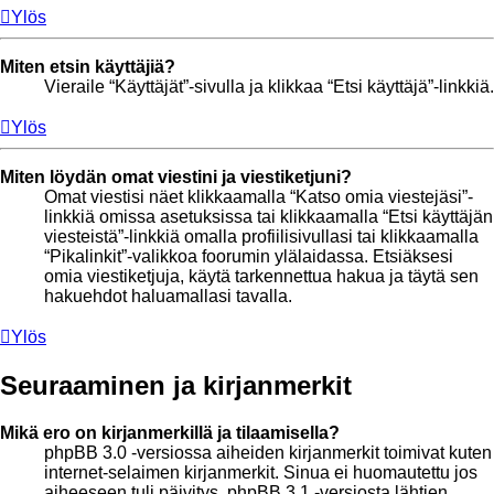
Ylös
Miten etsin käyttäjiä?
Vieraile “Käyttäjät”-sivulla ja klikkaa “Etsi käyttäjä”-linkkiä.
Ylös
Miten löydän omat viestini ja viestiketjuni?
Omat viestisi näet klikkaamalla “Katso omia viestejäsi”-
linkkiä omissa asetuksissa tai klikkaamalla “Etsi käyttäjän
viesteistä”-linkkiä omalla profiilisivullasi tai klikkaamalla
“Pikalinkit”-valikkoa foorumin ylälaidassa. Etsiäksesi
omia viestiketjuja, käytä tarkennettua hakua ja täytä sen
hakuehdot haluamallasi tavalla.
Ylös
Seuraaminen ja kirjanmerkit
Mikä ero on kirjanmerkillä ja tilaamisella?
phpBB 3.0 -versiossa aiheiden kirjanmerkit toimivat kuten
internet-selaimen kirjanmerkit. Sinua ei huomautettu jos
aiheeseen tuli päivitys. phpBB 3.1 -versiosta lähtien