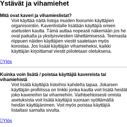
Ystävät ja vihamiehet
Mitä ovat kaveri ja vihamieslistat?
Voit käyttää näitä listoja muiden foorumin käyttäjien
organisointiin. Kaverilistalle lisätään käyttäjiä omien
asetusten kautta. Tämä auttaa nopeasti näkemään jos he
ovat paikalla ja yksityisviestien lähettämisessä. Teemasta
riippuen näiden käyttäjien viestit saatetaan myös
korostaa. Jos lisäät käyttäjän vihamieheksi, kaikki
käyttäjän kirjoittamat viestit piilotetaan oletuksena.
Ylös
Kuinka voin lisätä / poistaa käyttäjiä kavereista tai
vihamiehistä
Voit lisätä käyttäjiä listoihisi kahdella tapaa. Jokaisen
käyttäjän profiilissa on linkki jonka kautta voit lisätä heidät
joko kavereihin tai vihamiehiin. Vaihtoehtoisesti omista
asetuksista voit lisätä käyttäjiä suoraan syöttämällä
heidän käyttäjänimen. Voit myös poistaa käyttäjiä
listaltasi samalta sivulta.
Ylös