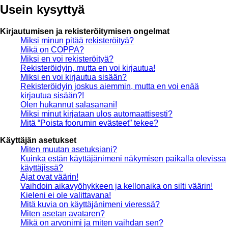
Usein kysyttyä
Kirjautumisen ja rekisteröitymisen ongelmat
Miksi minun pitää rekisteröityä?
Mikä on COPPA?
Miksi en voi rekisteröityä?
Rekisteröidyin, mutta en voi kirjautua!
Miksi en voi kirjautua sisään?
Rekisteröidyin joskus aiemmin, mutta en voi enää
kirjautua sisään?!
Olen hukannut salasanani!
Miksi minut kirjataan ulos automaattisesti?
Mitä “Poista foorumin evästeet” tekee?
Käyttäjän asetukset
Miten muutan asetuksiani?
Kuinka estän käyttäjänimeni näkymisen paikalla olevissa
käyttäjissä?
Ajat ovat väärin!
Vaihdoin aikavyöhykkeen ja kellonaika on silti väärin!
Kieleni ei ole valittavana!
Mitä kuvia on käyttäjänimeni vieressä?
Miten asetan avataren?
Mikä on arvonimi ja miten vaihdan sen?