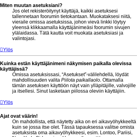
Miten muutan asetuksiani?
Jos olet rekisteröitynyt käyttäjä, kaikki asetuksesi
tallennetaan foorumin tietokantaan. Muokataksesi niitä,
vieraile omissa asetuksissa, johon vievä linkki löytyy
yleensä klikkaamalla käyttäjänimeäsi foorumin sivujen
ylälaidassa. Tätä kautta voit muokata asetuksiasi ja
valintojasi.
Ylös
Kuinka estän käyttäjänimeni näkymisen paikalla olevissa
käyttäjissä?
Omissa asetuksissasi, “Asetukset”-välilehdellä, löydät
mahdollisuuden valita
Piilota paikallaolo
. Ottamalla
tämän asetuksen käyttöön näyt vain ylläpitäjille, valvojille
ja itsellesi. Sinut lasketaan piilossa oleviin käyttäjiin.
Ylös
Ajat ovat väärin!
On mahdollista, että näytetty aika on eri aikavyöhykkeeltä
kuin se jossa itse olet. Tässä tapauksessa valitse omista
asetuksista oma aikavyöhykkeesi, esim. Lontoo, Pariisi,