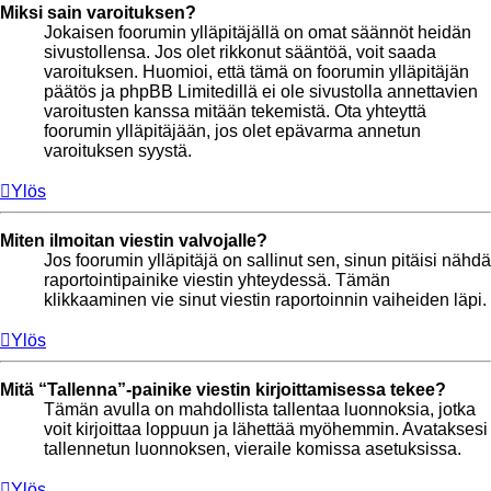
Miksi sain varoituksen?
Jokaisen foorumin ylläpitäjällä on omat säännöt heidän
sivustollensa. Jos olet rikkonut sääntöä, voit saada
varoituksen. Huomioi, että tämä on foorumin ylläpitäjän
päätös ja phpBB Limitedillä ei ole sivustolla annettavien
varoitusten kanssa mitään tekemistä. Ota yhteyttä
foorumin ylläpitäjään, jos olet epävarma annetun
varoituksen syystä.
Ylös
Miten ilmoitan viestin valvojalle?
Jos foorumin ylläpitäjä on sallinut sen, sinun pitäisi nähdä
raportointipainike viestin yhteydessä. Tämän
klikkaaminen vie sinut viestin raportoinnin vaiheiden läpi.
Ylös
Mitä “Tallenna”-painike viestin kirjoittamisessa tekee?
Tämän avulla on mahdollista tallentaa luonnoksia, jotka
voit kirjoittaa loppuun ja lähettää myöhemmin. Avataksesi
tallennetun luonnoksen, vieraile komissa asetuksissa.
Ylös