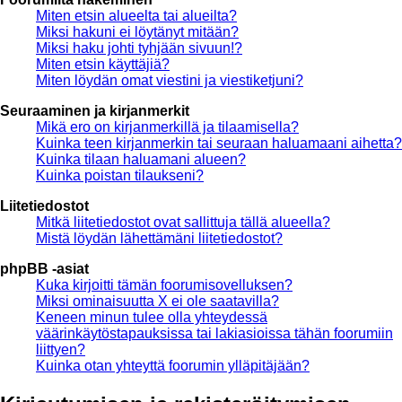
Miten etsin alueelta tai alueilta?
Miksi hakuni ei löytänyt mitään?
Miksi haku johti tyhjään sivuun!?
Miten etsin käyttäjiä?
Miten löydän omat viestini ja viestiketjuni?
Seuraaminen ja kirjanmerkit
Mikä ero on kirjanmerkillä ja tilaamisella?
Kuinka teen kirjanmerkin tai seuraan haluamaani aihetta?
Kuinka tilaan haluamani alueen?
Kuinka poistan tilaukseni?
Liitetiedostot
Mitkä liitetiedostot ovat sallittuja tällä alueella?
Mistä löydän lähettämäni liitetiedostot?
phpBB -asiat
Kuka kirjoitti tämän foorumisovelluksen?
Miksi ominaisuutta X ei ole saatavilla?
Keneen minun tulee olla yhteydessä
väärinkäytöstapauksissa tai lakiasioissa tähän foorumiin
liittyen?
Kuinka otan yhteyttä foorumin ylläpitäjään?