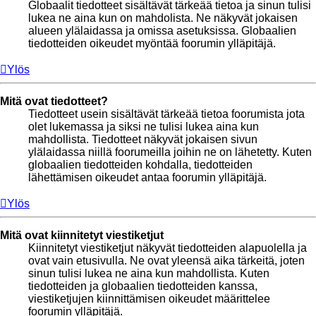
Globaalit tiedotteet sisältävät tärkeää tietoa ja sinun tulisi
lukea ne aina kun on mahdolista. Ne näkyvät jokaisen
alueen ylälaidassa ja omissa asetuksissa. Globaalien
tiedotteiden oikeudet myöntää foorumin ylläpitäjä.
Ylös
Mitä ovat tiedotteet?
Tiedotteet usein sisältävät tärkeää tietoa foorumista jota
olet lukemassa ja siksi ne tulisi lukea aina kun
mahdollista. Tiedotteet näkyvät jokaisen sivun
ylälaidassa niillä foorumeilla joihin ne on lähetetty. Kuten
globaalien tiedotteiden kohdalla, tiedotteiden
lähettämisen oikeudet antaa foorumin ylläpitäjä.
Ylös
Mitä ovat kiinnitetyt viestiketjut
Kiinnitetyt viestiketjut näkyvät tiedotteiden alapuolella ja
ovat vain etusivulla. Ne ovat yleensä aika tärkeitä, joten
sinun tulisi lukea ne aina kun mahdollista. Kuten
tiedotteiden ja globaalien tiedotteiden kanssa,
viestiketjujen kiinnittämisen oikeudet määrittelee
foorumin ylläpitäjä.