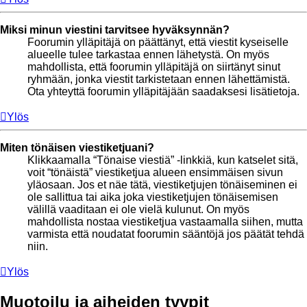
Miksi minun viestini tarvitsee hyväksynnän?
Foorumin ylläpitäjä on päättänyt, että viestit kyseiselle
alueelle tulee tarkastaa ennen lähetystä. On myös
mahdollista, että foorumin ylläpitäjä on siirtänyt sinut
ryhmään, jonka viestit tarkistetaan ennen lähettämistä.
Ota yhteyttä foorumin ylläpitäjään saadaksesi lisätietoja.
Ylös
Miten tönäisen viestiketjuani?
Klikkaamalla “Tönaise viestiä” -linkkiä, kun katselet sitä,
voit “tönäistä” viestiketjua alueen ensimmäisen sivun
yläosaan. Jos et näe tätä, viestiketjujen tönäiseminen ei
ole sallittua tai aika joka viestiketjujen tönäisemisen
välillä vaaditaan ei ole vielä kulunut. On myös
mahdollista nostaa viestiketjua vastaamalla siihen, mutta
varmista että noudatat foorumin sääntöjä jos päätät tehdä
niin.
Ylös
Muotoilu ja aiheiden tyypit