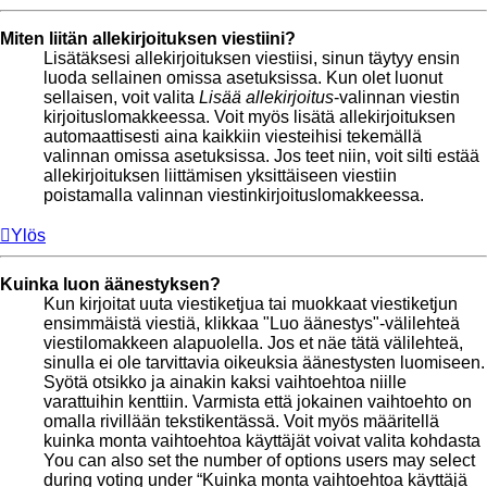
Miten liitän allekirjoituksen viestiini?
Lisätäksesi allekirjoituksen viestiisi, sinun täytyy ensin
luoda sellainen omissa asetuksissa. Kun olet luonut
sellaisen, voit valita
Lisää allekirjoitus
-valinnan viestin
kirjoituslomakkeessa. Voit myös lisätä allekirjoituksen
automaattisesti aina kaikkiin viesteihisi tekemällä
valinnan omissa asetuksissa. Jos teet niin, voit silti estää
allekirjoituksen liittämisen yksittäiseen viestiin
poistamalla valinnan viestinkirjoituslomakkeessa.
Ylös
Kuinka luon äänestyksen?
Kun kirjoitat uuta viestiketjua tai muokkaat viestiketjun
ensimmäistä viestiä, klikkaa "Luo äänestys"-välilehteä
viestilomakkeen alapuolella. Jos et näe tätä välilehteä,
sinulla ei ole tarvittavia oikeuksia äänestysten luomiseen.
Syötä otsikko ja ainakin kaksi vaihtoehtoa niille
varattuihin kenttiin. Varmista että jokainen vaihtoehto on
omalla rivillään tekstikentässä. Voit myös määritellä
kuinka monta vaihtoehtoa käyttäjät voivat valita kohdasta
You can also set the number of options users may select
during voting under “Kuinka monta vaihtoehtoa käyttäjä