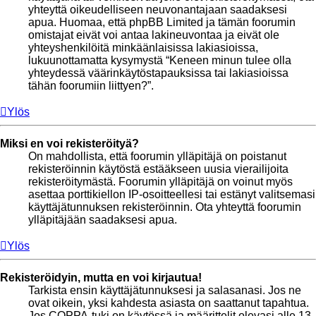
yhteyttä oikeudelliseen neuvonantajaan saadaksesi
apua. Huomaa, että phpBB Limited ja tämän foorumin
omistajat eivät voi antaa lakineuvontaa ja eivät ole
yhteyshenkilöitä minkäänlaisissa lakiasioissa,
lukuunottamatta kysymystä “Keneen minun tulee olla
yhteydessä väärinkäytöstapauksissa tai lakiasioissa
tähän foorumiin liittyen?”.
Ylös
Miksi en voi rekisteröityä?
On mahdollista, että foorumin ylläpitäjä on poistanut
rekisteröinnin käytöstä estääkseen uusia vierailijoita
rekisteröitymästä. Foorumin ylläpitäjä on voinut myös
asettaa porttikiellon IP-osoitteellesi tai estänyt valitsemasi
käyttäjätunnuksen rekisteröinnin. Ota yhteyttä foorumin
ylläpitäjään saadaksesi apua.
Ylös
Rekisteröidyin, mutta en voi kirjautua!
Tarkista ensin käyttäjätunnuksesi ja salasanasi. Jos ne
ovat oikein, yksi kahdesta asiasta on saattanut tapahtua.
Jos COPPA-tuki on käytössä ja määrittelit olevasi alle 13-