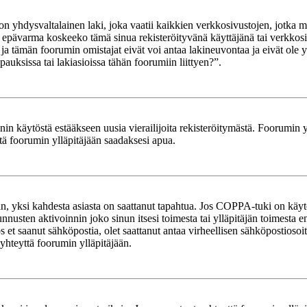
yhdysvaltalainen laki, joka vaatii kaikkien verkkosivustojen, jotka mahd
et epävarma koskeeko tämä sinua rekisteröityvänä käyttäjänä tai verkkosiv
tämän foorumin omistajat eivät voi antaa lakineuvontaa ja eivät ole yh
ksissa tai lakiasioissa tähän foorumiin liittyen?”.
in käytöstä estääkseen uusia vierailijoita rekisteröitymästä. Foorumin yl
tä foorumin ylläpitäjään saadaksesi apua.
in, yksi kahdesta asiasta on saattanut tapahtua. Jos COPPA-tuki on käytöss
nnusten aktivoinnin joko sinun itsesi toimesta tai ylläpitäjän toimesta e
Jos et saanut sähköpostia, olet saattanut antaa virheellisen sähköpostioso
 yhteyttä foorumin ylläpitäjään.