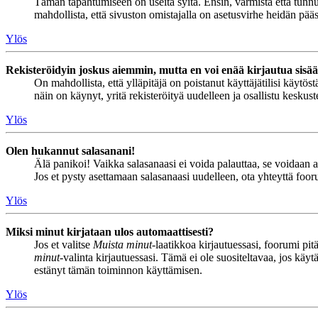
Tämän tapahtumiseen on useita syitä. Ensin, varmista että tunnuks
mahdollista, että sivuston omistajalla on asetusvirhe heidän pääss
Ylös
Rekisteröidyin joskus aiemmin, mutta en voi enää kirjautua sisä
On mahdollista, että ylläpitäjä on poistanut käyttäjätilisi käytö
näin on käynyt, yritä rekisteröityä uudelleen ja osallistu keskus
Ylös
Olen hukannut salasanani!
Älä panikoi! Vaikka salasanaasi ei voida palauttaa, se voidaan 
Jos et pysty asettamaan salasanaasi uudelleen, ota yhteyttä foor
Ylös
Miksi minut kirjataan ulos automaattisesti?
Jos et valitse
Muista minut
-laatikkoa kirjautuessasi, foorumi pi
minut
-valinta kirjautuessasi. Tämä ei ole suositeltavaa, jos käyt
estänyt tämän toiminnon käyttämisen.
Ylös