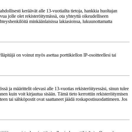
ollisesti keräävät alle 13-vuotiailta tietoja, hankkia huoltajan
ua jolle olet rekisteröitymässä, ota yhteyttä oikeudelliseen
teyshenkilöitä minkäänlaisissa lakiasioissa, lukuunottamatta
läpitäjä on voinut myös asettaa porttikiellon IP-osoitteellesi tai
ä ja määrittelit olevasi alle 13-vuotias rekisteröityessäsi, sinun tulee
nnen kuin voit kirjautua sisään. Tämä tieto kerrottiin rekisteröitymisen
itteen tai sähköpostit ovat saattaneet jäädä roskapostisuodattimeen. Jos