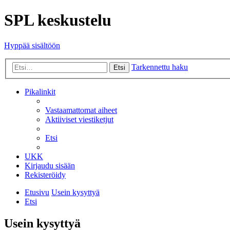
SPL keskustelu
Hyppää sisältöön
Tarkennettu haku
Etsi
Pikalinkit
Vastaamattomat aiheet
Aktiiviset viestiketjut
Etsi
UKK
Kirjaudu sisään
Rekisteröidy
Etusivu
Usein kysyttyä
Etsi
Usein kysyttyä