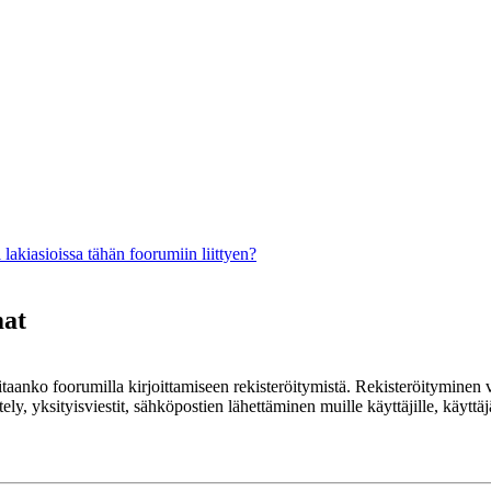
lakiasioissa tähän foorumiin liittyen?
mat
rvitaanko foorumilla kirjoittamiseen rekisteröitymistä. Rekisteröityminen 
ely, yksityisviestit, sähköpostien lähettäminen muille käyttäjille, käyt