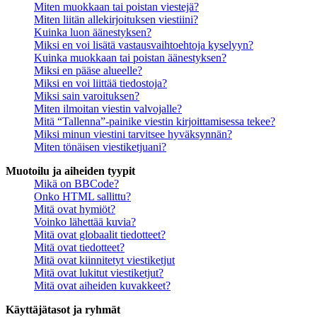
Miten muokkaan tai poistan viestejä?
Miten liitän allekirjoituksen viestiini?
Kuinka luon äänestyksen?
Miksi en voi lisätä vastausvaihtoehtoja kyselyyn?
Kuinka muokkaan tai poistan äänestyksen?
Miksi en pääse alueelle?
Miksi en voi liittää tiedostoja?
Miksi sain varoituksen?
Miten ilmoitan viestin valvojalle?
Mitä “Tallenna”-painike viestin kirjoittamisessa tekee?
Miksi minun viestini tarvitsee hyväksynnän?
Miten tönäisen viestiketjuani?
Muotoilu ja aiheiden tyypit
Mikä on BBCode?
Onko HTML sallittu?
Mitä ovat hymiöt?
Voinko lähettää kuvia?
Mitä ovat globaalit tiedotteet?
Mitä ovat tiedotteet?
Mitä ovat kiinnitetyt viestiketjut
Mitä ovat lukitut viestiketjut?
Mitä ovat aiheiden kuvakkeet?
Käyttäjätasot ja ryhmät