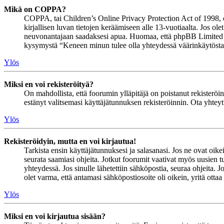
Mikä on COPPA?
COPPA, tai Children’s Online Privacy Protection Act of 1998, on 
kirjallisen luvan tietojen keräämiseen alle 13-vuotiaalta. Jos ol
neuvonantajaan saadaksesi apua. Huomaa, että phpBB Limited ja 
kysymystä “Keneen minun tulee olla yhteydessä väärinkäytöstapau
Ylös
Miksi en voi rekisteröityä?
On mahdollista, että foorumin ylläpitäjä on poistanut rekisteröinn
estänyt valitsemasi käyttäjätunnuksen rekisteröinnin. Ota yhteyt
Ylös
Rekisteröidyin, mutta en voi kirjautua!
Tarkista ensin käyttäjätunnuksesi ja salasanasi. Jos ne ovat oike
seurata saamiasi ohjeita. Jotkut foorumit vaativat myös uusien tu
yhteydessä. Jos sinulle lähetettiin sähköpostia, seuraa ohjeita. 
olet varma, että antamasi sähköpostiosoite oli oikein, yritä ottaa
Ylös
Miksi en voi kirjautua sisään?