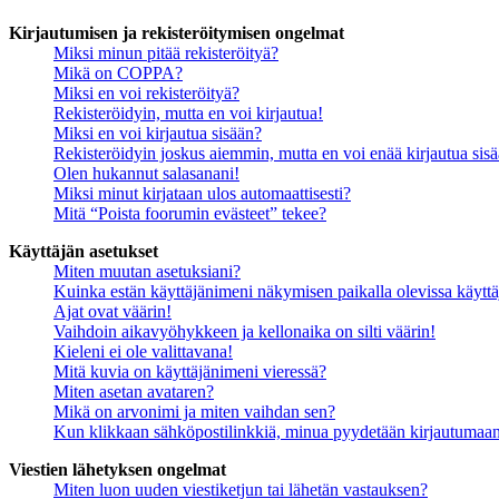
Kirjautumisen ja rekisteröitymisen ongelmat
Miksi minun pitää rekisteröityä?
Mikä on COPPA?
Miksi en voi rekisteröityä?
Rekisteröidyin, mutta en voi kirjautua!
Miksi en voi kirjautua sisään?
Rekisteröidyin joskus aiemmin, mutta en voi enää kirjautua sis
Olen hukannut salasanani!
Miksi minut kirjataan ulos automaattisesti?
Mitä “Poista foorumin evästeet” tekee?
Käyttäjän asetukset
Miten muutan asetuksiani?
Kuinka estän käyttäjänimeni näkymisen paikalla olevissa käyttä
Ajat ovat väärin!
Vaihdoin aikavyöhykkeen ja kellonaika on silti väärin!
Kieleni ei ole valittavana!
Mitä kuvia on käyttäjänimeni vieressä?
Miten asetan avataren?
Mikä on arvonimi ja miten vaihdan sen?
Kun klikkaan sähköpostilinkkiä, minua pyydetään kirjautumaa
Viestien lähetyksen ongelmat
Miten luon uuden viestiketjun tai lähetän vastauksen?