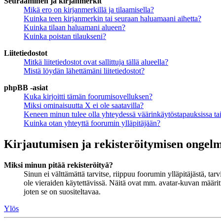
Seuraaminen ja kirjanmerkit
Mikä ero on kirjanmerkillä ja tilaamisella?
Kuinka teen kirjanmerkin tai seuraan haluamaani aihetta?
Kuinka tilaan haluamani alueen?
Kuinka poistan tilaukseni?
Liitetiedostot
Mitkä liitetiedostot ovat sallittuja tällä alueella?
Mistä löydän lähettämäni liitetiedostot?
phpBB -asiat
Kuka kirjoitti tämän foorumisovelluksen?
Miksi ominaisuutta X ei ole saatavilla?
Keneen minun tulee olla yhteydessä väärinkäytöstapauksissa tai 
Kuinka otan yhteyttä foorumin ylläpitäjään?
Kirjautumisen ja rekisteröitymisen ongel
Miksi minun pitää rekisteröityä?
Sinun ei välttämättä tarvitse, riippuu foorumin ylläpitäjästä, ta
ole vieraiden käytettävissä. Näitä ovat mm. avatar-kuvan määritt
joten se on suositeltavaa.
Ylös