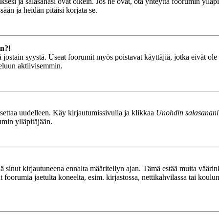
esi ja salasanasi ovat oikein. Jos ne ovat, ota yhteyttä foorumin ylläpit
ään ja heidän pitäisi korjata se.
än?!
stä jostain syystä. Useat foorumit myös poistavat käyttäjiä, jotka eivät o
teluun aktiivisemmin.
asettaa uudelleen. Käy kirjautumissivulla ja klikkaa
Unohdin salasanani
umin ylläpitäjään.
tää sinut kirjautuneena ennalta määritellyn ajan. Tämä estää muita vääri
ät foorumia jaetulta koneelta, esim. kirjastossa, nettikahvilassa tai koulu