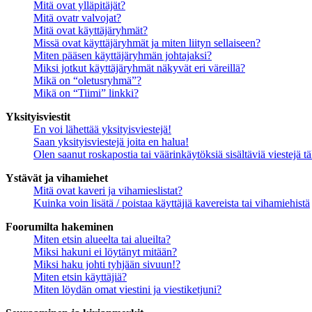
Mitä ovat ylläpitäjät?
Mitä ovatr valvojat?
Mitä ovat käyttäjäryhmät?
Missä ovat käyttäjäryhmät ja miten liityn sellaiseen?
Miten pääsen käyttäjäryhmän johtajaksi?
Miksi jotkut käyttäjäryhmät näkyvät eri väreillä?
Mikä on “oletusryhmä”?
Mikä on “Tiimi” linkki?
Yksityisviestit
En voi lähettää yksityisviestejä!
Saan yksityisviestejä joita en halua!
Olen saanut roskapostia tai väärinkäytöksiä sisältäviä viestejä tä
Ystävät ja vihamiehet
Mitä ovat kaveri ja vihamieslistat?
Kuinka voin lisätä / poistaa käyttäjiä kavereista tai vihamiehistä
Foorumilta hakeminen
Miten etsin alueelta tai alueilta?
Miksi hakuni ei löytänyt mitään?
Miksi haku johti tyhjään sivuun!?
Miten etsin käyttäjiä?
Miten löydän omat viestini ja viestiketjuni?