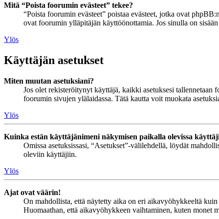
Mitä “Poista foorumin evästeet” tekee?
“Poista foorumin evästeet” poistaa evästeet, jotka ovat phpBB:n 
ovat foorumin ylläpitäjän käyttöönottamia. Jos sinulla on sisää
Ylös
Käyttäjän asetukset
Miten muutan asetuksiani?
Jos olet rekisteröitynyt käyttäjä, kaikki asetuksesi tallennetaa
foorumin sivujen ylälaidassa. Tätä kautta voit muokata asetuksias
Ylös
Kuinka estän käyttäjänimeni näkymisen paikalla olevissa käyttäj
Omissa asetuksissasi, “Asetukset”-välilehdellä, löydät mahdoll
oleviin käyttäjiin.
Ylös
Ajat ovat väärin!
On mahdollista, että näytetty aika on eri aikavyöhykkeeltä kuin 
Huomaathan, että aikavyöhykkeen vaihtaminen, kuten monet muutki