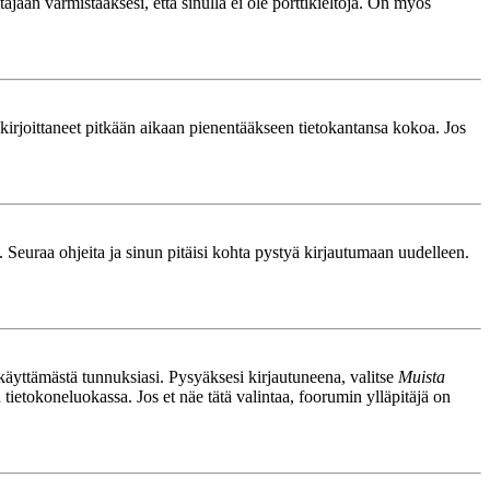
äjään varmistaaksesi, että sinulla ei ole porttikieltoja. On myös
le kirjoittaneet pitkään aikaan pienentääkseen tietokantansa kokoa. Jos
. Seuraa ohjeita ja sinun pitäisi kohta pystyä kirjautumaan uudelleen.
nkäyttämästä tunnuksiasi. Pysyäksesi kirjautuneena, valitse
Muista
n tietokoneluokassa. Jos et näe tätä valintaa, foorumin ylläpitäjä on