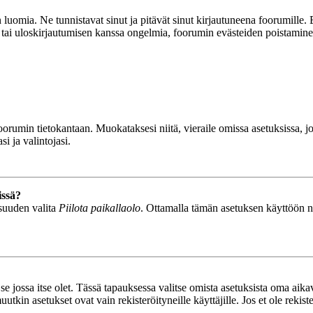
luomia. Ne tunnistavat sinut ja pitävät sinut kirjautuneena foorumille. E
n tai uloskirjautumisen kanssa ongelmia, foorumin evästeiden poistamine
n foorumin tietokantaan. Muokataksesi niitä, vieraile omissa asetuksissa,
i ja valintojasi.
issä?
isuuden valita
Piilota paikallaolo
. Ottamalla tämän asetuksen käyttöön näyt
se jossa itse olet. Tässä tapauksessa valitse omista asetuksista oma ai
n asetukset ovat vain rekisteröityneille käyttäjille. Jos et ole rekiste