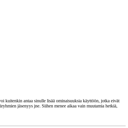
voi kuitenkin antaa sinulle lisää ominaisuuksia käyttöön, jotka eivät
täjäryhmien jäsenyys jne. Siihen menee aikaa vain muutamia hetkiä,