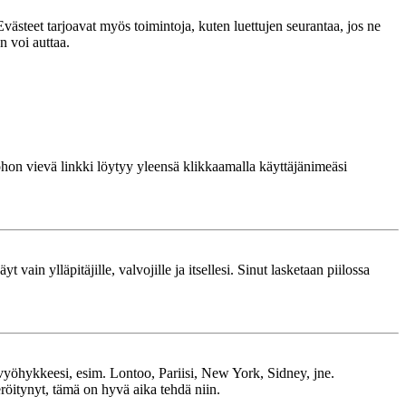
västeet tarjoavat myös toimintoja, kuten luettujen seurantaa, jos ne
n voi auttaa.
 johon vievä linkki löytyy yleensä klikkaamalla käyttäjänimeäsi
 vain ylläpitäjille, valvojille ja itsellesi. Sinut lasketaan piilossa
kavyöhykkeesi, esim. Lontoo, Pariisi, New York, Sidney, jne.
röitynyt, tämä on hyvä aika tehdä niin.