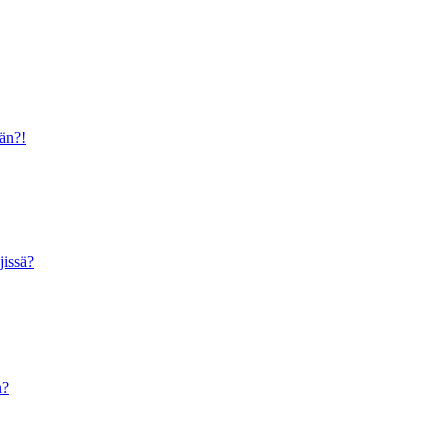
ään?!
jissä?
n?