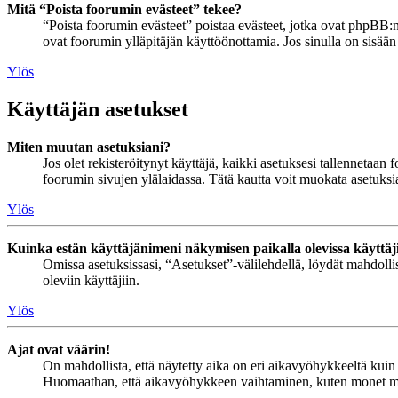
Mitä “Poista foorumin evästeet” tekee?
“Poista foorumin evästeet” poistaa evästeet, jotka ovat phpBB:n 
ovat foorumin ylläpitäjän käyttöönottamia. Jos sinulla on sisää
Ylös
Käyttäjän asetukset
Miten muutan asetuksiani?
Jos olet rekisteröitynyt käyttäjä, kaikki asetuksesi tallennetaa
foorumin sivujen ylälaidassa. Tätä kautta voit muokata asetuksias
Ylös
Kuinka estän käyttäjänimeni näkymisen paikalla olevissa käyttäj
Omissa asetuksissasi, “Asetukset”-välilehdellä, löydät mahdoll
oleviin käyttäjiin.
Ylös
Ajat ovat väärin!
On mahdollista, että näytetty aika on eri aikavyöhykkeeltä kuin 
Huomaathan, että aikavyöhykkeen vaihtaminen, kuten monet muutki