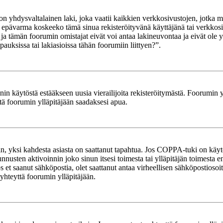
yhdysvaltalainen laki, joka vaatii kaikkien verkkosivustojen, jotka mahd
et epävarma koskeeko tämä sinua rekisteröityvänä käyttäjänä tai verkkosiv
tämän foorumin omistajat eivät voi antaa lakineuvontaa ja eivät ole yh
ksissa tai lakiasioissa tähän foorumiin liittyen?”.
in käytöstä estääkseen uusia vierailijoita rekisteröitymästä. Foorumin yl
tä foorumin ylläpitäjään saadaksesi apua.
in, yksi kahdesta asiasta on saattanut tapahtua. Jos COPPA-tuki on käytöss
nnusten aktivoinnin joko sinun itsesi toimesta tai ylläpitäjän toimesta e
Jos et saanut sähköpostia, olet saattanut antaa virheellisen sähköpostioso
 yhteyttä foorumin ylläpitäjään.