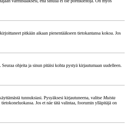
äjään varmistaaksesi, että sinulla ei ole porttikieltoja. On myös
le kirjoittaneet pitkään aikaan pienentääkseen tietokantansa kokoa. Jos
. Seuraa ohjeita ja sinun pitäisi kohta pystyä kirjautumaan uudelleen.
nkäyttämästä tunnuksiasi. Pysyäksesi kirjautuneena, valitse
Muista
n tietokoneluokassa. Jos et näe tätä valintaa, foorumin ylläpitäjä on