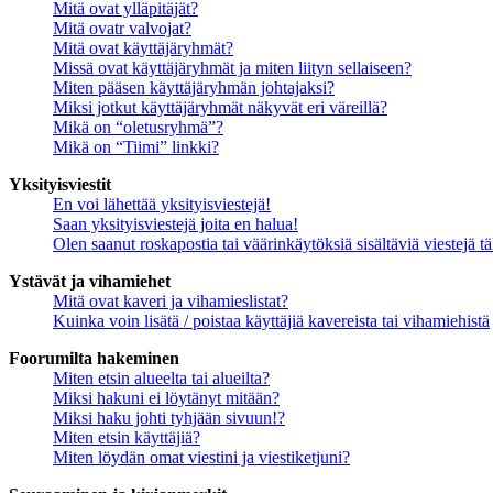
Mitä ovat ylläpitäjät?
Mitä ovatr valvojat?
Mitä ovat käyttäjäryhmät?
Missä ovat käyttäjäryhmät ja miten liityn sellaiseen?
Miten pääsen käyttäjäryhmän johtajaksi?
Miksi jotkut käyttäjäryhmät näkyvät eri väreillä?
Mikä on “oletusryhmä”?
Mikä on “Tiimi” linkki?
Yksityisviestit
En voi lähettää yksityisviestejä!
Saan yksityisviestejä joita en halua!
Olen saanut roskapostia tai väärinkäytöksiä sisältäviä viestejä tä
Ystävät ja vihamiehet
Mitä ovat kaveri ja vihamieslistat?
Kuinka voin lisätä / poistaa käyttäjiä kavereista tai vihamiehistä
Foorumilta hakeminen
Miten etsin alueelta tai alueilta?
Miksi hakuni ei löytänyt mitään?
Miksi haku johti tyhjään sivuun!?
Miten etsin käyttäjiä?
Miten löydän omat viestini ja viestiketjuni?