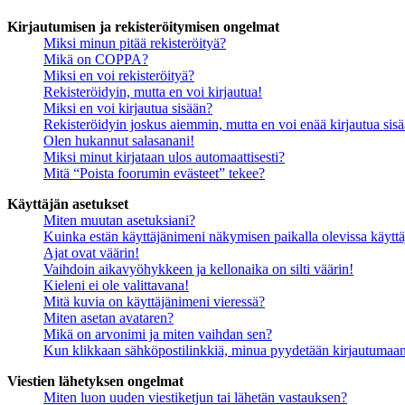
Kirjautumisen ja rekisteröitymisen ongelmat
Miksi minun pitää rekisteröityä?
Mikä on COPPA?
Miksi en voi rekisteröityä?
Rekisteröidyin, mutta en voi kirjautua!
Miksi en voi kirjautua sisään?
Rekisteröidyin joskus aiemmin, mutta en voi enää kirjautua sis
Olen hukannut salasanani!
Miksi minut kirjataan ulos automaattisesti?
Mitä “Poista foorumin evästeet” tekee?
Käyttäjän asetukset
Miten muutan asetuksiani?
Kuinka estän käyttäjänimeni näkymisen paikalla olevissa käyttä
Ajat ovat väärin!
Vaihdoin aikavyöhykkeen ja kellonaika on silti väärin!
Kieleni ei ole valittavana!
Mitä kuvia on käyttäjänimeni vieressä?
Miten asetan avataren?
Mikä on arvonimi ja miten vaihdan sen?
Kun klikkaan sähköpostilinkkiä, minua pyydetään kirjautumaa
Viestien lähetyksen ongelmat
Miten luon uuden viestiketjun tai lähetän vastauksen?