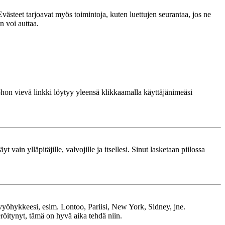
västeet tarjoavat myös toimintoja, kuten luettujen seurantaa, jos ne
n voi auttaa.
 johon vievä linkki löytyy yleensä klikkaamalla käyttäjänimeäsi
 vain ylläpitäjille, valvojille ja itsellesi. Sinut lasketaan piilossa
kavyöhykkeesi, esim. Lontoo, Pariisi, New York, Sidney, jne.
röitynyt, tämä on hyvä aika tehdä niin.