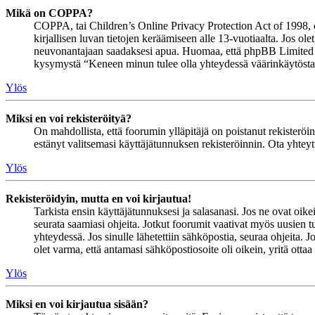
Mikä on COPPA?
COPPA, tai Children’s Online Privacy Protection Act of 1998, on 
kirjallisen luvan tietojen keräämiseen alle 13-vuotiaalta. Jos ol
neuvonantajaan saadaksesi apua. Huomaa, että phpBB Limited ja 
kysymystä “Keneen minun tulee olla yhteydessä väärinkäytöstapau
Ylös
Miksi en voi rekisteröityä?
On mahdollista, että foorumin ylläpitäjä on poistanut rekisteröinn
estänyt valitsemasi käyttäjätunnuksen rekisteröinnin. Ota yhteyt
Ylös
Rekisteröidyin, mutta en voi kirjautua!
Tarkista ensin käyttäjätunnuksesi ja salasanasi. Jos ne ovat oike
seurata saamiasi ohjeita. Jotkut foorumit vaativat myös uusien tu
yhteydessä. Jos sinulle lähetettiin sähköpostia, seuraa ohjeita. 
olet varma, että antamasi sähköpostiosoite oli oikein, yritä ottaa
Ylös
Miksi en voi kirjautua sisään?