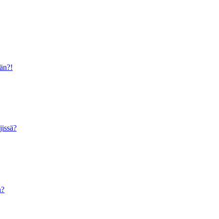
ään?!
jissä?
n?