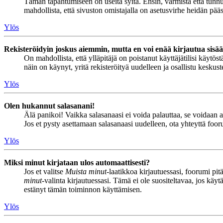
Tämän tapahtumiseen on useita syitä. Ensin, varmista että tunnuks
mahdollista, että sivuston omistajalla on asetusvirhe heidän pääss
Ylös
Rekisteröidyin joskus aiemmin, mutta en voi enää kirjautua sisä
On mahdollista, että ylläpitäjä on poistanut käyttäjätilisi käytö
näin on käynyt, yritä rekisteröityä uudelleen ja osallistu keskus
Ylös
Olen hukannut salasanani!
Älä panikoi! Vaikka salasanaasi ei voida palauttaa, se voidaan 
Jos et pysty asettamaan salasanaasi uudelleen, ota yhteyttä foor
Ylös
Miksi minut kirjataan ulos automaattisesti?
Jos et valitse
Muista minut
-laatikkoa kirjautuessasi, foorumi pi
minut
-valinta kirjautuessasi. Tämä ei ole suositeltavaa, jos käyt
estänyt tämän toiminnon käyttämisen.
Ylös