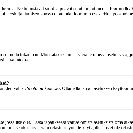
luomia. Ne tunnistavat sinut ja pitävät sinut kirjautuneena foorumille. E
n tai uloskirjautumisen kanssa ongelmia, foorumin evästeiden poistamine
n foorumin tietokantaan. Muokataksesi niitä, vieraile omissa asetuksissa,
i ja valintojasi.
issä?
isuuden valita
Piilota paikallaolo
. Ottamalla tämän asetuksen käyttöön näyt
se jossa itse olet. Tässä tapauksessa valitse omista asetuksista oma ai
n asetukset ovat vain rekisteröityneille käyttäjille. Jos et ole rekiste