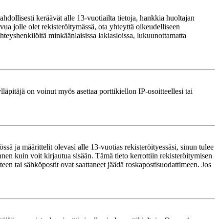
ollisesti keräävät alle 13-vuotiailta tietoja, hankkia huoltajan
ua jolle olet rekisteröitymässä, ota yhteyttä oikeudelliseen
teyshenkilöitä minkäänlaisissa lakiasioissa, lukuunottamatta
läpitäjä on voinut myös asettaa porttikiellon IP-osoitteellesi tai
ä ja määrittelit olevasi alle 13-vuotias rekisteröityessäsi, sinun tulee
nnen kuin voit kirjautua sisään. Tämä tieto kerrottiin rekisteröitymisen
itteen tai sähköpostit ovat saattaneet jäädä roskapostisuodattimeen. Jos