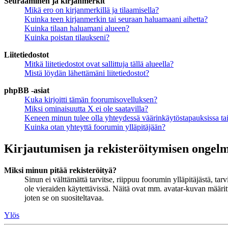
Seuraaminen ja kirjanmerkit
Mikä ero on kirjanmerkillä ja tilaamisella?
Kuinka teen kirjanmerkin tai seuraan haluamaani aihetta?
Kuinka tilaan haluamani alueen?
Kuinka poistan tilaukseni?
Liitetiedostot
Mitkä liitetiedostot ovat sallittuja tällä alueella?
Mistä löydän lähettämäni liitetiedostot?
phpBB -asiat
Kuka kirjoitti tämän foorumisovelluksen?
Miksi ominaisuutta X ei ole saatavilla?
Keneen minun tulee olla yhteydessä väärinkäytöstapauksissa tai 
Kuinka otan yhteyttä foorumin ylläpitäjään?
Kirjautumisen ja rekisteröitymisen ongel
Miksi minun pitää rekisteröityä?
Sinun ei välttämättä tarvitse, riippuu foorumin ylläpitäjästä, ta
ole vieraiden käytettävissä. Näitä ovat mm. avatar-kuvan määritt
joten se on suositeltavaa.
Ylös