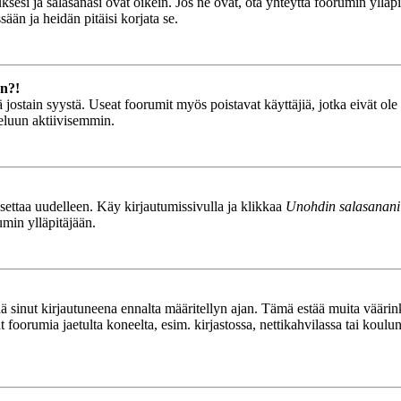
esi ja salasanasi ovat oikein. Jos ne ovat, ota yhteyttä foorumin ylläpit
ään ja heidän pitäisi korjata se.
än?!
stä jostain syystä. Useat foorumit myös poistavat käyttäjiä, jotka eivät o
teluun aktiivisemmin.
asettaa uudelleen. Käy kirjautumissivulla ja klikkaa
Unohdin salasanani
umin ylläpitäjään.
tää sinut kirjautuneena ennalta määritellyn ajan. Tämä estää muita vääri
ät foorumia jaetulta koneelta, esim. kirjastossa, nettikahvilassa tai koulu