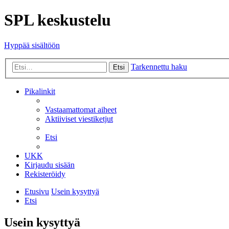
SPL keskustelu
Hyppää sisältöön
Tarkennettu haku
Etsi
Pikalinkit
Vastaamattomat aiheet
Aktiiviset viestiketjut
Etsi
UKK
Kirjaudu sisään
Rekisteröidy
Etusivu
Usein kysyttyä
Etsi
Usein kysyttyä