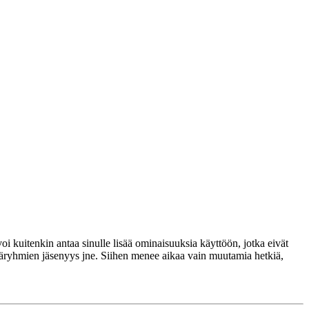
voi kuitenkin antaa sinulle lisää ominaisuuksia käyttöön, jotka eivät
täjäryhmien jäsenyys jne. Siihen menee aikaa vain muutamia hetkiä,