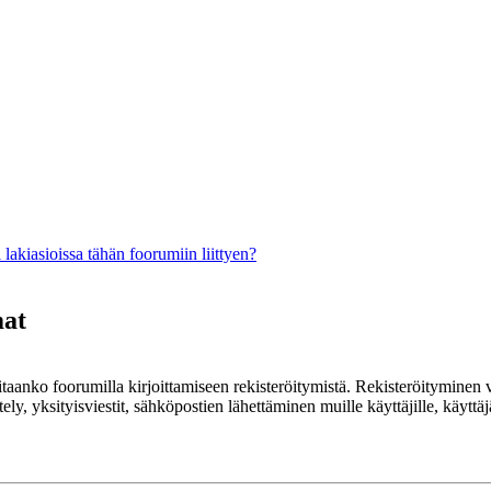
lakiasioissa tähän foorumiin liittyen?
mat
rvitaanko foorumilla kirjoittamiseen rekisteröitymistä. Rekisteröityminen 
ely, yksityisviestit, sähköpostien lähettäminen muille käyttäjille, käyt