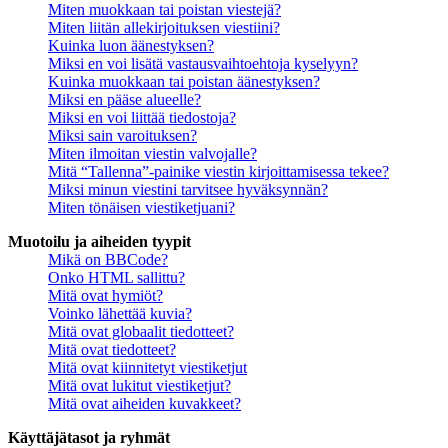
Miten muokkaan tai poistan viestejä?
Miten liitän allekirjoituksen viestiini?
Kuinka luon äänestyksen?
Miksi en voi lisätä vastausvaihtoehtoja kyselyyn?
Kuinka muokkaan tai poistan äänestyksen?
Miksi en pääse alueelle?
Miksi en voi liittää tiedostoja?
Miksi sain varoituksen?
Miten ilmoitan viestin valvojalle?
Mitä “Tallenna”-painike viestin kirjoittamisessa tekee?
Miksi minun viestini tarvitsee hyväksynnän?
Miten tönäisen viestiketjuani?
Muotoilu ja aiheiden tyypit
Mikä on BBCode?
Onko HTML sallittu?
Mitä ovat hymiöt?
Voinko lähettää kuvia?
Mitä ovat globaalit tiedotteet?
Mitä ovat tiedotteet?
Mitä ovat kiinnitetyt viestiketjut
Mitä ovat lukitut viestiketjut?
Mitä ovat aiheiden kuvakkeet?
Käyttäjätasot ja ryhmät