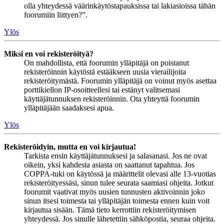
olla yhteydessä väärinkäytöstapauksissa tai lakiasioissa tähän
foorumiin liittyen?”.
Ylös
Miksi en voi rekisteröityä?
On mahdollista, että foorumin ylläpitäjä on poistanut
rekisteröinnin käytöstä estääkseen uusia vierailijoita
rekisteröitymästä. Foorumin ylläpitäjä on voinut myös asettaa
porttikiellon IP-osoitteellesi tai estänyt valitsemasi
käyttäjätunnuksen rekisteröinnin. Ota yhteyttä foorumin
ylläpitäjään saadaksesi apua.
Ylös
Rekisteröidyin, mutta en voi kirjautua!
Tarkista ensin käyttäjätunnuksesi ja salasanasi. Jos ne ovat
oikein, yksi kahdesta asiasta on saattanut tapahtua. Jos
COPPA-tuki on käytössä ja määrittelit olevasi alle 13-vuotias
rekisteröityessäsi, sinun tulee seurata saamiasi ohjeita. Jotkut
foorumit vaativat myös uusien tunnusten aktivoinnin joko
sinun itsesi toimesta tai ylläpitäjän toimesta ennen kuin voit
kirjautua sisään. Tämä tieto kerrottiin rekisteröitymisen
yhteydessä. Jos sinulle lähetettiin sähköpostia, seuraa ohjeita.