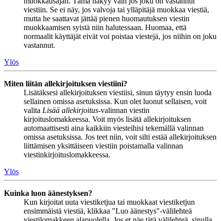
muokkausajan. Tämä näkyy vain jos joku on vastannut
viestiin. Se ei näy, jos valvoja tai ylläpitäjä muokkaa viestiä,
mutta he saattavat jättää pienen huomautuksen viestin
muokkaamisen syistä niin halutessaan. Huomaa, että
normaalit käyttäjät eivät voi poistaa viestejä, jos niihin on joku
vastannut.
Ylös
Miten liitän allekirjoituksen viestiini?
Lisätäksesi allekirjoituksen viestiisi, sinun täytyy ensin luoda
sellainen omissa asetuksissa. Kun olet luonut sellaisen, voit
valita
Lisää allekirjoitus
-valinnan viestin
kirjoituslomakkeessa. Voit myös lisätä allekirjoituksen
automaattisesti aina kaikkiin viesteihisi tekemällä valinnan
omissa asetuksissa. Jos teet niin, voit silti estää allekirjoituksen
liittämisen yksittäiseen viestiin poistamalla valinnan
viestinkirjoituslomakkeessa.
Ylös
Kuinka luon äänestyksen?
Kun kirjoitat uuta viestiketjua tai muokkaat viestiketjun
ensimmäistä viestiä, klikkaa "Luo äänestys"-välilehteä
viestilomakkeen alapuolella. Jos et näe tätä välilehteä, sinulla