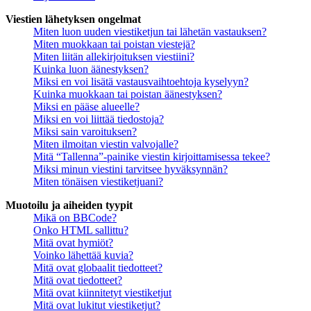
Viestien lähetyksen ongelmat
Miten luon uuden viestiketjun tai lähetän vastauksen?
Miten muokkaan tai poistan viestejä?
Miten liitän allekirjoituksen viestiini?
Kuinka luon äänestyksen?
Miksi en voi lisätä vastausvaihtoehtoja kyselyyn?
Kuinka muokkaan tai poistan äänestyksen?
Miksi en pääse alueelle?
Miksi en voi liittää tiedostoja?
Miksi sain varoituksen?
Miten ilmoitan viestin valvojalle?
Mitä “Tallenna”-painike viestin kirjoittamisessa tekee?
Miksi minun viestini tarvitsee hyväksynnän?
Miten tönäisen viestiketjuani?
Muotoilu ja aiheiden tyypit
Mikä on BBCode?
Onko HTML sallittu?
Mitä ovat hymiöt?
Voinko lähettää kuvia?
Mitä ovat globaalit tiedotteet?
Mitä ovat tiedotteet?
Mitä ovat kiinnitetyt viestiketjut
Mitä ovat lukitut viestiketjut?