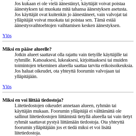
Jos kukaan ei ole vielä äänestänyt, käyttäjät voivat poistaa
äänestyksen tai muokata mitä tahansa äänestyksen asetusta.
Jos käyttäjät ovat kuitenkin jo äänestäneet, vain valvojat tai
ylläpitäjät voivat muokata tai poistaa sen. Tämä estää
äänestysvaihtoehtojen vaihtamisen kesken äänestyksen.
Ylös
Miksi en pääse alueelle?
Jotkin alueet saattavat olla rajattu vain tietyille käyttäjille tai
ryhmille. Katsoaksesi, lukeaksesi, kirjoittaaksesi tai muiden
toimintojen tekeminen alueella saattaa tarvita erikoisoikeuksia.
Jos haluat oikeudet, ota yhteyttä foorumin valvojaan tai
ylläpitäjään.
Ylös
Miksi en voi liittää tiedostoja?
Liitetiedostojen oikeudet annetaan alueen, ryhmän tai
käyttäjän mukaan. Foorumin ylläpitäjä ei välttämättä ole
sallinut liitetiedostojen liittämistä tietyllä alueella tai vain tietyt
ryhmät saattavat pystyä liittämään tiedostoja. Ota yhteyttä
foorumin ylläpitäjään jos et tiedä miksi et voi lisätä
liitetiedostoja.