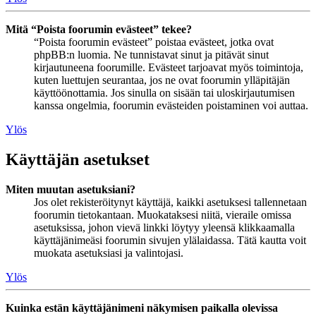
Mitä “Poista foorumin evästeet” tekee?
“Poista foorumin evästeet” poistaa evästeet, jotka ovat
phpBB:n luomia. Ne tunnistavat sinut ja pitävät sinut
kirjautuneena foorumille. Evästeet tarjoavat myös toimintoja,
kuten luettujen seurantaa, jos ne ovat foorumin ylläpitäjän
käyttöönottamia. Jos sinulla on sisään tai uloskirjautumisen
kanssa ongelmia, foorumin evästeiden poistaminen voi auttaa.
Ylös
Käyttäjän asetukset
Miten muutan asetuksiani?
Jos olet rekisteröitynyt käyttäjä, kaikki asetuksesi tallennetaan
foorumin tietokantaan. Muokataksesi niitä, vieraile omissa
asetuksissa, johon vievä linkki löytyy yleensä klikkaamalla
käyttäjänimeäsi foorumin sivujen ylälaidassa. Tätä kautta voit
muokata asetuksiasi ja valintojasi.
Ylös
Kuinka estän käyttäjänimeni näkymisen paikalla olevissa