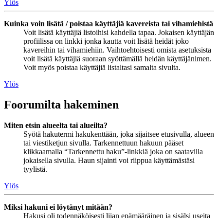
Ylös
Kuinka voin lisätä / poistaa käyttäjiä kavereista tai vihamiehistä
Voit lisätä käyttäjiä listoihisi kahdella tapaa. Jokaisen käyttäjän
profiilissa on linkki jonka kautta voit lisätä heidät joko
kavereihin tai vihamiehiin. Vaihtoehtoisesti omista asetuksista
voit lisätä käyttäjiä suoraan syöttämällä heidän käyttäjänimen.
Voit myös poistaa käyttäjiä listaltasi samalta sivulta.
Ylös
Foorumilta hakeminen
Miten etsin alueelta tai alueilta?
Syötä hakutermi hakukenttään, joka sijaitsee etusivulla, alueen
tai viestiketjun sivulla. Tarkennettuun hakuun pääset
klikkaamalla “Tarkennettu haku”-linkkiä joka on saatavilla
jokaisella sivulla. Haun sijainti voi riippua käyttämästäsi
tyylistä.
Ylös
Miksi hakuni ei löytänyt mitään?
Hakusi oli todennäköisesti liian epämääräinen ja sisälsi useita