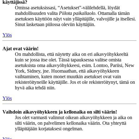
käyttäjissä?
Omissa asetuksissasi, “Asetukset”-välilehdellä, löydät
mahdollisuuden valita
Piilota paikallaolo
. Ottamalla tämän
asetuksen käyttöön näyt vain ylläpitäjille, valvojille ja itsellesi.
Sinut lasketaan piilossa oleviin käyttäjiin.
Ylös
Ajat ovat väärin!
On mahdollista, että näytetty aika on eri aikavyöhykkeeltä
kuin se jossa itse olet. Tässä tapauksessa valitse omista
asetuksista oma aikavyöhykkeesi, esim. Lontoo, Pariisi, New
York, Sidney, jne. Huomaathan, että aikavyöhykkeen
vaihtaminen, kuten monet muutkin asetukset ovat vain
rekisteröityneille käyttäjille. Jos et ole rekisteröitynyt, tämä on
hyvä aika tehdä niin.
Ylös
Vaihdoin aikavyöhykkeen ja kellonaika on silti väärin!
Jos olet varmasti valinnut oikean aikavyöhykkeen ja aika on
silti väärin, on palvelimen kellonaika väärin. Ota yhteyttä
ylläpitäjään korjataksesi ongelman.