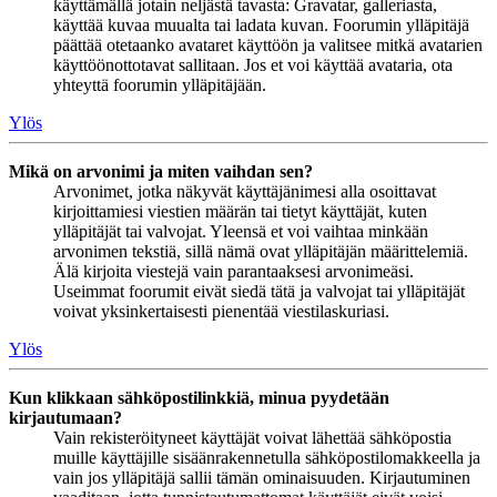
käyttämällä jotain neljästä tavasta: Gravatar, galleriasta,
käyttää kuvaa muualta tai ladata kuvan. Foorumin ylläpitäjä
päättää otetaanko avataret käyttöön ja valitsee mitkä avatarien
käyttöönottotavat sallitaan. Jos et voi käyttää avataria, ota
yhteyttä foorumin ylläpitäjään.
Ylös
Mikä on arvonimi ja miten vaihdan sen?
Arvonimet, jotka näkyvät käyttäjänimesi alla osoittavat
kirjoittamiesi viestien määrän tai tietyt käyttäjät, kuten
ylläpitäjät tai valvojat. Yleensä et voi vaihtaa minkään
arvonimen tekstiä, sillä nämä ovat ylläpitäjän määrittelemiä.
Älä kirjoita viestejä vain parantaaksesi arvonimeäsi.
Useimmat foorumit eivät siedä tätä ja valvojat tai ylläpitäjät
voivat yksinkertaisesti pienentää viestilaskuriasi.
Ylös
Kun klikkaan sähköpostilinkkiä, minua pyydetään
kirjautumaan?
Vain rekisteröityneet käyttäjät voivat lähettää sähköpostia
muille käyttäjille sisäänrakennetulla sähköpostilomakkeella ja
vain jos ylläpitäjä sallii tämän ominaisuuden. Kirjautuminen