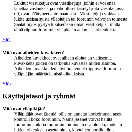
Lukitut viestiketjut ovat viestiketjuja, joihin ei voi enää
lähettää vastauksia ja mahdolliset kyselyt joita viestiketjussa
oli, ovat päättyneet automaattisesti. Viestiketjuja voidaan
lukita useista syistä ylläpitäjän tai foorumin valvojan toimesta.
Saatat myös pystyä lukitsemaan oman viestiketjusi, mutta
tämä riippuu foorumin ylläpitäjän antamista oikeuksista.
Ylös
Mitä ovat aiheiden kuvakkeet?
Aiheiden kuvakkeet ovat aiheen aloittajan valitsemia
kuvakkeita joiden on tarkoitus kuvastaa niiden sisältöä.
Aiheiden kuvakkeiden käyttöoikeudet riippuvat foorumin
ylläpitäjän määrittelemistä oikeuksista.
Ylös
Käyttäjätasot ja ryhmät
Mitä ovat ylläpitäjät?
Ylläpitäjät ovat jäseniä joille on annettu korkeimman tason
kontrolli koko foorumiin. Nämä jäsenet voivat hallita
foorumin kaikkia foorumin toiminnan osa-alueita, mukaan
lukien oikeuksien asettaminen, käyttäjien porttikiellot,