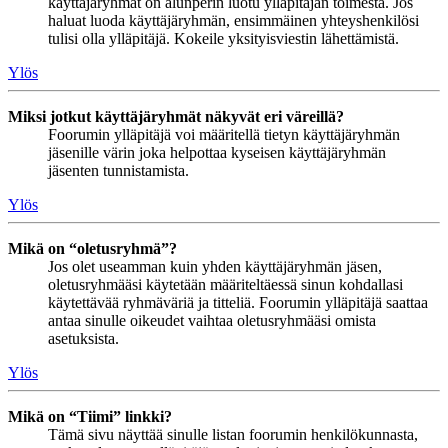
käyttäjäryhmät on alunperin luotu ylläpitäjän toimesta. Jos
haluat luoda käyttäjäryhmän, ensimmäinen yhteyshenkilösi
tulisi olla ylläpitäjä. Kokeile yksityisviestin lähettämistä.
Ylös
Miksi jotkut käyttäjäryhmät näkyvät eri väreillä?
Foorumin ylläpitäjä voi määritellä tietyn käyttäjäryhmän
jäsenille värin joka helpottaa kyseisen käyttäjäryhmän
jäsenten tunnistamista.
Ylös
Mikä on “oletusryhmä”?
Jos olet useamman kuin yhden käyttäjäryhmän jäsen,
oletusryhmääsi käytetään määriteltäessä sinun kohdallasi
käytettävää ryhmäväriä ja titteliä. Foorumin ylläpitäjä saattaa
antaa sinulle oikeudet vaihtaa oletusryhmääsi omista
asetuksista.
Ylös
Mikä on “Tiimi” linkki?
Tämä sivu näyttää sinulle listan foorumin henkilökunnasta,