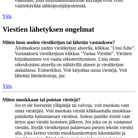
vaaditaan, jotta tunnistautumattomat käyttäjät eivät voisi
väärinkäyttää sähköpostijärjestelmää.
Ylös
Viestien lähetyksen ongelmat
Miten luon uuden viestiketjun tai lähetän vastauksen?
Aloittaaksesi uuden viestiketjun alueella, klikkaa "Uusi Aihe".
Vastataksesi viestiketjuun klikkaa "Vastaa Viestiin". Viestien
kirjoittaminen voi vaatia rekisteröitymisen. Lista sinun
oikeuksistasi alueella on nähtävillä alueen ja viestiketjun
alalaidassa. Esimerkiksi: Voit kirjoittaa uusia viestejä, Voit
lähettää liitetiedostoja, jne.
Ylös
Miten muokkaan tai poistan viestejä?
Jos et ole foorumin ylläpitäjä tai valvoja, voit muokata vain
omia viestejäsi. Voit muokata viestiä klikkaamalla muokkaa-
painiketta haluamassasi viestissä. Joskus painike toimii vain
tietyn ajan viestin luomisen jälkeen. Jos joku on jo vastannut
viestiin, löydät viestiketjuun palatessasi pienen tekstin viestisi
alla, joka kertoo viestin muokkauskertojen lukumäärän ja