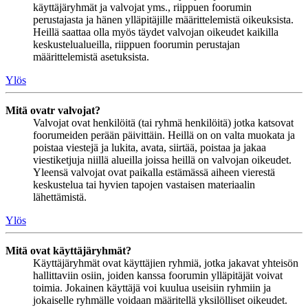
käyttäjäryhmät ja valvojat yms., riippuen foorumin
perustajasta ja hänen ylläpitäjille määrittelemistä oikeuksista.
Heillä saattaa olla myös täydet valvojan oikeudet kaikilla
keskustelualueilla, riippuen foorumin perustajan
määrittelemistä asetuksista.
Ylös
Mitä ovatr valvojat?
Valvojat ovat henkilöitä (tai ryhmä henkilöitä) jotka katsovat
foorumeiden perään päivittäin. Heillä on on valta muokata ja
poistaa viestejä ja lukita, avata, siirtää, poistaa ja jakaa
viestiketjuja niillä alueilla joissa heillä on valvojan oikeudet.
Yleensä valvojat ovat paikalla estämässä aiheen vierestä
keskustelua tai hyvien tapojen vastaisen materiaalin
lähettämistä.
Ylös
Mitä ovat käyttäjäryhmät?
Käyttäjäryhmät ovat käyttäjien ryhmiä, jotka jakavat yhteisön
hallittaviin osiin, joiden kanssa foorumin ylläpitäjät voivat
toimia. Jokainen käyttäjä voi kuulua useisiin ryhmiin ja
jokaiselle ryhmälle voidaan määritellä yksilölliset oikeudet.