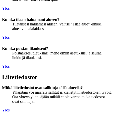
Ylös
Kuinka tilaan haluamani alueen?
Tilataksesi haluamasi alueen, valitse “Tilaa alue” -linkki,
aluesivun alalaidassa.
Ylös
Kuinka poistan tilaukseni?
Poistaaksesi tilauksiasi, mene omiin asetuksiisi ja seuraa
linkkejä tilauksiisi.
Ylös
Liitetiedostot
Mitkä liitetiedostot ovat sallittuja tällä alueella?
Ylläpitäjä voi määrätä sallitut ja kielletyt liitetiedostojen tyypit.
Ota yhteys ylläpitäjään mikäli et ole varma mitkä tiedostot
ovat sallittuja..
Ylös