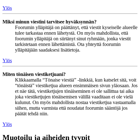
Ylös
Miksi minun viestini tarvitsee hyväksynnän?
Foorumin ylläpitäjä on päättänyt, että viestit kyseiselle alueelle
tulee tarkastaa ennen lähetystä. On myös mahdollista, että
foorumin ylläpitäjä on siirtänyt sinut ryhmään, jonka viestit
tarkistetaan ennen lähettämistä. Ota yhteyttä foorumin
ylläpitäjään saadaksesi lisätietoja.
Ylös
Miten tönäisen viestiketjuani?
Klikkaamalla “Tönaise viestiä” -linkkiä, kun katselet sitä, voit
“tönäistä” viestiketjua alueen ensimmäisen sivun yläosaan. Jos
et näe tätä, viestiketjujen tönäiseminen ei ole sallittua tai aika
joka viestiketjujen tönäisemisen välillä vaaditaan ei ole vielä
kulunut. On myös mahdollista nostaa viestiketjua vastaamalla
siihen, mutta varmista että noudatat foorumin sääntöjä jos
päätät tehdä niin.
Ylös
Muotoilu ja aiheiden tyypit