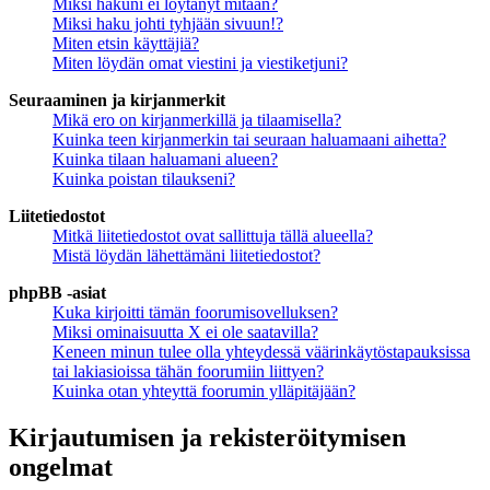
Miksi hakuni ei löytänyt mitään?
Miksi haku johti tyhjään sivuun!?
Miten etsin käyttäjiä?
Miten löydän omat viestini ja viestiketjuni?
Seuraaminen ja kirjanmerkit
Mikä ero on kirjanmerkillä ja tilaamisella?
Kuinka teen kirjanmerkin tai seuraan haluamaani aihetta?
Kuinka tilaan haluamani alueen?
Kuinka poistan tilaukseni?
Liitetiedostot
Mitkä liitetiedostot ovat sallittuja tällä alueella?
Mistä löydän lähettämäni liitetiedostot?
phpBB -asiat
Kuka kirjoitti tämän foorumisovelluksen?
Miksi ominaisuutta X ei ole saatavilla?
Keneen minun tulee olla yhteydessä väärinkäytöstapauksissa
tai lakiasioissa tähän foorumiin liittyen?
Kuinka otan yhteyttä foorumin ylläpitäjään?
Kirjautumisen ja rekisteröitymisen
ongelmat