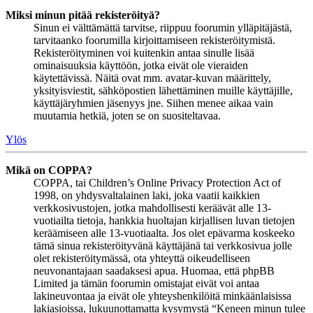
Miksi minun pitää rekisteröityä?
Sinun ei välttämättä tarvitse, riippuu foorumin ylläpitäjästä,
tarvitaanko foorumilla kirjoittamiseen rekisteröitymistä.
Rekisteröityminen voi kuitenkin antaa sinulle lisää
ominaisuuksia käyttöön, jotka eivät ole vieraiden
käytettävissä. Näitä ovat mm. avatar-kuvan määrittely,
yksityisviestit, sähköpostien lähettäminen muille käyttäjille,
käyttäjäryhmien jäsenyys jne. Siihen menee aikaa vain
muutamia hetkiä, joten se on suositeltavaa.
Ylös
Mikä on COPPA?
COPPA, tai Children’s Online Privacy Protection Act of
1998, on yhdysvaltalainen laki, joka vaatii kaikkien
verkkosivustojen, jotka mahdollisesti keräävät alle 13-
vuotiailta tietoja, hankkia huoltajan kirjallisen luvan tietojen
keräämiseen alle 13-vuotiaalta. Jos olet epävarma koskeeko
tämä sinua rekisteröityvänä käyttäjänä tai verkkosivua jolle
olet rekisteröitymässä, ota yhteyttä oikeudelliseen
neuvonantajaan saadaksesi apua. Huomaa, että phpBB
Limited ja tämän foorumin omistajat eivät voi antaa
lakineuvontaa ja eivät ole yhteyshenkilöitä minkäänlaisissa
lakiasioissa, lukuunottamatta kysymystä “Keneen minun tulee