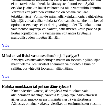
ei ole tarvittavia oikeuksia äänestysten luomiseen. Syötä
otsikko ja ainakin kaksi vaihtoehtoa niille varattuihin kenttiin.
Varmista että jokainen vaihtoehto on omalla rivillään
tekstikentässä. Voit myös määritellä kuinka monta vaihtoehtoa
käyttäjät voivat valita kohdasta You can also set the number of
options users may select during voting under “Kuinka monta
vaihtoehtoa käyttäjä voi valita”, äänestyksen kesto päivinä (0
kestää loputtomasti) ja viimeisenä voit antaa käyttäjille
mahdollisuuden muuttaa ääntään.
Ylös
Miksi en voi lisätä vastausvaihtoehtoja kyselyyn?
Kyselyn vastausvaihtoehtojen määrä on foorumin ylläpitäjän
määrittelemä. Jos tarvitset enemmän vaihtoehtoja kuin on
sallittu, ota yhteyttä foorumin ylläpitäjään.
Ylös
Kuinka muokkaan tai poistan äänestyksen?
Kuten viestien kanssa, äänestyksiä voi muokata vain
alkuperäinen lähettäjä, valvoja tai ylläpitäjä. Muokataksesi
äänestystä, muokkaa ensimmäistä viestiä viestiketjussa.
Äänestys on aina kytketty viestiketjun ensimmäiseen viestiin.