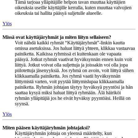
Tämä tarjoaa ylläpitäjille helpon tavan muuttaa käyttäjien
oikeuksia useille käyttäjille kerralla, kuten muuttaa valvojien
oikeuksia tai hallita pääsyä suljetulle alueelle.
Ylös
Missä ovat käyttäjäryhmät ja miten liityn sellaiseen?
Voit nähdä kaikki ryhmät “Käyttäjäryhmät”-linkin kautta
omissa asetuksissa. Jos haluat liittyä yhteen, klikkaa vastaavaa
painiketta. Kaikissa ryhmissä ei kuitenkaan ole vapaata
pääsyä. Jotkut ryhmät vaativat hyväksynnän ennen kuin voit
liittyä. Jotkut voivat olla suljettuja ja joissakin voi olla jopa
piilotettuja jäsenyyksiä. Jos ryhmä on avoin, voit liittyä siihen
klikkaamalla painiketta. Jos ryhmä vaatii hyväksynnän
liittymistä varten, voit pyytää liittymislupaa klikkaamalla
painiketta. Ryhmän johtajan täytyy hyväksyä pyyntösi ja hän
saattaa kysyä miksi haluat liittyä ryhmään. Älä häiriköi
ryhmän ylläpitäjiä jos he eivät hyväksy pyyntöäsi. Heillä on
syynsä.
Ylös
Miten pääsen käyttäjäryhmän johtajaksi?
Käyttäjäryhmän johtaja on yleensä määritelty, kun