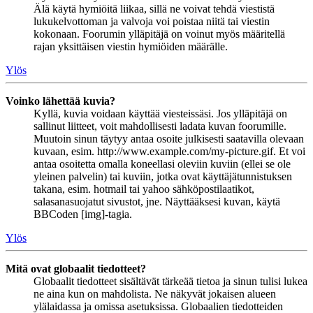
Älä käytä hymiöitä liikaa, sillä ne voivat tehdä viestistä
lukukelvottoman ja valvoja voi poistaa niitä tai viestin
kokonaan. Foorumin ylläpitäjä on voinut myös määritellä
rajan yksittäisen viestin hymiöiden määrälle.
Ylös
Voinko lähettää kuvia?
Kyllä, kuvia voidaan käyttää viesteissäsi. Jos ylläpitäjä on
sallinut liitteet, voit mahdollisesti ladata kuvan foorumille.
Muutoin sinun täytyy antaa osoite julkisesti saatavilla olevaan
kuvaan, esim. http://www.example.com/my-picture.gif. Et voi
antaa osoitetta omalla koneellasi oleviin kuviin (ellei se ole
yleinen palvelin) tai kuviin, jotka ovat käyttäjätunnistuksen
takana, esim. hotmail tai yahoo sähköpostilaatikot,
salasanasuojatut sivustot, jne. Näyttääksesi kuvan, käytä
BBCoden [img]-tagia.
Ylös
Mitä ovat globaalit tiedotteet?
Globaalit tiedotteet sisältävät tärkeää tietoa ja sinun tulisi lukea
ne aina kun on mahdolista. Ne näkyvät jokaisen alueen
ylälaidassa ja omissa asetuksissa. Globaalien tiedotteiden