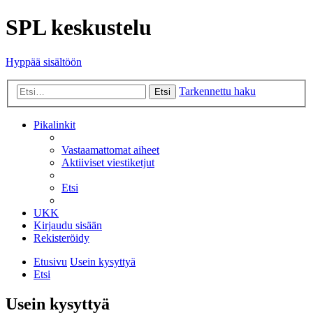
SPL keskustelu
Hyppää sisältöön
Tarkennettu haku
Etsi
Pikalinkit
Vastaamattomat aiheet
Aktiiviset viestiketjut
Etsi
UKK
Kirjaudu sisään
Rekisteröidy
Etusivu
Usein kysyttyä
Etsi
Usein kysyttyä