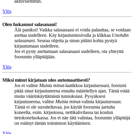
aktiivisemmin.
Ylös
Olen hukannut salasanani!
Älä panikoi! Vaikka salasanaasi ei voida palauttaa, se voidaan
asettaa uudelleen. Käy kirjautumissivulla ja klikkaa
Unohdin
salasanani
. Seuraa ohjeita ja sinun pitäisi kohta pystyä
kirjautumaan uudelleen.
Jos et pysty asettamaan salasanaasi uudelleen, ota yhteyttä
foorumin ylläpitäjään.
Ylös
Miksi minut kirjataan ulos automaattisesti?
Jos et valitse
Muista minut
-laatikkoa kirjautuessasi, foorumi
pitää sinut kirjautuneena ennalta määritellyn ajan. Tämä estää
muita väärinkäyttämästä tunnuksiasi. Pysyäksesi
kirjautuneena, valitse
Muista minut
-valinta kirjautuessasi.
Tämä ei ole suositeltavaa, jos käytät foorumia jaetulta
koneelta, esim. kirjastossa, nettikahvilassa tai koulun
tietokoneluokassa. Jos et näe tätä valintaa, foorumin ylläpitäjä
on estänyt tämän toiminnon käyttämisen.
Ylös