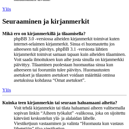
Ylös
Seuraaminen ja kirjanmerkit
Mikä ero on kirjanmerkillä ja tilaamisella?
phpBB 3.0 -versiossa aiheiden kirjanmerkit toimivat kuten
internet-selaimen kirjanmerkit. Sinua ei huomautettu jos
aiheeseen tuli päivitys. phpBB 3.1 -versiosta lähtien
kirjanmerkit toimivat samaan tapaan kuin aiheiden tilaaminen.
Voit saada ilmoituksen kun aihe josta sinulla on kirjanmerkki
päivittyy. Tilaaminen puolestaan huomauttaa sinua kun
aiheeseen tai foorumiin tulee päivitys. Huomautusten
asetukset ja tilausten asetukset voidaan määrittää omissa
asetuksissa kohdassa “Omat asetukset”.
Ylös
Kuinka teen kirjanmerkin tai seuraan haluamaani aihetta?
Voit tehdä kirjanmekin tai tilata haluamasi aiheen valitsemalla
sopivan linkin “Aiheen työkalut” -valikossa, joka on sijoitettu
kätevästi keskustelun ylä- ja alalaidan lähelle.
Viestiketjuun vastaaminen ja valinta “Huomauta kun vastaus
lähetetään” tilaa viestiketjun.