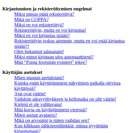
Kirjautumisen ja rekisteröitymisen ongelmat
Miksi minun pitää rekisteröityä?
Mikä on COPPA?
Miksi en voi rekisteröityä?
Rekisteröidyin, mutta en voi kirjautua!
Miksi en voi kirjautua sisään?
Rekisteröidyin joskus aiemmin, mutta en voi enää kirjautua
sisään?!
Olen hukannut salasanani!
Miksi minut kirjataan ulos automaattisesti?
Mitä “Poista foorumin evästeet” tekee?
Käyttäjän asetukset
Miten muutan asetuksiani?
Kuinka estän käyttäjänimeni näkymisen paikalla olevissa
käyttäjissä?
Ajat ovat väärin!
Vaihdoin aikavyöhykkeen ja kellonaika on silti väärin!
Kieleni ei ole valittavana!
Mitä kuvia on käyttäjänimeni vieressä?
Miten asetan avataren?
Mikä on arvonimi ja miten vaihdan sen?
Kun klikkaan sähköpostilinkkiä, minua pyydetään
kirjautumaan?