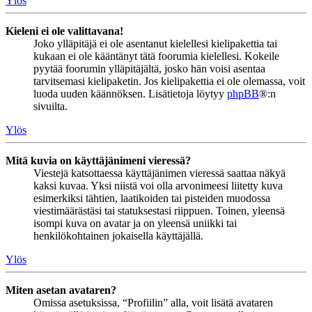
Ylös
Kieleni ei ole valittavana!
Joko ylläpitäjä ei ole asentanut kielellesi kielipakettia tai
kukaan ei ole kääntänyt tätä foorumia kielellesi. Kokeile
pyytää foorumin ylläpitäjältä, josko hän voisi asentaa
tarvitsemasi kielipaketin. Jos kielipakettia ei ole olemassa, voit
luoda uuden käännöksen. Lisätietoja löytyy
phpBB
®:n
sivuilta.
Ylös
Mitä kuvia on käyttäjänimeni vieressä?
Viestejä katsottaessa käyttäjänimen vieressä saattaa näkyä
kaksi kuvaa. Yksi niistä voi olla arvonimeesi liitetty kuva
esimerkiksi tähtien, laatikoiden tai pisteiden muodossa
viestimäärästäsi tai statuksestasi riippuen. Toinen, yleensä
isompi kuva on avatar ja on yleensä uniikki tai
henkilökohtainen jokaisella käyttäjällä.
Ylös
Miten asetan avataren?
Omissa asetuksissa, “Profiilin” alla, voit lisätä avataren