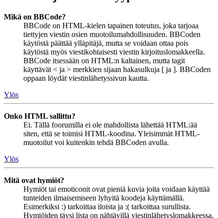
Mikä on BBCode?
BBCode on HTML-kielen tapainen toteutus, joka tarjoaa
tiettyjen viestin osien muotoilumahdollisuuden. BBCoden
käytöstä päättää ylläpitäjä, mutta se voidaan ottaa pois
käytöstä myös viestikohtaisesti viestin kirjoituslomakkeella.
BBCode itsessään on HTML:n kaltainen, mutta tagit
käyttävät < ja > merkkien sijaan hakasulkuja [ ja ]. BBCoden
oppaan löydät viestinlähetyssivun kautta.
Ylös
Onko HTML sallittu?
Ei. Tällä foorumilla ei ole mahdollista lähettää HTML:ää
siten, että se toimisi HTML-koodina. Yleisimmät HTML-
muotoilut voi kuitenkin tehdä BBCoden avulla.
Ylös
Mitä ovat hymiöt?
Hymiöt tai emoticonit ovat pieniä kuvia joita voidaan käyttää
tunteiden ilmaisemiseen lyhyitä koodeja käyttämällä.
Esimerkiksi :) tarkoittaa iloista ja :( tarkoittaa surullista.
Hymiöiden täysi lista on nähtävillä viestinlähetyslomakkeessa.