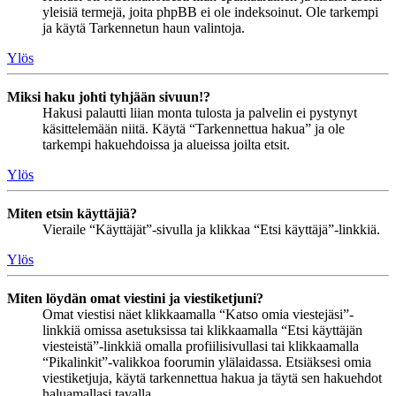
yleisiä termejä, joita phpBB ei ole indeksoinut. Ole tarkempi
ja käytä Tarkennetun haun valintoja.
Ylös
Miksi haku johti tyhjään sivuun!?
Hakusi palautti liian monta tulosta ja palvelin ei pystynyt
käsittelemään niitä. Käytä “Tarkennettua hakua” ja ole
tarkempi hakuehdoissa ja alueissa joilta etsit.
Ylös
Miten etsin käyttäjiä?
Vieraile “Käyttäjät”-sivulla ja klikkaa “Etsi käyttäjä”-linkkiä.
Ylös
Miten löydän omat viestini ja viestiketjuni?
Omat viestisi näet klikkaamalla “Katso omia viestejäsi”-
linkkiä omissa asetuksissa tai klikkaamalla “Etsi käyttäjän
viesteistä”-linkkiä omalla profiilisivullasi tai klikkaamalla
“Pikalinkit”-valikkoa foorumin ylälaidassa. Etsiäksesi omia
viestiketjuja, käytä tarkennettua hakua ja täytä sen hakuehdot
haluamallasi tavalla.