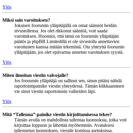
Ylös
Miksi sain varoituksen?
Jokaisen foorumin ylläpitäjällä on omat säännöt heidän
sivustollensa. Jos olet rikkonut sääntöä, voit saada
varoituksen. Huomioi, että tämä on foorumin ylläpitäjän
päätös ja phpBB Limitedillä ei ole sivustolla annettavien
varoitusten kanssa mitään tekemistä. Ota yhteyttä foorumin
ylläpitäjään, jos olet epävarma annetun varoituksen syystä.
Ylös
Miten ilmoitan viestin valvojalle?
Jos foorumin ylläpitäjä on sallinut sen, sinun pitäisi nähdä
raportointipainike viestin yhteydessä. Tämän klikkaaminen
vie sinut viestin raportoinnin vaiheiden läpi.
Ylös
Mitä “Tallenna”-painike viestin kirjoittamisessa tekee?
Tämän avulla on mahdollista tallentaa luonnoksia, jotka voit
kirjoittaa loppuun ja lähettää myöhemmin. Avataksesi
tallennetun luonnoksen, vieraile komissa asetuksissa.