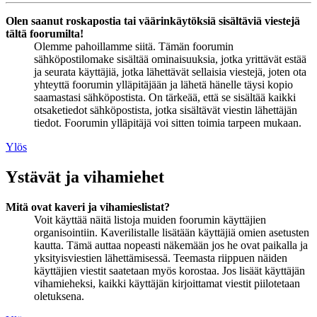
Olen saanut roskapostia tai väärinkäytöksiä sisältäviä viestejä
tältä foorumilta!
Olemme pahoillamme siitä. Tämän foorumin
sähköpostilomake sisältää ominaisuuksia, jotka yrittävät estää
ja seurata käyttäjiä, jotka lähettävät sellaisia viestejä, joten ota
yhteyttä foorumin ylläpitäjään ja lähetä hänelle täysi kopio
saamastasi sähköpostista. On tärkeää, että se sisältää kaikki
otsaketiedot sähköpostista, jotka sisältävät viestin lähettäjän
tiedot. Foorumin ylläpitäjä voi sitten toimia tarpeen mukaan.
Ylös
Ystävät ja vihamiehet
Mitä ovat kaveri ja vihamieslistat?
Voit käyttää näitä listoja muiden foorumin käyttäjien
organisointiin. Kaverilistalle lisätään käyttäjiä omien asetusten
kautta. Tämä auttaa nopeasti näkemään jos he ovat paikalla ja
yksityisviestien lähettämisessä. Teemasta riippuen näiden
käyttäjien viestit saatetaan myös korostaa. Jos lisäät käyttäjän
vihamieheksi, kaikki käyttäjän kirjoittamat viestit piilotetaan
oletuksena.