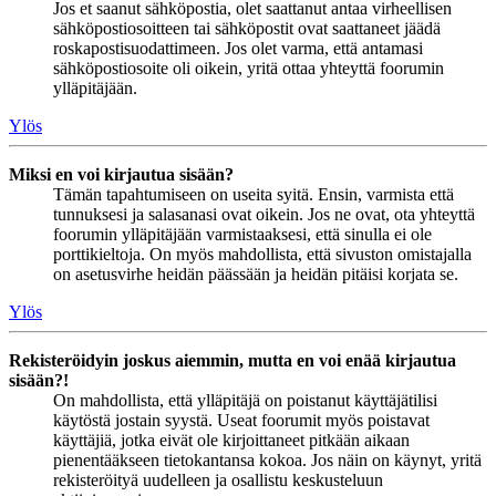
Jos et saanut sähköpostia, olet saattanut antaa virheellisen
sähköpostiosoitteen tai sähköpostit ovat saattaneet jäädä
roskapostisuodattimeen. Jos olet varma, että antamasi
sähköpostiosoite oli oikein, yritä ottaa yhteyttä foorumin
ylläpitäjään.
Ylös
Miksi en voi kirjautua sisään?
Tämän tapahtumiseen on useita syitä. Ensin, varmista että
tunnuksesi ja salasanasi ovat oikein. Jos ne ovat, ota yhteyttä
foorumin ylläpitäjään varmistaaksesi, että sinulla ei ole
porttikieltoja. On myös mahdollista, että sivuston omistajalla
on asetusvirhe heidän päässään ja heidän pitäisi korjata se.
Ylös
Rekisteröidyin joskus aiemmin, mutta en voi enää kirjautua
sisään?!
On mahdollista, että ylläpitäjä on poistanut käyttäjätilisi
käytöstä jostain syystä. Useat foorumit myös poistavat
käyttäjiä, jotka eivät ole kirjoittaneet pitkään aikaan
pienentääkseen tietokantansa kokoa. Jos näin on käynyt, yritä
rekisteröityä uudelleen ja osallistu keskusteluun