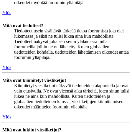
oikeudet myöntää foorumin ylläpitäjä.
Ylös
Mitä ovat tiedotteet?
Tiedotteet usein sisältävät tärkeää tietoa foorumista jota olet
lukemassa ja siksi ne tulisi lukea aina kun mahdollista.
Tiedotteet näkyvät jokaisen sivun ylälaidassa niillä
foorumeilla joihin ne on lähetetty. Kuten globaalien
tiedotteiden kohdalla, tiedotteiden lähettämisen oikeudet antaa
foorumin ylläpitäjä.
Ylös
Mitä ovat kiinnitetyt viestiketjut
Kiinnitetyt viestiketjut näkyvät tiedotteiden alapuolella ja ovat
vain etusivulla. Ne ovat yleensä aika tärkeitä, joten sinun tulisi
lukea ne aina kun mahdollista. Kuten tiedotteiden ja
globaalien tiedotteiden kanssa, viestiketjujen kiinnittämisen
oikeudet määrittelee foorumin ylläpitäjä.
Ylös
Mitä ovat lukitut viestiketjut?