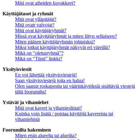
Mitä ovat aiheiden kuvakkeet?
Käyttäjätasot ja ryhmät
Mitä ovat ylläpitäjät?
Mitä ovatr valvojat?
Mitä ovat käyttäjäryhmät?
Missä ovat käyttäjäryhmät ja miten liityn sellaiseen?
Miten pääsen käyttäjäryhmän johtajaksi?
Miksi jotkut käyttäjäryhmät näkyvät eri väreillä?
Mikä on “oletusryhmä”?
Mikä on “Tiimi” linkki?
Yksityisviestit
En voi lähettää yksityisviestejä!
Saan yksityisviestejä joita en halua!
Olen saanut roskapostia tai väärinkäytöksiä sisältäviä viestejä
tältä foorumilta!
Ystävät ja vihamiehet
Mitä ovat kaveri ja vihamieslistat?
Kuinka voin lisätä / poistaa käyttäjiä kavereista tai
vihamiehistä
Foorumilta hakeminen
Miten etsin alueelta tai alueilta?