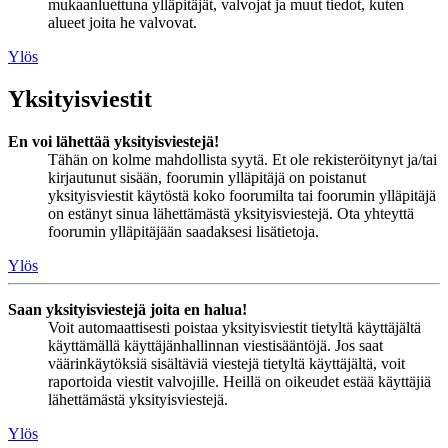
mukaanluettuna ylläpitäjät, valvojat ja muut tiedot, kuten
alueet joita he valvovat.
Ylös
Yksityisviestit
En voi lähettää yksityisviestejä!
Tähän on kolme mahdollista syytä. Et ole rekisteröitynyt ja/tai
kirjautunut sisään, foorumin ylläpitäjä on poistanut
yksityisviestit käytöstä koko foorumilta tai foorumin ylläpitäjä
on estänyt sinua lähettämästä yksityisviestejä. Ota yhteyttä
foorumin ylläpitäjään saadaksesi lisätietoja.
Ylös
Saan yksityisviestejä joita en halua!
Voit automaattisesti poistaa yksityisviestit tietyltä käyttäjältä
käyttämällä käyttäjänhallinnan viestisääntöjä. Jos saat
väärinkäytöksiä sisältäviä viestejä tietyltä käyttäjältä, voit
raportoida viestit valvojille. Heillä on oikeudet estää käyttäjiä
lähettämästä yksityisviestejä.
Ylös