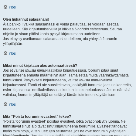
Ylös
Olen hukannut salasanani!
Älä panikoi! Vaikka salasanaasi ei voida palauttaa, se voidaan asettaa
uudelleen. Käy kirjautumissivulla ja klikkaa
Unohdin salasanani
. Seuraa
ohjeita ja sinun pitäisi kohta pystyä kirjautumaan uudelleen.
Jos et pysty asettamaan salasanaasi uudelleen, ota yhteyttä foorumin
ylläpitäjään.
Ylös
Miksi minut kirjataan ulos automaattisesti?
Jos et valitse
Muista minut
-laatikkoa kirjautuessasi, foorumi pitää sinut
kirjautuneena ennalta määritellyn ajan. Tämä estää muita väärinkäyttämästä
tunnuksiasi. Pysyäksesi kirjautuneena, valitse
Muista minut
-valinta
kirjautuessasi. Tämä ei ole suositeltavaa, jos käytät foorumia jaetulta koneelta,
esim. kirjastossa, nettikahvilassa tai koulun tietokoneluokassa. Jos et näe tätä
valintaa, foorumin ylläpitäjä on estänyt tämän toiminnon käyttämisen.
Ylös
Mitä “Poista foorumin evästeet” tekee?
“Poista foorumin evästeet” poistaa evästeet, jotka ovat phpBB:n luomia. Ne
tunnistavat sinut ja pitävät sinut kirjautuneena foorumille. Evästeet tarjoavat
myös toimintoja, kuten luettujen seurantaa, jos ne ovat foorumin ylläpitäjän