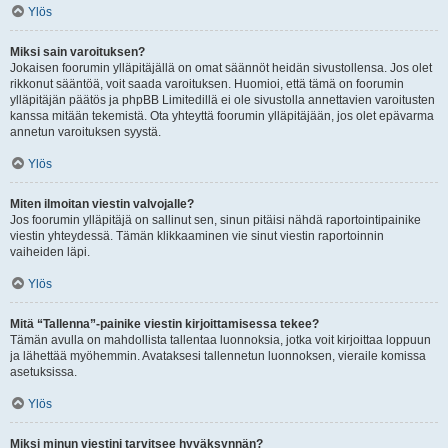
Ylös
Miksi sain varoituksen?
Jokaisen foorumin ylläpitäjällä on omat säännöt heidän sivustollensa. Jos olet
rikkonut sääntöä, voit saada varoituksen. Huomioi, että tämä on foorumin
ylläpitäjän päätös ja phpBB Limitedillä ei ole sivustolla annettavien varoitusten
kanssa mitään tekemistä. Ota yhteyttä foorumin ylläpitäjään, jos olet epävarma
annetun varoituksen syystä.
Ylös
Miten ilmoitan viestin valvojalle?
Jos foorumin ylläpitäjä on sallinut sen, sinun pitäisi nähdä raportointipainike
viestin yhteydessä. Tämän klikkaaminen vie sinut viestin raportoinnin
vaiheiden läpi.
Ylös
Mitä “Tallenna”-painike viestin kirjoittamisessa tekee?
Tämän avulla on mahdollista tallentaa luonnoksia, jotka voit kirjoittaa loppuun
ja lähettää myöhemmin. Avataksesi tallennetun luonnoksen, vieraile komissa
asetuksissa.
Ylös
Miksi minun viestini tarvitsee hyväksynnän?