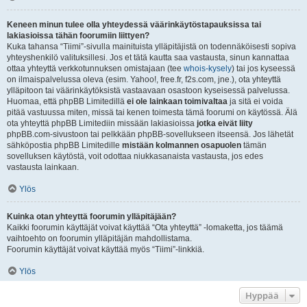
Keneen minun tulee olla yhteydessä väärinkäytöstapauksissa tai
lakiasioissa tähän foorumiin liittyen?
Kuka tahansa “Tiimi”-sivulla mainituista ylläpitäjistä on todennäköisesti sopiva
yhteyshenkilö valituksillesi. Jos et tätä kautta saa vastausta, sinun kannattaa
ottaa yhteyttä verkkotunnuksen omistajaan (tee
whois-kysely
) tai jos kyseessä
on ilmaispalvelussa oleva (esim. Yahoo!, free.fr, f2s.com, jne.), ota yhteyttä
ylläpitoon tai väärinkäytöksistä vastaavaan osastoon kyseisessä palvelussa.
Huomaa, että phpBB Limitedillä
ei ole lainkaan toimivaltaa
ja sitä ei voida
pitää vastuussa miten, missä tai kenen toimesta tämä foorumi on käytössä. Älä
ota yhteyttä phpBB Limitediin missään lakiasioissa
jotka eivät liity
phpBB.com-sivustoon tai pelkkään phpBB-sovellukseen itseensä. Jos lähetät
sähköpostia phpBB Limitedille
mistään kolmannen osapuolen
tämän
sovelluksen käytöstä, voit odottaa niukkasanaista vastausta, jos edes
vastausta lainkaan.
Ylös
Kuinka otan yhteyttä foorumin ylläpitäjään?
Kaikki foorumin käyttäjät voivat käyttää “Ota yhteyttä” -lomaketta, jos täämä
vaihtoehto on foorumin ylläpitäjän mahdollistama.
Foorumin käyttäjät voivat käyttää myös “Tiimi”-linkkiä.
Ylös
Hyppää