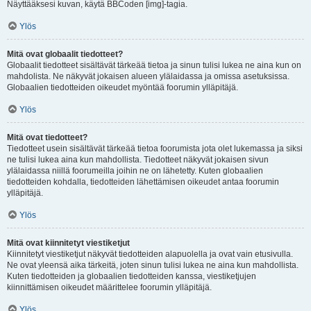
Näyttääksesi kuvan, käytä BBCoden [img]-tagia.
Ylös
Mitä ovat globaalit tiedotteet?
Globaalit tiedotteet sisältävät tärkeää tietoa ja sinun tulisi lukea ne aina kun on
mahdolista. Ne näkyvät jokaisen alueen ylälaidassa ja omissa asetuksissa.
Globaalien tiedotteiden oikeudet myöntää foorumin ylläpitäjä.
Ylös
Mitä ovat tiedotteet?
Tiedotteet usein sisältävät tärkeää tietoa foorumista jota olet lukemassa ja siksi
ne tulisi lukea aina kun mahdollista. Tiedotteet näkyvät jokaisen sivun
ylälaidassa niillä foorumeilla joihin ne on lähetetty. Kuten globaalien
tiedotteiden kohdalla, tiedotteiden lähettämisen oikeudet antaa foorumin
ylläpitäjä.
Ylös
Mitä ovat kiinnitetyt viestiketjut
Kiinnitetyt viestiketjut näkyvät tiedotteiden alapuolella ja ovat vain etusivulla.
Ne ovat yleensä aika tärkeitä, joten sinun tulisi lukea ne aina kun mahdollista.
Kuten tiedotteiden ja globaalien tiedotteiden kanssa, viestiketjujen
kiinnittämisen oikeudet määrittelee foorumin ylläpitäjä.
Ylös