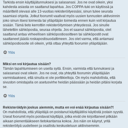
Tarkista ensin käyttäjätunnuksesi ja salasanasi. Jos ne ovat oikein, yksi
kahdesta asiasta on saattanut tapahtua. Jos COPPA-tuki on käytössä ja
määrittelit olevasi alle 13-vuotias rekisteröityessäsi, sinun tulee seurata
saamiasi ohjeita. Jotkut foorumit vaativat myös uusien tunnusten aktivoinnin
joko sinun itsesi toimesta tai ylläpitäjän toimesta ennen kuin voit kirjautua
sisään. Tämä tieto kerrottiin rekisteröitymisen yhteydessä. Jos sinulle
lähetettiin sähköpostia, seuraa ohjeita. Jos et saanut sähköpostia, olet
saattanut antaa virheellisen sähköpostiosoitteen tai sähköpostit ovat
saattaneet jäädä roskapostisuodattimeen. Jos olet varma, että antamasi
sähköpostiosoite oli oikein, yritä ottaa yhteyttä foorumin ylläpitäjään.
Ylös
Miksi en voi kirjautua sisään?
Tämän tapahtumiseen on useita syitä. Ensin, varmista että tunnuksesi ja
salasanasi ovat oikein. Jos ne ovat, ota yhteyttä foorumin ylläpitäjään
varmistaaksesi, että sinulla ei ole porttikieltoja. On myös mahdollista, että
sivuston omistajalla on asetusvirhe heidän päässään ja heidän pitäisi korjata
se.
Ylös
Rekisteröidyin joskus aiemmin, mutta en voi enää kirjautua sisään?!
On mahdollista, että ylläpitäjä on poistanut käyttäjätilisi käytöstä jostain syystä.
Useat foorumit myös poistavat käyttäjiä, jotka eivät ole kirjoittaneet pitkään
aikaan pienentääkseen tietokantansa kokoa. Jos näin on käynyt, yritä
rekisteröityä uudelleen ja osallistu keskusteluun aktiivisemmin.