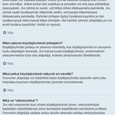
kuitenkaan ole vapaata pääsyä. Jotkut ryhmät vaativat hyväksynnän ennen
kuin voit liittyä. Jotkut voivat olla suljettuja ja joissakin voi olla jopa piilotettuja
jäsenyyksiä. Jos ryhmä on avoin, voit liittyä siihen klikkaamalla painiketta. Jos
ryhmä vaatii hyväksynnän liittymistä varten, voit pyytää liittymislupaa
klikkaamalla painiketta. Ryhmän johtajan täytyy hyväksyä pyyntösi ja hän
saattaa kysyä miksi haluat liittyä ryhmään. Älä häiriköi ryhmän ylläpitäjiä jos he
eivät hyväksy pyyntöäsi. Heillä on syynsä.
Ylös
Miten pääsen käyttäjäryhmän johtajaksi?
Käyttäjäryhmän johtaja on yleensä määritelty, kun käyttäjäryhmät on alunperin
luotu ylläpitäjän toimesta. Jos haluat luoda käyttäjäryhmän, ensimmäinen
yhteyshenkilösi tulisi olla ylläpitäjä. Kokeile yksityisviestin lähettämistä.
Ylös
Miksi jotkut käyttäjäryhmät näkyvät eri väreillä?
Foorumin ylläpitäjä voi määritellä tietyn käyttäjäryhmän jäsenille värin joka
helpottaa kyseisen käyttäjäryhmän jäsenten tunnistamista.
Ylös
Mikä on “oletusryhmä”?
Jos olet useamman kuin yhden käyttäjäryhmän jäsen, oletusryhmääsi
käytetään määriteltäessä sinun kohdallasi käytettävää ryhmäväriä ja titteliä.
Foorumin ylläpitäjä saattaa antaa sinulle oikeudet vaihtaa oletusryhmääsi