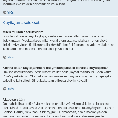
käyttöönottamia. Jos sinulla on sisään tai uloskirjautumisen kanssa ongelmia,
foorumin evästeiden poistaminen voi auttaa.
Ylös
Käyttäjän asetukset
Miten muutan asetuksiani?
Jos olet rekisteröitynyt käyttäjä, kaikki asetuksesi tallennetaan foorumin
tietokantaan. Muokataksesi niitä, vieraile omissa asetuksissa, johon vievä
linkki löytyy yleensä klikkaamalla käyttäjänimeäsi foorumin sivujen ylälaidassa.
Tätä kautta voit muokata asetuksiasi ja valintojasi.
Ylös
Kuinka estän käyttäjänimeni näkymisen paikalla olevissa käyttäjissä?
Omissa asetuksissasi, “Asetukset”-välilehdellä, löydät mahdollisuuden valita
Piilota paikallaolo
. Ottamalla tämän asetuksen käyttöön näyt vain ylläpitäjille,
valvojille ja itsellesi. Sinut lasketaan piilossa oleviin käyttäjiin.
Ylös
Ajat ovat väärin!
On mahdollista, että näytetty aika on eri aikavyöhykkeeltä kuin se jossa itse
olet. Tässä tapauksessa valitse omista asetuksista oma aikavyöhykkeesi, esim.
Lontoo, Pariisi, New York, Sidney, jne. Huomaathan, että aikavyöhykkeen
vaihtaminen, kuten monet muutkin asetukset ovat vain rekisteröityneille