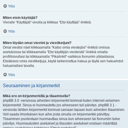
Ylös
Miten etsin käyttäjiä?
Vieraile “Käyttäjät”-sivulla ja klikkaa “Etsi käyttäjä”-linkkiä.
Ylös
Miten löydän omat viestini ja viestiketjuni?
Omat viestisi näet klikkaamalla “Katso omia viestejäsi”-linkkiä omissa
asetuksissa tai klikkaamalla “Etsi käyttäjän viesteistä”-linkkiä omalla
profiilisivullasi tai klikkaamalla “Pikalinkit”-valikkoa foorumin ylälaidassa.
Etsiäksesi omia viestiketjuja, käytä tarkennettua hakua ja täytä sen hakuehdot
haluamallasi tavalla.
Ylös
Seuraaminen ja kirjanmerkit
Mikä ero on kirjanmerkillä ja tilaamisella?
phpBB 3.0 -versiossa aiheiden kirjanmerkit toimivat kuten internet-selaimen
kirjanmerkit. Sinua ei huomautettu jos aiheeseen tuli päivitys. phpBB 3.1 -
versiosta lähtien kirjanmerkit toimivat samaan tapaan kuin aiheiden tilaaminen.
Voit saada ilmoituksen kun aihe josta sinulla on kirjanmerkki päivittyy.
Tilaaminen puolestaan huomauttaa sinua kun aiheeseen tai foorumiin tulee
päivitys. Huomautusten asetukset ja tilausten asetukset voidaan määrittää