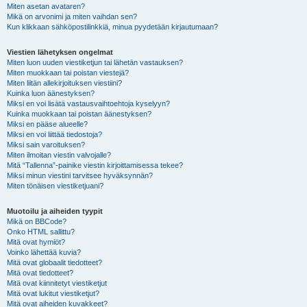
Miten asetan avataren?
Mikä on arvonimi ja miten vaihdan sen?
Kun klikkaan sähköpostilinkkiä, minua pyydetään kirjautumaan?
Viestien lähetyksen ongelmat
Miten luon uuden viestiketjun tai lähetän vastauksen?
Miten muokkaan tai poistan viestejä?
Miten liitän allekirjoituksen viestiini?
Kuinka luon äänestyksen?
Miksi en voi lisätä vastausvaihtoehtoja kyselyyn?
Kuinka muokkaan tai poistan äänestyksen?
Miksi en pääse alueelle?
Miksi en voi liittää tiedostoja?
Miksi sain varoituksen?
Miten ilmoitan viestin valvojalle?
Mitä “Tallenna”-painike viestin kirjoittamisessa tekee?
Miksi minun viestini tarvitsee hyväksynnän?
Miten tönäisen viestiketjuani?
Muotoilu ja aiheiden tyypit
Mikä on BBCode?
Onko HTML sallittu?
Mitä ovat hymiöt?
Voinko lähettää kuvia?
Mitä ovat globaalit tiedotteet?
Mitä ovat tiedotteet?
Mitä ovat kiinnitetyt viestiketjut
Mitä ovat lukitut viestiketjut?
Mitä ovat aiheiden kuvakkeet?