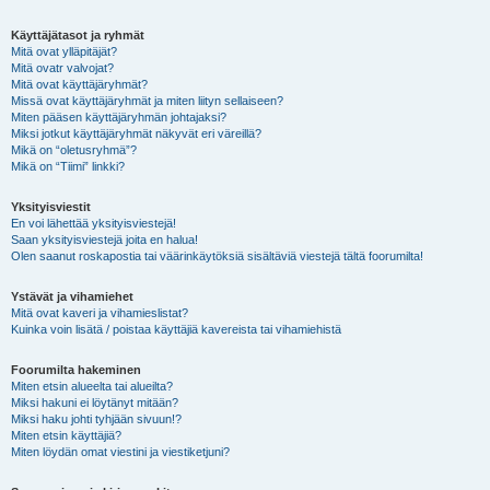
Käyttäjätasot ja ryhmät
Mitä ovat ylläpitäjät?
Mitä ovatr valvojat?
Mitä ovat käyttäjäryhmät?
Missä ovat käyttäjäryhmät ja miten liityn sellaiseen?
Miten pääsen käyttäjäryhmän johtajaksi?
Miksi jotkut käyttäjäryhmät näkyvät eri väreillä?
Mikä on “oletusryhmä”?
Mikä on “Tiimi” linkki?
Yksityisviestit
En voi lähettää yksityisviestejä!
Saan yksityisviestejä joita en halua!
Olen saanut roskapostia tai väärinkäytöksiä sisältäviä viestejä tältä foorumilta!
Ystävät ja vihamiehet
Mitä ovat kaveri ja vihamieslistat?
Kuinka voin lisätä / poistaa käyttäjiä kavereista tai vihamiehistä
Foorumilta hakeminen
Miten etsin alueelta tai alueilta?
Miksi hakuni ei löytänyt mitään?
Miksi haku johti tyhjään sivuun!?
Miten etsin käyttäjiä?
Miten löydän omat viestini ja viestiketjuni?