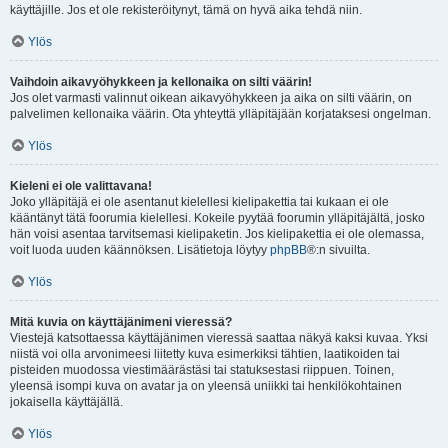
käyttäjille. Jos et ole rekisteröitynyt, tämä on hyvä aika tehdä niin.
Ylös
Vaihdoin aikavyöhykkeen ja kellonaika on silti väärin!
Jos olet varmasti valinnut oikean aikavyöhykkeen ja aika on silti väärin, on
palvelimen kellonaika väärin. Ota yhteyttä ylläpitäjään korjataksesi ongelman.
Ylös
Kieleni ei ole valittavana!
Joko ylläpitäjä ei ole asentanut kielellesi kielipakettia tai kukaan ei ole
kääntänyt tätä foorumia kielellesi. Kokeile pyytää foorumin ylläpitäjältä, josko
hän voisi asentaa tarvitsemasi kielipaketin. Jos kielipakettia ei ole olemassa,
voit luoda uuden käännöksen. Lisätietoja löytyy
phpBB
®:n sivuilta.
Ylös
Mitä kuvia on käyttäjänimeni vieressä?
Viestejä katsottaessa käyttäjänimen vieressä saattaa näkyä kaksi kuvaa. Yksi
niistä voi olla arvonimeesi liitetty kuva esimerkiksi tähtien, laatikoiden tai
pisteiden muodossa viestimäärästäsi tai statuksestasi riippuen. Toinen,
yleensä isompi kuva on avatar ja on yleensä uniikki tai henkilökohtainen
jokaisella käyttäjällä.
Ylös