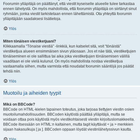
Foorumin ylläpitäjä on päättänyt, että viestit kyseiselle alueelle tulee tarkastaa
ennen lähetystä. On myös mahdollista, että foorumin ylläpitäjä on siirtänyt sinut
ryhmään, jonka viestit tarkistetaan ennen lähettämistä. Ota yhteyttä foorumin
ylläpitäjään saadaksesi lisätietoja.
Ylös
Miten tönäisen viestiketjuani?
Klikkaamalla “Tönaise viestiä” -linkkiä, kun katselet sitä, voit “tönäistä”
viestiketjua alueen ensimmäisen sivun yläosaan. Jos et näe tätä, viestiketjujen
tönäiseminen ei ole sallittua tai aika joka viestiketjujen tönäisemisen välillä
vaaditaan ei ole vielä kulunut. On myös mahdollista nostaa viestiketjua
vastaamalla siihen, mutta varmista että noudatat foorumin sääntöjä jos päätät
tehdä niin.
Ylös
Muotoilu ja aiheiden tyypit
Mikä on BBCode?
BBCode on HTML-kielen tapainen toteutus, joka tarjoaa tiettyjen viestin osien
muotoilumahdollisuuden. BBCoden käytöstä päättää ylläpitäjä, mutta se
voidaan ottaa pois käytöstä myös viestikohtaisesti viestin kirjoituslomakkeella.
BBCode itsessään on HTML:n kaltainen, mutta tagit käyttävät < ja > merkkien
sijaan hakasulkuja [ ja ]. BBCoden oppaan löydät viestinlähetyssivun kautta.
Ylös