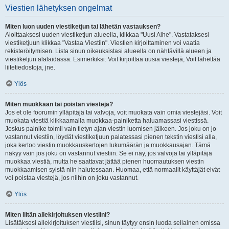
Viestien lähetyksen ongelmat
Miten luon uuden viestiketjun tai lähetän vastauksen?
Aloittaaksesi uuden viestiketjun alueella, klikkaa "Uusi Aihe". Vastataksesi
viestiketjuun klikkaa "Vastaa Viestiin". Viestien kirjoittaminen voi vaatia
rekisteröitymisen. Lista sinun oikeuksistasi alueella on nähtävillä alueen ja
viestiketjun alalaidassa. Esimerkiksi: Voit kirjoittaa uusia viestejä, Voit lähettää
liitetiedostoja, jne.
Ylös
Miten muokkaan tai poistan viestejä?
Jos et ole foorumin ylläpitäjä tai valvoja, voit muokata vain omia viestejäsi. Voit
muokata viestiä klikkaamalla muokkaa-painiketta haluamassasi viestissä.
Joskus painike toimii vain tietyn ajan viestin luomisen jälkeen. Jos joku on jo
vastannut viestiin, löydät viestiketjuun palatessasi pienen tekstin viestisi alla,
joka kertoo viestin muokkauskertojen lukumäärän ja muokkausajan. Tämä
näkyy vain jos joku on vastannut viestiin. Se ei näy, jos valvoja tai ylläpitäjä
muokkaa viestiä, mutta he saattavat jättää pienen huomautuksen viestin
muokkaamisen syistä niin halutessaan. Huomaa, että normaalit käyttäjät eivät
voi poistaa viestejä, jos niihin on joku vastannut.
Ylös
Miten liitän allekirjoituksen viestiini?
Lisätäksesi allekirjoituksen viestiisi, sinun täytyy ensin luoda sellainen omissa