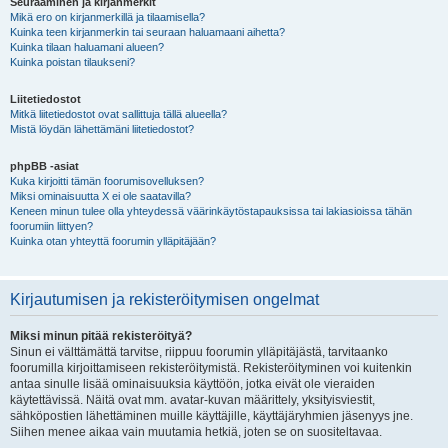
Seuraaminen ja kirjanmerkit
Mikä ero on kirjanmerkillä ja tilaamisella?
Kuinka teen kirjanmerkin tai seuraan haluamaani aihetta?
Kuinka tilaan haluamani alueen?
Kuinka poistan tilaukseni?
Liitetiedostot
Mitkä liitetiedostot ovat sallittuja tällä alueella?
Mistä löydän lähettämäni liitetiedostot?
phpBB -asiat
Kuka kirjoitti tämän foorumisovelluksen?
Miksi ominaisuutta X ei ole saatavilla?
Keneen minun tulee olla yhteydessä väärinkäytöstapauksissa tai lakiasioissa tähän
foorumiin liittyen?
Kuinka otan yhteyttä foorumin ylläpitäjään?
Kirjautumisen ja rekisteröitymisen ongelmat
Miksi minun pitää rekisteröityä?
Sinun ei välttämättä tarvitse, riippuu foorumin ylläpitäjästä, tarvitaanko
foorumilla kirjoittamiseen rekisteröitymistä. Rekisteröityminen voi kuitenkin
antaa sinulle lisää ominaisuuksia käyttöön, jotka eivät ole vieraiden
käytettävissä. Näitä ovat mm. avatar-kuvan määrittely, yksityisviestit,
sähköpostien lähettäminen muille käyttäjille, käyttäjäryhmien jäsenyys jne.
Siihen menee aikaa vain muutamia hetkiä, joten se on suositeltavaa.