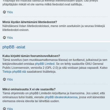
Ylläpitäjä voi määrätä sallitut ja kielletyt liitetiedostojen tyypit. Ota yhteys
ylläpitäjään mikäli et ole varma mitkä tiedostot ovat sallittuja..
Ylös
Mistä löydän lähettämäni liitetiedostot?
Nähdäksesi listan liitetiedostoistasi, mene omiin asetuksiin ja seuraa linkkejä
liitetiedostot-osioon.
Ylös
phpBB -asiat
Kuka kirjoitti tämän foorumisovelluksen?
Tämä sovellus (sen muokkaamattomassa tilassa) on tuottanut, julkaissut ja sen
tekijänoikeudet omistaa
phpBB Limited
. Se on tehty saataville GNU General
Public Licensenssin, versiolla 2 (GPL-2.0) ja sitä voidaan jakaa vapaasti. Katso
Tietoja phpBB:stä
saadaksesi lisätietoja.
Ylös
Miksi ominaisuutta X ei ole saatavilla?
Tämä ohjelmisto on phpBB Limitedin kirjoittama ja lisensoima. Jos uskot, että
ominaisuus tulisi lisätä, vieraile
phpBB ideakeskuksessa
, jossa voit äänestää
olemassa olevia ideoita tai lähettää uuden.
Ylös