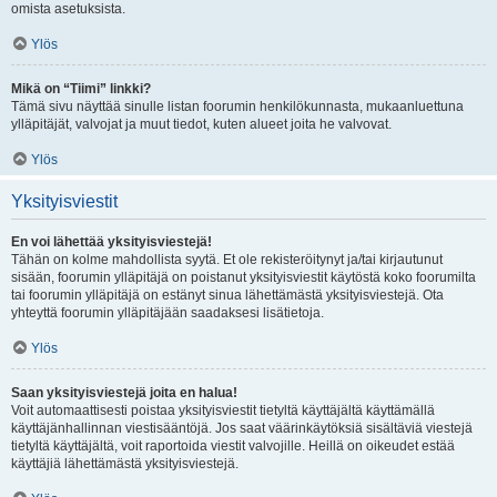
omista asetuksista.
Ylös
Mikä on “Tiimi” linkki?
Tämä sivu näyttää sinulle listan foorumin henkilökunnasta, mukaanluettuna
ylläpitäjät, valvojat ja muut tiedot, kuten alueet joita he valvovat.
Ylös
Yksityisviestit
En voi lähettää yksityisviestejä!
Tähän on kolme mahdollista syytä. Et ole rekisteröitynyt ja/tai kirjautunut
sisään, foorumin ylläpitäjä on poistanut yksityisviestit käytöstä koko foorumilta
tai foorumin ylläpitäjä on estänyt sinua lähettämästä yksityisviestejä. Ota
yhteyttä foorumin ylläpitäjään saadaksesi lisätietoja.
Ylös
Saan yksityisviestejä joita en halua!
Voit automaattisesti poistaa yksityisviestit tietyltä käyttäjältä käyttämällä
käyttäjänhallinnan viestisääntöjä. Jos saat väärinkäytöksiä sisältäviä viestejä
tietyltä käyttäjältä, voit raportoida viestit valvojille. Heillä on oikeudet estää
käyttäjiä lähettämästä yksityisviestejä.