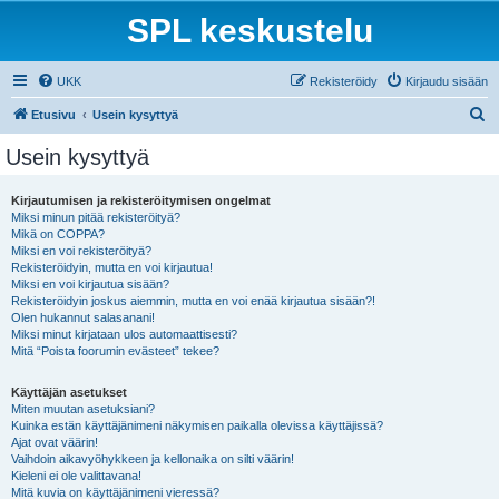
SPL keskustelu
UKK
Rekisteröidy
Kirjaudu sisään
E
Etusivu
Usein kysyttyä
t
Usein kysyttyä
s
i
Kirjautumisen ja rekisteröitymisen ongelmat
Miksi minun pitää rekisteröityä?
Mikä on COPPA?
Miksi en voi rekisteröityä?
Rekisteröidyin, mutta en voi kirjautua!
Miksi en voi kirjautua sisään?
Rekisteröidyin joskus aiemmin, mutta en voi enää kirjautua sisään?!
Olen hukannut salasanani!
Miksi minut kirjataan ulos automaattisesti?
Mitä “Poista foorumin evästeet” tekee?
Käyttäjän asetukset
Miten muutan asetuksiani?
Kuinka estän käyttäjänimeni näkymisen paikalla olevissa käyttäjissä?
Ajat ovat väärin!
Vaihdoin aikavyöhykkeen ja kellonaika on silti väärin!
Kieleni ei ole valittavana!
Mitä kuvia on käyttäjänimeni vieressä?