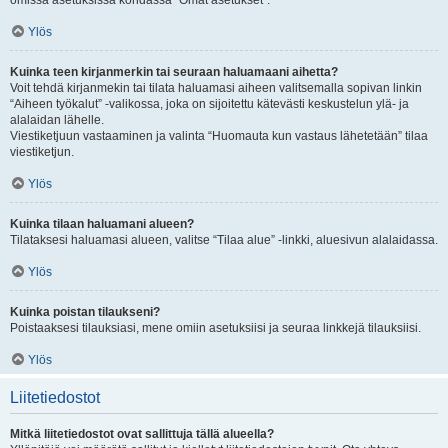
omissa asetuksissa kohdassa “Omat asetukset”.
Ylös
Kuinka teen kirjanmerkin tai seuraan haluamaani aihetta?
Voit tehdä kirjanmekin tai tilata haluamasi aiheen valitsemalla sopivan linkin
“Aiheen työkalut” -valikossa, joka on sijoitettu kätevästi keskustelun ylä- ja
alalaidan lähelle.
Viestiketjuun vastaaminen ja valinta “Huomauta kun vastaus lähetetään” tilaa
viestiketjun.
Ylös
Kuinka tilaan haluamani alueen?
Tilataksesi haluamasi alueen, valitse “Tilaa alue” -linkki, aluesivun alalaidassa.
Ylös
Kuinka poistan tilaukseni?
Poistaaksesi tilauksiasi, mene omiin asetuksiisi ja seuraa linkkejä tilauksiisi.
Ylös
Liitetiedostot
Mitkä liitetiedostot ovat sallittuja tällä alueella?