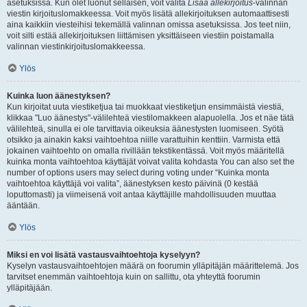
asetuksissa. Kun olet luonut sellaisen, voit valita
Lisää allekirjoitus
-valinnan
viestin kirjoituslomakkeessa. Voit myös lisätä allekirjoituksen automaattisesti
aina kaikkiin viesteihisi tekemällä valinnan omissa asetuksissa. Jos teet niin,
voit silti estää allekirjoituksen liittämisen yksittäiseen viestiin poistamalla
valinnan viestinkirjoituslomakkeessa.
Ylös
Kuinka luon äänestyksen?
Kun kirjoitat uuta viestiketjua tai muokkaat viestiketjun ensimmäistä viestiä,
klikkaa "Luo äänestys"-välilehteä viestilomakkeen alapuolella. Jos et näe tätä
välilehteä, sinulla ei ole tarvittavia oikeuksia äänestysten luomiseen. Syötä
otsikko ja ainakin kaksi vaihtoehtoa niille varattuihin kenttiin. Varmista että
jokainen vaihtoehto on omalla rivillään tekstikentässä. Voit myös määritellä
kuinka monta vaihtoehtoa käyttäjät voivat valita kohdasta You can also set the
number of options users may select during voting under “Kuinka monta
vaihtoehtoa käyttäjä voi valita”, äänestyksen kesto päivinä (0 kestää
loputtomasti) ja viimeisenä voit antaa käyttäjille mahdollisuuden muuttaa
ääntään.
Ylös
Miksi en voi lisätä vastausvaihtoehtoja kyselyyn?
Kyselyn vastausvaihtoehtojen määrä on foorumin ylläpitäjän määrittelemä. Jos
tarvitset enemmän vaihtoehtoja kuin on sallittu, ota yhteyttä foorumin
ylläpitäjään.