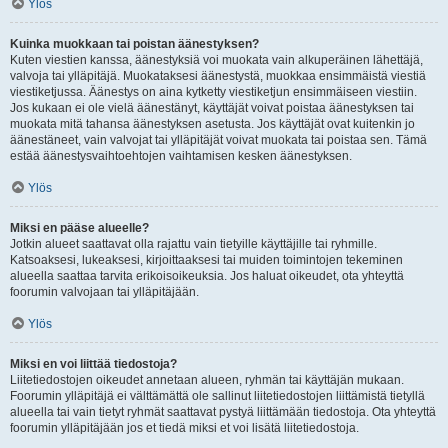
Ylös
Kuinka muokkaan tai poistan äänestyksen?
Kuten viestien kanssa, äänestyksiä voi muokata vain alkuperäinen lähettäjä,
valvoja tai ylläpitäjä. Muokataksesi äänestystä, muokkaa ensimmäistä viestiä
viestiketjussa. Äänestys on aina kytketty viestiketjun ensimmäiseen viestiin.
Jos kukaan ei ole vielä äänestänyt, käyttäjät voivat poistaa äänestyksen tai
muokata mitä tahansa äänestyksen asetusta. Jos käyttäjät ovat kuitenkin jo
äänestäneet, vain valvojat tai ylläpitäjät voivat muokata tai poistaa sen. Tämä
estää äänestysvaihtoehtojen vaihtamisen kesken äänestyksen.
Ylös
Miksi en pääse alueelle?
Jotkin alueet saattavat olla rajattu vain tietyille käyttäjille tai ryhmille.
Katsoaksesi, lukeaksesi, kirjoittaaksesi tai muiden toimintojen tekeminen
alueella saattaa tarvita erikoisoikeuksia. Jos haluat oikeudet, ota yhteyttä
foorumin valvojaan tai ylläpitäjään.
Ylös
Miksi en voi liittää tiedostoja?
Liitetiedostojen oikeudet annetaan alueen, ryhmän tai käyttäjän mukaan.
Foorumin ylläpitäjä ei välttämättä ole sallinut liitetiedostojen liittämistä tietyllä
alueella tai vain tietyt ryhmät saattavat pystyä liittämään tiedostoja. Ota yhteyttä
foorumin ylläpitäjään jos et tiedä miksi et voi lisätä liitetiedostoja.