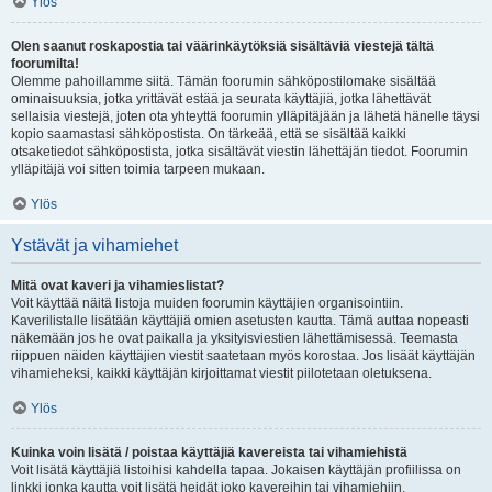
Ylös
Olen saanut roskapostia tai väärinkäytöksiä sisältäviä viestejä tältä
foorumilta!
Olemme pahoillamme siitä. Tämän foorumin sähköpostilomake sisältää
ominaisuuksia, jotka yrittävät estää ja seurata käyttäjiä, jotka lähettävät
sellaisia viestejä, joten ota yhteyttä foorumin ylläpitäjään ja lähetä hänelle täysi
kopio saamastasi sähköpostista. On tärkeää, että se sisältää kaikki
otsaketiedot sähköpostista, jotka sisältävät viestin lähettäjän tiedot. Foorumin
ylläpitäjä voi sitten toimia tarpeen mukaan.
Ylös
Ystävät ja vihamiehet
Mitä ovat kaveri ja vihamieslistat?
Voit käyttää näitä listoja muiden foorumin käyttäjien organisointiin.
Kaverilistalle lisätään käyttäjiä omien asetusten kautta. Tämä auttaa nopeasti
näkemään jos he ovat paikalla ja yksityisviestien lähettämisessä. Teemasta
riippuen näiden käyttäjien viestit saatetaan myös korostaa. Jos lisäät käyttäjän
vihamieheksi, kaikki käyttäjän kirjoittamat viestit piilotetaan oletuksena.
Ylös
Kuinka voin lisätä / poistaa käyttäjiä kavereista tai vihamiehistä
Voit lisätä käyttäjiä listoihisi kahdella tapaa. Jokaisen käyttäjän profiilissa on
linkki jonka kautta voit lisätä heidät joko kavereihin tai vihamiehiin.