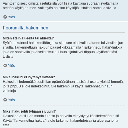
Vaihtoehtoisesti omista asetuksista voit lisätä käyttäjiä suoraan syöttämällä
heidän käyttäjänimen. Voit myös poistaa käyttäjiä listaltasi samalta sivulta.
Ylös
Foorumilta hakeminen
Miten etsin alueelta tai alueilta?
Syötä hakutermi hakukenttään, joka sijaitsee etusivulla, alueen tai viestiketjun
sivulla. Tarkennettuun hakuun pääset klikkaamalla “Tarkennettu haku”-linkkiä
joka on saatavilla jokaisella sivulla. Haun sijainti voi riippua käyttämästäsi
tyylistä.
Ylös
Miksi hakuni ei löytänyt mitään?
Hakusi oli todennäköisesti liian epämääräinen ja sisälsi useita yleisiä termejä,
joita phpBB ei ole indeksoinut. Ole tarkempi ja käytä Tarkennetun haun
valintoja.
Ylös
Miksi haku johti tyhjään sivuun!?
Hakusi palautti liian monta tulosta ja palvelin ei pystynyt käsittelemään niitä.
Käytä “Tarkennettua hakua” ja ole tarkempi hakuehdoissa ja alueissa joilta
etsit.