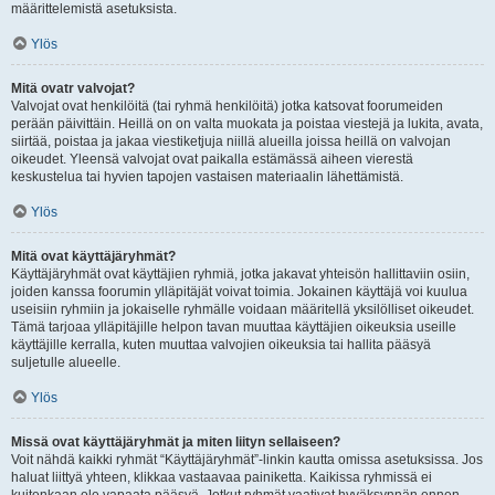
määrittelemistä asetuksista.
Ylös
Mitä ovatr valvojat?
Valvojat ovat henkilöitä (tai ryhmä henkilöitä) jotka katsovat foorumeiden
perään päivittäin. Heillä on on valta muokata ja poistaa viestejä ja lukita, avata,
siirtää, poistaa ja jakaa viestiketjuja niillä alueilla joissa heillä on valvojan
oikeudet. Yleensä valvojat ovat paikalla estämässä aiheen vierestä
keskustelua tai hyvien tapojen vastaisen materiaalin lähettämistä.
Ylös
Mitä ovat käyttäjäryhmät?
Käyttäjäryhmät ovat käyttäjien ryhmiä, jotka jakavat yhteisön hallittaviin osiin,
joiden kanssa foorumin ylläpitäjät voivat toimia. Jokainen käyttäjä voi kuulua
useisiin ryhmiin ja jokaiselle ryhmälle voidaan määritellä yksilölliset oikeudet.
Tämä tarjoaa ylläpitäjille helpon tavan muuttaa käyttäjien oikeuksia useille
käyttäjille kerralla, kuten muuttaa valvojien oikeuksia tai hallita pääsyä
suljetulle alueelle.
Ylös
Missä ovat käyttäjäryhmät ja miten liityn sellaiseen?
Voit nähdä kaikki ryhmät “Käyttäjäryhmät”-linkin kautta omissa asetuksissa. Jos
haluat liittyä yhteen, klikkaa vastaavaa painiketta. Kaikissa ryhmissä ei