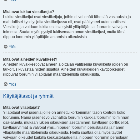
Mitä ovat lukitut viestiketjut?
Lukitut viestiketjut ovat viestiketjuja, joihin ei voi enää lähettää vastauksia ja
mahdolliset kyselyt joita viestiketjussa oli, ovat päättyneet automaattisesti.
Viestiketjuja voidaan lukita useista syistä ylläpitäjän tai foorumin valvojan
toimesta. Saatat myös pystyä lukitsemaan oman viestiketjusi, mutta tämä
riippuu foorumin ylläpitäjän antamista oikeuksista.
Ylös
Mitä ovat aiheiden kuvakkeet?
Aiheiden kuvakkeet ovat aiheen aloittajan valitsemia kuvakkeita joiden on
tarkoitus kuvastaa niiden sisältöä. Aiheiden kuvakkeiden käyttöoikeudet
riippuvat foorumin ylläpitäjän määrittelemistä oikeuksista.
Ylös
Käyttäjätasot ja ryhmät
Mitä ovat ylläpitäjät?
Ylläpitäjät ovat jäseniä joille on annettu korkeimman tason kontrolli koko
foorumiin. Nämä jäsenet voivat hallita foorumin kaikkia foorumin toiminnan
osa-alueita, mukaan lukien oikeuksien asettaminen, käyttäjien porttikiellot,
käyttäjäryhmät ja valvojat yms., riippuen foorumin perustajasta ja hänen
ylläpitäjille määrittelemistä oikeuksista. Heillä saattaa olla myös täydet
valvojan oikeudet kaikilla keskustelualueilla, riippuen foorumin perustajan