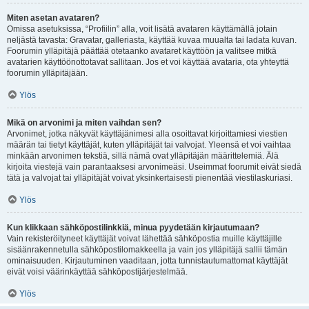
Miten asetan avataren?
Omissa asetuksissa, “Profiilin” alla, voit lisätä avataren käyttämällä jotain
neljästä tavasta: Gravatar, galleriasta, käyttää kuvaa muualta tai ladata kuvan.
Foorumin ylläpitäjä päättää otetaanko avataret käyttöön ja valitsee mitkä
avatarien käyttöönottotavat sallitaan. Jos et voi käyttää avataria, ota yhteyttä
foorumin ylläpitäjään.
Ylös
Mikä on arvonimi ja miten vaihdan sen?
Arvonimet, jotka näkyvät käyttäjänimesi alla osoittavat kirjoittamiesi viestien
määrän tai tietyt käyttäjät, kuten ylläpitäjät tai valvojat. Yleensä et voi vaihtaa
minkään arvonimen tekstiä, sillä nämä ovat ylläpitäjän määrittelemiä. Älä
kirjoita viestejä vain parantaaksesi arvonimeäsi. Useimmat foorumit eivät siedä
tätä ja valvojat tai ylläpitäjät voivat yksinkertaisesti pienentää viestilaskuriasi.
Ylös
Kun klikkaan sähköpostilinkkiä, minua pyydetään kirjautumaan?
Vain rekisteröityneet käyttäjät voivat lähettää sähköpostia muille käyttäjille
sisäänrakennetulla sähköpostilomakkeella ja vain jos ylläpitäjä sallii tämän
ominaisuuden. Kirjautuminen vaaditaan, jotta tunnistautumattomat käyttäjät
eivät voisi väärinkäyttää sähköpostijärjestelmää.
Ylös