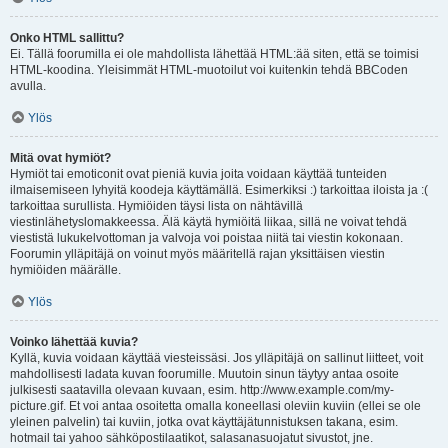
Onko HTML sallittu?
Ei. Tällä foorumilla ei ole mahdollista lähettää HTML:ää siten, että se toimisi
HTML-koodina. Yleisimmät HTML-muotoilut voi kuitenkin tehdä BBCoden
avulla.
Ylös
Mitä ovat hymiöt?
Hymiöt tai emoticonit ovat pieniä kuvia joita voidaan käyttää tunteiden
ilmaisemiseen lyhyitä koodeja käyttämällä. Esimerkiksi :) tarkoittaa iloista ja :(
tarkoittaa surullista. Hymiöiden täysi lista on nähtävillä
viestinlähetyslomakkeessa. Älä käytä hymiöitä liikaa, sillä ne voivat tehdä
viestistä lukukelvottoman ja valvoja voi poistaa niitä tai viestin kokonaan.
Foorumin ylläpitäjä on voinut myös määritellä rajan yksittäisen viestin
hymiöiden määrälle.
Ylös
Voinko lähettää kuvia?
Kyllä, kuvia voidaan käyttää viesteissäsi. Jos ylläpitäjä on sallinut liitteet, voit
mahdollisesti ladata kuvan foorumille. Muutoin sinun täytyy antaa osoite
julkisesti saatavilla olevaan kuvaan, esim. http://www.example.com/my-
picture.gif. Et voi antaa osoitetta omalla koneellasi oleviin kuviin (ellei se ole
yleinen palvelin) tai kuviin, jotka ovat käyttäjätunnistuksen takana, esim.
hotmail tai yahoo sähköpostilaatikot, salasanasuojatut sivustot, jne.