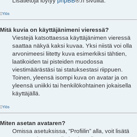
Lisätietoja löytyy
phpBB
®:n sivuilta.
Ylös
Mitä kuvia on käyttäjänimeni vieressä?
Viestejä katsottaessa käyttäjänimen vieressä
saattaa näkyä kaksi kuvaa. Yksi niistä voi olla
arvonimeesi liitetty kuva esimerkiksi tähtien,
laatikoiden tai pisteiden muodossa
viestimäärästäsi tai statuksestasi riippuen.
Toinen, yleensä isompi kuva on avatar ja on
yleensä uniikki tai henkilökohtainen jokaisella
käyttäjällä.
Ylös
Miten asetan avataren?
Omissa asetuksissa, “Profiilin” alla, voit lisätä