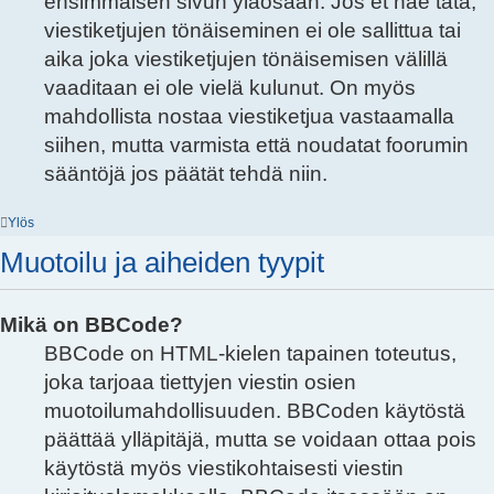
ensimmäisen sivun yläosaan. Jos et näe tätä,
viestiketjujen tönäiseminen ei ole sallittua tai
aika joka viestiketjujen tönäisemisen välillä
vaaditaan ei ole vielä kulunut. On myös
mahdollista nostaa viestiketjua vastaamalla
siihen, mutta varmista että noudatat foorumin
sääntöjä jos päätät tehdä niin.
Ylös
Muotoilu ja aiheiden tyypit
Mikä on BBCode?
BBCode on HTML-kielen tapainen toteutus,
joka tarjoaa tiettyjen viestin osien
muotoilumahdollisuuden. BBCoden käytöstä
päättää ylläpitäjä, mutta se voidaan ottaa pois
käytöstä myös viestikohtaisesti viestin