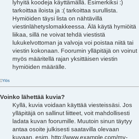
lyhyitä koodeja käyttämällä. Esimerkiksi :)
tarkoittaa iloista ja :( tarkoittaa surullista.
Hymiöiden täysi lista on nähtävillä
viestinlähetyslomakkeessa. Älä käytä hymiöitä
liikaa, sillä ne voivat tehdä viestistä
lukukelvottoman ja valvoja voi poistaa niitä tai
viestin kokonaan. Foorumin ylläpitäjä on voinut
myös määritellä rajan yksittäisen viestin
hymiöiden määrälle.
Ylös
Voinko lähettää kuvia?
Kyllä, kuvia voidaan käyttää viesteissäsi. Jos
ylläpitäjä on sallinut liitteet, voit mahdollisesti
ladata kuvan foorumille. Muutoin sinun täytyy
antaa osoite julkisesti saatavilla olevaan
kuvaan, esim. http://www.example.com/my-