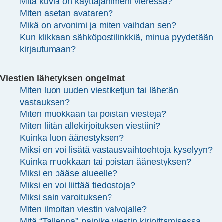
Mitä kuvia on käyttäjänimeni vieressä?
Miten asetan avataren?
Mikä on arvonimi ja miten vaihdan sen?
Kun klikkaan sähköpostilinkkiä, minua pyydetään
kirjautumaan?
Viestien lähetyksen ongelmat
Miten luon uuden viestiketjun tai lähetän
vastauksen?
Miten muokkaan tai poistan viestejä?
Miten liitän allekirjoituksen viestiini?
Kuinka luon äänestyksen?
Miksi en voi lisätä vastausvaihtoehtoja kyselyyn?
Kuinka muokkaan tai poistan äänestyksen?
Miksi en pääse alueelle?
Miksi en voi liittää tiedostoja?
Miksi sain varoituksen?
Miten ilmoitan viestin valvojalle?
Mitä “Tallenna”-painike viestin kirjoittamisessa