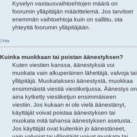
Kyselyn vastausvaihtoehtojen määrä on
foorumin ylläpitäjän määrittelemä. Jos tarvitset
enemmän vaihtoehtoja kuin on sallittu, ota
yhteyttä foorumin ylläpitäjään.
Ylös
Kuinka muokkaan tai poistan äänestyksen?
Kuten viestien kanssa, äänestyksiä voi
muokata vain alkuperäinen lähettäjä, valvoja tai
ylläpitäjä. Muokataksesi äänestystä, muokkaa
ensimmäistä viestiä viestiketjussa. Äänestys on
aina kytketty viestiketjun ensimmäiseen
viestiin. Jos kukaan ei ole vielä äänestänyt,
käyttäjät voivat poistaa äänestyksen tai
muokata mitä tahansa äänestyksen asetusta.
Jos käyttäjät ovat kuitenkin jo äänestäneet,
vain valvojat tai ylläpitäjät voivat muokata tai