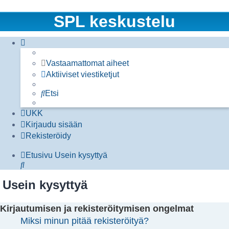
SPL keskustelu
Vastaamattomat aiheet
Aktiiviset viestiketjut
Etsi
UKK
Kirjaudu sisään
Rekisteröidy
Etusivu
Usein kysyttyä
Etsi
Usein kysyttyä
Kirjautumisen ja rekisteröitymisen ongelmat
Miksi minun pitää rekisteröityä?