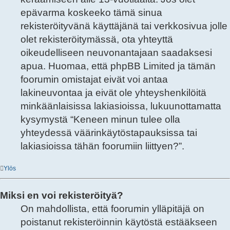
epävarma koskeeko tämä sinua
rekisteröityvänä käyttäjänä tai verkkosivua jolle
olet rekisteröitymässä, ota yhteyttä
oikeudelliseen neuvonantajaan saadaksesi
apua. Huomaa, että phpBB Limited ja tämän
foorumin omistajat eivät voi antaa
lakineuvontaa ja eivät ole yhteyshenkilöitä
minkäänlaisissa lakiasioissa, lukuunottamatta
kysymystä “Keneen minun tulee olla
yhteydessä väärinkäytöstapauksissa tai
lakiasioissa tähän foorumiin liittyen?”.
Ylös
Miksi en voi rekisteröityä?
On mahdollista, että foorumin ylläpitäjä on
poistanut rekisteröinnin käytöstä estääkseen