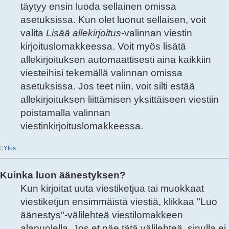
täytyy ensin luoda sellainen omissa
asetuksissa. Kun olet luonut sellaisen, voit
valita
Lisää allekirjoitus
-valinnan viestin
kirjoituslomakkeessa. Voit myös lisätä
allekirjoituksen automaattisesti aina kaikkiin
viesteihisi tekemällä valinnan omissa
asetuksissa. Jos teet niin, voit silti estää
allekirjoituksen liittämisen yksittäiseen viestiin
poistamalla valinnan
viestinkirjoituslomakkeessa.
Ylös
Kuinka luon äänestyksen?
Kun kirjoitat uuta viestiketjua tai muokkaat
viestiketjun ensimmäistä viestiä, klikkaa "Luo
äänestys"-välilehteä viestilomakkeen
alapuolella. Jos et näe tätä välilehteä, sinulla ei