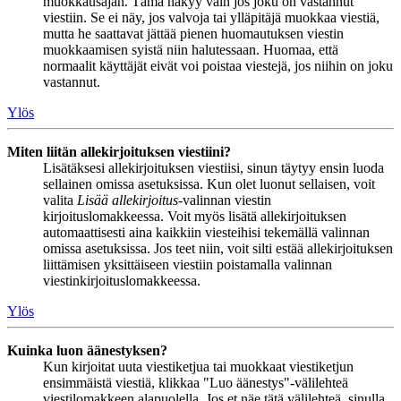
muokkausajan. Tämä näkyy vain jos joku on vastannut
viestiin. Se ei näy, jos valvoja tai ylläpitäjä muokkaa viestiä,
mutta he saattavat jättää pienen huomautuksen viestin
muokkaamisen syistä niin halutessaan. Huomaa, että
normaalit käyttäjät eivät voi poistaa viestejä, jos niihin on joku
vastannut.
Ylös
Miten liitän allekirjoituksen viestiini?
Lisätäksesi allekirjoituksen viestiisi, sinun täytyy ensin luoda
sellainen omissa asetuksissa. Kun olet luonut sellaisen, voit
valita
Lisää allekirjoitus
-valinnan viestin
kirjoituslomakkeessa. Voit myös lisätä allekirjoituksen
automaattisesti aina kaikkiin viesteihisi tekemällä valinnan
omissa asetuksissa. Jos teet niin, voit silti estää allekirjoituksen
liittämisen yksittäiseen viestiin poistamalla valinnan
viestinkirjoituslomakkeessa.
Ylös
Kuinka luon äänestyksen?
Kun kirjoitat uuta viestiketjua tai muokkaat viestiketjun
ensimmäistä viestiä, klikkaa "Luo äänestys"-välilehteä
viestilomakkeen alapuolella. Jos et näe tätä välilehteä, sinulla