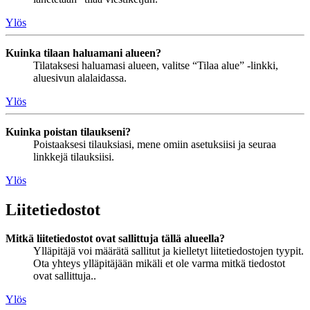
Ylös
Kuinka tilaan haluamani alueen?
Tilataksesi haluamasi alueen, valitse “Tilaa alue” -linkki,
aluesivun alalaidassa.
Ylös
Kuinka poistan tilaukseni?
Poistaaksesi tilauksiasi, mene omiin asetuksiisi ja seuraa
linkkejä tilauksiisi.
Ylös
Liitetiedostot
Mitkä liitetiedostot ovat sallittuja tällä alueella?
Ylläpitäjä voi määrätä sallitut ja kielletyt liitetiedostojen tyypit.
Ota yhteys ylläpitäjään mikäli et ole varma mitkä tiedostot
ovat sallittuja..
Ylös