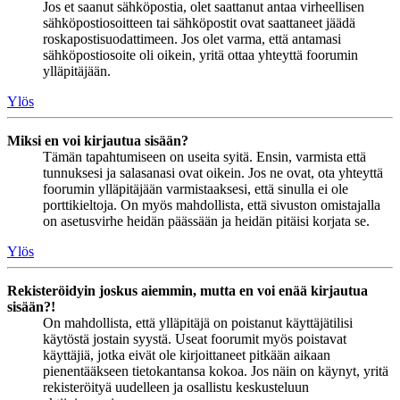
Jos et saanut sähköpostia, olet saattanut antaa virheellisen
sähköpostiosoitteen tai sähköpostit ovat saattaneet jäädä
roskapostisuodattimeen. Jos olet varma, että antamasi
sähköpostiosoite oli oikein, yritä ottaa yhteyttä foorumin
ylläpitäjään.
Ylös
Miksi en voi kirjautua sisään?
Tämän tapahtumiseen on useita syitä. Ensin, varmista että
tunnuksesi ja salasanasi ovat oikein. Jos ne ovat, ota yhteyttä
foorumin ylläpitäjään varmistaaksesi, että sinulla ei ole
porttikieltoja. On myös mahdollista, että sivuston omistajalla
on asetusvirhe heidän päässään ja heidän pitäisi korjata se.
Ylös
Rekisteröidyin joskus aiemmin, mutta en voi enää kirjautua
sisään?!
On mahdollista, että ylläpitäjä on poistanut käyttäjätilisi
käytöstä jostain syystä. Useat foorumit myös poistavat
käyttäjiä, jotka eivät ole kirjoittaneet pitkään aikaan
pienentääkseen tietokantansa kokoa. Jos näin on käynyt, yritä
rekisteröityä uudelleen ja osallistu keskusteluun