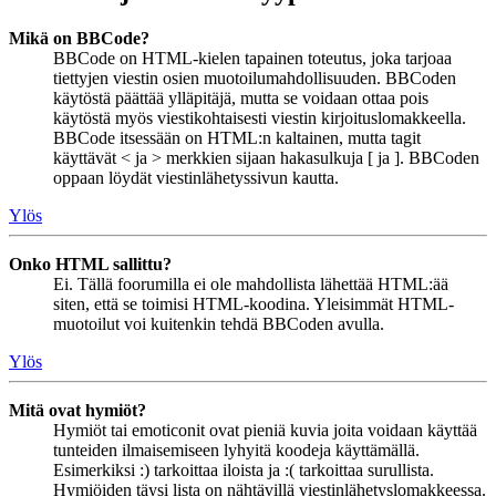
Mikä on BBCode?
BBCode on HTML-kielen tapainen toteutus, joka tarjoaa
tiettyjen viestin osien muotoilumahdollisuuden. BBCoden
käytöstä päättää ylläpitäjä, mutta se voidaan ottaa pois
käytöstä myös viestikohtaisesti viestin kirjoituslomakkeella.
BBCode itsessään on HTML:n kaltainen, mutta tagit
käyttävät < ja > merkkien sijaan hakasulkuja [ ja ]. BBCoden
oppaan löydät viestinlähetyssivun kautta.
Ylös
Onko HTML sallittu?
Ei. Tällä foorumilla ei ole mahdollista lähettää HTML:ää
siten, että se toimisi HTML-koodina. Yleisimmät HTML-
muotoilut voi kuitenkin tehdä BBCoden avulla.
Ylös
Mitä ovat hymiöt?
Hymiöt tai emoticonit ovat pieniä kuvia joita voidaan käyttää
tunteiden ilmaisemiseen lyhyitä koodeja käyttämällä.
Esimerkiksi :) tarkoittaa iloista ja :( tarkoittaa surullista.
Hymiöiden täysi lista on nähtävillä viestinlähetyslomakkeessa.