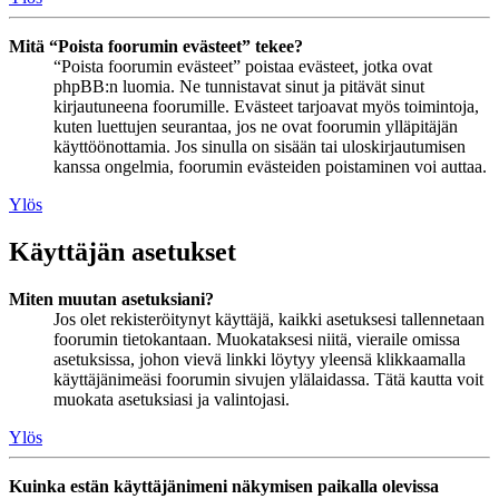
Mitä “Poista foorumin evästeet” tekee?
“Poista foorumin evästeet” poistaa evästeet, jotka ovat
phpBB:n luomia. Ne tunnistavat sinut ja pitävät sinut
kirjautuneena foorumille. Evästeet tarjoavat myös toimintoja,
kuten luettujen seurantaa, jos ne ovat foorumin ylläpitäjän
käyttöönottamia. Jos sinulla on sisään tai uloskirjautumisen
kanssa ongelmia, foorumin evästeiden poistaminen voi auttaa.
Ylös
Käyttäjän asetukset
Miten muutan asetuksiani?
Jos olet rekisteröitynyt käyttäjä, kaikki asetuksesi tallennetaan
foorumin tietokantaan. Muokataksesi niitä, vieraile omissa
asetuksissa, johon vievä linkki löytyy yleensä klikkaamalla
käyttäjänimeäsi foorumin sivujen ylälaidassa. Tätä kautta voit
muokata asetuksiasi ja valintojasi.
Ylös
Kuinka estän käyttäjänimeni näkymisen paikalla olevissa