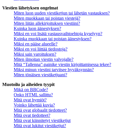
Viestien lähetyksen ongelmat
Miten luon uuden viestiketjun tai lähetän vastauksen?
Miten muokkaan tai poistan viestejä?
Miten liitän allekirjoituksen viestiini?
Kuinka luon äänestyksen?
Miksi en voi lisätä vastausvaihtoehtoja kyselyyn?
Kuinka muokkaan tai poistan äänestyksen?
Miksi en pääse alueelle?
Miksi en voi liittää tiedostoja?
Miksi sain varoituksen?
Miten ilmoitan viestin valvojalle?
Mitä “Tallenna”-painike viestin kirjoittamisessa tekee?
Miksi minun viestini tarvitsee hyväksynnän?
Miten tönäisen viestiketjuani?
Muotoilu ja aiheiden tyypit
Mikä on BBCode?
Onko HTML sallittu?
Mitä ovat hymiöt?
Voinko lähettää kuvia?
Mitä ovat globaalit tiedotteet?
Mitä ovat tiedotteet?
Mitä ovat kiinnitetyt viestiketjut
Mitä ovat lukitut viestiketjut?