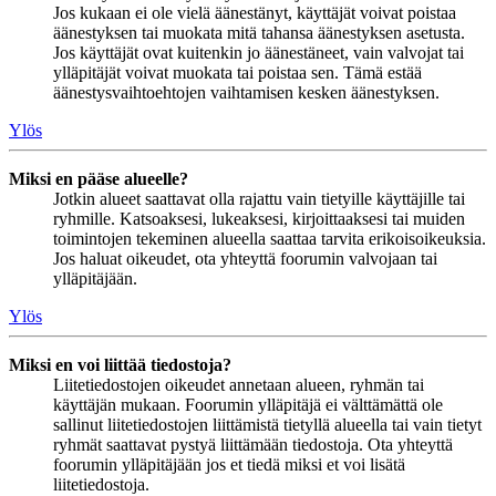
Jos kukaan ei ole vielä äänestänyt, käyttäjät voivat poistaa
äänestyksen tai muokata mitä tahansa äänestyksen asetusta.
Jos käyttäjät ovat kuitenkin jo äänestäneet, vain valvojat tai
ylläpitäjät voivat muokata tai poistaa sen. Tämä estää
äänestysvaihtoehtojen vaihtamisen kesken äänestyksen.
Ylös
Miksi en pääse alueelle?
Jotkin alueet saattavat olla rajattu vain tietyille käyttäjille tai
ryhmille. Katsoaksesi, lukeaksesi, kirjoittaaksesi tai muiden
toimintojen tekeminen alueella saattaa tarvita erikoisoikeuksia.
Jos haluat oikeudet, ota yhteyttä foorumin valvojaan tai
ylläpitäjään.
Ylös
Miksi en voi liittää tiedostoja?
Liitetiedostojen oikeudet annetaan alueen, ryhmän tai
käyttäjän mukaan. Foorumin ylläpitäjä ei välttämättä ole
sallinut liitetiedostojen liittämistä tietyllä alueella tai vain tietyt
ryhmät saattavat pystyä liittämään tiedostoja. Ota yhteyttä
foorumin ylläpitäjään jos et tiedä miksi et voi lisätä
liitetiedostoja.