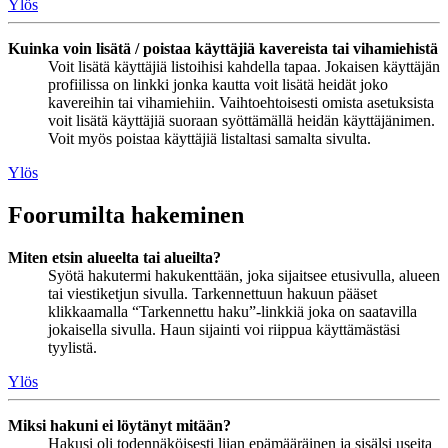
Ylös
Kuinka voin lisätä / poistaa käyttäjiä kavereista tai vihamiehistä
Voit lisätä käyttäjiä listoihisi kahdella tapaa. Jokaisen käyttäjän
profiilissa on linkki jonka kautta voit lisätä heidät joko
kavereihin tai vihamiehiin. Vaihtoehtoisesti omista asetuksista
voit lisätä käyttäjiä suoraan syöttämällä heidän käyttäjänimen.
Voit myös poistaa käyttäjiä listaltasi samalta sivulta.
Ylös
Foorumilta hakeminen
Miten etsin alueelta tai alueilta?
Syötä hakutermi hakukenttään, joka sijaitsee etusivulla, alueen
tai viestiketjun sivulla. Tarkennettuun hakuun pääset
klikkaamalla “Tarkennettu haku”-linkkiä joka on saatavilla
jokaisella sivulla. Haun sijainti voi riippua käyttämästäsi
tyylistä.
Ylös
Miksi hakuni ei löytänyt mitään?
Hakusi oli todennäköisesti liian epämääräinen ja sisälsi useita