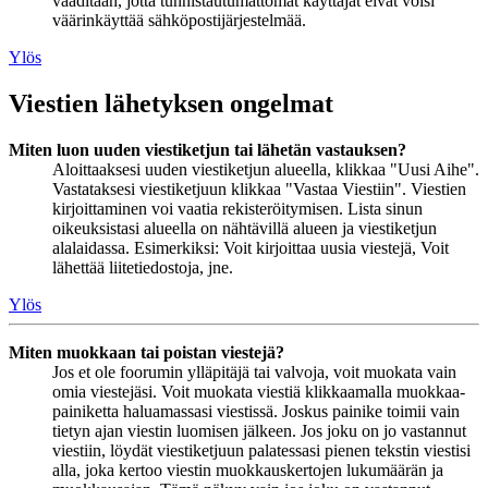
vaaditaan, jotta tunnistautumattomat käyttäjät eivät voisi
väärinkäyttää sähköpostijärjestelmää.
Ylös
Viestien lähetyksen ongelmat
Miten luon uuden viestiketjun tai lähetän vastauksen?
Aloittaaksesi uuden viestiketjun alueella, klikkaa "Uusi Aihe".
Vastataksesi viestiketjuun klikkaa "Vastaa Viestiin". Viestien
kirjoittaminen voi vaatia rekisteröitymisen. Lista sinun
oikeuksistasi alueella on nähtävillä alueen ja viestiketjun
alalaidassa. Esimerkiksi: Voit kirjoittaa uusia viestejä, Voit
lähettää liitetiedostoja, jne.
Ylös
Miten muokkaan tai poistan viestejä?
Jos et ole foorumin ylläpitäjä tai valvoja, voit muokata vain
omia viestejäsi. Voit muokata viestiä klikkaamalla muokkaa-
painiketta haluamassasi viestissä. Joskus painike toimii vain
tietyn ajan viestin luomisen jälkeen. Jos joku on jo vastannut
viestiin, löydät viestiketjuun palatessasi pienen tekstin viestisi
alla, joka kertoo viestin muokkauskertojen lukumäärän ja