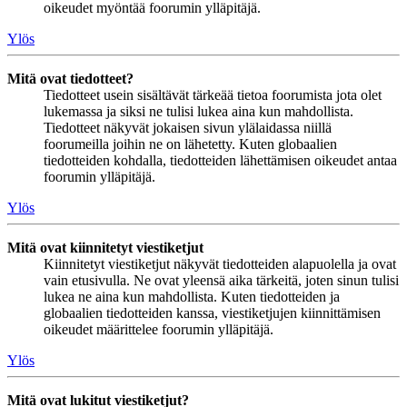
oikeudet myöntää foorumin ylläpitäjä.
Ylös
Mitä ovat tiedotteet?
Tiedotteet usein sisältävät tärkeää tietoa foorumista jota olet
lukemassa ja siksi ne tulisi lukea aina kun mahdollista.
Tiedotteet näkyvät jokaisen sivun ylälaidassa niillä
foorumeilla joihin ne on lähetetty. Kuten globaalien
tiedotteiden kohdalla, tiedotteiden lähettämisen oikeudet antaa
foorumin ylläpitäjä.
Ylös
Mitä ovat kiinnitetyt viestiketjut
Kiinnitetyt viestiketjut näkyvät tiedotteiden alapuolella ja ovat
vain etusivulla. Ne ovat yleensä aika tärkeitä, joten sinun tulisi
lukea ne aina kun mahdollista. Kuten tiedotteiden ja
globaalien tiedotteiden kanssa, viestiketjujen kiinnittämisen
oikeudet määrittelee foorumin ylläpitäjä.
Ylös
Mitä ovat lukitut viestiketjut?