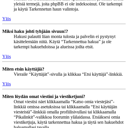
yleisiä termejä, joita phpBB ei ole indeksoinut. Ole tarkempi
ja käytä Tarkennetun haun valintoja.
Ylös
Miksi haku johti tyhjään sivuun!?
Hakusi palautti liian monta tulosta ja palvelin ei pystynyt
käsittelemään niitä. Käytä “Tarkennettua hakua” ja ole
tarkempi hakuehdoissa ja alueissa joilta etsit.
Ylös
Miten etsin käyttäjiä?
Vieraile “Käyttäjät”-sivulla ja klikkaa “Etsi käyttäjä”-linkkiä.
Ylös
Miten löydän omat viestini ja viestiketjuni?
Omat viestisi näet klikkaamalla “Katso omia viestejäsi”-
linkkiä omissa asetuksissa tai klikkaamalla “Etsi käyttäjän
viesteistä”-linkkiä omalla profiilisivullasi tai klikkaamalla
“Pikalinkit”-valikkoa foorumin ylälaidassa. Etsiäksesi omia
viestiketjuja, käytä tarkennettua hakua ja täytä sen hakuehdot
haluamallasi tavalla.