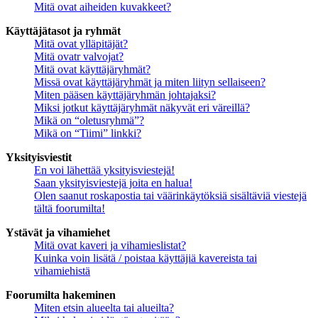
Mitä ovat aiheiden kuvakkeet?
Käyttäjätasot ja ryhmät
Mitä ovat ylläpitäjät?
Mitä ovatr valvojat?
Mitä ovat käyttäjäryhmät?
Missä ovat käyttäjäryhmät ja miten liityn sellaiseen?
Miten pääsen käyttäjäryhmän johtajaksi?
Miksi jotkut käyttäjäryhmät näkyvät eri väreillä?
Mikä on “oletusryhmä”?
Mikä on “Tiimi” linkki?
Yksityisviestit
En voi lähettää yksityisviestejä!
Saan yksityisviestejä joita en halua!
Olen saanut roskapostia tai väärinkäytöksiä sisältäviä viestejä
tältä foorumilta!
Ystävät ja vihamiehet
Mitä ovat kaveri ja vihamieslistat?
Kuinka voin lisätä / poistaa käyttäjiä kavereista tai
vihamiehistä
Foorumilta hakeminen
Miten etsin alueelta tai alueilta?