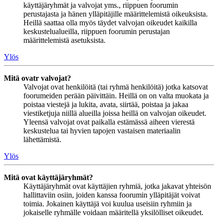
käyttäjäryhmät ja valvojat yms., riippuen foorumin
perustajasta ja hänen ylläpitäjille määrittelemistä oikeuksista.
Heillä saattaa olla myös täydet valvojan oikeudet kaikilla
keskustelualueilla, riippuen foorumin perustajan
määrittelemistä asetuksista.
Ylös
Mitä ovatr valvojat?
Valvojat ovat henkilöitä (tai ryhmä henkilöitä) jotka katsovat
foorumeiden perään päivittäin. Heillä on on valta muokata ja
poistaa viestejä ja lukita, avata, siirtää, poistaa ja jakaa
viestiketjuja niillä alueilla joissa heillä on valvojan oikeudet.
Yleensä valvojat ovat paikalla estämässä aiheen vierestä
keskustelua tai hyvien tapojen vastaisen materiaalin
lähettämistä.
Ylös
Mitä ovat käyttäjäryhmät?
Käyttäjäryhmät ovat käyttäjien ryhmiä, jotka jakavat yhteisön
hallittaviin osiin, joiden kanssa foorumin ylläpitäjät voivat
toimia. Jokainen käyttäjä voi kuulua useisiin ryhmiin ja
jokaiselle ryhmälle voidaan määritellä yksilölliset oikeudet.