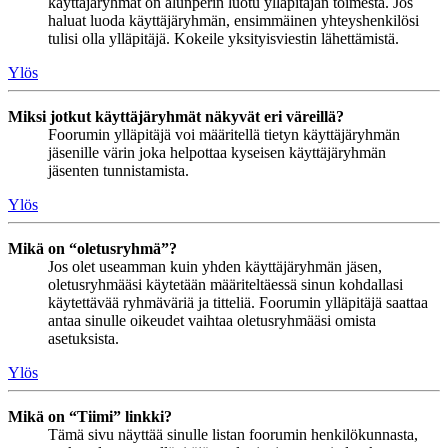
käyttäjäryhmät on alunperin luotu ylläpitäjän toimesta. Jos
haluat luoda käyttäjäryhmän, ensimmäinen yhteyshenkilösi
tulisi olla ylläpitäjä. Kokeile yksityisviestin lähettämistä.
Ylös
Miksi jotkut käyttäjäryhmät näkyvät eri väreillä?
Foorumin ylläpitäjä voi määritellä tietyn käyttäjäryhmän
jäsenille värin joka helpottaa kyseisen käyttäjäryhmän
jäsenten tunnistamista.
Ylös
Mikä on “oletusryhmä”?
Jos olet useamman kuin yhden käyttäjäryhmän jäsen,
oletusryhmääsi käytetään määriteltäessä sinun kohdallasi
käytettävää ryhmäväriä ja titteliä. Foorumin ylläpitäjä saattaa
antaa sinulle oikeudet vaihtaa oletusryhmääsi omista
asetuksista.
Ylös
Mikä on “Tiimi” linkki?
Tämä sivu näyttää sinulle listan foorumin henkilökunnasta,