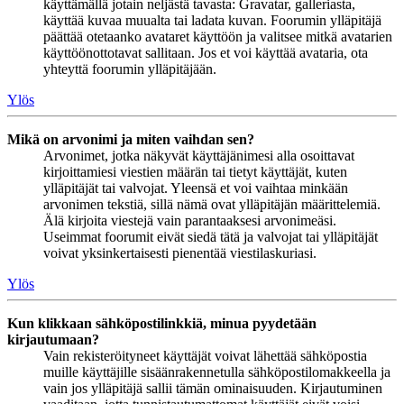
käyttämällä jotain neljästä tavasta: Gravatar, galleriasta,
käyttää kuvaa muualta tai ladata kuvan. Foorumin ylläpitäjä
päättää otetaanko avataret käyttöön ja valitsee mitkä avatarien
käyttöönottotavat sallitaan. Jos et voi käyttää avataria, ota
yhteyttä foorumin ylläpitäjään.
Ylös
Mikä on arvonimi ja miten vaihdan sen?
Arvonimet, jotka näkyvät käyttäjänimesi alla osoittavat
kirjoittamiesi viestien määrän tai tietyt käyttäjät, kuten
ylläpitäjät tai valvojat. Yleensä et voi vaihtaa minkään
arvonimen tekstiä, sillä nämä ovat ylläpitäjän määrittelemiä.
Älä kirjoita viestejä vain parantaaksesi arvonimeäsi.
Useimmat foorumit eivät siedä tätä ja valvojat tai ylläpitäjät
voivat yksinkertaisesti pienentää viestilaskuriasi.
Ylös
Kun klikkaan sähköpostilinkkiä, minua pyydetään
kirjautumaan?
Vain rekisteröityneet käyttäjät voivat lähettää sähköpostia
muille käyttäjille sisäänrakennetulla sähköpostilomakkeella ja
vain jos ylläpitäjä sallii tämän ominaisuuden. Kirjautuminen