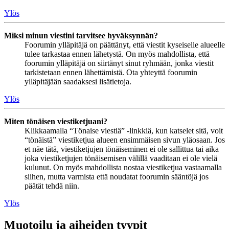
Ylös
Miksi minun viestini tarvitsee hyväksynnän?
Foorumin ylläpitäjä on päättänyt, että viestit kyseiselle alueelle
tulee tarkastaa ennen lähetystä. On myös mahdollista, että
foorumin ylläpitäjä on siirtänyt sinut ryhmään, jonka viestit
tarkistetaan ennen lähettämistä. Ota yhteyttä foorumin
ylläpitäjään saadaksesi lisätietoja.
Ylös
Miten tönäisen viestiketjuani?
Klikkaamalla “Tönaise viestiä” -linkkiä, kun katselet sitä, voit
“tönäistä” viestiketjua alueen ensimmäisen sivun yläosaan. Jos
et näe tätä, viestiketjujen tönäiseminen ei ole sallittua tai aika
joka viestiketjujen tönäisemisen välillä vaaditaan ei ole vielä
kulunut. On myös mahdollista nostaa viestiketjua vastaamalla
siihen, mutta varmista että noudatat foorumin sääntöjä jos
päätät tehdä niin.
Ylös
Muotoilu ja aiheiden tyypit