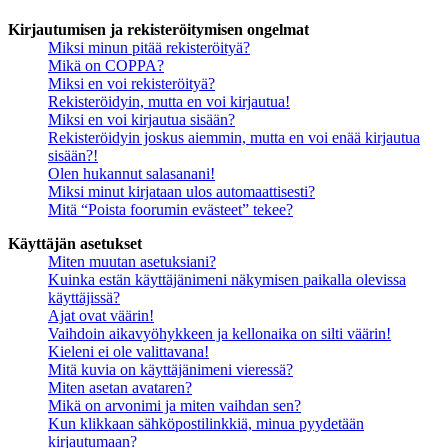
Kirjautumisen ja rekisteröitymisen ongelmat
Miksi minun pitää rekisteröityä?
Mikä on COPPA?
Miksi en voi rekisteröityä?
Rekisteröidyin, mutta en voi kirjautua!
Miksi en voi kirjautua sisään?
Rekisteröidyin joskus aiemmin, mutta en voi enää kirjautua
sisään?!
Olen hukannut salasanani!
Miksi minut kirjataan ulos automaattisesti?
Mitä “Poista foorumin evästeet” tekee?
Käyttäjän asetukset
Miten muutan asetuksiani?
Kuinka estän käyttäjänimeni näkymisen paikalla olevissa
käyttäjissä?
Ajat ovat väärin!
Vaihdoin aikavyöhykkeen ja kellonaika on silti väärin!
Kieleni ei ole valittavana!
Mitä kuvia on käyttäjänimeni vieressä?
Miten asetan avataren?
Mikä on arvonimi ja miten vaihdan sen?
Kun klikkaan sähköpostilinkkiä, minua pyydetään
kirjautumaan?