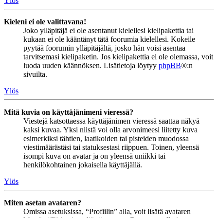
Ylös
Kieleni ei ole valittavana!
Joko ylläpitäjä ei ole asentanut kielellesi kielipakettia tai
kukaan ei ole kääntänyt tätä foorumia kielellesi. Kokeile
pyytää foorumin ylläpitäjältä, josko hän voisi asentaa
tarvitsemasi kielipaketin. Jos kielipakettia ei ole olemassa, voit
luoda uuden käännöksen. Lisätietoja löytyy
phpBB
®:n
sivuilta.
Ylös
Mitä kuvia on käyttäjänimeni vieressä?
Viestejä katsottaessa käyttäjänimen vieressä saattaa näkyä
kaksi kuvaa. Yksi niistä voi olla arvonimeesi liitetty kuva
esimerkiksi tähtien, laatikoiden tai pisteiden muodossa
viestimäärästäsi tai statuksestasi riippuen. Toinen, yleensä
isompi kuva on avatar ja on yleensä uniikki tai
henkilökohtainen jokaisella käyttäjällä.
Ylös
Miten asetan avataren?
Omissa asetuksissa, “Profiilin” alla, voit lisätä avataren