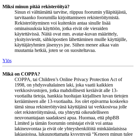
Miksi minun pitää rekisteröityä?
Sinun ei välttämättä tarvitse, riippuu foorumin ylläpitäjästä,
tarvitaanko foorumilla kirjoittamiseen rekisteröitymistä.
Rekisteröityminen voi kuitenkin antaa sinulle lisää
ominaisuuksia käyttöön, jotka eivät ole vieraiden
käytettävissä. Näitä ovat mm. avatar-kuvan määrittely,
yksityisviestit, sähköpostien lähettäminen muille käyttäjille,
käyttäjäryhmien jäsenyys jne. Siihen menee aikaa vain
muutamia hetkiä, joten se on suositeltavaa.
Ylös
Mikä on COPPA?
COPPA, tai Children’s Online Privacy Protection Act of
1998, on yhdysvaltalainen laki, joka vaatii kaikkien
verkkosivustojen, jotka mahdollisesti keräävät alle 13-
vuotiailta tietoja, hankkia huoltajan kirjallisen luvan tietojen
keräämiseen alle 13-vuotiaalta. Jos olet epävarma koskeeko
tämä sinua rekisteröityvänä käyttäjänä tai verkkosivua jolle
olet rekisteröitymässä, ota yhteyttä oikeudelliseen
neuvonantajaan saadaksesi apua. Huomaa, että phpBB
Limited ja tämän foorumin omistajat eivät voi antaa
lakineuvontaa ja eivät ole yhteyshenkilöitä minkäänlaisissa
lakiasioissa, lukuunottamatta kysymystä “Keneen minun tulee