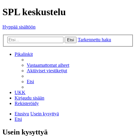
SPL keskustelu
Hyppää sisältöön
Tarkennettu haku
Etsi
Pikalinkit
Vastaamattomat aiheet
Aktiiviset viestiketjut
Etsi
UKK
Kirjaudu sisään
Rekisteröidy
Etusivu
Usein kysyttyä
Etsi
Usein kysyttyä