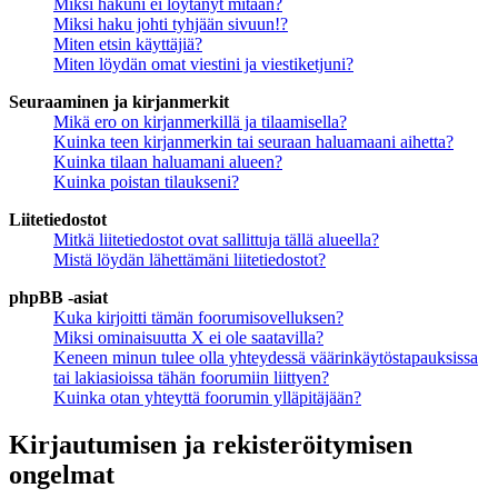
Miksi hakuni ei löytänyt mitään?
Miksi haku johti tyhjään sivuun!?
Miten etsin käyttäjiä?
Miten löydän omat viestini ja viestiketjuni?
Seuraaminen ja kirjanmerkit
Mikä ero on kirjanmerkillä ja tilaamisella?
Kuinka teen kirjanmerkin tai seuraan haluamaani aihetta?
Kuinka tilaan haluamani alueen?
Kuinka poistan tilaukseni?
Liitetiedostot
Mitkä liitetiedostot ovat sallittuja tällä alueella?
Mistä löydän lähettämäni liitetiedostot?
phpBB -asiat
Kuka kirjoitti tämän foorumisovelluksen?
Miksi ominaisuutta X ei ole saatavilla?
Keneen minun tulee olla yhteydessä väärinkäytöstapauksissa
tai lakiasioissa tähän foorumiin liittyen?
Kuinka otan yhteyttä foorumin ylläpitäjään?
Kirjautumisen ja rekisteröitymisen
ongelmat