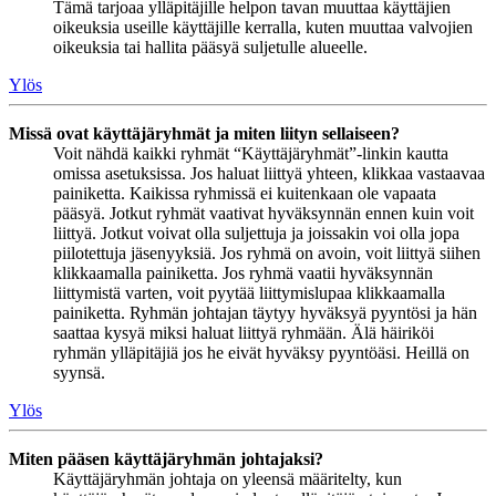
Tämä tarjoaa ylläpitäjille helpon tavan muuttaa käyttäjien
oikeuksia useille käyttäjille kerralla, kuten muuttaa valvojien
oikeuksia tai hallita pääsyä suljetulle alueelle.
Ylös
Missä ovat käyttäjäryhmät ja miten liityn sellaiseen?
Voit nähdä kaikki ryhmät “Käyttäjäryhmät”-linkin kautta
omissa asetuksissa. Jos haluat liittyä yhteen, klikkaa vastaavaa
painiketta. Kaikissa ryhmissä ei kuitenkaan ole vapaata
pääsyä. Jotkut ryhmät vaativat hyväksynnän ennen kuin voit
liittyä. Jotkut voivat olla suljettuja ja joissakin voi olla jopa
piilotettuja jäsenyyksiä. Jos ryhmä on avoin, voit liittyä siihen
klikkaamalla painiketta. Jos ryhmä vaatii hyväksynnän
liittymistä varten, voit pyytää liittymislupaa klikkaamalla
painiketta. Ryhmän johtajan täytyy hyväksyä pyyntösi ja hän
saattaa kysyä miksi haluat liittyä ryhmään. Älä häiriköi
ryhmän ylläpitäjiä jos he eivät hyväksy pyyntöäsi. Heillä on
syynsä.
Ylös
Miten pääsen käyttäjäryhmän johtajaksi?
Käyttäjäryhmän johtaja on yleensä määritelty, kun