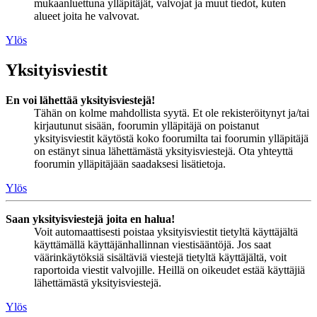
mukaanluettuna ylläpitäjät, valvojat ja muut tiedot, kuten
alueet joita he valvovat.
Ylös
Yksityisviestit
En voi lähettää yksityisviestejä!
Tähän on kolme mahdollista syytä. Et ole rekisteröitynyt ja/tai
kirjautunut sisään, foorumin ylläpitäjä on poistanut
yksityisviestit käytöstä koko foorumilta tai foorumin ylläpitäjä
on estänyt sinua lähettämästä yksityisviestejä. Ota yhteyttä
foorumin ylläpitäjään saadaksesi lisätietoja.
Ylös
Saan yksityisviestejä joita en halua!
Voit automaattisesti poistaa yksityisviestit tietyltä käyttäjältä
käyttämällä käyttäjänhallinnan viestisääntöjä. Jos saat
väärinkäytöksiä sisältäviä viestejä tietyltä käyttäjältä, voit
raportoida viestit valvojille. Heillä on oikeudet estää käyttäjiä
lähettämästä yksityisviestejä.
Ylös