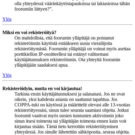
olla yhteydessä väärinkäytöstapauksissa tai lakiasioissa tähän
foorumiin liittyen?”.
Ylös
Miksi en voi rekisteröityä?
On mahdollista, että foorumin ylläpitäjä on poistanut
rekisteröinnin käytöstä estääkseen uusia vierailijoita
rekisteröitymästä. Foorumin ylläpitäjä on voinut myös asettaa
porttikiellon IP-osoitteellesi tai estänyt valitsemasi
käyttäjätunnuksen rekisteröinnin. Ota yhteyttä foorumin
ylläpitäjään saadaksesi apua.
Ylös
Rekisteröidyin, mutta en voi kirjautua!
Tarkista ensin käyttäjätunnuksesi ja salasanasi. Jos ne ovat
oikein, yksi kahdesta asiasta on saattanut tapahtua. Jos
COPPA-tuki on käytössä ja määrittelit olevasi alle 13-vuotias
rekisteröityessäsi, sinun tulee seurata saamiasi ohjeita. Jotkut
foorumit vaativat myös uusien tunnusten aktivoinnin joko
sinun itsesi toimesta tai ylläpitäjän toimesta ennen kuin voit
kirjautua sisään. Tämä tieto kerrottiin rekisteröitymisen
yhteydessä. Jos sinulle lähetettiin sähköpostia, seuraa ohjeita.