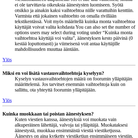
ei ole tarvittavia oikeuksia äänestysten luomiseen. Syötä
otsikko ja ainakin kaksi vaihtoehtoa niille varattuihin kenttiin.
Varmista että jokainen vaihtoehto on omalla rivillään
tekstikentässä. Voit myös määritellä kuinka monta vaihtoehtoa
käyttäjät voivat valita kohdasta You can also set the number of
options users may select during voting under “Kuinka monta
vaihtoehtoa käyttäjä voi valita”, äänestyksen kesto päivinä (0
kestää loputtomasti) ja viimeisenä voit antaa käyttäjille
mahdollisuuden muuttaa ääntään.
Ylös
Miksi en voi lisätä vastausvaihtoehtoja kyselyyn?
Kyselyn vastausvaihtoehtojen määrä on foorumin ylläpitäjän
määrittelemä. Jos tarvitset enemmän vaihtoehtoja kuin on
sallittu, ota yhteyttä foorumin ylläpitäjään.
Ylös
Kuinka muokkaan tai poistan äänestyksen?
Kuten viestien kanssa, äänestyksiä voi muokata vain
alkuperäinen lähettäjä, valvoja tai ylläpitäjä. Muokataksesi
äänestystä, muokkaa ensimmäistä viestiä viestiketjussa.
Äänestys on aina kytketty viestiketjun ensimmäiseen viestiin.