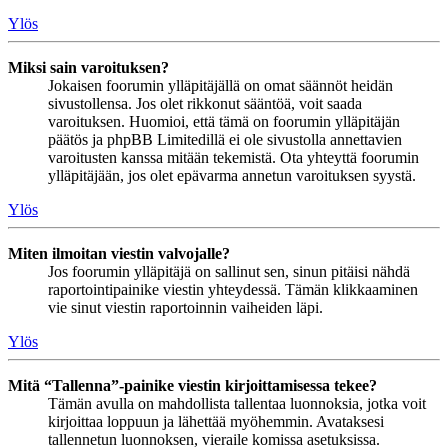
Ylös
Miksi sain varoituksen?
Jokaisen foorumin ylläpitäjällä on omat säännöt heidän
sivustollensa. Jos olet rikkonut sääntöä, voit saada
varoituksen. Huomioi, että tämä on foorumin ylläpitäjän
päätös ja phpBB Limitedillä ei ole sivustolla annettavien
varoitusten kanssa mitään tekemistä. Ota yhteyttä foorumin
ylläpitäjään, jos olet epävarma annetun varoituksen syystä.
Ylös
Miten ilmoitan viestin valvojalle?
Jos foorumin ylläpitäjä on sallinut sen, sinun pitäisi nähdä
raportointipainike viestin yhteydessä. Tämän klikkaaminen
vie sinut viestin raportoinnin vaiheiden läpi.
Ylös
Mitä “Tallenna”-painike viestin kirjoittamisessa tekee?
Tämän avulla on mahdollista tallentaa luonnoksia, jotka voit
kirjoittaa loppuun ja lähettää myöhemmin. Avataksesi
tallennetun luonnoksen, vieraile komissa asetuksissa.