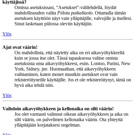
käyttäjissä?
Omissa asetuksissasi, “Asetukset”-välilehdellä, löydät
mahdollisuuden valita
Piilota paikallaolo
. Ottamalla tämän
asetuksen käyttöön näyt vain ylläpitäjille, valvojille ja itsellesi.
Sinut lasketaan piilossa oleviin käyttäjiin.
Ylös
Ajat ovat väärin!
On mahdollista, että näytetty aika on eri aikavyöhykkeeltä
kuin se jossa itse olet. Tässä tapauksessa valitse omista
asetuksista oma aikavyöhykkeesi, esim. Lontoo, Pariisi, New
York, Sidney, jne. Huomaathan, että aikavyöhykkeen
vaihtaminen, kuten monet muutkin asetukset ovat vain
rekisteröityneille käyttäjille. Jos et ole rekisteröitynyt, tämä on
hyvä aika tehdä niin.
Ylös
Vaihdoin aikavyöhykkeen ja kellonaika on silti väärin!
Jos olet varmasti valinnut oikean aikavyöhykkeen ja aika on
silti väärin, on palvelimen kellonaika väärin. Ota yhteyttä
ylläpitäjään korjataksesi ongelman.