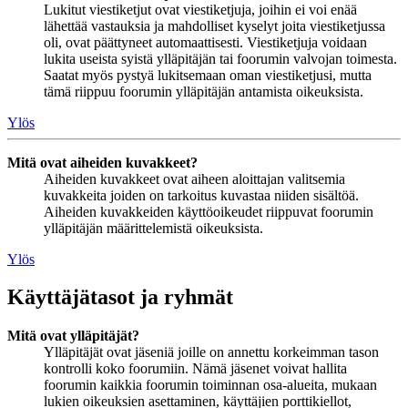
Lukitut viestiketjut ovat viestiketjuja, joihin ei voi enää
lähettää vastauksia ja mahdolliset kyselyt joita viestiketjussa
oli, ovat päättyneet automaattisesti. Viestiketjuja voidaan
lukita useista syistä ylläpitäjän tai foorumin valvojan toimesta.
Saatat myös pystyä lukitsemaan oman viestiketjusi, mutta
tämä riippuu foorumin ylläpitäjän antamista oikeuksista.
Ylös
Mitä ovat aiheiden kuvakkeet?
Aiheiden kuvakkeet ovat aiheen aloittajan valitsemia
kuvakkeita joiden on tarkoitus kuvastaa niiden sisältöä.
Aiheiden kuvakkeiden käyttöoikeudet riippuvat foorumin
ylläpitäjän määrittelemistä oikeuksista.
Ylös
Käyttäjätasot ja ryhmät
Mitä ovat ylläpitäjät?
Ylläpitäjät ovat jäseniä joille on annettu korkeimman tason
kontrolli koko foorumiin. Nämä jäsenet voivat hallita
foorumin kaikkia foorumin toiminnan osa-alueita, mukaan
lukien oikeuksien asettaminen, käyttäjien porttikiellot,