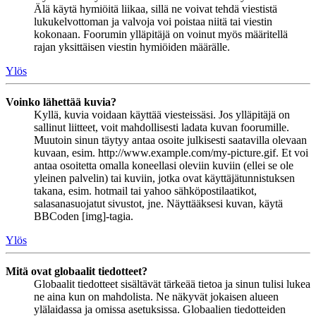
Älä käytä hymiöitä liikaa, sillä ne voivat tehdä viestistä
lukukelvottoman ja valvoja voi poistaa niitä tai viestin
kokonaan. Foorumin ylläpitäjä on voinut myös määritellä
rajan yksittäisen viestin hymiöiden määrälle.
Ylös
Voinko lähettää kuvia?
Kyllä, kuvia voidaan käyttää viesteissäsi. Jos ylläpitäjä on
sallinut liitteet, voit mahdollisesti ladata kuvan foorumille.
Muutoin sinun täytyy antaa osoite julkisesti saatavilla olevaan
kuvaan, esim. http://www.example.com/my-picture.gif. Et voi
antaa osoitetta omalla koneellasi oleviin kuviin (ellei se ole
yleinen palvelin) tai kuviin, jotka ovat käyttäjätunnistuksen
takana, esim. hotmail tai yahoo sähköpostilaatikot,
salasanasuojatut sivustot, jne. Näyttääksesi kuvan, käytä
BBCoden [img]-tagia.
Ylös
Mitä ovat globaalit tiedotteet?
Globaalit tiedotteet sisältävät tärkeää tietoa ja sinun tulisi lukea
ne aina kun on mahdolista. Ne näkyvät jokaisen alueen
ylälaidassa ja omissa asetuksissa. Globaalien tiedotteiden