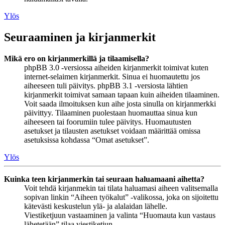
Ylös
Seuraaminen ja kirjanmerkit
Mikä ero on kirjanmerkillä ja tilaamisella?
phpBB 3.0 -versiossa aiheiden kirjanmerkit toimivat kuten
internet-selaimen kirjanmerkit. Sinua ei huomautettu jos
aiheeseen tuli päivitys. phpBB 3.1 -versiosta lähtien
kirjanmerkit toimivat samaan tapaan kuin aiheiden tilaaminen.
Voit saada ilmoituksen kun aihe josta sinulla on kirjanmerkki
päivittyy. Tilaaminen puolestaan huomauttaa sinua kun
aiheeseen tai foorumiin tulee päivitys. Huomautusten
asetukset ja tilausten asetukset voidaan määrittää omissa
asetuksissa kohdassa “Omat asetukset”.
Ylös
Kuinka teen kirjanmerkin tai seuraan haluamaani aihetta?
Voit tehdä kirjanmekin tai tilata haluamasi aiheen valitsemalla
sopivan linkin “Aiheen työkalut” -valikossa, joka on sijoitettu
kätevästi keskustelun ylä- ja alalaidan lähelle.
Viestiketjuun vastaaminen ja valinta “Huomauta kun vastaus
lähetetään” tilaa viestiketjun.