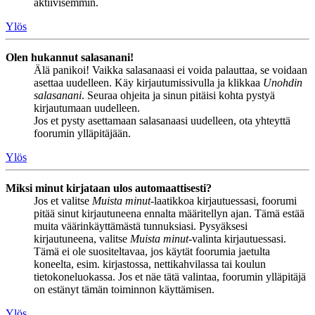
aktiivisemmin.
Ylös
Olen hukannut salasanani!
Älä panikoi! Vaikka salasanaasi ei voida palauttaa, se voidaan
asettaa uudelleen. Käy kirjautumissivulla ja klikkaa
Unohdin
salasanani
. Seuraa ohjeita ja sinun pitäisi kohta pystyä
kirjautumaan uudelleen.
Jos et pysty asettamaan salasanaasi uudelleen, ota yhteyttä
foorumin ylläpitäjään.
Ylös
Miksi minut kirjataan ulos automaattisesti?
Jos et valitse
Muista minut
-laatikkoa kirjautuessasi, foorumi
pitää sinut kirjautuneena ennalta määritellyn ajan. Tämä estää
muita väärinkäyttämästä tunnuksiasi. Pysyäksesi
kirjautuneena, valitse
Muista minut
-valinta kirjautuessasi.
Tämä ei ole suositeltavaa, jos käytät foorumia jaetulta
koneelta, esim. kirjastossa, nettikahvilassa tai koulun
tietokoneluokassa. Jos et näe tätä valintaa, foorumin ylläpitäjä
on estänyt tämän toiminnon käyttämisen.
Ylös