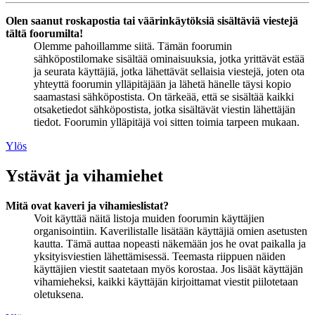
Olen saanut roskapostia tai väärinkäytöksiä sisältäviä viestejä
tältä foorumilta!
Olemme pahoillamme siitä. Tämän foorumin
sähköpostilomake sisältää ominaisuuksia, jotka yrittävät estää
ja seurata käyttäjiä, jotka lähettävät sellaisia viestejä, joten ota
yhteyttä foorumin ylläpitäjään ja lähetä hänelle täysi kopio
saamastasi sähköpostista. On tärkeää, että se sisältää kaikki
otsaketiedot sähköpostista, jotka sisältävät viestin lähettäjän
tiedot. Foorumin ylläpitäjä voi sitten toimia tarpeen mukaan.
Ylös
Ystävät ja vihamiehet
Mitä ovat kaveri ja vihamieslistat?
Voit käyttää näitä listoja muiden foorumin käyttäjien
organisointiin. Kaverilistalle lisätään käyttäjiä omien asetusten
kautta. Tämä auttaa nopeasti näkemään jos he ovat paikalla ja
yksityisviestien lähettämisessä. Teemasta riippuen näiden
käyttäjien viestit saatetaan myös korostaa. Jos lisäät käyttäjän
vihamieheksi, kaikki käyttäjän kirjoittamat viestit piilotetaan
oletuksena.