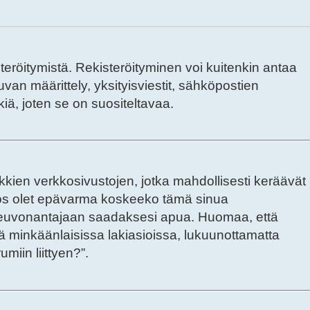
isteröitymistä. Rekisteröityminen voi kuitenkin antaa
uvan määrittely, yksityisviestit, sähköpostien
iä, joten se on suositeltavaa.
ikkien verkkosivustojen, jotka mahdollisesti keräävät
a. Jos olet epävarma koskeeko tämä sinua
en neuvonantajaan saadaksesi apua. Huomaa, että
tä minkäänlaisissa lakiasioissa, lukuunottamatta
iin liittyen?”.