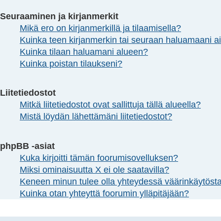
Seuraaminen ja kirjanmerkit
Mikä ero on kirjanmerkillä ja tilaamisella?
Kuinka teen kirjanmerkin tai seuraan haluamaani a
Kuinka tilaan haluamani alueen?
Kuinka poistan tilaukseni?
Liitetiedostot
Mitkä liitetiedostot ovat sallittuja tällä alueella?
Mistä löydän lähettämäni liitetiedostot?
phpBB -asiat
Kuka kirjoitti tämän foorumisovelluksen?
Miksi ominaisuutta X ei ole saatavilla?
Keneen minun tulee olla yhteydessä väärinkäytöstapa
Kuinka otan yhteyttä foorumin ylläpitäjään?