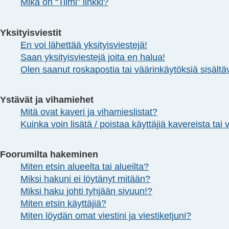
Mikä on “Tiimi” linkki?
Yksityisviestit
En voi lähettää yksityisviestejä!
Saan yksityisviestejä joita en halua!
Olen saanut roskapostia tai väärinkäytöksiä sisältävi
Ystävät ja vihamiehet
Mitä ovat kaveri ja vihamieslistat?
Kuinka voin lisätä / poistaa käyttäjiä kavereista tai
Foorumilta hakeminen
Miten etsin alueelta tai alueilta?
Miksi hakuni ei löytänyt mitään?
Miksi haku johti tyhjään sivuun!?
Miten etsin käyttäjiä?
Miten löydän omat viestini ja viestiketjuni?