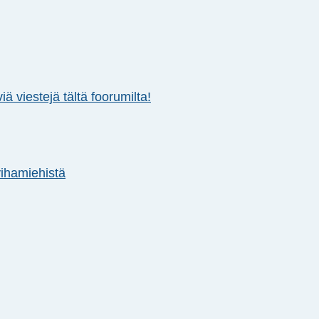
ä viestejä tältä foorumilta!
 vihamiehistä