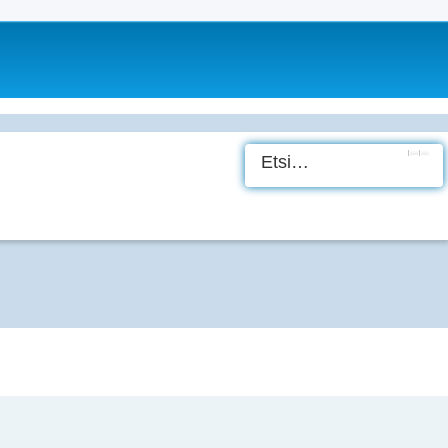
Etsi
Tark