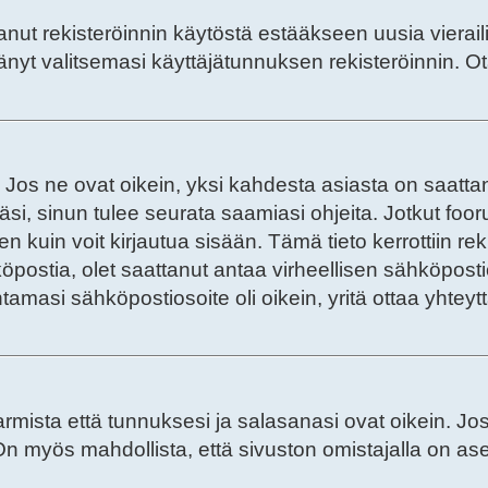
anut rekisteröinnin käytöstä estääkseen uusia vieraili
estänyt valitsemasi käyttäjätunnuksen rekisteröinnin. 
. Jos ne ovat oikein, yksi kahdesta asiasta on saat
ssäsi, sinun tulee seurata saamiasi ohjeita. Jotkut fo
en kuin voit kirjautua sisään. Tämä tieto kerrottiin re
öpostia, olet saattanut antaa virheellisen sähköposti
amasi sähköpostiosoite oli oikein, yritä ottaa yhteytt
mista että tunnuksesi ja salasanasi ovat oikein. Jos 
a. On myös mahdollista, että sivuston omistajalla on a