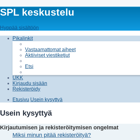
SPL keskustelu
Hyppää sisältöön
Pikalinkit
Vastaamattomat aiheet
Aktiiviset viestiketjut
Etsi
UKK
Kirjaudu sisään
Rekisteröidy
Etusivu
Usein kysyttyä
Usein kysyttyä
Kirjautumisen ja rekisteröitymisen ongelmat
Miksi minun pitää rekisteröityä?