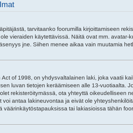
elmat
läpitäjästä, tarvitaanko foorumilla kirjoittamiseen rek
 ole vieraiden käytettävissä. Näitä ovat mm. avatar-k
n jäsenyys jne. Siihen menee aikaa vain muutamia hetk
Act of 1998, on yhdysvaltalainen laki, joka vaatii ka
rjallisen luvan tietojen keräämiseen alle 13-vuotiaalt
le olet rekisteröitymässä, ota yhteyttä oikeudellise
 voi antaa lakineuvontaa ja eivät ole yhteyshenkilöi
äärinkäytöstapauksissa tai lakiasioissa tähän foorum