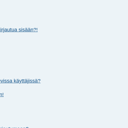
irjautua sisään?!
vissa käyttäjissä?
n!