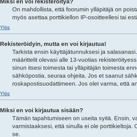
Miksi en voi rekisteröityä?
On mahdollista, että foorumin ylläpitäjä on poist
myös asettaa porttikiellon IP-osoitteellesi tai 
Ylös
Rekisteröidyin, mutta en voi kirjautua!
Tarkista ensin käyttäjätunnuksesi ja salasanasi
määrittelit olevasi alle 13-vuotias rekisteröitye
sinun itsesi toimesta tai ylläpitäjän toimesta enn
sähköpostia, seuraa ohjeita. Jos et saanut sähk
roskapostisuodattimeen. Jos olet varma, että ant
Ylös
Miksi en voi kirjautua sisään?
Tämän tapahtumiseen on useita syitä. Ensin, var
varmistaaksesi, että sinulla ei ole porttikieltoj
se.