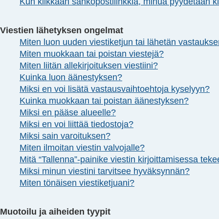
Kun klikkaan sähköpostilinkkiä, minua pyydetään 
Viestien lähetyksen ongelmat
Miten luon uuden viestiketjun tai lähetän vastauks
Miten muokkaan tai poistan viestejä?
Miten liitän allekirjoituksen viestiini?
Kuinka luon äänestyksen?
Miksi en voi lisätä vastausvaihtoehtoja kyselyyn?
Kuinka muokkaan tai poistan äänestyksen?
Miksi en pääse alueelle?
Miksi en voi liittää tiedostoja?
Miksi sain varoituksen?
Miten ilmoitan viestin valvojalle?
Mitä “Tallenna”-painike viestin kirjoittamisessa tek
Miksi minun viestini tarvitsee hyväksynnän?
Miten tönäisen viestiketjuani?
Muotoilu ja aiheiden tyypit