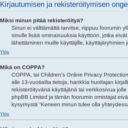
Kirjautumisen ja rekisteröitymisen ong
Miksi minun pitää rekisteröityä?
Sinun ei välttämättä tarvitse, riippuu foorumin yl
sinulle lisää ominaisuuksia käyttöön, jotka eivät
lähettäminen muille käyttäjille, käyttäjäryhmie
Ylös
Mikä on COPPA?
COPPA, tai Children’s Online Privacy Protection 
alle 13-vuotiailta tietoja, hankkia huoltajan ki
rekisteröityvänä käyttäjänä tai verkkosivua jol
phpBB Limited ja tämän foorumin omistajat eivät
kysymystä “Keneen minun tulee olla yhteydessä v
Ylös