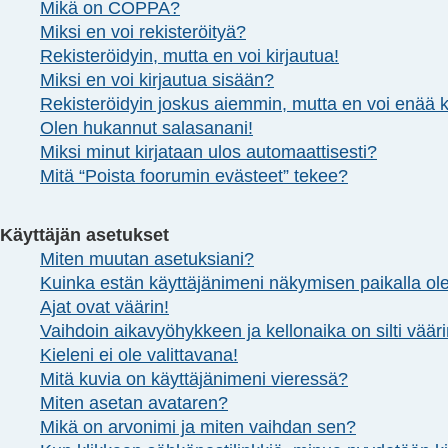
Mikä on COPPA?
Miksi en voi rekisteröityä?
Rekisteröidyin, mutta en voi kirjautua!
Miksi en voi kirjautua sisään?
Rekisteröidyin joskus aiemmin, mutta en voi enää k
Olen hukannut salasanani!
Miksi minut kirjataan ulos automaattisesti?
Mitä “Poista foorumin evästeet” tekee?
Käyttäjän asetukset
Miten muutan asetuksiani?
Kuinka estän käyttäjänimeni näkymisen paikalla ole
Ajat ovat väärin!
Vaihdoin aikavyöhykkeen ja kellonaika on silti vääri
Kieleni ei ole valittavana!
Mitä kuvia on käyttäjänimeni vieressä?
Miten asetan avataren?
Mikä on arvonimi ja miten vaihdan sen?