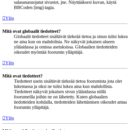
salasanasuojatut sivustot, jne. Näyttääksesi kuvan, käytä
BBCoden [img]-tagia.
Ylös
Mitä ovat globaalit tiedotteet?
Globaalit tiedotteet sisältävät tärkeää tietoa ja sinun tulisi lukea
ne aina kun on mahdolista. Ne näkyvät jokaisen alueen
ylälaidassa ja omissa asetuksissa. Globaalien tiedotteiden
oikeudet myöntää foorumin ylläpitäjä.
Ylös
Mitä ovat tiedotteet?
Tiedotteet usein sisältävät tärkeää tietoa foorumista jota olet
lukemassa ja siksi ne tulisi lukea aina kun mahdollista.
Tiedotteet näkyvät jokaisen sivun ylälaidassa niillä
foorumeilla joihin ne on lähetetty. Kuten globaalien
tiedotteiden kohdalla, tiedotteiden lähettämisen oikeudet antaa
foorumin ylläpitäjä.
Ylös