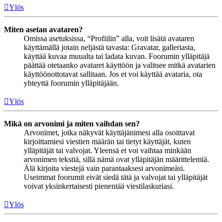
Ylös
Miten asetan avataren?
Omissa asetuksissa, “Profiilin” alla, voit lisätä avataren
käyttämällä jotain neljästä tavasta: Gravatar, galleriasta,
käyttää kuvaa muualta tai ladata kuvan. Foorumin ylläpitäjä
päättää otetaanko avataret käyttöön ja valitsee mitkä avatarien
käyttöönottotavat sallitaan. Jos et voi käyttää avataria, ota
yhteyttä foorumin ylläpitäjään.
Ylös
Mikä on arvonimi ja miten vaihdan sen?
Arvonimet, jotka näkyvät käyttäjänimesi alla osoittavat
kirjoittamiesi viestien määrän tai tietyt käyttäjät, kuten
ylläpitäjät tai valvojat. Yleensä et voi vaihtaa minkään
arvonimen tekstiä, sillä nämä ovat ylläpitäjän määrittelemiä.
Älä kirjoita viestejä vain parantaaksesi arvonimeäsi.
Useimmat foorumit eivät siedä tätä ja valvojat tai ylläpitäjät
voivat yksinkertaisesti pienentää viestilaskuriasi.
Ylös