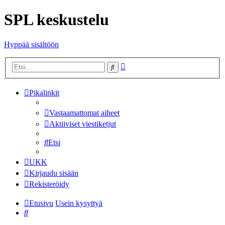
SPL keskustelu
Hyppää sisältöön
Tarkennettu
Etsi
haku
Pikalinkit
Vastaamattomat aiheet
Aktiiviset viestiketjut
Etsi
UKK
Kirjaudu sisään
Rekisteröidy
Etusivu
Usein kysyttyä
Etsi