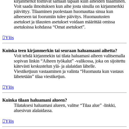
kirjanmerkit toimivat samaan tapaan kuin aiheiden tilaaminen.
Voit saada ilmoituksen kun aihe josta sinulla on kirjanmerkki
päivittyy. Tilaaminen puolestaan huomauttaa sinua kun
aiheeseen tai foorumiin tulee päivitys. Huomautusten
asetukset ja tilausten asetukset voidaan määrittää omissa
asetuksissa kohdassa “Omat asetukset”.
Ylös
Kuinka teen kirjanmerkin tai seuraan haluamaani aihetta?
Voit tehdä kirjanmekin tai tilata haluamasi aiheen valitsemalla
sopivan linkin “Aiheen työkalut” -valikossa, joka on sijoitettu
kätevästi keskustelun ylä- ja alalaidan lähelle.
Viestiketjuun vastaaminen ja valinta “Huomauta kun vastaus
lähetetään” tilaa viestiketjun.
Ylös
Kuinka tilaan haluamani alueen?
Tilataksesi haluamasi alueen, valitse “Tilaa alue” -linkki,
aluesivun alalaidassa.
Ylös