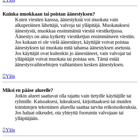
Kuinka muokkaan tai poistan äänestyksen?
Kuten viestien kanssa, äänestyksiä voi muokata vain
alkuperäinen lähettäjä, valvoja tai ylläpitäjä. Muokataksesi
äänestystä, muokkaa ensimmäistä viestiä viestiketjussa.
Äänestys on aina kytketty viestiketjun ensimmäiseen viestiin.
Jos kukaan ei ole vielä äänestänyt, käyttäjät voivat poistaa
äänestyksen tai muokata mitä tahansa äänestyksen asetusta.
Jos käyttäjät ovat kuitenkin jo äänestäneet, vain valvojat tai
ylläpitäjät voivat muokata tai poistaa sen. Tämä estää
äänestysvaihtoehtojen vaihtamisen kesken äänestyksen.
Ylös
Miksi en pääse alueelle?
Jotkin alueet saattavat olla rajattu vain tietyille käyttäjille tai
ryhmille. Katsoaksesi, lukeaksesi, kirjoittaaksesi tai muiden
toimintojen tekeminen alueella saattaa tarvita erikoisoikeuksia.
Jos haluat oikeudet, ota yhteyttä foorumin valvojaan tai
ylläpitäjään.
Ylös