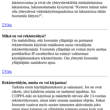
lakineuvontaa ja eivät ole yhteyshenkilöitä minkäänlaisissa
lakiasioissa, lukuunottamatta kysymystä “Keneen minun tulee
olla yhteydessä väärinkäytöstapauksissa tai lakiasioissa tähän
foorumiin liittyen?”.
Ylös
Miksi en voi rekisteröityä?
On mahdollista, että foorumin ylläpitäjä on poistanut
rekisteröinnin käytöstä estääkseen uusia vierailijoita
rekisteröitymästä. Foorumin ylläpitäjä on voinut myös asettaa
porttikiellon IP-osoitteellesi tai estänyt valitsemasi
käyttäjätunnuksen rekisteröinnin. Ota yhteyttä foorumin
ylläpitäjään saadaksesi apua.
Ylös
Rekisteröidyin, mutta en voi kirjautua!
Tarkista ensin käyttäjätunnuksesi ja salasanasi. Jos ne ovat
oikein, yksi kahdesta asiasta on saattanut tapahtua. Jos
COPPA-tuki on käytössä ja määrittelit olevasi alle 13-vuotias
rekisteröityessäsi, sinun tulee seurata saamiasi ohjeita. Jotkut
foorumit vaativat myös uusien tunnusten aktivoinnin joko
sinun itsesi toimesta tai ylläpitäjän toimesta ennen kuin voit