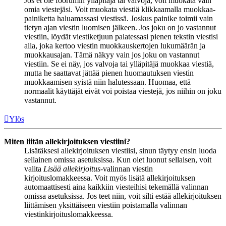
Jos et ole foorumin ylläpitäjä tai valvoja, voit muokata vain
omia viestejäsi. Voit muokata viestiä klikkaamalla muokkaa-
painiketta haluamassasi viestissä. Joskus painike toimii vain
tietyn ajan viestin luomisen jälkeen. Jos joku on jo vastannut
viestiin, löydät viestiketjuun palatessasi pienen tekstin viestisi
alla, joka kertoo viestin muokkauskertojen lukumäärän ja
muokkausajan. Tämä näkyy vain jos joku on vastannut
viestiin. Se ei näy, jos valvoja tai ylläpitäjä muokkaa viestiä,
mutta he saattavat jättää pienen huomautuksen viestin
muokkaamisen syistä niin halutessaan. Huomaa, että
normaalit käyttäjät eivät voi poistaa viestejä, jos niihin on joku
vastannut.
Ylös
Miten liitän allekirjoituksen viestiini?
Lisätäksesi allekirjoituksen viestiisi, sinun täytyy ensin luoda
sellainen omissa asetuksissa. Kun olet luonut sellaisen, voit
valita
Lisää allekirjoitus
-valinnan viestin
kirjoituslomakkeessa. Voit myös lisätä allekirjoituksen
automaattisesti aina kaikkiin viesteihisi tekemällä valinnan
omissa asetuksissa. Jos teet niin, voit silti estää allekirjoituksen
liittämisen yksittäiseen viestiin poistamalla valinnan
viestinkirjoituslomakkeessa.