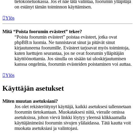
tietokoneluokassa. Jos et näe tätä valintaa, foorumin ylläpitäjä
on estänyt tämän toiminnon käyttämisen.
Ylös
Mitä “Poista foorumin evästeet” tekee?
“Poista foorumin evästeet” poistaa evästeet, jotka ovat
phpBB:n luomia. Ne tunnistavat sinut ja pitävät sinut
kirjautuneena foorumille. Evästeet tarjoavat myös toimintoja,
kuten luettujen seurantaa, jos ne ovat foorumin ylläpitäjän
käyttöönottamia. Jos sinulla on sisään tai uloskirjautumisen
kanssa ongelmia, foorumin evästeiden poistaminen voi auttaa.
Ylös
Käyttäjän asetukset
Miten muutan asetuksiani?
Jos olet rekisteröitynyt käyttäjä, kaikki asetuksesi tallennetaan
foorumin tietokantaan. Muokataksesi niitä, vieraile omissa
asetuksissa, johon vievä linkki löytyy yleensä klikkaamalla
käyttäjänimeäsi foorumin sivujen ylälaidassa. Tätä kautta voit
muokata asetuksiasi ja valintojasi.