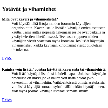
Ystävät ja vihamiehet
Mitä ovat kaveri ja vihamieslistat?
Voit käyttää näitä listoja muiden foorumin käyttäjien
organisointiin. Kaverilistalle lisätään käyttäjiä omien asetusten
kautta. Tämä auttaa nopeasti näkemään jos he ovat paikalla ja
yksityisviestien lähettämisessä. Teemasta riippuen näiden
käyttäjien viestit saatetaan myös korostaa. Jos lisäät käyttäjän
vihamieheksi, kaikki käyttäjän kirjoittamat viestit piilotetaan
oletuksena.
Ylös
Kuinka voin lisätä / poistaa käyttäjiä kavereista tai vihamiehistä
Voit lisätä käyttäjiä listoihisi kahdella tapaa. Jokaisen käyttäjän
profiilissa on linkki jonka kautta voit lisätä heidät joko
kavereihin tai vihamiehiin. Vaihtoehtoisesti omista asetuksista
voit lisätä käyttäjiä suoraan syöttämällä heidän käyttäjänimen.
Voit myös poistaa käyttäjiä listaltasi samalta sivulta.
Ylös