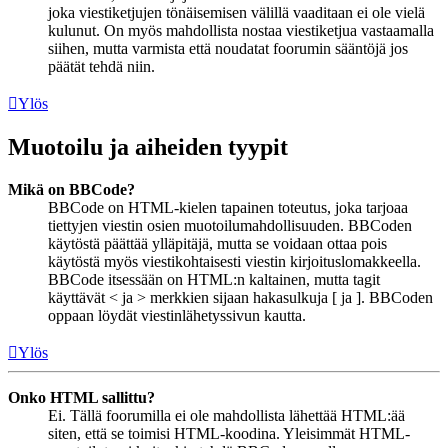
joka viestiketjujen tönäisemisen välillä vaaditaan ei ole vielä
kulunut. On myös mahdollista nostaa viestiketjua vastaamalla
siihen, mutta varmista että noudatat foorumin sääntöjä jos
päätät tehdä niin.
Ylös
Muotoilu ja aiheiden tyypit
Mikä on BBCode?
BBCode on HTML-kielen tapainen toteutus, joka tarjoaa
tiettyjen viestin osien muotoilumahdollisuuden. BBCoden
käytöstä päättää ylläpitäjä, mutta se voidaan ottaa pois
käytöstä myös viestikohtaisesti viestin kirjoituslomakkeella.
BBCode itsessään on HTML:n kaltainen, mutta tagit
käyttävät < ja > merkkien sijaan hakasulkuja [ ja ]. BBCoden
oppaan löydät viestinlähetyssivun kautta.
Ylös
Onko HTML sallittu?
Ei. Tällä foorumilla ei ole mahdollista lähettää HTML:ää
siten, että se toimisi HTML-koodina. Yleisimmät HTML-