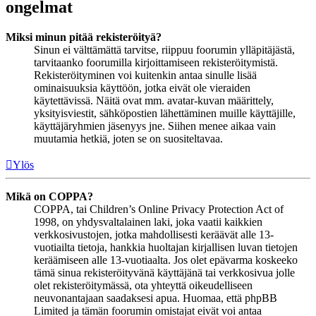
ongelmat
Miksi minun pitää rekisteröityä?
Sinun ei välttämättä tarvitse, riippuu foorumin ylläpitäjästä,
tarvitaanko foorumilla kirjoittamiseen rekisteröitymistä.
Rekisteröityminen voi kuitenkin antaa sinulle lisää
ominaisuuksia käyttöön, jotka eivät ole vieraiden
käytettävissä. Näitä ovat mm. avatar-kuvan määrittely,
yksityisviestit, sähköpostien lähettäminen muille käyttäjille,
käyttäjäryhmien jäsenyys jne. Siihen menee aikaa vain
muutamia hetkiä, joten se on suositeltavaa.
Ylös
Mikä on COPPA?
COPPA, tai Children’s Online Privacy Protection Act of
1998, on yhdysvaltalainen laki, joka vaatii kaikkien
verkkosivustojen, jotka mahdollisesti keräävät alle 13-
vuotiailta tietoja, hankkia huoltajan kirjallisen luvan tietojen
keräämiseen alle 13-vuotiaalta. Jos olet epävarma koskeeko
tämä sinua rekisteröityvänä käyttäjänä tai verkkosivua jolle
olet rekisteröitymässä, ota yhteyttä oikeudelliseen
neuvonantajaan saadaksesi apua. Huomaa, että phpBB
Limited ja tämän foorumin omistajat eivät voi antaa