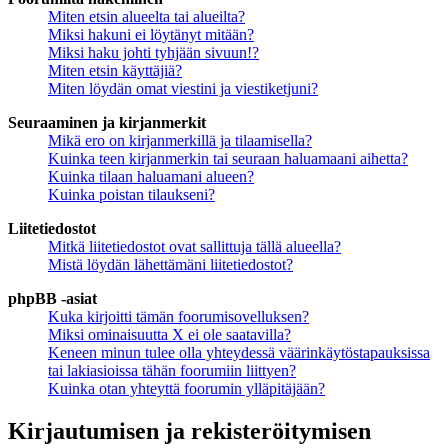
Miten etsin alueelta tai alueilta?
Miksi hakuni ei löytänyt mitään?
Miksi haku johti tyhjään sivuun!?
Miten etsin käyttäjiä?
Miten löydän omat viestini ja viestiketjuni?
Seuraaminen ja kirjanmerkit
Mikä ero on kirjanmerkillä ja tilaamisella?
Kuinka teen kirjanmerkin tai seuraan haluamaani aihetta?
Kuinka tilaan haluamani alueen?
Kuinka poistan tilaukseni?
Liitetiedostot
Mitkä liitetiedostot ovat sallittuja tällä alueella?
Mistä löydän lähettämäni liitetiedostot?
phpBB -asiat
Kuka kirjoitti tämän foorumisovelluksen?
Miksi ominaisuutta X ei ole saatavilla?
Keneen minun tulee olla yhteydessä väärinkäytöstapauksissa
tai lakiasioissa tähän foorumiin liittyen?
Kuinka otan yhteyttä foorumin ylläpitäjään?
Kirjautumisen ja rekisteröitymisen