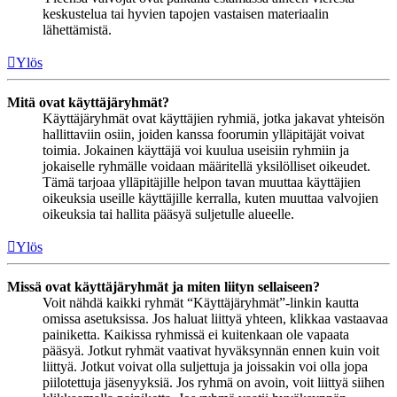
keskustelua tai hyvien tapojen vastaisen materiaalin
lähettämistä.
Ylös
Mitä ovat käyttäjäryhmät?
Käyttäjäryhmät ovat käyttäjien ryhmiä, jotka jakavat yhteisön
hallittaviin osiin, joiden kanssa foorumin ylläpitäjät voivat
toimia. Jokainen käyttäjä voi kuulua useisiin ryhmiin ja
jokaiselle ryhmälle voidaan määritellä yksilölliset oikeudet.
Tämä tarjoaa ylläpitäjille helpon tavan muuttaa käyttäjien
oikeuksia useille käyttäjille kerralla, kuten muuttaa valvojien
oikeuksia tai hallita pääsyä suljetulle alueelle.
Ylös
Missä ovat käyttäjäryhmät ja miten liityn sellaiseen?
Voit nähdä kaikki ryhmät “Käyttäjäryhmät”-linkin kautta
omissa asetuksissa. Jos haluat liittyä yhteen, klikkaa vastaavaa
painiketta. Kaikissa ryhmissä ei kuitenkaan ole vapaata
pääsyä. Jotkut ryhmät vaativat hyväksynnän ennen kuin voit
liittyä. Jotkut voivat olla suljettuja ja joissakin voi olla jopa
piilotettuja jäsenyyksiä. Jos ryhmä on avoin, voit liittyä siihen