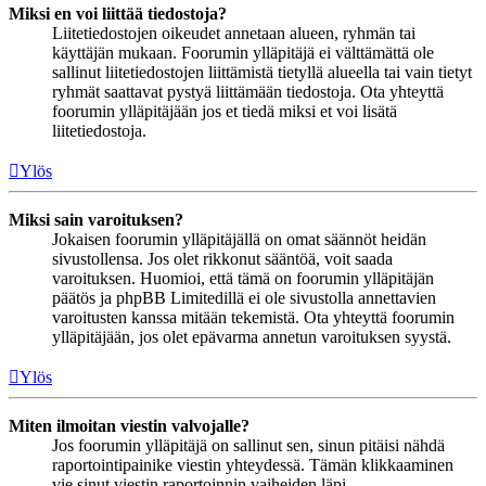
Miksi en voi liittää tiedostoja?
Liitetiedostojen oikeudet annetaan alueen, ryhmän tai
käyttäjän mukaan. Foorumin ylläpitäjä ei välttämättä ole
sallinut liitetiedostojen liittämistä tietyllä alueella tai vain tietyt
ryhmät saattavat pystyä liittämään tiedostoja. Ota yhteyttä
foorumin ylläpitäjään jos et tiedä miksi et voi lisätä
liitetiedostoja.
Ylös
Miksi sain varoituksen?
Jokaisen foorumin ylläpitäjällä on omat säännöt heidän
sivustollensa. Jos olet rikkonut sääntöä, voit saada
varoituksen. Huomioi, että tämä on foorumin ylläpitäjän
päätös ja phpBB Limitedillä ei ole sivustolla annettavien
varoitusten kanssa mitään tekemistä. Ota yhteyttä foorumin
ylläpitäjään, jos olet epävarma annetun varoituksen syystä.
Ylös
Miten ilmoitan viestin valvojalle?
Jos foorumin ylläpitäjä on sallinut sen, sinun pitäisi nähdä
raportointipainike viestin yhteydessä. Tämän klikkaaminen
vie sinut viestin raportoinnin vaiheiden läpi.