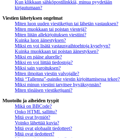
Kun klikkaan sähköpostilinkkiä, minua pyydetään
kirjautumaan?
Viestien lähetyksen ongelmat
Miten luon uuden viestiketjun tai lähetän vastauksen?
Miten muokkaan tai poistan viestejä?
Miten liitän allekirjoituksen viestiini?
Kuinka luon äänestyksen?
Miksi en voi lisätä vastausvaihtoehtoja kyselyyn?
Kuinka muokkaan tai poistan äänestyksen?
Miksi en pääse alueelle?
Miksi en voi liittää tiedostoja?
Miksi sain varoituksen?
Miten ilmoitan viestin valvojalle?
Mitä “Tallenna”-painike viestin kirjoittamisessa tekee?
Miksi minun viestini tarvitsee hyväksynnän?
Miten tönäisen viestiketjuani?
Muotoilu ja aiheiden tyypit
Mikä on BBCode?
Onko HTML sallittu?
Mitä ovat hymiöt?
Voinko lähettää kuvia?
Mitä ovat globaalit tiedotteet?
Mitä ovat tiedotteet?