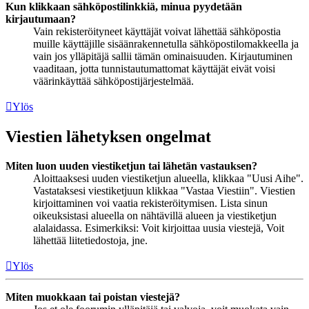
Kun klikkaan sähköpostilinkkiä, minua pyydetään
kirjautumaan?
Vain rekisteröityneet käyttäjät voivat lähettää sähköpostia
muille käyttäjille sisäänrakennetulla sähköpostilomakkeella ja
vain jos ylläpitäjä sallii tämän ominaisuuden. Kirjautuminen
vaaditaan, jotta tunnistautumattomat käyttäjät eivät voisi
väärinkäyttää sähköpostijärjestelmää.
Ylös
Viestien lähetyksen ongelmat
Miten luon uuden viestiketjun tai lähetän vastauksen?
Aloittaaksesi uuden viestiketjun alueella, klikkaa "Uusi Aihe".
Vastataksesi viestiketjuun klikkaa "Vastaa Viestiin". Viestien
kirjoittaminen voi vaatia rekisteröitymisen. Lista sinun
oikeuksistasi alueella on nähtävillä alueen ja viestiketjun
alalaidassa. Esimerkiksi: Voit kirjoittaa uusia viestejä, Voit
lähettää liitetiedostoja, jne.
Ylös
Miten muokkaan tai poistan viestejä?