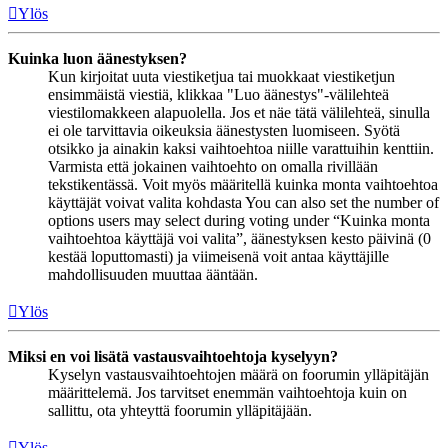
Ylös
Kuinka luon äänestyksen?
Kun kirjoitat uuta viestiketjua tai muokkaat viestiketjun
ensimmäistä viestiä, klikkaa "Luo äänestys"-välilehteä
viestilomakkeen alapuolella. Jos et näe tätä välilehteä, sinulla
ei ole tarvittavia oikeuksia äänestysten luomiseen. Syötä
otsikko ja ainakin kaksi vaihtoehtoa niille varattuihin kenttiin.
Varmista että jokainen vaihtoehto on omalla rivillään
tekstikentässä. Voit myös määritellä kuinka monta vaihtoehtoa
käyttäjät voivat valita kohdasta You can also set the number of
options users may select during voting under “Kuinka monta
vaihtoehtoa käyttäjä voi valita”, äänestyksen kesto päivinä (0
kestää loputtomasti) ja viimeisenä voit antaa käyttäjille
mahdollisuuden muuttaa ääntään.
Ylös
Miksi en voi lisätä vastausvaihtoehtoja kyselyyn?
Kyselyn vastausvaihtoehtojen määrä on foorumin ylläpitäjän
määrittelemä. Jos tarvitset enemmän vaihtoehtoja kuin on
sallittu, ota yhteyttä foorumin ylläpitäjään.
Ylös