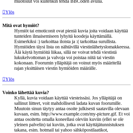
muotoilut voi kuitenkin tehdä BBCoden avulla.
Ylös
Mitä ovat hymiöt?
Hymiöt tai emoticonit ovat pieniä kuvia joita voidaan käyttää
tunteiden ilmaisemiseen lyhyitä koodeja käyttämällä.
Esimerkiksi :) tarkoittaa iloista ja :( tarkoittaa surullista.
Hymiöiden täysi lista on nähtävillä viestinlähetyslomakkeessa.
Älä käytä hymiöitä liikaa, sillä ne voivat tehdä viestistä
lukukelvottoman ja valvoja voi poistaa niitä tai viestin
kokonaan. Foorumin ylläpitäjä on voinut myös määritellä
rajan yksittäisen viestin hymiöiden määrälle.
Ylös
Voinko lähettää kuvia?
Kyllä, kuvia voidaan käyttää viesteissäsi. Jos ylläpitäjä on
sallinut liitteet, voit mahdollisesti ladata kuvan foorumille.
Muutoin sinun täytyy antaa osoite julkisesti saatavilla olevaan
kuvaan, esim. http://www.example.com/my-picture.gif. Et voi
antaa osoitetta omalla koneellasi oleviin kuviin (ellei se ole
yleinen palvelin) tai kuviin, jotka ovat käyttäjätunnistuksen
takana, esim. hotmail tai yahoo sähköpostilaatikot,