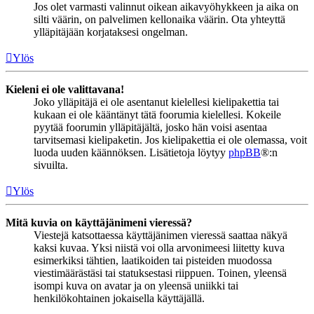
Jos olet varmasti valinnut oikean aikavyöhykkeen ja aika on
silti väärin, on palvelimen kellonaika väärin. Ota yhteyttä
ylläpitäjään korjataksesi ongelman.
Ylös
Kieleni ei ole valittavana!
Joko ylläpitäjä ei ole asentanut kielellesi kielipakettia tai
kukaan ei ole kääntänyt tätä foorumia kielellesi. Kokeile
pyytää foorumin ylläpitäjältä, josko hän voisi asentaa
tarvitsemasi kielipaketin. Jos kielipakettia ei ole olemassa, voit
luoda uuden käännöksen. Lisätietoja löytyy
phpBB
®:n
sivuilta.
Ylös
Mitä kuvia on käyttäjänimeni vieressä?
Viestejä katsottaessa käyttäjänimen vieressä saattaa näkyä
kaksi kuvaa. Yksi niistä voi olla arvonimeesi liitetty kuva
esimerkiksi tähtien, laatikoiden tai pisteiden muodossa
viestimäärästäsi tai statuksestasi riippuen. Toinen, yleensä
isompi kuva on avatar ja on yleensä uniikki tai
henkilökohtainen jokaisella käyttäjällä.