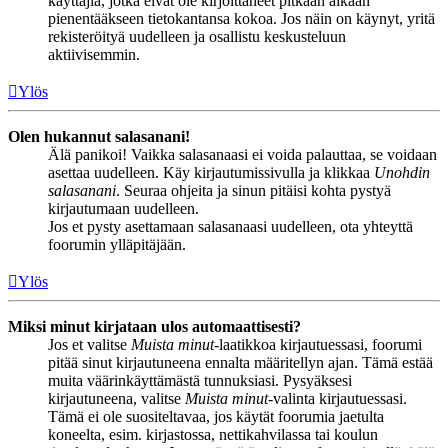
käyttäjiä, jotka eivät ole kirjoittaneet pitkään aikaan
pienentääkseen tietokantansa kokoa. Jos näin on käynyt, yritä
rekisteröityä uudelleen ja osallistu keskusteluun
aktiivisemmin.
Ylös
Olen hukannut salasanani!
Älä panikoi! Vaikka salasanaasi ei voida palauttaa, se voidaan
asettaa uudelleen. Käy kirjautumissivulla ja klikkaa
Unohdin
salasanani
. Seuraa ohjeita ja sinun pitäisi kohta pystyä
kirjautumaan uudelleen.
Jos et pysty asettamaan salasanaasi uudelleen, ota yhteyttä
foorumin ylläpitäjään.
Ylös
Miksi minut kirjataan ulos automaattisesti?
Jos et valitse
Muista minut
-laatikkoa kirjautuessasi, foorumi
pitää sinut kirjautuneena ennalta määritellyn ajan. Tämä estää
muita väärinkäyttämästä tunnuksiasi. Pysyäksesi
kirjautuneena, valitse
Muista minut
-valinta kirjautuessasi.
Tämä ei ole suositeltavaa, jos käytät foorumia jaetulta
koneelta, esim. kirjastossa, nettikahvilassa tai koulun