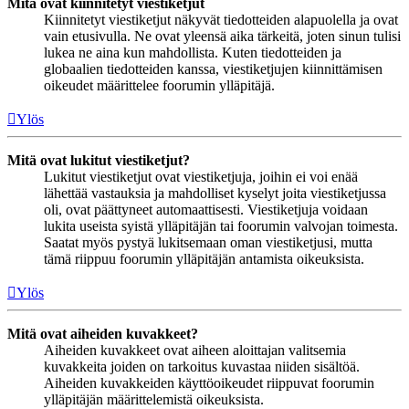
Mitä ovat kiinnitetyt viestiketjut
Kiinnitetyt viestiketjut näkyvät tiedotteiden alapuolella ja ovat
vain etusivulla. Ne ovat yleensä aika tärkeitä, joten sinun tulisi
lukea ne aina kun mahdollista. Kuten tiedotteiden ja
globaalien tiedotteiden kanssa, viestiketjujen kiinnittämisen
oikeudet määrittelee foorumin ylläpitäjä.
Ylös
Mitä ovat lukitut viestiketjut?
Lukitut viestiketjut ovat viestiketjuja, joihin ei voi enää
lähettää vastauksia ja mahdolliset kyselyt joita viestiketjussa
oli, ovat päättyneet automaattisesti. Viestiketjuja voidaan
lukita useista syistä ylläpitäjän tai foorumin valvojan toimesta.
Saatat myös pystyä lukitsemaan oman viestiketjusi, mutta
tämä riippuu foorumin ylläpitäjän antamista oikeuksista.
Ylös
Mitä ovat aiheiden kuvakkeet?
Aiheiden kuvakkeet ovat aiheen aloittajan valitsemia
kuvakkeita joiden on tarkoitus kuvastaa niiden sisältöä.
Aiheiden kuvakkeiden käyttöoikeudet riippuvat foorumin
ylläpitäjän määrittelemistä oikeuksista.