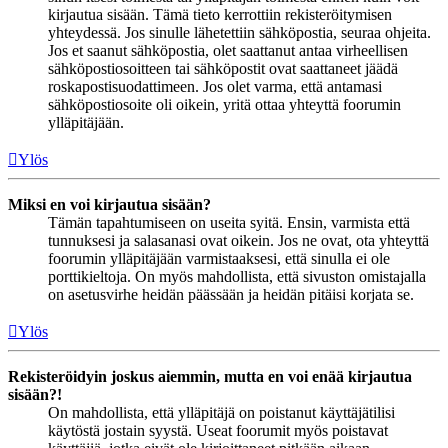
kirjautua sisään. Tämä tieto kerrottiin rekisteröitymisen
yhteydessä. Jos sinulle lähetettiin sähköpostia, seuraa ohjeita.
Jos et saanut sähköpostia, olet saattanut antaa virheellisen
sähköpostiosoitteen tai sähköpostit ovat saattaneet jäädä
roskapostisuodattimeen. Jos olet varma, että antamasi
sähköpostiosoite oli oikein, yritä ottaa yhteyttä foorumin
ylläpitäjään.
Ylös
Miksi en voi kirjautua sisään?
Tämän tapahtumiseen on useita syitä. Ensin, varmista että
tunnuksesi ja salasanasi ovat oikein. Jos ne ovat, ota yhteyttä
foorumin ylläpitäjään varmistaaksesi, että sinulla ei ole
porttikieltoja. On myös mahdollista, että sivuston omistajalla
on asetusvirhe heidän päässään ja heidän pitäisi korjata se.
Ylös
Rekisteröidyin joskus aiemmin, mutta en voi enää kirjautua
sisään?!
On mahdollista, että ylläpitäjä on poistanut käyttäjätilisi
käytöstä jostain syystä. Useat foorumit myös poistavat