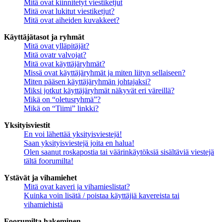
Mitä ovat kiinnitetyt viestiketjut
Mitä ovat lukitut viestiketjut?
Mitä ovat aiheiden kuvakkeet?
Käyttäjätasot ja ryhmät
Mitä ovat ylläpitäjät?
Mitä ovatr valvojat?
Mitä ovat käyttäjäryhmät?
Missä ovat käyttäjäryhmät ja miten liityn sellaiseen?
Miten pääsen käyttäjäryhmän johtajaksi?
Miksi jotkut käyttäjäryhmät näkyvät eri väreillä?
Mikä on “oletusryhmä”?
Mikä on “Tiimi” linkki?
Yksityisviestit
En voi lähettää yksityisviestejä!
Saan yksityisviestejä joita en halua!
Olen saanut roskapostia tai väärinkäytöksiä sisältäviä viestejä
tältä foorumilta!
Ystävät ja vihamiehet
Mitä ovat kaveri ja vihamieslistat?
Kuinka voin lisätä / poistaa käyttäjiä kavereista tai
vihamiehistä
Foorumilta hakeminen