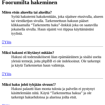
Foorumilta hakeminen
Miten etsin alueelta tai alueilta?
Syötä hakutermi hakukenttään, joka sijaitsee etusivulla, alueen
tai viestiketjun sivulla. Tarkennettuun hakuun pääset
klikkaamalla “Tarkennettu haku”-linkkiä joka on saatavilla
jokaisella sivulla. Haun sijainti voi riippua käyttämästäsi
tyylistä.
Ylös
Miksi hakuni ei löytänyt mitään?
Hakusi oli todennäköisesti liian epämääräinen ja sisälsi useita
yleisiä termejä, joita phpBB ei ole indeksoinut. Ole tarkempi
ja käytä Tarkennetun haun valintoja.
Ylös
Miksi haku johti tyhjään sivuun!?
Hakusi palautti liian monta tulosta ja palvelin ei pystynyt
käsittelemään niitä. Käytä “Tarkennettua hakua” ja ole
tarkempi hakuehdoissa ja alueissa joilta etsit.