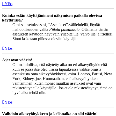
Ylös
Kuinka estän käyttäjänimeni näkymisen paikalla olevissa
käyttäjissä?
Omissa asetuksissasi, “Asetukset”-välilehdellä, löydät
mahdollisuuden valita
Piilota paikallaolo
. Ottamalla tämän
asetuksen käyttöön näyt vain ylläpitäjille, valvojille ja itsellesi.
Sinut lasketaan piilossa oleviin käyttäjiin.
Ylös
Ajat ovat väärin!
On mahdollista, että näytetty aika on eri aikavyöhykkeeltä
kuin se jossa itse olet. Tässä tapauksessa valitse omista
asetuksista oma aikavyöhykkeesi, esim. Lontoo, Pariisi, New
York, Sidney, jne. Huomaathan, että aikavyöhykkeen
vaihtaminen, kuten monet muutkin asetukset ovat vain
rekisteröityneille käyttäjille. Jos et ole rekisteröitynyt, tämä on
hyvä aika tehdä niin.
Ylös
Vaihdoin aikavyöhykkeen ja kellonaika on silti väärin!