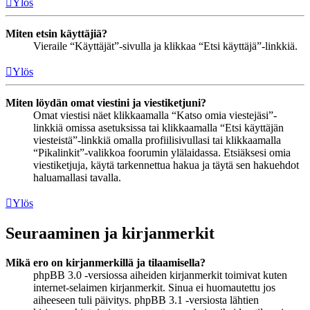
Ylös
Miten etsin käyttäjiä?
Vieraile “Käyttäjät”-sivulla ja klikkaa “Etsi käyttäjä”-linkkiä.
Ylös
Miten löydän omat viestini ja viestiketjuni?
Omat viestisi näet klikkaamalla “Katso omia viestejäsi”-
linkkiä omissa asetuksissa tai klikkaamalla “Etsi käyttäjän
viesteistä”-linkkiä omalla profiilisivullasi tai klikkaamalla
“Pikalinkit”-valikkoa foorumin ylälaidassa. Etsiäksesi omia
viestiketjuja, käytä tarkennettua hakua ja täytä sen hakuehdot
haluamallasi tavalla.
Ylös
Seuraaminen ja kirjanmerkit
Mikä ero on kirjanmerkillä ja tilaamisella?
phpBB 3.0 -versiossa aiheiden kirjanmerkit toimivat kuten
internet-selaimen kirjanmerkit. Sinua ei huomautettu jos
aiheeseen tuli päivitys. phpBB 3.1 -versiosta lähtien