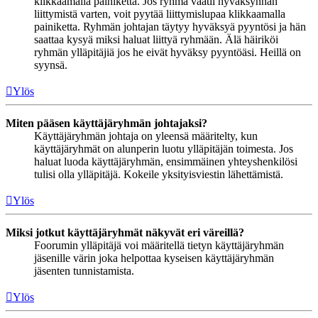
klikkaamalla painiketta. Jos ryhmä vaatii hyväksynnän
liittymistä varten, voit pyytää liittymislupaa klikkaamalla
painiketta. Ryhmän johtajan täytyy hyväksyä pyyntösi ja hän
saattaa kysyä miksi haluat liittyä ryhmään. Älä häiriköi
ryhmän ylläpitäjiä jos he eivät hyväksy pyyntöäsi. Heillä on
syynsä.
Ylös
Miten pääsen käyttäjäryhmän johtajaksi?
Käyttäjäryhmän johtaja on yleensä määritelty, kun
käyttäjäryhmät on alunperin luotu ylläpitäjän toimesta. Jos
haluat luoda käyttäjäryhmän, ensimmäinen yhteyshenkilösi
tulisi olla ylläpitäjä. Kokeile yksityisviestin lähettämistä.
Ylös
Miksi jotkut käyttäjäryhmät näkyvät eri väreillä?
Foorumin ylläpitäjä voi määritellä tietyn käyttäjäryhmän
jäsenille värin joka helpottaa kyseisen käyttäjäryhmän
jäsenten tunnistamista.
Ylös