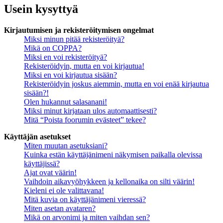
Usein kysyttyä
Kirjautumisen ja rekisteröitymisen ongelmat
Miksi minun pitää rekisteröityä?
Mikä on COPPA?
Miksi en voi rekisteröityä?
Rekisteröidyin, mutta en voi kirjautua!
Miksi en voi kirjautua sisään?
Rekisteröidyin joskus aiemmin, mutta en voi enää kirjautua
sisään?!
Olen hukannut salasanani!
Miksi minut kirjataan ulos automaattisesti?
Mitä “Poista foorumin evästeet” tekee?
Käyttäjän asetukset
Miten muutan asetuksiani?
Kuinka estän käyttäjänimeni näkymisen paikalla olevissa
käyttäjissä?
Ajat ovat väärin!
Vaihdoin aikavyöhykkeen ja kellonaika on silti väärin!
Kieleni ei ole valittavana!
Mitä kuvia on käyttäjänimeni vieressä?
Miten asetan avataren?
Mikä on arvonimi ja miten vaihdan sen?