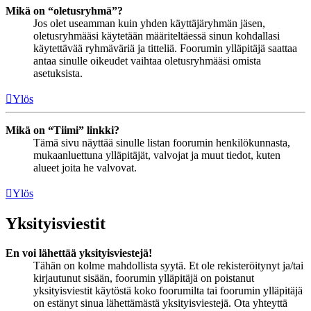
Mikä on “oletusryhmä”?
Jos olet useamman kuin yhden käyttäjäryhmän jäsen,
oletusryhmääsi käytetään määriteltäessä sinun kohdallasi
käytettävää ryhmäväriä ja titteliä. Foorumin ylläpitäjä saattaa
antaa sinulle oikeudet vaihtaa oletusryhmääsi omista
asetuksista.
Ylös
Mikä on “Tiimi” linkki?
Tämä sivu näyttää sinulle listan foorumin henkilökunnasta,
mukaanluettuna ylläpitäjät, valvojat ja muut tiedot, kuten
alueet joita he valvovat.
Ylös
Yksityisviestit
En voi lähettää yksityisviestejä!
Tähän on kolme mahdollista syytä. Et ole rekisteröitynyt ja/tai
kirjautunut sisään, foorumin ylläpitäjä on poistanut
yksityisviestit käytöstä koko foorumilta tai foorumin ylläpitäjä
on estänyt sinua lähettämästä yksityisviestejä. Ota yhteyttä