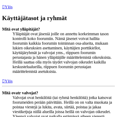
Ylös
Käyttäjätasot ja ryhmät
Mitä ovat ylläpitäjät?
Ylläpitäjät ovat jäseniä joille on annettu korkeimman tason
kontrolli koko foorumiin. Nämä jäsenet voivat hallita
foorumin kaikkia foorumin toiminnan osa-alueita, mukaan
lukien oikeuksien asettaminen, käyttäjien porttikiellot,
käyttäjäryhmät ja valvojat yms., riippuen foorumin
perustajasta ja hänen ylläpitäjille määrittelemistä oikeuksista.
Heillä saattaa olla myös täydet valvojan oikeudet kaikilla
keskustelualueilla, riippuen foorumin perustajan
määrittelemistä asetuksista.
Ylös
Mitä ovatr valvojat?
Valvojat ovat henkilöitä (tai ryhmä henkilöitä) jotka katsovat
foorumeiden perään päivittäin. Heillä on on valta muokata ja
poistaa viestejä ja lukita, avata, siirtää, poistaa ja jakaa
viestiketjuja niillä alueilla joissa heillä on valvojan oikeudet.
Yleensä valvojat ovat paikalla estämässä aiheen vierestä