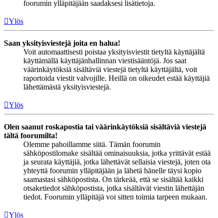
foorumin ylläpitäjään saadaksesi lisätietoja.
Ylös
Saan yksityisviestejä joita en halua!
Voit automaattisesti poistaa yksityisviestit tietyltä käyttäjältä
käyttämällä käyttäjänhallinnan viestisääntöjä. Jos saat
väärinkäytöksiä sisältäviä viestejä tietyltä käyttäjältä, voit
raportoida viestit valvojille. Heillä on oikeudet estää käyttäjiä
lähettämästä yksityisviestejä.
Ylös
Olen saanut roskapostia tai väärinkäytöksiä sisältäviä viestejä
tältä foorumilta!
Olemme pahoillamme siitä. Tämän foorumin
sähköpostilomake sisältää ominaisuuksia, jotka yrittävät estää
ja seurata käyttäjiä, jotka lähettävät sellaisia viestejä, joten ota
yhteyttä foorumin ylläpitäjään ja lähetä hänelle täysi kopio
saamastasi sähköpostista. On tärkeää, että se sisältää kaikki
otsaketiedot sähköpostista, jotka sisältävät viestin lähettäjän
tiedot. Foorumin ylläpitäjä voi sitten toimia tarpeen mukaan.
Ylös