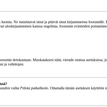
luomia. Ne tunnistavat sinut ja pitävät sinut kirjautuneena foorumille. E
n tai uloskirjautumisen kanssa ongelmia, foorumin evästeiden poistamine
n foorumin tietokantaan. Muokataksesi niitä, vieraile omissa asetuksissa,
i ja valintojasi.
issä?
isuuden valita
Piilota paikallaolo
. Ottamalla tämän asetuksen käyttöön näyt