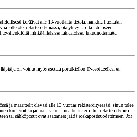
ollisesti keräävät alle 13-vuotiailta tietoja, hankkia huoltajan
ua jolle olet rekisteröitymässä, ota yhteyttä oikeudelliseen
teyshenkilöitä minkäänlaisissa lakiasioissa, lukuunottamatta
läpitäjä on voinut myös asettaa porttikiellon IP-osoitteellesi tai
ä ja määrittelit olevasi alle 13-vuotias rekisteröityessäsi, sinun tulee
nnen kuin voit kirjautua sisään. Tämä tieto kerrottiin rekisteröitymisen
itteen tai sähköpostit ovat saattaneet jäädä roskapostisuodattimeen. Jos