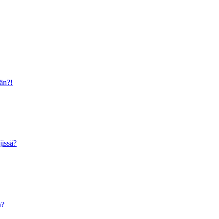
ään?!
jissä?
n?