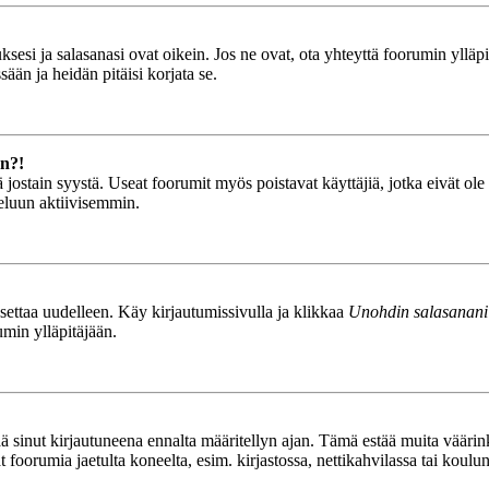
esi ja salasanasi ovat oikein. Jos ne ovat, ota yhteyttä foorumin ylläpit
ään ja heidän pitäisi korjata se.
än?!
stä jostain syystä. Useat foorumit myös poistavat käyttäjiä, jotka eivät o
teluun aktiivisemmin.
asettaa uudelleen. Käy kirjautumissivulla ja klikkaa
Unohdin salasanani
umin ylläpitäjään.
tää sinut kirjautuneena ennalta määritellyn ajan. Tämä estää muita vääri
ät foorumia jaetulta koneelta, esim. kirjastossa, nettikahvilassa tai koulu