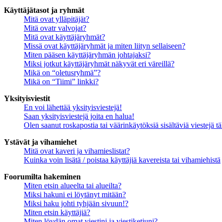
Käyttäjätasot ja ryhmät
Mitä ovat ylläpitäjät?
Mitä ovatr valvojat?
Mitä ovat käyttäjäryhmät?
Missä ovat käyttäjäryhmät ja miten liityn sellaiseen?
Miten pääsen käyttäjäryhmän johtajaksi?
Miksi jotkut käyttäjäryhmät näkyvät eri väreillä?
Mikä on “oletusryhmä”?
Mikä on “Tiimi” linkki?
Yksityisviestit
En voi lähettää yksityisviestejä!
Saan yksityisviestejä joita en halua!
Olen saanut roskapostia tai väärinkäytöksiä sisältäviä viestejä tä
Ystävät ja vihamiehet
Mitä ovat kaveri ja vihamieslistat?
Kuinka voin lisätä / poistaa käyttäjiä kavereista tai vihamiehistä
Foorumilta hakeminen
Miten etsin alueelta tai alueilta?
Miksi hakuni ei löytänyt mitään?
Miksi haku johti tyhjään sivuun!?
Miten etsin käyttäjiä?
Miten löydän omat viestini ja viestiketjuni?