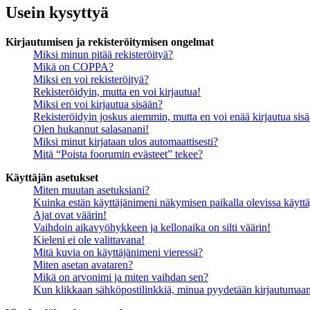
Usein kysyttyä
Kirjautumisen ja rekisteröitymisen ongelmat
Miksi minun pitää rekisteröityä?
Mikä on COPPA?
Miksi en voi rekisteröityä?
Rekisteröidyin, mutta en voi kirjautua!
Miksi en voi kirjautua sisään?
Rekisteröidyin joskus aiemmin, mutta en voi enää kirjautua sis
Olen hukannut salasanani!
Miksi minut kirjataan ulos automaattisesti?
Mitä “Poista foorumin evästeet” tekee?
Käyttäjän asetukset
Miten muutan asetuksiani?
Kuinka estän käyttäjänimeni näkymisen paikalla olevissa käyttä
Ajat ovat väärin!
Vaihdoin aikavyöhykkeen ja kellonaika on silti väärin!
Kieleni ei ole valittavana!
Mitä kuvia on käyttäjänimeni vieressä?
Miten asetan avataren?
Mikä on arvonimi ja miten vaihdan sen?
Kun klikkaan sähköpostilinkkiä, minua pyydetään kirjautumaa