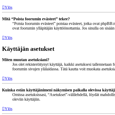
Ylös
Mitä “Poista foorumin evästeet” tekee?
“Poista foorumin evästeet” poistaa evästeet, jotka ovat phpBB:n 
ovat foorumin ylläpitäjän käyttöönottamia. Jos sinulla on sisää
Ylös
Käyttäjän asetukset
Miten muutan asetuksiani?
Jos olet rekisteröitynyt käyttäjä, kaikki asetuksesi tallennetaa
foorumin sivujen ylälaidassa. Tätä kautta voit muokata asetuksias
Ylös
Kuinka estän käyttäjänimeni näkymisen paikalla olevissa käyttäj
Omissa asetuksissasi, “Asetukset”-välilehdellä, löydät mahdoll
oleviin käyttäjiin.
Ylös