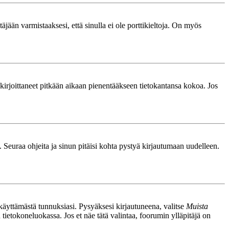
äjään varmistaaksesi, että sinulla ei ole porttikieltoja. On myös
le kirjoittaneet pitkään aikaan pienentääkseen tietokantansa kokoa. Jos
. Seuraa ohjeita ja sinun pitäisi kohta pystyä kirjautumaan uudelleen.
nkäyttämästä tunnuksiasi. Pysyäksesi kirjautuneena, valitse
Muista
n tietokoneluokassa. Jos et näe tätä valintaa, foorumin ylläpitäjä on