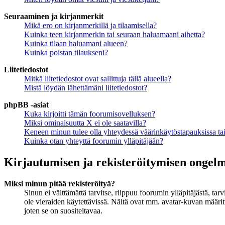
Seuraaminen ja kirjanmerkit
Mikä ero on kirjanmerkillä ja tilaamisella?
Kuinka teen kirjanmerkin tai seuraan haluamaani aihetta?
Kuinka tilaan haluamani alueen?
Kuinka poistan tilaukseni?
Liitetiedostot
Mitkä liitetiedostot ovat sallittuja tällä alueella?
Mistä löydän lähettämäni liitetiedostot?
phpBB -asiat
Kuka kirjoitti tämän foorumisovelluksen?
Miksi ominaisuutta X ei ole saatavilla?
Keneen minun tulee olla yhteydessä väärinkäytöstapauksissa tai 
Kuinka otan yhteyttä foorumin ylläpitäjään?
Kirjautumisen ja rekisteröitymisen ongel
Miksi minun pitää rekisteröityä?
Sinun ei välttämättä tarvitse, riippuu foorumin ylläpitäjästä, ta
ole vieraiden käytettävissä. Näitä ovat mm. avatar-kuvan määritt
joten se on suositeltavaa.