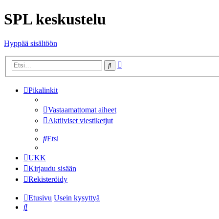
SPL keskustelu
Hyppää sisältöön
Tarkennettu
Etsi
haku
Pikalinkit
Vastaamattomat aiheet
Aktiiviset viestiketjut
Etsi
UKK
Kirjaudu sisään
Rekisteröidy
Etusivu
Usein kysyttyä
Etsi