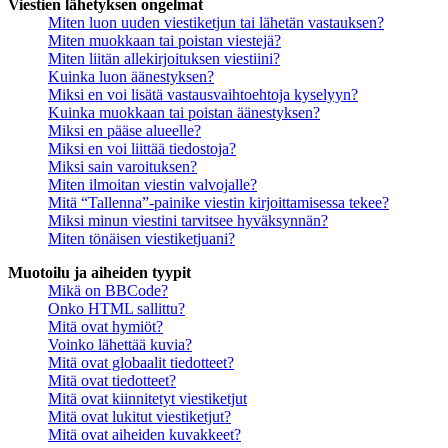
Viestien lähetyksen ongelmat
Miten luon uuden viestiketjun tai lähetän vastauksen?
Miten muokkaan tai poistan viestejä?
Miten liitän allekirjoituksen viestiini?
Kuinka luon äänestyksen?
Miksi en voi lisätä vastausvaihtoehtoja kyselyyn?
Kuinka muokkaan tai poistan äänestyksen?
Miksi en pääse alueelle?
Miksi en voi liittää tiedostoja?
Miksi sain varoituksen?
Miten ilmoitan viestin valvojalle?
Mitä “Tallenna”-painike viestin kirjoittamisessa tekee?
Miksi minun viestini tarvitsee hyväksynnän?
Miten tönäisen viestiketjuani?
Muotoilu ja aiheiden tyypit
Mikä on BBCode?
Onko HTML sallittu?
Mitä ovat hymiöt?
Voinko lähettää kuvia?
Mitä ovat globaalit tiedotteet?
Mitä ovat tiedotteet?
Mitä ovat kiinnitetyt viestiketjut
Mitä ovat lukitut viestiketjut?
Mitä ovat aiheiden kuvakkeet?