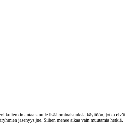
voi kuitenkin antaa sinulle lisää ominaisuuksia käyttöön, jotka eivät
täjäryhmien jäsenyys jne. Siihen menee aikaa vain muutamia hetkiä,