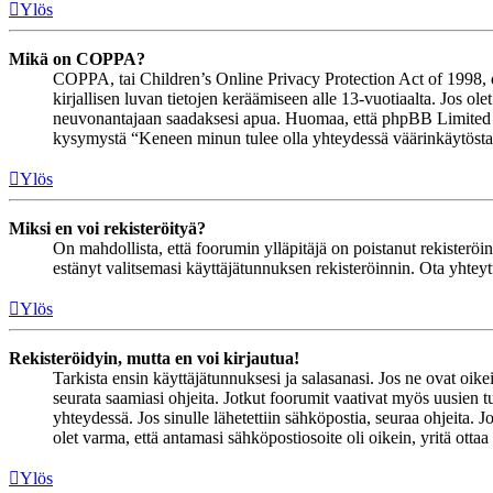
Ylös
Mikä on COPPA?
COPPA, tai Children’s Online Privacy Protection Act of 1998, on 
kirjallisen luvan tietojen keräämiseen alle 13-vuotiaalta. Jos ol
neuvonantajaan saadaksesi apua. Huomaa, että phpBB Limited ja 
kysymystä “Keneen minun tulee olla yhteydessä väärinkäytöstapau
Ylös
Miksi en voi rekisteröityä?
On mahdollista, että foorumin ylläpitäjä on poistanut rekisteröinn
estänyt valitsemasi käyttäjätunnuksen rekisteröinnin. Ota yhteyt
Ylös
Rekisteröidyin, mutta en voi kirjautua!
Tarkista ensin käyttäjätunnuksesi ja salasanasi. Jos ne ovat oike
seurata saamiasi ohjeita. Jotkut foorumit vaativat myös uusien tu
yhteydessä. Jos sinulle lähetettiin sähköpostia, seuraa ohjeita. 
olet varma, että antamasi sähköpostiosoite oli oikein, yritä ottaa
Ylös