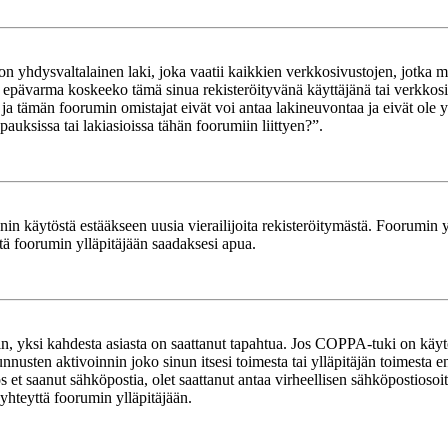
yhdysvaltalainen laki, joka vaatii kaikkien verkkosivustojen, jotka mahd
et epävarma koskeeko tämä sinua rekisteröityvänä käyttäjänä tai verkkosiv
tämän foorumin omistajat eivät voi antaa lakineuvontaa ja eivät ole yh
ksissa tai lakiasioissa tähän foorumiin liittyen?”.
in käytöstä estääkseen uusia vierailijoita rekisteröitymästä. Foorumin yl
tä foorumin ylläpitäjään saadaksesi apua.
in, yksi kahdesta asiasta on saattanut tapahtua. Jos COPPA-tuki on käytöss
nnusten aktivoinnin joko sinun itsesi toimesta tai ylläpitäjän toimesta e
Jos et saanut sähköpostia, olet saattanut antaa virheellisen sähköpostioso
 yhteyttä foorumin ylläpitäjään.