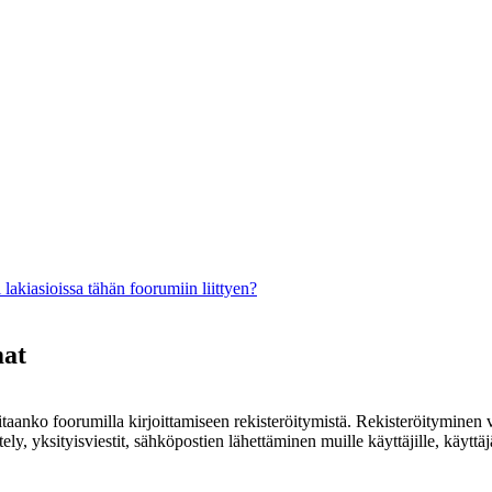
lakiasioissa tähän foorumiin liittyen?
mat
rvitaanko foorumilla kirjoittamiseen rekisteröitymistä. Rekisteröityminen 
ely, yksityisviestit, sähköpostien lähettäminen muille käyttäjille, käyt