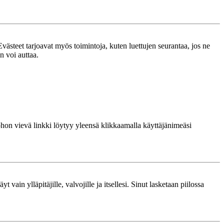
västeet tarjoavat myös toimintoja, kuten luettujen seurantaa, jos ne
n voi auttaa.
 johon vievä linkki löytyy yleensä klikkaamalla käyttäjänimeäsi
 vain ylläpitäjille, valvojille ja itsellesi. Sinut lasketaan piilossa