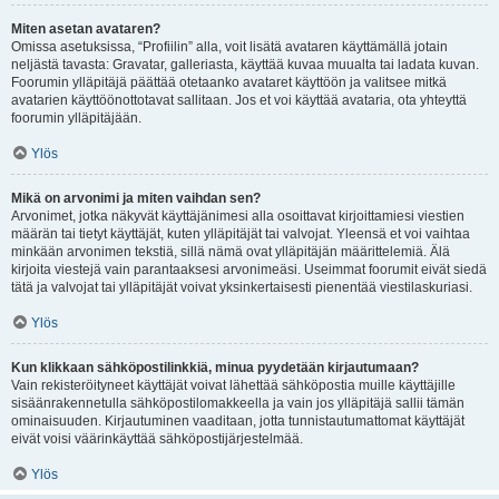
Miten asetan avataren?
Omissa asetuksissa, “Profiilin” alla, voit lisätä avataren käyttämällä jotain
neljästä tavasta: Gravatar, galleriasta, käyttää kuvaa muualta tai ladata kuvan.
Foorumin ylläpitäjä päättää otetaanko avataret käyttöön ja valitsee mitkä
avatarien käyttöönottotavat sallitaan. Jos et voi käyttää avataria, ota yhteyttä
foorumin ylläpitäjään.
Ylös
Mikä on arvonimi ja miten vaihdan sen?
Arvonimet, jotka näkyvät käyttäjänimesi alla osoittavat kirjoittamiesi viestien
määrän tai tietyt käyttäjät, kuten ylläpitäjät tai valvojat. Yleensä et voi vaihtaa
minkään arvonimen tekstiä, sillä nämä ovat ylläpitäjän määrittelemiä. Älä
kirjoita viestejä vain parantaaksesi arvonimeäsi. Useimmat foorumit eivät siedä
tätä ja valvojat tai ylläpitäjät voivat yksinkertaisesti pienentää viestilaskuriasi.
Ylös
Kun klikkaan sähköpostilinkkiä, minua pyydetään kirjautumaan?
Vain rekisteröityneet käyttäjät voivat lähettää sähköpostia muille käyttäjille
sisäänrakennetulla sähköpostilomakkeella ja vain jos ylläpitäjä sallii tämän
ominaisuuden. Kirjautuminen vaaditaan, jotta tunnistautumattomat käyttäjät
eivät voisi väärinkäyttää sähköpostijärjestelmää.
Ylös