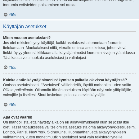
käyttöönottamia. Jos sinulla on sisään tai uloskirjautumisen kanssa ongelmia,
foorumin evästeiden poistaminen voi auttaa.
Ylös
Käyttäjän asetukset
Miten muutan asetuksiani?
Jos olet rekisteröitynyt käyttäjä, kaikki asetuksesi tallennetaan foorumin
tietokantaan. Muokataksesi niitä, vieraile omissa asetuksissa, johon vievä
linkki löytyy yleensä klikkaamalla käyttäjänimeäsi foorumin sivujen ylälaidassa.
Tätä kautta voit muokata asetuksiasi ja valintojasi.
Ylös
Kuinka estän käyttäjänimeni näkymisen paikalla olevissa käyttäjissä?
Omissa asetuksissasi, “Asetukset”-välilehdellä, löydät mahdollisuuden valita
Piilota paikallaolo
. Ottamalla tämän asetuksen käyttöön näyt vain ylläpitäjille,
valvojille ja itsellesi. Sinut lasketaan piilossa oleviin käyttäjiin.
Ylös
Ajat ovat väärin!
On mahdollista, että näytetty aika on eri aikavyöhykkeeltä kuin se jossa itse
olet. Tässä tapauksessa valitse omista asetuksista oma aikavyöhykkeesi, esim.
Lontoo, Pariisi, New York, Sidney, jne. Huomaathan, että aikavyöhykkeen
vaihtaminen, kuten monet muutkin asetukset ovat vain rekisteröityneille