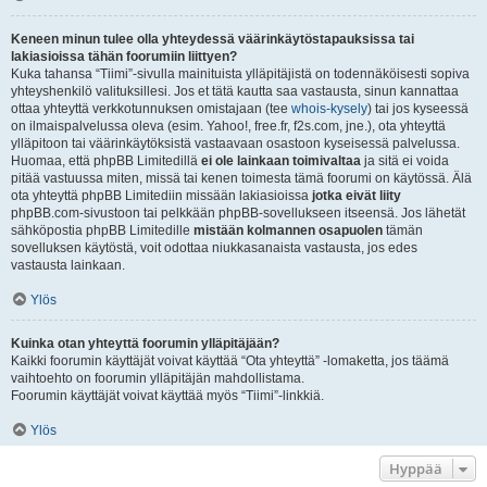
Keneen minun tulee olla yhteydessä väärinkäytöstapauksissa tai
lakiasioissa tähän foorumiin liittyen?
Kuka tahansa “Tiimi”-sivulla mainituista ylläpitäjistä on todennäköisesti sopiva
yhteyshenkilö valituksillesi. Jos et tätä kautta saa vastausta, sinun kannattaa
ottaa yhteyttä verkkotunnuksen omistajaan (tee
whois-kysely
) tai jos kyseessä
on ilmaispalvelussa oleva (esim. Yahoo!, free.fr, f2s.com, jne.), ota yhteyttä
ylläpitoon tai väärinkäytöksistä vastaavaan osastoon kyseisessä palvelussa.
Huomaa, että phpBB Limitedillä
ei ole lainkaan toimivaltaa
ja sitä ei voida
pitää vastuussa miten, missä tai kenen toimesta tämä foorumi on käytössä. Älä
ota yhteyttä phpBB Limitediin missään lakiasioissa
jotka eivät liity
phpBB.com-sivustoon tai pelkkään phpBB-sovellukseen itseensä. Jos lähetät
sähköpostia phpBB Limitedille
mistään kolmannen osapuolen
tämän
sovelluksen käytöstä, voit odottaa niukkasanaista vastausta, jos edes
vastausta lainkaan.
Ylös
Kuinka otan yhteyttä foorumin ylläpitäjään?
Kaikki foorumin käyttäjät voivat käyttää “Ota yhteyttä” -lomaketta, jos täämä
vaihtoehto on foorumin ylläpitäjän mahdollistama.
Foorumin käyttäjät voivat käyttää myös “Tiimi”-linkkiä.
Ylös
Hyppää