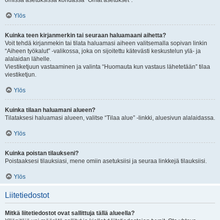
omissa asetuksissa kohdassa “Omat asetukset”.
Ylös
Kuinka teen kirjanmerkin tai seuraan haluamaani aihetta?
Voit tehdä kirjanmekin tai tilata haluamasi aiheen valitsemalla sopivan linkin
“Aiheen työkalut” -valikossa, joka on sijoitettu kätevästi keskustelun ylä- ja
alalaidan lähelle.
Viestiketjuun vastaaminen ja valinta “Huomauta kun vastaus lähetetään” tilaa
viestiketjun.
Ylös
Kuinka tilaan haluamani alueen?
Tilataksesi haluamasi alueen, valitse “Tilaa alue” -linkki, aluesivun alalaidassa.
Ylös
Kuinka poistan tilaukseni?
Poistaaksesi tilauksiasi, mene omiin asetuksiisi ja seuraa linkkejä tilauksiisi.
Ylös
Liitetiedostot
Mitkä liitetiedostot ovat sallittuja tällä alueella?