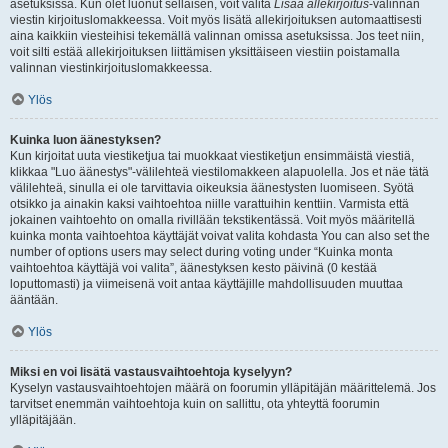
asetuksissa. Kun olet luonut sellaisen, voit valita
Lisää allekirjoitus
-valinnan
viestin kirjoituslomakkeessa. Voit myös lisätä allekirjoituksen automaattisesti
aina kaikkiin viesteihisi tekemällä valinnan omissa asetuksissa. Jos teet niin,
voit silti estää allekirjoituksen liittämisen yksittäiseen viestiin poistamalla
valinnan viestinkirjoituslomakkeessa.
Ylös
Kuinka luon äänestyksen?
Kun kirjoitat uuta viestiketjua tai muokkaat viestiketjun ensimmäistä viestiä,
klikkaa "Luo äänestys"-välilehteä viestilomakkeen alapuolella. Jos et näe tätä
välilehteä, sinulla ei ole tarvittavia oikeuksia äänestysten luomiseen. Syötä
otsikko ja ainakin kaksi vaihtoehtoa niille varattuihin kenttiin. Varmista että
jokainen vaihtoehto on omalla rivillään tekstikentässä. Voit myös määritellä
kuinka monta vaihtoehtoa käyttäjät voivat valita kohdasta You can also set the
number of options users may select during voting under “Kuinka monta
vaihtoehtoa käyttäjä voi valita”, äänestyksen kesto päivinä (0 kestää
loputtomasti) ja viimeisenä voit antaa käyttäjille mahdollisuuden muuttaa
ääntään.
Ylös
Miksi en voi lisätä vastausvaihtoehtoja kyselyyn?
Kyselyn vastausvaihtoehtojen määrä on foorumin ylläpitäjän määrittelemä. Jos
tarvitset enemmän vaihtoehtoja kuin on sallittu, ota yhteyttä foorumin
ylläpitäjään.