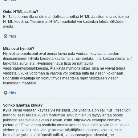
Onko HTML sallittu?
Ei. Tällä foorumilla ei ole mahdollista lähettää HTML:ää siten, että se toimisi
HTML-koodina. Yleisimmät HTML-muotoilut voi kuitenkin tehdä BBCoden
avulla.
Ylös
Mitä ovat hymiöt?
Hymiöt tai emoticonit ovat pieniä kuvia joita voidaan käyttää tunteiden
ilmaisemiseen lyhyitä koodeja käyttämällä. Esimerkiksi :) tarkoittaa iloista ja :(
tarkoittaa surullista. Hymiöiden täysi lista on nähtävillä
viestinlähetyslomakkeessa. Älä käytä hymiöitä liikaa, sillä ne voivat tehdä
viestistä lukukelvottoman ja valvoja voi poistaa niitä tai viestin kokonaan.
Foorumin ylläpitäjä on voinut myös määritellä rajan yksittäisen viestin
hymiöiden määrälle.
Ylös
Voinko lähettää kuvia?
Kyllä, kuvia voidaan käyttää viesteissäsi. Jos ylläpitäjä on sallinut liitteet, voit
mahdollisesti ladata kuvan foorumille. Muutoin sinun täytyy antaa osoite
julkisesti saatavilla olevaan kuvaan, esim. http://www.example.com/my-
picture.gif. Et voi antaa osoitetta omalla koneellasi oleviin kuviin (ellei se ole
yleinen palvelin) tai kuviin, jotka ovat käyttäjätunnistuksen takana, esim.
hotmail tai yahoo sähköpostilaatikot, salasanasuojatut sivustot, jne.