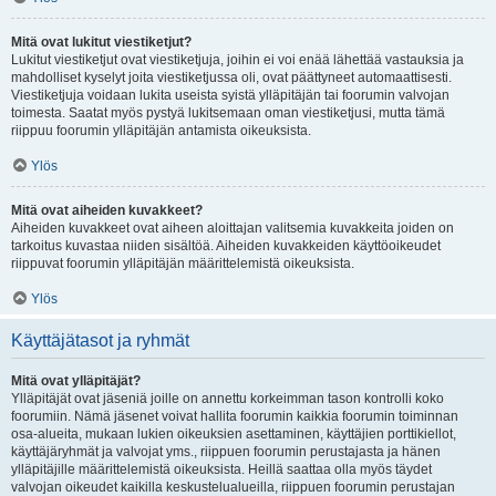
Mitä ovat lukitut viestiketjut?
Lukitut viestiketjut ovat viestiketjuja, joihin ei voi enää lähettää vastauksia ja
mahdolliset kyselyt joita viestiketjussa oli, ovat päättyneet automaattisesti.
Viestiketjuja voidaan lukita useista syistä ylläpitäjän tai foorumin valvojan
toimesta. Saatat myös pystyä lukitsemaan oman viestiketjusi, mutta tämä
riippuu foorumin ylläpitäjän antamista oikeuksista.
Ylös
Mitä ovat aiheiden kuvakkeet?
Aiheiden kuvakkeet ovat aiheen aloittajan valitsemia kuvakkeita joiden on
tarkoitus kuvastaa niiden sisältöä. Aiheiden kuvakkeiden käyttöoikeudet
riippuvat foorumin ylläpitäjän määrittelemistä oikeuksista.
Ylös
Käyttäjätasot ja ryhmät
Mitä ovat ylläpitäjät?
Ylläpitäjät ovat jäseniä joille on annettu korkeimman tason kontrolli koko
foorumiin. Nämä jäsenet voivat hallita foorumin kaikkia foorumin toiminnan
osa-alueita, mukaan lukien oikeuksien asettaminen, käyttäjien porttikiellot,
käyttäjäryhmät ja valvojat yms., riippuen foorumin perustajasta ja hänen
ylläpitäjille määrittelemistä oikeuksista. Heillä saattaa olla myös täydet
valvojan oikeudet kaikilla keskustelualueilla, riippuen foorumin perustajan