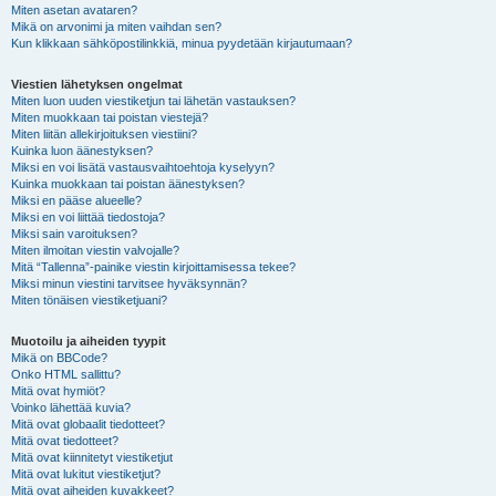
Miten asetan avataren?
Mikä on arvonimi ja miten vaihdan sen?
Kun klikkaan sähköpostilinkkiä, minua pyydetään kirjautumaan?
Viestien lähetyksen ongelmat
Miten luon uuden viestiketjun tai lähetän vastauksen?
Miten muokkaan tai poistan viestejä?
Miten liitän allekirjoituksen viestiini?
Kuinka luon äänestyksen?
Miksi en voi lisätä vastausvaihtoehtoja kyselyyn?
Kuinka muokkaan tai poistan äänestyksen?
Miksi en pääse alueelle?
Miksi en voi liittää tiedostoja?
Miksi sain varoituksen?
Miten ilmoitan viestin valvojalle?
Mitä “Tallenna”-painike viestin kirjoittamisessa tekee?
Miksi minun viestini tarvitsee hyväksynnän?
Miten tönäisen viestiketjuani?
Muotoilu ja aiheiden tyypit
Mikä on BBCode?
Onko HTML sallittu?
Mitä ovat hymiöt?
Voinko lähettää kuvia?
Mitä ovat globaalit tiedotteet?
Mitä ovat tiedotteet?
Mitä ovat kiinnitetyt viestiketjut
Mitä ovat lukitut viestiketjut?
Mitä ovat aiheiden kuvakkeet?