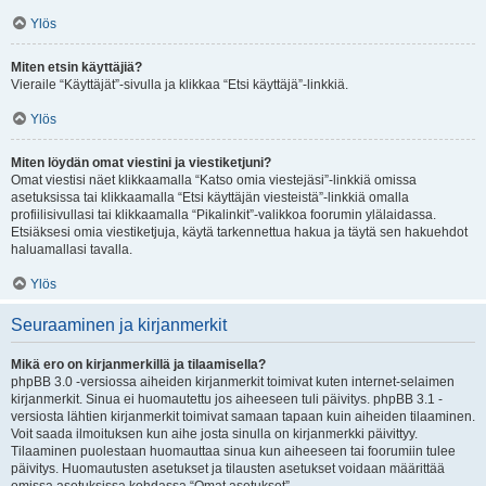
Ylös
Miten etsin käyttäjiä?
Vieraile “Käyttäjät”-sivulla ja klikkaa “Etsi käyttäjä”-linkkiä.
Ylös
Miten löydän omat viestini ja viestiketjuni?
Omat viestisi näet klikkaamalla “Katso omia viestejäsi”-linkkiä omissa
asetuksissa tai klikkaamalla “Etsi käyttäjän viesteistä”-linkkiä omalla
profiilisivullasi tai klikkaamalla “Pikalinkit”-valikkoa foorumin ylälaidassa.
Etsiäksesi omia viestiketjuja, käytä tarkennettua hakua ja täytä sen hakuehdot
haluamallasi tavalla.
Ylös
Seuraaminen ja kirjanmerkit
Mikä ero on kirjanmerkillä ja tilaamisella?
phpBB 3.0 -versiossa aiheiden kirjanmerkit toimivat kuten internet-selaimen
kirjanmerkit. Sinua ei huomautettu jos aiheeseen tuli päivitys. phpBB 3.1 -
versiosta lähtien kirjanmerkit toimivat samaan tapaan kuin aiheiden tilaaminen.
Voit saada ilmoituksen kun aihe josta sinulla on kirjanmerkki päivittyy.
Tilaaminen puolestaan huomauttaa sinua kun aiheeseen tai foorumiin tulee
päivitys. Huomautusten asetukset ja tilausten asetukset voidaan määrittää