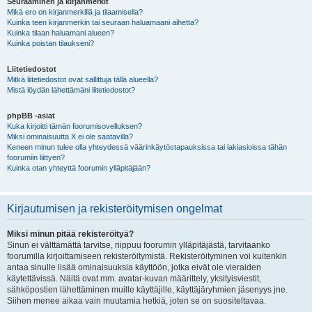
Seuraaminen ja kirjanmerkit
Mikä ero on kirjanmerkillä ja tilaamisella?
Kuinka teen kirjanmerkin tai seuraan haluamaani aihetta?
Kuinka tilaan haluamani alueen?
Kuinka poistan tilaukseni?
Liitetiedostot
Mitkä liitetiedostot ovat sallittuja tällä alueella?
Mistä löydän lähettämäni liitetiedostot?
phpBB -asiat
Kuka kirjoitti tämän foorumisovelluksen?
Miksi ominaisuutta X ei ole saatavilla?
Keneen minun tulee olla yhteydessä väärinkäytöstapauksissa tai lakiasioissa tähän
foorumiin liittyen?
Kuinka otan yhteyttä foorumin ylläpitäjään?
Kirjautumisen ja rekisteröitymisen ongelmat
Miksi minun pitää rekisteröityä?
Sinun ei välttämättä tarvitse, riippuu foorumin ylläpitäjästä, tarvitaanko
foorumilla kirjoittamiseen rekisteröitymistä. Rekisteröityminen voi kuitenkin
antaa sinulle lisää ominaisuuksia käyttöön, jotka eivät ole vieraiden
käytettävissä. Näitä ovat mm. avatar-kuvan määrittely, yksityisviestit,
sähköpostien lähettäminen muille käyttäjille, käyttäjäryhmien jäsenyys jne.
Siihen menee aikaa vain muutamia hetkiä, joten se on suositeltavaa.