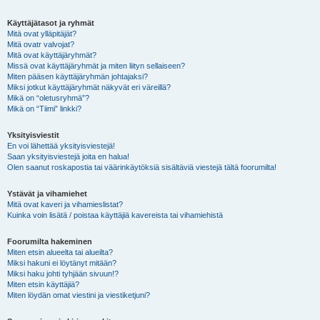
Käyttäjätasot ja ryhmät
Mitä ovat ylläpitäjät?
Mitä ovatr valvojat?
Mitä ovat käyttäjäryhmät?
Missä ovat käyttäjäryhmät ja miten liityn sellaiseen?
Miten pääsen käyttäjäryhmän johtajaksi?
Miksi jotkut käyttäjäryhmät näkyvät eri väreillä?
Mikä on “oletusryhmä”?
Mikä on “Tiimi” linkki?
Yksityisviestit
En voi lähettää yksityisviestejä!
Saan yksityisviestejä joita en halua!
Olen saanut roskapostia tai väärinkäytöksiä sisältäviä viestejä tältä foorumilta!
Ystävät ja vihamiehet
Mitä ovat kaveri ja vihamieslistat?
Kuinka voin lisätä / poistaa käyttäjiä kavereista tai vihamiehistä
Foorumilta hakeminen
Miten etsin alueelta tai alueilta?
Miksi hakuni ei löytänyt mitään?
Miksi haku johti tyhjään sivuun!?
Miten etsin käyttäjiä?
Miten löydän omat viestini ja viestiketjuni?