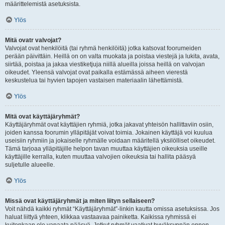
määrittelemistä asetuksista.
Ylös
Mitä ovatr valvojat?
Valvojat ovat henkilöitä (tai ryhmä henkilöitä) jotka katsovat foorumeiden
perään päivittäin. Heillä on on valta muokata ja poistaa viestejä ja lukita, avata,
siirtää, poistaa ja jakaa viestiketjuja niillä alueilla joissa heillä on valvojan
oikeudet. Yleensä valvojat ovat paikalla estämässä aiheen vierestä
keskustelua tai hyvien tapojen vastaisen materiaalin lähettämistä.
Ylös
Mitä ovat käyttäjäryhmät?
Käyttäjäryhmät ovat käyttäjien ryhmiä, jotka jakavat yhteisön hallittaviin osiin,
joiden kanssa foorumin ylläpitäjät voivat toimia. Jokainen käyttäjä voi kuulua
useisiin ryhmiin ja jokaiselle ryhmälle voidaan määritellä yksilölliset oikeudet.
Tämä tarjoaa ylläpitäjille helpon tavan muuttaa käyttäjien oikeuksia useille
käyttäjille kerralla, kuten muuttaa valvojien oikeuksia tai hallita pääsyä
suljetulle alueelle.
Ylös
Missä ovat käyttäjäryhmät ja miten liityn sellaiseen?
Voit nähdä kaikki ryhmät “Käyttäjäryhmät”-linkin kautta omissa asetuksissa. Jos
haluat liittyä yhteen, klikkaa vastaavaa painiketta. Kaikissa ryhmissä ei