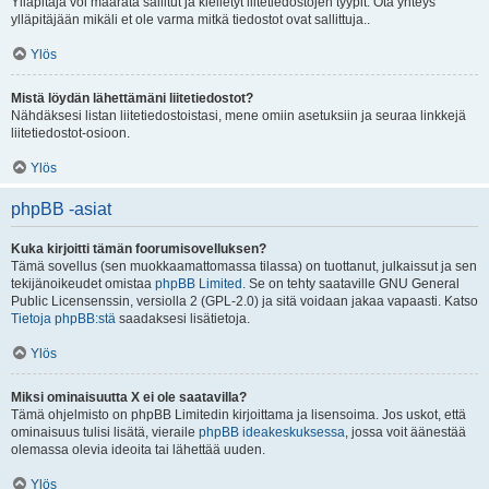
Ylläpitäjä voi määrätä sallitut ja kielletyt liitetiedostojen tyypit. Ota yhteys
ylläpitäjään mikäli et ole varma mitkä tiedostot ovat sallittuja..
Ylös
Mistä löydän lähettämäni liitetiedostot?
Nähdäksesi listan liitetiedostoistasi, mene omiin asetuksiin ja seuraa linkkejä
liitetiedostot-osioon.
Ylös
phpBB -asiat
Kuka kirjoitti tämän foorumisovelluksen?
Tämä sovellus (sen muokkaamattomassa tilassa) on tuottanut, julkaissut ja sen
tekijänoikeudet omistaa
phpBB Limited
. Se on tehty saataville GNU General
Public Licensenssin, versiolla 2 (GPL-2.0) ja sitä voidaan jakaa vapaasti. Katso
Tietoja phpBB:stä
saadaksesi lisätietoja.
Ylös
Miksi ominaisuutta X ei ole saatavilla?
Tämä ohjelmisto on phpBB Limitedin kirjoittama ja lisensoima. Jos uskot, että
ominaisuus tulisi lisätä, vieraile
phpBB ideakeskuksessa
, jossa voit äänestää
olemassa olevia ideoita tai lähettää uuden.
Ylös