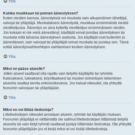
Ylös
Kuinka muokkaan tai poistan äänestyksen?
Kuten viestien kanssa, äänestyksiä voi muokata vain alkuperäinen lähettäjä,
valvoja tai ylläpitäjä. Muokataksesi äänestystä, muokkaa ensimmäistä viestiä
viestiketjussa. Äänestys on aina kytketty viestiketjun ensimmäiseen viestiin.
Jos kukaan ei ole vielä äänestänyt, käyttäjät voivat poistaa äänestyksen tai
muokata mitä tahansa äänestyksen asetusta. Jos käyttäjät ovat kuitenkin jo
äänestäneet, vain valvojat tai ylläpitäjät voivat muokata tai poistaa sen. Tämä
estää äänestysvaihtoehtojen vaihtamisen kesken äänestyksen.
Ylös
Miksi en pääse alueelle?
Jotkin alueet saattavat olla rajattu vain tietyille käyttäjille tai ryhmille.
Katsoaksesi, lukeaksesi, kirjoittaaksesi tai muiden toimintojen tekeminen
alueella saattaa tarvita erikoisoikeuksia. Jos haluat oikeudet, ota yhteyttä
foorumin valvojaan tai ylläpitäjään.
Ylös
Miksi en voi liittää tiedostoja?
Liitetiedostojen oikeudet annetaan alueen, ryhmän tai käyttäjän mukaan.
Foorumin ylläpitäjä ei välttämättä ole sallinut liitetiedostojen liittämistä tietyllä
alueella tai vain tietyt ryhmät saattavat pystyä liittämään tiedostoja. Ota yhteyttä
foorumin ylläpitäjään jos et tiedä miksi et voi lisätä liitetiedostoja.