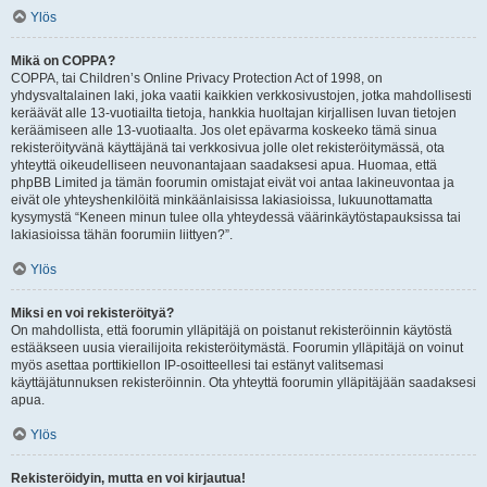
Ylös
Mikä on COPPA?
COPPA, tai Children’s Online Privacy Protection Act of 1998, on
yhdysvaltalainen laki, joka vaatii kaikkien verkkosivustojen, jotka mahdollisesti
keräävät alle 13-vuotiailta tietoja, hankkia huoltajan kirjallisen luvan tietojen
keräämiseen alle 13-vuotiaalta. Jos olet epävarma koskeeko tämä sinua
rekisteröityvänä käyttäjänä tai verkkosivua jolle olet rekisteröitymässä, ota
yhteyttä oikeudelliseen neuvonantajaan saadaksesi apua. Huomaa, että
phpBB Limited ja tämän foorumin omistajat eivät voi antaa lakineuvontaa ja
eivät ole yhteyshenkilöitä minkäänlaisissa lakiasioissa, lukuunottamatta
kysymystä “Keneen minun tulee olla yhteydessä väärinkäytöstapauksissa tai
lakiasioissa tähän foorumiin liittyen?”.
Ylös
Miksi en voi rekisteröityä?
On mahdollista, että foorumin ylläpitäjä on poistanut rekisteröinnin käytöstä
estääkseen uusia vierailijoita rekisteröitymästä. Foorumin ylläpitäjä on voinut
myös asettaa porttikiellon IP-osoitteellesi tai estänyt valitsemasi
käyttäjätunnuksen rekisteröinnin. Ota yhteyttä foorumin ylläpitäjään saadaksesi
apua.
Ylös
Rekisteröidyin, mutta en voi kirjautua!