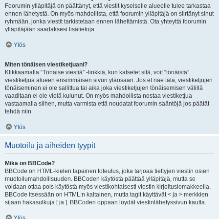
Foorumin ylläpitäjä on päättänyt, että viestit kyseiselle alueelle tulee tarkastaa
ennen lähetystä. On myös mahdollista, että foorumin ylläpitäjä on siirtänyt sinut
ryhmään, jonka viestit tarkistetaan ennen lähettämistä. Ota yhteyttä foorumin
ylläpitäjään saadaksesi lisätietoja.
Ylös
Miten tönäisen viestiketjuani?
Klikkaamalla “Tönaise viestiä” -linkkiä, kun katselet sitä, voit “tönäistä”
viestiketjua alueen ensimmäisen sivun yläosaan. Jos et näe tätä, viestiketjujen
tönäiseminen ei ole sallittua tai aika joka viestiketjujen tönäisemisen välillä
vaaditaan ei ole vielä kulunut. On myös mahdollista nostaa viestiketjua
vastaamalla siihen, mutta varmista että noudatat foorumin sääntöjä jos päätät
tehdä niin.
Ylös
Muotoilu ja aiheiden tyypit
Mikä on BBCode?
BBCode on HTML-kielen tapainen toteutus, joka tarjoaa tiettyjen viestin osien
muotoilumahdollisuuden. BBCoden käytöstä päättää ylläpitäjä, mutta se
voidaan ottaa pois käytöstä myös viestikohtaisesti viestin kirjoituslomakkeella.
BBCode itsessään on HTML:n kaltainen, mutta tagit käyttävät < ja > merkkien
sijaan hakasulkuja [ ja ]. BBCoden oppaan löydät viestinlähetyssivun kautta.
Ylös