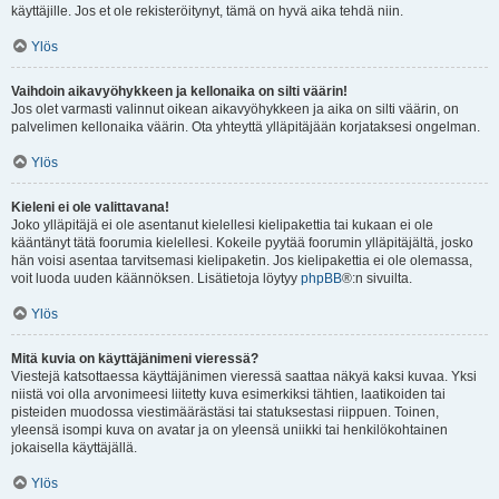
käyttäjille. Jos et ole rekisteröitynyt, tämä on hyvä aika tehdä niin.
Ylös
Vaihdoin aikavyöhykkeen ja kellonaika on silti väärin!
Jos olet varmasti valinnut oikean aikavyöhykkeen ja aika on silti väärin, on
palvelimen kellonaika väärin. Ota yhteyttä ylläpitäjään korjataksesi ongelman.
Ylös
Kieleni ei ole valittavana!
Joko ylläpitäjä ei ole asentanut kielellesi kielipakettia tai kukaan ei ole
kääntänyt tätä foorumia kielellesi. Kokeile pyytää foorumin ylläpitäjältä, josko
hän voisi asentaa tarvitsemasi kielipaketin. Jos kielipakettia ei ole olemassa,
voit luoda uuden käännöksen. Lisätietoja löytyy
phpBB
®:n sivuilta.
Ylös
Mitä kuvia on käyttäjänimeni vieressä?
Viestejä katsottaessa käyttäjänimen vieressä saattaa näkyä kaksi kuvaa. Yksi
niistä voi olla arvonimeesi liitetty kuva esimerkiksi tähtien, laatikoiden tai
pisteiden muodossa viestimäärästäsi tai statuksestasi riippuen. Toinen,
yleensä isompi kuva on avatar ja on yleensä uniikki tai henkilökohtainen
jokaisella käyttäjällä.
Ylös