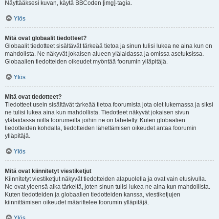
Näyttääksesi kuvan, käytä BBCoden [img]-tagia.
Ylös
Mitä ovat globaalit tiedotteet?
Globaalit tiedotteet sisältävät tärkeää tietoa ja sinun tulisi lukea ne aina kun on
mahdolista. Ne näkyvät jokaisen alueen ylälaidassa ja omissa asetuksissa.
Globaalien tiedotteiden oikeudet myöntää foorumin ylläpitäjä.
Ylös
Mitä ovat tiedotteet?
Tiedotteet usein sisältävät tärkeää tietoa foorumista jota olet lukemassa ja siksi
ne tulisi lukea aina kun mahdollista. Tiedotteet näkyvät jokaisen sivun
ylälaidassa niillä foorumeilla joihin ne on lähetetty. Kuten globaalien
tiedotteiden kohdalla, tiedotteiden lähettämisen oikeudet antaa foorumin
ylläpitäjä.
Ylös
Mitä ovat kiinnitetyt viestiketjut
Kiinnitetyt viestiketjut näkyvät tiedotteiden alapuolella ja ovat vain etusivulla.
Ne ovat yleensä aika tärkeitä, joten sinun tulisi lukea ne aina kun mahdollista.
Kuten tiedotteiden ja globaalien tiedotteiden kanssa, viestiketjujen
kiinnittämisen oikeudet määrittelee foorumin ylläpitäjä.
Ylös