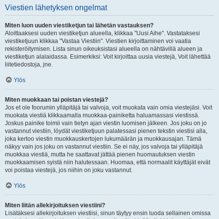
Viestien lähetyksen ongelmat
Miten luon uuden viestiketjun tai lähetän vastauksen?
Aloittaaksesi uuden viestiketjun alueella, klikkaa "Uusi Aihe". Vastataksesi
viestiketjuun klikkaa "Vastaa Viestiin". Viestien kirjoittaminen voi vaatia
rekisteröitymisen. Lista sinun oikeuksistasi alueella on nähtävillä alueen ja
viestiketjun alalaidassa. Esimerkiksi: Voit kirjoittaa uusia viestejä, Voit lähettää
liitetiedostoja, jne.
Ylös
Miten muokkaan tai poistan viestejä?
Jos et ole foorumin ylläpitäjä tai valvoja, voit muokata vain omia viestejäsi. Voit
muokata viestiä klikkaamalla muokkaa-painiketta haluamassasi viestissä.
Joskus painike toimii vain tietyn ajan viestin luomisen jälkeen. Jos joku on jo
vastannut viestiin, löydät viestiketjuun palatessasi pienen tekstin viestisi alla,
joka kertoo viestin muokkauskertojen lukumäärän ja muokkausajan. Tämä
näkyy vain jos joku on vastannut viestiin. Se ei näy, jos valvoja tai ylläpitäjä
muokkaa viestiä, mutta he saattavat jättää pienen huomautuksen viestin
muokkaamisen syistä niin halutessaan. Huomaa, että normaalit käyttäjät eivät
voi poistaa viestejä, jos niihin on joku vastannut.
Ylös
Miten liitän allekirjoituksen viestiini?
Lisätäksesi allekirjoituksen viestiisi, sinun täytyy ensin luoda sellainen omissa