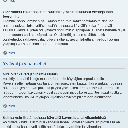
Ylös
Olen saanut roskapostia tai väärinkäytöksiä sisältäviä viestejä tältä
foorumilta!
Olemme pahoillamme siitä. Tämän foorumin sähköpostilomake sisältää
ominaisuuksia, jotka yrittävät estää ja seurata käyttäjiä, jotka lähettävät
sellaisia viestejä, joten ota yhteyttä foorumin ylläpitäjään ja lähetä hänelle täysi
kopio saamastasi sähköpostista. On tärkeää, että se sisältää kaikki
otsaketiedot sähköpostista, jotka sisältävät viestin lähettäjän tiedot. Foorumin
ylläpitäjä voi sitten toimia tarpeen mukaan.
Ylös
Ystävät ja vihamiehet
Mitä ovat kaveri ja vihamieslistat?
Voit käyttää näitä listoja muiden foorumin käyttäjien organisointiin.
Kaverilistalle lisätään käyttäjiä omien asetusten kautta. Tämä auttaa nopeasti
näkemään jos he ovat paikalla ja yksityisviestien lähettämisessä. Teemasta
riippuen näiden käyttäjien viestit saatetaan myös korostaa. Jos lisäät käyttäjän
vihamieheksi, kaikki käyttäjän kirjoittamat viestit piilotetaan oletuksena.
Ylös
Kuinka voin lisätä / poistaa käyttäjiä kavereista tai vihamiehistä
Voit lisätä käyttäjiä listoihisi kahdella tapaa. Jokaisen käyttäjän profiilissa on
linkki jonka kautta voit lisätä heidät joko kavereihin tai vihamiehiin.