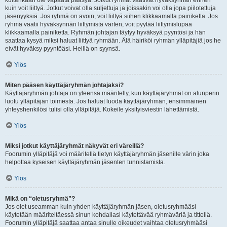
kuitenkaan ole vapaata pääsyä. Jotkut ryhmät vaativat hyväksynnän ennen
kuin voit liittyä. Jotkut voivat olla suljettuja ja joissakin voi olla jopa piilotettuja
jäsenyyksiä. Jos ryhmä on avoin, voit liittyä siihen klikkaamalla painiketta. Jos
ryhmä vaatii hyväksynnän liittymistä varten, voit pyytää liittymislupaa
klikkaamalla painiketta. Ryhmän johtajan täytyy hyväksyä pyyntösi ja hän
saattaa kysyä miksi haluat liittyä ryhmään. Älä häiriköi ryhmän ylläpitäjiä jos he
eivät hyväksy pyyntöäsi. Heillä on syynsä.
Ylös
Miten pääsen käyttäjäryhmän johtajaksi?
Käyttäjäryhmän johtaja on yleensä määritelty, kun käyttäjäryhmät on alunperin
luotu ylläpitäjän toimesta. Jos haluat luoda käyttäjäryhmän, ensimmäinen
yhteyshenkilösi tulisi olla ylläpitäjä. Kokeile yksityisviestin lähettämistä.
Ylös
Miksi jotkut käyttäjäryhmät näkyvät eri väreillä?
Foorumin ylläpitäjä voi määritellä tietyn käyttäjäryhmän jäsenille värin joka
helpottaa kyseisen käyttäjäryhmän jäsenten tunnistamista.
Ylös
Mikä on “oletusryhmä”?
Jos olet useamman kuin yhden käyttäjäryhmän jäsen, oletusryhmääsi
käytetään määriteltäessä sinun kohdallasi käytettävää ryhmäväriä ja titteliä.
Foorumin ylläpitäjä saattaa antaa sinulle oikeudet vaihtaa oletusryhmääsi