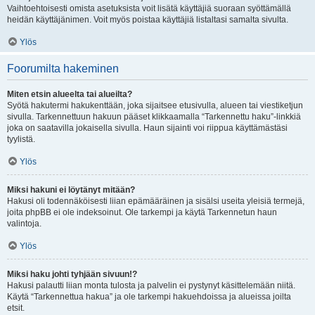
Vaihtoehtoisesti omista asetuksista voit lisätä käyttäjiä suoraan syöttämällä
heidän käyttäjänimen. Voit myös poistaa käyttäjiä listaltasi samalta sivulta.
Ylös
Foorumilta hakeminen
Miten etsin alueelta tai alueilta?
Syötä hakutermi hakukenttään, joka sijaitsee etusivulla, alueen tai viestiketjun
sivulla. Tarkennettuun hakuun pääset klikkaamalla “Tarkennettu haku”-linkkiä
joka on saatavilla jokaisella sivulla. Haun sijainti voi riippua käyttämästäsi
tyylistä.
Ylös
Miksi hakuni ei löytänyt mitään?
Hakusi oli todennäköisesti liian epämääräinen ja sisälsi useita yleisiä termejä,
joita phpBB ei ole indeksoinut. Ole tarkempi ja käytä Tarkennetun haun
valintoja.
Ylös
Miksi haku johti tyhjään sivuun!?
Hakusi palautti liian monta tulosta ja palvelin ei pystynyt käsittelemään niitä.
Käytä “Tarkennettua hakua” ja ole tarkempi hakuehdoissa ja alueissa joilta
etsit.