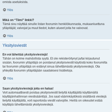
omista asetuksista.
Ylös
Mikä on “Tiimi” linkki?
Tämä sivu näyttää sinulle listan foorumin henkilökunnasta, mukaanluettuna
ylläpitäjät, valvojat ja muut tiedot, kuten alueet joita he valvovat.
Ylös
Yksityisviestit
En voi lähettää yksityisviestejä!
Tähän on kolme mahdollista syytä. Et ole rekisteröitynyt ja/tai kirjautunut
sisään, foorumin ylläpitäjä on poistanut yksityisviestit käytöstä koko foorumilta
tai foorumin ylläpitäjä on estänyt sinua lähettämästä yksityisviestejä. Ota
yhteyttä foorumin ylläpitäjään saadaksesi lisätietoja.
Ylös
Saan yksityisviestejä joita en halua!
Voit automaattisesti poistaa yksityisviestit tietyltä käyttäjältä käyttämällä
käyttäjänhallinnan viestisääntöjä. Jos saat väärinkäytöksiä sisältäviä viestejä
tietyltä käyttäjältä, voit raportoida viestit valvojille. Heillä on oikeudet estää
käyttäjiä lähettämästä yksityisviestejä.