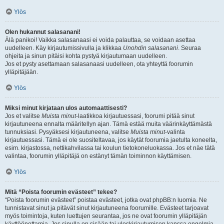
Ylös
Olen hukannut salasanani!
Älä panikoi! Vaikka salasanaasi ei voida palauttaa, se voidaan asettaa
uudelleen. Käy kirjautumissivulla ja klikkaa
Unohdin salasanani
. Seuraa
ohjeita ja sinun pitäisi kohta pystyä kirjautumaan uudelleen.
Jos et pysty asettamaan salasanaasi uudelleen, ota yhteyttä foorumin
ylläpitäjään.
Ylös
Miksi minut kirjataan ulos automaattisesti?
Jos et valitse
Muista minut
-laatikkoa kirjautuessasi, foorumi pitää sinut
kirjautuneena ennalta määritellyn ajan. Tämä estää muita väärinkäyttämästä
tunnuksiasi. Pysyäksesi kirjautuneena, valitse
Muista minut
-valinta
kirjautuessasi. Tämä ei ole suositeltavaa, jos käytät foorumia jaetulta koneelta,
esim. kirjastossa, nettikahvilassa tai koulun tietokoneluokassa. Jos et näe tätä
valintaa, foorumin ylläpitäjä on estänyt tämän toiminnon käyttämisen.
Ylös
Mitä “Poista foorumin evästeet” tekee?
“Poista foorumin evästeet” poistaa evästeet, jotka ovat phpBB:n luomia. Ne
tunnistavat sinut ja pitävät sinut kirjautuneena foorumille. Evästeet tarjoavat
myös toimintoja, kuten luettujen seurantaa, jos ne ovat foorumin ylläpitäjän