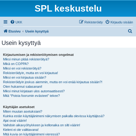
SPL keskustelu
UKK
Rekisteröidy
Kirjaudu sisään
E
Etusivu
Usein kysyttyä
t
Usein kysyttyä
s
i
Kirjautumisen ja rekisteröitymisen ongelmat
Miksi minun pitää rekisteröityä?
Mikä on COPPA?
Miksi en voi rekisteröityä?
Rekisteröidyin, mutta en voi kirjautua!
Miksi en voi kirjautua sisään?
Rekisteröidyin joskus aiemmin, mutta en voi enää kirjautua sisään?!
Olen hukannut salasanani!
Miksi minut kirjataan ulos automaattisesti?
Mitä “Poista foorumin evästeet” tekee?
Käyttäjän asetukset
Miten muutan asetuksiani?
Kuinka estän käyttäjänimeni näkymisen paikalla olevissa käyttäjissä?
Ajat ovat väärin!
Vaihdoin aikavyöhykkeen ja kellonaika on silti väärin!
Kieleni ei ole valittavana!
Mitä kuvia on käyttäjänimeni vieressä?