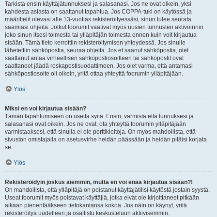
Tarkista ensin käyttäjätunnuksesi ja salasanasi. Jos ne ovat oikein, yksi
kahdesta asiasta on saattanut tapahtua. Jos COPPA-tuki on käytössä ja
määrittelit olevasi alle 13-vuotias rekisteröityessäsi, sinun tulee seurata
saamiasi ohjeita. Jotkut foorumit vaativat myös uusien tunnusten aktivoinnin
joko sinun itsesi toimesta tai ylläpitäjän toimesta ennen kuin voit kirjautua
sisään. Tämä tieto kerrottiin rekisteröitymisen yhteydessä. Jos sinulle
lähetettiin sähköpostia, seuraa ohjeita. Jos et saanut sähköpostia, olet
saattanut antaa virheellisen sähköpostiosoitteen tai sähköpostit ovat
saattaneet jäädä roskapostisuodattimeen. Jos olet varma, että antamasi
sähköpostiosoite oli oikein, yritä ottaa yhteyttä foorumin ylläpitäjään.
Ylös
Miksi en voi kirjautua sisään?
Tämän tapahtumiseen on useita syitä. Ensin, varmista että tunnuksesi ja
salasanasi ovat oikein. Jos ne ovat, ota yhteyttä foorumin ylläpitäjään
varmistaaksesi, että sinulla ei ole porttikieltoja. On myös mahdollista, että
sivuston omistajalla on asetusvirhe heidän päässään ja heidän pitäisi korjata
se.
Ylös
Rekisteröidyin joskus aiemmin, mutta en voi enää kirjautua sisään?!
On mahdollista, että ylläpitäjä on poistanut käyttäjätilisi käytöstä jostain syystä.
Useat foorumit myös poistavat käyttäjiä, jotka eivät ole kirjoittaneet pitkään
aikaan pienentääkseen tietokantansa kokoa. Jos näin on käynyt, yritä
rekisteröityä uudelleen ja osallistu keskusteluun aktiivisemmin.