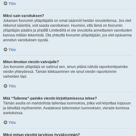
Ylös
Miksi sain varoituksen?
Jokaisen foorumin ylläpitäjällä on omat säännöt heidän sivustollensa. Jos olet
rikkonut sääntöä, voit saada varoituksen. Huomioi, että tämä on foorumin
ylläpitäjän päätös ja phpBB Limitedillä ei ole sivustolla annettavien varoitusten
kanssa mitään tekemistä. Ota yhteyttä foorumin ylläpitäjään, jos olet epävarma
annetun varoituksen syystä.
Ylös
Miten ilmoitan viestin valvojalle?
Jos foorumin ylläpitäjä on sallinut sen, sinun pitäisi nähdä raportointipainike
viestin yhteydessä. Tämän klikkaaminen vie sinut viestin raportoinnin
vaiheiden läpi.
Ylös
Mitä “Tallenna”-painike viestin kirjoittamisessa tekee?
Tämän avulla on mahdollista tallentaa luonnoksia, jotka voit kirjoittaa loppuun
ja lähettää myöhemmin. Avataksesi tallennetun luonnoksen, vieraile komissa
asetuksissa.
Ylös
Miksi minun viestini tarvitsee hyväksynnän?