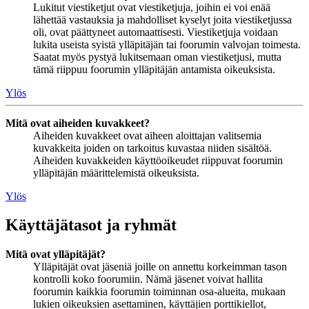
Lukitut viestiketjut ovat viestiketjuja, joihin ei voi enää
lähettää vastauksia ja mahdolliset kyselyt joita viestiketjussa
oli, ovat päättyneet automaattisesti. Viestiketjuja voidaan
lukita useista syistä ylläpitäjän tai foorumin valvojan toimesta.
Saatat myös pystyä lukitsemaan oman viestiketjusi, mutta
tämä riippuu foorumin ylläpitäjän antamista oikeuksista.
Ylös
Mitä ovat aiheiden kuvakkeet?
Aiheiden kuvakkeet ovat aiheen aloittajan valitsemia
kuvakkeita joiden on tarkoitus kuvastaa niiden sisältöä.
Aiheiden kuvakkeiden käyttöoikeudet riippuvat foorumin
ylläpitäjän määrittelemistä oikeuksista.
Ylös
Käyttäjätasot ja ryhmät
Mitä ovat ylläpitäjät?
Ylläpitäjät ovat jäseniä joille on annettu korkeimman tason
kontrolli koko foorumiin. Nämä jäsenet voivat hallita
foorumin kaikkia foorumin toiminnan osa-alueita, mukaan
lukien oikeuksien asettaminen, käyttäjien porttikiellot,