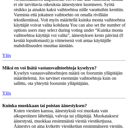
ei ole tarvittavia oikeuksia äänestysten luomiseen. Syötä
otsikko ja ainakin kaksi vaihtoehtoa niille varattuihin kenttiin.
Varmista että jokainen vaihtoehto on omalla rivillään
tekstikentässä. Voit myös määritellä kuinka monta vaihtoehtoa
käyttäjät voivat valita kohdasta You can also set the number of
options users may select during voting under “Kuinka monta
vaihtoehtoa käyttäjä voi valita”, äänestyksen kesto päivinä (0
kestää loputtomasti) ja viimeisenä voit antaa käyttäjille
mahdollisuuden muuttaa ääntään.
Ylös
Miksi en voi lisätä vastausvaihtoehtoja kyselyyn?
Kyselyn vastausvaihtoehtojen määrä on foorumin ylläpitäjän
määrittelemä. Jos tarvitset enemmän vaihtoehtoja kuin on
sallittu, ota yhteyttä foorumin ylläpitäjään.
Ylös
Kuinka muokkaan tai poistan äänestyksen?
Kuten viestien kanssa, äänestyksiä voi muokata vain
alkuperäinen lähettäjä, valvoja tai ylläpitäjä. Muokataksesi
äänestystä, muokkaa ensimmäistä viestiä viestiketjussa.
Äänestys on aina kytketty viestiketjun ensimmäiseen viestiin.