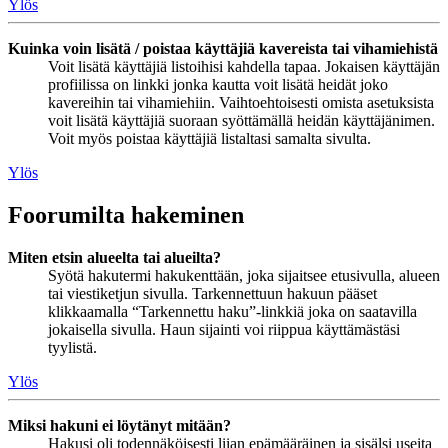
Ylös
Kuinka voin lisätä / poistaa käyttäjiä kavereista tai vihamiehistä
Voit lisätä käyttäjiä listoihisi kahdella tapaa. Jokaisen käyttäjän
profiilissa on linkki jonka kautta voit lisätä heidät joko
kavereihin tai vihamiehiin. Vaihtoehtoisesti omista asetuksista
voit lisätä käyttäjiä suoraan syöttämällä heidän käyttäjänimen.
Voit myös poistaa käyttäjiä listaltasi samalta sivulta.
Ylös
Foorumilta hakeminen
Miten etsin alueelta tai alueilta?
Syötä hakutermi hakukenttään, joka sijaitsee etusivulla, alueen
tai viestiketjun sivulla. Tarkennettuun hakuun pääset
klikkaamalla “Tarkennettu haku”-linkkiä joka on saatavilla
jokaisella sivulla. Haun sijainti voi riippua käyttämästäsi
tyylistä.
Ylös
Miksi hakuni ei löytänyt mitään?
Hakusi oli todennäköisesti liian epämääräinen ja sisälsi useita