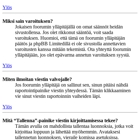
Ylös
Miksi sain varoituksen?
Jokaisen foorumin ylläpitäjällä on omat säännöt heidän
sivustollensa. Jos olet rikkonut sääntöä, voit saada
varoituksen. Huomioi, että tämä on foorumin ylläpitäjän
päätös ja phpBB Limitedillä ei ole sivustolla annettavien
varoitusten kanssa mitään tekemistä. Ota yhteyttä foorumin
ylläpitäjään, jos olet epävarma annetun varoituksen syystä.
Ylös
Miten ilmoitan viestin valvojalle?
Jos foorumin ylläpitäjä on sallinut sen, sinun pitäisi nähdä
raportointipainike viestin yhteydessä. Tämän klikkaaminen
vie sinut viestin raportoinnin vaiheiden läpi.
Ylös
Mitä “Tallenna”-painike viestin kirjoittamisessa tekee?
Tämän avulla on mahdollista tallentaa luonnoksia, jotka voit
kirjoittaa loppuun ja lähettää myöhemmin. Avataksesi
tallennetun luonnoksen, vieraile komissa asetuksissa.