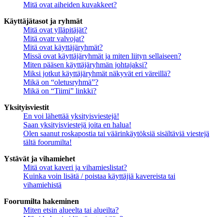
Mitä ovat aiheiden kuvakkeet?
Käyttäjätasot ja ryhmät
Mitä ovat ylläpitäjät?
Mitä ovatr valvojat?
Mitä ovat käyttäjäryhmät?
Missä ovat käyttäjäryhmät ja miten liityn sellaiseen?
Miten pääsen käyttäjäryhmän johtajaksi?
Miksi jotkut käyttäjäryhmät näkyvät eri väreillä?
Mikä on “oletusryhmä”?
Mikä on “Tiimi” linkki?
Yksityisviestit
En voi lähettää yksityisviestejä!
Saan yksityisviestejä joita en halua!
Olen saanut roskapostia tai väärinkäytöksiä sisältäviä viestejä
tältä foorumilta!
Ystävät ja vihamiehet
Mitä ovat kaveri ja vihamieslistat?
Kuinka voin lisätä / poistaa käyttäjiä kavereista tai
vihamiehistä
Foorumilta hakeminen
Miten etsin alueelta tai alueilta?