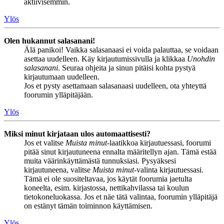
aktiivisemmin.
Ylös
Olen hukannut salasanani!
Älä panikoi! Vaikka salasanaasi ei voida palauttaa, se voidaan
asettaa uudelleen. Käy kirjautumissivulla ja klikkaa
Unohdin
salasanani
. Seuraa ohjeita ja sinun pitäisi kohta pystyä
kirjautumaan uudelleen.
Jos et pysty asettamaan salasanaasi uudelleen, ota yhteyttä
foorumin ylläpitäjään.
Ylös
Miksi minut kirjataan ulos automaattisesti?
Jos et valitse
Muista minut
-laatikkoa kirjautuessasi, foorumi
pitää sinut kirjautuneena ennalta määritellyn ajan. Tämä estää
muita väärinkäyttämästä tunnuksiasi. Pysyäksesi
kirjautuneena, valitse
Muista minut
-valinta kirjautuessasi.
Tämä ei ole suositeltavaa, jos käytät foorumia jaetulta
koneelta, esim. kirjastossa, nettikahvilassa tai koulun
tietokoneluokassa. Jos et näe tätä valintaa, foorumin ylläpitäjä
on estänyt tämän toiminnon käyttämisen.
Ylös