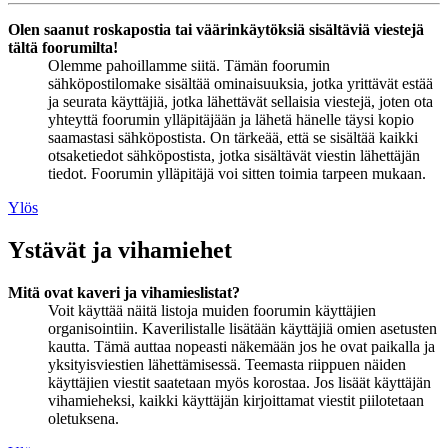
Olen saanut roskapostia tai väärinkäytöksiä sisältäviä viestejä
tältä foorumilta!
Olemme pahoillamme siitä. Tämän foorumin
sähköpostilomake sisältää ominaisuuksia, jotka yrittävät estää
ja seurata käyttäjiä, jotka lähettävät sellaisia viestejä, joten ota
yhteyttä foorumin ylläpitäjään ja lähetä hänelle täysi kopio
saamastasi sähköpostista. On tärkeää, että se sisältää kaikki
otsaketiedot sähköpostista, jotka sisältävät viestin lähettäjän
tiedot. Foorumin ylläpitäjä voi sitten toimia tarpeen mukaan.
Ylös
Ystävät ja vihamiehet
Mitä ovat kaveri ja vihamieslistat?
Voit käyttää näitä listoja muiden foorumin käyttäjien
organisointiin. Kaverilistalle lisätään käyttäjiä omien asetusten
kautta. Tämä auttaa nopeasti näkemään jos he ovat paikalla ja
yksityisviestien lähettämisessä. Teemasta riippuen näiden
käyttäjien viestit saatetaan myös korostaa. Jos lisäät käyttäjän
vihamieheksi, kaikki käyttäjän kirjoittamat viestit piilotetaan
oletuksena.