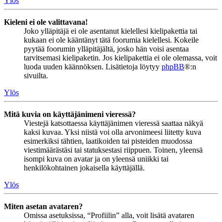
Ylös
Kieleni ei ole valittavana!
Joko ylläpitäjä ei ole asentanut kielellesi kielipakettia tai
kukaan ei ole kääntänyt tätä foorumia kielellesi. Kokeile
pyytää foorumin ylläpitäjältä, josko hän voisi asentaa
tarvitsemasi kielipaketin. Jos kielipakettia ei ole olemassa, voit
luoda uuden käännöksen. Lisätietoja löytyy
phpBB
®:n
sivuilta.
Ylös
Mitä kuvia on käyttäjänimeni vieressä?
Viestejä katsottaessa käyttäjänimen vieressä saattaa näkyä
kaksi kuvaa. Yksi niistä voi olla arvonimeesi liitetty kuva
esimerkiksi tähtien, laatikoiden tai pisteiden muodossa
viestimäärästäsi tai statuksestasi riippuen. Toinen, yleensä
isompi kuva on avatar ja on yleensä uniikki tai
henkilökohtainen jokaisella käyttäjällä.
Ylös
Miten asetan avataren?
Omissa asetuksissa, “Profiilin” alla, voit lisätä avataren