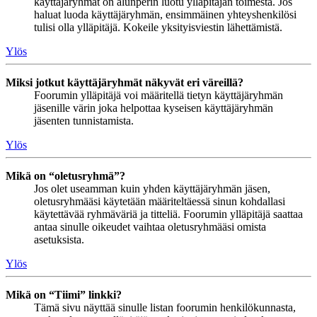
käyttäjäryhmät on alunperin luotu ylläpitäjän toimesta. Jos
haluat luoda käyttäjäryhmän, ensimmäinen yhteyshenkilösi
tulisi olla ylläpitäjä. Kokeile yksityisviestin lähettämistä.
Ylös
Miksi jotkut käyttäjäryhmät näkyvät eri väreillä?
Foorumin ylläpitäjä voi määritellä tietyn käyttäjäryhmän
jäsenille värin joka helpottaa kyseisen käyttäjäryhmän
jäsenten tunnistamista.
Ylös
Mikä on “oletusryhmä”?
Jos olet useamman kuin yhden käyttäjäryhmän jäsen,
oletusryhmääsi käytetään määriteltäessä sinun kohdallasi
käytettävää ryhmäväriä ja titteliä. Foorumin ylläpitäjä saattaa
antaa sinulle oikeudet vaihtaa oletusryhmääsi omista
asetuksista.
Ylös
Mikä on “Tiimi” linkki?
Tämä sivu näyttää sinulle listan foorumin henkilökunnasta,