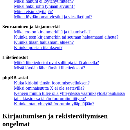
Miksi hakuni ei löytänyt mitään?
Miksi haku johti tyhjään sivuun!?
Miten etsin käyttäjiä?
Miten löydän omat viestini ja viestiketjuni?
Seuraaminen ja kirjanmerkit
Mikä ero on kirjanmerkillä ja tilaamisella?
Kuinka teen kirjanmerkin tai seuraan haluamaani aihetta?
Kuinka tilaan haluamani alueen?
Kuinka poistan tilaukseni?
Liitetiedostot
Mitkä liitetiedostot ovat sallittuja tällä alueella?
Mistä löydän lähettämäni liitetiedostot?
phpBB -asiat
Kuka kirjoitti tämän foorumisovelluksen?
Miksi ominaisuutta X ei ole saatavilla?
Keneen minun tulee olla yhteydessä väärinkäytöstapauksissa
tai lakiasioissa tähän foorumiin liittyen?
Kuinka otan yhteyttä foorumin ylläpitäjään?
Kirjautumisen ja rekisteröitymisen
ongelmat