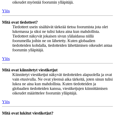
oikeudet myöntää foorumin ylläpitäjä.
Ylös
Mitä ovat tiedotteet?
Tiedotteet usein sisältävät tärkeää tietoa foorumista jota olet
lukemassa ja siksi ne tulisi lukea aina kun mahdollista.
Tiedotteet näkyvät jokaisen sivun ylälaidassa niillä
foorumeilla joihin ne on lähetetty. Kuten globaalien
tiedotteiden kohdalla, tiedotteiden lähettämisen oikeudet antaa
foorumin ylläpitäjä.
Ylös
Mitä ovat kiinnitetyt viestiketjut
Kiinnitetyt viestiketjut näkyvät tiedotteiden alapuolella ja ovat
vain etusivulla. Ne ovat yleensä aika tärkeitä, joten sinun tulisi
lukea ne aina kun mahdollista. Kuten tiedotteiden ja
globaalien tiedotteiden kanssa, viestiketjujen kiinnittämisen
oikeudet määrittelee foorumin ylläpitäjä.
Ylös
Mitä ovat lukitut viestiketjut?