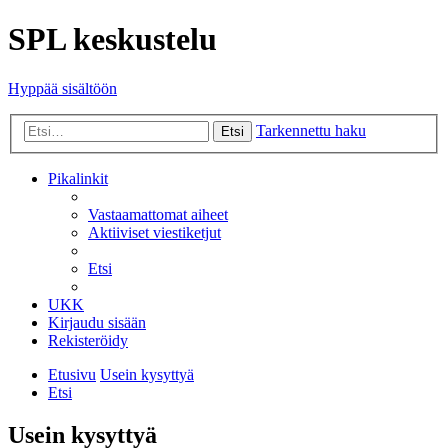
SPL keskustelu
Hyppää sisältöön
Tarkennettu haku
Etsi
Pikalinkit
Vastaamattomat aiheet
Aktiiviset viestiketjut
Etsi
UKK
Kirjaudu sisään
Rekisteröidy
Etusivu
Usein kysyttyä
Etsi
Usein kysyttyä