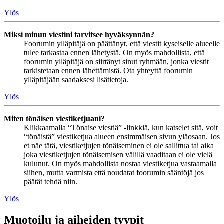
Ylös
Miksi minun viestini tarvitsee hyväksynnän?
Foorumin ylläpitäjä on päättänyt, että viestit kyseiselle alueelle
tulee tarkastaa ennen lähetystä. On myös mahdollista, että
foorumin ylläpitäjä on siirtänyt sinut ryhmään, jonka viestit
tarkistetaan ennen lähettämistä. Ota yhteyttä foorumin
ylläpitäjään saadaksesi lisätietoja.
Ylös
Miten tönäisen viestiketjuani?
Klikkaamalla “Tönaise viestiä” -linkkiä, kun katselet sitä, voit
“tönäistä” viestiketjua alueen ensimmäisen sivun yläosaan. Jos
et näe tätä, viestiketjujen tönäiseminen ei ole sallittua tai aika
joka viestiketjujen tönäisemisen välillä vaaditaan ei ole vielä
kulunut. On myös mahdollista nostaa viestiketjua vastaamalla
siihen, mutta varmista että noudatat foorumin sääntöjä jos
päätät tehdä niin.
Ylös
Muotoilu ja aiheiden tyypit