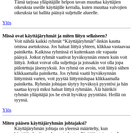
Tämä tarjoaa ylläpitäjille helpon tavan muuttaa käyttäjien
oikeuksia useille käyttäjille kerralla, kuten muuttaa valvojien
oikeuksia tai hallita pääsyä suljetulle alueelle.
Ylös
Missä ovat käyttäjäryhmät ja miten liityn sellaiseen?
Voit nähdä kaikki ryhmät “Käyttäjäryhmät”-linkin kautta
omissa asetuksissa. Jos haluat liittyä yhteen, klikkaa vastaavaa
painiketta. Kaikissa ryhmissä ei kuitenkaan ole vapaata
pääsyä. Jotkut ryhmät vaativat hyväksynnän ennen kuin voit
liittyä. Jotkut voivat olla suljettuja ja joissakin voi olla jopa
piilotettuja jäsenyyksiä. Jos ryhmä on avoin, voit liittyä siihen
klikkaamalla painiketta. Jos ryhmä vaatii hyväksynnän
liittymistä varten, voit pyytää liittymislupaa klikkaamalla
painiketta. Ryhmän johtajan täytyy hyväksyä pyyntösi ja hän
saattaa kysyä miksi haluat liittyä ryhmään. Älä häiriköi
ryhmän ylläpitäjiä jos he eivät hyväksy pyyntöäsi. Heillä on
syynsä.
Ylös
Miten pääsen käyttäjäryhmän johtajaksi?
Käyttäjäryhmän johtaja on yleensä määritelty, kun