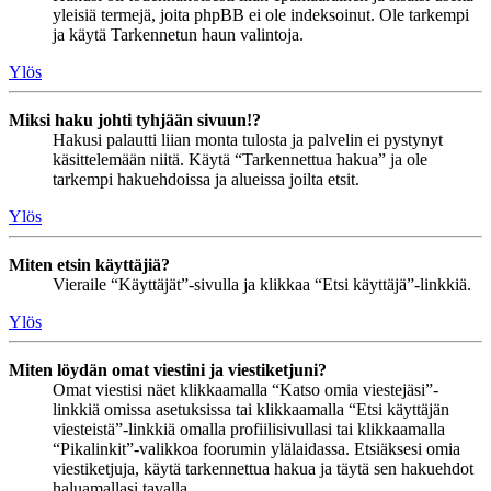
yleisiä termejä, joita phpBB ei ole indeksoinut. Ole tarkempi
ja käytä Tarkennetun haun valintoja.
Ylös
Miksi haku johti tyhjään sivuun!?
Hakusi palautti liian monta tulosta ja palvelin ei pystynyt
käsittelemään niitä. Käytä “Tarkennettua hakua” ja ole
tarkempi hakuehdoissa ja alueissa joilta etsit.
Ylös
Miten etsin käyttäjiä?
Vieraile “Käyttäjät”-sivulla ja klikkaa “Etsi käyttäjä”-linkkiä.
Ylös
Miten löydän omat viestini ja viestiketjuni?
Omat viestisi näet klikkaamalla “Katso omia viestejäsi”-
linkkiä omissa asetuksissa tai klikkaamalla “Etsi käyttäjän
viesteistä”-linkkiä omalla profiilisivullasi tai klikkaamalla
“Pikalinkit”-valikkoa foorumin ylälaidassa. Etsiäksesi omia
viestiketjuja, käytä tarkennettua hakua ja täytä sen hakuehdot
haluamallasi tavalla.