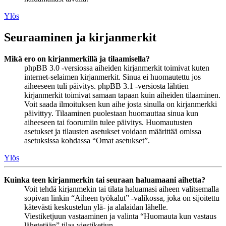
Ylös
Seuraaminen ja kirjanmerkit
Mikä ero on kirjanmerkillä ja tilaamisella?
phpBB 3.0 -versiossa aiheiden kirjanmerkit toimivat kuten
internet-selaimen kirjanmerkit. Sinua ei huomautettu jos
aiheeseen tuli päivitys. phpBB 3.1 -versiosta lähtien
kirjanmerkit toimivat samaan tapaan kuin aiheiden tilaaminen.
Voit saada ilmoituksen kun aihe josta sinulla on kirjanmerkki
päivittyy. Tilaaminen puolestaan huomauttaa sinua kun
aiheeseen tai foorumiin tulee päivitys. Huomautusten
asetukset ja tilausten asetukset voidaan määrittää omissa
asetuksissa kohdassa “Omat asetukset”.
Ylös
Kuinka teen kirjanmerkin tai seuraan haluamaani aihetta?
Voit tehdä kirjanmekin tai tilata haluamasi aiheen valitsemalla
sopivan linkin “Aiheen työkalut” -valikossa, joka on sijoitettu
kätevästi keskustelun ylä- ja alalaidan lähelle.
Viestiketjuun vastaaminen ja valinta “Huomauta kun vastaus
lähetetään” tilaa viestiketjun.