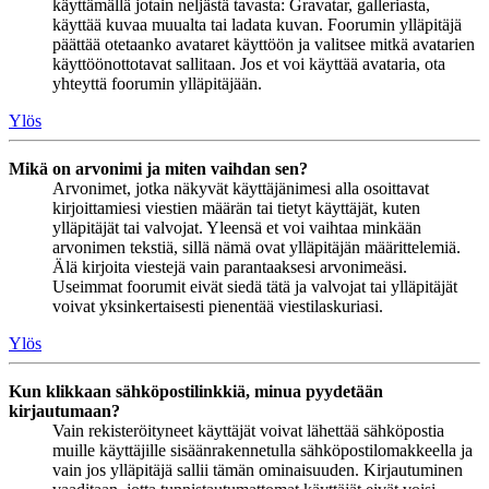
käyttämällä jotain neljästä tavasta: Gravatar, galleriasta,
käyttää kuvaa muualta tai ladata kuvan. Foorumin ylläpitäjä
päättää otetaanko avataret käyttöön ja valitsee mitkä avatarien
käyttöönottotavat sallitaan. Jos et voi käyttää avataria, ota
yhteyttä foorumin ylläpitäjään.
Ylös
Mikä on arvonimi ja miten vaihdan sen?
Arvonimet, jotka näkyvät käyttäjänimesi alla osoittavat
kirjoittamiesi viestien määrän tai tietyt käyttäjät, kuten
ylläpitäjät tai valvojat. Yleensä et voi vaihtaa minkään
arvonimen tekstiä, sillä nämä ovat ylläpitäjän määrittelemiä.
Älä kirjoita viestejä vain parantaaksesi arvonimeäsi.
Useimmat foorumit eivät siedä tätä ja valvojat tai ylläpitäjät
voivat yksinkertaisesti pienentää viestilaskuriasi.
Ylös
Kun klikkaan sähköpostilinkkiä, minua pyydetään
kirjautumaan?
Vain rekisteröityneet käyttäjät voivat lähettää sähköpostia
muille käyttäjille sisäänrakennetulla sähköpostilomakkeella ja
vain jos ylläpitäjä sallii tämän ominaisuuden. Kirjautuminen