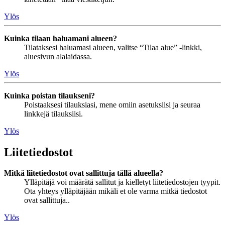
Ylös
Kuinka tilaan haluamani alueen?
Tilataksesi haluamasi alueen, valitse “Tilaa alue” -linkki,
aluesivun alalaidassa.
Ylös
Kuinka poistan tilaukseni?
Poistaaksesi tilauksiasi, mene omiin asetuksiisi ja seuraa
linkkejä tilauksiisi.
Ylös
Liitetiedostot
Mitkä liitetiedostot ovat sallittuja tällä alueella?
Ylläpitäjä voi määrätä sallitut ja kielletyt liitetiedostojen tyypit.
Ota yhteys ylläpitäjään mikäli et ole varma mitkä tiedostot
ovat sallittuja..
Ylös