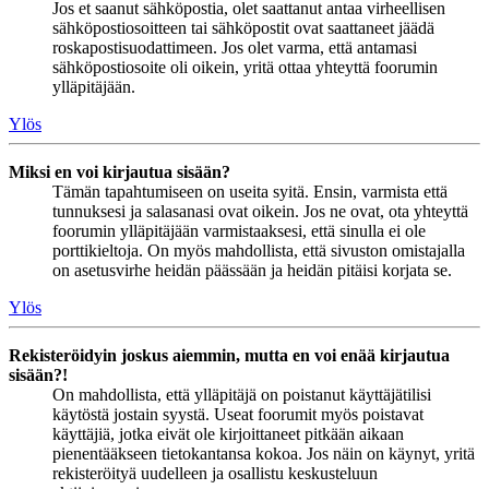
Jos et saanut sähköpostia, olet saattanut antaa virheellisen
sähköpostiosoitteen tai sähköpostit ovat saattaneet jäädä
roskapostisuodattimeen. Jos olet varma, että antamasi
sähköpostiosoite oli oikein, yritä ottaa yhteyttä foorumin
ylläpitäjään.
Ylös
Miksi en voi kirjautua sisään?
Tämän tapahtumiseen on useita syitä. Ensin, varmista että
tunnuksesi ja salasanasi ovat oikein. Jos ne ovat, ota yhteyttä
foorumin ylläpitäjään varmistaaksesi, että sinulla ei ole
porttikieltoja. On myös mahdollista, että sivuston omistajalla
on asetusvirhe heidän päässään ja heidän pitäisi korjata se.
Ylös
Rekisteröidyin joskus aiemmin, mutta en voi enää kirjautua
sisään?!
On mahdollista, että ylläpitäjä on poistanut käyttäjätilisi
käytöstä jostain syystä. Useat foorumit myös poistavat
käyttäjiä, jotka eivät ole kirjoittaneet pitkään aikaan
pienentääkseen tietokantansa kokoa. Jos näin on käynyt, yritä
rekisteröityä uudelleen ja osallistu keskusteluun