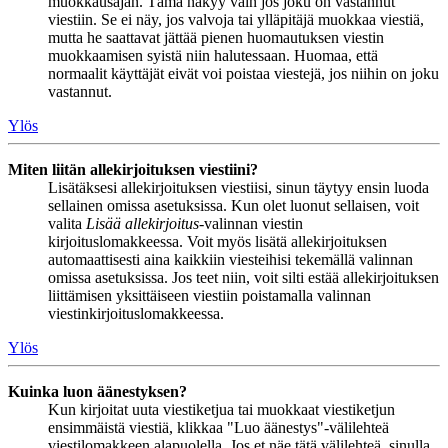
muokkausajan. Tämä näkyy vain jos joku on vastannut
viestiin. Se ei näy, jos valvoja tai ylläpitäjä muokkaa viestiä,
mutta he saattavat jättää pienen huomautuksen viestin
muokkaamisen syistä niin halutessaan. Huomaa, että
normaalit käyttäjät eivät voi poistaa viestejä, jos niihin on joku
vastannut.
Ylös
Miten liitän allekirjoituksen viestiini?
Lisätäksesi allekirjoituksen viestiisi, sinun täytyy ensin luoda
sellainen omissa asetuksissa. Kun olet luonut sellaisen, voit
valita
Lisää allekirjoitus
-valinnan viestin
kirjoituslomakkeessa. Voit myös lisätä allekirjoituksen
automaattisesti aina kaikkiin viesteihisi tekemällä valinnan
omissa asetuksissa. Jos teet niin, voit silti estää allekirjoituksen
liittämisen yksittäiseen viestiin poistamalla valinnan
viestinkirjoituslomakkeessa.
Ylös
Kuinka luon äänestyksen?
Kun kirjoitat uuta viestiketjua tai muokkaat viestiketjun
ensimmäistä viestiä, klikkaa "Luo äänestys"-välilehteä
viestilomakkeen alapuolella. Jos et näe tätä välilehteä, sinulla