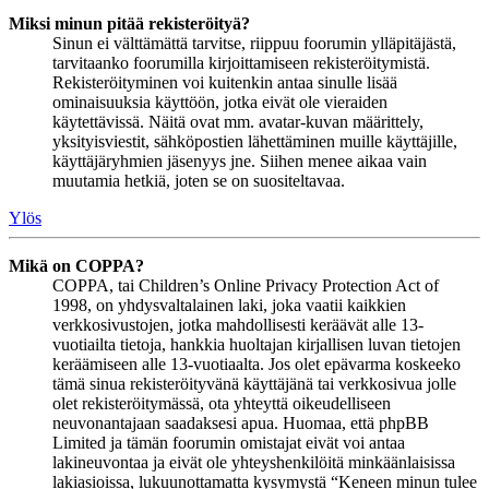
Miksi minun pitää rekisteröityä?
Sinun ei välttämättä tarvitse, riippuu foorumin ylläpitäjästä,
tarvitaanko foorumilla kirjoittamiseen rekisteröitymistä.
Rekisteröityminen voi kuitenkin antaa sinulle lisää
ominaisuuksia käyttöön, jotka eivät ole vieraiden
käytettävissä. Näitä ovat mm. avatar-kuvan määrittely,
yksityisviestit, sähköpostien lähettäminen muille käyttäjille,
käyttäjäryhmien jäsenyys jne. Siihen menee aikaa vain
muutamia hetkiä, joten se on suositeltavaa.
Ylös
Mikä on COPPA?
COPPA, tai Children’s Online Privacy Protection Act of
1998, on yhdysvaltalainen laki, joka vaatii kaikkien
verkkosivustojen, jotka mahdollisesti keräävät alle 13-
vuotiailta tietoja, hankkia huoltajan kirjallisen luvan tietojen
keräämiseen alle 13-vuotiaalta. Jos olet epävarma koskeeko
tämä sinua rekisteröityvänä käyttäjänä tai verkkosivua jolle
olet rekisteröitymässä, ota yhteyttä oikeudelliseen
neuvonantajaan saadaksesi apua. Huomaa, että phpBB
Limited ja tämän foorumin omistajat eivät voi antaa
lakineuvontaa ja eivät ole yhteyshenkilöitä minkäänlaisissa
lakiasioissa, lukuunottamatta kysymystä “Keneen minun tulee