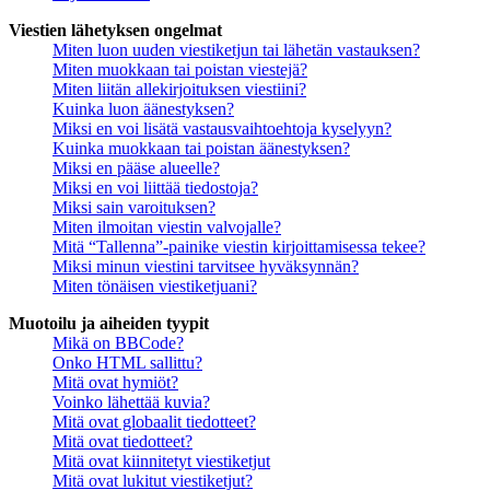
Viestien lähetyksen ongelmat
Miten luon uuden viestiketjun tai lähetän vastauksen?
Miten muokkaan tai poistan viestejä?
Miten liitän allekirjoituksen viestiini?
Kuinka luon äänestyksen?
Miksi en voi lisätä vastausvaihtoehtoja kyselyyn?
Kuinka muokkaan tai poistan äänestyksen?
Miksi en pääse alueelle?
Miksi en voi liittää tiedostoja?
Miksi sain varoituksen?
Miten ilmoitan viestin valvojalle?
Mitä “Tallenna”-painike viestin kirjoittamisessa tekee?
Miksi minun viestini tarvitsee hyväksynnän?
Miten tönäisen viestiketjuani?
Muotoilu ja aiheiden tyypit
Mikä on BBCode?
Onko HTML sallittu?
Mitä ovat hymiöt?
Voinko lähettää kuvia?
Mitä ovat globaalit tiedotteet?
Mitä ovat tiedotteet?
Mitä ovat kiinnitetyt viestiketjut
Mitä ovat lukitut viestiketjut?