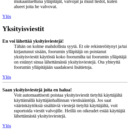
mukaanluettuna ylläpitäjät, valvojat ja muut tiedot, kuten
alueet joita he valvovat.
Ylös
Yksityisviestit
En voi lähettää yksityisviestejä!
Tähän on kolme mahdollista syytä. Et ole rekisteröitynyt ja/tai
kirjautunut sisään, foorumin ylläpitäjä on poistanut
yksityisviestit käytöstä koko foorumilta tai foorumin ylläpitäjä
on estänyt sinua lähettämästä yksityisviestejä. Ota yhteyttä
foorumin ylläpitäjään saadaksesi lisätietoja.
Ylös
Saan yksityisviestejä joita en halua!
Voit automaattisesti poistaa yksityisviestit tietyltä käyttäjältä
käyttämällä käyttäjänhallinnan viestisääntöjä. Jos saat
väärinkäytöksiä sisältäviä viestejä tietyltä käyttäjältä, voit
raportoida viestit valvojille. Heillä on oikeudet estää käyttäjiä
lähettämästä yksityisviestejä.
Ylös