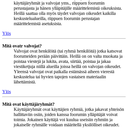
käyttäjäryhmät ja valvojat yms., riippuen foorumin
perustajasta ja hänen ylläpitäjille määrittelemistä oikeuksista.
Heillä saattaa olla myös täydet valvojan oikeudet kaikilla
keskustelualueilla, riippuen foorumin perustajan
määrittelemistä asetuksista.
Ylös
Mitä ovatr valvojat?
Valvojat ovat henkilöitä (tai ryhmä henkilöitä) jotka katsovat
foorumeiden perään päivittäin. Heillä on on valta muokata ja
poistaa viestejä ja lukita, avata, siirtää, poistaa ja jakaa
viestiketjuja niillä alueilla joissa heillä on valvojan oikeudet.
Yleensä valvojat ovat paikalla estämässä aiheen vierestä
keskustelua tai hyvien tapojen vastaisen materiaalin
lähettämistä.
Ylös
Mitä ovat käyttäjäryhmät?
Käyttäjäryhmät ovat käyttäjien ryhmiä, jotka jakavat yhteisön
hallittaviin osiin, joiden kanssa foorumin ylläpitäjät voivat
toimia. Jokainen käyttäjä voi kuulua useisiin ryhmiin ja
jokaiselle ryhmälle voidaan määritellä yksilölliset oikeudet.