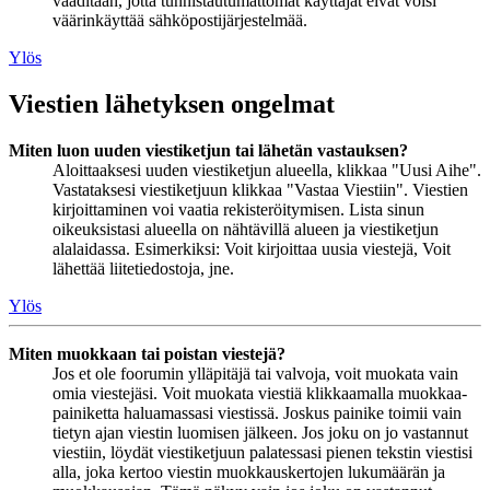
vaaditaan, jotta tunnistautumattomat käyttäjät eivät voisi
väärinkäyttää sähköpostijärjestelmää.
Ylös
Viestien lähetyksen ongelmat
Miten luon uuden viestiketjun tai lähetän vastauksen?
Aloittaaksesi uuden viestiketjun alueella, klikkaa "Uusi Aihe".
Vastataksesi viestiketjuun klikkaa "Vastaa Viestiin". Viestien
kirjoittaminen voi vaatia rekisteröitymisen. Lista sinun
oikeuksistasi alueella on nähtävillä alueen ja viestiketjun
alalaidassa. Esimerkiksi: Voit kirjoittaa uusia viestejä, Voit
lähettää liitetiedostoja, jne.
Ylös
Miten muokkaan tai poistan viestejä?
Jos et ole foorumin ylläpitäjä tai valvoja, voit muokata vain
omia viestejäsi. Voit muokata viestiä klikkaamalla muokkaa-
painiketta haluamassasi viestissä. Joskus painike toimii vain
tietyn ajan viestin luomisen jälkeen. Jos joku on jo vastannut
viestiin, löydät viestiketjuun palatessasi pienen tekstin viestisi
alla, joka kertoo viestin muokkauskertojen lukumäärän ja