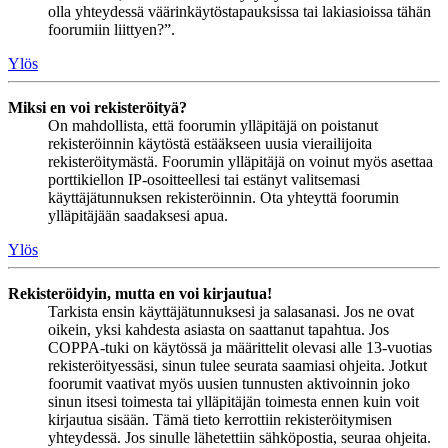
olla yhteydessä väärinkäytöstapauksissa tai lakiasioissa tähän
foorumiin liittyen?”.
Ylös
Miksi en voi rekisteröityä?
On mahdollista, että foorumin ylläpitäjä on poistanut
rekisteröinnin käytöstä estääkseen uusia vierailijoita
rekisteröitymästä. Foorumin ylläpitäjä on voinut myös asettaa
porttikiellon IP-osoitteellesi tai estänyt valitsemasi
käyttäjätunnuksen rekisteröinnin. Ota yhteyttä foorumin
ylläpitäjään saadaksesi apua.
Ylös
Rekisteröidyin, mutta en voi kirjautua!
Tarkista ensin käyttäjätunnuksesi ja salasanasi. Jos ne ovat
oikein, yksi kahdesta asiasta on saattanut tapahtua. Jos
COPPA-tuki on käytössä ja määrittelit olevasi alle 13-vuotias
rekisteröityessäsi, sinun tulee seurata saamiasi ohjeita. Jotkut
foorumit vaativat myös uusien tunnusten aktivoinnin joko
sinun itsesi toimesta tai ylläpitäjän toimesta ennen kuin voit
kirjautua sisään. Tämä tieto kerrottiin rekisteröitymisen
yhteydessä. Jos sinulle lähetettiin sähköpostia, seuraa ohjeita.