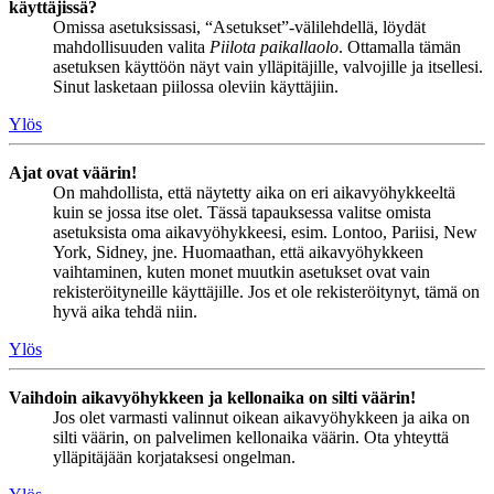
käyttäjissä?
Omissa asetuksissasi, “Asetukset”-välilehdellä, löydät
mahdollisuuden valita
Piilota paikallaolo
. Ottamalla tämän
asetuksen käyttöön näyt vain ylläpitäjille, valvojille ja itsellesi.
Sinut lasketaan piilossa oleviin käyttäjiin.
Ylös
Ajat ovat väärin!
On mahdollista, että näytetty aika on eri aikavyöhykkeeltä
kuin se jossa itse olet. Tässä tapauksessa valitse omista
asetuksista oma aikavyöhykkeesi, esim. Lontoo, Pariisi, New
York, Sidney, jne. Huomaathan, että aikavyöhykkeen
vaihtaminen, kuten monet muutkin asetukset ovat vain
rekisteröityneille käyttäjille. Jos et ole rekisteröitynyt, tämä on
hyvä aika tehdä niin.
Ylös
Vaihdoin aikavyöhykkeen ja kellonaika on silti väärin!
Jos olet varmasti valinnut oikean aikavyöhykkeen ja aika on
silti väärin, on palvelimen kellonaika väärin. Ota yhteyttä
ylläpitäjään korjataksesi ongelman.