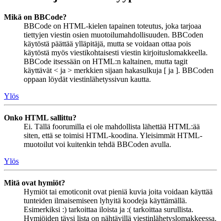
Mikä on BBCode?
BBCode on HTML-kielen tapainen toteutus, joka tarjoaa
tiettyjen viestin osien muotoilumahdollisuuden. BBCoden
käytöstä päättää ylläpitäjä, mutta se voidaan ottaa pois
käytöstä myös viestikohtaisesti viestin kirjoituslomakkeella.
BBCode itsessään on HTML:n kaltainen, mutta tagit
käyttävät < ja > merkkien sijaan hakasulkuja [ ja ]. BBCoden
oppaan löydät viestinlähetyssivun kautta.
Ylös
Onko HTML sallittu?
Ei. Tällä foorumilla ei ole mahdollista lähettää HTML:ää
siten, että se toimisi HTML-koodina. Yleisimmät HTML-
muotoilut voi kuitenkin tehdä BBCoden avulla.
Ylös
Mitä ovat hymiöt?
Hymiöt tai emoticonit ovat pieniä kuvia joita voidaan käyttää
tunteiden ilmaisemiseen lyhyitä koodeja käyttämällä.
Esimerkiksi :) tarkoittaa iloista ja :( tarkoittaa surullista.
Hymiöiden täysi lista on nähtävillä viestinlähetyslomakkeessa.