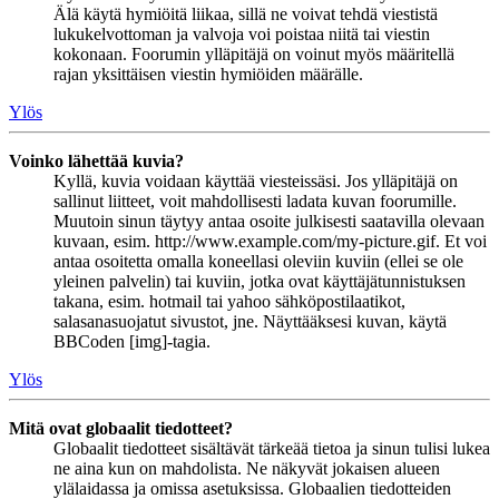
Älä käytä hymiöitä liikaa, sillä ne voivat tehdä viestistä
lukukelvottoman ja valvoja voi poistaa niitä tai viestin
kokonaan. Foorumin ylläpitäjä on voinut myös määritellä
rajan yksittäisen viestin hymiöiden määrälle.
Ylös
Voinko lähettää kuvia?
Kyllä, kuvia voidaan käyttää viesteissäsi. Jos ylläpitäjä on
sallinut liitteet, voit mahdollisesti ladata kuvan foorumille.
Muutoin sinun täytyy antaa osoite julkisesti saatavilla olevaan
kuvaan, esim. http://www.example.com/my-picture.gif. Et voi
antaa osoitetta omalla koneellasi oleviin kuviin (ellei se ole
yleinen palvelin) tai kuviin, jotka ovat käyttäjätunnistuksen
takana, esim. hotmail tai yahoo sähköpostilaatikot,
salasanasuojatut sivustot, jne. Näyttääksesi kuvan, käytä
BBCoden [img]-tagia.
Ylös
Mitä ovat globaalit tiedotteet?
Globaalit tiedotteet sisältävät tärkeää tietoa ja sinun tulisi lukea
ne aina kun on mahdolista. Ne näkyvät jokaisen alueen
ylälaidassa ja omissa asetuksissa. Globaalien tiedotteiden