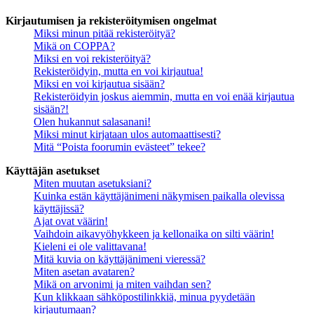
Kirjautumisen ja rekisteröitymisen ongelmat
Miksi minun pitää rekisteröityä?
Mikä on COPPA?
Miksi en voi rekisteröityä?
Rekisteröidyin, mutta en voi kirjautua!
Miksi en voi kirjautua sisään?
Rekisteröidyin joskus aiemmin, mutta en voi enää kirjautua
sisään?!
Olen hukannut salasanani!
Miksi minut kirjataan ulos automaattisesti?
Mitä “Poista foorumin evästeet” tekee?
Käyttäjän asetukset
Miten muutan asetuksiani?
Kuinka estän käyttäjänimeni näkymisen paikalla olevissa
käyttäjissä?
Ajat ovat väärin!
Vaihdoin aikavyöhykkeen ja kellonaika on silti väärin!
Kieleni ei ole valittavana!
Mitä kuvia on käyttäjänimeni vieressä?
Miten asetan avataren?
Mikä on arvonimi ja miten vaihdan sen?
Kun klikkaan sähköpostilinkkiä, minua pyydetään
kirjautumaan?