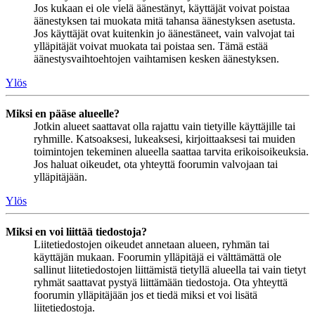
Jos kukaan ei ole vielä äänestänyt, käyttäjät voivat poistaa
äänestyksen tai muokata mitä tahansa äänestyksen asetusta.
Jos käyttäjät ovat kuitenkin jo äänestäneet, vain valvojat tai
ylläpitäjät voivat muokata tai poistaa sen. Tämä estää
äänestysvaihtoehtojen vaihtamisen kesken äänestyksen.
Ylös
Miksi en pääse alueelle?
Jotkin alueet saattavat olla rajattu vain tietyille käyttäjille tai
ryhmille. Katsoaksesi, lukeaksesi, kirjoittaaksesi tai muiden
toimintojen tekeminen alueella saattaa tarvita erikoisoikeuksia.
Jos haluat oikeudet, ota yhteyttä foorumin valvojaan tai
ylläpitäjään.
Ylös
Miksi en voi liittää tiedostoja?
Liitetiedostojen oikeudet annetaan alueen, ryhmän tai
käyttäjän mukaan. Foorumin ylläpitäjä ei välttämättä ole
sallinut liitetiedostojen liittämistä tietyllä alueella tai vain tietyt
ryhmät saattavat pystyä liittämään tiedostoja. Ota yhteyttä
foorumin ylläpitäjään jos et tiedä miksi et voi lisätä
liitetiedostoja.