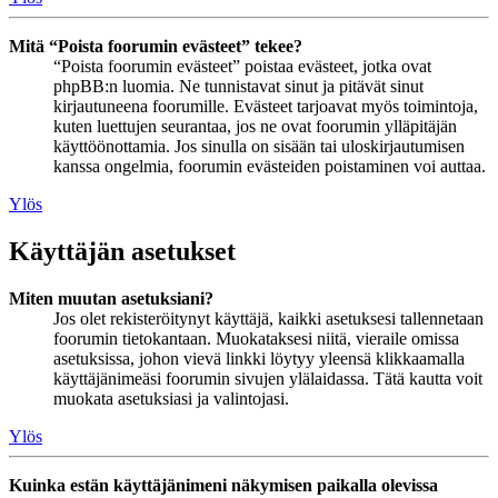
Mitä “Poista foorumin evästeet” tekee?
“Poista foorumin evästeet” poistaa evästeet, jotka ovat
phpBB:n luomia. Ne tunnistavat sinut ja pitävät sinut
kirjautuneena foorumille. Evästeet tarjoavat myös toimintoja,
kuten luettujen seurantaa, jos ne ovat foorumin ylläpitäjän
käyttöönottamia. Jos sinulla on sisään tai uloskirjautumisen
kanssa ongelmia, foorumin evästeiden poistaminen voi auttaa.
Ylös
Käyttäjän asetukset
Miten muutan asetuksiani?
Jos olet rekisteröitynyt käyttäjä, kaikki asetuksesi tallennetaan
foorumin tietokantaan. Muokataksesi niitä, vieraile omissa
asetuksissa, johon vievä linkki löytyy yleensä klikkaamalla
käyttäjänimeäsi foorumin sivujen ylälaidassa. Tätä kautta voit
muokata asetuksiasi ja valintojasi.
Ylös
Kuinka estän käyttäjänimeni näkymisen paikalla olevissa