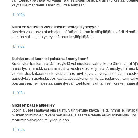
vaihtoehtoa käyttäjä voi valita”, äänestyksen kesto päivinä (0 kestää loputto
käyttäjille mahdollisuuden muuttaa ääntään.
Ylös
Miksi en voi lisätä vastausvaihtoehtoja kyselyyn?
Kyselyn vastausvaihtoehtojen määrä on foorumin ylläpitäjän määrittelemä. 
kuin on sallittu, ota yhteyttä foorumin ylläpitäjään.
Ylös
Kuinka muokkaan tai poistan äänestyksen?
Kuten viestien kanssa, äänestyksiä voi muokata vain alkuperäinen lähettäjä, 
äänestystä, muokkaa ensimmäistä viestiä viestiketjussa. Äänestys on aina k
viestiin. Jos kukaan ei ole vielä äänestänyt, käyttäjät voivat poistaa äänes
äänestyksen asetusta. Jos käyttäjät ovat kuitenkin jo äänestäneet, vain valvoj
poistaa sen. Tämä estää äänestysvaihtoehtojen vaihtamisen kesken äänes
Ylös
Miksi en pääse alueelle?
Jotkin alueet saattavat olla rajattu vain tietyille käyttäjille tai ryhmille. Katso
muiden toimintojen tekeminen alueella saattaa tarvita erikoisoikeuksia. Jos 
foorumin valvojaan tai ylläpitäjään.
Ylös