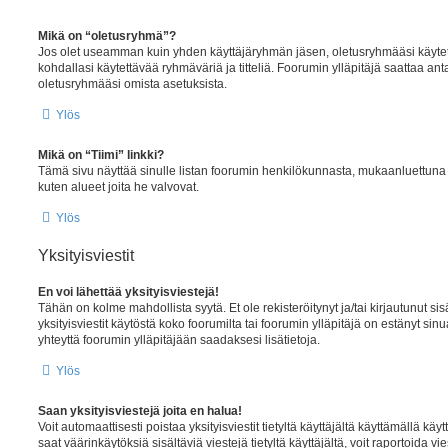
Mikä on “oletusryhmä”?
Jos olet useamman kuin yhden käyttäjäryhmän jäsen, oletusryhmääsi käyte
kohdallasi käytettävää ryhmäväriä ja titteliä. Foorumin ylläpitäjä saattaa an
oletusryhmääsi omista asetuksista.
Ylös
Mikä on “Tiimi” linkki?
Tämä sivu näyttää sinulle listan foorumin henkilökunnasta, mukaanluettuna yll
kuten alueet joita he valvovat.
Ylös
Yksityisviestit
En voi lähettää yksityisviestejä!
Tähän on kolme mahdollista syytä. Et ole rekisteröitynyt ja/tai kirjautunut si
yksityisviestit käytöstä koko foorumilta tai foorumin ylläpitäjä on estänyt sin
yhteyttä foorumin ylläpitäjään saadaksesi lisätietoja.
Ylös
Saan yksityisviestejä joita en halua!
Voit automaattisesti poistaa yksityisviestit tietyltä käyttäjältä käyttämällä kä
saat väärinkäytöksiä sisältäviä viestejä tietyltä käyttäjältä, voit raportoida vie