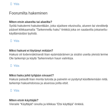
Ylös
Foorumilta hakeminen
Miten etsin alueelta tai alueilta?
Syötä hakutermi hakukenttään, joka sijaitsee etusivulla, alueen tai viestike
pääset klikkaamalla “Tarkennettu haku”-linkkiä joka on saatavilla jokaisella s
käyttämästäsi tyylistä.
Ylös
Miksi hakuni ei löytänyt mitään?
Hakusi oli todennäköisesti liian epämääräinen ja sisälsi useita yleisiä terme
Ole tarkempi ja käytä Tarkennetun haun valintoja.
Ylös
Miksi haku johti tyhjään sivuun!?
Hakusi palautti liian monta tulosta ja palvelin ei pystynyt käsittelemään niit
tarkempi hakuehdoissa ja alueissa joilta etsit.
Ylös
Miten etsin käyttäjiä?
Vieraile “Käyttäjät”-sivulla ja klikkaa “Etsi käyttäjä”-linkkiä.