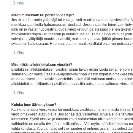
Ylös
Miten muokkaan tai poistan viestejä?
Jos et ole foorumin ylläpitäjä tai valvoja, voit muokata vain omia viestejäsi.
muokkaa-painiketta haluamassasi viestissä. Joskus painike toimii vain tiety
joku on jo vastannut viestiin, löydät viestiketjuun palatessasi pienen tekstin vi
muokkauskertojen lukumäärän ja muokkausajan. Tämä näkyy vain jos joku on 
valvoja tai ylläpitäjä muokkaa viestiä, mutta he saattavat jättää pienen h
syistä niin halutessaan. Huomaa, että normaalit käyttäjät eivät voi poistaa vi
Ylös
Miten liitän allekirjoituksen viestiini?
Lisätäksesi allekirjoituksen viestiisi, sinun täytyy ensin luoda sellainen omi
sellaisen, voit valita
Lisää allekirjoitus
-valinnan viestin kirjoituslomakkeessa.
automaattisesti aina kaikkiin viesteihisi tekemällä valinnan omissa asetuksissa
allekirjoituksen liittämisen yksittäiseen viestiin poistamalla valinnan viesti
Ylös
Kuinka luon äänestyksen?
Kun kirjoitat uuta viestiketjua tai muokkaat viestiketjun ensimmäistä viestiä,
viestilomakkeen alapuolella. Jos et näe tätä välilehteä, sinulla ei ole tarvit
luomiseen. Syötä otsikko ja ainakin kaksi vaihtoehtoa niille varattuihin kentt
vaihtoehto on omalla rivillään tekstikentässä. Voit myös määritellä kuinka m
valita kohdasta You can also set the number of options users may select du