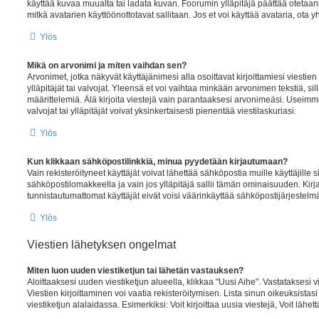
käyttää kuvaa muualta tai ladata kuvan. Foorumin ylläpitäjä päättää otetaank
mitkä avatarien käyttöönottotavat sallitaan. Jos et voi käyttää avataria, ota y
Ylös
Mikä on arvonimi ja miten vaihdan sen?
Arvonimet, jotka näkyvät käyttäjänimesi alla osoittavat kirjoittamiesi viestien 
ylläpitäjät tai valvojat. Yleensä et voi vaihtaa minkään arvonimen tekstiä, si
määrittelemiä. Älä kirjoita viestejä vain parantaaksesi arvonimeäsi. Useimmat
valvojat tai ylläpitäjät voivat yksinkertaisesti pienentää viestilaskuriasi.
Ylös
Kun klikkaan sähköpostilinkkiä, minua pyydetään kirjautumaan?
Vain rekisteröityneet käyttäjät voivat lähettää sähköpostia muille käyttäjille
sähköpostilomakkeella ja vain jos ylläpitäjä sallii tämän ominaisuuden. Kirj
tunnistautumattomat käyttäjät eivät voisi väärinkäyttää sähköpostijärjestelm
Ylös
Viestien lähetyksen ongelmat
Miten luon uuden viestiketjun tai lähetän vastauksen?
Aloittaaksesi uuden viestiketjun alueella, klikkaa "Uusi Aihe". Vastataksesi vi
Viestien kirjoittaminen voi vaatia rekisteröitymisen. Lista sinun oikeuksistas
viestiketjun alalaidassa. Esimerkiksi: Voit kirjoittaa uusia viestejä, Voit lähettä