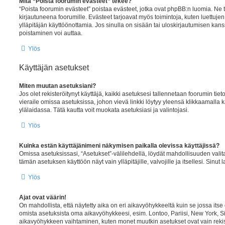
Mitä “Poista foorumin evästeet” tekee?
“Poista foorumin evästeet” poistaa evästeet, jotka ovat phpBB:n luomia. Ne tu
kirjautuneena foorumille. Evästeet tarjoavat myös toimintoja, kuten luettuje
ylläpitäjän käyttöönottamia. Jos sinulla on sisään tai uloskirjautumisen ka
poistaminen voi auttaa.
Ylös
Käyttäjän asetukset
Miten muutan asetuksiani?
Jos olet rekisteröitynyt käyttäjä, kaikki asetuksesi tallennetaan foorumin tie
vieraile omissa asetuksissa, johon vievä linkki löytyy yleensä klikkaamalla 
ylälaidassa. Tätä kautta voit muokata asetuksiasi ja valintojasi.
Ylös
Kuinka estän käyttäjänimeni näkymisen paikalla olevissa käyttäjissä?
Omissa asetuksissasi, “Asetukset”-välilehdellä, löydät mahdollisuuden vali
tämän asetuksen käyttöön näyt vain ylläpitäjille, valvojille ja itsellesi. Sinut l
Ylös
Ajat ovat väärin!
On mahdollista, että näytetty aika on eri aikavyöhykkeeltä kuin se jossa itse
omista asetuksista oma aikavyöhykkeesi, esim. Lontoo, Pariisi, New York, S
aikavyöhykkeen vaihtaminen, kuten monet muutkin asetukset ovat vain rekister