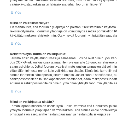
yhteyshenkilöitä minkäänlaisissa lakiasioissa, lukuunottamatta kysymystä 
väärinkäytöstapauksissa tai lakiasioissa tähän foorumiin liittyen?”.
Ylös
Miksi en voi rekisteröityä?
On mahdollista, että foorumin ylläpitäjä on poistanut rekisteröinnin käytöstä 
rekisteröitymästä. Foorumin ylläpitäjä on voinut myös asettaa porttikiellon IP-
käyttäjätunnuksen rekisteröinnin. Ota yhteyttä foorumin ylläpitäjään saadak
Ylös
Rekisteröidyin, mutta en voi kirjautua!
Tarkista ensin käyttäjätunnuksesi ja salasanasi. Jos ne ovat oikein, yksi ka
Jos COPPA-tuki on käytössä ja määrittelit olevasi alle 13-vuotias rekisteröit
saamiasi ohjeita. Jotkut foorumit vaativat myös uusien tunnusten aktivoinnin 
ylläpitäjän toimesta ennen kuin voit kirjautua sisään. Tämä tieto kerrottiin r
sinulle lähetettiin sähköpostia, seuraa ohjeita. Jos et saanut sähköpostia, ol
sähköpostiosoitteen tai sähköpostit ovat saattaneet jäädä roskapostisuodatt
antamasi sähköpostiosoite oli oikein, yritä ottaa yhteyttä foorumin ylläpitäjä
Ylös
Miksi en voi kirjautua sisään?
Tämän tapahtumiseen on useita syitä. Ensin, varmista että tunnuksesi ja sal
yhteyttä foorumin ylläpitäjään varmistaaksesi, että sinulla ei ole porttikielto
omistajalla on asetusvirhe heidän päässään ja heidän pitäisi korjata se.