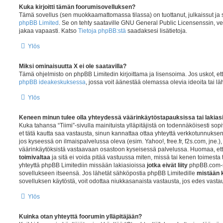
Kuka kirjoitti tämän foorumisovelluksen?
Tämä sovellus (sen muokkaamattomassa tilassa) on tuottanut, julkaissut ja 
phpBB Limited
. Se on tehty saataville GNU General Public Licensenssin, ver
jakaa vapaasti. Katso
Tietoja phpBB:stä
saadaksesi lisätietoja.
Ylös
Miksi ominaisuutta X ei ole saatavilla?
Tämä ohjelmisto on phpBB Limitedin kirjoittama ja lisensoima. Jos uskot, että
phpBB ideakeskuksessa
, jossa voit äänestää olemassa olevia ideoita tai l
Ylös
Keneen minun tulee olla yhteydessä väärinkäytöstapauksissa tai lakiasio
Kuka tahansa “Tiimi”-sivulla mainituista ylläpitäjistä on todennäköisesti sopi
et tätä kautta saa vastausta, sinun kannattaa ottaa yhteyttä verkkotunnukse
jos kyseessä on ilmaispalvelussa oleva (esim. Yahoo!, free.fr, f2s.com, jne.), 
väärinkäytöksistä vastaavaan osastoon kyseisessä palvelussa. Huomaa, et
toimivaltaa
ja sitä ei voida pitää vastuussa miten, missä tai kenen toimesta
yhteyttä phpBB Limitediin missään lakiasioissa
jotka eivät liity
phpBB.com-s
sovellukseen itseensä. Jos lähetät sähköpostia phpBB Limitedille
mistään 
sovelluksen käytöstä, voit odottaa niukkasanaista vastausta, jos edes vasta
Ylös
Kuinka otan yhteyttä foorumin ylläpitäjään?