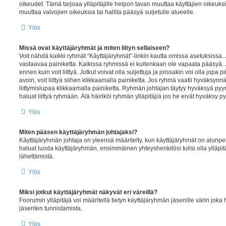
oikeudet. Tämä tarjoaa ylläpitäjille helpon tavan muuttaa käyttäjien oikeuksia 
muuttaa valvojien oikeuksia tai hallita pääsyä suljetulle alueelle.
Ylös
Missä ovat käyttäjäryhmät ja miten liityn sellaiseen?
Voit nähdä kaikki ryhmät “Käyttäjäryhmät”-linkin kautta omissa asetuksissa. J
vastaavaa painiketta. Kaikissa ryhmissä ei kuitenkaan ole vapaata pääsyä.
ennen kuin voit liittyä. Jotkut voivat olla suljettuja ja joissakin voi olla jopa 
avoin, voit liittyä siihen klikkaamalla painiketta. Jos ryhmä vaatii hyväksynnän
liittymislupaa klikkaamalla painiketta. Ryhmän johtajan täytyy hyväksyä pyy
haluat liittyä ryhmään. Älä häiriköi ryhmän ylläpitäjiä jos he eivät hyväksy p
Ylös
Miten pääsen käyttäjäryhmän johtajaksi?
Käyttäjäryhmän johtaja on yleensä määritelty, kun käyttäjäryhmät on alunperi
haluat luoda käyttäjäryhmän, ensimmäinen yhteyshenkilösi tulisi olla ylläpitä
lähettämistä.
Ylös
Miksi jotkut käyttäjäryhmät näkyvät eri väreillä?
Foorumin ylläpitäjä voi määritellä tietyn käyttäjäryhmän jäsenille värin jok
jäsenten tunnistamista.
Ylös