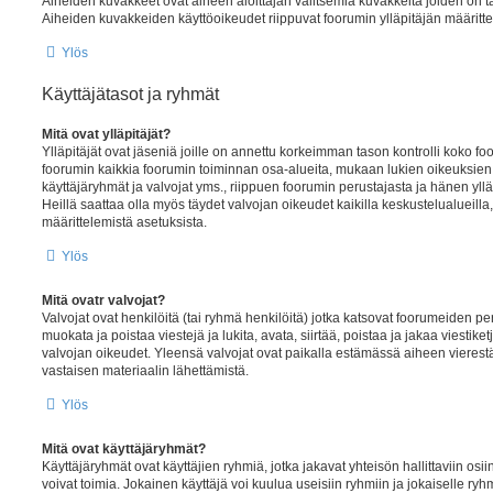
Aiheiden kuvakkeet ovat aiheen aloittajan valitsemia kuvakkeita joiden on ta
Aiheiden kuvakkeiden käyttöoikeudet riippuvat foorumin ylläpitäjän määritte
Ylös
Käyttäjätasot ja ryhmät
Mitä ovat ylläpitäjät?
Ylläpitäjät ovat jäseniä joille on annettu korkeimman tason kontrolli koko fo
foorumin kaikkia foorumin toiminnan osa-alueita, mukaan lukien oikeuksien as
käyttäjäryhmät ja valvojat yms., riippuen foorumin perustajasta ja hänen ylläp
Heillä saattaa olla myös täydet valvojan oikeudet kaikilla keskustelualueill
määrittelemistä asetuksista.
Ylös
Mitä ovatr valvojat?
Valvojat ovat henkilöitä (tai ryhmä henkilöitä) jotka katsovat foorumeiden per
muokata ja poistaa viestejä ja lukita, avata, siirtää, poistaa ja jakaa viestiketj
valvojan oikeudet. Yleensä valvojat ovat paikalla estämässä aiheen vierest
vastaisen materiaalin lähettämistä.
Ylös
Mitä ovat käyttäjäryhmät?
Käyttäjäryhmät ovat käyttäjien ryhmiä, jotka jakavat yhteisön hallittaviin osii
voivat toimia. Jokainen käyttäjä voi kuulua useisiin ryhmiin ja jokaiselle ryh