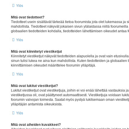
Ylös
Mitä ovat tiedotteet?
Tiedotteet usein sisältävät tärkeää tietoa foorumista jota olet lukemassa ja si
mahdollista. Tiedotteet näkyvät jokaisen sivun ylälaidassa niillä foorumeilla 
globaalien tiedotteiden kohdalla, tiedotteiden lähettämisen oikeudet antaa f
Ylös
Mitä ovat kiinnitetyt viestiketjut
Kiinnitetyt viestiketjut näkyvät tiedotteiden alapuolella ja ovat vain etusivull
sinun tulisi lukea ne aina kun mahdollista. Kuten tiedotteiden ja globaalien 
kiinnittämisen oikeudet määrittelee foorumin ylläpitäjä.
Ylös
Mitä ovat lukitut viestiketjut?
Lukitut viestiketjut ovat viestiketjuja, joihin ei voi enää lähettää vastauksia j
viestiketjussa oli, ovat päättyneet automaattisesti. Viestiketjuja voidaan lukita
foorumin valvojan toimesta. Saatat myös pystyä lukitsemaan oman viestiketj
ylläpitäjän antamista oikeuksista.
Ylös
Mitä ovat aiheiden kuvakkeet?