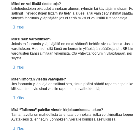
Miksi en voi liittää tiedostoja?
Liitetiedostojen oikeudet annetaan alueen, ryhmän tai käyttäjän mukaan. Foo
sallinut liitetiedostojen liittämistä tietyllä alueella tai vain tietyt ryhmät saat
yhteyttä foorumin ylläpitäjään jos et tiedä miksi et voi lisätä liitetiedostoja.
Ylös
Miksi sain varoituksen?
Jokaisen foorumin ylläpitäjällä on omat säännöt heidän sivustollensa. Jos ol
varoituksen. Huomioi, että tämä on foorumin ylläpitäjän päätös ja phpBB Limi
varoitusten kanssa mitään tekemistä. Ota yhteyttä foorumin ylläpitäjään, jo
syystä.
Ylös
Miten ilmoitan viestin valvojalle?
Jos foorumin ylläpitäjä on sallinut sen, sinun pitäisi nähdä raportointipaini
klikkaaminen vie sinut viestin raportoinnin vaiheiden läpi.
Ylös
Mitä “Tallenna”-painike viestin kirjoittamisessa tekee?
Tämän avulla on mahdollista tallentaa luonnoksia, jotka voit kirjoittaa lop
Avataksesi tallennetun luonnoksen, vieraile komissa asetuksissa.
Ylös