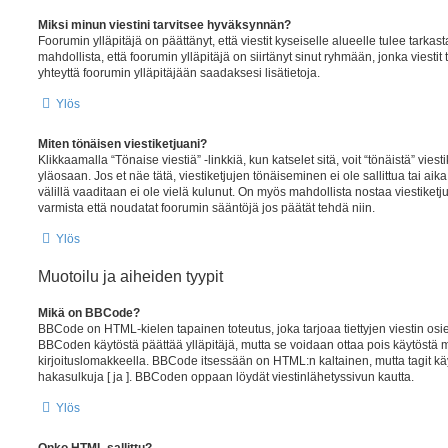
Miksi minun viestini tarvitsee hyväksynnän?
Foorumin ylläpitäjä on päättänyt, että viestit kyseiselle alueelle tulee tark
mahdollista, että foorumin ylläpitäjä on siirtänyt sinut ryhmään, jonka viestit
yhteyttä foorumin ylläpitäjään saadaksesi lisätietoja.
Ylös
Miten tönäisen viestiketjuani?
Klikkaamalla “Tönaise viestiä” -linkkiä, kun katselet sitä, voit “tönäistä” vi
yläosaan. Jos et näe tätä, viestiketjujen tönäiseminen ei ole sallittua tai aik
välillä vaaditaan ei ole vielä kulunut. On myös mahdollista nostaa viestiketj
varmista että noudatat foorumin sääntöjä jos päätät tehdä niin.
Ylös
Muotoilu ja aiheiden tyypit
Mikä on BBCode?
BBCode on HTML-kielen tapainen toteutus, joka tarjoaa tiettyjen viestin o
BBCoden käytöstä päättää ylläpitäjä, mutta se voidaan ottaa pois käytöstä my
kirjoituslomakkeella. BBCode itsessään on HTML:n kaltainen, mutta tagit käy
hakasulkuja [ ja ]. BBCoden oppaan löydät viestinlähetyssivun kautta.
Ylös