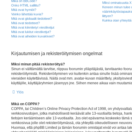
Mikä on BBCode?
Miksi ominaisuutta X 
Onko HTML sallittu?
Keneen minun tulee 
Mitä ovat hymiöt?
väärinkäytöstapauksi
Voinko lähettää kuvia?
liittyen?
Mitä ovat globaalit tiedotteet?
Kuinka otan yhteyttä 
Mitä ovat tiedotteet?
Mitä ovat kiinnitetyt viestiketjut
Mitä ovat lukitut viestiketjut?
Mitä ovat aiheiden kuvakkeet?
Kirjautumisen ja rekisteröitymisen ongelmat
Miksi minun pitää rekisteröityä?
Sinun ei välttämättä tarvitse, riippuu foorumin ylläpitäjästä, tarvitaanko fooru
rekisteröitymistä. Rekisteröityminen voi kuitenkin antaa sinulle lisää ominais
vieraiden käytettävissä. Näitä ovat mm. avatar-kuvan määrittely, yksityisvies
käyttäjille, käyttäjäryhmien jäsenyys jne. Siihen menee aikaa vain muutamia 
Ylös
Mikä on COPPA?
COPPA, tai Children’s Online Privacy Protection Act of 1998, on yhdysvaltalai
verkkosivustojen, jotka mahdollisesti keräävät alle 13-vuotiailta tietoja, hank
tietojen keräämiseen alle 13-vuotiaalta. Jos olet epävarma koskeeko tämä si
verkkosivua jolle olet rekisteröitymässä, ota yhteyttä oikeudelliseen neuv
Huomaa, että phpBB Limited ja tämän foorumin omistajat eivät voi antaa lak