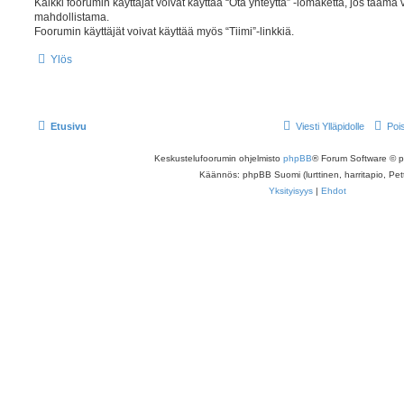
Kaikki foorumin käyttäjät voivat käyttää “Ota yhteyttä” -lomaketta, jos täämä
mahdollistama.
Foorumin käyttäjät voivat käyttää myös “Tiimi”-linkkiä.
Ylös
Etusivu
Viesti Ylläpidolle
Poi
Keskustelufoorumin ohjelmisto
phpBB
® Forum Software © 
Käännös: phpBB Suomi (lurttinen, harritapio, Pett
Yksityisyys
|
Ehdot