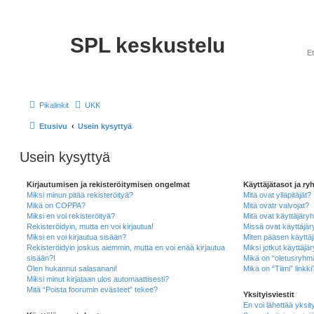
SPL keskustelu
Pikalinkit
UKK
Etusivu
Usein kysyttyä
Usein kysyttyä
Kirjautumisen ja rekisteröitymisen ongelmat
Käyttäjätasot ja ry
Miksi minun pitää rekisteröityä?
Mitä ovat ylläpitäjät?
Mikä on COPPA?
Mitä ovatr valvojat?
Miksi en voi rekisteröityä?
Mitä ovat käyttäjäry
Rekisteröidyin, mutta en voi kirjautua!
Missä ovat käyttäjäry
Miksi en voi kirjautua sisään?
Miten pääsen käyttäj
Rekisteröidyin joskus aiemmin, mutta en voi enää kirjautua
Miksi jotkut käyttäjä
sisään?!
Mikä on “oletusryhm
Olen hukannut salasanani!
Mikä on “Tiimi” linkki
Miksi minut kirjataan ulos automaattisesti?
Mitä “Poista foorumin evästeet” tekee?
Yksityisviestit
En voi lähettää yksity