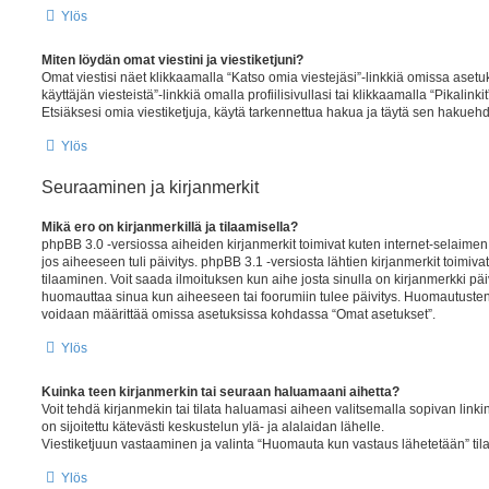
Ylös
Miten löydän omat viestini ja viestiketjuni?
Omat viestisi näet klikkaamalla “Katso omia viestejäsi”-linkkiä omissa asetuk
käyttäjän viesteistä”-linkkiä omalla profiilisivullasi tai klikkaamalla “Pikalink
Etsiäksesi omia viestiketjuja, käytä tarkennettua hakua ja täytä sen hakuehd
Ylös
Seuraaminen ja kirjanmerkit
Mikä ero on kirjanmerkillä ja tilaamisella?
phpBB 3.0 -versiossa aiheiden kirjanmerkit toimivat kuten internet-selaimen
jos aiheeseen tuli päivitys. phpBB 3.1 -versiosta lähtien kirjanmerkit toimi
tilaaminen. Voit saada ilmoituksen kun aihe josta sinulla on kirjanmerkki pä
huomauttaa sinua kun aiheeseen tai foorumiin tulee päivitys. Huomautusten 
voidaan määrittää omissa asetuksissa kohdassa “Omat asetukset”.
Ylös
Kuinka teen kirjanmerkin tai seuraan haluamaani aihetta?
Voit tehdä kirjanmekin tai tilata haluamasi aiheen valitsemalla sopivan linki
on sijoitettu kätevästi keskustelun ylä- ja alalaidan lähelle.
Viestiketjuun vastaaminen ja valinta “Huomauta kun vastaus lähetetään” tilaa
Ylös