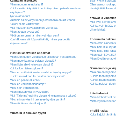
Käyttäjän asetukset
Saan yksityisviestejä
Miten muutan asetuksiani?
Olen saanut roskapos
Kuinka estän käyttäjänimeni näkymisen paikalla olevissa
viestejä tältä foorumil
käyttäjissä?
Ajat ovat väärin!
Ystävät ja vihamieh
Vaihdoin aikavyöhykkeen ja kellonaika on silti väärin!
Mitä ovat kaveri ja v
Kieleni ei ole valittavana!
Kuinka voin lisätä / p
Mitä kuvia on käyttäjänimeni vieressä?
vihamiehistä
Miten asetan avataren?
Mikä on arvonimi ja miten vaihdan sen?
Foorumilta hakemi
Kun klikkaan sähköpostilinkkiä, minua pyydetään
Miten etsin alueelta ta
kirjautumaan?
Miksi hakuni ei löytä
Miksi haku johti tyhj
Viestien lähetyksen ongelmat
Miten etsin käyttäjiä?
Miten luon uuden viestiketjun tai lähetän vastauksen?
Miten löydän omat vies
Miten muokkaan tai poistan viestejä?
Miten liitän allekirjoituksen viestiini?
Seuraaminen ja kir
Kuinka luon äänestyksen?
Mikä ero on kirjanmerk
Miksi en voi lisätä vastausvaihtoehtoja kyselyyn?
Kuinka teen kirjanme
Kuinka muokkaan tai poistan äänestyksen?
Kuinka tilaan haluam
Miksi en pääse alueelle?
Kuinka poistan tilauk
Miksi en voi liittää tiedostoja?
Miksi sain varoituksen?
Miten ilmoitan viestin valvojalle?
Liitetiedostot
Mitä “Tallenna”-painike viestin kirjoittamisessa tekee?
Mitkä liitetiedostot ova
Miksi minun viestini tarvitsee hyväksynnän?
Mistä löydän lähettämä
Miten tönäisen viestiketjuani?
phpBB -asiat
Muotoilu ja aiheiden tyypit
Kuka kirjoitti tämän