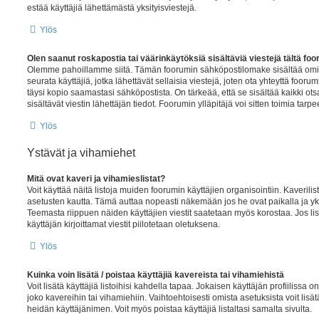
estää käyttäjiä lähettämästä yksityisviestejä.
Ylös
Olen saanut roskapostia tai väärinkäytöksiä sisältäviä viestejä tältä foo
Olemme pahoillamme siitä. Tämän foorumin sähköpostilomake sisältää ominai
seurata käyttäjiä, jotka lähettävät sellaisia viestejä, joten ota yhteyttä fooru
täysi kopio saamastasi sähköpostista. On tärkeää, että se sisältää kaikki ots
sisältävät viestin lähettäjän tiedot. Foorumin ylläpitäjä voi sitten toimia tar
Ylös
Ystävät ja vihamiehet
Mitä ovat kaveri ja vihamieslistat?
Voit käyttää näitä listoja muiden foorumin käyttäjien organisointiin. Kaverilis
asetusten kautta. Tämä auttaa nopeasti näkemään jos he ovat paikalla ja yks
Teemasta riippuen näiden käyttäjien viestit saatetaan myös korostaa. Jos lis
käyttäjän kirjoittamat viestit piilotetaan oletuksena.
Ylös
Kuinka voin lisätä / poistaa käyttäjiä kavereista tai vihamiehistä
Voit lisätä käyttäjiä listoihisi kahdella tapaa. Jokaisen käyttäjän profiilissa on
joko kavereihin tai vihamiehiin. Vaihtoehtoisesti omista asetuksista voit lisä
heidän käyttäjänimen. Voit myös poistaa käyttäjiä listaltasi samalta sivulta.