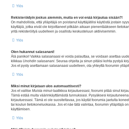
Ylös
Rekisteröidyin joskus aiemmin, mutta en voi enää kirjautua sisään?!
On mahdollista, että ylläpitäjä on poistanut käyttäjätilisi käytöstä jostain sy
käyttäjiä, jotka eivät ole kirjoittaneet pitkään aikaan pienentääkseen tietok
yritä rekisteröityä uudelleen ja osallistu keskusteluun aktiivisemmin.
Ylös
Olen hukannut salasanani!
Älä panikoi! Vaikka salasanaasi ei voida palauttaa, se voidaan asettaa uudel
klikkaa
Unohdin salasanani
. Seuraa ohjeita ja sinun pitäisi kohta pystyä k
Jos et pysty asettamaan salasanaasi uudelleen, ota yhteyttä foorumin ylläpi
Ylös
Miksi minut kirjataan ulos automaattisesti?
Jos et valitse
Muista minut
-laatikkoa kirjautuessasi, foorumi pitää sinut kir
Tämä estää muita väärinkäyttämästä tunnuksiasi. Pysyäksesi kirjautuneena,
kirjautuessasi. Tämä ei ole suositeltavaa, jos käytät foorumia jaetulta koneel
tai koulun tietokoneluokassa. Jos et näe tätä valintaa, foorumin ylläpitäjä 
käyttämisen.
Ylös