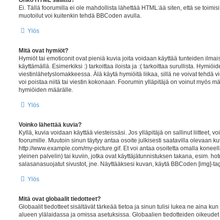
Onko HTML sallittu?
Ei. Tällä foorumilla ei ole mahdollista lähettää HTML:ää siten, että se toi
muotoilut voi kuitenkin tehdä BBCoden avulla.
Ylös
Mitä ovat hymiöt?
Hymiöt tai emoticonit ovat pieniä kuvia joita voidaan käyttää tunteiden ilma
käyttämällä. Esimerkiksi :) tarkoittaa iloista ja :( tarkoittaa surullista. Hymiöid
viestinlähetyslomakkeessa. Älä käytä hymiöitä liikaa, sillä ne voivat tehdä v
voi poistaa niitä tai viestin kokonaan. Foorumin ylläpitäjä on voinut myös mää
hymiöiden määrälle.
Ylös
Voinko lähettää kuvia?
Kyllä, kuvia voidaan käyttää viesteissäsi. Jos ylläpitäjä on sallinut liitteet, v
foorumille. Muutoin sinun täytyy antaa osoite julkisesti saatavilla olevaan k
http://www.example.com/my-picture.gif. Et voi antaa osoitetta omalla koneellas
yleinen palvelin) tai kuviin, jotka ovat käyttäjätunnistuksen takana, esim. ho
salasanasuojatut sivustot, jne. Näyttääksesi kuvan, käytä BBCoden [img]-tag
Ylös
Mitä ovat globaalit tiedotteet?
Globaalit tiedotteet sisältävät tärkeää tietoa ja sinun tulisi lukea ne aina k
alueen ylälaidassa ja omissa asetuksissa. Globaalien tiedotteiden oikeudet