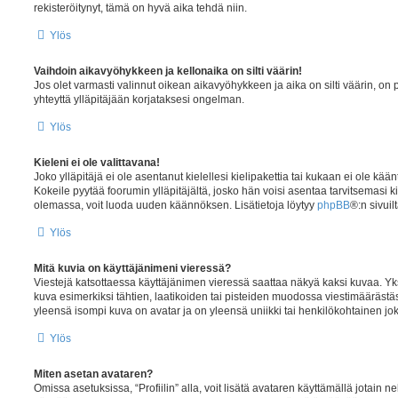
rekisteröitynyt, tämä on hyvä aika tehdä niin.
Ylös
Vaihdoin aikavyöhykkeen ja kellonaika on silti väärin!
Jos olet varmasti valinnut oikean aikavyöhykkeen ja aika on silti väärin, on
yhteyttä ylläpitäjään korjataksesi ongelman.
Ylös
Kieleni ei ole valittavana!
Joko ylläpitäjä ei ole asentanut kielellesi kielipakettia tai kukaan ei ole kään
Kokeile pyytää foorumin ylläpitäjältä, josko hän voisi asentaa tarvitsemasi kie
olemassa, voit luoda uuden käännöksen. Lisätietoja löytyy
phpBB
®:n sivuilt
Ylös
Mitä kuvia on käyttäjänimeni vieressä?
Viestejä katsottaessa käyttäjänimen vieressä saattaa näkyä kaksi kuvaa. Yksi 
kuva esimerkiksi tähtien, laatikoiden tai pisteiden muodossa viestimäärästäsi
yleensä isompi kuva on avatar ja on yleensä uniikki tai henkilökohtainen joka
Ylös
Miten asetan avataren?
Omissa asetuksissa, “Profiilin” alla, voit lisätä avataren käyttämällä jotain ne