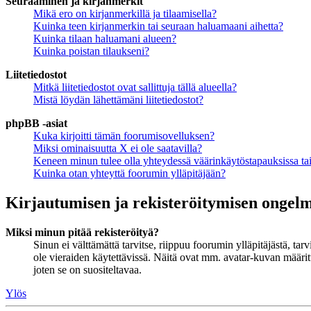
Seuraaminen ja kirjanmerkit
Mikä ero on kirjanmerkillä ja tilaamisella?
Kuinka teen kirjanmerkin tai seuraan haluamaani aihetta?
Kuinka tilaan haluamani alueen?
Kuinka poistan tilaukseni?
Liitetiedostot
Mitkä liitetiedostot ovat sallittuja tällä alueella?
Mistä löydän lähettämäni liitetiedostot?
phpBB -asiat
Kuka kirjoitti tämän foorumisovelluksen?
Miksi ominaisuutta X ei ole saatavilla?
Keneen minun tulee olla yhteydessä väärinkäytöstapauksissa tai 
Kuinka otan yhteyttä foorumin ylläpitäjään?
Kirjautumisen ja rekisteröitymisen ongel
Miksi minun pitää rekisteröityä?
Sinun ei välttämättä tarvitse, riippuu foorumin ylläpitäjästä, ta
ole vieraiden käytettävissä. Näitä ovat mm. avatar-kuvan määritt
joten se on suositeltavaa.
Ylös