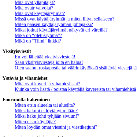
Mitä ovat ylläpitäjät?
Mitä ovatr valvojat?
Mitä ovat käyttäjäryhmät?
Missä ovat käyttäjäryhmät ja miten liityn sellaiseen?
Miten pääsen käyttäjäryhmän johtajaksi?
Miksi jotkut käyttäjäryhmät näkyvät eri väreillä?
Mikä on “oletusryhmä”?
Mikä on “Tiimi” linkki?
Yksityisviestit
En voi lähettää yksityisviestejä!
Saan yksityisviestejä joita en halua!
Olen saanut roskapostia tai väärinkäytöksiä sisältäviä viestejä tä
Ystävät ja vihamiehet
Mitä ovat kaveri ja vihamieslistat?
Kuinka voin lisätä / poistaa käyttäjiä kavereista tai vihamiehistä
Foorumilta hakeminen
Miten etsin alueelta tai alueilta?
Miksi hakuni ei löytänyt mitään?
Miksi haku johti tyhjään sivuun!?
Miten etsin käyttäjiä?
Miten löydän omat viestini ja viestiketjuni?