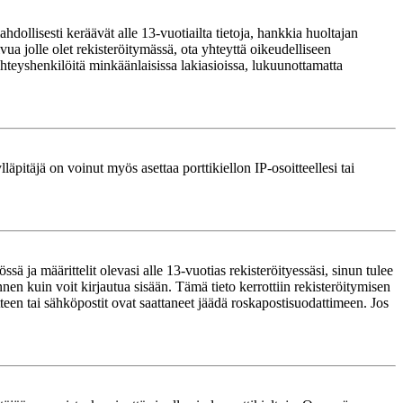
ollisesti keräävät alle 13-vuotiailta tietoja, hankkia huoltajan
ua jolle olet rekisteröitymässä, ota yhteyttä oikeudelliseen
teyshenkilöitä minkäänlaisissa lakiasioissa, lukuunottamatta
läpitäjä on voinut myös asettaa porttikiellon IP-osoitteellesi tai
ä ja määrittelit olevasi alle 13-vuotias rekisteröityessäsi, sinun tulee
nnen kuin voit kirjautua sisään. Tämä tieto kerrottiin rekisteröitymisen
itteen tai sähköpostit ovat saattaneet jäädä roskapostisuodattimeen. Jos