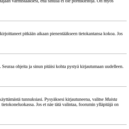
äjään varmistaaksesi, että sinulla ei ole porttikieltoja. On myös
le kirjoittaneet pitkään aikaan pienentääkseen tietokantansa kokoa. Jos
. Seuraa ohjeita ja sinun pitäisi kohta pystyä kirjautumaan uudelleen.
nkäyttämästä tunnuksiasi. Pysyäksesi kirjautuneena, valitse
Muista
n tietokoneluokassa. Jos et näe tätä valintaa, foorumin ylläpitäjä on