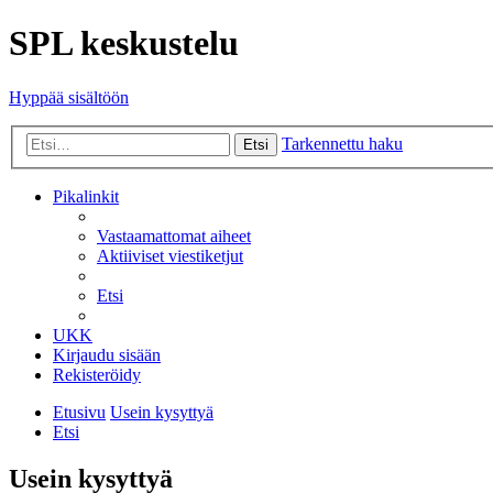
SPL keskustelu
Hyppää sisältöön
Tarkennettu haku
Etsi
Pikalinkit
Vastaamattomat aiheet
Aktiiviset viestiketjut
Etsi
UKK
Kirjaudu sisään
Rekisteröidy
Etusivu
Usein kysyttyä
Etsi
Usein kysyttyä