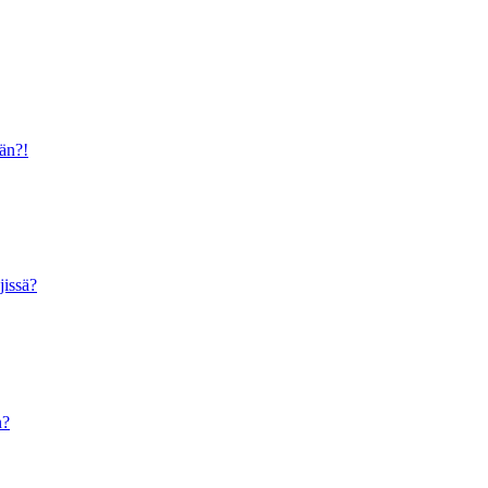
ään?!
jissä?
n?