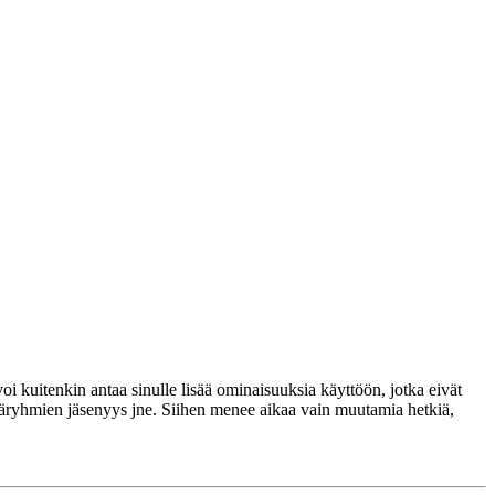
voi kuitenkin antaa sinulle lisää ominaisuuksia käyttöön, jotka eivät
täjäryhmien jäsenyys jne. Siihen menee aikaa vain muutamia hetkiä,