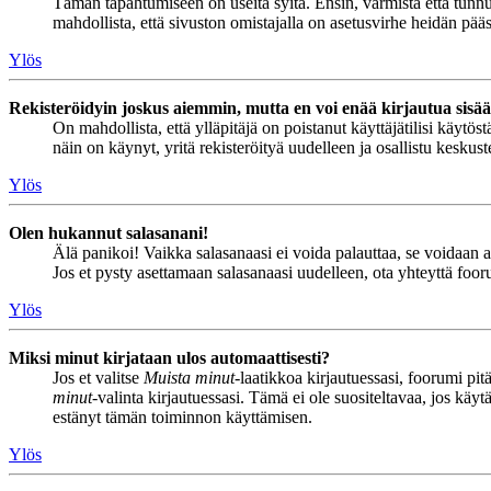
Tämän tapahtumiseen on useita syitä. Ensin, varmista että tunnuks
mahdollista, että sivuston omistajalla on asetusvirhe heidän pääss
Ylös
Rekisteröidyin joskus aiemmin, mutta en voi enää kirjautua sisä
On mahdollista, että ylläpitäjä on poistanut käyttäjätilisi käytö
näin on käynyt, yritä rekisteröityä uudelleen ja osallistu keskus
Ylös
Olen hukannut salasanani!
Älä panikoi! Vaikka salasanaasi ei voida palauttaa, se voidaan 
Jos et pysty asettamaan salasanaasi uudelleen, ota yhteyttä foor
Ylös
Miksi minut kirjataan ulos automaattisesti?
Jos et valitse
Muista minut
-laatikkoa kirjautuessasi, foorumi pi
minut
-valinta kirjautuessasi. Tämä ei ole suositeltavaa, jos käyt
estänyt tämän toiminnon käyttämisen.
Ylös