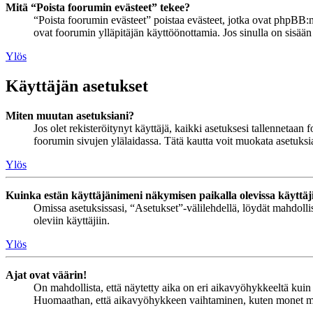
Mitä “Poista foorumin evästeet” tekee?
“Poista foorumin evästeet” poistaa evästeet, jotka ovat phpBB:n 
ovat foorumin ylläpitäjän käyttöönottamia. Jos sinulla on sisää
Ylös
Käyttäjän asetukset
Miten muutan asetuksiani?
Jos olet rekisteröitynyt käyttäjä, kaikki asetuksesi tallennetaa
foorumin sivujen ylälaidassa. Tätä kautta voit muokata asetuksias
Ylös
Kuinka estän käyttäjänimeni näkymisen paikalla olevissa käyttäj
Omissa asetuksissasi, “Asetukset”-välilehdellä, löydät mahdoll
oleviin käyttäjiin.
Ylös
Ajat ovat väärin!
On mahdollista, että näytetty aika on eri aikavyöhykkeeltä kuin 
Huomaathan, että aikavyöhykkeen vaihtaminen, kuten monet muutki