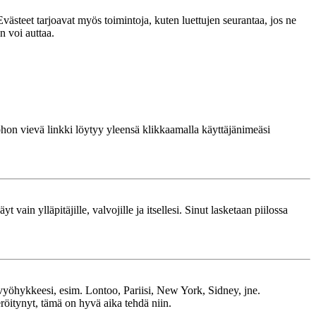
västeet tarjoavat myös toimintoja, kuten luettujen seurantaa, jos ne
n voi auttaa.
 johon vievä linkki löytyy yleensä klikkaamalla käyttäjänimeäsi
 vain ylläpitäjille, valvojille ja itsellesi. Sinut lasketaan piilossa
kavyöhykkeesi, esim. Lontoo, Pariisi, New York, Sidney, jne.
röitynyt, tämä on hyvä aika tehdä niin.