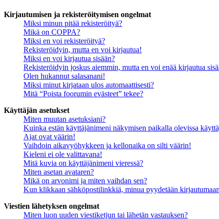
Kirjautumisen ja rekisteröitymisen ongelmat
Miksi minun pitää rekisteröityä?
Mikä on COPPA?
Miksi en voi rekisteröityä?
Rekisteröidyin, mutta en voi kirjautua!
Miksi en voi kirjautua sisään?
Rekisteröidyin joskus aiemmin, mutta en voi enää kirjautua sis
Olen hukannut salasanani!
Miksi minut kirjataan ulos automaattisesti?
Mitä “Poista foorumin evästeet” tekee?
Käyttäjän asetukset
Miten muutan asetuksiani?
Kuinka estän käyttäjänimeni näkymisen paikalla olevissa käyttä
Ajat ovat väärin!
Vaihdoin aikavyöhykkeen ja kellonaika on silti väärin!
Kieleni ei ole valittavana!
Mitä kuvia on käyttäjänimeni vieressä?
Miten asetan avataren?
Mikä on arvonimi ja miten vaihdan sen?
Kun klikkaan sähköpostilinkkiä, minua pyydetään kirjautumaa
Viestien lähetyksen ongelmat
Miten luon uuden viestiketjun tai lähetän vastauksen?