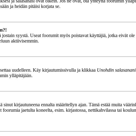
esi ja salasanasi ovat oikein. Jos ne ovat, ota yhteyttä foorumin ylläpit
ään ja heidän pitäisi korjata se.
än?!
stä jostain syystä. Useat foorumit myös poistavat käyttäjiä, jotka eivät o
teluun aktiivisemmin.
asettaa uudelleen. Käy kirjautumissivulla ja klikkaa
Unohdin salasanani
umin ylläpitäjään.
tää sinut kirjautuneena ennalta määritellyn ajan. Tämä estää muita vääri
ät foorumia jaetulta koneelta, esim. kirjastossa, nettikahvilassa tai koulu