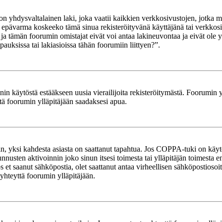
yhdysvaltalainen laki, joka vaatii kaikkien verkkosivustojen, jotka mahd
et epävarma koskeeko tämä sinua rekisteröityvänä käyttäjänä tai verkkosiv
tämän foorumin omistajat eivät voi antaa lakineuvontaa ja eivät ole yh
ksissa tai lakiasioissa tähän foorumiin liittyen?”.
in käytöstä estääkseen uusia vierailijoita rekisteröitymästä. Foorumin yl
tä foorumin ylläpitäjään saadaksesi apua.
in, yksi kahdesta asiasta on saattanut tapahtua. Jos COPPA-tuki on käytöss
nnusten aktivoinnin joko sinun itsesi toimesta tai ylläpitäjän toimesta e
Jos et saanut sähköpostia, olet saattanut antaa virheellisen sähköpostioso
 yhteyttä foorumin ylläpitäjään.