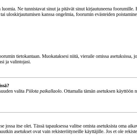
luomia. Ne tunnistavat sinut ja pitävät sinut kirjautuneena foorumille. E
n tai uloskirjautumisen kanssa ongelmia, foorumin evästeiden poistamine
n foorumin tietokantaan. Muokataksesi niitä, vieraile omissa asetuksissa,
i ja valintojasi.
issä?
isuuden valita
Piilota paikallaolo
. Ottamalla tämän asetuksen käyttöön näyt
se jossa itse olet. Tässä tapauksessa valitse omista asetuksista oma ai
n asetukset ovat vain rekisteröityneille käyttäjille. Jos et ole rekiste