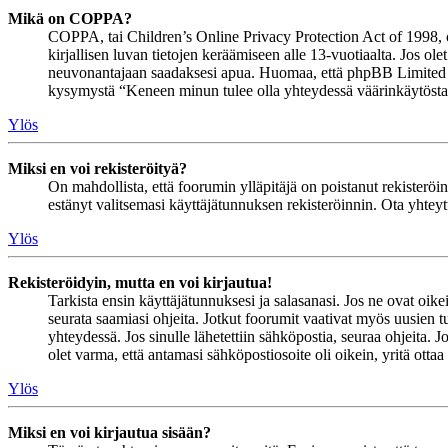
Mikä on COPPA?
COPPA, tai Children’s Online Privacy Protection Act of 1998, on 
kirjallisen luvan tietojen keräämiseen alle 13-vuotiaalta. Jos ol
neuvonantajaan saadaksesi apua. Huomaa, että phpBB Limited ja 
kysymystä “Keneen minun tulee olla yhteydessä väärinkäytöstapau
Ylös
Miksi en voi rekisteröityä?
On mahdollista, että foorumin ylläpitäjä on poistanut rekisteröinn
estänyt valitsemasi käyttäjätunnuksen rekisteröinnin. Ota yhteyt
Ylös
Rekisteröidyin, mutta en voi kirjautua!
Tarkista ensin käyttäjätunnuksesi ja salasanasi. Jos ne ovat oike
seurata saamiasi ohjeita. Jotkut foorumit vaativat myös uusien tu
yhteydessä. Jos sinulle lähetettiin sähköpostia, seuraa ohjeita. 
olet varma, että antamasi sähköpostiosoite oli oikein, yritä ottaa
Ylös
Miksi en voi kirjautua sisään?