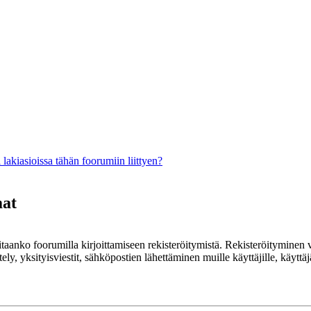
lakiasioissa tähän foorumiin liittyen?
mat
rvitaanko foorumilla kirjoittamiseen rekisteröitymistä. Rekisteröityminen 
ely, yksityisviestit, sähköpostien lähettäminen muille käyttäjille, käyt