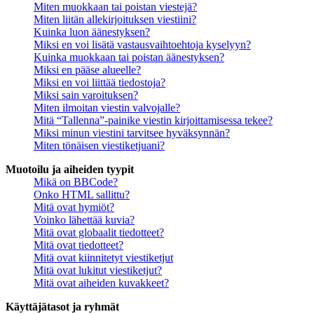
Miten muokkaan tai poistan viestejä?
Miten liitän allekirjoituksen viestiini?
Kuinka luon äänestyksen?
Miksi en voi lisätä vastausvaihtoehtoja kyselyyn?
Kuinka muokkaan tai poistan äänestyksen?
Miksi en pääse alueelle?
Miksi en voi liittää tiedostoja?
Miksi sain varoituksen?
Miten ilmoitan viestin valvojalle?
Mitä “Tallenna”-painike viestin kirjoittamisessa tekee?
Miksi minun viestini tarvitsee hyväksynnän?
Miten tönäisen viestiketjuani?
Muotoilu ja aiheiden tyypit
Mikä on BBCode?
Onko HTML sallittu?
Mitä ovat hymiöt?
Voinko lähettää kuvia?
Mitä ovat globaalit tiedotteet?
Mitä ovat tiedotteet?
Mitä ovat kiinnitetyt viestiketjut
Mitä ovat lukitut viestiketjut?
Mitä ovat aiheiden kuvakkeet?
Käyttäjätasot ja ryhmät