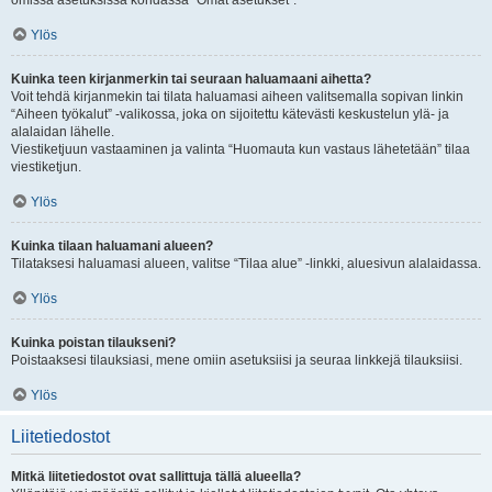
omissa asetuksissa kohdassa “Omat asetukset”.
Ylös
Kuinka teen kirjanmerkin tai seuraan haluamaani aihetta?
Voit tehdä kirjanmekin tai tilata haluamasi aiheen valitsemalla sopivan linkin
“Aiheen työkalut” -valikossa, joka on sijoitettu kätevästi keskustelun ylä- ja
alalaidan lähelle.
Viestiketjuun vastaaminen ja valinta “Huomauta kun vastaus lähetetään” tilaa
viestiketjun.
Ylös
Kuinka tilaan haluamani alueen?
Tilataksesi haluamasi alueen, valitse “Tilaa alue” -linkki, aluesivun alalaidassa.
Ylös
Kuinka poistan tilaukseni?
Poistaaksesi tilauksiasi, mene omiin asetuksiisi ja seuraa linkkejä tilauksiisi.
Ylös
Liitetiedostot
Mitkä liitetiedostot ovat sallittuja tällä alueella?