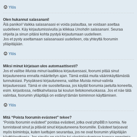
Ylös
Olen hukannut salasanani!
Älä panikoi! Vaikka salasanaasi ei voida palauttaa, se voidaan asettaa
uudelleen. Käy kirjautumissivulla ja klikkaa
Unohdin salasanani
. Seuraa
ohjeita ja sinun pitäisi kohta pystyä kirjautumaan uudelleen.
Jos et pysty asettamaan salasanaasi uudelleen, ota yhteyttä foorumin
ylläpitäjään.
Ylös
Miksi minut kirjataan ulos automaattisesti?
Jos et valitse
Muista minut
-laatikkoa kirjautuessasi, foorumi pitää sinut
kirjautuneena ennalta määritellyn ajan. Tämä estää muita väärinkäyttämästä
tunnuksiasi. Pysyäksesi kirjautuneena, valitse
Muista minut
-valinta
kirjautuessasi. Tämä ei ole suositeltavaa, jos käytät foorumia jaetulta koneelta,
esim. kirjastossa, nettikahvilassa tai koulun tietokoneluokassa. Jos et näe tätä
valintaa, foorumin ylläpitäjä on estänyt tämän toiminnon käyttämisen.
Ylös
Mitä “Poista foorumin evästeet” tekee?
“Poista foorumin evästeet” poistaa evästeet, jotka ovat phpBB:n luomia. Ne
tunnistavat sinut ja pitävät sinut kirjautuneena foorumille. Evästeet tarjoavat
myös toimintoja, kuten luettujen seurantaa, jos ne ovat foorumin ylläpitäjän