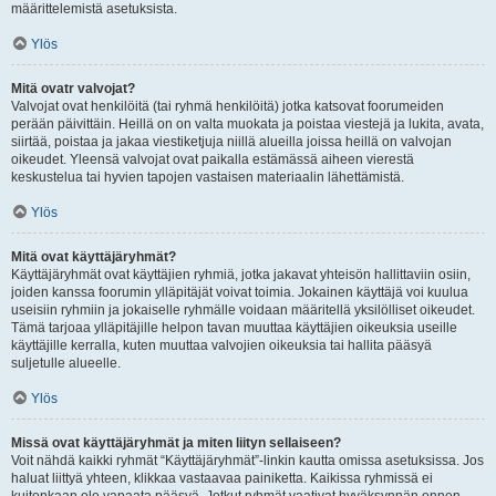
määrittelemistä asetuksista.
Ylös
Mitä ovatr valvojat?
Valvojat ovat henkilöitä (tai ryhmä henkilöitä) jotka katsovat foorumeiden
perään päivittäin. Heillä on on valta muokata ja poistaa viestejä ja lukita, avata,
siirtää, poistaa ja jakaa viestiketjuja niillä alueilla joissa heillä on valvojan
oikeudet. Yleensä valvojat ovat paikalla estämässä aiheen vierestä
keskustelua tai hyvien tapojen vastaisen materiaalin lähettämistä.
Ylös
Mitä ovat käyttäjäryhmät?
Käyttäjäryhmät ovat käyttäjien ryhmiä, jotka jakavat yhteisön hallittaviin osiin,
joiden kanssa foorumin ylläpitäjät voivat toimia. Jokainen käyttäjä voi kuulua
useisiin ryhmiin ja jokaiselle ryhmälle voidaan määritellä yksilölliset oikeudet.
Tämä tarjoaa ylläpitäjille helpon tavan muuttaa käyttäjien oikeuksia useille
käyttäjille kerralla, kuten muuttaa valvojien oikeuksia tai hallita pääsyä
suljetulle alueelle.
Ylös
Missä ovat käyttäjäryhmät ja miten liityn sellaiseen?
Voit nähdä kaikki ryhmät “Käyttäjäryhmät”-linkin kautta omissa asetuksissa. Jos
haluat liittyä yhteen, klikkaa vastaavaa painiketta. Kaikissa ryhmissä ei