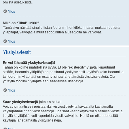
omista asetuksista.
Ylös
Mikä on “Tiimi” linkki?
Tämä sivu näyttää sinulle listan foorumin henkilökunnasta, mukaanluettuna
ylläpitäjät, valvojat ja muut tiedot, kuten alueet joita he valvovat.
Ylös
Yksityisviestit
En voi lähettää yksityisviestejä!
Tähän on kolme mahdollista syytä. Et ole rekisteröitynyt ja/tai kirjautunut
sisään, foorumin ylläpitäjä on poistanut yksityisviestit käytöstä koko foorumilta
tai foorumin ylläpitäjä on estänyt sinua lähettämästä yksityisviestejä. Ota
yhteyttä foorumin ylläpitäjään saadaksesi lisätietoja.
Ylös
Saan yksityisviestejä joita en halua!
Voit automaattisesti poistaa yksityisviestit tietyltä käyttäjältä käyttämällä
käyttäjänhallinnan viestisääntöjä. Jos saat väärinkäytöksiä sisältäviä viestejä
tietyltä käyttäjältä, voit raportoida viestit valvojille. Heillä on oikeudet estää
käyttäjiä lähettämästä yksityisviestejä.