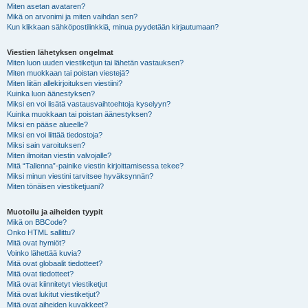
Miten asetan avataren?
Mikä on arvonimi ja miten vaihdan sen?
Kun klikkaan sähköpostilinkkiä, minua pyydetään kirjautumaan?
Viestien lähetyksen ongelmat
Miten luon uuden viestiketjun tai lähetän vastauksen?
Miten muokkaan tai poistan viestejä?
Miten liitän allekirjoituksen viestiini?
Kuinka luon äänestyksen?
Miksi en voi lisätä vastausvaihtoehtoja kyselyyn?
Kuinka muokkaan tai poistan äänestyksen?
Miksi en pääse alueelle?
Miksi en voi liittää tiedostoja?
Miksi sain varoituksen?
Miten ilmoitan viestin valvojalle?
Mitä “Tallenna”-painike viestin kirjoittamisessa tekee?
Miksi minun viestini tarvitsee hyväksynnän?
Miten tönäisen viestiketjuani?
Muotoilu ja aiheiden tyypit
Mikä on BBCode?
Onko HTML sallittu?
Mitä ovat hymiöt?
Voinko lähettää kuvia?
Mitä ovat globaalit tiedotteet?
Mitä ovat tiedotteet?
Mitä ovat kiinnitetyt viestiketjut
Mitä ovat lukitut viestiketjut?
Mitä ovat aiheiden kuvakkeet?