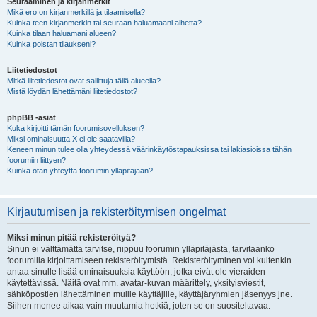
Seuraaminen ja kirjanmerkit
Mikä ero on kirjanmerkillä ja tilaamisella?
Kuinka teen kirjanmerkin tai seuraan haluamaani aihetta?
Kuinka tilaan haluamani alueen?
Kuinka poistan tilaukseni?
Liitetiedostot
Mitkä liitetiedostot ovat sallittuja tällä alueella?
Mistä löydän lähettämäni liitetiedostot?
phpBB -asiat
Kuka kirjoitti tämän foorumisovelluksen?
Miksi ominaisuutta X ei ole saatavilla?
Keneen minun tulee olla yhteydessä väärinkäytöstapauksissa tai lakiasioissa tähän
foorumiin liittyen?
Kuinka otan yhteyttä foorumin ylläpitäjään?
Kirjautumisen ja rekisteröitymisen ongelmat
Miksi minun pitää rekisteröityä?
Sinun ei välttämättä tarvitse, riippuu foorumin ylläpitäjästä, tarvitaanko
foorumilla kirjoittamiseen rekisteröitymistä. Rekisteröityminen voi kuitenkin
antaa sinulle lisää ominaisuuksia käyttöön, jotka eivät ole vieraiden
käytettävissä. Näitä ovat mm. avatar-kuvan määrittely, yksityisviestit,
sähköpostien lähettäminen muille käyttäjille, käyttäjäryhmien jäsenyys jne.
Siihen menee aikaa vain muutamia hetkiä, joten se on suositeltavaa.