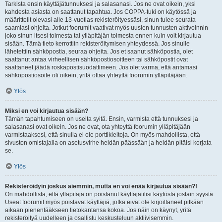
Tarkista ensin käyttäjätunnuksesi ja salasanasi. Jos ne ovat oikein, yksi
kahdesta asiasta on saattanut tapahtua. Jos COPPA-tuki on käytössä ja
määrittelit olevasi alle 13-vuotias rekisteröityessäsi, sinun tulee seurata
saamiasi ohjeita. Jotkut foorumit vaativat myös uusien tunnusten aktivoinnin
joko sinun itsesi toimesta tai ylläpitäjän toimesta ennen kuin voit kirjautua
sisään. Tämä tieto kerrottiin rekisteröitymisen yhteydessä. Jos sinulle
lähetettiin sähköpostia, seuraa ohjeita. Jos et saanut sähköpostia, olet
saattanut antaa virheellisen sähköpostiosoitteen tai sähköpostit ovat
saattaneet jäädä roskapostisuodattimeen. Jos olet varma, että antamasi
sähköpostiosoite oli oikein, yritä ottaa yhteyttä foorumin ylläpitäjään.
Ylös
Miksi en voi kirjautua sisään?
Tämän tapahtumiseen on useita syitä. Ensin, varmista että tunnuksesi ja
salasanasi ovat oikein. Jos ne ovat, ota yhteyttä foorumin ylläpitäjään
varmistaaksesi, että sinulla ei ole porttikieltoja. On myös mahdollista, että
sivuston omistajalla on asetusvirhe heidän päässään ja heidän pitäisi korjata
se.
Ylös
Rekisteröidyin joskus aiemmin, mutta en voi enää kirjautua sisään?!
On mahdollista, että ylläpitäjä on poistanut käyttäjätilisi käytöstä jostain syystä.
Useat foorumit myös poistavat käyttäjiä, jotka eivät ole kirjoittaneet pitkään
aikaan pienentääkseen tietokantansa kokoa. Jos näin on käynyt, yritä
rekisteröityä uudelleen ja osallistu keskusteluun aktiivisemmin.