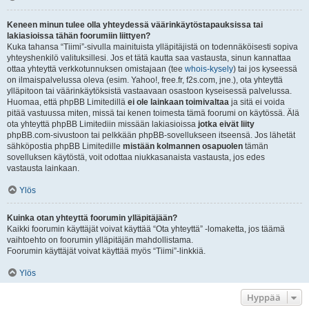
Keneen minun tulee olla yhteydessä väärinkäytöstapauksissa tai
lakiasioissa tähän foorumiin liittyen?
Kuka tahansa “Tiimi”-sivulla mainituista ylläpitäjistä on todennäköisesti sopiva
yhteyshenkilö valituksillesi. Jos et tätä kautta saa vastausta, sinun kannattaa
ottaa yhteyttä verkkotunnuksen omistajaan (tee
whois-kysely
) tai jos kyseessä
on ilmaispalvelussa oleva (esim. Yahoo!, free.fr, f2s.com, jne.), ota yhteyttä
ylläpitoon tai väärinkäytöksistä vastaavaan osastoon kyseisessä palvelussa.
Huomaa, että phpBB Limitedillä
ei ole lainkaan toimivaltaa
ja sitä ei voida
pitää vastuussa miten, missä tai kenen toimesta tämä foorumi on käytössä. Älä
ota yhteyttä phpBB Limitediin missään lakiasioissa
jotka eivät liity
phpBB.com-sivustoon tai pelkkään phpBB-sovellukseen itseensä. Jos lähetät
sähköpostia phpBB Limitedille
mistään kolmannen osapuolen
tämän
sovelluksen käytöstä, voit odottaa niukkasanaista vastausta, jos edes
vastausta lainkaan.
Ylös
Kuinka otan yhteyttä foorumin ylläpitäjään?
Kaikki foorumin käyttäjät voivat käyttää “Ota yhteyttä” -lomaketta, jos täämä
vaihtoehto on foorumin ylläpitäjän mahdollistama.
Foorumin käyttäjät voivat käyttää myös “Tiimi”-linkkiä.
Ylös
Hyppää