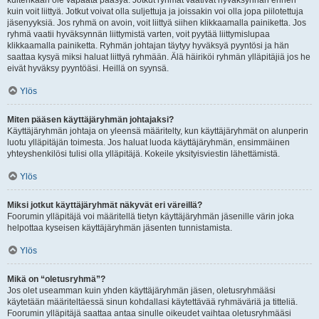
kuitenkaan ole vapaata pääsyä. Jotkut ryhmät vaativat hyväksynnän ennen
kuin voit liittyä. Jotkut voivat olla suljettuja ja joissakin voi olla jopa piilotettuja
jäsenyyksiä. Jos ryhmä on avoin, voit liittyä siihen klikkaamalla painiketta. Jos
ryhmä vaatii hyväksynnän liittymistä varten, voit pyytää liittymislupaa
klikkaamalla painiketta. Ryhmän johtajan täytyy hyväksyä pyyntösi ja hän
saattaa kysyä miksi haluat liittyä ryhmään. Älä häiriköi ryhmän ylläpitäjiä jos he
eivät hyväksy pyyntöäsi. Heillä on syynsä.
Ylös
Miten pääsen käyttäjäryhmän johtajaksi?
Käyttäjäryhmän johtaja on yleensä määritelty, kun käyttäjäryhmät on alunperin
luotu ylläpitäjän toimesta. Jos haluat luoda käyttäjäryhmän, ensimmäinen
yhteyshenkilösi tulisi olla ylläpitäjä. Kokeile yksityisviestin lähettämistä.
Ylös
Miksi jotkut käyttäjäryhmät näkyvät eri väreillä?
Foorumin ylläpitäjä voi määritellä tietyn käyttäjäryhmän jäsenille värin joka
helpottaa kyseisen käyttäjäryhmän jäsenten tunnistamista.
Ylös
Mikä on “oletusryhmä”?
Jos olet useamman kuin yhden käyttäjäryhmän jäsen, oletusryhmääsi
käytetään määriteltäessä sinun kohdallasi käytettävää ryhmäväriä ja titteliä.
Foorumin ylläpitäjä saattaa antaa sinulle oikeudet vaihtaa oletusryhmääsi