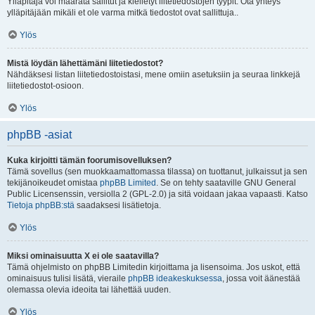
Ylläpitäjä voi määrätä sallitut ja kielletyt liitetiedostojen tyypit. Ota yhteys
ylläpitäjään mikäli et ole varma mitkä tiedostot ovat sallittuja..
Ylös
Mistä löydän lähettämäni liitetiedostot?
Nähdäksesi listan liitetiedostoistasi, mene omiin asetuksiin ja seuraa linkkejä
liitetiedostot-osioon.
Ylös
phpBB -asiat
Kuka kirjoitti tämän foorumisovelluksen?
Tämä sovellus (sen muokkaamattomassa tilassa) on tuottanut, julkaissut ja sen
tekijänoikeudet omistaa
phpBB Limited
. Se on tehty saataville GNU General
Public Licensenssin, versiolla 2 (GPL-2.0) ja sitä voidaan jakaa vapaasti. Katso
Tietoja phpBB:stä
saadaksesi lisätietoja.
Ylös
Miksi ominaisuutta X ei ole saatavilla?
Tämä ohjelmisto on phpBB Limitedin kirjoittama ja lisensoima. Jos uskot, että
ominaisuus tulisi lisätä, vieraile
phpBB ideakeskuksessa
, jossa voit äänestää
olemassa olevia ideoita tai lähettää uuden.
Ylös