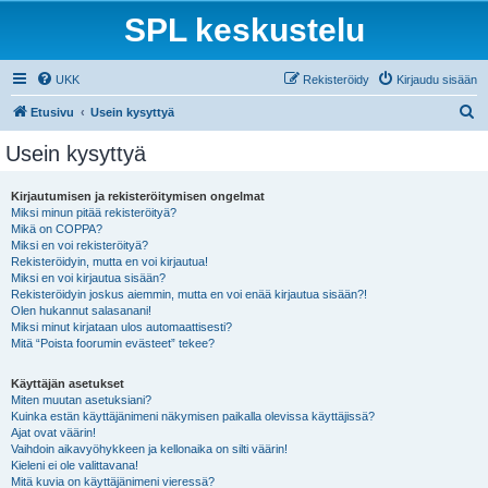
SPL keskustelu
UKK
Rekisteröidy
Kirjaudu sisään
E
Etusivu
Usein kysyttyä
t
Usein kysyttyä
s
i
Kirjautumisen ja rekisteröitymisen ongelmat
Miksi minun pitää rekisteröityä?
Mikä on COPPA?
Miksi en voi rekisteröityä?
Rekisteröidyin, mutta en voi kirjautua!
Miksi en voi kirjautua sisään?
Rekisteröidyin joskus aiemmin, mutta en voi enää kirjautua sisään?!
Olen hukannut salasanani!
Miksi minut kirjataan ulos automaattisesti?
Mitä “Poista foorumin evästeet” tekee?
Käyttäjän asetukset
Miten muutan asetuksiani?
Kuinka estän käyttäjänimeni näkymisen paikalla olevissa käyttäjissä?
Ajat ovat väärin!
Vaihdoin aikavyöhykkeen ja kellonaika on silti väärin!
Kieleni ei ole valittavana!
Mitä kuvia on käyttäjänimeni vieressä?