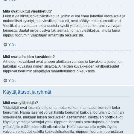
Mitä ovat lukitut viestiketjut?
Lukitut viestiketjut ovat viestiketjuja, joihin ei voi enää lähettää vastauksia ja
mahdolliset kyselyt joita viestiketjussa oli, ovat päättyneet automaattisesti.
Viestiketjuja voidaan lukita useista syistä ylläpitäjän tai foorumin valvojan
toimesta. Saatat myös pystyä lukitsemaan oman viestiketjusi, mutta tämä
riippuu foorumin ylläpitäjän antamista oikeuksista.
Ylös
Mitä ovat aiheiden kuvakkeet?
Aiheiden kuvakkeet ovat aiheen aloittajan valitsemia kuvakkeita joiden on
tarkoitus kuvastaa niiden sisältöä. Aiheiden kuvakkeiden käyttöoikeudet
riippuvat foorumin ylläpitäjän määrittelemistä oikeuksista.
Ylös
Käyttäjätasot ja ryhmät
Mitä ovat ylläpitäjät?
Ylläpitäjät ovat jäseniä joille on annettu korkeimman tason kontrolli koko
foorumiin. Nämä jäsenet voivat hallita foorumin kaikkia foorumin toiminnan
osa-alueita, mukaan lukien oikeuksien asettaminen, käyttäjien porttikiellot,
käyttäjäryhmät ja valvojat yms., riippuen foorumin perustajasta ja hänen
ylläpitäjille määrittelemistä oikeuksista. Heillä saattaa olla myös täydet
valvojan oikeudet kaikilla keskustelualueilla, riippuen foorumin perustajan