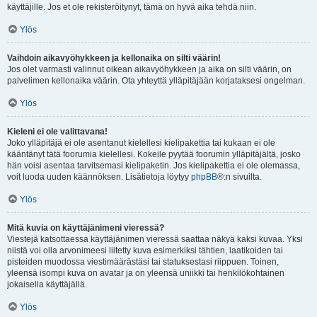
käyttäjille. Jos et ole rekisteröitynyt, tämä on hyvä aika tehdä niin.
Ylös
Vaihdoin aikavyöhykkeen ja kellonaika on silti väärin!
Jos olet varmasti valinnut oikean aikavyöhykkeen ja aika on silti väärin, on
palvelimen kellonaika väärin. Ota yhteyttä ylläpitäjään korjataksesi ongelman.
Ylös
Kieleni ei ole valittavana!
Joko ylläpitäjä ei ole asentanut kielellesi kielipakettia tai kukaan ei ole
kääntänyt tätä foorumia kielellesi. Kokeile pyytää foorumin ylläpitäjältä, josko
hän voisi asentaa tarvitsemasi kielipaketin. Jos kielipakettia ei ole olemassa,
voit luoda uuden käännöksen. Lisätietoja löytyy
phpBB
®:n sivuilta.
Ylös
Mitä kuvia on käyttäjänimeni vieressä?
Viestejä katsottaessa käyttäjänimen vieressä saattaa näkyä kaksi kuvaa. Yksi
niistä voi olla arvonimeesi liitetty kuva esimerkiksi tähtien, laatikoiden tai
pisteiden muodossa viestimäärästäsi tai statuksestasi riippuen. Toinen,
yleensä isompi kuva on avatar ja on yleensä uniikki tai henkilökohtainen
jokaisella käyttäjällä.
Ylös