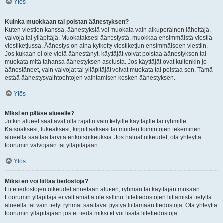
Ylös
Kuinka muokkaan tai poistan äänestyksen?
Kuten viestien kanssa, äänestyksiä voi muokata vain alkuperäinen lähettäjä,
valvoja tai ylläpitäjä. Muokataksesi äänestystä, muokkaa ensimmäistä viestiä
viestiketjussa. Äänestys on aina kytketty viestiketjun ensimmäiseen viestiin.
Jos kukaan ei ole vielä äänestänyt, käyttäjät voivat poistaa äänestyksen tai
muokata mitä tahansa äänestyksen asetusta. Jos käyttäjät ovat kuitenkin jo
äänestäneet, vain valvojat tai ylläpitäjät voivat muokata tai poistaa sen. Tämä
estää äänestysvaihtoehtojen vaihtamisen kesken äänestyksen.
Ylös
Miksi en pääse alueelle?
Jotkin alueet saattavat olla rajattu vain tietyille käyttäjille tai ryhmille.
Katsoaksesi, lukeaksesi, kirjoittaaksesi tai muiden toimintojen tekeminen
alueella saattaa tarvita erikoisoikeuksia. Jos haluat oikeudet, ota yhteyttä
foorumin valvojaan tai ylläpitäjään.
Ylös
Miksi en voi liittää tiedostoja?
Liitetiedostojen oikeudet annetaan alueen, ryhmän tai käyttäjän mukaan.
Foorumin ylläpitäjä ei välttämättä ole sallinut liitetiedostojen liittämistä tietyllä
alueella tai vain tietyt ryhmät saattavat pystyä liittämään tiedostoja. Ota yhteyttä
foorumin ylläpitäjään jos et tiedä miksi et voi lisätä liitetiedostoja.