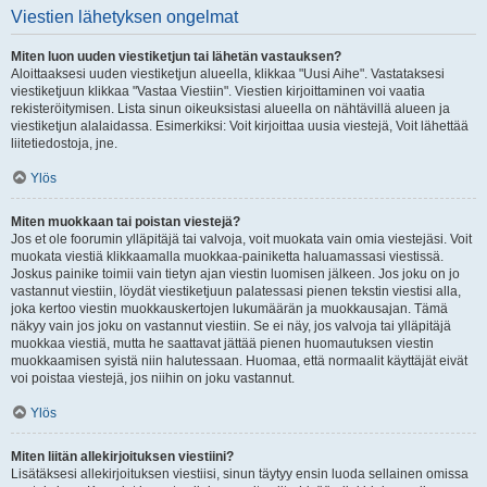
Viestien lähetyksen ongelmat
Miten luon uuden viestiketjun tai lähetän vastauksen?
Aloittaaksesi uuden viestiketjun alueella, klikkaa "Uusi Aihe". Vastataksesi
viestiketjuun klikkaa "Vastaa Viestiin". Viestien kirjoittaminen voi vaatia
rekisteröitymisen. Lista sinun oikeuksistasi alueella on nähtävillä alueen ja
viestiketjun alalaidassa. Esimerkiksi: Voit kirjoittaa uusia viestejä, Voit lähettää
liitetiedostoja, jne.
Ylös
Miten muokkaan tai poistan viestejä?
Jos et ole foorumin ylläpitäjä tai valvoja, voit muokata vain omia viestejäsi. Voit
muokata viestiä klikkaamalla muokkaa-painiketta haluamassasi viestissä.
Joskus painike toimii vain tietyn ajan viestin luomisen jälkeen. Jos joku on jo
vastannut viestiin, löydät viestiketjuun palatessasi pienen tekstin viestisi alla,
joka kertoo viestin muokkauskertojen lukumäärän ja muokkausajan. Tämä
näkyy vain jos joku on vastannut viestiin. Se ei näy, jos valvoja tai ylläpitäjä
muokkaa viestiä, mutta he saattavat jättää pienen huomautuksen viestin
muokkaamisen syistä niin halutessaan. Huomaa, että normaalit käyttäjät eivät
voi poistaa viestejä, jos niihin on joku vastannut.
Ylös
Miten liitän allekirjoituksen viestiini?
Lisätäksesi allekirjoituksen viestiisi, sinun täytyy ensin luoda sellainen omissa