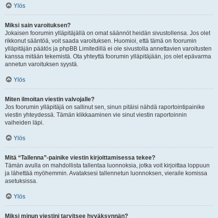
Ylös
Miksi sain varoituksen?
Jokaisen foorumin ylläpitäjällä on omat säännöt heidän sivustollensa. Jos olet
rikkonut sääntöä, voit saada varoituksen. Huomioi, että tämä on foorumin
ylläpitäjän päätös ja phpBB Limitedillä ei ole sivustolla annettavien varoitusten
kanssa mitään tekemistä. Ota yhteyttä foorumin ylläpitäjään, jos olet epävarma
annetun varoituksen syystä.
Ylös
Miten ilmoitan viestin valvojalle?
Jos foorumin ylläpitäjä on sallinut sen, sinun pitäisi nähdä raportointipainike
viestin yhteydessä. Tämän klikkaaminen vie sinut viestin raportoinnin
vaiheiden läpi.
Ylös
Mitä “Tallenna”-painike viestin kirjoittamisessa tekee?
Tämän avulla on mahdollista tallentaa luonnoksia, jotka voit kirjoittaa loppuun
ja lähettää myöhemmin. Avataksesi tallennetun luonnoksen, vieraile komissa
asetuksissa.
Ylös
Miksi minun viestini tarvitsee hyväksynnän?