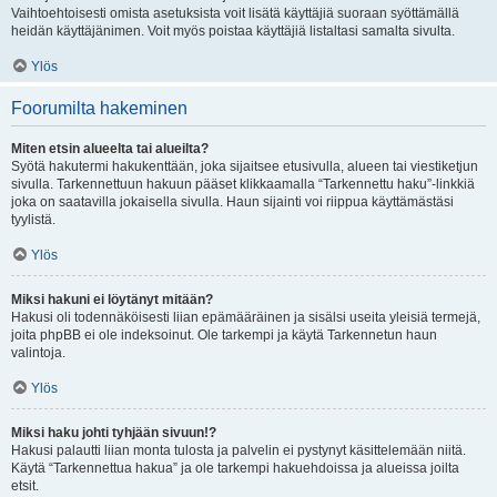
Vaihtoehtoisesti omista asetuksista voit lisätä käyttäjiä suoraan syöttämällä
heidän käyttäjänimen. Voit myös poistaa käyttäjiä listaltasi samalta sivulta.
Ylös
Foorumilta hakeminen
Miten etsin alueelta tai alueilta?
Syötä hakutermi hakukenttään, joka sijaitsee etusivulla, alueen tai viestiketjun
sivulla. Tarkennettuun hakuun pääset klikkaamalla “Tarkennettu haku”-linkkiä
joka on saatavilla jokaisella sivulla. Haun sijainti voi riippua käyttämästäsi
tyylistä.
Ylös
Miksi hakuni ei löytänyt mitään?
Hakusi oli todennäköisesti liian epämääräinen ja sisälsi useita yleisiä termejä,
joita phpBB ei ole indeksoinut. Ole tarkempi ja käytä Tarkennetun haun
valintoja.
Ylös
Miksi haku johti tyhjään sivuun!?
Hakusi palautti liian monta tulosta ja palvelin ei pystynyt käsittelemään niitä.
Käytä “Tarkennettua hakua” ja ole tarkempi hakuehdoissa ja alueissa joilta
etsit.