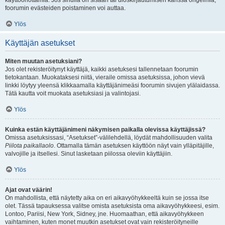
käyttöönottamia. Jos sinulla on sisään tai uloskirjautumisen kanssa ongelmia,
foorumin evästeiden poistaminen voi auttaa.
Ylös
Käyttäjän asetukset
Miten muutan asetuksiani?
Jos olet rekisteröitynyt käyttäjä, kaikki asetuksesi tallennetaan foorumin
tietokantaan. Muokataksesi niitä, vieraile omissa asetuksissa, johon vievä
linkki löytyy yleensä klikkaamalla käyttäjänimeäsi foorumin sivujen ylälaidassa.
Tätä kautta voit muokata asetuksiasi ja valintojasi.
Ylös
Kuinka estän käyttäjänimeni näkymisen paikalla olevissa käyttäjissä?
Omissa asetuksissasi, “Asetukset”-välilehdellä, löydät mahdollisuuden valita
Piilota paikallaolo
. Ottamalla tämän asetuksen käyttöön näyt vain ylläpitäjille,
valvojille ja itsellesi. Sinut lasketaan piilossa oleviin käyttäjiin.
Ylös
Ajat ovat väärin!
On mahdollista, että näytetty aika on eri aikavyöhykkeeltä kuin se jossa itse
olet. Tässä tapauksessa valitse omista asetuksista oma aikavyöhykkeesi, esim.
Lontoo, Pariisi, New York, Sidney, jne. Huomaathan, että aikavyöhykkeen
vaihtaminen, kuten monet muutkin asetukset ovat vain rekisteröityneille