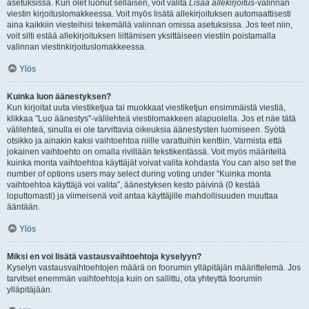
asetuksissa. Kun olet luonut sellaisen, voit valita
Lisää allekirjoitus
-valinnan
viestin kirjoituslomakkeessa. Voit myös lisätä allekirjoituksen automaattisesti
aina kaikkiin viesteihisi tekemällä valinnan omissa asetuksissa. Jos teet niin,
voit silti estää allekirjoituksen liittämisen yksittäiseen viestiin poistamalla
valinnan viestinkirjoituslomakkeessa.
Ylös
Kuinka luon äänestyksen?
Kun kirjoitat uuta viestiketjua tai muokkaat viestiketjun ensimmäistä viestiä,
klikkaa "Luo äänestys"-välilehteä viestilomakkeen alapuolella. Jos et näe tätä
välilehteä, sinulla ei ole tarvittavia oikeuksia äänestysten luomiseen. Syötä
otsikko ja ainakin kaksi vaihtoehtoa niille varattuihin kenttiin. Varmista että
jokainen vaihtoehto on omalla rivillään tekstikentässä. Voit myös määritellä
kuinka monta vaihtoehtoa käyttäjät voivat valita kohdasta You can also set the
number of options users may select during voting under “Kuinka monta
vaihtoehtoa käyttäjä voi valita”, äänestyksen kesto päivinä (0 kestää
loputtomasti) ja viimeisenä voit antaa käyttäjille mahdollisuuden muuttaa
ääntään.
Ylös
Miksi en voi lisätä vastausvaihtoehtoja kyselyyn?
Kyselyn vastausvaihtoehtojen määrä on foorumin ylläpitäjän määrittelemä. Jos
tarvitset enemmän vaihtoehtoja kuin on sallittu, ota yhteyttä foorumin
ylläpitäjään.