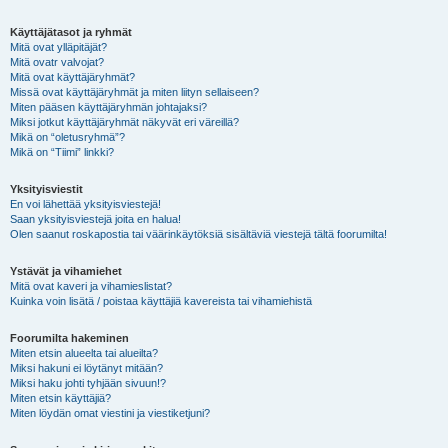
Käyttäjätasot ja ryhmät
Mitä ovat ylläpitäjät?
Mitä ovatr valvojat?
Mitä ovat käyttäjäryhmät?
Missä ovat käyttäjäryhmät ja miten liityn sellaiseen?
Miten pääsen käyttäjäryhmän johtajaksi?
Miksi jotkut käyttäjäryhmät näkyvät eri väreillä?
Mikä on “oletusryhmä”?
Mikä on “Tiimi” linkki?
Yksityisviestit
En voi lähettää yksityisviestejä!
Saan yksityisviestejä joita en halua!
Olen saanut roskapostia tai väärinkäytöksiä sisältäviä viestejä tältä foorumilta!
Ystävät ja vihamiehet
Mitä ovat kaveri ja vihamieslistat?
Kuinka voin lisätä / poistaa käyttäjiä kavereista tai vihamiehistä
Foorumilta hakeminen
Miten etsin alueelta tai alueilta?
Miksi hakuni ei löytänyt mitään?
Miksi haku johti tyhjään sivuun!?
Miten etsin käyttäjiä?
Miten löydän omat viestini ja viestiketjuni?