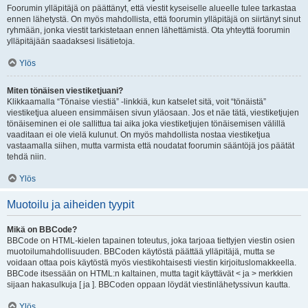
Foorumin ylläpitäjä on päättänyt, että viestit kyseiselle alueelle tulee tarkastaa
ennen lähetystä. On myös mahdollista, että foorumin ylläpitäjä on siirtänyt sinut
ryhmään, jonka viestit tarkistetaan ennen lähettämistä. Ota yhteyttä foorumin
ylläpitäjään saadaksesi lisätietoja.
Ylös
Miten tönäisen viestiketjuani?
Klikkaamalla “Tönaise viestiä” -linkkiä, kun katselet sitä, voit “tönäistä”
viestiketjua alueen ensimmäisen sivun yläosaan. Jos et näe tätä, viestiketjujen
tönäiseminen ei ole sallittua tai aika joka viestiketjujen tönäisemisen välillä
vaaditaan ei ole vielä kulunut. On myös mahdollista nostaa viestiketjua
vastaamalla siihen, mutta varmista että noudatat foorumin sääntöjä jos päätät
tehdä niin.
Ylös
Muotoilu ja aiheiden tyypit
Mikä on BBCode?
BBCode on HTML-kielen tapainen toteutus, joka tarjoaa tiettyjen viestin osien
muotoilumahdollisuuden. BBCoden käytöstä päättää ylläpitäjä, mutta se
voidaan ottaa pois käytöstä myös viestikohtaisesti viestin kirjoituslomakkeella.
BBCode itsessään on HTML:n kaltainen, mutta tagit käyttävät < ja > merkkien
sijaan hakasulkuja [ ja ]. BBCoden oppaan löydät viestinlähetyssivun kautta.
Ylös