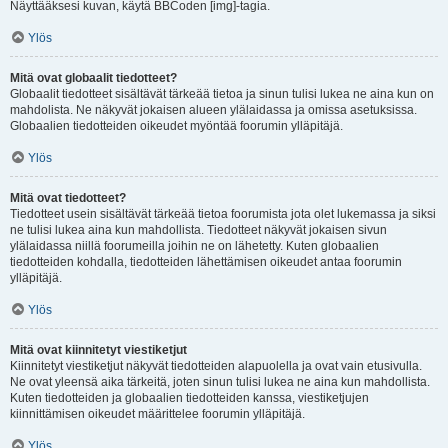
Näyttääksesi kuvan, käytä BBCoden [img]-tagia.
Ylös
Mitä ovat globaalit tiedotteet?
Globaalit tiedotteet sisältävät tärkeää tietoa ja sinun tulisi lukea ne aina kun on
mahdolista. Ne näkyvät jokaisen alueen ylälaidassa ja omissa asetuksissa.
Globaalien tiedotteiden oikeudet myöntää foorumin ylläpitäjä.
Ylös
Mitä ovat tiedotteet?
Tiedotteet usein sisältävät tärkeää tietoa foorumista jota olet lukemassa ja siksi
ne tulisi lukea aina kun mahdollista. Tiedotteet näkyvät jokaisen sivun
ylälaidassa niillä foorumeilla joihin ne on lähetetty. Kuten globaalien
tiedotteiden kohdalla, tiedotteiden lähettämisen oikeudet antaa foorumin
ylläpitäjä.
Ylös
Mitä ovat kiinnitetyt viestiketjut
Kiinnitetyt viestiketjut näkyvät tiedotteiden alapuolella ja ovat vain etusivulla.
Ne ovat yleensä aika tärkeitä, joten sinun tulisi lukea ne aina kun mahdollista.
Kuten tiedotteiden ja globaalien tiedotteiden kanssa, viestiketjujen
kiinnittämisen oikeudet määrittelee foorumin ylläpitäjä.
Ylös