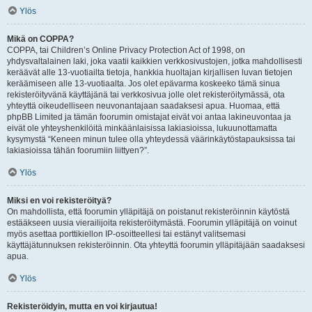
Ylös
Mikä on COPPA?
COPPA, tai Children’s Online Privacy Protection Act of 1998, on
yhdysvaltalainen laki, joka vaatii kaikkien verkkosivustojen, jotka mahdollisesti
keräävät alle 13-vuotiailta tietoja, hankkia huoltajan kirjallisen luvan tietojen
keräämiseen alle 13-vuotiaalta. Jos olet epävarma koskeeko tämä sinua
rekisteröityvänä käyttäjänä tai verkkosivua jolle olet rekisteröitymässä, ota
yhteyttä oikeudelliseen neuvonantajaan saadaksesi apua. Huomaa, että
phpBB Limited ja tämän foorumin omistajat eivät voi antaa lakineuvontaa ja
eivät ole yhteyshenkilöitä minkäänlaisissa lakiasioissa, lukuunottamatta
kysymystä “Keneen minun tulee olla yhteydessä väärinkäytöstapauksissa tai
lakiasioissa tähän foorumiin liittyen?”.
Ylös
Miksi en voi rekisteröityä?
On mahdollista, että foorumin ylläpitäjä on poistanut rekisteröinnin käytöstä
estääkseen uusia vierailijoita rekisteröitymästä. Foorumin ylläpitäjä on voinut
myös asettaa porttikiellon IP-osoitteellesi tai estänyt valitsemasi
käyttäjätunnuksen rekisteröinnin. Ota yhteyttä foorumin ylläpitäjään saadaksesi
apua.
Ylös
Rekisteröidyin, mutta en voi kirjautua!