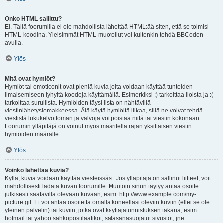
Onko HTML sallittu?
Ei. Tällä foorumilla ei ole mahdollista lähettää HTML:ää siten, että se toimisi
HTML-koodina. Yleisimmät HTML-muotoilut voi kuitenkin tehdä BBCoden
avulla.
Ylös
Mitä ovat hymiöt?
Hymiöt tai emoticonit ovat pieniä kuvia joita voidaan käyttää tunteiden
ilmaisemiseen lyhyitä koodeja käyttämällä. Esimerkiksi :) tarkoittaa iloista ja :(
tarkoittaa surullista. Hymiöiden täysi lista on nähtävillä
viestinlähetyslomakkeessa. Älä käytä hymiöitä liikaa, sillä ne voivat tehdä
viestistä lukukelvottoman ja valvoja voi poistaa niitä tai viestin kokonaan.
Foorumin ylläpitäjä on voinut myös määritellä rajan yksittäisen viestin
hymiöiden määrälle.
Ylös
Voinko lähettää kuvia?
Kyllä, kuvia voidaan käyttää viesteissäsi. Jos ylläpitäjä on sallinut liitteet, voit
mahdollisesti ladata kuvan foorumille. Muutoin sinun täytyy antaa osoite
julkisesti saatavilla olevaan kuvaan, esim. http://www.example.com/my-
picture.gif. Et voi antaa osoitetta omalla koneellasi oleviin kuviin (ellei se ole
yleinen palvelin) tai kuviin, jotka ovat käyttäjätunnistuksen takana, esim.
hotmail tai yahoo sähköpostilaatikot, salasanasuojatut sivustot, jne.