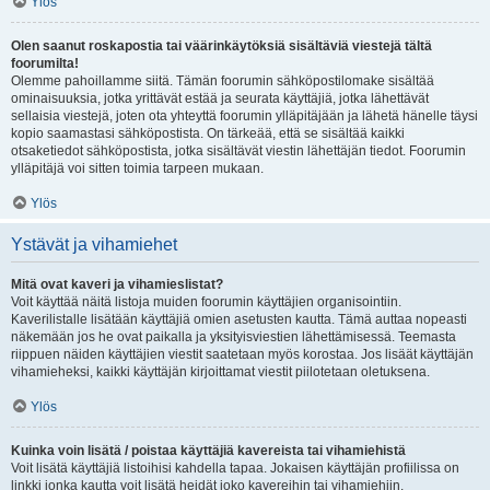
Ylös
Olen saanut roskapostia tai väärinkäytöksiä sisältäviä viestejä tältä
foorumilta!
Olemme pahoillamme siitä. Tämän foorumin sähköpostilomake sisältää
ominaisuuksia, jotka yrittävät estää ja seurata käyttäjiä, jotka lähettävät
sellaisia viestejä, joten ota yhteyttä foorumin ylläpitäjään ja lähetä hänelle täysi
kopio saamastasi sähköpostista. On tärkeää, että se sisältää kaikki
otsaketiedot sähköpostista, jotka sisältävät viestin lähettäjän tiedot. Foorumin
ylläpitäjä voi sitten toimia tarpeen mukaan.
Ylös
Ystävät ja vihamiehet
Mitä ovat kaveri ja vihamieslistat?
Voit käyttää näitä listoja muiden foorumin käyttäjien organisointiin.
Kaverilistalle lisätään käyttäjiä omien asetusten kautta. Tämä auttaa nopeasti
näkemään jos he ovat paikalla ja yksityisviestien lähettämisessä. Teemasta
riippuen näiden käyttäjien viestit saatetaan myös korostaa. Jos lisäät käyttäjän
vihamieheksi, kaikki käyttäjän kirjoittamat viestit piilotetaan oletuksena.
Ylös
Kuinka voin lisätä / poistaa käyttäjiä kavereista tai vihamiehistä
Voit lisätä käyttäjiä listoihisi kahdella tapaa. Jokaisen käyttäjän profiilissa on
linkki jonka kautta voit lisätä heidät joko kavereihin tai vihamiehiin.