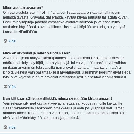
Miten asetan avataren?
Omissa asetuksissa, “Profiilin” alla, voit lisätä avataren käyttämällä jotain
neljästä tavasta: Gravatar, galleriasta, käyttää kuvaa muualta tai ladata kuvan.
Foorumin ylläpitäjä päättää otetaanko avataret käyttöön ja valitsee mitkä
avatarien käyttöönottotavat sallitaan. Jos et voi käyttää avataria, ota yhteyttä
foorumin ylläpitäjään.
Ylös
Mikä on arvonimi ja miten vaihdan sen?
Arvonimet, jotka näkyvät käyttäjänimesi alla osoittavat kirjoittamiesi viestien
määrän tai tietyt käyttäjät, kuten ylläpitäjät tai valvojat. Yleensä et voi vaihtaa
minkään arvonimen tekstiä, sillä nämä ovat ylläpitäjän määrittelemiä. Älä
kirjoita viestejä vain parantaaksesi arvonimeäsi. Useimmat foorumit eivät siedä
tätä ja valvojat tai ylläpitäjät voivat yksinkertaisesti pienentää viestilaskuriasi.
Ylös
Kun klikkaan sähköpostilinkkiä, minua pyydetään kirjautumaan?
Vain rekisteröityneet käyttäjät voivat lähettää sähköpostia muille käyttäjille
sisäänrakennetulla sähköpostilomakkeella ja vain jos ylläpitäjä sallii tämän
ominaisuuden. Kirjautuminen vaaditaan, jotta tunnistautumattomat käyttäjät
eivät voisi väärinkäyttää sähköpostijärjestelmää.
Ylös