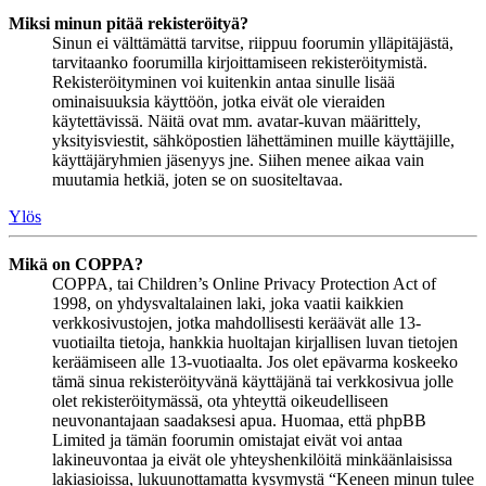
Miksi minun pitää rekisteröityä?
Sinun ei välttämättä tarvitse, riippuu foorumin ylläpitäjästä,
tarvitaanko foorumilla kirjoittamiseen rekisteröitymistä.
Rekisteröityminen voi kuitenkin antaa sinulle lisää
ominaisuuksia käyttöön, jotka eivät ole vieraiden
käytettävissä. Näitä ovat mm. avatar-kuvan määrittely,
yksityisviestit, sähköpostien lähettäminen muille käyttäjille,
käyttäjäryhmien jäsenyys jne. Siihen menee aikaa vain
muutamia hetkiä, joten se on suositeltavaa.
Ylös
Mikä on COPPA?
COPPA, tai Children’s Online Privacy Protection Act of
1998, on yhdysvaltalainen laki, joka vaatii kaikkien
verkkosivustojen, jotka mahdollisesti keräävät alle 13-
vuotiailta tietoja, hankkia huoltajan kirjallisen luvan tietojen
keräämiseen alle 13-vuotiaalta. Jos olet epävarma koskeeko
tämä sinua rekisteröityvänä käyttäjänä tai verkkosivua jolle
olet rekisteröitymässä, ota yhteyttä oikeudelliseen
neuvonantajaan saadaksesi apua. Huomaa, että phpBB
Limited ja tämän foorumin omistajat eivät voi antaa
lakineuvontaa ja eivät ole yhteyshenkilöitä minkäänlaisissa
lakiasioissa, lukuunottamatta kysymystä “Keneen minun tulee