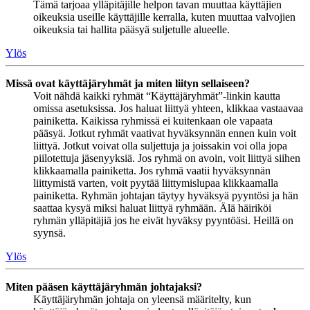
Tämä tarjoaa ylläpitäjille helpon tavan muuttaa käyttäjien
oikeuksia useille käyttäjille kerralla, kuten muuttaa valvojien
oikeuksia tai hallita pääsyä suljetulle alueelle.
Ylös
Missä ovat käyttäjäryhmät ja miten liityn sellaiseen?
Voit nähdä kaikki ryhmät “Käyttäjäryhmät”-linkin kautta
omissa asetuksissa. Jos haluat liittyä yhteen, klikkaa vastaavaa
painiketta. Kaikissa ryhmissä ei kuitenkaan ole vapaata
pääsyä. Jotkut ryhmät vaativat hyväksynnän ennen kuin voit
liittyä. Jotkut voivat olla suljettuja ja joissakin voi olla jopa
piilotettuja jäsenyyksiä. Jos ryhmä on avoin, voit liittyä siihen
klikkaamalla painiketta. Jos ryhmä vaatii hyväksynnän
liittymistä varten, voit pyytää liittymislupaa klikkaamalla
painiketta. Ryhmän johtajan täytyy hyväksyä pyyntösi ja hän
saattaa kysyä miksi haluat liittyä ryhmään. Älä häiriköi
ryhmän ylläpitäjiä jos he eivät hyväksy pyyntöäsi. Heillä on
syynsä.
Ylös
Miten pääsen käyttäjäryhmän johtajaksi?
Käyttäjäryhmän johtaja on yleensä määritelty, kun