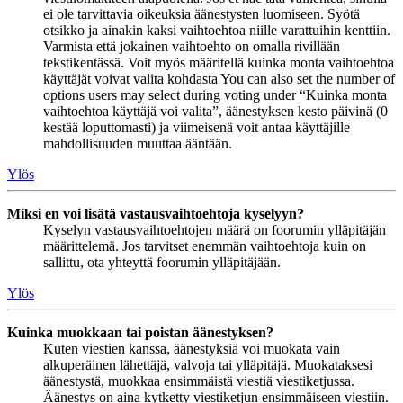
ei ole tarvittavia oikeuksia äänestysten luomiseen. Syötä
otsikko ja ainakin kaksi vaihtoehtoa niille varattuihin kenttiin.
Varmista että jokainen vaihtoehto on omalla rivillään
tekstikentässä. Voit myös määritellä kuinka monta vaihtoehtoa
käyttäjät voivat valita kohdasta You can also set the number of
options users may select during voting under “Kuinka monta
vaihtoehtoa käyttäjä voi valita”, äänestyksen kesto päivinä (0
kestää loputtomasti) ja viimeisenä voit antaa käyttäjille
mahdollisuuden muuttaa ääntään.
Ylös
Miksi en voi lisätä vastausvaihtoehtoja kyselyyn?
Kyselyn vastausvaihtoehtojen määrä on foorumin ylläpitäjän
määrittelemä. Jos tarvitset enemmän vaihtoehtoja kuin on
sallittu, ota yhteyttä foorumin ylläpitäjään.
Ylös
Kuinka muokkaan tai poistan äänestyksen?
Kuten viestien kanssa, äänestyksiä voi muokata vain
alkuperäinen lähettäjä, valvoja tai ylläpitäjä. Muokataksesi
äänestystä, muokkaa ensimmäistä viestiä viestiketjussa.
Äänestys on aina kytketty viestiketjun ensimmäiseen viestiin.