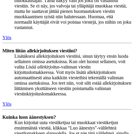
muokkausajan. Tämä näkyy vain jos joku on vastannut
viestiin. Se ei näy, jos valvoja tai ylläpitäjä muokkaa viestiä,
mutta he saattavat jättää pienen huomautuksen viestin
muokkaamisen syistä niin halutessaan. Huomaa, että
normaalit käyttäjät eivät voi poistaa viestejä, jos niihin on joku
vastannut.
Ylös
Miten liitän allekirjoituksen viestiini?
Lisätäksesi allekirjoituksen viestiisi, sinun täytyy ensin luoda
sellainen omissa asetuksissa. Kun olet luonut sellaisen, voit
valita
Lisää allekirjoitus
-valinnan viestin
kirjoituslomakkeessa. Voit myös lisätä allekirjoituksen
automaattisesti aina kaikkiin viesteihisi tekemällä valinnan
omissa asetuksissa. Jos teet niin, voit silti estää allekirjoituksen
liittämisen yksittäiseen viestiin poistamalla valinnan
viestinkirjoituslomakkeessa.
Ylös
Kuinka luon äänestyksen?
Kun kirjoitat uuta viestiketjua tai muokkaat viestiketjun
ensimmäistä viestiä, klikkaa "Luo äänestys"-välilehteä
viestilomakkeen alapuolella. Jos et näe tätä välilehteä, sinulla