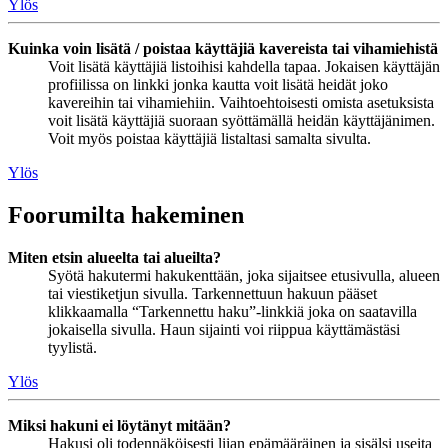
Ylös
Kuinka voin lisätä / poistaa käyttäjiä kavereista tai vihamiehistä
Voit lisätä käyttäjiä listoihisi kahdella tapaa. Jokaisen käyttäjän
profiilissa on linkki jonka kautta voit lisätä heidät joko
kavereihin tai vihamiehiin. Vaihtoehtoisesti omista asetuksista
voit lisätä käyttäjiä suoraan syöttämällä heidän käyttäjänimen.
Voit myös poistaa käyttäjiä listaltasi samalta sivulta.
Ylös
Foorumilta hakeminen
Miten etsin alueelta tai alueilta?
Syötä hakutermi hakukenttään, joka sijaitsee etusivulla, alueen
tai viestiketjun sivulla. Tarkennettuun hakuun pääset
klikkaamalla “Tarkennettu haku”-linkkiä joka on saatavilla
jokaisella sivulla. Haun sijainti voi riippua käyttämästäsi
tyylistä.
Ylös
Miksi hakuni ei löytänyt mitään?
Hakusi oli todennäköisesti liian epämääräinen ja sisälsi useita