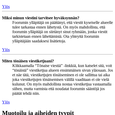
Ylös
Miksi minun viestini tarvitsee hyväksynnän?
Foorumin ylläpitäjä on päättänyt, että viestit kyseiselle alueelle
tulee tarkastaa ennen lähetystä. On myös mahdollista, että
foorumin ylläpitäjä on siirtänyt sinut ryhmään, jonka viestit
tarkistetaan ennen lähettämistä. Ota yhteyttä foorumin
ylläpitäjään saadaksesi lisätietoja.
Ylös
Miten tönäisen viestiketjuani?
Klikkaamalla “Tönaise viestiä” -linkkiä, kun katselet sitä, voit
“tönäistä” viestiketjua alueen ensimmäisen sivun yläosaan. Jos
et näe tätä, viestiketjujen tönäiseminen ei ole sallittua tai aika
joka viestiketjujen tönäisemisen välillä vaaditaan ei ole vielä
kulunut. On myös mahdollista nostaa viestiketjua vastaamalla
siihen, mutta varmista että noudatat foorumin sääntöjä jos
päätät tehdä niin.
Ylös
Muotoilu ja aiheiden tyypit