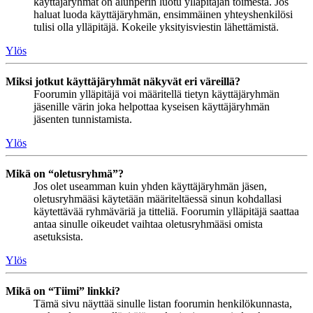
käyttäjäryhmät on alunperin luotu ylläpitäjän toimesta. Jos
haluat luoda käyttäjäryhmän, ensimmäinen yhteyshenkilösi
tulisi olla ylläpitäjä. Kokeile yksityisviestin lähettämistä.
Ylös
Miksi jotkut käyttäjäryhmät näkyvät eri väreillä?
Foorumin ylläpitäjä voi määritellä tietyn käyttäjäryhmän
jäsenille värin joka helpottaa kyseisen käyttäjäryhmän
jäsenten tunnistamista.
Ylös
Mikä on “oletusryhmä”?
Jos olet useamman kuin yhden käyttäjäryhmän jäsen,
oletusryhmääsi käytetään määriteltäessä sinun kohdallasi
käytettävää ryhmäväriä ja titteliä. Foorumin ylläpitäjä saattaa
antaa sinulle oikeudet vaihtaa oletusryhmääsi omista
asetuksista.
Ylös
Mikä on “Tiimi” linkki?
Tämä sivu näyttää sinulle listan foorumin henkilökunnasta,