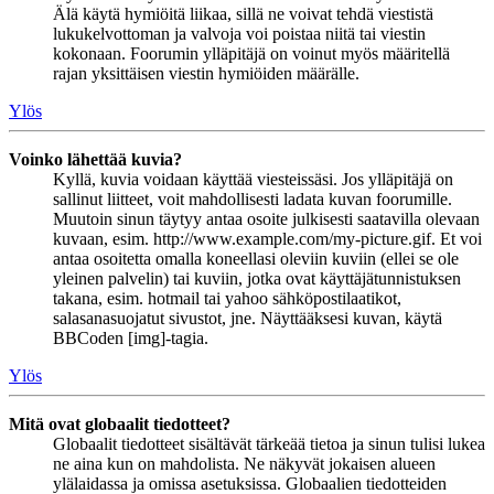
Älä käytä hymiöitä liikaa, sillä ne voivat tehdä viestistä
lukukelvottoman ja valvoja voi poistaa niitä tai viestin
kokonaan. Foorumin ylläpitäjä on voinut myös määritellä
rajan yksittäisen viestin hymiöiden määrälle.
Ylös
Voinko lähettää kuvia?
Kyllä, kuvia voidaan käyttää viesteissäsi. Jos ylläpitäjä on
sallinut liitteet, voit mahdollisesti ladata kuvan foorumille.
Muutoin sinun täytyy antaa osoite julkisesti saatavilla olevaan
kuvaan, esim. http://www.example.com/my-picture.gif. Et voi
antaa osoitetta omalla koneellasi oleviin kuviin (ellei se ole
yleinen palvelin) tai kuviin, jotka ovat käyttäjätunnistuksen
takana, esim. hotmail tai yahoo sähköpostilaatikot,
salasanasuojatut sivustot, jne. Näyttääksesi kuvan, käytä
BBCoden [img]-tagia.
Ylös
Mitä ovat globaalit tiedotteet?
Globaalit tiedotteet sisältävät tärkeää tietoa ja sinun tulisi lukea
ne aina kun on mahdolista. Ne näkyvät jokaisen alueen
ylälaidassa ja omissa asetuksissa. Globaalien tiedotteiden