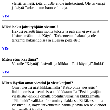
yleisiä termejä, joita phpBB ei ole indeksoinut. Ole tarkempi
ja käytä Tarkennetun haun valintoja.
Ylös
Miksi haku johti tyhjään sivuun!?
Hakusi palautti liian monta tulosta ja palvelin ei pystynyt
käsittelemään niitä. Käytä “Tarkennettua hakua” ja ole
tarkempi hakuehdoissa ja alueissa joilta etsit.
Ylös
Miten etsin käyttäjiä?
Vieraile “Käyttäjät”-sivulla ja klikkaa “Etsi käyttäjä”-linkkiä.
Ylös
Miten löydän omat viestini ja viestiketjuni?
Omat viestisi näet klikkaamalla “Katso omia viestejäsi”-
linkkiä omissa asetuksissa tai klikkaamalla “Etsi käyttäjän
viesteistä”-linkkiä omalla profiilisivullasi tai klikkaamalla
“Pikalinkit”-valikkoa foorumin ylälaidassa. Etsiäksesi omia
viestiketjuja, käytä tarkennettua hakua ja täytä sen hakuehdot
haluamallasi tavalla.