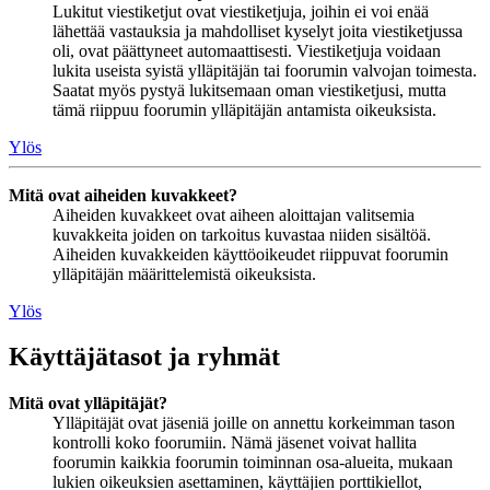
Lukitut viestiketjut ovat viestiketjuja, joihin ei voi enää
lähettää vastauksia ja mahdolliset kyselyt joita viestiketjussa
oli, ovat päättyneet automaattisesti. Viestiketjuja voidaan
lukita useista syistä ylläpitäjän tai foorumin valvojan toimesta.
Saatat myös pystyä lukitsemaan oman viestiketjusi, mutta
tämä riippuu foorumin ylläpitäjän antamista oikeuksista.
Ylös
Mitä ovat aiheiden kuvakkeet?
Aiheiden kuvakkeet ovat aiheen aloittajan valitsemia
kuvakkeita joiden on tarkoitus kuvastaa niiden sisältöä.
Aiheiden kuvakkeiden käyttöoikeudet riippuvat foorumin
ylläpitäjän määrittelemistä oikeuksista.
Ylös
Käyttäjätasot ja ryhmät
Mitä ovat ylläpitäjät?
Ylläpitäjät ovat jäseniä joille on annettu korkeimman tason
kontrolli koko foorumiin. Nämä jäsenet voivat hallita
foorumin kaikkia foorumin toiminnan osa-alueita, mukaan
lukien oikeuksien asettaminen, käyttäjien porttikiellot,