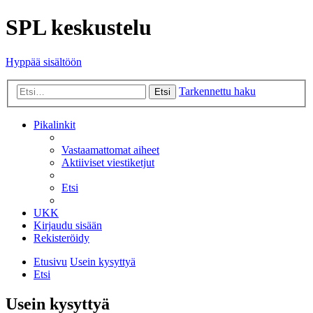
SPL keskustelu
Hyppää sisältöön
Tarkennettu haku
Etsi
Pikalinkit
Vastaamattomat aiheet
Aktiiviset viestiketjut
Etsi
UKK
Kirjaudu sisään
Rekisteröidy
Etusivu
Usein kysyttyä
Etsi
Usein kysyttyä