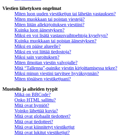
Viestien lähetyksen ongelmat
Miten luon uuden viestiketjun tai lähetän vastauksen?
Miten muokkaan tai poistan viestejä?
Miten liitän allekirjoituksen viestiini?
Kuinka luon äänestyksen?
Miksi en voi lisätä vastausvaihtoehtoja kyselyyn?
Kuinka muokkaan tai poistan äänestyksen?
Miksi en pääse alueelle?
Miksi en voi liittää tiedostoja?
Miksi sain varoituksen?
Miten ilmoitan viestin valvojalle?
Mitä “Tallenna”-painike viestin kirjoittamisessa tekee?
Miksi minun viestini tarvitsee hyväksynnän?
Miten tönäisen viestiketjuani?
Muotoilu ja aiheiden tyypit
Mikä on BBCode?
Onko HTML sallittu?
Mitä ovat hymiöt?
Voinko lähettää kuvia?
Mitä ovat globaalit tiedotteet?
Mitä ovat tiedotteet?
Mitä ovat kiinnitetyt viestiketjut
Mitä ovat lukitut viestiketjut?