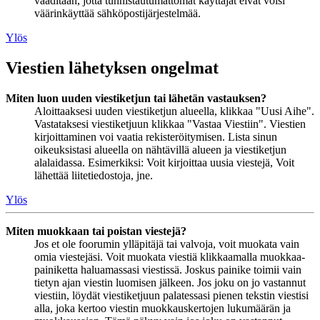
vaaditaan, jotta tunnistautumattomat käyttäjät eivät voisi
väärinkäyttää sähköpostijärjestelmää.
Ylös
Viestien lähetyksen ongelmat
Miten luon uuden viestiketjun tai lähetän vastauksen?
Aloittaaksesi uuden viestiketjun alueella, klikkaa "Uusi Aihe".
Vastataksesi viestiketjuun klikkaa "Vastaa Viestiin". Viestien
kirjoittaminen voi vaatia rekisteröitymisen. Lista sinun
oikeuksistasi alueella on nähtävillä alueen ja viestiketjun
alalaidassa. Esimerkiksi: Voit kirjoittaa uusia viestejä, Voit
lähettää liitetiedostoja, jne.
Ylös
Miten muokkaan tai poistan viestejä?
Jos et ole foorumin ylläpitäjä tai valvoja, voit muokata vain
omia viestejäsi. Voit muokata viestiä klikkaamalla muokkaa-
painiketta haluamassasi viestissä. Joskus painike toimii vain
tietyn ajan viestin luomisen jälkeen. Jos joku on jo vastannut
viestiin, löydät viestiketjuun palatessasi pienen tekstin viestisi
alla, joka kertoo viestin muokkauskertojen lukumäärän ja