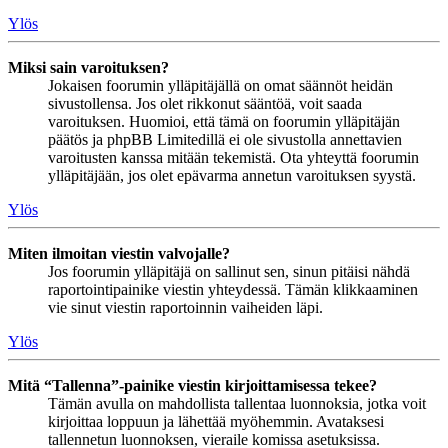
Ylös
Miksi sain varoituksen?
Jokaisen foorumin ylläpitäjällä on omat säännöt heidän
sivustollensa. Jos olet rikkonut sääntöä, voit saada
varoituksen. Huomioi, että tämä on foorumin ylläpitäjän
päätös ja phpBB Limitedillä ei ole sivustolla annettavien
varoitusten kanssa mitään tekemistä. Ota yhteyttä foorumin
ylläpitäjään, jos olet epävarma annetun varoituksen syystä.
Ylös
Miten ilmoitan viestin valvojalle?
Jos foorumin ylläpitäjä on sallinut sen, sinun pitäisi nähdä
raportointipainike viestin yhteydessä. Tämän klikkaaminen
vie sinut viestin raportoinnin vaiheiden läpi.
Ylös
Mitä “Tallenna”-painike viestin kirjoittamisessa tekee?
Tämän avulla on mahdollista tallentaa luonnoksia, jotka voit
kirjoittaa loppuun ja lähettää myöhemmin. Avataksesi
tallennetun luonnoksen, vieraile komissa asetuksissa.