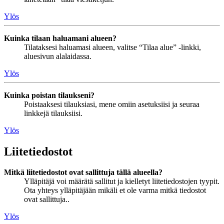
Ylös
Kuinka tilaan haluamani alueen?
Tilataksesi haluamasi alueen, valitse “Tilaa alue” -linkki,
aluesivun alalaidassa.
Ylös
Kuinka poistan tilaukseni?
Poistaaksesi tilauksiasi, mene omiin asetuksiisi ja seuraa
linkkejä tilauksiisi.
Ylös
Liitetiedostot
Mitkä liitetiedostot ovat sallittuja tällä alueella?
Ylläpitäjä voi määrätä sallitut ja kielletyt liitetiedostojen tyypit.
Ota yhteys ylläpitäjään mikäli et ole varma mitkä tiedostot
ovat sallittuja..
Ylös