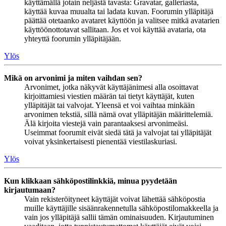
käyttämällä jotain neljästä tavasta: Gravatar, galleriasta,
käyttää kuvaa muualta tai ladata kuvan. Foorumin ylläpitäjä
päättää otetaanko avataret käyttöön ja valitsee mitkä avatarien
käyttöönottotavat sallitaan. Jos et voi käyttää avataria, ota
yhteyttä foorumin ylläpitäjään.
Ylös
Mikä on arvonimi ja miten vaihdan sen?
Arvonimet, jotka näkyvät käyttäjänimesi alla osoittavat
kirjoittamiesi viestien määrän tai tietyt käyttäjät, kuten
ylläpitäjät tai valvojat. Yleensä et voi vaihtaa minkään
arvonimen tekstiä, sillä nämä ovat ylläpitäjän määrittelemiä.
Älä kirjoita viestejä vain parantaaksesi arvonimeäsi.
Useimmat foorumit eivät siedä tätä ja valvojat tai ylläpitäjät
voivat yksinkertaisesti pienentää viestilaskuriasi.
Ylös
Kun klikkaan sähköpostilinkkiä, minua pyydetään
kirjautumaan?
Vain rekisteröityneet käyttäjät voivat lähettää sähköpostia
muille käyttäjille sisäänrakennetulla sähköpostilomakkeella ja
vain jos ylläpitäjä sallii tämän ominaisuuden. Kirjautuminen