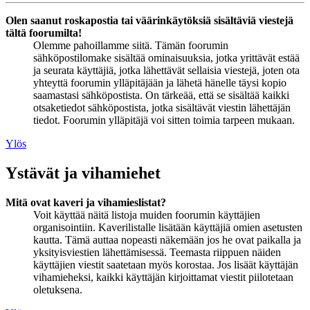
Olen saanut roskapostia tai väärinkäytöksiä sisältäviä viestejä
tältä foorumilta!
Olemme pahoillamme siitä. Tämän foorumin
sähköpostilomake sisältää ominaisuuksia, jotka yrittävät estää
ja seurata käyttäjiä, jotka lähettävät sellaisia viestejä, joten ota
yhteyttä foorumin ylläpitäjään ja lähetä hänelle täysi kopio
saamastasi sähköpostista. On tärkeää, että se sisältää kaikki
otsaketiedot sähköpostista, jotka sisältävät viestin lähettäjän
tiedot. Foorumin ylläpitäjä voi sitten toimia tarpeen mukaan.
Ylös
Ystävät ja vihamiehet
Mitä ovat kaveri ja vihamieslistat?
Voit käyttää näitä listoja muiden foorumin käyttäjien
organisointiin. Kaverilistalle lisätään käyttäjiä omien asetusten
kautta. Tämä auttaa nopeasti näkemään jos he ovat paikalla ja
yksityisviestien lähettämisessä. Teemasta riippuen näiden
käyttäjien viestit saatetaan myös korostaa. Jos lisäät käyttäjän
vihamieheksi, kaikki käyttäjän kirjoittamat viestit piilotetaan
oletuksena.