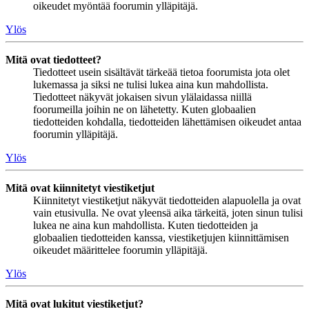
oikeudet myöntää foorumin ylläpitäjä.
Ylös
Mitä ovat tiedotteet?
Tiedotteet usein sisältävät tärkeää tietoa foorumista jota olet
lukemassa ja siksi ne tulisi lukea aina kun mahdollista.
Tiedotteet näkyvät jokaisen sivun ylälaidassa niillä
foorumeilla joihin ne on lähetetty. Kuten globaalien
tiedotteiden kohdalla, tiedotteiden lähettämisen oikeudet antaa
foorumin ylläpitäjä.
Ylös
Mitä ovat kiinnitetyt viestiketjut
Kiinnitetyt viestiketjut näkyvät tiedotteiden alapuolella ja ovat
vain etusivulla. Ne ovat yleensä aika tärkeitä, joten sinun tulisi
lukea ne aina kun mahdollista. Kuten tiedotteiden ja
globaalien tiedotteiden kanssa, viestiketjujen kiinnittämisen
oikeudet määrittelee foorumin ylläpitäjä.
Ylös
Mitä ovat lukitut viestiketjut?