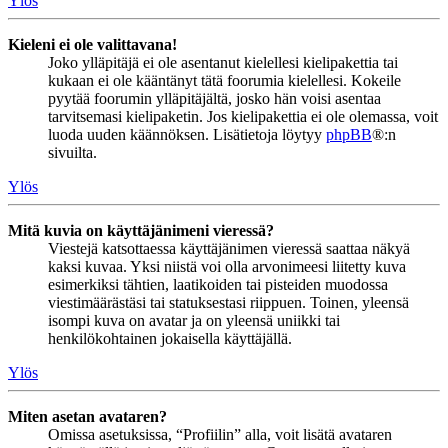
Ylös
Kieleni ei ole valittavana!
Joko ylläpitäjä ei ole asentanut kielellesi kielipakettia tai
kukaan ei ole kääntänyt tätä foorumia kielellesi. Kokeile
pyytää foorumin ylläpitäjältä, josko hän voisi asentaa
tarvitsemasi kielipaketin. Jos kielipakettia ei ole olemassa, voit
luoda uuden käännöksen. Lisätietoja löytyy
phpBB
®:n
sivuilta.
Ylös
Mitä kuvia on käyttäjänimeni vieressä?
Viestejä katsottaessa käyttäjänimen vieressä saattaa näkyä
kaksi kuvaa. Yksi niistä voi olla arvonimeesi liitetty kuva
esimerkiksi tähtien, laatikoiden tai pisteiden muodossa
viestimäärästäsi tai statuksestasi riippuen. Toinen, yleensä
isompi kuva on avatar ja on yleensä uniikki tai
henkilökohtainen jokaisella käyttäjällä.
Ylös
Miten asetan avataren?
Omissa asetuksissa, “Profiilin” alla, voit lisätä avataren