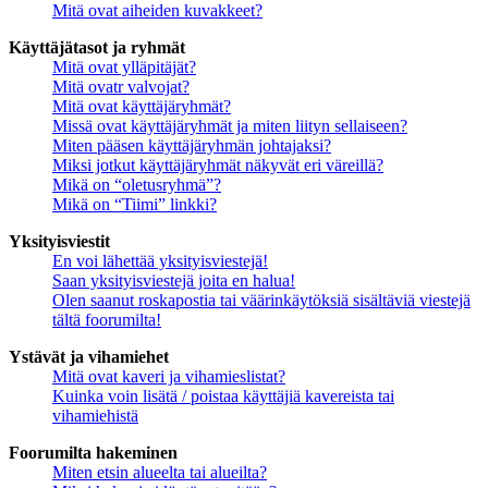
Mitä ovat aiheiden kuvakkeet?
Käyttäjätasot ja ryhmät
Mitä ovat ylläpitäjät?
Mitä ovatr valvojat?
Mitä ovat käyttäjäryhmät?
Missä ovat käyttäjäryhmät ja miten liityn sellaiseen?
Miten pääsen käyttäjäryhmän johtajaksi?
Miksi jotkut käyttäjäryhmät näkyvät eri väreillä?
Mikä on “oletusryhmä”?
Mikä on “Tiimi” linkki?
Yksityisviestit
En voi lähettää yksityisviestejä!
Saan yksityisviestejä joita en halua!
Olen saanut roskapostia tai väärinkäytöksiä sisältäviä viestejä
tältä foorumilta!
Ystävät ja vihamiehet
Mitä ovat kaveri ja vihamieslistat?
Kuinka voin lisätä / poistaa käyttäjiä kavereista tai
vihamiehistä
Foorumilta hakeminen
Miten etsin alueelta tai alueilta?