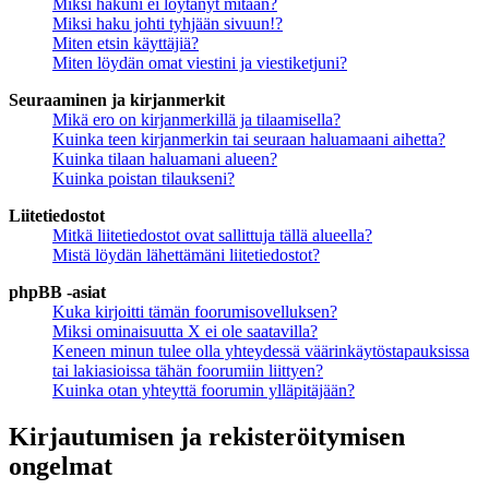
Miksi hakuni ei löytänyt mitään?
Miksi haku johti tyhjään sivuun!?
Miten etsin käyttäjiä?
Miten löydän omat viestini ja viestiketjuni?
Seuraaminen ja kirjanmerkit
Mikä ero on kirjanmerkillä ja tilaamisella?
Kuinka teen kirjanmerkin tai seuraan haluamaani aihetta?
Kuinka tilaan haluamani alueen?
Kuinka poistan tilaukseni?
Liitetiedostot
Mitkä liitetiedostot ovat sallittuja tällä alueella?
Mistä löydän lähettämäni liitetiedostot?
phpBB -asiat
Kuka kirjoitti tämän foorumisovelluksen?
Miksi ominaisuutta X ei ole saatavilla?
Keneen minun tulee olla yhteydessä väärinkäytöstapauksissa
tai lakiasioissa tähän foorumiin liittyen?
Kuinka otan yhteyttä foorumin ylläpitäjään?
Kirjautumisen ja rekisteröitymisen
ongelmat