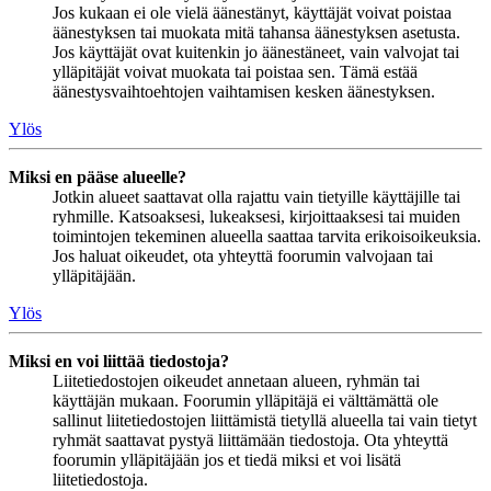
Jos kukaan ei ole vielä äänestänyt, käyttäjät voivat poistaa
äänestyksen tai muokata mitä tahansa äänestyksen asetusta.
Jos käyttäjät ovat kuitenkin jo äänestäneet, vain valvojat tai
ylläpitäjät voivat muokata tai poistaa sen. Tämä estää
äänestysvaihtoehtojen vaihtamisen kesken äänestyksen.
Ylös
Miksi en pääse alueelle?
Jotkin alueet saattavat olla rajattu vain tietyille käyttäjille tai
ryhmille. Katsoaksesi, lukeaksesi, kirjoittaaksesi tai muiden
toimintojen tekeminen alueella saattaa tarvita erikoisoikeuksia.
Jos haluat oikeudet, ota yhteyttä foorumin valvojaan tai
ylläpitäjään.
Ylös
Miksi en voi liittää tiedostoja?
Liitetiedostojen oikeudet annetaan alueen, ryhmän tai
käyttäjän mukaan. Foorumin ylläpitäjä ei välttämättä ole
sallinut liitetiedostojen liittämistä tietyllä alueella tai vain tietyt
ryhmät saattavat pystyä liittämään tiedostoja. Ota yhteyttä
foorumin ylläpitäjään jos et tiedä miksi et voi lisätä
liitetiedostoja.