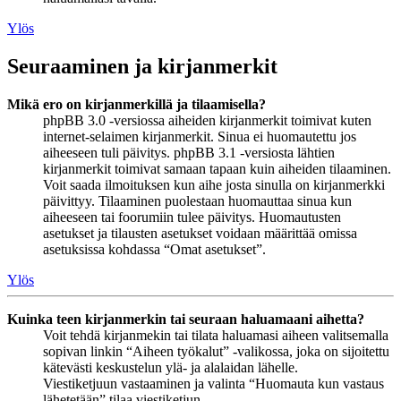
Ylös
Seuraaminen ja kirjanmerkit
Mikä ero on kirjanmerkillä ja tilaamisella?
phpBB 3.0 -versiossa aiheiden kirjanmerkit toimivat kuten
internet-selaimen kirjanmerkit. Sinua ei huomautettu jos
aiheeseen tuli päivitys. phpBB 3.1 -versiosta lähtien
kirjanmerkit toimivat samaan tapaan kuin aiheiden tilaaminen.
Voit saada ilmoituksen kun aihe josta sinulla on kirjanmerkki
päivittyy. Tilaaminen puolestaan huomauttaa sinua kun
aiheeseen tai foorumiin tulee päivitys. Huomautusten
asetukset ja tilausten asetukset voidaan määrittää omissa
asetuksissa kohdassa “Omat asetukset”.
Ylös
Kuinka teen kirjanmerkin tai seuraan haluamaani aihetta?
Voit tehdä kirjanmekin tai tilata haluamasi aiheen valitsemalla
sopivan linkin “Aiheen työkalut” -valikossa, joka on sijoitettu
kätevästi keskustelun ylä- ja alalaidan lähelle.
Viestiketjuun vastaaminen ja valinta “Huomauta kun vastaus
lähetetään” tilaa viestiketjun.