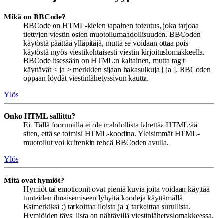
Mikä on BBCode?
BBCode on HTML-kielen tapainen toteutus, joka tarjoaa
tiettyjen viestin osien muotoilumahdollisuuden. BBCoden
käytöstä päättää ylläpitäjä, mutta se voidaan ottaa pois
käytöstä myös viestikohtaisesti viestin kirjoituslomakkeella.
BBCode itsessään on HTML:n kaltainen, mutta tagit
käyttävät < ja > merkkien sijaan hakasulkuja [ ja ]. BBCoden
oppaan löydät viestinlähetyssivun kautta.
Ylös
Onko HTML sallittu?
Ei. Tällä foorumilla ei ole mahdollista lähettää HTML:ää
siten, että se toimisi HTML-koodina. Yleisimmät HTML-
muotoilut voi kuitenkin tehdä BBCoden avulla.
Ylös
Mitä ovat hymiöt?
Hymiöt tai emoticonit ovat pieniä kuvia joita voidaan käyttää
tunteiden ilmaisemiseen lyhyitä koodeja käyttämällä.
Esimerkiksi :) tarkoittaa iloista ja :( tarkoittaa surullista.
Hymiöiden täysi lista on nähtävillä viestinlähetyslomakkeessa.