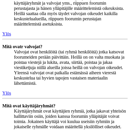
käyttäjäryhmät ja valvojat yms., riippuen foorumin
perustajasta ja hänen ylläpitäjille määrittelemistä oikeuksista.
Heillä saattaa olla myös täydet valvojan oikeudet kaikilla
keskustelualueilla, riippuen foorumin perustajan
määrittelemistä asetuksista.
Ylös
Mitä ovatr valvojat?
Valvojat ovat henkilöitä (tai ryhmä henkilöitä) jotka katsovat
foorumeiden perään päivittäin. Heillä on on valta muokata ja
poistaa viestejä ja lukita, avata, siirtää, poistaa ja jakaa
viestiketjuja niillä alueilla joissa heillä on valvojan oikeudet.
Yleensä valvojat ovat paikalla estämässä aiheen vierestä
keskustelua tai hyvien tapojen vastaisen materiaalin
lähettämistä.
Ylös
Mitä ovat käyttäjäryhmät?
Käyttäjäryhmät ovat käyttäjien ryhmiä, jotka jakavat yhteisön
hallittaviin osiin, joiden kanssa foorumin ylläpitäjät voivat
toimia. Jokainen käyttäjä voi kuulua useisiin ryhmiin ja
jokaiselle ryhmälle voidaan määritellä yksilölliset oikeudet.