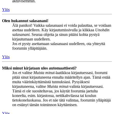
aktiivisemmin.
Ylös
Olen hukannut salasanani!
Älä panikoi! Vaikka salasanaasi ei voida palauttaa, se voidaan
asettaa uudelleen. Käy kirjautumissivulla ja klikkaa
Unohdin
salasanani
. Seuraa ohjeita ja sinun pitäisi kohta pystyä
kirjautumaan uudelleen.
Jos et pysty asettamaan salasanaasi uudelleen, ota yhteyttä
foorumin ylläpitäjään.
Ylös
Miksi minut kirjataan ulos automaattisesti?
Jos et valitse
Muista minut
-laatikkoa kirjautuessasi, foorumi
pitää sinut kirjautuneena ennalta määritellyn ajan. Tämä estää
muita väärinkäyttämästä tunnuksiasi. Pysyäksesi
kirjautuneena, valitse
Muista minut
-valinta kirjautuessasi.
Tämä ei ole suositeltavaa, jos käytät foorumia jaetulta
koneelta, esim. kirjastossa, nettikahvilassa tai koulun
tietokoneluokassa. Jos et näe tätä valintaa, foorumin ylläpitäjä
on estänyt tämän toiminnon käyttämisen.
Ylös