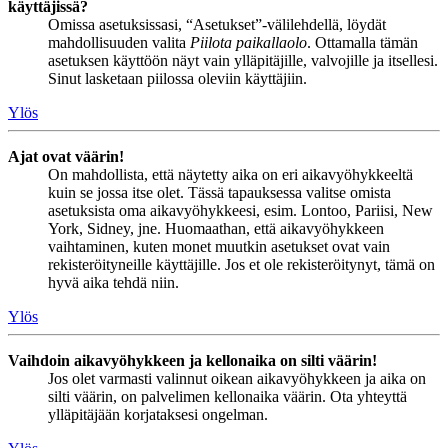
käyttäjissä?
Omissa asetuksissasi, “Asetukset”-välilehdellä, löydät
mahdollisuuden valita
Piilota paikallaolo
. Ottamalla tämän
asetuksen käyttöön näyt vain ylläpitäjille, valvojille ja itsellesi.
Sinut lasketaan piilossa oleviin käyttäjiin.
Ylös
Ajat ovat väärin!
On mahdollista, että näytetty aika on eri aikavyöhykkeeltä
kuin se jossa itse olet. Tässä tapauksessa valitse omista
asetuksista oma aikavyöhykkeesi, esim. Lontoo, Pariisi, New
York, Sidney, jne. Huomaathan, että aikavyöhykkeen
vaihtaminen, kuten monet muutkin asetukset ovat vain
rekisteröityneille käyttäjille. Jos et ole rekisteröitynyt, tämä on
hyvä aika tehdä niin.
Ylös
Vaihdoin aikavyöhykkeen ja kellonaika on silti väärin!
Jos olet varmasti valinnut oikean aikavyöhykkeen ja aika on
silti väärin, on palvelimen kellonaika väärin. Ota yhteyttä
ylläpitäjään korjataksesi ongelman.