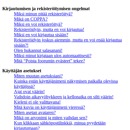
Kirjautumisen ja rekisteröitymisen ongelmat
Miksi minun pitää rekisteröityä?
Mikä on COPPA?
Miksi en voi rekisteröityä?
Rekisteröidyin, mutta en voi kirjautua!
Miksi en voi kirjautua sisään?
Rekisteröidyin joskus aiemmin, mutta en voi enää kirjautua
sisään?!
Olen hukannut salasanani!
Miksi minut kirjataan ulos automaattisesti?
Mitä “Poista foorumin evästeet” tekee?
Käyttäjän asetukset
Miten muutan asetuksiani?
Kuinka estän käyttäjänimeni näkymisen paikalla olevissa
käyttäjissä?
Ajat ovat väärin!
Vaihdoin aikavyöhykkeen ja kellonaika on silti väärin!
Kieleni ei ole valittavana!
Mitä kuvia on käyttäjänimeni vieressä?
Miten asetan avataren?
Mikä on arvonimi ja miten vaihdan sen?
Kun klikkaan sähköpostilinkkiä, minua pyydetään
kirjautumaan?