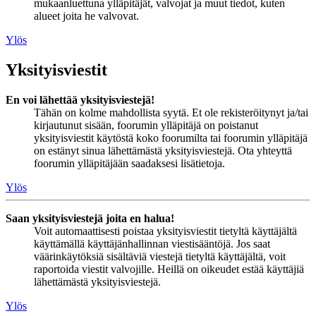
mukaanluettuna ylläpitäjät, valvojat ja muut tiedot, kuten
alueet joita he valvovat.
Ylös
Yksityisviestit
En voi lähettää yksityisviestejä!
Tähän on kolme mahdollista syytä. Et ole rekisteröitynyt ja/tai
kirjautunut sisään, foorumin ylläpitäjä on poistanut
yksityisviestit käytöstä koko foorumilta tai foorumin ylläpitäjä
on estänyt sinua lähettämästä yksityisviestejä. Ota yhteyttä
foorumin ylläpitäjään saadaksesi lisätietoja.
Ylös
Saan yksityisviestejä joita en halua!
Voit automaattisesti poistaa yksityisviestit tietyltä käyttäjältä
käyttämällä käyttäjänhallinnan viestisääntöjä. Jos saat
väärinkäytöksiä sisältäviä viestejä tietyltä käyttäjältä, voit
raportoida viestit valvojille. Heillä on oikeudet estää käyttäjiä
lähettämästä yksityisviestejä.
Ylös