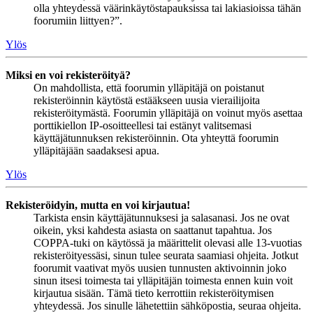
olla yhteydessä väärinkäytöstapauksissa tai lakiasioissa tähän
foorumiin liittyen?”.
Ylös
Miksi en voi rekisteröityä?
On mahdollista, että foorumin ylläpitäjä on poistanut
rekisteröinnin käytöstä estääkseen uusia vierailijoita
rekisteröitymästä. Foorumin ylläpitäjä on voinut myös asettaa
porttikiellon IP-osoitteellesi tai estänyt valitsemasi
käyttäjätunnuksen rekisteröinnin. Ota yhteyttä foorumin
ylläpitäjään saadaksesi apua.
Ylös
Rekisteröidyin, mutta en voi kirjautua!
Tarkista ensin käyttäjätunnuksesi ja salasanasi. Jos ne ovat
oikein, yksi kahdesta asiasta on saattanut tapahtua. Jos
COPPA-tuki on käytössä ja määrittelit olevasi alle 13-vuotias
rekisteröityessäsi, sinun tulee seurata saamiasi ohjeita. Jotkut
foorumit vaativat myös uusien tunnusten aktivoinnin joko
sinun itsesi toimesta tai ylläpitäjän toimesta ennen kuin voit
kirjautua sisään. Tämä tieto kerrottiin rekisteröitymisen
yhteydessä. Jos sinulle lähetettiin sähköpostia, seuraa ohjeita.