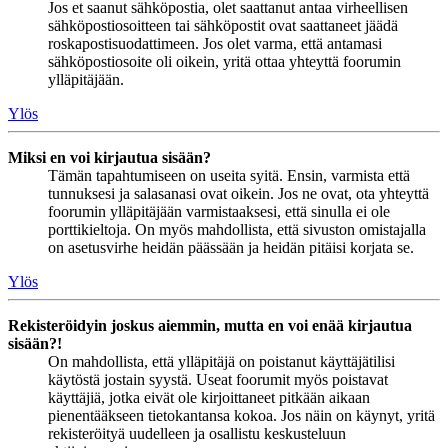
Jos et saanut sähköpostia, olet saattanut antaa virheellisen
sähköpostiosoitteen tai sähköpostit ovat saattaneet jäädä
roskapostisuodattimeen. Jos olet varma, että antamasi
sähköpostiosoite oli oikein, yritä ottaa yhteyttä foorumin
ylläpitäjään.
Ylös
Miksi en voi kirjautua sisään?
Tämän tapahtumiseen on useita syitä. Ensin, varmista että
tunnuksesi ja salasanasi ovat oikein. Jos ne ovat, ota yhteyttä
foorumin ylläpitäjään varmistaaksesi, että sinulla ei ole
porttikieltoja. On myös mahdollista, että sivuston omistajalla
on asetusvirhe heidän päässään ja heidän pitäisi korjata se.
Ylös
Rekisteröidyin joskus aiemmin, mutta en voi enää kirjautua
sisään?!
On mahdollista, että ylläpitäjä on poistanut käyttäjätilisi
käytöstä jostain syystä. Useat foorumit myös poistavat
käyttäjiä, jotka eivät ole kirjoittaneet pitkään aikaan
pienentääkseen tietokantansa kokoa. Jos näin on käynyt, yritä
rekisteröityä uudelleen ja osallistu keskusteluun