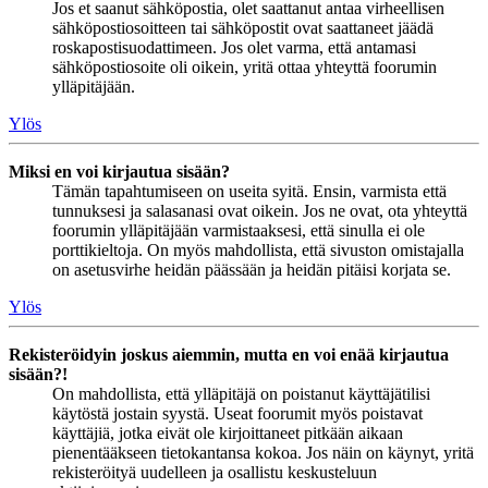
Jos et saanut sähköpostia, olet saattanut antaa virheellisen
sähköpostiosoitteen tai sähköpostit ovat saattaneet jäädä
roskapostisuodattimeen. Jos olet varma, että antamasi
sähköpostiosoite oli oikein, yritä ottaa yhteyttä foorumin
ylläpitäjään.
Ylös
Miksi en voi kirjautua sisään?
Tämän tapahtumiseen on useita syitä. Ensin, varmista että
tunnuksesi ja salasanasi ovat oikein. Jos ne ovat, ota yhteyttä
foorumin ylläpitäjään varmistaaksesi, että sinulla ei ole
porttikieltoja. On myös mahdollista, että sivuston omistajalla
on asetusvirhe heidän päässään ja heidän pitäisi korjata se.
Ylös
Rekisteröidyin joskus aiemmin, mutta en voi enää kirjautua
sisään?!
On mahdollista, että ylläpitäjä on poistanut käyttäjätilisi
käytöstä jostain syystä. Useat foorumit myös poistavat
käyttäjiä, jotka eivät ole kirjoittaneet pitkään aikaan
pienentääkseen tietokantansa kokoa. Jos näin on käynyt, yritä
rekisteröityä uudelleen ja osallistu keskusteluun