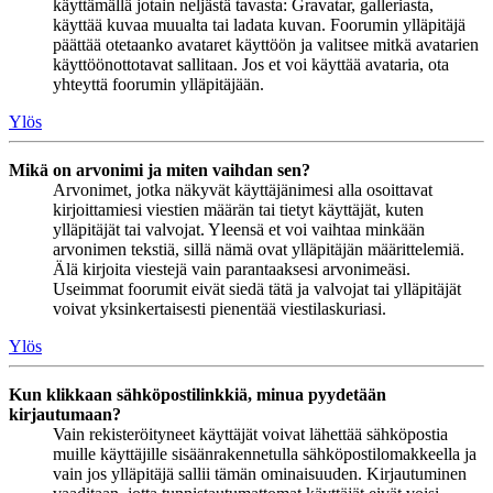
käyttämällä jotain neljästä tavasta: Gravatar, galleriasta,
käyttää kuvaa muualta tai ladata kuvan. Foorumin ylläpitäjä
päättää otetaanko avataret käyttöön ja valitsee mitkä avatarien
käyttöönottotavat sallitaan. Jos et voi käyttää avataria, ota
yhteyttä foorumin ylläpitäjään.
Ylös
Mikä on arvonimi ja miten vaihdan sen?
Arvonimet, jotka näkyvät käyttäjänimesi alla osoittavat
kirjoittamiesi viestien määrän tai tietyt käyttäjät, kuten
ylläpitäjät tai valvojat. Yleensä et voi vaihtaa minkään
arvonimen tekstiä, sillä nämä ovat ylläpitäjän määrittelemiä.
Älä kirjoita viestejä vain parantaaksesi arvonimeäsi.
Useimmat foorumit eivät siedä tätä ja valvojat tai ylläpitäjät
voivat yksinkertaisesti pienentää viestilaskuriasi.
Ylös
Kun klikkaan sähköpostilinkkiä, minua pyydetään
kirjautumaan?
Vain rekisteröityneet käyttäjät voivat lähettää sähköpostia
muille käyttäjille sisäänrakennetulla sähköpostilomakkeella ja
vain jos ylläpitäjä sallii tämän ominaisuuden. Kirjautuminen