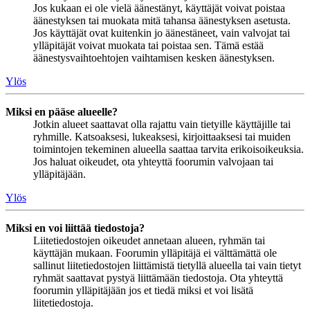
Jos kukaan ei ole vielä äänestänyt, käyttäjät voivat poistaa
äänestyksen tai muokata mitä tahansa äänestyksen asetusta.
Jos käyttäjät ovat kuitenkin jo äänestäneet, vain valvojat tai
ylläpitäjät voivat muokata tai poistaa sen. Tämä estää
äänestysvaihtoehtojen vaihtamisen kesken äänestyksen.
Ylös
Miksi en pääse alueelle?
Jotkin alueet saattavat olla rajattu vain tietyille käyttäjille tai
ryhmille. Katsoaksesi, lukeaksesi, kirjoittaaksesi tai muiden
toimintojen tekeminen alueella saattaa tarvita erikoisoikeuksia.
Jos haluat oikeudet, ota yhteyttä foorumin valvojaan tai
ylläpitäjään.
Ylös
Miksi en voi liittää tiedostoja?
Liitetiedostojen oikeudet annetaan alueen, ryhmän tai
käyttäjän mukaan. Foorumin ylläpitäjä ei välttämättä ole
sallinut liitetiedostojen liittämistä tietyllä alueella tai vain tietyt
ryhmät saattavat pystyä liittämään tiedostoja. Ota yhteyttä
foorumin ylläpitäjään jos et tiedä miksi et voi lisätä
liitetiedostoja.