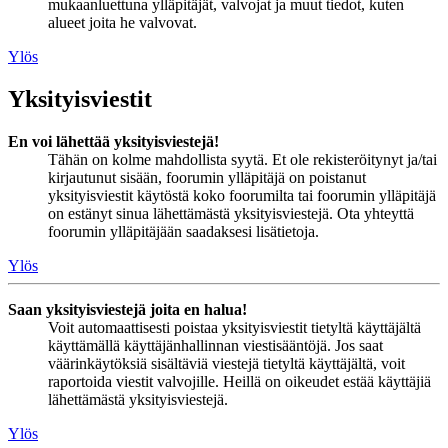
mukaanluettuna ylläpitäjät, valvojat ja muut tiedot, kuten
alueet joita he valvovat.
Ylös
Yksityisviestit
En voi lähettää yksityisviestejä!
Tähän on kolme mahdollista syytä. Et ole rekisteröitynyt ja/tai
kirjautunut sisään, foorumin ylläpitäjä on poistanut
yksityisviestit käytöstä koko foorumilta tai foorumin ylläpitäjä
on estänyt sinua lähettämästä yksityisviestejä. Ota yhteyttä
foorumin ylläpitäjään saadaksesi lisätietoja.
Ylös
Saan yksityisviestejä joita en halua!
Voit automaattisesti poistaa yksityisviestit tietyltä käyttäjältä
käyttämällä käyttäjänhallinnan viestisääntöjä. Jos saat
väärinkäytöksiä sisältäviä viestejä tietyltä käyttäjältä, voit
raportoida viestit valvojille. Heillä on oikeudet estää käyttäjiä
lähettämästä yksityisviestejä.
Ylös