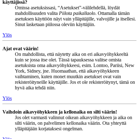
käyttäjissä?
Omissa asetuksissasi, “Asetukset”-välilehdellä, löydät
mahdollisuuden valita
Piilota paikallaolo
. Ottamalla tämän
asetuksen käyttöön näyt vain ylläpitäjille, valvojille ja itsellesi.
Sinut lasketaan piilossa oleviin käyttäjiin.
Ylös
Ajat ovat väärin!
On mahdollista, että näytetty aika on eri aikavyöhykkeeltä
kuin se jossa itse olet. Tässä tapauksessa valitse omista
asetuksista oma aikavyöhykkeesi, esim. Lontoo, Pariisi, New
York, Sidney, jne. Huomaathan, että aikavyöhykkeen
vaihtaminen, kuten monet muutkin asetukset ovat vain
rekisteröityneille käyttäjille. Jos et ole rekisteröitynyt, tämä on
hyvä aika tehdä niin.
Ylös
Vaihdoin aikavyöhykkeen ja kellonaika on silti väärin!
Jos olet varmasti valinnut oikean aikavyöhykkeen ja aika on
silti väärin, on palvelimen kellonaika väärin. Ota yhteyttä
ylläpitäjään korjataksesi ongelman.