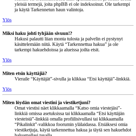
yleisiä termejä, joita phpBB ei ole indeksoinut. Ole tarkempi
ja käytä Tarkennetun haun valintoja.
Ylös
Miksi haku johti tyhjään sivuun!?
Hakusi palautti liian monta tulosta ja palvelin ei pystynyt
käsittelemään niitä. Käytä “Tarkennettua hakua” ja ole
tarkempi hakuehdoissa ja alueissa joilta etsit.
Ylös
Miten etsin käyttäjiä?
Vieraile “Käyttäjät”-sivulla ja klikkaa “Etsi käyttäjä”-linkkiä.
Ylös
Miten löydän omat viestini ja viestiketjuni?
Omat viestisi näet klikkaamalla “Katso omia viestejäsi”-
linkkiä omissa asetuksissa tai klikkaamalla “Etsi käyttäjän
viesteistä”-linkkiä omalla profiilisivullasi tai klikkaamalla
“Pikalinkit”-valikkoa foorumin ylälaidassa. Etsiäksesi omia
viestiketjuja, käytä tarkennettua hakua ja täytä sen hakuehdot
haluamallasi tavalla.