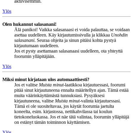
aktiivisemmin.
Ylös
Olen hukannut salasanani!
Älä panikoi! Vaikka salasanaasi ei voida palauttaa, se voidaan
asettaa uudelleen. Käy kirjautumissivulla ja klikkaa
Unohdin
salasanani
. Seuraa ohjeita ja sinun pitäisi kohta pystyä
kirjautumaan uudelleen.
Jos et pysty asettamaan salasanaasi uudelleen, ota yhteyttä
foorumin ylläpitäjään.
Ylös
Miksi minut kirjataan ulos automaattisesti?
Jos et valitse
Muista minut
-laatikkoa kirjautuessasi, foorumi
pitää sinut kirjautuneena ennalta määritellyn ajan. Tämä estää
muita väärinkäyttämästä tunnuksiasi. Pysyäksesi
kirjautuneena, valitse
Muista minut
-valinta kirjautuessasi.
Tämä ei ole suositeltavaa, jos käytät foorumia jaetulta
koneelta, esim. kirjastossa, nettikahvilassa tai koulun
tietokoneluokassa. Jos et näe tätä valintaa, foorumin ylläpitäjä
on estänyt tämän toiminnon käyttämisen.
Ylös