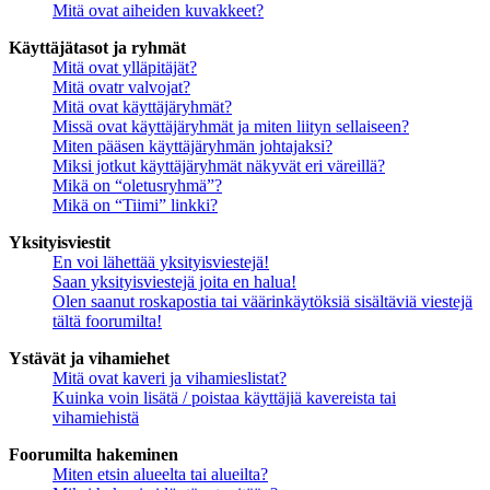
Mitä ovat aiheiden kuvakkeet?
Käyttäjätasot ja ryhmät
Mitä ovat ylläpitäjät?
Mitä ovatr valvojat?
Mitä ovat käyttäjäryhmät?
Missä ovat käyttäjäryhmät ja miten liityn sellaiseen?
Miten pääsen käyttäjäryhmän johtajaksi?
Miksi jotkut käyttäjäryhmät näkyvät eri väreillä?
Mikä on “oletusryhmä”?
Mikä on “Tiimi” linkki?
Yksityisviestit
En voi lähettää yksityisviestejä!
Saan yksityisviestejä joita en halua!
Olen saanut roskapostia tai väärinkäytöksiä sisältäviä viestejä
tältä foorumilta!
Ystävät ja vihamiehet
Mitä ovat kaveri ja vihamieslistat?
Kuinka voin lisätä / poistaa käyttäjiä kavereista tai
vihamiehistä
Foorumilta hakeminen
Miten etsin alueelta tai alueilta?