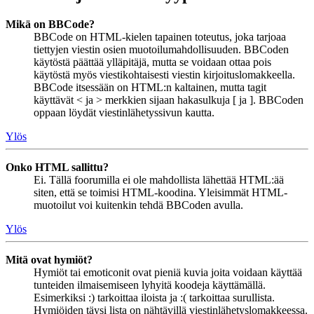
Mikä on BBCode?
BBCode on HTML-kielen tapainen toteutus, joka tarjoaa
tiettyjen viestin osien muotoilumahdollisuuden. BBCoden
käytöstä päättää ylläpitäjä, mutta se voidaan ottaa pois
käytöstä myös viestikohtaisesti viestin kirjoituslomakkeella.
BBCode itsessään on HTML:n kaltainen, mutta tagit
käyttävät < ja > merkkien sijaan hakasulkuja [ ja ]. BBCoden
oppaan löydät viestinlähetyssivun kautta.
Ylös
Onko HTML sallittu?
Ei. Tällä foorumilla ei ole mahdollista lähettää HTML:ää
siten, että se toimisi HTML-koodina. Yleisimmät HTML-
muotoilut voi kuitenkin tehdä BBCoden avulla.
Ylös
Mitä ovat hymiöt?
Hymiöt tai emoticonit ovat pieniä kuvia joita voidaan käyttää
tunteiden ilmaisemiseen lyhyitä koodeja käyttämällä.
Esimerkiksi :) tarkoittaa iloista ja :( tarkoittaa surullista.
Hymiöiden täysi lista on nähtävillä viestinlähetyslomakkeessa.