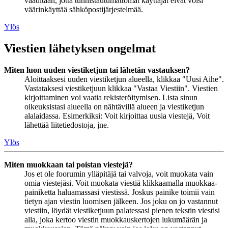
vaaditaan, jotta tunnistautumattomat käyttäjät eivät voisi
väärinkäyttää sähköpostijärjestelmää.
Ylös
Viestien lähetyksen ongelmat
Miten luon uuden viestiketjun tai lähetän vastauksen?
Aloittaaksesi uuden viestiketjun alueella, klikkaa "Uusi Aihe".
Vastataksesi viestiketjuun klikkaa "Vastaa Viestiin". Viestien
kirjoittaminen voi vaatia rekisteröitymisen. Lista sinun
oikeuksistasi alueella on nähtävillä alueen ja viestiketjun
alalaidassa. Esimerkiksi: Voit kirjoittaa uusia viestejä, Voit
lähettää liitetiedostoja, jne.
Ylös
Miten muokkaan tai poistan viestejä?
Jos et ole foorumin ylläpitäjä tai valvoja, voit muokata vain
omia viestejäsi. Voit muokata viestiä klikkaamalla muokkaa-
painiketta haluamassasi viestissä. Joskus painike toimii vain
tietyn ajan viestin luomisen jälkeen. Jos joku on jo vastannut
viestiin, löydät viestiketjuun palatessasi pienen tekstin viestisi
alla, joka kertoo viestin muokkauskertojen lukumäärän ja