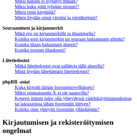
Miksi hakuni ei löytänyt mitään?
Miksi haku johti tyhjään sivuun!?
Miten etsin käyttäjiä?
Miten löydän omat viestini ja viestiketjuni?
Seuraaminen ja kirjanmerkit
Mikä ero on kirjanmerkillä ja tilaamisella?
Kuinka teen kirjanmerkin tai seuraan haluamaani aihetta?
Kuinka tilaan haluamani alueen?
Kuinka poistan tilaukseni?
Liitetiedostot
Mitkä liitetiedostot ovat sallittuja tällä alueella?
Mistä löydän lähettämäni liitetiedostot?
phpBB -asiat
Kuka kirjoitti tämän foorumisovelluksen?
Miksi ominaisuutta X ei ole saatavilla?
Keneen minun tulee olla yhteydessä väärinkäytöstapauksissa
tai lakiasioissa tähän foorumiin liittyen?
Kuinka otan yhteyttä foorumin ylläpitäjään?
Kirjautumisen ja rekisteröitymisen
ongelmat