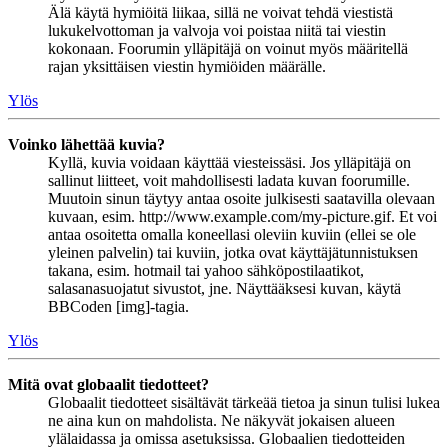
Älä käytä hymiöitä liikaa, sillä ne voivat tehdä viestistä
lukukelvottoman ja valvoja voi poistaa niitä tai viestin
kokonaan. Foorumin ylläpitäjä on voinut myös määritellä
rajan yksittäisen viestin hymiöiden määrälle.
Ylös
Voinko lähettää kuvia?
Kyllä, kuvia voidaan käyttää viesteissäsi. Jos ylläpitäjä on
sallinut liitteet, voit mahdollisesti ladata kuvan foorumille.
Muutoin sinun täytyy antaa osoite julkisesti saatavilla olevaan
kuvaan, esim. http://www.example.com/my-picture.gif. Et voi
antaa osoitetta omalla koneellasi oleviin kuviin (ellei se ole
yleinen palvelin) tai kuviin, jotka ovat käyttäjätunnistuksen
takana, esim. hotmail tai yahoo sähköpostilaatikot,
salasanasuojatut sivustot, jne. Näyttääksesi kuvan, käytä
BBCoden [img]-tagia.
Ylös
Mitä ovat globaalit tiedotteet?
Globaalit tiedotteet sisältävät tärkeää tietoa ja sinun tulisi lukea
ne aina kun on mahdolista. Ne näkyvät jokaisen alueen
ylälaidassa ja omissa asetuksissa. Globaalien tiedotteiden