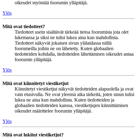
oikeudet myöntää foorumin ylläpitäjä.
Ylös
Mitä ovat tiedotteet?
Tiedotteet usein sisältävät tärkeää tietoa foorumista jota olet
lukemassa ja siksi ne tulisi lukea aina kun mahdollista.
Tiedotteet näkyvät jokaisen sivun ylälaidassa niillä
foorumeilla joihin ne on lähetetty. Kuten globaalien
tiedotteiden kohdalla, tiedotteiden lähettämisen oikeudet antaa
foorumin ylläpitäjä.
Ylös
Mitä ovat kiinnitetyt viestiketjut
Kiinnitetyt viestiketjut näkyvät tiedotteiden alapuolella ja ovat
vain etusivulla. Ne ovat yleensä aika tärkeitä, joten sinun tulisi
lukea ne aina kun mahdollista. Kuten tiedotteiden ja
globaalien tiedotteiden kanssa, viestiketjujen kiinnittämisen
oikeudet määrittelee foorumin ylläpitäjä.
Ylös
Mitä ovat lukitut viestiketjut?