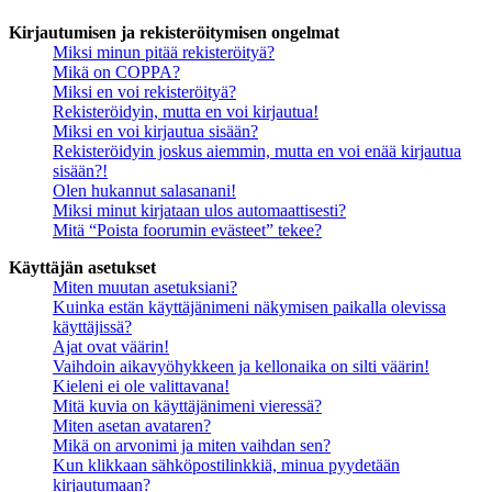
Kirjautumisen ja rekisteröitymisen ongelmat
Miksi minun pitää rekisteröityä?
Mikä on COPPA?
Miksi en voi rekisteröityä?
Rekisteröidyin, mutta en voi kirjautua!
Miksi en voi kirjautua sisään?
Rekisteröidyin joskus aiemmin, mutta en voi enää kirjautua
sisään?!
Olen hukannut salasanani!
Miksi minut kirjataan ulos automaattisesti?
Mitä “Poista foorumin evästeet” tekee?
Käyttäjän asetukset
Miten muutan asetuksiani?
Kuinka estän käyttäjänimeni näkymisen paikalla olevissa
käyttäjissä?
Ajat ovat väärin!
Vaihdoin aikavyöhykkeen ja kellonaika on silti väärin!
Kieleni ei ole valittavana!
Mitä kuvia on käyttäjänimeni vieressä?
Miten asetan avataren?
Mikä on arvonimi ja miten vaihdan sen?
Kun klikkaan sähköpostilinkkiä, minua pyydetään
kirjautumaan?