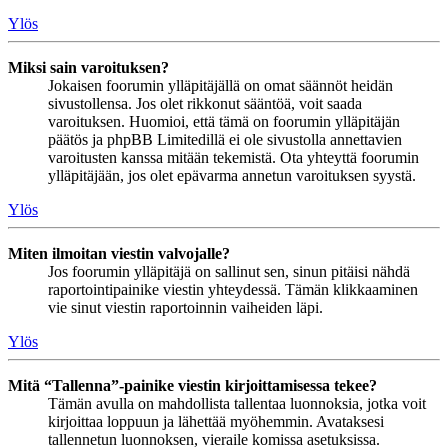
Ylös
Miksi sain varoituksen?
Jokaisen foorumin ylläpitäjällä on omat säännöt heidän
sivustollensa. Jos olet rikkonut sääntöä, voit saada
varoituksen. Huomioi, että tämä on foorumin ylläpitäjän
päätös ja phpBB Limitedillä ei ole sivustolla annettavien
varoitusten kanssa mitään tekemistä. Ota yhteyttä foorumin
ylläpitäjään, jos olet epävarma annetun varoituksen syystä.
Ylös
Miten ilmoitan viestin valvojalle?
Jos foorumin ylläpitäjä on sallinut sen, sinun pitäisi nähdä
raportointipainike viestin yhteydessä. Tämän klikkaaminen
vie sinut viestin raportoinnin vaiheiden läpi.
Ylös
Mitä “Tallenna”-painike viestin kirjoittamisessa tekee?
Tämän avulla on mahdollista tallentaa luonnoksia, jotka voit
kirjoittaa loppuun ja lähettää myöhemmin. Avataksesi
tallennetun luonnoksen, vieraile komissa asetuksissa.