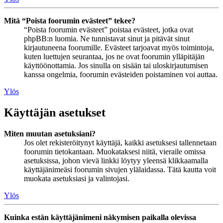
Mitä “Poista foorumin evästeet” tekee?
“Poista foorumin evästeet” poistaa evästeet, jotka ovat
phpBB:n luomia. Ne tunnistavat sinut ja pitävät sinut
kirjautuneena foorumille. Evästeet tarjoavat myös toimintoja,
kuten luettujen seurantaa, jos ne ovat foorumin ylläpitäjän
käyttöönottamia. Jos sinulla on sisään tai uloskirjautumisen
kanssa ongelmia, foorumin evästeiden poistaminen voi auttaa.
Ylös
Käyttäjän asetukset
Miten muutan asetuksiani?
Jos olet rekisteröitynyt käyttäjä, kaikki asetuksesi tallennetaan
foorumin tietokantaan. Muokataksesi niitä, vieraile omissa
asetuksissa, johon vievä linkki löytyy yleensä klikkaamalla
käyttäjänimeäsi foorumin sivujen ylälaidassa. Tätä kautta voit
muokata asetuksiasi ja valintojasi.
Ylös
Kuinka estän käyttäjänimeni näkymisen paikalla olevissa