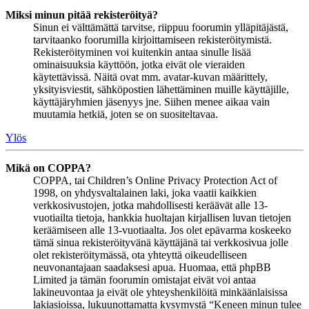
Miksi minun pitää rekisteröityä?
Sinun ei välttämättä tarvitse, riippuu foorumin ylläpitäjästä,
tarvitaanko foorumilla kirjoittamiseen rekisteröitymistä.
Rekisteröityminen voi kuitenkin antaa sinulle lisää
ominaisuuksia käyttöön, jotka eivät ole vieraiden
käytettävissä. Näitä ovat mm. avatar-kuvan määrittely,
yksityisviestit, sähköpostien lähettäminen muille käyttäjille,
käyttäjäryhmien jäsenyys jne. Siihen menee aikaa vain
muutamia hetkiä, joten se on suositeltavaa.
Ylös
Mikä on COPPA?
COPPA, tai Children’s Online Privacy Protection Act of
1998, on yhdysvaltalainen laki, joka vaatii kaikkien
verkkosivustojen, jotka mahdollisesti keräävät alle 13-
vuotiailta tietoja, hankkia huoltajan kirjallisen luvan tietojen
keräämiseen alle 13-vuotiaalta. Jos olet epävarma koskeeko
tämä sinua rekisteröityvänä käyttäjänä tai verkkosivua jolle
olet rekisteröitymässä, ota yhteyttä oikeudelliseen
neuvonantajaan saadaksesi apua. Huomaa, että phpBB
Limited ja tämän foorumin omistajat eivät voi antaa
lakineuvontaa ja eivät ole yhteyshenkilöitä minkäänlaisissa
lakiasioissa, lukuunottamatta kysymystä “Keneen minun tulee