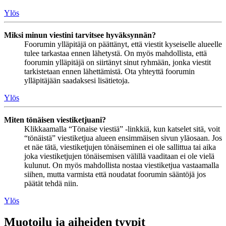
Ylös
Miksi minun viestini tarvitsee hyväksynnän?
Foorumin ylläpitäjä on päättänyt, että viestit kyseiselle alueelle
tulee tarkastaa ennen lähetystä. On myös mahdollista, että
foorumin ylläpitäjä on siirtänyt sinut ryhmään, jonka viestit
tarkistetaan ennen lähettämistä. Ota yhteyttä foorumin
ylläpitäjään saadaksesi lisätietoja.
Ylös
Miten tönäisen viestiketjuani?
Klikkaamalla “Tönaise viestiä” -linkkiä, kun katselet sitä, voit
“tönäistä” viestiketjua alueen ensimmäisen sivun yläosaan. Jos
et näe tätä, viestiketjujen tönäiseminen ei ole sallittua tai aika
joka viestiketjujen tönäisemisen välillä vaaditaan ei ole vielä
kulunut. On myös mahdollista nostaa viestiketjua vastaamalla
siihen, mutta varmista että noudatat foorumin sääntöjä jos
päätät tehdä niin.
Ylös
Muotoilu ja aiheiden tyypit