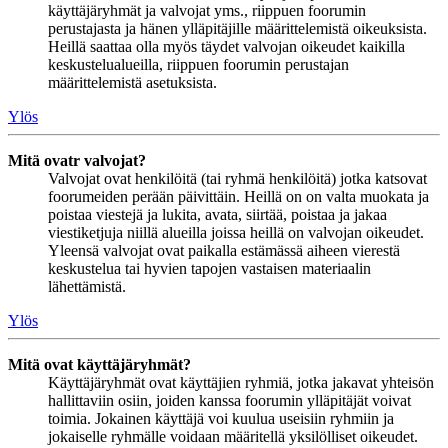
käyttäjäryhmät ja valvojat yms., riippuen foorumin
perustajasta ja hänen ylläpitäjille määrittelemistä oikeuksista.
Heillä saattaa olla myös täydet valvojan oikeudet kaikilla
keskustelualueilla, riippuen foorumin perustajan
määrittelemistä asetuksista.
Ylös
Mitä ovatr valvojat?
Valvojat ovat henkilöitä (tai ryhmä henkilöitä) jotka katsovat
foorumeiden perään päivittäin. Heillä on on valta muokata ja
poistaa viestejä ja lukita, avata, siirtää, poistaa ja jakaa
viestiketjuja niillä alueilla joissa heillä on valvojan oikeudet.
Yleensä valvojat ovat paikalla estämässä aiheen vierestä
keskustelua tai hyvien tapojen vastaisen materiaalin
lähettämistä.
Ylös
Mitä ovat käyttäjäryhmät?
Käyttäjäryhmät ovat käyttäjien ryhmiä, jotka jakavat yhteisön
hallittaviin osiin, joiden kanssa foorumin ylläpitäjät voivat
toimia. Jokainen käyttäjä voi kuulua useisiin ryhmiin ja
jokaiselle ryhmälle voidaan määritellä yksilölliset oikeudet.