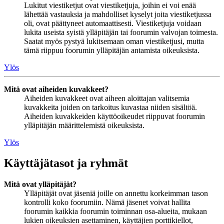
Lukitut viestiketjut ovat viestiketjuja, joihin ei voi enää
lähettää vastauksia ja mahdolliset kyselyt joita viestiketjussa
oli, ovat päättyneet automaattisesti. Viestiketjuja voidaan
lukita useista syistä ylläpitäjän tai foorumin valvojan toimesta.
Saatat myös pystyä lukitsemaan oman viestiketjusi, mutta
tämä riippuu foorumin ylläpitäjän antamista oikeuksista.
Ylös
Mitä ovat aiheiden kuvakkeet?
Aiheiden kuvakkeet ovat aiheen aloittajan valitsemia
kuvakkeita joiden on tarkoitus kuvastaa niiden sisältöä.
Aiheiden kuvakkeiden käyttöoikeudet riippuvat foorumin
ylläpitäjän määrittelemistä oikeuksista.
Ylös
Käyttäjätasot ja ryhmät
Mitä ovat ylläpitäjät?
Ylläpitäjät ovat jäseniä joille on annettu korkeimman tason
kontrolli koko foorumiin. Nämä jäsenet voivat hallita
foorumin kaikkia foorumin toiminnan osa-alueita, mukaan
lukien oikeuksien asettaminen, käyttäjien porttikiellot,