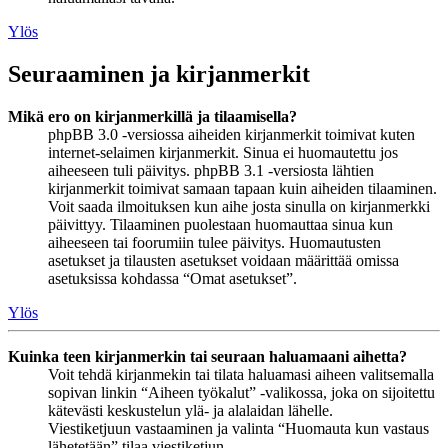
Ylös
Seuraaminen ja kirjanmerkit
Mikä ero on kirjanmerkillä ja tilaamisella?
phpBB 3.0 -versiossa aiheiden kirjanmerkit toimivat kuten
internet-selaimen kirjanmerkit. Sinua ei huomautettu jos
aiheeseen tuli päivitys. phpBB 3.1 -versiosta lähtien
kirjanmerkit toimivat samaan tapaan kuin aiheiden tilaaminen.
Voit saada ilmoituksen kun aihe josta sinulla on kirjanmerkki
päivittyy. Tilaaminen puolestaan huomauttaa sinua kun
aiheeseen tai foorumiin tulee päivitys. Huomautusten
asetukset ja tilausten asetukset voidaan määrittää omissa
asetuksissa kohdassa “Omat asetukset”.
Ylös
Kuinka teen kirjanmerkin tai seuraan haluamaani aihetta?
Voit tehdä kirjanmekin tai tilata haluamasi aiheen valitsemalla
sopivan linkin “Aiheen työkalut” -valikossa, joka on sijoitettu
kätevästi keskustelun ylä- ja alalaidan lähelle.
Viestiketjuun vastaaminen ja valinta “Huomauta kun vastaus
lähetetään” tilaa viestiketjun.