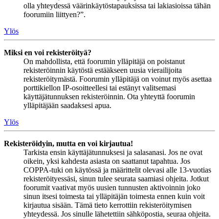
olla yhteydessä väärinkäytöstapauksissa tai lakiasioissa tähän
foorumiin liittyen?”.
Ylös
Miksi en voi rekisteröityä?
On mahdollista, että foorumin ylläpitäjä on poistanut
rekisteröinnin käytöstä estääkseen uusia vierailijoita
rekisteröitymästä. Foorumin ylläpitäjä on voinut myös asettaa
porttikiellon IP-osoitteellesi tai estänyt valitsemasi
käyttäjätunnuksen rekisteröinnin. Ota yhteyttä foorumin
ylläpitäjään saadaksesi apua.
Ylös
Rekisteröidyin, mutta en voi kirjautua!
Tarkista ensin käyttäjätunnuksesi ja salasanasi. Jos ne ovat
oikein, yksi kahdesta asiasta on saattanut tapahtua. Jos
COPPA-tuki on käytössä ja määrittelit olevasi alle 13-vuotias
rekisteröityessäsi, sinun tulee seurata saamiasi ohjeita. Jotkut
foorumit vaativat myös uusien tunnusten aktivoinnin joko
sinun itsesi toimesta tai ylläpitäjän toimesta ennen kuin voit
kirjautua sisään. Tämä tieto kerrottiin rekisteröitymisen
yhteydessä. Jos sinulle lähetettiin sähköpostia, seuraa ohjeita.