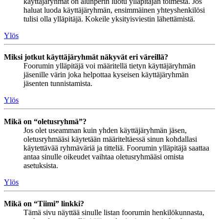
käyttäjäryhmät on alunperin luotu ylläpitäjän toimesta. Jos
haluat luoda käyttäjäryhmän, ensimmäinen yhteyshenkilösi
tulisi olla ylläpitäjä. Kokeile yksityisviestin lähettämistä.
Ylös
Miksi jotkut käyttäjäryhmät näkyvät eri väreillä?
Foorumin ylläpitäjä voi määritellä tietyn käyttäjäryhmän
jäsenille värin joka helpottaa kyseisen käyttäjäryhmän
jäsenten tunnistamista.
Ylös
Mikä on “oletusryhmä”?
Jos olet useamman kuin yhden käyttäjäryhmän jäsen,
oletusryhmääsi käytetään määriteltäessä sinun kohdallasi
käytettävää ryhmäväriä ja titteliä. Foorumin ylläpitäjä saattaa
antaa sinulle oikeudet vaihtaa oletusryhmääsi omista
asetuksista.
Ylös
Mikä on “Tiimi” linkki?
Tämä sivu näyttää sinulle listan foorumin henkilökunnasta,