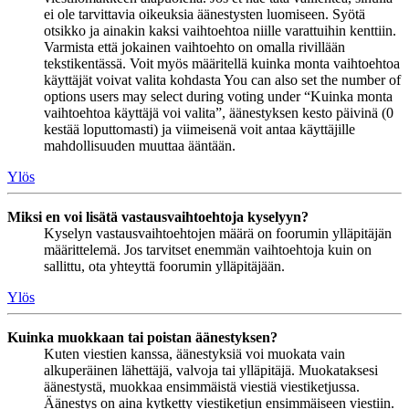
ei ole tarvittavia oikeuksia äänestysten luomiseen. Syötä
otsikko ja ainakin kaksi vaihtoehtoa niille varattuihin kenttiin.
Varmista että jokainen vaihtoehto on omalla rivillään
tekstikentässä. Voit myös määritellä kuinka monta vaihtoehtoa
käyttäjät voivat valita kohdasta You can also set the number of
options users may select during voting under “Kuinka monta
vaihtoehtoa käyttäjä voi valita”, äänestyksen kesto päivinä (0
kestää loputtomasti) ja viimeisenä voit antaa käyttäjille
mahdollisuuden muuttaa ääntään.
Ylös
Miksi en voi lisätä vastausvaihtoehtoja kyselyyn?
Kyselyn vastausvaihtoehtojen määrä on foorumin ylläpitäjän
määrittelemä. Jos tarvitset enemmän vaihtoehtoja kuin on
sallittu, ota yhteyttä foorumin ylläpitäjään.
Ylös
Kuinka muokkaan tai poistan äänestyksen?
Kuten viestien kanssa, äänestyksiä voi muokata vain
alkuperäinen lähettäjä, valvoja tai ylläpitäjä. Muokataksesi
äänestystä, muokkaa ensimmäistä viestiä viestiketjussa.
Äänestys on aina kytketty viestiketjun ensimmäiseen viestiin.