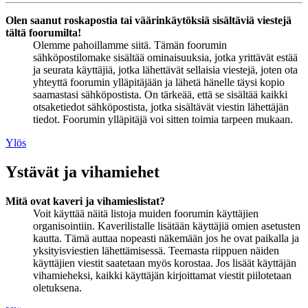
Olen saanut roskapostia tai väärinkäytöksiä sisältäviä viestejä
tältä foorumilta!
Olemme pahoillamme siitä. Tämän foorumin
sähköpostilomake sisältää ominaisuuksia, jotka yrittävät estää
ja seurata käyttäjiä, jotka lähettävät sellaisia viestejä, joten ota
yhteyttä foorumin ylläpitäjään ja lähetä hänelle täysi kopio
saamastasi sähköpostista. On tärkeää, että se sisältää kaikki
otsaketiedot sähköpostista, jotka sisältävät viestin lähettäjän
tiedot. Foorumin ylläpitäjä voi sitten toimia tarpeen mukaan.
Ylös
Ystävät ja vihamiehet
Mitä ovat kaveri ja vihamieslistat?
Voit käyttää näitä listoja muiden foorumin käyttäjien
organisointiin. Kaverilistalle lisätään käyttäjiä omien asetusten
kautta. Tämä auttaa nopeasti näkemään jos he ovat paikalla ja
yksityisviestien lähettämisessä. Teemasta riippuen näiden
käyttäjien viestit saatetaan myös korostaa. Jos lisäät käyttäjän
vihamieheksi, kaikki käyttäjän kirjoittamat viestit piilotetaan
oletuksena.