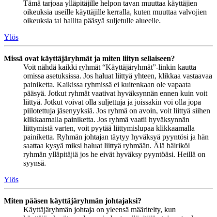
Tämä tarjoaa ylläpitäjille helpon tavan muuttaa käyttäjien
oikeuksia useille käyttäjille kerralla, kuten muuttaa valvojien
oikeuksia tai hallita pääsyä suljetulle alueelle.
Ylös
Missä ovat käyttäjäryhmät ja miten liityn sellaiseen?
Voit nähdä kaikki ryhmät “Käyttäjäryhmät”-linkin kautta
omissa asetuksissa. Jos haluat liittyä yhteen, klikkaa vastaavaa
painiketta. Kaikissa ryhmissä ei kuitenkaan ole vapaata
pääsyä. Jotkut ryhmät vaativat hyväksynnän ennen kuin voit
liittyä. Jotkut voivat olla suljettuja ja joissakin voi olla jopa
piilotettuja jäsenyyksiä. Jos ryhmä on avoin, voit liittyä siihen
klikkaamalla painiketta. Jos ryhmä vaatii hyväksynnän
liittymistä varten, voit pyytää liittymislupaa klikkaamalla
painiketta. Ryhmän johtajan täytyy hyväksyä pyyntösi ja hän
saattaa kysyä miksi haluat liittyä ryhmään. Älä häiriköi
ryhmän ylläpitäjiä jos he eivät hyväksy pyyntöäsi. Heillä on
syynsä.
Ylös
Miten pääsen käyttäjäryhmän johtajaksi?
Käyttäjäryhmän johtaja on yleensä määritelty, kun