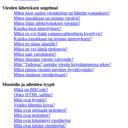
Viestien lähetyksen ongelmat
Miten luon uuden viestiketjun tai lähetän vastauksen?
Miten muokkaan tai poistan viestejä?
Miten liitän allekirjoituksen viestiini?
Kuinka luon äänestyksen?
Miksi en voi lisätä vastausvaihtoehtoja kyselyyn?
Kuinka muokkaan tai poistan äänestyksen?
Miksi en pääse alueelle?
Miksi en voi liittää tiedostoja?
Miksi sain varoituksen?
Miten ilmoitan viestin valvojalle?
Mitä “Tallenna”-painike viestin kirjoittamisessa tekee?
Miksi minun viestini tarvitsee hyväksynnän?
Miten tönäisen viestiketjuani?
Muotoilu ja aiheiden tyypit
Mikä on BBCode?
Onko HTML sallittu?
Mitä ovat hymiöt?
Voinko lähettää kuvia?
Mitä ovat globaalit tiedotteet?
Mitä ovat tiedotteet?
Mitä ovat kiinnitetyt viestiketjut
Mitä ovat lukitut viestiketjut?