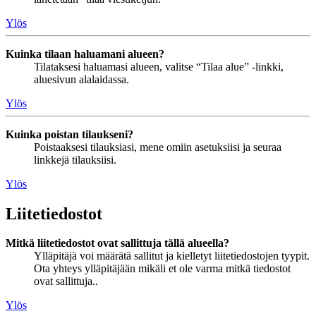
Ylös
Kuinka tilaan haluamani alueen?
Tilataksesi haluamasi alueen, valitse “Tilaa alue” -linkki,
aluesivun alalaidassa.
Ylös
Kuinka poistan tilaukseni?
Poistaaksesi tilauksiasi, mene omiin asetuksiisi ja seuraa
linkkejä tilauksiisi.
Ylös
Liitetiedostot
Mitkä liitetiedostot ovat sallittuja tällä alueella?
Ylläpitäjä voi määrätä sallitut ja kielletyt liitetiedostojen tyypit.
Ota yhteys ylläpitäjään mikäli et ole varma mitkä tiedostot
ovat sallittuja..
Ylös