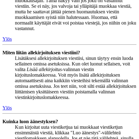
muokkausajan. Tämä näkyy vain jos joku on vastannut
viestiin. Se ei näy, jos valvoja tai ylläpitäjä muokkaa viestiä,
mutta he saattavat jättää pienen huomautuksen viestin
muokkaamisen syistä niin halutessaan. Huomaa, että
normaalit käyttäjät eivät voi poistaa viestejä, jos niihin on joku
vastannut.
Ylös
Miten liitän allekirjoituksen viestiini?
Lisätäksesi allekirjoituksen viestiisi, sinun täytyy ensin luoda
sellainen omissa asetuksissa. Kun olet luonut sellaisen, voit
valita
Lisää allekirjoitus
-valinnan viestin
kirjoituslomakkeessa. Voit myös lisätä allekirjoituksen
automaattisesti aina kaikkiin viesteihisi tekemällä valinnan
omissa asetuksissa. Jos teet niin, voit silti estää allekirjoituksen
liittämisen yksittäiseen viestiin poistamalla valinnan
viestinkirjoituslomakkeessa.
Ylös
Kuinka luon äänestyksen?
Kun kirjoitat uuta viestiketjua tai muokkaat viestiketjun
ensimmäistä viestiä, klikkaa "Luo äänestys"-välilehteä
viestilomakkeen alapuolella. Jos et näe tätä välilehteä, sinulla