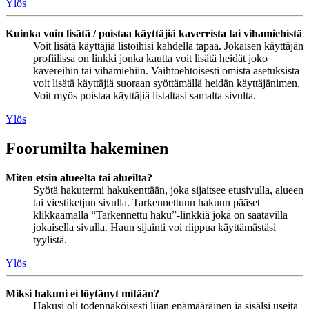
Ylös
Kuinka voin lisätä / poistaa käyttäjiä kavereista tai vihamiehistä
Voit lisätä käyttäjiä listoihisi kahdella tapaa. Jokaisen käyttäjän
profiilissa on linkki jonka kautta voit lisätä heidät joko
kavereihin tai vihamiehiin. Vaihtoehtoisesti omista asetuksista
voit lisätä käyttäjiä suoraan syöttämällä heidän käyttäjänimen.
Voit myös poistaa käyttäjiä listaltasi samalta sivulta.
Ylös
Foorumilta hakeminen
Miten etsin alueelta tai alueilta?
Syötä hakutermi hakukenttään, joka sijaitsee etusivulla, alueen
tai viestiketjun sivulla. Tarkennettuun hakuun pääset
klikkaamalla “Tarkennettu haku”-linkkiä joka on saatavilla
jokaisella sivulla. Haun sijainti voi riippua käyttämästäsi
tyylistä.
Ylös
Miksi hakuni ei löytänyt mitään?
Hakusi oli todennäköisesti liian epämääräinen ja sisälsi useita