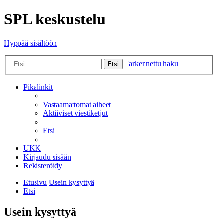
SPL keskustelu
Hyppää sisältöön
Tarkennettu haku
Etsi
Pikalinkit
Vastaamattomat aiheet
Aktiiviset viestiketjut
Etsi
UKK
Kirjaudu sisään
Rekisteröidy
Etusivu
Usein kysyttyä
Etsi
Usein kysyttyä