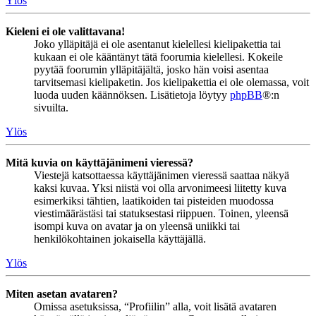
Ylös
Kieleni ei ole valittavana!
Joko ylläpitäjä ei ole asentanut kielellesi kielipakettia tai
kukaan ei ole kääntänyt tätä foorumia kielellesi. Kokeile
pyytää foorumin ylläpitäjältä, josko hän voisi asentaa
tarvitsemasi kielipaketin. Jos kielipakettia ei ole olemassa, voit
luoda uuden käännöksen. Lisätietoja löytyy
phpBB
®:n
sivuilta.
Ylös
Mitä kuvia on käyttäjänimeni vieressä?
Viestejä katsottaessa käyttäjänimen vieressä saattaa näkyä
kaksi kuvaa. Yksi niistä voi olla arvonimeesi liitetty kuva
esimerkiksi tähtien, laatikoiden tai pisteiden muodossa
viestimäärästäsi tai statuksestasi riippuen. Toinen, yleensä
isompi kuva on avatar ja on yleensä uniikki tai
henkilökohtainen jokaisella käyttäjällä.
Ylös
Miten asetan avataren?
Omissa asetuksissa, “Profiilin” alla, voit lisätä avataren