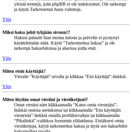
yleisiä termejä, joita phpBB ei ole indeksoinut. Ole tarkempi
ja käytä Tarkennetun haun valintoja.
Ylös
Miksi haku johti tyhjään sivuun!?
Hakusi palautti liian monta tulosta ja palvelin ei pystynyt
käsittelemään niitä. Käytä “Tarkennettua hakua” ja ole
tarkempi hakuehdoissa ja alueissa joilta etsit.
Ylös
Miten etsin käyttäjiä?
Vieraile “Käyttäjät”-sivulla ja klikkaa “Etsi käyttäjä”-linkkiä.
Ylös
Miten löydän omat viestini ja viestiketjuni?
Omat viestisi näet klikkaamalla “Katso omia viestejäsi”-
linkkiä omissa asetuksissa tai klikkaamalla “Etsi käyttäjän
viesteistä”-linkkiä omalla profiilisivullasi tai klikkaamalla
“Pikalinkit”-valikkoa foorumin ylälaidassa. Etsiäksesi omia
viestiketjuja, käytä tarkennettua hakua ja täytä sen hakuehdot
haluamallasi tavalla.