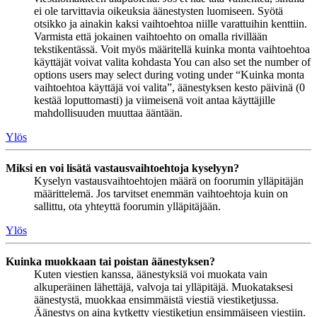
ei ole tarvittavia oikeuksia äänestysten luomiseen. Syötä
otsikko ja ainakin kaksi vaihtoehtoa niille varattuihin kenttiin.
Varmista että jokainen vaihtoehto on omalla rivillään
tekstikentässä. Voit myös määritellä kuinka monta vaihtoehtoa
käyttäjät voivat valita kohdasta You can also set the number of
options users may select during voting under “Kuinka monta
vaihtoehtoa käyttäjä voi valita”, äänestyksen kesto päivinä (0
kestää loputtomasti) ja viimeisenä voit antaa käyttäjille
mahdollisuuden muuttaa ääntään.
Ylös
Miksi en voi lisätä vastausvaihtoehtoja kyselyyn?
Kyselyn vastausvaihtoehtojen määrä on foorumin ylläpitäjän
määrittelemä. Jos tarvitset enemmän vaihtoehtoja kuin on
sallittu, ota yhteyttä foorumin ylläpitäjään.
Ylös
Kuinka muokkaan tai poistan äänestyksen?
Kuten viestien kanssa, äänestyksiä voi muokata vain
alkuperäinen lähettäjä, valvoja tai ylläpitäjä. Muokataksesi
äänestystä, muokkaa ensimmäistä viestiä viestiketjussa.
Äänestys on aina kytketty viestiketjun ensimmäiseen viestiin.