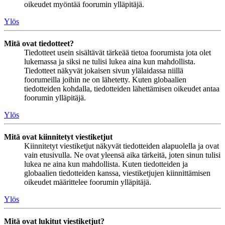
oikeudet myöntää foorumin ylläpitäjä.
Ylös
Mitä ovat tiedotteet?
Tiedotteet usein sisältävät tärkeää tietoa foorumista jota olet
lukemassa ja siksi ne tulisi lukea aina kun mahdollista.
Tiedotteet näkyvät jokaisen sivun ylälaidassa niillä
foorumeilla joihin ne on lähetetty. Kuten globaalien
tiedotteiden kohdalla, tiedotteiden lähettämisen oikeudet antaa
foorumin ylläpitäjä.
Ylös
Mitä ovat kiinnitetyt viestiketjut
Kiinnitetyt viestiketjut näkyvät tiedotteiden alapuolella ja ovat
vain etusivulla. Ne ovat yleensä aika tärkeitä, joten sinun tulisi
lukea ne aina kun mahdollista. Kuten tiedotteiden ja
globaalien tiedotteiden kanssa, viestiketjujen kiinnittämisen
oikeudet määrittelee foorumin ylläpitäjä.
Ylös
Mitä ovat lukitut viestiketjut?