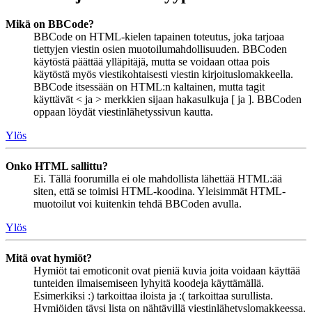
Mikä on BBCode?
BBCode on HTML-kielen tapainen toteutus, joka tarjoaa
tiettyjen viestin osien muotoilumahdollisuuden. BBCoden
käytöstä päättää ylläpitäjä, mutta se voidaan ottaa pois
käytöstä myös viestikohtaisesti viestin kirjoituslomakkeella.
BBCode itsessään on HTML:n kaltainen, mutta tagit
käyttävät < ja > merkkien sijaan hakasulkuja [ ja ]. BBCoden
oppaan löydät viestinlähetyssivun kautta.
Ylös
Onko HTML sallittu?
Ei. Tällä foorumilla ei ole mahdollista lähettää HTML:ää
siten, että se toimisi HTML-koodina. Yleisimmät HTML-
muotoilut voi kuitenkin tehdä BBCoden avulla.
Ylös
Mitä ovat hymiöt?
Hymiöt tai emoticonit ovat pieniä kuvia joita voidaan käyttää
tunteiden ilmaisemiseen lyhyitä koodeja käyttämällä.
Esimerkiksi :) tarkoittaa iloista ja :( tarkoittaa surullista.
Hymiöiden täysi lista on nähtävillä viestinlähetyslomakkeessa.