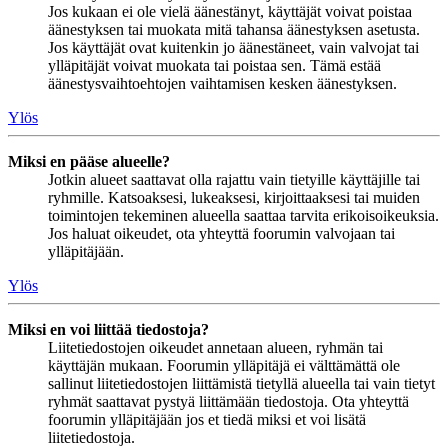
Jos kukaan ei ole vielä äänestänyt, käyttäjät voivat poistaa
äänestyksen tai muokata mitä tahansa äänestyksen asetusta.
Jos käyttäjät ovat kuitenkin jo äänestäneet, vain valvojat tai
ylläpitäjät voivat muokata tai poistaa sen. Tämä estää
äänestysvaihtoehtojen vaihtamisen kesken äänestyksen.
Ylös
Miksi en pääse alueelle?
Jotkin alueet saattavat olla rajattu vain tietyille käyttäjille tai
ryhmille. Katsoaksesi, lukeaksesi, kirjoittaaksesi tai muiden
toimintojen tekeminen alueella saattaa tarvita erikoisoikeuksia.
Jos haluat oikeudet, ota yhteyttä foorumin valvojaan tai
ylläpitäjään.
Ylös
Miksi en voi liittää tiedostoja?
Liitetiedostojen oikeudet annetaan alueen, ryhmän tai
käyttäjän mukaan. Foorumin ylläpitäjä ei välttämättä ole
sallinut liitetiedostojen liittämistä tietyllä alueella tai vain tietyt
ryhmät saattavat pystyä liittämään tiedostoja. Ota yhteyttä
foorumin ylläpitäjään jos et tiedä miksi et voi lisätä
liitetiedostoja.