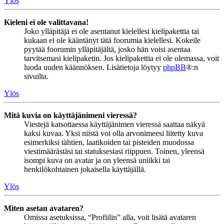
Ylös
Kieleni ei ole valittavana!
Joko ylläpitäjä ei ole asentanut kielellesi kielipakettia tai
kukaan ei ole kääntänyt tätä foorumia kielellesi. Kokeile
pyytää foorumin ylläpitäjältä, josko hän voisi asentaa
tarvitsemasi kielipaketin. Jos kielipakettia ei ole olemassa, voit
luoda uuden käännöksen. Lisätietoja löytyy
phpBB
®:n
sivuilta.
Ylös
Mitä kuvia on käyttäjänimeni vieressä?
Viestejä katsottaessa käyttäjänimen vieressä saattaa näkyä
kaksi kuvaa. Yksi niistä voi olla arvonimeesi liitetty kuva
esimerkiksi tähtien, laatikoiden tai pisteiden muodossa
viestimäärästäsi tai statuksestasi riippuen. Toinen, yleensä
isompi kuva on avatar ja on yleensä uniikki tai
henkilökohtainen jokaisella käyttäjällä.
Ylös
Miten asetan avataren?
Omissa asetuksissa, “Profiilin” alla, voit lisätä avataren