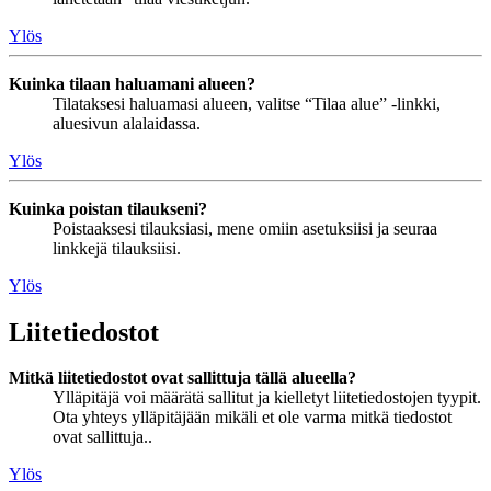
Ylös
Kuinka tilaan haluamani alueen?
Tilataksesi haluamasi alueen, valitse “Tilaa alue” -linkki,
aluesivun alalaidassa.
Ylös
Kuinka poistan tilaukseni?
Poistaaksesi tilauksiasi, mene omiin asetuksiisi ja seuraa
linkkejä tilauksiisi.
Ylös
Liitetiedostot
Mitkä liitetiedostot ovat sallittuja tällä alueella?
Ylläpitäjä voi määrätä sallitut ja kielletyt liitetiedostojen tyypit.
Ota yhteys ylläpitäjään mikäli et ole varma mitkä tiedostot
ovat sallittuja..
Ylös