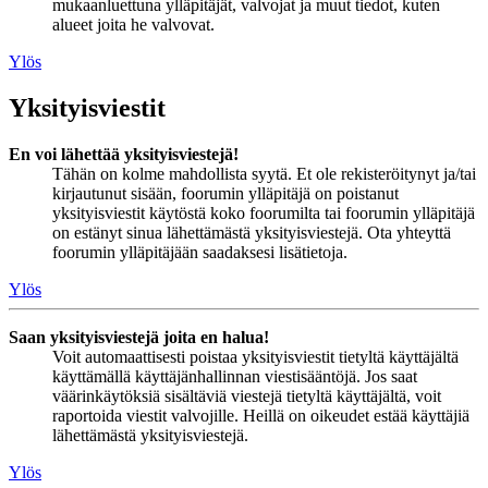
mukaanluettuna ylläpitäjät, valvojat ja muut tiedot, kuten
alueet joita he valvovat.
Ylös
Yksityisviestit
En voi lähettää yksityisviestejä!
Tähän on kolme mahdollista syytä. Et ole rekisteröitynyt ja/tai
kirjautunut sisään, foorumin ylläpitäjä on poistanut
yksityisviestit käytöstä koko foorumilta tai foorumin ylläpitäjä
on estänyt sinua lähettämästä yksityisviestejä. Ota yhteyttä
foorumin ylläpitäjään saadaksesi lisätietoja.
Ylös
Saan yksityisviestejä joita en halua!
Voit automaattisesti poistaa yksityisviestit tietyltä käyttäjältä
käyttämällä käyttäjänhallinnan viestisääntöjä. Jos saat
väärinkäytöksiä sisältäviä viestejä tietyltä käyttäjältä, voit
raportoida viestit valvojille. Heillä on oikeudet estää käyttäjiä
lähettämästä yksityisviestejä.
Ylös