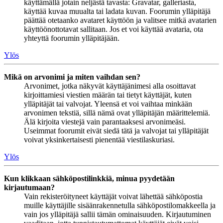
käyttämällä jotain neljästä tavasta: Gravatar, galleriasta,
käyttää kuvaa muualta tai ladata kuvan. Foorumin ylläpitäjä
päättää otetaanko avataret käyttöön ja valitsee mitkä avatarien
käyttöönottotavat sallitaan. Jos et voi käyttää avataria, ota
yhteyttä foorumin ylläpitäjään.
Ylös
Mikä on arvonimi ja miten vaihdan sen?
Arvonimet, jotka näkyvät käyttäjänimesi alla osoittavat
kirjoittamiesi viestien määrän tai tietyt käyttäjät, kuten
ylläpitäjät tai valvojat. Yleensä et voi vaihtaa minkään
arvonimen tekstiä, sillä nämä ovat ylläpitäjän määrittelemiä.
Älä kirjoita viestejä vain parantaaksesi arvonimeäsi.
Useimmat foorumit eivät siedä tätä ja valvojat tai ylläpitäjät
voivat yksinkertaisesti pienentää viestilaskuriasi.
Ylös
Kun klikkaan sähköpostilinkkiä, minua pyydetään
kirjautumaan?
Vain rekisteröityneet käyttäjät voivat lähettää sähköpostia
muille käyttäjille sisäänrakennetulla sähköpostilomakkeella ja
vain jos ylläpitäjä sallii tämän ominaisuuden. Kirjautuminen