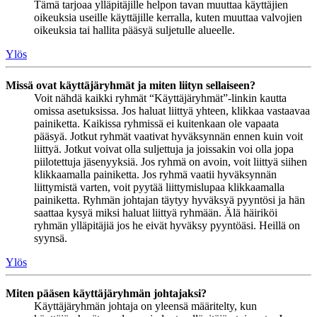
Tämä tarjoaa ylläpitäjille helpon tavan muuttaa käyttäjien
oikeuksia useille käyttäjille kerralla, kuten muuttaa valvojien
oikeuksia tai hallita pääsyä suljetulle alueelle.
Ylös
Missä ovat käyttäjäryhmät ja miten liityn sellaiseen?
Voit nähdä kaikki ryhmät “Käyttäjäryhmät”-linkin kautta
omissa asetuksissa. Jos haluat liittyä yhteen, klikkaa vastaavaa
painiketta. Kaikissa ryhmissä ei kuitenkaan ole vapaata
pääsyä. Jotkut ryhmät vaativat hyväksynnän ennen kuin voit
liittyä. Jotkut voivat olla suljettuja ja joissakin voi olla jopa
piilotettuja jäsenyyksiä. Jos ryhmä on avoin, voit liittyä siihen
klikkaamalla painiketta. Jos ryhmä vaatii hyväksynnän
liittymistä varten, voit pyytää liittymislupaa klikkaamalla
painiketta. Ryhmän johtajan täytyy hyväksyä pyyntösi ja hän
saattaa kysyä miksi haluat liittyä ryhmään. Älä häiriköi
ryhmän ylläpitäjiä jos he eivät hyväksy pyyntöäsi. Heillä on
syynsä.
Ylös
Miten pääsen käyttäjäryhmän johtajaksi?
Käyttäjäryhmän johtaja on yleensä määritelty, kun