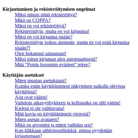
Kirjautumisen ja rekisteröitymisen ongelmat
Miksi minun pitää rekisteröityä?
Mikä on COPPA?
Miksi en voi rekisteröityä?
Rekisteröidyin, mutta en voi kirjautua!
Miksi en voi kirjautua sisään?
Rekisteröidyin joskus aiemmin, mutta en voi enää kirjautua
sisään?!
Olen hukannut salasanani!
Miksi minut kirjataan ulos automaattisesti?
Mitä “Poista foorumin evästeet” tekee?
Käyttäjän asetukset
Miten muutan asetuksiani?
Kuinka estän käyttäjänimeni näkymisen paikalla olevissa
käyttäjissä?
Ajat ovat väärin!
Vaihdoin aikavyöhykkeen ja kellonaika on silti väärin!
Kieleni ei ole valittavana!
Mitä kuvia on käyttäjänimeni vieressä?
Miten asetan avataren?
Mikä on arvonimi ja miten vaihdan sen?
Kun klikkaan sähköpostilinkkiä, minua pyydetään
kirjautumaan?