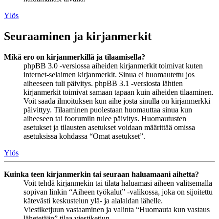
Ylös
Seuraaminen ja kirjanmerkit
Mikä ero on kirjanmerkillä ja tilaamisella?
phpBB 3.0 -versiossa aiheiden kirjanmerkit toimivat kuten
internet-selaimen kirjanmerkit. Sinua ei huomautettu jos
aiheeseen tuli päivitys. phpBB 3.1 -versiosta lähtien
kirjanmerkit toimivat samaan tapaan kuin aiheiden tilaaminen.
Voit saada ilmoituksen kun aihe josta sinulla on kirjanmerkki
päivittyy. Tilaaminen puolestaan huomauttaa sinua kun
aiheeseen tai foorumiin tulee päivitys. Huomautusten
asetukset ja tilausten asetukset voidaan määrittää omissa
asetuksissa kohdassa “Omat asetukset”.
Ylös
Kuinka teen kirjanmerkin tai seuraan haluamaani aihetta?
Voit tehdä kirjanmekin tai tilata haluamasi aiheen valitsemalla
sopivan linkin “Aiheen työkalut” -valikossa, joka on sijoitettu
kätevästi keskustelun ylä- ja alalaidan lähelle.
Viestiketjuun vastaaminen ja valinta “Huomauta kun vastaus
lähetetään” tilaa viestiketjun.