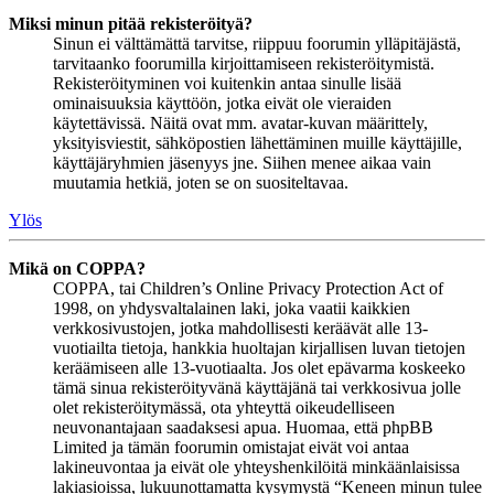
Miksi minun pitää rekisteröityä?
Sinun ei välttämättä tarvitse, riippuu foorumin ylläpitäjästä,
tarvitaanko foorumilla kirjoittamiseen rekisteröitymistä.
Rekisteröityminen voi kuitenkin antaa sinulle lisää
ominaisuuksia käyttöön, jotka eivät ole vieraiden
käytettävissä. Näitä ovat mm. avatar-kuvan määrittely,
yksityisviestit, sähköpostien lähettäminen muille käyttäjille,
käyttäjäryhmien jäsenyys jne. Siihen menee aikaa vain
muutamia hetkiä, joten se on suositeltavaa.
Ylös
Mikä on COPPA?
COPPA, tai Children’s Online Privacy Protection Act of
1998, on yhdysvaltalainen laki, joka vaatii kaikkien
verkkosivustojen, jotka mahdollisesti keräävät alle 13-
vuotiailta tietoja, hankkia huoltajan kirjallisen luvan tietojen
keräämiseen alle 13-vuotiaalta. Jos olet epävarma koskeeko
tämä sinua rekisteröityvänä käyttäjänä tai verkkosivua jolle
olet rekisteröitymässä, ota yhteyttä oikeudelliseen
neuvonantajaan saadaksesi apua. Huomaa, että phpBB
Limited ja tämän foorumin omistajat eivät voi antaa
lakineuvontaa ja eivät ole yhteyshenkilöitä minkäänlaisissa
lakiasioissa, lukuunottamatta kysymystä “Keneen minun tulee