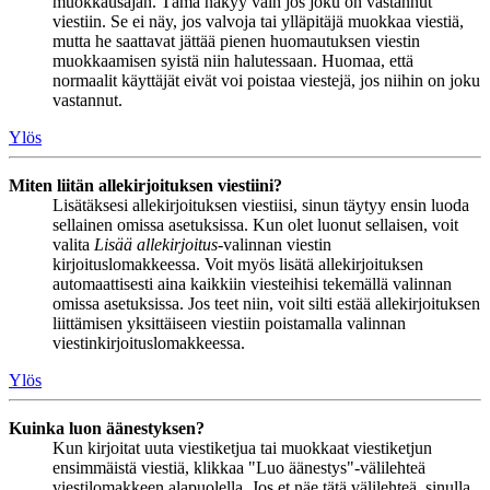
muokkausajan. Tämä näkyy vain jos joku on vastannut
viestiin. Se ei näy, jos valvoja tai ylläpitäjä muokkaa viestiä,
mutta he saattavat jättää pienen huomautuksen viestin
muokkaamisen syistä niin halutessaan. Huomaa, että
normaalit käyttäjät eivät voi poistaa viestejä, jos niihin on joku
vastannut.
Ylös
Miten liitän allekirjoituksen viestiini?
Lisätäksesi allekirjoituksen viestiisi, sinun täytyy ensin luoda
sellainen omissa asetuksissa. Kun olet luonut sellaisen, voit
valita
Lisää allekirjoitus
-valinnan viestin
kirjoituslomakkeessa. Voit myös lisätä allekirjoituksen
automaattisesti aina kaikkiin viesteihisi tekemällä valinnan
omissa asetuksissa. Jos teet niin, voit silti estää allekirjoituksen
liittämisen yksittäiseen viestiin poistamalla valinnan
viestinkirjoituslomakkeessa.
Ylös
Kuinka luon äänestyksen?
Kun kirjoitat uuta viestiketjua tai muokkaat viestiketjun
ensimmäistä viestiä, klikkaa "Luo äänestys"-välilehteä
viestilomakkeen alapuolella. Jos et näe tätä välilehteä, sinulla