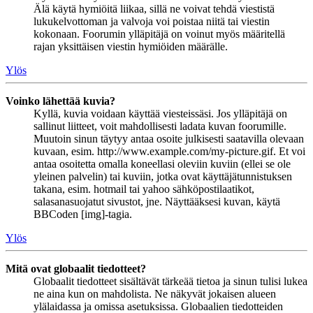
Älä käytä hymiöitä liikaa, sillä ne voivat tehdä viestistä
lukukelvottoman ja valvoja voi poistaa niitä tai viestin
kokonaan. Foorumin ylläpitäjä on voinut myös määritellä
rajan yksittäisen viestin hymiöiden määrälle.
Ylös
Voinko lähettää kuvia?
Kyllä, kuvia voidaan käyttää viesteissäsi. Jos ylläpitäjä on
sallinut liitteet, voit mahdollisesti ladata kuvan foorumille.
Muutoin sinun täytyy antaa osoite julkisesti saatavilla olevaan
kuvaan, esim. http://www.example.com/my-picture.gif. Et voi
antaa osoitetta omalla koneellasi oleviin kuviin (ellei se ole
yleinen palvelin) tai kuviin, jotka ovat käyttäjätunnistuksen
takana, esim. hotmail tai yahoo sähköpostilaatikot,
salasanasuojatut sivustot, jne. Näyttääksesi kuvan, käytä
BBCoden [img]-tagia.
Ylös
Mitä ovat globaalit tiedotteet?
Globaalit tiedotteet sisältävät tärkeää tietoa ja sinun tulisi lukea
ne aina kun on mahdolista. Ne näkyvät jokaisen alueen
ylälaidassa ja omissa asetuksissa. Globaalien tiedotteiden