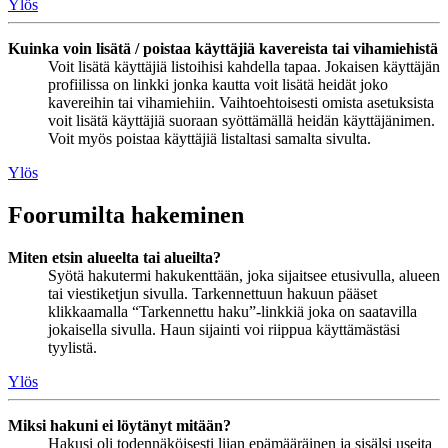
Ylös
Kuinka voin lisätä / poistaa käyttäjiä kavereista tai vihamiehistä
Voit lisätä käyttäjiä listoihisi kahdella tapaa. Jokaisen käyttäjän
profiilissa on linkki jonka kautta voit lisätä heidät joko
kavereihin tai vihamiehiin. Vaihtoehtoisesti omista asetuksista
voit lisätä käyttäjiä suoraan syöttämällä heidän käyttäjänimen.
Voit myös poistaa käyttäjiä listaltasi samalta sivulta.
Ylös
Foorumilta hakeminen
Miten etsin alueelta tai alueilta?
Syötä hakutermi hakukenttään, joka sijaitsee etusivulla, alueen
tai viestiketjun sivulla. Tarkennettuun hakuun pääset
klikkaamalla “Tarkennettu haku”-linkkiä joka on saatavilla
jokaisella sivulla. Haun sijainti voi riippua käyttämästäsi
tyylistä.
Ylös
Miksi hakuni ei löytänyt mitään?
Hakusi oli todennäköisesti liian epämääräinen ja sisälsi useita