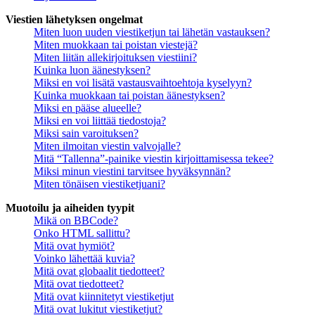
Viestien lähetyksen ongelmat
Miten luon uuden viestiketjun tai lähetän vastauksen?
Miten muokkaan tai poistan viestejä?
Miten liitän allekirjoituksen viestiini?
Kuinka luon äänestyksen?
Miksi en voi lisätä vastausvaihtoehtoja kyselyyn?
Kuinka muokkaan tai poistan äänestyksen?
Miksi en pääse alueelle?
Miksi en voi liittää tiedostoja?
Miksi sain varoituksen?
Miten ilmoitan viestin valvojalle?
Mitä “Tallenna”-painike viestin kirjoittamisessa tekee?
Miksi minun viestini tarvitsee hyväksynnän?
Miten tönäisen viestiketjuani?
Muotoilu ja aiheiden tyypit
Mikä on BBCode?
Onko HTML sallittu?
Mitä ovat hymiöt?
Voinko lähettää kuvia?
Mitä ovat globaalit tiedotteet?
Mitä ovat tiedotteet?
Mitä ovat kiinnitetyt viestiketjut
Mitä ovat lukitut viestiketjut?