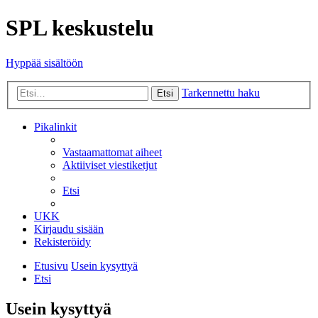
SPL keskustelu
Hyppää sisältöön
Tarkennettu haku
Etsi
Pikalinkit
Vastaamattomat aiheet
Aktiiviset viestiketjut
Etsi
UKK
Kirjaudu sisään
Rekisteröidy
Etusivu
Usein kysyttyä
Etsi
Usein kysyttyä