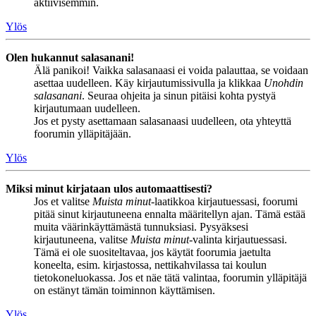
aktiivisemmin.
Ylös
Olen hukannut salasanani!
Älä panikoi! Vaikka salasanaasi ei voida palauttaa, se voidaan
asettaa uudelleen. Käy kirjautumissivulla ja klikkaa
Unohdin
salasanani
. Seuraa ohjeita ja sinun pitäisi kohta pystyä
kirjautumaan uudelleen.
Jos et pysty asettamaan salasanaasi uudelleen, ota yhteyttä
foorumin ylläpitäjään.
Ylös
Miksi minut kirjataan ulos automaattisesti?
Jos et valitse
Muista minut
-laatikkoa kirjautuessasi, foorumi
pitää sinut kirjautuneena ennalta määritellyn ajan. Tämä estää
muita väärinkäyttämästä tunnuksiasi. Pysyäksesi
kirjautuneena, valitse
Muista minut
-valinta kirjautuessasi.
Tämä ei ole suositeltavaa, jos käytät foorumia jaetulta
koneelta, esim. kirjastossa, nettikahvilassa tai koulun
tietokoneluokassa. Jos et näe tätä valintaa, foorumin ylläpitäjä
on estänyt tämän toiminnon käyttämisen.
Ylös