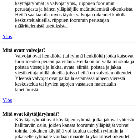
käyttäjäryhmät ja valvojat yms., riippuen foorumin
perustajasta ja hänen ylläpitäjille määrittelemistä oikeuksista.
Heillä saattaa olla myös täydet valvojan oikeudet kaikilla
keskustelualueilla, riippuen foorumin perustajan
määrittelemistä asetuksista.
Ylös
Mitä ovatr valvojat?
Valvojat ovat henkilöitä (tai ryhmä henkilöitä) jotka katsovat
foorumeiden perään päivittäin. Heillä on on valta muokata ja
poistaa viestejä ja lukita, avata, siirtää, poistaa ja jakaa
viestiketjuja niillä alueilla joissa heillä on valvojan oikeudet.
Yleensä valvojat ovat paikalla estämässä aiheen vierestä
keskustelua tai hyvien tapojen vastaisen materiaalin
lähettämistä.
Ylös
Mitä ovat käyttäjäryhmät?
Käyttäjäryhmät ovat käyttäjien ryhmiä, jotka jakavat yhteisön
hallittaviin osiin, joiden kanssa foorumin ylläpitäjät voivat
toimia. Jokainen käyttäjä voi kuulua useisiin ryhmiin ja
jokaiselle ryhmälle voidaan määritellä yksilölliset oikeudet.