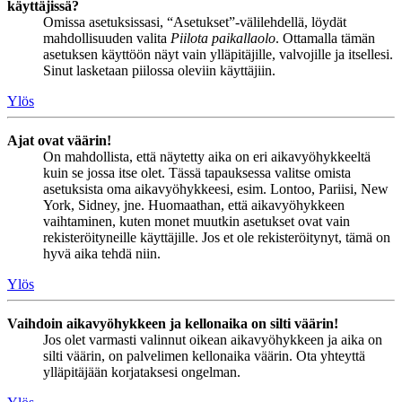
käyttäjissä?
Omissa asetuksissasi, “Asetukset”-välilehdellä, löydät
mahdollisuuden valita
Piilota paikallaolo
. Ottamalla tämän
asetuksen käyttöön näyt vain ylläpitäjille, valvojille ja itsellesi.
Sinut lasketaan piilossa oleviin käyttäjiin.
Ylös
Ajat ovat väärin!
On mahdollista, että näytetty aika on eri aikavyöhykkeeltä
kuin se jossa itse olet. Tässä tapauksessa valitse omista
asetuksista oma aikavyöhykkeesi, esim. Lontoo, Pariisi, New
York, Sidney, jne. Huomaathan, että aikavyöhykkeen
vaihtaminen, kuten monet muutkin asetukset ovat vain
rekisteröityneille käyttäjille. Jos et ole rekisteröitynyt, tämä on
hyvä aika tehdä niin.
Ylös
Vaihdoin aikavyöhykkeen ja kellonaika on silti väärin!
Jos olet varmasti valinnut oikean aikavyöhykkeen ja aika on
silti väärin, on palvelimen kellonaika väärin. Ota yhteyttä
ylläpitäjään korjataksesi ongelman.