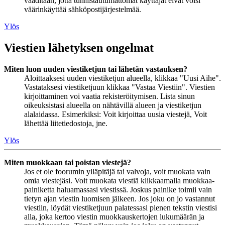
vaaditaan, jotta tunnistautumattomat käyttäjät eivät voisi
väärinkäyttää sähköpostijärjestelmää.
Ylös
Viestien lähetyksen ongelmat
Miten luon uuden viestiketjun tai lähetän vastauksen?
Aloittaaksesi uuden viestiketjun alueella, klikkaa "Uusi Aihe".
Vastataksesi viestiketjuun klikkaa "Vastaa Viestiin". Viestien
kirjoittaminen voi vaatia rekisteröitymisen. Lista sinun
oikeuksistasi alueella on nähtävillä alueen ja viestiketjun
alalaidassa. Esimerkiksi: Voit kirjoittaa uusia viestejä, Voit
lähettää liitetiedostoja, jne.
Ylös
Miten muokkaan tai poistan viestejä?
Jos et ole foorumin ylläpitäjä tai valvoja, voit muokata vain
omia viestejäsi. Voit muokata viestiä klikkaamalla muokkaa-
painiketta haluamassasi viestissä. Joskus painike toimii vain
tietyn ajan viestin luomisen jälkeen. Jos joku on jo vastannut
viestiin, löydät viestiketjuun palatessasi pienen tekstin viestisi
alla, joka kertoo viestin muokkauskertojen lukumäärän ja