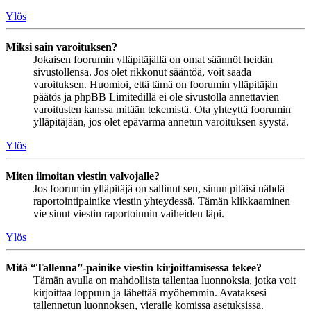
Ylös
Miksi sain varoituksen?
Jokaisen foorumin ylläpitäjällä on omat säännöt heidän
sivustollensa. Jos olet rikkonut sääntöä, voit saada
varoituksen. Huomioi, että tämä on foorumin ylläpitäjän
päätös ja phpBB Limitedillä ei ole sivustolla annettavien
varoitusten kanssa mitään tekemistä. Ota yhteyttä foorumin
ylläpitäjään, jos olet epävarma annetun varoituksen syystä.
Ylös
Miten ilmoitan viestin valvojalle?
Jos foorumin ylläpitäjä on sallinut sen, sinun pitäisi nähdä
raportointipainike viestin yhteydessä. Tämän klikkaaminen
vie sinut viestin raportoinnin vaiheiden läpi.
Ylös
Mitä “Tallenna”-painike viestin kirjoittamisessa tekee?
Tämän avulla on mahdollista tallentaa luonnoksia, jotka voit
kirjoittaa loppuun ja lähettää myöhemmin. Avataksesi
tallennetun luonnoksen, vieraile komissa asetuksissa.