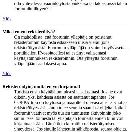
olla yhteydessä väärinkäytöstapauksissa tai lakiasioissa tähän
foorumiin liittyen?”.
Ylös
Miksi en voi rekisteröityä?
On mahdollista, että foorumin ylläpitäjä on poistanut
rekisteröinnin käytöstä estääkseen uusia vierailijoita
rekisteröitymästä. Foorumin ylläpitäjä on voinut myös asettaa
porttikiellon IP-osoitteellesi tai estänyt valitsemasi
käyttäjätunnuksen rekisteröinnin. Ota yhteyttä foorumin
ylläpitäjään saadaksesi apua.
Ylös
Rekisteröidyin, mutta en voi kirjautua!
Tarkista ensin käyttäjätunnuksesi ja salasanasi. Jos ne ovat
oikein, yksi kahdesta asiasta on saattanut tapahtua. Jos
COPPA-tuki on käytössä ja määrittelit olevasi alle 13-vuotias
rekisteröityessäsi, sinun tulee seurata saamiasi ohjeita. Jotkut
foorumit vaativat myös uusien tunnusten aktivoinnin joko
sinun itsesi toimesta tai ylläpitäjän toimesta ennen kuin voit
kirjautua sisään. Tämä tieto kerrottiin rekisteröitymisen
yhteydessä. Jos sinulle lähetettiin sähköpostia, seuraa ohjeita.