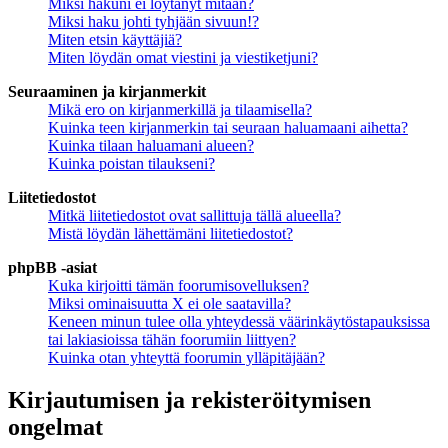
Miksi hakuni ei löytänyt mitään?
Miksi haku johti tyhjään sivuun!?
Miten etsin käyttäjiä?
Miten löydän omat viestini ja viestiketjuni?
Seuraaminen ja kirjanmerkit
Mikä ero on kirjanmerkillä ja tilaamisella?
Kuinka teen kirjanmerkin tai seuraan haluamaani aihetta?
Kuinka tilaan haluamani alueen?
Kuinka poistan tilaukseni?
Liitetiedostot
Mitkä liitetiedostot ovat sallittuja tällä alueella?
Mistä löydän lähettämäni liitetiedostot?
phpBB -asiat
Kuka kirjoitti tämän foorumisovelluksen?
Miksi ominaisuutta X ei ole saatavilla?
Keneen minun tulee olla yhteydessä väärinkäytöstapauksissa
tai lakiasioissa tähän foorumiin liittyen?
Kuinka otan yhteyttä foorumin ylläpitäjään?
Kirjautumisen ja rekisteröitymisen
ongelmat