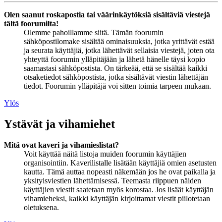
Olen saanut roskapostia tai väärinkäytöksiä sisältäviä viestejä
tältä foorumilta!
Olemme pahoillamme siitä. Tämän foorumin
sähköpostilomake sisältää ominaisuuksia, jotka yrittävät estää
ja seurata käyttäjiä, jotka lähettävät sellaisia viestejä, joten ota
yhteyttä foorumin ylläpitäjään ja lähetä hänelle täysi kopio
saamastasi sähköpostista. On tärkeää, että se sisältää kaikki
otsaketiedot sähköpostista, jotka sisältävät viestin lähettäjän
tiedot. Foorumin ylläpitäjä voi sitten toimia tarpeen mukaan.
Ylös
Ystävät ja vihamiehet
Mitä ovat kaveri ja vihamieslistat?
Voit käyttää näitä listoja muiden foorumin käyttäjien
organisointiin. Kaverilistalle lisätään käyttäjiä omien asetusten
kautta. Tämä auttaa nopeasti näkemään jos he ovat paikalla ja
yksityisviestien lähettämisessä. Teemasta riippuen näiden
käyttäjien viestit saatetaan myös korostaa. Jos lisäät käyttäjän
vihamieheksi, kaikki käyttäjän kirjoittamat viestit piilotetaan
oletuksena.