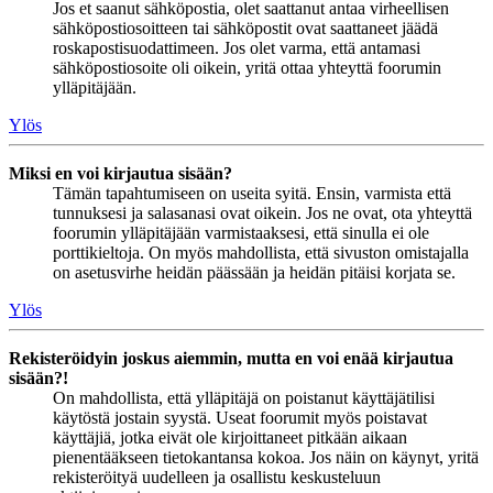
Jos et saanut sähköpostia, olet saattanut antaa virheellisen
sähköpostiosoitteen tai sähköpostit ovat saattaneet jäädä
roskapostisuodattimeen. Jos olet varma, että antamasi
sähköpostiosoite oli oikein, yritä ottaa yhteyttä foorumin
ylläpitäjään.
Ylös
Miksi en voi kirjautua sisään?
Tämän tapahtumiseen on useita syitä. Ensin, varmista että
tunnuksesi ja salasanasi ovat oikein. Jos ne ovat, ota yhteyttä
foorumin ylläpitäjään varmistaaksesi, että sinulla ei ole
porttikieltoja. On myös mahdollista, että sivuston omistajalla
on asetusvirhe heidän päässään ja heidän pitäisi korjata se.
Ylös
Rekisteröidyin joskus aiemmin, mutta en voi enää kirjautua
sisään?!
On mahdollista, että ylläpitäjä on poistanut käyttäjätilisi
käytöstä jostain syystä. Useat foorumit myös poistavat
käyttäjiä, jotka eivät ole kirjoittaneet pitkään aikaan
pienentääkseen tietokantansa kokoa. Jos näin on käynyt, yritä
rekisteröityä uudelleen ja osallistu keskusteluun