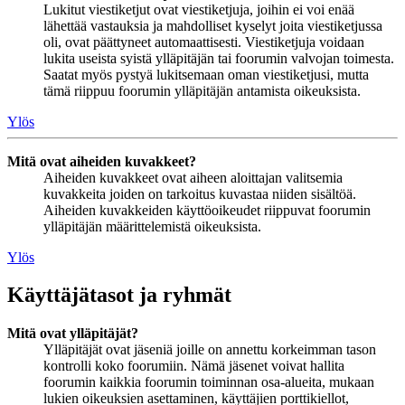
Lukitut viestiketjut ovat viestiketjuja, joihin ei voi enää
lähettää vastauksia ja mahdolliset kyselyt joita viestiketjussa
oli, ovat päättyneet automaattisesti. Viestiketjuja voidaan
lukita useista syistä ylläpitäjän tai foorumin valvojan toimesta.
Saatat myös pystyä lukitsemaan oman viestiketjusi, mutta
tämä riippuu foorumin ylläpitäjän antamista oikeuksista.
Ylös
Mitä ovat aiheiden kuvakkeet?
Aiheiden kuvakkeet ovat aiheen aloittajan valitsemia
kuvakkeita joiden on tarkoitus kuvastaa niiden sisältöä.
Aiheiden kuvakkeiden käyttöoikeudet riippuvat foorumin
ylläpitäjän määrittelemistä oikeuksista.
Ylös
Käyttäjätasot ja ryhmät
Mitä ovat ylläpitäjät?
Ylläpitäjät ovat jäseniä joille on annettu korkeimman tason
kontrolli koko foorumiin. Nämä jäsenet voivat hallita
foorumin kaikkia foorumin toiminnan osa-alueita, mukaan
lukien oikeuksien asettaminen, käyttäjien porttikiellot,