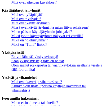
Mitä ovat aiheiden kuvakkeet?
Käyttäjätasot ja ryhmät
Mitä ovat ylläpitäjät?
Mitä ovatr valvojat?
Mitä ovat käyttäjäryhmät?
Missä ovat käyttäjäryhmät ja miten liityn sellaiseen?
Miten pääsen käyttäjäryhmän johtajaksi?
Miksi jotkut käyttäjäryhmät näkyvät eri väreillä?
Mikä on “oletusryhmä”?
Mikä on “Tiimi” linkki?
Yksityisviestit
En voi lähettää yksityisviestejä!
Saan yksityisviestejä joita en halua!
Olen saanut roskapostia tai väärinkäytöksiä sisältäviä viestejä
tältä foorumilta!
Ystävät ja vihamiehet
Mitä ovat kaveri ja vihamieslistat?
Kuinka voin lisätä / poistaa käyttäjiä kavereista tai
vihamiehistä
Foorumilta hakeminen
Miten etsin alueelta tai alueilta?