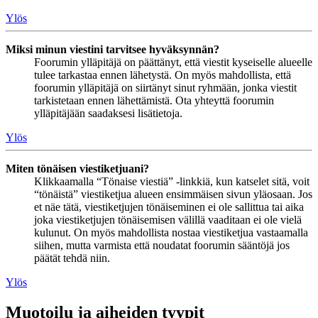
Ylös
Miksi minun viestini tarvitsee hyväksynnän?
Foorumin ylläpitäjä on päättänyt, että viestit kyseiselle alueelle
tulee tarkastaa ennen lähetystä. On myös mahdollista, että
foorumin ylläpitäjä on siirtänyt sinut ryhmään, jonka viestit
tarkistetaan ennen lähettämistä. Ota yhteyttä foorumin
ylläpitäjään saadaksesi lisätietoja.
Ylös
Miten tönäisen viestiketjuani?
Klikkaamalla “Tönaise viestiä” -linkkiä, kun katselet sitä, voit
“tönäistä” viestiketjua alueen ensimmäisen sivun yläosaan. Jos
et näe tätä, viestiketjujen tönäiseminen ei ole sallittua tai aika
joka viestiketjujen tönäisemisen välillä vaaditaan ei ole vielä
kulunut. On myös mahdollista nostaa viestiketjua vastaamalla
siihen, mutta varmista että noudatat foorumin sääntöjä jos
päätät tehdä niin.
Ylös
Muotoilu ja aiheiden tyypit