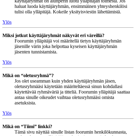
käyttäjäryhmät on alunperin luotu ylläpitäjän toimesta. Jos
haluat luoda käyttäjäryhmän, ensimmäinen yhteyshenkilösi
tulisi olla ylläpitäjä. Kokeile yksityisviestin lähettämistä.
Ylös
Miksi jotkut käyttäjäryhmät näkyvät eri väreillä?
Foorumin ylläpitäjä voi määritellä tietyn käyttäjäryhmän
jäsenille värin joka helpottaa kyseisen käyttäjäryhmän
jäsenten tunnistamista.
Ylös
Mikä on “oletusryhmä”?
Jos olet useamman kuin yhden käyttäjäryhmän jäsen,
oletusryhmääsi käytetään määriteltäessä sinun kohdallasi
käytettävää ryhmäväriä ja titteliä. Foorumin ylläpitäjä saattaa
antaa sinulle oikeudet vaihtaa oletusryhmääsi omista
asetuksista.
Ylös
Mikä on “Tiimi” linkki?
Tämä sivu näyttää sinulle listan foorumin henkilökunnasta,