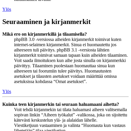
Ylös
Seuraaminen ja kirjanmerkit
Mikä ero on kirjanmerkillä ja tilaamisella?
phpBB 3.0 -versiossa aiheiden kirjanmerkit toimivat kuten
internet-selaimen kirjanmerkit. Sinua ei huomautettu jos
aiheeseen tuli päivitys. phpBB 3.1 -versiosta lähtien
kirjanmerkit toimivat samaan tapaan kuin aiheiden tilaaminen.
Voit saada ilmoituksen kun aihe josta sinulla on kirjanmerkki
päivittyy. Tilaaminen puolestaan huomauttaa sinua kun
aiheeseen tai foorumiin tulee päivitys. Huomautusten
asetukset ja tilausten asetukset voidaan määrittää omissa
asetuksissa kohdassa “Omat asetukset”.
Ylös
Kuinka teen kirjanmerkin tai seuraan haluamaani aihetta?
Voit tehdä kirjanmekin tai tilata haluamasi aiheen valitsemalla
sopivan linkin “Aiheen työkalut” -valikossa, joka on sijoitettu
kätevästi keskustelun ylä- ja alalaidan lähelle.
Viestiketjuun vastaaminen ja valinta “Huomauta kun vastaus
lähetetään” tilaa viestiketjun.