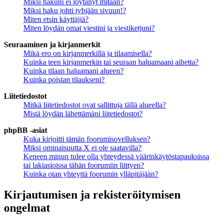
Miksi hakuni ei löytänyt mitään?
Miksi haku johti tyhjään sivuun!?
Miten etsin käyttäjiä?
Miten löydän omat viestini ja viestiketjuni?
Seuraaminen ja kirjanmerkit
Mikä ero on kirjanmerkillä ja tilaamisella?
Kuinka teen kirjanmerkin tai seuraan haluamaani aihetta?
Kuinka tilaan haluamani alueen?
Kuinka poistan tilaukseni?
Liitetiedostot
Mitkä liitetiedostot ovat sallittuja tällä alueella?
Mistä löydän lähettämäni liitetiedostot?
phpBB -asiat
Kuka kirjoitti tämän foorumisovelluksen?
Miksi ominaisuutta X ei ole saatavilla?
Keneen minun tulee olla yhteydessä väärinkäytöstapauksissa
tai lakiasioissa tähän foorumiin liittyen?
Kuinka otan yhteyttä foorumin ylläpitäjään?
Kirjautumisen ja rekisteröitymisen
ongelmat