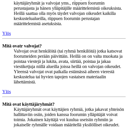
käyttäjäryhmät ja valvojat yms., riippuen foorumin
perustajasta ja hänen ylläpitäjille määrittelemistä oikeuksista.
Heillä saattaa olla myös täydet valvojan oikeudet kaikilla
keskustelualueilla, riippuen foorumin perustajan
määrittelemistä asetuksista.
Ylös
Mitä ovatr valvojat?
Valvojat ovat henkilöitä (tai ryhmä henkilöitä) jotka katsovat
foorumeiden perään päivittäin. Heillä on on valta muokata ja
poistaa viestejä ja lukita, avata, siirtää, poistaa ja jakaa
viestiketjuja niillä alueilla joissa heillä on valvojan oikeudet.
Yleensä valvojat ovat paikalla estämässä aiheen vierestä
keskustelua tai hyvien tapojen vastaisen materiaalin
lähettämistä.
Ylös
Mitä ovat käyttäjäryhmät?
Käyttäjäryhmät ovat käyttäjien ryhmiä, jotka jakavat yhteisön
hallittaviin osiin, joiden kanssa foorumin ylläpitäjät voivat
toimia. Jokainen käyttäjä voi kuulua useisiin ryhmiin ja
jokaiselle ryhmälle voidaan määritellä yksilölliset oikeudet.