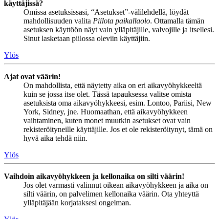
käyttäjissä?
Omissa asetuksissasi, “Asetukset”-välilehdellä, löydät
mahdollisuuden valita
Piilota paikallaolo
. Ottamalla tämän
asetuksen käyttöön näyt vain ylläpitäjille, valvojille ja itsellesi.
Sinut lasketaan piilossa oleviin käyttäjiin.
Ylös
Ajat ovat väärin!
On mahdollista, että näytetty aika on eri aikavyöhykkeeltä
kuin se jossa itse olet. Tässä tapauksessa valitse omista
asetuksista oma aikavyöhykkeesi, esim. Lontoo, Pariisi, New
York, Sidney, jne. Huomaathan, että aikavyöhykkeen
vaihtaminen, kuten monet muutkin asetukset ovat vain
rekisteröityneille käyttäjille. Jos et ole rekisteröitynyt, tämä on
hyvä aika tehdä niin.
Ylös
Vaihdoin aikavyöhykkeen ja kellonaika on silti väärin!
Jos olet varmasti valinnut oikean aikavyöhykkeen ja aika on
silti väärin, on palvelimen kellonaika väärin. Ota yhteyttä
ylläpitäjään korjataksesi ongelman.