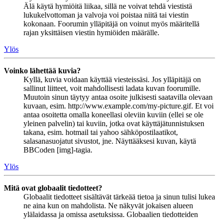
Älä käytä hymiöitä liikaa, sillä ne voivat tehdä viestistä
lukukelvottoman ja valvoja voi poistaa niitä tai viestin
kokonaan. Foorumin ylläpitäjä on voinut myös määritellä
rajan yksittäisen viestin hymiöiden määrälle.
Ylös
Voinko lähettää kuvia?
Kyllä, kuvia voidaan käyttää viesteissäsi. Jos ylläpitäjä on
sallinut liitteet, voit mahdollisesti ladata kuvan foorumille.
Muutoin sinun täytyy antaa osoite julkisesti saatavilla olevaan
kuvaan, esim. http://www.example.com/my-picture.gif. Et voi
antaa osoitetta omalla koneellasi oleviin kuviin (ellei se ole
yleinen palvelin) tai kuviin, jotka ovat käyttäjätunnistuksen
takana, esim. hotmail tai yahoo sähköpostilaatikot,
salasanasuojatut sivustot, jne. Näyttääksesi kuvan, käytä
BBCoden [img]-tagia.
Ylös
Mitä ovat globaalit tiedotteet?
Globaalit tiedotteet sisältävät tärkeää tietoa ja sinun tulisi lukea
ne aina kun on mahdolista. Ne näkyvät jokaisen alueen
ylälaidassa ja omissa asetuksissa. Globaalien tiedotteiden