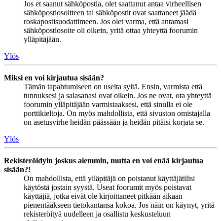
Jos et saanut sähköpostia, olet saattanut antaa virheellisen
sähköpostiosoitteen tai sähköpostit ovat saattaneet jäädä
roskapostisuodattimeen. Jos olet varma, että antamasi
sähköpostiosoite oli oikein, yritä ottaa yhteyttä foorumin
ylläpitäjään.
Ylös
Miksi en voi kirjautua sisään?
Tämän tapahtumiseen on useita syitä. Ensin, varmista että
tunnuksesi ja salasanasi ovat oikein. Jos ne ovat, ota yhteyttä
foorumin ylläpitäjään varmistaaksesi, että sinulla ei ole
porttikieltoja. On myös mahdollista, että sivuston omistajalla
on asetusvirhe heidän päässään ja heidän pitäisi korjata se.
Ylös
Rekisteröidyin joskus aiemmin, mutta en voi enää kirjautua
sisään?!
On mahdollista, että ylläpitäjä on poistanut käyttäjätilisi
käytöstä jostain syystä. Useat foorumit myös poistavat
käyttäjiä, jotka eivät ole kirjoittaneet pitkään aikaan
pienentääkseen tietokantansa kokoa. Jos näin on käynyt, yritä
rekisteröityä uudelleen ja osallistu keskusteluun