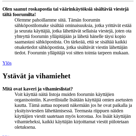
Olen saanut roskapostia tai väärinkäytöksiä sisältäviä viestejä
tältä foorumilta!
Olemme pahoillamme siitä. Tämän foorumin
sähköpostilomake sisältää ominaisuuksia, jotka yrittävät estää
ja seurata käyttäjiä, jotka lähettävät sellaisia viestejä, joten ota
yhteyttä foorumin ylläpitäjään ja lähetä hänelle täysi kopio
saamastasi sähköpostista. On tärkeää, että se sisältää kaikki
otsaketiedot sähköpostista, jotka sisältävät viestin lähettäjän
tiedot. Foorumin ylläpitäjä voi sitten toimia tarpeen mukaan.
Ylös
Ystävät ja vihamiehet
Mitä ovat kaveri ja vihamieslistat?
Voit käyttää näitä listoja muiden foorumin käyttäjien
organisointiin. Kaverilistalle lisätään käyttäjiä omien asetusten
kautta. Tämä auttaa nopeasti näkemään jos he ovat paikalla ja
yksityisviestien lähettämisessä. Teemasta riippuen näiden
käyttäjien viestit saatetaan myös korostaa. Jos lisäät käyttäjän
vihamieheksi, kaikki käyttäjän kirjoittamat viestit piilotetaan
oletuksena.