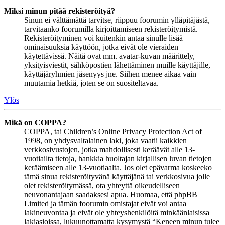
Miksi minun pitää rekisteröityä?
Sinun ei välttämättä tarvitse, riippuu foorumin ylläpitäjästä,
tarvitaanko foorumilla kirjoittamiseen rekisteröitymistä.
Rekisteröityminen voi kuitenkin antaa sinulle lisää
ominaisuuksia käyttöön, jotka eivät ole vieraiden
käytettävissä. Näitä ovat mm. avatar-kuvan määrittely,
yksityisviestit, sähköpostien lähettäminen muille käyttäjille,
käyttäjäryhmien jäsenyys jne. Siihen menee aikaa vain
muutamia hetkiä, joten se on suositeltavaa.
Ylös
Mikä on COPPA?
COPPA, tai Children’s Online Privacy Protection Act of
1998, on yhdysvaltalainen laki, joka vaatii kaikkien
verkkosivustojen, jotka mahdollisesti keräävät alle 13-
vuotiailta tietoja, hankkia huoltajan kirjallisen luvan tietojen
keräämiseen alle 13-vuotiaalta. Jos olet epävarma koskeeko
tämä sinua rekisteröityvänä käyttäjänä tai verkkosivua jolle
olet rekisteröitymässä, ota yhteyttä oikeudelliseen
neuvonantajaan saadaksesi apua. Huomaa, että phpBB
Limited ja tämän foorumin omistajat eivät voi antaa
lakineuvontaa ja eivät ole yhteyshenkilöitä minkäänlaisissa
lakiasioissa, lukuunottamatta kysymystä “Keneen minun tulee