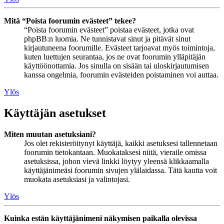
Mitä “Poista foorumin evästeet” tekee?
“Poista foorumin evästeet” poistaa evästeet, jotka ovat
phpBB:n luomia. Ne tunnistavat sinut ja pitävät sinut
kirjautuneena foorumille. Evästeet tarjoavat myös toimintoja,
kuten luettujen seurantaa, jos ne ovat foorumin ylläpitäjän
käyttöönottamia. Jos sinulla on sisään tai uloskirjautumisen
kanssa ongelmia, foorumin evästeiden poistaminen voi auttaa.
Ylös
Käyttäjän asetukset
Miten muutan asetuksiani?
Jos olet rekisteröitynyt käyttäjä, kaikki asetuksesi tallennetaan
foorumin tietokantaan. Muokataksesi niitä, vieraile omissa
asetuksissa, johon vievä linkki löytyy yleensä klikkaamalla
käyttäjänimeäsi foorumin sivujen ylälaidassa. Tätä kautta voit
muokata asetuksiasi ja valintojasi.
Ylös
Kuinka estän käyttäjänimeni näkymisen paikalla olevissa