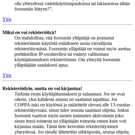
olla yhteydessä väärinkäytöstapauksissa tai lakiasioissa tähän
foorumiin liittyen?”.
Ylös
Miksi en voi rekisteröityä?
On mahdollista, että foorumin ylläpitäjä on poistanut
rekisteröinnin käytöstä estääkseen uusia vierailijoita
rekisteröitymästä. Foorumin ylläpitäjä on voinut myös asettaa
porttikiellon IP-osoitteellesi tai estänyt valitsemasi
käyttäjätunnuksen rekisteröinnin. Ota yhteyttä foorumin
ylläpitäjään saadaksesi apua.
Ylös
Rekisteröidyin, mutta en voi kirjautua!
Tarkista ensin käyttäjätunnuksesi ja salasanasi. Jos ne ovat
oikein, yksi kahdesta asiasta on saattanut tapahtua. Jos
COPPA-tuki on käytössä ja määrittelit olevasi alle 13-vuotias
rekisteröityessäsi, sinun tulee seurata saamiasi ohjeita. Jotkut
foorumit vaativat myös uusien tunnusten aktivoinnin joko
sinun itsesi toimesta tai ylläpitäjän toimesta ennen kuin voit
kirjautua sisään. Tämä tieto kerrottiin rekisteröitymisen
yhteydessä. Jos sinulle lähetettiin sähköpostia, seuraa ohjeita.