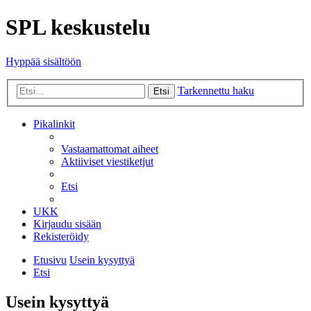
SPL keskustelu
Hyppää sisältöön
Tarkennettu haku
Etsi
Pikalinkit
Vastaamattomat aiheet
Aktiiviset viestiketjut
Etsi
UKK
Kirjaudu sisään
Rekisteröidy
Etusivu
Usein kysyttyä
Etsi
Usein kysyttyä