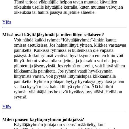
Tämä tarjoaa ylläpitäjille helpon tavan muuttaa käyttäjien
oikeuksia useille käyttäjille kerralla, kuten muuttaa valvojien
oikeuksia tai hallita pääsyä suljetulle alueelle.
Ylös
Missä ovat käyttäjäryhmät ja miten liityn sellaiseen?
Voit nähdä kaikki ryhmät “Käyttäjäryhmät”-linkin kautta
omissa asetuksissa. Jos haluat liittyä yhteen, klikkaa vastaavaa
painiketta. Kaikissa ryhmissä ei kuitenkaan ole vapaata
pääsyä. Jotkut ryhmät vaativat hyväksynnän ennen kuin voit
liittyä. Jotkut voivat olla suljettuja ja joissakin voi olla jopa
piilotettuja jäsenyyksiä. Jos ryhmä on avoin, voit liittyä siihen
klikkaamalla painiketta. Jos ryhmä vaatii hyväksynnän
liittymistä varten, voit pyytää liittymislupaa klikkaamalla
painiketta. Ryhmän johtajan täytyy hyväksyä pyyntösi ja hän
saattaa kysyä miksi haluat liittyä ryhmään. Älä häiriköi
ryhmän ylläpitäjiä jos he eivät hyväksy pyyntöäsi. Heillä on
syynsä.
Ylös
Miten pääsen käyttäjäryhmän johtajaksi?
Käyttäjäryhmän johtaja on yleensä määritelty, kun