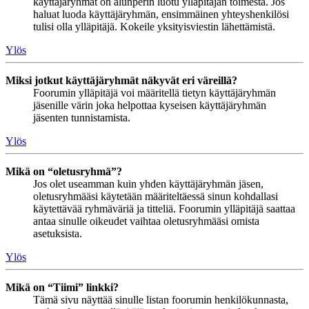
käyttäjäryhmät on alunperin luotu ylläpitäjän toimesta. Jos
haluat luoda käyttäjäryhmän, ensimmäinen yhteyshenkilösi
tulisi olla ylläpitäjä. Kokeile yksityisviestin lähettämistä.
Ylös
Miksi jotkut käyttäjäryhmät näkyvät eri väreillä?
Foorumin ylläpitäjä voi määritellä tietyn käyttäjäryhmän
jäsenille värin joka helpottaa kyseisen käyttäjäryhmän
jäsenten tunnistamista.
Ylös
Mikä on “oletusryhmä”?
Jos olet useamman kuin yhden käyttäjäryhmän jäsen,
oletusryhmääsi käytetään määriteltäessä sinun kohdallasi
käytettävää ryhmäväriä ja titteliä. Foorumin ylläpitäjä saattaa
antaa sinulle oikeudet vaihtaa oletusryhmääsi omista
asetuksista.
Ylös
Mikä on “Tiimi” linkki?
Tämä sivu näyttää sinulle listan foorumin henkilökunnasta,