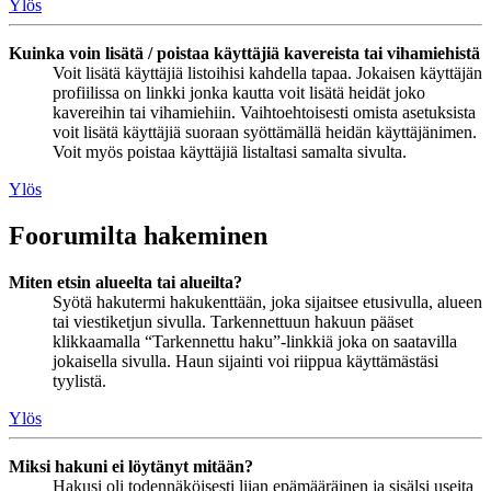
Ylös
Kuinka voin lisätä / poistaa käyttäjiä kavereista tai vihamiehistä
Voit lisätä käyttäjiä listoihisi kahdella tapaa. Jokaisen käyttäjän
profiilissa on linkki jonka kautta voit lisätä heidät joko
kavereihin tai vihamiehiin. Vaihtoehtoisesti omista asetuksista
voit lisätä käyttäjiä suoraan syöttämällä heidän käyttäjänimen.
Voit myös poistaa käyttäjiä listaltasi samalta sivulta.
Ylös
Foorumilta hakeminen
Miten etsin alueelta tai alueilta?
Syötä hakutermi hakukenttään, joka sijaitsee etusivulla, alueen
tai viestiketjun sivulla. Tarkennettuun hakuun pääset
klikkaamalla “Tarkennettu haku”-linkkiä joka on saatavilla
jokaisella sivulla. Haun sijainti voi riippua käyttämästäsi
tyylistä.
Ylös
Miksi hakuni ei löytänyt mitään?
Hakusi oli todennäköisesti liian epämääräinen ja sisälsi useita