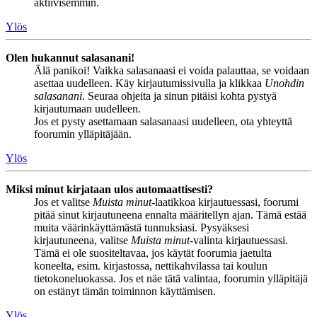
aktiivisemmin.
Ylös
Olen hukannut salasanani!
Älä panikoi! Vaikka salasanaasi ei voida palauttaa, se voidaan
asettaa uudelleen. Käy kirjautumissivulla ja klikkaa
Unohdin
salasanani
. Seuraa ohjeita ja sinun pitäisi kohta pystyä
kirjautumaan uudelleen.
Jos et pysty asettamaan salasanaasi uudelleen, ota yhteyttä
foorumin ylläpitäjään.
Ylös
Miksi minut kirjataan ulos automaattisesti?
Jos et valitse
Muista minut
-laatikkoa kirjautuessasi, foorumi
pitää sinut kirjautuneena ennalta määritellyn ajan. Tämä estää
muita väärinkäyttämästä tunnuksiasi. Pysyäksesi
kirjautuneena, valitse
Muista minut
-valinta kirjautuessasi.
Tämä ei ole suositeltavaa, jos käytät foorumia jaetulta
koneelta, esim. kirjastossa, nettikahvilassa tai koulun
tietokoneluokassa. Jos et näe tätä valintaa, foorumin ylläpitäjä
on estänyt tämän toiminnon käyttämisen.
Ylös