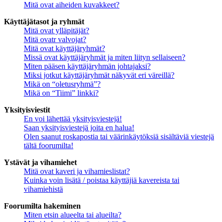
Mitä ovat aiheiden kuvakkeet?
Käyttäjätasot ja ryhmät
Mitä ovat ylläpitäjät?
Mitä ovatr valvojat?
Mitä ovat käyttäjäryhmät?
Missä ovat käyttäjäryhmät ja miten liityn sellaiseen?
Miten pääsen käyttäjäryhmän johtajaksi?
Miksi jotkut käyttäjäryhmät näkyvät eri väreillä?
Mikä on “oletusryhmä”?
Mikä on “Tiimi” linkki?
Yksityisviestit
En voi lähettää yksityisviestejä!
Saan yksityisviestejä joita en halua!
Olen saanut roskapostia tai väärinkäytöksiä sisältäviä viestejä
tältä foorumilta!
Ystävät ja vihamiehet
Mitä ovat kaveri ja vihamieslistat?
Kuinka voin lisätä / poistaa käyttäjiä kavereista tai
vihamiehistä
Foorumilta hakeminen
Miten etsin alueelta tai alueilta?