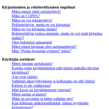
Kirjautumisen ja rekisteröitymisen ongelmat
Miksi minun pitää rekisteröityä?
Mikä on COPPA?
Miksi en voi rekisteröityä?
Rekisteröidyin, mutta en voi kirjautua!
Miksi en voi kirjautua sisään?
Rekisteröidyin joskus aiemmin, mutta en voi enää kirjautua
sisään?!
Olen hukannut salasanani!
Miksi minut kirjataan ulos automaattisesti?
Mitä “Poista foorumin evästeet” tekee?
Käyttäjän asetukset
Miten muutan asetuksiani?
Kuinka estän käyttäjänimeni näkymisen paikalla olevissa
käyttäjissä?
Ajat ovat väärin!
Vaihdoin aikavyöhykkeen ja kellonaika on silti väärin!
Kieleni ei ole valittavana!
Mitä kuvia on käyttäjänimeni vieressä?
Miten asetan avataren?
Mikä on arvonimi ja miten vaihdan sen?
Kun klikkaan sähköpostilinkkiä, minua pyydetään
kirjautumaan?