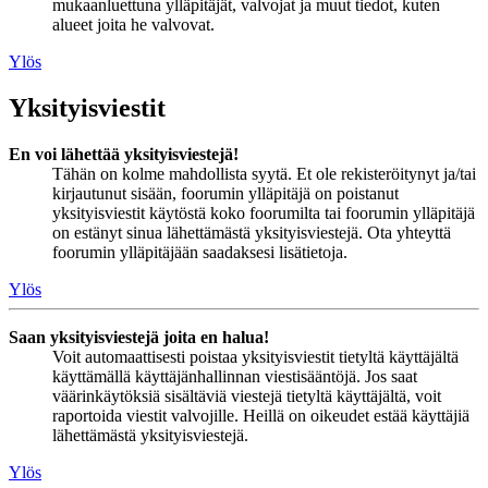
mukaanluettuna ylläpitäjät, valvojat ja muut tiedot, kuten
alueet joita he valvovat.
Ylös
Yksityisviestit
En voi lähettää yksityisviestejä!
Tähän on kolme mahdollista syytä. Et ole rekisteröitynyt ja/tai
kirjautunut sisään, foorumin ylläpitäjä on poistanut
yksityisviestit käytöstä koko foorumilta tai foorumin ylläpitäjä
on estänyt sinua lähettämästä yksityisviestejä. Ota yhteyttä
foorumin ylläpitäjään saadaksesi lisätietoja.
Ylös
Saan yksityisviestejä joita en halua!
Voit automaattisesti poistaa yksityisviestit tietyltä käyttäjältä
käyttämällä käyttäjänhallinnan viestisääntöjä. Jos saat
väärinkäytöksiä sisältäviä viestejä tietyltä käyttäjältä, voit
raportoida viestit valvojille. Heillä on oikeudet estää käyttäjiä
lähettämästä yksityisviestejä.
Ylös