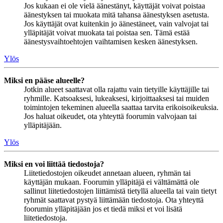
Jos kukaan ei ole vielä äänestänyt, käyttäjät voivat poistaa
äänestyksen tai muokata mitä tahansa äänestyksen asetusta.
Jos käyttäjät ovat kuitenkin jo äänestäneet, vain valvojat tai
ylläpitäjät voivat muokata tai poistaa sen. Tämä estää
äänestysvaihtoehtojen vaihtamisen kesken äänestyksen.
Ylös
Miksi en pääse alueelle?
Jotkin alueet saattavat olla rajattu vain tietyille käyttäjille tai
ryhmille. Katsoaksesi, lukeaksesi, kirjoittaaksesi tai muiden
toimintojen tekeminen alueella saattaa tarvita erikoisoikeuksia.
Jos haluat oikeudet, ota yhteyttä foorumin valvojaan tai
ylläpitäjään.
Ylös
Miksi en voi liittää tiedostoja?
Liitetiedostojen oikeudet annetaan alueen, ryhmän tai
käyttäjän mukaan. Foorumin ylläpitäjä ei välttämättä ole
sallinut liitetiedostojen liittämistä tietyllä alueella tai vain tietyt
ryhmät saattavat pystyä liittämään tiedostoja. Ota yhteyttä
foorumin ylläpitäjään jos et tiedä miksi et voi lisätä
liitetiedostoja.