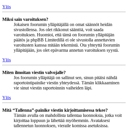
Ylös
Miksi sain varoituksen?
Jokaisen foorumin ylläpitäjällä on omat säännöt heidän
sivustollensa. Jos olet rikkonut sääntöä, voit saada
varoituksen. Huomioi, että tämä on foorumin ylläpitäjän
päätös ja phpBB Limitedillä ei ole sivustolla annettavien
varoitusten kanssa mitään tekemistä. Ota yhteyttä foorumin
ylläpitäjään, jos olet epävarma annetun varoituksen syystä.
Ylös
Miten ilmoitan viestin valvojalle?
Jos foorumin ylläpitäjä on sallinut sen, sinun pitäisi nähdä
raportointipainike viestin yhteydessä. Tämän klikkaaminen
vie sinut viestin raportoinnin vaiheiden läpi.
Ylös
Mitä “Tallenna”-painike viestin kirjoittamisessa tekee?
Tämän avulla on mahdollista tallentaa luonnoksia, jotka voit
kirjoittaa loppuun ja lähettää myöhemmin. Avataksesi
tallennetun luonnoksen, vieraile komissa asetuksissa.