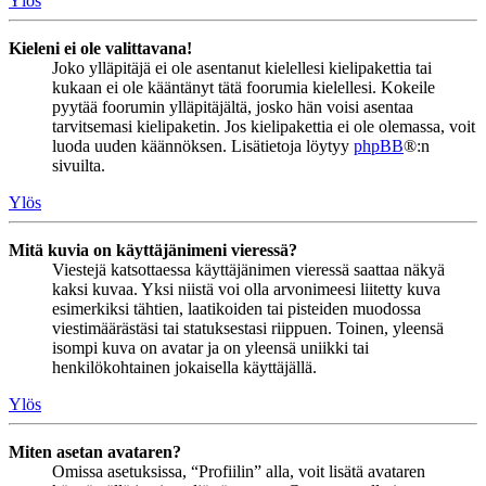
Ylös
Kieleni ei ole valittavana!
Joko ylläpitäjä ei ole asentanut kielellesi kielipakettia tai
kukaan ei ole kääntänyt tätä foorumia kielellesi. Kokeile
pyytää foorumin ylläpitäjältä, josko hän voisi asentaa
tarvitsemasi kielipaketin. Jos kielipakettia ei ole olemassa, voit
luoda uuden käännöksen. Lisätietoja löytyy
phpBB
®:n
sivuilta.
Ylös
Mitä kuvia on käyttäjänimeni vieressä?
Viestejä katsottaessa käyttäjänimen vieressä saattaa näkyä
kaksi kuvaa. Yksi niistä voi olla arvonimeesi liitetty kuva
esimerkiksi tähtien, laatikoiden tai pisteiden muodossa
viestimäärästäsi tai statuksestasi riippuen. Toinen, yleensä
isompi kuva on avatar ja on yleensä uniikki tai
henkilökohtainen jokaisella käyttäjällä.
Ylös
Miten asetan avataren?
Omissa asetuksissa, “Profiilin” alla, voit lisätä avataren