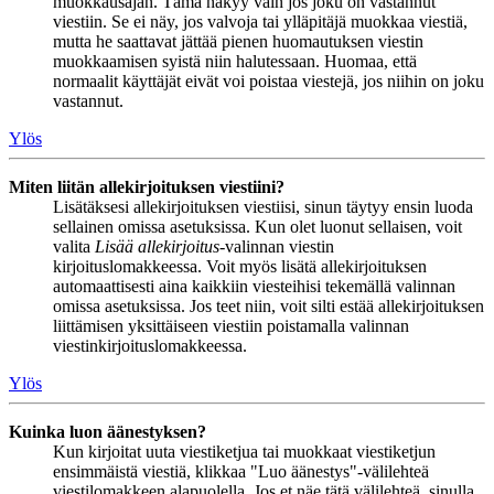
muokkausajan. Tämä näkyy vain jos joku on vastannut
viestiin. Se ei näy, jos valvoja tai ylläpitäjä muokkaa viestiä,
mutta he saattavat jättää pienen huomautuksen viestin
muokkaamisen syistä niin halutessaan. Huomaa, että
normaalit käyttäjät eivät voi poistaa viestejä, jos niihin on joku
vastannut.
Ylös
Miten liitän allekirjoituksen viestiini?
Lisätäksesi allekirjoituksen viestiisi, sinun täytyy ensin luoda
sellainen omissa asetuksissa. Kun olet luonut sellaisen, voit
valita
Lisää allekirjoitus
-valinnan viestin
kirjoituslomakkeessa. Voit myös lisätä allekirjoituksen
automaattisesti aina kaikkiin viesteihisi tekemällä valinnan
omissa asetuksissa. Jos teet niin, voit silti estää allekirjoituksen
liittämisen yksittäiseen viestiin poistamalla valinnan
viestinkirjoituslomakkeessa.
Ylös
Kuinka luon äänestyksen?
Kun kirjoitat uuta viestiketjua tai muokkaat viestiketjun
ensimmäistä viestiä, klikkaa "Luo äänestys"-välilehteä
viestilomakkeen alapuolella. Jos et näe tätä välilehteä, sinulla