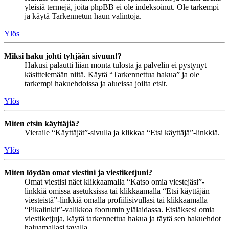
yleisiä termejä, joita phpBB ei ole indeksoinut. Ole tarkempi
ja käytä Tarkennetun haun valintoja.
Ylös
Miksi haku johti tyhjään sivuun!?
Hakusi palautti liian monta tulosta ja palvelin ei pystynyt
käsittelemään niitä. Käytä “Tarkennettua hakua” ja ole
tarkempi hakuehdoissa ja alueissa joilta etsit.
Ylös
Miten etsin käyttäjiä?
Vieraile “Käyttäjät”-sivulla ja klikkaa “Etsi käyttäjä”-linkkiä.
Ylös
Miten löydän omat viestini ja viestiketjuni?
Omat viestisi näet klikkaamalla “Katso omia viestejäsi”-
linkkiä omissa asetuksissa tai klikkaamalla “Etsi käyttäjän
viesteistä”-linkkiä omalla profiilisivullasi tai klikkaamalla
“Pikalinkit”-valikkoa foorumin ylälaidassa. Etsiäksesi omia
viestiketjuja, käytä tarkennettua hakua ja täytä sen hakuehdot
haluamallasi tavalla.