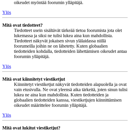
oikeudet myöntää foorumin ylläpitäjä.
Ylös
Mitä ovat tiedotteet?
Tiedotteet usein sisältävät tärkeää tietoa foorumista jota olet
lukemassa ja siksi ne tulisi lukea aina kun mahdollista.
Tiedotteet näkyvät jokaisen sivun ylälaidassa niillä
foorumeilla joihin ne on lähetetty. Kuten globaalien
tiedotteiden kohdalla, tiedotteiden lähettämisen oikeudet antaa
foorumin ylläpitäjä.
Ylös
Mitä ovat kiinnitetyt viestiketjut
Kiinnitetyt viestiketjut näkyvät tiedotteiden alapuolella ja ovat
vain etusivulla. Ne ovat yleensä aika tärkeitä, joten sinun tulisi
lukea ne aina kun mahdollista. Kuten tiedotteiden ja
globaalien tiedotteiden kanssa, viestiketjujen kiinnittämisen
oikeudet määrittelee foorumin ylläpitäjä.
Ylös
Mitä ovat lukitut viestiketjut?