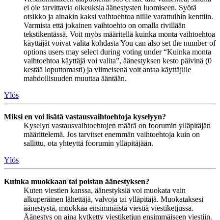
ei ole tarvittavia oikeuksia äänestysten luomiseen. Syötä
otsikko ja ainakin kaksi vaihtoehtoa niille varattuihin kenttiin.
Varmista että jokainen vaihtoehto on omalla rivillään
tekstikentässä. Voit myös määritellä kuinka monta vaihtoehtoa
käyttäjät voivat valita kohdasta You can also set the number of
options users may select during voting under “Kuinka monta
vaihtoehtoa käyttäjä voi valita”, äänestyksen kesto päivinä (0
kestää loputtomasti) ja viimeisenä voit antaa käyttäjille
mahdollisuuden muuttaa ääntään.
Ylös
Miksi en voi lisätä vastausvaihtoehtoja kyselyyn?
Kyselyn vastausvaihtoehtojen määrä on foorumin ylläpitäjän
määrittelemä. Jos tarvitset enemmän vaihtoehtoja kuin on
sallittu, ota yhteyttä foorumin ylläpitäjään.
Ylös
Kuinka muokkaan tai poistan äänestyksen?
Kuten viestien kanssa, äänestyksiä voi muokata vain
alkuperäinen lähettäjä, valvoja tai ylläpitäjä. Muokataksesi
äänestystä, muokkaa ensimmäistä viestiä viestiketjussa.
Äänestys on aina kytketty viestiketjun ensimmäiseen viestiin.