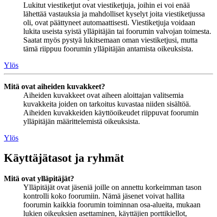
Lukitut viestiketjut ovat viestiketjuja, joihin ei voi enää
lähettää vastauksia ja mahdolliset kyselyt joita viestiketjussa
oli, ovat päättyneet automaattisesti. Viestiketjuja voidaan
lukita useista syistä ylläpitäjän tai foorumin valvojan toimesta.
Saatat myös pystyä lukitsemaan oman viestiketjusi, mutta
tämä riippuu foorumin ylläpitäjän antamista oikeuksista.
Ylös
Mitä ovat aiheiden kuvakkeet?
Aiheiden kuvakkeet ovat aiheen aloittajan valitsemia
kuvakkeita joiden on tarkoitus kuvastaa niiden sisältöä.
Aiheiden kuvakkeiden käyttöoikeudet riippuvat foorumin
ylläpitäjän määrittelemistä oikeuksista.
Ylös
Käyttäjätasot ja ryhmät
Mitä ovat ylläpitäjät?
Ylläpitäjät ovat jäseniä joille on annettu korkeimman tason
kontrolli koko foorumiin. Nämä jäsenet voivat hallita
foorumin kaikkia foorumin toiminnan osa-alueita, mukaan
lukien oikeuksien asettaminen, käyttäjien porttikiellot,