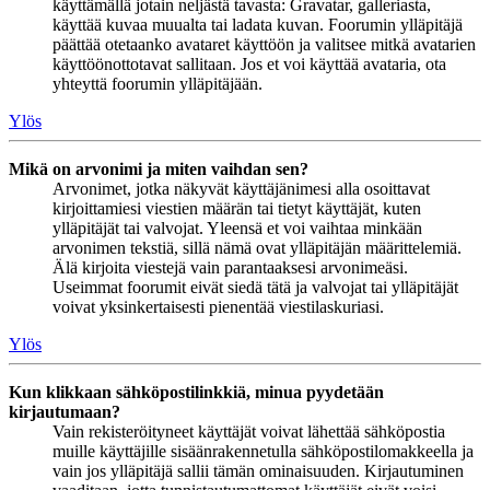
käyttämällä jotain neljästä tavasta: Gravatar, galleriasta,
käyttää kuvaa muualta tai ladata kuvan. Foorumin ylläpitäjä
päättää otetaanko avataret käyttöön ja valitsee mitkä avatarien
käyttöönottotavat sallitaan. Jos et voi käyttää avataria, ota
yhteyttä foorumin ylläpitäjään.
Ylös
Mikä on arvonimi ja miten vaihdan sen?
Arvonimet, jotka näkyvät käyttäjänimesi alla osoittavat
kirjoittamiesi viestien määrän tai tietyt käyttäjät, kuten
ylläpitäjät tai valvojat. Yleensä et voi vaihtaa minkään
arvonimen tekstiä, sillä nämä ovat ylläpitäjän määrittelemiä.
Älä kirjoita viestejä vain parantaaksesi arvonimeäsi.
Useimmat foorumit eivät siedä tätä ja valvojat tai ylläpitäjät
voivat yksinkertaisesti pienentää viestilaskuriasi.
Ylös
Kun klikkaan sähköpostilinkkiä, minua pyydetään
kirjautumaan?
Vain rekisteröityneet käyttäjät voivat lähettää sähköpostia
muille käyttäjille sisäänrakennetulla sähköpostilomakkeella ja
vain jos ylläpitäjä sallii tämän ominaisuuden. Kirjautuminen