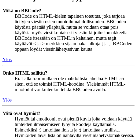
Mikä on BBCode?
BBCode on HTML-kielen tapainen toteutus, joka tarjoaa
tiettyjen viestin osien muotoilumahdollisuuden. BBCoden
käytöstä päättää ylläpitäjä, mutta se voidaan ottaa pois
käytöstä myös viestikohtaisesti viestin kirjoituslomakkeella.
BBCode itsessään on HTML:n kaltainen, mutta tagit
käyttävät < ja > merkkien sijaan hakasulkuja [ ja ]. BBCoden
oppaan löydät viestinlähetyssivun kautta.
Ylös
Onko HTML sallittu?
Ei. Tällä foorumilla ei ole mahdollista lähettää HTML:ää
siten, että se toimisi HTML-koodina. Yleisimmät HTML-
muotoilut voi kuitenkin tehdä BBCoden avulla.
Ylös
Mitä ovat hymiöt?
Hymiöt tai emoticonit ovat pieniä kuvia joita voidaan käyttää
tunteiden ilmaisemiseen lyhyitä koodeja käyttämällä.
Esimerkiksi :) tarkoittaa iloista ja :( tarkoittaa surullista.
Hymiöiden täysi lista on nähtävillä viestinlähetyslomakkeessa.