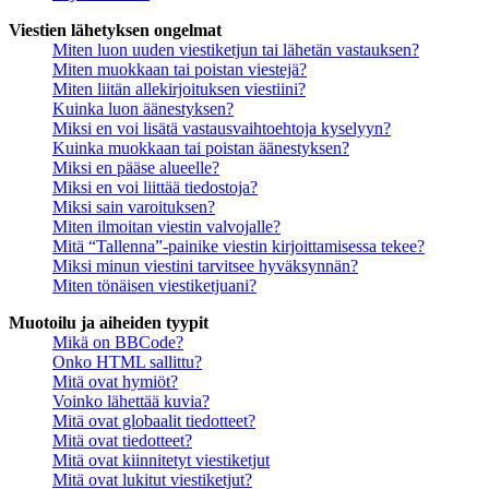
Viestien lähetyksen ongelmat
Miten luon uuden viestiketjun tai lähetän vastauksen?
Miten muokkaan tai poistan viestejä?
Miten liitän allekirjoituksen viestiini?
Kuinka luon äänestyksen?
Miksi en voi lisätä vastausvaihtoehtoja kyselyyn?
Kuinka muokkaan tai poistan äänestyksen?
Miksi en pääse alueelle?
Miksi en voi liittää tiedostoja?
Miksi sain varoituksen?
Miten ilmoitan viestin valvojalle?
Mitä “Tallenna”-painike viestin kirjoittamisessa tekee?
Miksi minun viestini tarvitsee hyväksynnän?
Miten tönäisen viestiketjuani?
Muotoilu ja aiheiden tyypit
Mikä on BBCode?
Onko HTML sallittu?
Mitä ovat hymiöt?
Voinko lähettää kuvia?
Mitä ovat globaalit tiedotteet?
Mitä ovat tiedotteet?
Mitä ovat kiinnitetyt viestiketjut
Mitä ovat lukitut viestiketjut?