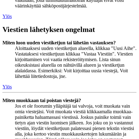
vaaditaan, jotta tunnistautumattomat käyttäjät eivät voisi
väärinkäyttää sähköpostijärjestelmää.
Ylös
Viestien lähetyksen ongelmat
Miten luon uuden viestiketjun tai lähetän vastauksen?
Aloittaaksesi uuden viestiketjun alueella, klikkaa "Uusi Aihe".
Vastataksesi viestiketjuun klikkaa "Vastaa Viestiin". Viestien
kirjoittaminen voi vaatia rekisteröitymisen. Lista sinun
oikeuksistasi alueella on nähtävillä alueen ja viestiketjun
alalaidassa. Esimerkiksi: Voit kirjoittaa uusia viestejä, Voit
lähettää liitetiedostoja, jne.
Ylös
Miten muokkaan tai poistan viestejä?
Jos et ole foorumin ylläpitäjä tai valvoja, voit muokata vain
omia viestejäsi. Voit muokata viestiä klikkaamalla muokkaa-
painiketta haluamassasi viestissä. Joskus painike toimii vain
tietyn ajan viestin luomisen jälkeen. Jos joku on jo vastannut
viestiin, löydät viestiketjuun palatessasi pienen tekstin viestisi
alla, joka kertoo viestin muokkauskertojen lukumäärän ja