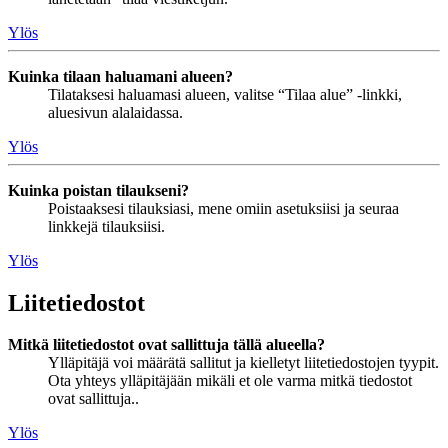
Ylös
Kuinka tilaan haluamani alueen?
Tilataksesi haluamasi alueen, valitse “Tilaa alue” -linkki,
aluesivun alalaidassa.
Ylös
Kuinka poistan tilaukseni?
Poistaaksesi tilauksiasi, mene omiin asetuksiisi ja seuraa
linkkejä tilauksiisi.
Ylös
Liitetiedostot
Mitkä liitetiedostot ovat sallittuja tällä alueella?
Ylläpitäjä voi määrätä sallitut ja kielletyt liitetiedostojen tyypit.
Ota yhteys ylläpitäjään mikäli et ole varma mitkä tiedostot
ovat sallittuja..
Ylös