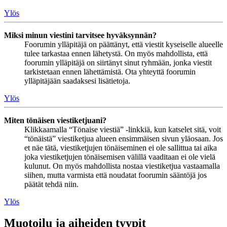
Ylös
Miksi minun viestini tarvitsee hyväksynnän?
Foorumin ylläpitäjä on päättänyt, että viestit kyseiselle alueelle
tulee tarkastaa ennen lähetystä. On myös mahdollista, että
foorumin ylläpitäjä on siirtänyt sinut ryhmään, jonka viestit
tarkistetaan ennen lähettämistä. Ota yhteyttä foorumin
ylläpitäjään saadaksesi lisätietoja.
Ylös
Miten tönäisen viestiketjuani?
Klikkaamalla “Tönaise viestiä” -linkkiä, kun katselet sitä, voit
“tönäistä” viestiketjua alueen ensimmäisen sivun yläosaan. Jos
et näe tätä, viestiketjujen tönäiseminen ei ole sallittua tai aika
joka viestiketjujen tönäisemisen välillä vaaditaan ei ole vielä
kulunut. On myös mahdollista nostaa viestiketjua vastaamalla
siihen, mutta varmista että noudatat foorumin sääntöjä jos
päätät tehdä niin.
Ylös
Muotoilu ja aiheiden tyypit