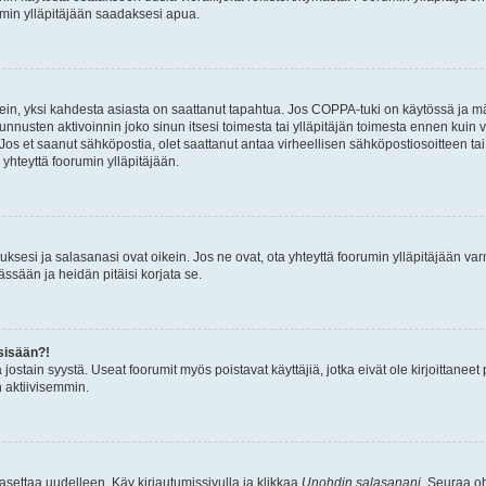
umin ylläpitäjään saadaksesi apua.
ein, yksi kahdesta asiasta on saattanut tapahtua. Jos COPPA-tuki on käytössä ja määri
nnusten aktivoinnin joko sinun itsesi toimesta tai ylläpitäjän toimesta ennen kuin vo
. Jos et saanut sähköpostia, olet saattanut antaa virheellisen sähköpostiosoitteen t
 yhteyttä foorumin ylläpitäjään.
sesi ja salasanasi ovat oikein. Jos ne ovat, ota yhteyttä foorumin ylläpitäjään varmi
ssään ja heidän pitäisi korjata se.
sisään?!
stä jostain syystä. Useat foorumit myös poistavat käyttäjiä, jotka eivät ole kirjoitta
n aktiivisemmin.
asettaa uudelleen. Käy kirjautumissivulla ja klikkaa
Unohdin salasanani
. Seuraa oh