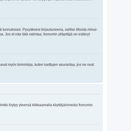
tä tunnuksiasi. Pysyäksesi kirjautuneena, valitse
Muista minut
-
sa. Jos et näe tätä valintaa, foorumin ylläpitäjä on estänyt
oavat myös toimintoja, kuten luettujen seurantaa, jos ne ovat
 linkki löytyy yleensä klikkaamalla käyttäjänimeäsi foorumin