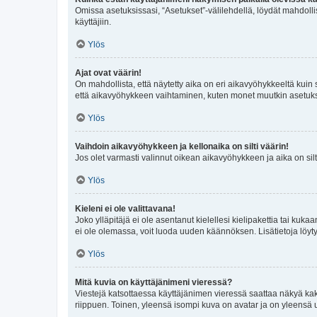
Omissa asetuksissasi, “Asetukset”-välilehdellä, löydät mahdoll
käyttäjiin.
Ylös
Ajat ovat väärin!
On mahdollista, että näytetty aika on eri aikavyöhykkeeltä kuin
että aikavyöhykkeen vaihtaminen, kuten monet muutkin asetukset o
Ylös
Vaihdoin aikavyöhykkeen ja kellonaika on silti väärin!
Jos olet varmasti valinnut oikean aikavyöhykkeen ja aika on silt
Ylös
Kieleni ei ole valittavana!
Joko ylläpitäjä ei ole asentanut kielellesi kielipakettia tai kuka
ei ole olemassa, voit luoda uuden käännöksen. Lisätietoja löyt
Ylös
Mitä kuvia on käyttäjänimeni vieressä?
Viestejä katsottaessa käyttäjänimen vieressä saattaa näkyä kaksi
riippuen. Toinen, yleensä isompi kuva on avatar ja on yleensä un