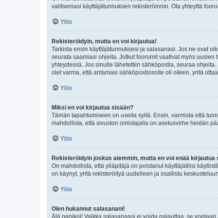
valitsemasi käyttäjätunnuksen rekisteröinnin. Ota yhteyttä foor
Ylös
Rekisteröidyin, mutta en voi kirjautua!
Tarkista ensin käyttäjätunnuksesi ja salasanasi. Jos ne ovat oik
seurata saamiasi ohjeita. Jotkut foorumit vaativat myös uusien tu
yhteydessä. Jos sinulle lähetettiin sähköpostia, seuraa ohjeita
olet varma, että antamasi sähköpostiosoite oli oikein, yritä ottaa
Ylös
Miksi en voi kirjautua sisään?
Tämän tapahtumiseen on useita syitä. Ensin, varmista että tunnuk
mahdollista, että sivuston omistajalla on asetusvirhe heidän pää
Ylös
Rekisteröidyin joskus aiemmin, mutta en voi enää kirjautua 
On mahdollista, että ylläpitäjä on poistanut käyttäjätilisi käytö
on käynyt, yritä rekisteröityä uudelleen ja osallistu keskusteluu
Ylös
Olen hukannut salasanani!
Älä panikoi! Vaikka salasanaasi ei voida palauttaa, se voidaan 