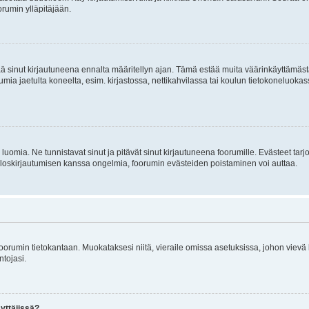
rumin ylläpitäjään.
tää sinut kirjautuneena ennalta määritellyn ajan. Tämä estää muita väärinkäyttämäs
rumia jaetulta koneelta, esim. kirjastossa, nettikahvilassa tai koulun tietokoneluokas
luomia. Ne tunnistavat sinut ja pitävät sinut kirjautuneena foorumille. Evästeet tarj
i uloskirjautumisen kanssa ongelmia, foorumin evästeiden poistaminen voi auttaa.
n foorumin tietokantaan. Muokataksesi niitä, vieraile omissa asetuksissa, johon vievä
ntojasi.
yttäjissä?