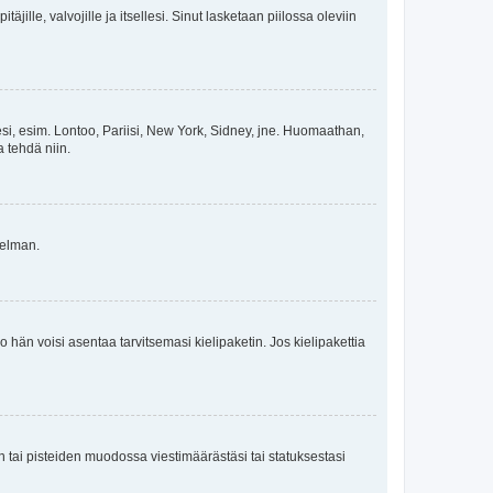
äjille, valvojille ja itsellesi. Sinut lasketaan piilossa oleviin
esi, esim. Lontoo, Pariisi, New York, Sidney, jne. Huomaathan,
a tehdä niin.
gelman.
ko hän voisi asentaa tarvitsemasi kielipaketin. Jos kielipakettia
en tai pisteiden muodossa viestimäärästäsi tai statuksestasi