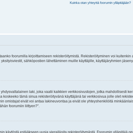
Kuinka otan yhteyttä foorumin ylläpitäjään?
vitaanko foorumilla kirjoittamiseen rekisteröitymistä. Rekisteröityminen voi kuitenkin
 yksityisviestit, sähköpostien lähettäminen muille käyttäjille, käyttäjäryhmien jäs
hdysvaltalainen laki, joka vaatii kaikkien verkkosivustojen, jotka mahdollisesti kerää
a koskeeko tämä sinua rekisteröityvänä käyttäjänä tai verkkosivua jolle olet rekis
 omistajat eivät voi antaa lakineuvontaa ja eivät ole yhteyshenkilöitä minkäänla
ähän foorumiin liittyen?”.
nin käytöstä estääkseen uusia vierailijoita rekisteröitymästä. Foorumin ylläpitäjä on v