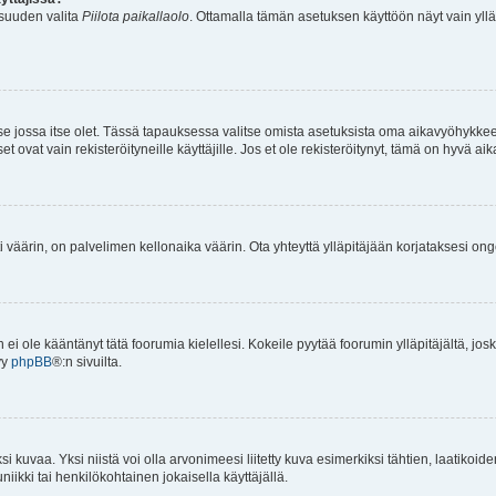
isuuden valita
Piilota paikallaolo
. Ottamalla tämän asetuksen käyttöön näyt vain ylläpit
 se jossa itse olet. Tässä tapauksessa valitse omista asetuksista oma aikavyöhykke
vat vain rekisteröityneille käyttäjille. Jos et ole rekisteröitynyt, tämä on hyvä aik
i väärin, on palvelimen kellonaika väärin. Ota yhteyttä ylläpitäjään korjataksesi on
an ei ole kääntänyt tätä foorumia kielellesi. Kokeile pyytää foorumin ylläpitäjältä, jos
yy
phpBB
®:n sivuilta.
 kuvaa. Yksi niistä voi olla arvonimeesi liitetty kuva esimerkiksi tähtien, laatikoid
iikki tai henkilökohtainen jokaisella käyttäjällä.