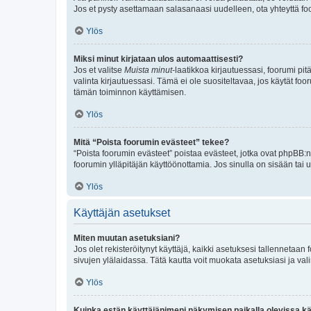
Jos et pysty asettamaan salasanaasi uudelleen, ota yhteyttä foo
Ylös
Miksi minut kirjataan ulos automaattisesti?
Jos et valitse
Muista minut
-laatikkoa kirjautuessasi, foorumi pi
valinta kirjautuessasi. Tämä ei ole suositeltavaa, jos käytät foo
tämän toiminnon käyttämisen.
Ylös
Mitä “Poista foorumin evästeet” tekee?
“Poista foorumin evästeet” poistaa evästeet, jotka ovat phpBB:n 
foorumin ylläpitäjän käyttöönottamia. Jos sinulla on sisään ta
Ylös
Käyttäjän asetukset
Miten muutan asetuksiani?
Jos olet rekisteröitynyt käyttäjä, kaikki asetuksesi tallennetaa
sivujen ylälaidassa. Tätä kautta voit muokata asetuksiasi ja vali
Ylös
Kuinka estän käyttäjänimeni näkymisen paikalla olevissa kä