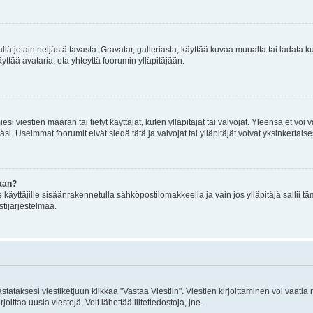
mällä jotain neljästä tavasta: Gravatar, galleriasta, käyttää kuvaa muualta tai ladata
äyttää avataria, ota yhteyttä foorumin ylläpitäjään.
iesi viestien määrän tai tietyt käyttäjät, kuten ylläpitäjät tai valvojat. Yleensä et vo
i. Useimmat foorumit eivät siedä tätä ja valvojat tai ylläpitäjät voivat yksinkertaise
aan?
le käyttäjille sisäänrakennetulla sähköpostilomakkeella ja vain jos ylläpitäjä sallii
stijärjestelmää.
stataksesi viestiketjuun klikkaa "Vastaa Viestiin". Viestien kirjoittaminen voi vaatia
joittaa uusia viestejä, Voit lähettää liitetiedostoja, jne.