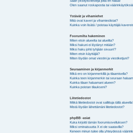
Saan yksityisviestejä joita en halua!
Olen saanut roskapostia tai väärinkäytöksiä s
Ystävät ja vihamiehet
Mitä ovat kaveri ja vihamieslistat?
Kuinka voin lisätä / poistaa käyttäjiä kaverei
Foorumilta hakeminen
Miten etsin alueelta tai alueilta?
Miksi hakuni ei löytänyt mitään?
Miksi haku johti tyhjään sivuun!?
Miten etsin käyttäjiä?
Miten löydän omat viestini ja viestiketjuni?
Seuraaminen ja kirjanmerkit
Mikä ero on kirjanmerkillä ja tilaamisella?
Kuinka teen kirjanmerkin tai seuraan haluam
Kuinka tilaan haluamani alueen?
Kuinka poistan tilaukseni?
Liitetiedostot
Mitkä liitetiedostot ovat sallittuja tällä alueell
Mistä löydän lähettämäni liitetiedostot?
phpBB -asiat
Kuka kirjoitti tämän foorumisovelluksen?
Miksi ominaisuutta X ei ole saatavilla?
Keneen minun tulee olla yhteydessä väärinkäy