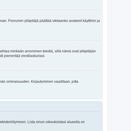
 kuvan. Foorumin ylläpitäjä päättää otetaanko avataret käyttöön ja
i vaihtaa minkään arvonimen tekstiä, sillä nämä ovat ylläpitäjän
sti pienentää viestilaskuriasi.
 tämän ominaisuuden. Kirjautuminen vaaditaan, jotta
 rekisteröitymisen. Lista sinun oikeuksistasi alueella on