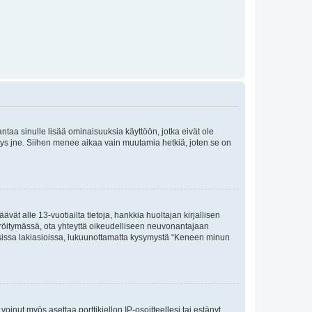
 antaa sinulle lisää ominaisuuksia käyttöön, jotka eivät ole
enyys jne. Siihen menee aikaa vain muutamia hetkiä, joten se on
vät alle 13-vuotiailta tietoja, hankkia huoltajan kirjallisen
teröitymässä, ota yhteyttä oikeudelliseen neuvonantajaan
isissa lakiasioissa, lukuunottamatta kysymystä “Keneen minun
oinut myös asettaa porttikiellon IP-osoitteellesi tai estänyt