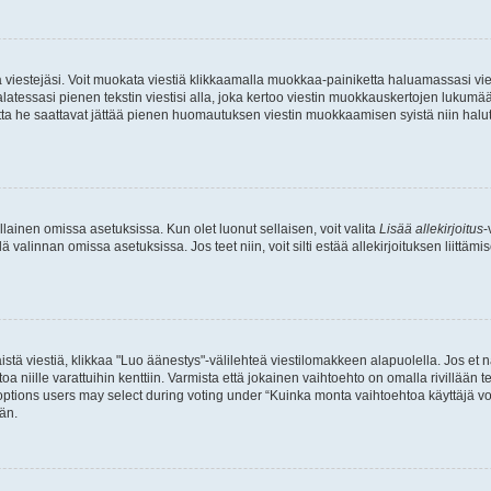
ia viestejäsi. Voit muokata viestiä klikkaamalla muokkaa-painiketta haluamassasi vies
n palatessasi pienen tekstin viestisi alla, joka kertoo viestin muokkauskertojen luk
 mutta he saattavat jättää pienen huomautuksen viestin muokkaamisen syistä niin halu
ellainen omissa asetuksissa. Kun olet luonut sellaisen, voit valita
Lisää allekirjoitus
-
lä valinnan omissa asetuksissa. Jos teet niin, voit silti estää allekirjoituksen liittäm
stä viestiä, klikkaa "Luo äänestys"-välilehteä viestilomakkeen alapuolella. Jos et näe
a niille varattuihin kenttiin. Varmista että jokainen vaihtoehto on omalla rivillään
 options users may select during voting under “Kuinka monta vaihtoehtoa käyttäjä voi
än.