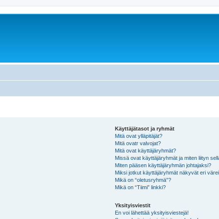
Käyttäjätasot ja ryhmät
Mitä ovat ylläpitäjät?
Mitä ovatr valvojat?
Mitä ovat käyttäjäryhmät?
Missä ovat käyttäjäryhmät ja miten liityn sel
Miten pääsen käyttäjäryhmän johtajaksi?
Miksi jotkut käyttäjäryhmät näkyvät eri värei
Mikä on “oletusryhmä”?
Mikä on “Tiimi” linkki?
Yksityisviestit
En voi lähettää yksityisviestejä!