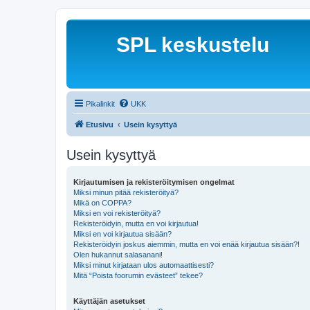
SPL keskustelu
Pikalinkit
UKK
Etusivu
Usein kysyttyä
Usein kysyttyä
Kirjautumisen ja rekisteröitymisen ongelmat
Miksi minun pitää rekisteröityä?
Mikä on COPPA?
Miksi en voi rekisteröityä?
Rekisteröidyin, mutta en voi kirjautua!
Miksi en voi kirjautua sisään?
Rekisteröidyin joskus aiemmin, mutta en voi enää kirjautua sisään?!
Olen hukannut salasanani!
Miksi minut kirjataan ulos automaattisesti?
Mitä “Poista foorumin evästeet” tekee?
Käyttäjän asetukset