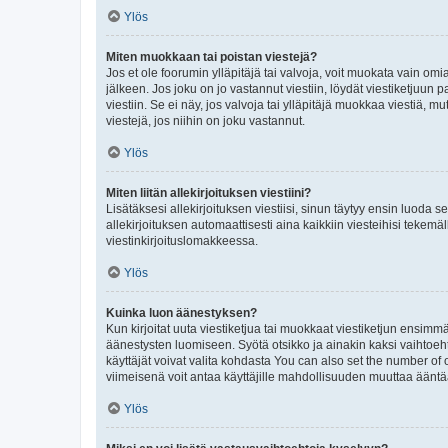
Ylös
Miten muokkaan tai poistan viestejä?
Jos et ole foorumin ylläpitäjä tai valvoja, voit muokata vain om
jälkeen. Jos joku on jo vastannut viestiin, löydät viestiketjuu
viestiin. Se ei näy, jos valvoja tai ylläpitäjä muokkaa viestiä,
viestejä, jos niihin on joku vastannut.
Ylös
Miten liitän allekirjoituksen viestiini?
Lisätäksesi allekirjoituksen viestiisi, sinun täytyy ensin luoda s
allekirjoituksen automaattisesti aina kaikkiin viesteihisi tekemäl
viestinkirjoituslomakkeessa.
Ylös
Kuinka luon äänestyksen?
Kun kirjoitat uuta viestiketjua tai muokkaat viestiketjun ensimmäi
äänestysten luomiseen. Syötä otsikko ja ainakin kaksi vaihtoehto
käyttäjät voivat valita kohdasta You can also set the number of
viimeisenä voit antaa käyttäjille mahdollisuuden muuttaa ääntä
Ylös