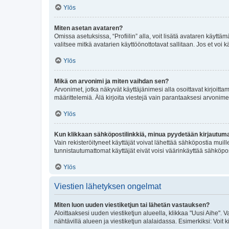
Ylös
Miten asetan avataren?
Omissa asetuksissa, “Profiilin” alla, voit lisätä avataren käyttä
valitsee mitkä avatarien käyttöönottotavat sallitaan. Jos et voi k
Ylös
Mikä on arvonimi ja miten vaihdan sen?
Arvonimet, jotka näkyvät käyttäjänimesi alla osoittavat kirjoittam
määrittelemiä. Älä kirjoita viestejä vain parantaaksesi arvonimeäs
Ylös
Kun klikkaan sähköpostilinkkiä, minua pyydetään kirjautum
Vain rekisteröityneet käyttäjät voivat lähettää sähköpostia muil
tunnistautumattomat käyttäjät eivät voisi väärinkäyttää sähköpo
Ylös
Viestien lähetyksen ongelmat
Miten luon uuden viestiketjun tai lähetän vastauksen?
Aloittaaksesi uuden viestiketjun alueella, klikkaa "Uusi Aihe". Va
nähtävillä alueen ja viestiketjun alalaidassa. Esimerkiksi: Voit kir