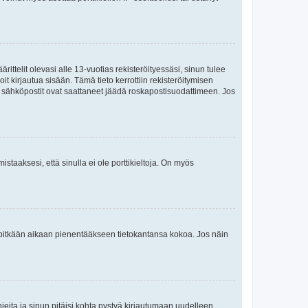
ttelit olevasi alle 13-vuotias rekisteröityessäsi, sinun tulee
it kirjautua sisään. Tämä tieto kerrottiin rekisteröitymisen
ai sähköpostit ovat saattaneet jäädä roskapostisuodattimeen. Jos
staaksesi, että sinulla ei ole porttikieltoja. On myös
neet pitkään aikaan pienentääkseen tietokantansa kokoa. Jos näin
jeita ja sinun pitäisi kohta pystyä kirjautumaan uudelleen.