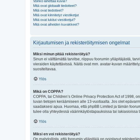
Voinko lähettää kuvia?
Mitä ovat globaalit tiedotteet?
Mitä ovat tiedotteet?
Mitä ovat kiinnitetyt viestiketjut
Mitä ovat lukitut viestiketjut?
Mitä ovat aiheiden kuvakkeet?
Kirjautumisen ja rekisteröitymisen ongelmat
Miksi minun pitää rekisteröityä?
Sinun ei välttämättä tarvitse, riippuu foorumin ylläpitäjästä, tar
vieraiden käytettävissä. Näitä ovat mm. avatar-kuvan määrittely,
suositeltavaa.
Ylös
Mikä on COPPA?
COPPA, tai Children’s Online Privacy Protection Act of 1998, on y
luvan tietojen keräämiseen alle 13-vuotiaalta. Jos olet epävarm
saadaksesi apua. Huomaa, että phpBB Limited ja tämän foorumin
tulee olla yhteydessä väärinkäytöstapauksissa tai lakiasioissa t
Ylös
Miksi en voi rekisteröityä?
On mahdollista, että foorumin ylläpitäjä on poistanut rekisteröin