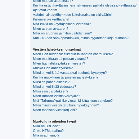
Miten muutan asetuksiani?
Kuinka estän käyttäjänimeni näkymisen paikalla olevissa käyttäjissä?
Ajat ovat väärin!
Vaihdoin aikavyöhykkeen ja kellonaika on silti väärin!
Kieleni ei ole valittavana!
Mitä kuvia on käyttäjänimeni vieressä?
Miten asetan avataren?
Mikä on arvonimi ja miten vaihdan sen?
Kun klikkaan sähköpostilinkkiä, minua pyydetään kirjautumaan?
Viestien lähetyksen ongelmat
Miten luon uuden viestiketjun tai lähetän vastauksen?
Miten muokkaan tai poistan viestejä?
Miten liitän allekirjoituksen viestiini?
Kuinka luon äänestyksen?
Miksi en voi lisätä vastausvaihtoehtoja kyselyyn?
Kuinka muokkaan tai poistan äänestyksen?
Miksi en pääse alueelle?
Miksi en voi liittää tiedostoja?
Miksi sain varoituksen?
Miten ilmoitan viestin valvojalle?
Mitä “Tallenna”-painike viestin kirjoittamisessa tekee?
Miksi minun viestini tarvitsee hyväksynnän?
Miten tönäisen viestiketjuani?
Muotoilu ja aiheiden tyypit
Mikä on BBCode?
Onko HTML sallittu?
Mitä ovat hymiöt?