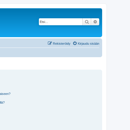
Etsi
Tarkennettu haku
Rekisteröidy
Kirjaudu sisään
laiseen?
llä?