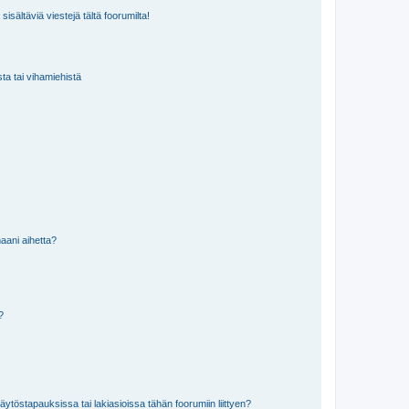
isältäviä viestejä tältä foorumilta!
sta tai vihamiehistä
aani aihetta?
a?
töstapauksissa tai lakiasioissa tähän foorumiin liittyen?