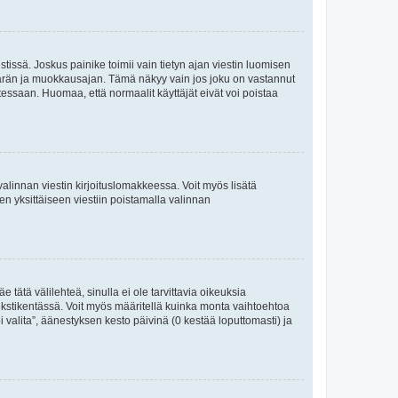
tissä. Joskus painike toimii vain tietyn ajan viestin luomisen
umäärän ja muokkausajan. Tämä näkyy vain jos joku on vastannut
tessaan. Huomaa, että normaalit käyttäjät eivät voi poistaa
valinnan viestin kirjoituslomakkeessa. Voit myös lisätä
isen yksittäiseen viestiin poistamalla valinnan
 tätä välilehteä, sinulla ei ole tarvittavia oikeuksia
 tekstikentässä. Voit myös määritellä kuinka monta vaihtoehtoa
 valita”, äänestyksen kesto päivinä (0 kestää loputtomasti) ja