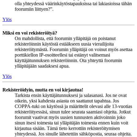
olla yhteydessä väärinkäytöstapauksissa tai lakiasioissa tähän
foorumiin liittyen?”.
Ylös
Miksi en voi rekisteröityä?
On mahdollista, että foorumin ylläpitäjä on poistanut
rekisteröinnin käytöstä estääkseen uusia vierailijoita
rekisteröitymästä. Foorumin ylläpitäjä on voinut myös asettaa
porttikiellon IP-osoitteellesi tai estänyt valitsemasi
käyttäjätunnuksen rekisteröinnin. Ota yhteyttä foorumin
ylläpitäjään saadaksesi apua.
Ylös
Rekisteröidyin, mutta en voi kirjautua!
Tarkista ensin käyttäjätunnuksesi ja salasanasi. Jos ne ovat
oikein, yksi kahdesta asiasta on saattanut tapahtua. Jos
COPPA-tuki on käytössä ja määrittelit olevasi alle 13-vuotias
rekisteröityessäsi, sinun tulee seurata saamiasi ohjeita. Jotkut
foorumit vaativat myös uusien tunnusten aktivoinnin joko
sinun itsesi toimesta tai ylläpitäjän toimesta ennen kuin voit
kirjautua sisään. Tämä tieto kerrottiin rekisteröitymisen
yhteydessä. Jos sinulle lähetettiin sähköpostia, seuraa ohjeita.