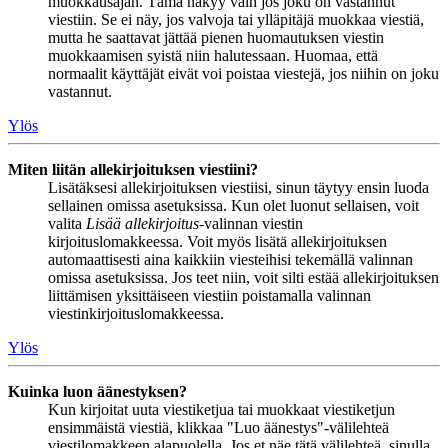
muokkausajan. Tämä näkyy vain jos joku on vastannut
viestiin. Se ei näy, jos valvoja tai ylläpitäjä muokkaa viestiä,
mutta he saattavat jättää pienen huomautuksen viestin
muokkaamisen syistä niin halutessaan. Huomaa, että
normaalit käyttäjät eivät voi poistaa viestejä, jos niihin on joku
vastannut.
Ylös
Miten liitän allekirjoituksen viestiini?
Lisätäksesi allekirjoituksen viestiisi, sinun täytyy ensin luoda
sellainen omissa asetuksissa. Kun olet luonut sellaisen, voit
valita
Lisää allekirjoitus
-valinnan viestin
kirjoituslomakkeessa. Voit myös lisätä allekirjoituksen
automaattisesti aina kaikkiin viesteihisi tekemällä valinnan
omissa asetuksissa. Jos teet niin, voit silti estää allekirjoituksen
liittämisen yksittäiseen viestiin poistamalla valinnan
viestinkirjoituslomakkeessa.
Ylös
Kuinka luon äänestyksen?
Kun kirjoitat uuta viestiketjua tai muokkaat viestiketjun
ensimmäistä viestiä, klikkaa "Luo äänestys"-välilehteä
viestilomakkeen alapuolella. Jos et näe tätä välilehteä, sinulla