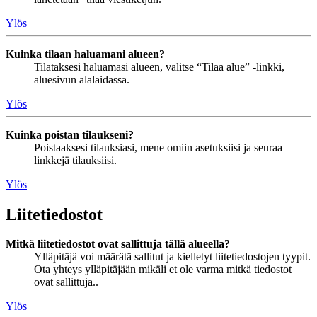
Ylös
Kuinka tilaan haluamani alueen?
Tilataksesi haluamasi alueen, valitse “Tilaa alue” -linkki,
aluesivun alalaidassa.
Ylös
Kuinka poistan tilaukseni?
Poistaaksesi tilauksiasi, mene omiin asetuksiisi ja seuraa
linkkejä tilauksiisi.
Ylös
Liitetiedostot
Mitkä liitetiedostot ovat sallittuja tällä alueella?
Ylläpitäjä voi määrätä sallitut ja kielletyt liitetiedostojen tyypit.
Ota yhteys ylläpitäjään mikäli et ole varma mitkä tiedostot
ovat sallittuja..
Ylös