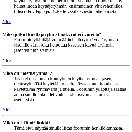
käyttäjäryhmät on alunperin luotu ylläpitäjän toimesta. Jos
haluat luoda käyttäjäryhmän, ensimmäinen yhteyshenkilösi
tulisi olla ylläpitäjä. Kokeile yksityisviestin lähettämistä.
Ylös
Miksi jotkut käyttäjäryhmät näkyvät eri väreillä?
Foorumin ylläpitäjä voi määritellä tietyn käyttäjäryhmän
jäsenille värin joka helpottaa kyseisen käyttäjäryhmän
jäsenten tunnistamista.
Ylös
Mikä on “oletusryhmä”?
Jos olet useamman kuin yhden käyttäjäryhmän jäsen,
oletusryhmääsi käytetään määriteltäessä sinun kohdallasi
käytettävää ryhmäväriä ja titteliä. Foorumin ylläpitäjä saattaa
antaa sinulle oikeudet vaihtaa oletusryhmääsi omista
asetuksista.
Ylös
Mikä on “Tiimi” linkki?
Tämä sivu näyttää sinulle listan foorumin henkilökunnasta,