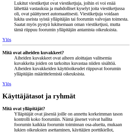
Lukitut viestiketjut ovat viestiketjuja, joihin ei voi enää
lähettää vastauksia ja mahdolliset kyselyt joita viestiketjussa
oli, ovat päättyneet automaattisesti. Viestiketjuja voidaan
lukita useista syistä ylläpitäjän tai foorumin valvojan toimesta.
Saatat myös pystyä lukitsemaan oman viestiketjusi, mutta
tämä riippuu foorumin ylläpitäjän antamista oikeuksista.
Ylös
Mitä ovat aiheiden kuvakkeet?
Aiheiden kuvakkeet ovat aiheen aloittajan valitsemia
kuvakkeita joiden on tarkoitus kuvastaa niiden sisältöä.
Aiheiden kuvakkeiden käyttöoikeudet riippuvat foorumin
ylläpitäjän määrittelemistä oikeuksista.
Ylös
Käyttäjätasot ja ryhmät
Mitä ovat ylläpitäjät?
Ylläpitäjät ovat jäseniä joille on annettu korkeimman tason
kontrolli koko foorumiin. Nämä jäsenet voivat hallita
foorumin kaikkia foorumin toiminnan osa-alueita, mukaan
lukien oikeuksien asettaminen, käyttäjien porttikiellot,