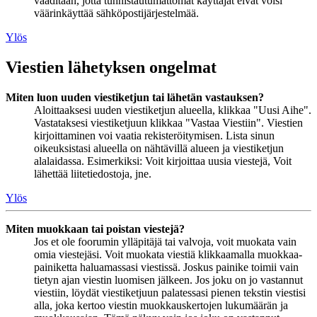
vaaditaan, jotta tunnistautumattomat käyttäjät eivät voisi
väärinkäyttää sähköpostijärjestelmää.
Ylös
Viestien lähetyksen ongelmat
Miten luon uuden viestiketjun tai lähetän vastauksen?
Aloittaaksesi uuden viestiketjun alueella, klikkaa "Uusi Aihe".
Vastataksesi viestiketjuun klikkaa "Vastaa Viestiin". Viestien
kirjoittaminen voi vaatia rekisteröitymisen. Lista sinun
oikeuksistasi alueella on nähtävillä alueen ja viestiketjun
alalaidassa. Esimerkiksi: Voit kirjoittaa uusia viestejä, Voit
lähettää liitetiedostoja, jne.
Ylös
Miten muokkaan tai poistan viestejä?
Jos et ole foorumin ylläpitäjä tai valvoja, voit muokata vain
omia viestejäsi. Voit muokata viestiä klikkaamalla muokkaa-
painiketta haluamassasi viestissä. Joskus painike toimii vain
tietyn ajan viestin luomisen jälkeen. Jos joku on jo vastannut
viestiin, löydät viestiketjuun palatessasi pienen tekstin viestisi
alla, joka kertoo viestin muokkauskertojen lukumäärän ja