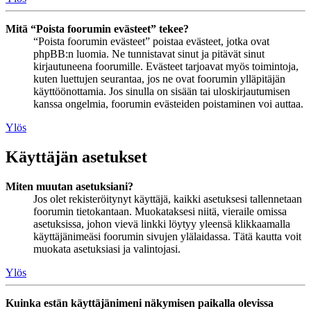
Mitä “Poista foorumin evästeet” tekee?
“Poista foorumin evästeet” poistaa evästeet, jotka ovat
phpBB:n luomia. Ne tunnistavat sinut ja pitävät sinut
kirjautuneena foorumille. Evästeet tarjoavat myös toimintoja,
kuten luettujen seurantaa, jos ne ovat foorumin ylläpitäjän
käyttöönottamia. Jos sinulla on sisään tai uloskirjautumisen
kanssa ongelmia, foorumin evästeiden poistaminen voi auttaa.
Ylös
Käyttäjän asetukset
Miten muutan asetuksiani?
Jos olet rekisteröitynyt käyttäjä, kaikki asetuksesi tallennetaan
foorumin tietokantaan. Muokataksesi niitä, vieraile omissa
asetuksissa, johon vievä linkki löytyy yleensä klikkaamalla
käyttäjänimeäsi foorumin sivujen ylälaidassa. Tätä kautta voit
muokata asetuksiasi ja valintojasi.
Ylös
Kuinka estän käyttäjänimeni näkymisen paikalla olevissa