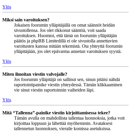
Ylös
Miksi sain varoituksen?
Jokaisen foorumin ylläpitäjällä on omat säännöt heidän
sivustollensa. Jos olet rikkonut sääntöä, voit saada
varoituksen. Huomioi, että tämä on foorumin ylläpitäjän
päätös ja phpBB Limitedillä ei ole sivustolla annettavien
varoitusten kanssa mitään tekemistä. Ota yhteyttä foorumin
ylläpitäjään, jos olet epävarma annetun varoituksen syystä.
Ylös
Miten ilmoitan viestin valvojalle?
Jos foorumin ylläpitäjä on sallinut sen, sinun pitäisi nähdä
raportointipainike viestin yhteydessä. Tämän klikkaaminen
vie sinut viestin raportoinnin vaiheiden läpi.
Ylös
Mitä “Tallenna”-painike viestin kirjoittamisessa tekee?
Tämän avulla on mahdollista tallentaa luonnoksia, jotka voit
kirjoittaa loppuun ja lähettää myöhemmin. Avataksesi
tallennetun luonnoksen, vieraile komissa asetuksissa.