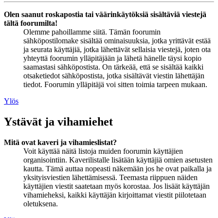
Olen saanut roskapostia tai väärinkäytöksiä sisältäviä viestejä
tältä foorumilta!
Olemme pahoillamme siitä. Tämän foorumin
sähköpostilomake sisältää ominaisuuksia, jotka yrittävät estää
ja seurata käyttäjiä, jotka lähettävät sellaisia viestejä, joten ota
yhteyttä foorumin ylläpitäjään ja lähetä hänelle täysi kopio
saamastasi sähköpostista. On tärkeää, että se sisältää kaikki
otsaketiedot sähköpostista, jotka sisältävät viestin lähettäjän
tiedot. Foorumin ylläpitäjä voi sitten toimia tarpeen mukaan.
Ylös
Ystävät ja vihamiehet
Mitä ovat kaveri ja vihamieslistat?
Voit käyttää näitä listoja muiden foorumin käyttäjien
organisointiin. Kaverilistalle lisätään käyttäjiä omien asetusten
kautta. Tämä auttaa nopeasti näkemään jos he ovat paikalla ja
yksityisviestien lähettämisessä. Teemasta riippuen näiden
käyttäjien viestit saatetaan myös korostaa. Jos lisäät käyttäjän
vihamieheksi, kaikki käyttäjän kirjoittamat viestit piilotetaan
oletuksena.