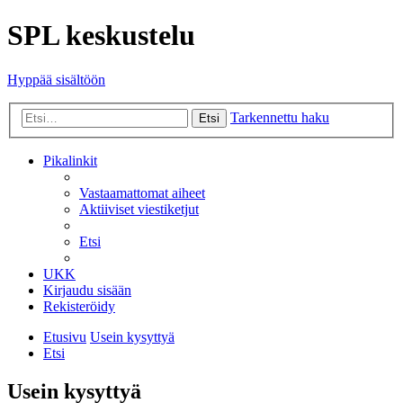
SPL keskustelu
Hyppää sisältöön
Tarkennettu haku
Etsi
Pikalinkit
Vastaamattomat aiheet
Aktiiviset viestiketjut
Etsi
UKK
Kirjaudu sisään
Rekisteröidy
Etusivu
Usein kysyttyä
Etsi
Usein kysyttyä