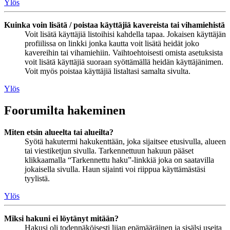
Ylös
Kuinka voin lisätä / poistaa käyttäjiä kavereista tai vihamiehistä
Voit lisätä käyttäjiä listoihisi kahdella tapaa. Jokaisen käyttäjän
profiilissa on linkki jonka kautta voit lisätä heidät joko
kavereihin tai vihamiehiin. Vaihtoehtoisesti omista asetuksista
voit lisätä käyttäjiä suoraan syöttämällä heidän käyttäjänimen.
Voit myös poistaa käyttäjiä listaltasi samalta sivulta.
Ylös
Foorumilta hakeminen
Miten etsin alueelta tai alueilta?
Syötä hakutermi hakukenttään, joka sijaitsee etusivulla, alueen
tai viestiketjun sivulla. Tarkennettuun hakuun pääset
klikkaamalla “Tarkennettu haku”-linkkiä joka on saatavilla
jokaisella sivulla. Haun sijainti voi riippua käyttämästäsi
tyylistä.
Ylös
Miksi hakuni ei löytänyt mitään?
Hakusi oli todennäköisesti liian epämääräinen ja sisälsi useita