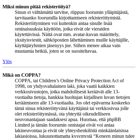
Miksi minun pitää rekisteröityä?
Sinun ei välttämättä tarvitse, riippuu foorumin ylläpitäjästä,
tarvitaanko foorumilla kirjoittamiseen rekisteröitymistä.
Rekisteröityminen voi kuitenkin antaa sinulle lisää
ominaisuuksia käyttöön, jotka eivät ole vieraiden
käytettävissä. Näitä ovat mm. avatar-kuvan määrittely,
yksityisviestit, sähköpostien lähettäminen muille käyttäjille,
käyttäjäryhmien jäsenyys jne. Siihen menee aikaa vain
muutamia hetkiä, joten se on suositeltavaa.
Ylös
Mikä on COPPA?
COPPA, tai Children’s Online Privacy Protection Act of
1998, on yhdysvaltalainen laki, joka vaatii kaikkien
verkkosivustojen, jotka mahdollisesti keräävät alle 13-
vuotiailta tietoja, hankkia huoltajan kirjallisen luvan tietojen
keräämiseen alle 13-vuotiaalta. Jos olet epävarma koskeeko
tämä sinua rekisteröityvänä käyttäjänä tai verkkosivua jolle
olet rekisteröitymässä, ota yhteyttä oikeudelliseen
neuvonantajaan saadaksesi apua. Huomaa, että phpBB
Limited ja tämän foorumin omistajat eivät voi antaa
lakineuvontaa ja eivät ole yhteyshenkilöitä minkäänlaisissa
lakiasioissa, lukuunottamatta kysymystä “Keneen minun tulee