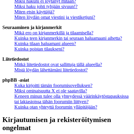
Miksi hakuni ei löytänyt mitään?
Miksi haku johti tyhjään sivuun!?
Miten etsin käyttäjiä?
Miten löydän omat viestini ja viestiketjuni?
Seuraaminen ja kirjanmerkit
Mikä ero on kirjanmerkillä ja tilaamisella?
Kuinka teen kirjanmerkin tai seuraan haluamaani aihetta?
Kuinka tilaan haluamani alueen?
Kuinka poistan tilaukseni?
Liitetiedostot
Mitkä liitetiedostot ovat sallittuja tällä alueella?
Mistä löydän lähettämäni liitetiedostot?
phpBB -asiat
Kuka kirjoitti tämän foorumisovelluksen?
Miksi ominaisuutta X ei ole saatavilla?
Keneen minun tulee olla yhteydessä väärinkäytöstapauksissa
tai lakiasioissa tähän foorumiin liittyen?
Kuinka otan yhteyttä foorumin ylläpitäjään?
Kirjautumisen ja rekisteröitymisen
ongelmat