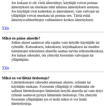
Jos kukaan ei ole vielä äänestänyt, käyttäjät voivat poistaa
äänestyksen tai muokata mitä tahansa äänestyksen asetusta.
Jos käyttäjät ovat kuitenkin jo äänestäneet, vain valvojat tai
ylläpitäjät voivat muokata tai poistaa sen. Tämä estää
äänestysvaihtoehtojen vaihtamisen kesken äänestyksen.
Ylös
Miksi en pääse alueelle?
Jotkin alueet saattavat olla rajattu vain tietyille käyttäjille tai
ryhmille. Katsoaksesi, lukeaksesi, kirjoittaaksesi tai muiden
toimintojen tekeminen alueella saattaa tarvita erikoisoikeuksia.
Jos haluat oikeudet, ota yhteyttä foorumin valvojaan tai
ylläpitäjään.
Ylös
Miksi en voi liittää tiedostoja?
Liitetiedostojen oikeudet annetaan alueen, ryhmän tai
käyttäjän mukaan. Foorumin ylläpitäjä ei välttämättä ole
sallinut liitetiedostojen liittämistä tietyllä alueella tai vain tietyt
ryhmät saattavat pystyä liittämään tiedostoja. Ota yhteyttä
foorumin ylläpitäjään jos et tiedä miksi et voi lisätä
liitetiedostoja.