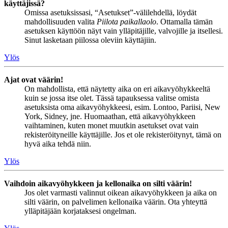
käyttäjissä?
Omissa asetuksissasi, “Asetukset”-välilehdellä, löydät
mahdollisuuden valita
Piilota paikallaolo
. Ottamalla tämän
asetuksen käyttöön näyt vain ylläpitäjille, valvojille ja itsellesi.
Sinut lasketaan piilossa oleviin käyttäjiin.
Ylös
Ajat ovat väärin!
On mahdollista, että näytetty aika on eri aikavyöhykkeeltä
kuin se jossa itse olet. Tässä tapauksessa valitse omista
asetuksista oma aikavyöhykkeesi, esim. Lontoo, Pariisi, New
York, Sidney, jne. Huomaathan, että aikavyöhykkeen
vaihtaminen, kuten monet muutkin asetukset ovat vain
rekisteröityneille käyttäjille. Jos et ole rekisteröitynyt, tämä on
hyvä aika tehdä niin.
Ylös
Vaihdoin aikavyöhykkeen ja kellonaika on silti väärin!
Jos olet varmasti valinnut oikean aikavyöhykkeen ja aika on
silti väärin, on palvelimen kellonaika väärin. Ota yhteyttä
ylläpitäjään korjataksesi ongelman.