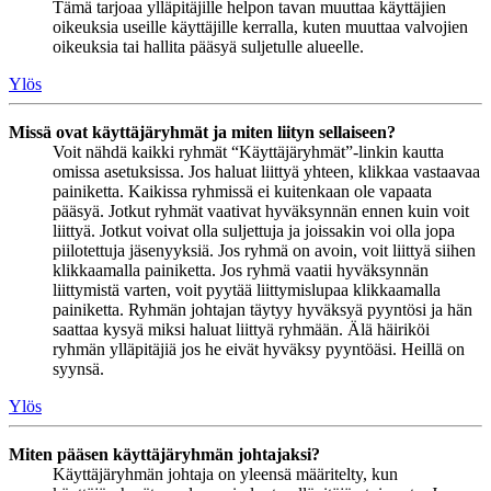
Tämä tarjoaa ylläpitäjille helpon tavan muuttaa käyttäjien
oikeuksia useille käyttäjille kerralla, kuten muuttaa valvojien
oikeuksia tai hallita pääsyä suljetulle alueelle.
Ylös
Missä ovat käyttäjäryhmät ja miten liityn sellaiseen?
Voit nähdä kaikki ryhmät “Käyttäjäryhmät”-linkin kautta
omissa asetuksissa. Jos haluat liittyä yhteen, klikkaa vastaavaa
painiketta. Kaikissa ryhmissä ei kuitenkaan ole vapaata
pääsyä. Jotkut ryhmät vaativat hyväksynnän ennen kuin voit
liittyä. Jotkut voivat olla suljettuja ja joissakin voi olla jopa
piilotettuja jäsenyyksiä. Jos ryhmä on avoin, voit liittyä siihen
klikkaamalla painiketta. Jos ryhmä vaatii hyväksynnän
liittymistä varten, voit pyytää liittymislupaa klikkaamalla
painiketta. Ryhmän johtajan täytyy hyväksyä pyyntösi ja hän
saattaa kysyä miksi haluat liittyä ryhmään. Älä häiriköi
ryhmän ylläpitäjiä jos he eivät hyväksy pyyntöäsi. Heillä on
syynsä.
Ylös
Miten pääsen käyttäjäryhmän johtajaksi?
Käyttäjäryhmän johtaja on yleensä määritelty, kun