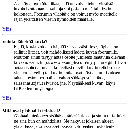
Älä käytä hymiöitä liikaa, sillä ne voivat tehdä viestistä
lukukelvottoman ja valvoja voi poistaa niitä tai viestin
kokonaan. Foorumin ylläpitäjä on voinut myös määritellä
rajan yksittäisen viestin hymiöiden määrälle.
Ylös
Voinko lähettää kuvia?
Kyllä, kuvia voidaan käyttää viesteissäsi. Jos ylläpitäjä on
sallinut liitteet, voit mahdollisesti ladata kuvan foorumille.
Muutoin sinun täytyy antaa osoite julkisesti saatavilla olevaan
kuvaan, esim. http://www.example.com/my-picture.gif. Et voi
antaa osoitetta omalla koneellasi oleviin kuviin (ellei se ole
yleinen palvelin) tai kuviin, jotka ovat käyttäjätunnistuksen
takana, esim. hotmail tai yahoo sähköpostilaatikot,
salasanasuojatut sivustot, jne. Näyttääksesi kuvan, käytä
BBCoden [img]-tagia.
Ylös
Mitä ovat globaalit tiedotteet?
Globaalit tiedotteet sisältävät tärkeää tietoa ja sinun tulisi lukea
ne aina kun on mahdolista. Ne näkyvät jokaisen alueen
ylälaidassa ja omissa asetuksissa. Globaalien tiedotteiden