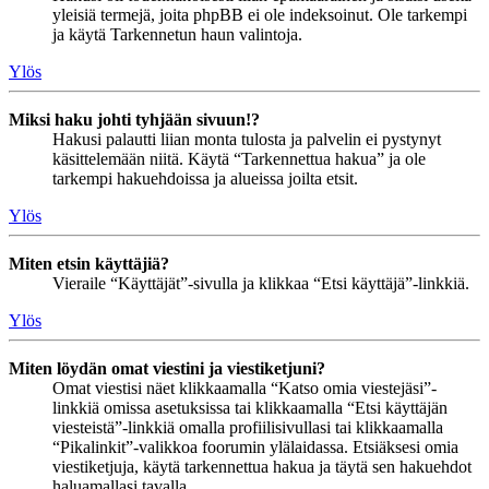
yleisiä termejä, joita phpBB ei ole indeksoinut. Ole tarkempi
ja käytä Tarkennetun haun valintoja.
Ylös
Miksi haku johti tyhjään sivuun!?
Hakusi palautti liian monta tulosta ja palvelin ei pystynyt
käsittelemään niitä. Käytä “Tarkennettua hakua” ja ole
tarkempi hakuehdoissa ja alueissa joilta etsit.
Ylös
Miten etsin käyttäjiä?
Vieraile “Käyttäjät”-sivulla ja klikkaa “Etsi käyttäjä”-linkkiä.
Ylös
Miten löydän omat viestini ja viestiketjuni?
Omat viestisi näet klikkaamalla “Katso omia viestejäsi”-
linkkiä omissa asetuksissa tai klikkaamalla “Etsi käyttäjän
viesteistä”-linkkiä omalla profiilisivullasi tai klikkaamalla
“Pikalinkit”-valikkoa foorumin ylälaidassa. Etsiäksesi omia
viestiketjuja, käytä tarkennettua hakua ja täytä sen hakuehdot
haluamallasi tavalla.