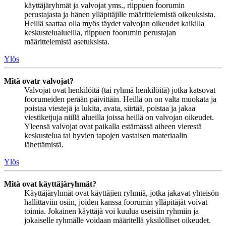
käyttäjäryhmät ja valvojat yms., riippuen foorumin
perustajasta ja hänen ylläpitäjille määrittelemistä oikeuksista.
Heillä saattaa olla myös täydet valvojan oikeudet kaikilla
keskustelualueilla, riippuen foorumin perustajan
määrittelemistä asetuksista.
Ylös
Mitä ovatr valvojat?
Valvojat ovat henkilöitä (tai ryhmä henkilöitä) jotka katsovat
foorumeiden perään päivittäin. Heillä on on valta muokata ja
poistaa viestejä ja lukita, avata, siirtää, poistaa ja jakaa
viestiketjuja niillä alueilla joissa heillä on valvojan oikeudet.
Yleensä valvojat ovat paikalla estämässä aiheen vierestä
keskustelua tai hyvien tapojen vastaisen materiaalin
lähettämistä.
Ylös
Mitä ovat käyttäjäryhmät?
Käyttäjäryhmät ovat käyttäjien ryhmiä, jotka jakavat yhteisön
hallittaviin osiin, joiden kanssa foorumin ylläpitäjät voivat
toimia. Jokainen käyttäjä voi kuulua useisiin ryhmiin ja
jokaiselle ryhmälle voidaan määritellä yksilölliset oikeudet.