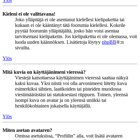
Ylös
Kieleni ei ole valittavana!
Joko ylläpitäjä ei ole asentanut kielellesi kielipakettia tai
kukaan ei ole kääntänyt tätä foorumia kielellesi. Kokeile
pyytää foorumin ylläpitäjältä, josko hän voisi asentaa
tarvitsemasi kielipaketin. Jos kielipakettia ei ole olemassa, voit
luoda uuden käännöksen. Lisätietoja löytyy
phpBB
®:n
sivuilta.
Ylös
Mitä kuvia on käyttäjänimeni vieressä?
Viestejä katsottaessa käyttäjänimen vieressä saattaa näkyä
kaksi kuvaa. Yksi niistä voi olla arvonimeesi liitetty kuva
esimerkiksi tähtien, laatikoiden tai pisteiden muodossa
viestimäärästäsi tai statuksestasi riippuen. Toinen, yleensä
isompi kuva on avatar ja on yleensä uniikki tai
henkilökohtainen jokaisella käyttäjällä.
Ylös
Miten asetan avataren?
Omissa asetuksissa, “Profiilin” alla, voit lisätä avataren