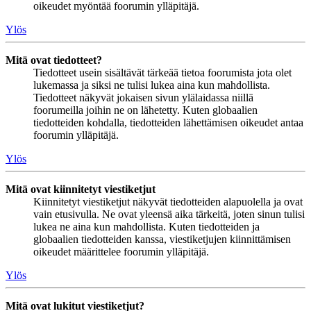
oikeudet myöntää foorumin ylläpitäjä.
Ylös
Mitä ovat tiedotteet?
Tiedotteet usein sisältävät tärkeää tietoa foorumista jota olet
lukemassa ja siksi ne tulisi lukea aina kun mahdollista.
Tiedotteet näkyvät jokaisen sivun ylälaidassa niillä
foorumeilla joihin ne on lähetetty. Kuten globaalien
tiedotteiden kohdalla, tiedotteiden lähettämisen oikeudet antaa
foorumin ylläpitäjä.
Ylös
Mitä ovat kiinnitetyt viestiketjut
Kiinnitetyt viestiketjut näkyvät tiedotteiden alapuolella ja ovat
vain etusivulla. Ne ovat yleensä aika tärkeitä, joten sinun tulisi
lukea ne aina kun mahdollista. Kuten tiedotteiden ja
globaalien tiedotteiden kanssa, viestiketjujen kiinnittämisen
oikeudet määrittelee foorumin ylläpitäjä.
Ylös
Mitä ovat lukitut viestiketjut?