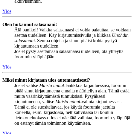
aktiivisemmin.
Ylös
Olen hukannut salasanani!
Älä panikoi! Vaikka salasanaasi ei voida palauttaa, se voidaan
asettaa uudelleen. Käy kirjautumissivulla ja klikkaa
Unohdin
salasanani
. Seuraa ohjeita ja sinun pitäisi kohta pystyä
kirjautumaan uudelleen.
Jos et pysty asettamaan salasanaasi uudelleen, ota yhteyttä
foorumin ylläpitäjään.
Ylös
Miksi minut kirjataan ulos automaattisesti?
Jos et valitse
Muista minut
-laatikkoa kirjautuessasi, foorumi
pitää sinut kirjautuneena ennalta määritellyn ajan. Tämä estää
muita väärinkäyttämästä tunnuksiasi. Pysyäksesi
kirjautuneena, valitse
Muista minut
-valinta kirjautuessasi.
Tämä ei ole suositeltavaa, jos käytät foorumia jaetulta
koneelta, esim. kirjastossa, nettikahvilassa tai koulun
tietokoneluokassa. Jos et näe tätä valintaa, foorumin ylläpitäjä
on estänyt tämän toiminnon käyttämisen.
Ylös