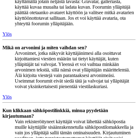
käyttämällä jotain neljästä tavasta: Gravatar, galleriasta,
käyttää kuvaa muualta tai ladata kuvan. Foorumin ylläpitäjä
päättää otetaanko avataret käyttöön ja valitsee mitkä avatarien
käyttöönottotavat sallitaan. Jos et voi käyttää avataria, ota
yhteyttä foorumin ylläpitäjään.
Ylös
Mikä on arvonimi ja miten vaihdan sen?
Arvonimet, jotka näkyvät käyttäjänimesi alla osoittavat
kirjoittamiesi viestien määrän tai tietyt käyttäjät, kuten
ylläpitäjät tai valvojat. Yleensä et voi vaihtaa minkään
arvonimen tekstiä, sillä nämä ovat ylläpitäjän määrittelemiä.
Älä kirjoita viestejä vain parantaaksesi arvonimeäsi.
Useimmat foorumit eivät siedä tätä ja valvojat tai ylläpitäjät
voivat yksinkertaisesti pienentää viestilaskuriasi.
Ylös
Kun klikkaan sähköpostilinkkiä, minua pyydetään
kirjautumaan?
Vain rekisteröityneet käyttäjät voivat lähettää sähköpostia
muille käyttäjille sisäänrakennetulla sähköpostilomakkeella ja
vain jos ylläpitäjä sallii tämän ominaisuuden. Kirjautuminen