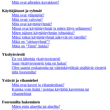
Mitä ovat aiheiden kuvakkeet?
Käyttäjätasot ja ryhmät
Mitä ovat ylläpitäjät?
Mitä ovatr valvojat?
Mitä ovat käyttäjäryhmät?
Missä ovat käyttäjäryhmät ja miten liityn sellaiseen?
Miten pääsen käyttäjäryhmän johtajaksi?
Miksi jotkut käyttäjäryhmät näkyvät eri väreillä?
Mikä on “oletusryhmä”?
Mikä on “Tiimi” linkki?
Yksityisviestit
En voi lähettää yksityisviestejä!
Saan yksityisviestejä joita en halua!
Olen saanut roskapostia tai väärinkäytöksiä sisältäviä viestejä
tältä foorumilta!
Ystävät ja vihamiehet
Mitä ovat kaveri ja vihamieslistat?
Kuinka voin lisätä / poistaa käyttäjiä kavereista tai
vihamiehistä
Foorumilta hakeminen
Miten etsin alueelta tai alueilta?