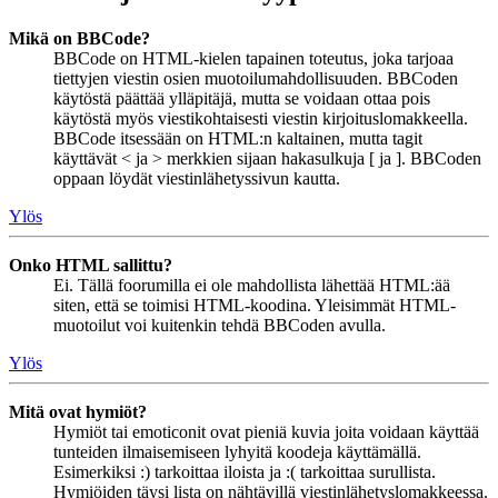
Mikä on BBCode?
BBCode on HTML-kielen tapainen toteutus, joka tarjoaa
tiettyjen viestin osien muotoilumahdollisuuden. BBCoden
käytöstä päättää ylläpitäjä, mutta se voidaan ottaa pois
käytöstä myös viestikohtaisesti viestin kirjoituslomakkeella.
BBCode itsessään on HTML:n kaltainen, mutta tagit
käyttävät < ja > merkkien sijaan hakasulkuja [ ja ]. BBCoden
oppaan löydät viestinlähetyssivun kautta.
Ylös
Onko HTML sallittu?
Ei. Tällä foorumilla ei ole mahdollista lähettää HTML:ää
siten, että se toimisi HTML-koodina. Yleisimmät HTML-
muotoilut voi kuitenkin tehdä BBCoden avulla.
Ylös
Mitä ovat hymiöt?
Hymiöt tai emoticonit ovat pieniä kuvia joita voidaan käyttää
tunteiden ilmaisemiseen lyhyitä koodeja käyttämällä.
Esimerkiksi :) tarkoittaa iloista ja :( tarkoittaa surullista.
Hymiöiden täysi lista on nähtävillä viestinlähetyslomakkeessa.