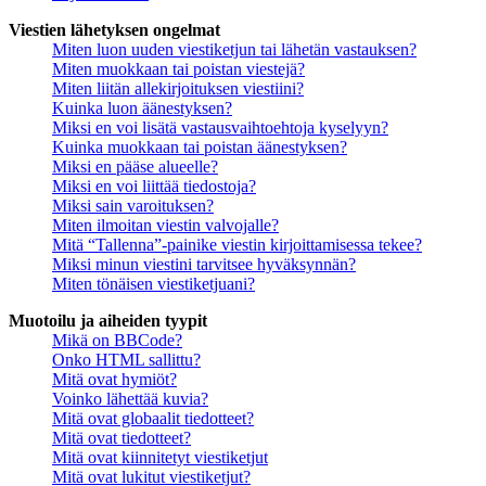
Viestien lähetyksen ongelmat
Miten luon uuden viestiketjun tai lähetän vastauksen?
Miten muokkaan tai poistan viestejä?
Miten liitän allekirjoituksen viestiini?
Kuinka luon äänestyksen?
Miksi en voi lisätä vastausvaihtoehtoja kyselyyn?
Kuinka muokkaan tai poistan äänestyksen?
Miksi en pääse alueelle?
Miksi en voi liittää tiedostoja?
Miksi sain varoituksen?
Miten ilmoitan viestin valvojalle?
Mitä “Tallenna”-painike viestin kirjoittamisessa tekee?
Miksi minun viestini tarvitsee hyväksynnän?
Miten tönäisen viestiketjuani?
Muotoilu ja aiheiden tyypit
Mikä on BBCode?
Onko HTML sallittu?
Mitä ovat hymiöt?
Voinko lähettää kuvia?
Mitä ovat globaalit tiedotteet?
Mitä ovat tiedotteet?
Mitä ovat kiinnitetyt viestiketjut
Mitä ovat lukitut viestiketjut?