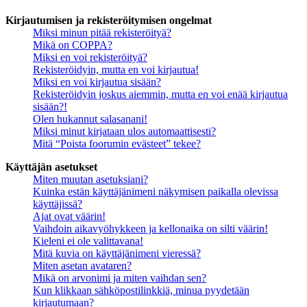
Kirjautumisen ja rekisteröitymisen ongelmat
Miksi minun pitää rekisteröityä?
Mikä on COPPA?
Miksi en voi rekisteröityä?
Rekisteröidyin, mutta en voi kirjautua!
Miksi en voi kirjautua sisään?
Rekisteröidyin joskus aiemmin, mutta en voi enää kirjautua
sisään?!
Olen hukannut salasanani!
Miksi minut kirjataan ulos automaattisesti?
Mitä “Poista foorumin evästeet” tekee?
Käyttäjän asetukset
Miten muutan asetuksiani?
Kuinka estän käyttäjänimeni näkymisen paikalla olevissa
käyttäjissä?
Ajat ovat väärin!
Vaihdoin aikavyöhykkeen ja kellonaika on silti väärin!
Kieleni ei ole valittavana!
Mitä kuvia on käyttäjänimeni vieressä?
Miten asetan avataren?
Mikä on arvonimi ja miten vaihdan sen?
Kun klikkaan sähköpostilinkkiä, minua pyydetään
kirjautumaan?