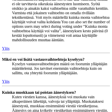
ei ole tarvittavia oikeuksia äänestysten luomiseen. Syötä
otsikko ja ainakin kaksi vaihtoehtoa niille varattuihin kenttiin.
Varmista että jokainen vaihtoehto on omalla rivillään
tekstikentässä. Voit myös määritellä kuinka monta vaihtoehtoa
käyttäjät voivat valita kohdasta You can also set the number of
options users may select during voting under “Kuinka monta
vaihtoehtoa käyttäjä voi valita”, äänestyksen kesto päivinä (0
kestää loputtomasti) ja viimeisenä voit antaa käyttäjille
mahdollisuuden muuttaa ääntään.
Ylös
Miksi en voi lisätä vastausvaihtoehtoja kyselyyn?
Kyselyn vastausvaihtoehtojen määrä on foorumin ylläpitäjän
määrittelemä. Jos tarvitset enemmän vaihtoehtoja kuin on
sallittu, ota yhteyttä foorumin ylläpitäjään.
Ylös
Kuinka muokkaan tai poistan äänestyksen?
Kuten viestien kanssa, äänestyksiä voi muokata vain
alkuperäinen lähettäjä, valvoja tai ylläpitäjä. Muokataksesi
äänestystä, muokkaa ensimmäistä viestiä viestiketjussa.
Äänestys on aina kytketty viestiketjun ensimmäiseen viestiin.