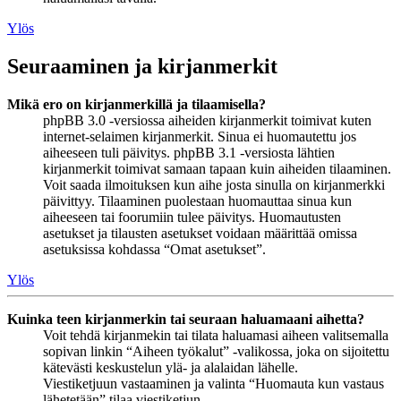
Ylös
Seuraaminen ja kirjanmerkit
Mikä ero on kirjanmerkillä ja tilaamisella?
phpBB 3.0 -versiossa aiheiden kirjanmerkit toimivat kuten
internet-selaimen kirjanmerkit. Sinua ei huomautettu jos
aiheeseen tuli päivitys. phpBB 3.1 -versiosta lähtien
kirjanmerkit toimivat samaan tapaan kuin aiheiden tilaaminen.
Voit saada ilmoituksen kun aihe josta sinulla on kirjanmerkki
päivittyy. Tilaaminen puolestaan huomauttaa sinua kun
aiheeseen tai foorumiin tulee päivitys. Huomautusten
asetukset ja tilausten asetukset voidaan määrittää omissa
asetuksissa kohdassa “Omat asetukset”.
Ylös
Kuinka teen kirjanmerkin tai seuraan haluamaani aihetta?
Voit tehdä kirjanmekin tai tilata haluamasi aiheen valitsemalla
sopivan linkin “Aiheen työkalut” -valikossa, joka on sijoitettu
kätevästi keskustelun ylä- ja alalaidan lähelle.
Viestiketjuun vastaaminen ja valinta “Huomauta kun vastaus
lähetetään” tilaa viestiketjun.