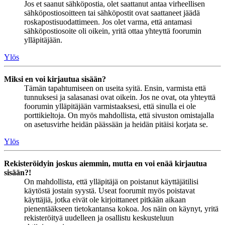
Jos et saanut sähköpostia, olet saattanut antaa virheellisen
sähköpostiosoitteen tai sähköpostit ovat saattaneet jäädä
roskapostisuodattimeen. Jos olet varma, että antamasi
sähköpostiosoite oli oikein, yritä ottaa yhteyttä foorumin
ylläpitäjään.
Ylös
Miksi en voi kirjautua sisään?
Tämän tapahtumiseen on useita syitä. Ensin, varmista että
tunnuksesi ja salasanasi ovat oikein. Jos ne ovat, ota yhteyttä
foorumin ylläpitäjään varmistaaksesi, että sinulla ei ole
porttikieltoja. On myös mahdollista, että sivuston omistajalla
on asetusvirhe heidän päässään ja heidän pitäisi korjata se.
Ylös
Rekisteröidyin joskus aiemmin, mutta en voi enää kirjautua
sisään?!
On mahdollista, että ylläpitäjä on poistanut käyttäjätilisi
käytöstä jostain syystä. Useat foorumit myös poistavat
käyttäjiä, jotka eivät ole kirjoittaneet pitkään aikaan
pienentääkseen tietokantansa kokoa. Jos näin on käynyt, yritä
rekisteröityä uudelleen ja osallistu keskusteluun