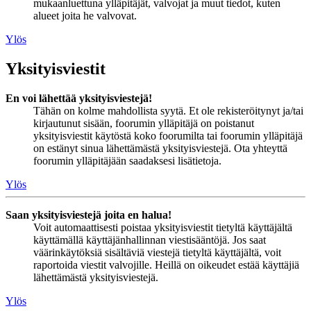
mukaanluettuna ylläpitäjät, valvojat ja muut tiedot, kuten
alueet joita he valvovat.
Ylös
Yksityisviestit
En voi lähettää yksityisviestejä!
Tähän on kolme mahdollista syytä. Et ole rekisteröitynyt ja/tai
kirjautunut sisään, foorumin ylläpitäjä on poistanut
yksityisviestit käytöstä koko foorumilta tai foorumin ylläpitäjä
on estänyt sinua lähettämästä yksityisviestejä. Ota yhteyttä
foorumin ylläpitäjään saadaksesi lisätietoja.
Ylös
Saan yksityisviestejä joita en halua!
Voit automaattisesti poistaa yksityisviestit tietyltä käyttäjältä
käyttämällä käyttäjänhallinnan viestisääntöjä. Jos saat
väärinkäytöksiä sisältäviä viestejä tietyltä käyttäjältä, voit
raportoida viestit valvojille. Heillä on oikeudet estää käyttäjiä
lähettämästä yksityisviestejä.
Ylös