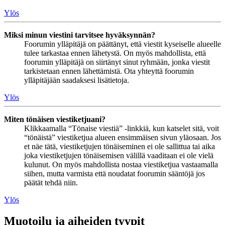
Ylös
Miksi minun viestini tarvitsee hyväksynnän?
Foorumin ylläpitäjä on päättänyt, että viestit kyseiselle alueelle
tulee tarkastaa ennen lähetystä. On myös mahdollista, että
foorumin ylläpitäjä on siirtänyt sinut ryhmään, jonka viestit
tarkistetaan ennen lähettämistä. Ota yhteyttä foorumin
ylläpitäjään saadaksesi lisätietoja.
Ylös
Miten tönäisen viestiketjuani?
Klikkaamalla “Tönaise viestiä” -linkkiä, kun katselet sitä, voit
“tönäistä” viestiketjua alueen ensimmäisen sivun yläosaan. Jos
et näe tätä, viestiketjujen tönäiseminen ei ole sallittua tai aika
joka viestiketjujen tönäisemisen välillä vaaditaan ei ole vielä
kulunut. On myös mahdollista nostaa viestiketjua vastaamalla
siihen, mutta varmista että noudatat foorumin sääntöjä jos
päätät tehdä niin.
Ylös
Muotoilu ja aiheiden tyypit