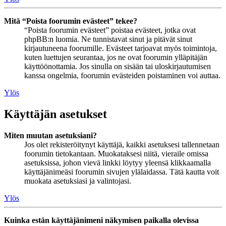
Mitä “Poista foorumin evästeet” tekee?
“Poista foorumin evästeet” poistaa evästeet, jotka ovat
phpBB:n luomia. Ne tunnistavat sinut ja pitävät sinut
kirjautuneena foorumille. Evästeet tarjoavat myös toimintoja,
kuten luettujen seurantaa, jos ne ovat foorumin ylläpitäjän
käyttöönottamia. Jos sinulla on sisään tai uloskirjautumisen
kanssa ongelmia, foorumin evästeiden poistaminen voi auttaa.
Ylös
Käyttäjän asetukset
Miten muutan asetuksiani?
Jos olet rekisteröitynyt käyttäjä, kaikki asetuksesi tallennetaan
foorumin tietokantaan. Muokataksesi niitä, vieraile omissa
asetuksissa, johon vievä linkki löytyy yleensä klikkaamalla
käyttäjänimeäsi foorumin sivujen ylälaidassa. Tätä kautta voit
muokata asetuksiasi ja valintojasi.
Ylös
Kuinka estän käyttäjänimeni näkymisen paikalla olevissa