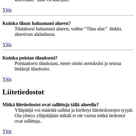
Ylös
Kuinka tilaan haluamani alueen?
Tilataksesi haluamasi alueen, valitse “Tilaa alue” -linkki,
aluesivun alalaidassa.
Ylös
Kuinka poistan tilaukseni?
Poistaaksesi tilauksiasi, mene omiin asetuksiisi ja seuraa
linkkejä tilauksiisi.
Ylös
Liitetiedostot
Mitkä liitetiedostot ovat sallittuja tällä alueella?
Ylläpitäjä voi määrätä sallitut ja kielletyt liitetiedostojen tyypit.
Ota yhteys ylläpitäjään mikäli et ole varma mitkä tiedostot
ovat sallittuja..
Ylös