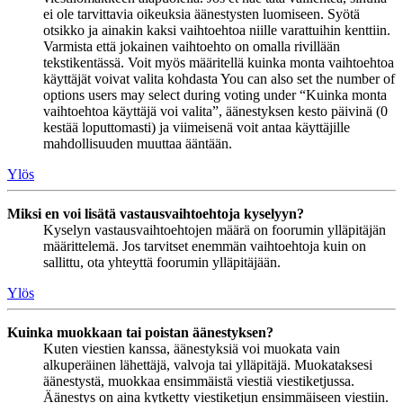
ei ole tarvittavia oikeuksia äänestysten luomiseen. Syötä
otsikko ja ainakin kaksi vaihtoehtoa niille varattuihin kenttiin.
Varmista että jokainen vaihtoehto on omalla rivillään
tekstikentässä. Voit myös määritellä kuinka monta vaihtoehtoa
käyttäjät voivat valita kohdasta You can also set the number of
options users may select during voting under “Kuinka monta
vaihtoehtoa käyttäjä voi valita”, äänestyksen kesto päivinä (0
kestää loputtomasti) ja viimeisenä voit antaa käyttäjille
mahdollisuuden muuttaa ääntään.
Ylös
Miksi en voi lisätä vastausvaihtoehtoja kyselyyn?
Kyselyn vastausvaihtoehtojen määrä on foorumin ylläpitäjän
määrittelemä. Jos tarvitset enemmän vaihtoehtoja kuin on
sallittu, ota yhteyttä foorumin ylläpitäjään.
Ylös
Kuinka muokkaan tai poistan äänestyksen?
Kuten viestien kanssa, äänestyksiä voi muokata vain
alkuperäinen lähettäjä, valvoja tai ylläpitäjä. Muokataksesi
äänestystä, muokkaa ensimmäistä viestiä viestiketjussa.
Äänestys on aina kytketty viestiketjun ensimmäiseen viestiin.