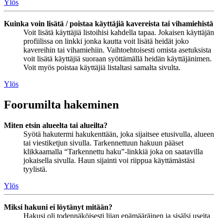
Ylös
Kuinka voin lisätä / poistaa käyttäjiä kavereista tai vihamiehistä
Voit lisätä käyttäjiä listoihisi kahdella tapaa. Jokaisen käyttäjän
profiilissa on linkki jonka kautta voit lisätä heidät joko
kavereihin tai vihamiehiin. Vaihtoehtoisesti omista asetuksista
voit lisätä käyttäjiä suoraan syöttämällä heidän käyttäjänimen.
Voit myös poistaa käyttäjiä listaltasi samalta sivulta.
Ylös
Foorumilta hakeminen
Miten etsin alueelta tai alueilta?
Syötä hakutermi hakukenttään, joka sijaitsee etusivulla, alueen
tai viestiketjun sivulla. Tarkennettuun hakuun pääset
klikkaamalla “Tarkennettu haku”-linkkiä joka on saatavilla
jokaisella sivulla. Haun sijainti voi riippua käyttämästäsi
tyylistä.
Ylös
Miksi hakuni ei löytänyt mitään?
Hakusi oli todennäköisesti liian epämääräinen ja sisälsi useita