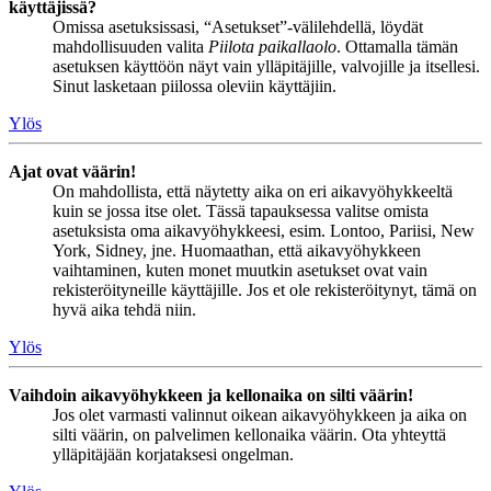
käyttäjissä?
Omissa asetuksissasi, “Asetukset”-välilehdellä, löydät
mahdollisuuden valita
Piilota paikallaolo
. Ottamalla tämän
asetuksen käyttöön näyt vain ylläpitäjille, valvojille ja itsellesi.
Sinut lasketaan piilossa oleviin käyttäjiin.
Ylös
Ajat ovat väärin!
On mahdollista, että näytetty aika on eri aikavyöhykkeeltä
kuin se jossa itse olet. Tässä tapauksessa valitse omista
asetuksista oma aikavyöhykkeesi, esim. Lontoo, Pariisi, New
York, Sidney, jne. Huomaathan, että aikavyöhykkeen
vaihtaminen, kuten monet muutkin asetukset ovat vain
rekisteröityneille käyttäjille. Jos et ole rekisteröitynyt, tämä on
hyvä aika tehdä niin.
Ylös
Vaihdoin aikavyöhykkeen ja kellonaika on silti väärin!
Jos olet varmasti valinnut oikean aikavyöhykkeen ja aika on
silti väärin, on palvelimen kellonaika väärin. Ota yhteyttä
ylläpitäjään korjataksesi ongelman.