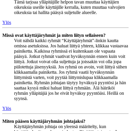
Tämä tarjoaa ylläpitäjille helpon tavan muuttaa käyttäjien
oikeuksia useille käyttäjille kerralla, kuten muuttaa valvojien
oikeuksia tai hallita pääsyä suljetulle alueelle.
Ylös
Missä ovat käyttäjäryhmät ja miten liityn sellaiseen?
Voit nähdä kaikki ryhmät “Käyttäjäryhmät”-linkin kautta
omissa asetuksissa. Jos haluat liittyä yhteen, klikkaa vastaavaa
painiketta. Kaikissa ryhmissä ei kuitenkaan ole vapaata
pääsyä. Jotkut ryhmät vaativat hyväksynnän ennen kuin voit
liittyä. Jotkut voivat olla suljettuja ja joissakin voi olla jopa
piilotettuja jäsenyyksiä. Jos ryhmä on avoin, voit liittyä siihen
klikkaamalla painiketta. Jos ryhmä vaatii hyväksynnän
liittymistä varten, voit pyytää liittymislupaa klikkaamalla
painiketta. Ryhmän johtajan täytyy hyväksyä pyyntösi ja hän
saattaa kysyä miksi haluat liittyä ryhmään. Älä häiriköi
ryhmän ylläpitäjiä jos he eivät hyväksy pyyntöäsi. Heillä on
syynsä.
Ylös
Miten pääsen käyttäjäryhmän johtajaksi?
Käyttäjäryhmän johtaja on yleensä määritelty, kun