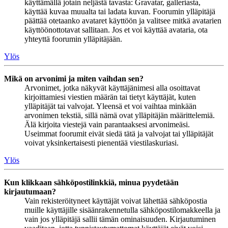
käyttämällä jotain neljästä tavasta: Gravatar, galleriasta,
käyttää kuvaa muualta tai ladata kuvan. Foorumin ylläpitäjä
päättää otetaanko avataret käyttöön ja valitsee mitkä avatarien
käyttöönottotavat sallitaan. Jos et voi käyttää avataria, ota
yhteyttä foorumin ylläpitäjään.
Ylös
Mikä on arvonimi ja miten vaihdan sen?
Arvonimet, jotka näkyvät käyttäjänimesi alla osoittavat
kirjoittamiesi viestien määrän tai tietyt käyttäjät, kuten
ylläpitäjät tai valvojat. Yleensä et voi vaihtaa minkään
arvonimen tekstiä, sillä nämä ovat ylläpitäjän määrittelemiä.
Älä kirjoita viestejä vain parantaaksesi arvonimeäsi.
Useimmat foorumit eivät siedä tätä ja valvojat tai ylläpitäjät
voivat yksinkertaisesti pienentää viestilaskuriasi.
Ylös
Kun klikkaan sähköpostilinkkiä, minua pyydetään
kirjautumaan?
Vain rekisteröityneet käyttäjät voivat lähettää sähköpostia
muille käyttäjille sisäänrakennetulla sähköpostilomakkeella ja
vain jos ylläpitäjä sallii tämän ominaisuuden. Kirjautuminen