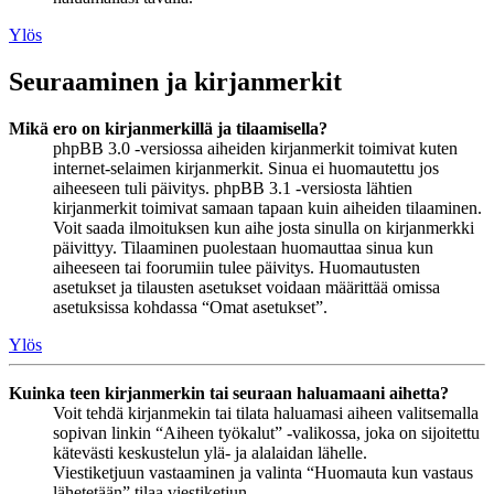
Ylös
Seuraaminen ja kirjanmerkit
Mikä ero on kirjanmerkillä ja tilaamisella?
phpBB 3.0 -versiossa aiheiden kirjanmerkit toimivat kuten
internet-selaimen kirjanmerkit. Sinua ei huomautettu jos
aiheeseen tuli päivitys. phpBB 3.1 -versiosta lähtien
kirjanmerkit toimivat samaan tapaan kuin aiheiden tilaaminen.
Voit saada ilmoituksen kun aihe josta sinulla on kirjanmerkki
päivittyy. Tilaaminen puolestaan huomauttaa sinua kun
aiheeseen tai foorumiin tulee päivitys. Huomautusten
asetukset ja tilausten asetukset voidaan määrittää omissa
asetuksissa kohdassa “Omat asetukset”.
Ylös
Kuinka teen kirjanmerkin tai seuraan haluamaani aihetta?
Voit tehdä kirjanmekin tai tilata haluamasi aiheen valitsemalla
sopivan linkin “Aiheen työkalut” -valikossa, joka on sijoitettu
kätevästi keskustelun ylä- ja alalaidan lähelle.
Viestiketjuun vastaaminen ja valinta “Huomauta kun vastaus
lähetetään” tilaa viestiketjun.