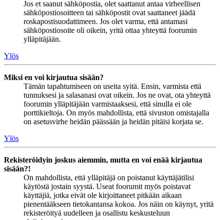
Jos et saanut sähköpostia, olet saattanut antaa virheellisen
sähköpostiosoitteen tai sähköpostit ovat saattaneet jäädä
roskapostisuodattimeen. Jos olet varma, että antamasi
sähköpostiosoite oli oikein, yritä ottaa yhteyttä foorumin
ylläpitäjään.
Ylös
Miksi en voi kirjautua sisään?
Tämän tapahtumiseen on useita syitä. Ensin, varmista että
tunnuksesi ja salasanasi ovat oikein. Jos ne ovat, ota yhteyttä
foorumin ylläpitäjään varmistaaksesi, että sinulla ei ole
porttikieltoja. On myös mahdollista, että sivuston omistajalla
on asetusvirhe heidän päässään ja heidän pitäisi korjata se.
Ylös
Rekisteröidyin joskus aiemmin, mutta en voi enää kirjautua
sisään?!
On mahdollista, että ylläpitäjä on poistanut käyttäjätilisi
käytöstä jostain syystä. Useat foorumit myös poistavat
käyttäjiä, jotka eivät ole kirjoittaneet pitkään aikaan
pienentääkseen tietokantansa kokoa. Jos näin on käynyt, yritä
rekisteröityä uudelleen ja osallistu keskusteluun