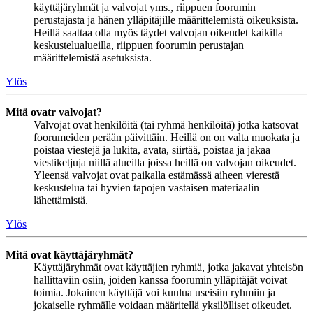
käyttäjäryhmät ja valvojat yms., riippuen foorumin
perustajasta ja hänen ylläpitäjille määrittelemistä oikeuksista.
Heillä saattaa olla myös täydet valvojan oikeudet kaikilla
keskustelualueilla, riippuen foorumin perustajan
määrittelemistä asetuksista.
Ylös
Mitä ovatr valvojat?
Valvojat ovat henkilöitä (tai ryhmä henkilöitä) jotka katsovat
foorumeiden perään päivittäin. Heillä on on valta muokata ja
poistaa viestejä ja lukita, avata, siirtää, poistaa ja jakaa
viestiketjuja niillä alueilla joissa heillä on valvojan oikeudet.
Yleensä valvojat ovat paikalla estämässä aiheen vierestä
keskustelua tai hyvien tapojen vastaisen materiaalin
lähettämistä.
Ylös
Mitä ovat käyttäjäryhmät?
Käyttäjäryhmät ovat käyttäjien ryhmiä, jotka jakavat yhteisön
hallittaviin osiin, joiden kanssa foorumin ylläpitäjät voivat
toimia. Jokainen käyttäjä voi kuulua useisiin ryhmiin ja
jokaiselle ryhmälle voidaan määritellä yksilölliset oikeudet.