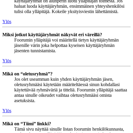
käyttäjäryhmät on alunperin luotu ylläpitäjän toimesta. Jos
haluat luoda käyttäjäryhmän, ensimmäinen yhteyshenkilösi
tulisi olla ylläpitäjä. Kokeile yksityisviestin lähettämistä.
Ylös
Miksi jotkut käyttäjäryhmät näkyvät eri väreillä?
Foorumin ylläpitäjä voi määritellä tietyn käyttäjäryhmän
jäsenille värin joka helpottaa kyseisen käyttäjäryhmän
jäsenten tunnistamista.
Ylös
Mikä on “oletusryhmä”?
Jos olet useamman kuin yhden käyttäjäryhmän jäsen,
oletusryhmääsi käytetään määriteltäessä sinun kohdallasi
käytettävää ryhmäväriä ja titteliä. Foorumin ylläpitäjä saattaa
antaa sinulle oikeudet vaihtaa oletusryhmääsi omista
asetuksista.
Ylös
Mikä on “Tiimi” linkki?
Tämä sivu näyttää sinulle listan foorumin henkilökunnasta,