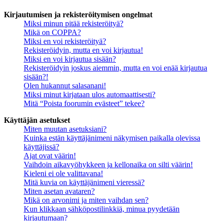
Kirjautumisen ja rekisteröitymisen ongelmat
Miksi minun pitää rekisteröityä?
Mikä on COPPA?
Miksi en voi rekisteröityä?
Rekisteröidyin, mutta en voi kirjautua!
Miksi en voi kirjautua sisään?
Rekisteröidyin joskus aiemmin, mutta en voi enää kirjautua
sisään?!
Olen hukannut salasanani!
Miksi minut kirjataan ulos automaattisesti?
Mitä “Poista foorumin evästeet” tekee?
Käyttäjän asetukset
Miten muutan asetuksiani?
Kuinka estän käyttäjänimeni näkymisen paikalla olevissa
käyttäjissä?
Ajat ovat väärin!
Vaihdoin aikavyöhykkeen ja kellonaika on silti väärin!
Kieleni ei ole valittavana!
Mitä kuvia on käyttäjänimeni vieressä?
Miten asetan avataren?
Mikä on arvonimi ja miten vaihdan sen?
Kun klikkaan sähköpostilinkkiä, minua pyydetään
kirjautumaan?