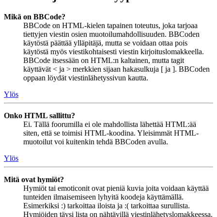
Mikä on BBCode?
BBCode on HTML-kielen tapainen toteutus, joka tarjoaa
tiettyjen viestin osien muotoilumahdollisuuden. BBCoden
käytöstä päättää ylläpitäjä, mutta se voidaan ottaa pois
käytöstä myös viestikohtaisesti viestin kirjoituslomakkeella.
BBCode itsessään on HTML:n kaltainen, mutta tagit
käyttävät < ja > merkkien sijaan hakasulkuja [ ja ]. BBCoden
oppaan löydät viestinlähetyssivun kautta.
Ylös
Onko HTML sallittu?
Ei. Tällä foorumilla ei ole mahdollista lähettää HTML:ää
siten, että se toimisi HTML-koodina. Yleisimmät HTML-
muotoilut voi kuitenkin tehdä BBCoden avulla.
Ylös
Mitä ovat hymiöt?
Hymiöt tai emoticonit ovat pieniä kuvia joita voidaan käyttää
tunteiden ilmaisemiseen lyhyitä koodeja käyttämällä.
Esimerkiksi :) tarkoittaa iloista ja :( tarkoittaa surullista.
Hymiöiden täysi lista on nähtävillä viestinlähetyslomakkeessa.