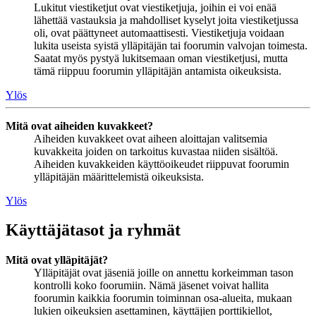
Lukitut viestiketjut ovat viestiketjuja, joihin ei voi enää
lähettää vastauksia ja mahdolliset kyselyt joita viestiketjussa
oli, ovat päättyneet automaattisesti. Viestiketjuja voidaan
lukita useista syistä ylläpitäjän tai foorumin valvojan toimesta.
Saatat myös pystyä lukitsemaan oman viestiketjusi, mutta
tämä riippuu foorumin ylläpitäjän antamista oikeuksista.
Ylös
Mitä ovat aiheiden kuvakkeet?
Aiheiden kuvakkeet ovat aiheen aloittajan valitsemia
kuvakkeita joiden on tarkoitus kuvastaa niiden sisältöä.
Aiheiden kuvakkeiden käyttöoikeudet riippuvat foorumin
ylläpitäjän määrittelemistä oikeuksista.
Ylös
Käyttäjätasot ja ryhmät
Mitä ovat ylläpitäjät?
Ylläpitäjät ovat jäseniä joille on annettu korkeimman tason
kontrolli koko foorumiin. Nämä jäsenet voivat hallita
foorumin kaikkia foorumin toiminnan osa-alueita, mukaan
lukien oikeuksien asettaminen, käyttäjien porttikiellot,