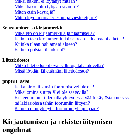
Miksi hakuni ei löytänyt mitään?
Miksi haku johti tyhjään sivuun!?
Miten etsin käyttäjiä?
Miten löydän omat viestini ja viestiketjuni?
Seuraaminen ja kirjanmerkit
Mikä ero on kirjanmerkillä ja tilaamisella?
Kuinka teen kirjanmerkin tai seuraan haluamaani aihetta?
Kuinka tilaan haluamani alueen?
Kuinka poistan tilaukseni?
Liitetiedostot
Mitkä liitetiedostot ovat sallittuja tällä alueella?
Mistä löydän lähettämäni liitetiedostot?
phpBB -asiat
Kuka kirjoitti tämän foorumisovelluksen?
Miksi ominaisuutta X ei ole saatavilla?
Keneen minun tulee olla yhteydessä väärinkäytöstapauksissa
tai lakiasioissa tähän foorumiin liittyen?
Kuinka otan yhteyttä foorumin ylläpitäjään?
Kirjautumisen ja rekisteröitymisen
ongelmat