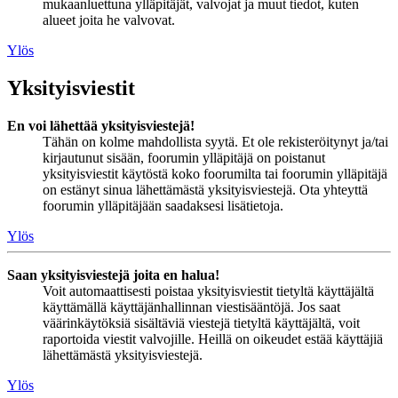
mukaanluettuna ylläpitäjät, valvojat ja muut tiedot, kuten
alueet joita he valvovat.
Ylös
Yksityisviestit
En voi lähettää yksityisviestejä!
Tähän on kolme mahdollista syytä. Et ole rekisteröitynyt ja/tai
kirjautunut sisään, foorumin ylläpitäjä on poistanut
yksityisviestit käytöstä koko foorumilta tai foorumin ylläpitäjä
on estänyt sinua lähettämästä yksityisviestejä. Ota yhteyttä
foorumin ylläpitäjään saadaksesi lisätietoja.
Ylös
Saan yksityisviestejä joita en halua!
Voit automaattisesti poistaa yksityisviestit tietyltä käyttäjältä
käyttämällä käyttäjänhallinnan viestisääntöjä. Jos saat
väärinkäytöksiä sisältäviä viestejä tietyltä käyttäjältä, voit
raportoida viestit valvojille. Heillä on oikeudet estää käyttäjiä
lähettämästä yksityisviestejä.
Ylös