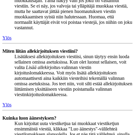
muokkausajan. Tämä näkyy vain jos joku on vastannut
viestiin. Se ei näy, jos valvoja tai ylläpitäjä muokkaa viestiä,
mutta he saattavat jättää pienen huomautuksen viestin
muokkaamisen syistä niin halutessaan. Huomaa, että
normaalit käyttäjät eivät voi poistaa viestejä, jos niihin on joku
vastannut.
Ylös
Miten liitän allekirjoituksen viestiini?
Lisätäksesi allekirjoituksen viestiisi, sinun täytyy ensin luoda
sellainen omissa asetuksissa. Kun olet luonut sellaisen, voit
valita
Lisää allekirjoitus
-valinnan viestin
kirjoituslomakkeessa. Voit myös lisätä allekirjoituksen
automaattisesti aina kaikkiin viesteihisi tekemällä valinnan
omissa asetuksissa. Jos teet niin, voit silti estää allekirjoituksen
liittämisen yksittäiseen viestiin poistamalla valinnan
viestinkirjoituslomakkeessa.
Ylös
Kuinka luon äänestyksen?
Kun kirjoitat uuta viestiketjua tai muokkaat viestiketjun
ensimmäistä viestiä, klikkaa "Luo äänestys"-välilehteä
viestilomakkeen alapuolella. Jos et näe tätä välilehteä, sinulla