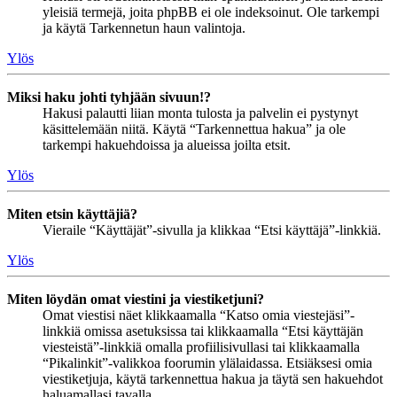
yleisiä termejä, joita phpBB ei ole indeksoinut. Ole tarkempi
ja käytä Tarkennetun haun valintoja.
Ylös
Miksi haku johti tyhjään sivuun!?
Hakusi palautti liian monta tulosta ja palvelin ei pystynyt
käsittelemään niitä. Käytä “Tarkennettua hakua” ja ole
tarkempi hakuehdoissa ja alueissa joilta etsit.
Ylös
Miten etsin käyttäjiä?
Vieraile “Käyttäjät”-sivulla ja klikkaa “Etsi käyttäjä”-linkkiä.
Ylös
Miten löydän omat viestini ja viestiketjuni?
Omat viestisi näet klikkaamalla “Katso omia viestejäsi”-
linkkiä omissa asetuksissa tai klikkaamalla “Etsi käyttäjän
viesteistä”-linkkiä omalla profiilisivullasi tai klikkaamalla
“Pikalinkit”-valikkoa foorumin ylälaidassa. Etsiäksesi omia
viestiketjuja, käytä tarkennettua hakua ja täytä sen hakuehdot
haluamallasi tavalla.