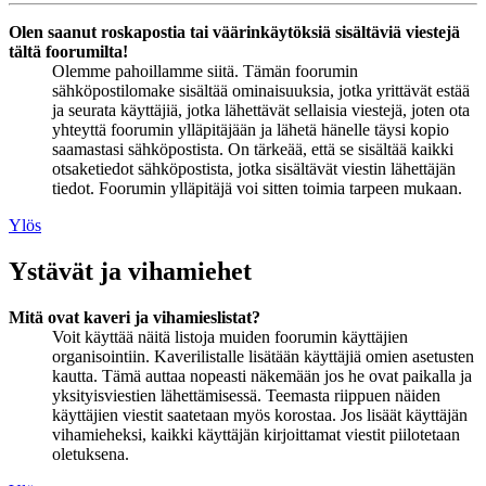
Olen saanut roskapostia tai väärinkäytöksiä sisältäviä viestejä
tältä foorumilta!
Olemme pahoillamme siitä. Tämän foorumin
sähköpostilomake sisältää ominaisuuksia, jotka yrittävät estää
ja seurata käyttäjiä, jotka lähettävät sellaisia viestejä, joten ota
yhteyttä foorumin ylläpitäjään ja lähetä hänelle täysi kopio
saamastasi sähköpostista. On tärkeää, että se sisältää kaikki
otsaketiedot sähköpostista, jotka sisältävät viestin lähettäjän
tiedot. Foorumin ylläpitäjä voi sitten toimia tarpeen mukaan.
Ylös
Ystävät ja vihamiehet
Mitä ovat kaveri ja vihamieslistat?
Voit käyttää näitä listoja muiden foorumin käyttäjien
organisointiin. Kaverilistalle lisätään käyttäjiä omien asetusten
kautta. Tämä auttaa nopeasti näkemään jos he ovat paikalla ja
yksityisviestien lähettämisessä. Teemasta riippuen näiden
käyttäjien viestit saatetaan myös korostaa. Jos lisäät käyttäjän
vihamieheksi, kaikki käyttäjän kirjoittamat viestit piilotetaan
oletuksena.