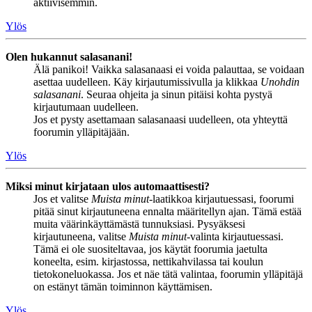
aktiivisemmin.
Ylös
Olen hukannut salasanani!
Älä panikoi! Vaikka salasanaasi ei voida palauttaa, se voidaan
asettaa uudelleen. Käy kirjautumissivulla ja klikkaa
Unohdin
salasanani
. Seuraa ohjeita ja sinun pitäisi kohta pystyä
kirjautumaan uudelleen.
Jos et pysty asettamaan salasanaasi uudelleen, ota yhteyttä
foorumin ylläpitäjään.
Ylös
Miksi minut kirjataan ulos automaattisesti?
Jos et valitse
Muista minut
-laatikkoa kirjautuessasi, foorumi
pitää sinut kirjautuneena ennalta määritellyn ajan. Tämä estää
muita väärinkäyttämästä tunnuksiasi. Pysyäksesi
kirjautuneena, valitse
Muista minut
-valinta kirjautuessasi.
Tämä ei ole suositeltavaa, jos käytät foorumia jaetulta
koneelta, esim. kirjastossa, nettikahvilassa tai koulun
tietokoneluokassa. Jos et näe tätä valintaa, foorumin ylläpitäjä
on estänyt tämän toiminnon käyttämisen.
Ylös