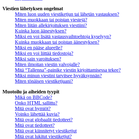
Viestien lähetyksen ongelmat
Miten luon uuden viestiketjun tai lähetän vastauksen?
Miten muokkaan tai poistan viestejä?
Miten liitän allekirjoituksen viestiini?
Kuinka luon äänestyksen?
Miksi en voi lisätä vastausvaihtoehtoja kyselyyn?
Kuinka muokkaan tai poistan äänestyksen?
Miksi en pääse alueelle?
Miksi en voi liittää tiedostoja?
Miksi sain varoituksen?
Miten ilmoitan viestin valvojalle?
Mitä “Tallenna”-painike viestin kirjoittamisessa tekee?
Miksi minun viestini tarvitsee hyväksynnän?
Miten tönäisen viestiketjuani?
Muotoilu ja aiheiden tyypit
Mikä on BBCode?
Onko HTML sallittu?
Mitä ovat hymiöt?
Voinko lähettää kuvia?
Mitä ovat globaalit tiedotteet?
Mitä ovat tiedotteet?
Mitä ovat kiinnitetyt viestiketjut
Mitä ovat lukitut viestiketjut?