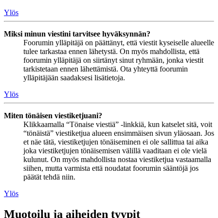
Ylös
Miksi minun viestini tarvitsee hyväksynnän?
Foorumin ylläpitäjä on päättänyt, että viestit kyseiselle alueelle
tulee tarkastaa ennen lähetystä. On myös mahdollista, että
foorumin ylläpitäjä on siirtänyt sinut ryhmään, jonka viestit
tarkistetaan ennen lähettämistä. Ota yhteyttä foorumin
ylläpitäjään saadaksesi lisätietoja.
Ylös
Miten tönäisen viestiketjuani?
Klikkaamalla “Tönaise viestiä” -linkkiä, kun katselet sitä, voit
“tönäistä” viestiketjua alueen ensimmäisen sivun yläosaan. Jos
et näe tätä, viestiketjujen tönäiseminen ei ole sallittua tai aika
joka viestiketjujen tönäisemisen välillä vaaditaan ei ole vielä
kulunut. On myös mahdollista nostaa viestiketjua vastaamalla
siihen, mutta varmista että noudatat foorumin sääntöjä jos
päätät tehdä niin.
Ylös
Muotoilu ja aiheiden tyypit