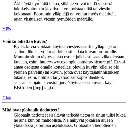
Älä käytä hymiöitä liikaa, sillä ne voivat tehdä viestistä
lukukelvottoman ja valvoja voi poistaa niitä tai viestin
kokonaan. Foorumin ylläpitäjä on voinut myös määritellä
rajan yksittäisen viestin hymiöiden määrälle.
Ylös
Voinko lähettää kuvia?
Kyllä, kuvia voidaan käyttää viesteissäsi. Jos ylläpitäjä on
sallinut liitteet, voit mahdollisesti ladata kuvan foorumille.
Muutoin sinun täytyy antaa osoite julkisesti saatavilla olevaan
kuvaan, esim. http://www.example.com/my-picture.gif. Et voi
antaa osoitetta omalla koneellasi oleviin kuviin (ellei se ole
yleinen palvelin) tai kuviin, jotka ovat käyttäjätunnistuksen
takana, esim. hotmail tai yahoo sähköpostilaatikot,
salasanasuojatut sivustot, jne. Näyttääksesi kuvan, käytä
BBCoden [img]-tagia.
Ylös
Mitä ovat globaalit tiedotteet?
Globaalit tiedotteet sisältävät tärkeää tietoa ja sinun tulisi lukea
ne aina kun on mahdolista. Ne näkyvät jokaisen alueen
ylälaidassa ja omissa asetuksissa. Globaalien tiedotteiden