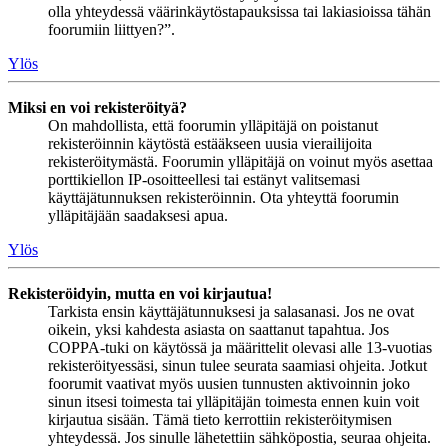
olla yhteydessä väärinkäytöstapauksissa tai lakiasioissa tähän
foorumiin liittyen?”.
Ylös
Miksi en voi rekisteröityä?
On mahdollista, että foorumin ylläpitäjä on poistanut
rekisteröinnin käytöstä estääkseen uusia vierailijoita
rekisteröitymästä. Foorumin ylläpitäjä on voinut myös asettaa
porttikiellon IP-osoitteellesi tai estänyt valitsemasi
käyttäjätunnuksen rekisteröinnin. Ota yhteyttä foorumin
ylläpitäjään saadaksesi apua.
Ylös
Rekisteröidyin, mutta en voi kirjautua!
Tarkista ensin käyttäjätunnuksesi ja salasanasi. Jos ne ovat
oikein, yksi kahdesta asiasta on saattanut tapahtua. Jos
COPPA-tuki on käytössä ja määrittelit olevasi alle 13-vuotias
rekisteröityessäsi, sinun tulee seurata saamiasi ohjeita. Jotkut
foorumit vaativat myös uusien tunnusten aktivoinnin joko
sinun itsesi toimesta tai ylläpitäjän toimesta ennen kuin voit
kirjautua sisään. Tämä tieto kerrottiin rekisteröitymisen
yhteydessä. Jos sinulle lähetettiin sähköpostia, seuraa ohjeita.