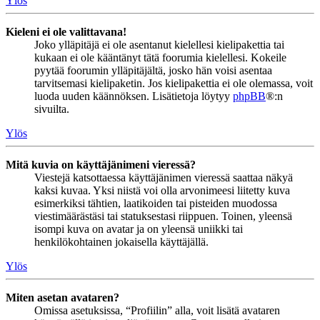
Ylös
Kieleni ei ole valittavana!
Joko ylläpitäjä ei ole asentanut kielellesi kielipakettia tai
kukaan ei ole kääntänyt tätä foorumia kielellesi. Kokeile
pyytää foorumin ylläpitäjältä, josko hän voisi asentaa
tarvitsemasi kielipaketin. Jos kielipakettia ei ole olemassa, voit
luoda uuden käännöksen. Lisätietoja löytyy
phpBB
®:n
sivuilta.
Ylös
Mitä kuvia on käyttäjänimeni vieressä?
Viestejä katsottaessa käyttäjänimen vieressä saattaa näkyä
kaksi kuvaa. Yksi niistä voi olla arvonimeesi liitetty kuva
esimerkiksi tähtien, laatikoiden tai pisteiden muodossa
viestimäärästäsi tai statuksestasi riippuen. Toinen, yleensä
isompi kuva on avatar ja on yleensä uniikki tai
henkilökohtainen jokaisella käyttäjällä.
Ylös
Miten asetan avataren?
Omissa asetuksissa, “Profiilin” alla, voit lisätä avataren