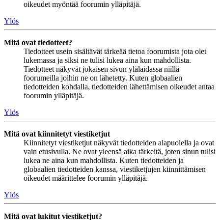
oikeudet myöntää foorumin ylläpitäjä.
Ylös
Mitä ovat tiedotteet?
Tiedotteet usein sisältävät tärkeää tietoa foorumista jota olet
lukemassa ja siksi ne tulisi lukea aina kun mahdollista.
Tiedotteet näkyvät jokaisen sivun ylälaidassa niillä
foorumeilla joihin ne on lähetetty. Kuten globaalien
tiedotteiden kohdalla, tiedotteiden lähettämisen oikeudet antaa
foorumin ylläpitäjä.
Ylös
Mitä ovat kiinnitetyt viestiketjut
Kiinnitetyt viestiketjut näkyvät tiedotteiden alapuolella ja ovat
vain etusivulla. Ne ovat yleensä aika tärkeitä, joten sinun tulisi
lukea ne aina kun mahdollista. Kuten tiedotteiden ja
globaalien tiedotteiden kanssa, viestiketjujen kiinnittämisen
oikeudet määrittelee foorumin ylläpitäjä.
Ylös
Mitä ovat lukitut viestiketjut?