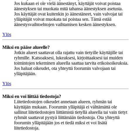
Jos kukaan ei ole vielä äänestänyt, käyttäjät voivat poistaa
äänestyksen tai muokata mitä tahansa äänestyksen asetusta.
Jos käyttäjät ovat kuitenkin jo äänestäneet, vain valvojat tai
ylläpitäjät voivat muokata tai poistaa sen. Tämä estää
äänestysvaihtoehtojen vaihtamisen kesken äänestyksen.
Ylös
Miksi en pääse alueelle?
Jotkin alueet saattavat olla rajattu vain tietyille käyttäjille tai
ryhmille. Katsoaksesi, lukeaksesi, kirjoittaaksesi tai muiden
toimintojen tekeminen alueella saattaa tarvita erikoisoikeuksia.
Jos haluat oikeudet, ota yhteyttä foorumin valvojaan tai
ylläpitäjään.
Ylös
Miksi en voi liittää tiedostoja?
Liitetiedostojen oikeudet annetaan alueen, ryhmän tai
käyttäjän mukaan. Foorumin ylläpitäjä ei välttämättä ole
sallinut liitetiedostojen liittämistä tietyllä alueella tai vain tietyt
ryhmät saattavat pystyä liittämään tiedostoja. Ota yhteyttä
foorumin ylläpitäjään jos et tiedä miksi et voi lisätä
liitetiedostoja.