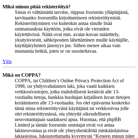
Miksi minun pitää rekisteröityä?
Sinun ei välttämättä tarvitse, riippuu foorumin ylläpitäjästä,
tarvitaanko foorumilla kirjoittamiseen rekisteröitymistä.
Rekisteröityminen voi kuitenkin antaa sinulle lisää
ominaisuuksia käyttöön, jotka eivät ole vieraiden
käytettävissä. Näitä ovat mm. avatar-kuvan määrittely,
yksityisviestit, sähköpostien lähettäminen muille käyttäjille,
käyttäjäryhmien jäsenyys jne. Siihen menee aikaa vain
muutamia hetkiä, joten se on suositeltavaa.
Ylös
Mikä on COPPA?
COPPA, tai Children’s Online Privacy Protection Act of
1998, on yhdysvaltalainen laki, joka vaatii kaikkien
verkkosivustojen, jotka mahdollisesti keräävät alle 13-
vuotiailta tietoja, hankkia huoltajan kirjallisen luvan tietojen
keräämiseen alle 13-vuotiaalta. Jos olet epävarma koskeeko
tämä sinua rekisteröityvänä käyttäjänä tai verkkosivua jolle
olet rekisteröitymässä, ota yhteyttä oikeudelliseen
neuvonantajaan saadaksesi apua. Huomaa, että phpBB
Limited ja tämän foorumin omistajat eivät voi antaa
lakineuvontaa ja eivät ole yhteyshenkilöitä minkäänlaisissa
lakiasioissa, lukuunottamatta kysymystä “Keneen minun tulee