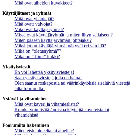
Mitä ovat aiheiden kuvakkeet?
Käyttäjätasot ja ryhmät
Mitä ovat ylläpitäjät?
Mitä ovatr valvojat?
Mitä ovat käyttäjäryhmät?
Missä ovat käyttäjäryhmät ja miten liityn sellaiseen?
Miten pääsen käyttäjäryhmän johtajaksi?
Miksi jotkut käyttäjäryhmät näkyvät eri väreillä?
Mikä on “oletusryhmä”?
Mikä on “Tiimi” linkki?
Yksityisviestit
En voi lähettää yksityisviestejä!
Saan yksityisviestejä joita en halua!
Olen saanut roskapostia tai väärinkäytöksiä sisältäviä viestejä
tältä foorumilta!
Ystävät ja vihamiehet
Mitä ovat kaveri ja vihamieslistat?
Kuinka voin lisätä / poistaa käyttäjiä kavereista tai
vihamiehistä
Foorumilta hakeminen
Miten etsin alueelta tai alueilta?