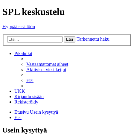
SPL keskustelu
Hyppää sisältöön
Tarkennettu haku
Etsi
Pikalinkit
Vastaamattomat aiheet
Aktiiviset viestiketjut
Etsi
UKK
Kirjaudu sisään
Rekisteröidy
Etusivu
Usein kysyttyä
Etsi
Usein kysyttyä