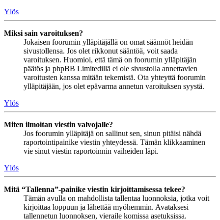
Ylös
Miksi sain varoituksen?
Jokaisen foorumin ylläpitäjällä on omat säännöt heidän
sivustollensa. Jos olet rikkonut sääntöä, voit saada
varoituksen. Huomioi, että tämä on foorumin ylläpitäjän
päätös ja phpBB Limitedillä ei ole sivustolla annettavien
varoitusten kanssa mitään tekemistä. Ota yhteyttä foorumin
ylläpitäjään, jos olet epävarma annetun varoituksen syystä.
Ylös
Miten ilmoitan viestin valvojalle?
Jos foorumin ylläpitäjä on sallinut sen, sinun pitäisi nähdä
raportointipainike viestin yhteydessä. Tämän klikkaaminen
vie sinut viestin raportoinnin vaiheiden läpi.
Ylös
Mitä “Tallenna”-painike viestin kirjoittamisessa tekee?
Tämän avulla on mahdollista tallentaa luonnoksia, jotka voit
kirjoittaa loppuun ja lähettää myöhemmin. Avataksesi
tallennetun luonnoksen, vieraile komissa asetuksissa.