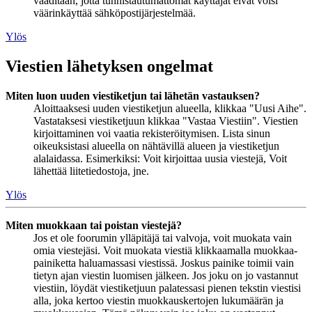
vaaditaan, jotta tunnistautumattomat käyttäjät eivät voisi
väärinkäyttää sähköpostijärjestelmää.
Ylös
Viestien lähetyksen ongelmat
Miten luon uuden viestiketjun tai lähetän vastauksen?
Aloittaaksesi uuden viestiketjun alueella, klikkaa "Uusi Aihe".
Vastataksesi viestiketjuun klikkaa "Vastaa Viestiin". Viestien
kirjoittaminen voi vaatia rekisteröitymisen. Lista sinun
oikeuksistasi alueella on nähtävillä alueen ja viestiketjun
alalaidassa. Esimerkiksi: Voit kirjoittaa uusia viestejä, Voit
lähettää liitetiedostoja, jne.
Ylös
Miten muokkaan tai poistan viestejä?
Jos et ole foorumin ylläpitäjä tai valvoja, voit muokata vain
omia viestejäsi. Voit muokata viestiä klikkaamalla muokkaa-
painiketta haluamassasi viestissä. Joskus painike toimii vain
tietyn ajan viestin luomisen jälkeen. Jos joku on jo vastannut
viestiin, löydät viestiketjuun palatessasi pienen tekstin viestisi
alla, joka kertoo viestin muokkauskertojen lukumäärän ja