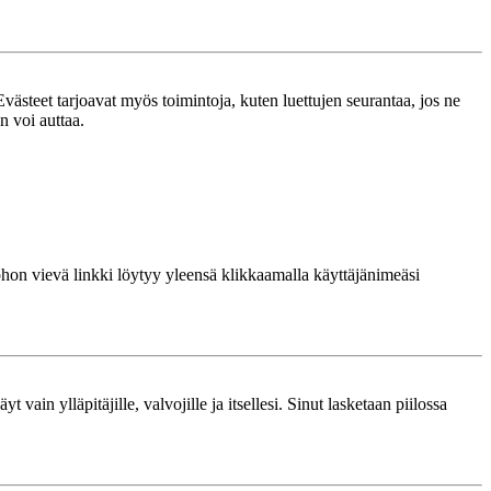
västeet tarjoavat myös toimintoja, kuten luettujen seurantaa, jos ne
n voi auttaa.
 johon vievä linkki löytyy yleensä klikkaamalla käyttäjänimeäsi
 vain ylläpitäjille, valvojille ja itsellesi. Sinut lasketaan piilossa