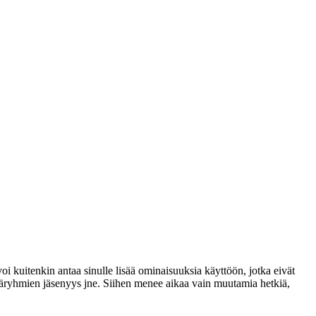
voi kuitenkin antaa sinulle lisää ominaisuuksia käyttöön, jotka eivät
täjäryhmien jäsenyys jne. Siihen menee aikaa vain muutamia hetkiä,