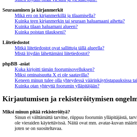
Seuraaminen ja kirjanmerkit
Mikä ero on kirjanmerkillä ja tilaamisella?
Kuinka teen kirjanmerkin tai seuraan haluamaani aihetta?
Kuinka tilaan haluamani alueen?
Kuinka poistan tilaukseni?
Liitetiedostot
Mitkä liitetiedostot ovat sallittuja tällä alueella?
Mistä löydän lähettämäni liitetiedostot?
phpBB -asiat
Kuka kirjoitti tämän foorumisovelluksen?
Miksi ominaisuutta X ei ole saatavilla?
Keneen minun tulee olla yhteydessä väärinkäytöstapauksissa tai 
Kuinka otan yhteyttä foorumin ylläpitäjään?
Kirjautumisen ja rekisteröitymisen ongel
Miksi minun pitää rekisteröityä?
Sinun ei välttämättä tarvitse, riippuu foorumin ylläpitäjästä, ta
ole vieraiden käytettävissä. Näitä ovat mm. avatar-kuvan määritt
joten se on suositeltavaa.