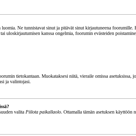
luomia. Ne tunnistavat sinut ja pitävät sinut kirjautuneena foorumille. E
n tai uloskirjautumisen kanssa ongelmia, foorumin evästeiden poistamine
n foorumin tietokantaan. Muokataksesi niitä, vieraile omissa asetuksissa,
i ja valintojasi.
issä?
isuuden valita
Piilota paikallaolo
. Ottamalla tämän asetuksen käyttöön näyt