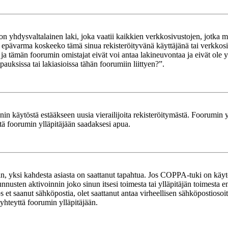
yhdysvaltalainen laki, joka vaatii kaikkien verkkosivustojen, jotka mahd
et epävarma koskeeko tämä sinua rekisteröityvänä käyttäjänä tai verkkosiv
tämän foorumin omistajat eivät voi antaa lakineuvontaa ja eivät ole yh
ksissa tai lakiasioissa tähän foorumiin liittyen?”.
in käytöstä estääkseen uusia vierailijoita rekisteröitymästä. Foorumin yl
tä foorumin ylläpitäjään saadaksesi apua.
in, yksi kahdesta asiasta on saattanut tapahtua. Jos COPPA-tuki on käytöss
nnusten aktivoinnin joko sinun itsesi toimesta tai ylläpitäjän toimesta e
Jos et saanut sähköpostia, olet saattanut antaa virheellisen sähköpostioso
 yhteyttä foorumin ylläpitäjään.