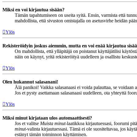
Miksi en voi kirjautua sisään?
Tämän tapahtumiseen on useita syitä. Ensin, varmista että tunnuks
mahdollista, että sivuston omistajalla on asetusvirhe heidän pääss
Ylös
Rekisteröidyin joskus aiemmin, mutta en voi enää kirjautua sisä
On mahdollista, että ylläpitäjä on poistanut käyttäjätilisi käytö
näin on käynyt, yritä rekisteröityä uudelleen ja osallistu keskus
Ylös
Olen hukannut salasanani!
Älä panikoi! Vaikka salasanaasi ei voida palauttaa, se voidaan 
Jos et pysty asettamaan salasanaasi uudelleen, ota yhteyttä foor
Ylös
Miksi minut kirjataan ulos automaattisesti?
Jos et valitse
Muista minut
-laatikkoa kirjautuessasi, foorumi pi
minut
-valinta kirjautuessasi. Tämä ei ole suositeltavaa, jos käyt
estänyt tämän toiminnon käyttämisen.