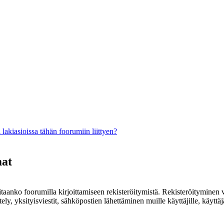
lakiasioissa tähän foorumiin liittyen?
mat
rvitaanko foorumilla kirjoittamiseen rekisteröitymistä. Rekisteröityminen 
ely, yksityisviestit, sähköpostien lähettäminen muille käyttäjille, käyt