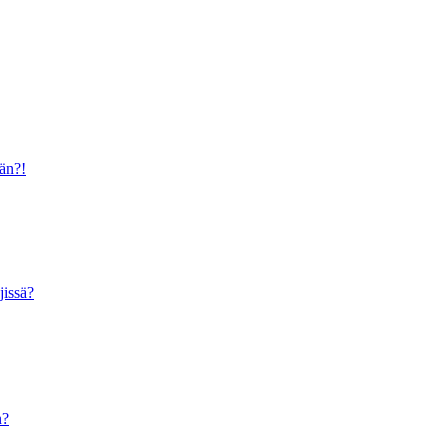
ään?!
jissä?
n?