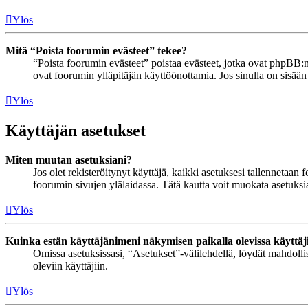
Ylös
Mitä “Poista foorumin evästeet” tekee?
“Poista foorumin evästeet” poistaa evästeet, jotka ovat phpBB:n 
ovat foorumin ylläpitäjän käyttöönottamia. Jos sinulla on sisää
Ylös
Käyttäjän asetukset
Miten muutan asetuksiani?
Jos olet rekisteröitynyt käyttäjä, kaikki asetuksesi tallennetaa
foorumin sivujen ylälaidassa. Tätä kautta voit muokata asetuksias
Ylös
Kuinka estän käyttäjänimeni näkymisen paikalla olevissa käyttäj
Omissa asetuksissasi, “Asetukset”-välilehdellä, löydät mahdoll
oleviin käyttäjiin.
Ylös