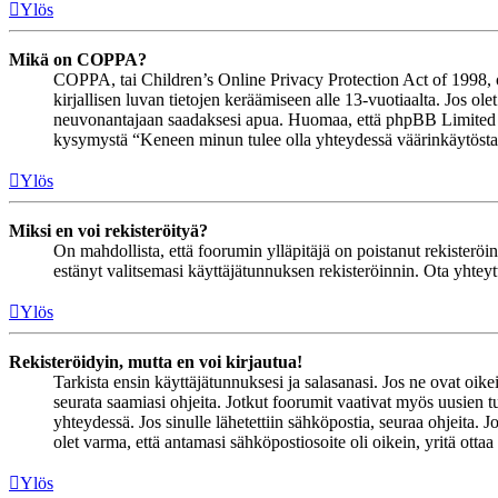
Ylös
Mikä on COPPA?
COPPA, tai Children’s Online Privacy Protection Act of 1998, on 
kirjallisen luvan tietojen keräämiseen alle 13-vuotiaalta. Jos ol
neuvonantajaan saadaksesi apua. Huomaa, että phpBB Limited ja 
kysymystä “Keneen minun tulee olla yhteydessä väärinkäytöstapau
Ylös
Miksi en voi rekisteröityä?
On mahdollista, että foorumin ylläpitäjä on poistanut rekisteröinn
estänyt valitsemasi käyttäjätunnuksen rekisteröinnin. Ota yhteyt
Ylös
Rekisteröidyin, mutta en voi kirjautua!
Tarkista ensin käyttäjätunnuksesi ja salasanasi. Jos ne ovat oike
seurata saamiasi ohjeita. Jotkut foorumit vaativat myös uusien tu
yhteydessä. Jos sinulle lähetettiin sähköpostia, seuraa ohjeita. 
olet varma, että antamasi sähköpostiosoite oli oikein, yritä ottaa
Ylös