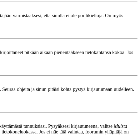
äjään varmistaaksesi, että sinulla ei ole porttikieltoja. On myös
le kirjoittaneet pitkään aikaan pienentääkseen tietokantansa kokoa. Jos
. Seuraa ohjeita ja sinun pitäisi kohta pystyä kirjautumaan uudelleen.
nkäyttämästä tunnuksiasi. Pysyäksesi kirjautuneena, valitse
Muista
n tietokoneluokassa. Jos et näe tätä valintaa, foorumin ylläpitäjä on