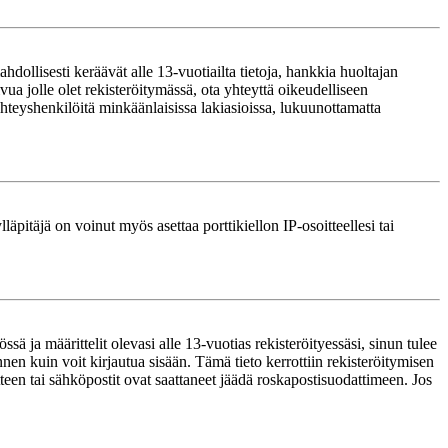
ollisesti keräävät alle 13-vuotiailta tietoja, hankkia huoltajan
ua jolle olet rekisteröitymässä, ota yhteyttä oikeudelliseen
teyshenkilöitä minkäänlaisissa lakiasioissa, lukuunottamatta
läpitäjä on voinut myös asettaa porttikiellon IP-osoitteellesi tai
ä ja määrittelit olevasi alle 13-vuotias rekisteröityessäsi, sinun tulee
nnen kuin voit kirjautua sisään. Tämä tieto kerrottiin rekisteröitymisen
itteen tai sähköpostit ovat saattaneet jäädä roskapostisuodattimeen. Jos