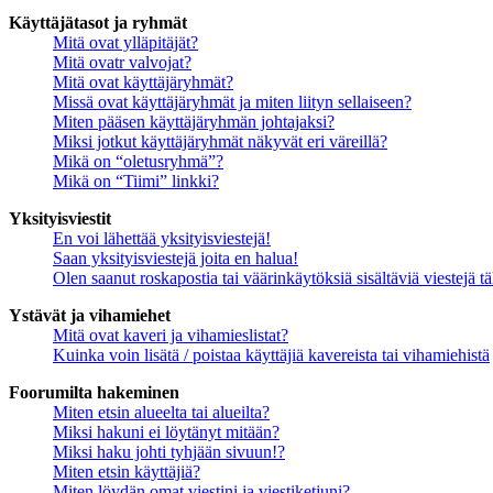
Käyttäjätasot ja ryhmät
Mitä ovat ylläpitäjät?
Mitä ovatr valvojat?
Mitä ovat käyttäjäryhmät?
Missä ovat käyttäjäryhmät ja miten liityn sellaiseen?
Miten pääsen käyttäjäryhmän johtajaksi?
Miksi jotkut käyttäjäryhmät näkyvät eri väreillä?
Mikä on “oletusryhmä”?
Mikä on “Tiimi” linkki?
Yksityisviestit
En voi lähettää yksityisviestejä!
Saan yksityisviestejä joita en halua!
Olen saanut roskapostia tai väärinkäytöksiä sisältäviä viestejä tä
Ystävät ja vihamiehet
Mitä ovat kaveri ja vihamieslistat?
Kuinka voin lisätä / poistaa käyttäjiä kavereista tai vihamiehistä
Foorumilta hakeminen
Miten etsin alueelta tai alueilta?
Miksi hakuni ei löytänyt mitään?
Miksi haku johti tyhjään sivuun!?
Miten etsin käyttäjiä?
Miten löydän omat viestini ja viestiketjuni?