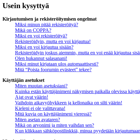
Usein kysyttyä
Kirjautumisen ja rekisteröitymisen ongelmat
Miksi minun pitää rekisteröityä?
Mikä on COPPA?
Miksi en voi rekisteröityä?
Rekisteröidyin, mutta en voi kirjautua!
Miksi en voi kirjautua sisään?
Rekisteröidyin joskus aiemmin, mutta en voi enää kirjautua sis
Olen hukannut salasanani!
Miksi minut kirjataan ulos automaattisesti?
Mitä “Poista foorumin evästeet” tekee?
Käyttäjän asetukset
Miten muutan asetuksiani?
Kuinka estän käyttäjänimeni näkymisen paikalla olevissa käyttä
Ajat ovat väärin!
Vaihdoin aikavyöhykkeen ja kellonaika on silti väärin!
Kieleni ei ole valittavana!
Mitä kuvia on käyttäjänimeni vieressä?
Miten asetan avataren?
Mikä on arvonimi ja miten vaihdan sen?
Kun klikkaan sähköpostilinkkiä, minua pyydetään kirjautumaa