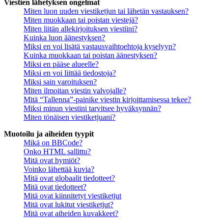
Viestien lähetyksen ongelmat
Miten luon uuden viestiketjun tai lähetän vastauksen?
Miten muokkaan tai poistan viestejä?
Miten liitän allekirjoituksen viestiini?
Kuinka luon äänestyksen?
Miksi en voi lisätä vastausvaihtoehtoja kyselyyn?
Kuinka muokkaan tai poistan äänestyksen?
Miksi en pääse alueelle?
Miksi en voi liittää tiedostoja?
Miksi sain varoituksen?
Miten ilmoitan viestin valvojalle?
Mitä “Tallenna”-painike viestin kirjoittamisessa tekee?
Miksi minun viestini tarvitsee hyväksynnän?
Miten tönäisen viestiketjuani?
Muotoilu ja aiheiden tyypit
Mikä on BBCode?
Onko HTML sallittu?
Mitä ovat hymiöt?
Voinko lähettää kuvia?
Mitä ovat globaalit tiedotteet?
Mitä ovat tiedotteet?
Mitä ovat kiinnitetyt viestiketjut
Mitä ovat lukitut viestiketjut?
Mitä ovat aiheiden kuvakkeet?