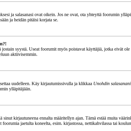
esi ja salasanasi ovat oikein. Jos ne ovat, ota yhteyttä foorumin ylläpit
ään ja heidän pitäisi korjata se.
än?!
stä jostain syystä. Useat foorumit myös poistavat käyttäjiä, jotka eivät o
teluun aktiivisemmin.
asettaa uudelleen. Käy kirjautumissivulla ja klikkaa
Unohdin salasanani
umin ylläpitäjään.
tää sinut kirjautuneena ennalta määritellyn ajan. Tämä estää muita vääri
ät foorumia jaetulta koneelta, esim. kirjastossa, nettikahvilassa tai koulu