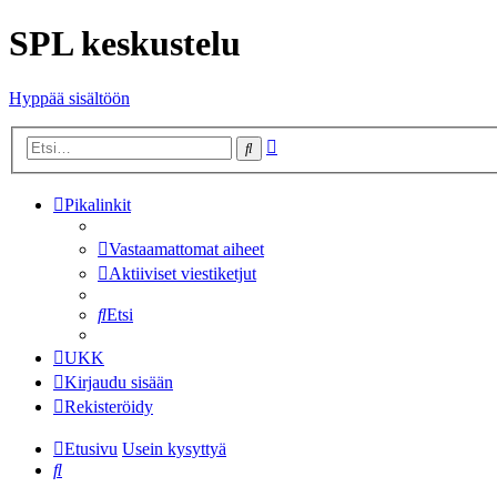
SPL keskustelu
Hyppää sisältöön
Tarkennettu
Etsi
haku
Pikalinkit
Vastaamattomat aiheet
Aktiiviset viestiketjut
Etsi
UKK
Kirjaudu sisään
Rekisteröidy
Etusivu
Usein kysyttyä
Etsi