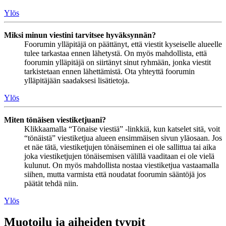
Ylös
Miksi minun viestini tarvitsee hyväksynnän?
Foorumin ylläpitäjä on päättänyt, että viestit kyseiselle alueelle
tulee tarkastaa ennen lähetystä. On myös mahdollista, että
foorumin ylläpitäjä on siirtänyt sinut ryhmään, jonka viestit
tarkistetaan ennen lähettämistä. Ota yhteyttä foorumin
ylläpitäjään saadaksesi lisätietoja.
Ylös
Miten tönäisen viestiketjuani?
Klikkaamalla “Tönaise viestiä” -linkkiä, kun katselet sitä, voit
“tönäistä” viestiketjua alueen ensimmäisen sivun yläosaan. Jos
et näe tätä, viestiketjujen tönäiseminen ei ole sallittua tai aika
joka viestiketjujen tönäisemisen välillä vaaditaan ei ole vielä
kulunut. On myös mahdollista nostaa viestiketjua vastaamalla
siihen, mutta varmista että noudatat foorumin sääntöjä jos
päätät tehdä niin.
Ylös
Muotoilu ja aiheiden tyypit