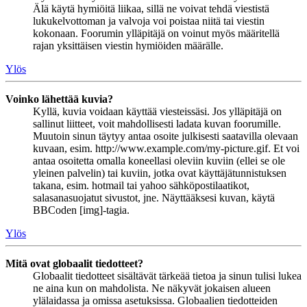
Älä käytä hymiöitä liikaa, sillä ne voivat tehdä viestistä
lukukelvottoman ja valvoja voi poistaa niitä tai viestin
kokonaan. Foorumin ylläpitäjä on voinut myös määritellä
rajan yksittäisen viestin hymiöiden määrälle.
Ylös
Voinko lähettää kuvia?
Kyllä, kuvia voidaan käyttää viesteissäsi. Jos ylläpitäjä on
sallinut liitteet, voit mahdollisesti ladata kuvan foorumille.
Muutoin sinun täytyy antaa osoite julkisesti saatavilla olevaan
kuvaan, esim. http://www.example.com/my-picture.gif. Et voi
antaa osoitetta omalla koneellasi oleviin kuviin (ellei se ole
yleinen palvelin) tai kuviin, jotka ovat käyttäjätunnistuksen
takana, esim. hotmail tai yahoo sähköpostilaatikot,
salasanasuojatut sivustot, jne. Näyttääksesi kuvan, käytä
BBCoden [img]-tagia.
Ylös
Mitä ovat globaalit tiedotteet?
Globaalit tiedotteet sisältävät tärkeää tietoa ja sinun tulisi lukea
ne aina kun on mahdolista. Ne näkyvät jokaisen alueen
ylälaidassa ja omissa asetuksissa. Globaalien tiedotteiden