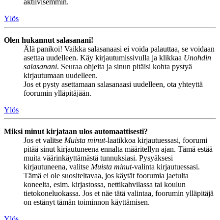
aktiivisemmin.
Ylös
Olen hukannut salasanani!
Älä panikoi! Vaikka salasanaasi ei voida palauttaa, se voidaan
asettaa uudelleen. Käy kirjautumissivulla ja klikkaa
Unohdin
salasanani
. Seuraa ohjeita ja sinun pitäisi kohta pystyä
kirjautumaan uudelleen.
Jos et pysty asettamaan salasanaasi uudelleen, ota yhteyttä
foorumin ylläpitäjään.
Ylös
Miksi minut kirjataan ulos automaattisesti?
Jos et valitse
Muista minut
-laatikkoa kirjautuessasi, foorumi
pitää sinut kirjautuneena ennalta määritellyn ajan. Tämä estää
muita väärinkäyttämästä tunnuksiasi. Pysyäksesi
kirjautuneena, valitse
Muista minut
-valinta kirjautuessasi.
Tämä ei ole suositeltavaa, jos käytät foorumia jaetulta
koneelta, esim. kirjastossa, nettikahvilassa tai koulun
tietokoneluokassa. Jos et näe tätä valintaa, foorumin ylläpitäjä
on estänyt tämän toiminnon käyttämisen.
Ylös