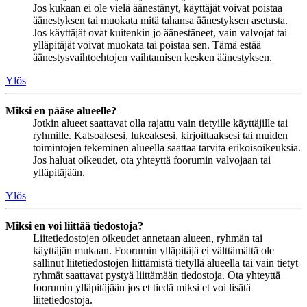
Jos kukaan ei ole vielä äänestänyt, käyttäjät voivat poistaa
äänestyksen tai muokata mitä tahansa äänestyksen asetusta.
Jos käyttäjät ovat kuitenkin jo äänestäneet, vain valvojat tai
ylläpitäjät voivat muokata tai poistaa sen. Tämä estää
äänestysvaihtoehtojen vaihtamisen kesken äänestyksen.
Ylös
Miksi en pääse alueelle?
Jotkin alueet saattavat olla rajattu vain tietyille käyttäjille tai
ryhmille. Katsoaksesi, lukeaksesi, kirjoittaaksesi tai muiden
toimintojen tekeminen alueella saattaa tarvita erikoisoikeuksia.
Jos haluat oikeudet, ota yhteyttä foorumin valvojaan tai
ylläpitäjään.
Ylös
Miksi en voi liittää tiedostoja?
Liitetiedostojen oikeudet annetaan alueen, ryhmän tai
käyttäjän mukaan. Foorumin ylläpitäjä ei välttämättä ole
sallinut liitetiedostojen liittämistä tietyllä alueella tai vain tietyt
ryhmät saattavat pystyä liittämään tiedostoja. Ota yhteyttä
foorumin ylläpitäjään jos et tiedä miksi et voi lisätä
liitetiedostoja.