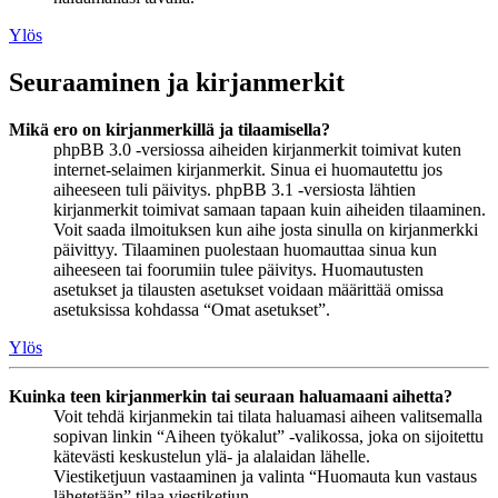
Ylös
Seuraaminen ja kirjanmerkit
Mikä ero on kirjanmerkillä ja tilaamisella?
phpBB 3.0 -versiossa aiheiden kirjanmerkit toimivat kuten
internet-selaimen kirjanmerkit. Sinua ei huomautettu jos
aiheeseen tuli päivitys. phpBB 3.1 -versiosta lähtien
kirjanmerkit toimivat samaan tapaan kuin aiheiden tilaaminen.
Voit saada ilmoituksen kun aihe josta sinulla on kirjanmerkki
päivittyy. Tilaaminen puolestaan huomauttaa sinua kun
aiheeseen tai foorumiin tulee päivitys. Huomautusten
asetukset ja tilausten asetukset voidaan määrittää omissa
asetuksissa kohdassa “Omat asetukset”.
Ylös
Kuinka teen kirjanmerkin tai seuraan haluamaani aihetta?
Voit tehdä kirjanmekin tai tilata haluamasi aiheen valitsemalla
sopivan linkin “Aiheen työkalut” -valikossa, joka on sijoitettu
kätevästi keskustelun ylä- ja alalaidan lähelle.
Viestiketjuun vastaaminen ja valinta “Huomauta kun vastaus
lähetetään” tilaa viestiketjun.