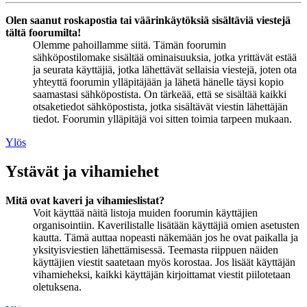
Olen saanut roskapostia tai väärinkäytöksiä sisältäviä viestejä
tältä foorumilta!
Olemme pahoillamme siitä. Tämän foorumin
sähköpostilomake sisältää ominaisuuksia, jotka yrittävät estää
ja seurata käyttäjiä, jotka lähettävät sellaisia viestejä, joten ota
yhteyttä foorumin ylläpitäjään ja lähetä hänelle täysi kopio
saamastasi sähköpostista. On tärkeää, että se sisältää kaikki
otsaketiedot sähköpostista, jotka sisältävät viestin lähettäjän
tiedot. Foorumin ylläpitäjä voi sitten toimia tarpeen mukaan.
Ylös
Ystävät ja vihamiehet
Mitä ovat kaveri ja vihamieslistat?
Voit käyttää näitä listoja muiden foorumin käyttäjien
organisointiin. Kaverilistalle lisätään käyttäjiä omien asetusten
kautta. Tämä auttaa nopeasti näkemään jos he ovat paikalla ja
yksityisviestien lähettämisessä. Teemasta riippuen näiden
käyttäjien viestit saatetaan myös korostaa. Jos lisäät käyttäjän
vihamieheksi, kaikki käyttäjän kirjoittamat viestit piilotetaan
oletuksena.