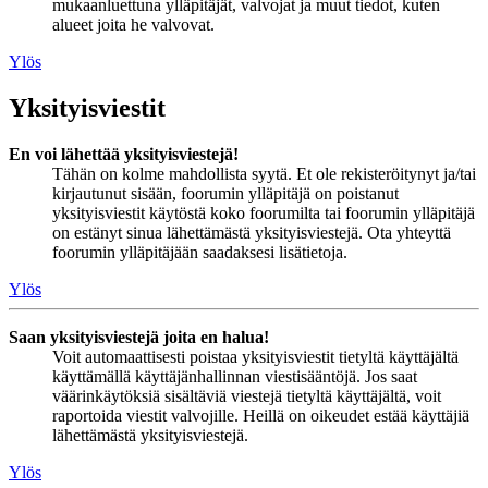
mukaanluettuna ylläpitäjät, valvojat ja muut tiedot, kuten
alueet joita he valvovat.
Ylös
Yksityisviestit
En voi lähettää yksityisviestejä!
Tähän on kolme mahdollista syytä. Et ole rekisteröitynyt ja/tai
kirjautunut sisään, foorumin ylläpitäjä on poistanut
yksityisviestit käytöstä koko foorumilta tai foorumin ylläpitäjä
on estänyt sinua lähettämästä yksityisviestejä. Ota yhteyttä
foorumin ylläpitäjään saadaksesi lisätietoja.
Ylös
Saan yksityisviestejä joita en halua!
Voit automaattisesti poistaa yksityisviestit tietyltä käyttäjältä
käyttämällä käyttäjänhallinnan viestisääntöjä. Jos saat
väärinkäytöksiä sisältäviä viestejä tietyltä käyttäjältä, voit
raportoida viestit valvojille. Heillä on oikeudet estää käyttäjiä
lähettämästä yksityisviestejä.
Ylös