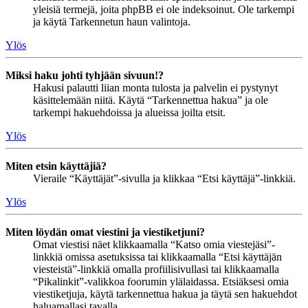
yleisiä termejä, joita phpBB ei ole indeksoinut. Ole tarkempi
ja käytä Tarkennetun haun valintoja.
Ylös
Miksi haku johti tyhjään sivuun!?
Hakusi palautti liian monta tulosta ja palvelin ei pystynyt
käsittelemään niitä. Käytä “Tarkennettua hakua” ja ole
tarkempi hakuehdoissa ja alueissa joilta etsit.
Ylös
Miten etsin käyttäjiä?
Vieraile “Käyttäjät”-sivulla ja klikkaa “Etsi käyttäjä”-linkkiä.
Ylös
Miten löydän omat viestini ja viestiketjuni?
Omat viestisi näet klikkaamalla “Katso omia viestejäsi”-
linkkiä omissa asetuksissa tai klikkaamalla “Etsi käyttäjän
viesteistä”-linkkiä omalla profiilisivullasi tai klikkaamalla
“Pikalinkit”-valikkoa foorumin ylälaidassa. Etsiäksesi omia
viestiketjuja, käytä tarkennettua hakua ja täytä sen hakuehdot
haluamallasi tavalla.