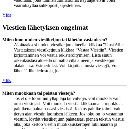
vaaditaan, jotta tunnistautumattomat käyttäjät eivät voisi
väärinkäyttää sähköpostijärjestelmää.
Ylös
Viestien lähetyksen ongelmat
Miten luon uuden viestiketjun tai lähetän vastauksen?
Aloittaaksesi uuden viestiketjun alueella, klikkaa "Uusi Aihe".
Vastataksesi viestiketjuun klikkaa "Vastaa Viestiin". Viestien
kirjoittaminen voi vaatia rekisteröitymisen. Lista sinun
oikeuksistasi alueella on nähtävillä alueen ja viestiketjun
alalaidassa. Esimerkiksi: Voit kirjoittaa uusia viestejä, Voit
lähettää liitetiedostoja, jne.
Ylös
Miten muokkaan tai poistan viestejä?
Jos et ole foorumin ylläpitäjä tai valvoja, voit muokata vain
omia viestejäsi. Voit muokata viestiä klikkaamalla muokkaa-
painiketta haluamassasi viestissä. Joskus painike toimii vain
tietyn ajan viestin luomisen jälkeen. Jos joku on jo vastannut
viestiin, löydät viestiketjuun palatessasi pienen tekstin viestisi
alla, joka kertoo viestin muokkauskertojen lukumäärän ja