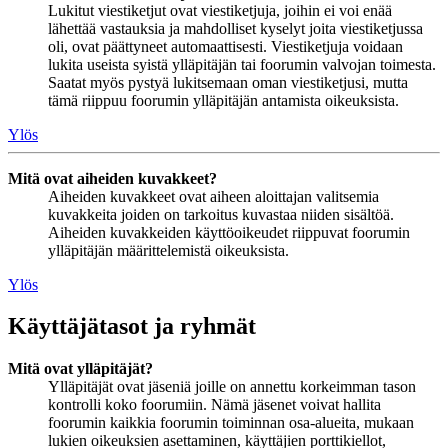
Lukitut viestiketjut ovat viestiketjuja, joihin ei voi enää
lähettää vastauksia ja mahdolliset kyselyt joita viestiketjussa
oli, ovat päättyneet automaattisesti. Viestiketjuja voidaan
lukita useista syistä ylläpitäjän tai foorumin valvojan toimesta.
Saatat myös pystyä lukitsemaan oman viestiketjusi, mutta
tämä riippuu foorumin ylläpitäjän antamista oikeuksista.
Ylös
Mitä ovat aiheiden kuvakkeet?
Aiheiden kuvakkeet ovat aiheen aloittajan valitsemia
kuvakkeita joiden on tarkoitus kuvastaa niiden sisältöä.
Aiheiden kuvakkeiden käyttöoikeudet riippuvat foorumin
ylläpitäjän määrittelemistä oikeuksista.
Ylös
Käyttäjätasot ja ryhmät
Mitä ovat ylläpitäjät?
Ylläpitäjät ovat jäseniä joille on annettu korkeimman tason
kontrolli koko foorumiin. Nämä jäsenet voivat hallita
foorumin kaikkia foorumin toiminnan osa-alueita, mukaan
lukien oikeuksien asettaminen, käyttäjien porttikiellot,