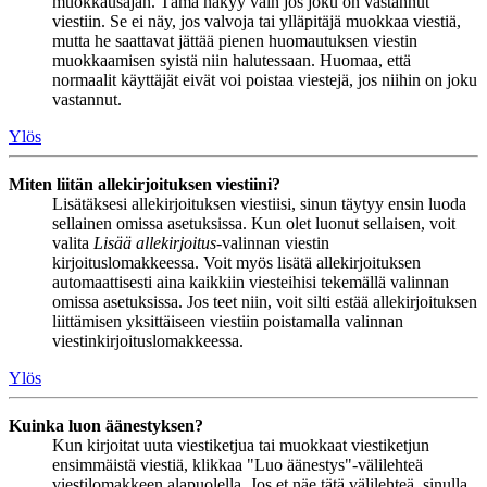
muokkausajan. Tämä näkyy vain jos joku on vastannut
viestiin. Se ei näy, jos valvoja tai ylläpitäjä muokkaa viestiä,
mutta he saattavat jättää pienen huomautuksen viestin
muokkaamisen syistä niin halutessaan. Huomaa, että
normaalit käyttäjät eivät voi poistaa viestejä, jos niihin on joku
vastannut.
Ylös
Miten liitän allekirjoituksen viestiini?
Lisätäksesi allekirjoituksen viestiisi, sinun täytyy ensin luoda
sellainen omissa asetuksissa. Kun olet luonut sellaisen, voit
valita
Lisää allekirjoitus
-valinnan viestin
kirjoituslomakkeessa. Voit myös lisätä allekirjoituksen
automaattisesti aina kaikkiin viesteihisi tekemällä valinnan
omissa asetuksissa. Jos teet niin, voit silti estää allekirjoituksen
liittämisen yksittäiseen viestiin poistamalla valinnan
viestinkirjoituslomakkeessa.
Ylös
Kuinka luon äänestyksen?
Kun kirjoitat uuta viestiketjua tai muokkaat viestiketjun
ensimmäistä viestiä, klikkaa "Luo äänestys"-välilehteä
viestilomakkeen alapuolella. Jos et näe tätä välilehteä, sinulla