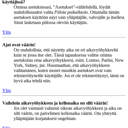
käyttäjissä?
Omissa asetuksissasi, “Asetukset”-välilehdellä, löydät
mahdollisuuden valita
Piilota paikallaolo
. Ottamalla tämän
asetuksen käyttöön näyt vain ylläpitäjille, valvojille ja itsellesi.
Sinut lasketaan piilossa oleviin käyttäjiin.
Ylös
Ajat ovat väärin!
On mahdollista, että näytetty aika on eri aikavyöhykkeeltä
kuin se jossa itse olet. Tässä tapauksessa valitse omista
asetuksista oma aikavyöhykkeesi, esim. Lontoo, Pariisi, New
York, Sidney, jne. Huomaathan, että aikavyöhykkeen
vaihtaminen, kuten monet muutkin asetukset ovat vain
rekisteröityneille käyttäjille. Jos et ole rekisteröitynyt, tämä on
hyvä aika tehdä niin.
Ylös
Vaihdoin aikavyöhykkeen ja kellonaika on silti väärin!
Jos olet varmasti valinnut oikean aikavyöhykkeen ja aika on
silti väärin, on palvelimen kellonaika väärin. Ota yhteyttä
ylläpitäjään korjataksesi ongelman.