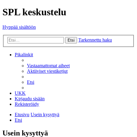
SPL keskustelu
Hyppää sisältöön
Tarkennettu haku
Etsi
Pikalinkit
Vastaamattomat aiheet
Aktiiviset viestiketjut
Etsi
UKK
Kirjaudu sisään
Rekisteröidy
Etusivu
Usein kysyttyä
Etsi
Usein kysyttyä