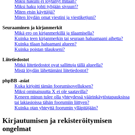
Miksi hakuni ei löytänyt mitään?
Miksi haku johti tyhjään sivuun!?
Miten etsin käyttäjiä?
Miten löydän omat viestini ja viestiketjuni?
Seuraaminen ja kirjanmerkit
Mikä ero on kirjanmerkillä ja tilaamisella?
Kuinka teen kirjanmerkin tai seuraan haluamaani aihetta?
Kuinka tilaan haluamani alueen?
Kuinka poistan tilaukseni?
Liitetiedostot
Mitkä liitetiedostot ovat sallittuja tällä alueella?
Mistä löydän lähettämäni liitetiedostot?
phpBB -asiat
Kuka kirjoitti tämän foorumisovelluksen?
Miksi ominaisuutta X ei ole saatavilla?
Keneen minun tulee olla yhteydessä väärinkäytöstapauksissa
tai lakiasioissa tähän foorumiin liittyen?
Kuinka otan yhteyttä foorumin ylläpitäjään?
Kirjautumisen ja rekisteröitymisen
ongelmat