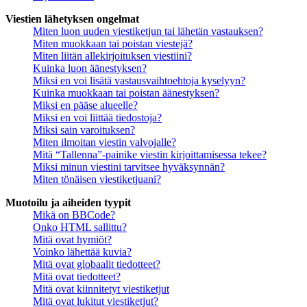
Viestien lähetyksen ongelmat
Miten luon uuden viestiketjun tai lähetän vastauksen?
Miten muokkaan tai poistan viestejä?
Miten liitän allekirjoituksen viestiini?
Kuinka luon äänestyksen?
Miksi en voi lisätä vastausvaihtoehtoja kyselyyn?
Kuinka muokkaan tai poistan äänestyksen?
Miksi en pääse alueelle?
Miksi en voi liittää tiedostoja?
Miksi sain varoituksen?
Miten ilmoitan viestin valvojalle?
Mitä “Tallenna”-painike viestin kirjoittamisessa tekee?
Miksi minun viestini tarvitsee hyväksynnän?
Miten tönäisen viestiketjuani?
Muotoilu ja aiheiden tyypit
Mikä on BBCode?
Onko HTML sallittu?
Mitä ovat hymiöt?
Voinko lähettää kuvia?
Mitä ovat globaalit tiedotteet?
Mitä ovat tiedotteet?
Mitä ovat kiinnitetyt viestiketjut
Mitä ovat lukitut viestiketjut?