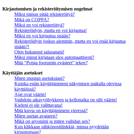
Kirjautumisen ja rekisteröitymisen ongelmat
Miksi minun pitää rekisteröityä?
Mikä on COPPA?
Miksi en voi rekisteröityä?
Rekisteröidyin, mutta en voi kirjautua!
Miksi en voi kirjautua sisään?
Rekisteröidyin joskus aiemmin, mutta en voi enää kirjautua
sisään?!
Olen hukannut salasanani!
Miksi minut kirjataan ulos automaattisesti?
Mitä “Poista foorumin evästeet” tekee?
Käyttäjän asetukset
Miten muutan asetuksiani?
Kuinka estän käyttäjänimeni näkymisen paikalla olevissa
käyttäjissä?
Ajat ovat väärin!
Vaihdoin aikavyöhykkeen ja kellonaika on silti väärin!
Kieleni ei ole valittavana!
Mitä kuvia on käyttäjänimeni vieressä?
Miten asetan avataren?
Mikä on arvonimi ja miten vaihdan sen?
Kun klikkaan sähköpostilinkkiä, minua pyydetään
kirjautumaan?