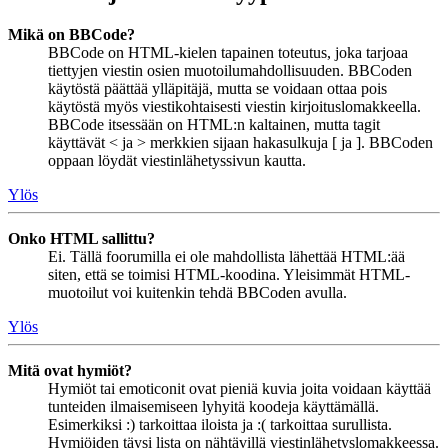
Mikä on BBCode?
BBCode on HTML-kielen tapainen toteutus, joka tarjoaa
tiettyjen viestin osien muotoilumahdollisuuden. BBCoden
käytöstä päättää ylläpitäjä, mutta se voidaan ottaa pois
käytöstä myös viestikohtaisesti viestin kirjoituslomakkeella.
BBCode itsessään on HTML:n kaltainen, mutta tagit
käyttävät < ja > merkkien sijaan hakasulkuja [ ja ]. BBCoden
oppaan löydät viestinlähetyssivun kautta.
Ylös
Onko HTML sallittu?
Ei. Tällä foorumilla ei ole mahdollista lähettää HTML:ää
siten, että se toimisi HTML-koodina. Yleisimmät HTML-
muotoilut voi kuitenkin tehdä BBCoden avulla.
Ylös
Mitä ovat hymiöt?
Hymiöt tai emoticonit ovat pieniä kuvia joita voidaan käyttää
tunteiden ilmaisemiseen lyhyitä koodeja käyttämällä.
Esimerkiksi :) tarkoittaa iloista ja :( tarkoittaa surullista.
Hymiöiden täysi lista on nähtävillä viestinlähetyslomakkeessa.