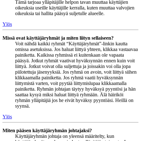
Tämä tarjoaa ylläpitäjille helpon tavan muuttaa käyttäjien
oikeuksia useille käyttäjille kerralla, kuten muuttaa valvojien
oikeuksia tai hallita pääsyä suljetulle alueelle.
Ylös
Missä ovat käyttäjäryhmät ja miten liityn sellaiseen?
Voit nähdä kaikki ryhmät “Käyttäjäryhmät”-linkin kautta
omissa asetuksissa. Jos haluat liittyä yhteen, klikkaa vastaavaa
painiketta. Kaikissa ryhmissä ei kuitenkaan ole vapaata
pääsyä. Jotkut ryhmät vaativat hyväksynnän ennen kuin voit
liittyä. Jotkut voivat olla suljettuja ja joissakin voi olla jopa
piilotettuja jäsenyyksiä. Jos ryhmä on avoin, voit liittyä siihen
klikkaamalla painiketta. Jos ryhmä vaatii hyväksynnän
liittymistä varten, voit pyytää liittymislupaa klikkaamalla
painiketta. Ryhmän johtajan täytyy hyväksyä pyyntösi ja hän
saattaa kysyä miksi haluat liittyä ryhmään. Älä häiriköi
ryhmän ylläpitäjiä jos he eivät hyväksy pyyntöäsi. Heillä on
syynsä.
Ylös
Miten pääsen käyttäjäryhmän johtajaksi?
Käyttäjäryhmän johtaja on yleensä määritelty, kun