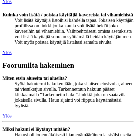
Ylös
Kuinka voin lisätä / poistaa käyttäjiä kavereista tai vihamiehistä
Voit lisätä käyttäjiä listoihisi kahdella tapaa. Jokaisen käyttäjän
profiilissa on linkki jonka kautta voit lisätä heidät joko
kavereihin tai vihamiehiin. Vaihtoehtoisesti omista asetuksista
voit lisätä käyttäjiä suoraan syöttämällä heidän käyttäjänimen.
Voit myös poistaa käyttäjiä listaltasi samalta sivulta.
Ylös
Foorumilta hakeminen
Miten etsin alueelta tai alueilta?
Syötä hakutermi hakukenttään, joka sijaitsee etusivulla, alueen
tai viestiketjun sivulla. Tarkennettuun hakuun pääset
klikkaamalla “Tarkennettu haku”-linkkiä joka on saatavilla
jokaisella sivulla. Haun sijainti voi riippua käyttämästäsi
tyylistä.
Ylös
Miksi hakuni ei löytänyt mitään?
Hakusi oli todennäköisesti liian epämääräinen ja sisälsi useita