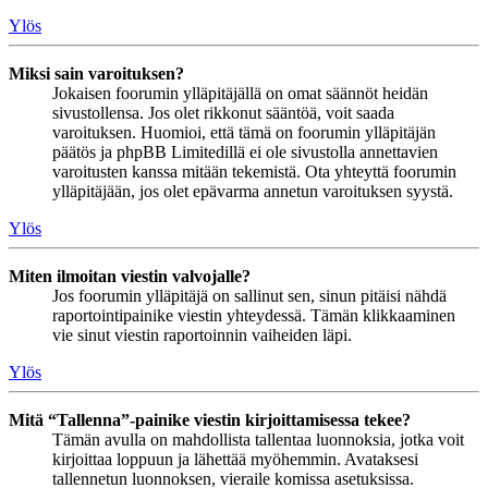
Ylös
Miksi sain varoituksen?
Jokaisen foorumin ylläpitäjällä on omat säännöt heidän
sivustollensa. Jos olet rikkonut sääntöä, voit saada
varoituksen. Huomioi, että tämä on foorumin ylläpitäjän
päätös ja phpBB Limitedillä ei ole sivustolla annettavien
varoitusten kanssa mitään tekemistä. Ota yhteyttä foorumin
ylläpitäjään, jos olet epävarma annetun varoituksen syystä.
Ylös
Miten ilmoitan viestin valvojalle?
Jos foorumin ylläpitäjä on sallinut sen, sinun pitäisi nähdä
raportointipainike viestin yhteydessä. Tämän klikkaaminen
vie sinut viestin raportoinnin vaiheiden läpi.
Ylös
Mitä “Tallenna”-painike viestin kirjoittamisessa tekee?
Tämän avulla on mahdollista tallentaa luonnoksia, jotka voit
kirjoittaa loppuun ja lähettää myöhemmin. Avataksesi
tallennetun luonnoksen, vieraile komissa asetuksissa.