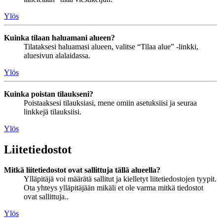
Ylös
Kuinka tilaan haluamani alueen?
Tilataksesi haluamasi alueen, valitse “Tilaa alue” -linkki,
aluesivun alalaidassa.
Ylös
Kuinka poistan tilaukseni?
Poistaaksesi tilauksiasi, mene omiin asetuksiisi ja seuraa
linkkejä tilauksiisi.
Ylös
Liitetiedostot
Mitkä liitetiedostot ovat sallittuja tällä alueella?
Ylläpitäjä voi määrätä sallitut ja kielletyt liitetiedostojen tyypit.
Ota yhteys ylläpitäjään mikäli et ole varma mitkä tiedostot
ovat sallittuja..
Ylös