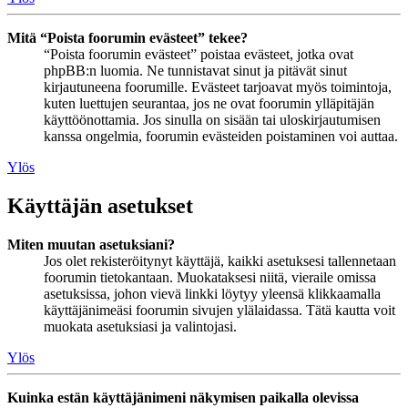
Mitä “Poista foorumin evästeet” tekee?
“Poista foorumin evästeet” poistaa evästeet, jotka ovat
phpBB:n luomia. Ne tunnistavat sinut ja pitävät sinut
kirjautuneena foorumille. Evästeet tarjoavat myös toimintoja,
kuten luettujen seurantaa, jos ne ovat foorumin ylläpitäjän
käyttöönottamia. Jos sinulla on sisään tai uloskirjautumisen
kanssa ongelmia, foorumin evästeiden poistaminen voi auttaa.
Ylös
Käyttäjän asetukset
Miten muutan asetuksiani?
Jos olet rekisteröitynyt käyttäjä, kaikki asetuksesi tallennetaan
foorumin tietokantaan. Muokataksesi niitä, vieraile omissa
asetuksissa, johon vievä linkki löytyy yleensä klikkaamalla
käyttäjänimeäsi foorumin sivujen ylälaidassa. Tätä kautta voit
muokata asetuksiasi ja valintojasi.
Ylös
Kuinka estän käyttäjänimeni näkymisen paikalla olevissa