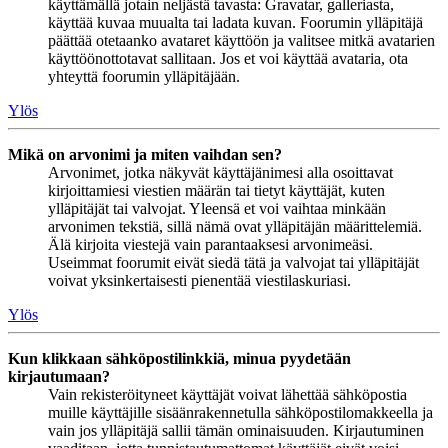
käyttämällä jotain neljästä tavasta: Gravatar, galleriasta,
käyttää kuvaa muualta tai ladata kuvan. Foorumin ylläpitäjä
päättää otetaanko avataret käyttöön ja valitsee mitkä avatarien
käyttöönottotavat sallitaan. Jos et voi käyttää avataria, ota
yhteyttä foorumin ylläpitäjään.
Ylös
Mikä on arvonimi ja miten vaihdan sen?
Arvonimet, jotka näkyvät käyttäjänimesi alla osoittavat
kirjoittamiesi viestien määrän tai tietyt käyttäjät, kuten
ylläpitäjät tai valvojat. Yleensä et voi vaihtaa minkään
arvonimen tekstiä, sillä nämä ovat ylläpitäjän määrittelemiä.
Älä kirjoita viestejä vain parantaaksesi arvonimeäsi.
Useimmat foorumit eivät siedä tätä ja valvojat tai ylläpitäjät
voivat yksinkertaisesti pienentää viestilaskuriasi.
Ylös
Kun klikkaan sähköpostilinkkiä, minua pyydetään
kirjautumaan?
Vain rekisteröityneet käyttäjät voivat lähettää sähköpostia
muille käyttäjille sisäänrakennetulla sähköpostilomakkeella ja
vain jos ylläpitäjä sallii tämän ominaisuuden. Kirjautuminen