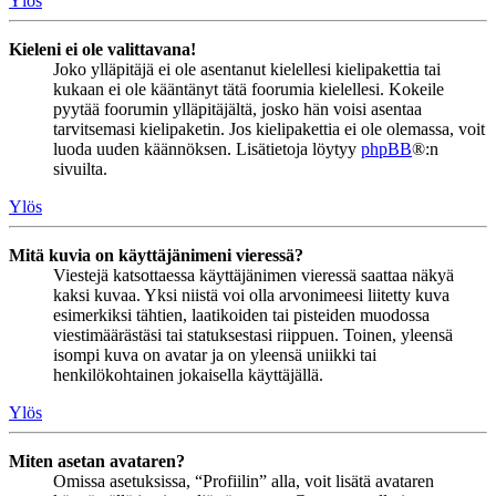
Ylös
Kieleni ei ole valittavana!
Joko ylläpitäjä ei ole asentanut kielellesi kielipakettia tai
kukaan ei ole kääntänyt tätä foorumia kielellesi. Kokeile
pyytää foorumin ylläpitäjältä, josko hän voisi asentaa
tarvitsemasi kielipaketin. Jos kielipakettia ei ole olemassa, voit
luoda uuden käännöksen. Lisätietoja löytyy
phpBB
®:n
sivuilta.
Ylös
Mitä kuvia on käyttäjänimeni vieressä?
Viestejä katsottaessa käyttäjänimen vieressä saattaa näkyä
kaksi kuvaa. Yksi niistä voi olla arvonimeesi liitetty kuva
esimerkiksi tähtien, laatikoiden tai pisteiden muodossa
viestimäärästäsi tai statuksestasi riippuen. Toinen, yleensä
isompi kuva on avatar ja on yleensä uniikki tai
henkilökohtainen jokaisella käyttäjällä.
Ylös
Miten asetan avataren?
Omissa asetuksissa, “Profiilin” alla, voit lisätä avataren