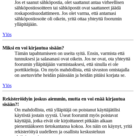
Jos et saanut sähköpostia, olet saattanut antaa virheellisen
sähköpostiosoitteen tai sähköpostit ovat saattaneet jäädä
roskapostisuodattimeen. Jos olet varma, että antamasi
sähköpostiosoite oli oikein, yritä ottaa yhteyttä foorumin
ylläpitäjään.
Ylös
Miksi en voi kirjautua sisään?
Tämän tapahtumiseen on useita syitä. Ensin, varmista että
tunnuksesi ja salasanasi ovat oikein. Jos ne ovat, ota yhteyttä
foorumin ylläpitäjään varmistaaksesi, että sinulla ei ole
porttikieltoja. On myös mahdollista, että sivuston omistajalla
on asetusvirhe heidän päässään ja heidän pitäisi korjata se.
Ylös
Rekisteröidyin joskus aiemmin, mutta en voi enää kirjautua
sisään?!
On mahdollista, että ylläpitäjä on poistanut käyttäjätilisi
käytöstä jostain syystä. Useat foorumit myös poistavat
käyttäjiä, jotka eivät ole kirjoittaneet pitkään aikaan
pienentääkseen tietokantansa kokoa. Jos näin on käynyt, yritä
rekisteröityä uudelleen ja osallistu keskusteluun