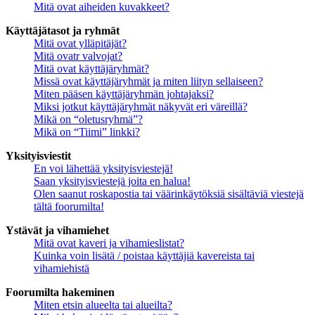
Mitä ovat aiheiden kuvakkeet?
Käyttäjätasot ja ryhmät
Mitä ovat ylläpitäjät?
Mitä ovatr valvojat?
Mitä ovat käyttäjäryhmät?
Missä ovat käyttäjäryhmät ja miten liityn sellaiseen?
Miten pääsen käyttäjäryhmän johtajaksi?
Miksi jotkut käyttäjäryhmät näkyvät eri väreillä?
Mikä on “oletusryhmä”?
Mikä on “Tiimi” linkki?
Yksityisviestit
En voi lähettää yksityisviestejä!
Saan yksityisviestejä joita en halua!
Olen saanut roskapostia tai väärinkäytöksiä sisältäviä viestejä
tältä foorumilta!
Ystävät ja vihamiehet
Mitä ovat kaveri ja vihamieslistat?
Kuinka voin lisätä / poistaa käyttäjiä kavereista tai
vihamiehistä
Foorumilta hakeminen
Miten etsin alueelta tai alueilta?