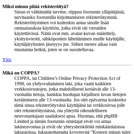
Miksi minun pitää rekisteröityä?
Sinun ei välttämättä tarvitse, riippuu foorumin ylläpitäjästä,
tarvitaanko foorumilla kirjoittamiseen rekisteröitymistä.
Rekisteröityminen voi kuitenkin antaa sinulle lisää
ominaisuuksia käyttöön, jotka eivät ole vieraiden
käytettävissä. Näitä ovat mm. avatar-kuvan määrittely,
yksityisviestit, sähköpostien lähettäminen muille käyttäjille,
käyttäjäryhmien jäsenyys jne. Siihen menee aikaa vain
muutamia hetkiä, joten se on suositeltavaa.
Ylös
Mikä on COPPA?
COPPA, tai Children’s Online Privacy Protection Act of
1998, on yhdysvaltalainen laki, joka vaatii kaikkien
verkkosivustojen, jotka mahdollisesti keräävät alle 13-
vuotiailta tietoja, hankkia huoltajan kirjallisen luvan tietojen
keräämiseen alle 13-vuotiaalta. Jos olet epävarma koskeeko
tämä sinua rekisteröityvänä käyttäjänä tai verkkosivua jolle
olet rekisteröitymässä, ota yhteyttä oikeudelliseen
neuvonantajaan saadaksesi apua. Huomaa, että phpBB
Limited ja tämän foorumin omistajat eivät voi antaa
lakineuvontaa ja eivät ole yhteyshenkilöitä minkäänlaisissa
lakiasioissa, lukuunottamatta kysymystä “Keneen minun tulee