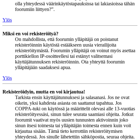
olla yhteydessä väärinkäytöstapauksissa tai lakiasioissa tähän
foorumiin liittyen?”.
Ylös
Miksi en voi rekisteröityä?
On mahdollista, että foorumin ylläpitäjä on poistanut
rekisteröinnin käytöstä estääkseen uusia vierailijoita
rekisteröitymästä. Foorumin ylläpitäjä on voinut myös asettaa
porttikiellon IP-osoitteellesi tai estänyt valitsemasi
käyttäjätunnuksen rekisteröinnin. Ota yhteyttä foorumin
ylläpitäjään saadaksesi apua.
Ylös
Rekisteröidyin, mutta en voi kirjautua!
Tarkista ensin käyttäjätunnuksesi ja salasanasi. Jos ne ovat
oikein, yksi kahdesta asiasta on saattanut tapahtua. Jos
COPPA-tuki on käytössä ja määrittelit olevasi alle 13-vuotias
rekisteröityessäsi, sinun tulee seurata saamiasi ohjeita. Jotkut
foorumit vaativat myös uusien tunnusten aktivoinnin joko
sinun itsesi toimesta tai ylläpitäjän toimesta ennen kuin voit
kirjautua sisään. Tämä tieto kerrottiin rekisteröitymisen
yhteydessä. Jos sinulle lähetettiin sähköpostia, seuraa ohjeita.