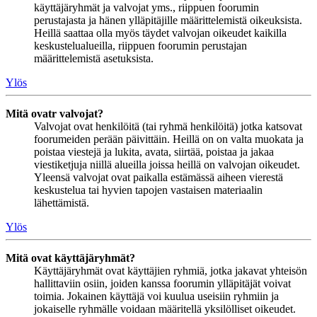
käyttäjäryhmät ja valvojat yms., riippuen foorumin
perustajasta ja hänen ylläpitäjille määrittelemistä oikeuksista.
Heillä saattaa olla myös täydet valvojan oikeudet kaikilla
keskustelualueilla, riippuen foorumin perustajan
määrittelemistä asetuksista.
Ylös
Mitä ovatr valvojat?
Valvojat ovat henkilöitä (tai ryhmä henkilöitä) jotka katsovat
foorumeiden perään päivittäin. Heillä on on valta muokata ja
poistaa viestejä ja lukita, avata, siirtää, poistaa ja jakaa
viestiketjuja niillä alueilla joissa heillä on valvojan oikeudet.
Yleensä valvojat ovat paikalla estämässä aiheen vierestä
keskustelua tai hyvien tapojen vastaisen materiaalin
lähettämistä.
Ylös
Mitä ovat käyttäjäryhmät?
Käyttäjäryhmät ovat käyttäjien ryhmiä, jotka jakavat yhteisön
hallittaviin osiin, joiden kanssa foorumin ylläpitäjät voivat
toimia. Jokainen käyttäjä voi kuulua useisiin ryhmiin ja
jokaiselle ryhmälle voidaan määritellä yksilölliset oikeudet.