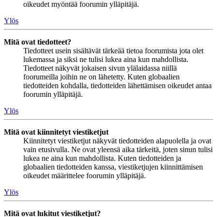
oikeudet myöntää foorumin ylläpitäjä.
Ylös
Mitä ovat tiedotteet?
Tiedotteet usein sisältävät tärkeää tietoa foorumista jota olet
lukemassa ja siksi ne tulisi lukea aina kun mahdollista.
Tiedotteet näkyvät jokaisen sivun ylälaidassa niillä
foorumeilla joihin ne on lähetetty. Kuten globaalien
tiedotteiden kohdalla, tiedotteiden lähettämisen oikeudet antaa
foorumin ylläpitäjä.
Ylös
Mitä ovat kiinnitetyt viestiketjut
Kiinnitetyt viestiketjut näkyvät tiedotteiden alapuolella ja ovat
vain etusivulla. Ne ovat yleensä aika tärkeitä, joten sinun tulisi
lukea ne aina kun mahdollista. Kuten tiedotteiden ja
globaalien tiedotteiden kanssa, viestiketjujen kiinnittämisen
oikeudet määrittelee foorumin ylläpitäjä.
Ylös
Mitä ovat lukitut viestiketjut?