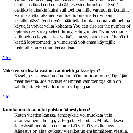
ei ole tarvittavia oikeuksia äänestysten luomiseen. Syötä
otsikko ja ainakin kaksi vaihtoehtoa niille varattuihin kenttiin.
Varmista että jokainen vaihtoehto on omalla rivillään
tekstikentässä. Voit myös määritellä kuinka monta vaihtoehtoa
käyttäjät voivat valita kohdasta You can also set the number of
options users may select during voting under “Kuinka monta
vaihtoehtoa käyttäjä voi valita”, äänestyksen kesto päivinä (0
kestää loputtomasti) ja viimeisenä voit antaa käyttäjille
mahdollisuuden muuttaa ääntään.
Ylös
Miksi en voi lisätä vastausvaihtoehtoja kyselyyn?
Kyselyn vastausvaihtoehtojen määrä on foorumin ylläpitäjän
määrittelemä. Jos tarvitset enemmän vaihtoehtoja kuin on
sallittu, ota yhteyttä foorumin ylläpitäjään.
Ylös
Kuinka muokkaan tai poistan äänestyksen?
Kuten viestien kanssa, äänestyksiä voi muokata vain
alkuperäinen lähettäjä, valvoja tai ylläpitäjä. Muokataksesi
äänestystä, muokkaa ensimmäistä viestiä viestiketjussa.
Äänestys on aina kytketty viestiketjun ensimmäiseen viestiin.