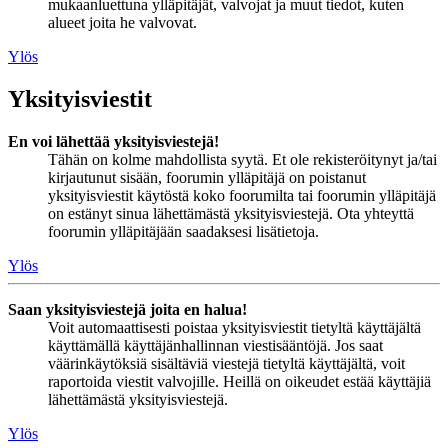
mukaanluettuna ylläpitäjät, valvojat ja muut tiedot, kuten
alueet joita he valvovat.
Ylös
Yksityisviestit
En voi lähettää yksityisviestejä!
Tähän on kolme mahdollista syytä. Et ole rekisteröitynyt ja/tai
kirjautunut sisään, foorumin ylläpitäjä on poistanut
yksityisviestit käytöstä koko foorumilta tai foorumin ylläpitäjä
on estänyt sinua lähettämästä yksityisviestejä. Ota yhteyttä
foorumin ylläpitäjään saadaksesi lisätietoja.
Ylös
Saan yksityisviestejä joita en halua!
Voit automaattisesti poistaa yksityisviestit tietyltä käyttäjältä
käyttämällä käyttäjänhallinnan viestisääntöjä. Jos saat
väärinkäytöksiä sisältäviä viestejä tietyltä käyttäjältä, voit
raportoida viestit valvojille. Heillä on oikeudet estää käyttäjiä
lähettämästä yksityisviestejä.
Ylös