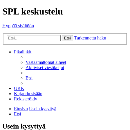
SPL keskustelu
Hyppää sisältöön
Tarkennettu haku
Etsi
Pikalinkit
Vastaamattomat aiheet
Aktiiviset viestiketjut
Etsi
UKK
Kirjaudu sisään
Rekisteröidy
Etusivu
Usein kysyttyä
Etsi
Usein kysyttyä