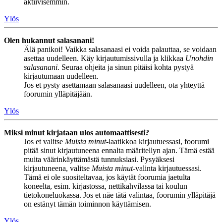
aktiivisemmin.
Ylös
Olen hukannut salasanani!
Älä panikoi! Vaikka salasanaasi ei voida palauttaa, se voidaan
asettaa uudelleen. Käy kirjautumissivulla ja klikkaa
Unohdin
salasanani
. Seuraa ohjeita ja sinun pitäisi kohta pystyä
kirjautumaan uudelleen.
Jos et pysty asettamaan salasanaasi uudelleen, ota yhteyttä
foorumin ylläpitäjään.
Ylös
Miksi minut kirjataan ulos automaattisesti?
Jos et valitse
Muista minut
-laatikkoa kirjautuessasi, foorumi
pitää sinut kirjautuneena ennalta määritellyn ajan. Tämä estää
muita väärinkäyttämästä tunnuksiasi. Pysyäksesi
kirjautuneena, valitse
Muista minut
-valinta kirjautuessasi.
Tämä ei ole suositeltavaa, jos käytät foorumia jaetulta
koneelta, esim. kirjastossa, nettikahvilassa tai koulun
tietokoneluokassa. Jos et näe tätä valintaa, foorumin ylläpitäjä
on estänyt tämän toiminnon käyttämisen.
Ylös