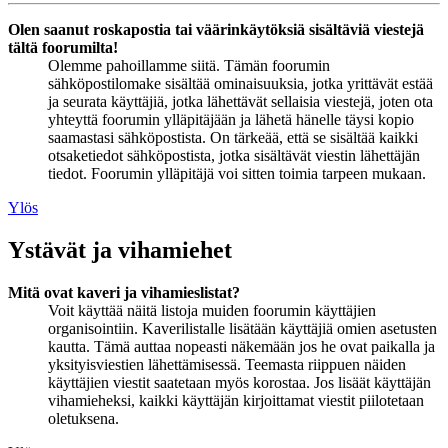
Olen saanut roskapostia tai väärinkäytöksiä sisältäviä viestejä
tältä foorumilta!
Olemme pahoillamme siitä. Tämän foorumin
sähköpostilomake sisältää ominaisuuksia, jotka yrittävät estää
ja seurata käyttäjiä, jotka lähettävät sellaisia viestejä, joten ota
yhteyttä foorumin ylläpitäjään ja lähetä hänelle täysi kopio
saamastasi sähköpostista. On tärkeää, että se sisältää kaikki
otsaketiedot sähköpostista, jotka sisältävät viestin lähettäjän
tiedot. Foorumin ylläpitäjä voi sitten toimia tarpeen mukaan.
Ylös
Ystävät ja vihamiehet
Mitä ovat kaveri ja vihamieslistat?
Voit käyttää näitä listoja muiden foorumin käyttäjien
organisointiin. Kaverilistalle lisätään käyttäjiä omien asetusten
kautta. Tämä auttaa nopeasti näkemään jos he ovat paikalla ja
yksityisviestien lähettämisessä. Teemasta riippuen näiden
käyttäjien viestit saatetaan myös korostaa. Jos lisäät käyttäjän
vihamieheksi, kaikki käyttäjän kirjoittamat viestit piilotetaan
oletuksena.