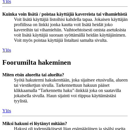
Ylös
Kuinka voin lisätä / poistaa käyttäjiä kavereista tai vihamiehistä
Voit lisätä käyttäjiä listoihisi kahdella tapaa. Jokaisen käyttäjän
profiilissa on linkki jonka kautta voit lisätä heidät joko
kavereihin tai vihamiehiin. Vaihtoehtoisesti omista asetuksista
voit lisätä käyttäjiä suoraan syöttämällä heidän käyttäjänimen.
Voit myös poistaa käyttäjiä listaltasi samalta sivulta.
Ylös
Foorumilta hakeminen
Miten etsin alueelta tai alueilta?
Syötä hakutermi hakukenttään, joka sijaitsee etusivulla, alueen
tai viestiketjun sivulla. Tarkennettuun hakuun pääset
klikkaamalla “Tarkennettu haku”-linkkiä joka on saatavilla
jokaisella sivulla. Haun sijainti voi riippua käyttämästäsi
tyylistä.
Ylös
Miksi hakuni ei löytänyt mitään?
Hakusi oli todennäköisesti liian epämääräinen ja sisälsi useita