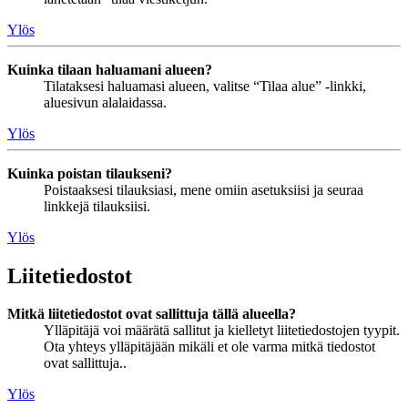
Ylös
Kuinka tilaan haluamani alueen?
Tilataksesi haluamasi alueen, valitse “Tilaa alue” -linkki,
aluesivun alalaidassa.
Ylös
Kuinka poistan tilaukseni?
Poistaaksesi tilauksiasi, mene omiin asetuksiisi ja seuraa
linkkejä tilauksiisi.
Ylös
Liitetiedostot
Mitkä liitetiedostot ovat sallittuja tällä alueella?
Ylläpitäjä voi määrätä sallitut ja kielletyt liitetiedostojen tyypit.
Ota yhteys ylläpitäjään mikäli et ole varma mitkä tiedostot
ovat sallittuja..
Ylös