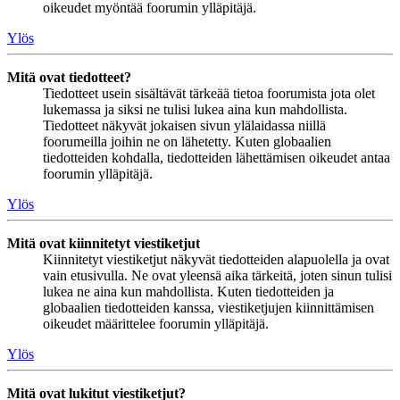
oikeudet myöntää foorumin ylläpitäjä.
Ylös
Mitä ovat tiedotteet?
Tiedotteet usein sisältävät tärkeää tietoa foorumista jota olet
lukemassa ja siksi ne tulisi lukea aina kun mahdollista.
Tiedotteet näkyvät jokaisen sivun ylälaidassa niillä
foorumeilla joihin ne on lähetetty. Kuten globaalien
tiedotteiden kohdalla, tiedotteiden lähettämisen oikeudet antaa
foorumin ylläpitäjä.
Ylös
Mitä ovat kiinnitetyt viestiketjut
Kiinnitetyt viestiketjut näkyvät tiedotteiden alapuolella ja ovat
vain etusivulla. Ne ovat yleensä aika tärkeitä, joten sinun tulisi
lukea ne aina kun mahdollista. Kuten tiedotteiden ja
globaalien tiedotteiden kanssa, viestiketjujen kiinnittämisen
oikeudet määrittelee foorumin ylläpitäjä.
Ylös
Mitä ovat lukitut viestiketjut?