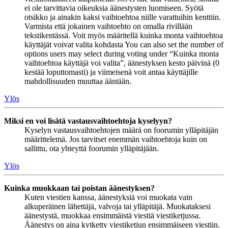
ei ole tarvittavia oikeuksia äänestysten luomiseen. Syötä
otsikko ja ainakin kaksi vaihtoehtoa niille varattuihin kenttiin.
Varmista että jokainen vaihtoehto on omalla rivillään
tekstikentässä. Voit myös määritellä kuinka monta vaihtoehtoa
käyttäjät voivat valita kohdasta You can also set the number of
options users may select during voting under “Kuinka monta
vaihtoehtoa käyttäjä voi valita”, äänestyksen kesto päivinä (0
kestää loputtomasti) ja viimeisenä voit antaa käyttäjille
mahdollisuuden muuttaa ääntään.
Ylös
Miksi en voi lisätä vastausvaihtoehtoja kyselyyn?
Kyselyn vastausvaihtoehtojen määrä on foorumin ylläpitäjän
määrittelemä. Jos tarvitset enemmän vaihtoehtoja kuin on
sallittu, ota yhteyttä foorumin ylläpitäjään.
Ylös
Kuinka muokkaan tai poistan äänestyksen?
Kuten viestien kanssa, äänestyksiä voi muokata vain
alkuperäinen lähettäjä, valvoja tai ylläpitäjä. Muokataksesi
äänestystä, muokkaa ensimmäistä viestiä viestiketjussa.
Äänestys on aina kytketty viestiketjun ensimmäiseen viestiin.