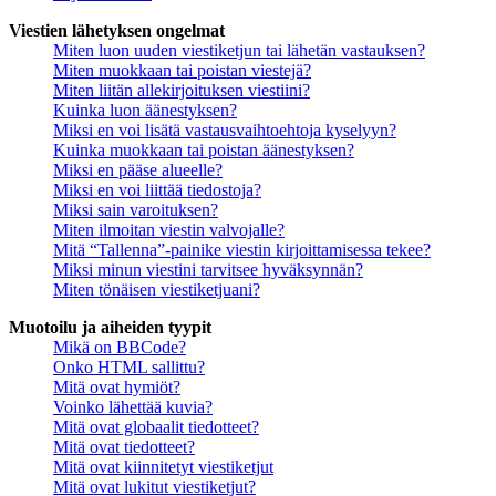
Viestien lähetyksen ongelmat
Miten luon uuden viestiketjun tai lähetän vastauksen?
Miten muokkaan tai poistan viestejä?
Miten liitän allekirjoituksen viestiini?
Kuinka luon äänestyksen?
Miksi en voi lisätä vastausvaihtoehtoja kyselyyn?
Kuinka muokkaan tai poistan äänestyksen?
Miksi en pääse alueelle?
Miksi en voi liittää tiedostoja?
Miksi sain varoituksen?
Miten ilmoitan viestin valvojalle?
Mitä “Tallenna”-painike viestin kirjoittamisessa tekee?
Miksi minun viestini tarvitsee hyväksynnän?
Miten tönäisen viestiketjuani?
Muotoilu ja aiheiden tyypit
Mikä on BBCode?
Onko HTML sallittu?
Mitä ovat hymiöt?
Voinko lähettää kuvia?
Mitä ovat globaalit tiedotteet?
Mitä ovat tiedotteet?
Mitä ovat kiinnitetyt viestiketjut
Mitä ovat lukitut viestiketjut?