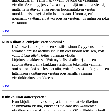
muokkausajan. Tämä näkyy vain jos joku on vastannut
viestiin. Se ei näy, jos valvoja tai ylläpitäjä muokkaa viestiä,
mutta he saattavat jättää pienen huomautuksen viestin
muokkaamisen syistä niin halutessaan. Huomaa, että
normaalit käyttäjät eivät voi poistaa viestejä, jos niihin on joku
vastannut.
Ylös
Miten liitän allekirjoituksen viestiini?
Lisätäksesi allekirjoituksen viestiisi, sinun täytyy ensin luoda
sellainen omissa asetuksissa. Kun olet luonut sellaisen, voit
valita
Lisää allekirjoitus
-valinnan viestin
kirjoituslomakkeessa. Voit myös lisätä allekirjoituksen
automaattisesti aina kaikkiin viesteihisi tekemällä valinnan
omissa asetuksissa. Jos teet niin, voit silti estää allekirjoituksen
liittämisen yksittäiseen viestiin poistamalla valinnan
viestinkirjoituslomakkeessa.
Ylös
Kuinka luon äänestyksen?
Kun kirjoitat uuta viestiketjua tai muokkaat viestiketjun
ensimmäistä viestiä, klikkaa "Luo äänestys"-välilehteä
viestilomakkeen alapuolella. Jos et näe tätä välilehteä, sinulla