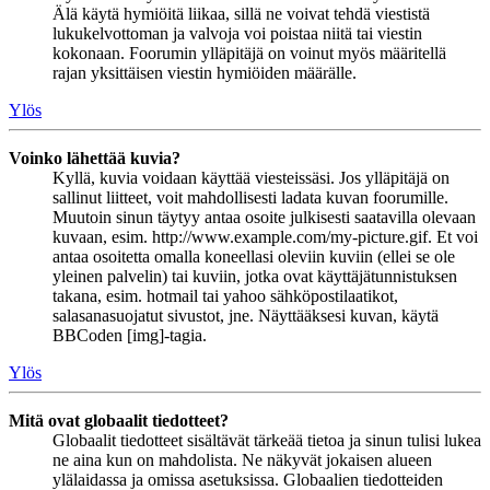
Älä käytä hymiöitä liikaa, sillä ne voivat tehdä viestistä
lukukelvottoman ja valvoja voi poistaa niitä tai viestin
kokonaan. Foorumin ylläpitäjä on voinut myös määritellä
rajan yksittäisen viestin hymiöiden määrälle.
Ylös
Voinko lähettää kuvia?
Kyllä, kuvia voidaan käyttää viesteissäsi. Jos ylläpitäjä on
sallinut liitteet, voit mahdollisesti ladata kuvan foorumille.
Muutoin sinun täytyy antaa osoite julkisesti saatavilla olevaan
kuvaan, esim. http://www.example.com/my-picture.gif. Et voi
antaa osoitetta omalla koneellasi oleviin kuviin (ellei se ole
yleinen palvelin) tai kuviin, jotka ovat käyttäjätunnistuksen
takana, esim. hotmail tai yahoo sähköpostilaatikot,
salasanasuojatut sivustot, jne. Näyttääksesi kuvan, käytä
BBCoden [img]-tagia.
Ylös
Mitä ovat globaalit tiedotteet?
Globaalit tiedotteet sisältävät tärkeää tietoa ja sinun tulisi lukea
ne aina kun on mahdolista. Ne näkyvät jokaisen alueen
ylälaidassa ja omissa asetuksissa. Globaalien tiedotteiden