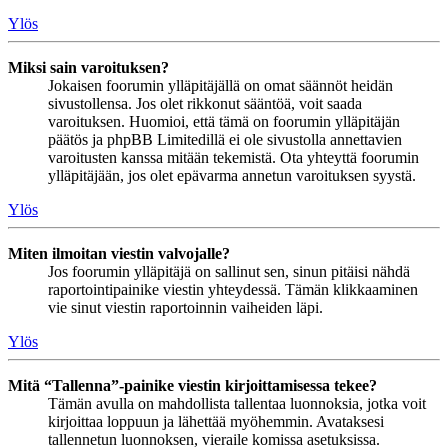
Ylös
Miksi sain varoituksen?
Jokaisen foorumin ylläpitäjällä on omat säännöt heidän
sivustollensa. Jos olet rikkonut sääntöä, voit saada
varoituksen. Huomioi, että tämä on foorumin ylläpitäjän
päätös ja phpBB Limitedillä ei ole sivustolla annettavien
varoitusten kanssa mitään tekemistä. Ota yhteyttä foorumin
ylläpitäjään, jos olet epävarma annetun varoituksen syystä.
Ylös
Miten ilmoitan viestin valvojalle?
Jos foorumin ylläpitäjä on sallinut sen, sinun pitäisi nähdä
raportointipainike viestin yhteydessä. Tämän klikkaaminen
vie sinut viestin raportoinnin vaiheiden läpi.
Ylös
Mitä “Tallenna”-painike viestin kirjoittamisessa tekee?
Tämän avulla on mahdollista tallentaa luonnoksia, jotka voit
kirjoittaa loppuun ja lähettää myöhemmin. Avataksesi
tallennetun luonnoksen, vieraile komissa asetuksissa.