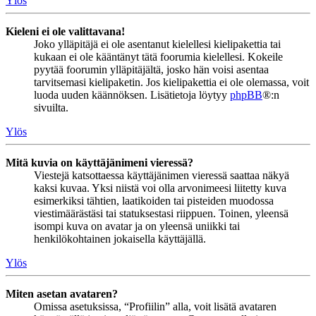
Ylös
Kieleni ei ole valittavana!
Joko ylläpitäjä ei ole asentanut kielellesi kielipakettia tai
kukaan ei ole kääntänyt tätä foorumia kielellesi. Kokeile
pyytää foorumin ylläpitäjältä, josko hän voisi asentaa
tarvitsemasi kielipaketin. Jos kielipakettia ei ole olemassa, voit
luoda uuden käännöksen. Lisätietoja löytyy
phpBB
®:n
sivuilta.
Ylös
Mitä kuvia on käyttäjänimeni vieressä?
Viestejä katsottaessa käyttäjänimen vieressä saattaa näkyä
kaksi kuvaa. Yksi niistä voi olla arvonimeesi liitetty kuva
esimerkiksi tähtien, laatikoiden tai pisteiden muodossa
viestimäärästäsi tai statuksestasi riippuen. Toinen, yleensä
isompi kuva on avatar ja on yleensä uniikki tai
henkilökohtainen jokaisella käyttäjällä.
Ylös
Miten asetan avataren?
Omissa asetuksissa, “Profiilin” alla, voit lisätä avataren