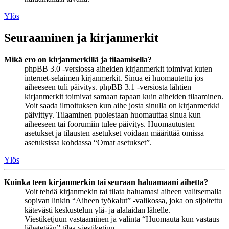
Ylös
Seuraaminen ja kirjanmerkit
Mikä ero on kirjanmerkillä ja tilaamisella?
phpBB 3.0 -versiossa aiheiden kirjanmerkit toimivat kuten
internet-selaimen kirjanmerkit. Sinua ei huomautettu jos
aiheeseen tuli päivitys. phpBB 3.1 -versiosta lähtien
kirjanmerkit toimivat samaan tapaan kuin aiheiden tilaaminen.
Voit saada ilmoituksen kun aihe josta sinulla on kirjanmerkki
päivittyy. Tilaaminen puolestaan huomauttaa sinua kun
aiheeseen tai foorumiin tulee päivitys. Huomautusten
asetukset ja tilausten asetukset voidaan määrittää omissa
asetuksissa kohdassa “Omat asetukset”.
Ylös
Kuinka teen kirjanmerkin tai seuraan haluamaani aihetta?
Voit tehdä kirjanmekin tai tilata haluamasi aiheen valitsemalla
sopivan linkin “Aiheen työkalut” -valikossa, joka on sijoitettu
kätevästi keskustelun ylä- ja alalaidan lähelle.
Viestiketjuun vastaaminen ja valinta “Huomauta kun vastaus
lähetetään” tilaa viestiketjun.