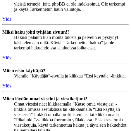
yleisiä termejä, joita phpBB ei ole indeksoinut. Ole tarkempi
ja käytä Tarkennetun haun valintoja.
Ylös
Miksi haku johti tyhjään sivuun!?
Hakusi palautti liian monta tulosta ja palvelin ei pystynyt
käsittelemään niitä. Käytä “Tarkennettua hakua” ja ole
tarkempi hakuehdoissa ja alueissa joilta etsit.
Ylös
Miten etsin käyttäjiä?
Vieraile “Käyttäjät”-sivulla ja klikkaa “Etsi käyttäjä”-linkkiä.
Ylös
Miten löydän omat viestini ja viestiketjuni?
Omat viestisi näet klikkaamalla “Katso omia viestejäsi”-
linkkiä omissa asetuksissa tai klikkaamalla “Etsi käyttäjän
viesteistä”-linkkiä omalla profiilisivullasi tai klikkaamalla
“Pikalinkit”-valikkoa foorumin ylälaidassa. Etsiäksesi omia
viestiketjuja, käytä tarkennettua hakua ja täytä sen hakuehdot
haluamallasi tavalla.