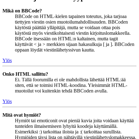
Mikä on BBCode?
BBCode on HTML-kielen tapainen toteutus, joka tarjoaa
tiettyjen viestin osien muotoilumahdollisuuden. BBCoden
käytöstä päättää ylläpitäjä, mutta se voidaan ottaa pois
käytöstä myös viestikohtaisesti viestin kirjoituslomakkeella.
BBCode itsessään on HTML:n kaltainen, mutta tagit
käyttävät < ja > merkkien sijaan hakasulkuja [ ja ]. BBCoden
oppaan löydät viestinlähetyssivun kautta.
Ylös
Onko HTML sallittu?
Ei. Tällä foorumilla ei ole mahdollista lähettää HTML:ää
siten, että se toimisi HTML-koodina. Yleisimmät HTML-
muotoilut voi kuitenkin tehdä BBCoden avulla.
Ylös
Mitä ovat hymiöt?
Hymiöt tai emoticonit ovat pieniä kuvia joita voidaan käyttää
tunteiden ilmaisemiseen lyhyitä koodeja käyttämällä.
Esimerkiksi :) tarkoittaa iloista ja :( tarkoittaa surullista.
Hymiöiden täysi lista on nähtävillä viestinlähetyslomakkeessa.