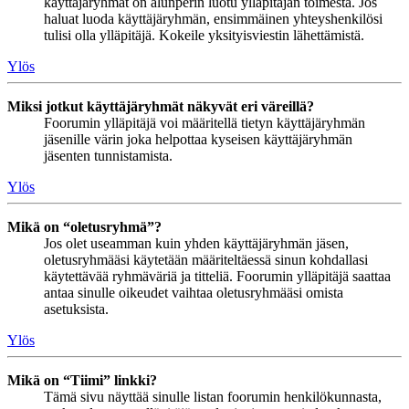
käyttäjäryhmät on alunperin luotu ylläpitäjän toimesta. Jos
haluat luoda käyttäjäryhmän, ensimmäinen yhteyshenkilösi
tulisi olla ylläpitäjä. Kokeile yksityisviestin lähettämistä.
Ylös
Miksi jotkut käyttäjäryhmät näkyvät eri väreillä?
Foorumin ylläpitäjä voi määritellä tietyn käyttäjäryhmän
jäsenille värin joka helpottaa kyseisen käyttäjäryhmän
jäsenten tunnistamista.
Ylös
Mikä on “oletusryhmä”?
Jos olet useamman kuin yhden käyttäjäryhmän jäsen,
oletusryhmääsi käytetään määriteltäessä sinun kohdallasi
käytettävää ryhmäväriä ja titteliä. Foorumin ylläpitäjä saattaa
antaa sinulle oikeudet vaihtaa oletusryhmääsi omista
asetuksista.
Ylös
Mikä on “Tiimi” linkki?
Tämä sivu näyttää sinulle listan foorumin henkilökunnasta,