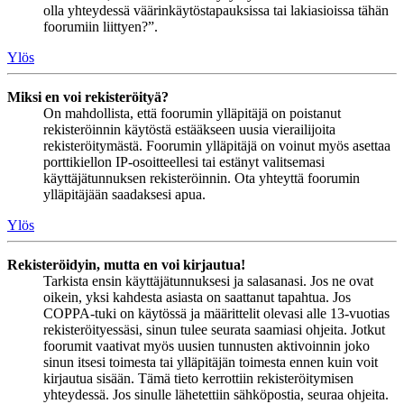
olla yhteydessä väärinkäytöstapauksissa tai lakiasioissa tähän
foorumiin liittyen?”.
Ylös
Miksi en voi rekisteröityä?
On mahdollista, että foorumin ylläpitäjä on poistanut
rekisteröinnin käytöstä estääkseen uusia vierailijoita
rekisteröitymästä. Foorumin ylläpitäjä on voinut myös asettaa
porttikiellon IP-osoitteellesi tai estänyt valitsemasi
käyttäjätunnuksen rekisteröinnin. Ota yhteyttä foorumin
ylläpitäjään saadaksesi apua.
Ylös
Rekisteröidyin, mutta en voi kirjautua!
Tarkista ensin käyttäjätunnuksesi ja salasanasi. Jos ne ovat
oikein, yksi kahdesta asiasta on saattanut tapahtua. Jos
COPPA-tuki on käytössä ja määrittelit olevasi alle 13-vuotias
rekisteröityessäsi, sinun tulee seurata saamiasi ohjeita. Jotkut
foorumit vaativat myös uusien tunnusten aktivoinnin joko
sinun itsesi toimesta tai ylläpitäjän toimesta ennen kuin voit
kirjautua sisään. Tämä tieto kerrottiin rekisteröitymisen
yhteydessä. Jos sinulle lähetettiin sähköpostia, seuraa ohjeita.