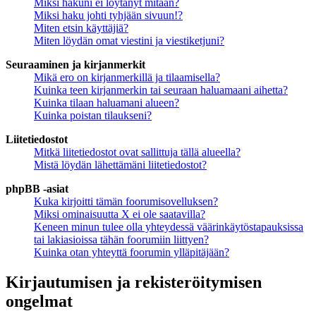
Miksi hakuni ei löytänyt mitään?
Miksi haku johti tyhjään sivuun!?
Miten etsin käyttäjiä?
Miten löydän omat viestini ja viestiketjuni?
Seuraaminen ja kirjanmerkit
Mikä ero on kirjanmerkillä ja tilaamisella?
Kuinka teen kirjanmerkin tai seuraan haluamaani aihetta?
Kuinka tilaan haluamani alueen?
Kuinka poistan tilaukseni?
Liitetiedostot
Mitkä liitetiedostot ovat sallittuja tällä alueella?
Mistä löydän lähettämäni liitetiedostot?
phpBB -asiat
Kuka kirjoitti tämän foorumisovelluksen?
Miksi ominaisuutta X ei ole saatavilla?
Keneen minun tulee olla yhteydessä väärinkäytöstapauksissa
tai lakiasioissa tähän foorumiin liittyen?
Kuinka otan yhteyttä foorumin ylläpitäjään?
Kirjautumisen ja rekisteröitymisen
ongelmat