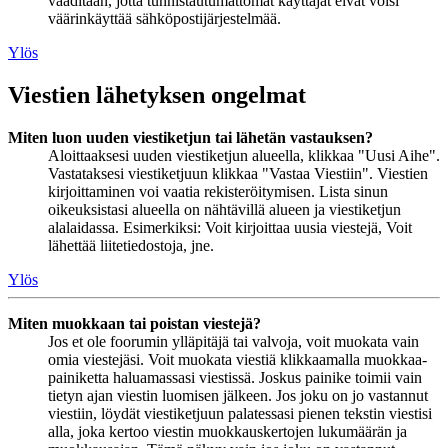
vaaditaan, jotta tunnistautumattomat käyttäjät eivät voisi
väärinkäyttää sähköpostijärjestelmää.
Ylös
Viestien lähetyksen ongelmat
Miten luon uuden viestiketjun tai lähetän vastauksen?
Aloittaaksesi uuden viestiketjun alueella, klikkaa "Uusi Aihe".
Vastataksesi viestiketjuun klikkaa "Vastaa Viestiin". Viestien
kirjoittaminen voi vaatia rekisteröitymisen. Lista sinun
oikeuksistasi alueella on nähtävillä alueen ja viestiketjun
alalaidassa. Esimerkiksi: Voit kirjoittaa uusia viestejä, Voit
lähettää liitetiedostoja, jne.
Ylös
Miten muokkaan tai poistan viestejä?
Jos et ole foorumin ylläpitäjä tai valvoja, voit muokata vain
omia viestejäsi. Voit muokata viestiä klikkaamalla muokkaa-
painiketta haluamassasi viestissä. Joskus painike toimii vain
tietyn ajan viestin luomisen jälkeen. Jos joku on jo vastannut
viestiin, löydät viestiketjuun palatessasi pienen tekstin viestisi
alla, joka kertoo viestin muokkauskertojen lukumäärän ja