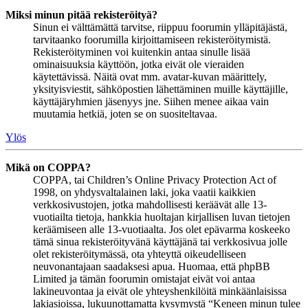
Miksi minun pitää rekisteröityä?
Sinun ei välttämättä tarvitse, riippuu foorumin ylläpitäjästä,
tarvitaanko foorumilla kirjoittamiseen rekisteröitymistä.
Rekisteröityminen voi kuitenkin antaa sinulle lisää
ominaisuuksia käyttöön, jotka eivät ole vieraiden
käytettävissä. Näitä ovat mm. avatar-kuvan määrittely,
yksityisviestit, sähköpostien lähettäminen muille käyttäjille,
käyttäjäryhmien jäsenyys jne. Siihen menee aikaa vain
muutamia hetkiä, joten se on suositeltavaa.
Ylös
Mikä on COPPA?
COPPA, tai Children’s Online Privacy Protection Act of
1998, on yhdysvaltalainen laki, joka vaatii kaikkien
verkkosivustojen, jotka mahdollisesti keräävät alle 13-
vuotiailta tietoja, hankkia huoltajan kirjallisen luvan tietojen
keräämiseen alle 13-vuotiaalta. Jos olet epävarma koskeeko
tämä sinua rekisteröityvänä käyttäjänä tai verkkosivua jolle
olet rekisteröitymässä, ota yhteyttä oikeudelliseen
neuvonantajaan saadaksesi apua. Huomaa, että phpBB
Limited ja tämän foorumin omistajat eivät voi antaa
lakineuvontaa ja eivät ole yhteyshenkilöitä minkäänlaisissa
lakiasioissa, lukuunottamatta kysymystä “Keneen minun tulee