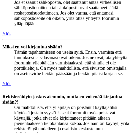
Jos et saanut sähköpostia, olet saattanut antaa virheellisen
sähköpostiosoitteen tai sähköpostit ovat saattaneet jäädä
roskapostisuodattimeen. Jos olet varma, että antamasi
sähköpostiosoite oli oikein, yritä ottaa yhteyttä foorumin
ylläpitäjään.
Ylös
Miksi en voi kirjautua sisään?
Tämän tapahtumiseen on useita syitä. Ensin, varmista että
tunnuksesi ja salasanasi ovat oikein. Jos ne ovat, ota yhteyttä
foorumin ylläpitäjään varmistaaksesi, että sinulla ei ole
porttikieltoja. On myös mahdollista, että sivuston omistajalla
on asetusvirhe heidän päässään ja heidän pitäisi korjata se.
Ylös
Rekisteröidyin joskus aiemmin, mutta en voi enää kirjautua
sisään?!
On mahdollista, että ylläpitäjä on poistanut käyttäjätilisi
käytöstä jostain syystä. Useat foorumit myös poistavat
käyttäjiä, jotka eivät ole kirjoittaneet pitkään aikaan
pienentääkseen tietokantansa kokoa. Jos näin on käynyt, yritä
rekisteröityä uudelleen ja osallistu keskusteluun