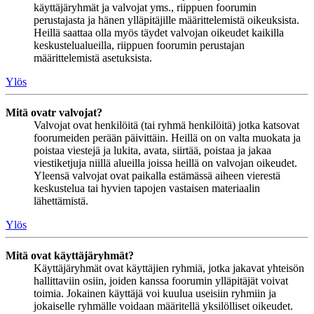
käyttäjäryhmät ja valvojat yms., riippuen foorumin
perustajasta ja hänen ylläpitäjille määrittelemistä oikeuksista.
Heillä saattaa olla myös täydet valvojan oikeudet kaikilla
keskustelualueilla, riippuen foorumin perustajan
määrittelemistä asetuksista.
Ylös
Mitä ovatr valvojat?
Valvojat ovat henkilöitä (tai ryhmä henkilöitä) jotka katsovat
foorumeiden perään päivittäin. Heillä on on valta muokata ja
poistaa viestejä ja lukita, avata, siirtää, poistaa ja jakaa
viestiketjuja niillä alueilla joissa heillä on valvojan oikeudet.
Yleensä valvojat ovat paikalla estämässä aiheen vierestä
keskustelua tai hyvien tapojen vastaisen materiaalin
lähettämistä.
Ylös
Mitä ovat käyttäjäryhmät?
Käyttäjäryhmät ovat käyttäjien ryhmiä, jotka jakavat yhteisön
hallittaviin osiin, joiden kanssa foorumin ylläpitäjät voivat
toimia. Jokainen käyttäjä voi kuulua useisiin ryhmiin ja
jokaiselle ryhmälle voidaan määritellä yksilölliset oikeudet.