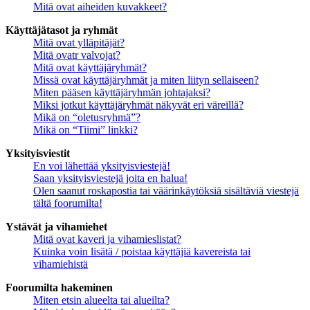
Mitä ovat aiheiden kuvakkeet?
Käyttäjätasot ja ryhmät
Mitä ovat ylläpitäjät?
Mitä ovatr valvojat?
Mitä ovat käyttäjäryhmät?
Missä ovat käyttäjäryhmät ja miten liityn sellaiseen?
Miten pääsen käyttäjäryhmän johtajaksi?
Miksi jotkut käyttäjäryhmät näkyvät eri väreillä?
Mikä on “oletusryhmä”?
Mikä on “Tiimi” linkki?
Yksityisviestit
En voi lähettää yksityisviestejä!
Saan yksityisviestejä joita en halua!
Olen saanut roskapostia tai väärinkäytöksiä sisältäviä viestejä
tältä foorumilta!
Ystävät ja vihamiehet
Mitä ovat kaveri ja vihamieslistat?
Kuinka voin lisätä / poistaa käyttäjiä kavereista tai
vihamiehistä
Foorumilta hakeminen
Miten etsin alueelta tai alueilta?