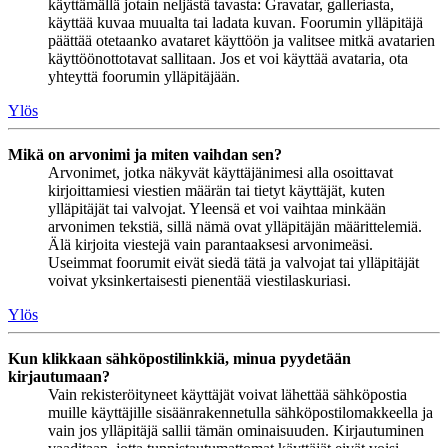
käyttämällä jotain neljästä tavasta: Gravatar, galleriasta,
käyttää kuvaa muualta tai ladata kuvan. Foorumin ylläpitäjä
päättää otetaanko avataret käyttöön ja valitsee mitkä avatarien
käyttöönottotavat sallitaan. Jos et voi käyttää avataria, ota
yhteyttä foorumin ylläpitäjään.
Ylös
Mikä on arvonimi ja miten vaihdan sen?
Arvonimet, jotka näkyvät käyttäjänimesi alla osoittavat
kirjoittamiesi viestien määrän tai tietyt käyttäjät, kuten
ylläpitäjät tai valvojat. Yleensä et voi vaihtaa minkään
arvonimen tekstiä, sillä nämä ovat ylläpitäjän määrittelemiä.
Älä kirjoita viestejä vain parantaaksesi arvonimeäsi.
Useimmat foorumit eivät siedä tätä ja valvojat tai ylläpitäjät
voivat yksinkertaisesti pienentää viestilaskuriasi.
Ylös
Kun klikkaan sähköpostilinkkiä, minua pyydetään
kirjautumaan?
Vain rekisteröityneet käyttäjät voivat lähettää sähköpostia
muille käyttäjille sisäänrakennetulla sähköpostilomakkeella ja
vain jos ylläpitäjä sallii tämän ominaisuuden. Kirjautuminen