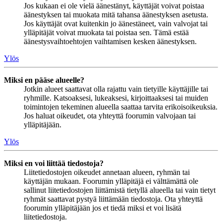
Jos kukaan ei ole vielä äänestänyt, käyttäjät voivat poistaa
äänestyksen tai muokata mitä tahansa äänestyksen asetusta.
Jos käyttäjät ovat kuitenkin jo äänestäneet, vain valvojat tai
ylläpitäjät voivat muokata tai poistaa sen. Tämä estää
äänestysvaihtoehtojen vaihtamisen kesken äänestyksen.
Ylös
Miksi en pääse alueelle?
Jotkin alueet saattavat olla rajattu vain tietyille käyttäjille tai
ryhmille. Katsoaksesi, lukeaksesi, kirjoittaaksesi tai muiden
toimintojen tekeminen alueella saattaa tarvita erikoisoikeuksia.
Jos haluat oikeudet, ota yhteyttä foorumin valvojaan tai
ylläpitäjään.
Ylös
Miksi en voi liittää tiedostoja?
Liitetiedostojen oikeudet annetaan alueen, ryhmän tai
käyttäjän mukaan. Foorumin ylläpitäjä ei välttämättä ole
sallinut liitetiedostojen liittämistä tietyllä alueella tai vain tietyt
ryhmät saattavat pystyä liittämään tiedostoja. Ota yhteyttä
foorumin ylläpitäjään jos et tiedä miksi et voi lisätä
liitetiedostoja.