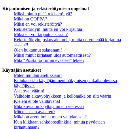
Kirjautumisen ja rekisteröitymisen ongelmat
Miksi minun pitää rekisteröityä?
Mikä on COPPA?
Miksi en voi rekisteröityä?
Rekisteröidyin, mutta en voi kirjautua!
Miksi en voi kirjautua sisään?
Rekisteröidyin joskus aiemmin, mutta en voi enää kirjautua
sisään?!
Olen hukannut salasanani!
Miksi minut kirjataan ulos automaattisesti?
Mitä “Poista foorumin evästeet” tekee?
Käyttäjän asetukset
Miten muutan asetuksiani?
Kuinka estän käyttäjänimeni näkymisen paikalla olevissa
käyttäjissä?
Ajat ovat väärin!
Vaihdoin aikavyöhykkeen ja kellonaika on silti väärin!
Kieleni ei ole valittavana!
Mitä kuvia on käyttäjänimeni vieressä?
Miten asetan avataren?
Mikä on arvonimi ja miten vaihdan sen?
Kun klikkaan sähköpostilinkkiä, minua pyydetään
kirjautumaan?