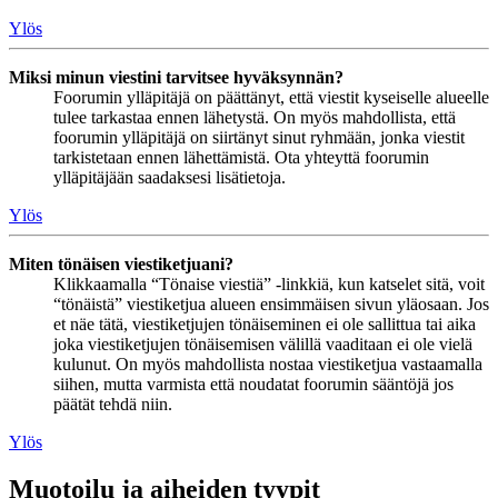
Ylös
Miksi minun viestini tarvitsee hyväksynnän?
Foorumin ylläpitäjä on päättänyt, että viestit kyseiselle alueelle
tulee tarkastaa ennen lähetystä. On myös mahdollista, että
foorumin ylläpitäjä on siirtänyt sinut ryhmään, jonka viestit
tarkistetaan ennen lähettämistä. Ota yhteyttä foorumin
ylläpitäjään saadaksesi lisätietoja.
Ylös
Miten tönäisen viestiketjuani?
Klikkaamalla “Tönaise viestiä” -linkkiä, kun katselet sitä, voit
“tönäistä” viestiketjua alueen ensimmäisen sivun yläosaan. Jos
et näe tätä, viestiketjujen tönäiseminen ei ole sallittua tai aika
joka viestiketjujen tönäisemisen välillä vaaditaan ei ole vielä
kulunut. On myös mahdollista nostaa viestiketjua vastaamalla
siihen, mutta varmista että noudatat foorumin sääntöjä jos
päätät tehdä niin.
Ylös
Muotoilu ja aiheiden tyypit