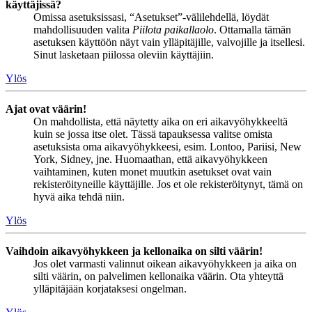
käyttäjissä?
Omissa asetuksissasi, “Asetukset”-välilehdellä, löydät
mahdollisuuden valita
Piilota paikallaolo
. Ottamalla tämän
asetuksen käyttöön näyt vain ylläpitäjille, valvojille ja itsellesi.
Sinut lasketaan piilossa oleviin käyttäjiin.
Ylös
Ajat ovat väärin!
On mahdollista, että näytetty aika on eri aikavyöhykkeeltä
kuin se jossa itse olet. Tässä tapauksessa valitse omista
asetuksista oma aikavyöhykkeesi, esim. Lontoo, Pariisi, New
York, Sidney, jne. Huomaathan, että aikavyöhykkeen
vaihtaminen, kuten monet muutkin asetukset ovat vain
rekisteröityneille käyttäjille. Jos et ole rekisteröitynyt, tämä on
hyvä aika tehdä niin.
Ylös
Vaihdoin aikavyöhykkeen ja kellonaika on silti väärin!
Jos olet varmasti valinnut oikean aikavyöhykkeen ja aika on
silti väärin, on palvelimen kellonaika väärin. Ota yhteyttä
ylläpitäjään korjataksesi ongelman.