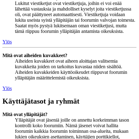
Lukitut viestiketjut ovat viestiketjuja, joihin ei voi enää
lähettää vastauksia ja mahdolliset kyselyt joita viestiketjussa
oli, ovat päättyneet automaattisesti. Viestiketjuja voidaan
lukita useista syistä ylläpitäjän tai foorumin valvojan toimesta.
Saatat myös pystyä lukitsemaan oman viestiketjusi, mutta
tämä riippuu foorumin ylläpitäjän antamista oikeuksista.
Ylös
Mitä ovat aiheiden kuvakkeet?
Aiheiden kuvakkeet ovat aiheen aloittajan valitsemia
kuvakkeita joiden on tarkoitus kuvastaa niiden sisältöä.
Aiheiden kuvakkeiden käyttöoikeudet riippuvat foorumin
ylläpitäjän määrittelemistä oikeuksista.
Ylös
Käyttäjätasot ja ryhmät
Mitä ovat ylläpitäjät?
Ylläpitäjät ovat jäseniä joille on annettu korkeimman tason
kontrolli koko foorumiin. Nämä jäsenet voivat hallita
foorumin kaikkia foorumin toiminnan osa-alueita, mukaan
lukien oikeuksien asettaminen, käyttäjien porttikiellot,