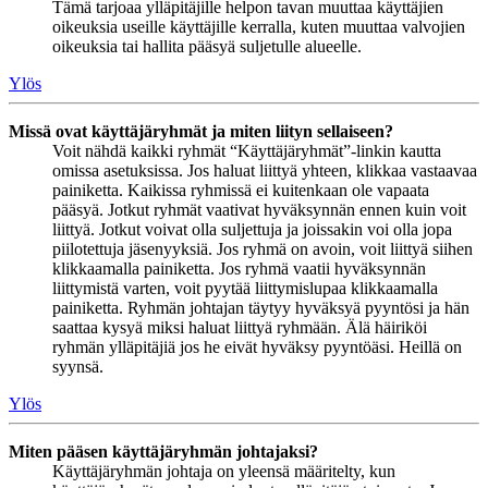
Tämä tarjoaa ylläpitäjille helpon tavan muuttaa käyttäjien
oikeuksia useille käyttäjille kerralla, kuten muuttaa valvojien
oikeuksia tai hallita pääsyä suljetulle alueelle.
Ylös
Missä ovat käyttäjäryhmät ja miten liityn sellaiseen?
Voit nähdä kaikki ryhmät “Käyttäjäryhmät”-linkin kautta
omissa asetuksissa. Jos haluat liittyä yhteen, klikkaa vastaavaa
painiketta. Kaikissa ryhmissä ei kuitenkaan ole vapaata
pääsyä. Jotkut ryhmät vaativat hyväksynnän ennen kuin voit
liittyä. Jotkut voivat olla suljettuja ja joissakin voi olla jopa
piilotettuja jäsenyyksiä. Jos ryhmä on avoin, voit liittyä siihen
klikkaamalla painiketta. Jos ryhmä vaatii hyväksynnän
liittymistä varten, voit pyytää liittymislupaa klikkaamalla
painiketta. Ryhmän johtajan täytyy hyväksyä pyyntösi ja hän
saattaa kysyä miksi haluat liittyä ryhmään. Älä häiriköi
ryhmän ylläpitäjiä jos he eivät hyväksy pyyntöäsi. Heillä on
syynsä.
Ylös
Miten pääsen käyttäjäryhmän johtajaksi?
Käyttäjäryhmän johtaja on yleensä määritelty, kun