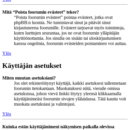
Mitä “Poista foorumin evästeet” tekee?
“Poista foorumin evästeet” poistaa evästeet, jotka ovat
phpBB:n luomia. Ne tunnistavat sinut ja pitävät sinut
kirjautuneena foorumille. Evästeet tarjoavat myös toimintoja,
kuten luettujen seurantaa, jos ne ovat foorumin ylläpitäjän
käyttöönottamia. Jos sinulla on sisään tai uloskirjautumisen
kanssa ongelmia, foorumin evästeiden poistaminen voi auttaa.
Ylös
Käyttäjän asetukset
Miten muutan asetuksiani?
Jos olet rekisteröitynyt käyttäjä, kaikki asetuksesi tallennetaan
foorumin tietokantaan. Muokataksesi niitä, vieraile omissa
asetuksissa, johon vievä linkki löytyy yleensä klikkaamalla
käyttäjänimeäsi foorumin sivujen ylälaidassa. Tätä kautta voit
muokata asetuksiasi ja valintojasi.
Ylös
Kuinka estän käyttäjänimeni näkymisen paikalla olevissa