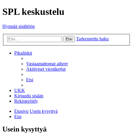
SPL keskustelu
Hyppää sisältöön
Tarkennettu haku
Etsi
Pikalinkit
Vastaamattomat aiheet
Aktiiviset viestiketjut
Etsi
UKK
Kirjaudu sisään
Rekisteröidy
Etusivu
Usein kysyttyä
Etsi
Usein kysyttyä