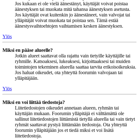
Jos kukaan ei ole vielä äänestänyt, käyttäjät voivat poistaa
äänestyksen tai muokata mitä tahansa äänestyksen asetusta.
Jos käyttäjät ovat kuitenkin jo äänestäneet, vain valvojat tai
ylläpitäjät voivat muokata tai poistaa sen. Tämä estää
äänestysvaihtoehtojen vaihtamisen kesken äänestyksen.
Ylös
Miksi en pääse alueelle?
Jotkin alueet saattavat olla rajattu vain tietyille käyttäjille tai
ryhmille. Katsoaksesi, lukeaksesi, kirjoittaaksesi tai muiden
toimintojen tekeminen alueella saattaa tarvita erikoisoikeuksia.
Jos haluat oikeudet, ota yhteyttä foorumin valvojaan tai
ylläpitäjään.
Ylös
Miksi en voi liittää tiedostoja?
Liitetiedostojen oikeudet annetaan alueen, ryhmän tai
käyttäjän mukaan. Foorumin ylläpitäjä ei välttämättä ole
sallinut liitetiedostojen liittämistä tietyllä alueella tai vain tietyt
ryhmät saattavat pystyä liittämään tiedostoja. Ota yhteyttä
foorumin ylläpitäjään jos et tiedä miksi et voi lisätä
liitetiedostoja.