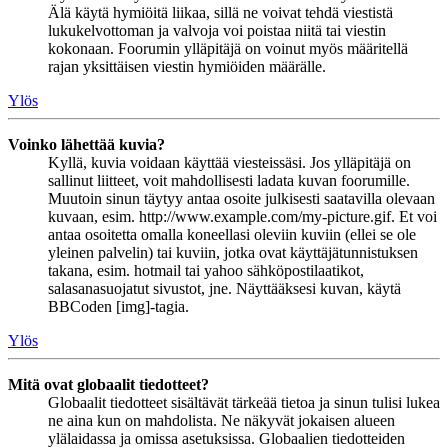
Älä käytä hymiöitä liikaa, sillä ne voivat tehdä viestistä
lukukelvottoman ja valvoja voi poistaa niitä tai viestin
kokonaan. Foorumin ylläpitäjä on voinut myös määritellä
rajan yksittäisen viestin hymiöiden määrälle.
Ylös
Voinko lähettää kuvia?
Kyllä, kuvia voidaan käyttää viesteissäsi. Jos ylläpitäjä on
sallinut liitteet, voit mahdollisesti ladata kuvan foorumille.
Muutoin sinun täytyy antaa osoite julkisesti saatavilla olevaan
kuvaan, esim. http://www.example.com/my-picture.gif. Et voi
antaa osoitetta omalla koneellasi oleviin kuviin (ellei se ole
yleinen palvelin) tai kuviin, jotka ovat käyttäjätunnistuksen
takana, esim. hotmail tai yahoo sähköpostilaatikot,
salasanasuojatut sivustot, jne. Näyttääksesi kuvan, käytä
BBCoden [img]-tagia.
Ylös
Mitä ovat globaalit tiedotteet?
Globaalit tiedotteet sisältävät tärkeää tietoa ja sinun tulisi lukea
ne aina kun on mahdolista. Ne näkyvät jokaisen alueen
ylälaidassa ja omissa asetuksissa. Globaalien tiedotteiden