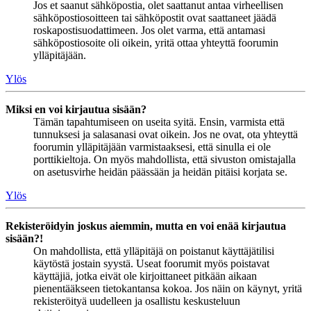
Jos et saanut sähköpostia, olet saattanut antaa virheellisen
sähköpostiosoitteen tai sähköpostit ovat saattaneet jäädä
roskapostisuodattimeen. Jos olet varma, että antamasi
sähköpostiosoite oli oikein, yritä ottaa yhteyttä foorumin
ylläpitäjään.
Ylös
Miksi en voi kirjautua sisään?
Tämän tapahtumiseen on useita syitä. Ensin, varmista että
tunnuksesi ja salasanasi ovat oikein. Jos ne ovat, ota yhteyttä
foorumin ylläpitäjään varmistaaksesi, että sinulla ei ole
porttikieltoja. On myös mahdollista, että sivuston omistajalla
on asetusvirhe heidän päässään ja heidän pitäisi korjata se.
Ylös
Rekisteröidyin joskus aiemmin, mutta en voi enää kirjautua
sisään?!
On mahdollista, että ylläpitäjä on poistanut käyttäjätilisi
käytöstä jostain syystä. Useat foorumit myös poistavat
käyttäjiä, jotka eivät ole kirjoittaneet pitkään aikaan
pienentääkseen tietokantansa kokoa. Jos näin on käynyt, yritä
rekisteröityä uudelleen ja osallistu keskusteluun