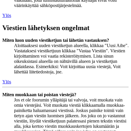
vaaditaan, jotta tunnistautumattomat käyttäjät eivät voisi
väärinkäyttää sähköpostijärjestelmää.
Ylös
Viestien lähetyksen ongelmat
Miten luon uuden viestiketjun tai lähetän vastauksen?
Aloittaaksesi uuden viestiketjun alueella, klikkaa "Uusi Aihe".
Vastataksesi viestiketjuun klikkaa "Vastaa Viestiin". Viestien
kirjoittaminen voi vaatia rekisteröitymisen. Lista sinun
oikeuksistasi alueella on nähtävillä alueen ja viestiketjun
alalaidassa. Esimerkiksi: Voit kirjoittaa uusia viestejä, Voit
lähettää liitetiedostoja, jne.
Ylös
Miten muokkaan tai poistan viestejä?
Jos et ole foorumin ylläpitäjä tai valvoja, voit muokata vain
omia viestejäsi. Voit muokata viestiä klikkaamalla muokkaa-
painiketta haluamassasi viestissä. Joskus painike toimii vain
tietyn ajan viestin luomisen jälkeen. Jos joku on jo vastannut
viestiin, löydät viestiketjuun palatessasi pienen tekstin viestisi
alla, joka kertoo viestin muokkauskertojen lukumäärän ja