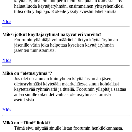
käyttäjäryhmät on alunperin luotu ylläpitäjän toimesta. Jos
haluat luoda käyttäjäryhmän, ensimmäinen yhteyshenkilösi
tulisi olla ylläpitäjä. Kokeile yksityisviestin lähettämistä.
Ylös
Miksi jotkut käyttäjäryhmät näkyvät eri väreillä?
Foorumin ylläpitäjä voi määritellä tietyn käyttäjäryhmän
jäsenille värin joka helpottaa kyseisen käyttäjäryhmän
jäsenten tunnistamista.
Ylös
Mikä on “oletusryhmä”?
Jos olet useamman kuin yhden käyttäjäryhmän jäsen,
oletusryhmääsi käytetään määriteltäessä sinun kohdallasi
käytettävää ryhmäväriä ja titteliä. Foorumin ylläpitäjä saattaa
antaa sinulle oikeudet vaihtaa oletusryhmääsi omista
asetuksista.
Ylös
Mikä on “Tiimi” linkki?
Tämä sivu näyttää sinulle listan foorumin henkilökunnasta,