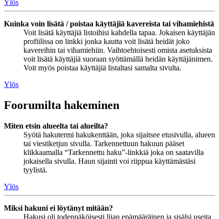
Ylös
Kuinka voin lisätä / poistaa käyttäjiä kavereista tai vihamiehistä
Voit lisätä käyttäjiä listoihisi kahdella tapaa. Jokaisen käyttäjän
profiilissa on linkki jonka kautta voit lisätä heidät joko
kavereihin tai vihamiehiin. Vaihtoehtoisesti omista asetuksista
voit lisätä käyttäjiä suoraan syöttämällä heidän käyttäjänimen.
Voit myös poistaa käyttäjiä listaltasi samalta sivulta.
Ylös
Foorumilta hakeminen
Miten etsin alueelta tai alueilta?
Syötä hakutermi hakukenttään, joka sijaitsee etusivulla, alueen
tai viestiketjun sivulla. Tarkennettuun hakuun pääset
klikkaamalla “Tarkennettu haku”-linkkiä joka on saatavilla
jokaisella sivulla. Haun sijainti voi riippua käyttämästäsi
tyylistä.
Ylös
Miksi hakuni ei löytänyt mitään?
Hakusi oli todennäköisesti liian epämääräinen ja sisälsi useita