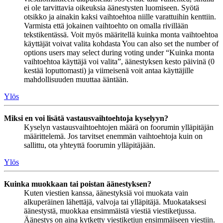
ei ole tarvittavia oikeuksia äänestysten luomiseen. Syötä
otsikko ja ainakin kaksi vaihtoehtoa niille varattuihin kenttiin.
Varmista että jokainen vaihtoehto on omalla rivillään
tekstikentässä. Voit myös määritellä kuinka monta vaihtoehtoa
käyttäjät voivat valita kohdasta You can also set the number of
options users may select during voting under “Kuinka monta
vaihtoehtoa käyttäjä voi valita”, äänestyksen kesto päivinä (0
kestää loputtomasti) ja viimeisenä voit antaa käyttäjille
mahdollisuuden muuttaa ääntään.
Ylös
Miksi en voi lisätä vastausvaihtoehtoja kyselyyn?
Kyselyn vastausvaihtoehtojen määrä on foorumin ylläpitäjän
määrittelemä. Jos tarvitset enemmän vaihtoehtoja kuin on
sallittu, ota yhteyttä foorumin ylläpitäjään.
Ylös
Kuinka muokkaan tai poistan äänestyksen?
Kuten viestien kanssa, äänestyksiä voi muokata vain
alkuperäinen lähettäjä, valvoja tai ylläpitäjä. Muokataksesi
äänestystä, muokkaa ensimmäistä viestiä viestiketjussa.
Äänestys on aina kytketty viestiketjun ensimmäiseen viestiin.