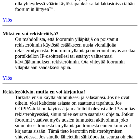
olla yhteydessä väärinkäytöstapauksissa tai lakiasioissa tähän
foorumiin liittyen?”.
Ylös
Miksi en voi rekisteröityä?
On mahdollista, että foorumin ylläpitäjä on poistanut
rekisteröinnin käytöstä estääkseen uusia vierailijoita
rekisteröitymästä. Foorumin ylläpitäjä on voinut myös asettaa
porttikiellon IP-osoitteellesi tai estänyt valitsemasi
käyttäjätunnuksen rekisteröinnin. Ota yhteyttä foorumin
ylläpitäjään saadaksesi apua.
Ylös
Rekisteröidyin, mutta en voi kirjautua!
Tarkista ensin käyttäjätunnuksesi ja salasanasi. Jos ne ovat
oikein, yksi kahdesta asiasta on saattanut tapahtua. Jos
COPPA-tuki on käytössä ja määrittelit olevasi alle 13-vuotias
rekisteröityessäsi, sinun tulee seurata saamiasi ohjeita. Jotkut
foorumit vaativat myös uusien tunnusten aktivoinnin joko
sinun itsesi toimesta tai ylläpitäjän toimesta ennen kuin voit
kirjautua sisään. Tämä tieto kerrottiin rekisteröitymisen
yhteydessä. Jos sinulle lähetettiin sähköpostia, seuraa ohjeita.