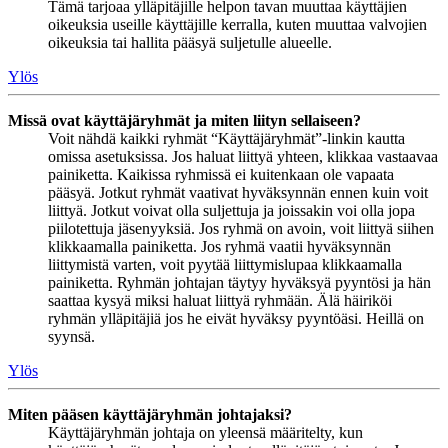
Tämä tarjoaa ylläpitäjille helpon tavan muuttaa käyttäjien
oikeuksia useille käyttäjille kerralla, kuten muuttaa valvojien
oikeuksia tai hallita pääsyä suljetulle alueelle.
Ylös
Missä ovat käyttäjäryhmät ja miten liityn sellaiseen?
Voit nähdä kaikki ryhmät “Käyttäjäryhmät”-linkin kautta
omissa asetuksissa. Jos haluat liittyä yhteen, klikkaa vastaavaa
painiketta. Kaikissa ryhmissä ei kuitenkaan ole vapaata
pääsyä. Jotkut ryhmät vaativat hyväksynnän ennen kuin voit
liittyä. Jotkut voivat olla suljettuja ja joissakin voi olla jopa
piilotettuja jäsenyyksiä. Jos ryhmä on avoin, voit liittyä siihen
klikkaamalla painiketta. Jos ryhmä vaatii hyväksynnän
liittymistä varten, voit pyytää liittymislupaa klikkaamalla
painiketta. Ryhmän johtajan täytyy hyväksyä pyyntösi ja hän
saattaa kysyä miksi haluat liittyä ryhmään. Älä häiriköi
ryhmän ylläpitäjiä jos he eivät hyväksy pyyntöäsi. Heillä on
syynsä.
Ylös
Miten pääsen käyttäjäryhmän johtajaksi?
Käyttäjäryhmän johtaja on yleensä määritelty, kun