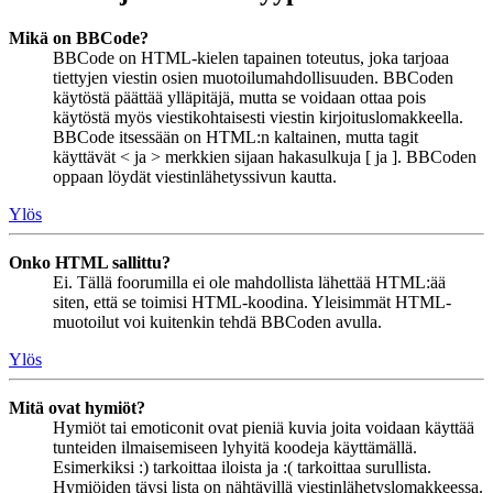
Mikä on BBCode?
BBCode on HTML-kielen tapainen toteutus, joka tarjoaa
tiettyjen viestin osien muotoilumahdollisuuden. BBCoden
käytöstä päättää ylläpitäjä, mutta se voidaan ottaa pois
käytöstä myös viestikohtaisesti viestin kirjoituslomakkeella.
BBCode itsessään on HTML:n kaltainen, mutta tagit
käyttävät < ja > merkkien sijaan hakasulkuja [ ja ]. BBCoden
oppaan löydät viestinlähetyssivun kautta.
Ylös
Onko HTML sallittu?
Ei. Tällä foorumilla ei ole mahdollista lähettää HTML:ää
siten, että se toimisi HTML-koodina. Yleisimmät HTML-
muotoilut voi kuitenkin tehdä BBCoden avulla.
Ylös
Mitä ovat hymiöt?
Hymiöt tai emoticonit ovat pieniä kuvia joita voidaan käyttää
tunteiden ilmaisemiseen lyhyitä koodeja käyttämällä.
Esimerkiksi :) tarkoittaa iloista ja :( tarkoittaa surullista.
Hymiöiden täysi lista on nähtävillä viestinlähetyslomakkeessa.