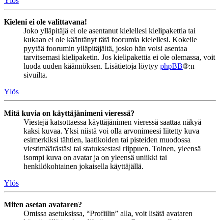
Ylös
Kieleni ei ole valittavana!
Joko ylläpitäjä ei ole asentanut kielellesi kielipakettia tai
kukaan ei ole kääntänyt tätä foorumia kielellesi. Kokeile
pyytää foorumin ylläpitäjältä, josko hän voisi asentaa
tarvitsemasi kielipaketin. Jos kielipakettia ei ole olemassa, voit
luoda uuden käännöksen. Lisätietoja löytyy
phpBB
®:n
sivuilta.
Ylös
Mitä kuvia on käyttäjänimeni vieressä?
Viestejä katsottaessa käyttäjänimen vieressä saattaa näkyä
kaksi kuvaa. Yksi niistä voi olla arvonimeesi liitetty kuva
esimerkiksi tähtien, laatikoiden tai pisteiden muodossa
viestimäärästäsi tai statuksestasi riippuen. Toinen, yleensä
isompi kuva on avatar ja on yleensä uniikki tai
henkilökohtainen jokaisella käyttäjällä.
Ylös
Miten asetan avataren?
Omissa asetuksissa, “Profiilin” alla, voit lisätä avataren