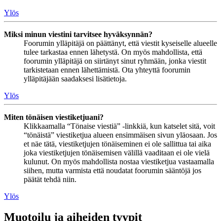
Ylös
Miksi minun viestini tarvitsee hyväksynnän?
Foorumin ylläpitäjä on päättänyt, että viestit kyseiselle alueelle
tulee tarkastaa ennen lähetystä. On myös mahdollista, että
foorumin ylläpitäjä on siirtänyt sinut ryhmään, jonka viestit
tarkistetaan ennen lähettämistä. Ota yhteyttä foorumin
ylläpitäjään saadaksesi lisätietoja.
Ylös
Miten tönäisen viestiketjuani?
Klikkaamalla “Tönaise viestiä” -linkkiä, kun katselet sitä, voit
“tönäistä” viestiketjua alueen ensimmäisen sivun yläosaan. Jos
et näe tätä, viestiketjujen tönäiseminen ei ole sallittua tai aika
joka viestiketjujen tönäisemisen välillä vaaditaan ei ole vielä
kulunut. On myös mahdollista nostaa viestiketjua vastaamalla
siihen, mutta varmista että noudatat foorumin sääntöjä jos
päätät tehdä niin.
Ylös
Muotoilu ja aiheiden tyypit