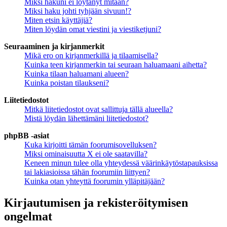
Miksi hakuni ei löytänyt mitään?
Miksi haku johti tyhjään sivuun!?
Miten etsin käyttäjiä?
Miten löydän omat viestini ja viestiketjuni?
Seuraaminen ja kirjanmerkit
Mikä ero on kirjanmerkillä ja tilaamisella?
Kuinka teen kirjanmerkin tai seuraan haluamaani aihetta?
Kuinka tilaan haluamani alueen?
Kuinka poistan tilaukseni?
Liitetiedostot
Mitkä liitetiedostot ovat sallittuja tällä alueella?
Mistä löydän lähettämäni liitetiedostot?
phpBB -asiat
Kuka kirjoitti tämän foorumisovelluksen?
Miksi ominaisuutta X ei ole saatavilla?
Keneen minun tulee olla yhteydessä väärinkäytöstapauksissa
tai lakiasioissa tähän foorumiin liittyen?
Kuinka otan yhteyttä foorumin ylläpitäjään?
Kirjautumisen ja rekisteröitymisen
ongelmat