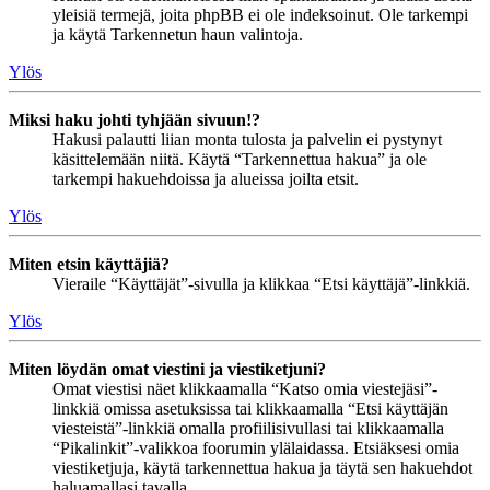
yleisiä termejä, joita phpBB ei ole indeksoinut. Ole tarkempi
ja käytä Tarkennetun haun valintoja.
Ylös
Miksi haku johti tyhjään sivuun!?
Hakusi palautti liian monta tulosta ja palvelin ei pystynyt
käsittelemään niitä. Käytä “Tarkennettua hakua” ja ole
tarkempi hakuehdoissa ja alueissa joilta etsit.
Ylös
Miten etsin käyttäjiä?
Vieraile “Käyttäjät”-sivulla ja klikkaa “Etsi käyttäjä”-linkkiä.
Ylös
Miten löydän omat viestini ja viestiketjuni?
Omat viestisi näet klikkaamalla “Katso omia viestejäsi”-
linkkiä omissa asetuksissa tai klikkaamalla “Etsi käyttäjän
viesteistä”-linkkiä omalla profiilisivullasi tai klikkaamalla
“Pikalinkit”-valikkoa foorumin ylälaidassa. Etsiäksesi omia
viestiketjuja, käytä tarkennettua hakua ja täytä sen hakuehdot
haluamallasi tavalla.