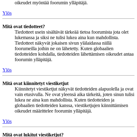
oikeudet myöntää foorumin ylläpitäjä.
Ylös
Mitä ovat tiedotteet?
Tiedotteet usein sisältävät tärkeää tietoa foorumista jota olet
lukemassa ja siksi ne tulisi lukea aina kun mahdollista.
Tiedotteet näkyvät jokaisen sivun ylälaidassa niillä
foorumeilla joihin ne on lähetetty. Kuten globaalien
tiedotteiden kohdalla, tiedotteiden lähettämisen oikeudet antaa
foorumin ylläpitäjä.
Ylös
Mitä ovat kiinnitetyt viestiketjut
Kiinnitetyt viestiketjut näkyvät tiedotteiden alapuolella ja ovat
vain etusivulla. Ne ovat yleensä aika tärkeitä, joten sinun tulisi
lukea ne aina kun mahdollista. Kuten tiedotteiden ja
globaalien tiedotteiden kanssa, viestiketjujen kiinnittämisen
oikeudet määrittelee foorumin ylläpitäjä.
Ylös
Mitä ovat lukitut viestiketjut?