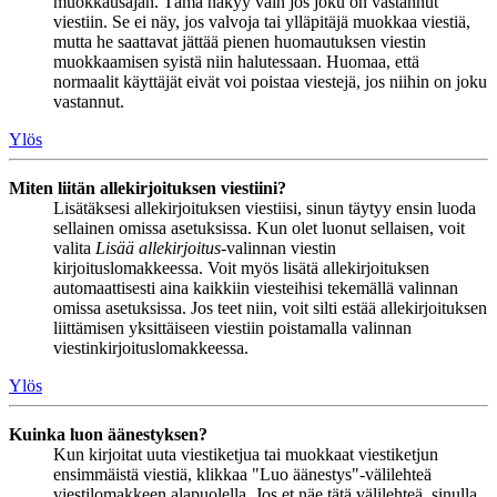
muokkausajan. Tämä näkyy vain jos joku on vastannut
viestiin. Se ei näy, jos valvoja tai ylläpitäjä muokkaa viestiä,
mutta he saattavat jättää pienen huomautuksen viestin
muokkaamisen syistä niin halutessaan. Huomaa, että
normaalit käyttäjät eivät voi poistaa viestejä, jos niihin on joku
vastannut.
Ylös
Miten liitän allekirjoituksen viestiini?
Lisätäksesi allekirjoituksen viestiisi, sinun täytyy ensin luoda
sellainen omissa asetuksissa. Kun olet luonut sellaisen, voit
valita
Lisää allekirjoitus
-valinnan viestin
kirjoituslomakkeessa. Voit myös lisätä allekirjoituksen
automaattisesti aina kaikkiin viesteihisi tekemällä valinnan
omissa asetuksissa. Jos teet niin, voit silti estää allekirjoituksen
liittämisen yksittäiseen viestiin poistamalla valinnan
viestinkirjoituslomakkeessa.
Ylös
Kuinka luon äänestyksen?
Kun kirjoitat uuta viestiketjua tai muokkaat viestiketjun
ensimmäistä viestiä, klikkaa "Luo äänestys"-välilehteä
viestilomakkeen alapuolella. Jos et näe tätä välilehteä, sinulla