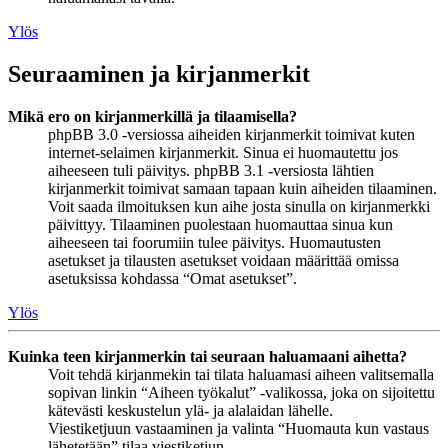
Ylös
Seuraaminen ja kirjanmerkit
Mikä ero on kirjanmerkillä ja tilaamisella?
phpBB 3.0 -versiossa aiheiden kirjanmerkit toimivat kuten
internet-selaimen kirjanmerkit. Sinua ei huomautettu jos
aiheeseen tuli päivitys. phpBB 3.1 -versiosta lähtien
kirjanmerkit toimivat samaan tapaan kuin aiheiden tilaaminen.
Voit saada ilmoituksen kun aihe josta sinulla on kirjanmerkki
päivittyy. Tilaaminen puolestaan huomauttaa sinua kun
aiheeseen tai foorumiin tulee päivitys. Huomautusten
asetukset ja tilausten asetukset voidaan määrittää omissa
asetuksissa kohdassa “Omat asetukset”.
Ylös
Kuinka teen kirjanmerkin tai seuraan haluamaani aihetta?
Voit tehdä kirjanmekin tai tilata haluamasi aiheen valitsemalla
sopivan linkin “Aiheen työkalut” -valikossa, joka on sijoitettu
kätevästi keskustelun ylä- ja alalaidan lähelle.
Viestiketjuun vastaaminen ja valinta “Huomauta kun vastaus
lähetetään” tilaa viestiketjun.