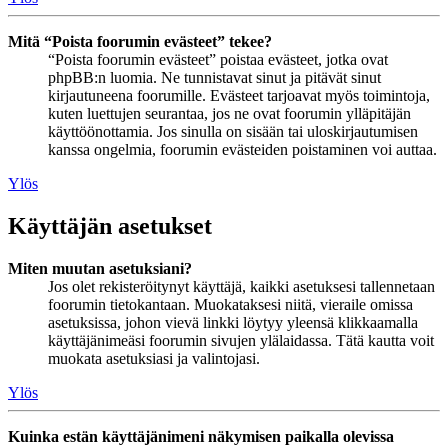
Mitä “Poista foorumin evästeet” tekee?
“Poista foorumin evästeet” poistaa evästeet, jotka ovat
phpBB:n luomia. Ne tunnistavat sinut ja pitävät sinut
kirjautuneena foorumille. Evästeet tarjoavat myös toimintoja,
kuten luettujen seurantaa, jos ne ovat foorumin ylläpitäjän
käyttöönottamia. Jos sinulla on sisään tai uloskirjautumisen
kanssa ongelmia, foorumin evästeiden poistaminen voi auttaa.
Ylös
Käyttäjän asetukset
Miten muutan asetuksiani?
Jos olet rekisteröitynyt käyttäjä, kaikki asetuksesi tallennetaan
foorumin tietokantaan. Muokataksesi niitä, vieraile omissa
asetuksissa, johon vievä linkki löytyy yleensä klikkaamalla
käyttäjänimeäsi foorumin sivujen ylälaidassa. Tätä kautta voit
muokata asetuksiasi ja valintojasi.
Ylös
Kuinka estän käyttäjänimeni näkymisen paikalla olevissa