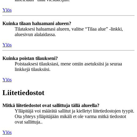
Ylös
Kuinka tilaan haluamani alueen?
Tilataksesi haluamasi alueen, valitse “Tilaa alue” -linkki,
aluesivun alalaidassa.
Ylös
Kuinka poistan tilaukseni?
Poistaaksesi tilauksiasi, mene omiin asetuksiisi ja seuraa
linkkejä tilauksiisi.
Ylös
Liitetiedostot
Mitkä liitetiedostot ovat sallittuja tällä alueella?
Ylläpitäjä voi määrätä sallitut ja kielletyt liitetiedostojen tyypit.
Ota yhteys ylläpitäjään mikäli et ole varma mitkä tiedostot
ovat sallittuja..
Ylös