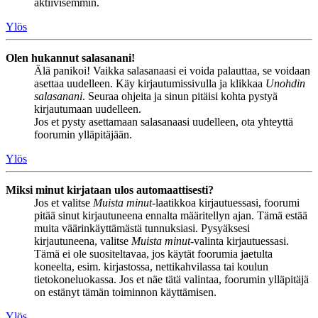
aktiivisemmin.
Ylös
Olen hukannut salasanani!
Älä panikoi! Vaikka salasanaasi ei voida palauttaa, se voidaan
asettaa uudelleen. Käy kirjautumissivulla ja klikkaa
Unohdin
salasanani
. Seuraa ohjeita ja sinun pitäisi kohta pystyä
kirjautumaan uudelleen.
Jos et pysty asettamaan salasanaasi uudelleen, ota yhteyttä
foorumin ylläpitäjään.
Ylös
Miksi minut kirjataan ulos automaattisesti?
Jos et valitse
Muista minut
-laatikkoa kirjautuessasi, foorumi
pitää sinut kirjautuneena ennalta määritellyn ajan. Tämä estää
muita väärinkäyttämästä tunnuksiasi. Pysyäksesi
kirjautuneena, valitse
Muista minut
-valinta kirjautuessasi.
Tämä ei ole suositeltavaa, jos käytät foorumia jaetulta
koneelta, esim. kirjastossa, nettikahvilassa tai koulun
tietokoneluokassa. Jos et näe tätä valintaa, foorumin ylläpitäjä
on estänyt tämän toiminnon käyttämisen.
Ylös