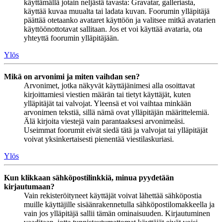
käyttämällä jotain neljästä tavasta: Gravatar, galleriasta,
käyttää kuvaa muualta tai ladata kuvan. Foorumin ylläpitäjä
päättää otetaanko avataret käyttöön ja valitsee mitkä avatarien
käyttöönottotavat sallitaan. Jos et voi käyttää avataria, ota
yhteyttä foorumin ylläpitäjään.
Ylös
Mikä on arvonimi ja miten vaihdan sen?
Arvonimet, jotka näkyvät käyttäjänimesi alla osoittavat
kirjoittamiesi viestien määrän tai tietyt käyttäjät, kuten
ylläpitäjät tai valvojat. Yleensä et voi vaihtaa minkään
arvonimen tekstiä, sillä nämä ovat ylläpitäjän määrittelemiä.
Älä kirjoita viestejä vain parantaaksesi arvonimeäsi.
Useimmat foorumit eivät siedä tätä ja valvojat tai ylläpitäjät
voivat yksinkertaisesti pienentää viestilaskuriasi.
Ylös
Kun klikkaan sähköpostilinkkiä, minua pyydetään
kirjautumaan?
Vain rekisteröityneet käyttäjät voivat lähettää sähköpostia
muille käyttäjille sisäänrakennetulla sähköpostilomakkeella ja
vain jos ylläpitäjä sallii tämän ominaisuuden. Kirjautuminen