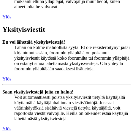
mukaanluettuna ylläpitäjät, valvojat ja muut tiedot, kuten
alueet joita he valvovat.
Ylös
Yksityisviestit
En voi lähettää yksityisviestejä!
Tähän on kolme mahdollista syytä. Et ole rekisteröitynyt ja/tai
kirjautunut sisään, foorumin ylläpitäjä on poistanut
yksityisviestit käytöstä koko foorumilta tai foorumin ylläpitäjä
on estänyt sinua lähettämästä yksityisviestejä. Ota yhteyttä
foorumin ylläpitäjään saadaksesi lisätietoja.
Ylös
Saan yksityisviestejä joita en halua!
Voit automaattisesti poistaa yksityisviestit tietyltä käyttäjältä
käyttämällä käyttäjänhallinnan viestisääntöjä. Jos saat
väärinkäytöksiä sisältäviä viestejä tietyltä käyttäjältä, voit
raportoida viestit valvojille. Heillä on oikeudet estää käyttäjiä
lähettämästä yksityisviestejä.
Ylös