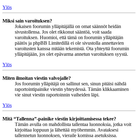
Ylös
Miksi sain varoituksen?
Jokaisen foorumin ylläpitäjällä on omat säännöt heidän
sivustollensa. Jos olet rikkonut sääntöä, voit saada
varoituksen. Huomioi, että tämä on foorumin ylläpitäjän
päätös ja phpBB Limitedillä ei ole sivustolla annettavien
varoitusten kanssa mitään tekemistä. Ota yhteyttä foorumin
ylläpitäjään, jos olet epävarma annetun varoituksen syystä.
Ylös
Miten ilmoitan viestin valvojalle?
Jos foorumin ylläpitäjä on sallinut sen, sinun pitäisi nähdä
raportointipainike viestin yhteydessä. Tämän klikkaaminen
vie sinut viestin raportoinnin vaiheiden läpi.
Ylös
Mitä “Tallenna”-painike viestin kirjoittamisessa tekee?
Tämän avulla on mahdollista tallentaa luonnoksia, jotka voit
kirjoittaa loppuun ja lähettää myöhemmin. Avataksesi
tallennetun luonnoksen, vieraile komissa asetuksissa.