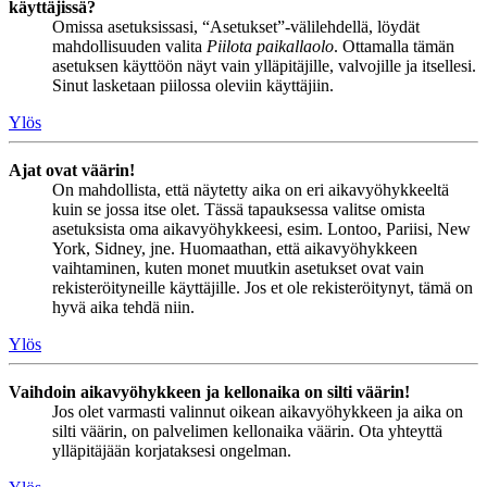
käyttäjissä?
Omissa asetuksissasi, “Asetukset”-välilehdellä, löydät
mahdollisuuden valita
Piilota paikallaolo
. Ottamalla tämän
asetuksen käyttöön näyt vain ylläpitäjille, valvojille ja itsellesi.
Sinut lasketaan piilossa oleviin käyttäjiin.
Ylös
Ajat ovat väärin!
On mahdollista, että näytetty aika on eri aikavyöhykkeeltä
kuin se jossa itse olet. Tässä tapauksessa valitse omista
asetuksista oma aikavyöhykkeesi, esim. Lontoo, Pariisi, New
York, Sidney, jne. Huomaathan, että aikavyöhykkeen
vaihtaminen, kuten monet muutkin asetukset ovat vain
rekisteröityneille käyttäjille. Jos et ole rekisteröitynyt, tämä on
hyvä aika tehdä niin.
Ylös
Vaihdoin aikavyöhykkeen ja kellonaika on silti väärin!
Jos olet varmasti valinnut oikean aikavyöhykkeen ja aika on
silti väärin, on palvelimen kellonaika väärin. Ota yhteyttä
ylläpitäjään korjataksesi ongelman.