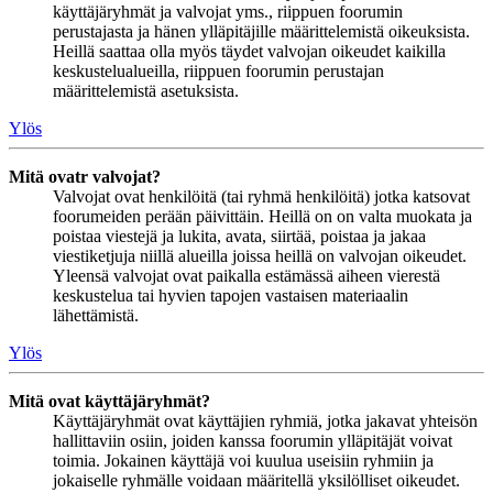
käyttäjäryhmät ja valvojat yms., riippuen foorumin
perustajasta ja hänen ylläpitäjille määrittelemistä oikeuksista.
Heillä saattaa olla myös täydet valvojan oikeudet kaikilla
keskustelualueilla, riippuen foorumin perustajan
määrittelemistä asetuksista.
Ylös
Mitä ovatr valvojat?
Valvojat ovat henkilöitä (tai ryhmä henkilöitä) jotka katsovat
foorumeiden perään päivittäin. Heillä on on valta muokata ja
poistaa viestejä ja lukita, avata, siirtää, poistaa ja jakaa
viestiketjuja niillä alueilla joissa heillä on valvojan oikeudet.
Yleensä valvojat ovat paikalla estämässä aiheen vierestä
keskustelua tai hyvien tapojen vastaisen materiaalin
lähettämistä.
Ylös
Mitä ovat käyttäjäryhmät?
Käyttäjäryhmät ovat käyttäjien ryhmiä, jotka jakavat yhteisön
hallittaviin osiin, joiden kanssa foorumin ylläpitäjät voivat
toimia. Jokainen käyttäjä voi kuulua useisiin ryhmiin ja
jokaiselle ryhmälle voidaan määritellä yksilölliset oikeudet.