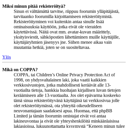
Miksi minun pitää rekisteröityä?
Sinun ei välttämättä tarvitse, riippuu foorumin ylläpitäjästä,
tarvitaanko foorumilla kirjoittamiseen rekisteröitymistä.
Rekisteröityminen voi kuitenkin antaa sinulle lisää
ominaisuuksia käyttöön, jotka eivät ole vieraiden
käytettävissä. Näitä ovat mm. avatar-kuvan määrittely,
yksityisviestit, sähköpostien lähettäminen muille käyttäjille,
käyttäjäryhmien jäsenyys jne. Siihen menee aikaa vain
muutamia hetkiä, joten se on suositeltavaa.
Ylös
Mikä on COPPA?
COPPA, tai Children’s Online Privacy Protection Act of
1998, on yhdysvaltalainen laki, joka vaatii kaikkien
verkkosivustojen, jotka mahdollisesti keräävät alle 13-
vuotiailta tietoja, hankkia huoltajan kirjallisen luvan tietojen
keräämiseen alle 13-vuotiaalta. Jos olet epävarma koskeeko
tämä sinua rekisteröityvänä käyttäjänä tai verkkosivua jolle
olet rekisteröitymässä, ota yhteyttä oikeudelliseen
neuvonantajaan saadaksesi apua. Huomaa, että phpBB
Limited ja tämän foorumin omistajat eivät voi antaa
lakineuvontaa ja eivät ole yhteyshenkilöitä minkäänlaisissa
lakiasioissa, lukuunottamatta kysymystä “Keneen minun tulee