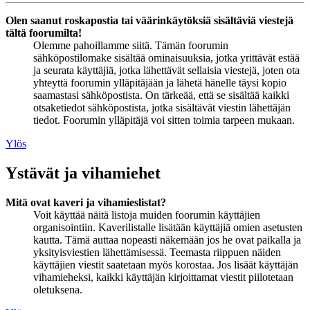
Olen saanut roskapostia tai väärinkäytöksiä sisältäviä viestejä
tältä foorumilta!
Olemme pahoillamme siitä. Tämän foorumin
sähköpostilomake sisältää ominaisuuksia, jotka yrittävät estää
ja seurata käyttäjiä, jotka lähettävät sellaisia viestejä, joten ota
yhteyttä foorumin ylläpitäjään ja lähetä hänelle täysi kopio
saamastasi sähköpostista. On tärkeää, että se sisältää kaikki
otsaketiedot sähköpostista, jotka sisältävät viestin lähettäjän
tiedot. Foorumin ylläpitäjä voi sitten toimia tarpeen mukaan.
Ylös
Ystävät ja vihamiehet
Mitä ovat kaveri ja vihamieslistat?
Voit käyttää näitä listoja muiden foorumin käyttäjien
organisointiin. Kaverilistalle lisätään käyttäjiä omien asetusten
kautta. Tämä auttaa nopeasti näkemään jos he ovat paikalla ja
yksityisviestien lähettämisessä. Teemasta riippuen näiden
käyttäjien viestit saatetaan myös korostaa. Jos lisäät käyttäjän
vihamieheksi, kaikki käyttäjän kirjoittamat viestit piilotetaan
oletuksena.