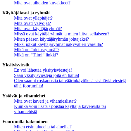
Mitä ovat aiheiden kuvakkeet?
Käyttäjätasot ja ryhmät
Mitä ovat ylläpitäjät?
Mitä ovatr valvojat?
Mitä ovat käyttäjäryhmät?
Missä ovat käyttäjäryhmät ja miten liityn sellaiseen?
Miten pääsen käyttäjäryhmän johtajaksi?
Miksi jotkut käyttäjäryhmät näkyvät eri väreillä?
Mikä on “oletusryhmä”?
Mikä on “Tiimi” linkki?
Yksityisviestit
En voi lähettää yksityisviestejä!
Saan yksityisviestejä joita en halua!
Olen saanut roskapostia tai väärinkäytöksiä sisältäviä viestejä
tältä foorumilta!
Ystävät ja vihamiehet
Mitä ovat kaveri ja vihamieslistat?
Kuinka voin lisätä / poistaa käyttäjiä kavereista tai
vihamiehistä
Foorumilta hakeminen
Miten etsin alueelta tai alueilta?