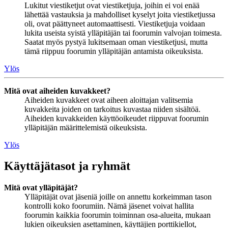
Lukitut viestiketjut ovat viestiketjuja, joihin ei voi enää
lähettää vastauksia ja mahdolliset kyselyt joita viestiketjussa
oli, ovat päättyneet automaattisesti. Viestiketjuja voidaan
lukita useista syistä ylläpitäjän tai foorumin valvojan toimesta.
Saatat myös pystyä lukitsemaan oman viestiketjusi, mutta
tämä riippuu foorumin ylläpitäjän antamista oikeuksista.
Ylös
Mitä ovat aiheiden kuvakkeet?
Aiheiden kuvakkeet ovat aiheen aloittajan valitsemia
kuvakkeita joiden on tarkoitus kuvastaa niiden sisältöä.
Aiheiden kuvakkeiden käyttöoikeudet riippuvat foorumin
ylläpitäjän määrittelemistä oikeuksista.
Ylös
Käyttäjätasot ja ryhmät
Mitä ovat ylläpitäjät?
Ylläpitäjät ovat jäseniä joille on annettu korkeimman tason
kontrolli koko foorumiin. Nämä jäsenet voivat hallita
foorumin kaikkia foorumin toiminnan osa-alueita, mukaan
lukien oikeuksien asettaminen, käyttäjien porttikiellot,