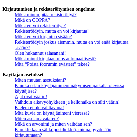
Kirjautumisen ja rekisteröitymisen ongelmat
Miksi minun pitää rekisteröityä?
Mikä on COPPA?
Miksi en voi rekisteröityä?
Rekisteröidyin, mutta en voi kirjautua!
Miksi en voi kirjautua sisään?
Rekisteröidyin joskus aiemmin, mutta en voi enää kirjautua
sisään?!
Olen hukannut salasanani!
Miksi minut kirjataan ulos automaattisesti?
Mitä “Poista foorumin evästeet” tekee?
Käyttäjän asetukset
Miten muutan asetuksiani?
Kuinka estän käyttäjänimeni näkymisen paikalla olevissa
käyttäjissä?
Ajat ovat väärin!
Vaihdoin aikavyöhykkeen ja kellonaika on silti väärin!
Kieleni ei ole valittavana!
Mitä kuvia on käyttäjänimeni vieressä?
Miten asetan avataren?
Mikä on arvonimi ja miten vaihdan sen?
Kun klikkaan sähköpostilinkkiä, minua pyydetään
kirjautumaan?