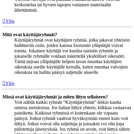
keskustelua tai hyvien tapojen vastaisen materiaalin
lähettämistä.
Ylös
Mitä ovat käyttäjäryhmät?
Käyttäjäryhmät ovat käyttäjien ryhmiä, jotka jakavat yhteisön
hallittaviin osiin, joiden kanssa foorumin ylläpitäjät voivat
toimia. Jokainen käyttäjä voi kuulua useisiin ryhmiin ja
jokaiselle ryhmälle voidaan määritellä yksilölliset oikeudet.
Tämä tarjoaa ylläpitäjille helpon tavan muuttaa käyttäjien
oikeuksia useille käyttäjille kerralla, kuten muuttaa valvojien
oikeuksia tai hallita pääsyä suljetulle alueelle.
Ylös
Missä ovat käyttäjäryhmät ja miten liityn sellaiseen?
Voit nähdä kaikki ryhmät “Käyttäjäryhmät”-linkin kautta
omissa asetuksissa. Jos haluat liittyä yhteen, klikkaa vastaavaa
painiketta. Kaikissa ryhmissä ei kuitenkaan ole vapaata
pääsyä. Jotkut ryhmät vaativat hyväksynnän ennen kuin voit
liittyä. Jotkut voivat olla suljettuja ja joissakin voi olla jopa
piilotettuja jäsenyyksiä. Jos ryhmä on avoin, voit liittyä siihen