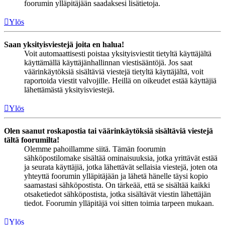
foorumin ylläpitäjään saadaksesi lisätietoja.
Ylös
Saan yksityisviestejä joita en halua!
Voit automaattisesti poistaa yksityisviestit tietyltä käyttäjältä
käyttämällä käyttäjänhallinnan viestisääntöjä. Jos saat
väärinkäytöksiä sisältäviä viestejä tietyltä käyttäjältä, voit
raportoida viestit valvojille. Heillä on oikeudet estää käyttäjiä
lähettämästä yksityisviestejä.
Ylös
Olen saanut roskapostia tai väärinkäytöksiä sisältäviä viestejä
tältä foorumilta!
Olemme pahoillamme siitä. Tämän foorumin
sähköpostilomake sisältää ominaisuuksia, jotka yrittävät estää
ja seurata käyttäjiä, jotka lähettävät sellaisia viestejä, joten ota
yhteyttä foorumin ylläpitäjään ja lähetä hänelle täysi kopio
saamastasi sähköpostista. On tärkeää, että se sisältää kaikki
otsaketiedot sähköpostista, jotka sisältävät viestin lähettäjän
tiedot. Foorumin ylläpitäjä voi sitten toimia tarpeen mukaan.
Ylös