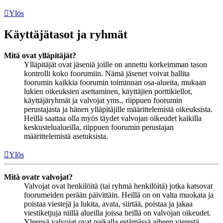
Ylös
Käyttäjätasot ja ryhmät
Mitä ovat ylläpitäjät?
Ylläpitäjät ovat jäseniä joille on annettu korkeimman tason
kontrolli koko foorumiin. Nämä jäsenet voivat hallita
foorumin kaikkia foorumin toiminnan osa-alueita, mukaan
lukien oikeuksien asettaminen, käyttäjien porttikiellot,
käyttäjäryhmät ja valvojat yms., riippuen foorumin
perustajasta ja hänen ylläpitäjille määrittelemistä oikeuksista.
Heillä saattaa olla myös täydet valvojan oikeudet kaikilla
keskustelualueilla, riippuen foorumin perustajan
määrittelemistä asetuksista.
Ylös
Mitä ovatr valvojat?
Valvojat ovat henkilöitä (tai ryhmä henkilöitä) jotka katsovat
foorumeiden perään päivittäin. Heillä on on valta muokata ja
poistaa viestejä ja lukita, avata, siirtää, poistaa ja jakaa
viestiketjuja niillä alueilla joissa heillä on valvojan oikeudet.
Yleensä valvojat ovat paikalla estämässä aiheen vierestä