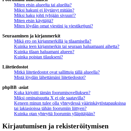
Miten etsin alueelta tai alueilta?
Miksi hakuni ei löytänyt mitään?
Miksi haku johti tyhjään sivuun!?
Miten etsin käyttäjiä?
Miten löydän omat viestini ja viestiketjuni?
Seuraaminen ja kirjanmerkit
Mikä ero on kirjanmerkillä ja tilaamisella?
Kuinka teen kirjanmerkin tai seuraan haluamaani aihetta?
Kuinka tilaan haluamani alueen?
Kuinka poistan tilaukseni?
Liitetiedostot
Mitkä liitetiedostot ovat sallittuja tällä alueella?
Mistä löydän lähettämäni liitetiedostot?
phpBB -asiat
Kuka kirjoitti tämän foorumisovelluksen?
Miksi ominaisuutta X ei ole saatavilla?
Keneen minun tulee olla yhteydessä väärinkäytöstapauksissa
tai lakiasioissa tähän foorumiin liittyen?
Kuinka otan yhteyttä foorumin ylläpitäjään?
Kirjautumisen ja rekisteröitymisen