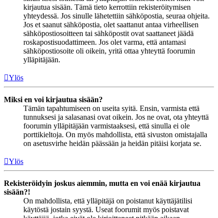
kirjautua sisään. Tämä tieto kerrottiin rekisteröitymisen
yhteydessä. Jos sinulle lähetettiin sähköpostia, seuraa ohjeita.
Jos et saanut sähköpostia, olet saattanut antaa virheellisen
sähköpostiosoitteen tai sähköpostit ovat saattaneet jäädä
roskapostisuodattimeen. Jos olet varma, että antamasi
sähköpostiosoite oli oikein, yritä ottaa yhteyttä foorumin
ylläpitäjään.
Ylös
Miksi en voi kirjautua sisään?
Tämän tapahtumiseen on useita syitä. Ensin, varmista että
tunnuksesi ja salasanasi ovat oikein. Jos ne ovat, ota yhteyttä
foorumin ylläpitäjään varmistaaksesi, että sinulla ei ole
porttikieltoja. On myös mahdollista, että sivuston omistajalla
on asetusvirhe heidän päässään ja heidän pitäisi korjata se.
Ylös
Rekisteröidyin joskus aiemmin, mutta en voi enää kirjautua
sisään?!
On mahdollista, että ylläpitäjä on poistanut käyttäjätilisi
käytöstä jostain syystä. Useat foorumit myös poistavat