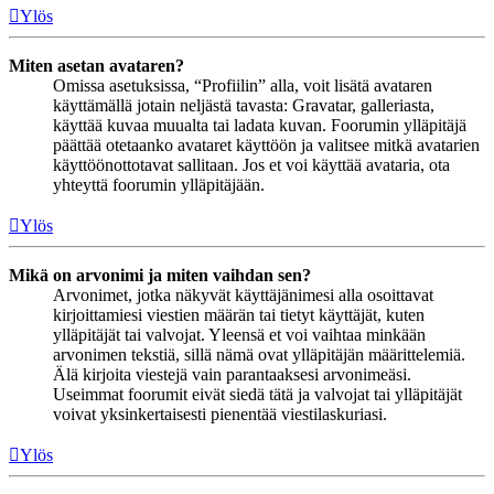
Ylös
Miten asetan avataren?
Omissa asetuksissa, “Profiilin” alla, voit lisätä avataren
käyttämällä jotain neljästä tavasta: Gravatar, galleriasta,
käyttää kuvaa muualta tai ladata kuvan. Foorumin ylläpitäjä
päättää otetaanko avataret käyttöön ja valitsee mitkä avatarien
käyttöönottotavat sallitaan. Jos et voi käyttää avataria, ota
yhteyttä foorumin ylläpitäjään.
Ylös
Mikä on arvonimi ja miten vaihdan sen?
Arvonimet, jotka näkyvät käyttäjänimesi alla osoittavat
kirjoittamiesi viestien määrän tai tietyt käyttäjät, kuten
ylläpitäjät tai valvojat. Yleensä et voi vaihtaa minkään
arvonimen tekstiä, sillä nämä ovat ylläpitäjän määrittelemiä.
Älä kirjoita viestejä vain parantaaksesi arvonimeäsi.
Useimmat foorumit eivät siedä tätä ja valvojat tai ylläpitäjät
voivat yksinkertaisesti pienentää viestilaskuriasi.
Ylös