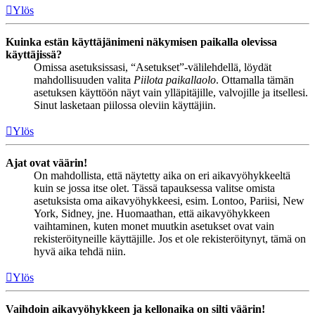
Ylös
Kuinka estän käyttäjänimeni näkymisen paikalla olevissa
käyttäjissä?
Omissa asetuksissasi, “Asetukset”-välilehdellä, löydät
mahdollisuuden valita
Piilota paikallaolo
. Ottamalla tämän
asetuksen käyttöön näyt vain ylläpitäjille, valvojille ja itsellesi.
Sinut lasketaan piilossa oleviin käyttäjiin.
Ylös
Ajat ovat väärin!
On mahdollista, että näytetty aika on eri aikavyöhykkeeltä
kuin se jossa itse olet. Tässä tapauksessa valitse omista
asetuksista oma aikavyöhykkeesi, esim. Lontoo, Pariisi, New
York, Sidney, jne. Huomaathan, että aikavyöhykkeen
vaihtaminen, kuten monet muutkin asetukset ovat vain
rekisteröityneille käyttäjille. Jos et ole rekisteröitynyt, tämä on
hyvä aika tehdä niin.
Ylös
Vaihdoin aikavyöhykkeen ja kellonaika on silti väärin!