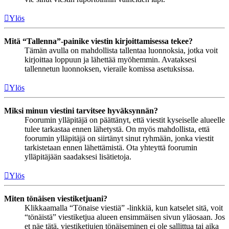
Ylös
Mitä “Tallenna”-painike viestin kirjoittamisessa tekee?
Tämän avulla on mahdollista tallentaa luonnoksia, jotka voit
kirjoittaa loppuun ja lähettää myöhemmin. Avataksesi
tallennetun luonnoksen, vieraile komissa asetuksissa.
Ylös
Miksi minun viestini tarvitsee hyväksynnän?
Foorumin ylläpitäjä on päättänyt, että viestit kyseiselle alueelle
tulee tarkastaa ennen lähetystä. On myös mahdollista, että
foorumin ylläpitäjä on siirtänyt sinut ryhmään, jonka viestit
tarkistetaan ennen lähettämistä. Ota yhteyttä foorumin
ylläpitäjään saadaksesi lisätietoja.
Ylös
Miten tönäisen viestiketjuani?
Klikkaamalla “Tönaise viestiä” -linkkiä, kun katselet sitä, voit
“tönäistä” viestiketjua alueen ensimmäisen sivun yläosaan. Jos
et näe tätä, viestiketjujen tönäiseminen ei ole sallittua tai aika