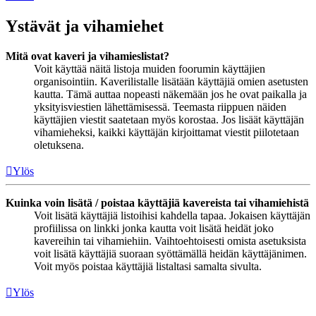
Ystävät ja vihamiehet
Mitä ovat kaveri ja vihamieslistat?
Voit käyttää näitä listoja muiden foorumin käyttäjien
organisointiin. Kaverilistalle lisätään käyttäjiä omien asetusten
kautta. Tämä auttaa nopeasti näkemään jos he ovat paikalla ja
yksityisviestien lähettämisessä. Teemasta riippuen näiden
käyttäjien viestit saatetaan myös korostaa. Jos lisäät käyttäjän
vihamieheksi, kaikki käyttäjän kirjoittamat viestit piilotetaan
oletuksena.
Ylös
Kuinka voin lisätä / poistaa käyttäjiä kavereista tai vihamiehistä
Voit lisätä käyttäjiä listoihisi kahdella tapaa. Jokaisen käyttäjän
profiilissa on linkki jonka kautta voit lisätä heidät joko
kavereihin tai vihamiehiin. Vaihtoehtoisesti omista asetuksista
voit lisätä käyttäjiä suoraan syöttämällä heidän käyttäjänimen.
Voit myös poistaa käyttäjiä listaltasi samalta sivulta.
Ylös