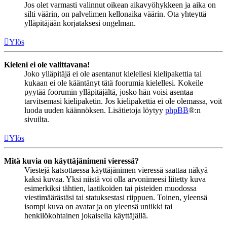
Jos olet varmasti valinnut oikean aikavyöhykkeen ja aika on
silti väärin, on palvelimen kellonaika väärin. Ota yhteyttä
ylläpitäjään korjataksesi ongelman.
Ylös
Kieleni ei ole valittavana!
Joko ylläpitäjä ei ole asentanut kielellesi kielipakettia tai
kukaan ei ole kääntänyt tätä foorumia kielellesi. Kokeile
pyytää foorumin ylläpitäjältä, josko hän voisi asentaa
tarvitsemasi kielipaketin. Jos kielipakettia ei ole olemassa, voit
luoda uuden käännöksen. Lisätietoja löytyy
phpBB
®:n
sivuilta.
Ylös
Mitä kuvia on käyttäjänimeni vieressä?
Viestejä katsottaessa käyttäjänimen vieressä saattaa näkyä
kaksi kuvaa. Yksi niistä voi olla arvonimeesi liitetty kuva
esimerkiksi tähtien, laatikoiden tai pisteiden muodossa
viestimäärästäsi tai statuksestasi riippuen. Toinen, yleensä
isompi kuva on avatar ja on yleensä uniikki tai
henkilökohtainen jokaisella käyttäjällä.