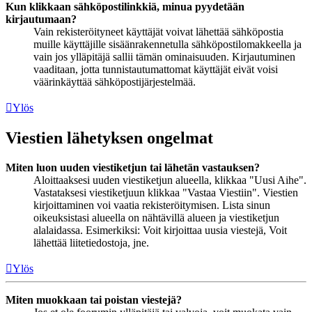
Kun klikkaan sähköpostilinkkiä, minua pyydetään
kirjautumaan?
Vain rekisteröityneet käyttäjät voivat lähettää sähköpostia
muille käyttäjille sisäänrakennetulla sähköpostilomakkeella ja
vain jos ylläpitäjä sallii tämän ominaisuuden. Kirjautuminen
vaaditaan, jotta tunnistautumattomat käyttäjät eivät voisi
väärinkäyttää sähköpostijärjestelmää.
Ylös
Viestien lähetyksen ongelmat
Miten luon uuden viestiketjun tai lähetän vastauksen?
Aloittaaksesi uuden viestiketjun alueella, klikkaa "Uusi Aihe".
Vastataksesi viestiketjuun klikkaa "Vastaa Viestiin". Viestien
kirjoittaminen voi vaatia rekisteröitymisen. Lista sinun
oikeuksistasi alueella on nähtävillä alueen ja viestiketjun
alalaidassa. Esimerkiksi: Voit kirjoittaa uusia viestejä, Voit
lähettää liitetiedostoja, jne.
Ylös
Miten muokkaan tai poistan viestejä?