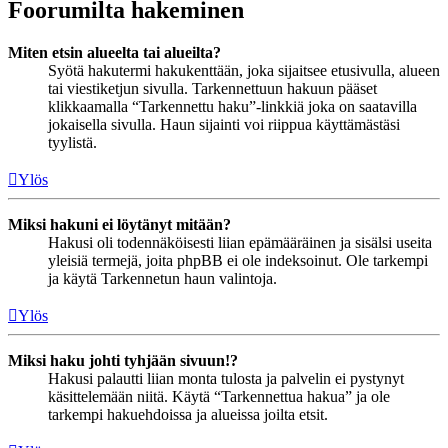
Foorumilta hakeminen
Miten etsin alueelta tai alueilta?
Syötä hakutermi hakukenttään, joka sijaitsee etusivulla, alueen
tai viestiketjun sivulla. Tarkennettuun hakuun pääset
klikkaamalla “Tarkennettu haku”-linkkiä joka on saatavilla
jokaisella sivulla. Haun sijainti voi riippua käyttämästäsi
tyylistä.
Ylös
Miksi hakuni ei löytänyt mitään?
Hakusi oli todennäköisesti liian epämääräinen ja sisälsi useita
yleisiä termejä, joita phpBB ei ole indeksoinut. Ole tarkempi
ja käytä Tarkennetun haun valintoja.
Ylös
Miksi haku johti tyhjään sivuun!?
Hakusi palautti liian monta tulosta ja palvelin ei pystynyt
käsittelemään niitä. Käytä “Tarkennettua hakua” ja ole
tarkempi hakuehdoissa ja alueissa joilta etsit.