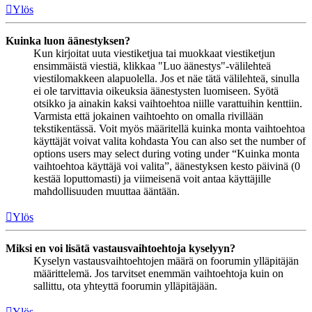
Ylös
Kuinka luon äänestyksen?
Kun kirjoitat uuta viestiketjua tai muokkaat viestiketjun
ensimmäistä viestiä, klikkaa "Luo äänestys"-välilehteä
viestilomakkeen alapuolella. Jos et näe tätä välilehteä, sinulla
ei ole tarvittavia oikeuksia äänestysten luomiseen. Syötä
otsikko ja ainakin kaksi vaihtoehtoa niille varattuihin kenttiin.
Varmista että jokainen vaihtoehto on omalla rivillään
tekstikentässä. Voit myös määritellä kuinka monta vaihtoehtoa
käyttäjät voivat valita kohdasta You can also set the number of
options users may select during voting under “Kuinka monta
vaihtoehtoa käyttäjä voi valita”, äänestyksen kesto päivinä (0
kestää loputtomasti) ja viimeisenä voit antaa käyttäjille
mahdollisuuden muuttaa ääntään.
Ylös
Miksi en voi lisätä vastausvaihtoehtoja kyselyyn?
Kyselyn vastausvaihtoehtojen määrä on foorumin ylläpitäjän
määrittelemä. Jos tarvitset enemmän vaihtoehtoja kuin on
sallittu, ota yhteyttä foorumin ylläpitäjään.
Ylös