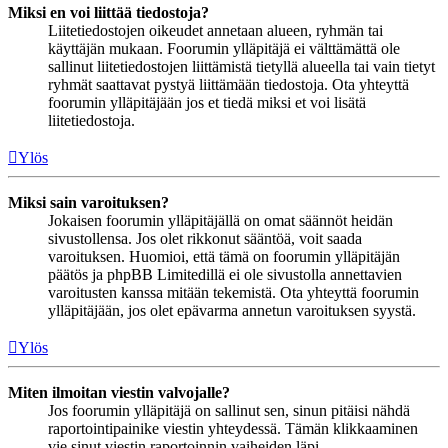
Miksi en voi liittää tiedostoja?
Liitetiedostojen oikeudet annetaan alueen, ryhmän tai
käyttäjän mukaan. Foorumin ylläpitäjä ei välttämättä ole
sallinut liitetiedostojen liittämistä tietyllä alueella tai vain tietyt
ryhmät saattavat pystyä liittämään tiedostoja. Ota yhteyttä
foorumin ylläpitäjään jos et tiedä miksi et voi lisätä
liitetiedostoja.
Ylös
Miksi sain varoituksen?
Jokaisen foorumin ylläpitäjällä on omat säännöt heidän
sivustollensa. Jos olet rikkonut sääntöä, voit saada
varoituksen. Huomioi, että tämä on foorumin ylläpitäjän
päätös ja phpBB Limitedillä ei ole sivustolla annettavien
varoitusten kanssa mitään tekemistä. Ota yhteyttä foorumin
ylläpitäjään, jos olet epävarma annetun varoituksen syystä.
Ylös
Miten ilmoitan viestin valvojalle?
Jos foorumin ylläpitäjä on sallinut sen, sinun pitäisi nähdä
raportointipainike viestin yhteydessä. Tämän klikkaaminen
vie sinut viestin raportoinnin vaiheiden läpi.