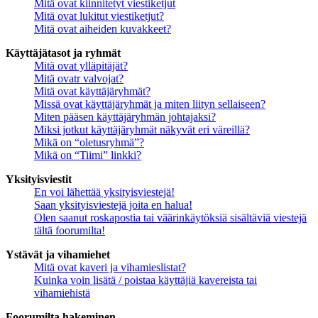
Mitä ovat kiinnitetyt viestiketjut
Mitä ovat lukitut viestiketjut?
Mitä ovat aiheiden kuvakkeet?
Käyttäjätasot ja ryhmät
Mitä ovat ylläpitäjät?
Mitä ovatr valvojat?
Mitä ovat käyttäjäryhmät?
Missä ovat käyttäjäryhmät ja miten liityn sellaiseen?
Miten pääsen käyttäjäryhmän johtajaksi?
Miksi jotkut käyttäjäryhmät näkyvät eri väreillä?
Mikä on “oletusryhmä”?
Mikä on “Tiimi” linkki?
Yksityisviestit
En voi lähettää yksityisviestejä!
Saan yksityisviestejä joita en halua!
Olen saanut roskapostia tai väärinkäytöksiä sisältäviä viestejä
tältä foorumilta!
Ystävät ja vihamiehet
Mitä ovat kaveri ja vihamieslistat?
Kuinka voin lisätä / poistaa käyttäjiä kavereista tai
vihamiehistä
Foorumilta hakeminen