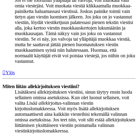
Jos et ole foorumin ylläpitäjä tai valvoja, voit muokata vain
omia viestejäsi. Voit muokata viestiä klikkaamalla muokkaa-
painiketta haluamassasi viestissä. Joskus painike toimii vain
tietyn ajan viestin luomisen jälkeen. Jos joku on jo vastannut
viestiin, löydät viestiketjuun palatessasi pienen tekstin viestisi
alla, joka kertoo viestin muokkauskertojen lukumäärän ja
muokkausajan. Tämä näkyy vain jos joku on vastannut
viestiin. Se ei näy, jos valvoja tai ylläpitäjä muokkaa viestiä,
mutta he saattavat jättää pienen huomautuksen viestin
muokkaamisen syistä niin halutessaan. Huomaa, että
normaalit käyttäjät eivät voi poistaa viestejä, jos niihin on joku
vastannut.
Ylös
Miten liitän allekirjoituksen viestiini?
Lisätäksesi allekirjoituksen viestiisi, sinun täytyy ensin luoda
sellainen omissa asetuksissa. Kun olet luonut sellaisen, voit
valita
Lisää allekirjoitus
-valinnan viestin
kirjoituslomakkeessa. Voit myös lisätä allekirjoituksen
automaattisesti aina kaikkiin viesteihisi tekemällä valinnan
omissa asetuksissa. Jos teet niin, voit silti estää allekirjoituksen
liittämisen yksittäiseen viestiin poistamalla valinnan
viestinkirjoituslomakkeessa.