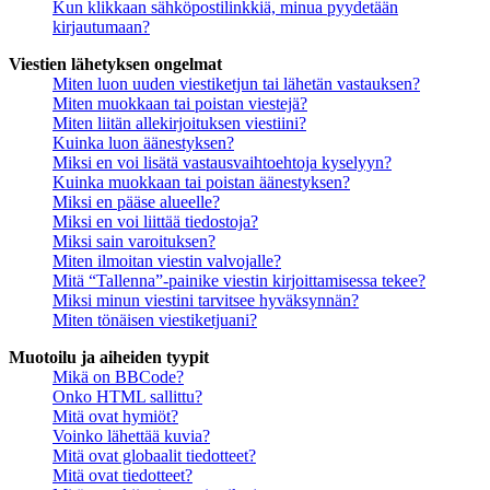
Kun klikkaan sähköpostilinkkiä, minua pyydetään
kirjautumaan?
Viestien lähetyksen ongelmat
Miten luon uuden viestiketjun tai lähetän vastauksen?
Miten muokkaan tai poistan viestejä?
Miten liitän allekirjoituksen viestiini?
Kuinka luon äänestyksen?
Miksi en voi lisätä vastausvaihtoehtoja kyselyyn?
Kuinka muokkaan tai poistan äänestyksen?
Miksi en pääse alueelle?
Miksi en voi liittää tiedostoja?
Miksi sain varoituksen?
Miten ilmoitan viestin valvojalle?
Mitä “Tallenna”-painike viestin kirjoittamisessa tekee?
Miksi minun viestini tarvitsee hyväksynnän?
Miten tönäisen viestiketjuani?
Muotoilu ja aiheiden tyypit
Mikä on BBCode?
Onko HTML sallittu?
Mitä ovat hymiöt?
Voinko lähettää kuvia?
Mitä ovat globaalit tiedotteet?
Mitä ovat tiedotteet?