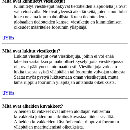
Mitä ovat kiinnitetyt viestiketjut
Kiinnitetyt viestiketjut näkyvät tiedotteiden alapuolella ja ovat
vain etusivulla. Ne ovat yleensä aika tärkeitä, joten sinun tulisi
lukea ne aina kun mahdollista. Kuten tiedotteiden ja
globaalien tiedotteiden kanssa, viestiketjujen kiinnittämisen
oikeudet määrittelee foorumin ylläpitäjä.
Ylös
Mitä ovat lukitut viestiketjut?
Lukitut viestiketjut ovat viestiketjuja, joihin ei voi enää
lähettää vastauksia ja mahdolliset kyselyt joita viestiketjussa
oli, ovat päättyneet automaattisesti. Viestiketjuja voidaan
lukita useista syistä ylläpitäjän tai foorumin valvojan toimesta.
Saatat myös pystyä lukitsemaan oman viestiketjusi, mutta
tämä riippuu foorumin ylläpitäjän antamista oikeuksista.
Ylös
Mitä ovat aiheiden kuvakkeet?
Aiheiden kuvakkeet ovat aiheen aloittajan valitsemia
kuvakkeita joiden on tarkoitus kuvastaa niiden sisältöä.
Aiheiden kuvakkeiden käyttöoikeudet riippuvat foorumin
ylläpitäjän määrittelemistä oikeuksista.