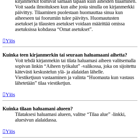
kirjanmerkit toimivat samaan tapaan kuin aiheiden tilaaminen.
Voit saada ilmoituksen kun aihe josta sinulla on kirjanmerkki
päivittyy. Tilaaminen puolestaan huomauttaa sinua kun
aiheeseen tai foorumiin tulee päivitys. Huomautusten
asetukset ja tilausten asetukset voidaan määrittää omissa
asetuksissa kohdassa “Omat asetukset”.
Ylös
Kuinka teen kirjanmerkin tai seuraan haluamaani aihetta?
Voit tehdä kirjanmekin tai tilata haluamasi aiheen valitsemalla
sopivan linkin “Aiheen työkalut” -valikossa, joka on sijoitettu
kätevästi keskustelun ylä- ja alalaidan lähelle.
Viestiketjuun vastaaminen ja valinta “Huomauta kun vastaus
lähetetään” tilaa viestiketjun.
Ylös
Kuinka tilaan haluamani alueen?
Tilataksesi haluamasi alueen, valitse “Tilaa alue” -linkki,
aluesivun alalaidassa.
Ylös