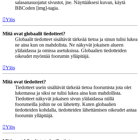
salasanasuojatut sivustot, jne. Näyttääksesi kuvan, käytä
BBCoden [img]-tagia.
Ylös
Mitä ovat globaalit tiedotteet?
Globaalit tiedotteet sisältävät tärkeää tietoa ja sinun tulisi lukea
ne aina kun on mahdolista. Ne näkyvät jokaisen alueen
ylälaidassa ja omissa asetuksissa. Globaalien tiedotteiden
oikeudet myöntää foorumin ylläpitäjä.
Ylös
Mitä ovat tiedotteet?
Tiedotteet usein sisältävät tärkeää tietoa foorumista jota olet
lukemassa ja siksi ne tulisi lukea aina kun mahdollista.
Tiedotteet näkyvät jokaisen sivun ylälaidassa niillä
foorumeilla joihin ne on lähetetty. Kuten globaalien
tiedotteiden kohdalla, tiedotteiden lähettämisen oikeudet antaa
foorumin ylläpitäjä.
Ylös