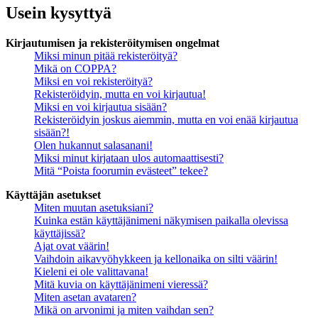
Usein kysyttyä
Kirjautumisen ja rekisteröitymisen ongelmat
Miksi minun pitää rekisteröityä?
Mikä on COPPA?
Miksi en voi rekisteröityä?
Rekisteröidyin, mutta en voi kirjautua!
Miksi en voi kirjautua sisään?
Rekisteröidyin joskus aiemmin, mutta en voi enää kirjautua
sisään?!
Olen hukannut salasanani!
Miksi minut kirjataan ulos automaattisesti?
Mitä “Poista foorumin evästeet” tekee?
Käyttäjän asetukset
Miten muutan asetuksiani?
Kuinka estän käyttäjänimeni näkymisen paikalla olevissa
käyttäjissä?
Ajat ovat väärin!
Vaihdoin aikavyöhykkeen ja kellonaika on silti väärin!
Kieleni ei ole valittavana!
Mitä kuvia on käyttäjänimeni vieressä?
Miten asetan avataren?
Mikä on arvonimi ja miten vaihdan sen?