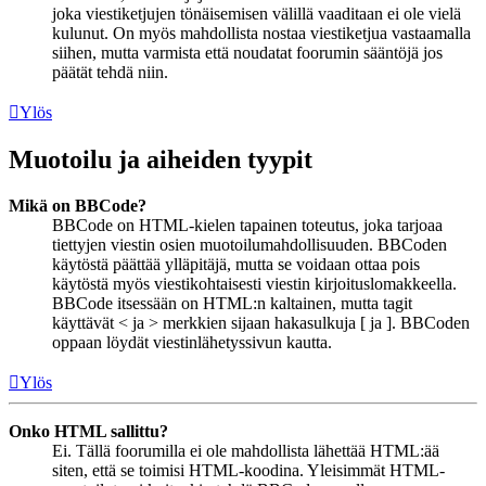
joka viestiketjujen tönäisemisen välillä vaaditaan ei ole vielä
kulunut. On myös mahdollista nostaa viestiketjua vastaamalla
siihen, mutta varmista että noudatat foorumin sääntöjä jos
päätät tehdä niin.
Ylös
Muotoilu ja aiheiden tyypit
Mikä on BBCode?
BBCode on HTML-kielen tapainen toteutus, joka tarjoaa
tiettyjen viestin osien muotoilumahdollisuuden. BBCoden
käytöstä päättää ylläpitäjä, mutta se voidaan ottaa pois
käytöstä myös viestikohtaisesti viestin kirjoituslomakkeella.
BBCode itsessään on HTML:n kaltainen, mutta tagit
käyttävät < ja > merkkien sijaan hakasulkuja [ ja ]. BBCoden
oppaan löydät viestinlähetyssivun kautta.
Ylös
Onko HTML sallittu?
Ei. Tällä foorumilla ei ole mahdollista lähettää HTML:ää
siten, että se toimisi HTML-koodina. Yleisimmät HTML-