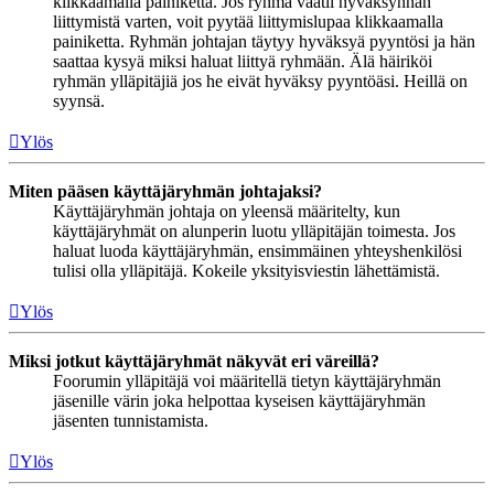
klikkaamalla painiketta. Jos ryhmä vaatii hyväksynnän
liittymistä varten, voit pyytää liittymislupaa klikkaamalla
painiketta. Ryhmän johtajan täytyy hyväksyä pyyntösi ja hän
saattaa kysyä miksi haluat liittyä ryhmään. Älä häiriköi
ryhmän ylläpitäjiä jos he eivät hyväksy pyyntöäsi. Heillä on
syynsä.
Ylös
Miten pääsen käyttäjäryhmän johtajaksi?
Käyttäjäryhmän johtaja on yleensä määritelty, kun
käyttäjäryhmät on alunperin luotu ylläpitäjän toimesta. Jos
haluat luoda käyttäjäryhmän, ensimmäinen yhteyshenkilösi
tulisi olla ylläpitäjä. Kokeile yksityisviestin lähettämistä.
Ylös
Miksi jotkut käyttäjäryhmät näkyvät eri väreillä?
Foorumin ylläpitäjä voi määritellä tietyn käyttäjäryhmän
jäsenille värin joka helpottaa kyseisen käyttäjäryhmän
jäsenten tunnistamista.
Ylös