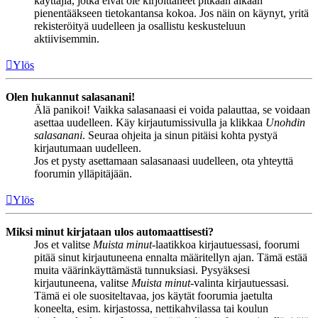
käyttäjiä, jotka eivät ole kirjoittaneet pitkään aikaan
pienentääkseen tietokantansa kokoa. Jos näin on käynyt, yritä
rekisteröityä uudelleen ja osallistu keskusteluun
aktiivisemmin.
Ylös
Olen hukannut salasanani!
Älä panikoi! Vaikka salasanaasi ei voida palauttaa, se voidaan
asettaa uudelleen. Käy kirjautumissivulla ja klikkaa
Unohdin
salasanani
. Seuraa ohjeita ja sinun pitäisi kohta pystyä
kirjautumaan uudelleen.
Jos et pysty asettamaan salasanaasi uudelleen, ota yhteyttä
foorumin ylläpitäjään.
Ylös
Miksi minut kirjataan ulos automaattisesti?
Jos et valitse
Muista minut
-laatikkoa kirjautuessasi, foorumi
pitää sinut kirjautuneena ennalta määritellyn ajan. Tämä estää
muita väärinkäyttämästä tunnuksiasi. Pysyäksesi
kirjautuneena, valitse
Muista minut
-valinta kirjautuessasi.
Tämä ei ole suositeltavaa, jos käytät foorumia jaetulta
koneelta, esim. kirjastossa, nettikahvilassa tai koulun