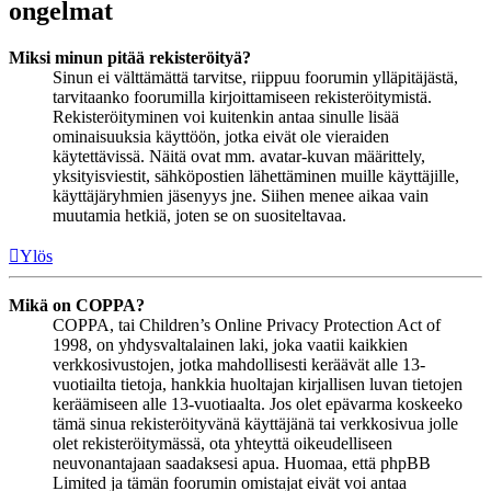
ongelmat
Miksi minun pitää rekisteröityä?
Sinun ei välttämättä tarvitse, riippuu foorumin ylläpitäjästä,
tarvitaanko foorumilla kirjoittamiseen rekisteröitymistä.
Rekisteröityminen voi kuitenkin antaa sinulle lisää
ominaisuuksia käyttöön, jotka eivät ole vieraiden
käytettävissä. Näitä ovat mm. avatar-kuvan määrittely,
yksityisviestit, sähköpostien lähettäminen muille käyttäjille,
käyttäjäryhmien jäsenyys jne. Siihen menee aikaa vain
muutamia hetkiä, joten se on suositeltavaa.
Ylös
Mikä on COPPA?
COPPA, tai Children’s Online Privacy Protection Act of
1998, on yhdysvaltalainen laki, joka vaatii kaikkien
verkkosivustojen, jotka mahdollisesti keräävät alle 13-
vuotiailta tietoja, hankkia huoltajan kirjallisen luvan tietojen
keräämiseen alle 13-vuotiaalta. Jos olet epävarma koskeeko
tämä sinua rekisteröityvänä käyttäjänä tai verkkosivua jolle
olet rekisteröitymässä, ota yhteyttä oikeudelliseen
neuvonantajaan saadaksesi apua. Huomaa, että phpBB
Limited ja tämän foorumin omistajat eivät voi antaa