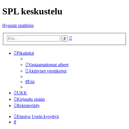
SPL keskustelu
Hyppää sisältöön
Tarkennettu
Etsi
haku
Pikalinkit
Vastaamattomat aiheet
Aktiiviset viestiketjut
Etsi
UKK
Kirjaudu sisään
Rekisteröidy
Etusivu
Usein kysyttyä
Etsi