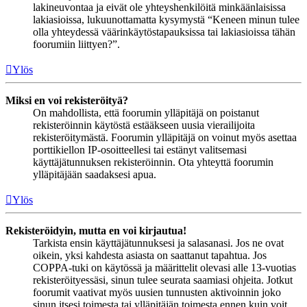
lakineuvontaa ja eivät ole yhteyshenkilöitä minkäänlaisissa
lakiasioissa, lukuunottamatta kysymystä “Keneen minun tulee
olla yhteydessä väärinkäytöstapauksissa tai lakiasioissa tähän
foorumiin liittyen?”.
Ylös
Miksi en voi rekisteröityä?
On mahdollista, että foorumin ylläpitäjä on poistanut
rekisteröinnin käytöstä estääkseen uusia vierailijoita
rekisteröitymästä. Foorumin ylläpitäjä on voinut myös asettaa
porttikiellon IP-osoitteellesi tai estänyt valitsemasi
käyttäjätunnuksen rekisteröinnin. Ota yhteyttä foorumin
ylläpitäjään saadaksesi apua.
Ylös
Rekisteröidyin, mutta en voi kirjautua!
Tarkista ensin käyttäjätunnuksesi ja salasanasi. Jos ne ovat
oikein, yksi kahdesta asiasta on saattanut tapahtua. Jos
COPPA-tuki on käytössä ja määrittelit olevasi alle 13-vuotias
rekisteröityessäsi, sinun tulee seurata saamiasi ohjeita. Jotkut
foorumit vaativat myös uusien tunnusten aktivoinnin joko
sinun itsesi toimesta tai ylläpitäjän toimesta ennen kuin voit