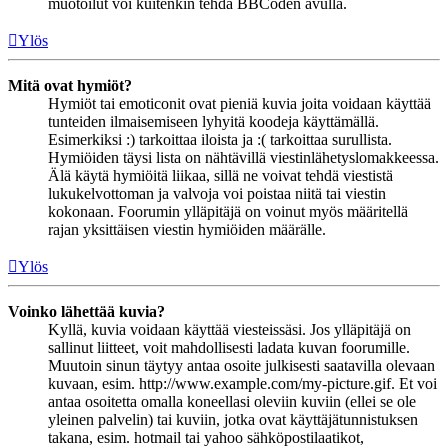
muotoilut voi kuitenkin tehdä BBCoden avulla.
Ylös
Mitä ovat hymiöt?
Hymiöt tai emoticonit ovat pieniä kuvia joita voidaan käyttää
tunteiden ilmaisemiseen lyhyitä koodeja käyttämällä.
Esimerkiksi :) tarkoittaa iloista ja :( tarkoittaa surullista.
Hymiöiden täysi lista on nähtävillä viestinlähetyslomakkeessa.
Älä käytä hymiöitä liikaa, sillä ne voivat tehdä viestistä
lukukelvottoman ja valvoja voi poistaa niitä tai viestin
kokonaan. Foorumin ylläpitäjä on voinut myös määritellä
rajan yksittäisen viestin hymiöiden määrälle.
Ylös
Voinko lähettää kuvia?
Kyllä, kuvia voidaan käyttää viesteissäsi. Jos ylläpitäjä on
sallinut liitteet, voit mahdollisesti ladata kuvan foorumille.
Muutoin sinun täytyy antaa osoite julkisesti saatavilla olevaan
kuvaan, esim. http://www.example.com/my-picture.gif. Et voi
antaa osoitetta omalla koneellasi oleviin kuviin (ellei se ole
yleinen palvelin) tai kuviin, jotka ovat käyttäjätunnistuksen
takana, esim. hotmail tai yahoo sähköpostilaatikot,