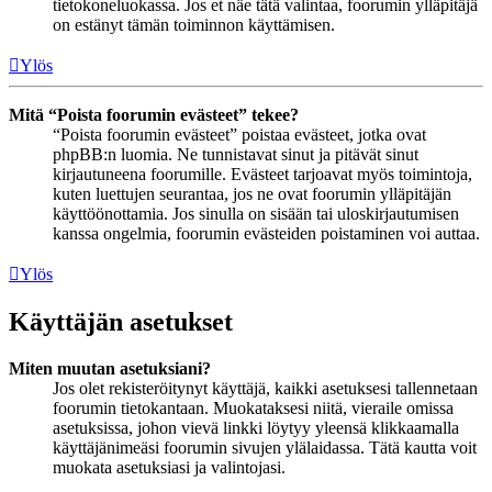
tietokoneluokassa. Jos et näe tätä valintaa, foorumin ylläpitäjä
on estänyt tämän toiminnon käyttämisen.
Ylös
Mitä “Poista foorumin evästeet” tekee?
“Poista foorumin evästeet” poistaa evästeet, jotka ovat
phpBB:n luomia. Ne tunnistavat sinut ja pitävät sinut
kirjautuneena foorumille. Evästeet tarjoavat myös toimintoja,
kuten luettujen seurantaa, jos ne ovat foorumin ylläpitäjän
käyttöönottamia. Jos sinulla on sisään tai uloskirjautumisen
kanssa ongelmia, foorumin evästeiden poistaminen voi auttaa.
Ylös
Käyttäjän asetukset
Miten muutan asetuksiani?
Jos olet rekisteröitynyt käyttäjä, kaikki asetuksesi tallennetaan
foorumin tietokantaan. Muokataksesi niitä, vieraile omissa
asetuksissa, johon vievä linkki löytyy yleensä klikkaamalla
käyttäjänimeäsi foorumin sivujen ylälaidassa. Tätä kautta voit
muokata asetuksiasi ja valintojasi.