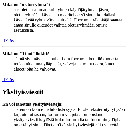
Mikä on “oletusryhmä”?
Jos olet useamman kuin yhden käyttäjäryhmän jäsen,
oletusryhmääsi käytetään määriteltäessä sinun kohdallasi
käytettävää ryhmäväriä ja titteliä. Foorumin ylläpitäjä saattaa
antaa sinulle oikeudet vaihtaa oletusryhmääsi omista
asetuksista.
Ylös
Mikä on “Tiimi” linkki?
Tämä sivu näyttää sinulle listan foorumin henkilökunnasta,
mukaanluettuna ylläpitäjät, valvojat ja muut tiedot, kuten
alueet joita he valvovat.
Ylös
Yksityisviestit
En voi lähettää yksityisviestejä!
Tähän on kolme mahdollista syytä. Et ole rekisteröitynyt ja/tai
kirjautunut sisään, foorumin ylläpitäjä on poistanut
yksityisviestit käytöstä koko foorumilta tai foorumin ylläpitäjä
on estänyt sinua lähettämästä yksityisviestejä. Ota yhteyttä