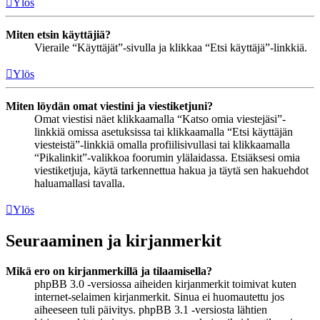
Ylös
Miten etsin käyttäjiä?
Vieraile “Käyttäjät”-sivulla ja klikkaa “Etsi käyttäjä”-linkkiä.
Ylös
Miten löydän omat viestini ja viestiketjuni?
Omat viestisi näet klikkaamalla “Katso omia viestejäsi”-
linkkiä omissa asetuksissa tai klikkaamalla “Etsi käyttäjän
viesteistä”-linkkiä omalla profiilisivullasi tai klikkaamalla
“Pikalinkit”-valikkoa foorumin ylälaidassa. Etsiäksesi omia
viestiketjuja, käytä tarkennettua hakua ja täytä sen hakuehdot
haluamallasi tavalla.
Ylös
Seuraaminen ja kirjanmerkit
Mikä ero on kirjanmerkillä ja tilaamisella?
phpBB 3.0 -versiossa aiheiden kirjanmerkit toimivat kuten
internet-selaimen kirjanmerkit. Sinua ei huomautettu jos
aiheeseen tuli päivitys. phpBB 3.1 -versiosta lähtien