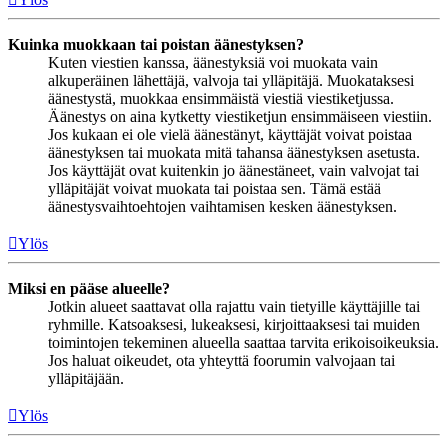
Kuinka muokkaan tai poistan äänestyksen?
Kuten viestien kanssa, äänestyksiä voi muokata vain
alkuperäinen lähettäjä, valvoja tai ylläpitäjä. Muokataksesi
äänestystä, muokkaa ensimmäistä viestiä viestiketjussa.
Äänestys on aina kytketty viestiketjun ensimmäiseen viestiin.
Jos kukaan ei ole vielä äänestänyt, käyttäjät voivat poistaa
äänestyksen tai muokata mitä tahansa äänestyksen asetusta.
Jos käyttäjät ovat kuitenkin jo äänestäneet, vain valvojat tai
ylläpitäjät voivat muokata tai poistaa sen. Tämä estää
äänestysvaihtoehtojen vaihtamisen kesken äänestyksen.
Ylös
Miksi en pääse alueelle?
Jotkin alueet saattavat olla rajattu vain tietyille käyttäjille tai
ryhmille. Katsoaksesi, lukeaksesi, kirjoittaaksesi tai muiden
toimintojen tekeminen alueella saattaa tarvita erikoisoikeuksia.
Jos haluat oikeudet, ota yhteyttä foorumin valvojaan tai
ylläpitäjään.
Ylös