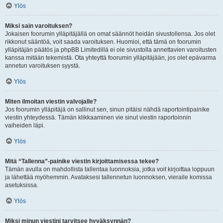
Ylös
Miksi sain varoituksen?
Jokaisen foorumin ylläpitäjällä on omat säännöt heidän sivustollensa. Jos olet
rikkonut sääntöä, voit saada varoituksen. Huomioi, että tämä on foorumin
ylläpitäjän päätös ja phpBB Limitedillä ei ole sivustolla annettavien varoitusten
kanssa mitään tekemistä. Ota yhteyttä foorumin ylläpitäjään, jos olet epävarma
annetun varoituksen syystä.
Ylös
Miten ilmoitan viestin valvojalle?
Jos foorumin ylläpitäjä on sallinut sen, sinun pitäisi nähdä raportointipainike
viestin yhteydessä. Tämän klikkaaminen vie sinut viestin raportoinnin
vaiheiden läpi.
Ylös
Mitä “Tallenna”-painike viestin kirjoittamisessa tekee?
Tämän avulla on mahdollista tallentaa luonnoksia, jotka voit kirjoittaa loppuun
ja lähettää myöhemmin. Avataksesi tallennetun luonnoksen, vieraile komissa
asetuksissa.
Ylös
Miksi minun viestini tarvitsee hyväksynnän?