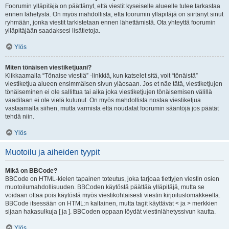
Foorumin ylläpitäjä on päättänyt, että viestit kyseiselle alueelle tulee tarkastaa
ennen lähetystä. On myös mahdollista, että foorumin ylläpitäjä on siirtänyt sinut
ryhmään, jonka viestit tarkistetaan ennen lähettämistä. Ota yhteyttä foorumin
ylläpitäjään saadaksesi lisätietoja.
Ylös
Miten tönäisen viestiketjuani?
Klikkaamalla “Tönaise viestiä” -linkkiä, kun katselet sitä, voit “tönäistä”
viestiketjua alueen ensimmäisen sivun yläosaan. Jos et näe tätä, viestiketjujen
tönäiseminen ei ole sallittua tai aika joka viestiketjujen tönäisemisen välillä
vaaditaan ei ole vielä kulunut. On myös mahdollista nostaa viestiketjua
vastaamalla siihen, mutta varmista että noudatat foorumin sääntöjä jos päätät
tehdä niin.
Ylös
Muotoilu ja aiheiden tyypit
Mikä on BBCode?
BBCode on HTML-kielen tapainen toteutus, joka tarjoaa tiettyjen viestin osien
muotoilumahdollisuuden. BBCoden käytöstä päättää ylläpitäjä, mutta se
voidaan ottaa pois käytöstä myös viestikohtaisesti viestin kirjoituslomakkeella.
BBCode itsessään on HTML:n kaltainen, mutta tagit käyttävät < ja > merkkien
sijaan hakasulkuja [ ja ]. BBCoden oppaan löydät viestinlähetyssivun kautta.
Ylös