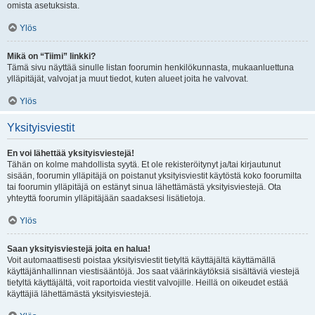
omista asetuksista.
Ylös
Mikä on “Tiimi” linkki?
Tämä sivu näyttää sinulle listan foorumin henkilökunnasta, mukaanluettuna
ylläpitäjät, valvojat ja muut tiedot, kuten alueet joita he valvovat.
Ylös
Yksityisviestit
En voi lähettää yksityisviestejä!
Tähän on kolme mahdollista syytä. Et ole rekisteröitynyt ja/tai kirjautunut
sisään, foorumin ylläpitäjä on poistanut yksityisviestit käytöstä koko foorumilta
tai foorumin ylläpitäjä on estänyt sinua lähettämästä yksityisviestejä. Ota
yhteyttä foorumin ylläpitäjään saadaksesi lisätietoja.
Ylös
Saan yksityisviestejä joita en halua!
Voit automaattisesti poistaa yksityisviestit tietyltä käyttäjältä käyttämällä
käyttäjänhallinnan viestisääntöjä. Jos saat väärinkäytöksiä sisältäviä viestejä
tietyltä käyttäjältä, voit raportoida viestit valvojille. Heillä on oikeudet estää
käyttäjiä lähettämästä yksityisviestejä.