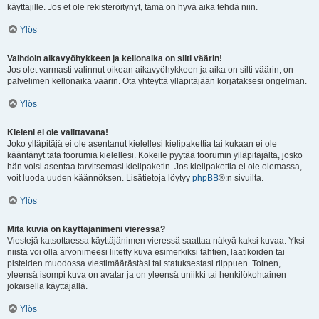
käyttäjille. Jos et ole rekisteröitynyt, tämä on hyvä aika tehdä niin.
Ylös
Vaihdoin aikavyöhykkeen ja kellonaika on silti väärin!
Jos olet varmasti valinnut oikean aikavyöhykkeen ja aika on silti väärin, on
palvelimen kellonaika väärin. Ota yhteyttä ylläpitäjään korjataksesi ongelman.
Ylös
Kieleni ei ole valittavana!
Joko ylläpitäjä ei ole asentanut kielellesi kielipakettia tai kukaan ei ole
kääntänyt tätä foorumia kielellesi. Kokeile pyytää foorumin ylläpitäjältä, josko
hän voisi asentaa tarvitsemasi kielipaketin. Jos kielipakettia ei ole olemassa,
voit luoda uuden käännöksen. Lisätietoja löytyy
phpBB
®:n sivuilta.
Ylös
Mitä kuvia on käyttäjänimeni vieressä?
Viestejä katsottaessa käyttäjänimen vieressä saattaa näkyä kaksi kuvaa. Yksi
niistä voi olla arvonimeesi liitetty kuva esimerkiksi tähtien, laatikoiden tai
pisteiden muodossa viestimäärästäsi tai statuksestasi riippuen. Toinen,
yleensä isompi kuva on avatar ja on yleensä uniikki tai henkilökohtainen
jokaisella käyttäjällä.
Ylös