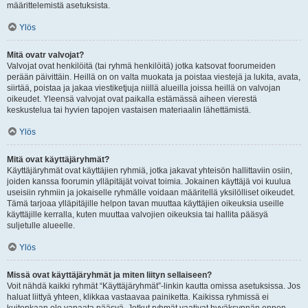
määrittelemistä asetuksista.
Ylös
Mitä ovatr valvojat?
Valvojat ovat henkilöitä (tai ryhmä henkilöitä) jotka katsovat foorumeiden
perään päivittäin. Heillä on on valta muokata ja poistaa viestejä ja lukita, avata,
siirtää, poistaa ja jakaa viestiketjuja niillä alueilla joissa heillä on valvojan
oikeudet. Yleensä valvojat ovat paikalla estämässä aiheen vierestä
keskustelua tai hyvien tapojen vastaisen materiaalin lähettämistä.
Ylös
Mitä ovat käyttäjäryhmät?
Käyttäjäryhmät ovat käyttäjien ryhmiä, jotka jakavat yhteisön hallittaviin osiin,
joiden kanssa foorumin ylläpitäjät voivat toimia. Jokainen käyttäjä voi kuulua
useisiin ryhmiin ja jokaiselle ryhmälle voidaan määritellä yksilölliset oikeudet.
Tämä tarjoaa ylläpitäjille helpon tavan muuttaa käyttäjien oikeuksia useille
käyttäjille kerralla, kuten muuttaa valvojien oikeuksia tai hallita pääsyä
suljetulle alueelle.
Ylös
Missä ovat käyttäjäryhmät ja miten liityn sellaiseen?
Voit nähdä kaikki ryhmät “Käyttäjäryhmät”-linkin kautta omissa asetuksissa. Jos
haluat liittyä yhteen, klikkaa vastaavaa painiketta. Kaikissa ryhmissä ei