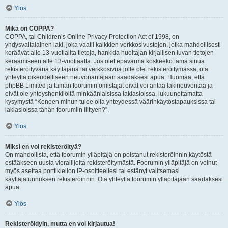
Ylös
Mikä on COPPA?
COPPA, tai Children’s Online Privacy Protection Act of 1998, on
yhdysvaltalainen laki, joka vaatii kaikkien verkkosivustojen, jotka mahdollisesti
keräävät alle 13-vuotiailta tietoja, hankkia huoltajan kirjallisen luvan tietojen
keräämiseen alle 13-vuotiaalta. Jos olet epävarma koskeeko tämä sinua
rekisteröityvänä käyttäjänä tai verkkosivua jolle olet rekisteröitymässä, ota
yhteyttä oikeudelliseen neuvonantajaan saadaksesi apua. Huomaa, että
phpBB Limited ja tämän foorumin omistajat eivät voi antaa lakineuvontaa ja
eivät ole yhteyshenkilöitä minkäänlaisissa lakiasioissa, lukuunottamatta
kysymystä “Keneen minun tulee olla yhteydessä väärinkäytöstapauksissa tai
lakiasioissa tähän foorumiin liittyen?”.
Ylös
Miksi en voi rekisteröityä?
On mahdollista, että foorumin ylläpitäjä on poistanut rekisteröinnin käytöstä
estääkseen uusia vierailijoita rekisteröitymästä. Foorumin ylläpitäjä on voinut
myös asettaa porttikiellon IP-osoitteellesi tai estänyt valitsemasi
käyttäjätunnuksen rekisteröinnin. Ota yhteyttä foorumin ylläpitäjään saadaksesi
apua.
Ylös
Rekisteröidyin, mutta en voi kirjautua!