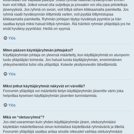
kuitenkaan ole vapaata pääsyä. Jotkut ryhmät vaativat hyväksynnän ennen
kuin voit liittyä. Jotkut voivat olla suljettuja ja joissakin voi olla jopa piilotettuja
jäsenyyksiä. Jos ryhmä on avoin, voit liittyä siihen klikkaamalla painiketta. Jos
ryhmä vaatii hyväksynnän liittymistä varten, voit pyytää liittymislupaa
klikkaamalla painiketta. Ryhmän johtajan täytyy hyväksyä pyyntösi ja hän
saattaa kysyä miksi haluat liittyä ryhmään. Älä häiriköi ryhmän ylläpitäjiä jos he
eivät hyväksy pyyntöäsi. Heillä on syynsä.
Ylös
Miten pääsen käyttäjäryhmän johtajaksi?
Käyttäjäryhmän johtaja on yleensä määritelty, kun käyttäjäryhmät on alunperin
luotu ylläpitäjän toimesta. Jos haluat luoda käyttäjäryhmän, ensimmäinen
yhteyshenkilösi tulisi olla ylläpitäjä. Kokeile yksityisviestin lähettämistä.
Ylös
Miksi jotkut käyttäjäryhmät näkyvät eri väreillä?
Foorumin ylläpitäjä voi määritellä tietyn käyttäjäryhmän jäsenille värin joka
helpottaa kyseisen käyttäjäryhmän jäsenten tunnistamista.
Ylös
Mikä on “oletusryhmä”?
Jos olet useamman kuin yhden käyttäjäryhmän jäsen, oletusryhmääsi
käytetään määriteltäessä sinun kohdallasi käytettävää ryhmäväriä ja titteliä.
Foorumin ylläpitäjä saattaa antaa sinulle oikeudet vaihtaa oletusryhmääsi