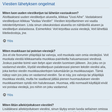
Viestien lähetyksen ongelmat
Miten luon uuden viestiketjun tai lähetän vastauksen?
Aloittaaksesi uuden viestiketjun alueella, klikkaa "Uusi Aihe". Vastataksesi
viestiketjuun klikkaa "Vastaa Viestiin". Viestien kirjoittaminen voi vaatia
rekisteröitymisen. Lista sinun oikeuksistasi alueella on nähtävillä alueen ja
viestiketjun alalaidassa. Esimerkiksi: Voit kirjoittaa uusia viestejä, Voit lähettää
liitetiedostoja, jne.
Ylös
Miten muokkaan tai poistan viestejä?
Jos et ole foorumin ylläpitäjä tai valvoja, voit muokata vain omia viestejäsi. Voit
muokata viestiä klikkaamalla muokkaa-painiketta haluamassasi viestissä.
Joskus painike toimii vain tietyn ajan viestin luomisen jälkeen. Jos joku on jo
vastannut viestiin, löydät viestiketjuun palatessasi pienen tekstin viestisi alla,
joka kertoo viestin muokkauskertojen lukumäärän ja muokkausajan. Tämä
näkyy vain jos joku on vastannut viestiin. Se ei näy, jos valvoja tai ylläpitäjä
muokkaa viestiä, mutta he saattavat jättää pienen huomautuksen viestin
muokkaamisen syistä niin halutessaan. Huomaa, että normaalit käyttäjät eivät
voi poistaa viestejä, jos niihin on joku vastannut.
Ylös
Miten liitän allekirjoituksen viestiini?
Lisätäksesi allekirjoituksen viestiisi, sinun täytyy ensin luoda sellainen omissa