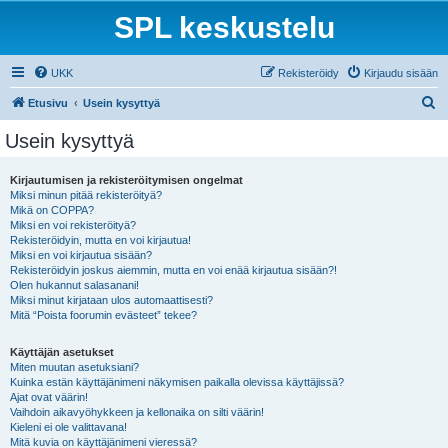
SPL keskustelu
UKK
Rekisteröidy
Kirjaudu sisään
E
Etusivu
Usein kysyttyä
t
Usein kysyttyä
s
i
Kirjautumisen ja rekisteröitymisen ongelmat
Miksi minun pitää rekisteröityä?
Mikä on COPPA?
Miksi en voi rekisteröityä?
Rekisteröidyin, mutta en voi kirjautua!
Miksi en voi kirjautua sisään?
Rekisteröidyin joskus aiemmin, mutta en voi enää kirjautua sisään?!
Olen hukannut salasanani!
Miksi minut kirjataan ulos automaattisesti?
Mitä “Poista foorumin evästeet” tekee?
Käyttäjän asetukset
Miten muutan asetuksiani?
Kuinka estän käyttäjänimeni näkymisen paikalla olevissa käyttäjissä?
Ajat ovat väärin!
Vaihdoin aikavyöhykkeen ja kellonaika on silti väärin!
Kieleni ei ole valittavana!
Mitä kuvia on käyttäjänimeni vieressä?