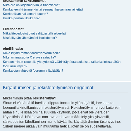
Seuraaminen ja kirjanmerkit
Mikä ero on kirjanmerkillä ja tilaamisella?
Kuinka teen kirjanmerkin tai seuraan haluamaani aihetta?
Kuinka tilaan haluamani alueen?
Kuinka poistan tilaukseni?
Liitetiedostot
Mitkä liitetiedostot ovat sallittuja tällä alueella?
Mistä löydän lähettämäni liitetiedostot?
phpBB -asiat
Kuka kirjoitti tämän foorumisovelluksen?
Miksi ominaisuutta X ei ole saatavilla?
Keneen minun tulee olla yhteydessä väärinkäytöstapauksissa tai lakiasioissa tähän
foorumiin liittyen?
Kuinka otan yhteyttä foorumin ylläpitäjään?
Kirjautumisen ja rekisteröitymisen ongelmat
Miksi minun pitää rekisteröityä?
Sinun ei välttämättä tarvitse, riippuu foorumin ylläpitäjästä, tarvitaanko
foorumilla kirjoittamiseen rekisteröitymistä. Rekisteröityminen voi kuitenkin
antaa sinulle lisää ominaisuuksia käyttöön, jotka eivät ole vieraiden
käytettävissä. Näitä ovat mm. avatar-kuvan määrittely, yksityisviestit,
sähköpostien lähettäminen muille käyttäjille, käyttäjäryhmien jäsenyys jne.
Siihen menee aikaa vain muutamia hetkiä, joten se on suositeltavaa.