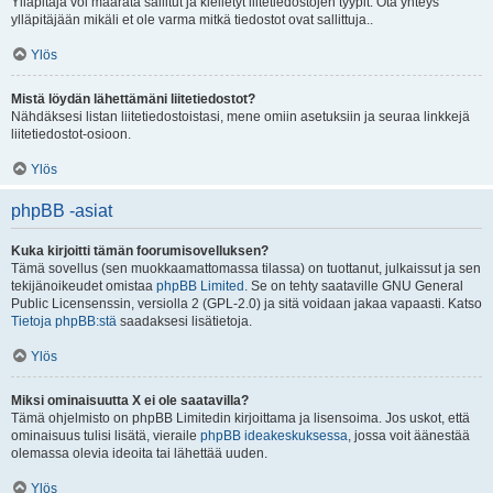
Ylläpitäjä voi määrätä sallitut ja kielletyt liitetiedostojen tyypit. Ota yhteys
ylläpitäjään mikäli et ole varma mitkä tiedostot ovat sallittuja..
Ylös
Mistä löydän lähettämäni liitetiedostot?
Nähdäksesi listan liitetiedostoistasi, mene omiin asetuksiin ja seuraa linkkejä
liitetiedostot-osioon.
Ylös
phpBB -asiat
Kuka kirjoitti tämän foorumisovelluksen?
Tämä sovellus (sen muokkaamattomassa tilassa) on tuottanut, julkaissut ja sen
tekijänoikeudet omistaa
phpBB Limited
. Se on tehty saataville GNU General
Public Licensenssin, versiolla 2 (GPL-2.0) ja sitä voidaan jakaa vapaasti. Katso
Tietoja phpBB:stä
saadaksesi lisätietoja.
Ylös
Miksi ominaisuutta X ei ole saatavilla?
Tämä ohjelmisto on phpBB Limitedin kirjoittama ja lisensoima. Jos uskot, että
ominaisuus tulisi lisätä, vieraile
phpBB ideakeskuksessa
, jossa voit äänestää
olemassa olevia ideoita tai lähettää uuden.
Ylös