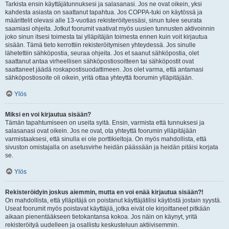
Tarkista ensin käyttäjätunnuksesi ja salasanasi. Jos ne ovat oikein, yksi
kahdesta asiasta on saattanut tapahtua. Jos COPPA-tuki on käytössä ja
määrittelit olevasi alle 13-vuotias rekisteröityessäsi, sinun tulee seurata
saamiasi ohjeita. Jotkut foorumit vaativat myös uusien tunnusten aktivoinnin
joko sinun itsesi toimesta tai ylläpitäjän toimesta ennen kuin voit kirjautua
sisään. Tämä tieto kerrottiin rekisteröitymisen yhteydessä. Jos sinulle
lähetettiin sähköpostia, seuraa ohjeita. Jos et saanut sähköpostia, olet
saattanut antaa virheellisen sähköpostiosoitteen tai sähköpostit ovat
saattaneet jäädä roskapostisuodattimeen. Jos olet varma, että antamasi
sähköpostiosoite oli oikein, yritä ottaa yhteyttä foorumin ylläpitäjään.
Ylös
Miksi en voi kirjautua sisään?
Tämän tapahtumiseen on useita syitä. Ensin, varmista että tunnuksesi ja
salasanasi ovat oikein. Jos ne ovat, ota yhteyttä foorumin ylläpitäjään
varmistaaksesi, että sinulla ei ole porttikieltoja. On myös mahdollista, että
sivuston omistajalla on asetusvirhe heidän päässään ja heidän pitäisi korjata
se.
Ylös
Rekisteröidyin joskus aiemmin, mutta en voi enää kirjautua sisään?!
On mahdollista, että ylläpitäjä on poistanut käyttäjätilisi käytöstä jostain syystä.
Useat foorumit myös poistavat käyttäjiä, jotka eivät ole kirjoittaneet pitkään
aikaan pienentääkseen tietokantansa kokoa. Jos näin on käynyt, yritä
rekisteröityä uudelleen ja osallistu keskusteluun aktiivisemmin.