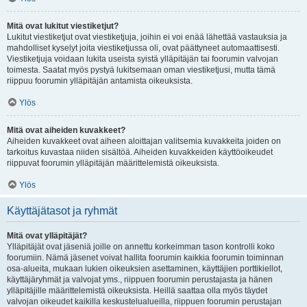
Mitä ovat lukitut viestiketjut?
Lukitut viestiketjut ovat viestiketjuja, joihin ei voi enää lähettää vastauksia ja
mahdolliset kyselyt joita viestiketjussa oli, ovat päättyneet automaattisesti.
Viestiketjuja voidaan lukita useista syistä ylläpitäjän tai foorumin valvojan
toimesta. Saatat myös pystyä lukitsemaan oman viestiketjusi, mutta tämä
riippuu foorumin ylläpitäjän antamista oikeuksista.
Ylös
Mitä ovat aiheiden kuvakkeet?
Aiheiden kuvakkeet ovat aiheen aloittajan valitsemia kuvakkeita joiden on
tarkoitus kuvastaa niiden sisältöä. Aiheiden kuvakkeiden käyttöoikeudet
riippuvat foorumin ylläpitäjän määrittelemistä oikeuksista.
Ylös
Käyttäjätasot ja ryhmät
Mitä ovat ylläpitäjät?
Ylläpitäjät ovat jäseniä joille on annettu korkeimman tason kontrolli koko
foorumiin. Nämä jäsenet voivat hallita foorumin kaikkia foorumin toiminnan
osa-alueita, mukaan lukien oikeuksien asettaminen, käyttäjien porttikiellot,
käyttäjäryhmät ja valvojat yms., riippuen foorumin perustajasta ja hänen
ylläpitäjille määrittelemistä oikeuksista. Heillä saattaa olla myös täydet
valvojan oikeudet kaikilla keskustelualueilla, riippuen foorumin perustajan