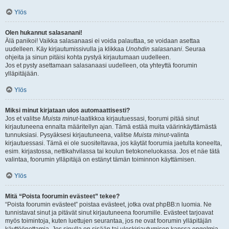
Ylös
Olen hukannut salasanani!
Älä panikoi! Vaikka salasanaasi ei voida palauttaa, se voidaan asettaa
uudelleen. Käy kirjautumissivulla ja klikkaa
Unohdin salasanani
. Seuraa
ohjeita ja sinun pitäisi kohta pystyä kirjautumaan uudelleen.
Jos et pysty asettamaan salasanaasi uudelleen, ota yhteyttä foorumin
ylläpitäjään.
Ylös
Miksi minut kirjataan ulos automaattisesti?
Jos et valitse
Muista minut
-laatikkoa kirjautuessasi, foorumi pitää sinut
kirjautuneena ennalta määritellyn ajan. Tämä estää muita väärinkäyttämästä
tunnuksiasi. Pysyäksesi kirjautuneena, valitse
Muista minut
-valinta
kirjautuessasi. Tämä ei ole suositeltavaa, jos käytät foorumia jaetulta koneelta,
esim. kirjastossa, nettikahvilassa tai koulun tietokoneluokassa. Jos et näe tätä
valintaa, foorumin ylläpitäjä on estänyt tämän toiminnon käyttämisen.
Ylös
Mitä “Poista foorumin evästeet” tekee?
“Poista foorumin evästeet” poistaa evästeet, jotka ovat phpBB:n luomia. Ne
tunnistavat sinut ja pitävät sinut kirjautuneena foorumille. Evästeet tarjoavat
myös toimintoja, kuten luettujen seurantaa, jos ne ovat foorumin ylläpitäjän