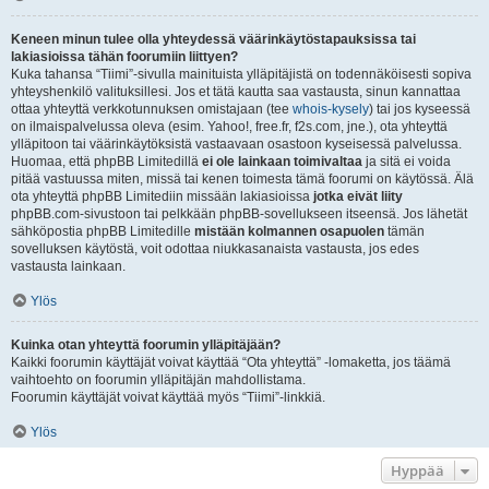
Keneen minun tulee olla yhteydessä väärinkäytöstapauksissa tai
lakiasioissa tähän foorumiin liittyen?
Kuka tahansa “Tiimi”-sivulla mainituista ylläpitäjistä on todennäköisesti sopiva
yhteyshenkilö valituksillesi. Jos et tätä kautta saa vastausta, sinun kannattaa
ottaa yhteyttä verkkotunnuksen omistajaan (tee
whois-kysely
) tai jos kyseessä
on ilmaispalvelussa oleva (esim. Yahoo!, free.fr, f2s.com, jne.), ota yhteyttä
ylläpitoon tai väärinkäytöksistä vastaavaan osastoon kyseisessä palvelussa.
Huomaa, että phpBB Limitedillä
ei ole lainkaan toimivaltaa
ja sitä ei voida
pitää vastuussa miten, missä tai kenen toimesta tämä foorumi on käytössä. Älä
ota yhteyttä phpBB Limitediin missään lakiasioissa
jotka eivät liity
phpBB.com-sivustoon tai pelkkään phpBB-sovellukseen itseensä. Jos lähetät
sähköpostia phpBB Limitedille
mistään kolmannen osapuolen
tämän
sovelluksen käytöstä, voit odottaa niukkasanaista vastausta, jos edes
vastausta lainkaan.
Ylös
Kuinka otan yhteyttä foorumin ylläpitäjään?
Kaikki foorumin käyttäjät voivat käyttää “Ota yhteyttä” -lomaketta, jos täämä
vaihtoehto on foorumin ylläpitäjän mahdollistama.
Foorumin käyttäjät voivat käyttää myös “Tiimi”-linkkiä.
Ylös
Hyppää