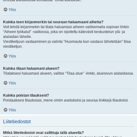
omissa asetuksissa kohdassa “Omat asetukset”.
Ylös
Kuinka teen kirjanmerkin tai seuraan haluamaani aihetta?
Voit tehdä kirjanmekin tai tilata haluamasi aiheen valitsemalla sopivan linkin
“Aiheen työkalut” -valikossa, joka on sijoitettu kätevästi keskustelun ylä- ja
alalaidan lähelle.
Viestiketjuun vastaaminen ja valinta “Huomauta kun vastaus lähetetään” tilaa
viestiketjun.
Ylös
Kuinka tilaan haluamani alueen?
Tilataksesi haluamasi alueen, valitse “Tilaa alue” -linkki, aluesivun alalaidassa.
Ylös
Kuinka poistan tilaukseni?
Poistaaksesi tilauksiasi, mene omiin asetuksiisi ja seuraa linkkejä tilauksiisi.
Ylös
Liitetiedostot
Mitkä liitetiedostot ovat sallittuja tällä alueella?