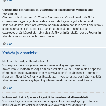
Ylös
Olen saanut roskapostia tai väärinkäytöksiä sisältäviä viestejä tältä
foorumilta!
Olemme pahoillamme siitä. Tämän foorumin sähköpostilomake sisältää
ominaisuuksia, jotka yrittävät estää ja seurata käyttäjiä, jotka lähettävät
sellaisia viestejä, joten ota yhteyttä foorumin ylläpitäjään ja lähetä hänelle täysi
kopio saamastasi sähköpostista. On tärkeää, että se sisältää kaikki
otsaketiedot sähköpostista, jotka sisältävät viestin lähettäjän tiedot. Foorumin
ylläpitäjä voi sitten toimia tarpeen mukaan.
Ylös
Ystävät ja vihamiehet
Mitä ovat kaveri ja vihamieslistat?
Voit käyttää näitä listoja muiden foorumin käyttäjien organisointiin.
Kaverilistalle lisätään käyttäjiä omien asetusten kautta. Tämä auttaa nopeasti
näkemään jos he ovat paikalla ja yksityisviestien lähettämisessä. Teemasta
riippuen näiden käyttäjien viestit saatetaan myös korostaa. Jos lisäät käyttäjän
vihamieheksi, kaikki käyttäjän kirjoittamat viestit piilotetaan oletuksena.
Ylös
Kuinka voin lisätä / poistaa käyttäjiä kavereista tai vihamiehistä
Voit lisätä käyttäjiä listoihisi kahdella tapaa. Jokaisen käyttäjän profiilissa on
linkki jonka kautta voit lisätä heidät joko kavereihin tai vihamiehiin.