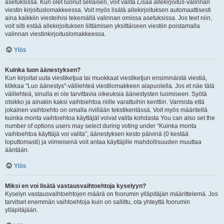
asetuksissa. Kun olet luonut sellaisen, voit valita
Lisää allekirjoitus
-valinnan
viestin kirjoituslomakkeessa. Voit myös lisätä allekirjoituksen automaattisesti
aina kaikkiin viesteihisi tekemällä valinnan omissa asetuksissa. Jos teet niin,
voit silti estää allekirjoituksen liittämisen yksittäiseen viestiin poistamalla
valinnan viestinkirjoituslomakkeessa.
Ylös
Kuinka luon äänestyksen?
Kun kirjoitat uuta viestiketjua tai muokkaat viestiketjun ensimmäistä viestiä,
klikkaa "Luo äänestys"-välilehteä viestilomakkeen alapuolella. Jos et näe tätä
välilehteä, sinulla ei ole tarvittavia oikeuksia äänestysten luomiseen. Syötä
otsikko ja ainakin kaksi vaihtoehtoa niille varattuihin kenttiin. Varmista että
jokainen vaihtoehto on omalla rivillään tekstikentässä. Voit myös määritellä
kuinka monta vaihtoehtoa käyttäjät voivat valita kohdasta You can also set the
number of options users may select during voting under “Kuinka monta
vaihtoehtoa käyttäjä voi valita”, äänestyksen kesto päivinä (0 kestää
loputtomasti) ja viimeisenä voit antaa käyttäjille mahdollisuuden muuttaa
ääntään.
Ylös
Miksi en voi lisätä vastausvaihtoehtoja kyselyyn?
Kyselyn vastausvaihtoehtojen määrä on foorumin ylläpitäjän määrittelemä. Jos
tarvitset enemmän vaihtoehtoja kuin on sallittu, ota yhteyttä foorumin
ylläpitäjään.