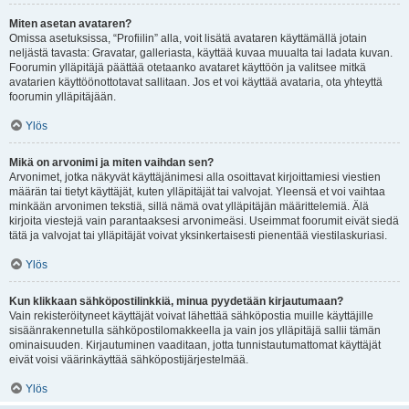
Miten asetan avataren?
Omissa asetuksissa, “Profiilin” alla, voit lisätä avataren käyttämällä jotain
neljästä tavasta: Gravatar, galleriasta, käyttää kuvaa muualta tai ladata kuvan.
Foorumin ylläpitäjä päättää otetaanko avataret käyttöön ja valitsee mitkä
avatarien käyttöönottotavat sallitaan. Jos et voi käyttää avataria, ota yhteyttä
foorumin ylläpitäjään.
Ylös
Mikä on arvonimi ja miten vaihdan sen?
Arvonimet, jotka näkyvät käyttäjänimesi alla osoittavat kirjoittamiesi viestien
määrän tai tietyt käyttäjät, kuten ylläpitäjät tai valvojat. Yleensä et voi vaihtaa
minkään arvonimen tekstiä, sillä nämä ovat ylläpitäjän määrittelemiä. Älä
kirjoita viestejä vain parantaaksesi arvonimeäsi. Useimmat foorumit eivät siedä
tätä ja valvojat tai ylläpitäjät voivat yksinkertaisesti pienentää viestilaskuriasi.
Ylös
Kun klikkaan sähköpostilinkkiä, minua pyydetään kirjautumaan?
Vain rekisteröityneet käyttäjät voivat lähettää sähköpostia muille käyttäjille
sisäänrakennetulla sähköpostilomakkeella ja vain jos ylläpitäjä sallii tämän
ominaisuuden. Kirjautuminen vaaditaan, jotta tunnistautumattomat käyttäjät
eivät voisi väärinkäyttää sähköpostijärjestelmää.
Ylös