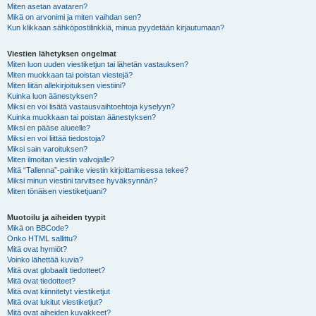
Miten asetan avataren?
Mikä on arvonimi ja miten vaihdan sen?
Kun klikkaan sähköpostilinkkiä, minua pyydetään kirjautumaan?
Viestien lähetyksen ongelmat
Miten luon uuden viestiketjun tai lähetän vastauksen?
Miten muokkaan tai poistan viestejä?
Miten liitän allekirjoituksen viestiini?
Kuinka luon äänestyksen?
Miksi en voi lisätä vastausvaihtoehtoja kyselyyn?
Kuinka muokkaan tai poistan äänestyksen?
Miksi en pääse alueelle?
Miksi en voi liittää tiedostoja?
Miksi sain varoituksen?
Miten ilmoitan viestin valvojalle?
Mitä “Tallenna”-painike viestin kirjoittamisessa tekee?
Miksi minun viestini tarvitsee hyväksynnän?
Miten tönäisen viestiketjuani?
Muotoilu ja aiheiden tyypit
Mikä on BBCode?
Onko HTML sallittu?
Mitä ovat hymiöt?
Voinko lähettää kuvia?
Mitä ovat globaalit tiedotteet?
Mitä ovat tiedotteet?
Mitä ovat kiinnitetyt viestiketjut
Mitä ovat lukitut viestiketjut?
Mitä ovat aiheiden kuvakkeet?