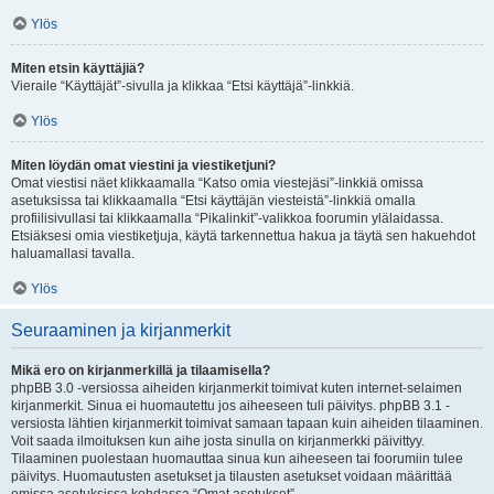
Ylös
Miten etsin käyttäjiä?
Vieraile “Käyttäjät”-sivulla ja klikkaa “Etsi käyttäjä”-linkkiä.
Ylös
Miten löydän omat viestini ja viestiketjuni?
Omat viestisi näet klikkaamalla “Katso omia viestejäsi”-linkkiä omissa
asetuksissa tai klikkaamalla “Etsi käyttäjän viesteistä”-linkkiä omalla
profiilisivullasi tai klikkaamalla “Pikalinkit”-valikkoa foorumin ylälaidassa.
Etsiäksesi omia viestiketjuja, käytä tarkennettua hakua ja täytä sen hakuehdot
haluamallasi tavalla.
Ylös
Seuraaminen ja kirjanmerkit
Mikä ero on kirjanmerkillä ja tilaamisella?
phpBB 3.0 -versiossa aiheiden kirjanmerkit toimivat kuten internet-selaimen
kirjanmerkit. Sinua ei huomautettu jos aiheeseen tuli päivitys. phpBB 3.1 -
versiosta lähtien kirjanmerkit toimivat samaan tapaan kuin aiheiden tilaaminen.
Voit saada ilmoituksen kun aihe josta sinulla on kirjanmerkki päivittyy.
Tilaaminen puolestaan huomauttaa sinua kun aiheeseen tai foorumiin tulee
päivitys. Huomautusten asetukset ja tilausten asetukset voidaan määrittää