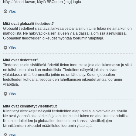
Näyttääksesi kuvan, käytä BBCoden [img]-tagia.
Ylös
Mitä ovat globaalit tiedotteet?
Globaalit tiedotteet sisältävät tärkeää tietoa ja sinun tulisi lukea ne aina kun on
mahdolista. Ne näkyvät jokaisen alueen ylälaidassa ja omissa asetuksissa.
Globaalien tiedotteiden oikeudet myöntää foorumin ylläpitäjä.
Ylös
Mitä ovat tiedotteet?
Tiedotteet usein sisältävät tärkeää tietoa foorumista jota olet lukemassa ja siksi
ne tulisi lukea aina kun mahdollista. Tiedotteet näkyvät jokaisen sivun
ylälaidassa niillä foorumeilla joihin ne on lähetetty. Kuten globaalien
tiedotteiden kohdalla, tiedotteiden lähettämisen oikeudet antaa foorumin
ylläpitäjä.
Ylös
Mitä ovat kiinnitetyt viestiketjut
Kiinnitetyt viestiketjut näkyvät tiedotteiden alapuolella ja ovat vain etusivulla.
Ne ovat yleensä aika tärkeitä, joten sinun tulisi lukea ne aina kun mahdollista.
Kuten tiedotteiden ja globaalien tiedotteiden kanssa, viestiketjujen
kiinnittämisen oikeudet määrittelee foorumin ylläpitäjä.
Ylös