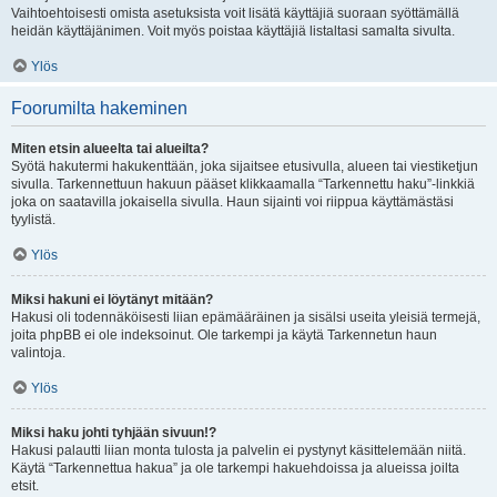
Vaihtoehtoisesti omista asetuksista voit lisätä käyttäjiä suoraan syöttämällä
heidän käyttäjänimen. Voit myös poistaa käyttäjiä listaltasi samalta sivulta.
Ylös
Foorumilta hakeminen
Miten etsin alueelta tai alueilta?
Syötä hakutermi hakukenttään, joka sijaitsee etusivulla, alueen tai viestiketjun
sivulla. Tarkennettuun hakuun pääset klikkaamalla “Tarkennettu haku”-linkkiä
joka on saatavilla jokaisella sivulla. Haun sijainti voi riippua käyttämästäsi
tyylistä.
Ylös
Miksi hakuni ei löytänyt mitään?
Hakusi oli todennäköisesti liian epämääräinen ja sisälsi useita yleisiä termejä,
joita phpBB ei ole indeksoinut. Ole tarkempi ja käytä Tarkennetun haun
valintoja.
Ylös
Miksi haku johti tyhjään sivuun!?
Hakusi palautti liian monta tulosta ja palvelin ei pystynyt käsittelemään niitä.
Käytä “Tarkennettua hakua” ja ole tarkempi hakuehdoissa ja alueissa joilta
etsit.