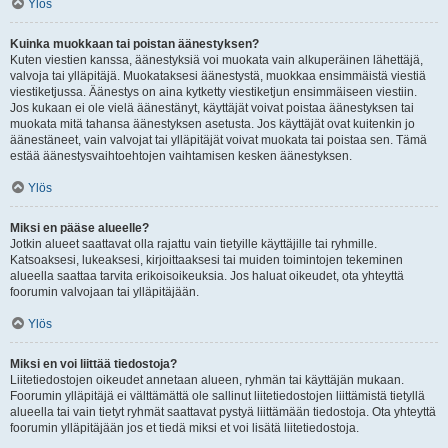
Ylös
Kuinka muokkaan tai poistan äänestyksen?
Kuten viestien kanssa, äänestyksiä voi muokata vain alkuperäinen lähettäjä,
valvoja tai ylläpitäjä. Muokataksesi äänestystä, muokkaa ensimmäistä viestiä
viestiketjussa. Äänestys on aina kytketty viestiketjun ensimmäiseen viestiin.
Jos kukaan ei ole vielä äänestänyt, käyttäjät voivat poistaa äänestyksen tai
muokata mitä tahansa äänestyksen asetusta. Jos käyttäjät ovat kuitenkin jo
äänestäneet, vain valvojat tai ylläpitäjät voivat muokata tai poistaa sen. Tämä
estää äänestysvaihtoehtojen vaihtamisen kesken äänestyksen.
Ylös
Miksi en pääse alueelle?
Jotkin alueet saattavat olla rajattu vain tietyille käyttäjille tai ryhmille.
Katsoaksesi, lukeaksesi, kirjoittaaksesi tai muiden toimintojen tekeminen
alueella saattaa tarvita erikoisoikeuksia. Jos haluat oikeudet, ota yhteyttä
foorumin valvojaan tai ylläpitäjään.
Ylös
Miksi en voi liittää tiedostoja?
Liitetiedostojen oikeudet annetaan alueen, ryhmän tai käyttäjän mukaan.
Foorumin ylläpitäjä ei välttämättä ole sallinut liitetiedostojen liittämistä tietyllä
alueella tai vain tietyt ryhmät saattavat pystyä liittämään tiedostoja. Ota yhteyttä
foorumin ylläpitäjään jos et tiedä miksi et voi lisätä liitetiedostoja.