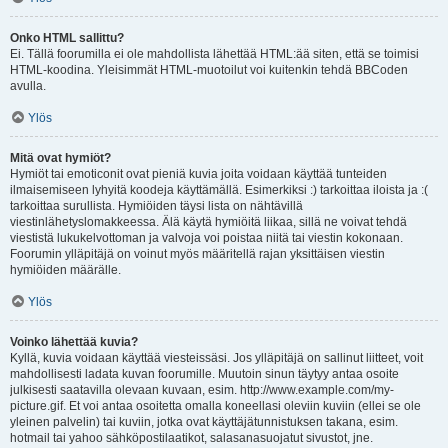
Onko HTML sallittu?
Ei. Tällä foorumilla ei ole mahdollista lähettää HTML:ää siten, että se toimisi
HTML-koodina. Yleisimmät HTML-muotoilut voi kuitenkin tehdä BBCoden
avulla.
Ylös
Mitä ovat hymiöt?
Hymiöt tai emoticonit ovat pieniä kuvia joita voidaan käyttää tunteiden
ilmaisemiseen lyhyitä koodeja käyttämällä. Esimerkiksi :) tarkoittaa iloista ja :(
tarkoittaa surullista. Hymiöiden täysi lista on nähtävillä
viestinlähetyslomakkeessa. Älä käytä hymiöitä liikaa, sillä ne voivat tehdä
viestistä lukukelvottoman ja valvoja voi poistaa niitä tai viestin kokonaan.
Foorumin ylläpitäjä on voinut myös määritellä rajan yksittäisen viestin
hymiöiden määrälle.
Ylös
Voinko lähettää kuvia?
Kyllä, kuvia voidaan käyttää viesteissäsi. Jos ylläpitäjä on sallinut liitteet, voit
mahdollisesti ladata kuvan foorumille. Muutoin sinun täytyy antaa osoite
julkisesti saatavilla olevaan kuvaan, esim. http://www.example.com/my-
picture.gif. Et voi antaa osoitetta omalla koneellasi oleviin kuviin (ellei se ole
yleinen palvelin) tai kuviin, jotka ovat käyttäjätunnistuksen takana, esim.
hotmail tai yahoo sähköpostilaatikot, salasanasuojatut sivustot, jne.