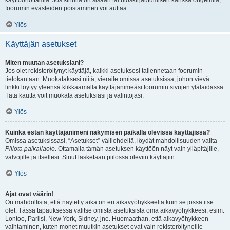
käyttöönottamia. Jos sinulla on sisään tai uloskirjautumisen kanssa ongelmia,
foorumin evästeiden poistaminen voi auttaa.
Ylös
Käyttäjän asetukset
Miten muutan asetuksiani?
Jos olet rekisteröitynyt käyttäjä, kaikki asetuksesi tallennetaan foorumin
tietokantaan. Muokataksesi niitä, vieraile omissa asetuksissa, johon vievä
linkki löytyy yleensä klikkaamalla käyttäjänimeäsi foorumin sivujen ylälaidassa.
Tätä kautta voit muokata asetuksiasi ja valintojasi.
Ylös
Kuinka estän käyttäjänimeni näkymisen paikalla olevissa käyttäjissä?
Omissa asetuksissasi, “Asetukset”-välilehdellä, löydät mahdollisuuden valita
Piilota paikallaolo
. Ottamalla tämän asetuksen käyttöön näyt vain ylläpitäjille,
valvojille ja itsellesi. Sinut lasketaan piilossa oleviin käyttäjiin.
Ylös
Ajat ovat väärin!
On mahdollista, että näytetty aika on eri aikavyöhykkeeltä kuin se jossa itse
olet. Tässä tapauksessa valitse omista asetuksista oma aikavyöhykkeesi, esim.
Lontoo, Pariisi, New York, Sidney, jne. Huomaathan, että aikavyöhykkeen
vaihtaminen, kuten monet muutkin asetukset ovat vain rekisteröityneille