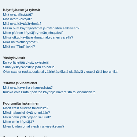
Käyttäjätasot ja ryhmät
Mitä ovat ylläpitäjät?
Mitä ovatr valvojat?
Mitä ovat käyttäjäryhmät?
Missä ovat käyttäjäryhmät ja miten liityn sellaiseen?
Miten pääsen käyttäjäryhmän johtajaksi?
Miksi jotkut käyttäjäryhmät näkyvät eri väreillä?
Mikä on “oletusryhmä”?
Mikä on “Tiimi” linkki?
Yksityisviestit
En voi lähettää yksityisviestejä!
Saan yksityisviestejä joita en halua!
Olen saanut roskapostia tai väärinkäytöksiä sisältäviä viestejä tältä foorumilta!
Ystävät ja vihamiehet
Mitä ovat kaveri ja vihamieslistat?
Kuinka voin lisätä / poistaa käyttäjiä kavereista tai vihamiehistä
Foorumilta hakeminen
Miten etsin alueelta tai alueilta?
Miksi hakuni ei löytänyt mitään?
Miksi haku johti tyhjään sivuun!?
Miten etsin käyttäjiä?
Miten löydän omat viestini ja viestiketjuni?