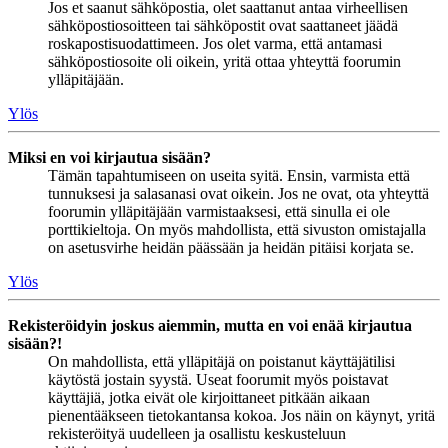
Jos et saanut sähköpostia, olet saattanut antaa virheellisen
sähköpostiosoitteen tai sähköpostit ovat saattaneet jäädä
roskapostisuodattimeen. Jos olet varma, että antamasi
sähköpostiosoite oli oikein, yritä ottaa yhteyttä foorumin
ylläpitäjään.
Ylös
Miksi en voi kirjautua sisään?
Tämän tapahtumiseen on useita syitä. Ensin, varmista että
tunnuksesi ja salasanasi ovat oikein. Jos ne ovat, ota yhteyttä
foorumin ylläpitäjään varmistaaksesi, että sinulla ei ole
porttikieltoja. On myös mahdollista, että sivuston omistajalla
on asetusvirhe heidän päässään ja heidän pitäisi korjata se.
Ylös
Rekisteröidyin joskus aiemmin, mutta en voi enää kirjautua
sisään?!
On mahdollista, että ylläpitäjä on poistanut käyttäjätilisi
käytöstä jostain syystä. Useat foorumit myös poistavat
käyttäjiä, jotka eivät ole kirjoittaneet pitkään aikaan
pienentääkseen tietokantansa kokoa. Jos näin on käynyt, yritä
rekisteröityä uudelleen ja osallistu keskusteluun