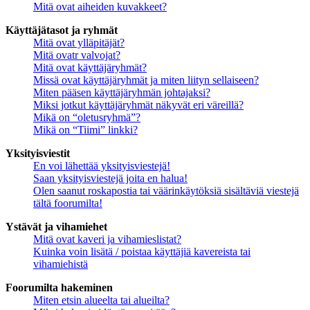
Mitä ovat aiheiden kuvakkeet?
Käyttäjätasot ja ryhmät
Mitä ovat ylläpitäjät?
Mitä ovatr valvojat?
Mitä ovat käyttäjäryhmät?
Missä ovat käyttäjäryhmät ja miten liityn sellaiseen?
Miten pääsen käyttäjäryhmän johtajaksi?
Miksi jotkut käyttäjäryhmät näkyvät eri väreillä?
Mikä on “oletusryhmä”?
Mikä on “Tiimi” linkki?
Yksityisviestit
En voi lähettää yksityisviestejä!
Saan yksityisviestejä joita en halua!
Olen saanut roskapostia tai väärinkäytöksiä sisältäviä viestejä
tältä foorumilta!
Ystävät ja vihamiehet
Mitä ovat kaveri ja vihamieslistat?
Kuinka voin lisätä / poistaa käyttäjiä kavereista tai
vihamiehistä
Foorumilta hakeminen
Miten etsin alueelta tai alueilta?