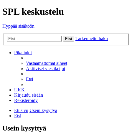
SPL keskustelu
Hyppää sisältöön
Tarkennettu haku
Etsi
Pikalinkit
Vastaamattomat aiheet
Aktiiviset viestiketjut
Etsi
UKK
Kirjaudu sisään
Rekisteröidy
Etusivu
Usein kysyttyä
Etsi
Usein kysyttyä