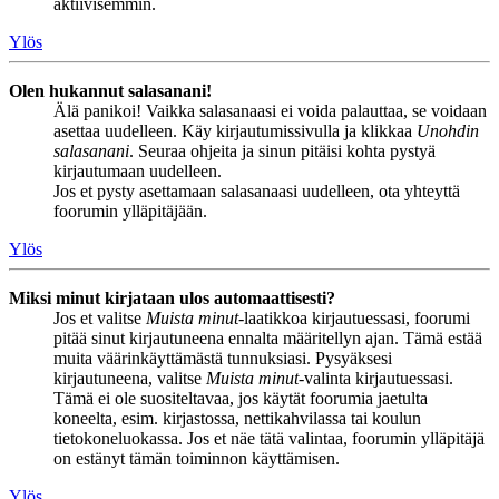
aktiivisemmin.
Ylös
Olen hukannut salasanani!
Älä panikoi! Vaikka salasanaasi ei voida palauttaa, se voidaan
asettaa uudelleen. Käy kirjautumissivulla ja klikkaa
Unohdin
salasanani
. Seuraa ohjeita ja sinun pitäisi kohta pystyä
kirjautumaan uudelleen.
Jos et pysty asettamaan salasanaasi uudelleen, ota yhteyttä
foorumin ylläpitäjään.
Ylös
Miksi minut kirjataan ulos automaattisesti?
Jos et valitse
Muista minut
-laatikkoa kirjautuessasi, foorumi
pitää sinut kirjautuneena ennalta määritellyn ajan. Tämä estää
muita väärinkäyttämästä tunnuksiasi. Pysyäksesi
kirjautuneena, valitse
Muista minut
-valinta kirjautuessasi.
Tämä ei ole suositeltavaa, jos käytät foorumia jaetulta
koneelta, esim. kirjastossa, nettikahvilassa tai koulun
tietokoneluokassa. Jos et näe tätä valintaa, foorumin ylläpitäjä
on estänyt tämän toiminnon käyttämisen.
Ylös