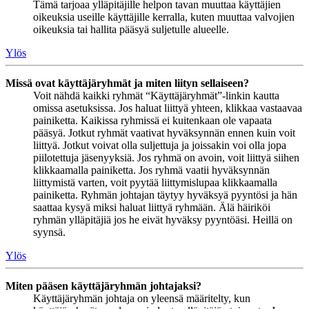
Tämä tarjoaa ylläpitäjille helpon tavan muuttaa käyttäjien
oikeuksia useille käyttäjille kerralla, kuten muuttaa valvojien
oikeuksia tai hallita pääsyä suljetulle alueelle.
Ylös
Missä ovat käyttäjäryhmät ja miten liityn sellaiseen?
Voit nähdä kaikki ryhmät “Käyttäjäryhmät”-linkin kautta
omissa asetuksissa. Jos haluat liittyä yhteen, klikkaa vastaavaa
painiketta. Kaikissa ryhmissä ei kuitenkaan ole vapaata
pääsyä. Jotkut ryhmät vaativat hyväksynnän ennen kuin voit
liittyä. Jotkut voivat olla suljettuja ja joissakin voi olla jopa
piilotettuja jäsenyyksiä. Jos ryhmä on avoin, voit liittyä siihen
klikkaamalla painiketta. Jos ryhmä vaatii hyväksynnän
liittymistä varten, voit pyytää liittymislupaa klikkaamalla
painiketta. Ryhmän johtajan täytyy hyväksyä pyyntösi ja hän
saattaa kysyä miksi haluat liittyä ryhmään. Älä häiriköi
ryhmän ylläpitäjiä jos he eivät hyväksy pyyntöäsi. Heillä on
syynsä.
Ylös
Miten pääsen käyttäjäryhmän johtajaksi?
Käyttäjäryhmän johtaja on yleensä määritelty, kun