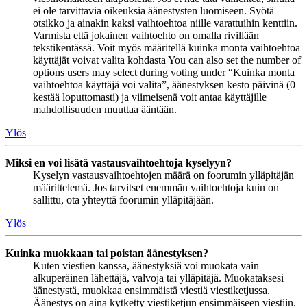
ei ole tarvittavia oikeuksia äänestysten luomiseen. Syötä
otsikko ja ainakin kaksi vaihtoehtoa niille varattuihin kenttiin.
Varmista että jokainen vaihtoehto on omalla rivillään
tekstikentässä. Voit myös määritellä kuinka monta vaihtoehtoa
käyttäjät voivat valita kohdasta You can also set the number of
options users may select during voting under “Kuinka monta
vaihtoehtoa käyttäjä voi valita”, äänestyksen kesto päivinä (0
kestää loputtomasti) ja viimeisenä voit antaa käyttäjille
mahdollisuuden muuttaa ääntään.
Ylös
Miksi en voi lisätä vastausvaihtoehtoja kyselyyn?
Kyselyn vastausvaihtoehtojen määrä on foorumin ylläpitäjän
määrittelemä. Jos tarvitset enemmän vaihtoehtoja kuin on
sallittu, ota yhteyttä foorumin ylläpitäjään.
Ylös
Kuinka muokkaan tai poistan äänestyksen?
Kuten viestien kanssa, äänestyksiä voi muokata vain
alkuperäinen lähettäjä, valvoja tai ylläpitäjä. Muokataksesi
äänestystä, muokkaa ensimmäistä viestiä viestiketjussa.
Äänestys on aina kytketty viestiketjun ensimmäiseen viestiin.