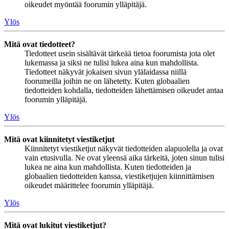
oikeudet myöntää foorumin ylläpitäjä.
Ylös
Mitä ovat tiedotteet?
Tiedotteet usein sisältävät tärkeää tietoa foorumista jota olet
lukemassa ja siksi ne tulisi lukea aina kun mahdollista.
Tiedotteet näkyvät jokaisen sivun ylälaidassa niillä
foorumeilla joihin ne on lähetetty. Kuten globaalien
tiedotteiden kohdalla, tiedotteiden lähettämisen oikeudet antaa
foorumin ylläpitäjä.
Ylös
Mitä ovat kiinnitetyt viestiketjut
Kiinnitetyt viestiketjut näkyvät tiedotteiden alapuolella ja ovat
vain etusivulla. Ne ovat yleensä aika tärkeitä, joten sinun tulisi
lukea ne aina kun mahdollista. Kuten tiedotteiden ja
globaalien tiedotteiden kanssa, viestiketjujen kiinnittämisen
oikeudet määrittelee foorumin ylläpitäjä.
Ylös
Mitä ovat lukitut viestiketjut?