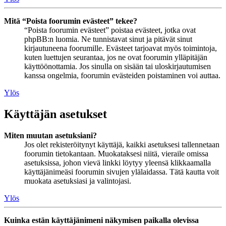
Mitä “Poista foorumin evästeet” tekee?
“Poista foorumin evästeet” poistaa evästeet, jotka ovat
phpBB:n luomia. Ne tunnistavat sinut ja pitävät sinut
kirjautuneena foorumille. Evästeet tarjoavat myös toimintoja,
kuten luettujen seurantaa, jos ne ovat foorumin ylläpitäjän
käyttöönottamia. Jos sinulla on sisään tai uloskirjautumisen
kanssa ongelmia, foorumin evästeiden poistaminen voi auttaa.
Ylös
Käyttäjän asetukset
Miten muutan asetuksiani?
Jos olet rekisteröitynyt käyttäjä, kaikki asetuksesi tallennetaan
foorumin tietokantaan. Muokataksesi niitä, vieraile omissa
asetuksissa, johon vievä linkki löytyy yleensä klikkaamalla
käyttäjänimeäsi foorumin sivujen ylälaidassa. Tätä kautta voit
muokata asetuksiasi ja valintojasi.
Ylös
Kuinka estän käyttäjänimeni näkymisen paikalla olevissa