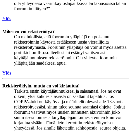
olla yhteydessä väärinkäytöstapauksissa tai lakiasioissa tähän
foorumiin liittyen?”.
Ylös
Miksi en voi rekisteröityä?
On mahdollista, että foorumin ylläpitäjä on poistanut
rekisteröinnin käytöstä estääkseen uusia vierailijoita
rekisteröitymästä. Foorumin ylläpitäjä on voinut myös asettaa
porttikiellon IP-osoitteellesi tai estänyt valitsemasi
käyttäjätunnuksen rekisteröinnin. Ota yhteyttä foorumin
ylläpitäjään saadaksesi apua.
Ylös
Rekisteröidyin, mutta en voi kirjautua!
Tarkista ensin käyttäjätunnuksesi ja salasanasi. Jos ne ovat
oikein, yksi kahdesta asiasta on saattanut tapahtua. Jos
COPPA-tuki on käytössä ja määrittelit olevasi alle 13-vuotias
rekisteröityessäsi, sinun tulee seurata saamiasi ohjeita. Jotkut
foorumit vaativat myös uusien tunnusten aktivoinnin joko
sinun itsesi toimesta tai ylläpitäjän toimesta ennen kuin voit
kirjautua sisään. Tämä tieto kerrottiin rekisteröitymisen
yhteydessä. Jos sinulle lähetettiin sähköpostia, seuraa ohjeita.