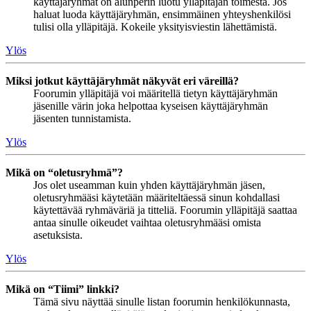
käyttäjäryhmät on alunperin luotu ylläpitäjän toimesta. Jos
haluat luoda käyttäjäryhmän, ensimmäinen yhteyshenkilösi
tulisi olla ylläpitäjä. Kokeile yksityisviestin lähettämistä.
Ylös
Miksi jotkut käyttäjäryhmät näkyvät eri väreillä?
Foorumin ylläpitäjä voi määritellä tietyn käyttäjäryhmän
jäsenille värin joka helpottaa kyseisen käyttäjäryhmän
jäsenten tunnistamista.
Ylös
Mikä on “oletusryhmä”?
Jos olet useamman kuin yhden käyttäjäryhmän jäsen,
oletusryhmääsi käytetään määriteltäessä sinun kohdallasi
käytettävää ryhmäväriä ja titteliä. Foorumin ylläpitäjä saattaa
antaa sinulle oikeudet vaihtaa oletusryhmääsi omista
asetuksista.
Ylös
Mikä on “Tiimi” linkki?
Tämä sivu näyttää sinulle listan foorumin henkilökunnasta,