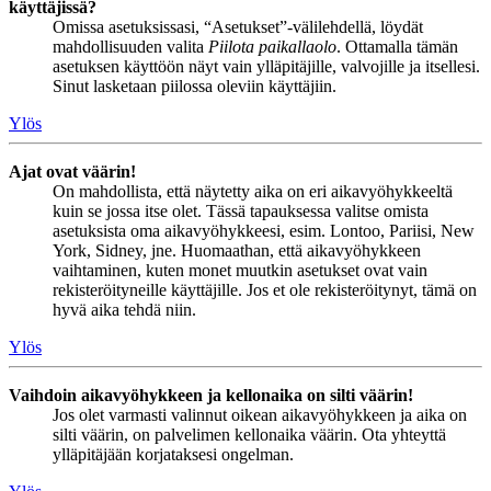
käyttäjissä?
Omissa asetuksissasi, “Asetukset”-välilehdellä, löydät
mahdollisuuden valita
Piilota paikallaolo
. Ottamalla tämän
asetuksen käyttöön näyt vain ylläpitäjille, valvojille ja itsellesi.
Sinut lasketaan piilossa oleviin käyttäjiin.
Ylös
Ajat ovat väärin!
On mahdollista, että näytetty aika on eri aikavyöhykkeeltä
kuin se jossa itse olet. Tässä tapauksessa valitse omista
asetuksista oma aikavyöhykkeesi, esim. Lontoo, Pariisi, New
York, Sidney, jne. Huomaathan, että aikavyöhykkeen
vaihtaminen, kuten monet muutkin asetukset ovat vain
rekisteröityneille käyttäjille. Jos et ole rekisteröitynyt, tämä on
hyvä aika tehdä niin.
Ylös
Vaihdoin aikavyöhykkeen ja kellonaika on silti väärin!
Jos olet varmasti valinnut oikean aikavyöhykkeen ja aika on
silti väärin, on palvelimen kellonaika väärin. Ota yhteyttä
ylläpitäjään korjataksesi ongelman.