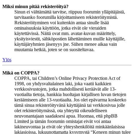
Miksi minun pitää rekisteröityä?
Sinun ei välttämättä tarvitse, riippuu foorumin ylläpitäjästä,
tarvitaanko foorumilla kirjoittamiseen rekisteröitymistä.
Rekisteröityminen voi kuitenkin antaa sinulle lisää
ominaisuuksia käyttöön, jotka eivät ole vieraiden
käytettävissä. Näitä ovat mm. avatar-kuvan määrittely,
yksityisviestit, sähköpostien lähettäminen muille käyttäjille,
käyttäjäryhmien jäsenyys jne. Siihen menee aikaa vain
muutamia hetkiä, joten se on suositeltavaa.
Ylös
Mikä on COPPA?
COPPA, tai Children’s Online Privacy Protection Act of
1998, on yhdysvaltalainen laki, joka vaatii kaikkien
verkkosivustojen, jotka mahdollisesti keräävät alle 13-
vuotiailta tietoja, hankkia huoltajan kirjallisen luvan tietojen
keräämiseen alle 13-vuotiaalta. Jos olet epävarma koskeeko
tämä sinua rekisteröityvänä käyttäjänä tai verkkosivua jolle
olet rekisteröitymässä, ota yhteyttä oikeudelliseen
neuvonantajaan saadaksesi apua. Huomaa, että phpBB
Limited ja tämän foorumin omistajat eivät voi antaa
lakineuvontaa ja eivät ole yhteyshenkilöitä minkäänlaisissa
lakiasioissa, lukuunottamatta kysymystä “Keneen minun tulee