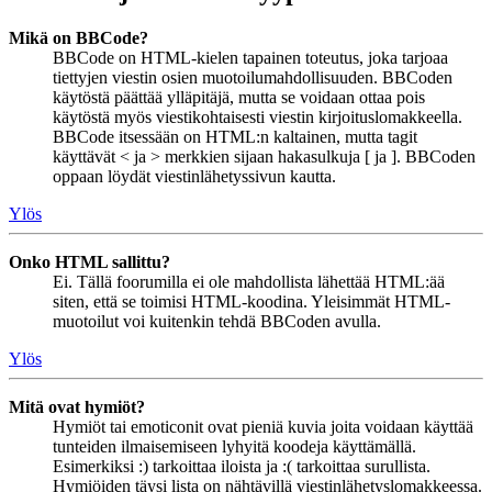
Mikä on BBCode?
BBCode on HTML-kielen tapainen toteutus, joka tarjoaa
tiettyjen viestin osien muotoilumahdollisuuden. BBCoden
käytöstä päättää ylläpitäjä, mutta se voidaan ottaa pois
käytöstä myös viestikohtaisesti viestin kirjoituslomakkeella.
BBCode itsessään on HTML:n kaltainen, mutta tagit
käyttävät < ja > merkkien sijaan hakasulkuja [ ja ]. BBCoden
oppaan löydät viestinlähetyssivun kautta.
Ylös
Onko HTML sallittu?
Ei. Tällä foorumilla ei ole mahdollista lähettää HTML:ää
siten, että se toimisi HTML-koodina. Yleisimmät HTML-
muotoilut voi kuitenkin tehdä BBCoden avulla.
Ylös
Mitä ovat hymiöt?
Hymiöt tai emoticonit ovat pieniä kuvia joita voidaan käyttää
tunteiden ilmaisemiseen lyhyitä koodeja käyttämällä.
Esimerkiksi :) tarkoittaa iloista ja :( tarkoittaa surullista.
Hymiöiden täysi lista on nähtävillä viestinlähetyslomakkeessa.