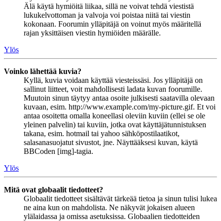
Älä käytä hymiöitä liikaa, sillä ne voivat tehdä viestistä
lukukelvottoman ja valvoja voi poistaa niitä tai viestin
kokonaan. Foorumin ylläpitäjä on voinut myös määritellä
rajan yksittäisen viestin hymiöiden määrälle.
Ylös
Voinko lähettää kuvia?
Kyllä, kuvia voidaan käyttää viesteissäsi. Jos ylläpitäjä on
sallinut liitteet, voit mahdollisesti ladata kuvan foorumille.
Muutoin sinun täytyy antaa osoite julkisesti saatavilla olevaan
kuvaan, esim. http://www.example.com/my-picture.gif. Et voi
antaa osoitetta omalla koneellasi oleviin kuviin (ellei se ole
yleinen palvelin) tai kuviin, jotka ovat käyttäjätunnistuksen
takana, esim. hotmail tai yahoo sähköpostilaatikot,
salasanasuojatut sivustot, jne. Näyttääksesi kuvan, käytä
BBCoden [img]-tagia.
Ylös
Mitä ovat globaalit tiedotteet?
Globaalit tiedotteet sisältävät tärkeää tietoa ja sinun tulisi lukea
ne aina kun on mahdolista. Ne näkyvät jokaisen alueen
ylälaidassa ja omissa asetuksissa. Globaalien tiedotteiden