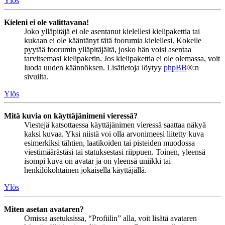
Ylös
Kieleni ei ole valittavana!
Joko ylläpitäjä ei ole asentanut kielellesi kielipakettia tai
kukaan ei ole kääntänyt tätä foorumia kielellesi. Kokeile
pyytää foorumin ylläpitäjältä, josko hän voisi asentaa
tarvitsemasi kielipaketin. Jos kielipakettia ei ole olemassa, voit
luoda uuden käännöksen. Lisätietoja löytyy
phpBB
®:n
sivuilta.
Ylös
Mitä kuvia on käyttäjänimeni vieressä?
Viestejä katsottaessa käyttäjänimen vieressä saattaa näkyä
kaksi kuvaa. Yksi niistä voi olla arvonimeesi liitetty kuva
esimerkiksi tähtien, laatikoiden tai pisteiden muodossa
viestimäärästäsi tai statuksestasi riippuen. Toinen, yleensä
isompi kuva on avatar ja on yleensä uniikki tai
henkilökohtainen jokaisella käyttäjällä.
Ylös
Miten asetan avataren?
Omissa asetuksissa, “Profiilin” alla, voit lisätä avataren