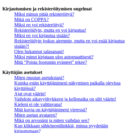
Kirjautumisen ja rekisteröitymisen ongelmat
Miksi minun pitää rekisteröityä?
Mikä on COPPA?
Miksi en voi rekisteröityä?
Rekisteröidyin, mutta en voi kirjautua!
Miksi en voi kirjautua sisään?
Rekisteröidyin joskus aiemmin, mutta en voi enää kirjautua
sisään?!
Olen hukannut salasanani!
Miksi minut kirjataan ulos automaattisesti?
Mitä “Poista foorumin evästeet” tekee?
Käyttäjän asetukset
Miten muutan asetuksiani?
Kuinka estän käyttäjänimeni näkymisen paikalla olevissa
käyttäjissä?
Ajat ovat väärin!
Vaihdoin aikavyöhykkeen ja kellonaika on silti väärin!
Kieleni ei ole valittavana!
Mitä kuvia on käyttäjänimeni vieressä?
Miten asetan avataren?
Mikä on arvonimi ja miten vaihdan sen?
Kun klikkaan sähköpostilinkkiä, minua pyydetään
kirjautumaan?