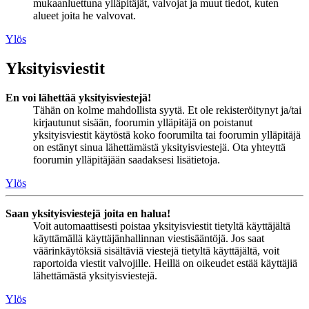
mukaanluettuna ylläpitäjät, valvojat ja muut tiedot, kuten
alueet joita he valvovat.
Ylös
Yksityisviestit
En voi lähettää yksityisviestejä!
Tähän on kolme mahdollista syytä. Et ole rekisteröitynyt ja/tai
kirjautunut sisään, foorumin ylläpitäjä on poistanut
yksityisviestit käytöstä koko foorumilta tai foorumin ylläpitäjä
on estänyt sinua lähettämästä yksityisviestejä. Ota yhteyttä
foorumin ylläpitäjään saadaksesi lisätietoja.
Ylös
Saan yksityisviestejä joita en halua!
Voit automaattisesti poistaa yksityisviestit tietyltä käyttäjältä
käyttämällä käyttäjänhallinnan viestisääntöjä. Jos saat
väärinkäytöksiä sisältäviä viestejä tietyltä käyttäjältä, voit
raportoida viestit valvojille. Heillä on oikeudet estää käyttäjiä
lähettämästä yksityisviestejä.
Ylös