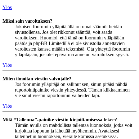
Ylös
Miksi sain varoituksen?
Jokaisen foorumin ylläpitäjällä on omat säännöt heidän
sivustollensa. Jos olet rikkonut sääntöä, voit saada
varoituksen. Huomioi, että tämä on foorumin ylläpitäjän
päätös ja phpBB Limitedillä ei ole sivustolla annettavien
varoitusten kanssa mitään tekemistä. Ota yhteyttä foorumin
ylläpitäjään, jos olet epävarma annetun varoituksen syystä.
Ylös
Miten ilmoitan viestin valvojalle?
Jos foorumin ylläpitäjä on sallinut sen, sinun pitäisi nähdä
raportointipainike viestin yhteydessä. Tämän klikkaaminen
vie sinut viestin raportoinnin vaiheiden läpi.
Ylös
Mitä “Tallenna”-painike viestin kirjoittamisessa tekee?
Tämän avulla on mahdollista tallentaa luonnoksia, jotka voit
kirjoittaa loppuun ja lähettää myöhemmin. Avataksesi
tallennetun luonnoksen, vieraile komissa asetuksissa.