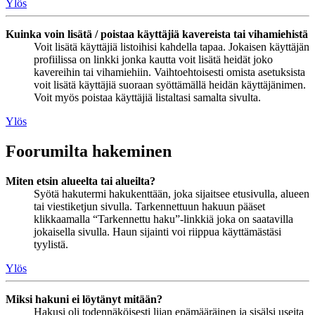
Ylös
Kuinka voin lisätä / poistaa käyttäjiä kavereista tai vihamiehistä
Voit lisätä käyttäjiä listoihisi kahdella tapaa. Jokaisen käyttäjän
profiilissa on linkki jonka kautta voit lisätä heidät joko
kavereihin tai vihamiehiin. Vaihtoehtoisesti omista asetuksista
voit lisätä käyttäjiä suoraan syöttämällä heidän käyttäjänimen.
Voit myös poistaa käyttäjiä listaltasi samalta sivulta.
Ylös
Foorumilta hakeminen
Miten etsin alueelta tai alueilta?
Syötä hakutermi hakukenttään, joka sijaitsee etusivulla, alueen
tai viestiketjun sivulla. Tarkennettuun hakuun pääset
klikkaamalla “Tarkennettu haku”-linkkiä joka on saatavilla
jokaisella sivulla. Haun sijainti voi riippua käyttämästäsi
tyylistä.
Ylös
Miksi hakuni ei löytänyt mitään?
Hakusi oli todennäköisesti liian epämääräinen ja sisälsi useita