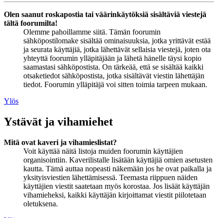
Olen saanut roskapostia tai väärinkäytöksiä sisältäviä viestejä
tältä foorumilta!
Olemme pahoillamme siitä. Tämän foorumin
sähköpostilomake sisältää ominaisuuksia, jotka yrittävät estää
ja seurata käyttäjiä, jotka lähettävät sellaisia viestejä, joten ota
yhteyttä foorumin ylläpitäjään ja lähetä hänelle täysi kopio
saamastasi sähköpostista. On tärkeää, että se sisältää kaikki
otsaketiedot sähköpostista, jotka sisältävät viestin lähettäjän
tiedot. Foorumin ylläpitäjä voi sitten toimia tarpeen mukaan.
Ylös
Ystävät ja vihamiehet
Mitä ovat kaveri ja vihamieslistat?
Voit käyttää näitä listoja muiden foorumin käyttäjien
organisointiin. Kaverilistalle lisätään käyttäjiä omien asetusten
kautta. Tämä auttaa nopeasti näkemään jos he ovat paikalla ja
yksityisviestien lähettämisessä. Teemasta riippuen näiden
käyttäjien viestit saatetaan myös korostaa. Jos lisäät käyttäjän
vihamieheksi, kaikki käyttäjän kirjoittamat viestit piilotetaan
oletuksena.