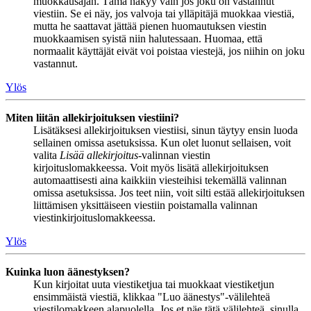
muokkausajan. Tämä näkyy vain jos joku on vastannut
viestiin. Se ei näy, jos valvoja tai ylläpitäjä muokkaa viestiä,
mutta he saattavat jättää pienen huomautuksen viestin
muokkaamisen syistä niin halutessaan. Huomaa, että
normaalit käyttäjät eivät voi poistaa viestejä, jos niihin on joku
vastannut.
Ylös
Miten liitän allekirjoituksen viestiini?
Lisätäksesi allekirjoituksen viestiisi, sinun täytyy ensin luoda
sellainen omissa asetuksissa. Kun olet luonut sellaisen, voit
valita
Lisää allekirjoitus
-valinnan viestin
kirjoituslomakkeessa. Voit myös lisätä allekirjoituksen
automaattisesti aina kaikkiin viesteihisi tekemällä valinnan
omissa asetuksissa. Jos teet niin, voit silti estää allekirjoituksen
liittämisen yksittäiseen viestiin poistamalla valinnan
viestinkirjoituslomakkeessa.
Ylös
Kuinka luon äänestyksen?
Kun kirjoitat uuta viestiketjua tai muokkaat viestiketjun
ensimmäistä viestiä, klikkaa "Luo äänestys"-välilehteä
viestilomakkeen alapuolella. Jos et näe tätä välilehteä, sinulla