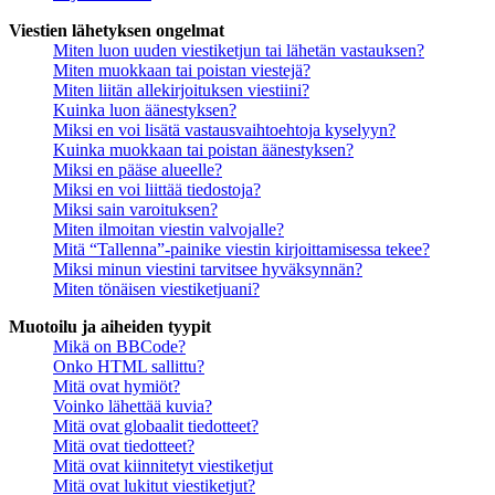
Viestien lähetyksen ongelmat
Miten luon uuden viestiketjun tai lähetän vastauksen?
Miten muokkaan tai poistan viestejä?
Miten liitän allekirjoituksen viestiini?
Kuinka luon äänestyksen?
Miksi en voi lisätä vastausvaihtoehtoja kyselyyn?
Kuinka muokkaan tai poistan äänestyksen?
Miksi en pääse alueelle?
Miksi en voi liittää tiedostoja?
Miksi sain varoituksen?
Miten ilmoitan viestin valvojalle?
Mitä “Tallenna”-painike viestin kirjoittamisessa tekee?
Miksi minun viestini tarvitsee hyväksynnän?
Miten tönäisen viestiketjuani?
Muotoilu ja aiheiden tyypit
Mikä on BBCode?
Onko HTML sallittu?
Mitä ovat hymiöt?
Voinko lähettää kuvia?
Mitä ovat globaalit tiedotteet?
Mitä ovat tiedotteet?
Mitä ovat kiinnitetyt viestiketjut
Mitä ovat lukitut viestiketjut?