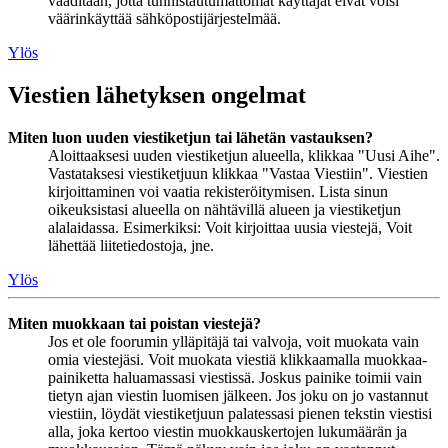
vaaditaan, jotta tunnistautumattomat käyttäjät eivät voisi
väärinkäyttää sähköpostijärjestelmää.
Ylös
Viestien lähetyksen ongelmat
Miten luon uuden viestiketjun tai lähetän vastauksen?
Aloittaaksesi uuden viestiketjun alueella, klikkaa "Uusi Aihe".
Vastataksesi viestiketjuun klikkaa "Vastaa Viestiin". Viestien
kirjoittaminen voi vaatia rekisteröitymisen. Lista sinun
oikeuksistasi alueella on nähtävillä alueen ja viestiketjun
alalaidassa. Esimerkiksi: Voit kirjoittaa uusia viestejä, Voit
lähettää liitetiedostoja, jne.
Ylös
Miten muokkaan tai poistan viestejä?
Jos et ole foorumin ylläpitäjä tai valvoja, voit muokata vain
omia viestejäsi. Voit muokata viestiä klikkaamalla muokkaa-
painiketta haluamassasi viestissä. Joskus painike toimii vain
tietyn ajan viestin luomisen jälkeen. Jos joku on jo vastannut
viestiin, löydät viestiketjuun palatessasi pienen tekstin viestisi
alla, joka kertoo viestin muokkauskertojen lukumäärän ja