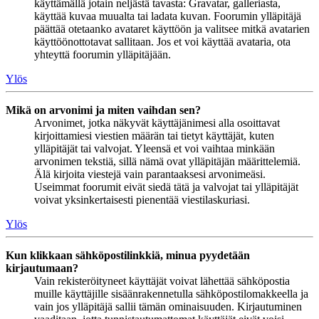
käyttämällä jotain neljästä tavasta: Gravatar, galleriasta,
käyttää kuvaa muualta tai ladata kuvan. Foorumin ylläpitäjä
päättää otetaanko avataret käyttöön ja valitsee mitkä avatarien
käyttöönottotavat sallitaan. Jos et voi käyttää avataria, ota
yhteyttä foorumin ylläpitäjään.
Ylös
Mikä on arvonimi ja miten vaihdan sen?
Arvonimet, jotka näkyvät käyttäjänimesi alla osoittavat
kirjoittamiesi viestien määrän tai tietyt käyttäjät, kuten
ylläpitäjät tai valvojat. Yleensä et voi vaihtaa minkään
arvonimen tekstiä, sillä nämä ovat ylläpitäjän määrittelemiä.
Älä kirjoita viestejä vain parantaaksesi arvonimeäsi.
Useimmat foorumit eivät siedä tätä ja valvojat tai ylläpitäjät
voivat yksinkertaisesti pienentää viestilaskuriasi.
Ylös
Kun klikkaan sähköpostilinkkiä, minua pyydetään
kirjautumaan?
Vain rekisteröityneet käyttäjät voivat lähettää sähköpostia
muille käyttäjille sisäänrakennetulla sähköpostilomakkeella ja
vain jos ylläpitäjä sallii tämän ominaisuuden. Kirjautuminen