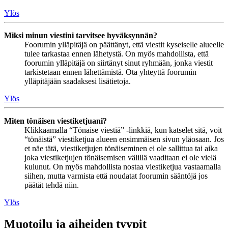
Ylös
Miksi minun viestini tarvitsee hyväksynnän?
Foorumin ylläpitäjä on päättänyt, että viestit kyseiselle alueelle
tulee tarkastaa ennen lähetystä. On myös mahdollista, että
foorumin ylläpitäjä on siirtänyt sinut ryhmään, jonka viestit
tarkistetaan ennen lähettämistä. Ota yhteyttä foorumin
ylläpitäjään saadaksesi lisätietoja.
Ylös
Miten tönäisen viestiketjuani?
Klikkaamalla “Tönaise viestiä” -linkkiä, kun katselet sitä, voit
“tönäistä” viestiketjua alueen ensimmäisen sivun yläosaan. Jos
et näe tätä, viestiketjujen tönäiseminen ei ole sallittua tai aika
joka viestiketjujen tönäisemisen välillä vaaditaan ei ole vielä
kulunut. On myös mahdollista nostaa viestiketjua vastaamalla
siihen, mutta varmista että noudatat foorumin sääntöjä jos
päätät tehdä niin.
Ylös
Muotoilu ja aiheiden tyypit