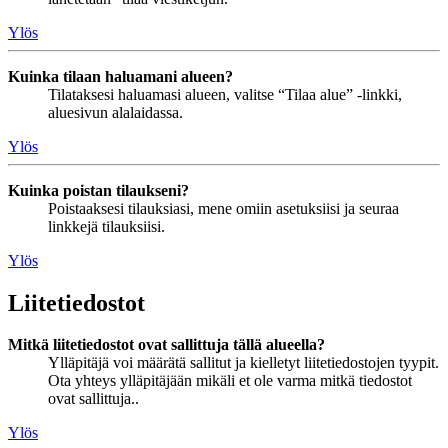
Ylös
Kuinka tilaan haluamani alueen?
Tilataksesi haluamasi alueen, valitse “Tilaa alue” -linkki,
aluesivun alalaidassa.
Ylös
Kuinka poistan tilaukseni?
Poistaaksesi tilauksiasi, mene omiin asetuksiisi ja seuraa
linkkejä tilauksiisi.
Ylös
Liitetiedostot
Mitkä liitetiedostot ovat sallittuja tällä alueella?
Ylläpitäjä voi määrätä sallitut ja kielletyt liitetiedostojen tyypit.
Ota yhteys ylläpitäjään mikäli et ole varma mitkä tiedostot
ovat sallittuja..
Ylös