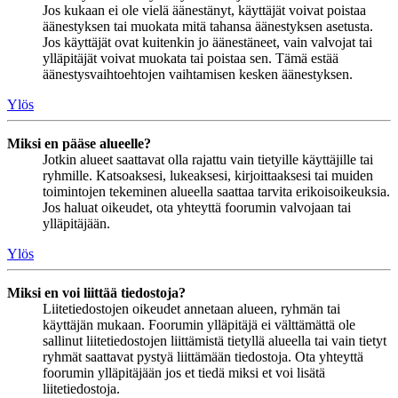
Jos kukaan ei ole vielä äänestänyt, käyttäjät voivat poistaa
äänestyksen tai muokata mitä tahansa äänestyksen asetusta.
Jos käyttäjät ovat kuitenkin jo äänestäneet, vain valvojat tai
ylläpitäjät voivat muokata tai poistaa sen. Tämä estää
äänestysvaihtoehtojen vaihtamisen kesken äänestyksen.
Ylös
Miksi en pääse alueelle?
Jotkin alueet saattavat olla rajattu vain tietyille käyttäjille tai
ryhmille. Katsoaksesi, lukeaksesi, kirjoittaaksesi tai muiden
toimintojen tekeminen alueella saattaa tarvita erikoisoikeuksia.
Jos haluat oikeudet, ota yhteyttä foorumin valvojaan tai
ylläpitäjään.
Ylös
Miksi en voi liittää tiedostoja?
Liitetiedostojen oikeudet annetaan alueen, ryhmän tai
käyttäjän mukaan. Foorumin ylläpitäjä ei välttämättä ole
sallinut liitetiedostojen liittämistä tietyllä alueella tai vain tietyt
ryhmät saattavat pystyä liittämään tiedostoja. Ota yhteyttä
foorumin ylläpitäjään jos et tiedä miksi et voi lisätä
liitetiedostoja.