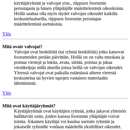
käyttäjäryhmät ja valvojat yms., riippuen foorumin
perustajasta ja hänen ylläpitäjille määrittelemistä oikeuksista.
Heillä saattaa olla myös täydet valvojan oikeudet kaikilla
keskustelualueilla, riippuen foorumin perustajan
määrittelemistä asetuksista.
Ylös
Mitä ovatr valvojat?
Valvojat ovat henkilöitä (tai ryhmä henkilöitä) jotka katsovat
foorumeiden perään päivittäin. Heillä on on valta muokata ja
poistaa viestejä ja lukita, avata, siirtää, poistaa ja jakaa
viestiketjuja niillä alueilla joissa heillä on valvojan oikeudet.
Yleensä valvojat ovat paikalla estämässä aiheen vierestä
keskustelua tai hyvien tapojen vastaisen materiaalin
lähettämistä.
Ylös
Mitä ovat käyttäjäryhmät?
Käyttäjäryhmät ovat käyttäjien ryhmiä, jotka jakavat yhteisön
hallittaviin osiin, joiden kanssa foorumin ylläpitäjät voivat
toimia. Jokainen käyttäjä voi kuulua useisiin ryhmiin ja
jokaiselle ryhmälle voidaan määritellä yksilölliset oikeudet.