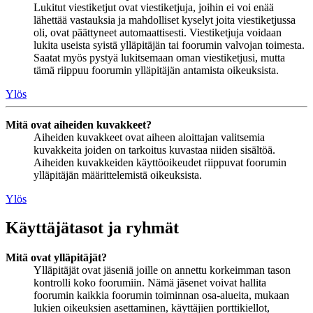
Lukitut viestiketjut ovat viestiketjuja, joihin ei voi enää
lähettää vastauksia ja mahdolliset kyselyt joita viestiketjussa
oli, ovat päättyneet automaattisesti. Viestiketjuja voidaan
lukita useista syistä ylläpitäjän tai foorumin valvojan toimesta.
Saatat myös pystyä lukitsemaan oman viestiketjusi, mutta
tämä riippuu foorumin ylläpitäjän antamista oikeuksista.
Ylös
Mitä ovat aiheiden kuvakkeet?
Aiheiden kuvakkeet ovat aiheen aloittajan valitsemia
kuvakkeita joiden on tarkoitus kuvastaa niiden sisältöä.
Aiheiden kuvakkeiden käyttöoikeudet riippuvat foorumin
ylläpitäjän määrittelemistä oikeuksista.
Ylös
Käyttäjätasot ja ryhmät
Mitä ovat ylläpitäjät?
Ylläpitäjät ovat jäseniä joille on annettu korkeimman tason
kontrolli koko foorumiin. Nämä jäsenet voivat hallita
foorumin kaikkia foorumin toiminnan osa-alueita, mukaan
lukien oikeuksien asettaminen, käyttäjien porttikiellot,