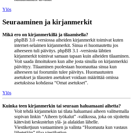
Ylös
Seuraaminen ja kirjanmerkit
Mikä ero on kirjanmerkillä ja tilaamisella?
phpBB 3.0 -versiossa aiheiden kirjanmerkit toimivat kuten
internet-selaimen kirjanmerkit. Sinua ei huomautettu jos
aiheeseen tuli päivitys. phpBB 3.1 -versiosta lähtien
kirjanmerkit toimivat samaan tapaan kuin aiheiden tilaaminen.
Voit saada ilmoituksen kun aihe josta sinulla on kirjanmerkki
päivittyy. Tilaaminen puolestaan huomauttaa sinua kun
aiheeseen tai foorumiin tulee päivitys. Huomautusten
asetukset ja tilausten asetukset voidaan määrittää omissa
asetuksissa kohdassa “Omat asetukset”.
Ylös
Kuinka teen kirjanmerkin tai seuraan haluamaani aihetta?
Voit tehdä kirjanmekin tai tilata haluamasi aiheen valitsemalla
sopivan linkin “Aiheen työkalut” -valikossa, joka on sijoitettu
kätevästi keskustelun ylä- ja alalaidan lähelle.
Viestiketjuun vastaaminen ja valinta “Huomauta kun vastaus
lähetetään” tilaa viestiketjun.