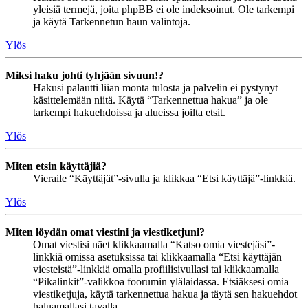
yleisiä termejä, joita phpBB ei ole indeksoinut. Ole tarkempi
ja käytä Tarkennetun haun valintoja.
Ylös
Miksi haku johti tyhjään sivuun!?
Hakusi palautti liian monta tulosta ja palvelin ei pystynyt
käsittelemään niitä. Käytä “Tarkennettua hakua” ja ole
tarkempi hakuehdoissa ja alueissa joilta etsit.
Ylös
Miten etsin käyttäjiä?
Vieraile “Käyttäjät”-sivulla ja klikkaa “Etsi käyttäjä”-linkkiä.
Ylös
Miten löydän omat viestini ja viestiketjuni?
Omat viestisi näet klikkaamalla “Katso omia viestejäsi”-
linkkiä omissa asetuksissa tai klikkaamalla “Etsi käyttäjän
viesteistä”-linkkiä omalla profiilisivullasi tai klikkaamalla
“Pikalinkit”-valikkoa foorumin ylälaidassa. Etsiäksesi omia
viestiketjuja, käytä tarkennettua hakua ja täytä sen hakuehdot
haluamallasi tavalla.