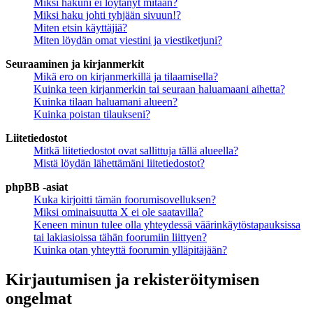
Miksi hakuni ei löytänyt mitään?
Miksi haku johti tyhjään sivuun!?
Miten etsin käyttäjiä?
Miten löydän omat viestini ja viestiketjuni?
Seuraaminen ja kirjanmerkit
Mikä ero on kirjanmerkillä ja tilaamisella?
Kuinka teen kirjanmerkin tai seuraan haluamaani aihetta?
Kuinka tilaan haluamani alueen?
Kuinka poistan tilaukseni?
Liitetiedostot
Mitkä liitetiedostot ovat sallittuja tällä alueella?
Mistä löydän lähettämäni liitetiedostot?
phpBB -asiat
Kuka kirjoitti tämän foorumisovelluksen?
Miksi ominaisuutta X ei ole saatavilla?
Keneen minun tulee olla yhteydessä väärinkäytöstapauksissa
tai lakiasioissa tähän foorumiin liittyen?
Kuinka otan yhteyttä foorumin ylläpitäjään?
Kirjautumisen ja rekisteröitymisen
ongelmat