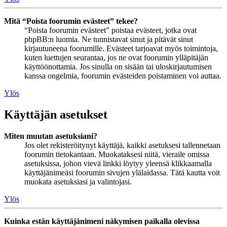
Mitä “Poista foorumin evästeet” tekee?
“Poista foorumin evästeet” poistaa evästeet, jotka ovat
phpBB:n luomia. Ne tunnistavat sinut ja pitävät sinut
kirjautuneena foorumille. Evästeet tarjoavat myös toimintoja,
kuten luettujen seurantaa, jos ne ovat foorumin ylläpitäjän
käyttöönottamia. Jos sinulla on sisään tai uloskirjautumisen
kanssa ongelmia, foorumin evästeiden poistaminen voi auttaa.
Ylös
Käyttäjän asetukset
Miten muutan asetuksiani?
Jos olet rekisteröitynyt käyttäjä, kaikki asetuksesi tallennetaan
foorumin tietokantaan. Muokataksesi niitä, vieraile omissa
asetuksissa, johon vievä linkki löytyy yleensä klikkaamalla
käyttäjänimeäsi foorumin sivujen ylälaidassa. Tätä kautta voit
muokata asetuksiasi ja valintojasi.
Ylös
Kuinka estän käyttäjänimeni näkymisen paikalla olevissa