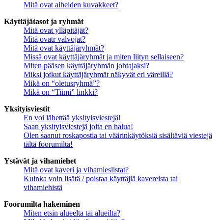
Mitä ovat aiheiden kuvakkeet?
Käyttäjätasot ja ryhmät
Mitä ovat ylläpitäjät?
Mitä ovatr valvojat?
Mitä ovat käyttäjäryhmät?
Missä ovat käyttäjäryhmät ja miten liityn sellaiseen?
Miten pääsen käyttäjäryhmän johtajaksi?
Miksi jotkut käyttäjäryhmät näkyvät eri väreillä?
Mikä on “oletusryhmä”?
Mikä on “Tiimi” linkki?
Yksityisviestit
En voi lähettää yksityisviestejä!
Saan yksityisviestejä joita en halua!
Olen saanut roskapostia tai väärinkäytöksiä sisältäviä viestejä
tältä foorumilta!
Ystävät ja vihamiehet
Mitä ovat kaveri ja vihamieslistat?
Kuinka voin lisätä / poistaa käyttäjiä kavereista tai
vihamiehistä
Foorumilta hakeminen
Miten etsin alueelta tai alueilta?