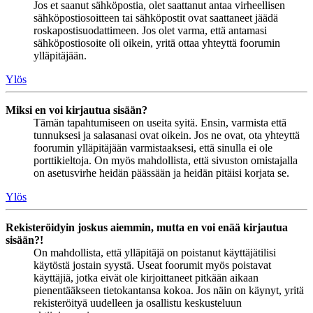
Jos et saanut sähköpostia, olet saattanut antaa virheellisen
sähköpostiosoitteen tai sähköpostit ovat saattaneet jäädä
roskapostisuodattimeen. Jos olet varma, että antamasi
sähköpostiosoite oli oikein, yritä ottaa yhteyttä foorumin
ylläpitäjään.
Ylös
Miksi en voi kirjautua sisään?
Tämän tapahtumiseen on useita syitä. Ensin, varmista että
tunnuksesi ja salasanasi ovat oikein. Jos ne ovat, ota yhteyttä
foorumin ylläpitäjään varmistaaksesi, että sinulla ei ole
porttikieltoja. On myös mahdollista, että sivuston omistajalla
on asetusvirhe heidän päässään ja heidän pitäisi korjata se.
Ylös
Rekisteröidyin joskus aiemmin, mutta en voi enää kirjautua
sisään?!
On mahdollista, että ylläpitäjä on poistanut käyttäjätilisi
käytöstä jostain syystä. Useat foorumit myös poistavat
käyttäjiä, jotka eivät ole kirjoittaneet pitkään aikaan
pienentääkseen tietokantansa kokoa. Jos näin on käynyt, yritä
rekisteröityä uudelleen ja osallistu keskusteluun