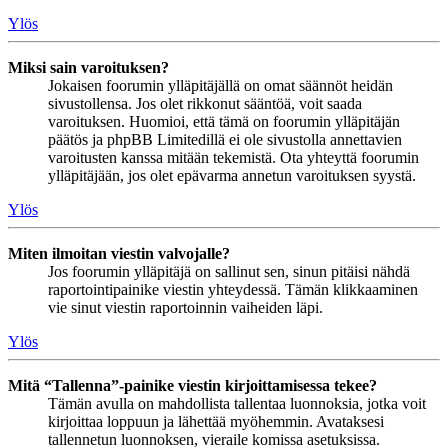
Ylös
Miksi sain varoituksen?
Jokaisen foorumin ylläpitäjällä on omat säännöt heidän
sivustollensa. Jos olet rikkonut sääntöä, voit saada
varoituksen. Huomioi, että tämä on foorumin ylläpitäjän
päätös ja phpBB Limitedillä ei ole sivustolla annettavien
varoitusten kanssa mitään tekemistä. Ota yhteyttä foorumin
ylläpitäjään, jos olet epävarma annetun varoituksen syystä.
Ylös
Miten ilmoitan viestin valvojalle?
Jos foorumin ylläpitäjä on sallinut sen, sinun pitäisi nähdä
raportointipainike viestin yhteydessä. Tämän klikkaaminen
vie sinut viestin raportoinnin vaiheiden läpi.
Ylös
Mitä “Tallenna”-painike viestin kirjoittamisessa tekee?
Tämän avulla on mahdollista tallentaa luonnoksia, jotka voit
kirjoittaa loppuun ja lähettää myöhemmin. Avataksesi
tallennetun luonnoksen, vieraile komissa asetuksissa.