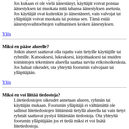
Jos kukaan ei ole vielä äänestänyt, käyttäjät voivat poistaa
äänestyksen tai muokata mitä tahansa äänestyksen asetusta.
Jos käyttäjät ovat kuitenkin jo äänestäneet, vain valvojat tai
ylläpitäjät voivat muokata tai poistaa sen. Tämä estää
äänestysvaihtoehtojen vaihtamisen kesken äänestyksen.
Ylös
Miksi en pääse alueelle?
Jotkin alueet saattavat olla rajattu vain tietyille käyttäjille tai
ryhmille. Katsoaksesi, lukeaksesi, kirjoittaaksesi tai muiden
toimintojen tekeminen alueella saattaa tarvita erikoisoikeuksia.
Jos haluat oikeudet, ota yhteyttä foorumin valvojaan tai
ylläpitäjään.
Ylös
Miksi en voi liittää tiedostoja?
Liitetiedostojen oikeudet annetaan alueen, ryhmän tai
käyttäjän mukaan. Foorumin ylläpitäjä ei välttämättä ole
sallinut liitetiedostojen liittämistä tietyllä alueella tai vain tietyt
ryhmät saattavat pystyä liittämään tiedostoja. Ota yhteyttä
foorumin ylläpitäjään jos et tiedä miksi et voi lisätä
liitetiedostoja.