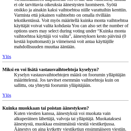
ei ole tarvittavia oikeuksia äänestysten luomiseen. Syötä
otsikko ja ainakin kaksi vaihtoehtoa niille varattuihin kenttiin.
Varmista että jokainen vaihtoehto on omalla rivillään
tekstikentässä. Voit myös määritellä kuinka monta vaihtoehtoa
käyttäjät voivat valita kohdasta You can also set the number of
options users may select during voting under “Kuinka monta
vaihtoehtoa käyttäjä voi valita”, äänestyksen kesto päivinä (0
kestää loputtomasti) ja viimeisenä voit antaa käyttäjille
mahdollisuuden muuttaa ääntään.
Ylös
Miksi en voi lisätä vastausvaihtoehtoja kyselyyn?
Kyselyn vastausvaihtoehtojen määrä on foorumin ylläpitäjän
määrittelemä. Jos tarvitset enemmän vaihtoehtoja kuin on
sallittu, ota yhteyttä foorumin ylläpitäjään.
Ylös
Kuinka muokkaan tai poistan äänestyksen?
Kuten viestien kanssa, äänestyksiä voi muokata vain
alkuperäinen lähettäjä, valvoja tai ylläpitäjä. Muokataksesi
äänestystä, muokkaa ensimmäistä viestiä viestiketjussa.
Äänestys on aina kytketty viestiketjun ensimmäiseen viestiin.