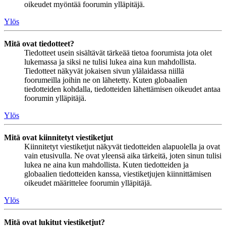
oikeudet myöntää foorumin ylläpitäjä.
Ylös
Mitä ovat tiedotteet?
Tiedotteet usein sisältävät tärkeää tietoa foorumista jota olet
lukemassa ja siksi ne tulisi lukea aina kun mahdollista.
Tiedotteet näkyvät jokaisen sivun ylälaidassa niillä
foorumeilla joihin ne on lähetetty. Kuten globaalien
tiedotteiden kohdalla, tiedotteiden lähettämisen oikeudet antaa
foorumin ylläpitäjä.
Ylös
Mitä ovat kiinnitetyt viestiketjut
Kiinnitetyt viestiketjut näkyvät tiedotteiden alapuolella ja ovat
vain etusivulla. Ne ovat yleensä aika tärkeitä, joten sinun tulisi
lukea ne aina kun mahdollista. Kuten tiedotteiden ja
globaalien tiedotteiden kanssa, viestiketjujen kiinnittämisen
oikeudet määrittelee foorumin ylläpitäjä.
Ylös
Mitä ovat lukitut viestiketjut?