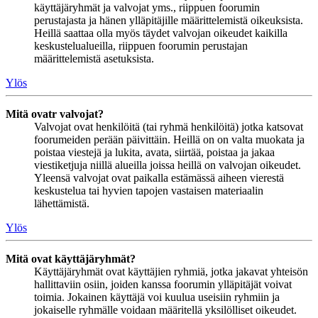
käyttäjäryhmät ja valvojat yms., riippuen foorumin
perustajasta ja hänen ylläpitäjille määrittelemistä oikeuksista.
Heillä saattaa olla myös täydet valvojan oikeudet kaikilla
keskustelualueilla, riippuen foorumin perustajan
määrittelemistä asetuksista.
Ylös
Mitä ovatr valvojat?
Valvojat ovat henkilöitä (tai ryhmä henkilöitä) jotka katsovat
foorumeiden perään päivittäin. Heillä on on valta muokata ja
poistaa viestejä ja lukita, avata, siirtää, poistaa ja jakaa
viestiketjuja niillä alueilla joissa heillä on valvojan oikeudet.
Yleensä valvojat ovat paikalla estämässä aiheen vierestä
keskustelua tai hyvien tapojen vastaisen materiaalin
lähettämistä.
Ylös
Mitä ovat käyttäjäryhmät?
Käyttäjäryhmät ovat käyttäjien ryhmiä, jotka jakavat yhteisön
hallittaviin osiin, joiden kanssa foorumin ylläpitäjät voivat
toimia. Jokainen käyttäjä voi kuulua useisiin ryhmiin ja
jokaiselle ryhmälle voidaan määritellä yksilölliset oikeudet.