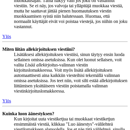
muokkausajan. Tämä näkyy vain jos joku on vastannut
viestiin. Se ei näy, jos valvoja tai ylläpitäjä muokkaa viestiä,
mutta he saattavat jättää pienen huomautuksen viestin
muokkaamisen syistä niin halutessaan. Huomaa, että
normaalit käyttäjät eivät voi poistaa viestejä, jos niihin on joku
vastannut.
Ylös
Miten liitän allekirjoituksen viestiini?
Lisätäksesi allekirjoituksen viestiisi, sinun täytyy ensin luoda
sellainen omissa asetuksissa. Kun olet luonut sellaisen, voit
valita
Lisää allekirjoitus
-valinnan viestin
kirjoituslomakkeessa. Voit myös lisätä allekirjoituksen
automaattisesti aina kaikkiin viesteihisi tekemällä valinnan
omissa asetuksissa. Jos teet niin, voit silti estää allekirjoituksen
liittämisen yksittäiseen viestiin poistamalla valinnan
viestinkirjoituslomakkeessa.
Ylös
Kuinka luon äänestyksen?
Kun kirjoitat uuta viestiketjua tai muokkaat viestiketjun
ensimmäistä viestiä, klikkaa "Luo äänestys"-välilehteä
viestilomakkeen alapuolella. Jos et näe tätä välilehteä, sinulla