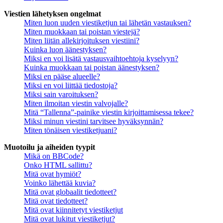
Viestien lähetyksen ongelmat
Miten luon uuden viestiketjun tai lähetän vastauksen?
Miten muokkaan tai poistan viestejä?
Miten liitän allekirjoituksen viestiini?
Kuinka luon äänestyksen?
Miksi en voi lisätä vastausvaihtoehtoja kyselyyn?
Kuinka muokkaan tai poistan äänestyksen?
Miksi en pääse alueelle?
Miksi en voi liittää tiedostoja?
Miksi sain varoituksen?
Miten ilmoitan viestin valvojalle?
Mitä “Tallenna”-painike viestin kirjoittamisessa tekee?
Miksi minun viestini tarvitsee hyväksynnän?
Miten tönäisen viestiketjuani?
Muotoilu ja aiheiden tyypit
Mikä on BBCode?
Onko HTML sallittu?
Mitä ovat hymiöt?
Voinko lähettää kuvia?
Mitä ovat globaalit tiedotteet?
Mitä ovat tiedotteet?
Mitä ovat kiinnitetyt viestiketjut
Mitä ovat lukitut viestiketjut?