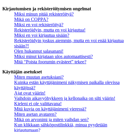
Kirjautumisen ja rekisteröitymisen ongelmat
Miksi minun pitää rekisteröityä?
Mikä on COPPA?
Miksi en voi rekisteröityä?
Rekisteröidyin, mutta en voi kirjautua!
Miksi en voi kirjautua sisään?
Rekisteröidyin joskus aiemmin, mutta en voi enää kirjautua
sisään?!
Olen hukannut salasanani!
Miksi minut kirjataan ulos automaattisesti?
Mitä “Poista foorumin evästeet” tekee?
Käyttäjän asetukset
Miten muutan asetuksiani?
Kuinka estän käyttäjänimeni näkymisen paikalla olevissa
käyttäjissä?
Ajat ovat väärin!
Vaihdoin aikavyöhykkeen ja kellonaika on silti väärin!
Kieleni ei ole valittavana!
Mitä kuvia on käyttäjänimeni vieressä?
Miten asetan avataren?
Mikä on arvonimi ja miten vaihdan sen?
Kun klikkaan sähköpostilinkkiä, minua pyydetään
kirjautumaan?