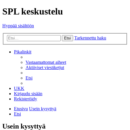
SPL keskustelu
Hyppää sisältöön
Tarkennettu haku
Etsi
Pikalinkit
Vastaamattomat aiheet
Aktiiviset viestiketjut
Etsi
UKK
Kirjaudu sisään
Rekisteröidy
Etusivu
Usein kysyttyä
Etsi
Usein kysyttyä