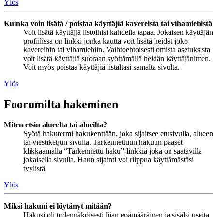
Ylös
Kuinka voin lisätä / poistaa käyttäjiä kavereista tai vihamiehistä
Voit lisätä käyttäjiä listoihisi kahdella tapaa. Jokaisen käyttäjän
profiilissa on linkki jonka kautta voit lisätä heidät joko
kavereihin tai vihamiehiin. Vaihtoehtoisesti omista asetuksista
voit lisätä käyttäjiä suoraan syöttämällä heidän käyttäjänimen.
Voit myös poistaa käyttäjiä listaltasi samalta sivulta.
Ylös
Foorumilta hakeminen
Miten etsin alueelta tai alueilta?
Syötä hakutermi hakukenttään, joka sijaitsee etusivulla, alueen
tai viestiketjun sivulla. Tarkennettuun hakuun pääset
klikkaamalla “Tarkennettu haku”-linkkiä joka on saatavilla
jokaisella sivulla. Haun sijainti voi riippua käyttämästäsi
tyylistä.
Ylös
Miksi hakuni ei löytänyt mitään?
Hakusi oli todennäköisesti liian epämääräinen ja sisälsi useita