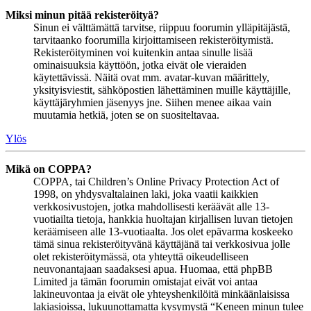
Miksi minun pitää rekisteröityä?
Sinun ei välttämättä tarvitse, riippuu foorumin ylläpitäjästä,
tarvitaanko foorumilla kirjoittamiseen rekisteröitymistä.
Rekisteröityminen voi kuitenkin antaa sinulle lisää
ominaisuuksia käyttöön, jotka eivät ole vieraiden
käytettävissä. Näitä ovat mm. avatar-kuvan määrittely,
yksityisviestit, sähköpostien lähettäminen muille käyttäjille,
käyttäjäryhmien jäsenyys jne. Siihen menee aikaa vain
muutamia hetkiä, joten se on suositeltavaa.
Ylös
Mikä on COPPA?
COPPA, tai Children’s Online Privacy Protection Act of
1998, on yhdysvaltalainen laki, joka vaatii kaikkien
verkkosivustojen, jotka mahdollisesti keräävät alle 13-
vuotiailta tietoja, hankkia huoltajan kirjallisen luvan tietojen
keräämiseen alle 13-vuotiaalta. Jos olet epävarma koskeeko
tämä sinua rekisteröityvänä käyttäjänä tai verkkosivua jolle
olet rekisteröitymässä, ota yhteyttä oikeudelliseen
neuvonantajaan saadaksesi apua. Huomaa, että phpBB
Limited ja tämän foorumin omistajat eivät voi antaa
lakineuvontaa ja eivät ole yhteyshenkilöitä minkäänlaisissa
lakiasioissa, lukuunottamatta kysymystä “Keneen minun tulee