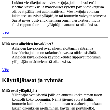
Lukitut viestiketjut ovat viestiketjuja, joihin ei voi enää
lähettää vastauksia ja mahdolliset kyselyt joita viestiketjussa
oli, ovat päättyneet automaattisesti. Viestiketjuja voidaan
lukita useista syistä ylläpitäjän tai foorumin valvojan toimesta.
Saatat myös pystyä lukitsemaan oman viestiketjusi, mutta
tämä riippuu foorumin ylläpitäjän antamista oikeuksista.
Ylös
Mitä ovat aiheiden kuvakkeet?
Aiheiden kuvakkeet ovat aiheen aloittajan valitsemia
kuvakkeita joiden on tarkoitus kuvastaa niiden sisältöä.
Aiheiden kuvakkeiden käyttöoikeudet riippuvat foorumin
ylläpitäjän määrittelemistä oikeuksista.
Ylös
Käyttäjätasot ja ryhmät
Mitä ovat ylläpitäjät?
Ylläpitäjät ovat jäseniä joille on annettu korkeimman tason
kontrolli koko foorumiin. Nämä jäsenet voivat hallita
foorumin kaikkia foorumin toiminnan osa-alueita, mukaan
lukien oikeuksien asettaminen, käyttäjien porttikiellot,