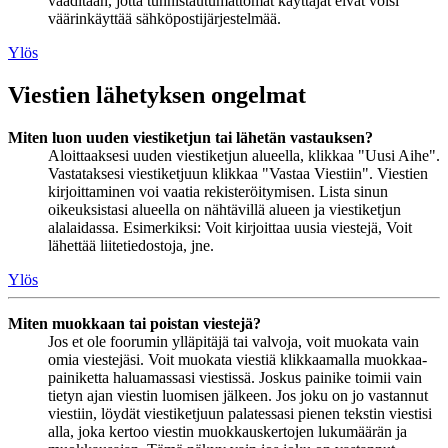
vaaditaan, jotta tunnistautumattomat käyttäjät eivät voisi
väärinkäyttää sähköpostijärjestelmää.
Ylös
Viestien lähetyksen ongelmat
Miten luon uuden viestiketjun tai lähetän vastauksen?
Aloittaaksesi uuden viestiketjun alueella, klikkaa "Uusi Aihe".
Vastataksesi viestiketjuun klikkaa "Vastaa Viestiin". Viestien
kirjoittaminen voi vaatia rekisteröitymisen. Lista sinun
oikeuksistasi alueella on nähtävillä alueen ja viestiketjun
alalaidassa. Esimerkiksi: Voit kirjoittaa uusia viestejä, Voit
lähettää liitetiedostoja, jne.
Ylös
Miten muokkaan tai poistan viestejä?
Jos et ole foorumin ylläpitäjä tai valvoja, voit muokata vain
omia viestejäsi. Voit muokata viestiä klikkaamalla muokkaa-
painiketta haluamassasi viestissä. Joskus painike toimii vain
tietyn ajan viestin luomisen jälkeen. Jos joku on jo vastannut
viestiin, löydät viestiketjuun palatessasi pienen tekstin viestisi
alla, joka kertoo viestin muokkauskertojen lukumäärän ja