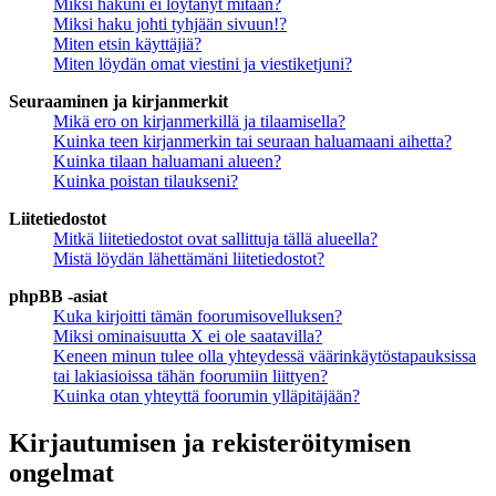
Miksi hakuni ei löytänyt mitään?
Miksi haku johti tyhjään sivuun!?
Miten etsin käyttäjiä?
Miten löydän omat viestini ja viestiketjuni?
Seuraaminen ja kirjanmerkit
Mikä ero on kirjanmerkillä ja tilaamisella?
Kuinka teen kirjanmerkin tai seuraan haluamaani aihetta?
Kuinka tilaan haluamani alueen?
Kuinka poistan tilaukseni?
Liitetiedostot
Mitkä liitetiedostot ovat sallittuja tällä alueella?
Mistä löydän lähettämäni liitetiedostot?
phpBB -asiat
Kuka kirjoitti tämän foorumisovelluksen?
Miksi ominaisuutta X ei ole saatavilla?
Keneen minun tulee olla yhteydessä väärinkäytöstapauksissa
tai lakiasioissa tähän foorumiin liittyen?
Kuinka otan yhteyttä foorumin ylläpitäjään?
Kirjautumisen ja rekisteröitymisen
ongelmat