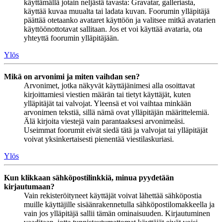
käyttämällä jotain neljästä tavasta: Gravatar, galleriasta,
käyttää kuvaa muualta tai ladata kuvan. Foorumin ylläpitäjä
päättää otetaanko avataret käyttöön ja valitsee mitkä avatarien
käyttöönottotavat sallitaan. Jos et voi käyttää avataria, ota
yhteyttä foorumin ylläpitäjään.
Ylös
Mikä on arvonimi ja miten vaihdan sen?
Arvonimet, jotka näkyvät käyttäjänimesi alla osoittavat
kirjoittamiesi viestien määrän tai tietyt käyttäjät, kuten
ylläpitäjät tai valvojat. Yleensä et voi vaihtaa minkään
arvonimen tekstiä, sillä nämä ovat ylläpitäjän määrittelemiä.
Älä kirjoita viestejä vain parantaaksesi arvonimeäsi.
Useimmat foorumit eivät siedä tätä ja valvojat tai ylläpitäjät
voivat yksinkertaisesti pienentää viestilaskuriasi.
Ylös
Kun klikkaan sähköpostilinkkiä, minua pyydetään
kirjautumaan?
Vain rekisteröityneet käyttäjät voivat lähettää sähköpostia
muille käyttäjille sisäänrakennetulla sähköpostilomakkeella ja
vain jos ylläpitäjä sallii tämän ominaisuuden. Kirjautuminen