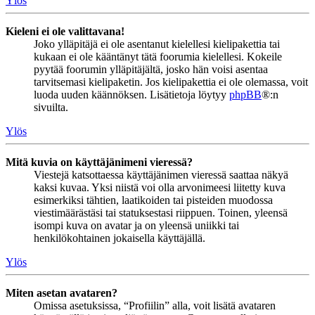
Ylös
Kieleni ei ole valittavana!
Joko ylläpitäjä ei ole asentanut kielellesi kielipakettia tai
kukaan ei ole kääntänyt tätä foorumia kielellesi. Kokeile
pyytää foorumin ylläpitäjältä, josko hän voisi asentaa
tarvitsemasi kielipaketin. Jos kielipakettia ei ole olemassa, voit
luoda uuden käännöksen. Lisätietoja löytyy
phpBB
®:n
sivuilta.
Ylös
Mitä kuvia on käyttäjänimeni vieressä?
Viestejä katsottaessa käyttäjänimen vieressä saattaa näkyä
kaksi kuvaa. Yksi niistä voi olla arvonimeesi liitetty kuva
esimerkiksi tähtien, laatikoiden tai pisteiden muodossa
viestimäärästäsi tai statuksestasi riippuen. Toinen, yleensä
isompi kuva on avatar ja on yleensä uniikki tai
henkilökohtainen jokaisella käyttäjällä.
Ylös
Miten asetan avataren?
Omissa asetuksissa, “Profiilin” alla, voit lisätä avataren