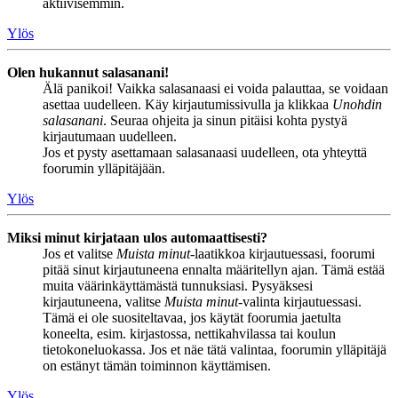
aktiivisemmin.
Ylös
Olen hukannut salasanani!
Älä panikoi! Vaikka salasanaasi ei voida palauttaa, se voidaan
asettaa uudelleen. Käy kirjautumissivulla ja klikkaa
Unohdin
salasanani
. Seuraa ohjeita ja sinun pitäisi kohta pystyä
kirjautumaan uudelleen.
Jos et pysty asettamaan salasanaasi uudelleen, ota yhteyttä
foorumin ylläpitäjään.
Ylös
Miksi minut kirjataan ulos automaattisesti?
Jos et valitse
Muista minut
-laatikkoa kirjautuessasi, foorumi
pitää sinut kirjautuneena ennalta määritellyn ajan. Tämä estää
muita väärinkäyttämästä tunnuksiasi. Pysyäksesi
kirjautuneena, valitse
Muista minut
-valinta kirjautuessasi.
Tämä ei ole suositeltavaa, jos käytät foorumia jaetulta
koneelta, esim. kirjastossa, nettikahvilassa tai koulun
tietokoneluokassa. Jos et näe tätä valintaa, foorumin ylläpitäjä
on estänyt tämän toiminnon käyttämisen.
Ylös