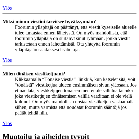
Ylös
Miksi minun viestini tarvitsee hyväksynnän?
Foorumin ylläpitäjä on päättänyt, että viestit kyseiselle alueelle
tulee tarkastaa ennen lähetystä. On myös mahdollista, että
foorumin ylläpitäjä on siirtänyt sinut ryhmään, jonka viestit
tarkistetaan ennen lähettämistä. Ota yhteyttä foorumin
ylläpitäjään saadaksesi lisätietoja.
Ylös
Miten tönäisen viestiketjuani?
Klikkaamalla “Tönaise viestiä” -linkkiä, kun katselet sitä, voit
“tönäistä” viestiketjua alueen ensimmäisen sivun yläosaan. Jos
et näe tätä, viestiketjujen tönäiseminen ei ole sallittua tai aika
joka viestiketjujen tönäisemisen välillä vaaditaan ei ole vielä
kulunut. On myös mahdollista nostaa viestiketjua vastaamalla
siihen, mutta varmista että noudatat foorumin sääntöjä jos
päätät tehdä niin.
Ylös
Muotoilu ja aiheiden tyypit