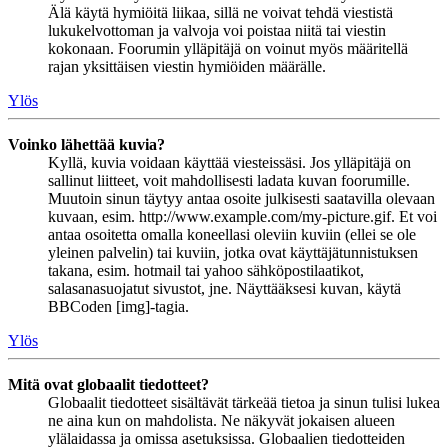
Älä käytä hymiöitä liikaa, sillä ne voivat tehdä viestistä
lukukelvottoman ja valvoja voi poistaa niitä tai viestin
kokonaan. Foorumin ylläpitäjä on voinut myös määritellä
rajan yksittäisen viestin hymiöiden määrälle.
Ylös
Voinko lähettää kuvia?
Kyllä, kuvia voidaan käyttää viesteissäsi. Jos ylläpitäjä on
sallinut liitteet, voit mahdollisesti ladata kuvan foorumille.
Muutoin sinun täytyy antaa osoite julkisesti saatavilla olevaan
kuvaan, esim. http://www.example.com/my-picture.gif. Et voi
antaa osoitetta omalla koneellasi oleviin kuviin (ellei se ole
yleinen palvelin) tai kuviin, jotka ovat käyttäjätunnistuksen
takana, esim. hotmail tai yahoo sähköpostilaatikot,
salasanasuojatut sivustot, jne. Näyttääksesi kuvan, käytä
BBCoden [img]-tagia.
Ylös
Mitä ovat globaalit tiedotteet?
Globaalit tiedotteet sisältävät tärkeää tietoa ja sinun tulisi lukea
ne aina kun on mahdolista. Ne näkyvät jokaisen alueen
ylälaidassa ja omissa asetuksissa. Globaalien tiedotteiden