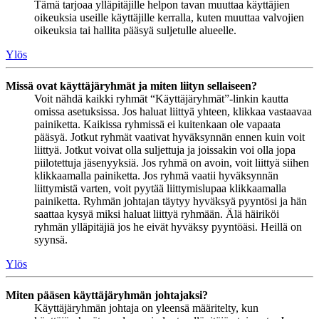
Tämä tarjoaa ylläpitäjille helpon tavan muuttaa käyttäjien
oikeuksia useille käyttäjille kerralla, kuten muuttaa valvojien
oikeuksia tai hallita pääsyä suljetulle alueelle.
Ylös
Missä ovat käyttäjäryhmät ja miten liityn sellaiseen?
Voit nähdä kaikki ryhmät “Käyttäjäryhmät”-linkin kautta
omissa asetuksissa. Jos haluat liittyä yhteen, klikkaa vastaavaa
painiketta. Kaikissa ryhmissä ei kuitenkaan ole vapaata
pääsyä. Jotkut ryhmät vaativat hyväksynnän ennen kuin voit
liittyä. Jotkut voivat olla suljettuja ja joissakin voi olla jopa
piilotettuja jäsenyyksiä. Jos ryhmä on avoin, voit liittyä siihen
klikkaamalla painiketta. Jos ryhmä vaatii hyväksynnän
liittymistä varten, voit pyytää liittymislupaa klikkaamalla
painiketta. Ryhmän johtajan täytyy hyväksyä pyyntösi ja hän
saattaa kysyä miksi haluat liittyä ryhmään. Älä häiriköi
ryhmän ylläpitäjiä jos he eivät hyväksy pyyntöäsi. Heillä on
syynsä.
Ylös
Miten pääsen käyttäjäryhmän johtajaksi?
Käyttäjäryhmän johtaja on yleensä määritelty, kun