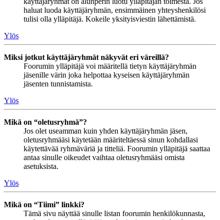
käyttäjäryhmät on alunperin luotu ylläpitäjän toimesta. Jos
haluat luoda käyttäjäryhmän, ensimmäinen yhteyshenkilösi
tulisi olla ylläpitäjä. Kokeile yksityisviestin lähettämistä.
Ylös
Miksi jotkut käyttäjäryhmät näkyvät eri väreillä?
Foorumin ylläpitäjä voi määritellä tietyn käyttäjäryhmän
jäsenille värin joka helpottaa kyseisen käyttäjäryhmän
jäsenten tunnistamista.
Ylös
Mikä on “oletusryhmä”?
Jos olet useamman kuin yhden käyttäjäryhmän jäsen,
oletusryhmääsi käytetään määriteltäessä sinun kohdallasi
käytettävää ryhmäväriä ja titteliä. Foorumin ylläpitäjä saattaa
antaa sinulle oikeudet vaihtaa oletusryhmääsi omista
asetuksista.
Ylös
Mikä on “Tiimi” linkki?
Tämä sivu näyttää sinulle listan foorumin henkilökunnasta,