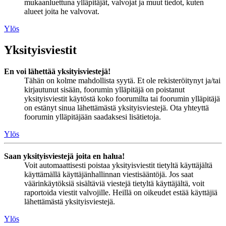
mukaanluettuna ylläpitäjät, valvojat ja muut tiedot, kuten
alueet joita he valvovat.
Ylös
Yksityisviestit
En voi lähettää yksityisviestejä!
Tähän on kolme mahdollista syytä. Et ole rekisteröitynyt ja/tai
kirjautunut sisään, foorumin ylläpitäjä on poistanut
yksityisviestit käytöstä koko foorumilta tai foorumin ylläpitäjä
on estänyt sinua lähettämästä yksityisviestejä. Ota yhteyttä
foorumin ylläpitäjään saadaksesi lisätietoja.
Ylös
Saan yksityisviestejä joita en halua!
Voit automaattisesti poistaa yksityisviestit tietyltä käyttäjältä
käyttämällä käyttäjänhallinnan viestisääntöjä. Jos saat
väärinkäytöksiä sisältäviä viestejä tietyltä käyttäjältä, voit
raportoida viestit valvojille. Heillä on oikeudet estää käyttäjiä
lähettämästä yksityisviestejä.
Ylös