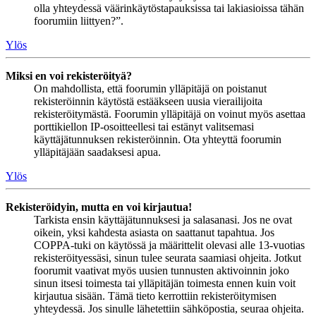
olla yhteydessä väärinkäytöstapauksissa tai lakiasioissa tähän
foorumiin liittyen?”.
Ylös
Miksi en voi rekisteröityä?
On mahdollista, että foorumin ylläpitäjä on poistanut
rekisteröinnin käytöstä estääkseen uusia vierailijoita
rekisteröitymästä. Foorumin ylläpitäjä on voinut myös asettaa
porttikiellon IP-osoitteellesi tai estänyt valitsemasi
käyttäjätunnuksen rekisteröinnin. Ota yhteyttä foorumin
ylläpitäjään saadaksesi apua.
Ylös
Rekisteröidyin, mutta en voi kirjautua!
Tarkista ensin käyttäjätunnuksesi ja salasanasi. Jos ne ovat
oikein, yksi kahdesta asiasta on saattanut tapahtua. Jos
COPPA-tuki on käytössä ja määrittelit olevasi alle 13-vuotias
rekisteröityessäsi, sinun tulee seurata saamiasi ohjeita. Jotkut
foorumit vaativat myös uusien tunnusten aktivoinnin joko
sinun itsesi toimesta tai ylläpitäjän toimesta ennen kuin voit
kirjautua sisään. Tämä tieto kerrottiin rekisteröitymisen
yhteydessä. Jos sinulle lähetettiin sähköpostia, seuraa ohjeita.