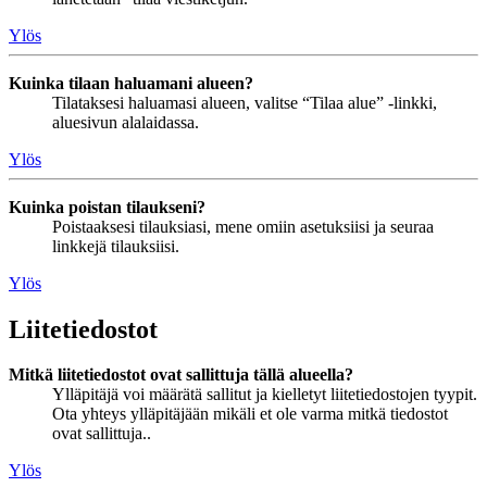
Ylös
Kuinka tilaan haluamani alueen?
Tilataksesi haluamasi alueen, valitse “Tilaa alue” -linkki,
aluesivun alalaidassa.
Ylös
Kuinka poistan tilaukseni?
Poistaaksesi tilauksiasi, mene omiin asetuksiisi ja seuraa
linkkejä tilauksiisi.
Ylös
Liitetiedostot
Mitkä liitetiedostot ovat sallittuja tällä alueella?
Ylläpitäjä voi määrätä sallitut ja kielletyt liitetiedostojen tyypit.
Ota yhteys ylläpitäjään mikäli et ole varma mitkä tiedostot
ovat sallittuja..
Ylös