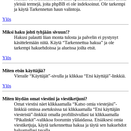
yleisiä termejä, joita phpBB ei ole indeksoinut. Ole tarkempi
ja käytä Tarkennetun haun valintoja.
Ylös
Miksi haku johti tyhjään sivuun!?
Hakusi palautti liian monta tulosta ja palvelin ei pystynyt
käsittelemään niitä. Käytä “Tarkennettua hakua” ja ole
tarkempi hakuehdoissa ja alueissa joilta etsit.
Ylös
Miten etsin käyttäjiä?
Vieraile “Käyttäjät”-sivulla ja klikkaa “Etsi käyttäjä”-linkkiä.
Ylös
Miten löydän omat viestini ja viestiketjuni?
Omat viestisi näet klikkaamalla “Katso omia viestejäsi”-
linkkiä omissa asetuksissa tai klikkaamalla “Etsi käyttäjän
viesteistä”-linkkiä omalla profiilisivullasi tai klikkaamalla
“Pikalinkit”-valikkoa foorumin ylälaidassa. Etsiäksesi omia
viestiketjuja, käytä tarkennettua hakua ja täytä sen hakuehdot
haluamallasi tavalla.