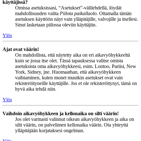
käyttäjissä?
Omissa asetuksissasi, “Asetukset”-välilehdellä, löydät
mahdollisuuden valita
Piilota paikallaolo
. Ottamalla tämän
asetuksen käyttöön näyt vain ylläpitäjille, valvojille ja itsellesi.
Sinut lasketaan piilossa oleviin käyttäjiin.
Ylös
Ajat ovat väärin!
On mahdollista, että näytetty aika on eri aikavyöhykkeeltä
kuin se jossa itse olet. Tässä tapauksessa valitse omista
asetuksista oma aikavyöhykkeesi, esim. Lontoo, Pariisi, New
York, Sidney, jne. Huomaathan, että aikavyöhykkeen
vaihtaminen, kuten monet muutkin asetukset ovat vain
rekisteröityneille käyttäjille. Jos et ole rekisteröitynyt, tämä on
hyvä aika tehdä niin.
Ylös
Vaihdoin aikavyöhykkeen ja kellonaika on silti väärin!
Jos olet varmasti valinnut oikean aikavyöhykkeen ja aika on
silti väärin, on palvelimen kellonaika väärin. Ota yhteyttä
ylläpitäjään korjataksesi ongelman.