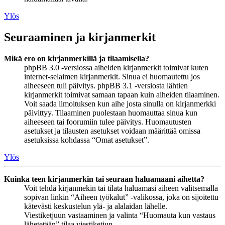
Ylös
Seuraaminen ja kirjanmerkit
Mikä ero on kirjanmerkillä ja tilaamisella?
phpBB 3.0 -versiossa aiheiden kirjanmerkit toimivat kuten
internet-selaimen kirjanmerkit. Sinua ei huomautettu jos
aiheeseen tuli päivitys. phpBB 3.1 -versiosta lähtien
kirjanmerkit toimivat samaan tapaan kuin aiheiden tilaaminen.
Voit saada ilmoituksen kun aihe josta sinulla on kirjanmerkki
päivittyy. Tilaaminen puolestaan huomauttaa sinua kun
aiheeseen tai foorumiin tulee päivitys. Huomautusten
asetukset ja tilausten asetukset voidaan määrittää omissa
asetuksissa kohdassa “Omat asetukset”.
Ylös
Kuinka teen kirjanmerkin tai seuraan haluamaani aihetta?
Voit tehdä kirjanmekin tai tilata haluamasi aiheen valitsemalla
sopivan linkin “Aiheen työkalut” -valikossa, joka on sijoitettu
kätevästi keskustelun ylä- ja alalaidan lähelle.
Viestiketjuun vastaaminen ja valinta “Huomauta kun vastaus
lähetetään” tilaa viestiketjun.