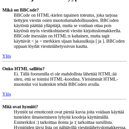
Mikä on BBCode?
BBCode on HTML-kielen tapainen toteutus, joka tarjoaa
tiettyjen viestin osien muotoilumahdollisuuden. BBCoden
käytöstä päättää ylläpitäjä, mutta se voidaan ottaa pois
käytöstä myös viestikohtaisesti viestin kirjoituslomakkeella.
BBCode itsessään on HTML:n kaltainen, mutta tagit
käyttävät < ja > merkkien sijaan hakasulkuja [ ja ]. BBCoden
oppaan löydät viestinlähetyssivun kautta.
Ylös
Onko HTML sallittu?
Ei. Tällä foorumilla ei ole mahdollista lähettää HTML:ää
siten, että se toimisi HTML-koodina. Yleisimmät HTML-
muotoilut voi kuitenkin tehdä BBCoden avulla.
Ylös
Mitä ovat hymiöt?
Hymiöt tai emoticonit ovat pieniä kuvia joita voidaan käyttää
tunteiden ilmaisemiseen lyhyitä koodeja käyttämällä.
Esimerkiksi :) tarkoittaa iloista ja :( tarkoittaa surullista.
Hymiöiden täysi lista on nähtävillä viestinlähetyslomakkeessa.