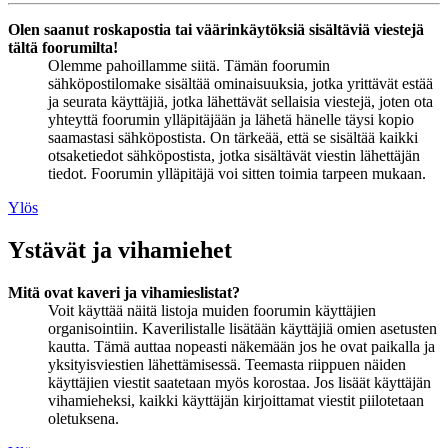
Olen saanut roskapostia tai väärinkäytöksiä sisältäviä viestejä
tältä foorumilta!
Olemme pahoillamme siitä. Tämän foorumin
sähköpostilomake sisältää ominaisuuksia, jotka yrittävät estää
ja seurata käyttäjiä, jotka lähettävät sellaisia viestejä, joten ota
yhteyttä foorumin ylläpitäjään ja lähetä hänelle täysi kopio
saamastasi sähköpostista. On tärkeää, että se sisältää kaikki
otsaketiedot sähköpostista, jotka sisältävät viestin lähettäjän
tiedot. Foorumin ylläpitäjä voi sitten toimia tarpeen mukaan.
Ylös
Ystävät ja vihamiehet
Mitä ovat kaveri ja vihamieslistat?
Voit käyttää näitä listoja muiden foorumin käyttäjien
organisointiin. Kaverilistalle lisätään käyttäjiä omien asetusten
kautta. Tämä auttaa nopeasti näkemään jos he ovat paikalla ja
yksityisviestien lähettämisessä. Teemasta riippuen näiden
käyttäjien viestit saatetaan myös korostaa. Jos lisäät käyttäjän
vihamieheksi, kaikki käyttäjän kirjoittamat viestit piilotetaan
oletuksena.