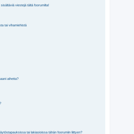
isältäviä viestejä tältä foorumilta!
sta tai vihamiehistä
aani aihetta?
a?
töstapauksissa tai lakiasioissa tähän foorumiin liittyen?