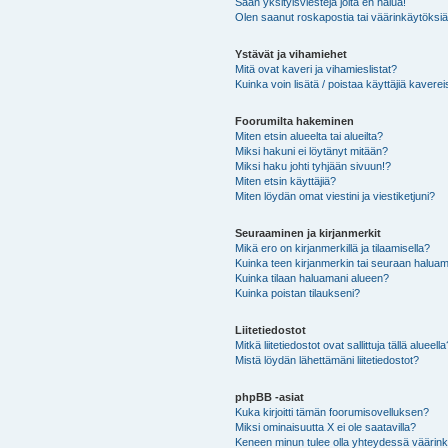
Saan yksityisviestejä joita en halua!
Olen saanut roskapostia tai väärinkäytöksiä s
Ystävät ja vihamiehet
Mitä ovat kaveri ja vihamieslistat?
Kuinka voin lisätä / poistaa käyttäjiä kaverei
Foorumilta hakeminen
Miten etsin alueelta tai alueilta?
Miksi hakuni ei löytänyt mitään?
Miksi haku johti tyhjään sivuun!?
Miten etsin käyttäjiä?
Miten löydän omat viestini ja viestiketjuni?
Seuraaminen ja kirjanmerkit
Mikä ero on kirjanmerkillä ja tilaamisella?
Kuinka teen kirjanmerkin tai seuraan haluam
Kuinka tilaan haluamani alueen?
Kuinka poistan tilaukseni?
Liitetiedostot
Mitkä liitetiedostot ovat sallittuja tällä alueell
Mistä löydän lähettämäni liitetiedostot?
phpBB -asiat
Kuka kirjoitti tämän foorumisovelluksen?
Miksi ominaisuutta X ei ole saatavilla?
Keneen minun tulee olla yhteydessä väärinkäy