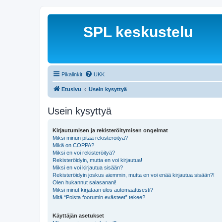
SPL keskustelu
Pikalinkit
UKK
Etusivu
Usein kysyttyä
Usein kysyttyä
Kirjautumisen ja rekisteröitymisen ongelmat
Miksi minun pitää rekisteröityä?
Mikä on COPPA?
Miksi en voi rekisteröityä?
Rekisteröidyin, mutta en voi kirjautua!
Miksi en voi kirjautua sisään?
Rekisteröidyin joskus aiemmin, mutta en voi enää kirjautua sisään?!
Olen hukannut salasanani!
Miksi minut kirjataan ulos automaattisesti?
Mitä “Poista foorumin evästeet” tekee?
Käyttäjän asetukset