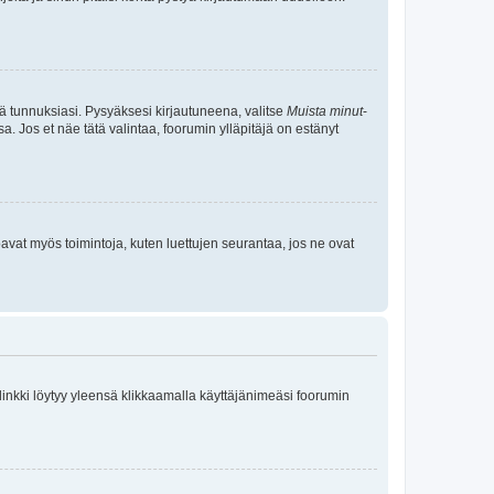
tä tunnuksiasi. Pysyäksesi kirjautuneena, valitse
Muista minut
-
sa. Jos et näe tätä valintaa, foorumin ylläpitäjä on estänyt
oavat myös toimintoja, kuten luettujen seurantaa, jos ne ovat
 linkki löytyy yleensä klikkaamalla käyttäjänimeäsi foorumin