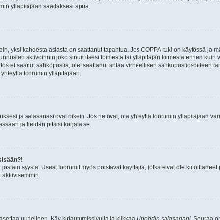
umin ylläpitäjään saadaksesi apua.
ein, yksi kahdesta asiasta on saattanut tapahtua. Jos COPPA-tuki on käytössä ja määri
nnusten aktivoinnin joko sinun itsesi toimesta tai ylläpitäjän toimesta ennen kuin vo
. Jos et saanut sähköpostia, olet saattanut antaa virheellisen sähköpostiosoitteen t
 yhteyttä foorumin ylläpitäjään.
sesi ja salasanasi ovat oikein. Jos ne ovat, ota yhteyttä foorumin ylläpitäjään varmi
ssään ja heidän pitäisi korjata se.
sisään?!
stä jostain syystä. Useat foorumit myös poistavat käyttäjiä, jotka eivät ole kirjoitta
n aktiivisemmin.
asettaa uudelleen. Käy kirjautumissivulla ja klikkaa
Unohdin salasanani
. Seuraa oh