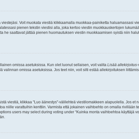
ia viestejäsi. Voit muokata viestiä klikkaamalla muokkaa-painiketta haluamassasi vies
n palatessasi pienen tekstin viestisi alla, joka kertoo viestin muokkauskertojen luk
 mutta he saattavat jättää pienen huomautuksen viestin muokkaamisen syistä niin halu
ellainen omissa asetuksissa. Kun olet luonut sellaisen, voit valita
Lisää allekirjoitus
-
lä valinnan omissa asetuksissa. Jos teet niin, voit silti estää allekirjoituksen liittäm
stä viestiä, klikkaa "Luo äänestys"-välilehteä viestilomakkeen alapuolella. Jos et näe
a niille varattuihin kenttiin. Varmista että jokainen vaihtoehto on omalla rivillään
 options users may select during voting under “Kuinka monta vaihtoehtoa käyttäjä voi
än.