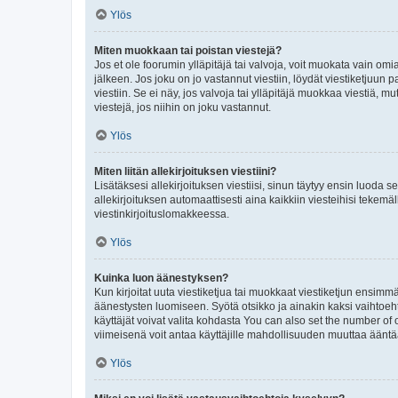
Ylös
Miten muokkaan tai poistan viestejä?
Jos et ole foorumin ylläpitäjä tai valvoja, voit muokata vain om
jälkeen. Jos joku on jo vastannut viestiin, löydät viestiketjuu
viestiin. Se ei näy, jos valvoja tai ylläpitäjä muokkaa viestiä,
viestejä, jos niihin on joku vastannut.
Ylös
Miten liitän allekirjoituksen viestiini?
Lisätäksesi allekirjoituksen viestiisi, sinun täytyy ensin luoda s
allekirjoituksen automaattisesti aina kaikkiin viesteihisi tekemäl
viestinkirjoituslomakkeessa.
Ylös
Kuinka luon äänestyksen?
Kun kirjoitat uuta viestiketjua tai muokkaat viestiketjun ensimmäi
äänestysten luomiseen. Syötä otsikko ja ainakin kaksi vaihtoehto
käyttäjät voivat valita kohdasta You can also set the number of
viimeisenä voit antaa käyttäjille mahdollisuuden muuttaa ääntä
Ylös