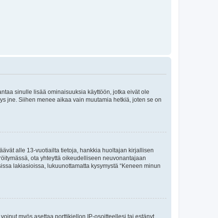
 antaa sinulle lisää ominaisuuksia käyttöön, jotka eivät ole
enyys jne. Siihen menee aikaa vain muutamia hetkiä, joten se on
vät alle 13-vuotiailta tietoja, hankkia huoltajan kirjallisen
teröitymässä, ota yhteyttä oikeudelliseen neuvonantajaan
isissa lakiasioissa, lukuunottamatta kysymystä “Keneen minun
oinut myös asettaa porttikiellon IP-osoitteellesi tai estänyt