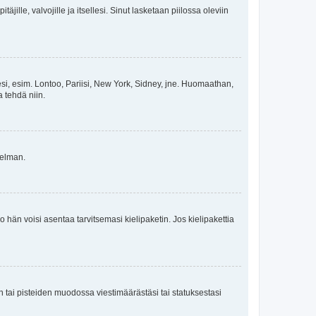
äjille, valvojille ja itsellesi. Sinut lasketaan piilossa oleviin
esi, esim. Lontoo, Pariisi, New York, Sidney, jne. Huomaathan,
a tehdä niin.
gelman.
ko hän voisi asentaa tarvitsemasi kielipaketin. Jos kielipakettia
en tai pisteiden muodossa viestimäärästäsi tai statuksestasi