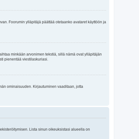
 kuvan. Foorumin ylläpitäjä päättää otetaanko avataret käyttöön ja
i vaihtaa minkään arvonimen tekstiä, sillä nämä ovat ylläpitäjän
sti pienentää viestilaskuriasi.
 tämän ominaisuuden. Kirjautuminen vaaditaan, jotta
 rekisteröitymisen. Lista sinun oikeuksistasi alueella on