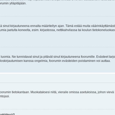
rumin ylläpitäjään.
tää sinut kirjautuneena ennalta määritellyn ajan. Tämä estää muita väärinkäyttämäs
rumia jaetulta koneelta, esim. kirjastossa, nettikahvilassa tai koulun tietokoneluokas
luomia. Ne tunnistavat sinut ja pitävät sinut kirjautuneena foorumille. Evästeet tarj
i uloskirjautumisen kanssa ongelmia, foorumin evästeiden poistaminen voi auttaa.
n foorumin tietokantaan. Muokataksesi niitä, vieraile omissa asetuksissa, johon vievä
ntojasi.
yttäjissä?