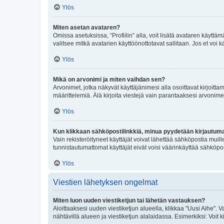
Ylös
Miten asetan avataren?
Omissa asetuksissa, “Profiilin” alla, voit lisätä avataren käyttä
valitsee mitkä avatarien käyttöönottotavat sallitaan. Jos et voi k
Ylös
Mikä on arvonimi ja miten vaihdan sen?
Arvonimet, jotka näkyvät käyttäjänimesi alla osoittavat kirjoittam
määrittelemiä. Älä kirjoita viestejä vain parantaaksesi arvonimeäs
Ylös
Kun klikkaan sähköpostilinkkiä, minua pyydetään kirjautum
Vain rekisteröityneet käyttäjät voivat lähettää sähköpostia muil
tunnistautumattomat käyttäjät eivät voisi väärinkäyttää sähköpo
Ylös
Viestien lähetyksen ongelmat
Miten luon uuden viestiketjun tai lähetän vastauksen?
Aloittaaksesi uuden viestiketjun alueella, klikkaa "Uusi Aihe". Va
nähtävillä alueen ja viestiketjun alalaidassa. Esimerkiksi: Voit kir