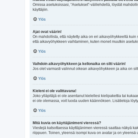
Omissa asetuksissasi, “Asetukset”-välilehdellä, löydät mahdoll
käyttäjiin.
Ylös
Ajat ovat väärin!
On mahdollista, että näytetty aika on eri aikavyöhykkeeltä kuin
että aikavyöhykkeen vaihtaminen, kuten monet muutkin asetukset o
Ylös
Vaihdoin aikavyöhykkeen ja kellonaika on silti väärin!
Jos olet varmasti valinnut oikean aikavyöhykkeen ja aika on silt
Ylös
Kieleni ei ole valittavana!
Joko ylläpitäjä ei ole asentanut kielellesi kielipakettia tai kuka
ei ole olemassa, voit luoda uuden käännöksen. Lisätietoja löyt
Ylös
Mitä kuvia on käyttäjänimeni vieressä?
Viestejä katsottaessa käyttäjänimen vieressä saattaa näkyä kaksi
riippuen. Toinen, yleensä isompi kuva on avatar ja on yleensä un