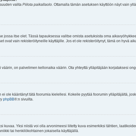
isuuden valita
Piilota paikallaolo
. Ottamalla tämän asetuksen käyttöön näyt vain ylläpit
 se jossa itse olet. Tässä tapauksessa valitse omista asetuksista oma aikavyöhykke
vat vain rekisteröityneille käyttäjille. Jos et ole rekisteröitynyt, tämä on hyvä aik
i väärin, on palvelimen kellonaika väärin. Ota yhteyttä ylläpitäjään korjataksesi on
an ei ole kääntänyt tätä foorumia kielellesi. Kokeile pyytää foorumin ylläpitäjältä, jos
yy
phpBB
®:n sivuilta.
 kuvaa. Yksi niistä voi olla arvonimeesi liitetty kuva esimerkiksi tähtien, laatikoid
iikki tai henkilökohtainen jokaisella käyttäjällä.