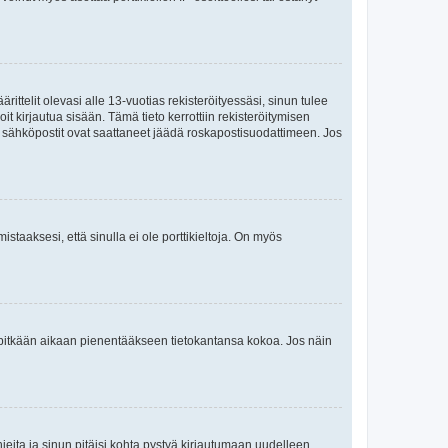
ttelit olevasi alle 13-vuotias rekisteröityessäsi, sinun tulee
it kirjautua sisään. Tämä tieto kerrottiin rekisteröitymisen
ai sähköpostit ovat saattaneet jäädä roskapostisuodattimeen. Jos
staaksesi, että sinulla ei ole porttikieltoja. On myös
neet pitkään aikaan pienentääkseen tietokantansa kokoa. Jos näin
jeita ja sinun pitäisi kohta pystyä kirjautumaan uudelleen.