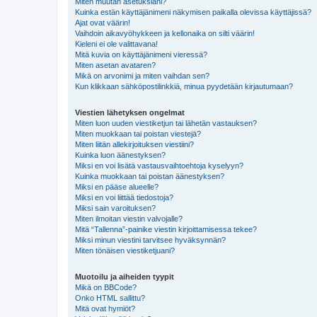
Miten muutan asetuksiani?
Kuinka estän käyttäjänimeni näkymisen paikalla olevissa käyttäjissä?
Ajat ovat väärin!
Vaihdoin aikavyöhykkeen ja kellonaika on silti väärin!
Kieleni ei ole valittavana!
Mitä kuvia on käyttäjänimeni vieressä?
Miten asetan avataren?
Mikä on arvonimi ja miten vaihdan sen?
Kun klikkaan sähköpostilinkkiä, minua pyydetään kirjautumaan?
Viestien lähetyksen ongelmat
Miten luon uuden viestiketjun tai lähetän vastauksen?
Miten muokkaan tai poistan viestejä?
Miten liitän allekirjoituksen viestiini?
Kuinka luon äänestyksen?
Miksi en voi lisätä vastausvaihtoehtoja kyselyyn?
Kuinka muokkaan tai poistan äänestyksen?
Miksi en pääse alueelle?
Miksi en voi liittää tiedostoja?
Miksi sain varoituksen?
Miten ilmoitan viestin valvojalle?
Mitä “Tallenna”-painike viestin kirjoittamisessa tekee?
Miksi minun viestini tarvitsee hyväksynnän?
Miten tönäisen viestiketjuani?
Muotoilu ja aiheiden tyypit
Mikä on BBCode?
Onko HTML sallittu?
Mitä ovat hymiöt?