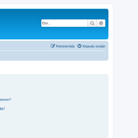
Etsi
Tarkennettu haku
Rekisteröidy
Kirjaudu sisään
laiseen?
llä?