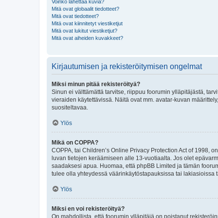
Voinko lähettää kuvia?
Mitä ovat globaalit tiedotteet?
Mitä ovat tiedotteet?
Mitä ovat kiinnitetyt viestiketjut
Mitä ovat lukitut viestiketjut?
Mitä ovat aiheiden kuvakkeet?
Kirjautumisen ja rekisteröitymisen ongelmat
Miksi minun pitää rekisteröityä?
Sinun ei välttämättä tarvitse, riippuu foorumin ylläpitäjästä, tar
vieraiden käytettävissä. Näitä ovat mm. avatar-kuvan määrittely,
suositeltavaa.
Ylös
Mikä on COPPA?
COPPA, tai Children’s Online Privacy Protection Act of 1998, on y
luvan tietojen keräämiseen alle 13-vuotiaalta. Jos olet epävarm
saadaksesi apua. Huomaa, että phpBB Limited ja tämän foorumin
tulee olla yhteydessä väärinkäytöstapauksissa tai lakiasioissa t
Ylös
Miksi en voi rekisteröityä?
On mahdollista, että foorumin ylläpitäjä on poistanut rekisteröin