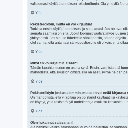
valitsemasi käyttäjätunnuksen rekisteröinnin. Ota yhteyttä foor
Ylös
Rekisteröidyin, mutta en voi kirjautua!
Tarkista ensin käyttäjätunnuksesi ja salasanasi. Jos ne ovat oik
seurata saamiasi ohjeita. Jotkut foorumit vaativat myös uusien tu
yhteydessä. Jos sinulle lähetettiin sähköpostia, seuraa ohjeita
olet varma, että antamasi sähköpostiosoite oli oikein, yritä ottaa
Ylös
Miksi en voi kirjautua sisään?
Tämän tapahtumiseen on useita syitä. Ensin, varmista että tunnuk
mahdollista, että sivuston omistajalla on asetusvirhe heidän pää
Ylös
Rekisteröidyin joskus aiemmin, mutta en voi enää kirjautua 
On mahdollista, että ylläpitäjä on poistanut käyttäjätilisi käytö
on käynyt, yritä rekisteröityä uudelleen ja osallistu keskusteluu
Ylös
Olen hukannut salasanani!
Älä panikoi! Vaikka salasanaasi ei voida palauttaa, se voidaan 