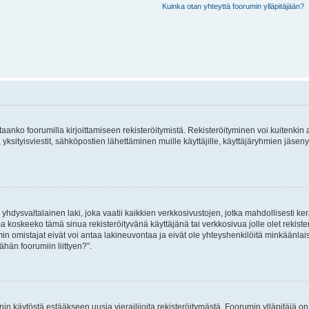
Kuinka otan yhteyttä foorumin ylläpitäjään?
vitaanko foorumilla kirjoittamiseen rekisteröitymistä. Rekisteröityminen voi kuitenkin
 yksityisviestit, sähköpostien lähettäminen muille käyttäjille, käyttäjäryhmien jäs
hdysvaltalainen laki, joka vaatii kaikkien verkkosivustojen, jotka mahdollisesti kerää
a koskeeko tämä sinua rekisteröityvänä käyttäjänä tai verkkosivua jolle olet rekis
 omistajat eivät voi antaa lakineuvontaa ja eivät ole yhteyshenkilöitä minkäänla
ähän foorumiin liittyen?”.
nin käytöstä estääkseen uusia vierailijoita rekisteröitymästä. Foorumin ylläpitäjä on v