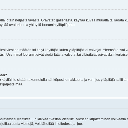
mällä jotain neljästä tavasta: Gravatar, galleriasta, käyttää kuvaa muualta tai ladata
äyttää avataria, ota yhteyttä foorumin ylläpitäjään.
iesi viestien määrän tai tietyt käyttäjät, kuten ylläpitäjät tai valvojat. Yleensä et vo
i. Useimmat foorumit eivät siedä tätä ja valvojat tai ylläpitäjät voivat yksinkertaise
aan?
le käyttäjille sisäänrakennetulla sähköpostilomakkeella ja vain jos ylläpitäjä sallii
stijärjestelmää.
stataksesi viestiketjuun klikkaa "Vastaa Viestiin". Viestien kirjoittaminen voi vaatia
joittaa uusia viestejä, Voit lähettää liitetiedostoja, jne.