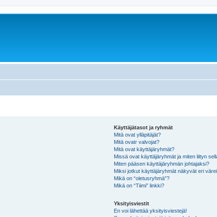
Käyttäjätasot ja ryhmät
Mitä ovat ylläpitäjät?
Mitä ovatr valvojat?
Mitä ovat käyttäjäryhmät?
Missä ovat käyttäjäryhmät ja miten liityn sel
Miten pääsen käyttäjäryhmän johtajaksi?
Miksi jotkut käyttäjäryhmät näkyvät eri värei
Mikä on “oletusryhmä”?
Mikä on “Tiimi” linkki?
Yksityisviestit
En voi lähettää yksityisviestejä!