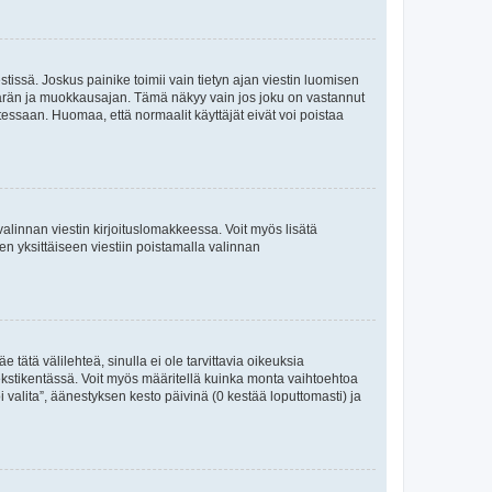
tissä. Joskus painike toimii vain tietyn ajan viestin luomisen
umäärän ja muokkausajan. Tämä näkyy vain jos joku on vastannut
tessaan. Huomaa, että normaalit käyttäjät eivät voi poistaa
valinnan viestin kirjoituslomakkeessa. Voit myös lisätä
isen yksittäiseen viestiin poistamalla valinnan
 tätä välilehteä, sinulla ei ole tarvittavia oikeuksia
 tekstikentässä. Voit myös määritellä kuinka monta vaihtoehtoa
 valita”, äänestyksen kesto päivinä (0 kestää loputtomasti) ja