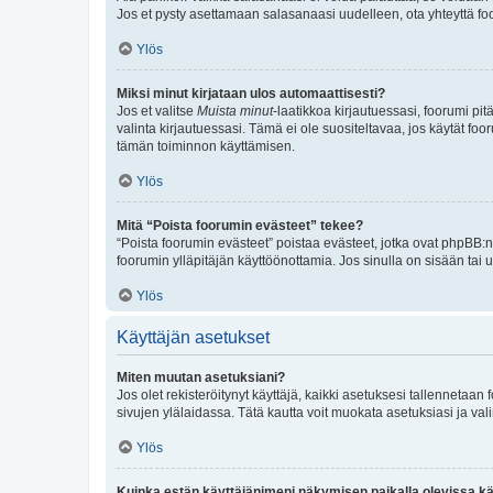
Jos et pysty asettamaan salasanaasi uudelleen, ota yhteyttä foo
Ylös
Miksi minut kirjataan ulos automaattisesti?
Jos et valitse
Muista minut
-laatikkoa kirjautuessasi, foorumi pi
valinta kirjautuessasi. Tämä ei ole suositeltavaa, jos käytät foo
tämän toiminnon käyttämisen.
Ylös
Mitä “Poista foorumin evästeet” tekee?
“Poista foorumin evästeet” poistaa evästeet, jotka ovat phpBB:n 
foorumin ylläpitäjän käyttöönottamia. Jos sinulla on sisään ta
Ylös
Käyttäjän asetukset
Miten muutan asetuksiani?
Jos olet rekisteröitynyt käyttäjä, kaikki asetuksesi tallennetaa
sivujen ylälaidassa. Tätä kautta voit muokata asetuksiasi ja vali
Ylös
Kuinka estän käyttäjänimeni näkymisen paikalla olevissa kä