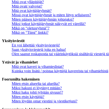
Mitä ovat ylläpitäjät?
Mitä ovatr valvojat?
Mitä ovat käyttäjäryhmät?
Missä ovat käyttäjäryhmät ja miten liityn sellaiseen?
Miten pääsen käyttäjäryhmän johtajaksi?
Miksi jotkut käyttäjäryhmät näkyvät eri väreillä?
Mikä on “oletusryhmä”?
Mikä on “Tiimi” linkki?
Yksityisviestit
En voi lähettää yksityisviestejä!
Saan yksityisviestejä joita en halua!
Olen saanut roskapostia tai väärinkäytöksiä sisältäviä viestejä tä
Ystävät ja vihamiehet
Mitä ovat kaveri ja vihamieslistat?
Kuinka voin lisätä / poistaa käyttäjiä kavereista tai vihamiehistä
Foorumilta hakeminen
Miten etsin alueelta tai alueilta?
Miksi hakuni ei löytänyt mitään?
Miksi haku johti tyhjään sivuun!?
Miten etsin käyttäjiä?
Miten löydän omat viestini ja viestiketjuni?