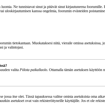
luomia. Ne tunnistavat sinut ja pitävät sinut kirjautuneena foorumille. E
n tai uloskirjautumisen kanssa ongelmia, foorumin evästeiden poistamine
n foorumin tietokantaan. Muokataksesi niitä, vieraile omissa asetuksissa,
i ja valintojasi.
issä?
isuuden valita
Piilota paikallaolo
. Ottamalla tämän asetuksen käyttöön näyt
se jossa itse olet. Tässä tapauksessa valitse omista asetuksista oma ai
n asetukset ovat vain rekisteröityneille käyttäjille. Jos et ole rekiste