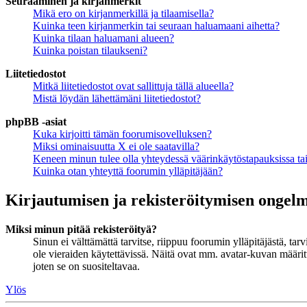
Seuraaminen ja kirjanmerkit
Mikä ero on kirjanmerkillä ja tilaamisella?
Kuinka teen kirjanmerkin tai seuraan haluamaani aihetta?
Kuinka tilaan haluamani alueen?
Kuinka poistan tilaukseni?
Liitetiedostot
Mitkä liitetiedostot ovat sallittuja tällä alueella?
Mistä löydän lähettämäni liitetiedostot?
phpBB -asiat
Kuka kirjoitti tämän foorumisovelluksen?
Miksi ominaisuutta X ei ole saatavilla?
Keneen minun tulee olla yhteydessä väärinkäytöstapauksissa tai 
Kuinka otan yhteyttä foorumin ylläpitäjään?
Kirjautumisen ja rekisteröitymisen ongel
Miksi minun pitää rekisteröityä?
Sinun ei välttämättä tarvitse, riippuu foorumin ylläpitäjästä, ta
ole vieraiden käytettävissä. Näitä ovat mm. avatar-kuvan määritt
joten se on suositeltavaa.
Ylös