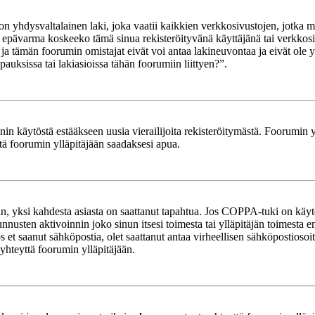
yhdysvaltalainen laki, joka vaatii kaikkien verkkosivustojen, jotka mahd
et epävarma koskeeko tämä sinua rekisteröityvänä käyttäjänä tai verkkosiv
tämän foorumin omistajat eivät voi antaa lakineuvontaa ja eivät ole yh
ksissa tai lakiasioissa tähän foorumiin liittyen?”.
in käytöstä estääkseen uusia vierailijoita rekisteröitymästä. Foorumin yl
tä foorumin ylläpitäjään saadaksesi apua.
in, yksi kahdesta asiasta on saattanut tapahtua. Jos COPPA-tuki on käytöss
nnusten aktivoinnin joko sinun itsesi toimesta tai ylläpitäjän toimesta e
Jos et saanut sähköpostia, olet saattanut antaa virheellisen sähköpostioso
 yhteyttä foorumin ylläpitäjään.