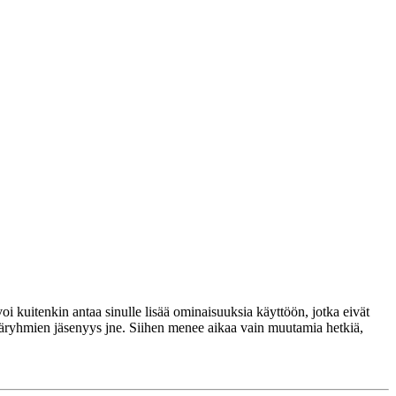
voi kuitenkin antaa sinulle lisää ominaisuuksia käyttöön, jotka eivät
täjäryhmien jäsenyys jne. Siihen menee aikaa vain muutamia hetkiä,