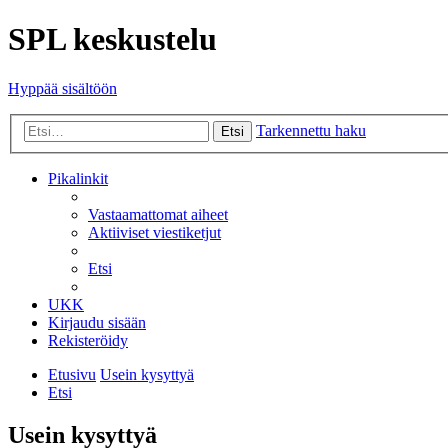
SPL keskustelu
Hyppää sisältöön
Tarkennettu haku
Etsi
Pikalinkit
Vastaamattomat aiheet
Aktiiviset viestiketjut
Etsi
UKK
Kirjaudu sisään
Rekisteröidy
Etusivu
Usein kysyttyä
Etsi
Usein kysyttyä