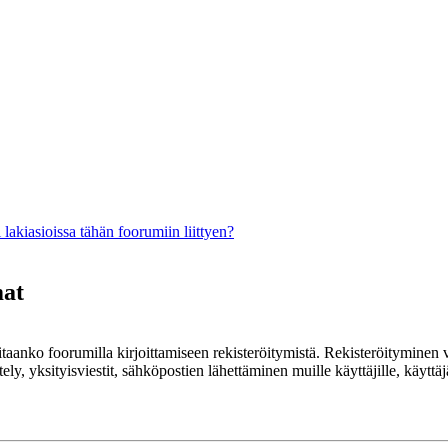
lakiasioissa tähän foorumiin liittyen?
mat
rvitaanko foorumilla kirjoittamiseen rekisteröitymistä. Rekisteröityminen 
ely, yksityisviestit, sähköpostien lähettäminen muille käyttäjille, käyt