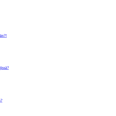
ään?!
jissä?
n?