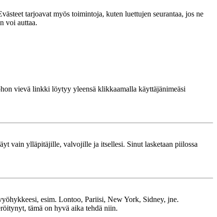
västeet tarjoavat myös toimintoja, kuten luettujen seurantaa, jos ne
n voi auttaa.
 johon vievä linkki löytyy yleensä klikkaamalla käyttäjänimeäsi
 vain ylläpitäjille, valvojille ja itsellesi. Sinut lasketaan piilossa
kavyöhykkeesi, esim. Lontoo, Pariisi, New York, Sidney, jne.
röitynyt, tämä on hyvä aika tehdä niin.