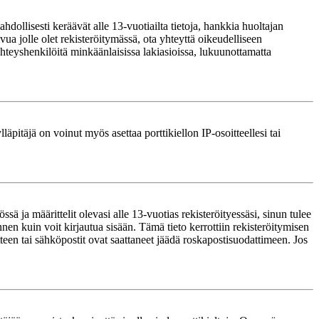
ollisesti keräävät alle 13-vuotiailta tietoja, hankkia huoltajan
ua jolle olet rekisteröitymässä, ota yhteyttä oikeudelliseen
teyshenkilöitä minkäänlaisissa lakiasioissa, lukuunottamatta
läpitäjä on voinut myös asettaa porttikiellon IP-osoitteellesi tai
ä ja määrittelit olevasi alle 13-vuotias rekisteröityessäsi, sinun tulee
nnen kuin voit kirjautua sisään. Tämä tieto kerrottiin rekisteröitymisen
itteen tai sähköpostit ovat saattaneet jäädä roskapostisuodattimeen. Jos