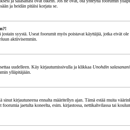
esi ja salasanasi ovat oikein. Jos ne ovat, ota yhteyttä foorumin ylläpit
ään ja heidän pitäisi korjata se.
än?!
stä jostain syystä. Useat foorumit myös poistavat käyttäjiä, jotka eivät o
teluun aktiivisemmin.
asettaa uudelleen. Käy kirjautumissivulla ja klikkaa
Unohdin salasanani
umin ylläpitäjään.
tää sinut kirjautuneena ennalta määritellyn ajan. Tämä estää muita vääri
ät foorumia jaetulta koneelta, esim. kirjastossa, nettikahvilassa tai koulu