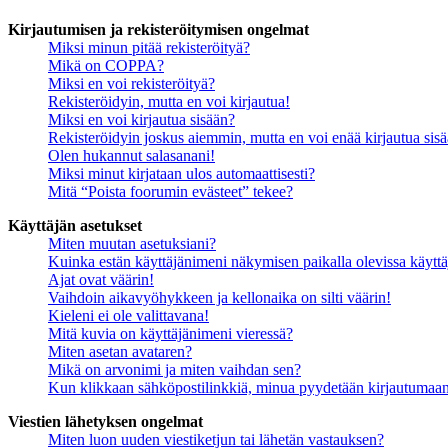
Kirjautumisen ja rekisteröitymisen ongelmat
Miksi minun pitää rekisteröityä?
Mikä on COPPA?
Miksi en voi rekisteröityä?
Rekisteröidyin, mutta en voi kirjautua!
Miksi en voi kirjautua sisään?
Rekisteröidyin joskus aiemmin, mutta en voi enää kirjautua sis
Olen hukannut salasanani!
Miksi minut kirjataan ulos automaattisesti?
Mitä “Poista foorumin evästeet” tekee?
Käyttäjän asetukset
Miten muutan asetuksiani?
Kuinka estän käyttäjänimeni näkymisen paikalla olevissa käyttä
Ajat ovat väärin!
Vaihdoin aikavyöhykkeen ja kellonaika on silti väärin!
Kieleni ei ole valittavana!
Mitä kuvia on käyttäjänimeni vieressä?
Miten asetan avataren?
Mikä on arvonimi ja miten vaihdan sen?
Kun klikkaan sähköpostilinkkiä, minua pyydetään kirjautumaa
Viestien lähetyksen ongelmat
Miten luon uuden viestiketjun tai lähetän vastauksen?