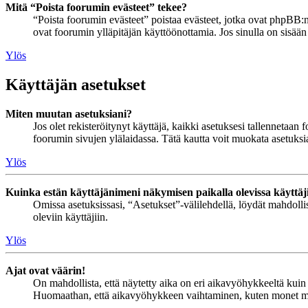
Mitä “Poista foorumin evästeet” tekee?
“Poista foorumin evästeet” poistaa evästeet, jotka ovat phpBB:n 
ovat foorumin ylläpitäjän käyttöönottamia. Jos sinulla on sisää
Ylös
Käyttäjän asetukset
Miten muutan asetuksiani?
Jos olet rekisteröitynyt käyttäjä, kaikki asetuksesi tallennetaa
foorumin sivujen ylälaidassa. Tätä kautta voit muokata asetuksias
Ylös
Kuinka estän käyttäjänimeni näkymisen paikalla olevissa käyttäj
Omissa asetuksissasi, “Asetukset”-välilehdellä, löydät mahdoll
oleviin käyttäjiin.
Ylös
Ajat ovat väärin!
On mahdollista, että näytetty aika on eri aikavyöhykkeeltä kuin 
Huomaathan, että aikavyöhykkeen vaihtaminen, kuten monet muutki