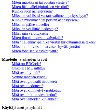
Miten muokkaan tai poistan viestejä?
Miten liitän allekirjoituksen viestiini?
Kuinka luon äänestyksen?
Miksi en voi lisätä vastausvaihtoehtoja kyselyyn?
Kuinka muokkaan tai poistan äänestyksen?
Miksi en pääse alueelle?
Miksi en voi liittää tiedostoja?
Miksi sain varoituksen?
Miten ilmoitan viestin valvojalle?
Mitä “Tallenna”-painike viestin kirjoittamisessa tekee?
Miksi minun viestini tarvitsee hyväksynnän?
Miten tönäisen viestiketjuani?
Muotoilu ja aiheiden tyypit
Mikä on BBCode?
Onko HTML sallittu?
Mitä ovat hymiöt?
Voinko lähettää kuvia?
Mitä ovat globaalit tiedotteet?
Mitä ovat tiedotteet?
Mitä ovat kiinnitetyt viestiketjut
Mitä ovat lukitut viestiketjut?
Mitä ovat aiheiden kuvakkeet?
Käyttäjätasot ja ryhmät