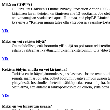
Mikä on COPPA?
COPPA, tai Children’s Online Privacy Protection Act of 1998, on 
kirjallisen luvan tietojen keräämiseen alle 13-vuotiaalta. Jos ol
neuvonantajaan saadaksesi apua. Huomaa, että phpBB Limited ja 
kysymystä “Keneen minun tulee olla yhteydessä väärinkäytöstapau
Ylös
Miksi en voi rekisteröityä?
On mahdollista, että foorumin ylläpitäjä on poistanut rekisteröinn
estänyt valitsemasi käyttäjätunnuksen rekisteröinnin. Ota yhteyt
Ylös
Rekisteröidyin, mutta en voi kirjautua!
Tarkista ensin käyttäjätunnuksesi ja salasanasi. Jos ne ovat oike
seurata saamiasi ohjeita. Jotkut foorumit vaativat myös uusien tu
yhteydessä. Jos sinulle lähetettiin sähköpostia, seuraa ohjeita. 
olet varma, että antamasi sähköpostiosoite oli oikein, yritä ottaa
Ylös
Miksi en voi kirjautua sisään?