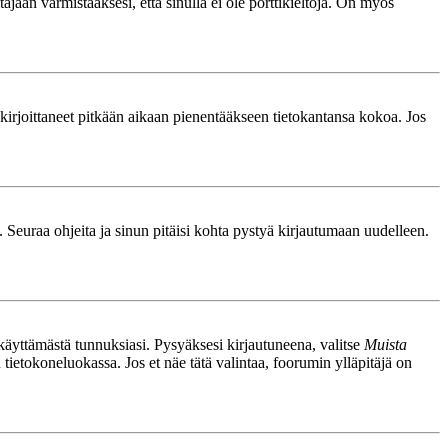
äjään varmistaaksesi, että sinulla ei ole porttikieltoja. On myös
le kirjoittaneet pitkään aikaan pienentääkseen tietokantansa kokoa. Jos
. Seuraa ohjeita ja sinun pitäisi kohta pystyä kirjautumaan uudelleen.
nkäyttämästä tunnuksiasi. Pysyäksesi kirjautuneena, valitse
Muista
n tietokoneluokassa. Jos et näe tätä valintaa, foorumin ylläpitäjä on