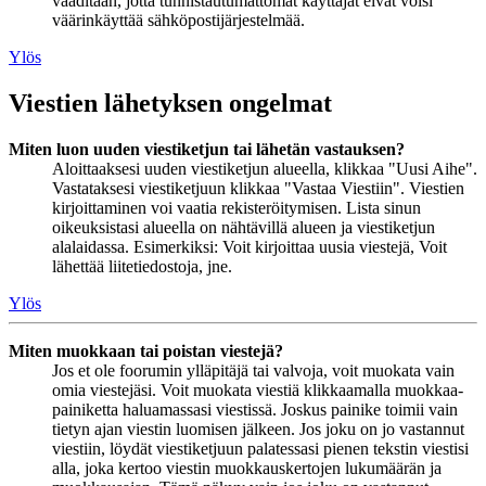
vaaditaan, jotta tunnistautumattomat käyttäjät eivät voisi
väärinkäyttää sähköpostijärjestelmää.
Ylös
Viestien lähetyksen ongelmat
Miten luon uuden viestiketjun tai lähetän vastauksen?
Aloittaaksesi uuden viestiketjun alueella, klikkaa "Uusi Aihe".
Vastataksesi viestiketjuun klikkaa "Vastaa Viestiin". Viestien
kirjoittaminen voi vaatia rekisteröitymisen. Lista sinun
oikeuksistasi alueella on nähtävillä alueen ja viestiketjun
alalaidassa. Esimerkiksi: Voit kirjoittaa uusia viestejä, Voit
lähettää liitetiedostoja, jne.
Ylös
Miten muokkaan tai poistan viestejä?
Jos et ole foorumin ylläpitäjä tai valvoja, voit muokata vain
omia viestejäsi. Voit muokata viestiä klikkaamalla muokkaa-
painiketta haluamassasi viestissä. Joskus painike toimii vain
tietyn ajan viestin luomisen jälkeen. Jos joku on jo vastannut
viestiin, löydät viestiketjuun palatessasi pienen tekstin viestisi
alla, joka kertoo viestin muokkauskertojen lukumäärän ja