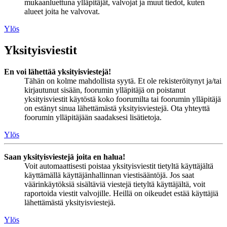
mukaanluettuna ylläpitäjät, valvojat ja muut tiedot, kuten
alueet joita he valvovat.
Ylös
Yksityisviestit
En voi lähettää yksityisviestejä!
Tähän on kolme mahdollista syytä. Et ole rekisteröitynyt ja/tai
kirjautunut sisään, foorumin ylläpitäjä on poistanut
yksityisviestit käytöstä koko foorumilta tai foorumin ylläpitäjä
on estänyt sinua lähettämästä yksityisviestejä. Ota yhteyttä
foorumin ylläpitäjään saadaksesi lisätietoja.
Ylös
Saan yksityisviestejä joita en halua!
Voit automaattisesti poistaa yksityisviestit tietyltä käyttäjältä
käyttämällä käyttäjänhallinnan viestisääntöjä. Jos saat
väärinkäytöksiä sisältäviä viestejä tietyltä käyttäjältä, voit
raportoida viestit valvojille. Heillä on oikeudet estää käyttäjiä
lähettämästä yksityisviestejä.
Ylös