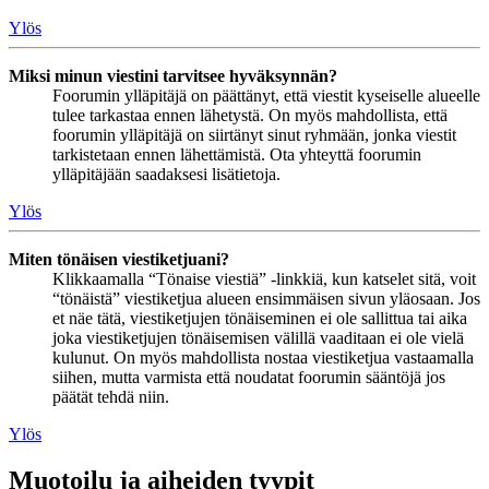
Ylös
Miksi minun viestini tarvitsee hyväksynnän?
Foorumin ylläpitäjä on päättänyt, että viestit kyseiselle alueelle
tulee tarkastaa ennen lähetystä. On myös mahdollista, että
foorumin ylläpitäjä on siirtänyt sinut ryhmään, jonka viestit
tarkistetaan ennen lähettämistä. Ota yhteyttä foorumin
ylläpitäjään saadaksesi lisätietoja.
Ylös
Miten tönäisen viestiketjuani?
Klikkaamalla “Tönaise viestiä” -linkkiä, kun katselet sitä, voit
“tönäistä” viestiketjua alueen ensimmäisen sivun yläosaan. Jos
et näe tätä, viestiketjujen tönäiseminen ei ole sallittua tai aika
joka viestiketjujen tönäisemisen välillä vaaditaan ei ole vielä
kulunut. On myös mahdollista nostaa viestiketjua vastaamalla
siihen, mutta varmista että noudatat foorumin sääntöjä jos
päätät tehdä niin.
Ylös
Muotoilu ja aiheiden tyypit