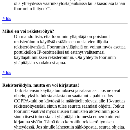
olla yhteydessä väärinkäytöstapauksissa tai lakiasioissa tähän
foorumiin liittyen?”.
Ylös
Miksi en voi rekisteröityä?
On mahdollista, että foorumin ylläpitäjä on poistanut
rekisteröinnin käytöstä estääkseen uusia vierailijoita
rekisteröitymästä. Foorumin ylläpitäjä on voinut myös asettaa
porttikiellon IP-osoitteellesi tai estänyt valitsemasi
käyttäjätunnuksen rekisteröinnin. Ota yhteyttä foorumin
ylläpitäjään saadaksesi apua.
Ylös
Rekisteröidyin, mutta en voi kirjautua!
Tarkista ensin käyttäjätunnuksesi ja salasanasi. Jos ne ovat
oikein, yksi kahdesta asiasta on saattanut tapahtua. Jos
COPPA-tuki on käytössä ja määrittelit olevasi alle 13-vuotias
rekisteröityessäsi, sinun tulee seurata saamiasi ohjeita. Jotkut
foorumit vaativat myös uusien tunnusten aktivoinnin joko
sinun itsesi toimesta tai ylläpitäjän toimesta ennen kuin voit
kirjautua sisään. Tämä tieto kerrottiin rekisteröitymisen
yhteydessä. Jos sinulle lähetettiin sähköpostia, seuraa ohjeita.