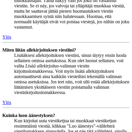
muokkausajan. Tämä näkyy vain jos joku on vastannut
viestiin. Se ei näy, jos valvoja tai ylläpitäjä muokkaa viestiä,
mutta he saattavat jättää pienen huomautuksen viestin
muokkaamisen syistä niin halutessaan. Huomaa, että
normaalit käyttäjät eivät voi poistaa viestejä, jos niihin on joku
vastannut.
Ylös
Miten liitän allekirjoituksen viestiini?
Lisätäksesi allekirjoituksen viestiisi, sinun täytyy ensin luoda
sellainen omissa asetuksissa. Kun olet luonut sellaisen, voit
valita
Lisää allekirjoitus
-valinnan viestin
kirjoituslomakkeessa. Voit myös lisätä allekirjoituksen
automaattisesti aina kaikkiin viesteihisi tekemällä valinnan
omissa asetuksissa. Jos teet niin, voit silti estää allekirjoituksen
liittämisen yksittäiseen viestiin poistamalla valinnan
viestinkirjoituslomakkeessa.
Ylös
Kuinka luon äänestyksen?
Kun kirjoitat uuta viestiketjua tai muokkaat viestiketjun
ensimmäistä viestiä, klikkaa "Luo äänestys"-välilehteä
viestilomakkeen alapuolella. Jos et näe tätä välilehteä, sinulla