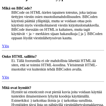
Mikä on BBCode?
BBCode on HTML-kielen tapainen toteutus, joka tarjoaa
tiettyjen viestin osien muotoilumahdollisuuden. BBCoden
käytöstä päättää ylläpitäjä, mutta se voidaan ottaa pois
käytöstä myös viestikohtaisesti viestin kirjoituslomakkeella.
BBCode itsessään on HTML:n kaltainen, mutta tagit
käyttävät < ja > merkkien sijaan hakasulkuja [ ja ]. BBCoden
oppaan löydät viestinlähetyssivun kautta.
Ylös
Onko HTML sallittu?
Ei. Tällä foorumilla ei ole mahdollista lähettää HTML:ää
siten, että se toimisi HTML-koodina. Yleisimmät HTML-
muotoilut voi kuitenkin tehdä BBCoden avulla.
Ylös
Mitä ovat hymiöt?
Hymiöt tai emoticonit ovat pieniä kuvia joita voidaan käyttää
tunteiden ilmaisemiseen lyhyitä koodeja käyttämällä.
Esimerkiksi :) tarkoittaa iloista ja :( tarkoittaa surullista.
Hymiöiden täysi lista on nähtävillä viestinlähetyslomakkeessa.