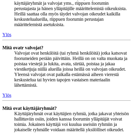
käyttäjäryhmät ja valvojat yms., riippuen foorumin
perustajasta ja hänen ylläpitäjille määrittelemistä oikeuksista.
Heillä saattaa olla myös täydet valvojan oikeudet kaikilla
keskustelualueilla, riippuen foorumin perustajan
määrittelemistä asetuksista.
Ylös
Mitä ovatr valvojat?
Valvojat ovat henkilöitä (tai ryhmä henkilöitä) jotka katsovat
foorumeiden perään päivittäin. Heillä on on valta muokata ja
poistaa viestejä ja lukita, avata, siirtää, poistaa ja jakaa
viestiketjuja niillä alueilla joissa heillä on valvojan oikeudet.
Yleensä valvojat ovat paikalla estämässä aiheen vierestä
keskustelua tai hyvien tapojen vastaisen materiaalin
lähettämistä.
Ylös
Mitä ovat käyttäjäryhmät?
Käyttäjäryhmät ovat käyttäjien ryhmiä, jotka jakavat yhteisön
hallittaviin osiin, joiden kanssa foorumin ylläpitäjät voivat
toimia. Jokainen käyttäjä voi kuulua useisiin ryhmiin ja
jokaiselle ryhmälle voidaan määritellä yksilölliset oikeudet.