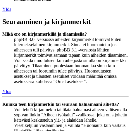
Ylös
Seuraaminen ja kirjanmerkit
Mikä ero on kirjanmerkillä ja tilaamisella?
phpBB 3.0 -versiossa aiheiden kirjanmerkit toimivat kuten
internet-selaimen kirjanmerkit. Sinua ei huomautettu jos
aiheeseen tuli päivitys. phpBB 3.1 -versiosta lähtien
kirjanmerkit toimivat samaan tapaan kuin aiheiden tilaaminen.
Voit saada ilmoituksen kun aihe josta sinulla on kirjanmerkki
päivittyy. Tilaaminen puolestaan huomauttaa sinua kun
aiheeseen tai foorumiin tulee päivitys. Huomautusten
asetukset ja tilausten asetukset voidaan määrittää omissa
asetuksissa kohdassa “Omat asetukset”.
Ylös
Kuinka teen kirjanmerkin tai seuraan haluamaani aihetta?
Voit tehdä kirjanmekin tai tilata haluamasi aiheen valitsemalla
sopivan linkin “Aiheen työkalut” -valikossa, joka on sijoitettu
kätevästi keskustelun ylä- ja alalaidan lähelle.
Viestiketjuun vastaaminen ja valinta “Huomauta kun vastaus
lähetetään” tilaa viestiketjun.