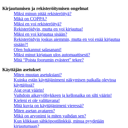
Kirjautumisen ja rekisteröitymisen ongelmat
Miksi minun pitää rekisteröityä?
Mikä on COPPA?
Miksi en voi rekisteröityä?
Rekisteröidyin, mutta en voi kirjautua!
Miksi en voi kirjautua sisään?
Rekisteröidyin joskus aiemmin, mutta en voi enää kirjautua
sisään?!
Olen hukannut salasanani!
Miksi minut kirjataan ulos automaattisesti?
Mitä “Poista foorumin evästeet” tekee?
Käyttäjän asetukset
Miten muutan asetuksiani?
Kuinka estän käyttäjänimeni näkymisen paikalla olevissa
käyttäjissä?
Ajat ovat väärin!
Vaihdoin aikavyöhykkeen ja kellonaika on silti väärin!
Kieleni ei ole valittavana!
Mitä kuvia on käyttäjänimeni vieressä?
Miten asetan avataren?
Mikä on arvonimi ja miten vaihdan sen?
Kun klikkaan sähköpostilinkkiä, minua pyydetään
kirjautumaan?