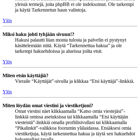
yleisiä termejä, joita phpBB ei ole indeksoinut. Ole tarkempi
ja käytä Tarkennetun haun valintoja.
Ylös
Miksi haku johti tyhjään sivuun!?
Hakusi palautti liian monta tulosta ja palvelin ei pystynyt
käsittelemään niitä. Käytä “Tarkennettua hakua” ja ole
tarkempi hakuehdoissa ja alueissa joilta etsit.
Ylös
Miten etsin käyttäjiä?
Vieraile “Käyttäjät”-sivulla ja klikkaa “Etsi käyttäjä”-linkkiä.
Ylös
Miten löydän omat viestini ja viestiketjuni?
Omat viestisi näet klikkaamalla “Katso omia viestejäsi”-
linkkiä omissa asetuksissa tai klikkaamalla “Etsi käyttäjän
viesteistä”-linkkiä omalla profiilisivullasi tai klikkaamalla
“Pikalinkit”-valikkoa foorumin ylälaidassa. Etsiäksesi omia
viestiketjuja, käytä tarkennettua hakua ja täytä sen hakuehdot
haluamallasi tavalla.