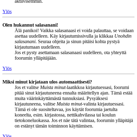
aktiivisemmin.
Ylös
Olen hukannut salasanani!
Älä panikoi! Vaikka salasanaasi ei voida palauttaa, se voidaan
asettaa uudelleen. Käy kirjautumissivulla ja klikkaa
Unohdin
salasanani
. Seuraa ohjeita ja sinun pitäisi kohta pystyä
kirjautumaan uudelleen.
Jos et pysty asettamaan salasanaasi uudelleen, ota yhteyttä
foorumin ylläpitäjään.
Ylös
Miksi minut kirjataan ulos automaattisesti?
Jos et valitse
Muista minut
-laatikkoa kirjautuessasi, foorumi
pitää sinut kirjautuneena ennalta määritellyn ajan. Tämä estää
muita väärinkäyttämästä tunnuksiasi. Pysyäksesi
kirjautuneena, valitse
Muista minut
-valinta kirjautuessasi.
Tämä ei ole suositeltavaa, jos käytät foorumia jaetulta
koneelta, esim. kirjastossa, nettikahvilassa tai koulun
tietokoneluokassa. Jos et näe tätä valintaa, foorumin ylläpitäjä
on estänyt tämän toiminnon käyttämisen.
Ylös