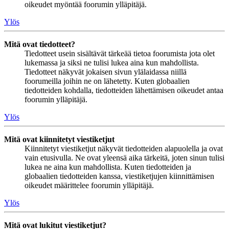
oikeudet myöntää foorumin ylläpitäjä.
Ylös
Mitä ovat tiedotteet?
Tiedotteet usein sisältävät tärkeää tietoa foorumista jota olet
lukemassa ja siksi ne tulisi lukea aina kun mahdollista.
Tiedotteet näkyvät jokaisen sivun ylälaidassa niillä
foorumeilla joihin ne on lähetetty. Kuten globaalien
tiedotteiden kohdalla, tiedotteiden lähettämisen oikeudet antaa
foorumin ylläpitäjä.
Ylös
Mitä ovat kiinnitetyt viestiketjut
Kiinnitetyt viestiketjut näkyvät tiedotteiden alapuolella ja ovat
vain etusivulla. Ne ovat yleensä aika tärkeitä, joten sinun tulisi
lukea ne aina kun mahdollista. Kuten tiedotteiden ja
globaalien tiedotteiden kanssa, viestiketjujen kiinnittämisen
oikeudet määrittelee foorumin ylläpitäjä.
Ylös
Mitä ovat lukitut viestiketjut?