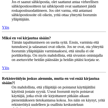
Jos et saanut sähköpostia, olet saattanut antaa virheellisen
sähköpostiosoitteen tai sähköpostit ovat saattaneet jäädä
roskapostisuodattimeen. Jos olet varma, että antamasi
sähköpostiosoite oli oikein, yritä ottaa yhteyttä foorumin
ylläpitäjään.
Ylös
Miksi en voi kirjautua sisään?
Tämän tapahtumiseen on useita syitä. Ensin, varmista että
tunnuksesi ja salasanasi ovat oikein. Jos ne ovat, ota yhteyttä
foorumin ylläpitäjään varmistaaksesi, että sinulla ei ole
porttikieltoja. On myös mahdollista, että sivuston omistajalla
on asetusvirhe heidän päässään ja heidän pitäisi korjata se.
Ylös
Rekisteröidyin joskus aiemmin, mutta en voi enää kirjautua
sisään?!
On mahdollista, että ylläpitäjä on poistanut käyttäjätilisi
käytöstä jostain syystä. Useat foorumit myös poistavat
käyttäjiä, jotka eivät ole kirjoittaneet pitkään aikaan
pienentääkseen tietokantansa kokoa. Jos näin on käynyt, yritä
rekisteröityä uudelleen ja osallistu keskusteluun