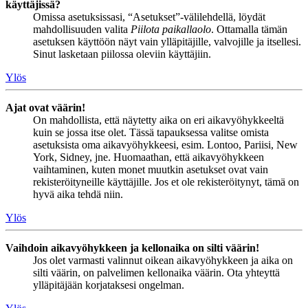
käyttäjissä?
Omissa asetuksissasi, “Asetukset”-välilehdellä, löydät
mahdollisuuden valita
Piilota paikallaolo
. Ottamalla tämän
asetuksen käyttöön näyt vain ylläpitäjille, valvojille ja itsellesi.
Sinut lasketaan piilossa oleviin käyttäjiin.
Ylös
Ajat ovat väärin!
On mahdollista, että näytetty aika on eri aikavyöhykkeeltä
kuin se jossa itse olet. Tässä tapauksessa valitse omista
asetuksista oma aikavyöhykkeesi, esim. Lontoo, Pariisi, New
York, Sidney, jne. Huomaathan, että aikavyöhykkeen
vaihtaminen, kuten monet muutkin asetukset ovat vain
rekisteröityneille käyttäjille. Jos et ole rekisteröitynyt, tämä on
hyvä aika tehdä niin.
Ylös
Vaihdoin aikavyöhykkeen ja kellonaika on silti väärin!
Jos olet varmasti valinnut oikean aikavyöhykkeen ja aika on
silti väärin, on palvelimen kellonaika väärin. Ota yhteyttä
ylläpitäjään korjataksesi ongelman.