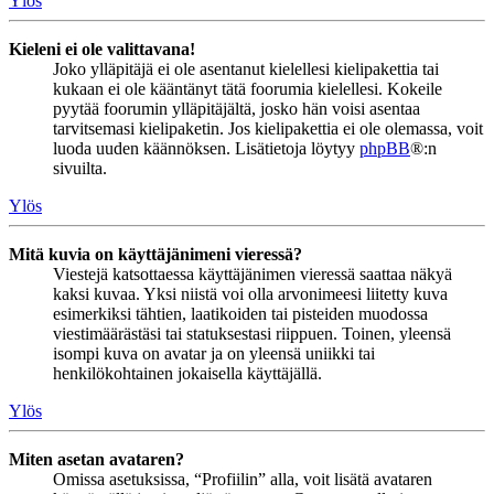
Ylös
Kieleni ei ole valittavana!
Joko ylläpitäjä ei ole asentanut kielellesi kielipakettia tai
kukaan ei ole kääntänyt tätä foorumia kielellesi. Kokeile
pyytää foorumin ylläpitäjältä, josko hän voisi asentaa
tarvitsemasi kielipaketin. Jos kielipakettia ei ole olemassa, voit
luoda uuden käännöksen. Lisätietoja löytyy
phpBB
®:n
sivuilta.
Ylös
Mitä kuvia on käyttäjänimeni vieressä?
Viestejä katsottaessa käyttäjänimen vieressä saattaa näkyä
kaksi kuvaa. Yksi niistä voi olla arvonimeesi liitetty kuva
esimerkiksi tähtien, laatikoiden tai pisteiden muodossa
viestimäärästäsi tai statuksestasi riippuen. Toinen, yleensä
isompi kuva on avatar ja on yleensä uniikki tai
henkilökohtainen jokaisella käyttäjällä.
Ylös
Miten asetan avataren?
Omissa asetuksissa, “Profiilin” alla, voit lisätä avataren