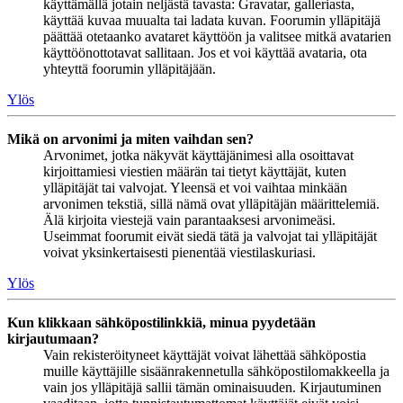
käyttämällä jotain neljästä tavasta: Gravatar, galleriasta,
käyttää kuvaa muualta tai ladata kuvan. Foorumin ylläpitäjä
päättää otetaanko avataret käyttöön ja valitsee mitkä avatarien
käyttöönottotavat sallitaan. Jos et voi käyttää avataria, ota
yhteyttä foorumin ylläpitäjään.
Ylös
Mikä on arvonimi ja miten vaihdan sen?
Arvonimet, jotka näkyvät käyttäjänimesi alla osoittavat
kirjoittamiesi viestien määrän tai tietyt käyttäjät, kuten
ylläpitäjät tai valvojat. Yleensä et voi vaihtaa minkään
arvonimen tekstiä, sillä nämä ovat ylläpitäjän määrittelemiä.
Älä kirjoita viestejä vain parantaaksesi arvonimeäsi.
Useimmat foorumit eivät siedä tätä ja valvojat tai ylläpitäjät
voivat yksinkertaisesti pienentää viestilaskuriasi.
Ylös
Kun klikkaan sähköpostilinkkiä, minua pyydetään
kirjautumaan?
Vain rekisteröityneet käyttäjät voivat lähettää sähköpostia
muille käyttäjille sisäänrakennetulla sähköpostilomakkeella ja
vain jos ylläpitäjä sallii tämän ominaisuuden. Kirjautuminen