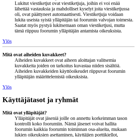
Lukitut viestiketjut ovat viestiketjuja, joihin ei voi enää
lähettää vastauksia ja mahdolliset kyselyt joita viestiketjussa
oli, ovat päättyneet automaattisesti. Viestiketjuja voidaan
lukita useista syistä ylläpitäjän tai foorumin valvojan toimesta.
Saatat myös pystyä lukitsemaan oman viestiketjusi, mutta
tämä riippuu foorumin ylläpitäjän antamista oikeuksista.
Ylös
Mitä ovat aiheiden kuvakkeet?
Aiheiden kuvakkeet ovat aiheen aloittajan valitsemia
kuvakkeita joiden on tarkoitus kuvastaa niiden sisältöä.
Aiheiden kuvakkeiden käyttöoikeudet riippuvat foorumin
ylläpitäjän määrittelemistä oikeuksista.
Ylös
Käyttäjätasot ja ryhmät
Mitä ovat ylläpitäjät?
Ylläpitäjät ovat jäseniä joille on annettu korkeimman tason
kontrolli koko foorumiin. Nämä jäsenet voivat hallita
foorumin kaikkia foorumin toiminnan osa-alueita, mukaan
lukien oikeuksien asettaminen, käyttäjien porttikiellot,