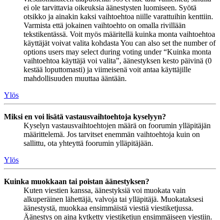
ei ole tarvittavia oikeuksia äänestysten luomiseen. Syötä
otsikko ja ainakin kaksi vaihtoehtoa niille varattuihin kenttiin.
Varmista että jokainen vaihtoehto on omalla rivillään
tekstikentässä. Voit myös määritellä kuinka monta vaihtoehtoa
käyttäjät voivat valita kohdasta You can also set the number of
options users may select during voting under “Kuinka monta
vaihtoehtoa käyttäjä voi valita”, äänestyksen kesto päivinä (0
kestää loputtomasti) ja viimeisenä voit antaa käyttäjille
mahdollisuuden muuttaa ääntään.
Ylös
Miksi en voi lisätä vastausvaihtoehtoja kyselyyn?
Kyselyn vastausvaihtoehtojen määrä on foorumin ylläpitäjän
määrittelemä. Jos tarvitset enemmän vaihtoehtoja kuin on
sallittu, ota yhteyttä foorumin ylläpitäjään.
Ylös
Kuinka muokkaan tai poistan äänestyksen?
Kuten viestien kanssa, äänestyksiä voi muokata vain
alkuperäinen lähettäjä, valvoja tai ylläpitäjä. Muokataksesi
äänestystä, muokkaa ensimmäistä viestiä viestiketjussa.
Äänestys on aina kytketty viestiketjun ensimmäiseen viestiin.