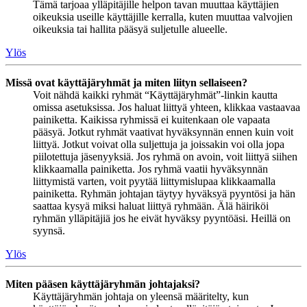
Tämä tarjoaa ylläpitäjille helpon tavan muuttaa käyttäjien
oikeuksia useille käyttäjille kerralla, kuten muuttaa valvojien
oikeuksia tai hallita pääsyä suljetulle alueelle.
Ylös
Missä ovat käyttäjäryhmät ja miten liityn sellaiseen?
Voit nähdä kaikki ryhmät “Käyttäjäryhmät”-linkin kautta
omissa asetuksissa. Jos haluat liittyä yhteen, klikkaa vastaavaa
painiketta. Kaikissa ryhmissä ei kuitenkaan ole vapaata
pääsyä. Jotkut ryhmät vaativat hyväksynnän ennen kuin voit
liittyä. Jotkut voivat olla suljettuja ja joissakin voi olla jopa
piilotettuja jäsenyyksiä. Jos ryhmä on avoin, voit liittyä siihen
klikkaamalla painiketta. Jos ryhmä vaatii hyväksynnän
liittymistä varten, voit pyytää liittymislupaa klikkaamalla
painiketta. Ryhmän johtajan täytyy hyväksyä pyyntösi ja hän
saattaa kysyä miksi haluat liittyä ryhmään. Älä häiriköi
ryhmän ylläpitäjiä jos he eivät hyväksy pyyntöäsi. Heillä on
syynsä.
Ylös
Miten pääsen käyttäjäryhmän johtajaksi?
Käyttäjäryhmän johtaja on yleensä määritelty, kun