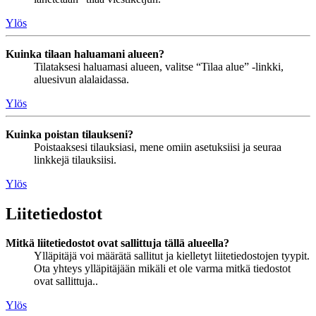
Ylös
Kuinka tilaan haluamani alueen?
Tilataksesi haluamasi alueen, valitse “Tilaa alue” -linkki,
aluesivun alalaidassa.
Ylös
Kuinka poistan tilaukseni?
Poistaaksesi tilauksiasi, mene omiin asetuksiisi ja seuraa
linkkejä tilauksiisi.
Ylös
Liitetiedostot
Mitkä liitetiedostot ovat sallittuja tällä alueella?
Ylläpitäjä voi määrätä sallitut ja kielletyt liitetiedostojen tyypit.
Ota yhteys ylläpitäjään mikäli et ole varma mitkä tiedostot
ovat sallittuja..
Ylös