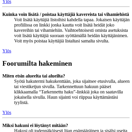
Ylös
Kuinka voin lisätä / poistaa käyttäjiä kavereista tai vihamiehistä
Voit lisätä käyttäjiä listoihisi kahdella tapaa. Jokaisen käyttäjän
profiilissa on linkki jonka kautta voit lisätä heidät joko
kavereihin tai vihamiehiin. Vaihtoehtoisesti omista asetuksista
voit lisätä käyttäjiä suoraan syöttämällä heidän käyttäjänimen.
Voit myös poistaa käyttäjiä listaltasi samalta sivulta.
Ylös
Foorumilta hakeminen
Miten etsin alueelta tai alueilta?
Syötä hakutermi hakukenttään, joka sijaitsee etusivulla, alueen
tai viestiketjun sivulla. Tarkennettuun hakuun pääset
klikkaamalla “Tarkennettu haku”-linkkiä joka on saatavilla
jokaisella sivulla. Haun sijainti voi riippua käyttämästäsi
tyylistä.
Ylös
Miksi hakuni ei löytänyt mitään?
Hakusi oli todennäköisesti liian epämääräinen ja sisälsi useita