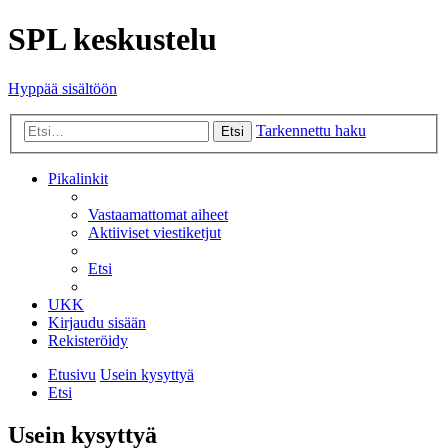
SPL keskustelu
Hyppää sisältöön
Tarkennettu haku
Etsi
Pikalinkit
Vastaamattomat aiheet
Aktiiviset viestiketjut
Etsi
UKK
Kirjaudu sisään
Rekisteröidy
Etusivu
Usein kysyttyä
Etsi
Usein kysyttyä