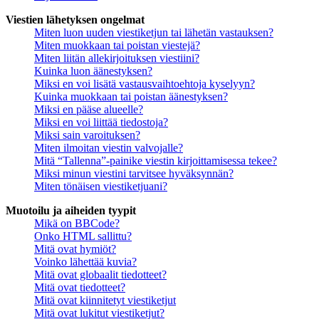
Viestien lähetyksen ongelmat
Miten luon uuden viestiketjun tai lähetän vastauksen?
Miten muokkaan tai poistan viestejä?
Miten liitän allekirjoituksen viestiini?
Kuinka luon äänestyksen?
Miksi en voi lisätä vastausvaihtoehtoja kyselyyn?
Kuinka muokkaan tai poistan äänestyksen?
Miksi en pääse alueelle?
Miksi en voi liittää tiedostoja?
Miksi sain varoituksen?
Miten ilmoitan viestin valvojalle?
Mitä “Tallenna”-painike viestin kirjoittamisessa tekee?
Miksi minun viestini tarvitsee hyväksynnän?
Miten tönäisen viestiketjuani?
Muotoilu ja aiheiden tyypit
Mikä on BBCode?
Onko HTML sallittu?
Mitä ovat hymiöt?
Voinko lähettää kuvia?
Mitä ovat globaalit tiedotteet?
Mitä ovat tiedotteet?
Mitä ovat kiinnitetyt viestiketjut
Mitä ovat lukitut viestiketjut?