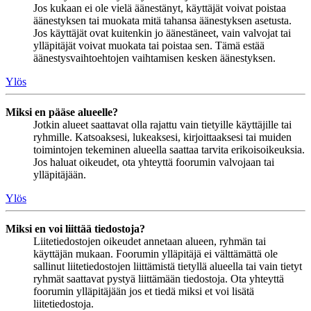
Jos kukaan ei ole vielä äänestänyt, käyttäjät voivat poistaa
äänestyksen tai muokata mitä tahansa äänestyksen asetusta.
Jos käyttäjät ovat kuitenkin jo äänestäneet, vain valvojat tai
ylläpitäjät voivat muokata tai poistaa sen. Tämä estää
äänestysvaihtoehtojen vaihtamisen kesken äänestyksen.
Ylös
Miksi en pääse alueelle?
Jotkin alueet saattavat olla rajattu vain tietyille käyttäjille tai
ryhmille. Katsoaksesi, lukeaksesi, kirjoittaaksesi tai muiden
toimintojen tekeminen alueella saattaa tarvita erikoisoikeuksia.
Jos haluat oikeudet, ota yhteyttä foorumin valvojaan tai
ylläpitäjään.
Ylös
Miksi en voi liittää tiedostoja?
Liitetiedostojen oikeudet annetaan alueen, ryhmän tai
käyttäjän mukaan. Foorumin ylläpitäjä ei välttämättä ole
sallinut liitetiedostojen liittämistä tietyllä alueella tai vain tietyt
ryhmät saattavat pystyä liittämään tiedostoja. Ota yhteyttä
foorumin ylläpitäjään jos et tiedä miksi et voi lisätä
liitetiedostoja.