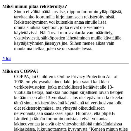
Miksi minun pitää rekisteröityä?
Sinun ei välttämättä tarvitse, riippuu foorumin ylläpitäjästä,
tarvitaanko foorumilla kirjoittamiseen rekisteröitymistä.
Rekisteröityminen voi kuitenkin antaa sinulle lisää
ominaisuuksia käyttöön, jotka eivät ole vieraiden
käytettävissä. Näitä ovat mm. avatar-kuvan määrittely,
yksityisviestit, sähköpostien lähettäminen muille käyttäjille,
käyttäjäryhmien jäsenyys jne. Siihen menee aikaa vain
muutamia hetkiä, joten se on suositeltavaa.
Ylös
Mikä on COPPA?
COPPA, tai Children’s Online Privacy Protection Act of
1998, on yhdysvaltalainen laki, joka vaatii kaikkien
verkkosivustojen, jotka mahdollisesti keräävät alle 13-
vuotiailta tietoja, hankkia huoltajan kirjallisen luvan tietojen
keräämiseen alle 13-vuotiaalta. Jos olet epävarma koskeeko
tämä sinua rekisteröityvänä käyttäjänä tai verkkosivua jolle
olet rekisteröitymässä, ota yhteyttä oikeudelliseen
neuvonantajaan saadaksesi apua. Huomaa, että phpBB
Limited ja tämän foorumin omistajat eivät voi antaa
lakineuvontaa ja eivät ole yhteyshenkilöitä minkäänlaisissa
lakiasioissa, lukuunottamatta kysymystä “Keneen minun tulee