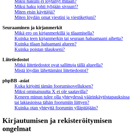
Miksi hakuni ei löytänyt mitään?
Miksi haku johti tyhjään sivuun!?
Miten etsin käyttäjiä?
Miten löydän omat viestini ja viestiketjuni?
Seuraaminen ja kirjanmerkit
Mikä ero on kirjanmerkillä ja tilaamisella?
Kuinka teen kirjanmerkin tai seuraan haluamaani aihetta?
Kuinka tilaan haluamani alueen?
Kuinka poistan tilaukseni?
Liitetiedostot
Mitkä liitetiedostot ovat sallittuja tällä alueella?
Mistä löydän lähettämäni liitetiedostot?
phpBB -asiat
Kuka kirjoitti tämän foorumisovelluksen?
Miksi ominaisuutta X ei ole saatavilla?
Keneen minun tulee olla yhteydessä väärinkäytöstapauksissa
tai lakiasioissa tähän foorumiin liittyen?
Kuinka otan yhteyttä foorumin ylläpitäjään?
Kirjautumisen ja rekisteröitymisen
ongelmat