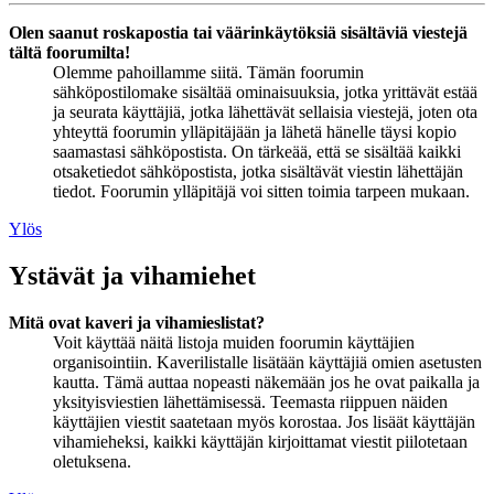
Olen saanut roskapostia tai väärinkäytöksiä sisältäviä viestejä
tältä foorumilta!
Olemme pahoillamme siitä. Tämän foorumin
sähköpostilomake sisältää ominaisuuksia, jotka yrittävät estää
ja seurata käyttäjiä, jotka lähettävät sellaisia viestejä, joten ota
yhteyttä foorumin ylläpitäjään ja lähetä hänelle täysi kopio
saamastasi sähköpostista. On tärkeää, että se sisältää kaikki
otsaketiedot sähköpostista, jotka sisältävät viestin lähettäjän
tiedot. Foorumin ylläpitäjä voi sitten toimia tarpeen mukaan.
Ylös
Ystävät ja vihamiehet
Mitä ovat kaveri ja vihamieslistat?
Voit käyttää näitä listoja muiden foorumin käyttäjien
organisointiin. Kaverilistalle lisätään käyttäjiä omien asetusten
kautta. Tämä auttaa nopeasti näkemään jos he ovat paikalla ja
yksityisviestien lähettämisessä. Teemasta riippuen näiden
käyttäjien viestit saatetaan myös korostaa. Jos lisäät käyttäjän
vihamieheksi, kaikki käyttäjän kirjoittamat viestit piilotetaan
oletuksena.