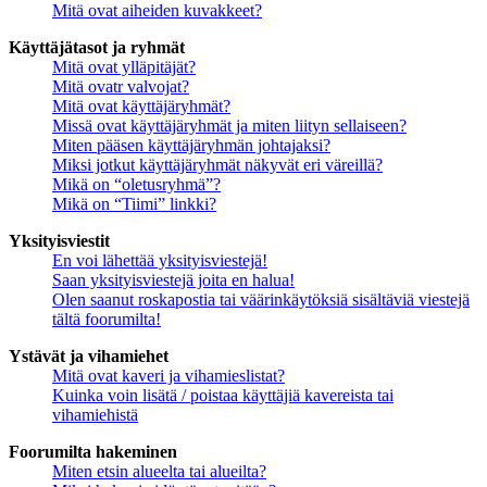
Mitä ovat aiheiden kuvakkeet?
Käyttäjätasot ja ryhmät
Mitä ovat ylläpitäjät?
Mitä ovatr valvojat?
Mitä ovat käyttäjäryhmät?
Missä ovat käyttäjäryhmät ja miten liityn sellaiseen?
Miten pääsen käyttäjäryhmän johtajaksi?
Miksi jotkut käyttäjäryhmät näkyvät eri väreillä?
Mikä on “oletusryhmä”?
Mikä on “Tiimi” linkki?
Yksityisviestit
En voi lähettää yksityisviestejä!
Saan yksityisviestejä joita en halua!
Olen saanut roskapostia tai väärinkäytöksiä sisältäviä viestejä
tältä foorumilta!
Ystävät ja vihamiehet
Mitä ovat kaveri ja vihamieslistat?
Kuinka voin lisätä / poistaa käyttäjiä kavereista tai
vihamiehistä
Foorumilta hakeminen
Miten etsin alueelta tai alueilta?