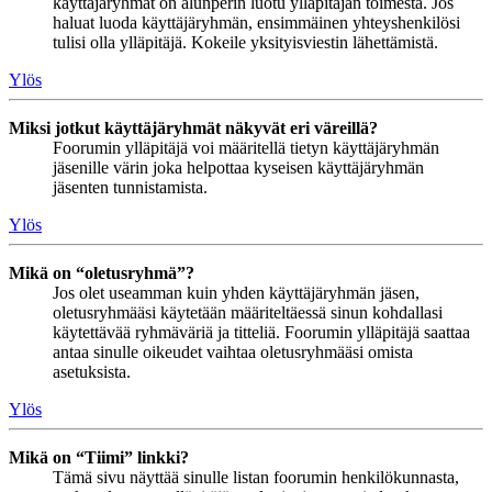
käyttäjäryhmät on alunperin luotu ylläpitäjän toimesta. Jos
haluat luoda käyttäjäryhmän, ensimmäinen yhteyshenkilösi
tulisi olla ylläpitäjä. Kokeile yksityisviestin lähettämistä.
Ylös
Miksi jotkut käyttäjäryhmät näkyvät eri väreillä?
Foorumin ylläpitäjä voi määritellä tietyn käyttäjäryhmän
jäsenille värin joka helpottaa kyseisen käyttäjäryhmän
jäsenten tunnistamista.
Ylös
Mikä on “oletusryhmä”?
Jos olet useamman kuin yhden käyttäjäryhmän jäsen,
oletusryhmääsi käytetään määriteltäessä sinun kohdallasi
käytettävää ryhmäväriä ja titteliä. Foorumin ylläpitäjä saattaa
antaa sinulle oikeudet vaihtaa oletusryhmääsi omista
asetuksista.
Ylös
Mikä on “Tiimi” linkki?
Tämä sivu näyttää sinulle listan foorumin henkilökunnasta,