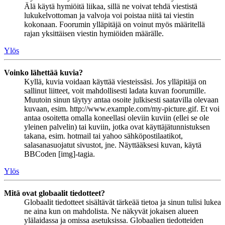
Älä käytä hymiöitä liikaa, sillä ne voivat tehdä viestistä
lukukelvottoman ja valvoja voi poistaa niitä tai viestin
kokonaan. Foorumin ylläpitäjä on voinut myös määritellä
rajan yksittäisen viestin hymiöiden määrälle.
Ylös
Voinko lähettää kuvia?
Kyllä, kuvia voidaan käyttää viesteissäsi. Jos ylläpitäjä on
sallinut liitteet, voit mahdollisesti ladata kuvan foorumille.
Muutoin sinun täytyy antaa osoite julkisesti saatavilla olevaan
kuvaan, esim. http://www.example.com/my-picture.gif. Et voi
antaa osoitetta omalla koneellasi oleviin kuviin (ellei se ole
yleinen palvelin) tai kuviin, jotka ovat käyttäjätunnistuksen
takana, esim. hotmail tai yahoo sähköpostilaatikot,
salasanasuojatut sivustot, jne. Näyttääksesi kuvan, käytä
BBCoden [img]-tagia.
Ylös
Mitä ovat globaalit tiedotteet?
Globaalit tiedotteet sisältävät tärkeää tietoa ja sinun tulisi lukea
ne aina kun on mahdolista. Ne näkyvät jokaisen alueen
ylälaidassa ja omissa asetuksissa. Globaalien tiedotteiden