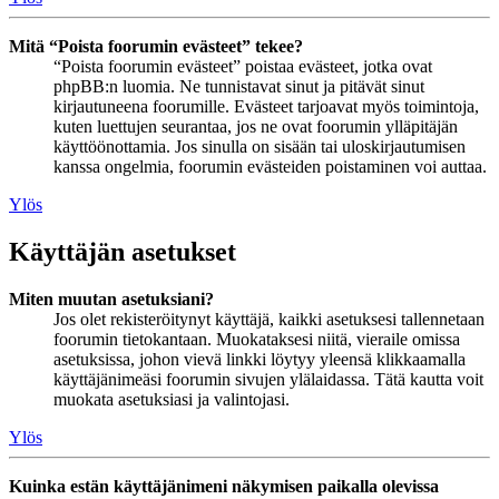
Mitä “Poista foorumin evästeet” tekee?
“Poista foorumin evästeet” poistaa evästeet, jotka ovat
phpBB:n luomia. Ne tunnistavat sinut ja pitävät sinut
kirjautuneena foorumille. Evästeet tarjoavat myös toimintoja,
kuten luettujen seurantaa, jos ne ovat foorumin ylläpitäjän
käyttöönottamia. Jos sinulla on sisään tai uloskirjautumisen
kanssa ongelmia, foorumin evästeiden poistaminen voi auttaa.
Ylös
Käyttäjän asetukset
Miten muutan asetuksiani?
Jos olet rekisteröitynyt käyttäjä, kaikki asetuksesi tallennetaan
foorumin tietokantaan. Muokataksesi niitä, vieraile omissa
asetuksissa, johon vievä linkki löytyy yleensä klikkaamalla
käyttäjänimeäsi foorumin sivujen ylälaidassa. Tätä kautta voit
muokata asetuksiasi ja valintojasi.
Ylös
Kuinka estän käyttäjänimeni näkymisen paikalla olevissa