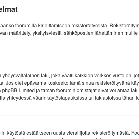
elmat
vitaanko foorumilla kirjoittamiseen rekisteröitymistä. Rekisteröit
uvan määrittely, yksityisviestit, sähköpostien lähettäminen muill
hdysvaltalainen laki, joka vaatii kaikkien verkkosivustojen, jotk
lta. Jos olet epävarma koskeeko tämä sinua rekisteröityvänä käytt
hpBB Limited ja tämän foorumin omistajat eivät voi antaa lakin
a yhteydessä väärinkäytöstapauksissa tai lakiasioissa tähän foo
nin käytöstä estääkseen uusia vierailijoita rekisteröitymästä. Foo