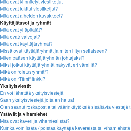
Mitä ovat kiinnitetyt viestiketjut
Mitä ovat lukitut viestiketjut?
Mitä ovat aiheiden kuvakkeet?
Käyttäjätasot ja ryhmät
Mitä ovat ylläpitäjät?
Mitä ovatr valvojat?
Mitä ovat käyttäjäryhmät?
Missä ovat käyttäjäryhmät ja miten liityn sellaiseen?
Miten pääsen käyttäjäryhmän johtajaksi?
Miksi jotkut käyttäjäryhmät näkyvät eri väreillä?
Mikä on “oletusryhmä”?
Mikä on “Tiimi” linkki?
Yksityisviestit
En voi lähettää yksityisviestejä!
Saan yksityisviestejä joita en halua!
Olen saanut roskapostia tai väärinkäytöksiä sisältäviä viestejä t
Ystävät ja vihamiehet
Mitä ovat kaveri ja vihamieslistat?
Kuinka voin lisätä / poistaa käyttäjiä kavereista tai vihamiehistä