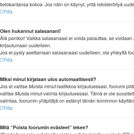
tietokantansa kokoa. Jos näin on käynyt, yritä rekisteröityä uud
Ylös
Olen hukannut salasanani!
Älä panikoi! Vaikka salasanaasi ei voida palauttaa, se voidaan 
kirjautumaan uudelleen.
Jos et pysty asettamaan salasanaasi uudelleen, ota yhteyttä foo
Ylös
Miksi minut kirjataan ulos automaattisesti?
Jos et valitse
Muista minut
-laatikkoa kirjautuessasi, foorumi pi
valitse
Muista minut
-valinta kirjautuessasi. Tämä ei ole suositel
valintaa, foorumin ylläpitäjä on estänyt tämän toiminnon käyttä
Ylös
Mitä “Poista foorumin evästeet” tekee?