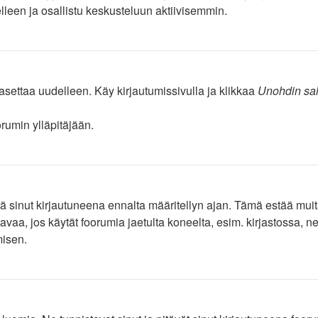
elleen ja osallistu keskusteluun aktiivisemmin.
asettaa uudelleen. Käy kirjautumissivulla ja klikkaa
Unohdin sa
rumin ylläpitäjään.
tää sinut kirjautuneena ennalta määritellyn ajan. Tämä estää mu
tavaa, jos käytät foorumia jaetulta koneelta, esim. kirjastossa, n
misen.