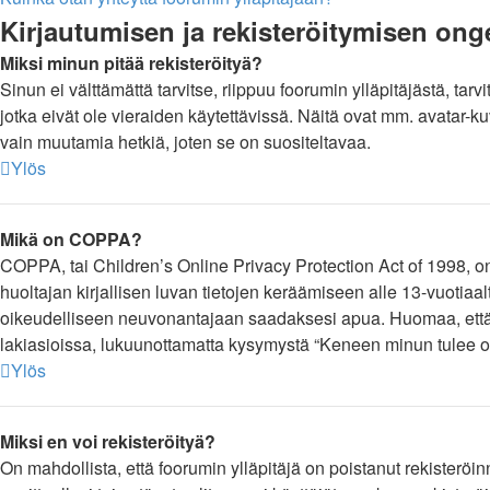
Kirjautumisen ja rekisteröitymisen ong
Miksi minun pitää rekisteröityä?
Sinun ei välttämättä tarvitse, riippuu foorumin ylläpitäjästä, tar
jotka eivät ole vieraiden käytettävissä. Näitä ovat mm. avatar-k
vain muutamia hetkiä, joten se on suositeltavaa.
Ylös
Mikä on COPPA?
COPPA, tai Children’s Online Privacy Protection Act of 1998, on y
huoltajan kirjallisen luvan tietojen keräämiseen alle 13-vuotiaa
oikeudelliseen neuvonantajaan saadaksesi apua. Huomaa, että p
lakiasioissa, lukuunottamatta kysymystä “Keneen minun tulee oll
Ylös
Miksi en voi rekisteröityä?
On mahdollista, että foorumin ylläpitäjä on poistanut rekisteröin