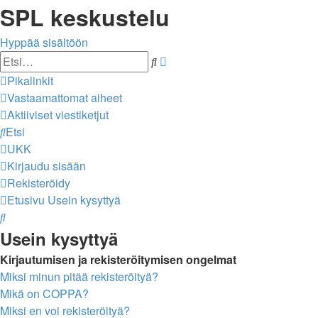
SPL keskustelu
Hyppää sisältöön
Tarkennettu
Etsi
haku
Pikalinkit
Vastaamattomat aiheet
Aktiiviset viestiketjut
Etsi
UKK
Kirjaudu sisään
Rekisteröidy
Etusivu
Usein kysyttyä
Etsi
Usein kysyttyä
Kirjautumisen ja rekisteröitymisen ongelmat
Miksi minun pitää rekisteröityä?
Mikä on COPPA?
Miksi en voi rekisteröityä?