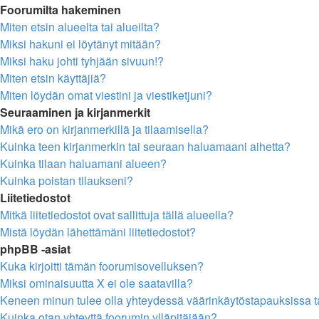
Foorumilta hakeminen
Miten etsin alueelta tai alueilta?
Miksi hakuni ei löytänyt mitään?
Miksi haku johti tyhjään sivuun!?
Miten etsin käyttäjiä?
Miten löydän omat viestini ja viestiketjuni?
Seuraaminen ja kirjanmerkit
Mikä ero on kirjanmerkillä ja tilaamisella?
Kuinka teen kirjanmerkin tai seuraan haluamaani aihetta?
Kuinka tilaan haluamani alueen?
Kuinka poistan tilaukseni?
Liitetiedostot
Mitkä liitetiedostot ovat sallittuja tällä alueella?
Mistä löydän lähettämäni liitetiedostot?
phpBB -asiat
Kuka kirjoitti tämän foorumisovelluksen?
Miksi ominaisuutta X ei ole saatavilla?
Keneen minun tulee olla yhteydessä väärinkäytöstapauksissa tai
Kuinka otan yhteyttä foorumin ylläpitäjään?