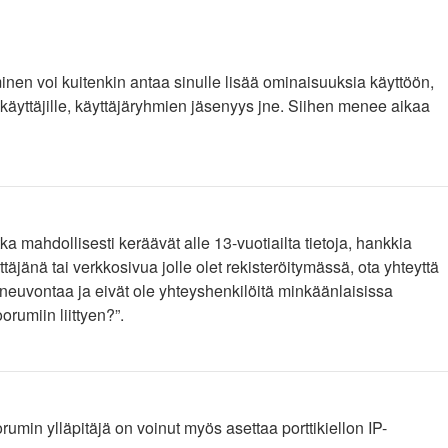
yminen voi kuitenkin antaa sinulle lisää ominaisuuksia käyttöön,
e käyttäjille, käyttäjäryhmien jäsenyys jne. Siihen menee aikaa
a mahdollisesti keräävät alle 13-vuotiailta tietoja, hankkia
äjänä tai verkkosivua jolle olet rekisteröitymässä, ota yhteyttä
euvontaa ja eivät ole yhteyshenkilöitä minkäänlaisissa
rumiin liittyen?”.
rumin ylläpitäjä on voinut myös asettaa porttikiellon IP-