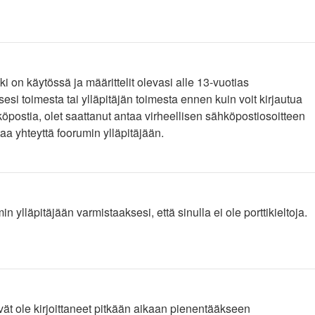
 on käytössä ja määrittelit olevasi alle 13-vuotias
esi toimesta tai ylläpitäjän toimesta ennen kuin voit kirjautua
köpostia, olet saattanut antaa virheellisen sähköpostiosoitteen
aa yhteyttä foorumin ylläpitäjään.
ylläpitäjään varmistaaksesi, että sinulla ei ole porttikieltoja.
eivät ole kirjoittaneet pitkään aikaan pienentääkseen