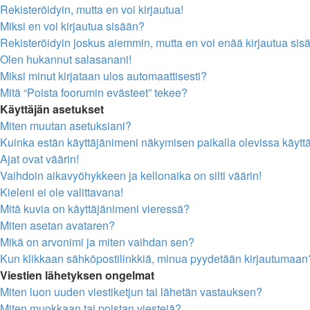
Rekisteröidyin, mutta en voi kirjautua!
Miksi en voi kirjautua sisään?
Rekisteröidyin joskus aiemmin, mutta en voi enää kirjautua sis
Olen hukannut salasanani!
Miksi minut kirjataan ulos automaattisesti?
Mitä “Poista foorumin evästeet” tekee?
Käyttäjän asetukset
Miten muutan asetuksiani?
Kuinka estän käyttäjänimeni näkymisen paikalla olevissa käytt
Ajat ovat väärin!
Vaihdoin aikavyöhykkeen ja kellonaika on silti väärin!
Kieleni ei ole valittavana!
Mitä kuvia on käyttäjänimeni vieressä?
Miten asetan avataren?
Mikä on arvonimi ja miten vaihdan sen?
Kun klikkaan sähköpostilinkkiä, minua pyydetään kirjautumaan
Viestien lähetyksen ongelmat
Miten luon uuden viestiketjun tai lähetän vastauksen?
Miten muokkaan tai poistan viestejä?