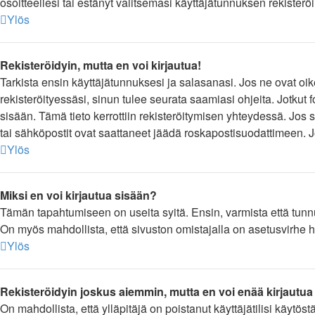
osoitteellesi tai estänyt valitsemasi käyttäjätunnuksen rekister
Ylös
Rekisteröidyin, mutta en voi kirjautua!
Tarkista ensin käyttäjätunnuksesi ja salasanasi. Jos ne ovat oik
rekisteröityessäsi, sinun tulee seurata saamiasi ohjeita. Jotkut 
sisään. Tämä tieto kerrottiin rekisteröitymisen yhteydessä. Jos s
tai sähköpostit ovat saattaneet jäädä roskapostisuodattimeen. Jos
Ylös
Miksi en voi kirjautua sisään?
Tämän tapahtumiseen on useita syitä. Ensin, varmista että tunnuks
On myös mahdollista, että sivuston omistajalla on asetusvirhe h
Ylös
Rekisteröidyin joskus aiemmin, mutta en voi enää kirjautua
On mahdollista, että ylläpitäjä on poistanut käyttäjätilisi käytös