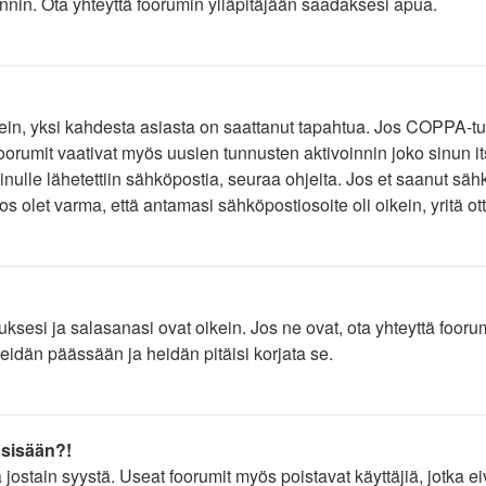
öinnin. Ota yhteyttä foorumin ylläpitäjään saadaksesi apua.
ein, yksi kahdesta asiasta on saattanut tapahtua. Jos COPPA-tuki
foorumit vaativat myös uusien tunnusten aktivoinnin joko sinun its
inulle lähetettiin sähköpostia, seuraa ohjeita. Jos et saanut säh
 olet varma, että antamasi sähköpostiosoite oli oikein, yritä ott
esi ja salasanasi ovat oikein. Jos ne ovat, ota yhteyttä foorumin 
eidän päässään ja heidän pitäisi korjata se.
 sisään?!
tä jostain syystä. Useat foorumit myös poistavat käyttäjiä, jotka 