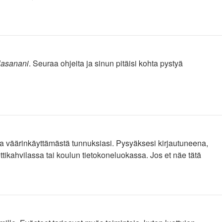
lasanani
. Seuraa ohjeita ja sinun pitäisi kohta pystyä
ita väärinkäyttämästä tunnuksiasi. Pysyäksesi kirjautuneena,
ettikahvilassa tai koulun tietokoneluokassa. Jos et näe tätä