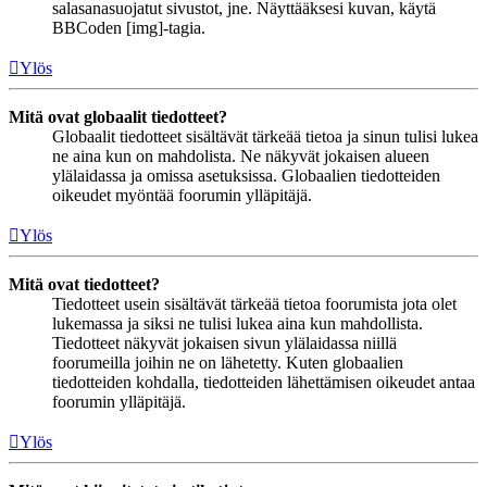
salasanasuojatut sivustot, jne. Näyttääksesi kuvan, käytä
BBCoden [img]-tagia.
Ylös
Mitä ovat globaalit tiedotteet?
Globaalit tiedotteet sisältävät tärkeää tietoa ja sinun tulisi lukea
ne aina kun on mahdolista. Ne näkyvät jokaisen alueen
ylälaidassa ja omissa asetuksissa. Globaalien tiedotteiden
oikeudet myöntää foorumin ylläpitäjä.
Ylös
Mitä ovat tiedotteet?
Tiedotteet usein sisältävät tärkeää tietoa foorumista jota olet
lukemassa ja siksi ne tulisi lukea aina kun mahdollista.
Tiedotteet näkyvät jokaisen sivun ylälaidassa niillä
foorumeilla joihin ne on lähetetty. Kuten globaalien
tiedotteiden kohdalla, tiedotteiden lähettämisen oikeudet antaa
foorumin ylläpitäjä.
Ylös