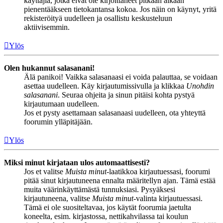
käyttäjiä, jotka eivät ole kirjoittaneet pitkään aikaan
pienentääkseen tietokantansa kokoa. Jos näin on käynyt, yritä
rekisteröityä uudelleen ja osallistu keskusteluun
aktiivisemmin.
Ylös
Olen hukannut salasanani!
Älä panikoi! Vaikka salasanaasi ei voida palauttaa, se voidaan
asettaa uudelleen. Käy kirjautumissivulla ja klikkaa
Unohdin
salasanani
. Seuraa ohjeita ja sinun pitäisi kohta pystyä
kirjautumaan uudelleen.
Jos et pysty asettamaan salasanaasi uudelleen, ota yhteyttä
foorumin ylläpitäjään.
Ylös
Miksi minut kirjataan ulos automaattisesti?
Jos et valitse
Muista minut
-laatikkoa kirjautuessasi, foorumi
pitää sinut kirjautuneena ennalta määritellyn ajan. Tämä estää
muita väärinkäyttämästä tunnuksiasi. Pysyäksesi
kirjautuneena, valitse
Muista minut
-valinta kirjautuessasi.
Tämä ei ole suositeltavaa, jos käytät foorumia jaetulta
koneelta, esim. kirjastossa, nettikahvilassa tai koulun