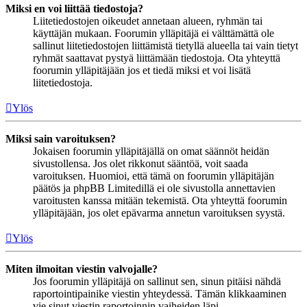
Miksi en voi liittää tiedostoja?
Liitetiedostojen oikeudet annetaan alueen, ryhmän tai
käyttäjän mukaan. Foorumin ylläpitäjä ei välttämättä ole
sallinut liitetiedostojen liittämistä tietyllä alueella tai vain tietyt
ryhmät saattavat pystyä liittämään tiedostoja. Ota yhteyttä
foorumin ylläpitäjään jos et tiedä miksi et voi lisätä
liitetiedostoja.
Ylös
Miksi sain varoituksen?
Jokaisen foorumin ylläpitäjällä on omat säännöt heidän
sivustollensa. Jos olet rikkonut sääntöä, voit saada
varoituksen. Huomioi, että tämä on foorumin ylläpitäjän
päätös ja phpBB Limitedillä ei ole sivustolla annettavien
varoitusten kanssa mitään tekemistä. Ota yhteyttä foorumin
ylläpitäjään, jos olet epävarma annetun varoituksen syystä.
Ylös
Miten ilmoitan viestin valvojalle?
Jos foorumin ylläpitäjä on sallinut sen, sinun pitäisi nähdä
raportointipainike viestin yhteydessä. Tämän klikkaaminen
vie sinut viestin raportoinnin vaiheiden läpi.