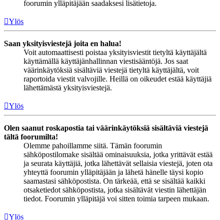
foorumin ylläpitäjään saadaksesi lisätietoja.
Ylös
Saan yksityisviestejä joita en halua!
Voit automaattisesti poistaa yksityisviestit tietyltä käyttäjältä
käyttämällä käyttäjänhallinnan viestisääntöjä. Jos saat
väärinkäytöksiä sisältäviä viestejä tietyltä käyttäjältä, voit
raportoida viestit valvojille. Heillä on oikeudet estää käyttäjiä
lähettämästä yksityisviestejä.
Ylös
Olen saanut roskapostia tai väärinkäytöksiä sisältäviä viestejä
tältä foorumilta!
Olemme pahoillamme siitä. Tämän foorumin
sähköpostilomake sisältää ominaisuuksia, jotka yrittävät estää
ja seurata käyttäjiä, jotka lähettävät sellaisia viestejä, joten ota
yhteyttä foorumin ylläpitäjään ja lähetä hänelle täysi kopio
saamastasi sähköpostista. On tärkeää, että se sisältää kaikki
otsaketiedot sähköpostista, jotka sisältävät viestin lähettäjän
tiedot. Foorumin ylläpitäjä voi sitten toimia tarpeen mukaan.
Ylös