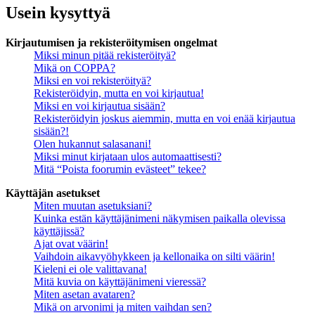
Usein kysyttyä
Kirjautumisen ja rekisteröitymisen ongelmat
Miksi minun pitää rekisteröityä?
Mikä on COPPA?
Miksi en voi rekisteröityä?
Rekisteröidyin, mutta en voi kirjautua!
Miksi en voi kirjautua sisään?
Rekisteröidyin joskus aiemmin, mutta en voi enää kirjautua
sisään?!
Olen hukannut salasanani!
Miksi minut kirjataan ulos automaattisesti?
Mitä “Poista foorumin evästeet” tekee?
Käyttäjän asetukset
Miten muutan asetuksiani?
Kuinka estän käyttäjänimeni näkymisen paikalla olevissa
käyttäjissä?
Ajat ovat väärin!
Vaihdoin aikavyöhykkeen ja kellonaika on silti väärin!
Kieleni ei ole valittavana!
Mitä kuvia on käyttäjänimeni vieressä?
Miten asetan avataren?
Mikä on arvonimi ja miten vaihdan sen?