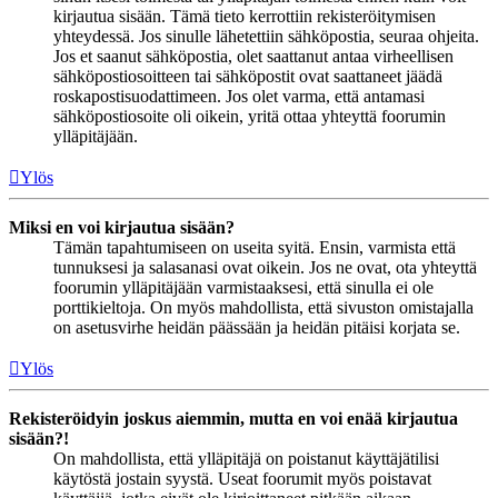
kirjautua sisään. Tämä tieto kerrottiin rekisteröitymisen
yhteydessä. Jos sinulle lähetettiin sähköpostia, seuraa ohjeita.
Jos et saanut sähköpostia, olet saattanut antaa virheellisen
sähköpostiosoitteen tai sähköpostit ovat saattaneet jäädä
roskapostisuodattimeen. Jos olet varma, että antamasi
sähköpostiosoite oli oikein, yritä ottaa yhteyttä foorumin
ylläpitäjään.
Ylös
Miksi en voi kirjautua sisään?
Tämän tapahtumiseen on useita syitä. Ensin, varmista että
tunnuksesi ja salasanasi ovat oikein. Jos ne ovat, ota yhteyttä
foorumin ylläpitäjään varmistaaksesi, että sinulla ei ole
porttikieltoja. On myös mahdollista, että sivuston omistajalla
on asetusvirhe heidän päässään ja heidän pitäisi korjata se.
Ylös
Rekisteröidyin joskus aiemmin, mutta en voi enää kirjautua
sisään?!
On mahdollista, että ylläpitäjä on poistanut käyttäjätilisi
käytöstä jostain syystä. Useat foorumit myös poistavat