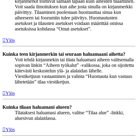
kirjanmerkit toimivat samaan tapaan kuin aiheiden tilaaminen.
Voit saada ilmoituksen kun aihe josta sinulla on kirjanmerkki
päivittyy. Tilaaminen puolestaan huomauttaa sinua kun
aiheeseen tai foorumiin tulee päivitys. Huomautusten
asetukset ja tilausten asetukset voidaan määrittää omissa
asetuksissa kohdassa “Omat asetukset”.
Ylös
Kuinka teen kirjanmerkin tai seuraan haluamaani aihetta?
Voit tehdä kirjanmekin tai tilata haluamasi aiheen valitsemalla
sopivan linkin “Aiheen työkalut” -valikossa, joka on sijoitettu
kätevästi keskustelun ylä- ja alalaidan lähelle.
Viestiketjuun vastaaminen ja valinta “Huomauta kun vastaus
lähetetään” tilaa viestiketjun.
Ylös
Kuinka tilaan haluamani alueen?
Tilataksesi haluamasi alueen, valitse “Tilaa alue” -linkki,
aluesivun alalaidassa.
Ylös