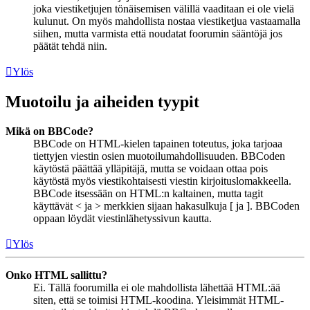
joka viestiketjujen tönäisemisen välillä vaaditaan ei ole vielä
kulunut. On myös mahdollista nostaa viestiketjua vastaamalla
siihen, mutta varmista että noudatat foorumin sääntöjä jos
päätät tehdä niin.
Ylös
Muotoilu ja aiheiden tyypit
Mikä on BBCode?
BBCode on HTML-kielen tapainen toteutus, joka tarjoaa
tiettyjen viestin osien muotoilumahdollisuuden. BBCoden
käytöstä päättää ylläpitäjä, mutta se voidaan ottaa pois
käytöstä myös viestikohtaisesti viestin kirjoituslomakkeella.
BBCode itsessään on HTML:n kaltainen, mutta tagit
käyttävät < ja > merkkien sijaan hakasulkuja [ ja ]. BBCoden
oppaan löydät viestinlähetyssivun kautta.
Ylös
Onko HTML sallittu?
Ei. Tällä foorumilla ei ole mahdollista lähettää HTML:ää
siten, että se toimisi HTML-koodina. Yleisimmät HTML-