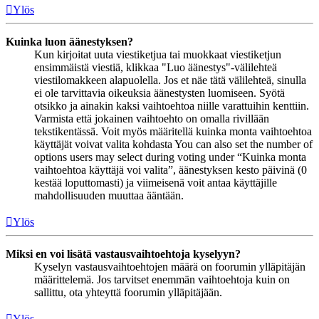
Ylös
Kuinka luon äänestyksen?
Kun kirjoitat uuta viestiketjua tai muokkaat viestiketjun
ensimmäistä viestiä, klikkaa "Luo äänestys"-välilehteä
viestilomakkeen alapuolella. Jos et näe tätä välilehteä, sinulla
ei ole tarvittavia oikeuksia äänestysten luomiseen. Syötä
otsikko ja ainakin kaksi vaihtoehtoa niille varattuihin kenttiin.
Varmista että jokainen vaihtoehto on omalla rivillään
tekstikentässä. Voit myös määritellä kuinka monta vaihtoehtoa
käyttäjät voivat valita kohdasta You can also set the number of
options users may select during voting under “Kuinka monta
vaihtoehtoa käyttäjä voi valita”, äänestyksen kesto päivinä (0
kestää loputtomasti) ja viimeisenä voit antaa käyttäjille
mahdollisuuden muuttaa ääntään.
Ylös
Miksi en voi lisätä vastausvaihtoehtoja kyselyyn?
Kyselyn vastausvaihtoehtojen määrä on foorumin ylläpitäjän
määrittelemä. Jos tarvitset enemmän vaihtoehtoja kuin on
sallittu, ota yhteyttä foorumin ylläpitäjään.
Ylös