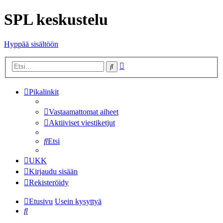
SPL keskustelu
Hyppää sisältöön
Tarkennettu
Etsi
haku
Pikalinkit
Vastaamattomat aiheet
Aktiiviset viestiketjut
Etsi
UKK
Kirjaudu sisään
Rekisteröidy
Etusivu
Usein kysyttyä
Etsi