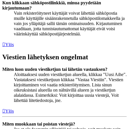
Kun klikkaan sähköpostilinkkiä, minua pyydetään
kirjautumaan?
Vain rekisteröityneet käyttäjät voivat lähettää sähköpostia
muille käyttäjille sisäänrakennetulla sähköpostilomakkeella ja
vain jos ylläpitäjä sallii tämän ominaisuuden. Kirjautuminen
vaaditaan, jotta tunnistautumattomat käyttäjät eivät voisi
väärinkäyttää sähköpostijärjestelmää.
Ylös
Viestien lähetyksen ongelmat
Miten luon uuden viestiketjun tai lähetän vastauksen?
Aloittaaksesi uuden viestiketjun alueella, klikkaa "Uusi Aihe".
Vastataksesi viestiketjuun klikkaa "Vastaa Viestiin". Viestien
kirjoittaminen voi vaatia rekisteröitymisen. Lista sinun
oikeuksistasi alueella on nähtävillä alueen ja viestiketjun
alalaidassa. Esimerkiksi: Voit kirjoittaa uusia viestejä, Voit
lähettää liitetiedostoja, jne.
Ylös
Miten muokkaan tai poistan viestejä?