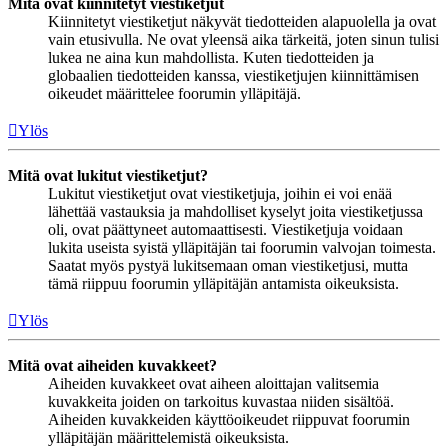
Mitä ovat kiinnitetyt viestiketjut
Kiinnitetyt viestiketjut näkyvät tiedotteiden alapuolella ja ovat
vain etusivulla. Ne ovat yleensä aika tärkeitä, joten sinun tulisi
lukea ne aina kun mahdollista. Kuten tiedotteiden ja
globaalien tiedotteiden kanssa, viestiketjujen kiinnittämisen
oikeudet määrittelee foorumin ylläpitäjä.
Ylös
Mitä ovat lukitut viestiketjut?
Lukitut viestiketjut ovat viestiketjuja, joihin ei voi enää
lähettää vastauksia ja mahdolliset kyselyt joita viestiketjussa
oli, ovat päättyneet automaattisesti. Viestiketjuja voidaan
lukita useista syistä ylläpitäjän tai foorumin valvojan toimesta.
Saatat myös pystyä lukitsemaan oman viestiketjusi, mutta
tämä riippuu foorumin ylläpitäjän antamista oikeuksista.
Ylös
Mitä ovat aiheiden kuvakkeet?
Aiheiden kuvakkeet ovat aiheen aloittajan valitsemia
kuvakkeita joiden on tarkoitus kuvastaa niiden sisältöä.
Aiheiden kuvakkeiden käyttöoikeudet riippuvat foorumin
ylläpitäjän määrittelemistä oikeuksista.