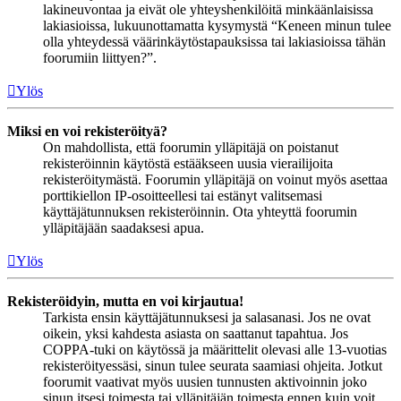
lakineuvontaa ja eivät ole yhteyshenkilöitä minkäänlaisissa
lakiasioissa, lukuunottamatta kysymystä “Keneen minun tulee
olla yhteydessä väärinkäytöstapauksissa tai lakiasioissa tähän
foorumiin liittyen?”.
Ylös
Miksi en voi rekisteröityä?
On mahdollista, että foorumin ylläpitäjä on poistanut
rekisteröinnin käytöstä estääkseen uusia vierailijoita
rekisteröitymästä. Foorumin ylläpitäjä on voinut myös asettaa
porttikiellon IP-osoitteellesi tai estänyt valitsemasi
käyttäjätunnuksen rekisteröinnin. Ota yhteyttä foorumin
ylläpitäjään saadaksesi apua.
Ylös
Rekisteröidyin, mutta en voi kirjautua!
Tarkista ensin käyttäjätunnuksesi ja salasanasi. Jos ne ovat
oikein, yksi kahdesta asiasta on saattanut tapahtua. Jos
COPPA-tuki on käytössä ja määrittelit olevasi alle 13-vuotias
rekisteröityessäsi, sinun tulee seurata saamiasi ohjeita. Jotkut
foorumit vaativat myös uusien tunnusten aktivoinnin joko
sinun itsesi toimesta tai ylläpitäjän toimesta ennen kuin voit