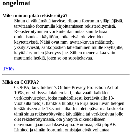
ongelmat
Miksi minun pitää rekisteröityä?
Sinun ei välttämättä tarvitse, riippuu foorumin ylläpitäjästä,
tarvitaanko foorumilla kirjoittamiseen rekisteröitymistä.
Rekisteröityminen voi kuitenkin antaa sinulle lisää
ominaisuuksia käyttöön, jotka eivät ole vieraiden
käytettävissä. Näitä ovat mm. avatar-kuvan määrittely,
yksityisviestit, sähköpostien lähettäminen muille käyttäjille,
käyttäjäryhmien jäsenyys jne. Siihen menee aikaa vain
muutamia hetkiä, joten se on suositeltavaa.
Ylös
Mikä on COPPA?
COPPA, tai Children’s Online Privacy Protection Act of
1998, on yhdysvaltalainen laki, joka vaatii kaikkien
verkkosivustojen, jotka mahdollisesti keräävät alle 13-
vuotiailta tietoja, hankkia huoltajan kirjallisen luvan tietojen
keräämiseen alle 13-vuotiaalta. Jos olet epävarma koskeeko
tämä sinua rekisteröityvänä käyttäjänä tai verkkosivua jolle
olet rekisteröitymässä, ota yhteyttä oikeudelliseen
neuvonantajaan saadaksesi apua. Huomaa, että phpBB
Limited ja tämän foorumin omistajat eivät voi antaa