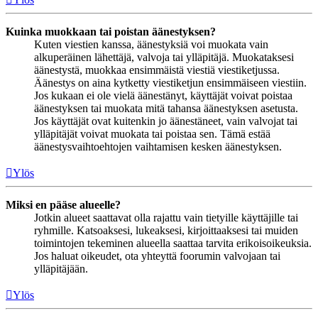
Kuinka muokkaan tai poistan äänestyksen?
Kuten viestien kanssa, äänestyksiä voi muokata vain
alkuperäinen lähettäjä, valvoja tai ylläpitäjä. Muokataksesi
äänestystä, muokkaa ensimmäistä viestiä viestiketjussa.
Äänestys on aina kytketty viestiketjun ensimmäiseen viestiin.
Jos kukaan ei ole vielä äänestänyt, käyttäjät voivat poistaa
äänestyksen tai muokata mitä tahansa äänestyksen asetusta.
Jos käyttäjät ovat kuitenkin jo äänestäneet, vain valvojat tai
ylläpitäjät voivat muokata tai poistaa sen. Tämä estää
äänestysvaihtoehtojen vaihtamisen kesken äänestyksen.
Ylös
Miksi en pääse alueelle?
Jotkin alueet saattavat olla rajattu vain tietyille käyttäjille tai
ryhmille. Katsoaksesi, lukeaksesi, kirjoittaaksesi tai muiden
toimintojen tekeminen alueella saattaa tarvita erikoisoikeuksia.
Jos haluat oikeudet, ota yhteyttä foorumin valvojaan tai
ylläpitäjään.
Ylös