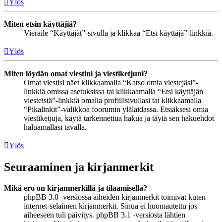
Ylös
Miten etsin käyttäjiä?
Vieraile “Käyttäjät”-sivulla ja klikkaa “Etsi käyttäjä”-linkkiä.
Ylös
Miten löydän omat viestini ja viestiketjuni?
Omat viestisi näet klikkaamalla “Katso omia viestejäsi”-
linkkiä omissa asetuksissa tai klikkaamalla “Etsi käyttäjän
viesteistä”-linkkiä omalla profiilisivullasi tai klikkaamalla
“Pikalinkit”-valikkoa foorumin ylälaidassa. Etsiäksesi omia
viestiketjuja, käytä tarkennettua hakua ja täytä sen hakuehdot
haluamallasi tavalla.
Ylös
Seuraaminen ja kirjanmerkit
Mikä ero on kirjanmerkillä ja tilaamisella?
phpBB 3.0 -versiossa aiheiden kirjanmerkit toimivat kuten
internet-selaimen kirjanmerkit. Sinua ei huomautettu jos
aiheeseen tuli päivitys. phpBB 3.1 -versiosta lähtien