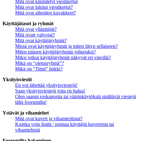
Mitä ovat kiinnitetyt viestiketjut
Mitä ovat lukitut viestiketjut?
Mitä ovat aiheiden kuvakkeet?
Käyttäjätasot ja ryhmät
Mitä ovat ylläpitäjät?
Mitä ovatr valvojat?
Mitä ovat käyttäjäryhmät?
Missä ovat käyttäjäryhmät ja miten liityn sellaiseen?
Miten pääsen käyttäjäryhmän johtajaksi?
Miksi jotkut käyttäjäryhmät näkyvät eri väreillä?
Mikä on “oletusryhmä”?
Mikä on “Tiimi” linkki?
Yksityisviestit
En voi lähettää yksityisviestejä!
Saan yksityisviestejä joita en halua!
Olen saanut roskapostia tai väärinkäytöksiä sisältäviä viestejä
tältä foorumilta!
Ystävät ja vihamiehet
Mitä ovat kaveri ja vihamieslistat?
Kuinka voin lisätä / poistaa käyttäjiä kavereista tai
vihamiehistä
Foorumilta hakeminen