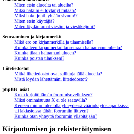
Miten etsin alueelta tai alueilta?
Miksi hakuni ei löytänyt mitään?
Miksi haku johti tyhjään sivuun!?
Miten etsin käyttäjiä?
Miten löydän omat viestini ja viestiketjuni?
Seuraaminen ja kirjanmerkit
Mikä ero on kirjanmerkillä ja tilaamisella?
Kuinka teen kirjanmerkin tai seuraan haluamaani aihetta?
Kuinka tilaan haluamani alueen?
Kuinka poistan tilaukseni?
Liitetiedostot
Mitkä liitetiedostot ovat sallittuja tällä alueella?
Mistä löydän lähettämäni liitetiedostot?
phpBB -asiat
Kuka kirjoitti tämän foorumisovelluksen?
Miksi ominaisuutta X ei ole saatavilla?
Keneen minun tulee olla yhteydessä väärinkäytöstapauksissa
tai lakiasioissa tähän foorumiin liittyen?
Kuinka otan yhteyttä foorumin ylläpitäjään?
Kirjautumisen ja rekisteröitymisen