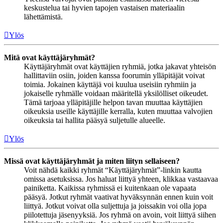
keskustelua tai hyvien tapojen vastaisen materiaalin
lähettämistä.
Ylös
Mitä ovat käyttäjäryhmät?
Käyttäjäryhmät ovat käyttäjien ryhmiä, jotka jakavat yhteisön
hallittaviin osiin, joiden kanssa foorumin ylläpitäjät voivat
toimia. Jokainen käyttäjä voi kuulua useisiin ryhmiin ja
jokaiselle ryhmälle voidaan määritellä yksilölliset oikeudet.
Tämä tarjoaa ylläpitäjille helpon tavan muuttaa käyttäjien
oikeuksia useille käyttäjille kerralla, kuten muuttaa valvojien
oikeuksia tai hallita pääsyä suljetulle alueelle.
Ylös
Missä ovat käyttäjäryhmät ja miten liityn sellaiseen?
Voit nähdä kaikki ryhmät “Käyttäjäryhmät”-linkin kautta
omissa asetuksissa. Jos haluat liittyä yhteen, klikkaa vastaavaa
painiketta. Kaikissa ryhmissä ei kuitenkaan ole vapaata
pääsyä. Jotkut ryhmät vaativat hyväksynnän ennen kuin voit
liittyä. Jotkut voivat olla suljettuja ja joissakin voi olla jopa
piilotettuja jäsenyyksiä. Jos ryhmä on avoin, voit liittyä siihen