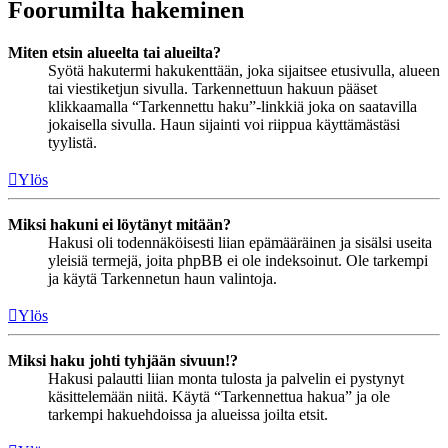
Foorumilta hakeminen
Miten etsin alueelta tai alueilta?
Syötä hakutermi hakukenttään, joka sijaitsee etusivulla, alueen
tai viestiketjun sivulla. Tarkennettuun hakuun pääset
klikkaamalla “Tarkennettu haku”-linkkiä joka on saatavilla
jokaisella sivulla. Haun sijainti voi riippua käyttämästäsi
tyylistä.
Ylös
Miksi hakuni ei löytänyt mitään?
Hakusi oli todennäköisesti liian epämääräinen ja sisälsi useita
yleisiä termejä, joita phpBB ei ole indeksoinut. Ole tarkempi
ja käytä Tarkennetun haun valintoja.
Ylös
Miksi haku johti tyhjään sivuun!?
Hakusi palautti liian monta tulosta ja palvelin ei pystynyt
käsittelemään niitä. Käytä “Tarkennettua hakua” ja ole
tarkempi hakuehdoissa ja alueissa joilta etsit.