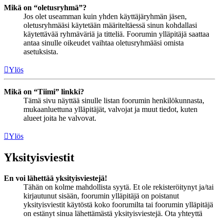
Mikä on “oletusryhmä”?
Jos olet useamman kuin yhden käyttäjäryhmän jäsen,
oletusryhmääsi käytetään määriteltäessä sinun kohdallasi
käytettävää ryhmäväriä ja titteliä. Foorumin ylläpitäjä saattaa
antaa sinulle oikeudet vaihtaa oletusryhmääsi omista
asetuksista.
Ylös
Mikä on “Tiimi” linkki?
Tämä sivu näyttää sinulle listan foorumin henkilökunnasta,
mukaanluettuna ylläpitäjät, valvojat ja muut tiedot, kuten
alueet joita he valvovat.
Ylös
Yksityisviestit
En voi lähettää yksityisviestejä!
Tähän on kolme mahdollista syytä. Et ole rekisteröitynyt ja/tai
kirjautunut sisään, foorumin ylläpitäjä on poistanut
yksityisviestit käytöstä koko foorumilta tai foorumin ylläpitäjä
on estänyt sinua lähettämästä yksityisviestejä. Ota yhteyttä