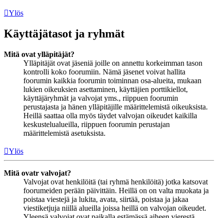
Ylös
Käyttäjätasot ja ryhmät
Mitä ovat ylläpitäjät?
Ylläpitäjät ovat jäseniä joille on annettu korkeimman tason
kontrolli koko foorumiin. Nämä jäsenet voivat hallita
foorumin kaikkia foorumin toiminnan osa-alueita, mukaan
lukien oikeuksien asettaminen, käyttäjien porttikiellot,
käyttäjäryhmät ja valvojat yms., riippuen foorumin
perustajasta ja hänen ylläpitäjille määrittelemistä oikeuksista.
Heillä saattaa olla myös täydet valvojan oikeudet kaikilla
keskustelualueilla, riippuen foorumin perustajan
määrittelemistä asetuksista.
Ylös
Mitä ovatr valvojat?
Valvojat ovat henkilöitä (tai ryhmä henkilöitä) jotka katsovat
foorumeiden perään päivittäin. Heillä on on valta muokata ja
poistaa viestejä ja lukita, avata, siirtää, poistaa ja jakaa
viestiketjuja niillä alueilla joissa heillä on valvojan oikeudet.
Yleensä valvojat ovat paikalla estämässä aiheen vierestä