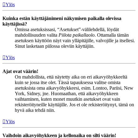
Ylös
Kuinka estän käyttäjänimeni näkymisen paikalla olevissa
käyttäjissä?
Omissa asetuksissasi, “Asetukset”-välilehdellä, löydät
mahdollisuuden valita
Piilota paikallaolo
. Ottamalla tämän
asetuksen käyttöön näyt vain ylläpitäjille, valvojille ja itsellesi.
Sinut lasketaan piilossa oleviin käyttäjiin.
Ylös
Ajat ovat väärin!
On mahdollista, että näytetty aika on eri aikavyöhykkeeltä
kuin se jossa itse olet. Tässä tapauksessa valitse omista
asetuksista oma aikavyöhykkeesi, esim. Lontoo, Pariisi, New
York, Sidney, jne. Huomaathan, että aikavyöhykkeen
vaihtaminen, kuten monet muutkin asetukset ovat vain
rekisteröityneille käyttäjille. Jos et ole rekisteröitynyt, tämä on
hyvä aika tehdä niin.
Ylös
Vaihdoin aikavyöhykkeen ja kellonaika on silti väärin!