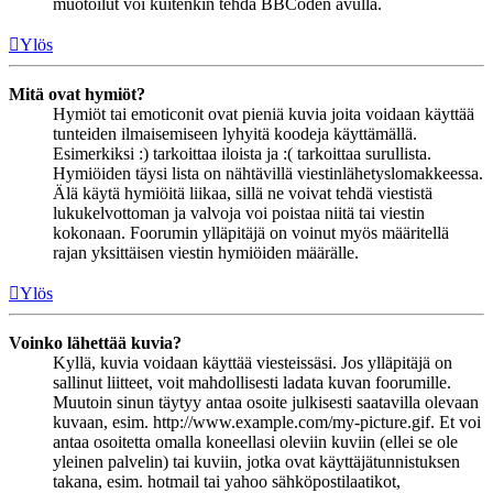
muotoilut voi kuitenkin tehdä BBCoden avulla.
Ylös
Mitä ovat hymiöt?
Hymiöt tai emoticonit ovat pieniä kuvia joita voidaan käyttää
tunteiden ilmaisemiseen lyhyitä koodeja käyttämällä.
Esimerkiksi :) tarkoittaa iloista ja :( tarkoittaa surullista.
Hymiöiden täysi lista on nähtävillä viestinlähetyslomakkeessa.
Älä käytä hymiöitä liikaa, sillä ne voivat tehdä viestistä
lukukelvottoman ja valvoja voi poistaa niitä tai viestin
kokonaan. Foorumin ylläpitäjä on voinut myös määritellä
rajan yksittäisen viestin hymiöiden määrälle.
Ylös
Voinko lähettää kuvia?
Kyllä, kuvia voidaan käyttää viesteissäsi. Jos ylläpitäjä on
sallinut liitteet, voit mahdollisesti ladata kuvan foorumille.
Muutoin sinun täytyy antaa osoite julkisesti saatavilla olevaan
kuvaan, esim. http://www.example.com/my-picture.gif. Et voi
antaa osoitetta omalla koneellasi oleviin kuviin (ellei se ole
yleinen palvelin) tai kuviin, jotka ovat käyttäjätunnistuksen
takana, esim. hotmail tai yahoo sähköpostilaatikot,