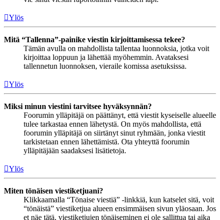
Ylös
Mitä “Tallenna”-painike viestin kirjoittamisessa tekee?
Tämän avulla on mahdollista tallentaa luonnoksia, jotka voit
kirjoittaa loppuun ja lähettää myöhemmin. Avataksesi
tallennetun luonnoksen, vieraile komissa asetuksissa.
Ylös
Miksi minun viestini tarvitsee hyväksynnän?
Foorumin ylläpitäjä on päättänyt, että viestit kyseiselle alueelle
tulee tarkastaa ennen lähetystä. On myös mahdollista, että
foorumin ylläpitäjä on siirtänyt sinut ryhmään, jonka viestit
tarkistetaan ennen lähettämistä. Ota yhteyttä foorumin
ylläpitäjään saadaksesi lisätietoja.
Ylös
Miten tönäisen viestiketjuani?
Klikkaamalla “Tönaise viestiä” -linkkiä, kun katselet sitä, voit
“tönäistä” viestiketjua alueen ensimmäisen sivun yläosaan. Jos
et näe tätä, viestiketjujen tönäiseminen ei ole sallittua tai aika