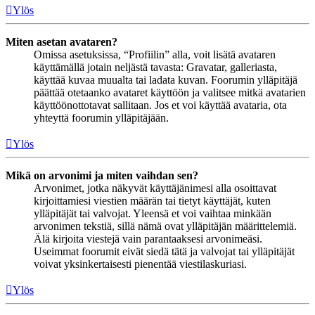
Ylös
Miten asetan avataren?
Omissa asetuksissa, “Profiilin” alla, voit lisätä avataren
käyttämällä jotain neljästä tavasta: Gravatar, galleriasta,
käyttää kuvaa muualta tai ladata kuvan. Foorumin ylläpitäjä
päättää otetaanko avataret käyttöön ja valitsee mitkä avatarien
käyttöönottotavat sallitaan. Jos et voi käyttää avataria, ota
yhteyttä foorumin ylläpitäjään.
Ylös
Mikä on arvonimi ja miten vaihdan sen?
Arvonimet, jotka näkyvät käyttäjänimesi alla osoittavat
kirjoittamiesi viestien määrän tai tietyt käyttäjät, kuten
ylläpitäjät tai valvojat. Yleensä et voi vaihtaa minkään
arvonimen tekstiä, sillä nämä ovat ylläpitäjän määrittelemiä.
Älä kirjoita viestejä vain parantaaksesi arvonimeäsi.
Useimmat foorumit eivät siedä tätä ja valvojat tai ylläpitäjät
voivat yksinkertaisesti pienentää viestilaskuriasi.
Ylös