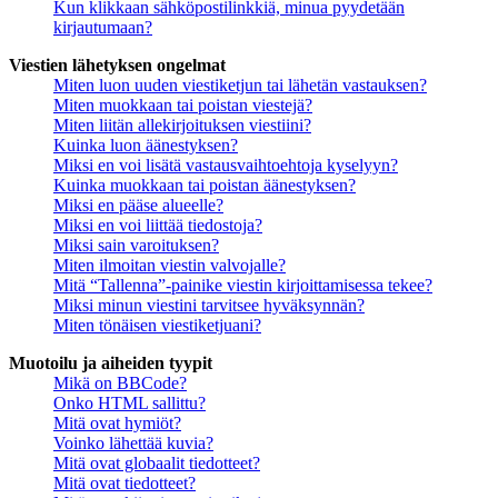
Kun klikkaan sähköpostilinkkiä, minua pyydetään
kirjautumaan?
Viestien lähetyksen ongelmat
Miten luon uuden viestiketjun tai lähetän vastauksen?
Miten muokkaan tai poistan viestejä?
Miten liitän allekirjoituksen viestiini?
Kuinka luon äänestyksen?
Miksi en voi lisätä vastausvaihtoehtoja kyselyyn?
Kuinka muokkaan tai poistan äänestyksen?
Miksi en pääse alueelle?
Miksi en voi liittää tiedostoja?
Miksi sain varoituksen?
Miten ilmoitan viestin valvojalle?
Mitä “Tallenna”-painike viestin kirjoittamisessa tekee?
Miksi minun viestini tarvitsee hyväksynnän?
Miten tönäisen viestiketjuani?
Muotoilu ja aiheiden tyypit
Mikä on BBCode?
Onko HTML sallittu?
Mitä ovat hymiöt?
Voinko lähettää kuvia?
Mitä ovat globaalit tiedotteet?
Mitä ovat tiedotteet?