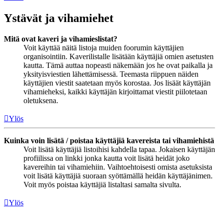
Ystävät ja vihamiehet
Mitä ovat kaveri ja vihamieslistat?
Voit käyttää näitä listoja muiden foorumin käyttäjien
organisointiin. Kaverilistalle lisätään käyttäjiä omien asetusten
kautta. Tämä auttaa nopeasti näkemään jos he ovat paikalla ja
yksityisviestien lähettämisessä. Teemasta riippuen näiden
käyttäjien viestit saatetaan myös korostaa. Jos lisäät käyttäjän
vihamieheksi, kaikki käyttäjän kirjoittamat viestit piilotetaan
oletuksena.
Ylös
Kuinka voin lisätä / poistaa käyttäjiä kavereista tai vihamiehistä
Voit lisätä käyttäjiä listoihisi kahdella tapaa. Jokaisen käyttäjän
profiilissa on linkki jonka kautta voit lisätä heidät joko
kavereihin tai vihamiehiin. Vaihtoehtoisesti omista asetuksista
voit lisätä käyttäjiä suoraan syöttämällä heidän käyttäjänimen.
Voit myös poistaa käyttäjiä listaltasi samalta sivulta.
Ylös