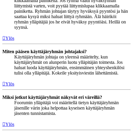
klikkaamalla painiketta. Jos ryhmä vaatii hyväksynnän
liittymistä varten, voit pyytää liittymislupaa klikkaamalla
painiketta. Ryhmän johtajan täytyy hyväksyä pyyntösi ja hän
saattaa kysyä miksi haluat liittyä ryhmään. Älä häiriköi
ryhmän ylläpitäjiä jos he eivät hyväksy pyyntöäsi. Heillä on
syynsä.
Ylös
Miten pääsen käyttäjäryhmän johtajaksi?
Käyttäjäryhmän johtaja on yleensä määritelty, kun
käyttäjäryhmät on alunperin luotu ylläpitäjän toimesta. Jos
haluat luoda käyttäjäryhmän, ensimmäinen yhteyshenkilösi
tulisi olla ylläpitäjä. Kokeile yksityisviestin lähettämistä.
Ylös
Miksi jotkut käyttäjäryhmät näkyvät eri väreillä?
Foorumin ylläpitäjä voi määritellä tietyn käyttäjäryhmän
jäsenille värin joka helpottaa kyseisen käyttäjäryhmän
jäsenten tunnistamista.
Ylös