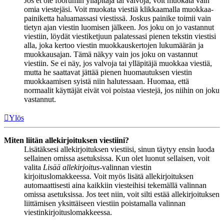
Jos et ole foorumin ylläpitäjä tai valvoja, voit muokata vain
omia viestejäsi. Voit muokata viestiä klikkaamalla muokkaa-
painiketta haluamassasi viestissä. Joskus painike toimii vain
tietyn ajan viestin luomisen jälkeen. Jos joku on jo vastannut
viestiin, löydät viestiketjuun palatessasi pienen tekstin viestisi
alla, joka kertoo viestin muokkauskertojen lukumäärän ja
muokkausajan. Tämä näkyy vain jos joku on vastannut
viestiin. Se ei näy, jos valvoja tai ylläpitäjä muokkaa viestiä,
mutta he saattavat jättää pienen huomautuksen viestin
muokkaamisen syistä niin halutessaan. Huomaa, että
normaalit käyttäjät eivät voi poistaa viestejä, jos niihin on joku
vastannut.
Ylös
Miten liitän allekirjoituksen viestiini?
Lisätäksesi allekirjoituksen viestiisi, sinun täytyy ensin luoda
sellainen omissa asetuksissa. Kun olet luonut sellaisen, voit
valita
Lisää allekirjoitus
-valinnan viestin
kirjoituslomakkeessa. Voit myös lisätä allekirjoituksen
automaattisesti aina kaikkiin viesteihisi tekemällä valinnan
omissa asetuksissa. Jos teet niin, voit silti estää allekirjoituksen
liittämisen yksittäiseen viestiin poistamalla valinnan
viestinkirjoituslomakkeessa.