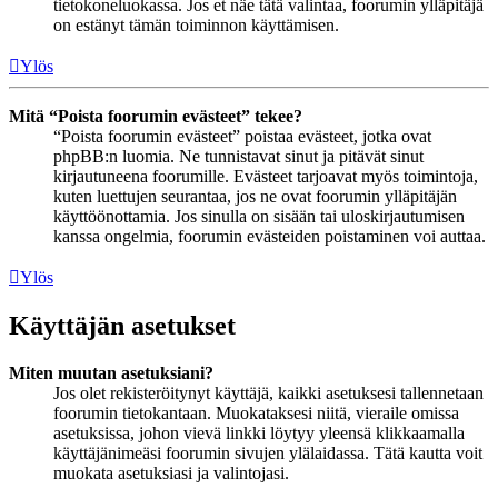
tietokoneluokassa. Jos et näe tätä valintaa, foorumin ylläpitäjä
on estänyt tämän toiminnon käyttämisen.
Ylös
Mitä “Poista foorumin evästeet” tekee?
“Poista foorumin evästeet” poistaa evästeet, jotka ovat
phpBB:n luomia. Ne tunnistavat sinut ja pitävät sinut
kirjautuneena foorumille. Evästeet tarjoavat myös toimintoja,
kuten luettujen seurantaa, jos ne ovat foorumin ylläpitäjän
käyttöönottamia. Jos sinulla on sisään tai uloskirjautumisen
kanssa ongelmia, foorumin evästeiden poistaminen voi auttaa.
Ylös
Käyttäjän asetukset
Miten muutan asetuksiani?
Jos olet rekisteröitynyt käyttäjä, kaikki asetuksesi tallennetaan
foorumin tietokantaan. Muokataksesi niitä, vieraile omissa
asetuksissa, johon vievä linkki löytyy yleensä klikkaamalla
käyttäjänimeäsi foorumin sivujen ylälaidassa. Tätä kautta voit
muokata asetuksiasi ja valintojasi.