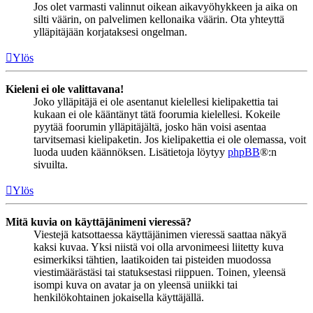
Jos olet varmasti valinnut oikean aikavyöhykkeen ja aika on
silti väärin, on palvelimen kellonaika väärin. Ota yhteyttä
ylläpitäjään korjataksesi ongelman.
Ylös
Kieleni ei ole valittavana!
Joko ylläpitäjä ei ole asentanut kielellesi kielipakettia tai
kukaan ei ole kääntänyt tätä foorumia kielellesi. Kokeile
pyytää foorumin ylläpitäjältä, josko hän voisi asentaa
tarvitsemasi kielipaketin. Jos kielipakettia ei ole olemassa, voit
luoda uuden käännöksen. Lisätietoja löytyy
phpBB
®:n
sivuilta.
Ylös
Mitä kuvia on käyttäjänimeni vieressä?
Viestejä katsottaessa käyttäjänimen vieressä saattaa näkyä
kaksi kuvaa. Yksi niistä voi olla arvonimeesi liitetty kuva
esimerkiksi tähtien, laatikoiden tai pisteiden muodossa
viestimäärästäsi tai statuksestasi riippuen. Toinen, yleensä
isompi kuva on avatar ja on yleensä uniikki tai
henkilökohtainen jokaisella käyttäjällä.