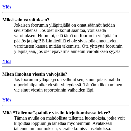
Ylös
Miksi sain varoituksen?
Jokaisen foorumin ylläpitäjällä on omat säännöt heidän
sivustollensa. Jos olet rikkonut sääntöä, voit saada
varoituksen. Huomioi, että tämä on foorumin ylläpitäjän
päätös ja phpBB Limitedillä ei ole sivustolla annettavien
varoitusten kanssa mitään tekemistä. Ota yhteyttä foorumin
ylläpitäjään, jos olet epävarma annetun varoituksen syystä.
Ylös
Miten ilmoitan viestin valvojalle?
Jos foorumin ylläpitäjä on sallinut sen, sinun pitäisi nähdä
raportointipainike viestin yhteydessä. Tämän klikkaaminen
vie sinut viestin raportoinnin vaiheiden läpi.
Ylös
Mitä “Tallenna”-painike viestin kirjoittamisessa tekee?
Tämän avulla on mahdollista tallentaa luonnoksia, jotka voit
kirjoittaa loppuun ja lähettää myöhemmin. Avataksesi
tallennetun luonnoksen, vieraile komissa asetuksissa.