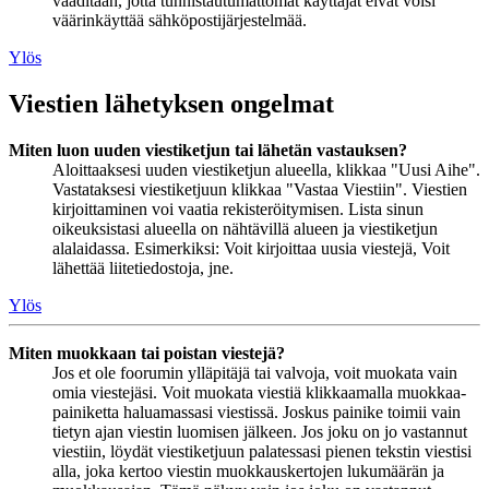
vaaditaan, jotta tunnistautumattomat käyttäjät eivät voisi
väärinkäyttää sähköpostijärjestelmää.
Ylös
Viestien lähetyksen ongelmat
Miten luon uuden viestiketjun tai lähetän vastauksen?
Aloittaaksesi uuden viestiketjun alueella, klikkaa "Uusi Aihe".
Vastataksesi viestiketjuun klikkaa "Vastaa Viestiin". Viestien
kirjoittaminen voi vaatia rekisteröitymisen. Lista sinun
oikeuksistasi alueella on nähtävillä alueen ja viestiketjun
alalaidassa. Esimerkiksi: Voit kirjoittaa uusia viestejä, Voit
lähettää liitetiedostoja, jne.
Ylös
Miten muokkaan tai poistan viestejä?
Jos et ole foorumin ylläpitäjä tai valvoja, voit muokata vain
omia viestejäsi. Voit muokata viestiä klikkaamalla muokkaa-
painiketta haluamassasi viestissä. Joskus painike toimii vain
tietyn ajan viestin luomisen jälkeen. Jos joku on jo vastannut
viestiin, löydät viestiketjuun palatessasi pienen tekstin viestisi
alla, joka kertoo viestin muokkauskertojen lukumäärän ja