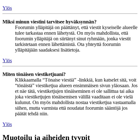
Ylös
Miksi minun viestini tarvitsee hyväksynnän?
Foorumin ylläpitäjä on päättänyt, että viestit kyseiselle alueelle
tulee tarkastaa ennen lähetystä. On myös mahdollista, että
foorumin ylläpitäjä on siirtänyt sinut ryhmään, jonka viestit
tarkistetaan ennen lähettämistä. Ota yhteyttä foorumin
ylläpitäjään saadaksesi lisätietoja.
Ylös
Miten tönäisen viestiketjuani?
Klikkaamalla “Tönaise viestiä” -linkkiä, kun katselet sitä, voit
“tönäistä” viestiketjua alueen ensimmäisen sivun yläosaan. Jos
et näe tätä, viestiketjujen tönäiseminen ei ole sallittua tai aika
joka viestiketjujen tönäisemisen välillä vaaditaan ei ole vielä
kulunut. On myös mahdollista nostaa viestiketjua vastaamalla
siihen, mutta varmista että noudatat foorumin sääntöjä jos
päätät tehdä niin.
Ylös
Muotoilu ja aiheiden tyypit