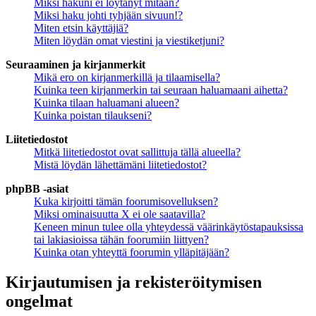
Miksi hakuni ei löytänyt mitään?
Miksi haku johti tyhjään sivuun!?
Miten etsin käyttäjiä?
Miten löydän omat viestini ja viestiketjuni?
Seuraaminen ja kirjanmerkit
Mikä ero on kirjanmerkillä ja tilaamisella?
Kuinka teen kirjanmerkin tai seuraan haluamaani aihetta?
Kuinka tilaan haluamani alueen?
Kuinka poistan tilaukseni?
Liitetiedostot
Mitkä liitetiedostot ovat sallittuja tällä alueella?
Mistä löydän lähettämäni liitetiedostot?
phpBB -asiat
Kuka kirjoitti tämän foorumisovelluksen?
Miksi ominaisuutta X ei ole saatavilla?
Keneen minun tulee olla yhteydessä väärinkäytöstapauksissa
tai lakiasioissa tähän foorumiin liittyen?
Kuinka otan yhteyttä foorumin ylläpitäjään?
Kirjautumisen ja rekisteröitymisen
ongelmat