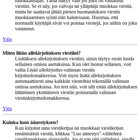
muokkausajan. Tämä näkyy vain jos joku on vastannut
viestiin. Se ei näy, jos valvoja tai ylläpitäjä muokkaa viestiä,
mutta he saattavat jättää pienen huomautuksen viestin
muokkaamisen syistä niin halutessaan. Huomaa, että
normaalit käyttäjät eivät voi poistaa viestejä, jos niihin on joku
vastannut.
Ylös
Miten liitän allekirjoituksen viestiini?
Lisätäksesi allekirjoituksen viestiisi, sinun täytyy ensin luoda
sellainen omissa asetuksissa. Kun olet luonut sellaisen, voit
valita
Lisää allekirjoitus
-valinnan viestin
kirjoituslomakkeessa. Voit myös lisätä allekirjoituksen
automaattisesti aina kaikkiin viesteihisi tekemällä valinnan
omissa asetuksissa. Jos teet niin, voit silti estää allekirjoituksen
liittämisen yksittäiseen viestiin poistamalla valinnan
viestinkirjoituslomakkeessa.
Ylös
Kuinka luon äänestyksen?
Kun kirjoitat uuta viestiketjua tai muokkaat viestiketjun
ensimmäistä viestiä, klikkaa "Luo äänestys"-välilehteä
viestilomakkeen alapuolella. Jos et näe tätä välilehteä, sinulla