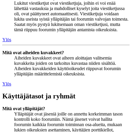
Lukitut viestiketjut ovat viestiketjuja, joihin ei voi enää
lähettää vastauksia ja mahdolliset kyselyt joita viestiketjussa
oli, ovat päättyneet automaattisesti. Viestiketjuja voidaan
lukita useista syistä ylläpitäjän tai foorumin valvojan toimesta.
Saatat myös pystyä lukitsemaan oman viestiketjusi, mutta
tämä riippuu foorumin ylläpitäjän antamista oikeuksista.
Ylös
Mitä ovat aiheiden kuvakkeet?
Aiheiden kuvakkeet ovat aiheen aloittajan valitsemia
kuvakkeita joiden on tarkoitus kuvastaa niiden sisältöä.
Aiheiden kuvakkeiden käyttöoikeudet riippuvat foorumin
ylläpitäjän määrittelemistä oikeuksista.
Ylös
Käyttäjätasot ja ryhmät
Mitä ovat ylläpitäjät?
Ylläpitäjät ovat jäseniä joille on annettu korkeimman tason
kontrolli koko foorumiin. Nämä jäsenet voivat hallita
foorumin kaikkia foorumin toiminnan osa-alueita, mukaan
lukien oikeuksien asettaminen, käyttäjien porttikiellot,