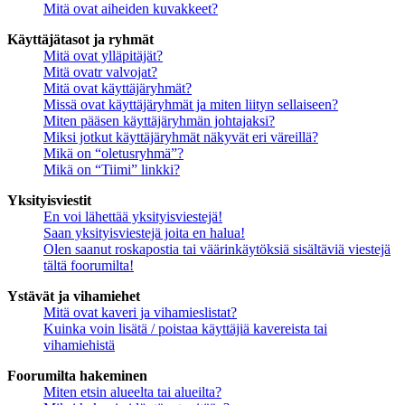
Mitä ovat aiheiden kuvakkeet?
Käyttäjätasot ja ryhmät
Mitä ovat ylläpitäjät?
Mitä ovatr valvojat?
Mitä ovat käyttäjäryhmät?
Missä ovat käyttäjäryhmät ja miten liityn sellaiseen?
Miten pääsen käyttäjäryhmän johtajaksi?
Miksi jotkut käyttäjäryhmät näkyvät eri väreillä?
Mikä on “oletusryhmä”?
Mikä on “Tiimi” linkki?
Yksityisviestit
En voi lähettää yksityisviestejä!
Saan yksityisviestejä joita en halua!
Olen saanut roskapostia tai väärinkäytöksiä sisältäviä viestejä
tältä foorumilta!
Ystävät ja vihamiehet
Mitä ovat kaveri ja vihamieslistat?
Kuinka voin lisätä / poistaa käyttäjiä kavereista tai
vihamiehistä
Foorumilta hakeminen
Miten etsin alueelta tai alueilta?