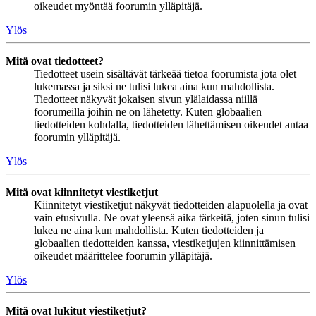
oikeudet myöntää foorumin ylläpitäjä.
Ylös
Mitä ovat tiedotteet?
Tiedotteet usein sisältävät tärkeää tietoa foorumista jota olet
lukemassa ja siksi ne tulisi lukea aina kun mahdollista.
Tiedotteet näkyvät jokaisen sivun ylälaidassa niillä
foorumeilla joihin ne on lähetetty. Kuten globaalien
tiedotteiden kohdalla, tiedotteiden lähettämisen oikeudet antaa
foorumin ylläpitäjä.
Ylös
Mitä ovat kiinnitetyt viestiketjut
Kiinnitetyt viestiketjut näkyvät tiedotteiden alapuolella ja ovat
vain etusivulla. Ne ovat yleensä aika tärkeitä, joten sinun tulisi
lukea ne aina kun mahdollista. Kuten tiedotteiden ja
globaalien tiedotteiden kanssa, viestiketjujen kiinnittämisen
oikeudet määrittelee foorumin ylläpitäjä.
Ylös
Mitä ovat lukitut viestiketjut?