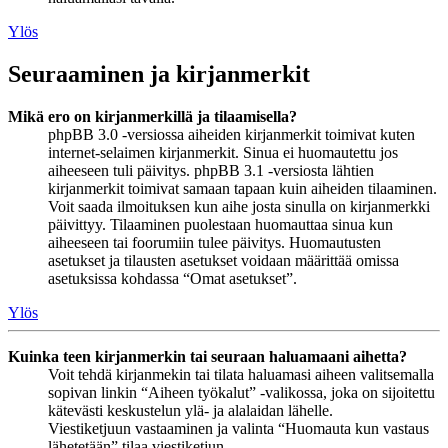
Ylös
Seuraaminen ja kirjanmerkit
Mikä ero on kirjanmerkillä ja tilaamisella?
phpBB 3.0 -versiossa aiheiden kirjanmerkit toimivat kuten
internet-selaimen kirjanmerkit. Sinua ei huomautettu jos
aiheeseen tuli päivitys. phpBB 3.1 -versiosta lähtien
kirjanmerkit toimivat samaan tapaan kuin aiheiden tilaaminen.
Voit saada ilmoituksen kun aihe josta sinulla on kirjanmerkki
päivittyy. Tilaaminen puolestaan huomauttaa sinua kun
aiheeseen tai foorumiin tulee päivitys. Huomautusten
asetukset ja tilausten asetukset voidaan määrittää omissa
asetuksissa kohdassa “Omat asetukset”.
Ylös
Kuinka teen kirjanmerkin tai seuraan haluamaani aihetta?
Voit tehdä kirjanmekin tai tilata haluamasi aiheen valitsemalla
sopivan linkin “Aiheen työkalut” -valikossa, joka on sijoitettu
kätevästi keskustelun ylä- ja alalaidan lähelle.
Viestiketjuun vastaaminen ja valinta “Huomauta kun vastaus
lähetetään” tilaa viestiketjun.