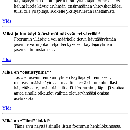
käyttäjäryhmät on alunperin luotu ylläpitäjän toimesta. Jos
haluat luoda käyttäjäryhmän, ensimmäinen yhteyshenkilösi
tulisi olla ylläpitäjä. Kokeile yksityisviestin lähettämistä.
Ylös
Miksi jotkut käyttäjäryhmät näkyvät eri väreillä?
Foorumin ylläpitäjä voi määritellä tietyn käyttäjäryhmän
jäsenille värin joka helpottaa kyseisen käyttäjäryhmän
jäsenten tunnistamista.
Ylös
Mikä on “oletusryhmä”?
Jos olet useamman kuin yhden käyttäjäryhmän jäsen,
oletusryhmääsi käytetään määriteltäessä sinun kohdallasi
käytettävää ryhmäväriä ja titteliä. Foorumin ylläpitäjä saattaa
antaa sinulle oikeudet vaihtaa oletusryhmääsi omista
asetuksista.
Ylös
Mikä on “Tiimi” linkki?
Tämä sivu näyttää sinulle listan foorumin henkilökunnasta,