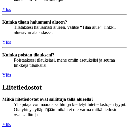
Ylös
Kuinka tilaan haluamani alueen?
Tilataksesi haluamasi alueen, valitse “Tilaa alue” -linkki,
aluesivun alalaidassa.
Ylös
Kuinka poistan tilaukseni?
Poistaaksesi tilauksiasi, mene omiin asetuksiisi ja seuraa
linkkejä tilauksiisi.
Ylös
Liitetiedostot
Mitkä liitetiedostot ovat sallittuja tällä alueella?
Ylläpitäjä voi määrätä sallitut ja kielletyt liitetiedostojen tyypit.
Ota yhteys ylläpitäjään mikäli et ole varma mitkä tiedostot
ovat sallittuja..
Ylös