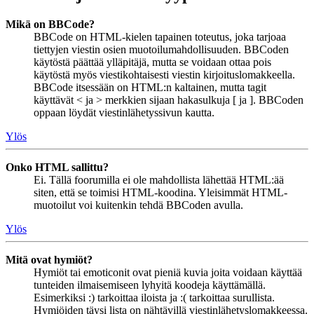
Mikä on BBCode?
BBCode on HTML-kielen tapainen toteutus, joka tarjoaa
tiettyjen viestin osien muotoilumahdollisuuden. BBCoden
käytöstä päättää ylläpitäjä, mutta se voidaan ottaa pois
käytöstä myös viestikohtaisesti viestin kirjoituslomakkeella.
BBCode itsessään on HTML:n kaltainen, mutta tagit
käyttävät < ja > merkkien sijaan hakasulkuja [ ja ]. BBCoden
oppaan löydät viestinlähetyssivun kautta.
Ylös
Onko HTML sallittu?
Ei. Tällä foorumilla ei ole mahdollista lähettää HTML:ää
siten, että se toimisi HTML-koodina. Yleisimmät HTML-
muotoilut voi kuitenkin tehdä BBCoden avulla.
Ylös
Mitä ovat hymiöt?
Hymiöt tai emoticonit ovat pieniä kuvia joita voidaan käyttää
tunteiden ilmaisemiseen lyhyitä koodeja käyttämällä.
Esimerkiksi :) tarkoittaa iloista ja :( tarkoittaa surullista.
Hymiöiden täysi lista on nähtävillä viestinlähetyslomakkeessa.