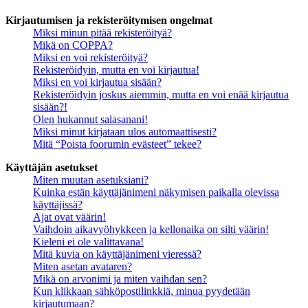
Kirjautumisen ja rekisteröitymisen ongelmat
Miksi minun pitää rekisteröityä?
Mikä on COPPA?
Miksi en voi rekisteröityä?
Rekisteröidyin, mutta en voi kirjautua!
Miksi en voi kirjautua sisään?
Rekisteröidyin joskus aiemmin, mutta en voi enää kirjautua
sisään?!
Olen hukannut salasanani!
Miksi minut kirjataan ulos automaattisesti?
Mitä “Poista foorumin evästeet” tekee?
Käyttäjän asetukset
Miten muutan asetuksiani?
Kuinka estän käyttäjänimeni näkymisen paikalla olevissa
käyttäjissä?
Ajat ovat väärin!
Vaihdoin aikavyöhykkeen ja kellonaika on silti väärin!
Kieleni ei ole valittavana!
Mitä kuvia on käyttäjänimeni vieressä?
Miten asetan avataren?
Mikä on arvonimi ja miten vaihdan sen?
Kun klikkaan sähköpostilinkkiä, minua pyydetään
kirjautumaan?