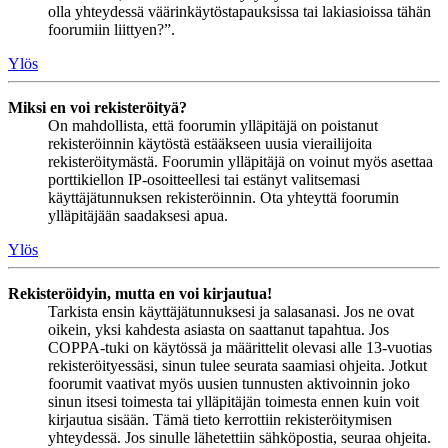
olla yhteydessä väärinkäytöstapauksissa tai lakiasioissa tähän
foorumiin liittyen?”.
Ylös
Miksi en voi rekisteröityä?
On mahdollista, että foorumin ylläpitäjä on poistanut
rekisteröinnin käytöstä estääkseen uusia vierailijoita
rekisteröitymästä. Foorumin ylläpitäjä on voinut myös asettaa
porttikiellon IP-osoitteellesi tai estänyt valitsemasi
käyttäjätunnuksen rekisteröinnin. Ota yhteyttä foorumin
ylläpitäjään saadaksesi apua.
Ylös
Rekisteröidyin, mutta en voi kirjautua!
Tarkista ensin käyttäjätunnuksesi ja salasanasi. Jos ne ovat
oikein, yksi kahdesta asiasta on saattanut tapahtua. Jos
COPPA-tuki on käytössä ja määrittelit olevasi alle 13-vuotias
rekisteröityessäsi, sinun tulee seurata saamiasi ohjeita. Jotkut
foorumit vaativat myös uusien tunnusten aktivoinnin joko
sinun itsesi toimesta tai ylläpitäjän toimesta ennen kuin voit
kirjautua sisään. Tämä tieto kerrottiin rekisteröitymisen
yhteydessä. Jos sinulle lähetettiin sähköpostia, seuraa ohjeita.