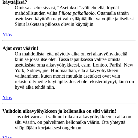
käyttäjissä?
Omissa asetuksissasi, “Asetukset”-välilehdellä, löydät
mahdollisuuden valita
Piilota paikallaolo
. Ottamalla tämän
asetuksen käyttöön näyt vain ylläpitäjille, valvojille ja itsellesi.
Sinut lasketaan piilossa oleviin käyttäjiin.
Ylös
Ajat ovat väärin!
On mahdollista, että näytetty aika on eri aikavyöhykkeeltä
kuin se jossa itse olet. Tässä tapauksessa valitse omista
asetuksista oma aikavyöhykkeesi, esim. Lontoo, Pariisi, New
York, Sidney, jne. Huomaathan, että aikavyöhykkeen
vaihtaminen, kuten monet muutkin asetukset ovat vain
rekisteröityneille käyttäjille. Jos et ole rekisteröitynyt, tämä on
hyvä aika tehdä niin.
Ylös
Vaihdoin aikavyöhykkeen ja kellonaika on silti väärin!
Jos olet varmasti valinnut oikean aikavyöhykkeen ja aika on
silti väärin, on palvelimen kellonaika väärin. Ota yhteyttä
ylläpitäjään korjataksesi ongelman.