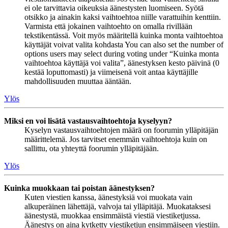
ei ole tarvittavia oikeuksia äänestysten luomiseen. Syötä
otsikko ja ainakin kaksi vaihtoehtoa niille varattuihin kenttiin.
Varmista että jokainen vaihtoehto on omalla rivillään
tekstikentässä. Voit myös määritellä kuinka monta vaihtoehtoa
käyttäjät voivat valita kohdasta You can also set the number of
options users may select during voting under “Kuinka monta
vaihtoehtoa käyttäjä voi valita”, äänestyksen kesto päivinä (0
kestää loputtomasti) ja viimeisenä voit antaa käyttäjille
mahdollisuuden muuttaa ääntään.
Ylös
Miksi en voi lisätä vastausvaihtoehtoja kyselyyn?
Kyselyn vastausvaihtoehtojen määrä on foorumin ylläpitäjän
määrittelemä. Jos tarvitset enemmän vaihtoehtoja kuin on
sallittu, ota yhteyttä foorumin ylläpitäjään.
Ylös
Kuinka muokkaan tai poistan äänestyksen?
Kuten viestien kanssa, äänestyksiä voi muokata vain
alkuperäinen lähettäjä, valvoja tai ylläpitäjä. Muokataksesi
äänestystä, muokkaa ensimmäistä viestiä viestiketjussa.
Äänestys on aina kytketty viestiketjun ensimmäiseen viestiin.