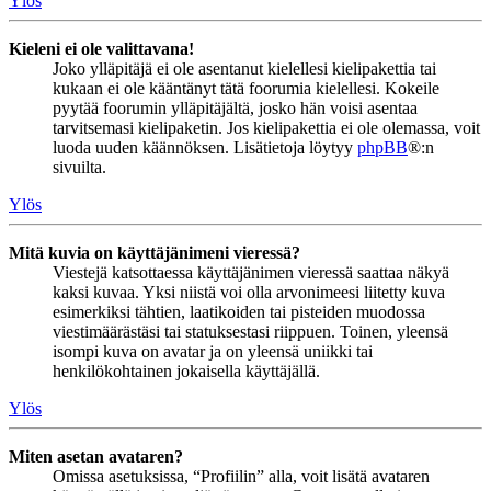
Ylös
Kieleni ei ole valittavana!
Joko ylläpitäjä ei ole asentanut kielellesi kielipakettia tai
kukaan ei ole kääntänyt tätä foorumia kielellesi. Kokeile
pyytää foorumin ylläpitäjältä, josko hän voisi asentaa
tarvitsemasi kielipaketin. Jos kielipakettia ei ole olemassa, voit
luoda uuden käännöksen. Lisätietoja löytyy
phpBB
®:n
sivuilta.
Ylös
Mitä kuvia on käyttäjänimeni vieressä?
Viestejä katsottaessa käyttäjänimen vieressä saattaa näkyä
kaksi kuvaa. Yksi niistä voi olla arvonimeesi liitetty kuva
esimerkiksi tähtien, laatikoiden tai pisteiden muodossa
viestimäärästäsi tai statuksestasi riippuen. Toinen, yleensä
isompi kuva on avatar ja on yleensä uniikki tai
henkilökohtainen jokaisella käyttäjällä.
Ylös
Miten asetan avataren?
Omissa asetuksissa, “Profiilin” alla, voit lisätä avataren