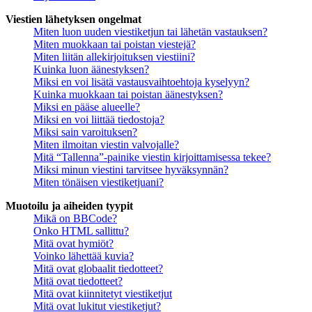
Viestien lähetyksen ongelmat
Miten luon uuden viestiketjun tai lähetän vastauksen?
Miten muokkaan tai poistan viestejä?
Miten liitän allekirjoituksen viestiini?
Kuinka luon äänestyksen?
Miksi en voi lisätä vastausvaihtoehtoja kyselyyn?
Kuinka muokkaan tai poistan äänestyksen?
Miksi en pääse alueelle?
Miksi en voi liittää tiedostoja?
Miksi sain varoituksen?
Miten ilmoitan viestin valvojalle?
Mitä “Tallenna”-painike viestin kirjoittamisessa tekee?
Miksi minun viestini tarvitsee hyväksynnän?
Miten tönäisen viestiketjuani?
Muotoilu ja aiheiden tyypit
Mikä on BBCode?
Onko HTML sallittu?
Mitä ovat hymiöt?
Voinko lähettää kuvia?
Mitä ovat globaalit tiedotteet?
Mitä ovat tiedotteet?
Mitä ovat kiinnitetyt viestiketjut
Mitä ovat lukitut viestiketjut?