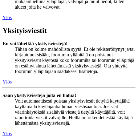
mukaanluettuna ylläpitäjät, valvojat ja muut tiedot, kuten
alueet joita he valvovat.
Ylös
Yksityisviestit
En voi lähettää yksityisviestejä!
Tähän on kolme mahdollista syytä. Et ole rekisteröitynyt ja/tai
kirjautunut sisään, foorumin ylläpitäjä on poistanut
yksityisviestit käytöstä koko foorumilta tai foorumin ylläpitäjä
on estänyt sinua lähettämästä yksityisviestejä. Ota yhteyttä
foorumin ylläpitäjään saadaksesi lisätietoja.
Ylös
Saan yksityisviestejä joita en halua!
Voit automaattisesti poistaa yksityisviestit tietyltä käyttäjältä
käyttämällä käyttäjänhallinnan viestisääntöjä. Jos saat
väärinkäytöksiä sisältäviä viestejä tietyltä käyttäjältä, voit
raportoida viestit valvojille. Heillä on oikeudet estää käyttäjiä
lähettämästä yksityisviestejä.
Ylös