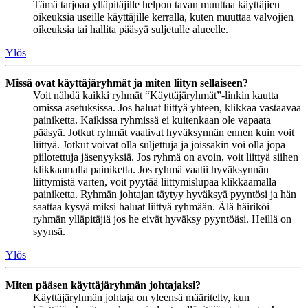
Tämä tarjoaa ylläpitäjille helpon tavan muuttaa käyttäjien
oikeuksia useille käyttäjille kerralla, kuten muuttaa valvojien
oikeuksia tai hallita pääsyä suljetulle alueelle.
Ylös
Missä ovat käyttäjäryhmät ja miten liityn sellaiseen?
Voit nähdä kaikki ryhmät “Käyttäjäryhmät”-linkin kautta
omissa asetuksissa. Jos haluat liittyä yhteen, klikkaa vastaavaa
painiketta. Kaikissa ryhmissä ei kuitenkaan ole vapaata
pääsyä. Jotkut ryhmät vaativat hyväksynnän ennen kuin voit
liittyä. Jotkut voivat olla suljettuja ja joissakin voi olla jopa
piilotettuja jäsenyyksiä. Jos ryhmä on avoin, voit liittyä siihen
klikkaamalla painiketta. Jos ryhmä vaatii hyväksynnän
liittymistä varten, voit pyytää liittymislupaa klikkaamalla
painiketta. Ryhmän johtajan täytyy hyväksyä pyyntösi ja hän
saattaa kysyä miksi haluat liittyä ryhmään. Älä häiriköi
ryhmän ylläpitäjiä jos he eivät hyväksy pyyntöäsi. Heillä on
syynsä.
Ylös
Miten pääsen käyttäjäryhmän johtajaksi?
Käyttäjäryhmän johtaja on yleensä määritelty, kun