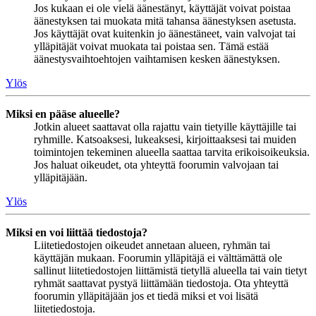
Jos kukaan ei ole vielä äänestänyt, käyttäjät voivat poistaa
äänestyksen tai muokata mitä tahansa äänestyksen asetusta.
Jos käyttäjät ovat kuitenkin jo äänestäneet, vain valvojat tai
ylläpitäjät voivat muokata tai poistaa sen. Tämä estää
äänestysvaihtoehtojen vaihtamisen kesken äänestyksen.
Ylös
Miksi en pääse alueelle?
Jotkin alueet saattavat olla rajattu vain tietyille käyttäjille tai
ryhmille. Katsoaksesi, lukeaksesi, kirjoittaaksesi tai muiden
toimintojen tekeminen alueella saattaa tarvita erikoisoikeuksia.
Jos haluat oikeudet, ota yhteyttä foorumin valvojaan tai
ylläpitäjään.
Ylös
Miksi en voi liittää tiedostoja?
Liitetiedostojen oikeudet annetaan alueen, ryhmän tai
käyttäjän mukaan. Foorumin ylläpitäjä ei välttämättä ole
sallinut liitetiedostojen liittämistä tietyllä alueella tai vain tietyt
ryhmät saattavat pystyä liittämään tiedostoja. Ota yhteyttä
foorumin ylläpitäjään jos et tiedä miksi et voi lisätä
liitetiedostoja.