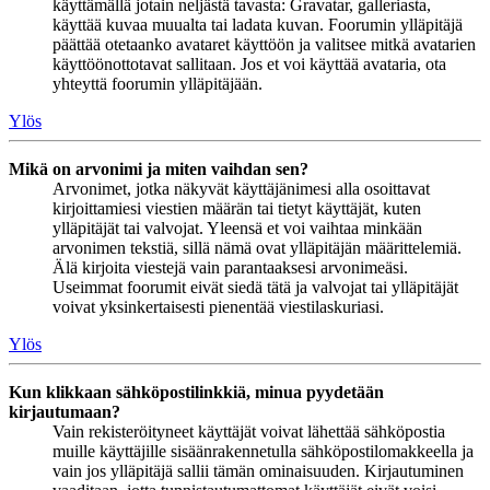
käyttämällä jotain neljästä tavasta: Gravatar, galleriasta,
käyttää kuvaa muualta tai ladata kuvan. Foorumin ylläpitäjä
päättää otetaanko avataret käyttöön ja valitsee mitkä avatarien
käyttöönottotavat sallitaan. Jos et voi käyttää avataria, ota
yhteyttä foorumin ylläpitäjään.
Ylös
Mikä on arvonimi ja miten vaihdan sen?
Arvonimet, jotka näkyvät käyttäjänimesi alla osoittavat
kirjoittamiesi viestien määrän tai tietyt käyttäjät, kuten
ylläpitäjät tai valvojat. Yleensä et voi vaihtaa minkään
arvonimen tekstiä, sillä nämä ovat ylläpitäjän määrittelemiä.
Älä kirjoita viestejä vain parantaaksesi arvonimeäsi.
Useimmat foorumit eivät siedä tätä ja valvojat tai ylläpitäjät
voivat yksinkertaisesti pienentää viestilaskuriasi.
Ylös
Kun klikkaan sähköpostilinkkiä, minua pyydetään
kirjautumaan?
Vain rekisteröityneet käyttäjät voivat lähettää sähköpostia
muille käyttäjille sisäänrakennetulla sähköpostilomakkeella ja
vain jos ylläpitäjä sallii tämän ominaisuuden. Kirjautuminen