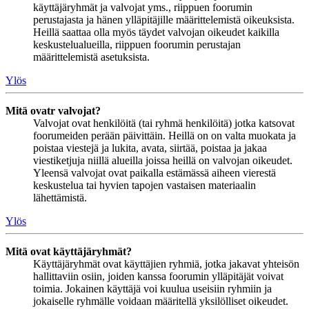
käyttäjäryhmät ja valvojat yms., riippuen foorumin
perustajasta ja hänen ylläpitäjille määrittelemistä oikeuksista.
Heillä saattaa olla myös täydet valvojan oikeudet kaikilla
keskustelualueilla, riippuen foorumin perustajan
määrittelemistä asetuksista.
Ylös
Mitä ovatr valvojat?
Valvojat ovat henkilöitä (tai ryhmä henkilöitä) jotka katsovat
foorumeiden perään päivittäin. Heillä on on valta muokata ja
poistaa viestejä ja lukita, avata, siirtää, poistaa ja jakaa
viestiketjuja niillä alueilla joissa heillä on valvojan oikeudet.
Yleensä valvojat ovat paikalla estämässä aiheen vierestä
keskustelua tai hyvien tapojen vastaisen materiaalin
lähettämistä.
Ylös
Mitä ovat käyttäjäryhmät?
Käyttäjäryhmät ovat käyttäjien ryhmiä, jotka jakavat yhteisön
hallittaviin osiin, joiden kanssa foorumin ylläpitäjät voivat
toimia. Jokainen käyttäjä voi kuulua useisiin ryhmiin ja
jokaiselle ryhmälle voidaan määritellä yksilölliset oikeudet.