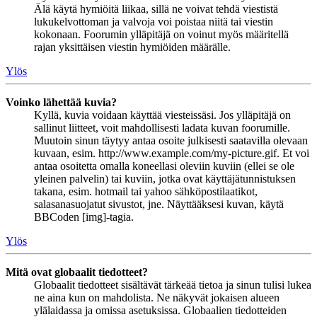
Älä käytä hymiöitä liikaa, sillä ne voivat tehdä viestistä
lukukelvottoman ja valvoja voi poistaa niitä tai viestin
kokonaan. Foorumin ylläpitäjä on voinut myös määritellä
rajan yksittäisen viestin hymiöiden määrälle.
Ylös
Voinko lähettää kuvia?
Kyllä, kuvia voidaan käyttää viesteissäsi. Jos ylläpitäjä on
sallinut liitteet, voit mahdollisesti ladata kuvan foorumille.
Muutoin sinun täytyy antaa osoite julkisesti saatavilla olevaan
kuvaan, esim. http://www.example.com/my-picture.gif. Et voi
antaa osoitetta omalla koneellasi oleviin kuviin (ellei se ole
yleinen palvelin) tai kuviin, jotka ovat käyttäjätunnistuksen
takana, esim. hotmail tai yahoo sähköpostilaatikot,
salasanasuojatut sivustot, jne. Näyttääksesi kuvan, käytä
BBCoden [img]-tagia.
Ylös
Mitä ovat globaalit tiedotteet?
Globaalit tiedotteet sisältävät tärkeää tietoa ja sinun tulisi lukea
ne aina kun on mahdolista. Ne näkyvät jokaisen alueen
ylälaidassa ja omissa asetuksissa. Globaalien tiedotteiden