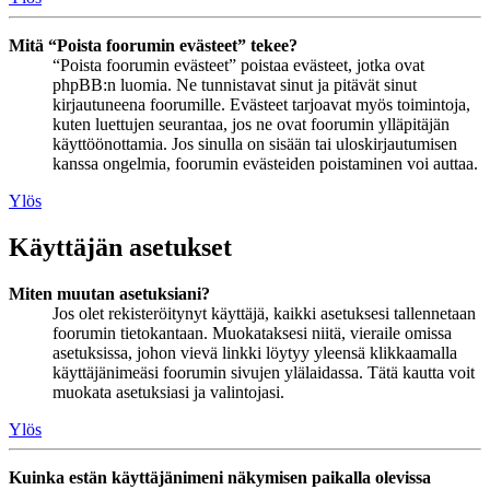
Mitä “Poista foorumin evästeet” tekee?
“Poista foorumin evästeet” poistaa evästeet, jotka ovat
phpBB:n luomia. Ne tunnistavat sinut ja pitävät sinut
kirjautuneena foorumille. Evästeet tarjoavat myös toimintoja,
kuten luettujen seurantaa, jos ne ovat foorumin ylläpitäjän
käyttöönottamia. Jos sinulla on sisään tai uloskirjautumisen
kanssa ongelmia, foorumin evästeiden poistaminen voi auttaa.
Ylös
Käyttäjän asetukset
Miten muutan asetuksiani?
Jos olet rekisteröitynyt käyttäjä, kaikki asetuksesi tallennetaan
foorumin tietokantaan. Muokataksesi niitä, vieraile omissa
asetuksissa, johon vievä linkki löytyy yleensä klikkaamalla
käyttäjänimeäsi foorumin sivujen ylälaidassa. Tätä kautta voit
muokata asetuksiasi ja valintojasi.
Ylös
Kuinka estän käyttäjänimeni näkymisen paikalla olevissa