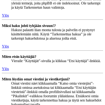
yleisiä termejä, joita phpBB ei ole indeksoinut. Ole tarkempi
ja käytä Tarkennetun haun valintoja.
Ylös
Miksi haku johti tyhjään sivuun!?
Hakusi palautti liian monta tulosta ja palvelin ei pystynyt
käsittelemään niitä. Käytä “Tarkennettua hakua” ja ole
tarkempi hakuehdoissa ja alueissa joilta etsit.
Ylös
Miten etsin käyttäjiä?
Vieraile “Käyttäjät”-sivulla ja klikkaa “Etsi käyttäjä”-linkkiä.
Ylös
Miten löydän omat viestini ja viestiketjuni?
Omat viestisi näet klikkaamalla “Katso omia viestejäsi”-
linkkiä omissa asetuksissa tai klikkaamalla “Etsi käyttäjän
viesteistä”-linkkiä omalla profiilisivullasi tai klikkaamalla
“Pikalinkit”-valikkoa foorumin ylälaidassa. Etsiäksesi omia
viestiketjuja, käytä tarkennettua hakua ja täytä sen hakuehdot
haluamallasi tavalla.