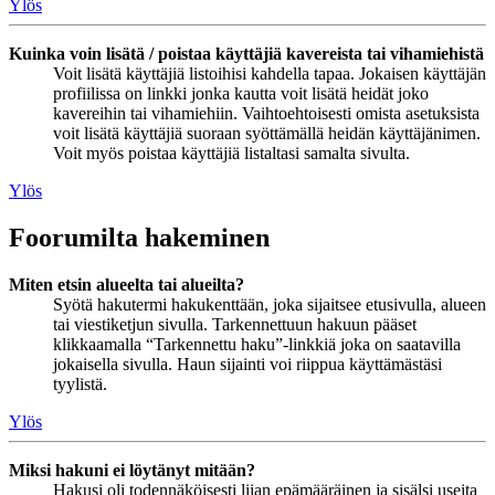
Ylös
Kuinka voin lisätä / poistaa käyttäjiä kavereista tai vihamiehistä
Voit lisätä käyttäjiä listoihisi kahdella tapaa. Jokaisen käyttäjän
profiilissa on linkki jonka kautta voit lisätä heidät joko
kavereihin tai vihamiehiin. Vaihtoehtoisesti omista asetuksista
voit lisätä käyttäjiä suoraan syöttämällä heidän käyttäjänimen.
Voit myös poistaa käyttäjiä listaltasi samalta sivulta.
Ylös
Foorumilta hakeminen
Miten etsin alueelta tai alueilta?
Syötä hakutermi hakukenttään, joka sijaitsee etusivulla, alueen
tai viestiketjun sivulla. Tarkennettuun hakuun pääset
klikkaamalla “Tarkennettu haku”-linkkiä joka on saatavilla
jokaisella sivulla. Haun sijainti voi riippua käyttämästäsi
tyylistä.
Ylös
Miksi hakuni ei löytänyt mitään?
Hakusi oli todennäköisesti liian epämääräinen ja sisälsi useita