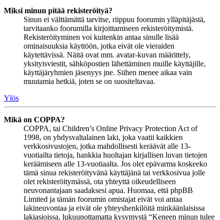
Miksi minun pitää rekisteröityä?
Sinun ei välttämättä tarvitse, riippuu foorumin ylläpitäjästä,
tarvitaanko foorumilla kirjoittamiseen rekisteröitymistä.
Rekisteröityminen voi kuitenkin antaa sinulle lisää
ominaisuuksia käyttöön, jotka eivät ole vieraiden
käytettävissä. Näitä ovat mm. avatar-kuvan määrittely,
yksityisviestit, sähköpostien lähettäminen muille käyttäjille,
käyttäjäryhmien jäsenyys jne. Siihen menee aikaa vain
muutamia hetkiä, joten se on suositeltavaa.
Ylös
Mikä on COPPA?
COPPA, tai Children’s Online Privacy Protection Act of
1998, on yhdysvaltalainen laki, joka vaatii kaikkien
verkkosivustojen, jotka mahdollisesti keräävät alle 13-
vuotiailta tietoja, hankkia huoltajan kirjallisen luvan tietojen
keräämiseen alle 13-vuotiaalta. Jos olet epävarma koskeeko
tämä sinua rekisteröityvänä käyttäjänä tai verkkosivua jolle
olet rekisteröitymässä, ota yhteyttä oikeudelliseen
neuvonantajaan saadaksesi apua. Huomaa, että phpBB
Limited ja tämän foorumin omistajat eivät voi antaa
lakineuvontaa ja eivät ole yhteyshenkilöitä minkäänlaisissa
lakiasioissa, lukuunottamatta kysymystä “Keneen minun tulee