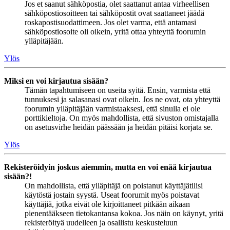
Jos et saanut sähköpostia, olet saattanut antaa virheellisen
sähköpostiosoitteen tai sähköpostit ovat saattaneet jäädä
roskapostisuodattimeen. Jos olet varma, että antamasi
sähköpostiosoite oli oikein, yritä ottaa yhteyttä foorumin
ylläpitäjään.
Ylös
Miksi en voi kirjautua sisään?
Tämän tapahtumiseen on useita syitä. Ensin, varmista että
tunnuksesi ja salasanasi ovat oikein. Jos ne ovat, ota yhteyttä
foorumin ylläpitäjään varmistaaksesi, että sinulla ei ole
porttikieltoja. On myös mahdollista, että sivuston omistajalla
on asetusvirhe heidän päässään ja heidän pitäisi korjata se.
Ylös
Rekisteröidyin joskus aiemmin, mutta en voi enää kirjautua
sisään?!
On mahdollista, että ylläpitäjä on poistanut käyttäjätilisi
käytöstä jostain syystä. Useat foorumit myös poistavat
käyttäjiä, jotka eivät ole kirjoittaneet pitkään aikaan
pienentääkseen tietokantansa kokoa. Jos näin on käynyt, yritä
rekisteröityä uudelleen ja osallistu keskusteluun