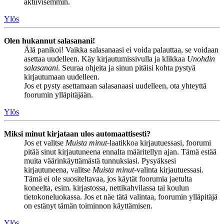
aktiivisemmin.
Ylös
Olen hukannut salasanani!
Älä panikoi! Vaikka salasanaasi ei voida palauttaa, se voidaan
asettaa uudelleen. Käy kirjautumissivulla ja klikkaa
Unohdin
salasanani
. Seuraa ohjeita ja sinun pitäisi kohta pystyä
kirjautumaan uudelleen.
Jos et pysty asettamaan salasanaasi uudelleen, ota yhteyttä
foorumin ylläpitäjään.
Ylös
Miksi minut kirjataan ulos automaattisesti?
Jos et valitse
Muista minut
-laatikkoa kirjautuessasi, foorumi
pitää sinut kirjautuneena ennalta määritellyn ajan. Tämä estää
muita väärinkäyttämästä tunnuksiasi. Pysyäksesi
kirjautuneena, valitse
Muista minut
-valinta kirjautuessasi.
Tämä ei ole suositeltavaa, jos käytät foorumia jaetulta
koneelta, esim. kirjastossa, nettikahvilassa tai koulun
tietokoneluokassa. Jos et näe tätä valintaa, foorumin ylläpitäjä
on estänyt tämän toiminnon käyttämisen.
Ylös