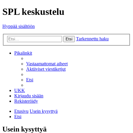
SPL keskustelu
Hyppää sisältöön
Tarkennettu haku
Etsi
Pikalinkit
Vastaamattomat aiheet
Aktiiviset viestiketjut
Etsi
UKK
Kirjaudu sisään
Rekisteröidy
Etusivu
Usein kysyttyä
Etsi
Usein kysyttyä