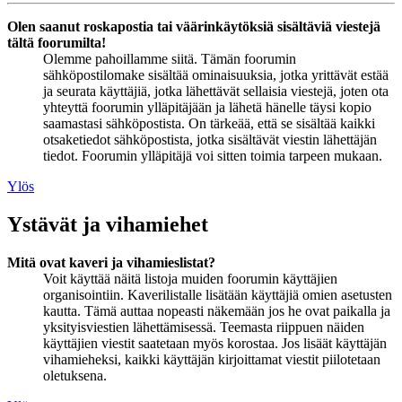
Olen saanut roskapostia tai väärinkäytöksiä sisältäviä viestejä
tältä foorumilta!
Olemme pahoillamme siitä. Tämän foorumin
sähköpostilomake sisältää ominaisuuksia, jotka yrittävät estää
ja seurata käyttäjiä, jotka lähettävät sellaisia viestejä, joten ota
yhteyttä foorumin ylläpitäjään ja lähetä hänelle täysi kopio
saamastasi sähköpostista. On tärkeää, että se sisältää kaikki
otsaketiedot sähköpostista, jotka sisältävät viestin lähettäjän
tiedot. Foorumin ylläpitäjä voi sitten toimia tarpeen mukaan.
Ylös
Ystävät ja vihamiehet
Mitä ovat kaveri ja vihamieslistat?
Voit käyttää näitä listoja muiden foorumin käyttäjien
organisointiin. Kaverilistalle lisätään käyttäjiä omien asetusten
kautta. Tämä auttaa nopeasti näkemään jos he ovat paikalla ja
yksityisviestien lähettämisessä. Teemasta riippuen näiden
käyttäjien viestit saatetaan myös korostaa. Jos lisäät käyttäjän
vihamieheksi, kaikki käyttäjän kirjoittamat viestit piilotetaan
oletuksena.