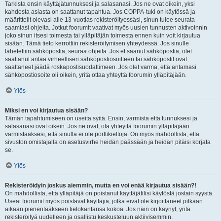
Tarkista ensin käyttäjätunnuksesi ja salasanasi. Jos ne ovat oikein, yksi
kahdesta asiasta on saattanut tapahtua. Jos COPPA-tuki on käytössä ja
määrittelit olevasi alle 13-vuotias rekisteröityessäsi, sinun tulee seurata
saamiasi ohjeita. Jotkut foorumit vaativat myös uusien tunnusten aktivoinnin
joko sinun itsesi toimesta tai ylläpitäjän toimesta ennen kuin voit kirjautua
sisään. Tämä tieto kerrottiin rekisteröitymisen yhteydessä. Jos sinulle
lähetettiin sähköpostia, seuraa ohjeita. Jos et saanut sähköpostia, olet
saattanut antaa virheellisen sähköpostiosoitteen tai sähköpostit ovat
saattaneet jäädä roskapostisuodattimeen. Jos olet varma, että antamasi
sähköpostiosoite oli oikein, yritä ottaa yhteyttä foorumin ylläpitäjään.
Ylös
Miksi en voi kirjautua sisään?
Tämän tapahtumiseen on useita syitä. Ensin, varmista että tunnuksesi ja
salasanasi ovat oikein. Jos ne ovat, ota yhteyttä foorumin ylläpitäjään
varmistaaksesi, että sinulla ei ole porttikieltoja. On myös mahdollista, että
sivuston omistajalla on asetusvirhe heidän päässään ja heidän pitäisi korjata
se.
Ylös
Rekisteröidyin joskus aiemmin, mutta en voi enää kirjautua sisään?!
On mahdollista, että ylläpitäjä on poistanut käyttäjätilisi käytöstä jostain syystä.
Useat foorumit myös poistavat käyttäjiä, jotka eivät ole kirjoittaneet pitkään
aikaan pienentääkseen tietokantansa kokoa. Jos näin on käynyt, yritä
rekisteröityä uudelleen ja osallistu keskusteluun aktiivisemmin.