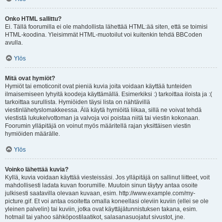
Onko HTML sallittu?
Ei. Tällä foorumilla ei ole mahdollista lähettää HTML:ää siten, että se toimisi
HTML-koodina. Yleisimmät HTML-muotoilut voi kuitenkin tehdä BBCoden
avulla.
Ylös
Mitä ovat hymiöt?
Hymiöt tai emoticonit ovat pieniä kuvia joita voidaan käyttää tunteiden
ilmaisemiseen lyhyitä koodeja käyttämällä. Esimerkiksi :) tarkoittaa iloista ja :(
tarkoittaa surullista. Hymiöiden täysi lista on nähtävillä
viestinlähetyslomakkeessa. Älä käytä hymiöitä liikaa, sillä ne voivat tehdä
viestistä lukukelvottoman ja valvoja voi poistaa niitä tai viestin kokonaan.
Foorumin ylläpitäjä on voinut myös määritellä rajan yksittäisen viestin
hymiöiden määrälle.
Ylös
Voinko lähettää kuvia?
Kyllä, kuvia voidaan käyttää viesteissäsi. Jos ylläpitäjä on sallinut liitteet, voit
mahdollisesti ladata kuvan foorumille. Muutoin sinun täytyy antaa osoite
julkisesti saatavilla olevaan kuvaan, esim. http://www.example.com/my-
picture.gif. Et voi antaa osoitetta omalla koneellasi oleviin kuviin (ellei se ole
yleinen palvelin) tai kuviin, jotka ovat käyttäjätunnistuksen takana, esim.
hotmail tai yahoo sähköpostilaatikot, salasanasuojatut sivustot, jne.