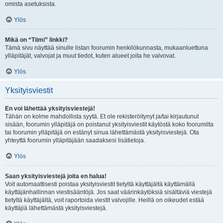
omista asetuksista.
Ylös
Mikä on “Tiimi” linkki?
Tämä sivu näyttää sinulle listan foorumin henkilökunnasta, mukaanluettuna
ylläpitäjät, valvojat ja muut tiedot, kuten alueet joita he valvovat.
Ylös
Yksityisviestit
En voi lähettää yksityisviestejä!
Tähän on kolme mahdollista syytä. Et ole rekisteröitynyt ja/tai kirjautunut
sisään, foorumin ylläpitäjä on poistanut yksityisviestit käytöstä koko foorumilta
tai foorumin ylläpitäjä on estänyt sinua lähettämästä yksityisviestejä. Ota
yhteyttä foorumin ylläpitäjään saadaksesi lisätietoja.
Ylös
Saan yksityisviestejä joita en halua!
Voit automaattisesti poistaa yksityisviestit tietyltä käyttäjältä käyttämällä
käyttäjänhallinnan viestisääntöjä. Jos saat väärinkäytöksiä sisältäviä viestejä
tietyltä käyttäjältä, voit raportoida viestit valvojille. Heillä on oikeudet estää
käyttäjiä lähettämästä yksityisviestejä.