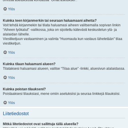
omissa asetuksissa kohdassa “Omat asetukset”.
Ylös
Kuinka teen kirjanmerkin tai seuraan haluamaani aihetta?
Voit tehdä kirjanmekin tai tilata haluamasi aiheen valitsemalla sopivan linkin
“Aiheen työkalut” -valikossa, joka on sijoitettu kätevästi keskustelun ylä- ja
alalaidan lähelle.
Viestiketjuun vastaaminen ja valinta “Huomauta kun vastaus lähetetään” tilaa
viestiketjun.
Ylös
Kuinka tilaan haluamani alueen?
Tilataksesi haluamasi alueen, valitse “Tilaa alue” -linkki, aluesivun alalaidassa.
Ylös
Kuinka poistan tilaukseni?
Poistaaksesi tilauksiasi, mene omiin asetuksiisi ja seuraa linkkejä tilauksiisi.
Ylös
Liitetiedostot
Mitkä liitetiedostot ovat sallittuja tällä alueella?