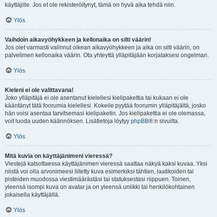
käyttäjille. Jos et ole rekisteröitynyt, tämä on hyvä aika tehdä niin.
Ylös
Vaihdoin aikavyöhykkeen ja kellonaika on silti väärin!
Jos olet varmasti valinnut oikean aikavyöhykkeen ja aika on silti väärin, on
palvelimen kellonaika väärin. Ota yhteyttä ylläpitäjään korjataksesi ongelman.
Ylös
Kieleni ei ole valittavana!
Joko ylläpitäjä ei ole asentanut kielellesi kielipakettia tai kukaan ei ole
kääntänyt tätä foorumia kielellesi. Kokeile pyytää foorumin ylläpitäjältä, josko
hän voisi asentaa tarvitsemasi kielipaketin. Jos kielipakettia ei ole olemassa,
voit luoda uuden käännöksen. Lisätietoja löytyy
phpBB
®:n sivuilta.
Ylös
Mitä kuvia on käyttäjänimeni vieressä?
Viestejä katsottaessa käyttäjänimen vieressä saattaa näkyä kaksi kuvaa. Yksi
niistä voi olla arvonimeesi liitetty kuva esimerkiksi tähtien, laatikoiden tai
pisteiden muodossa viestimäärästäsi tai statuksestasi riippuen. Toinen,
yleensä isompi kuva on avatar ja on yleensä uniikki tai henkilökohtainen
jokaisella käyttäjällä.
Ylös