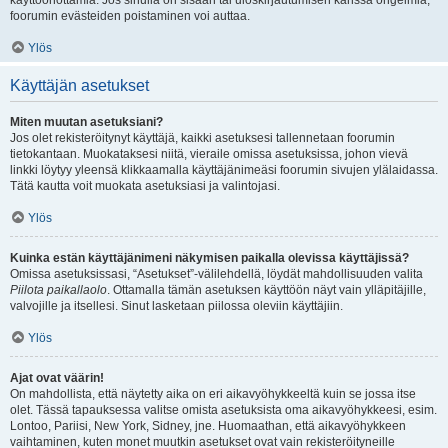
käyttöönottamia. Jos sinulla on sisään tai uloskirjautumisen kanssa ongelmia,
foorumin evästeiden poistaminen voi auttaa.
Ylös
Käyttäjän asetukset
Miten muutan asetuksiani?
Jos olet rekisteröitynyt käyttäjä, kaikki asetuksesi tallennetaan foorumin
tietokantaan. Muokataksesi niitä, vieraile omissa asetuksissa, johon vievä
linkki löytyy yleensä klikkaamalla käyttäjänimeäsi foorumin sivujen ylälaidassa.
Tätä kautta voit muokata asetuksiasi ja valintojasi.
Ylös
Kuinka estän käyttäjänimeni näkymisen paikalla olevissa käyttäjissä?
Omissa asetuksissasi, “Asetukset”-välilehdellä, löydät mahdollisuuden valita
Piilota paikallaolo
. Ottamalla tämän asetuksen käyttöön näyt vain ylläpitäjille,
valvojille ja itsellesi. Sinut lasketaan piilossa oleviin käyttäjiin.
Ylös
Ajat ovat väärin!
On mahdollista, että näytetty aika on eri aikavyöhykkeeltä kuin se jossa itse
olet. Tässä tapauksessa valitse omista asetuksista oma aikavyöhykkeesi, esim.
Lontoo, Pariisi, New York, Sidney, jne. Huomaathan, että aikavyöhykkeen
vaihtaminen, kuten monet muutkin asetukset ovat vain rekisteröityneille