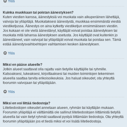
Ylös
Kuinka muokkaan tai poistan äänestyksen?
Kuten viestien kanssa, äänestyksiä voi muokata vain alkuperäinen lähettäjä,
valvoja tai ylläpitäjä. Muokataksesi äänestystä, muokkaa ensimmäistä viestiä
viestiketjussa. Äänestys on aina kytketty viestiketjun ensimmäiseen viestiin.
Jos kukaan ei ole vielä äänestänyt, käyttäjät voivat poistaa äänestyksen tai
muokata mitä tahansa äänestyksen asetusta. Jos käyttäjät ovat kuitenkin jo
äänestäneet, vain valvojat tai ylläpitäjät voivat muokata tai poistaa sen. Tämä
estää äänestysvaihtoehtojen vaihtamisen kesken äänestyksen.
Ylös
Miksi en pääse alueelle?
Jotkin alueet saattavat olla rajattu vain tietyille käyttäjille tai ryhmille.
Katsoaksesi, lukeaksesi, kirjoittaaksesi tai muiden toimintojen tekeminen
alueella saattaa tarvita erikoisoikeuksia. Jos haluat oikeudet, ota yhteyttä
foorumin valvojaan tai ylläpitäjään.
Ylös
Miksi en voi liittää tiedostoja?
Liitetiedostojen oikeudet annetaan alueen, ryhmän tai käyttäjän mukaan.
Foorumin ylläpitäjä ei välttämättä ole sallinut liitetiedostojen liittämistä tietyllä
alueella tai vain tietyt ryhmät saattavat pystyä liittämään tiedostoja. Ota yhteyttä
foorumin ylläpitäjään jos et tiedä miksi et voi lisätä liitetiedostoja.