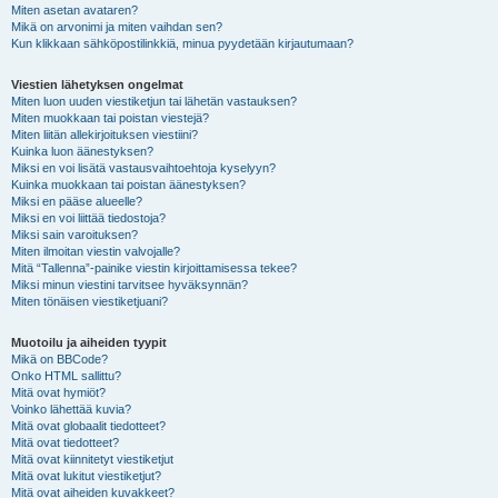
Miten asetan avataren?
Mikä on arvonimi ja miten vaihdan sen?
Kun klikkaan sähköpostilinkkiä, minua pyydetään kirjautumaan?
Viestien lähetyksen ongelmat
Miten luon uuden viestiketjun tai lähetän vastauksen?
Miten muokkaan tai poistan viestejä?
Miten liitän allekirjoituksen viestiini?
Kuinka luon äänestyksen?
Miksi en voi lisätä vastausvaihtoehtoja kyselyyn?
Kuinka muokkaan tai poistan äänestyksen?
Miksi en pääse alueelle?
Miksi en voi liittää tiedostoja?
Miksi sain varoituksen?
Miten ilmoitan viestin valvojalle?
Mitä “Tallenna”-painike viestin kirjoittamisessa tekee?
Miksi minun viestini tarvitsee hyväksynnän?
Miten tönäisen viestiketjuani?
Muotoilu ja aiheiden tyypit
Mikä on BBCode?
Onko HTML sallittu?
Mitä ovat hymiöt?
Voinko lähettää kuvia?
Mitä ovat globaalit tiedotteet?
Mitä ovat tiedotteet?
Mitä ovat kiinnitetyt viestiketjut
Mitä ovat lukitut viestiketjut?
Mitä ovat aiheiden kuvakkeet?