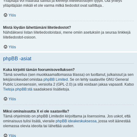
Ylläpitäjä voi määrätä sallitut ja kielletyt liitetiedostojen tyypit. Ota yhteys
ylläpitäjään mikäli et ole varma mitkä tiedostot ovat sallittuja..
Ylös
Mistä löydän lähettämäni liitetiedostot?
Nähdäksesi listan liitetiedostoistasi, mene omiin asetuksiin ja seuraa linkkejä
liitetiedostot-osioon.
Ylös
phpBB -asiat
Kuka kirjoitti tämän foorumisovelluksen?
Tämä sovellus (sen muokkaamattomassa tilassa) on tuottanut, julkaissut ja sen
tekijänoikeudet omistaa
phpBB Limited
. Se on tehty saataville GNU General
Public Licensenssin, versiolla 2 (GPL-2.0) ja sitä voidaan jakaa vapaasti. Katso
Tietoja phpBB:stä
saadaksesi lisätietoja.
Ylös
Miksi ominaisuutta X ei ole saatavilla?
Tämä ohjelmisto on phpBB Limitedin kirjoittama ja lisensoima. Jos uskot, että
ominaisuus tulisi lisätä, vieraile
phpBB ideakeskuksessa
, jossa voit äänestää
olemassa olevia ideoita tai lähettää uuden.
Ylös