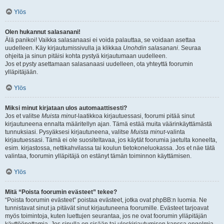
Ylös
Olen hukannut salasanani!
Älä panikoi! Vaikka salasanaasi ei voida palauttaa, se voidaan asettaa
uudelleen. Käy kirjautumissivulla ja klikkaa
Unohdin salasanani
. Seuraa
ohjeita ja sinun pitäisi kohta pystyä kirjautumaan uudelleen.
Jos et pysty asettamaan salasanaasi uudelleen, ota yhteyttä foorumin
ylläpitäjään.
Ylös
Miksi minut kirjataan ulos automaattisesti?
Jos et valitse
Muista minut
-laatikkoa kirjautuessasi, foorumi pitää sinut
kirjautuneena ennalta määritellyn ajan. Tämä estää muita väärinkäyttämästä
tunnuksiasi. Pysyäksesi kirjautuneena, valitse
Muista minut
-valinta
kirjautuessasi. Tämä ei ole suositeltavaa, jos käytät foorumia jaetulta koneelta,
esim. kirjastossa, nettikahvilassa tai koulun tietokoneluokassa. Jos et näe tätä
valintaa, foorumin ylläpitäjä on estänyt tämän toiminnon käyttämisen.
Ylös
Mitä “Poista foorumin evästeet” tekee?
“Poista foorumin evästeet” poistaa evästeet, jotka ovat phpBB:n luomia. Ne
tunnistavat sinut ja pitävät sinut kirjautuneena foorumille. Evästeet tarjoavat
myös toimintoja, kuten luettujen seurantaa, jos ne ovat foorumin ylläpitäjän