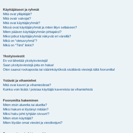
Käyttäjätasot ja ryhmät
Mitä ovat ylläpitäjät?
Mitä ovatr valvojat?
Mitä ovat käyttäjäryhmät?
Missä ovat käyttäjäryhmät ja miten liityn sellaiseen?
Miten pääsen käyttäjäryhmän johtajaksi?
Miksi jotkut käyttäjäryhmät näkyvät eri väreillä?
Mikä on “oletusryhmä”?
Mikä on “Tiimi” linkki?
Yksityisviestit
En voi lähettää yksityisviestejä!
Saan yksityisviestejä joita en halua!
Olen saanut roskapostia tai väärinkäytöksiä sisältäviä viestejä tältä foorumilta!
Ystävät ja vihamiehet
Mitä ovat kaveri ja vihamieslistat?
Kuinka voin lisätä / poistaa käyttäjiä kavereista tai vihamiehistä
Foorumilta hakeminen
Miten etsin alueelta tai alueilta?
Miksi hakuni ei löytänyt mitään?
Miksi haku johti tyhjään sivuun!?
Miten etsin käyttäjiä?
Miten löydän omat viestini ja viestiketjuni?