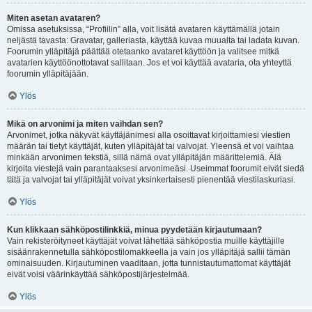
Miten asetan avataren?
Omissa asetuksissa, “Profiilin” alla, voit lisätä avataren käyttämällä jotain
neljästä tavasta: Gravatar, galleriasta, käyttää kuvaa muualta tai ladata kuvan.
Foorumin ylläpitäjä päättää otetaanko avataret käyttöön ja valitsee mitkä
avatarien käyttöönottotavat sallitaan. Jos et voi käyttää avataria, ota yhteyttä
foorumin ylläpitäjään.
Ylös
Mikä on arvonimi ja miten vaihdan sen?
Arvonimet, jotka näkyvät käyttäjänimesi alla osoittavat kirjoittamiesi viestien
määrän tai tietyt käyttäjät, kuten ylläpitäjät tai valvojat. Yleensä et voi vaihtaa
minkään arvonimen tekstiä, sillä nämä ovat ylläpitäjän määrittelemiä. Älä
kirjoita viestejä vain parantaaksesi arvonimeäsi. Useimmat foorumit eivät siedä
tätä ja valvojat tai ylläpitäjät voivat yksinkertaisesti pienentää viestilaskuriasi.
Ylös
Kun klikkaan sähköpostilinkkiä, minua pyydetään kirjautumaan?
Vain rekisteröityneet käyttäjät voivat lähettää sähköpostia muille käyttäjille
sisäänrakennetulla sähköpostilomakkeella ja vain jos ylläpitäjä sallii tämän
ominaisuuden. Kirjautuminen vaaditaan, jotta tunnistautumattomat käyttäjät
eivät voisi väärinkäyttää sähköpostijärjestelmää.
Ylös