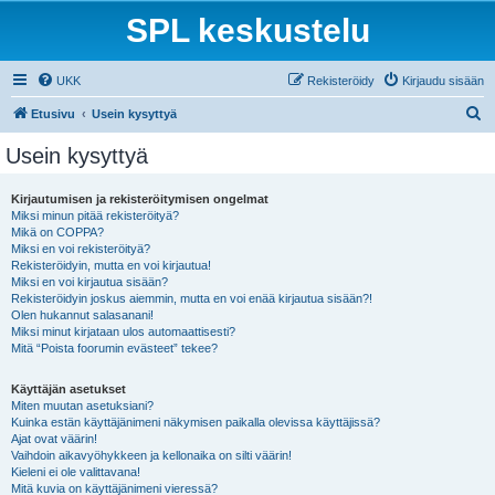
SPL keskustelu
UKK
Rekisteröidy
Kirjaudu sisään
E
Etusivu
Usein kysyttyä
t
Usein kysyttyä
s
i
Kirjautumisen ja rekisteröitymisen ongelmat
Miksi minun pitää rekisteröityä?
Mikä on COPPA?
Miksi en voi rekisteröityä?
Rekisteröidyin, mutta en voi kirjautua!
Miksi en voi kirjautua sisään?
Rekisteröidyin joskus aiemmin, mutta en voi enää kirjautua sisään?!
Olen hukannut salasanani!
Miksi minut kirjataan ulos automaattisesti?
Mitä “Poista foorumin evästeet” tekee?
Käyttäjän asetukset
Miten muutan asetuksiani?
Kuinka estän käyttäjänimeni näkymisen paikalla olevissa käyttäjissä?
Ajat ovat väärin!
Vaihdoin aikavyöhykkeen ja kellonaika on silti väärin!
Kieleni ei ole valittavana!
Mitä kuvia on käyttäjänimeni vieressä?