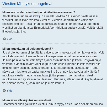
Viestien lähetyksen ongelmat
Miten luon uuden viestiketjun tai lähetän vastauksen?
Aloittaaksesi uuden viestiketjun alueella, klikkaa "Uusi Aihe". Vastataksesi
viestiketjuun klikkaa "Vastaa Viestiin". Viestien kirjoittaminen voi vaatia
rekisteröitymisen. Lista sinun oikeuksistasi alueella on nähtävillä alueen ja
viestiketjun alalaidassa. Esimerkiksi: Voit kirjoittaa uusia viestejä, Voit lähettää
liitetiedostoja, jne.
Ylös
Miten muokkaan tai poistan viestejä?
Jos et ole foorumin ylläpitäjä tai valvoja, voit muokata vain omia viestejäsi. Voit
muokata viestiä klikkaamalla muokkaa-painiketta haluamassasi viestissä.
Joskus painike toimii vain tietyn ajan viestin luomisen jälkeen. Jos joku on jo
vastannut viestiin, löydät viestiketjuun palatessasi pienen tekstin viestisi alla,
joka kertoo viestin muokkauskertojen lukumäärän ja muokkausajan. Tämä
näkyy vain jos joku on vastannut viestiin. Se ei näy, jos valvoja tai ylläpitäjä
muokkaa viestiä, mutta he saattavat jättää pienen huomautuksen viestin
muokkaamisen syistä niin halutessaan. Huomaa, että normaalit käyttäjät eivät
voi poistaa viestejä, jos niihin on joku vastannut.
Ylös
Miten liitän allekirjoituksen viestiini?
Lisätäksesi allekirjoituksen viestiisi, sinun täytyy ensin luoda sellainen omissa