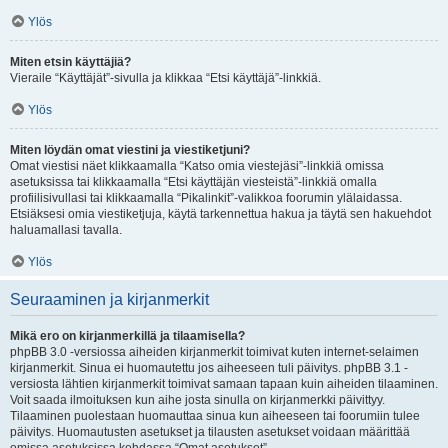
Ylös
Miten etsin käyttäjiä?
Vieraile “Käyttäjät”-sivulla ja klikkaa “Etsi käyttäjä”-linkkiä.
Ylös
Miten löydän omat viestini ja viestiketjuni?
Omat viestisi näet klikkaamalla “Katso omia viestejäsi”-linkkiä omissa
asetuksissa tai klikkaamalla “Etsi käyttäjän viesteistä”-linkkiä omalla
profiilisivullasi tai klikkaamalla “Pikalinkit”-valikkoa foorumin ylälaidassa.
Etsiäksesi omia viestiketjuja, käytä tarkennettua hakua ja täytä sen hakuehdot
haluamallasi tavalla.
Ylös
Seuraaminen ja kirjanmerkit
Mikä ero on kirjanmerkillä ja tilaamisella?
phpBB 3.0 -versiossa aiheiden kirjanmerkit toimivat kuten internet-selaimen
kirjanmerkit. Sinua ei huomautettu jos aiheeseen tuli päivitys. phpBB 3.1 -
versiosta lähtien kirjanmerkit toimivat samaan tapaan kuin aiheiden tilaaminen.
Voit saada ilmoituksen kun aihe josta sinulla on kirjanmerkki päivittyy.
Tilaaminen puolestaan huomauttaa sinua kun aiheeseen tai foorumiin tulee
päivitys. Huomautusten asetukset ja tilausten asetukset voidaan määrittää