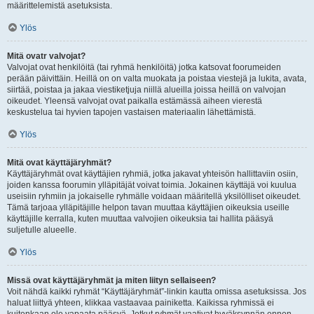
määrittelemistä asetuksista.
Ylös
Mitä ovatr valvojat?
Valvojat ovat henkilöitä (tai ryhmä henkilöitä) jotka katsovat foorumeiden
perään päivittäin. Heillä on on valta muokata ja poistaa viestejä ja lukita, avata,
siirtää, poistaa ja jakaa viestiketjuja niillä alueilla joissa heillä on valvojan
oikeudet. Yleensä valvojat ovat paikalla estämässä aiheen vierestä
keskustelua tai hyvien tapojen vastaisen materiaalin lähettämistä.
Ylös
Mitä ovat käyttäjäryhmät?
Käyttäjäryhmät ovat käyttäjien ryhmiä, jotka jakavat yhteisön hallittaviin osiin,
joiden kanssa foorumin ylläpitäjät voivat toimia. Jokainen käyttäjä voi kuulua
useisiin ryhmiin ja jokaiselle ryhmälle voidaan määritellä yksilölliset oikeudet.
Tämä tarjoaa ylläpitäjille helpon tavan muuttaa käyttäjien oikeuksia useille
käyttäjille kerralla, kuten muuttaa valvojien oikeuksia tai hallita pääsyä
suljetulle alueelle.
Ylös
Missä ovat käyttäjäryhmät ja miten liityn sellaiseen?
Voit nähdä kaikki ryhmät “Käyttäjäryhmät”-linkin kautta omissa asetuksissa. Jos
haluat liittyä yhteen, klikkaa vastaavaa painiketta. Kaikissa ryhmissä ei