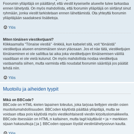
Foorumin ylläpitäjä on päättänyt, että viestit kyseiselle alueelle tulee tarkastaa
ennen lähetystä. On myös mahdollista, että foorumin ylläpitäjä on siirtänyt sinut
ryhmään, jonka viestit tarkistetaan ennen lähettämistä. Ota yhteyttä foorumin
ylläpitäjään saadaksesi lisätietoja.
Ylös
Miten tönäisen viestiketjuani?
Klikkaamalla “Tönaise viestiä” -linkkiä, kun katselet sitä, voit “tönäistä”
viestiketjua alueen ensimmäisen sivun yläosaan. Jos et näe tätä, viestiketjujen
tönäiseminen ei ole sallittua tai aika joka viestiketjujen tönäisemisen välillä
vaaditaan ei ole vielä kulunut. On myös mahdollista nostaa viestiketjua
vastaamalla siihen, mutta varmista että noudatat foorumin sääntöjä jos päätät
tehdä niin.
Ylös
Muotoilu ja aiheiden tyypit
Mikä on BBCode?
BBCode on HTML-kielen tapainen toteutus, joka tarjoaa tiettyjen viestin osien
muotoilumahdollisuuden. BBCoden käytöstä päättää ylläpitäjä, mutta se
voidaan ottaa pois käytöstä myös viestikohtaisesti viestin kirjoituslomakkeella.
BBCode itsessään on HTML:n kaltainen, mutta tagit käyttävät < ja > merkkien
sijaan hakasulkuja [ ja ]. BBCoden oppaan löydät viestinlähetyssivun kautta.
Ylös