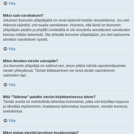
Ylös
Miksi sain varoituksen?
Jokaisen foorumin ylläpitäjällä on omat säännöt heidän sivustollensa. Jos olet
rikkonut sääntöä, voit saada varoituksen. Huomioi, että tämä on foorumin
ylläpitäjän päätös ja phpBB Limitedillä ei ole sivustolla annettavien varoitusten
kanssa mitään tekemistä. Ota yhteyttä foorumin ylläpitäjään, jos olet epävarma
annetun varoituksen syystä.
Ylös
Miten ilmoitan viestin valvojalle?
Jos foorumin ylläpitäjä on sallinut sen, sinun pitäisi nähdä raportointipainike
viestin yhteydessä. Tämän klikkaaminen vie sinut viestin raportoinnin
vaiheiden läpi.
Ylös
Mitä “Tallenna”-painike viestin kirjoittamisessa tekee?
Tämän avulla on mahdollista tallentaa luonnoksia, jotka voit kirjoittaa loppuun
ja lähettää myöhemmin. Avataksesi tallennetun luonnoksen, vieraile komissa
asetuksissa.
Ylös
Miksi minun viestini tarvitsee hyväksynnän?