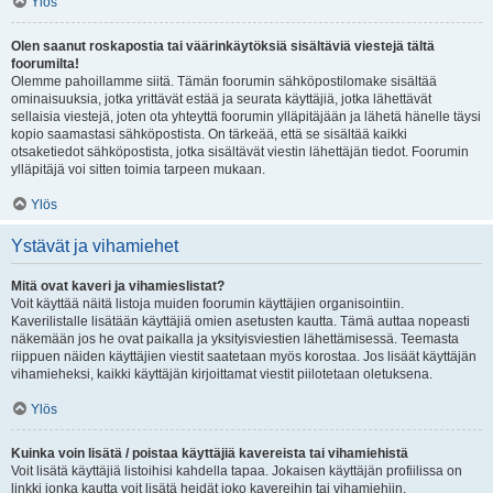
Ylös
Olen saanut roskapostia tai väärinkäytöksiä sisältäviä viestejä tältä
foorumilta!
Olemme pahoillamme siitä. Tämän foorumin sähköpostilomake sisältää
ominaisuuksia, jotka yrittävät estää ja seurata käyttäjiä, jotka lähettävät
sellaisia viestejä, joten ota yhteyttä foorumin ylläpitäjään ja lähetä hänelle täysi
kopio saamastasi sähköpostista. On tärkeää, että se sisältää kaikki
otsaketiedot sähköpostista, jotka sisältävät viestin lähettäjän tiedot. Foorumin
ylläpitäjä voi sitten toimia tarpeen mukaan.
Ylös
Ystävät ja vihamiehet
Mitä ovat kaveri ja vihamieslistat?
Voit käyttää näitä listoja muiden foorumin käyttäjien organisointiin.
Kaverilistalle lisätään käyttäjiä omien asetusten kautta. Tämä auttaa nopeasti
näkemään jos he ovat paikalla ja yksityisviestien lähettämisessä. Teemasta
riippuen näiden käyttäjien viestit saatetaan myös korostaa. Jos lisäät käyttäjän
vihamieheksi, kaikki käyttäjän kirjoittamat viestit piilotetaan oletuksena.
Ylös
Kuinka voin lisätä / poistaa käyttäjiä kavereista tai vihamiehistä
Voit lisätä käyttäjiä listoihisi kahdella tapaa. Jokaisen käyttäjän profiilissa on
linkki jonka kautta voit lisätä heidät joko kavereihin tai vihamiehiin.