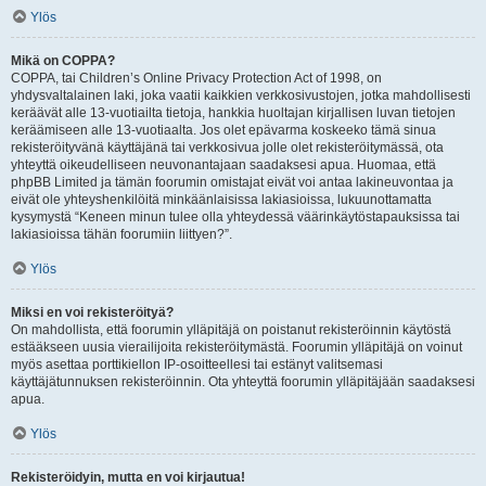
Ylös
Mikä on COPPA?
COPPA, tai Children’s Online Privacy Protection Act of 1998, on
yhdysvaltalainen laki, joka vaatii kaikkien verkkosivustojen, jotka mahdollisesti
keräävät alle 13-vuotiailta tietoja, hankkia huoltajan kirjallisen luvan tietojen
keräämiseen alle 13-vuotiaalta. Jos olet epävarma koskeeko tämä sinua
rekisteröityvänä käyttäjänä tai verkkosivua jolle olet rekisteröitymässä, ota
yhteyttä oikeudelliseen neuvonantajaan saadaksesi apua. Huomaa, että
phpBB Limited ja tämän foorumin omistajat eivät voi antaa lakineuvontaa ja
eivät ole yhteyshenkilöitä minkäänlaisissa lakiasioissa, lukuunottamatta
kysymystä “Keneen minun tulee olla yhteydessä väärinkäytöstapauksissa tai
lakiasioissa tähän foorumiin liittyen?”.
Ylös
Miksi en voi rekisteröityä?
On mahdollista, että foorumin ylläpitäjä on poistanut rekisteröinnin käytöstä
estääkseen uusia vierailijoita rekisteröitymästä. Foorumin ylläpitäjä on voinut
myös asettaa porttikiellon IP-osoitteellesi tai estänyt valitsemasi
käyttäjätunnuksen rekisteröinnin. Ota yhteyttä foorumin ylläpitäjään saadaksesi
apua.
Ylös
Rekisteröidyin, mutta en voi kirjautua!