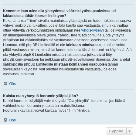
Keneen minun tulee olla yhteydessä väärinkäytöstapauksissa tai
lakiasioissa tähän foorumiin liittyen?
Kuka tahansa “Tiimi”-sivulla mainituista ylläpitäjistä on todennäköisesti sopiva
yhteyshenkilö valituksillesi. Jos et tätä kautta saa vastausta, sinun kannattaa
ottaa yhteyttä verkkotunnuksen omistajaan (tee
whois-kysely
) tai jos kyseessä
on ilmaispalvelussa oleva (esim. Yahoo!, free.fr, f2s.com, jne.), ota yhteyttä
ylläpitoon tai väärinkäytöksistä vastaavaan osastoon kyseisessä palvelussa.
Huomaa, että phpBB Limitedillä
ei ole lainkaan toimivaltaa
ja sitä ei voida
pitää vastuussa miten, missä tai kenen toimesta tämä foorumi on käytössä. Älä
ota yhteyttä phpBB Limitediin missään lakiasioissa
jotka eivät liity
phpBB.com-sivustoon tai pelkkään phpBB-sovellukseen itseensä. Jos lähetät
sähköpostia phpBB Limitedille
mistään kolmannen osapuolen
tämän
sovelluksen käytöstä, voit odottaa niukkasanaista vastausta, jos edes
vastausta lainkaan.
Ylös
Kuinka otan yhteyttä foorumin ylläpitäjään?
Kaikki foorumin käyttäjät voivat käyttää “Ota yhteyttä” -lomaketta, jos täämä
vaihtoehto on foorumin ylläpitäjän mahdollistama.
Foorumin käyttäjät voivat käyttää myös “Tiimi”-linkkiä.
Ylös
Hyppää