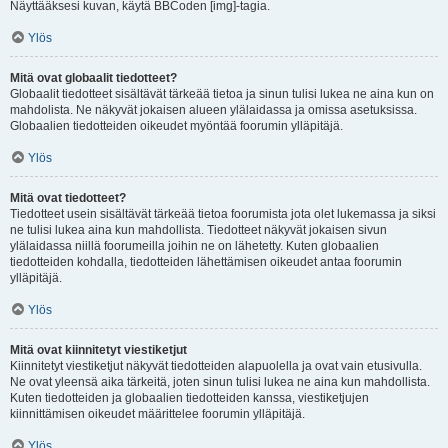
Näyttääksesi kuvan, käytä BBCoden [img]-tagia.
Ylös
Mitä ovat globaalit tiedotteet?
Globaalit tiedotteet sisältävät tärkeää tietoa ja sinun tulisi lukea ne aina kun on
mahdolista. Ne näkyvät jokaisen alueen ylälaidassa ja omissa asetuksissa.
Globaalien tiedotteiden oikeudet myöntää foorumin ylläpitäjä.
Ylös
Mitä ovat tiedotteet?
Tiedotteet usein sisältävät tärkeää tietoa foorumista jota olet lukemassa ja siksi
ne tulisi lukea aina kun mahdollista. Tiedotteet näkyvät jokaisen sivun
ylälaidassa niillä foorumeilla joihin ne on lähetetty. Kuten globaalien
tiedotteiden kohdalla, tiedotteiden lähettämisen oikeudet antaa foorumin
ylläpitäjä.
Ylös
Mitä ovat kiinnitetyt viestiketjut
Kiinnitetyt viestiketjut näkyvät tiedotteiden alapuolella ja ovat vain etusivulla.
Ne ovat yleensä aika tärkeitä, joten sinun tulisi lukea ne aina kun mahdollista.
Kuten tiedotteiden ja globaalien tiedotteiden kanssa, viestiketjujen
kiinnittämisen oikeudet määrittelee foorumin ylläpitäjä.
Ylös