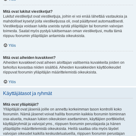
Mitä ovat lukitut viestiketjut?
Lukitut viestiketjut ovat viestiketjuja, joihin ei voi enää lähettää vastauksia ja
mahdolliset kyselyt joita viestiketjussa oli, ovat päättyneet automaattisesti.
Viestiketjuja voidaan lukita useista syistä ylläpitäjän tai foorumin valvojan
toimesta. Saatat myös pystyä lukitsemaan oman viestiketjusi, mutta tämä
riippuu foorumin ylläpitäjän antamista oikeuksista.
Ylös
Mitä ovat aiheiden kuvakkeet?
Aiheiden kuvakkeet ovat aiheen aloittajan valitsemia kuvakkeita joiden on
tarkoitus kuvastaa niiden sisältöä. Aiheiden kuvakkeiden käyttöoikeudet
riippuvat foorumin ylläpitäjän määrittelemistä oikeuksista.
Ylös
Käyttäjätasot ja ryhmät
Mitä ovat ylläpitäjät?
Ylläpitäjät ovat jäseniä joille on annettu korkeimman tason kontrolli koko
foorumiin. Nämä jäsenet voivat hallita foorumin kaikkia foorumin toiminnan
osa-alueita, mukaan lukien oikeuksien asettaminen, käyttäjien porttikiellot,
käyttäjäryhmät ja valvojat yms., riippuen foorumin perustajasta ja hänen
ylläpitäjille määrittelemistä oikeuksista. Heillä saattaa olla myös täydet
valvojan oikeudet kaikilla keskustelualueilla, riippuen foorumin perustajan