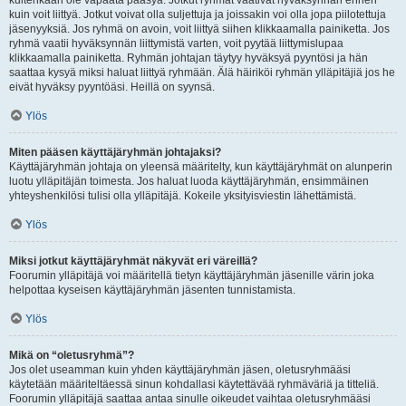
kuitenkaan ole vapaata pääsyä. Jotkut ryhmät vaativat hyväksynnän ennen
kuin voit liittyä. Jotkut voivat olla suljettuja ja joissakin voi olla jopa piilotettuja
jäsenyyksiä. Jos ryhmä on avoin, voit liittyä siihen klikkaamalla painiketta. Jos
ryhmä vaatii hyväksynnän liittymistä varten, voit pyytää liittymislupaa
klikkaamalla painiketta. Ryhmän johtajan täytyy hyväksyä pyyntösi ja hän
saattaa kysyä miksi haluat liittyä ryhmään. Älä häiriköi ryhmän ylläpitäjiä jos he
eivät hyväksy pyyntöäsi. Heillä on syynsä.
Ylös
Miten pääsen käyttäjäryhmän johtajaksi?
Käyttäjäryhmän johtaja on yleensä määritelty, kun käyttäjäryhmät on alunperin
luotu ylläpitäjän toimesta. Jos haluat luoda käyttäjäryhmän, ensimmäinen
yhteyshenkilösi tulisi olla ylläpitäjä. Kokeile yksityisviestin lähettämistä.
Ylös
Miksi jotkut käyttäjäryhmät näkyvät eri väreillä?
Foorumin ylläpitäjä voi määritellä tietyn käyttäjäryhmän jäsenille värin joka
helpottaa kyseisen käyttäjäryhmän jäsenten tunnistamista.
Ylös
Mikä on “oletusryhmä”?
Jos olet useamman kuin yhden käyttäjäryhmän jäsen, oletusryhmääsi
käytetään määriteltäessä sinun kohdallasi käytettävää ryhmäväriä ja titteliä.
Foorumin ylläpitäjä saattaa antaa sinulle oikeudet vaihtaa oletusryhmääsi