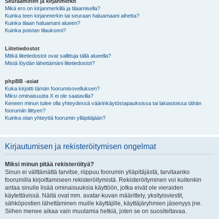
Seuraaminen ja kirjanmerkit
Mikä ero on kirjanmerkillä ja tilaamisella?
Kuinka teen kirjanmerkin tai seuraan haluamaani aihetta?
Kuinka tilaan haluamani alueen?
Kuinka poistan tilaukseni?
Liitetiedostot
Mitkä liitetiedostot ovat sallittuja tällä alueella?
Mistä löydän lähettämäni liitetiedostot?
phpBB -asiat
Kuka kirjoitti tämän foorumisovelluksen?
Miksi ominaisuutta X ei ole saatavilla?
Keneen minun tulee olla yhteydessä väärinkäytöstapauksissa tai lakiasioissa tähän
foorumiin liittyen?
Kuinka otan yhteyttä foorumin ylläpitäjään?
Kirjautumisen ja rekisteröitymisen ongelmat
Miksi minun pitää rekisteröityä?
Sinun ei välttämättä tarvitse, riippuu foorumin ylläpitäjästä, tarvitaanko
foorumilla kirjoittamiseen rekisteröitymistä. Rekisteröityminen voi kuitenkin
antaa sinulle lisää ominaisuuksia käyttöön, jotka eivät ole vieraiden
käytettävissä. Näitä ovat mm. avatar-kuvan määrittely, yksityisviestit,
sähköpostien lähettäminen muille käyttäjille, käyttäjäryhmien jäsenyys jne.
Siihen menee aikaa vain muutamia hetkiä, joten se on suositeltavaa.