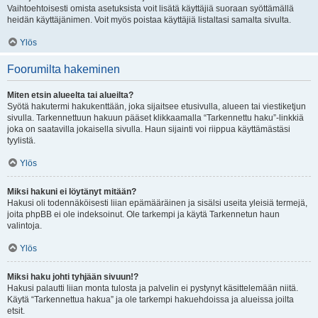
Vaihtoehtoisesti omista asetuksista voit lisätä käyttäjiä suoraan syöttämällä
heidän käyttäjänimen. Voit myös poistaa käyttäjiä listaltasi samalta sivulta.
Ylös
Foorumilta hakeminen
Miten etsin alueelta tai alueilta?
Syötä hakutermi hakukenttään, joka sijaitsee etusivulla, alueen tai viestiketjun
sivulla. Tarkennettuun hakuun pääset klikkaamalla “Tarkennettu haku”-linkkiä
joka on saatavilla jokaisella sivulla. Haun sijainti voi riippua käyttämästäsi
tyylistä.
Ylös
Miksi hakuni ei löytänyt mitään?
Hakusi oli todennäköisesti liian epämääräinen ja sisälsi useita yleisiä termejä,
joita phpBB ei ole indeksoinut. Ole tarkempi ja käytä Tarkennetun haun
valintoja.
Ylös
Miksi haku johti tyhjään sivuun!?
Hakusi palautti liian monta tulosta ja palvelin ei pystynyt käsittelemään niitä.
Käytä “Tarkennettua hakua” ja ole tarkempi hakuehdoissa ja alueissa joilta
etsit.