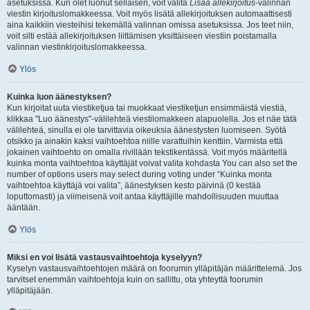
asetuksissa. Kun olet luonut sellaisen, voit valita
Lisää allekirjoitus
-valinnan
viestin kirjoituslomakkeessa. Voit myös lisätä allekirjoituksen automaattisesti
aina kaikkiin viesteihisi tekemällä valinnan omissa asetuksissa. Jos teet niin,
voit silti estää allekirjoituksen liittämisen yksittäiseen viestiin poistamalla
valinnan viestinkirjoituslomakkeessa.
Ylös
Kuinka luon äänestyksen?
Kun kirjoitat uuta viestiketjua tai muokkaat viestiketjun ensimmäistä viestiä,
klikkaa "Luo äänestys"-välilehteä viestilomakkeen alapuolella. Jos et näe tätä
välilehteä, sinulla ei ole tarvittavia oikeuksia äänestysten luomiseen. Syötä
otsikko ja ainakin kaksi vaihtoehtoa niille varattuihin kenttiin. Varmista että
jokainen vaihtoehto on omalla rivillään tekstikentässä. Voit myös määritellä
kuinka monta vaihtoehtoa käyttäjät voivat valita kohdasta You can also set the
number of options users may select during voting under “Kuinka monta
vaihtoehtoa käyttäjä voi valita”, äänestyksen kesto päivinä (0 kestää
loputtomasti) ja viimeisenä voit antaa käyttäjille mahdollisuuden muuttaa
ääntään.
Ylös
Miksi en voi lisätä vastausvaihtoehtoja kyselyyn?
Kyselyn vastausvaihtoehtojen määrä on foorumin ylläpitäjän määrittelemä. Jos
tarvitset enemmän vaihtoehtoja kuin on sallittu, ota yhteyttä foorumin
ylläpitäjään.