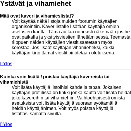
Ystävät ja vihamiehet
Mitä ovat kaveri ja vihamieslistat?
Voit käyttää näitä listoja muiden foorumin käyttäjien
organisointiin. Kaverilistalle lisätään käyttäjiä omien
asetusten kautta. Tämä auttaa nopeasti näkemään jos he
ovat paikalla ja yksityisviestien lähettämisessä. Teemasta
riippuen näiden käyttäjien viestit saatetaan myös
korostaa. Jos lisäät käyttäjän vihamieheksi, kaikki
käyttäjän kirjoittamat viestit piilotetaan oletuksena.
Ylös
Kuinka voin lisätä / poistaa käyttäjiä kavereista tai
vihamiehistä
Voit lisätä käyttäjiä listoihisi kahdella tapaa. Jokaisen
käyttäjän profiilissa on linkki jonka kautta voit lisätä heidät
joko kavereihin tai vihamiehiin. Vaihtoehtoisesti omista
asetuksista voit lisätä käyttäjiä suoraan syöttämällä
heidän käyttäjänimen. Voit myös poistaa käyttäjiä
listaltasi samalta sivulta.
Ylös