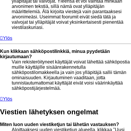
ylläpitäjät tai valvojat. Yleensä et voi vaihtaa minkään
arvonimen tekstiä, sillä nämä ovat ylläpitäjän
määrittelemiä. Älä kirjoita viestejä vain parantaaksesi
arvonimeäsi. Useimmat foorumit eivät siedä tätä ja
valvojat tai ylläpitäjät voivat yksinkertaisesti pienentää
viestilaskuriasi.
Ylös
Kun klikkaan sähköpostilinkkiä, minua pyydetään
kirjautumaan?
Vain rekisteröityneet käyttäjät voivat lähettää sähköpostia
muille käyttäjille sisäänrakennetulla
sähköpostilomakkeella ja vain jos ylläpitäjä sallii tämän
ominaisuuden. Kirjautuminen vaaditaan, jotta
tunnistautumattomat käyttäjät eivät voisi väärinkäyttää
sähköpostijärjestelmää.
Ylös
Viestien lähetyksen ongelmat
Miten luon uuden viestiketjun tai lähetän vastauksen?
Aloittaaksesi uuden viestiketjun alueella, klikkaa "Uusi