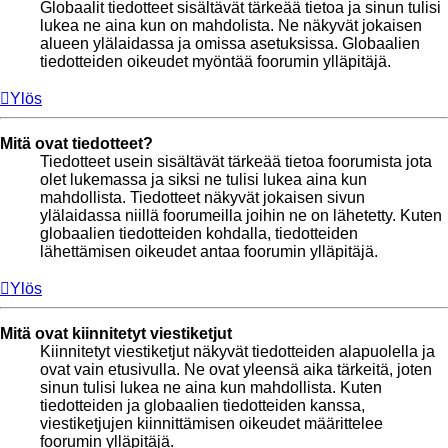
Globaalit tiedotteet sisältävät tärkeää tietoa ja sinun tulisi
lukea ne aina kun on mahdolista. Ne näkyvät jokaisen
alueen ylälaidassa ja omissa asetuksissa. Globaalien
tiedotteiden oikeudet myöntää foorumin ylläpitäjä.
Ylös
Mitä ovat tiedotteet?
Tiedotteet usein sisältävät tärkeää tietoa foorumista jota
olet lukemassa ja siksi ne tulisi lukea aina kun
mahdollista. Tiedotteet näkyvät jokaisen sivun
ylälaidassa niillä foorumeilla joihin ne on lähetetty. Kuten
globaalien tiedotteiden kohdalla, tiedotteiden
lähettämisen oikeudet antaa foorumin ylläpitäjä.
Ylös
Mitä ovat kiinnitetyt viestiketjut
Kiinnitetyt viestiketjut näkyvät tiedotteiden alapuolella ja
ovat vain etusivulla. Ne ovat yleensä aika tärkeitä, joten
sinun tulisi lukea ne aina kun mahdollista. Kuten
tiedotteiden ja globaalien tiedotteiden kanssa,
viestiketjujen kiinnittämisen oikeudet määrittelee
foorumin ylläpitäjä.