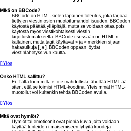
Mikä on BBCode?
BBCode on HTML-kielen tapainen toteutus, joka tarjoaa
tiettyjen viestin osien muotoilumahdollisuuden. BBCoden
käytöstä päättää ylläpitäjä, mutta se voidaan ottaa pois
käytöstä myös viestikohtaisesti viestin
kirjoituslomakkeella. BBCode itsessään on HTML:n
kaltainen, mutta tagit käyttävät < ja > merkkien sijaan
hakasulkuja [ ja ]. BBCoden oppaan löydät
viestinlähetyssivun kautta.
Ylös
Onko HTML sallittu?
Ei. Tällä foorumilla ei ole mahdollista lähettää HTML:ää
siten, että se toimisi HTML-koodina. Yleisimmät HTML-
muotoilut voi kuitenkin tehdä BBCoden avulla.
Ylös
Mitä ovat hymiöt?
Hymiöt tai emoticonit ovat pieniä kuvia joita voidaan
käyttää tunteiden ilmaisemiseen lyhyitä koodeja