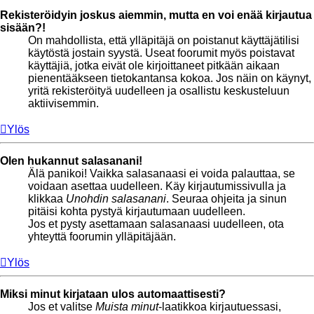
Rekisteröidyin joskus aiemmin, mutta en voi enää kirjautua
sisään?!
On mahdollista, että ylläpitäjä on poistanut käyttäjätilisi
käytöstä jostain syystä. Useat foorumit myös poistavat
käyttäjiä, jotka eivät ole kirjoittaneet pitkään aikaan
pienentääkseen tietokantansa kokoa. Jos näin on käynyt,
yritä rekisteröityä uudelleen ja osallistu keskusteluun
aktiivisemmin.
Ylös
Olen hukannut salasanani!
Älä panikoi! Vaikka salasanaasi ei voida palauttaa, se
voidaan asettaa uudelleen. Käy kirjautumissivulla ja
klikkaa
Unohdin salasanani
. Seuraa ohjeita ja sinun
pitäisi kohta pystyä kirjautumaan uudelleen.
Jos et pysty asettamaan salasanaasi uudelleen, ota
yhteyttä foorumin ylläpitäjään.
Ylös
Miksi minut kirjataan ulos automaattisesti?
Jos et valitse
Muista minut
-laatikkoa kirjautuessasi,