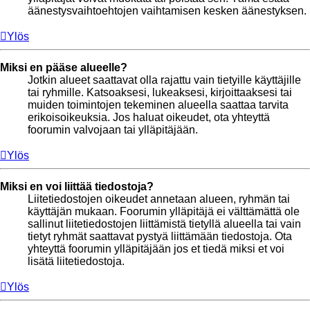
äänestysvaihtoehtojen vaihtamisen kesken äänestyksen.
Ylös
Miksi en pääse alueelle?
Jotkin alueet saattavat olla rajattu vain tietyille käyttäjille
tai ryhmille. Katsoaksesi, lukeaksesi, kirjoittaaksesi tai
muiden toimintojen tekeminen alueella saattaa tarvita
erikoisoikeuksia. Jos haluat oikeudet, ota yhteyttä
foorumin valvojaan tai ylläpitäjään.
Ylös
Miksi en voi liittää tiedostoja?
Liitetiedostojen oikeudet annetaan alueen, ryhmän tai
käyttäjän mukaan. Foorumin ylläpitäjä ei välttämättä ole
sallinut liitetiedostojen liittämistä tietyllä alueella tai vain
tietyt ryhmät saattavat pystyä liittämään tiedostoja. Ota
yhteyttä foorumin ylläpitäjään jos et tiedä miksi et voi
lisätä liitetiedostoja.
Ylös