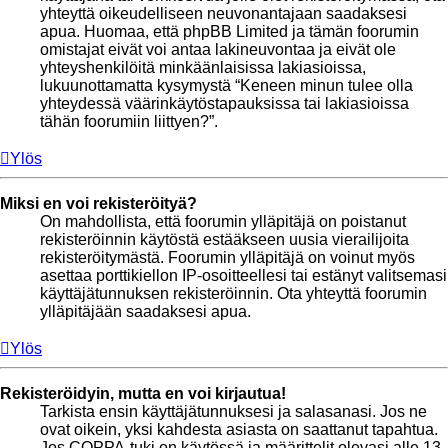
yhteyttä oikeudelliseen neuvonantajaan saadaksesi
apua. Huomaa, että phpBB Limited ja tämän foorumin
omistajat eivät voi antaa lakineuvontaa ja eivät ole
yhteyshenkilöitä minkäänlaisissa lakiasioissa,
lukuunottamatta kysymystä “Keneen minun tulee olla
yhteydessä väärinkäytöstapauksissa tai lakiasioissa
tähän foorumiin liittyen?”.
Ylös
Miksi en voi rekisteröityä?
On mahdollista, että foorumin ylläpitäjä on poistanut
rekisteröinnin käytöstä estääkseen uusia vierailijoita
rekisteröitymästä. Foorumin ylläpitäjä on voinut myös
asettaa porttikiellon IP-osoitteellesi tai estänyt valitsemasi
käyttäjätunnuksen rekisteröinnin. Ota yhteyttä foorumin
ylläpitäjään saadaksesi apua.
Ylös
Rekisteröidyin, mutta en voi kirjautua!
Tarkista ensin käyttäjätunnuksesi ja salasanasi. Jos ne
ovat oikein, yksi kahdesta asiasta on saattanut tapahtua.
Jos COPPA-tuki on käytössä ja määrittelit olevasi alle 13-