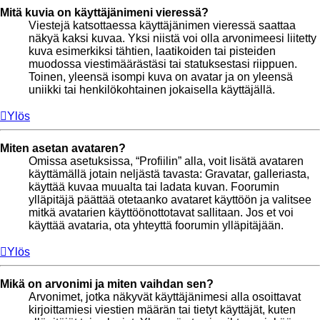
Mitä kuvia on käyttäjänimeni vieressä?
Viestejä katsottaessa käyttäjänimen vieressä saattaa
näkyä kaksi kuvaa. Yksi niistä voi olla arvonimeesi liitetty
kuva esimerkiksi tähtien, laatikoiden tai pisteiden
muodossa viestimäärästäsi tai statuksestasi riippuen.
Toinen, yleensä isompi kuva on avatar ja on yleensä
uniikki tai henkilökohtainen jokaisella käyttäjällä.
Ylös
Miten asetan avataren?
Omissa asetuksissa, “Profiilin” alla, voit lisätä avataren
käyttämällä jotain neljästä tavasta: Gravatar, galleriasta,
käyttää kuvaa muualta tai ladata kuvan. Foorumin
ylläpitäjä päättää otetaanko avataret käyttöön ja valitsee
mitkä avatarien käyttöönottotavat sallitaan. Jos et voi
käyttää avataria, ota yhteyttä foorumin ylläpitäjään.
Ylös
Mikä on arvonimi ja miten vaihdan sen?
Arvonimet, jotka näkyvät käyttäjänimesi alla osoittavat
kirjoittamiesi viestien määrän tai tietyt käyttäjät, kuten