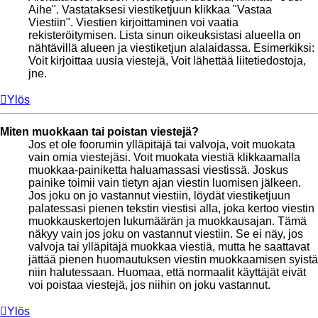
Aihe". Vastataksesi viestiketjuun klikkaa "Vastaa
Viestiin". Viestien kirjoittaminen voi vaatia
rekisteröitymisen. Lista sinun oikeuksistasi alueella on
nähtävillä alueen ja viestiketjun alalaidassa. Esimerkiksi:
Voit kirjoittaa uusia viestejä, Voit lähettää liitetiedostoja,
jne.
Ylös
Miten muokkaan tai poistan viestejä?
Jos et ole foorumin ylläpitäjä tai valvoja, voit muokata
vain omia viestejäsi. Voit muokata viestiä klikkaamalla
muokkaa-painiketta haluamassasi viestissä. Joskus
painike toimii vain tietyn ajan viestin luomisen jälkeen.
Jos joku on jo vastannut viestiin, löydät viestiketjuun
palatessasi pienen tekstin viestisi alla, joka kertoo viestin
muokkauskertojen lukumäärän ja muokkausajan. Tämä
näkyy vain jos joku on vastannut viestiin. Se ei näy, jos
valvoja tai ylläpitäjä muokkaa viestiä, mutta he saattavat
jättää pienen huomautuksen viestin muokkaamisen syistä
niin halutessaan. Huomaa, että normaalit käyttäjät eivät
voi poistaa viestejä, jos niihin on joku vastannut.
Ylös