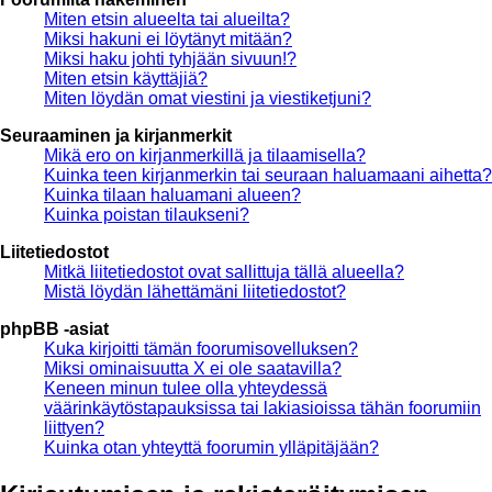
Miten etsin alueelta tai alueilta?
Miksi hakuni ei löytänyt mitään?
Miksi haku johti tyhjään sivuun!?
Miten etsin käyttäjiä?
Miten löydän omat viestini ja viestiketjuni?
Seuraaminen ja kirjanmerkit
Mikä ero on kirjanmerkillä ja tilaamisella?
Kuinka teen kirjanmerkin tai seuraan haluamaani aihetta?
Kuinka tilaan haluamani alueen?
Kuinka poistan tilaukseni?
Liitetiedostot
Mitkä liitetiedostot ovat sallittuja tällä alueella?
Mistä löydän lähettämäni liitetiedostot?
phpBB -asiat
Kuka kirjoitti tämän foorumisovelluksen?
Miksi ominaisuutta X ei ole saatavilla?
Keneen minun tulee olla yhteydessä
väärinkäytöstapauksissa tai lakiasioissa tähän foorumiin
liittyen?
Kuinka otan yhteyttä foorumin ylläpitäjään?