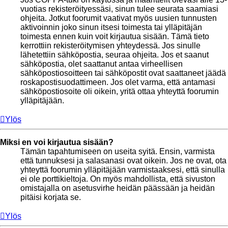
vuotias rekisteröityessäsi, sinun tulee seurata saamiasi
ohjeita. Jotkut foorumit vaativat myös uusien tunnusten
aktivoinnin joko sinun itsesi toimesta tai ylläpitäjän
toimesta ennen kuin voit kirjautua sisään. Tämä tieto
kerrottiin rekisteröitymisen yhteydessä. Jos sinulle
lähetettiin sähköpostia, seuraa ohjeita. Jos et saanut
sähköpostia, olet saattanut antaa virheellisen
sähköpostiosoitteen tai sähköpostit ovat saattaneet jäädä
roskapostisuodattimeen. Jos olet varma, että antamasi
sähköpostiosoite oli oikein, yritä ottaa yhteyttä foorumin
ylläpitäjään.
Ylös
Miksi en voi kirjautua sisään?
Tämän tapahtumiseen on useita syitä. Ensin, varmista
että tunnuksesi ja salasanasi ovat oikein. Jos ne ovat, ota
yhteyttä foorumin ylläpitäjään varmistaaksesi, että sinulla
ei ole porttikieltoja. On myös mahdollista, että sivuston
omistajalla on asetusvirhe heidän päässään ja heidän
pitäisi korjata se.
Ylös