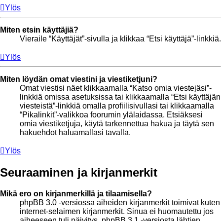
Ylös
Miten etsin käyttäjiä?
Vieraile “Käyttäjät”-sivulla ja klikkaa “Etsi käyttäjä”-linkkiä.
Ylös
Miten löydän omat viestini ja viestiketjuni?
Omat viestisi näet klikkaamalla “Katso omia viestejäsi”-
linkkiä omissa asetuksissa tai klikkaamalla “Etsi käyttäjän
viesteistä”-linkkiä omalla profiilisivullasi tai klikkaamalla
“Pikalinkit”-valikkoa foorumin ylälaidassa. Etsiäksesi
omia viestiketjuja, käytä tarkennettua hakua ja täytä sen
hakuehdot haluamallasi tavalla.
Ylös
Seuraaminen ja kirjanmerkit
Mikä ero on kirjanmerkillä ja tilaamisella?
phpBB 3.0 -versiossa aiheiden kirjanmerkit toimivat kuten
internet-selaimen kirjanmerkit. Sinua ei huomautettu jos
aiheeseen tuli päivitys. phpBB 3.1 -versiosta lähtien