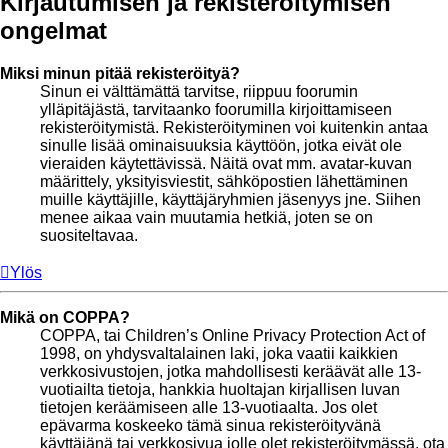
Kirjautumisen ja rekisteröitymisen
ongelmat
Miksi minun pitää rekisteröityä?
Sinun ei välttämättä tarvitse, riippuu foorumin
ylläpitäjästä, tarvitaanko foorumilla kirjoittamiseen
rekisteröitymistä. Rekisteröityminen voi kuitenkin antaa
sinulle lisää ominaisuuksia käyttöön, jotka eivät ole
vieraiden käytettävissä. Näitä ovat mm. avatar-kuvan
määrittely, yksityisviestit, sähköpostien lähettäminen
muille käyttäjille, käyttäjäryhmien jäsenyys jne. Siihen
menee aikaa vain muutamia hetkiä, joten se on
suositeltavaa.
Ylös
Mikä on COPPA?
COPPA, tai Children’s Online Privacy Protection Act of
1998, on yhdysvaltalainen laki, joka vaatii kaikkien
verkkosivustojen, jotka mahdollisesti keräävät alle 13-
vuotiailta tietoja, hankkia huoltajan kirjallisen luvan
tietojen keräämiseen alle 13-vuotiaalta. Jos olet
epävarma koskeeko tämä sinua rekisteröityvänä
käyttäjänä tai verkkosivua jolle olet rekisteröitymässä, ota