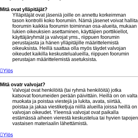
Mitä ovat ylläpitäjät?
Ylläpitäjät ovat jäseniä joille on annettu korkeimman
tason kontrolli koko foorumiin. Nämä jäsenet voivat hallita
foorumin kaikkia foorumin toiminnan osa-alueita, mukaan
lukien oikeuksien asettaminen, käyttäjien porttikiellot,
käyttäjäryhmät ja valvojat yms., riippuen foorumin
perustajasta ja hänen ylläpitäjille määrittelemistä
oikeuksista. Heillä saattaa olla myös täydet valvojan
oikeudet kaikilla keskustelualueilla, riippuen foorumin
perustajan määrittelemistä asetuksista.
Ylös
Mitä ovatr valvojat?
Valvojat ovat henkilöitä (tai ryhmä henkilöitä) jotka
katsovat foorumeiden perään päivittäin. Heillä on on valta
muokata ja poistaa viestejä ja lukita, avata, siirtää,
poistaa ja jakaa viestiketjuja niillä alueilla joissa heillä on
valvojan oikeudet. Yleensä valvojat ovat paikalla
estämässä aiheen vierestä keskustelua tai hyvien tapojen
vastaisen materiaalin lähettämistä.
Ylös