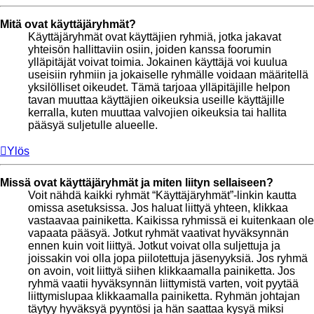
Mitä ovat käyttäjäryhmät?
Käyttäjäryhmät ovat käyttäjien ryhmiä, jotka jakavat
yhteisön hallittaviin osiin, joiden kanssa foorumin
ylläpitäjät voivat toimia. Jokainen käyttäjä voi kuulua
useisiin ryhmiin ja jokaiselle ryhmälle voidaan määritellä
yksilölliset oikeudet. Tämä tarjoaa ylläpitäjille helpon
tavan muuttaa käyttäjien oikeuksia useille käyttäjille
kerralla, kuten muuttaa valvojien oikeuksia tai hallita
pääsyä suljetulle alueelle.
Ylös
Missä ovat käyttäjäryhmät ja miten liityn sellaiseen?
Voit nähdä kaikki ryhmät “Käyttäjäryhmät”-linkin kautta
omissa asetuksissa. Jos haluat liittyä yhteen, klikkaa
vastaavaa painiketta. Kaikissa ryhmissä ei kuitenkaan ole
vapaata pääsyä. Jotkut ryhmät vaativat hyväksynnän
ennen kuin voit liittyä. Jotkut voivat olla suljettuja ja
joissakin voi olla jopa piilotettuja jäsenyyksiä. Jos ryhmä
on avoin, voit liittyä siihen klikkaamalla painiketta. Jos
ryhmä vaatii hyväksynnän liittymistä varten, voit pyytää
liittymislupaa klikkaamalla painiketta. Ryhmän johtajan
täytyy hyväksyä pyyntösi ja hän saattaa kysyä miksi