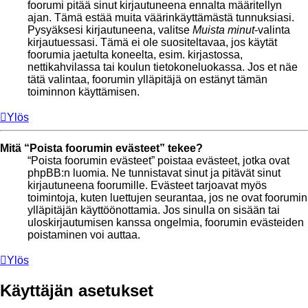
foorumi pitää sinut kirjautuneena ennalta määritellyn
ajan. Tämä estää muita väärinkäyttämästä tunnuksiasi.
Pysyäksesi kirjautuneena, valitse
Muista minut
-valinta
kirjautuessasi. Tämä ei ole suositeltavaa, jos käytät
foorumia jaetulta koneelta, esim. kirjastossa,
nettikahvilassa tai koulun tietokoneluokassa. Jos et näe
tätä valintaa, foorumin ylläpitäjä on estänyt tämän
toiminnon käyttämisen.
Ylös
Mitä “Poista foorumin evästeet” tekee?
“Poista foorumin evästeet” poistaa evästeet, jotka ovat
phpBB:n luomia. Ne tunnistavat sinut ja pitävät sinut
kirjautuneena foorumille. Evästeet tarjoavat myös
toimintoja, kuten luettujen seurantaa, jos ne ovat foorumin
ylläpitäjän käyttöönottamia. Jos sinulla on sisään tai
uloskirjautumisen kanssa ongelmia, foorumin evästeiden
poistaminen voi auttaa.
Ylös
Käyttäjän asetukset