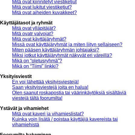
Mitä ovat kiinnitetyt viestiketjut
Mitä ovat lukitut viestiketjut?
Mitä ovat aiheiden kuvakkeet?
Käyttäjätasot ja ryhmät
Mitä ovat ylläpitäjät?
Mitä ovatr valvojat?
Mitä ovat käyttäjäryhmät?
Missä ovat käyttäjäryhmät ja miten liityn sellaiseen?
Miten pääsen käyttäjäryhmän johtajaksi?
Miksi jotkut käyttäjäryhmät näkyvät eri väreillä?
Mikä on “oletusryhmä”?
Mikä on “Tiimi” linkki?
Yksityisviestit
En voi lähettää yksityisviestejä!
Saan yksityisviestejä joita en halua!
Olen saanut roskapostia tai väärinkäytöksiä sisältäviä
viestejä tältä foorumilta!
Ystävät ja vihamiehet
Mitä ovat kaveri ja vihamieslistat?
Kuinka voin lisätä / poistaa käyttäjiä kavereista tai
vihamiehistä
Foorumilta hakeminen