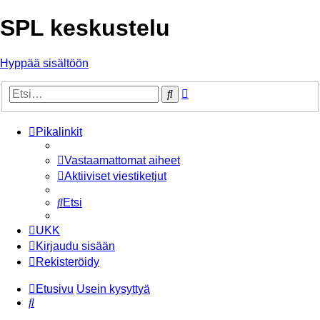
SPL keskustelu
Hyppää sisältöön
Tarkennettu
Etsi
haku
Pikalinkit
Vastaamattomat aiheet
Aktiiviset viestiketjut
Etsi
UKK
Kirjaudu sisään
Rekisteröidy
Etusivu
Usein kysyttyä
Etsi