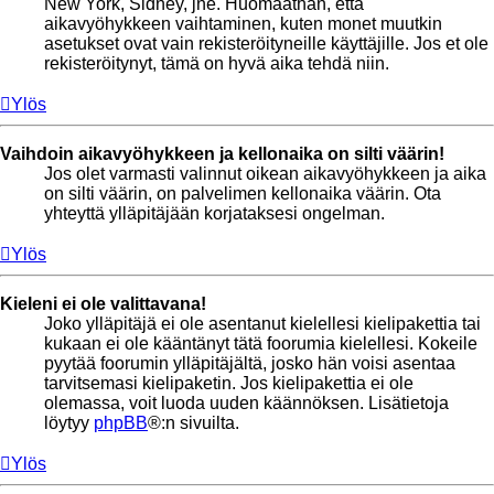
New York, Sidney, jne. Huomaathan, että
aikavyöhykkeen vaihtaminen, kuten monet muutkin
asetukset ovat vain rekisteröityneille käyttäjille. Jos et ole
rekisteröitynyt, tämä on hyvä aika tehdä niin.
Ylös
Vaihdoin aikavyöhykkeen ja kellonaika on silti väärin!
Jos olet varmasti valinnut oikean aikavyöhykkeen ja aika
on silti väärin, on palvelimen kellonaika väärin. Ota
yhteyttä ylläpitäjään korjataksesi ongelman.
Ylös
Kieleni ei ole valittavana!
Joko ylläpitäjä ei ole asentanut kielellesi kielipakettia tai
kukaan ei ole kääntänyt tätä foorumia kielellesi. Kokeile
pyytää foorumin ylläpitäjältä, josko hän voisi asentaa
tarvitsemasi kielipaketin. Jos kielipakettia ei ole
olemassa, voit luoda uuden käännöksen. Lisätietoja
löytyy
phpBB
®:n sivuilta.
Ylös