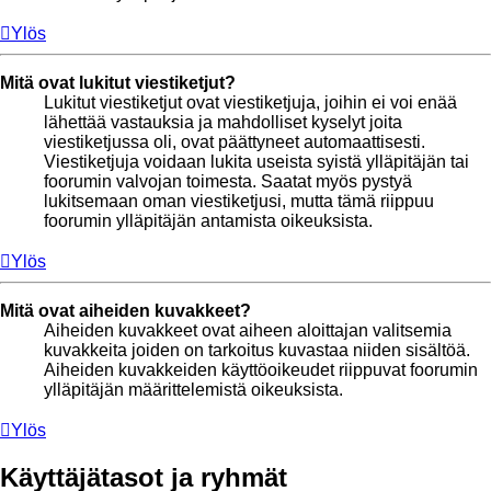
Ylös
Mitä ovat lukitut viestiketjut?
Lukitut viestiketjut ovat viestiketjuja, joihin ei voi enää
lähettää vastauksia ja mahdolliset kyselyt joita
viestiketjussa oli, ovat päättyneet automaattisesti.
Viestiketjuja voidaan lukita useista syistä ylläpitäjän tai
foorumin valvojan toimesta. Saatat myös pystyä
lukitsemaan oman viestiketjusi, mutta tämä riippuu
foorumin ylläpitäjän antamista oikeuksista.
Ylös
Mitä ovat aiheiden kuvakkeet?
Aiheiden kuvakkeet ovat aiheen aloittajan valitsemia
kuvakkeita joiden on tarkoitus kuvastaa niiden sisältöä.
Aiheiden kuvakkeiden käyttöoikeudet riippuvat foorumin
ylläpitäjän määrittelemistä oikeuksista.
Ylös
Käyttäjätasot ja ryhmät