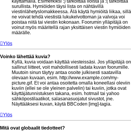
käyttämällä. Esimerkiksi :) tarkoittaa iloista ja :( tarkoittaa
surullista. Hymiöiden täysi lista on nähtävillä
viestinlähetyslomakkeessa. Älä käytä hymiöitä liikaa, sillä
ne voivat tehdä viestistä lukukelvottoman ja valvoja voi
poistaa niitä tai viestin kokonaan. Foorumin ylläpitäjä on
voinut myös määritellä rajan yksittäisen viestin hymiöiden
määrälle.
Ylös
Voinko lähettää kuvia?
Kyllä, kuvia voidaan käyttää viesteissäsi. Jos ylläpitäjä on
sallinut liitteet, voit mahdollisesti ladata kuvan foorumille.
Muutoin sinun täytyy antaa osoite julkisesti saatavilla
olevaan kuvaan, esim. http://www.example.com/my-
picture.gif. Et voi antaa osoitetta omalla koneellasi oleviin
kuviin (ellei se ole yleinen palvelin) tai kuviin, jotka ovat
käyttäjätunnistuksen takana, esim. hotmail tai yahoo
sähköpostilaatikot, salasanasuojatut sivustot, jne.
Näyttääksesi kuvan, käytä BBCoden [img]-tagia.
Ylös
Mitä ovat globaalit tiedotteet?