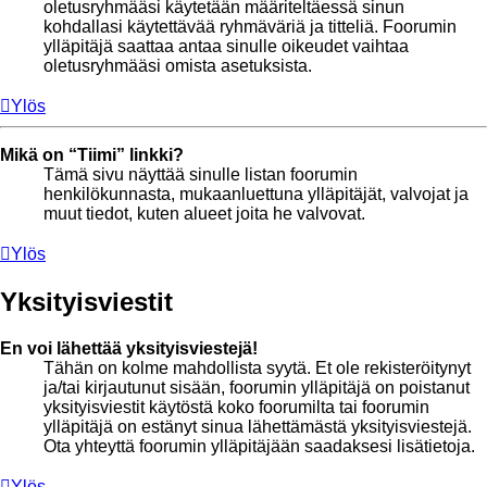
oletusryhmääsi käytetään määriteltäessä sinun
kohdallasi käytettävää ryhmäväriä ja titteliä. Foorumin
ylläpitäjä saattaa antaa sinulle oikeudet vaihtaa
oletusryhmääsi omista asetuksista.
Ylös
Mikä on “Tiimi” linkki?
Tämä sivu näyttää sinulle listan foorumin
henkilökunnasta, mukaanluettuna ylläpitäjät, valvojat ja
muut tiedot, kuten alueet joita he valvovat.
Ylös
Yksityisviestit
En voi lähettää yksityisviestejä!
Tähän on kolme mahdollista syytä. Et ole rekisteröitynyt
ja/tai kirjautunut sisään, foorumin ylläpitäjä on poistanut
yksityisviestit käytöstä koko foorumilta tai foorumin
ylläpitäjä on estänyt sinua lähettämästä yksityisviestejä.
Ota yhteyttä foorumin ylläpitäjään saadaksesi lisätietoja.
Ylös