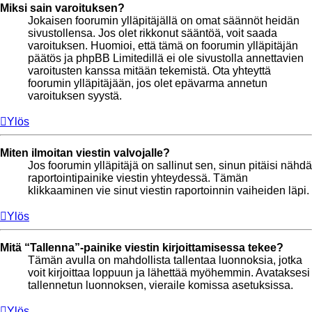
Miksi sain varoituksen?
Jokaisen foorumin ylläpitäjällä on omat säännöt heidän
sivustollensa. Jos olet rikkonut sääntöä, voit saada
varoituksen. Huomioi, että tämä on foorumin ylläpitäjän
päätös ja phpBB Limitedillä ei ole sivustolla annettavien
varoitusten kanssa mitään tekemistä. Ota yhteyttä
foorumin ylläpitäjään, jos olet epävarma annetun
varoituksen syystä.
Ylös
Miten ilmoitan viestin valvojalle?
Jos foorumin ylläpitäjä on sallinut sen, sinun pitäisi nähdä
raportointipainike viestin yhteydessä. Tämän
klikkaaminen vie sinut viestin raportoinnin vaiheiden läpi.
Ylös
Mitä “Tallenna”-painike viestin kirjoittamisessa tekee?
Tämän avulla on mahdollista tallentaa luonnoksia, jotka
voit kirjoittaa loppuun ja lähettää myöhemmin. Avataksesi
tallennetun luonnoksen, vieraile komissa asetuksissa.
Ylös