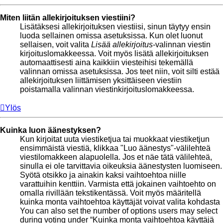
Miten liitän allekirjoituksen viestiini?
Lisätäksesi allekirjoituksen viestiisi, sinun täytyy ensin
luoda sellainen omissa asetuksissa. Kun olet luonut
sellaisen, voit valita
Lisää allekirjoitus
-valinnan viestin
kirjoituslomakkeessa. Voit myös lisätä allekirjoituksen
automaattisesti aina kaikkiin viesteihisi tekemällä
valinnan omissa asetuksissa. Jos teet niin, voit silti estää
allekirjoituksen liittämisen yksittäiseen viestiin
poistamalla valinnan viestinkirjoituslomakkeessa.
Ylös
Kuinka luon äänestyksen?
Kun kirjoitat uuta viestiketjua tai muokkaat viestiketjun
ensimmäistä viestiä, klikkaa "Luo äänestys"-välilehteä
viestilomakkeen alapuolella. Jos et näe tätä välilehteä,
sinulla ei ole tarvittavia oikeuksia äänestysten luomiseen.
Syötä otsikko ja ainakin kaksi vaihtoehtoa niille
varattuihin kenttiin. Varmista että jokainen vaihtoehto on
omalla rivillään tekstikentässä. Voit myös määritellä
kuinka monta vaihtoehtoa käyttäjät voivat valita kohdasta
You can also set the number of options users may select
during voting under “Kuinka monta vaihtoehtoa käyttäjä