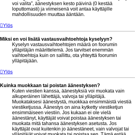
voi valita”, äänestyksen kesto päivinä (0 kestää
loputtomasti) ja viimeisenä voit antaa käyttäjille
mahdollisuuden muuttaa ääntään.
Ylös
Miksi en voi lisätä vastausvaihtoehtoja kyselyyn?
Kyselyn vastausvaihtoehtojen määrä on foorumin
ylläpitäjän määrittelemä. Jos tarvitset enemmän
vaihtoehtoja kuin on sallittu, ota yhteyttä foorumin
ylläpitäjään.
Ylös
Kuinka muokkaan tai poistan äänestyksen?
Kuten viestien kanssa, äänestyksiä voi muokata vain
alkuperäinen lähettäjä, valvoja tai ylläpitäjä.
Muokataksesi äänestystä, muokkaa ensimmäistä viestiä
viestiketjussa. Äänestys on aina kytketty viestiketjun
ensimmäiseen viestiin. Jos kukaan ei ole vielä
äänestänyt, käyttäjät voivat poistaa äänestyksen tai
muokata mitä tahansa äänestyksen asetusta. Jos
käyttäjät ovat kuitenkin jo äänestäneet, vain valvojat tai
ylläpitäjät voivat muokata tai poistaa sen. Tämä estää