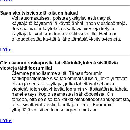
Saan yksityisviestejä joita en halua!
Voit automaattisesti poistaa yksityisviestit tietyltä
käyttäjältä käyttämällä käyttäjänhallinnan viestisääntöjä.
Jos saat väärinkäytöksiä sisältäviä viestejä tietyltä
käyttäjältä, voit raportoida viestit valvojille. Heillä on
oikeudet estää käyttäjiä lähettämästä yksityisviestejä.
Ylös
Olen saanut roskapostia tai väärinkäytöksiä sisältäviä
viestejä tältä foorumilta!
Olemme pahoillamme siitä. Tämän foorumin
sähköpostilomake sisältää ominaisuuksia, jotka yrittävät
estää ja seurata käyttäjiä, jotka lähettävät sellaisia
viestejä, joten ota yhteyttä foorumin ylläpitäjään ja lähetä
hänelle täysi kopio saamastasi sähköpostista. On
tärkeää, että se sisältää kaikki otsaketiedot sähköpostista,
jotka sisältävät viestin lähettäjän tiedot. Foorumin
ylläpitäjä voi sitten toimia tarpeen mukaan.
Ylös