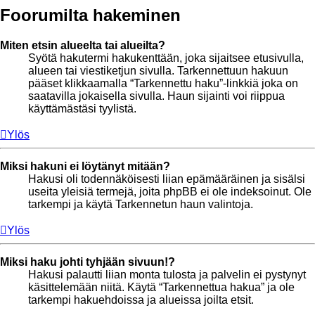
Foorumilta hakeminen
Miten etsin alueelta tai alueilta?
Syötä hakutermi hakukenttään, joka sijaitsee etusivulla,
alueen tai viestiketjun sivulla. Tarkennettuun hakuun
pääset klikkaamalla “Tarkennettu haku”-linkkiä joka on
saatavilla jokaisella sivulla. Haun sijainti voi riippua
käyttämästäsi tyylistä.
Ylös
Miksi hakuni ei löytänyt mitään?
Hakusi oli todennäköisesti liian epämääräinen ja sisälsi
useita yleisiä termejä, joita phpBB ei ole indeksoinut. Ole
tarkempi ja käytä Tarkennetun haun valintoja.
Ylös
Miksi haku johti tyhjään sivuun!?
Hakusi palautti liian monta tulosta ja palvelin ei pystynyt
käsittelemään niitä. Käytä “Tarkennettua hakua” ja ole
tarkempi hakuehdoissa ja alueissa joilta etsit.