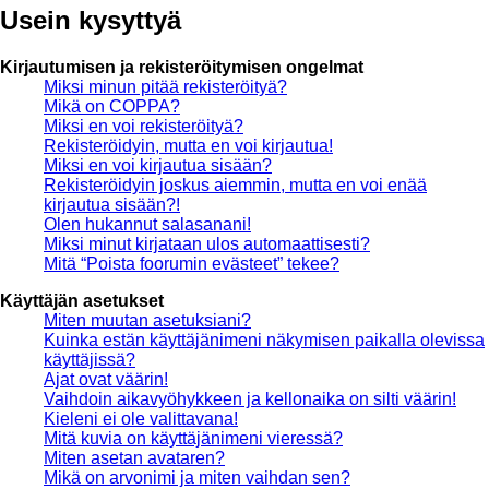
Usein kysyttyä
Kirjautumisen ja rekisteröitymisen ongelmat
Miksi minun pitää rekisteröityä?
Mikä on COPPA?
Miksi en voi rekisteröityä?
Rekisteröidyin, mutta en voi kirjautua!
Miksi en voi kirjautua sisään?
Rekisteröidyin joskus aiemmin, mutta en voi enää
kirjautua sisään?!
Olen hukannut salasanani!
Miksi minut kirjataan ulos automaattisesti?
Mitä “Poista foorumin evästeet” tekee?
Käyttäjän asetukset
Miten muutan asetuksiani?
Kuinka estän käyttäjänimeni näkymisen paikalla olevissa
käyttäjissä?
Ajat ovat väärin!
Vaihdoin aikavyöhykkeen ja kellonaika on silti väärin!
Kieleni ei ole valittavana!
Mitä kuvia on käyttäjänimeni vieressä?
Miten asetan avataren?
Mikä on arvonimi ja miten vaihdan sen?