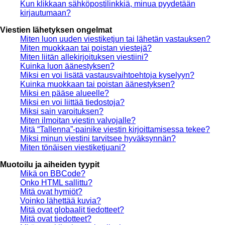
Kun klikkaan sähköpostilinkkiä, minua pyydetään
kirjautumaan?
Viestien lähetyksen ongelmat
Miten luon uuden viestiketjun tai lähetän vastauksen?
Miten muokkaan tai poistan viestejä?
Miten liitän allekirjoituksen viestiini?
Kuinka luon äänestyksen?
Miksi en voi lisätä vastausvaihtoehtoja kyselyyn?
Kuinka muokkaan tai poistan äänestyksen?
Miksi en pääse alueelle?
Miksi en voi liittää tiedostoja?
Miksi sain varoituksen?
Miten ilmoitan viestin valvojalle?
Mitä “Tallenna”-painike viestin kirjoittamisessa tekee?
Miksi minun viestini tarvitsee hyväksynnän?
Miten tönäisen viestiketjuani?
Muotoilu ja aiheiden tyypit
Mikä on BBCode?
Onko HTML sallittu?
Mitä ovat hymiöt?
Voinko lähettää kuvia?
Mitä ovat globaalit tiedotteet?
Mitä ovat tiedotteet?