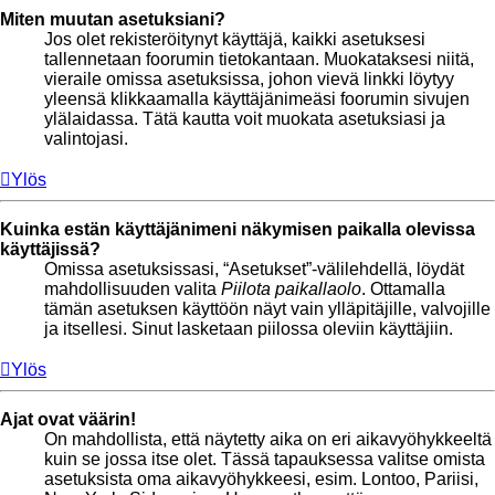
Miten muutan asetuksiani?
Jos olet rekisteröitynyt käyttäjä, kaikki asetuksesi
tallennetaan foorumin tietokantaan. Muokataksesi niitä,
vieraile omissa asetuksissa, johon vievä linkki löytyy
yleensä klikkaamalla käyttäjänimeäsi foorumin sivujen
ylälaidassa. Tätä kautta voit muokata asetuksiasi ja
valintojasi.
Ylös
Kuinka estän käyttäjänimeni näkymisen paikalla olevissa
käyttäjissä?
Omissa asetuksissasi, “Asetukset”-välilehdellä, löydät
mahdollisuuden valita
Piilota paikallaolo
. Ottamalla
tämän asetuksen käyttöön näyt vain ylläpitäjille, valvojille
ja itsellesi. Sinut lasketaan piilossa oleviin käyttäjiin.
Ylös
Ajat ovat väärin!
On mahdollista, että näytetty aika on eri aikavyöhykkeeltä
kuin se jossa itse olet. Tässä tapauksessa valitse omista
asetuksista oma aikavyöhykkeesi, esim. Lontoo, Pariisi,