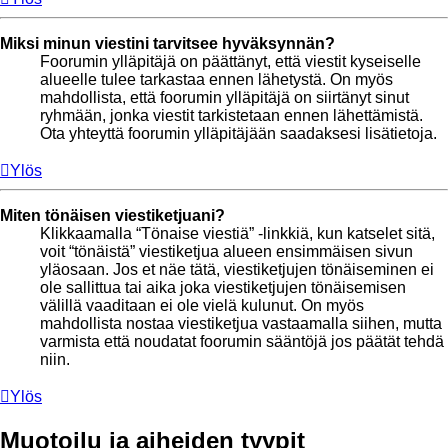
Miksi minun viestini tarvitsee hyväksynnän?
Foorumin ylläpitäjä on päättänyt, että viestit kyseiselle
alueelle tulee tarkastaa ennen lähetystä. On myös
mahdollista, että foorumin ylläpitäjä on siirtänyt sinut
ryhmään, jonka viestit tarkistetaan ennen lähettämistä.
Ota yhteyttä foorumin ylläpitäjään saadaksesi lisätietoja.
Ylös
Miten tönäisen viestiketjuani?
Klikkaamalla “Tönaise viestiä” -linkkiä, kun katselet sitä,
voit “tönäistä” viestiketjua alueen ensimmäisen sivun
yläosaan. Jos et näe tätä, viestiketjujen tönäiseminen ei
ole sallittua tai aika joka viestiketjujen tönäisemisen
välillä vaaditaan ei ole vielä kulunut. On myös
mahdollista nostaa viestiketjua vastaamalla siihen, mutta
varmista että noudatat foorumin sääntöjä jos päätät tehdä
niin.
Ylös
Muotoilu ja aiheiden tyypit