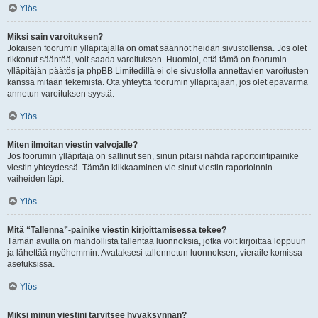
Ylös
Miksi sain varoituksen?
Jokaisen foorumin ylläpitäjällä on omat säännöt heidän sivustollensa. Jos olet
rikkonut sääntöä, voit saada varoituksen. Huomioi, että tämä on foorumin
ylläpitäjän päätös ja phpBB Limitedillä ei ole sivustolla annettavien varoitusten
kanssa mitään tekemistä. Ota yhteyttä foorumin ylläpitäjään, jos olet epävarma
annetun varoituksen syystä.
Ylös
Miten ilmoitan viestin valvojalle?
Jos foorumin ylläpitäjä on sallinut sen, sinun pitäisi nähdä raportointipainike
viestin yhteydessä. Tämän klikkaaminen vie sinut viestin raportoinnin
vaiheiden läpi.
Ylös
Mitä “Tallenna”-painike viestin kirjoittamisessa tekee?
Tämän avulla on mahdollista tallentaa luonnoksia, jotka voit kirjoittaa loppuun
ja lähettää myöhemmin. Avataksesi tallennetun luonnoksen, vieraile komissa
asetuksissa.
Ylös
Miksi minun viestini tarvitsee hyväksynnän?