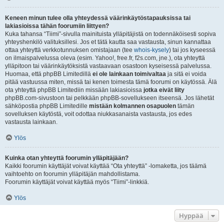
Keneen minun tulee olla yhteydessä väärinkäytöstapauksissa tai
lakiasioissa tähän foorumiin liittyen?
Kuka tahansa “Tiimi”-sivulla mainituista ylläpitäjistä on todennäköisesti sopiva
yhteyshenkilö valituksillesi. Jos et tätä kautta saa vastausta, sinun kannattaa
ottaa yhteyttä verkkotunnuksen omistajaan (tee
whois-kysely
) tai jos kyseessä
on ilmaispalvelussa oleva (esim. Yahoo!, free.fr, f2s.com, jne.), ota yhteyttä
ylläpitoon tai väärinkäytöksistä vastaavaan osastoon kyseisessä palvelussa.
Huomaa, että phpBB Limitedillä
ei ole lainkaan toimivaltaa
ja sitä ei voida
pitää vastuussa miten, missä tai kenen toimesta tämä foorumi on käytössä. Älä
ota yhteyttä phpBB Limitediin missään lakiasioissa
jotka eivät liity
phpBB.com-sivustoon tai pelkkään phpBB-sovellukseen itseensä. Jos lähetät
sähköpostia phpBB Limitedille
mistään kolmannen osapuolen
tämän
sovelluksen käytöstä, voit odottaa niukkasanaista vastausta, jos edes
vastausta lainkaan.
Ylös
Kuinka otan yhteyttä foorumin ylläpitäjään?
Kaikki foorumin käyttäjät voivat käyttää “Ota yhteyttä” -lomaketta, jos täämä
vaihtoehto on foorumin ylläpitäjän mahdollistama.
Foorumin käyttäjät voivat käyttää myös “Tiimi”-linkkiä.
Ylös
Hyppää