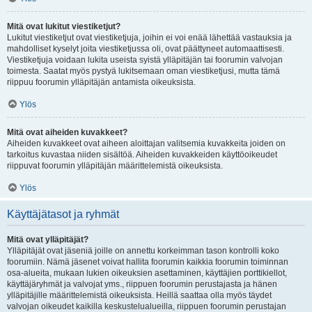
Mitä ovat lukitut viestiketjut?
Lukitut viestiketjut ovat viestiketjuja, joihin ei voi enää lähettää vastauksia ja
mahdolliset kyselyt joita viestiketjussa oli, ovat päättyneet automaattisesti.
Viestiketjuja voidaan lukita useista syistä ylläpitäjän tai foorumin valvojan
toimesta. Saatat myös pystyä lukitsemaan oman viestiketjusi, mutta tämä
riippuu foorumin ylläpitäjän antamista oikeuksista.
Ylös
Mitä ovat aiheiden kuvakkeet?
Aiheiden kuvakkeet ovat aiheen aloittajan valitsemia kuvakkeita joiden on
tarkoitus kuvastaa niiden sisältöä. Aiheiden kuvakkeiden käyttöoikeudet
riippuvat foorumin ylläpitäjän määrittelemistä oikeuksista.
Ylös
Käyttäjätasot ja ryhmät
Mitä ovat ylläpitäjät?
Ylläpitäjät ovat jäseniä joille on annettu korkeimman tason kontrolli koko
foorumiin. Nämä jäsenet voivat hallita foorumin kaikkia foorumin toiminnan
osa-alueita, mukaan lukien oikeuksien asettaminen, käyttäjien porttikiellot,
käyttäjäryhmät ja valvojat yms., riippuen foorumin perustajasta ja hänen
ylläpitäjille määrittelemistä oikeuksista. Heillä saattaa olla myös täydet
valvojan oikeudet kaikilla keskustelualueilla, riippuen foorumin perustajan