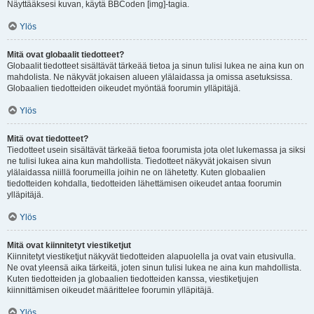
Näyttääksesi kuvan, käytä BBCoden [img]-tagia.
Ylös
Mitä ovat globaalit tiedotteet?
Globaalit tiedotteet sisältävät tärkeää tietoa ja sinun tulisi lukea ne aina kun on
mahdolista. Ne näkyvät jokaisen alueen ylälaidassa ja omissa asetuksissa.
Globaalien tiedotteiden oikeudet myöntää foorumin ylläpitäjä.
Ylös
Mitä ovat tiedotteet?
Tiedotteet usein sisältävät tärkeää tietoa foorumista jota olet lukemassa ja siksi
ne tulisi lukea aina kun mahdollista. Tiedotteet näkyvät jokaisen sivun
ylälaidassa niillä foorumeilla joihin ne on lähetetty. Kuten globaalien
tiedotteiden kohdalla, tiedotteiden lähettämisen oikeudet antaa foorumin
ylläpitäjä.
Ylös
Mitä ovat kiinnitetyt viestiketjut
Kiinnitetyt viestiketjut näkyvät tiedotteiden alapuolella ja ovat vain etusivulla.
Ne ovat yleensä aika tärkeitä, joten sinun tulisi lukea ne aina kun mahdollista.
Kuten tiedotteiden ja globaalien tiedotteiden kanssa, viestiketjujen
kiinnittämisen oikeudet määrittelee foorumin ylläpitäjä.
Ylös