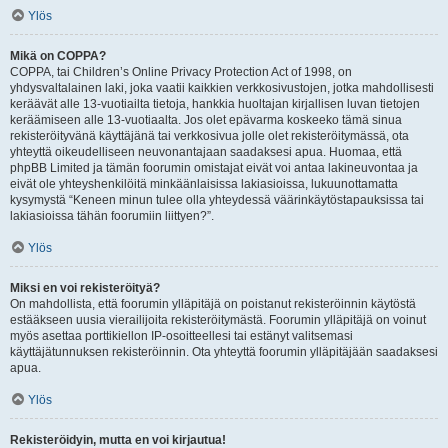
Ylös
Mikä on COPPA?
COPPA, tai Children’s Online Privacy Protection Act of 1998, on
yhdysvaltalainen laki, joka vaatii kaikkien verkkosivustojen, jotka mahdollisesti
keräävät alle 13-vuotiailta tietoja, hankkia huoltajan kirjallisen luvan tietojen
keräämiseen alle 13-vuotiaalta. Jos olet epävarma koskeeko tämä sinua
rekisteröityvänä käyttäjänä tai verkkosivua jolle olet rekisteröitymässä, ota
yhteyttä oikeudelliseen neuvonantajaan saadaksesi apua. Huomaa, että
phpBB Limited ja tämän foorumin omistajat eivät voi antaa lakineuvontaa ja
eivät ole yhteyshenkilöitä minkäänlaisissa lakiasioissa, lukuunottamatta
kysymystä “Keneen minun tulee olla yhteydessä väärinkäytöstapauksissa tai
lakiasioissa tähän foorumiin liittyen?”.
Ylös
Miksi en voi rekisteröityä?
On mahdollista, että foorumin ylläpitäjä on poistanut rekisteröinnin käytöstä
estääkseen uusia vierailijoita rekisteröitymästä. Foorumin ylläpitäjä on voinut
myös asettaa porttikiellon IP-osoitteellesi tai estänyt valitsemasi
käyttäjätunnuksen rekisteröinnin. Ota yhteyttä foorumin ylläpitäjään saadaksesi
apua.
Ylös
Rekisteröidyin, mutta en voi kirjautua!