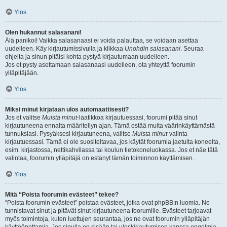
Ylös
Olen hukannut salasanani!
Älä panikoi! Vaikka salasanaasi ei voida palauttaa, se voidaan asettaa
uudelleen. Käy kirjautumissivulla ja klikkaa
Unohdin salasanani
. Seuraa
ohjeita ja sinun pitäisi kohta pystyä kirjautumaan uudelleen.
Jos et pysty asettamaan salasanaasi uudelleen, ota yhteyttä foorumin
ylläpitäjään.
Ylös
Miksi minut kirjataan ulos automaattisesti?
Jos et valitse
Muista minut
-laatikkoa kirjautuessasi, foorumi pitää sinut
kirjautuneena ennalta määritellyn ajan. Tämä estää muita väärinkäyttämästä
tunnuksiasi. Pysyäksesi kirjautuneena, valitse
Muista minut
-valinta
kirjautuessasi. Tämä ei ole suositeltavaa, jos käytät foorumia jaetulta koneelta,
esim. kirjastossa, nettikahvilassa tai koulun tietokoneluokassa. Jos et näe tätä
valintaa, foorumin ylläpitäjä on estänyt tämän toiminnon käyttämisen.
Ylös
Mitä “Poista foorumin evästeet” tekee?
“Poista foorumin evästeet” poistaa evästeet, jotka ovat phpBB:n luomia. Ne
tunnistavat sinut ja pitävät sinut kirjautuneena foorumille. Evästeet tarjoavat
myös toimintoja, kuten luettujen seurantaa, jos ne ovat foorumin ylläpitäjän