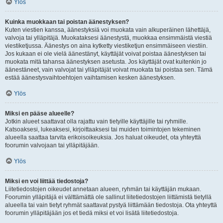
Ylös
Kuinka muokkaan tai poistan äänestyksen?
Kuten viestien kanssa, äänestyksiä voi muokata vain alkuperäinen lähettäjä,
valvoja tai ylläpitäjä. Muokataksesi äänestystä, muokkaa ensimmäistä viestiä
viestiketjussa. Äänestys on aina kytketty viestiketjun ensimmäiseen viestiin.
Jos kukaan ei ole vielä äänestänyt, käyttäjät voivat poistaa äänestyksen tai
muokata mitä tahansa äänestyksen asetusta. Jos käyttäjät ovat kuitenkin jo
äänestäneet, vain valvojat tai ylläpitäjät voivat muokata tai poistaa sen. Tämä
estää äänestysvaihtoehtojen vaihtamisen kesken äänestyksen.
Ylös
Miksi en pääse alueelle?
Jotkin alueet saattavat olla rajattu vain tietyille käyttäjille tai ryhmille.
Katsoaksesi, lukeaksesi, kirjoittaaksesi tai muiden toimintojen tekeminen
alueella saattaa tarvita erikoisoikeuksia. Jos haluat oikeudet, ota yhteyttä
foorumin valvojaan tai ylläpitäjään.
Ylös
Miksi en voi liittää tiedostoja?
Liitetiedostojen oikeudet annetaan alueen, ryhmän tai käyttäjän mukaan.
Foorumin ylläpitäjä ei välttämättä ole sallinut liitetiedostojen liittämistä tietyllä
alueella tai vain tietyt ryhmät saattavat pystyä liittämään tiedostoja. Ota yhteyttä
foorumin ylläpitäjään jos et tiedä miksi et voi lisätä liitetiedostoja.