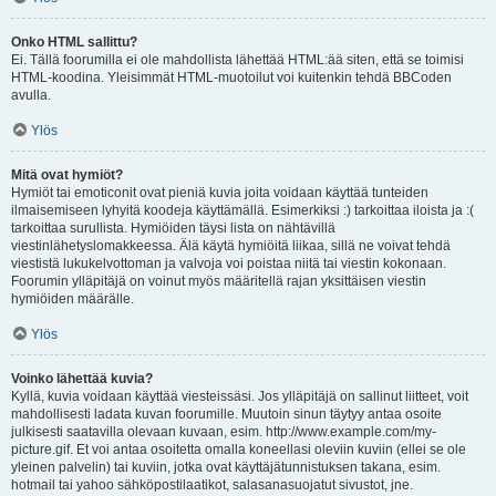
Onko HTML sallittu?
Ei. Tällä foorumilla ei ole mahdollista lähettää HTML:ää siten, että se toimisi
HTML-koodina. Yleisimmät HTML-muotoilut voi kuitenkin tehdä BBCoden
avulla.
Ylös
Mitä ovat hymiöt?
Hymiöt tai emoticonit ovat pieniä kuvia joita voidaan käyttää tunteiden
ilmaisemiseen lyhyitä koodeja käyttämällä. Esimerkiksi :) tarkoittaa iloista ja :(
tarkoittaa surullista. Hymiöiden täysi lista on nähtävillä
viestinlähetyslomakkeessa. Älä käytä hymiöitä liikaa, sillä ne voivat tehdä
viestistä lukukelvottoman ja valvoja voi poistaa niitä tai viestin kokonaan.
Foorumin ylläpitäjä on voinut myös määritellä rajan yksittäisen viestin
hymiöiden määrälle.
Ylös
Voinko lähettää kuvia?
Kyllä, kuvia voidaan käyttää viesteissäsi. Jos ylläpitäjä on sallinut liitteet, voit
mahdollisesti ladata kuvan foorumille. Muutoin sinun täytyy antaa osoite
julkisesti saatavilla olevaan kuvaan, esim. http://www.example.com/my-
picture.gif. Et voi antaa osoitetta omalla koneellasi oleviin kuviin (ellei se ole
yleinen palvelin) tai kuviin, jotka ovat käyttäjätunnistuksen takana, esim.
hotmail tai yahoo sähköpostilaatikot, salasanasuojatut sivustot, jne.