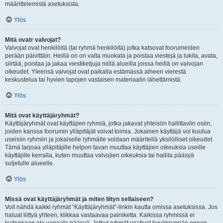
määrittelemistä asetuksista.
Ylös
Mitä ovatr valvojat?
Valvojat ovat henkilöitä (tai ryhmä henkilöitä) jotka katsovat foorumeiden
perään päivittäin. Heillä on on valta muokata ja poistaa viestejä ja lukita, avata,
siirtää, poistaa ja jakaa viestiketjuja niillä alueilla joissa heillä on valvojan
oikeudet. Yleensä valvojat ovat paikalla estämässä aiheen vierestä
keskustelua tai hyvien tapojen vastaisen materiaalin lähettämistä.
Ylös
Mitä ovat käyttäjäryhmät?
Käyttäjäryhmät ovat käyttäjien ryhmiä, jotka jakavat yhteisön hallittaviin osiin,
joiden kanssa foorumin ylläpitäjät voivat toimia. Jokainen käyttäjä voi kuulua
useisiin ryhmiin ja jokaiselle ryhmälle voidaan määritellä yksilölliset oikeudet.
Tämä tarjoaa ylläpitäjille helpon tavan muuttaa käyttäjien oikeuksia useille
käyttäjille kerralla, kuten muuttaa valvojien oikeuksia tai hallita pääsyä
suljetulle alueelle.
Ylös
Missä ovat käyttäjäryhmät ja miten liityn sellaiseen?
Voit nähdä kaikki ryhmät “Käyttäjäryhmät”-linkin kautta omissa asetuksissa. Jos
haluat liittyä yhteen, klikkaa vastaavaa painiketta. Kaikissa ryhmissä ei