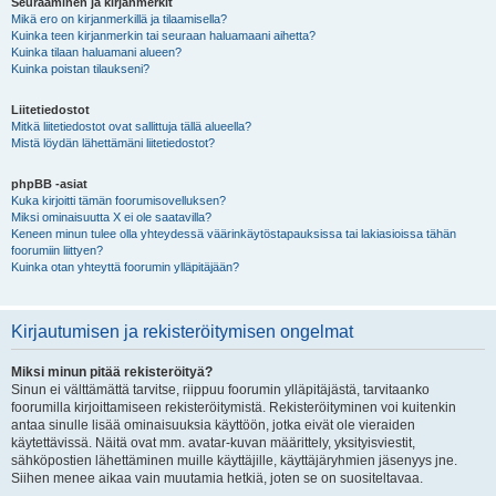
Seuraaminen ja kirjanmerkit
Mikä ero on kirjanmerkillä ja tilaamisella?
Kuinka teen kirjanmerkin tai seuraan haluamaani aihetta?
Kuinka tilaan haluamani alueen?
Kuinka poistan tilaukseni?
Liitetiedostot
Mitkä liitetiedostot ovat sallittuja tällä alueella?
Mistä löydän lähettämäni liitetiedostot?
phpBB -asiat
Kuka kirjoitti tämän foorumisovelluksen?
Miksi ominaisuutta X ei ole saatavilla?
Keneen minun tulee olla yhteydessä väärinkäytöstapauksissa tai lakiasioissa tähän
foorumiin liittyen?
Kuinka otan yhteyttä foorumin ylläpitäjään?
Kirjautumisen ja rekisteröitymisen ongelmat
Miksi minun pitää rekisteröityä?
Sinun ei välttämättä tarvitse, riippuu foorumin ylläpitäjästä, tarvitaanko
foorumilla kirjoittamiseen rekisteröitymistä. Rekisteröityminen voi kuitenkin
antaa sinulle lisää ominaisuuksia käyttöön, jotka eivät ole vieraiden
käytettävissä. Näitä ovat mm. avatar-kuvan määrittely, yksityisviestit,
sähköpostien lähettäminen muille käyttäjille, käyttäjäryhmien jäsenyys jne.
Siihen menee aikaa vain muutamia hetkiä, joten se on suositeltavaa.