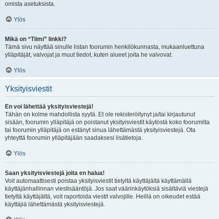
omista asetuksista.
Ylös
Mikä on “Tiimi” linkki?
Tämä sivu näyttää sinulle listan foorumin henkilökunnasta, mukaanluettuna
ylläpitäjät, valvojat ja muut tiedot, kuten alueet joita he valvovat.
Ylös
Yksityisviestit
En voi lähettää yksityisviestejä!
Tähän on kolme mahdollista syytä. Et ole rekisteröitynyt ja/tai kirjautunut
sisään, foorumin ylläpitäjä on poistanut yksityisviestit käytöstä koko foorumilta
tai foorumin ylläpitäjä on estänyt sinua lähettämästä yksityisviestejä. Ota
yhteyttä foorumin ylläpitäjään saadaksesi lisätietoja.
Ylös
Saan yksityisviestejä joita en halua!
Voit automaattisesti poistaa yksityisviestit tietyltä käyttäjältä käyttämällä
käyttäjänhallinnan viestisääntöjä. Jos saat väärinkäytöksiä sisältäviä viestejä
tietyltä käyttäjältä, voit raportoida viestit valvojille. Heillä on oikeudet estää
käyttäjiä lähettämästä yksityisviestejä.