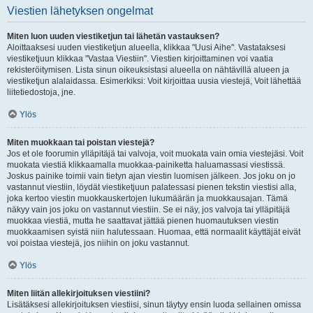
Viestien lähetyksen ongelmat
Miten luon uuden viestiketjun tai lähetän vastauksen?
Aloittaaksesi uuden viestiketjun alueella, klikkaa "Uusi Aihe". Vastataksesi
viestiketjuun klikkaa "Vastaa Viestiin". Viestien kirjoittaminen voi vaatia
rekisteröitymisen. Lista sinun oikeuksistasi alueella on nähtävillä alueen ja
viestiketjun alalaidassa. Esimerkiksi: Voit kirjoittaa uusia viestejä, Voit lähettää
liitetiedostoja, jne.
Ylös
Miten muokkaan tai poistan viestejä?
Jos et ole foorumin ylläpitäjä tai valvoja, voit muokata vain omia viestejäsi. Voit
muokata viestiä klikkaamalla muokkaa-painiketta haluamassasi viestissä.
Joskus painike toimii vain tietyn ajan viestin luomisen jälkeen. Jos joku on jo
vastannut viestiin, löydät viestiketjuun palatessasi pienen tekstin viestisi alla,
joka kertoo viestin muokkauskertojen lukumäärän ja muokkausajan. Tämä
näkyy vain jos joku on vastannut viestiin. Se ei näy, jos valvoja tai ylläpitäjä
muokkaa viestiä, mutta he saattavat jättää pienen huomautuksen viestin
muokkaamisen syistä niin halutessaan. Huomaa, että normaalit käyttäjät eivät
voi poistaa viestejä, jos niihin on joku vastannut.
Ylös
Miten liitän allekirjoituksen viestiini?
Lisätäksesi allekirjoituksen viestiisi, sinun täytyy ensin luoda sellainen omissa