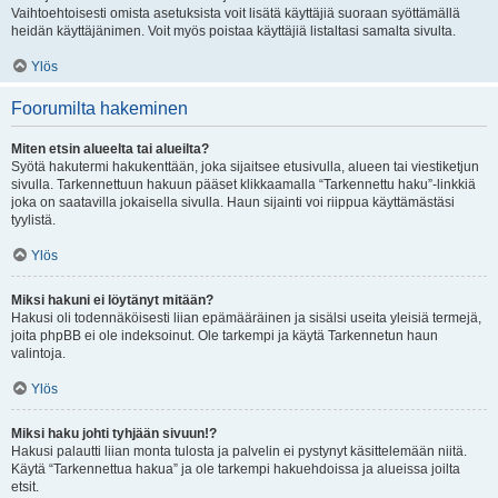
Vaihtoehtoisesti omista asetuksista voit lisätä käyttäjiä suoraan syöttämällä
heidän käyttäjänimen. Voit myös poistaa käyttäjiä listaltasi samalta sivulta.
Ylös
Foorumilta hakeminen
Miten etsin alueelta tai alueilta?
Syötä hakutermi hakukenttään, joka sijaitsee etusivulla, alueen tai viestiketjun
sivulla. Tarkennettuun hakuun pääset klikkaamalla “Tarkennettu haku”-linkkiä
joka on saatavilla jokaisella sivulla. Haun sijainti voi riippua käyttämästäsi
tyylistä.
Ylös
Miksi hakuni ei löytänyt mitään?
Hakusi oli todennäköisesti liian epämääräinen ja sisälsi useita yleisiä termejä,
joita phpBB ei ole indeksoinut. Ole tarkempi ja käytä Tarkennetun haun
valintoja.
Ylös
Miksi haku johti tyhjään sivuun!?
Hakusi palautti liian monta tulosta ja palvelin ei pystynyt käsittelemään niitä.
Käytä “Tarkennettua hakua” ja ole tarkempi hakuehdoissa ja alueissa joilta
etsit.