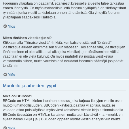
Foorumin ylläpitäjä on päättänyt, että viestit kyseiselle alueelle tulee tarkastaa
ennen lähetystä. On myös mahdollista, että foorumin ylläpitäjä on siirtänyt sinut
ryhmään, jonka viestit tarkistetaan ennen lähettämistä. Ota yhteyttä foorumin
ylläpitäjään saadaksesi lisätietoja.
Ylös
Miten tönäisen viestiketjuani?
Klikkaamalla “Tönaise viestiä” -linkkiä, kun katselet sitä, voit “tönäistä”
viestiketjua alueen ensimmäisen sivun yläosaan. Jos et näe tätä, viestiketjujen
tönäiseminen ei ole sallittua tai aika joka viestiketjujen tönäisemisen välillä
vaaditaan ei ole vielä kulunut. On myös mahdollista nostaa viestiketjua
vastaamalla siihen, mutta varmista että noudatat foorumin sääntöjä jos päätät
tehdä niin.
Ylös
Muotoilu ja aiheiden tyypit
Mikä on BBCode?
BBCode on HTML-kielen tapainen toteutus, joka tarjoaa tiettyjen viestin osien
muotoilumahdollisuuden. BBCoden käytöstä päättää ylläpitäjä, mutta se
voidaan ottaa pois käytöstä myös viestikohtaisesti viestin kirjoituslomakkeella.
BBCode itsessään on HTML:n kaltainen, mutta tagit käyttävät < ja > merkkien
sijaan hakasulkuja [ ja ]. BBCoden oppaan löydät viestinlähetyssivun kautta.
Ylös