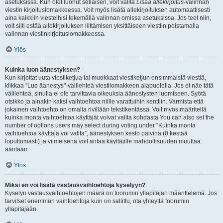
asetuksissa. Kun olet luonut sellaisen, voit valita
Lisää allekirjoitus
-valinnan
viestin kirjoituslomakkeessa. Voit myös lisätä allekirjoituksen automaattisesti
aina kaikkiin viesteihisi tekemällä valinnan omissa asetuksissa. Jos teet niin,
voit silti estää allekirjoituksen liittämisen yksittäiseen viestiin poistamalla
valinnan viestinkirjoituslomakkeessa.
Ylös
Kuinka luon äänestyksen?
Kun kirjoitat uuta viestiketjua tai muokkaat viestiketjun ensimmäistä viestiä,
klikkaa "Luo äänestys"-välilehteä viestilomakkeen alapuolella. Jos et näe tätä
välilehteä, sinulla ei ole tarvittavia oikeuksia äänestysten luomiseen. Syötä
otsikko ja ainakin kaksi vaihtoehtoa niille varattuihin kenttiin. Varmista että
jokainen vaihtoehto on omalla rivillään tekstikentässä. Voit myös määritellä
kuinka monta vaihtoehtoa käyttäjät voivat valita kohdasta You can also set the
number of options users may select during voting under “Kuinka monta
vaihtoehtoa käyttäjä voi valita”, äänestyksen kesto päivinä (0 kestää
loputtomasti) ja viimeisenä voit antaa käyttäjille mahdollisuuden muuttaa
ääntään.
Ylös
Miksi en voi lisätä vastausvaihtoehtoja kyselyyn?
Kyselyn vastausvaihtoehtojen määrä on foorumin ylläpitäjän määrittelemä. Jos
tarvitset enemmän vaihtoehtoja kuin on sallittu, ota yhteyttä foorumin
ylläpitäjään.