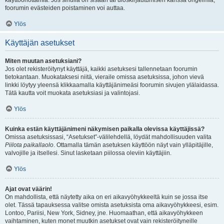
käyttöönottamia. Jos sinulla on sisään tai uloskirjautumisen kanssa ongelmia,
foorumin evästeiden poistaminen voi auttaa.
Ylös
Käyttäjän asetukset
Miten muutan asetuksiani?
Jos olet rekisteröitynyt käyttäjä, kaikki asetuksesi tallennetaan foorumin
tietokantaan. Muokataksesi niitä, vieraile omissa asetuksissa, johon vievä
linkki löytyy yleensä klikkaamalla käyttäjänimeäsi foorumin sivujen ylälaidassa.
Tätä kautta voit muokata asetuksiasi ja valintojasi.
Ylös
Kuinka estän käyttäjänimeni näkymisen paikalla olevissa käyttäjissä?
Omissa asetuksissasi, “Asetukset”-välilehdellä, löydät mahdollisuuden valita
Piilota paikallaolo
. Ottamalla tämän asetuksen käyttöön näyt vain ylläpitäjille,
valvojille ja itsellesi. Sinut lasketaan piilossa oleviin käyttäjiin.
Ylös
Ajat ovat väärin!
On mahdollista, että näytetty aika on eri aikavyöhykkeeltä kuin se jossa itse
olet. Tässä tapauksessa valitse omista asetuksista oma aikavyöhykkeesi, esim.
Lontoo, Pariisi, New York, Sidney, jne. Huomaathan, että aikavyöhykkeen
vaihtaminen, kuten monet muutkin asetukset ovat vain rekisteröityneille