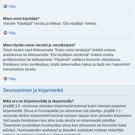
Ylös
Miten etsin käyttäjiä?
Vieraile “Käyttäjät”-sivulla ja klikkaa “Etsi käyttäjä”-linkkiä.
Ylös
Miten löydän omat viestini ja viestiketjuni?
Omat viestisi näet klikkaamalla “Katso omia viestejäsi”-linkkiä omissa
asetuksissa tai klikkaamalla “Etsi käyttäjän viesteistä”-linkkiä omalla
profiilisivullasi tai klikkaamalla “Pikalinkit”-valikkoa foorumin ylälaidassa.
Etsiäksesi omia viestiketjuja, käytä tarkennettua hakua ja täytä sen hakuehdot
haluamallasi tavalla.
Ylös
Seuraaminen ja kirjanmerkit
Mikä ero on kirjanmerkillä ja tilaamisella?
phpBB 3.0 -versiossa aiheiden kirjanmerkit toimivat kuten internet-selaimen
kirjanmerkit. Sinua ei huomautettu jos aiheeseen tuli päivitys. phpBB 3.1 -
versiosta lähtien kirjanmerkit toimivat samaan tapaan kuin aiheiden tilaaminen.
Voit saada ilmoituksen kun aihe josta sinulla on kirjanmerkki päivittyy.
Tilaaminen puolestaan huomauttaa sinua kun aiheeseen tai foorumiin tulee
päivitys. Huomautusten asetukset ja tilausten asetukset voidaan määrittää