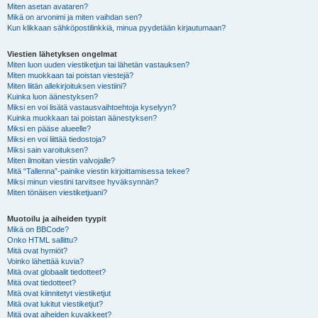
Miten asetan avataren?
Mikä on arvonimi ja miten vaihdan sen?
Kun klikkaan sähköpostilinkkiä, minua pyydetään kirjautumaan?
Viestien lähetyksen ongelmat
Miten luon uuden viestiketjun tai lähetän vastauksen?
Miten muokkaan tai poistan viestejä?
Miten liitän allekirjoituksen viestiini?
Kuinka luon äänestyksen?
Miksi en voi lisätä vastausvaihtoehtoja kyselyyn?
Kuinka muokkaan tai poistan äänestyksen?
Miksi en pääse alueelle?
Miksi en voi liittää tiedostoja?
Miksi sain varoituksen?
Miten ilmoitan viestin valvojalle?
Mitä “Tallenna”-painike viestin kirjoittamisessa tekee?
Miksi minun viestini tarvitsee hyväksynnän?
Miten tönäisen viestiketjuani?
Muotoilu ja aiheiden tyypit
Mikä on BBCode?
Onko HTML sallittu?
Mitä ovat hymiöt?
Voinko lähettää kuvia?
Mitä ovat globaalit tiedotteet?
Mitä ovat tiedotteet?
Mitä ovat kiinnitetyt viestiketjut
Mitä ovat lukitut viestiketjut?
Mitä ovat aiheiden kuvakkeet?