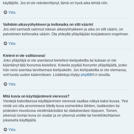
käyttäjille. Jos et ole rekisteröitynyt, tämä on hyvä aika tehdä niin.
Ylös
Vaihdoin aikavyöhykkeen ja kellonaika on silti väärin!
Jos olet varmasti valinnut oikean aikavyöhykkeen ja aika on silti väärin, on
palvelimen kellonaika väärin. Ota yhteyttä ylläpitäjään korjataksesi ongelman.
Ylös
Kieleni ei ole valittavana!
Joko ylläpitäjä ei ole asentanut kielellesi kielipakettia tai kukaan ei ole
kääntänyt tätä foorumia kielellesi. Kokeile pyytää foorumin ylläpitäjältä, josko
hän voisi asentaa tarvitsemasi kielipaketin. Jos kielipakettia ei ole olemassa,
voit luoda uuden käännöksen. Lisätietoja löytyy
phpBB
®:n sivuilta.
Ylös
Mitä kuvia on käyttäjänimeni vieressä?
Viestejä katsottaessa käyttäjänimen vieressä saattaa näkyä kaksi kuvaa. Yksi
niistä voi olla arvonimeesi liitetty kuva esimerkiksi tähtien, laatikoiden tai
pisteiden muodossa viestimäärästäsi tai statuksestasi riippuen. Toinen,
yleensä isompi kuva on avatar ja on yleensä uniikki tai henkilökohtainen
jokaisella käyttäjällä.
Ylös