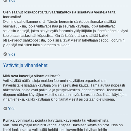
Ylös
Olen saanut roskapostia tai väärinkäytöksiä sisältäviä viestejä tältä
foorumilta!
Olemme pahoillamme siitä. Tämän foorumin sähköpostilomake sisältää
ominaisuuksia, jotka yrittävät estää ja seurata käyttäjiä, jotka lähettävät
sellaisia viestejä, joten ota yhteyttä foorumin ylläpitäjään ja lähetä hänelle täysi
kopio saamastasi sähköpostista. On tärkeää, että se sisältää kaikki
otsaketiedot sähköpostista, jotka sisältävät viestin lähettäjän tiedot. Foorumin
ylläpitäjä voi sitten toimia tarpeen mukaan.
Ylös
Ystävät ja vihamiehet
Mitä ovat kaveri ja vihamieslistat?
Voit käyttää näitä listoja muiden foorumin käyttäjien organisointiin.
Kaverilistalle lisätään käyttäjiä omien asetusten kautta. Tämä auttaa nopeasti
näkemään jos he ovat paikalla ja yksityisviestien lähettämisessä. Teemasta
riippuen näiden käyttäjien viestit saatetaan myös korostaa. Jos lisäät käyttäjän
vihamieheksi, kaikki käyttäjän kirjoittamat viestit piilotetaan oletuksena.
Ylös
Kuinka voin lisätä / poistaa käyttäjiä kavereista tai vihamiehistä
Voit lisätä käyttäjiä listoihisi kahdella tapaa. Jokaisen käyttäjän profiilissa on
linkki jonka kautta voit lisätä heidät joko kavereihin tai vihamiehiin.