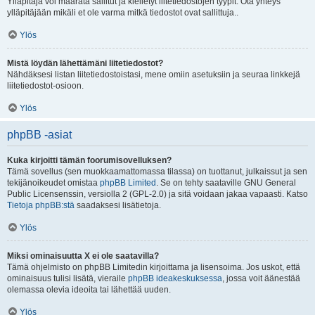
Ylläpitäjä voi määrätä sallitut ja kielletyt liitetiedostojen tyypit. Ota yhteys
ylläpitäjään mikäli et ole varma mitkä tiedostot ovat sallittuja..
Ylös
Mistä löydän lähettämäni liitetiedostot?
Nähdäksesi listan liitetiedostoistasi, mene omiin asetuksiin ja seuraa linkkejä
liitetiedostot-osioon.
Ylös
phpBB -asiat
Kuka kirjoitti tämän foorumisovelluksen?
Tämä sovellus (sen muokkaamattomassa tilassa) on tuottanut, julkaissut ja sen
tekijänoikeudet omistaa
phpBB Limited
. Se on tehty saataville GNU General
Public Licensenssin, versiolla 2 (GPL-2.0) ja sitä voidaan jakaa vapaasti. Katso
Tietoja phpBB:stä
saadaksesi lisätietoja.
Ylös
Miksi ominaisuutta X ei ole saatavilla?
Tämä ohjelmisto on phpBB Limitedin kirjoittama ja lisensoima. Jos uskot, että
ominaisuus tulisi lisätä, vieraile
phpBB ideakeskuksessa
, jossa voit äänestää
olemassa olevia ideoita tai lähettää uuden.
Ylös