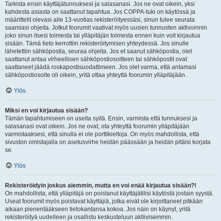
Tarkista ensin käyttäjätunnuksesi ja salasanasi. Jos ne ovat oikein, yksi
kahdesta asiasta on saattanut tapahtua. Jos COPPA-tuki on käytössä ja
määrittelit olevasi alle 13-vuotias rekisteröityessäsi, sinun tulee seurata
saamiasi ohjeita. Jotkut foorumit vaativat myös uusien tunnusten aktivoinnin
joko sinun itsesi toimesta tai ylläpitäjän toimesta ennen kuin voit kirjautua
sisään. Tämä tieto kerrottiin rekisteröitymisen yhteydessä. Jos sinulle
lähetettiin sähköpostia, seuraa ohjeita. Jos et saanut sähköpostia, olet
saattanut antaa virheellisen sähköpostiosoitteen tai sähköpostit ovat
saattaneet jäädä roskapostisuodattimeen. Jos olet varma, että antamasi
sähköpostiosoite oli oikein, yritä ottaa yhteyttä foorumin ylläpitäjään.
Ylös
Miksi en voi kirjautua sisään?
Tämän tapahtumiseen on useita syitä. Ensin, varmista että tunnuksesi ja
salasanasi ovat oikein. Jos ne ovat, ota yhteyttä foorumin ylläpitäjään
varmistaaksesi, että sinulla ei ole porttikieltoja. On myös mahdollista, että
sivuston omistajalla on asetusvirhe heidän päässään ja heidän pitäisi korjata
se.
Ylös
Rekisteröidyin joskus aiemmin, mutta en voi enää kirjautua sisään?!
On mahdollista, että ylläpitäjä on poistanut käyttäjätilisi käytöstä jostain syystä.
Useat foorumit myös poistavat käyttäjiä, jotka eivät ole kirjoittaneet pitkään
aikaan pienentääkseen tietokantansa kokoa. Jos näin on käynyt, yritä
rekisteröityä uudelleen ja osallistu keskusteluun aktiivisemmin.