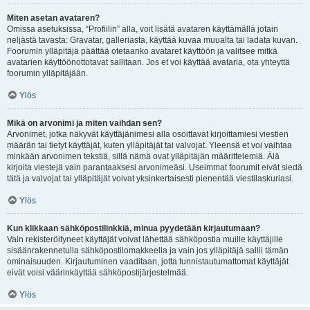
Miten asetan avataren?
Omissa asetuksissa, “Profiilin” alla, voit lisätä avataren käyttämällä jotain
neljästä tavasta: Gravatar, galleriasta, käyttää kuvaa muualta tai ladata kuvan.
Foorumin ylläpitäjä päättää otetaanko avataret käyttöön ja valitsee mitkä
avatarien käyttöönottotavat sallitaan. Jos et voi käyttää avataria, ota yhteyttä
foorumin ylläpitäjään.
Ylös
Mikä on arvonimi ja miten vaihdan sen?
Arvonimet, jotka näkyvät käyttäjänimesi alla osoittavat kirjoittamiesi viestien
määrän tai tietyt käyttäjät, kuten ylläpitäjät tai valvojat. Yleensä et voi vaihtaa
minkään arvonimen tekstiä, sillä nämä ovat ylläpitäjän määrittelemiä. Älä
kirjoita viestejä vain parantaaksesi arvonimeäsi. Useimmat foorumit eivät siedä
tätä ja valvojat tai ylläpitäjät voivat yksinkertaisesti pienentää viestilaskuriasi.
Ylös
Kun klikkaan sähköpostilinkkiä, minua pyydetään kirjautumaan?
Vain rekisteröityneet käyttäjät voivat lähettää sähköpostia muille käyttäjille
sisäänrakennetulla sähköpostilomakkeella ja vain jos ylläpitäjä sallii tämän
ominaisuuden. Kirjautuminen vaaditaan, jotta tunnistautumattomat käyttäjät
eivät voisi väärinkäyttää sähköpostijärjestelmää.
Ylös