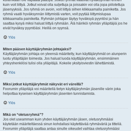
kuitenkaan ole vapaata pääsyä. Jotkut ryhmät vaativat hyväksynnän ennen
kuin voit liittyä. Jotkut voivat olla suljettuja ja joissakin voi olla jopa piilotettuja
jäsenyyksiä. Jos ryhmä on avoin, voit liittyä siihen klikkaamalla painiketta. Jos
ryhmä vaatii hyväksynnän liittymistä varten, voit pyytää liittymislupaa
klikkaamalla painiketta. Ryhmän johtajan täytyy hyväksyä pyyntösi ja hän
saattaa kysyä miksi haluat liittyä ryhmään. Älä häiriköi ryhmän ylläpitäjiä jos he
eivät hyväksy pyyntöäsi. Heillä on syynsä.
Ylös
Miten pääsen käyttäjäryhmän johtajaksi?
Käyttäjäryhmän johtaja on yleensä määritelty, kun käyttäjäryhmät on alunperin
luotu ylläpitäjän toimesta. Jos haluat luoda käyttäjäryhmän, ensimmäinen
yhteyshenkilösi tulisi olla ylläpitäjä. Kokeile yksityisviestin lähettämistä.
Ylös
Miksi jotkut käyttäjäryhmät näkyvät eri väreillä?
Foorumin ylläpitäjä voi määritellä tietyn käyttäjäryhmän jäsenille värin joka
helpottaa kyseisen käyttäjäryhmän jäsenten tunnistamista.
Ylös
Mikä on “oletusryhmä”?
Jos olet useamman kuin yhden käyttäjäryhmän jäsen, oletusryhmääsi
käytetään määriteltäessä sinun kohdallasi käytettävää ryhmäväriä ja titteliä.
Foorumin ylläpitäjä saattaa antaa sinulle oikeudet vaihtaa oletusryhmääsi