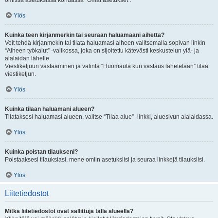
omissa asetuksissa kohdassa “Omat asetukset”.
Ylös
Kuinka teen kirjanmerkin tai seuraan haluamaani aihetta?
Voit tehdä kirjanmekin tai tilata haluamasi aiheen valitsemalla sopivan linkin
“Aiheen työkalut” -valikossa, joka on sijoitettu kätevästi keskustelun ylä- ja
alalaidan lähelle.
Viestiketjuun vastaaminen ja valinta “Huomauta kun vastaus lähetetään” tilaa
viestiketjun.
Ylös
Kuinka tilaan haluamani alueen?
Tilataksesi haluamasi alueen, valitse “Tilaa alue” -linkki, aluesivun alalaidassa.
Ylös
Kuinka poistan tilaukseni?
Poistaaksesi tilauksiasi, mene omiin asetuksiisi ja seuraa linkkejä tilauksiisi.
Ylös
Liitetiedostot
Mitkä liitetiedostot ovat sallittuja tällä alueella?