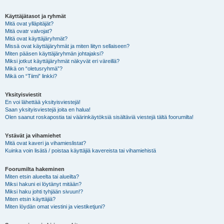
Käyttäjätasot ja ryhmät
Mitä ovat ylläpitäjät?
Mitä ovatr valvojat?
Mitä ovat käyttäjäryhmät?
Missä ovat käyttäjäryhmät ja miten liityn sellaiseen?
Miten pääsen käyttäjäryhmän johtajaksi?
Miksi jotkut käyttäjäryhmät näkyvät eri väreillä?
Mikä on “oletusryhmä”?
Mikä on “Tiimi” linkki?
Yksityisviestit
En voi lähettää yksityisviestejä!
Saan yksityisviestejä joita en halua!
Olen saanut roskapostia tai väärinkäytöksiä sisältäviä viestejä tältä foorumilta!
Ystävät ja vihamiehet
Mitä ovat kaveri ja vihamieslistat?
Kuinka voin lisätä / poistaa käyttäjiä kavereista tai vihamiehistä
Foorumilta hakeminen
Miten etsin alueelta tai alueilta?
Miksi hakuni ei löytänyt mitään?
Miksi haku johti tyhjään sivuun!?
Miten etsin käyttäjiä?
Miten löydän omat viestini ja viestiketjuni?