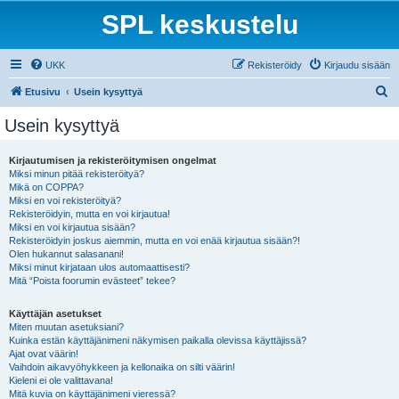
SPL keskustelu
UKK
Rekisteröidy
Kirjaudu sisään
E
Etusivu
Usein kysyttyä
t
Usein kysyttyä
s
i
Kirjautumisen ja rekisteröitymisen ongelmat
Miksi minun pitää rekisteröityä?
Mikä on COPPA?
Miksi en voi rekisteröityä?
Rekisteröidyin, mutta en voi kirjautua!
Miksi en voi kirjautua sisään?
Rekisteröidyin joskus aiemmin, mutta en voi enää kirjautua sisään?!
Olen hukannut salasanani!
Miksi minut kirjataan ulos automaattisesti?
Mitä “Poista foorumin evästeet” tekee?
Käyttäjän asetukset
Miten muutan asetuksiani?
Kuinka estän käyttäjänimeni näkymisen paikalla olevissa käyttäjissä?
Ajat ovat väärin!
Vaihdoin aikavyöhykkeen ja kellonaika on silti väärin!
Kieleni ei ole valittavana!
Mitä kuvia on käyttäjänimeni vieressä?