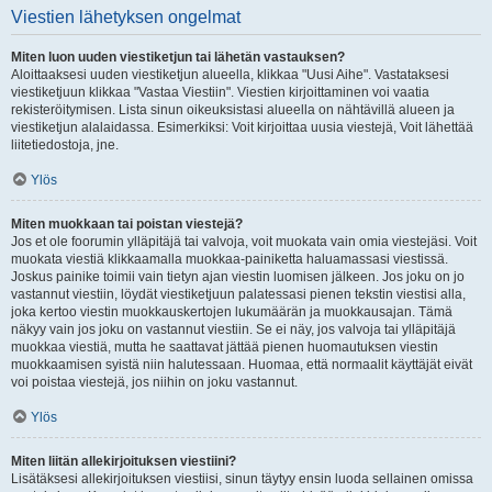
Viestien lähetyksen ongelmat
Miten luon uuden viestiketjun tai lähetän vastauksen?
Aloittaaksesi uuden viestiketjun alueella, klikkaa "Uusi Aihe". Vastataksesi
viestiketjuun klikkaa "Vastaa Viestiin". Viestien kirjoittaminen voi vaatia
rekisteröitymisen. Lista sinun oikeuksistasi alueella on nähtävillä alueen ja
viestiketjun alalaidassa. Esimerkiksi: Voit kirjoittaa uusia viestejä, Voit lähettää
liitetiedostoja, jne.
Ylös
Miten muokkaan tai poistan viestejä?
Jos et ole foorumin ylläpitäjä tai valvoja, voit muokata vain omia viestejäsi. Voit
muokata viestiä klikkaamalla muokkaa-painiketta haluamassasi viestissä.
Joskus painike toimii vain tietyn ajan viestin luomisen jälkeen. Jos joku on jo
vastannut viestiin, löydät viestiketjuun palatessasi pienen tekstin viestisi alla,
joka kertoo viestin muokkauskertojen lukumäärän ja muokkausajan. Tämä
näkyy vain jos joku on vastannut viestiin. Se ei näy, jos valvoja tai ylläpitäjä
muokkaa viestiä, mutta he saattavat jättää pienen huomautuksen viestin
muokkaamisen syistä niin halutessaan. Huomaa, että normaalit käyttäjät eivät
voi poistaa viestejä, jos niihin on joku vastannut.
Ylös
Miten liitän allekirjoituksen viestiini?
Lisätäksesi allekirjoituksen viestiisi, sinun täytyy ensin luoda sellainen omissa