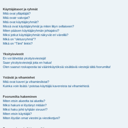
Käyttäjätasot ja ryhmät
Mitä ovat ylläpitäjät?
Mitä ovatr valvojat?
Mitä ovat käyttäjäryhmät?
Missä ovat käyttäjäryhmät ja miten liityn sellaiseen?
Miten pääsen käyttäjäryhmän johtajaksi?
Miksi jotkut käyttäjäryhmät näkyvät eri väreillä?
Mikä on “oletusryhmä”?
Mikä on “Tiimi” linkki?
Yksityisviestit
En voi lähettää yksityisviestejä!
Saan yksityisviestejä joita en halua!
Olen saanut roskapostia tai väärinkäytöksiä sisältäviä viestejä tältä foorumilta!
Ystävät ja vihamiehet
Mitä ovat kaveri ja vihamieslistat?
Kuinka voin lisätä / poistaa käyttäjiä kavereista tai vihamiehistä
Foorumilta hakeminen
Miten etsin alueelta tai alueilta?
Miksi hakuni ei löytänyt mitään?
Miksi haku johti tyhjään sivuun!?
Miten etsin käyttäjiä?
Miten löydän omat viestini ja viestiketjuni?