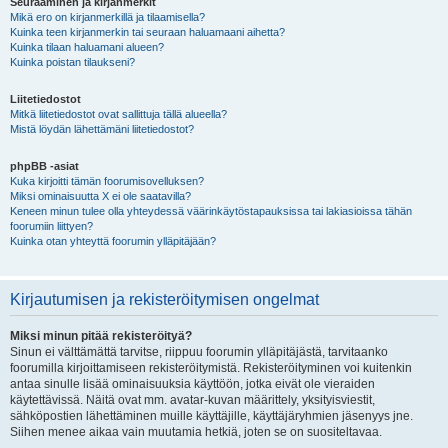
Seuraaminen ja kirjanmerkit
Mikä ero on kirjanmerkillä ja tilaamisella?
Kuinka teen kirjanmerkin tai seuraan haluamaani aihetta?
Kuinka tilaan haluamani alueen?
Kuinka poistan tilaukseni?
Liitetiedostot
Mitkä liitetiedostot ovat sallittuja tällä alueella?
Mistä löydän lähettämäni liitetiedostot?
phpBB -asiat
Kuka kirjoitti tämän foorumisovelluksen?
Miksi ominaisuutta X ei ole saatavilla?
Keneen minun tulee olla yhteydessä väärinkäytöstapauksissa tai lakiasioissa tähän
foorumiin liittyen?
Kuinka otan yhteyttä foorumin ylläpitäjään?
Kirjautumisen ja rekisteröitymisen ongelmat
Miksi minun pitää rekisteröityä?
Sinun ei välttämättä tarvitse, riippuu foorumin ylläpitäjästä, tarvitaanko
foorumilla kirjoittamiseen rekisteröitymistä. Rekisteröityminen voi kuitenkin
antaa sinulle lisää ominaisuuksia käyttöön, jotka eivät ole vieraiden
käytettävissä. Näitä ovat mm. avatar-kuvan määrittely, yksityisviestit,
sähköpostien lähettäminen muille käyttäjille, käyttäjäryhmien jäsenyys jne.
Siihen menee aikaa vain muutamia hetkiä, joten se on suositeltavaa.