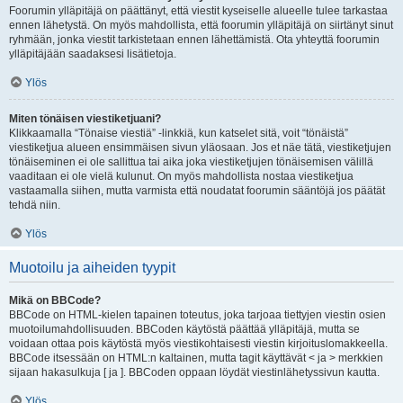
Foorumin ylläpitäjä on päättänyt, että viestit kyseiselle alueelle tulee tarkastaa
ennen lähetystä. On myös mahdollista, että foorumin ylläpitäjä on siirtänyt sinut
ryhmään, jonka viestit tarkistetaan ennen lähettämistä. Ota yhteyttä foorumin
ylläpitäjään saadaksesi lisätietoja.
Ylös
Miten tönäisen viestiketjuani?
Klikkaamalla “Tönaise viestiä” -linkkiä, kun katselet sitä, voit “tönäistä”
viestiketjua alueen ensimmäisen sivun yläosaan. Jos et näe tätä, viestiketjujen
tönäiseminen ei ole sallittua tai aika joka viestiketjujen tönäisemisen välillä
vaaditaan ei ole vielä kulunut. On myös mahdollista nostaa viestiketjua
vastaamalla siihen, mutta varmista että noudatat foorumin sääntöjä jos päätät
tehdä niin.
Ylös
Muotoilu ja aiheiden tyypit
Mikä on BBCode?
BBCode on HTML-kielen tapainen toteutus, joka tarjoaa tiettyjen viestin osien
muotoilumahdollisuuden. BBCoden käytöstä päättää ylläpitäjä, mutta se
voidaan ottaa pois käytöstä myös viestikohtaisesti viestin kirjoituslomakkeella.
BBCode itsessään on HTML:n kaltainen, mutta tagit käyttävät < ja > merkkien
sijaan hakasulkuja [ ja ]. BBCoden oppaan löydät viestinlähetyssivun kautta.
Ylös