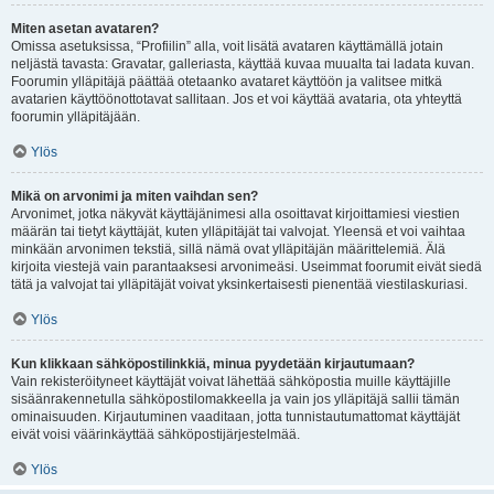
Miten asetan avataren?
Omissa asetuksissa, “Profiilin” alla, voit lisätä avataren käyttämällä jotain
neljästä tavasta: Gravatar, galleriasta, käyttää kuvaa muualta tai ladata kuvan.
Foorumin ylläpitäjä päättää otetaanko avataret käyttöön ja valitsee mitkä
avatarien käyttöönottotavat sallitaan. Jos et voi käyttää avataria, ota yhteyttä
foorumin ylläpitäjään.
Ylös
Mikä on arvonimi ja miten vaihdan sen?
Arvonimet, jotka näkyvät käyttäjänimesi alla osoittavat kirjoittamiesi viestien
määrän tai tietyt käyttäjät, kuten ylläpitäjät tai valvojat. Yleensä et voi vaihtaa
minkään arvonimen tekstiä, sillä nämä ovat ylläpitäjän määrittelemiä. Älä
kirjoita viestejä vain parantaaksesi arvonimeäsi. Useimmat foorumit eivät siedä
tätä ja valvojat tai ylläpitäjät voivat yksinkertaisesti pienentää viestilaskuriasi.
Ylös
Kun klikkaan sähköpostilinkkiä, minua pyydetään kirjautumaan?
Vain rekisteröityneet käyttäjät voivat lähettää sähköpostia muille käyttäjille
sisäänrakennetulla sähköpostilomakkeella ja vain jos ylläpitäjä sallii tämän
ominaisuuden. Kirjautuminen vaaditaan, jotta tunnistautumattomat käyttäjät
eivät voisi väärinkäyttää sähköpostijärjestelmää.
Ylös