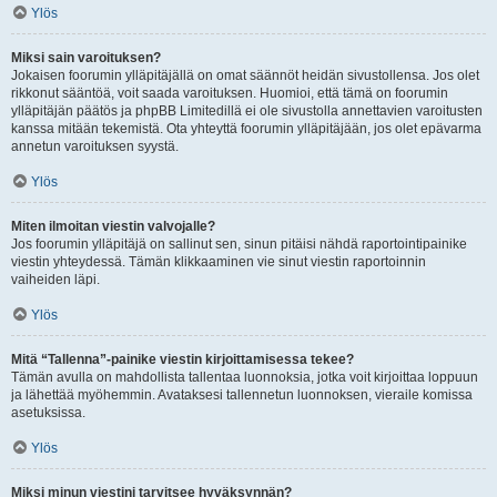
Ylös
Miksi sain varoituksen?
Jokaisen foorumin ylläpitäjällä on omat säännöt heidän sivustollensa. Jos olet
rikkonut sääntöä, voit saada varoituksen. Huomioi, että tämä on foorumin
ylläpitäjän päätös ja phpBB Limitedillä ei ole sivustolla annettavien varoitusten
kanssa mitään tekemistä. Ota yhteyttä foorumin ylläpitäjään, jos olet epävarma
annetun varoituksen syystä.
Ylös
Miten ilmoitan viestin valvojalle?
Jos foorumin ylläpitäjä on sallinut sen, sinun pitäisi nähdä raportointipainike
viestin yhteydessä. Tämän klikkaaminen vie sinut viestin raportoinnin
vaiheiden läpi.
Ylös
Mitä “Tallenna”-painike viestin kirjoittamisessa tekee?
Tämän avulla on mahdollista tallentaa luonnoksia, jotka voit kirjoittaa loppuun
ja lähettää myöhemmin. Avataksesi tallennetun luonnoksen, vieraile komissa
asetuksissa.
Ylös
Miksi minun viestini tarvitsee hyväksynnän?