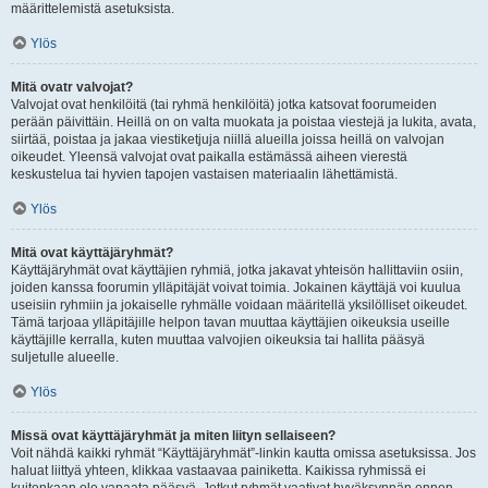
määrittelemistä asetuksista.
Ylös
Mitä ovatr valvojat?
Valvojat ovat henkilöitä (tai ryhmä henkilöitä) jotka katsovat foorumeiden
perään päivittäin. Heillä on on valta muokata ja poistaa viestejä ja lukita, avata,
siirtää, poistaa ja jakaa viestiketjuja niillä alueilla joissa heillä on valvojan
oikeudet. Yleensä valvojat ovat paikalla estämässä aiheen vierestä
keskustelua tai hyvien tapojen vastaisen materiaalin lähettämistä.
Ylös
Mitä ovat käyttäjäryhmät?
Käyttäjäryhmät ovat käyttäjien ryhmiä, jotka jakavat yhteisön hallittaviin osiin,
joiden kanssa foorumin ylläpitäjät voivat toimia. Jokainen käyttäjä voi kuulua
useisiin ryhmiin ja jokaiselle ryhmälle voidaan määritellä yksilölliset oikeudet.
Tämä tarjoaa ylläpitäjille helpon tavan muuttaa käyttäjien oikeuksia useille
käyttäjille kerralla, kuten muuttaa valvojien oikeuksia tai hallita pääsyä
suljetulle alueelle.
Ylös
Missä ovat käyttäjäryhmät ja miten liityn sellaiseen?
Voit nähdä kaikki ryhmät “Käyttäjäryhmät”-linkin kautta omissa asetuksissa. Jos
haluat liittyä yhteen, klikkaa vastaavaa painiketta. Kaikissa ryhmissä ei