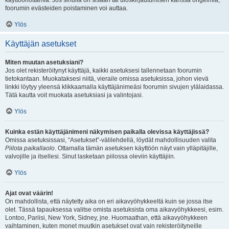
käyttöönottamia. Jos sinulla on sisään tai uloskirjautumisen kanssa ongelmia,
foorumin evästeiden poistaminen voi auttaa.
Ylös
Käyttäjän asetukset
Miten muutan asetuksiani?
Jos olet rekisteröitynyt käyttäjä, kaikki asetuksesi tallennetaan foorumin
tietokantaan. Muokataksesi niitä, vieraile omissa asetuksissa, johon vievä
linkki löytyy yleensä klikkaamalla käyttäjänimeäsi foorumin sivujen ylälaidassa.
Tätä kautta voit muokata asetuksiasi ja valintojasi.
Ylös
Kuinka estän käyttäjänimeni näkymisen paikalla olevissa käyttäjissä?
Omissa asetuksissasi, “Asetukset”-välilehdellä, löydät mahdollisuuden valita
Piilota paikallaolo
. Ottamalla tämän asetuksen käyttöön näyt vain ylläpitäjille,
valvojille ja itsellesi. Sinut lasketaan piilossa oleviin käyttäjiin.
Ylös
Ajat ovat väärin!
On mahdollista, että näytetty aika on eri aikavyöhykkeeltä kuin se jossa itse
olet. Tässä tapauksessa valitse omista asetuksista oma aikavyöhykkeesi, esim.
Lontoo, Pariisi, New York, Sidney, jne. Huomaathan, että aikavyöhykkeen
vaihtaminen, kuten monet muutkin asetukset ovat vain rekisteröityneille