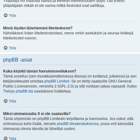
Ylläpitäjä voi määrätä sallitut ja kielletyt liitetiedostojen tyypit. Ota yhteys
ylläpitäjään mikäli et ole varma mitkä tiedostot ovat sallittuja..
Ylös
Mistä löydän lähettämäni liitetiedostot?
Nähdäksesi listan liitetiedostoistasi, mene omiin asetuksiin ja seuraa linkkejä
liitetiedostot-osioon.
Ylös
phpBB -asiat
Kuka kirjoitti tämän foorumisovelluksen?
Tämä sovellus (sen muokkaamattomassa tilassa) on tuottanut, julkaissut ja sen
tekijänoikeudet omistaa
phpBB Limited
. Se on tehty saataville GNU General
Public Licensenssin, versiolla 2 (GPL-2.0) ja sitä voidaan jakaa vapaasti. Katso
Tietoja phpBB:stä
saadaksesi lisätietoja.
Ylös
Miksi ominaisuutta X ei ole saatavilla?
Tämä ohjelmisto on phpBB Limitedin kirjoittama ja lisensoima. Jos uskot, että
ominaisuus tulisi lisätä, vieraile
phpBB ideakeskuksessa
, jossa voit äänestää
olemassa olevia ideoita tai lähettää uuden.
Ylös