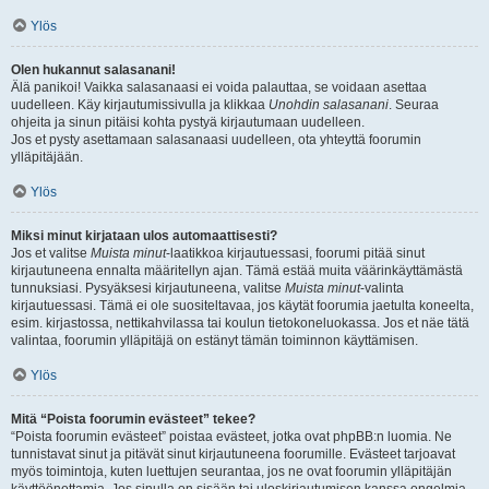
Ylös
Olen hukannut salasanani!
Älä panikoi! Vaikka salasanaasi ei voida palauttaa, se voidaan asettaa
uudelleen. Käy kirjautumissivulla ja klikkaa
Unohdin salasanani
. Seuraa
ohjeita ja sinun pitäisi kohta pystyä kirjautumaan uudelleen.
Jos et pysty asettamaan salasanaasi uudelleen, ota yhteyttä foorumin
ylläpitäjään.
Ylös
Miksi minut kirjataan ulos automaattisesti?
Jos et valitse
Muista minut
-laatikkoa kirjautuessasi, foorumi pitää sinut
kirjautuneena ennalta määritellyn ajan. Tämä estää muita väärinkäyttämästä
tunnuksiasi. Pysyäksesi kirjautuneena, valitse
Muista minut
-valinta
kirjautuessasi. Tämä ei ole suositeltavaa, jos käytät foorumia jaetulta koneelta,
esim. kirjastossa, nettikahvilassa tai koulun tietokoneluokassa. Jos et näe tätä
valintaa, foorumin ylläpitäjä on estänyt tämän toiminnon käyttämisen.
Ylös
Mitä “Poista foorumin evästeet” tekee?
“Poista foorumin evästeet” poistaa evästeet, jotka ovat phpBB:n luomia. Ne
tunnistavat sinut ja pitävät sinut kirjautuneena foorumille. Evästeet tarjoavat
myös toimintoja, kuten luettujen seurantaa, jos ne ovat foorumin ylläpitäjän