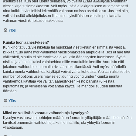
asetuksissa. Kun olet luonut sellaisen, voit valita
Lisää allekirjoitus
-valinnan
viestin kirjoituslomakkeessa. Voit myös lisätä allekirjoituksen automaattisesti
aina kaikkiin viesteihisi tekemällä valinnan omissa asetuksissa. Jos teet niin,
voit silti estää allekirjoituksen liittämisen yksittäiseen viestiin poistamalla
valinnan viestinkirjoituslomakkeessa.
Ylös
Kuinka luon äänestyksen?
Kun kirjoitat uuta viestiketjua tai muokkaat viestiketjun ensimmäistä viestiä,
klikkaa "Luo äänestys"-välilehteä viestilomakkeen alapuolella. Jos et näe tätä
välilehteä, sinulla ei ole tarvittavia oikeuksia äänestysten luomiseen. Syötä
otsikko ja ainakin kaksi vaihtoehtoa niille varattuihin kenttiin. Varmista että
jokainen vaihtoehto on omalla rivillään tekstikentässä. Voit myös määritellä
kuinka monta vaihtoehtoa käyttäjät voivat valita kohdasta You can also set the
number of options users may select during voting under “Kuinka monta
vaihtoehtoa käyttäjä voi valita”, äänestyksen kesto päivinä (0 kestää
loputtomasti) ja viimeisenä voit antaa käyttäjille mahdollisuuden muuttaa
ääntään.
Ylös
Miksi en voi lisätä vastausvaihtoehtoja kyselyyn?
Kyselyn vastausvaihtoehtojen määrä on foorumin ylläpitäjän määrittelemä. Jos
tarvitset enemmän vaihtoehtoja kuin on sallittu, ota yhteyttä foorumin
ylläpitäjään.