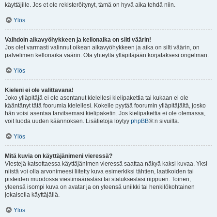
käyttäjille. Jos et ole rekisteröitynyt, tämä on hyvä aika tehdä niin.
Ylös
Vaihdoin aikavyöhykkeen ja kellonaika on silti väärin!
Jos olet varmasti valinnut oikean aikavyöhykkeen ja aika on silti väärin, on
palvelimen kellonaika väärin. Ota yhteyttä ylläpitäjään korjataksesi ongelman.
Ylös
Kieleni ei ole valittavana!
Joko ylläpitäjä ei ole asentanut kielellesi kielipakettia tai kukaan ei ole
kääntänyt tätä foorumia kielellesi. Kokeile pyytää foorumin ylläpitäjältä, josko
hän voisi asentaa tarvitsemasi kielipaketin. Jos kielipakettia ei ole olemassa,
voit luoda uuden käännöksen. Lisätietoja löytyy
phpBB
®:n sivuilta.
Ylös
Mitä kuvia on käyttäjänimeni vieressä?
Viestejä katsottaessa käyttäjänimen vieressä saattaa näkyä kaksi kuvaa. Yksi
niistä voi olla arvonimeesi liitetty kuva esimerkiksi tähtien, laatikoiden tai
pisteiden muodossa viestimäärästäsi tai statuksestasi riippuen. Toinen,
yleensä isompi kuva on avatar ja on yleensä uniikki tai henkilökohtainen
jokaisella käyttäjällä.
Ylös