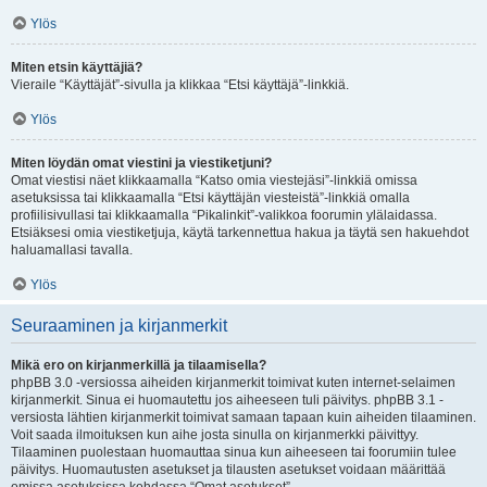
Ylös
Miten etsin käyttäjiä?
Vieraile “Käyttäjät”-sivulla ja klikkaa “Etsi käyttäjä”-linkkiä.
Ylös
Miten löydän omat viestini ja viestiketjuni?
Omat viestisi näet klikkaamalla “Katso omia viestejäsi”-linkkiä omissa
asetuksissa tai klikkaamalla “Etsi käyttäjän viesteistä”-linkkiä omalla
profiilisivullasi tai klikkaamalla “Pikalinkit”-valikkoa foorumin ylälaidassa.
Etsiäksesi omia viestiketjuja, käytä tarkennettua hakua ja täytä sen hakuehdot
haluamallasi tavalla.
Ylös
Seuraaminen ja kirjanmerkit
Mikä ero on kirjanmerkillä ja tilaamisella?
phpBB 3.0 -versiossa aiheiden kirjanmerkit toimivat kuten internet-selaimen
kirjanmerkit. Sinua ei huomautettu jos aiheeseen tuli päivitys. phpBB 3.1 -
versiosta lähtien kirjanmerkit toimivat samaan tapaan kuin aiheiden tilaaminen.
Voit saada ilmoituksen kun aihe josta sinulla on kirjanmerkki päivittyy.
Tilaaminen puolestaan huomauttaa sinua kun aiheeseen tai foorumiin tulee
päivitys. Huomautusten asetukset ja tilausten asetukset voidaan määrittää