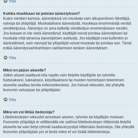
Ylös
Kuinka muokkaan tai poistan äänestyksen?
Kuten viestien kanssa, äänestyksiä voi muokata vain alkuperäinen lähettäjä,
valvoja tai ylläpitäjä. Muokataksesi äänestystä, muokkaa ensimmäistä viestiä
viestiketjussa. Äänestys on aina kytketty viestiketjun ensimmäiseen viestiin.
Jos kukaan ei ole vielä äänestänyt, käyttäjät voivat poistaa äänestyksen tai
muokata mitä tahansa äänestyksen asetusta. Jos käyttäjät ovat kuitenkin jo
äänestäneet, vain valvojat tai ylläpitäjät voivat muokata tai poistaa sen. Tämä
estää äänestysvaihtoehtojen vaihtamisen kesken äänestyksen.
Ylös
Miksi en pääse alueelle?
Jotkin alueet saattavat olla rajattu vain tietyille käyttäjille tai ryhmille.
Katsoaksesi, lukeaksesi, kirjoittaaksesi tai muiden toimintojen tekeminen
alueella saattaa tarvita erikoisoikeuksia. Jos haluat oikeudet, ota yhteyttä
foorumin valvojaan tai ylläpitäjään.
Ylös
Miksi en voi liittää tiedostoja?
Liitetiedostojen oikeudet annetaan alueen, ryhmän tai käyttäjän mukaan.
Foorumin ylläpitäjä ei välttämättä ole sallinut liitetiedostojen liittämistä tietyllä
alueella tai vain tietyt ryhmät saattavat pystyä liittämään tiedostoja. Ota yhteyttä
foorumin ylläpitäjään jos et tiedä miksi et voi lisätä liitetiedostoja.