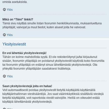
omista asetuksista.
Ylös
Mikä on “Tiimi” linkki?
Tämä sivu näyttää sinulle listan foorumin henkilökunnasta, mukaanluettuna
ylläpitäjät, valvojat ja muut tiedot, kuten alueet joita he valvovat.
Ylös
Yksityisviestit
En voi lähettää yksityisviestejä!
Tähän on kolme mahdollista syytä. Et ole rekisteröitynyt ja/tai kirjautunut
sisään, foorumin ylläpitäjä on poistanut yksityisviestit käytöstä koko foorumilta
tai foorumin ylläpitäjä on estänyt sinua lähettämästä yksityisviestejä. Ota
yhteyttä foorumin ylläpitäjään saadaksesi lisätietoja.
Ylös
Saan yksityisviestejä joita en halua!
Voit automaattisesti poistaa yksityisviestit tietyltä käyttäjältä käyttämällä
käyttäjänhallinnan viestisääntöjä. Jos saat väärinkäytöksiä sisältäviä viestejä
tietyltä käyttäjältä, voit raportoida viestit valvojille. Heillä on oikeudet estää
käyttäjiä lähettämästä yksityisviestejä.