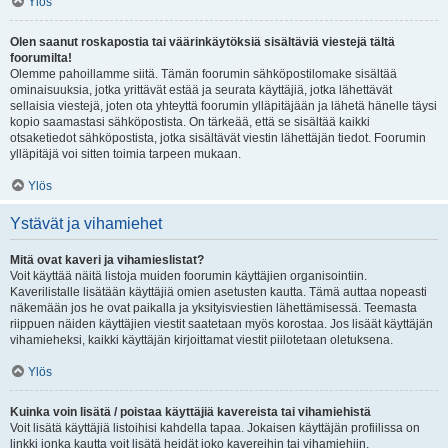
Ylös
Olen saanut roskapostia tai väärinkäytöksiä sisältäviä viestejä tältä
foorumilta!
Olemme pahoillamme siitä. Tämän foorumin sähköpostilomake sisältää
ominaisuuksia, jotka yrittävät estää ja seurata käyttäjiä, jotka lähettävät
sellaisia viestejä, joten ota yhteyttä foorumin ylläpitäjään ja lähetä hänelle täysi
kopio saamastasi sähköpostista. On tärkeää, että se sisältää kaikki
otsaketiedot sähköpostista, jotka sisältävät viestin lähettäjän tiedot. Foorumin
ylläpitäjä voi sitten toimia tarpeen mukaan.
Ylös
Ystävät ja vihamiehet
Mitä ovat kaveri ja vihamieslistat?
Voit käyttää näitä listoja muiden foorumin käyttäjien organisointiin.
Kaverilistalle lisätään käyttäjiä omien asetusten kautta. Tämä auttaa nopeasti
näkemään jos he ovat paikalla ja yksityisviestien lähettämisessä. Teemasta
riippuen näiden käyttäjien viestit saatetaan myös korostaa. Jos lisäät käyttäjän
vihamieheksi, kaikki käyttäjän kirjoittamat viestit piilotetaan oletuksena.
Ylös
Kuinka voin lisätä / poistaa käyttäjiä kavereista tai vihamiehistä
Voit lisätä käyttäjiä listoihisi kahdella tapaa. Jokaisen käyttäjän profiilissa on
linkki jonka kautta voit lisätä heidät joko kavereihin tai vihamiehiin.