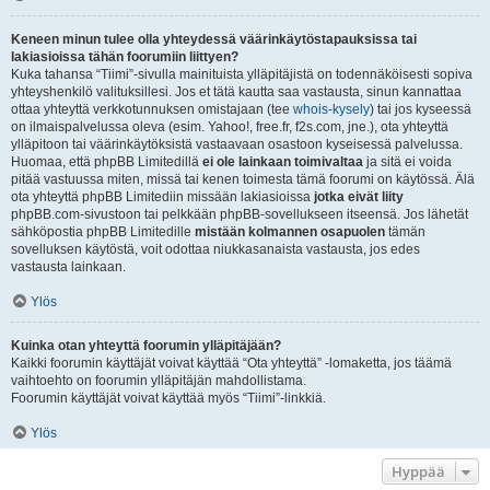
Keneen minun tulee olla yhteydessä väärinkäytöstapauksissa tai
lakiasioissa tähän foorumiin liittyen?
Kuka tahansa “Tiimi”-sivulla mainituista ylläpitäjistä on todennäköisesti sopiva
yhteyshenkilö valituksillesi. Jos et tätä kautta saa vastausta, sinun kannattaa
ottaa yhteyttä verkkotunnuksen omistajaan (tee
whois-kysely
) tai jos kyseessä
on ilmaispalvelussa oleva (esim. Yahoo!, free.fr, f2s.com, jne.), ota yhteyttä
ylläpitoon tai väärinkäytöksistä vastaavaan osastoon kyseisessä palvelussa.
Huomaa, että phpBB Limitedillä
ei ole lainkaan toimivaltaa
ja sitä ei voida
pitää vastuussa miten, missä tai kenen toimesta tämä foorumi on käytössä. Älä
ota yhteyttä phpBB Limitediin missään lakiasioissa
jotka eivät liity
phpBB.com-sivustoon tai pelkkään phpBB-sovellukseen itseensä. Jos lähetät
sähköpostia phpBB Limitedille
mistään kolmannen osapuolen
tämän
sovelluksen käytöstä, voit odottaa niukkasanaista vastausta, jos edes
vastausta lainkaan.
Ylös
Kuinka otan yhteyttä foorumin ylläpitäjään?
Kaikki foorumin käyttäjät voivat käyttää “Ota yhteyttä” -lomaketta, jos täämä
vaihtoehto on foorumin ylläpitäjän mahdollistama.
Foorumin käyttäjät voivat käyttää myös “Tiimi”-linkkiä.
Ylös
Hyppää