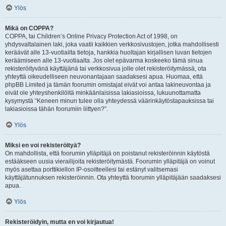
Ylös
Mikä on COPPA?
COPPA, tai Children’s Online Privacy Protection Act of 1998, on
yhdysvaltalainen laki, joka vaatii kaikkien verkkosivustojen, jotka mahdollisesti
keräävät alle 13-vuotiailta tietoja, hankkia huoltajan kirjallisen luvan tietojen
keräämiseen alle 13-vuotiaalta. Jos olet epävarma koskeeko tämä sinua
rekisteröityvänä käyttäjänä tai verkkosivua jolle olet rekisteröitymässä, ota
yhteyttä oikeudelliseen neuvonantajaan saadaksesi apua. Huomaa, että
phpBB Limited ja tämän foorumin omistajat eivät voi antaa lakineuvontaa ja
eivät ole yhteyshenkilöitä minkäänlaisissa lakiasioissa, lukuunottamatta
kysymystä “Keneen minun tulee olla yhteydessä väärinkäytöstapauksissa tai
lakiasioissa tähän foorumiin liittyen?”.
Ylös
Miksi en voi rekisteröityä?
On mahdollista, että foorumin ylläpitäjä on poistanut rekisteröinnin käytöstä
estääkseen uusia vierailijoita rekisteröitymästä. Foorumin ylläpitäjä on voinut
myös asettaa porttikiellon IP-osoitteellesi tai estänyt valitsemasi
käyttäjätunnuksen rekisteröinnin. Ota yhteyttä foorumin ylläpitäjään saadaksesi
apua.
Ylös
Rekisteröidyin, mutta en voi kirjautua!