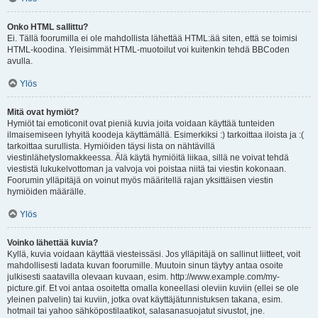
Onko HTML sallittu?
Ei. Tällä foorumilla ei ole mahdollista lähettää HTML:ää siten, että se toimisi
HTML-koodina. Yleisimmät HTML-muotoilut voi kuitenkin tehdä BBCoden
avulla.
Ylös
Mitä ovat hymiöt?
Hymiöt tai emoticonit ovat pieniä kuvia joita voidaan käyttää tunteiden
ilmaisemiseen lyhyitä koodeja käyttämällä. Esimerkiksi :) tarkoittaa iloista ja :(
tarkoittaa surullista. Hymiöiden täysi lista on nähtävillä
viestinlähetyslomakkeessa. Älä käytä hymiöitä liikaa, sillä ne voivat tehdä
viestistä lukukelvottoman ja valvoja voi poistaa niitä tai viestin kokonaan.
Foorumin ylläpitäjä on voinut myös määritellä rajan yksittäisen viestin
hymiöiden määrälle.
Ylös
Voinko lähettää kuvia?
Kyllä, kuvia voidaan käyttää viesteissäsi. Jos ylläpitäjä on sallinut liitteet, voit
mahdollisesti ladata kuvan foorumille. Muutoin sinun täytyy antaa osoite
julkisesti saatavilla olevaan kuvaan, esim. http://www.example.com/my-
picture.gif. Et voi antaa osoitetta omalla koneellasi oleviin kuviin (ellei se ole
yleinen palvelin) tai kuviin, jotka ovat käyttäjätunnistuksen takana, esim.
hotmail tai yahoo sähköpostilaatikot, salasanasuojatut sivustot, jne.