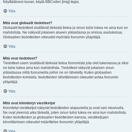
Näyttääksesi kuvan, käytä BBCoden [img]-tagia.
Ylös
Mitä ovat globaalit tiedotteet?
Globaalit tiedotteet sisältävät tärkeää tietoa ja sinun tulisi lukea ne aina kun on
mahdolista. Ne näkyvät jokaisen alueen ylälaidassa ja omissa asetuksissa.
Globaalien tiedotteiden oikeudet myöntää foorumin ylläpitäjä.
Ylös
Mitä ovat tiedotteet?
Tiedotteet usein sisältävät tärkeää tietoa foorumista jota olet lukemassa ja siksi
ne tulisi lukea aina kun mahdollista. Tiedotteet näkyvät jokaisen sivun
ylälaidassa niillä foorumeilla joihin ne on lähetetty. Kuten globaalien
tiedotteiden kohdalla, tiedotteiden lähettämisen oikeudet antaa foorumin
ylläpitäjä.
Ylös
Mitä ovat kiinnitetyt viestiketjut
Kiinnitetyt viestiketjut näkyvät tiedotteiden alapuolella ja ovat vain etusivulla.
Ne ovat yleensä aika tärkeitä, joten sinun tulisi lukea ne aina kun mahdollista.
Kuten tiedotteiden ja globaalien tiedotteiden kanssa, viestiketjujen
kiinnittämisen oikeudet määrittelee foorumin ylläpitäjä.
Ylös