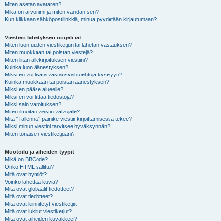
Miten asetan avataren?
Mikä on arvonimi ja miten vaihdan sen?
Kun klikkaan sähköpostilinkkiä, minua pyydetään kirjautumaan?
Viestien lähetyksen ongelmat
Miten luon uuden viestiketjun tai lähetän vastauksen?
Miten muokkaan tai poistan viestejä?
Miten liitän allekirjoituksen viestiini?
Kuinka luon äänestyksen?
Miksi en voi lisätä vastausvaihtoehtoja kyselyyn?
Kuinka muokkaan tai poistan äänestyksen?
Miksi en pääse alueelle?
Miksi en voi liittää tiedostoja?
Miksi sain varoituksen?
Miten ilmoitan viestin valvojalle?
Mitä “Tallenna”-painike viestin kirjoittamisessa tekee?
Miksi minun viestini tarvitsee hyväksynnän?
Miten tönäisen viestiketjuani?
Muotoilu ja aiheiden tyypit
Mikä on BBCode?
Onko HTML sallittu?
Mitä ovat hymiöt?
Voinko lähettää kuvia?
Mitä ovat globaalit tiedotteet?
Mitä ovat tiedotteet?
Mitä ovat kiinnitetyt viestiketjut
Mitä ovat lukitut viestiketjut?
Mitä ovat aiheiden kuvakkeet?