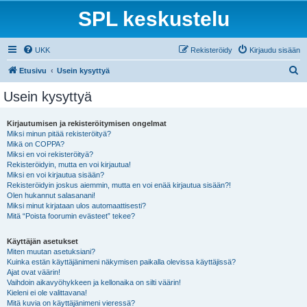
SPL keskustelu
UKK
Rekisteröidy
Kirjaudu sisään
E
Etusivu
Usein kysyttyä
t
Usein kysyttyä
s
i
Kirjautumisen ja rekisteröitymisen ongelmat
Miksi minun pitää rekisteröityä?
Mikä on COPPA?
Miksi en voi rekisteröityä?
Rekisteröidyin, mutta en voi kirjautua!
Miksi en voi kirjautua sisään?
Rekisteröidyin joskus aiemmin, mutta en voi enää kirjautua sisään?!
Olen hukannut salasanani!
Miksi minut kirjataan ulos automaattisesti?
Mitä “Poista foorumin evästeet” tekee?
Käyttäjän asetukset
Miten muutan asetuksiani?
Kuinka estän käyttäjänimeni näkymisen paikalla olevissa käyttäjissä?
Ajat ovat väärin!
Vaihdoin aikavyöhykkeen ja kellonaika on silti väärin!
Kieleni ei ole valittavana!
Mitä kuvia on käyttäjänimeni vieressä?