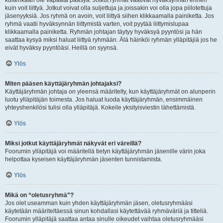
kuitenkaan ole vapaata pääsyä. Jotkut ryhmät vaativat hyväksynnän ennen
kuin voit liittyä. Jotkut voivat olla suljettuja ja joissakin voi olla jopa piilotettuja
jäsenyyksiä. Jos ryhmä on avoin, voit liittyä siihen klikkaamalla painiketta. Jos
ryhmä vaatii hyväksynnän liittymistä varten, voit pyytää liittymislupaa
klikkaamalla painiketta. Ryhmän johtajan täytyy hyväksyä pyyntösi ja hän
saattaa kysyä miksi haluat liittyä ryhmään. Älä häiriköi ryhmän ylläpitäjiä jos he
eivät hyväksy pyyntöäsi. Heillä on syynsä.
Ylös
Miten pääsen käyttäjäryhmän johtajaksi?
Käyttäjäryhmän johtaja on yleensä määritelty, kun käyttäjäryhmät on alunperin
luotu ylläpitäjän toimesta. Jos haluat luoda käyttäjäryhmän, ensimmäinen
yhteyshenkilösi tulisi olla ylläpitäjä. Kokeile yksityisviestin lähettämistä.
Ylös
Miksi jotkut käyttäjäryhmät näkyvät eri väreillä?
Foorumin ylläpitäjä voi määritellä tietyn käyttäjäryhmän jäsenille värin joka
helpottaa kyseisen käyttäjäryhmän jäsenten tunnistamista.
Ylös
Mikä on “oletusryhmä”?
Jos olet useamman kuin yhden käyttäjäryhmän jäsen, oletusryhmääsi
käytetään määriteltäessä sinun kohdallasi käytettävää ryhmäväriä ja titteliä.
Foorumin ylläpitäjä saattaa antaa sinulle oikeudet vaihtaa oletusryhmääsi