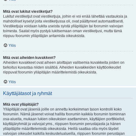
Mitä ovat lukitut viestiketjut?
Lukitut viestiketjut ovat viestiketjuja, joihin ei voi enää lähettää vastauksia ja
mahdolliset kyselyt joita viestiketjussa oli, ovat päättyneet automaattisesti.
Viestiketjuja voidaan lukita useista syistä ylläpitäjän tai foorumin valvojan
toimesta. Saatat myös pystyä lukitsemaan oman viestiketjusi, mutta tämä
riippuu foorumin ylläpitäjän antamista oikeuksista.
Ylös
Mitä ovat aiheiden kuvakkeet?
Aiheiden kuvakkeet ovat aiheen aloittajan valitsemia kuvakkeita joiden on
tarkoitus kuvastaa niiden sisältöä. Aiheiden kuvakkeiden käyttöoikeudet
riippuvat foorumin ylläpitäjän määrittelemistä oikeuksista.
Ylös
Käyttäjätasot ja ryhmät
Mitä ovat ylläpitäjät?
Ylläpitäjät ovat jäseniä joille on annettu korkeimman tason kontrolli koko
foorumiin. Nämä jäsenet voivat hallita foorumin kaikkia foorumin toiminnan
osa-alueita, mukaan lukien oikeuksien asettaminen, käyttäjien porttikiellot,
käyttäjäryhmät ja valvojat yms., riippuen foorumin perustajasta ja hänen
ylläpitäjille määrittelemistä oikeuksista. Heillä saattaa olla myös täydet
valvojan oikeudet kaikilla keskustelualueilla, riippuen foorumin perustajan