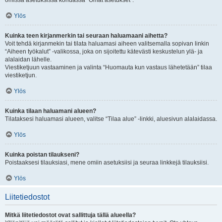
omissa asetuksissa kohdassa “Omat asetukset”.
Ylös
Kuinka teen kirjanmerkin tai seuraan haluamaani aihetta?
Voit tehdä kirjanmekin tai tilata haluamasi aiheen valitsemalla sopivan linkin
“Aiheen työkalut” -valikossa, joka on sijoitettu kätevästi keskustelun ylä- ja
alalaidan lähelle.
Viestiketjuun vastaaminen ja valinta “Huomauta kun vastaus lähetetään” tilaa
viestiketjun.
Ylös
Kuinka tilaan haluamani alueen?
Tilataksesi haluamasi alueen, valitse “Tilaa alue” -linkki, aluesivun alalaidassa.
Ylös
Kuinka poistan tilaukseni?
Poistaaksesi tilauksiasi, mene omiin asetuksiisi ja seuraa linkkejä tilauksiisi.
Ylös
Liitetiedostot
Mitkä liitetiedostot ovat sallittuja tällä alueella?