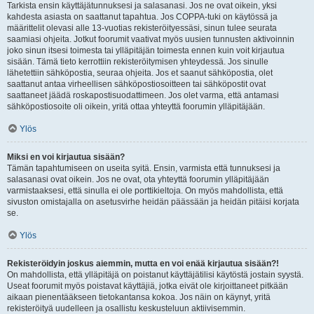
Tarkista ensin käyttäjätunnuksesi ja salasanasi. Jos ne ovat oikein, yksi
kahdesta asiasta on saattanut tapahtua. Jos COPPA-tuki on käytössä ja
määrittelit olevasi alle 13-vuotias rekisteröityessäsi, sinun tulee seurata
saamiasi ohjeita. Jotkut foorumit vaativat myös uusien tunnusten aktivoinnin
joko sinun itsesi toimesta tai ylläpitäjän toimesta ennen kuin voit kirjautua
sisään. Tämä tieto kerrottiin rekisteröitymisen yhteydessä. Jos sinulle
lähetettiin sähköpostia, seuraa ohjeita. Jos et saanut sähköpostia, olet
saattanut antaa virheellisen sähköpostiosoitteen tai sähköpostit ovat
saattaneet jäädä roskapostisuodattimeen. Jos olet varma, että antamasi
sähköpostiosoite oli oikein, yritä ottaa yhteyttä foorumin ylläpitäjään.
Ylös
Miksi en voi kirjautua sisään?
Tämän tapahtumiseen on useita syitä. Ensin, varmista että tunnuksesi ja
salasanasi ovat oikein. Jos ne ovat, ota yhteyttä foorumin ylläpitäjään
varmistaaksesi, että sinulla ei ole porttikieltoja. On myös mahdollista, että
sivuston omistajalla on asetusvirhe heidän päässään ja heidän pitäisi korjata
se.
Ylös
Rekisteröidyin joskus aiemmin, mutta en voi enää kirjautua sisään?!
On mahdollista, että ylläpitäjä on poistanut käyttäjätilisi käytöstä jostain syystä.
Useat foorumit myös poistavat käyttäjiä, jotka eivät ole kirjoittaneet pitkään
aikaan pienentääkseen tietokantansa kokoa. Jos näin on käynyt, yritä
rekisteröityä uudelleen ja osallistu keskusteluun aktiivisemmin.