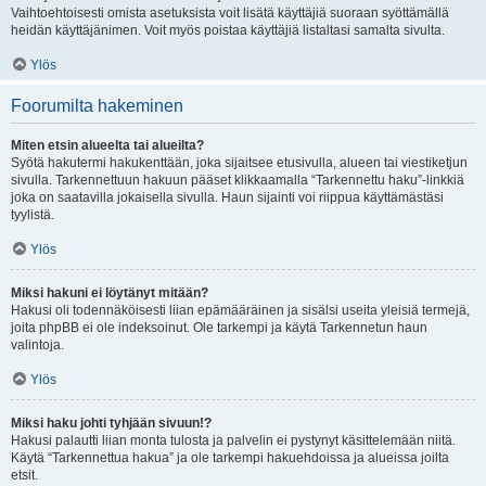
Vaihtoehtoisesti omista asetuksista voit lisätä käyttäjiä suoraan syöttämällä
heidän käyttäjänimen. Voit myös poistaa käyttäjiä listaltasi samalta sivulta.
Ylös
Foorumilta hakeminen
Miten etsin alueelta tai alueilta?
Syötä hakutermi hakukenttään, joka sijaitsee etusivulla, alueen tai viestiketjun
sivulla. Tarkennettuun hakuun pääset klikkaamalla “Tarkennettu haku”-linkkiä
joka on saatavilla jokaisella sivulla. Haun sijainti voi riippua käyttämästäsi
tyylistä.
Ylös
Miksi hakuni ei löytänyt mitään?
Hakusi oli todennäköisesti liian epämääräinen ja sisälsi useita yleisiä termejä,
joita phpBB ei ole indeksoinut. Ole tarkempi ja käytä Tarkennetun haun
valintoja.
Ylös
Miksi haku johti tyhjään sivuun!?
Hakusi palautti liian monta tulosta ja palvelin ei pystynyt käsittelemään niitä.
Käytä “Tarkennettua hakua” ja ole tarkempi hakuehdoissa ja alueissa joilta
etsit.