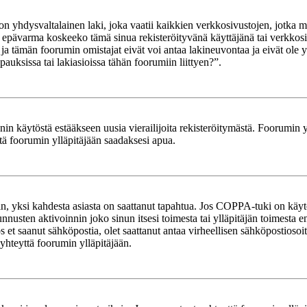
yhdysvaltalainen laki, joka vaatii kaikkien verkkosivustojen, jotka mahd
et epävarma koskeeko tämä sinua rekisteröityvänä käyttäjänä tai verkkosiv
tämän foorumin omistajat eivät voi antaa lakineuvontaa ja eivät ole yh
ksissa tai lakiasioissa tähän foorumiin liittyen?”.
in käytöstä estääkseen uusia vierailijoita rekisteröitymästä. Foorumin yl
tä foorumin ylläpitäjään saadaksesi apua.
in, yksi kahdesta asiasta on saattanut tapahtua. Jos COPPA-tuki on käytöss
nnusten aktivoinnin joko sinun itsesi toimesta tai ylläpitäjän toimesta e
Jos et saanut sähköpostia, olet saattanut antaa virheellisen sähköpostioso
 yhteyttä foorumin ylläpitäjään.