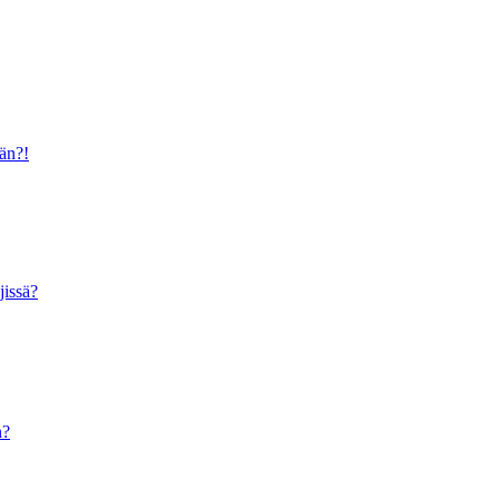
ään?!
jissä?
n?