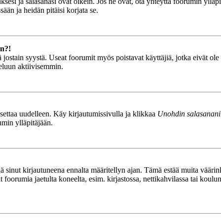
esi ja salasanasi ovat oikein. Jos ne ovat, ota yhteyttä foorumin ylläpit
ään ja heidän pitäisi korjata se.
än?!
stä jostain syystä. Useat foorumit myös poistavat käyttäjiä, jotka eivät o
teluun aktiivisemmin.
asettaa uudelleen. Käy kirjautumissivulla ja klikkaa
Unohdin salasanani
umin ylläpitäjään.
tää sinut kirjautuneena ennalta määritellyn ajan. Tämä estää muita vääri
ät foorumia jaetulta koneelta, esim. kirjastossa, nettikahvilassa tai koulu