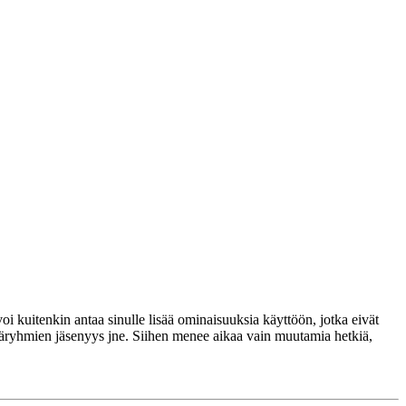
voi kuitenkin antaa sinulle lisää ominaisuuksia käyttöön, jotka eivät
täjäryhmien jäsenyys jne. Siihen menee aikaa vain muutamia hetkiä,