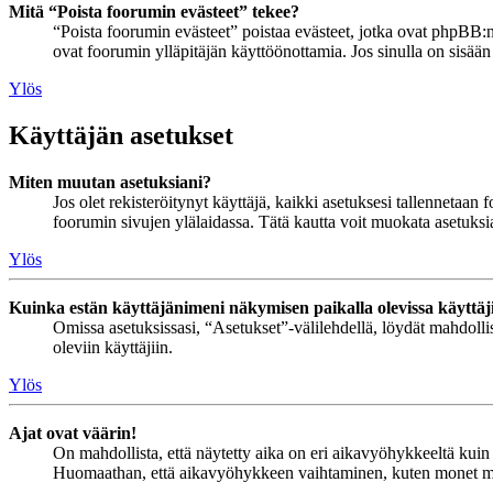
Mitä “Poista foorumin evästeet” tekee?
“Poista foorumin evästeet” poistaa evästeet, jotka ovat phpBB:n 
ovat foorumin ylläpitäjän käyttöönottamia. Jos sinulla on sisää
Ylös
Käyttäjän asetukset
Miten muutan asetuksiani?
Jos olet rekisteröitynyt käyttäjä, kaikki asetuksesi tallennetaa
foorumin sivujen ylälaidassa. Tätä kautta voit muokata asetuksias
Ylös
Kuinka estän käyttäjänimeni näkymisen paikalla olevissa käyttäj
Omissa asetuksissasi, “Asetukset”-välilehdellä, löydät mahdoll
oleviin käyttäjiin.
Ylös
Ajat ovat väärin!
On mahdollista, että näytetty aika on eri aikavyöhykkeeltä kuin 
Huomaathan, että aikavyöhykkeen vaihtaminen, kuten monet muutki