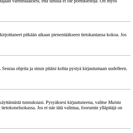
äjään varmistaaksesi, että sinulla ei ole porttikieltoja. On myös
le kirjoittaneet pitkään aikaan pienentääkseen tietokantansa kokoa. Jos
. Seuraa ohjeita ja sinun pitäisi kohta pystyä kirjautumaan uudelleen.
nkäyttämästä tunnuksiasi. Pysyäksesi kirjautuneena, valitse
Muista
n tietokoneluokassa. Jos et näe tätä valintaa, foorumin ylläpitäjä on