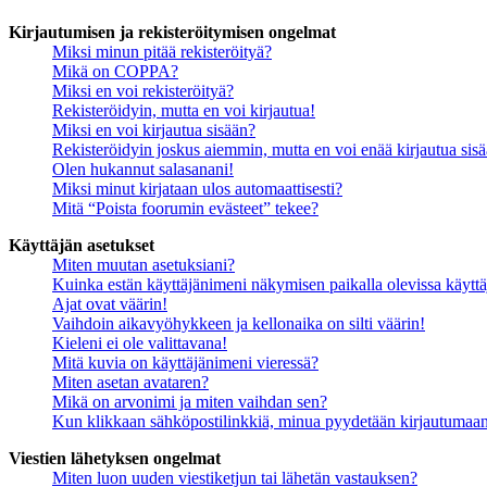
Kirjautumisen ja rekisteröitymisen ongelmat
Miksi minun pitää rekisteröityä?
Mikä on COPPA?
Miksi en voi rekisteröityä?
Rekisteröidyin, mutta en voi kirjautua!
Miksi en voi kirjautua sisään?
Rekisteröidyin joskus aiemmin, mutta en voi enää kirjautua sis
Olen hukannut salasanani!
Miksi minut kirjataan ulos automaattisesti?
Mitä “Poista foorumin evästeet” tekee?
Käyttäjän asetukset
Miten muutan asetuksiani?
Kuinka estän käyttäjänimeni näkymisen paikalla olevissa käyttä
Ajat ovat väärin!
Vaihdoin aikavyöhykkeen ja kellonaika on silti väärin!
Kieleni ei ole valittavana!
Mitä kuvia on käyttäjänimeni vieressä?
Miten asetan avataren?
Mikä on arvonimi ja miten vaihdan sen?
Kun klikkaan sähköpostilinkkiä, minua pyydetään kirjautumaa
Viestien lähetyksen ongelmat
Miten luon uuden viestiketjun tai lähetän vastauksen?