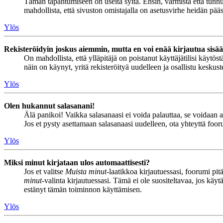
Tämän tapahtumiseen on useita syitä. Ensin, varmista että tunnuks
mahdollista, että sivuston omistajalla on asetusvirhe heidän pääss
Ylös
Rekisteröidyin joskus aiemmin, mutta en voi enää kirjautua sisä
On mahdollista, että ylläpitäjä on poistanut käyttäjätilisi käytö
näin on käynyt, yritä rekisteröityä uudelleen ja osallistu keskus
Ylös
Olen hukannut salasanani!
Älä panikoi! Vaikka salasanaasi ei voida palauttaa, se voidaan 
Jos et pysty asettamaan salasanaasi uudelleen, ota yhteyttä foor
Ylös
Miksi minut kirjataan ulos automaattisesti?
Jos et valitse
Muista minut
-laatikkoa kirjautuessasi, foorumi pi
minut
-valinta kirjautuessasi. Tämä ei ole suositeltavaa, jos käyt
estänyt tämän toiminnon käyttämisen.
Ylös