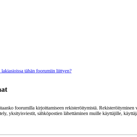
lakiasioissa tähän foorumiin liittyen?
mat
rvitaanko foorumilla kirjoittamiseen rekisteröitymistä. Rekisteröityminen 
ely, yksityisviestit, sähköpostien lähettäminen muille käyttäjille, käyt