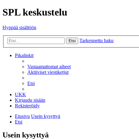
SPL keskustelu
Hyppää sisältöön
Tarkennettu haku
Etsi
Pikalinkit
Vastaamattomat aiheet
Aktiiviset viestiketjut
Etsi
UKK
Kirjaudu sisään
Rekisteröidy
Etusivu
Usein kysyttyä
Etsi
Usein kysyttyä