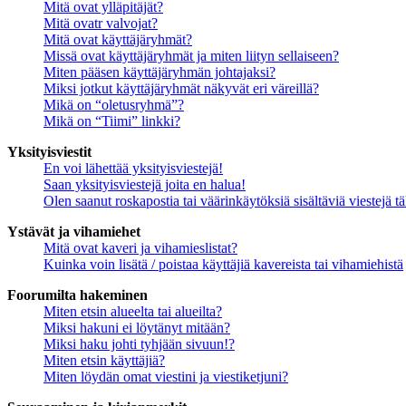
Mitä ovat ylläpitäjät?
Mitä ovatr valvojat?
Mitä ovat käyttäjäryhmät?
Missä ovat käyttäjäryhmät ja miten liityn sellaiseen?
Miten pääsen käyttäjäryhmän johtajaksi?
Miksi jotkut käyttäjäryhmät näkyvät eri väreillä?
Mikä on “oletusryhmä”?
Mikä on “Tiimi” linkki?
Yksityisviestit
En voi lähettää yksityisviestejä!
Saan yksityisviestejä joita en halua!
Olen saanut roskapostia tai väärinkäytöksiä sisältäviä viestejä tä
Ystävät ja vihamiehet
Mitä ovat kaveri ja vihamieslistat?
Kuinka voin lisätä / poistaa käyttäjiä kavereista tai vihamiehistä
Foorumilta hakeminen
Miten etsin alueelta tai alueilta?
Miksi hakuni ei löytänyt mitään?
Miksi haku johti tyhjään sivuun!?
Miten etsin käyttäjiä?
Miten löydän omat viestini ja viestiketjuni?