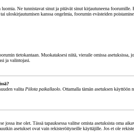
luomia. Ne tunnistavat sinut ja pitävät sinut kirjautuneena foorumille. E
n tai uloskirjautumisen kanssa ongelmia, foorumin evästeiden poistamine
n foorumin tietokantaan. Muokataksesi niitä, vieraile omissa asetuksissa,
i ja valintojasi.
issä?
isuuden valita
Piilota paikallaolo
. Ottamalla tämän asetuksen käyttöön näyt
se jossa itse olet. Tässä tapauksessa valitse omista asetuksista oma ai
n asetukset ovat vain rekisteröityneille käyttäjille. Jos et ole rekiste