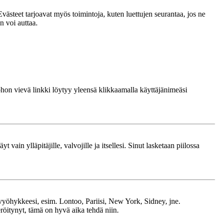
västeet tarjoavat myös toimintoja, kuten luettujen seurantaa, jos ne
n voi auttaa.
 johon vievä linkki löytyy yleensä klikkaamalla käyttäjänimeäsi
 vain ylläpitäjille, valvojille ja itsellesi. Sinut lasketaan piilossa
kavyöhykkeesi, esim. Lontoo, Pariisi, New York, Sidney, jne.
röitynyt, tämä on hyvä aika tehdä niin.