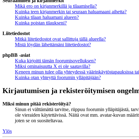
Seuraaminen ja kirjanmerkit
Mikä ero on kirjanmerkillä ja tilaamisella?
Kuinka teen kirjanmerkin tai seuraan haluamaani aihetta?
Kuinka tilaan haluamani alueen?
Kuinka poistan tilaukseni?
Liitetiedostot
Mitkä liitetiedostot ovat sallittuja tällä alueella?
Mistä löydän lähettämäni liitetiedostot?
phpBB -asiat
Kuka kirjoitti tämän foorumisovelluksen?
Miksi ominaisuutta X ei ole saatavilla?
Keneen minun tulee olla yhteydessä väärinkäytöstapauksissa tai 
Kuinka otan yhteyttä foorumin ylläpitäjään?
Kirjautumisen ja rekisteröitymisen ongel
Miksi minun pitää rekisteröityä?
Sinun ei välttämättä tarvitse, riippuu foorumin ylläpitäjästä, ta
ole vieraiden käytettävissä. Näitä ovat mm. avatar-kuvan määritt
joten se on suositeltavaa.
Ylös