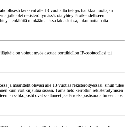
ollisesti keräävät alle 13-vuotiailta tietoja, hankkia huoltajan
ua jolle olet rekisteröitymässä, ota yhteyttä oikeudelliseen
teyshenkilöitä minkäänlaisissa lakiasioissa, lukuunottamatta
läpitäjä on voinut myös asettaa porttikiellon IP-osoitteellesi tai
ä ja määrittelit olevasi alle 13-vuotias rekisteröityessäsi, sinun tulee
nnen kuin voit kirjautua sisään. Tämä tieto kerrottiin rekisteröitymisen
itteen tai sähköpostit ovat saattaneet jäädä roskapostisuodattimeen. Jos