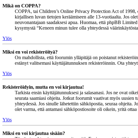
Mikä on COPPA?
COPPA, tai Children’s Online Privacy Protection Act of 1998, on 
kirjallisen luvan tietojen keräämiseen alle 13-vuotiaalta. Jos ol
neuvonantajaan saadaksesi apua. Huomaa, että phpBB Limited ja 
kysymystä “Keneen minun tulee olla yhteydessä väärinkäytöstapau
Ylös
Miksi en voi rekisteröityä?
On mahdollista, että foorumin ylläpitäjä on poistanut rekisteröinn
estänyt valitsemasi käyttäjätunnuksen rekisteröinnin. Ota yhteyt
Ylös
Rekisteröidyin, mutta en voi kirjautua!
Tarkista ensin käyttäjätunnuksesi ja salasanasi. Jos ne ovat oike
seurata saamiasi ohjeita. Jotkut foorumit vaativat myös uusien tu
yhteydessä. Jos sinulle lähetettiin sähköpostia, seuraa ohjeita. 
olet varma, että antamasi sähköpostiosoite oli oikein, yritä ottaa
Ylös
Miksi en voi kirjautua sisään?