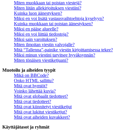
Miten muokkaan tai poistan viestejä?
Miten liitän allekirjoituksen viestiini?
Kuinka luon äänestyksen?
Miksi en voi lisätä vastausvaihtoehtoja kyselyyn?
Kuinka muokkaan tai poistan äänestyksen?
Miksi en pääse alueelle?
Miksi en voi liittää tiedostoja?
Miksi sain varoituksen?
Miten ilmoitan viestin valvojalle?
Mitä “Tallenna”-painike viestin kirjoittamisessa tekee?
Miksi minun viestini tarvitsee hyväksynnän?
Miten tönäisen viestiketjuani?
Muotoilu ja aiheiden tyypit
Mikä on BBCode?
Onko HTML sallittu?
Mitä ovat hymiöt?
Voinko lähettää kuvia?
Mitä ovat globaalit tiedotteet?
Mitä ovat tiedotteet?
Mitä ovat kiinnitetyt viestiketjut
Mitä ovat lukitut viestiketjut?
Mitä ovat aiheiden kuvakkeet?
Käyttäjätasot ja ryhmät