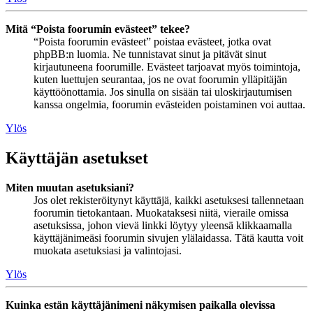
Mitä “Poista foorumin evästeet” tekee?
“Poista foorumin evästeet” poistaa evästeet, jotka ovat
phpBB:n luomia. Ne tunnistavat sinut ja pitävät sinut
kirjautuneena foorumille. Evästeet tarjoavat myös toimintoja,
kuten luettujen seurantaa, jos ne ovat foorumin ylläpitäjän
käyttöönottamia. Jos sinulla on sisään tai uloskirjautumisen
kanssa ongelmia, foorumin evästeiden poistaminen voi auttaa.
Ylös
Käyttäjän asetukset
Miten muutan asetuksiani?
Jos olet rekisteröitynyt käyttäjä, kaikki asetuksesi tallennetaan
foorumin tietokantaan. Muokataksesi niitä, vieraile omissa
asetuksissa, johon vievä linkki löytyy yleensä klikkaamalla
käyttäjänimeäsi foorumin sivujen ylälaidassa. Tätä kautta voit
muokata asetuksiasi ja valintojasi.
Ylös
Kuinka estän käyttäjänimeni näkymisen paikalla olevissa