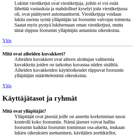
Lukitut viestiketjut ovat viestiketjuja, joihin ei voi enää
lähettää vastauksia ja mahdolliset kyselyt joita viestiketjussa
oli, ovat päättyneet automaattisesti. Viestiketjuja voidaan
lukita useista syistä ylläpitäjän tai foorumin valvojan toimesta.
Saatat myös pystyä lukitsemaan oman viestiketjusi, mutta
tämä riippuu foorumin ylläpitäjän antamista oikeuksista.
Ylös
Mitä ovat aiheiden kuvakkeet?
Aiheiden kuvakkeet ovat aiheen aloittajan valitsemia
kuvakkeita joiden on tarkoitus kuvastaa niiden sisältöä.
Aiheiden kuvakkeiden käyttöoikeudet riippuvat foorumin
ylläpitäjän määrittelemistä oikeuksista.
Ylös
Käyttäjätasot ja ryhmät
Mitä ovat ylläpitäjät?
Ylläpitäjät ovat jäseniä joille on annettu korkeimman tason
kontrolli koko foorumiin. Nämä jäsenet voivat hallita
foorumin kaikkia foorumin toiminnan osa-alueita, mukaan
lukien oikeuksien asettaminen, käyttäjien porttikiellot,