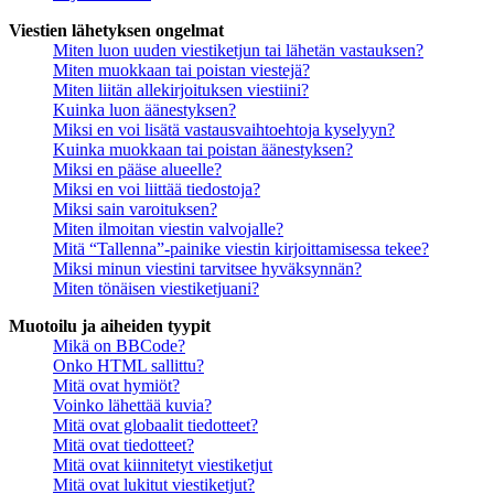
Viestien lähetyksen ongelmat
Miten luon uuden viestiketjun tai lähetän vastauksen?
Miten muokkaan tai poistan viestejä?
Miten liitän allekirjoituksen viestiini?
Kuinka luon äänestyksen?
Miksi en voi lisätä vastausvaihtoehtoja kyselyyn?
Kuinka muokkaan tai poistan äänestyksen?
Miksi en pääse alueelle?
Miksi en voi liittää tiedostoja?
Miksi sain varoituksen?
Miten ilmoitan viestin valvojalle?
Mitä “Tallenna”-painike viestin kirjoittamisessa tekee?
Miksi minun viestini tarvitsee hyväksynnän?
Miten tönäisen viestiketjuani?
Muotoilu ja aiheiden tyypit
Mikä on BBCode?
Onko HTML sallittu?
Mitä ovat hymiöt?
Voinko lähettää kuvia?
Mitä ovat globaalit tiedotteet?
Mitä ovat tiedotteet?
Mitä ovat kiinnitetyt viestiketjut
Mitä ovat lukitut viestiketjut?