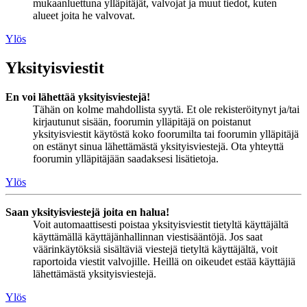
mukaanluettuna ylläpitäjät, valvojat ja muut tiedot, kuten
alueet joita he valvovat.
Ylös
Yksityisviestit
En voi lähettää yksityisviestejä!
Tähän on kolme mahdollista syytä. Et ole rekisteröitynyt ja/tai
kirjautunut sisään, foorumin ylläpitäjä on poistanut
yksityisviestit käytöstä koko foorumilta tai foorumin ylläpitäjä
on estänyt sinua lähettämästä yksityisviestejä. Ota yhteyttä
foorumin ylläpitäjään saadaksesi lisätietoja.
Ylös
Saan yksityisviestejä joita en halua!
Voit automaattisesti poistaa yksityisviestit tietyltä käyttäjältä
käyttämällä käyttäjänhallinnan viestisääntöjä. Jos saat
väärinkäytöksiä sisältäviä viestejä tietyltä käyttäjältä, voit
raportoida viestit valvojille. Heillä on oikeudet estää käyttäjiä
lähettämästä yksityisviestejä.
Ylös