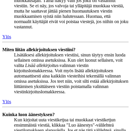
muokkausajan. Tämä näkyy vain jos joku on vastannut
viestiin. Se ei näy, jos valvoja tai ylläpitäjä muokkaa viestiä,
mutta he saattavat jättää pienen huomautuksen viestin
muokkaamisen syistä niin halutessaan. Huomaa, että
normaalit käyttäjät eivät voi poistaa viestejä, jos niihin on joku
vastannut.
Ylös
Miten liitän allekirjoituksen viestiini?
Lisätäksesi allekirjoituksen viestiisi, sinun täytyy ensin luoda
sellainen omissa asetuksissa. Kun olet luonut sellaisen, voit
valita
Lisää allekirjoitus
-valinnan viestin
kirjoituslomakkeessa. Voit myös lisätä allekirjoituksen
automaattisesti aina kaikkiin viesteihisi tekemällä valinnan
omissa asetuksissa. Jos teet niin, voit silti estää allekirjoituksen
liittämisen yksittäiseen viestiin poistamalla valinnan
viestinkirjoituslomakkeessa.
Ylös
Kuinka luon äänestyksen?
Kun kirjoitat uuta viestiketjua tai muokkaat viestiketjun
ensimmäistä viestiä, klikkaa "Luo äänestys"-välilehteä
viestilomakkeen alapuolella. Jos et näe tätä välilehteä, sinulla