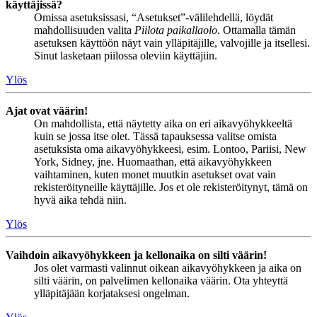
käyttäjissä?
Omissa asetuksissasi, “Asetukset”-välilehdellä, löydät
mahdollisuuden valita
Piilota paikallaolo
. Ottamalla tämän
asetuksen käyttöön näyt vain ylläpitäjille, valvojille ja itsellesi.
Sinut lasketaan piilossa oleviin käyttäjiin.
Ylös
Ajat ovat väärin!
On mahdollista, että näytetty aika on eri aikavyöhykkeeltä
kuin se jossa itse olet. Tässä tapauksessa valitse omista
asetuksista oma aikavyöhykkeesi, esim. Lontoo, Pariisi, New
York, Sidney, jne. Huomaathan, että aikavyöhykkeen
vaihtaminen, kuten monet muutkin asetukset ovat vain
rekisteröityneille käyttäjille. Jos et ole rekisteröitynyt, tämä on
hyvä aika tehdä niin.
Ylös
Vaihdoin aikavyöhykkeen ja kellonaika on silti väärin!
Jos olet varmasti valinnut oikean aikavyöhykkeen ja aika on
silti väärin, on palvelimen kellonaika väärin. Ota yhteyttä
ylläpitäjään korjataksesi ongelman.