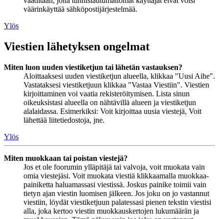
vaaditaan, jotta tunnistautumattomat käyttäjät eivät voisi
väärinkäyttää sähköpostijärjestelmää.
Ylös
Viestien lähetyksen ongelmat
Miten luon uuden viestiketjun tai lähetän vastauksen?
Aloittaaksesi uuden viestiketjun alueella, klikkaa "Uusi Aihe".
Vastataksesi viestiketjuun klikkaa "Vastaa Viestiin". Viestien
kirjoittaminen voi vaatia rekisteröitymisen. Lista sinun
oikeuksistasi alueella on nähtävillä alueen ja viestiketjun
alalaidassa. Esimerkiksi: Voit kirjoittaa uusia viestejä, Voit
lähettää liitetiedostoja, jne.
Ylös
Miten muokkaan tai poistan viestejä?
Jos et ole foorumin ylläpitäjä tai valvoja, voit muokata vain
omia viestejäsi. Voit muokata viestiä klikkaamalla muokkaa-
painiketta haluamassasi viestissä. Joskus painike toimii vain
tietyn ajan viestin luomisen jälkeen. Jos joku on jo vastannut
viestiin, löydät viestiketjuun palatessasi pienen tekstin viestisi
alla, joka kertoo viestin muokkauskertojen lukumäärän ja