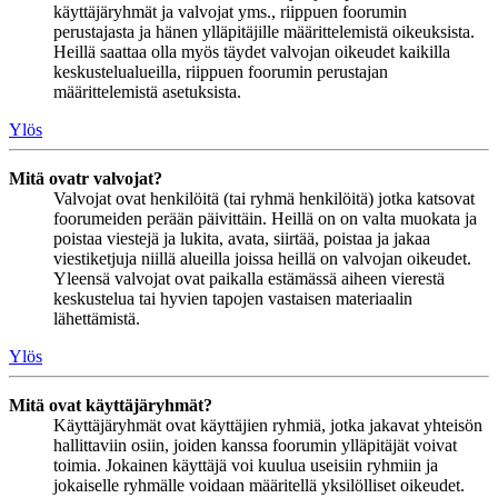
käyttäjäryhmät ja valvojat yms., riippuen foorumin
perustajasta ja hänen ylläpitäjille määrittelemistä oikeuksista.
Heillä saattaa olla myös täydet valvojan oikeudet kaikilla
keskustelualueilla, riippuen foorumin perustajan
määrittelemistä asetuksista.
Ylös
Mitä ovatr valvojat?
Valvojat ovat henkilöitä (tai ryhmä henkilöitä) jotka katsovat
foorumeiden perään päivittäin. Heillä on on valta muokata ja
poistaa viestejä ja lukita, avata, siirtää, poistaa ja jakaa
viestiketjuja niillä alueilla joissa heillä on valvojan oikeudet.
Yleensä valvojat ovat paikalla estämässä aiheen vierestä
keskustelua tai hyvien tapojen vastaisen materiaalin
lähettämistä.
Ylös
Mitä ovat käyttäjäryhmät?
Käyttäjäryhmät ovat käyttäjien ryhmiä, jotka jakavat yhteisön
hallittaviin osiin, joiden kanssa foorumin ylläpitäjät voivat
toimia. Jokainen käyttäjä voi kuulua useisiin ryhmiin ja
jokaiselle ryhmälle voidaan määritellä yksilölliset oikeudet.