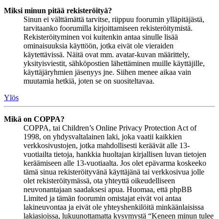
Miksi minun pitää rekisteröityä?
Sinun ei välttämättä tarvitse, riippuu foorumin ylläpitäjästä,
tarvitaanko foorumilla kirjoittamiseen rekisteröitymistä.
Rekisteröityminen voi kuitenkin antaa sinulle lisää
ominaisuuksia käyttöön, jotka eivät ole vieraiden
käytettävissä. Näitä ovat mm. avatar-kuvan määrittely,
yksityisviestit, sähköpostien lähettäminen muille käyttäjille,
käyttäjäryhmien jäsenyys jne. Siihen menee aikaa vain
muutamia hetkiä, joten se on suositeltavaa.
Ylös
Mikä on COPPA?
COPPA, tai Children’s Online Privacy Protection Act of
1998, on yhdysvaltalainen laki, joka vaatii kaikkien
verkkosivustojen, jotka mahdollisesti keräävät alle 13-
vuotiailta tietoja, hankkia huoltajan kirjallisen luvan tietojen
keräämiseen alle 13-vuotiaalta. Jos olet epävarma koskeeko
tämä sinua rekisteröityvänä käyttäjänä tai verkkosivua jolle
olet rekisteröitymässä, ota yhteyttä oikeudelliseen
neuvonantajaan saadaksesi apua. Huomaa, että phpBB
Limited ja tämän foorumin omistajat eivät voi antaa
lakineuvontaa ja eivät ole yhteyshenkilöitä minkäänlaisissa
lakiasioissa, lukuunottamatta kysymystä “Keneen minun tulee