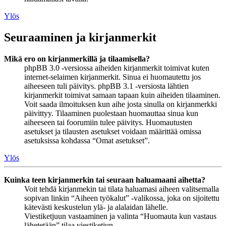
Ylös
Seuraaminen ja kirjanmerkit
Mikä ero on kirjanmerkillä ja tilaamisella?
phpBB 3.0 -versiossa aiheiden kirjanmerkit toimivat kuten
internet-selaimen kirjanmerkit. Sinua ei huomautettu jos
aiheeseen tuli päivitys. phpBB 3.1 -versiosta lähtien
kirjanmerkit toimivat samaan tapaan kuin aiheiden tilaaminen.
Voit saada ilmoituksen kun aihe josta sinulla on kirjanmerkki
päivittyy. Tilaaminen puolestaan huomauttaa sinua kun
aiheeseen tai foorumiin tulee päivitys. Huomautusten
asetukset ja tilausten asetukset voidaan määrittää omissa
asetuksissa kohdassa “Omat asetukset”.
Ylös
Kuinka teen kirjanmerkin tai seuraan haluamaani aihetta?
Voit tehdä kirjanmekin tai tilata haluamasi aiheen valitsemalla
sopivan linkin “Aiheen työkalut” -valikossa, joka on sijoitettu
kätevästi keskustelun ylä- ja alalaidan lähelle.
Viestiketjuun vastaaminen ja valinta “Huomauta kun vastaus
lähetetään” tilaa viestiketjun.