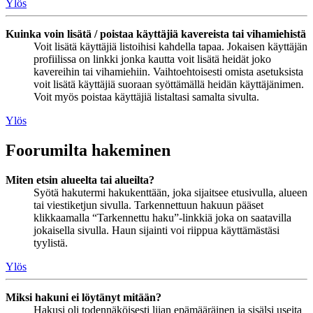
Ylös
Kuinka voin lisätä / poistaa käyttäjiä kavereista tai vihamiehistä
Voit lisätä käyttäjiä listoihisi kahdella tapaa. Jokaisen käyttäjän
profiilissa on linkki jonka kautta voit lisätä heidät joko
kavereihin tai vihamiehiin. Vaihtoehtoisesti omista asetuksista
voit lisätä käyttäjiä suoraan syöttämällä heidän käyttäjänimen.
Voit myös poistaa käyttäjiä listaltasi samalta sivulta.
Ylös
Foorumilta hakeminen
Miten etsin alueelta tai alueilta?
Syötä hakutermi hakukenttään, joka sijaitsee etusivulla, alueen
tai viestiketjun sivulla. Tarkennettuun hakuun pääset
klikkaamalla “Tarkennettu haku”-linkkiä joka on saatavilla
jokaisella sivulla. Haun sijainti voi riippua käyttämästäsi
tyylistä.
Ylös
Miksi hakuni ei löytänyt mitään?
Hakusi oli todennäköisesti liian epämääräinen ja sisälsi useita