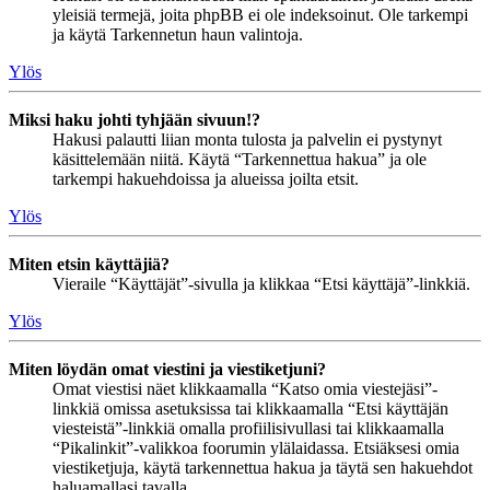
yleisiä termejä, joita phpBB ei ole indeksoinut. Ole tarkempi
ja käytä Tarkennetun haun valintoja.
Ylös
Miksi haku johti tyhjään sivuun!?
Hakusi palautti liian monta tulosta ja palvelin ei pystynyt
käsittelemään niitä. Käytä “Tarkennettua hakua” ja ole
tarkempi hakuehdoissa ja alueissa joilta etsit.
Ylös
Miten etsin käyttäjiä?
Vieraile “Käyttäjät”-sivulla ja klikkaa “Etsi käyttäjä”-linkkiä.
Ylös
Miten löydän omat viestini ja viestiketjuni?
Omat viestisi näet klikkaamalla “Katso omia viestejäsi”-
linkkiä omissa asetuksissa tai klikkaamalla “Etsi käyttäjän
viesteistä”-linkkiä omalla profiilisivullasi tai klikkaamalla
“Pikalinkit”-valikkoa foorumin ylälaidassa. Etsiäksesi omia
viestiketjuja, käytä tarkennettua hakua ja täytä sen hakuehdot
haluamallasi tavalla.