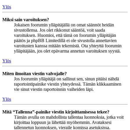
Ylös
Miksi sain varoituksen?
Jokaisen foorumin ylläpitäjällä on omat säännöt heidän
sivustollensa. Jos olet rikkonut sääntöä, voit saada
varoituksen. Huomioi, että tämä on foorumin ylläpitäjän
päätös ja phpBB Limitedillä ei ole sivustolla annettavien
varoitusten kanssa mitään tekemistä. Ota yhteyttä foorumin
ylläpitäjään, jos olet epävarma annetun varoituksen syystä.
Ylös
Miten ilmoitan viestin valvojalle?
Jos foorumin ylläpitäjä on sallinut sen, sinun pitäisi nähdä
raportointipainike viestin yhteydessä. Tämän klikkaaminen
vie sinut viestin raportoinnin vaiheiden läpi.
Ylös
Mitä “Tallenna”-painike viestin kirjoittamisessa tekee?
Tämän avulla on mahdollista tallentaa luonnoksia, jotka voit
kirjoittaa loppuun ja lähettää myöhemmin. Avataksesi
tallennetun luonnoksen, vieraile komissa asetuksissa.