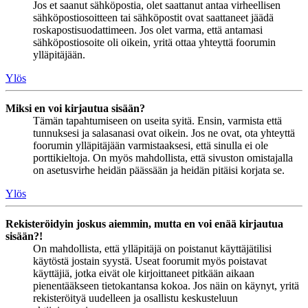
Jos et saanut sähköpostia, olet saattanut antaa virheellisen
sähköpostiosoitteen tai sähköpostit ovat saattaneet jäädä
roskapostisuodattimeen. Jos olet varma, että antamasi
sähköpostiosoite oli oikein, yritä ottaa yhteyttä foorumin
ylläpitäjään.
Ylös
Miksi en voi kirjautua sisään?
Tämän tapahtumiseen on useita syitä. Ensin, varmista että
tunnuksesi ja salasanasi ovat oikein. Jos ne ovat, ota yhteyttä
foorumin ylläpitäjään varmistaaksesi, että sinulla ei ole
porttikieltoja. On myös mahdollista, että sivuston omistajalla
on asetusvirhe heidän päässään ja heidän pitäisi korjata se.
Ylös
Rekisteröidyin joskus aiemmin, mutta en voi enää kirjautua
sisään?!
On mahdollista, että ylläpitäjä on poistanut käyttäjätilisi
käytöstä jostain syystä. Useat foorumit myös poistavat
käyttäjiä, jotka eivät ole kirjoittaneet pitkään aikaan
pienentääkseen tietokantansa kokoa. Jos näin on käynyt, yritä
rekisteröityä uudelleen ja osallistu keskusteluun