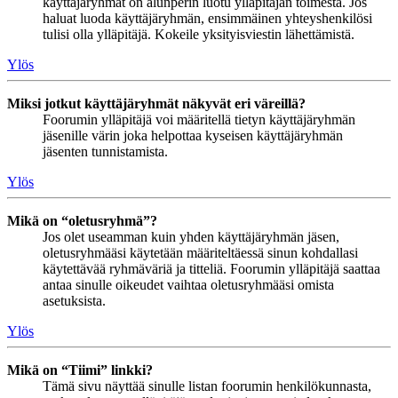
käyttäjäryhmät on alunperin luotu ylläpitäjän toimesta. Jos
haluat luoda käyttäjäryhmän, ensimmäinen yhteyshenkilösi
tulisi olla ylläpitäjä. Kokeile yksityisviestin lähettämistä.
Ylös
Miksi jotkut käyttäjäryhmät näkyvät eri väreillä?
Foorumin ylläpitäjä voi määritellä tietyn käyttäjäryhmän
jäsenille värin joka helpottaa kyseisen käyttäjäryhmän
jäsenten tunnistamista.
Ylös
Mikä on “oletusryhmä”?
Jos olet useamman kuin yhden käyttäjäryhmän jäsen,
oletusryhmääsi käytetään määriteltäessä sinun kohdallasi
käytettävää ryhmäväriä ja titteliä. Foorumin ylläpitäjä saattaa
antaa sinulle oikeudet vaihtaa oletusryhmääsi omista
asetuksista.
Ylös
Mikä on “Tiimi” linkki?
Tämä sivu näyttää sinulle listan foorumin henkilökunnasta,