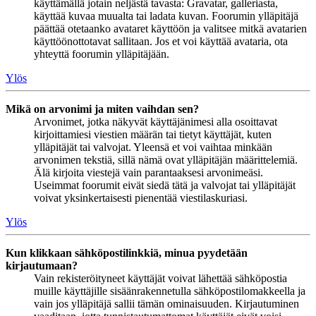
käyttämällä jotain neljästä tavasta: Gravatar, galleriasta,
käyttää kuvaa muualta tai ladata kuvan. Foorumin ylläpitäjä
päättää otetaanko avataret käyttöön ja valitsee mitkä avatarien
käyttöönottotavat sallitaan. Jos et voi käyttää avataria, ota
yhteyttä foorumin ylläpitäjään.
Ylös
Mikä on arvonimi ja miten vaihdan sen?
Arvonimet, jotka näkyvät käyttäjänimesi alla osoittavat
kirjoittamiesi viestien määrän tai tietyt käyttäjät, kuten
ylläpitäjät tai valvojat. Yleensä et voi vaihtaa minkään
arvonimen tekstiä, sillä nämä ovat ylläpitäjän määrittelemiä.
Älä kirjoita viestejä vain parantaaksesi arvonimeäsi.
Useimmat foorumit eivät siedä tätä ja valvojat tai ylläpitäjät
voivat yksinkertaisesti pienentää viestilaskuriasi.
Ylös
Kun klikkaan sähköpostilinkkiä, minua pyydetään
kirjautumaan?
Vain rekisteröityneet käyttäjät voivat lähettää sähköpostia
muille käyttäjille sisäänrakennetulla sähköpostilomakkeella ja
vain jos ylläpitäjä sallii tämän ominaisuuden. Kirjautuminen