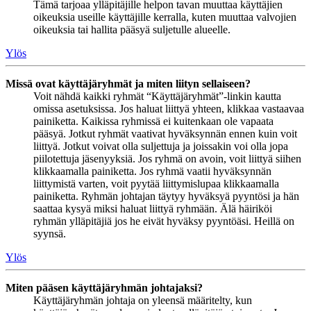
Tämä tarjoaa ylläpitäjille helpon tavan muuttaa käyttäjien
oikeuksia useille käyttäjille kerralla, kuten muuttaa valvojien
oikeuksia tai hallita pääsyä suljetulle alueelle.
Ylös
Missä ovat käyttäjäryhmät ja miten liityn sellaiseen?
Voit nähdä kaikki ryhmät “Käyttäjäryhmät”-linkin kautta
omissa asetuksissa. Jos haluat liittyä yhteen, klikkaa vastaavaa
painiketta. Kaikissa ryhmissä ei kuitenkaan ole vapaata
pääsyä. Jotkut ryhmät vaativat hyväksynnän ennen kuin voit
liittyä. Jotkut voivat olla suljettuja ja joissakin voi olla jopa
piilotettuja jäsenyyksiä. Jos ryhmä on avoin, voit liittyä siihen
klikkaamalla painiketta. Jos ryhmä vaatii hyväksynnän
liittymistä varten, voit pyytää liittymislupaa klikkaamalla
painiketta. Ryhmän johtajan täytyy hyväksyä pyyntösi ja hän
saattaa kysyä miksi haluat liittyä ryhmään. Älä häiriköi
ryhmän ylläpitäjiä jos he eivät hyväksy pyyntöäsi. Heillä on
syynsä.
Ylös
Miten pääsen käyttäjäryhmän johtajaksi?
Käyttäjäryhmän johtaja on yleensä määritelty, kun