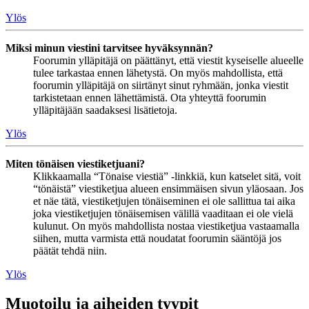
Ylös
Miksi minun viestini tarvitsee hyväksynnän?
Foorumin ylläpitäjä on päättänyt, että viestit kyseiselle alueelle
tulee tarkastaa ennen lähetystä. On myös mahdollista, että
foorumin ylläpitäjä on siirtänyt sinut ryhmään, jonka viestit
tarkistetaan ennen lähettämistä. Ota yhteyttä foorumin
ylläpitäjään saadaksesi lisätietoja.
Ylös
Miten tönäisen viestiketjuani?
Klikkaamalla “Tönaise viestiä” -linkkiä, kun katselet sitä, voit
“tönäistä” viestiketjua alueen ensimmäisen sivun yläosaan. Jos
et näe tätä, viestiketjujen tönäiseminen ei ole sallittua tai aika
joka viestiketjujen tönäisemisen välillä vaaditaan ei ole vielä
kulunut. On myös mahdollista nostaa viestiketjua vastaamalla
siihen, mutta varmista että noudatat foorumin sääntöjä jos
päätät tehdä niin.
Ylös
Muotoilu ja aiheiden tyypit