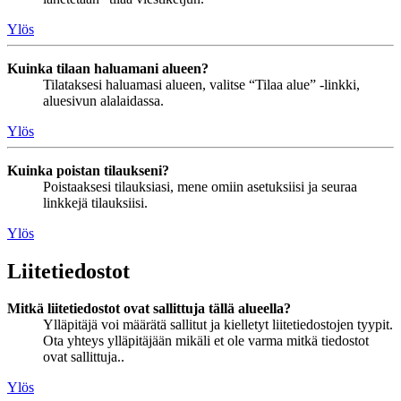
Ylös
Kuinka tilaan haluamani alueen?
Tilataksesi haluamasi alueen, valitse “Tilaa alue” -linkki,
aluesivun alalaidassa.
Ylös
Kuinka poistan tilaukseni?
Poistaaksesi tilauksiasi, mene omiin asetuksiisi ja seuraa
linkkejä tilauksiisi.
Ylös
Liitetiedostot
Mitkä liitetiedostot ovat sallittuja tällä alueella?
Ylläpitäjä voi määrätä sallitut ja kielletyt liitetiedostojen tyypit.
Ota yhteys ylläpitäjään mikäli et ole varma mitkä tiedostot
ovat sallittuja..
Ylös