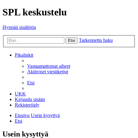
SPL keskustelu
Hyppää sisältöön
Tarkennettu haku
Etsi
Pikalinkit
Vastaamattomat aiheet
Aktiiviset viestiketjut
Etsi
UKK
Kirjaudu sisään
Rekisteröidy
Etusivu
Usein kysyttyä
Etsi
Usein kysyttyä