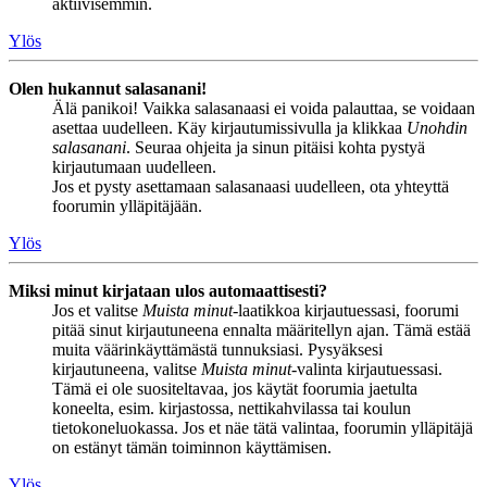
aktiivisemmin.
Ylös
Olen hukannut salasanani!
Älä panikoi! Vaikka salasanaasi ei voida palauttaa, se voidaan
asettaa uudelleen. Käy kirjautumissivulla ja klikkaa
Unohdin
salasanani
. Seuraa ohjeita ja sinun pitäisi kohta pystyä
kirjautumaan uudelleen.
Jos et pysty asettamaan salasanaasi uudelleen, ota yhteyttä
foorumin ylläpitäjään.
Ylös
Miksi minut kirjataan ulos automaattisesti?
Jos et valitse
Muista minut
-laatikkoa kirjautuessasi, foorumi
pitää sinut kirjautuneena ennalta määritellyn ajan. Tämä estää
muita väärinkäyttämästä tunnuksiasi. Pysyäksesi
kirjautuneena, valitse
Muista minut
-valinta kirjautuessasi.
Tämä ei ole suositeltavaa, jos käytät foorumia jaetulta
koneelta, esim. kirjastossa, nettikahvilassa tai koulun
tietokoneluokassa. Jos et näe tätä valintaa, foorumin ylläpitäjä
on estänyt tämän toiminnon käyttämisen.
Ylös