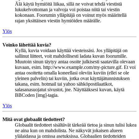
Älä käytä hymiöitä liikaa, sillä ne voivat tehdä viestistä
lukukelvottoman ja valvoja voi poistaa niitä tai viestin
kokonaan. Foorumin ylläpitäjä on voinut myös määritellä
rajan yksittäisen viestin hymiöiden määrälle.
Ylös
Voinko lähettää kuvia?
Kyllä, kuvia voidaan käyttää viesteissäsi. Jos ylläpitäjä on
sallinut liitteet, voit mahdollisesti ladata kuvan foorumille.
Muutoin sinun täytyy antaa osoite julkisesti saatavilla olevaan
kuvaan, esim. http://www.example.com/my-picture.gif. Et voi
antaa osoitetta omalla koneellasi oleviin kuviin (ellei se ole
yleinen palvelin) tai kuviin, jotka ovat käyttäjätunnistuksen
takana, esim. hotmail tai yahoo sähköpostilaatikot,
salasanasuojatut sivustot, jne. Näyttääksesi kuvan, käytä
BBCoden [img]-tagia.
Ylös
Mitä ovat globaalit tiedotteet?
Globaalit tiedotteet sisältävät tärkeää tietoa ja sinun tulisi lukea
ne aina kun on mahdolista. Ne näkyvät jokaisen alueen
ylälaidassa ja omissa asetuksissa. Globaalien tiedotteiden