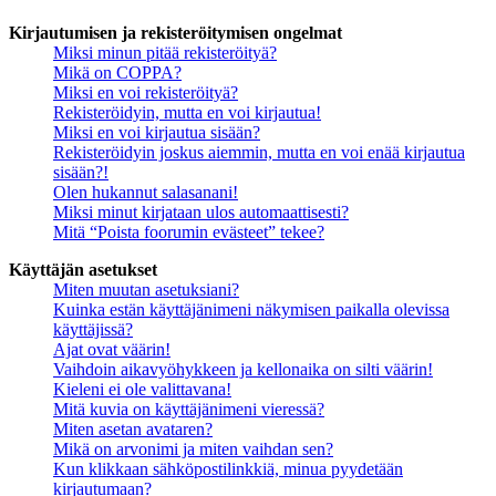
Kirjautumisen ja rekisteröitymisen ongelmat
Miksi minun pitää rekisteröityä?
Mikä on COPPA?
Miksi en voi rekisteröityä?
Rekisteröidyin, mutta en voi kirjautua!
Miksi en voi kirjautua sisään?
Rekisteröidyin joskus aiemmin, mutta en voi enää kirjautua
sisään?!
Olen hukannut salasanani!
Miksi minut kirjataan ulos automaattisesti?
Mitä “Poista foorumin evästeet” tekee?
Käyttäjän asetukset
Miten muutan asetuksiani?
Kuinka estän käyttäjänimeni näkymisen paikalla olevissa
käyttäjissä?
Ajat ovat väärin!
Vaihdoin aikavyöhykkeen ja kellonaika on silti väärin!
Kieleni ei ole valittavana!
Mitä kuvia on käyttäjänimeni vieressä?
Miten asetan avataren?
Mikä on arvonimi ja miten vaihdan sen?
Kun klikkaan sähköpostilinkkiä, minua pyydetään
kirjautumaan?