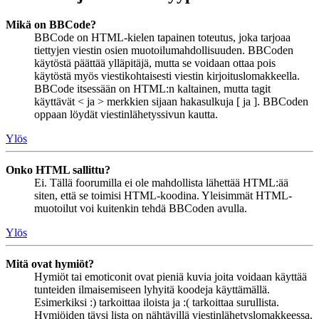
Mikä on BBCode?
BBCode on HTML-kielen tapainen toteutus, joka tarjoaa
tiettyjen viestin osien muotoilumahdollisuuden. BBCoden
käytöstä päättää ylläpitäjä, mutta se voidaan ottaa pois
käytöstä myös viestikohtaisesti viestin kirjoituslomakkeella.
BBCode itsessään on HTML:n kaltainen, mutta tagit
käyttävät < ja > merkkien sijaan hakasulkuja [ ja ]. BBCoden
oppaan löydät viestinlähetyssivun kautta.
Ylös
Onko HTML sallittu?
Ei. Tällä foorumilla ei ole mahdollista lähettää HTML:ää
siten, että se toimisi HTML-koodina. Yleisimmät HTML-
muotoilut voi kuitenkin tehdä BBCoden avulla.
Ylös
Mitä ovat hymiöt?
Hymiöt tai emoticonit ovat pieniä kuvia joita voidaan käyttää
tunteiden ilmaisemiseen lyhyitä koodeja käyttämällä.
Esimerkiksi :) tarkoittaa iloista ja :( tarkoittaa surullista.
Hymiöiden täysi lista on nähtävillä viestinlähetyslomakkeessa.