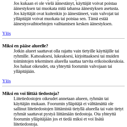
Jos kukaan ei ole vielä äänestänyt, käyttäjät voivat poistaa
äänestyksen tai muokata mitä tahansa äänestyksen asetusta.
Jos käyttäjät ovat kuitenkin jo äänestäneet, vain valvojat tai
ylläpitäjät voivat muokata tai poistaa sen. Tämä estää
äänestysvaihtoehtojen vaihtamisen kesken äänestyksen.
Ylös
Miksi en pääse alueelle?
Jotkin alueet saattavat olla rajattu vain tietyille käyttäjille tai
ryhmille. Katsoaksesi, lukeaksesi, kirjoittaaksesi tai muiden
toimintojen tekeminen alueella saattaa tarvita erikoisoikeuksia.
Jos haluat oikeudet, ota yhteyttä foorumin valvojaan tai
ylläpitäjään.
Ylös
Miksi en voi liittää tiedostoja?
Liitetiedostojen oikeudet annetaan alueen, ryhmän tai
käyttäjän mukaan. Foorumin ylläpitäjä ei välttämättä ole
sallinut liitetiedostojen liittämistä tietyllä alueella tai vain tietyt
ryhmät saattavat pystyä liittämään tiedostoja. Ota yhteyttä
foorumin ylläpitäjään jos et tiedä miksi et voi lisätä
liitetiedostoja.