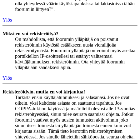
olla yhteydessä väärinkäytöstapauksissa tai lakiasioissa tähän
foorumiin liittyen?”.
Ylös
Miksi en voi rekisteröityä?
On mahdollista, että foorumin ylläpitäjä on poistanut
rekisteröinnin käytöstä estääkseen uusia vierailijoita
rekisteröitymästä. Foorumin ylläpitäjä on voinut myös asettaa
porttikiellon IP-osoitteellesi tai estänyt valitsemasi
käyttäjätunnuksen rekisteröinnin. Ota yhteyttä foorumin
ylläpitäjään saadaksesi apua.
Ylös
Rekisteröidyin, mutta en voi kirjautua!
Tarkista ensin käyttäjätunnuksesi ja salasanasi. Jos ne ovat
oikein, yksi kahdesta asiasta on saattanut tapahtua. Jos
COPPA-tuki on käytössä ja määrittelit olevasi alle 13-vuotias
rekisteröityessäsi, sinun tulee seurata saamiasi ohjeita. Jotkut
foorumit vaativat myös uusien tunnusten aktivoinnin joko
sinun itsesi toimesta tai ylläpitäjän toimesta ennen kuin voit
kirjautua sisään. Tämä tieto kerrottiin rekisteröitymisen
yhteydessä. Jos sinulle lähetettiin sähköpostia, seuraa ohjeita.