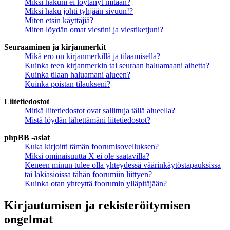
Miksi hakuni ei löytänyt mitään?
Miksi haku johti tyhjään sivuun!?
Miten etsin käyttäjiä?
Miten löydän omat viestini ja viestiketjuni?
Seuraaminen ja kirjanmerkit
Mikä ero on kirjanmerkillä ja tilaamisella?
Kuinka teen kirjanmerkin tai seuraan haluamaani aihetta?
Kuinka tilaan haluamani alueen?
Kuinka poistan tilaukseni?
Liitetiedostot
Mitkä liitetiedostot ovat sallittuja tällä alueella?
Mistä löydän lähettämäni liitetiedostot?
phpBB -asiat
Kuka kirjoitti tämän foorumisovelluksen?
Miksi ominaisuutta X ei ole saatavilla?
Keneen minun tulee olla yhteydessä väärinkäytöstapauksissa
tai lakiasioissa tähän foorumiin liittyen?
Kuinka otan yhteyttä foorumin ylläpitäjään?
Kirjautumisen ja rekisteröitymisen
ongelmat