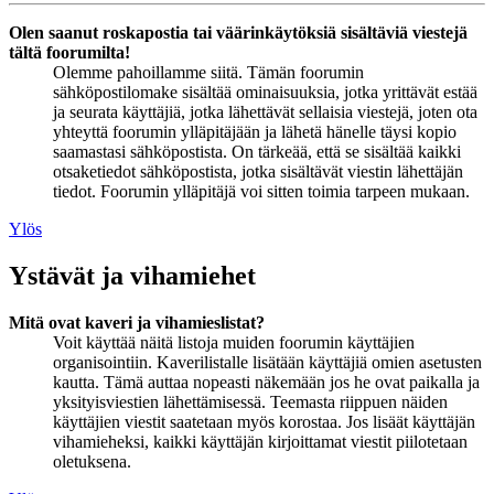
Olen saanut roskapostia tai väärinkäytöksiä sisältäviä viestejä
tältä foorumilta!
Olemme pahoillamme siitä. Tämän foorumin
sähköpostilomake sisältää ominaisuuksia, jotka yrittävät estää
ja seurata käyttäjiä, jotka lähettävät sellaisia viestejä, joten ota
yhteyttä foorumin ylläpitäjään ja lähetä hänelle täysi kopio
saamastasi sähköpostista. On tärkeää, että se sisältää kaikki
otsaketiedot sähköpostista, jotka sisältävät viestin lähettäjän
tiedot. Foorumin ylläpitäjä voi sitten toimia tarpeen mukaan.
Ylös
Ystävät ja vihamiehet
Mitä ovat kaveri ja vihamieslistat?
Voit käyttää näitä listoja muiden foorumin käyttäjien
organisointiin. Kaverilistalle lisätään käyttäjiä omien asetusten
kautta. Tämä auttaa nopeasti näkemään jos he ovat paikalla ja
yksityisviestien lähettämisessä. Teemasta riippuen näiden
käyttäjien viestit saatetaan myös korostaa. Jos lisäät käyttäjän
vihamieheksi, kaikki käyttäjän kirjoittamat viestit piilotetaan
oletuksena.