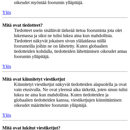
oikeudet myöntää foorumin ylläpitäjä.
Ylös
Mitä ovat tiedotteet?
Tiedotteet usein sisältävät tärkeää tietoa foorumista jota olet
lukemassa ja siksi ne tulisi lukea aina kun mahdollista.
Tiedotteet näkyvät jokaisen sivun ylälaidassa niillä
foorumeilla joihin ne on lähetetty. Kuten globaalien
tiedotteiden kohdalla, tiedotteiden lähettämisen oikeudet antaa
foorumin ylläpitäjä.
Ylös
Mitä ovat kiinnitetyt viestiketjut
Kiinnitetyt viestiketjut näkyvät tiedotteiden alapuolella ja ovat
vain etusivulla. Ne ovat yleensä aika tärkeitä, joten sinun tulisi
lukea ne aina kun mahdollista. Kuten tiedotteiden ja
globaalien tiedotteiden kanssa, viestiketjujen kiinnittämisen
oikeudet määrittelee foorumin ylläpitäjä.
Ylös
Mitä ovat lukitut viestiketjut?