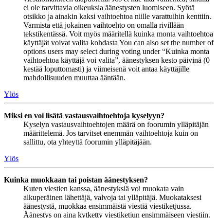
ei ole tarvittavia oikeuksia äänestysten luomiseen. Syötä
otsikko ja ainakin kaksi vaihtoehtoa niille varattuihin kenttiin.
Varmista että jokainen vaihtoehto on omalla rivillään
tekstikentässä. Voit myös määritellä kuinka monta vaihtoehtoa
käyttäjät voivat valita kohdasta You can also set the number of
options users may select during voting under “Kuinka monta
vaihtoehtoa käyttäjä voi valita”, äänestyksen kesto päivinä (0
kestää loputtomasti) ja viimeisenä voit antaa käyttäjille
mahdollisuuden muuttaa ääntään.
Ylös
Miksi en voi lisätä vastausvaihtoehtoja kyselyyn?
Kyselyn vastausvaihtoehtojen määrä on foorumin ylläpitäjän
määrittelemä. Jos tarvitset enemmän vaihtoehtoja kuin on
sallittu, ota yhteyttä foorumin ylläpitäjään.
Ylös
Kuinka muokkaan tai poistan äänestyksen?
Kuten viestien kanssa, äänestyksiä voi muokata vain
alkuperäinen lähettäjä, valvoja tai ylläpitäjä. Muokataksesi
äänestystä, muokkaa ensimmäistä viestiä viestiketjussa.
Äänestys on aina kytketty viestiketjun ensimmäiseen viestiin.