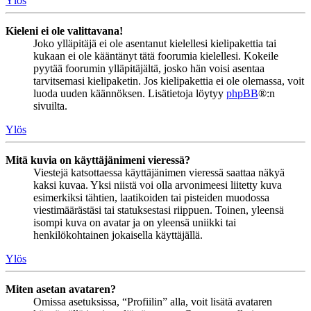
Ylös
Kieleni ei ole valittavana!
Joko ylläpitäjä ei ole asentanut kielellesi kielipakettia tai
kukaan ei ole kääntänyt tätä foorumia kielellesi. Kokeile
pyytää foorumin ylläpitäjältä, josko hän voisi asentaa
tarvitsemasi kielipaketin. Jos kielipakettia ei ole olemassa, voit
luoda uuden käännöksen. Lisätietoja löytyy
phpBB
®:n
sivuilta.
Ylös
Mitä kuvia on käyttäjänimeni vieressä?
Viestejä katsottaessa käyttäjänimen vieressä saattaa näkyä
kaksi kuvaa. Yksi niistä voi olla arvonimeesi liitetty kuva
esimerkiksi tähtien, laatikoiden tai pisteiden muodossa
viestimäärästäsi tai statuksestasi riippuen. Toinen, yleensä
isompi kuva on avatar ja on yleensä uniikki tai
henkilökohtainen jokaisella käyttäjällä.
Ylös
Miten asetan avataren?
Omissa asetuksissa, “Profiilin” alla, voit lisätä avataren