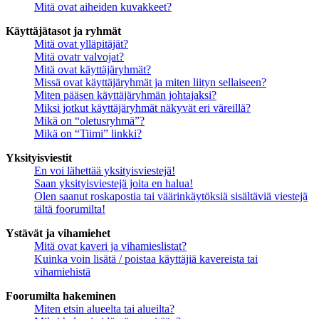
Mitä ovat aiheiden kuvakkeet?
Käyttäjätasot ja ryhmät
Mitä ovat ylläpitäjät?
Mitä ovatr valvojat?
Mitä ovat käyttäjäryhmät?
Missä ovat käyttäjäryhmät ja miten liityn sellaiseen?
Miten pääsen käyttäjäryhmän johtajaksi?
Miksi jotkut käyttäjäryhmät näkyvät eri väreillä?
Mikä on “oletusryhmä”?
Mikä on “Tiimi” linkki?
Yksityisviestit
En voi lähettää yksityisviestejä!
Saan yksityisviestejä joita en halua!
Olen saanut roskapostia tai väärinkäytöksiä sisältäviä viestejä
tältä foorumilta!
Ystävät ja vihamiehet
Mitä ovat kaveri ja vihamieslistat?
Kuinka voin lisätä / poistaa käyttäjiä kavereista tai
vihamiehistä
Foorumilta hakeminen
Miten etsin alueelta tai alueilta?